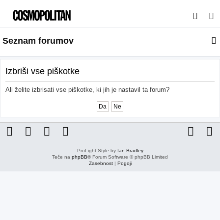
I
s
Seznam forumov
k
a
n
Izbriši vse piškotke
j
Ali želite izbrisati vse piškotke, ki jih je nastavil ta forum?
e
ProLight Style by
Ian Bradley
Teče na
phpBB
® Forum Software © phpBB Limited
Zasebnost
|
Pogoji