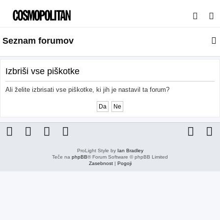
I
s
Seznam forumov
k
a
n
Izbriši vse piškotke
j
Ali želite izbrisati vse piškotke, ki jih je nastavil ta forum?
e
ProLight Style by
Ian Bradley
Teče na
phpBB
® Forum Software © phpBB Limited
Zasebnost
|
Pogoji