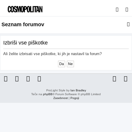
I
s
Seznam forumov
k
a
n
Izbriši vse piškotke
j
Ali želite izbrisati vse piškotke, ki jih je nastavil ta forum?
e
ProLight Style by
Ian Bradley
Teče na
phpBB
® Forum Software © phpBB Limited
Zasebnost
|
Pogoji