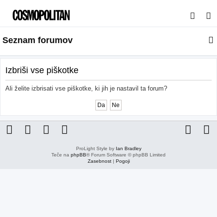
I
s
Seznam forumov
k
a
n
Izbriši vse piškotke
j
Ali želite izbrisati vse piškotke, ki jih je nastavil ta forum?
e
ProLight Style by
Ian Bradley
Teče na
phpBB
® Forum Software © phpBB Limited
Zasebnost
|
Pogoji