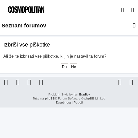
I
s
Seznam forumov
k
a
n
Izbriši vse piškotke
j
Ali želite izbrisati vse piškotke, ki jih je nastavil ta forum?
e
ProLight Style by
Ian Bradley
Teče na
phpBB
® Forum Software © phpBB Limited
Zasebnost
|
Pogoji