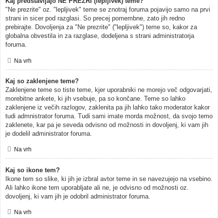
Kaj predstavljajo NE PREZRI (lepljivek) teme?
"Ne prezrite" oz. "lepljivek" teme se znotraj foruma pojavijo samo na prvi
strani in sicer pod razglasi. So precej pomembne, zato jih redno
prebirajte. Dovoljenja za "Ne prezrite" ("lepljivek") teme so, kakor za
globalna obvestila in za razglase, dodeljena s strani administratorja
foruma.
Na vrh
Kaj so zaklenjene teme?
Zaklenjene teme so tiste teme, kjer uporabniki ne morejo več odgovarjati,
morebitne ankete, ki jih vsebuje, pa so končane. Teme so lahko
zaklenjene iz večih razlogov, zaklenita pa jih lahko tako moderator kakor
tudi admnistrator foruma. Tudi sami imate morda možnost, da svojo temo
zaklenete, kar pa je seveda odvisno od možnosti in dovoljenj, ki vam jih
je dodelil administrator foruma.
Na vrh
Kaj so ikone tem?
Ikone tem so slike, ki jih je izbral avtor teme in se navezujejo na vsebino.
Ali lahko ikone tem uporabljate ali ne, je odvisno od možnosti oz.
dovoljenj, ki vam jih je odobril administrator foruma.
Na vrh