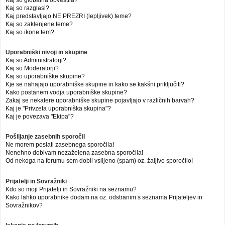
Kaj so globalna obvestila?
Kaj so razglasi?
Kaj predstavljajo NE PREZRI (lepljivek) teme?
Kaj so zaklenjene teme?
Kaj so ikone tem?
Uporabniški nivoji in skupine
Kaj so Administratorji?
Kaj so Moderatorji?
Kaj so uporabniške skupine?
Kje se nahajajo uporabniške skupine in kako se kakšni priključiti?
Kako postanem vodja uporabniške skupine?
Zakaj se nekatere uporabniške skupine pojavljajo v različnih barvah?
Kaj je "Privzeta uporabniška skupina"?
Kaj je povezava "Ekipa"?
Pošiljanje zasebnih sporočil
Ne morem poslati zasebnega sporočila!
Nenehno dobivam nezaželena zasebna sporočila!
Od nekoga na forumu sem dobil vsiljeno (spam) oz. žaljivo sporočilo!
Prijatelji in Sovražniki
Kdo so moji Prijatelji in Sovražniki na seznamu?
Kako lahko uporabnike dodam na oz. odstranim s seznama Prijateljev in
Sovražnikov?