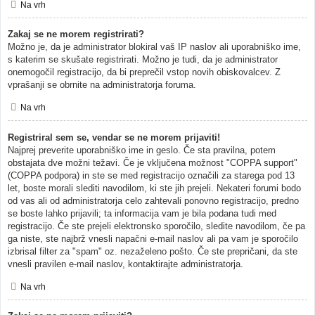
Na vrh
Zakaj se ne morem registrirati?
Možno je, da je administrator blokiral vaš IP naslov ali uporabniško ime,
s katerim se skušate registrirati. Možno je tudi, da je administrator
onemogočil registracijo, da bi preprečil vstop novih obiskovalcev. Z
vprašanji se obrnite na administratorja foruma.
Na vrh
Registriral sem se, vendar se ne morem prijaviti!
Najprej preverite uporabniško ime in geslo. Če sta pravilna, potem
obstajata dve možni težavi. Če je vključena možnost "COPPA support"
(COPPA podpora) in ste se med registracijo označili za starega pod 13
let, boste morali slediti navodilom, ki ste jih prejeli. Nekateri forumi bodo
od vas ali od administratorja celo zahtevali ponovno registracijo, predno
se boste lahko prijavili; ta informacija vam je bila podana tudi med
registracijo. Če ste prejeli elektronsko sporočilo, sledite navodilom, če pa
ga niste, ste najbrž vnesli napačni e-mail naslov ali pa vam je sporočilo
izbrisal filter za "spam" oz. nezaželeno pošto. Če ste prepričani, da ste
vnesli pravilen e-mail naslov, kontaktirajte administratorja.
Na vrh