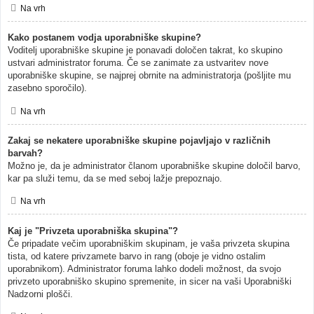
Na vrh
Kako postanem vodja uporabniške skupine?
Voditelj uporabniške skupine je ponavadi določen takrat, ko skupino
ustvari administrator foruma. Če se zanimate za ustvaritev nove
uporabniške skupine, se najprej obrnite na administratorja (pošljite mu
zasebno sporočilo).
Na vrh
Zakaj se nekatere uporabniške skupine pojavljajo v različnih
barvah?
Možno je, da je administrator članom uporabniške skupine določil barvo,
kar pa služi temu, da se med seboj lažje prepoznajo.
Na vrh
Kaj je "Privzeta uporabniška skupina"?
Če pripadate večim uporabniškim skupinam, je vaša privzeta skupina
tista, od katere privzamete barvo in rang (oboje je vidno ostalim
uporabnikom). Administrator foruma lahko dodeli možnost, da svojo
privzeto uporabniško skupino spremenite, in sicer na vaši Uporabniški
Nadzorni plošči.