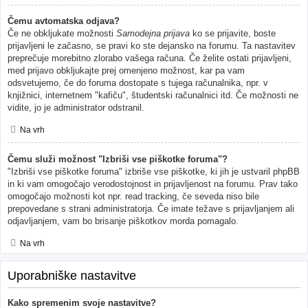
Čemu avtomatska odjava?
Če ne obkljukate možnosti
Samodejna prijava
ko se prijavite, boste
prijavljeni le začasno, se pravi ko ste dejansko na forumu. Ta nastavitev
preprečuje morebitno zlorabo vašega računa. Če želite ostati prijavljeni,
med prijavo obkljukajte prej omenjeno možnost, kar pa vam
odsvetujemo, če do foruma dostopate s tujega računalnika, npr. v
knjižnici, internetnem "kafiču", študentski računalnici itd. Če možnosti ne
vidite, jo je administrator odstranil.
Na vrh
Čemu služi možnost "Izbriši vse piškotke foruma"?
"Izbriši vse piškotke foruma" izbriše vse piškotke, ki jih je ustvaril phpBB
in ki vam omogočajo verodostojnost in prijavljenost na forumu. Prav tako
omogočajo možnosti kot npr. read tracking, če seveda niso bile
prepovedane s strani administratorja. Če imate težave s prijavljanjem ali
odjavljanjem, vam bo brisanje piškotkov morda pomagalo.
Na vrh
Uporabniške nastavitve
Kako spremenim svoje nastavitve?