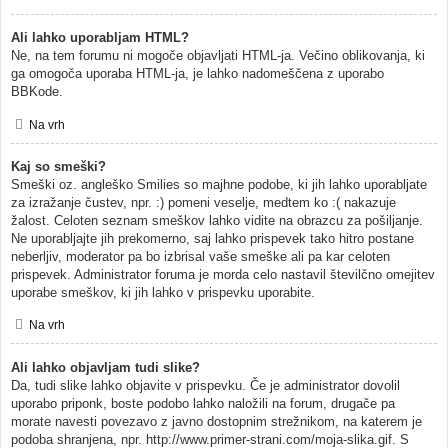
Ali lahko uporabljam HTML?
Ne, na tem forumu ni mogoče objavljati HTML-ja. Večino oblikovanja, ki
ga omogoča uporaba HTML-ja, je lahko nadomeščena z uporabo
BBKode.
Na vrh
Kaj so smeški?
Smeški oz. angleško Smilies so majhne podobe, ki jih lahko uporabljate
za izražanje čustev, npr. :) pomeni veselje, medtem ko :( nakazuje
žalost. Celoten seznam smeškov lahko vidite na obrazcu za pošiljanje.
Ne uporabljajte jih prekomerno, saj lahko prispevek tako hitro postane
neberljiv, moderator pa bo izbrisal vaše smeške ali pa kar celoten
prispevek. Administrator foruma je morda celo nastavil številčno omejitev
uporabe smeškov, ki jih lahko v prispevku uporabite.
Na vrh
Ali lahko objavljam tudi slike?
Da, tudi slike lahko objavite v prispevku. Če je administrator dovolil
uporabo priponk, boste podobo lahko naložili na forum, drugače pa
morate navesti povezavo z javno dostopnim strežnikom, na katerem je
podoba shranjena, npr. http://www.primer-strani.com/moja-slika.gif. S