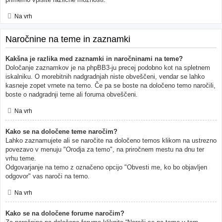
Na vrh
Naročnine na teme in zaznamki
Kakšna je razlika med zaznamki in naročninami na teme?
Določanje zaznamkov je na phpBB3-ju precej podobno kot na spletnem
iskalniku. O morebitnih nadgradnjah niste obveščeni, vendar se lahko
kasneje zopet vrnete na temo. Če pa se boste na določeno temo naročili,
boste o nadgradnji teme ali foruma obveščeni.
Na vrh
Kako se na določene teme naročim?
Lahko zaznamujete ali se naročite na določeno temos klikom na ustrezno
povezavo v menuju "Orodja za temo", na priročnem mestu na dnu ter
vrhu teme.
Odgovarjanje na temo z označeno opcijo "Obvesti me, ko bo objavljen
odgovor" vas naroči na temo.
Na vrh
Kako se na določene forume naročim?