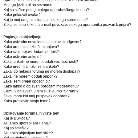
Mojega jezika ni na seznamu!
Kaj so sličice poleg mojega uporabniškega imena?
Kako prikazati avatar?
Kaj je moj rang oz. stopnja in kako ga spremenim?
Zakaj sem ob kliku na e-mail povezavo nekega uporabnika pozvan k prijavi?
Poglavje o objavljanju
Kako ustvarim novo temo ali objavim odgovor?
Kako uredim ali izbrišem objavo?
Kako svoji objavi dodam podpis?
Kako ustvarim anketo?
Zakaj anketi ne morem dodati več možnosti?
Kako uredim ali izbrišem anketo?
Zakaj do nekega foruma ne morem dostopati?
Zakaj ne morem dodati priponk?
Zakaj sem prejel opozorilo?
Kako lahko o objavah poročam moderatorju?
Čemu v objavljanju tem služi gumb "Shrani"?
Zakaj mora biti moj prispevek odobren?
Kako prestavim svojo temo?
Oblikovanje foruma in vrste tem
Kaj je BBKoda?
Ali lahko uporabljam HTML?
Kaj so smeški?
Ali lahko objavljam tudi slike?