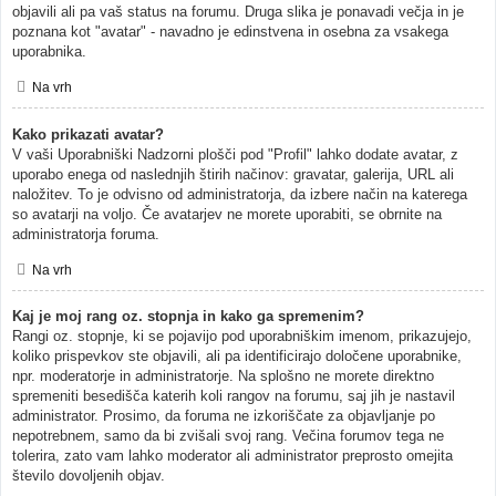
objavili ali pa vaš status na forumu. Druga slika je ponavadi večja in je
poznana kot "avatar" - navadno je edinstvena in osebna za vsakega
uporabnika.
Na vrh
Kako prikazati avatar?
V vaši Uporabniški Nadzorni plošči pod "Profil" lahko dodate avatar, z
uporabo enega od naslednjih štirih načinov: gravatar, galerija, URL ali
naložitev. To je odvisno od administratorja, da izbere način na katerega
so avatarji na voljo. Če avatarjev ne morete uporabiti, se obrnite na
administratorja foruma.
Na vrh
Kaj je moj rang oz. stopnja in kako ga spremenim?
Rangi oz. stopnje, ki se pojavijo pod uporabniškim imenom, prikazujejo,
koliko prispevkov ste objavili, ali pa identificirajo določene uporabnike,
npr. moderatorje in administratorje. Na splošno ne morete direktno
spremeniti besedišča katerih koli rangov na forumu, saj jih je nastavil
administrator. Prosimo, da foruma ne izkoriščate za objavljanje po
nepotrebnem, samo da bi zvišali svoj rang. Večina forumov tega ne
tolerira, zato vam lahko moderator ali administrator preprosto omejita
število dovoljenih objav.