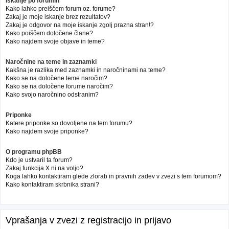
Iskanje po forumih
Kako lahko preiščem forum oz. forume?
Zakaj je moje iskanje brez rezultatov?
Zakaj je odgovor na moje iskanje zgolj prazna stran!?
Kako poiščem določene člane?
Kako najdem svoje objave in teme?
Naročnine na teme in zaznamki
Kakšna je razlika med zaznamki in naročninami na teme?
Kako se na določene teme naročim?
Kako se na določene forume naročim?
Kako svojo naročnino odstranim?
Priponke
Katere priponke so dovoljene na tem forumu?
Kako najdem svoje priponke?
O programu phpBB
Kdo je ustvaril ta forum?
Zakaj funkcija X ni na voljo?
Koga lahko kontaktiram glede zlorab in pravnih zadev v zvezi s tem forumom?
Kako kontaktiram skrbnika strani?
Vprašanja v zvezi z registracijo in prijavo