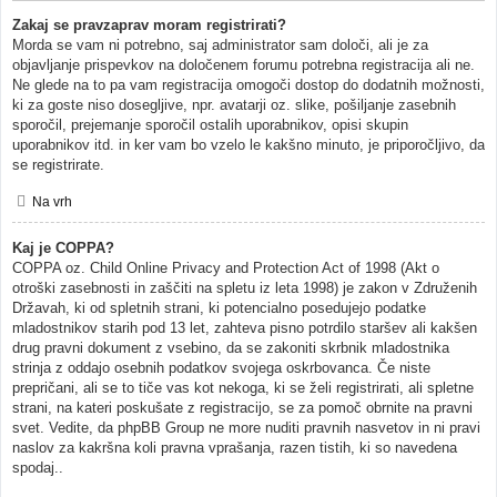
Zakaj se pravzaprav moram registrirati?
Morda se vam ni potrebno, saj administrator sam določi, ali je za
objavljanje prispevkov na določenem forumu potrebna registracija ali ne.
Ne glede na to pa vam registracija omogoči dostop do dodatnih možnosti,
ki za goste niso dosegljive, npr. avatarji oz. slike, pošiljanje zasebnih
sporočil, prejemanje sporočil ostalih uporabnikov, opisi skupin
uporabnikov itd. in ker vam bo vzelo le kakšno minuto, je priporočljivo, da
se registrirate.
Na vrh
Kaj je COPPA?
COPPA oz. Child Online Privacy and Protection Act of 1998 (Akt o
otroški zasebnosti in zaščiti na spletu iz leta 1998) je zakon v Združenih
Državah, ki od spletnih strani, ki potencialno posedujejo podatke
mladostnikov starih pod 13 let, zahteva pisno potrdilo staršev ali kakšen
drug pravni dokument z vsebino, da se zakoniti skrbnik mladostnika
strinja z oddajo osebnih podatkov svojega oskrbovanca. Če niste
prepričani, ali se to tiče vas kot nekoga, ki se želi registrirati, ali spletne
strani, na kateri poskušate z registracijo, se za pomoč obrnite na pravni
svet. Vedite, da phpBB Group ne more nuditi pravnih nasvetov in ni pravi
naslov za kakršna koli pravna vprašanja, razen tistih, ki so navedena
spodaj..