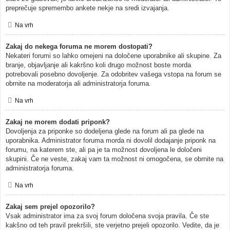
preprečuje spremembo ankete nekje na sredi izvajanja.
Na vrh
Zakaj do nekega foruma ne morem dostopati?
Nekateri forumi so lahko omejeni na določene uporabnike ali skupine. Za
branje, objavljanje ali kakršno koli drugo možnost boste morda
potrebovali posebno dovoljenje. Za odobritev vašega vstopa na forum se
obrnite na moderatorja ali administratorja foruma.
Na vrh
Zakaj ne morem dodati priponk?
Dovoljenja za priponke so dodeljena glede na forum ali pa glede na
uporabnika. Administrator foruma morda ni dovolil dodajanje priponk na
forumu, na katerem ste, ali pa je ta možnost dovoljena le določeni
skupini. Če ne veste, zakaj vam ta možnost ni omogočena, se obrnite na
administratorja foruma.
Na vrh
Zakaj sem prejel opozorilo?
Vsak administrator ima za svoj forum določena svoja pravila. Če ste
kakšno od teh pravil prekršili, ste verjetno prejeli opozorilo. Vedite, da je