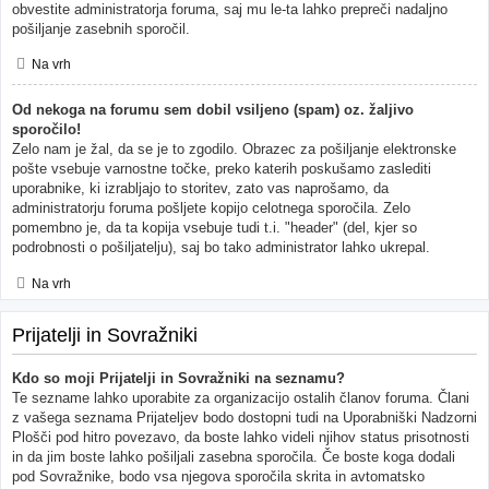
obvestite administratorja foruma, saj mu le-ta lahko prepreči nadaljno
pošiljanje zasebnih sporočil.
Na vrh
Od nekoga na forumu sem dobil vsiljeno (spam) oz. žaljivo
sporočilo!
Zelo nam je žal, da se je to zgodilo. Obrazec za pošiljanje elektronske
pošte vsebuje varnostne točke, preko katerih poskušamo zaslediti
uporabnike, ki izrabljajo to storitev, zato vas naprošamo, da
administratorju foruma pošljete kopijo celotnega sporočila. Zelo
pomembno je, da ta kopija vsebuje tudi t.i. "header" (del, kjer so
podrobnosti o pošiljatelju), saj bo tako administrator lahko ukrepal.
Na vrh
Prijatelji in Sovražniki
Kdo so moji Prijatelji in Sovražniki na seznamu?
Te sezname lahko uporabite za organizacijo ostalih članov foruma. Člani
z vašega seznama Prijateljev bodo dostopni tudi na Uporabniški Nadzorni
Plošči pod hitro povezavo, da boste lahko videli njihov status prisotnosti
in da jim boste lahko pošiljali zasebna sporočila. Če boste koga dodali
pod Sovražnike, bodo vsa njegova sporočila skrita in avtomatsko