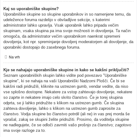
Kaj so uporabniške skupine?
Uporabniške skupine so skupine uporabnikov in so namenjene temu, da
udeležence foruma razdelijo v obvladljive sekcije, s katerimi
administrator lahko upravlja. Vsak uporabnik lahko pripada večim
skupinam, vsaka skupina pa ima svoje možnosti in dovoljenja. Ta način
omogoča, da administrator večim uporabnikom naenkrat spremeni
dovoljenja, kot npr. spreminjanje dovoljenj moderatorjem ali dovoljenje, da
uporabniki dostopajo do zasebnega foruma.
Na vrh
Kje se nahajajo uporabniške skupine in kako se kakšni priključiti?
Seznam uporabniških skupin lahko vidite pod povezavo "Uporabniške
skupine", ki se nahaja na vaši Uporabniški Nadzorni Plošči. Če bi se
kakšni radi pridružili, kliknite na ustrezen gumb, vendar vedite, da niso
vse splošno dostopne. Nekatere za vstop zahtevajo dovoljenje, nekatere
so zaprte in nekatere imajo celo skrito članstvo. Če je torej skupina
odprta, se ji lahko pridružite s klikom na ustrezen gumb. Če skupina
zahteva dovoljenje, lahko s klikom na ustrezen gumb zaprosite za
članstvo. Vodja skupine bo članstvo potrdil (ali ne) in vas prej morda še
vprašal, zakaj se skupini želite pridružiti. Prosimo, da voditelja skupine
ne nadlegujete, če se odloči zavrniti vašo prošnjo za članstvo; zagotovo
ima svoje razloge za to.