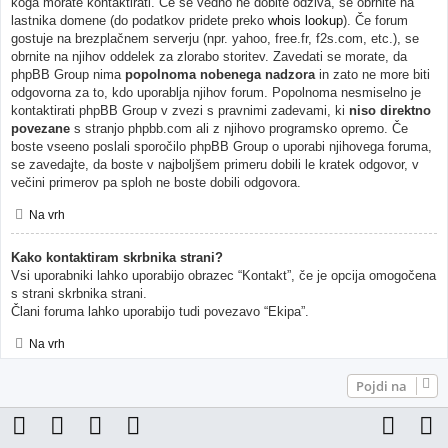
koga morate kontaktirati. Če še vedno ne dobite odziva, se obrnite na
lastnika domene (do podatkov pridete preko
whois lookup
). Če forum
gostuje na brezplačnem serverju (npr. yahoo, free.fr, f2s.com, etc.), se
obrnite na njihov oddelek za zlorabo storitev. Zavedati se morate, da
phpBB Group nima
popolnoma nobenega nadzora
in zato ne more biti
odgovorna za to, kdo uporablja njihov forum. Popolnoma nesmiselno je
kontaktirati phpBB Group v zvezi s pravnimi zadevami, ki
niso direktno
povezane
s stranjo phpbb.com ali z njihovo programsko opremo. Če
boste vseeno poslali sporočilo phpBB Group o uporabi njihovega foruma,
se zavedajte, da boste v najboljšem primeru dobili le kratek odgovor, v
večini primerov pa sploh ne boste dobili odgovora.
Na vrh
Kako kontaktiram skrbnika strani?
Vsi uporabniki lahko uporabijo obrazec “Kontakt”, če je opcija omogočena
s strani skrbnika strani.
Člani foruma lahko uporabijo tudi povezavo “Ekipa”.
Na vrh
Pojdi na