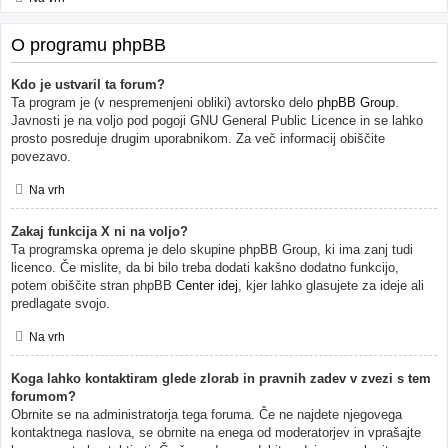
O programu phpBB
Kdo je ustvaril ta forum?
Ta program je (v nespremenjeni obliki) avtorsko delo
phpBB Group
.
Javnosti je na voljo pod pogoji GNU General Public Licence in se lahko
prosto posreduje drugim uporabnikom. Za več informacij obiščite
povezavo.
Na vrh
Zakaj funkcija X ni na voljo?
Ta programska oprema je delo skupine phpBB Group, ki ima zanj tudi
licenco. Če mislite, da bi bilo treba dodati kakšno dodatno funkcijo,
potem obiščite stran phpBB
Center idej
, kjer lahko glasujete za ideje ali
predlagate svojo.
Na vrh
Koga lahko kontaktiram glede zlorab in pravnih zadev v zvezi s tem
forumom?
Obrnite se na administratorja tega foruma. Če ne najdete njegovega
kontaktnega naslova, se obrnite na enega od moderatorjev in vprašajte