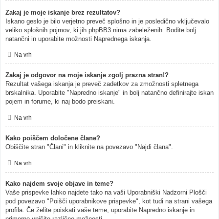
Zakaj je moje iskanje brez rezultatov?
Iskano geslo je bilo verjetno preveč splošno in je posledično vključevalo
veliko splošnih pojmov, ki jih phpBB3 nima zabeleženih. Bodite bolj
natančni in uporabite možnosti Naprednega iskanja.
Na vrh
Zakaj je odgovor na moje iskanje zgolj prazna stran!?
Rezultat vašega iskanja je preveč zadetkov za zmožnosti spletnega
brskalnika. Uporabite "Napredno iskanje" in bolj natančno definirajte iskan
pojem in forume, ki naj bodo preiskani.
Na vrh
Kako poiščem določene člane?
Obiščite stran "Člani" in kliknite na povezavo "Najdi člana".
Na vrh
Kako najdem svoje objave in teme?
Vaše prispevke lahko najdete tako na vaši Uporabniški Nadzorni Plošči
pod povezavo "Poišči uporabnikove prispevke", kot tudi na strani vašega
profila. Če želite poiskati vaše teme, uporabite Napredno iskanje in
primerno vpišite različne možnosti.