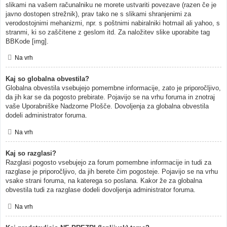
slikami na vašem računalniku ne morete ustvariti povezave (razen če je
javno dostopen strežnik), prav tako ne s slikami shranjenimi za
verodostojnimi mehanizmi, npr. s poštnimi nabiralniki hotmail ali yahoo, s
stranmi, ki so zaščitene z geslom itd. Za naložitev slike uporabite tag
BBKode [img].
Na vrh
Kaj so globalna obvestila?
Globalna obvestila vsebujejo pomembne informacije, zato je priporočljivo,
da jih kar se da pogosto prebirate. Pojavijo se na vrhu foruma in znotraj
vaše Uporabniške Nadzorne Plošče. Dovoljenja za globalna obvestila
dodeli administrator foruma.
Na vrh
Kaj so razglasi?
Razglasi pogosto vsebujejo za forum pomembne informacije in tudi za
razglase je priporočljivo, da jih berete čim pogosteje. Pojavijo se na vrhu
vsake strani foruma, na katerega so poslana. Kakor že za globalna
obvestila tudi za razglase dodeli dovoljenja administrator foruma.
Na vrh