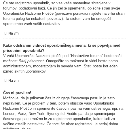
Če ste registriran uporabnik, so vse vaše nastavitve shranjene v
forumovi podatkovni bazi. Če jih želite spremeniti, obiščite stran svoje
Uporabniške Nadzorne Plošče (povezavo ponavadi najdete na vrhu strani
foruma poleg še nekaterih povezav). Ta sistem vam bo omogočil
spremembo vseh vaših nastavitev.
Na vrh
Kako odstranim vidnost uporabniškega imena, ki se pojavlja med
prisotnimi uporabniki?
V vaši Uporabniški Nadzorni plošči pod "Nastavitve foruma" boste našli
možnost
Skrij prisotnost
. Omogočite to možnost in vidni boste samo
administratorjem, moderatorjem in seveda vam. Šteti boste kot eden
izmed skritih uporabnikov.
Na vrh
Čas ni pravilen!
Možno je, da je prikazan čas iz drugega časovnega pasu in je zato
nepravilen. Če je problem v tem, potem obiščite vašo Uporabniško
Nadzorno Ploščo in spremenite časovni pas na vam ustreznega, npr. na
London, Pariz, New York, Sydney itd. Vedite pa, da je spreminjanje
časovnega pasu možno le za registrirane uporabnike, kakor tudi za
večino ostalih nastavitev. Če torej še niste registrirani, je sedaj dobra