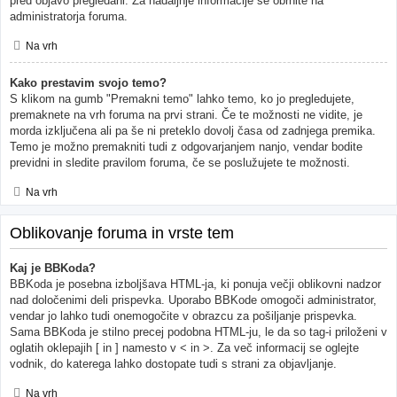
pred objavo pregledani. Za nadaljnje informacije se obrnite na
administratorja foruma.
Na vrh
Kako prestavim svojo temo?
S klikom na gumb "Premakni temo" lahko temo, ko jo pregledujete,
premaknete na vrh foruma na prvi strani. Če te možnosti ne vidite, je
morda izključena ali pa še ni preteklo dovolj časa od zadnjega premika.
Temo je možno premakniti tudi z odgovarjanjem nanjo, vendar bodite
previdni in sledite pravilom foruma, če se poslužujete te možnosti.
Na vrh
Oblikovanje foruma in vrste tem
Kaj je BBKoda?
BBKoda je posebna izboljšava HTML-ja, ki ponuja večji oblikovni nadzor
nad določenimi deli prispevka. Uporabo BBKode omogoči administrator,
vendar jo lahko tudi onemogočite v obrazcu za pošiljanje prispevka.
Sama BBKoda je stilno precej podobna HTML-ju, le da so tag-i priloženi v
oglatih oklepajih [ in ] namesto v < in >. Za več informacij se oglejte
vodnik, do katerega lahko dostopate tudi s strani za objavljanje.
Na vrh