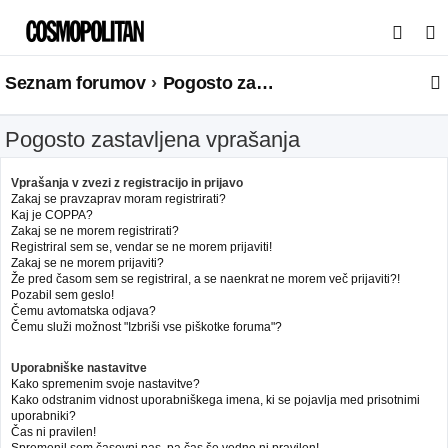
I
s
Seznam forumov
Pogosto zastavljena vprašanja
k
a
Pogosto zastavljena vprašanja
n
j
Vprašanja v zvezi z registracijo in prijavo
e
Zakaj se pravzaprav moram registrirati?
Kaj je COPPA?
Zakaj se ne morem registrirati?
Registriral sem se, vendar se ne morem prijaviti!
Zakaj se ne morem prijaviti?
Že pred časom sem se registriral, a se naenkrat ne morem več prijaviti?!
Pozabil sem geslo!
Čemu avtomatska odjava?
Čemu služi možnost "Izbriši vse piškotke foruma"?
Uporabniške nastavitve
Kako spremenim svoje nastavitve?
Kako odstranim vidnost uporabniškega imena, ki se pojavlja med prisotnimi
uporabniki?
Čas ni pravilen!
Spremenil sem časovni pas, pa čas še vedno ni pravilen!