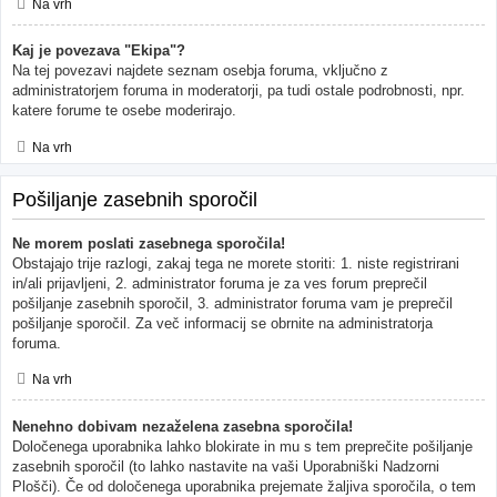
Na vrh
Kaj je povezava "Ekipa"?
Na tej povezavi najdete seznam osebja foruma, vključno z
administratorjem foruma in moderatorji, pa tudi ostale podrobnosti, npr.
katere forume te osebe moderirajo.
Na vrh
Pošiljanje zasebnih sporočil
Ne morem poslati zasebnega sporočila!
Obstajajo trije razlogi, zakaj tega ne morete storiti: 1. niste registrirani
in/ali prijavljeni, 2. administrator foruma je za ves forum preprečil
pošiljanje zasebnih sporočil, 3. administrator foruma vam je preprečil
pošiljanje sporočil. Za več informacij se obrnite na administratorja
foruma.
Na vrh
Nenehno dobivam nezaželena zasebna sporočila!
Določenega uporabnika lahko blokirate in mu s tem preprečite pošiljanje
zasebnih sporočil (to lahko nastavite na vaši Uporabniški Nadzorni
Plošči). Če od določenega uporabnika prejemate žaljiva sporočila, o tem