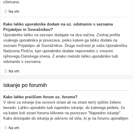
izbrisana.
Na vrh
Kako lahko uporabnike dodam na oz. odstranim s seznama
Prijateljev in Sovražnikov?
Uporabnike lahko na seznam dodajate na dva načina. Znotraj profila
vsakega uporabnika je povezava, preko katere ga lahko dodate na
seznam Prijateljev ali Sovražnikov. Druga možnost je vaša Uporabniška
Nadzorna Plošča, kjer uporabnike dodate neposredno z vnosom
njihovega članskega imena. Z enako metodo lahko uporabnike tudi
odstranite s seznama.
Na vrh
Iskanje po forumih
Kako lahko preiščem forum oz. forume?
V okno za iskanje (na osnovni strani ali na strani tem) vpišite želeno
besedo. Lahko uporabite tudi napredno iskanje, do katerega pridete, če
na kateri koli strani foruma kliknete na povezavo "Napredno iskanje".
Kako dostopate do iskanja je odvisno od stila, ki je na forumu uporabljen.
Na vrh