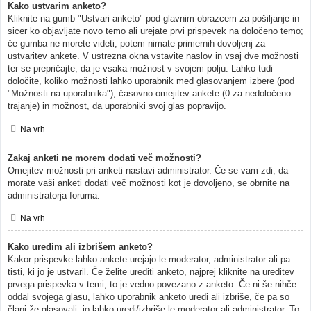
Kako ustvarim anketo?
Kliknite na gumb "Ustvari anketo" pod glavnim obrazcem za pošiljanje in
sicer ko objavljate novo temo ali urejate prvi prispevek na določeno temo;
če gumba ne morete videti, potem nimate primernih dovoljenj za
ustvaritev ankete. V ustrezna okna vstavite naslov in vsaj dve možnosti
ter se prepričajte, da je vsaka možnost v svojem polju. Lahko tudi
določite, koliko možnosti lahko uporabnik med glasovanjem izbere (pod
"Možnosti na uporabnika"), časovno omejitev ankete (0 za nedoločeno
trajanje) in možnost, da uporabniki svoj glas popravijo.
Na vrh
Zakaj anketi ne morem dodati več možnosti?
Omejitev možnosti pri anketi nastavi administrator. Če se vam zdi, da
morate vaši anketi dodati več možnosti kot je dovoljeno, se obrnite na
administratorja foruma.
Na vrh
Kako uredim ali izbrišem anketo?
Kakor prispevke lahko ankete urejajo le moderator, administrator ali pa
tisti, ki jo je ustvaril. Če želite urediti anketo, najprej kliknite na ureditev
prvega prispevka v temi; to je vedno povezano z anketo. Če ni še nihče
oddal svojega glasu, lahko uporabnik anketo uredi ali izbriše, če pa so
člani že glasovali, jo lahko uredi/izbriše le moderator ali administrator. To