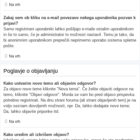
Na vrh
Zakaj sem ob kliku na e-mail povezavo nekega uporabnika pozvan k
prijavi?
Samo registrirani uporabniki lahko pošiljajo e-maile ostalim uporabnikom
in še to samo, če je administrator to možnost nastavil. Temu je tako, da
bi anonimnim uporabnikom preprečili neprimerno uporabo sistema spletne
pošte.
Na vrh
Poglavje o objavljanju
Kako ustvarim novo temo ali objavim odgovor?
Za objavo nove teme kliknite "Nova tema". Če želite objaviti odgovor na
temo, kliknite "Objavi odgovor". Morda se vam bo pred objavo prispevka
potrebno registrirati. Na dnu strani foruma (ali strani objavljenih tem) je na
voljo seznam dovoljenih možnosti, npr. Da, lahko dodajate nove teme;
Da, lahko objavite priponke itd.
Na vrh
Kako uredim ali izbrišem objavo?