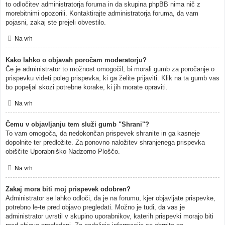
to odločitev administratorja foruma in da skupina phpBB nima nič z
morebitnimi opozorili. Kontaktirajte administratorja foruma, da vam
pojasni, zakaj ste prejeli obvestilo.
Na vrh
Kako lahko o objavah poročam moderatorju?
Če je administrator to možnost omogočil, bi morali gumb za poročanje o
prispevku videti poleg prispevka, ki ga želite prijaviti. Klik na ta gumb vas
bo popeljal skozi potrebne korake, ki jih morate opraviti.
Na vrh
Čemu v objavljanju tem služi gumb "Shrani"?
To vam omogoča, da nedokončan prispevek shranite in ga kasneje
dopolnite ter predložite. Za ponovno naložitev shranjenega prispevka
obiščite Uporabniško Nadzorno Ploščo.
Na vrh
Zakaj mora biti moj prispevek odobren?
Administrator se lahko odloči, da je na forumu, kjer objavljate prispevke,
potrebno le-te pred objavo pregledati. Možno je tudi, da vas je
administrator uvrstil v skupino uporabnikov, katerih prispevki morajo biti