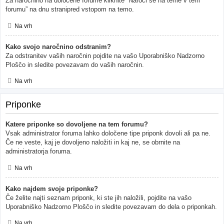
Za naročnino na določene forume kliknite “Naroči se na teme v tem
forumu” na dnu stranipred vstopom na temo.
Na vrh
Kako svojo naročnino odstranim?
Za odstranitev vaših naročnin pojdite na vašo Uporabniško Nadzorno
Ploščo in sledite povezavam do vaših naročnin.
Na vrh
Priponke
Katere priponke so dovoljene na tem forumu?
Vsak administrator foruma lahko določene tipe priponk dovoli ali pa ne.
Če ne veste, kaj je dovoljeno naložiti in kaj ne, se obrnite na
administratorja foruma.
Na vrh
Kako najdem svoje priponke?
Če želite najti seznam priponk, ki ste jih naložili, pojdite na vašo
Uporabniško Nadzorno Ploščo in sledite povezavam do dela o priponkah.
Na vrh