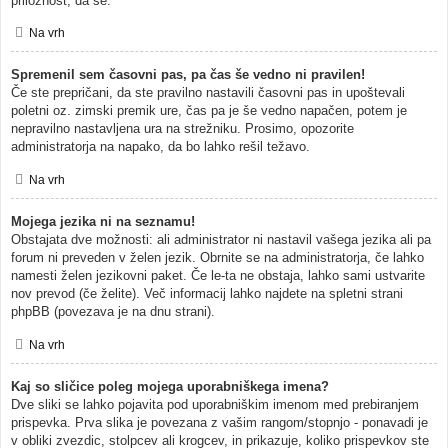
priložnost, da se.
Na vrh
Spremenil sem časovni pas, pa čas še vedno ni pravilen!
Če ste prepričani, da ste pravilno nastavili časovni pas in upoštevali
poletni oz. zimski premik ure, čas pa je še vedno napačen, potem je
nepravilno nastavljena ura na strežniku. Prosimo, opozorite
administratorja na napako, da bo lahko rešil težavo.
Na vrh
Mojega jezika ni na seznamu!
Obstajata dve možnosti: ali administrator ni nastavil vašega jezika ali pa
forum ni preveden v želen jezik. Obrnite se na administratorja, če lahko
namesti želen jezikovni paket. Če le-ta ne obstaja, lahko sami ustvarite
nov prevod (če želite). Več informacij lahko najdete na spletni strani
phpBB (povezava je na dnu strani).
Na vrh
Kaj so sličice poleg mojega uporabniškega imena?
Dve sliki se lahko pojavita pod uporabniškim imenom med prebiranjem
prispevka. Prva slika je povezana z vašim rangom/stopnjo - ponavadi je
v obliki zvezdic, stolpcev ali krogcev, in prikazuje, koliko prispevkov ste