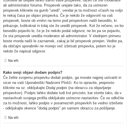
Izbrišete ali urejate lahko samo vaše prispevke, razen če ste moderator
ali administrator foruma. Prispevek urejate tako, da za ustrezen
prispevek kliknete na gumb "uredi", vendar je ta možnost včasih na voljo
le nekaj časa po objavi prispevka. Če je nekdo že odgovoril na vaš
prispevek, boste ob vrnitvi na temo pod prispevkom našli besedilo, ki
prikazuje, kolikokrat in kdaj ste že uredili prispevek. Kot že rečeno, se bo
besedilo pojavilo le, če je že nekdo podal odgovor, ne bo pa se pojavilo,
če sta prispevek uredila moderator ali administrator. V slednjem primeru
boste morda našli le zaznamek, zakaj je bil prispevek prirejen. Vedite pa,
da običajni uporabniki ne morejo več izbrisati prispevka, potem ko je
nekdo že napisal odgovor.
Na vrh
Kako svoji objavi dodam podpis?
Če želite svojemu prispevku dodati podpis, ga morate najprej ustvariti in
sicer na vaši Uporabniški Nadzorni Plošči. Ko to opravite, preprosto
kliknite na oz. obkljukajte
Dodaj podpis
(na obrazcu za objavljanje
prispevkov). Podpis lahko dodate tudi kot privzeto, kar storite tako, da v
nastavitvah svojega profila obkljukate ustrezno nastavitev. Če se odločite
za to možnost, lahko podpis v posameznih prispevkih še vedno izbrišete
- odkljukajte okence "dodaj podpis" pri samem obrazcu za pošiljanje.
Na vrh