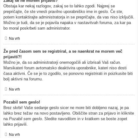
Zakaj se ne morem prijaviti?
Obstaja kar nekaj razlogov, zakaj se to lahko zgodi. Najprej se
prepričajte, če ste vnesli pravilno uporabniško ime in geslo. Če ste,
potem kontaktirajte administratorja in se prepričajte, da vas niso izključili.
Možno je tudi, da se je pojavila napaka v nastavitvah foruma, za kar pa
bo moral poskrbeti sam administrator.
Na vrh
Že pred časom sem se registriral, a se naenkrat ne morem več
prijaviti?!
Možno je, da so administratorji onemogočili ali izbrisali Vaš račun.
Marsikateri forum avtomatsko deaktivira uporabnike, kateri niso dosti
časa aktivni. Če se je to zgodilo, se ponovno registrirati in poizkusite biti
bolj aktivni na forumu.
Na vrh
Pozabil sem geslo!
Brez skrbi! Vaše sedanje geslo sicer ne more biti dobljeno nazaj, je pa
lahko brez težav na novo postavljeno. Obiščite stran za prijavo in kliknite
na
Pozabil sem geslo
. Sledite navodilom in v kratkem se boste zopet
lahko prijavili.
Na vrh