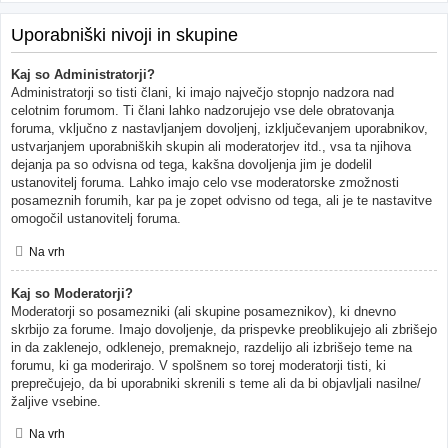
Uporabniški nivoji in skupine
Kaj so Administratorji?
Administratorji so tisti člani, ki imajo največjo stopnjo nadzora nad
celotnim forumom. Ti člani lahko nadzorujejo vse dele obratovanja
foruma, vključno z nastavljanjem dovoljenj, izključevanjem uporabnikov,
ustvarjanjem uporabniških skupin ali moderatorjev itd., vsa ta njihova
dejanja pa so odvisna od tega, kakšna dovoljenja jim je dodelil
ustanovitelj foruma. Lahko imajo celo vse moderatorske zmožnosti
posameznih forumih, kar pa je zopet odvisno od tega, ali je te nastavitve
omogočil ustanovitelj foruma.
Na vrh
Kaj so Moderatorji?
Moderatorji so posamezniki (ali skupine posameznikov), ki dnevno
skrbijo za forume. Imajo dovoljenje, da prispevke preoblikujejo ali zbrišejo
in da zaklenejo, odklenejo, premaknejo, razdelijo ali izbrišejo teme na
forumu, ki ga moderirajo. V spolšnem so torej moderatorji tisti, ki
preprečujejo, da bi uporabniki skrenili s teme ali da bi objavljali nasilne/
žaljive vsebine.
Na vrh