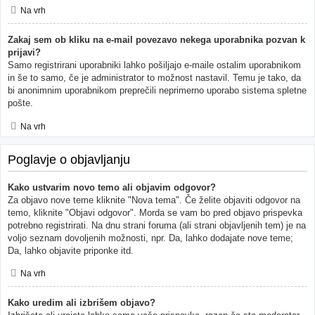
Na vrh
Zakaj sem ob kliku na e-mail povezavo nekega uporabnika pozvan k
prijavi?
Samo registrirani uporabniki lahko pošiljajo e-maile ostalim uporabnikom
in še to samo, če je administrator to možnost nastavil. Temu je tako, da
bi anonimnim uporabnikom preprečili neprimerno uporabo sistema spletne
pošte.
Na vrh
Poglavje o objavljanju
Kako ustvarim novo temo ali objavim odgovor?
Za objavo nove teme kliknite "Nova tema". Če želite objaviti odgovor na
temo, kliknite "Objavi odgovor". Morda se vam bo pred objavo prispevka
potrebno registrirati. Na dnu strani foruma (ali strani objavljenih tem) je na
voljo seznam dovoljenih možnosti, npr. Da, lahko dodajate nove teme;
Da, lahko objavite priponke itd.
Na vrh
Kako uredim ali izbrišem objavo?