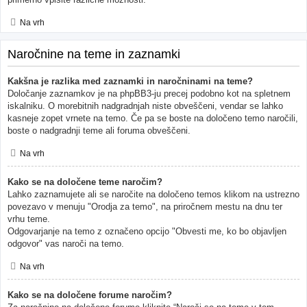
Na vrh
Naročnine na teme in zaznamki
Kakšna je razlika med zaznamki in naročninami na teme?
Določanje zaznamkov je na phpBB3-ju precej podobno kot na spletnem
iskalniku. O morebitnih nadgradnjah niste obveščeni, vendar se lahko
kasneje zopet vrnete na temo. Če pa se boste na določeno temo naročili,
boste o nadgradnji teme ali foruma obveščeni.
Na vrh
Kako se na določene teme naročim?
Lahko zaznamujete ali se naročite na določeno temos klikom na ustrezno
povezavo v menuju "Orodja za temo", na priročnem mestu na dnu ter
vrhu teme.
Odgovarjanje na temo z označeno opcijo "Obvesti me, ko bo objavljen
odgovor" vas naroči na temo.
Na vrh
Kako se na določene forume naročim?