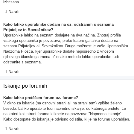
izbrisana.
Na vrh
Kako lahko uporabnike dodam na oz. odstranim s seznama
Prijateljev in Sovražnikov?
Uporabnike lahko na seznam dodajate na dva načina. Znotraj profila
vsakega uporabnika je povezava, preko katere ga lahko dodate na
seznam Prijateljev ali Sovražnikov. Druga možnost je vaša Uporabniška
Nadzorna Plošča, kjer uporabnike dodate neposredno z vnosom
njihovega članskega imena. Z enako metodo lahko uporabnike tudi
odstranite s seznama.
Na vrh
Iskanje po forumih
Kako lahko preiščem forum oz. forume?
V okno za iskanje (na osnovni strani ali na strani tem) vpišite želeno
besedo. Lahko uporabite tudi napredno iskanje, do katerega pridete, če
na kateri koli strani foruma kliknete na povezavo "Napredno iskanje".
Kako dostopate do iskanja je odvisno od stila, ki je na forumu uporabljen.
Na vrh