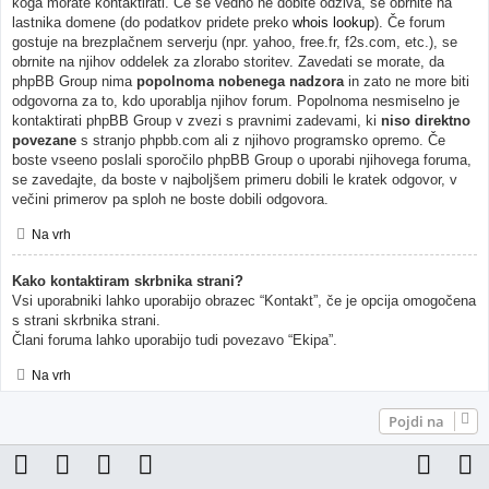
koga morate kontaktirati. Če še vedno ne dobite odziva, se obrnite na
lastnika domene (do podatkov pridete preko
whois lookup
). Če forum
gostuje na brezplačnem serverju (npr. yahoo, free.fr, f2s.com, etc.), se
obrnite na njihov oddelek za zlorabo storitev. Zavedati se morate, da
phpBB Group nima
popolnoma nobenega nadzora
in zato ne more biti
odgovorna za to, kdo uporablja njihov forum. Popolnoma nesmiselno je
kontaktirati phpBB Group v zvezi s pravnimi zadevami, ki
niso direktno
povezane
s stranjo phpbb.com ali z njihovo programsko opremo. Če
boste vseeno poslali sporočilo phpBB Group o uporabi njihovega foruma,
se zavedajte, da boste v najboljšem primeru dobili le kratek odgovor, v
večini primerov pa sploh ne boste dobili odgovora.
Na vrh
Kako kontaktiram skrbnika strani?
Vsi uporabniki lahko uporabijo obrazec “Kontakt”, če je opcija omogočena
s strani skrbnika strani.
Člani foruma lahko uporabijo tudi povezavo “Ekipa”.
Na vrh
Pojdi na