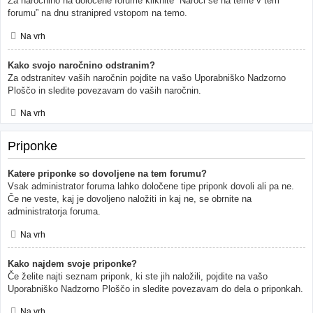
Za naročnino na določene forume kliknite “Naroči se na teme v tem
forumu” na dnu stranipred vstopom na temo.
Na vrh
Kako svojo naročnino odstranim?
Za odstranitev vaših naročnin pojdite na vašo Uporabniško Nadzorno
Ploščo in sledite povezavam do vaših naročnin.
Na vrh
Priponke
Katere priponke so dovoljene na tem forumu?
Vsak administrator foruma lahko določene tipe priponk dovoli ali pa ne.
Če ne veste, kaj je dovoljeno naložiti in kaj ne, se obrnite na
administratorja foruma.
Na vrh
Kako najdem svoje priponke?
Če želite najti seznam priponk, ki ste jih naložili, pojdite na vašo
Uporabniško Nadzorno Ploščo in sledite povezavam do dela o priponkah.
Na vrh