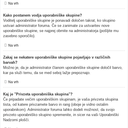
Na vrh
Kako postanem vodja uporabniške skupine?
Voditelj uporabniške skupine je ponavadi določen takrat, ko skupino
ustvari administrator foruma. Če se zanimate za ustvaritev nove
uporabniške skupine, se najprej obrnite na administratorja (pošljite mu
zasebno sporočilo).
Na vrh
Zakaj se nekatere uporabniške skupine pojavljajo v različnih
barvah?
Možno je, da je administrator članom uporabniške skupine določil barvo,
kar pa služi temu, da se med seboj lažje prepoznajo.
Na vrh
Kaj je "Privzeta uporabniška skupina"?
Če pripadate večim uporabniškim skupinam, je vaša privzeta skupina
tista, od katere privzamete barvo in rang (oboje je vidno ostalim
uporabnikom). Administrator foruma lahko dodeli možnost, da svojo
privzeto uporabniško skupino spremenite, in sicer na vaši Uporabniški
Nadzorni plošči.