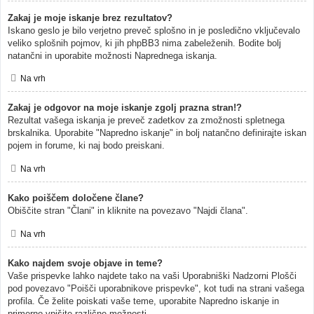
Zakaj je moje iskanje brez rezultatov?
Iskano geslo je bilo verjetno preveč splošno in je posledično vključevalo
veliko splošnih pojmov, ki jih phpBB3 nima zabeleženih. Bodite bolj
natančni in uporabite možnosti Naprednega iskanja.
Na vrh
Zakaj je odgovor na moje iskanje zgolj prazna stran!?
Rezultat vašega iskanja je preveč zadetkov za zmožnosti spletnega
brskalnika. Uporabite "Napredno iskanje" in bolj natančno definirajte iskan
pojem in forume, ki naj bodo preiskani.
Na vrh
Kako poiščem določene člane?
Obiščite stran "Člani" in kliknite na povezavo "Najdi člana".
Na vrh
Kako najdem svoje objave in teme?
Vaše prispevke lahko najdete tako na vaši Uporabniški Nadzorni Plošči
pod povezavo "Poišči uporabnikove prispevke", kot tudi na strani vašega
profila. Če želite poiskati vaše teme, uporabite Napredno iskanje in
primerno vpišite različne možnosti.