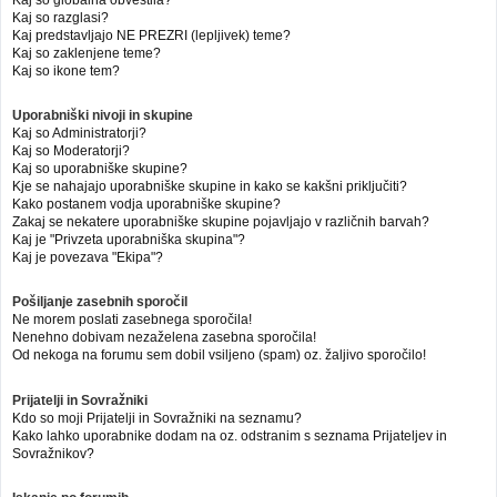
Kaj so globalna obvestila?
Kaj so razglasi?
Kaj predstavljajo NE PREZRI (lepljivek) teme?
Kaj so zaklenjene teme?
Kaj so ikone tem?
Uporabniški nivoji in skupine
Kaj so Administratorji?
Kaj so Moderatorji?
Kaj so uporabniške skupine?
Kje se nahajajo uporabniške skupine in kako se kakšni priključiti?
Kako postanem vodja uporabniške skupine?
Zakaj se nekatere uporabniške skupine pojavljajo v različnih barvah?
Kaj je "Privzeta uporabniška skupina"?
Kaj je povezava "Ekipa"?
Pošiljanje zasebnih sporočil
Ne morem poslati zasebnega sporočila!
Nenehno dobivam nezaželena zasebna sporočila!
Od nekoga na forumu sem dobil vsiljeno (spam) oz. žaljivo sporočilo!
Prijatelji in Sovražniki
Kdo so moji Prijatelji in Sovražniki na seznamu?
Kako lahko uporabnike dodam na oz. odstranim s seznama Prijateljev in
Sovražnikov?