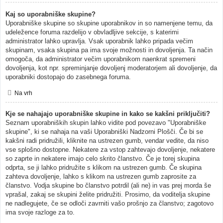
Kaj so uporabniške skupine?
Uporabniške skupine so skupine uporabnikov in so namenjene temu, da
udeležence foruma razdelijo v obvladljive sekcije, s katerimi
administrator lahko upravlja. Vsak uporabnik lahko pripada večim
skupinam, vsaka skupina pa ima svoje možnosti in dovoljenja. Ta način
omogoča, da administrator večim uporabnikom naenkrat spremeni
dovoljenja, kot npr. spreminjanje dovoljenj moderatorjem ali dovoljenje, da
uporabniki dostopajo do zasebnega foruma.
Na vrh
Kje se nahajajo uporabniške skupine in kako se kakšni priključiti?
Seznam uporabniških skupin lahko vidite pod povezavo "Uporabniške
skupine", ki se nahaja na vaši Uporabniški Nadzorni Plošči. Če bi se
kakšni radi pridružili, kliknite na ustrezen gumb, vendar vedite, da niso
vse splošno dostopne. Nekatere za vstop zahtevajo dovoljenje, nekatere
so zaprte in nekatere imajo celo skrito članstvo. Če je torej skupina
odprta, se ji lahko pridružite s klikom na ustrezen gumb. Če skupina
zahteva dovoljenje, lahko s klikom na ustrezen gumb zaprosite za
članstvo. Vodja skupine bo članstvo potrdil (ali ne) in vas prej morda še
vprašal, zakaj se skupini želite pridružiti. Prosimo, da voditelja skupine
ne nadlegujete, če se odloči zavrniti vašo prošnjo za članstvo; zagotovo
ima svoje razloge za to.