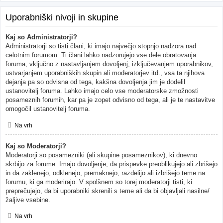
Uporabniški nivoji in skupine
Kaj so Administratorji?
Administratorji so tisti člani, ki imajo največjo stopnjo nadzora nad
celotnim forumom. Ti člani lahko nadzorujejo vse dele obratovanja
foruma, vključno z nastavljanjem dovoljenj, izključevanjem uporabnikov,
ustvarjanjem uporabniških skupin ali moderatorjev itd., vsa ta njihova
dejanja pa so odvisna od tega, kakšna dovoljenja jim je dodelil
ustanovitelj foruma. Lahko imajo celo vse moderatorske zmožnosti
posameznih forumih, kar pa je zopet odvisno od tega, ali je te nastavitve
omogočil ustanovitelj foruma.
Na vrh
Kaj so Moderatorji?
Moderatorji so posamezniki (ali skupine posameznikov), ki dnevno
skrbijo za forume. Imajo dovoljenje, da prispevke preoblikujejo ali zbrišejo
in da zaklenejo, odklenejo, premaknejo, razdelijo ali izbrišejo teme na
forumu, ki ga moderirajo. V spolšnem so torej moderatorji tisti, ki
preprečujejo, da bi uporabniki skrenili s teme ali da bi objavljali nasilne/
žaljive vsebine.
Na vrh