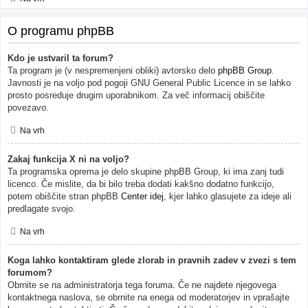
O programu phpBB
Kdo je ustvaril ta forum?
Ta program je (v nespremenjeni obliki) avtorsko delo
phpBB Group
.
Javnosti je na voljo pod pogoji GNU General Public Licence in se lahko
prosto posreduje drugim uporabnikom. Za več informacij obiščite
povezavo.
Na vrh
Zakaj funkcija X ni na voljo?
Ta programska oprema je delo skupine phpBB Group, ki ima zanj tudi
licenco. Če mislite, da bi bilo treba dodati kakšno dodatno funkcijo,
potem obiščite stran phpBB
Center idej
, kjer lahko glasujete za ideje ali
predlagate svojo.
Na vrh
Koga lahko kontaktiram glede zlorab in pravnih zadev v zvezi s tem
forumom?
Obrnite se na administratorja tega foruma. Če ne najdete njegovega
kontaktnega naslova, se obrnite na enega od moderatorjev in vprašajte