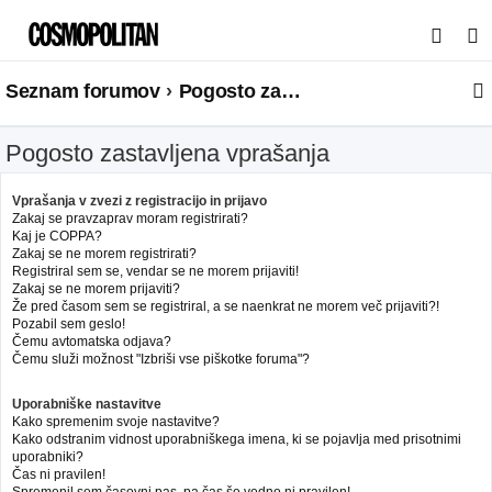
I
s
Seznam forumov
Pogosto zastavljena vprašanja
k
a
Pogosto zastavljena vprašanja
n
j
Vprašanja v zvezi z registracijo in prijavo
e
Zakaj se pravzaprav moram registrirati?
Kaj je COPPA?
Zakaj se ne morem registrirati?
Registriral sem se, vendar se ne morem prijaviti!
Zakaj se ne morem prijaviti?
Že pred časom sem se registriral, a se naenkrat ne morem več prijaviti?!
Pozabil sem geslo!
Čemu avtomatska odjava?
Čemu služi možnost "Izbriši vse piškotke foruma"?
Uporabniške nastavitve
Kako spremenim svoje nastavitve?
Kako odstranim vidnost uporabniškega imena, ki se pojavlja med prisotnimi
uporabniki?
Čas ni pravilen!
Spremenil sem časovni pas, pa čas še vedno ni pravilen!