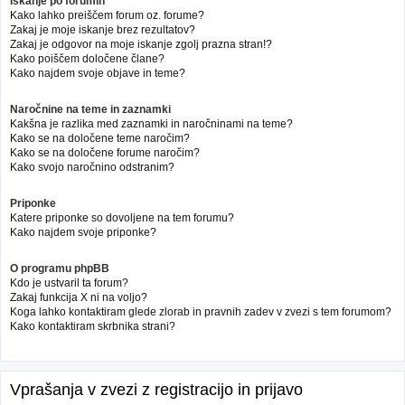
Iskanje po forumih
Kako lahko preiščem forum oz. forume?
Zakaj je moje iskanje brez rezultatov?
Zakaj je odgovor na moje iskanje zgolj prazna stran!?
Kako poiščem določene člane?
Kako najdem svoje objave in teme?
Naročnine na teme in zaznamki
Kakšna je razlika med zaznamki in naročninami na teme?
Kako se na določene teme naročim?
Kako se na določene forume naročim?
Kako svojo naročnino odstranim?
Priponke
Katere priponke so dovoljene na tem forumu?
Kako najdem svoje priponke?
O programu phpBB
Kdo je ustvaril ta forum?
Zakaj funkcija X ni na voljo?
Koga lahko kontaktiram glede zlorab in pravnih zadev v zvezi s tem forumom?
Kako kontaktiram skrbnika strani?
Vprašanja v zvezi z registracijo in prijavo