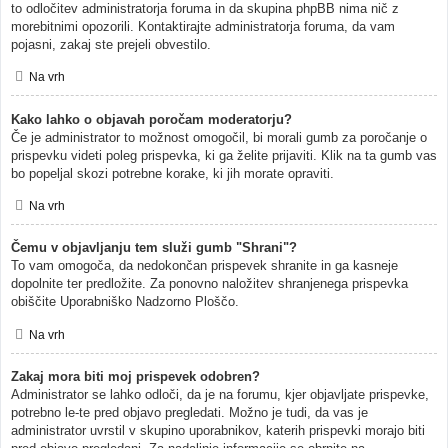
to odločitev administratorja foruma in da skupina phpBB nima nič z
morebitnimi opozorili. Kontaktirajte administratorja foruma, da vam
pojasni, zakaj ste prejeli obvestilo.
Na vrh
Kako lahko o objavah poročam moderatorju?
Če je administrator to možnost omogočil, bi morali gumb za poročanje o
prispevku videti poleg prispevka, ki ga želite prijaviti. Klik na ta gumb vas
bo popeljal skozi potrebne korake, ki jih morate opraviti.
Na vrh
Čemu v objavljanju tem služi gumb "Shrani"?
To vam omogoča, da nedokončan prispevek shranite in ga kasneje
dopolnite ter predložite. Za ponovno naložitev shranjenega prispevka
obiščite Uporabniško Nadzorno Ploščo.
Na vrh
Zakaj mora biti moj prispevek odobren?
Administrator se lahko odloči, da je na forumu, kjer objavljate prispevke,
potrebno le-te pred objavo pregledati. Možno je tudi, da vas je
administrator uvrstil v skupino uporabnikov, katerih prispevki morajo biti