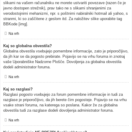
slikami na vašem računalniku ne morete ustvariti povezave (razen če je
javno dostopen strežnik), prav tako ne s slikami shranjenimi za
verodostojnimi mehanizmi, npr. s poštnimi nabiralniki hotmail ali yahoo, s
stranmi, ki so zaščitene z geslom itd. Za naložitev slike uporabite tag
BBKode [img].
Na vrh
Kaj so globalna obvestila?
Globalna obvestila vsebujejo pomembne informacije, zato je priporočljivo,
da jih kar se da pogosto prebirate. Pojavijo se na vrhu foruma in znotraj
vaše Uporabniške Nadzorne Plošče. Dovoljenja za globalna obvestila
dodeli administrator foruma.
Na vrh
Kaj so razglasi?
Razglasi pogosto vsebujejo za forum pomembne informacije in tudi za
razglase je priporočljivo, da jih berete čim pogosteje. Pojavijo se na vrhu
vsake strani foruma, na katerega so poslana. Kakor že za globalna
obvestila tudi za razglase dodeli dovoljenja administrator foruma.
Na vrh