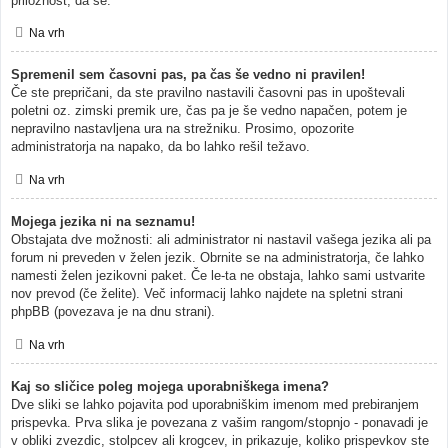
priložnost, da se.
Na vrh
Spremenil sem časovni pas, pa čas še vedno ni pravilen!
Če ste prepričani, da ste pravilno nastavili časovni pas in upoštevali
poletni oz. zimski premik ure, čas pa je še vedno napačen, potem je
nepravilno nastavljena ura na strežniku. Prosimo, opozorite
administratorja na napako, da bo lahko rešil težavo.
Na vrh
Mojega jezika ni na seznamu!
Obstajata dve možnosti: ali administrator ni nastavil vašega jezika ali pa
forum ni preveden v želen jezik. Obrnite se na administratorja, če lahko
namesti želen jezikovni paket. Če le-ta ne obstaja, lahko sami ustvarite
nov prevod (če želite). Več informacij lahko najdete na spletni strani
phpBB (povezava je na dnu strani).
Na vrh
Kaj so sličice poleg mojega uporabniškega imena?
Dve sliki se lahko pojavita pod uporabniškim imenom med prebiranjem
prispevka. Prva slika je povezana z vašim rangom/stopnjo - ponavadi je
v obliki zvezdic, stolpcev ali krogcev, in prikazuje, koliko prispevkov ste