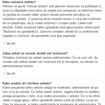
Kako ustvarim anketo?
Kliknite na gumb "Ustvari anketo" pod glavnim obrazcem za pošiljanje in
sicer ko objavljate novo temo ali urejate prvi prispevek na določeno temo;
če gumba ne morete videti, potem nimate primernih dovoljenj za
ustvaritev ankete. V ustrezna okna vstavite naslov in vsaj dve možnosti
ter se prepričajte, da je vsaka možnost v svojem polju. Lahko tudi
določite, koliko možnosti lahko uporabnik med glasovanjem izbere (pod
"Možnosti na uporabnika"), časovno omejitev ankete (0 za nedoločeno
trajanje) in možnost, da uporabniki svoj glas popravijo.
Na vrh
Zakaj anketi ne morem dodati več možnosti?
Omejitev možnosti pri anketi nastavi administrator. Če se vam zdi, da
morate vaši anketi dodati več možnosti kot je dovoljeno, se obrnite na
administratorja foruma.
Na vrh
Kako uredim ali izbrišem anketo?
Kakor prispevke lahko ankete urejajo le moderator, administrator ali pa
tisti, ki jo je ustvaril. Če želite urediti anketo, najprej kliknite na ureditev
prvega prispevka v temi; to je vedno povezano z anketo. Če ni še nihče
oddal svojega glasu, lahko uporabnik anketo uredi ali izbriše, če pa so
člani že glasovali, jo lahko uredi/izbriše le moderator ali administrator. To