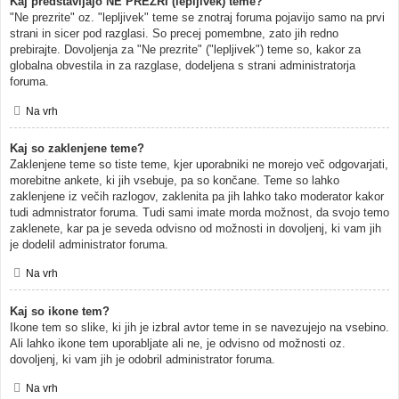
Kaj predstavljajo NE PREZRI (lepljivek) teme?
"Ne prezrite" oz. "lepljivek" teme se znotraj foruma pojavijo samo na prvi
strani in sicer pod razglasi. So precej pomembne, zato jih redno
prebirajte. Dovoljenja za "Ne prezrite" ("lepljivek") teme so, kakor za
globalna obvestila in za razglase, dodeljena s strani administratorja
foruma.
Na vrh
Kaj so zaklenjene teme?
Zaklenjene teme so tiste teme, kjer uporabniki ne morejo več odgovarjati,
morebitne ankete, ki jih vsebuje, pa so končane. Teme so lahko
zaklenjene iz večih razlogov, zaklenita pa jih lahko tako moderator kakor
tudi admnistrator foruma. Tudi sami imate morda možnost, da svojo temo
zaklenete, kar pa je seveda odvisno od možnosti in dovoljenj, ki vam jih
je dodelil administrator foruma.
Na vrh
Kaj so ikone tem?
Ikone tem so slike, ki jih je izbral avtor teme in se navezujejo na vsebino.
Ali lahko ikone tem uporabljate ali ne, je odvisno od možnosti oz.
dovoljenj, ki vam jih je odobril administrator foruma.
Na vrh