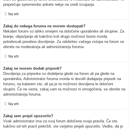
preprečuje spremembo ankete nekje na sredi izvajanja.
Na vrh
Zakaj do nekega foruma ne morem dostopati?
Nekateri forumi so lahko omejeni na določene uporabnike ali skupine. Za
branje, objavljanje ali kakršno koli drugo možnost boste morda
potrebovali posebno dovoljenje. Za odobritev vašega vstopa na forum se
obrnite na moderatorja ali administratorja foruma.
Na vrh
Zakaj ne morem dodati priponk?
Dovoljenja za priponke so dodeljena glede na forum ali pa glede na
uporabnika. Administrator foruma morda ni dovolil dodajanje priponk na
forumu, na katerem ste, ali pa je ta možnost dovoljena le določeni
skupini. Če ne veste, zakaj vam ta možnost ni omogočena, se obrnite na
administratorja foruma.
Na vrh
Zakaj sem prejel opozorilo?
Vsak administrator ima za svoj forum določena svoja pravila. Če ste
kakšno od teh pravil prekršili, ste verjetno prejeli opozorilo. Vedite, da je