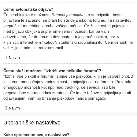
Čemu avtomatska odjava?
Če ne obkljukate možnosti
Samodejna prijava
ko se prijavite, boste
prijavljeni le začasno, se pravi ko ste dejansko na forumu. Ta nastavitev
preprečuje morebitno zlorabo vašega računa. Če želite ostati prijavljeni,
med prijavo obkljukajte prej omenjeno možnost, kar pa vam
odsvetujemo, če do foruma dostopate s tujega računalnika, npr. v
knjižnici, internetnem "kafiču", študentski računalnici itd. Če možnosti ne
vidite, jo je administrator odstranil.
Na vrh
Čemu služi možnost "Izbriši vse piškotke foruma"?
"Izbriši vse piškotke foruma" izbriše vse piškotke, ki jih je ustvaril phpBB
in ki vam omogočajo verodostojnost in prijavljenost na forumu. Prav tako
omogočajo možnosti kot npr. read tracking, če seveda niso bile
prepovedane s strani administratorja. Če imate težave s prijavljanjem ali
odjavljanjem, vam bo brisanje piškotkov morda pomagalo.
Na vrh
Uporabniške nastavitve
Kako spremenim svoje nastavitve?