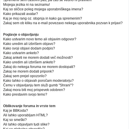
Mojega jezika ni na seznamu!
Kaj so sličice poleg mojega uporabniškega imena?
Kako prikazati avatar?
Kaj je moj rang oz. stopnja in kako ga spremenim?
Zakaj sem ob kliku na e-mail povezavo nekega uporabnika pozvan k prijavi?
Poglavje o objavljanju
Kako ustvarim novo temo ali objavim odgovor?
Kako uredim ali izbrišem objavo?
Kako svoji objavi dodam podpis?
Kako ustvarim anketo?
Zakaj anketi ne morem dodati več možnosti?
Kako uredim ali izbrišem anketo?
Zakaj do nekega foruma ne morem dostopati?
Zakaj ne morem dodati priponk?
Zakaj sem prejel opozorilo?
Kako lahko o objavah poročam moderatorju?
Čemu v objavljanju tem služi gumb "Shrani"?
Zakaj mora biti moj prispevek odobren?
Kako prestavim svojo temo?
Oblikovanje foruma in vrste tem
Kaj je BBKoda?
Ali lahko uporabljam HTML?
Kaj so smeški?
Ali lahko objavljam tudi slike?