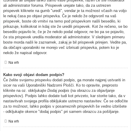
Izbrišete ali urejate lahko samo vaše prispevke, razen če ste moderator
ali administrator foruma. Prispevek urejate tako, da za ustrezen
prispevek kliknete na gumb "uredi", vendar je ta možnost včasih na voljo
le nekaj časa po objavi prispevka. Če je nekdo že odgovoril na vaš
prispevek, boste ob vrnitvi na temo pod prispevkom našli besedilo, ki
prikazuje, kolikokrat in kdaj ste že uredili prispevek. Kot že rečeno, se bo
besedilo pojavilo le, če je že nekdo podal odgovor, ne bo pa se pojavilo,
če sta prispevek uredila moderator ali administrator. V slednjem primeru
boste morda našli le zaznamek, zakaj je bil prispevek prirejen. Vedite pa,
da običajni uporabniki ne morejo več izbrisati prispevka, potem ko je
nekdo že napisal odgovor.
Na vrh
Kako svoji objavi dodam podpis?
Če želite svojemu prispevku dodati podpis, ga morate najprej ustvariti in
sicer na vaši Uporabniški Nadzorni Plošči. Ko to opravite, preprosto
kliknite na oz. obkljukajte
Dodaj podpis
(na obrazcu za objavljanje
prispevkov). Podpis lahko dodate tudi kot privzeto, kar storite tako, da v
nastavitvah svojega profila obkljukate ustrezno nastavitev. Če se odločite
za to možnost, lahko podpis v posameznih prispevkih še vedno izbrišete
- odkljukajte okence "dodaj podpis" pri samem obrazcu za pošiljanje.
Na vrh