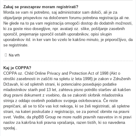
Zakaj se pravzaprav moram registrirati?
Morda se vam ni potrebno, saj administrator sam določi, ali je za
objavljanje prispevkov na določenem forumu potrebna registracija ali ne.
Ne glede na to pa vam registracija omogoči dostop do dodatnih možnosti,
ki za goste niso dosegljive, npr. avatarji oz. slike, pošiljanje zasebnih
sporočil, prejemanje sporočil ostalih uporabnikov, opisi skupin
uporabnikov itd. in ker vam bo vzelo le kakšno minuto, je priporočljivo, da
se registrirate.
Na vrh
Kaj je COPPA?
COPPA oz. Child Online Privacy and Protection Act of 1998 (Akt o
otroški zasebnosti in zaščiti na spletu iz leta 1998) je zakon v Združenih
Državah, ki od spletnih strani, ki potencialno posedujejo podatke
mladostnikov starih pod 13 let, zahteva pisno potrdilo staršev ali kakšen
drug pravni dokument z vsebino, da se zakoniti skrbnik mladostnika
strinja z oddajo osebnih podatkov svojega oskrbovanca. Če niste
prepričani, ali se to tiče vas kot nekoga, ki se želi registrirati, ali spletne
strani, na kateri poskušate z registracijo, se za pomoč obrnite na pravni
svet. Vedite, da phpBB Group ne more nuditi pravnih nasvetov in ni pravi
naslov za kakršna koli pravna vprašanja, razen tistih, ki so navedena
spodaj..