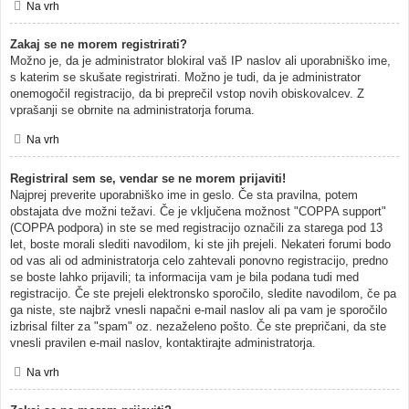
Na vrh
Zakaj se ne morem registrirati?
Možno je, da je administrator blokiral vaš IP naslov ali uporabniško ime,
s katerim se skušate registrirati. Možno je tudi, da je administrator
onemogočil registracijo, da bi preprečil vstop novih obiskovalcev. Z
vprašanji se obrnite na administratorja foruma.
Na vrh
Registriral sem se, vendar se ne morem prijaviti!
Najprej preverite uporabniško ime in geslo. Če sta pravilna, potem
obstajata dve možni težavi. Če je vključena možnost "COPPA support"
(COPPA podpora) in ste se med registracijo označili za starega pod 13
let, boste morali slediti navodilom, ki ste jih prejeli. Nekateri forumi bodo
od vas ali od administratorja celo zahtevali ponovno registracijo, predno
se boste lahko prijavili; ta informacija vam je bila podana tudi med
registracijo. Če ste prejeli elektronsko sporočilo, sledite navodilom, če pa
ga niste, ste najbrž vnesli napačni e-mail naslov ali pa vam je sporočilo
izbrisal filter za "spam" oz. nezaželeno pošto. Če ste prepričani, da ste
vnesli pravilen e-mail naslov, kontaktirajte administratorja.
Na vrh