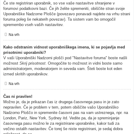
Če ste registriran uporabnik, so vse vaše nastavitve shranjene v
forumovi podatkovni bazi. Če jih želite spremeniti, obiščite stran svoje
Uporabniške Nadzorne Plošče (povezavo ponavadi najdete na vrhu strani
foruma poleg še nekaterih povezav). Ta sistem vam bo omogočil
spremembo vseh vaših nastavitev.
Na vrh
Kako odstranim vidnost uporabniškega imena, ki se pojavlja med
prisotnimi uporabniki?
V vaši Uporabniški Nadzorni plošči pod "Nastavitve foruma" boste našli
možnost
Skrij prisotnost
. Omogočite to možnost in vidni boste samo
administratorjem, moderatorjem in seveda vam. Šteti boste kot eden
izmed skritih uporabnikov.
Na vrh
Čas ni pravilen!
Možno je, da je prikazan čas iz drugega časovnega pasu in je zato
nepravilen. Če je problem v tem, potem obiščite vašo Uporabniško
Nadzorno Ploščo in spremenite časovni pas na vam ustreznega, npr. na
London, Pariz, New York, Sydney itd. Vedite pa, da je spreminjanje
časovnega pasu možno le za registrirane uporabnike, kakor tudi za
večino ostalih nastavitev. Če torej še niste registrirani, je sedaj dobra