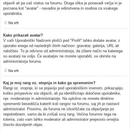
objavili ali pa vaš status na forumu. Druga slika je ponavadi večja in je
poznana kot "avatar" - navadno je edinstvena in osebna za vsakega
uporabnika.
Na vrh
Kako prikazati avatar?
V vaši Uporabniški Nadzorni plošči pod "Profil" lahko dodate avatar, z
uporabo enega od naslednjih štirih načinov: gravatar, galerija, URL ali
naložitev. To je odvisno od administratorja, da izbere način na katerega
so avatarji na voljo. Če avatarjev ne morete uporabiti, se obrnite na
administratorja foruma.
Na vrh
Kaj je moj rang oz. stopnja in kako ga spremenim?
Rangi oz. stopnje, ki se pojavijo pod uporabniškim imenom, prikazujejo,
koliko prispevkov ste objavili, ali pa identificirajo določene uporabnike,
npr. moderatorje in administratorje. Na splošno ne morete direktno
spremeniti besedišča katerih koli rangov na forumu, saj jih je nastavil
administrator. Prosimo, da foruma ne izkoriščate za objavljanje po
nepotrebnem, samo da bi zvišali svoj rang. Večina forumov tega ne
tolerira, zato vam lahko moderator ali administrator preprosto omejita
število dovoljenih objav.