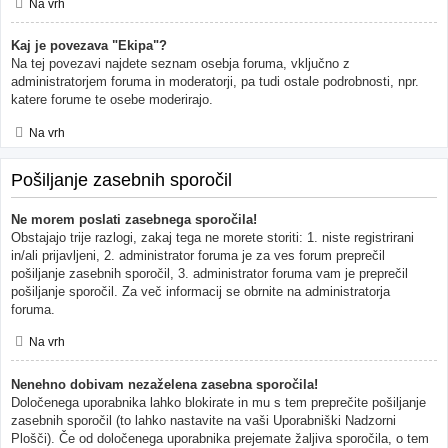
Na vrh
Kaj je povezava "Ekipa"?
Na tej povezavi najdete seznam osebja foruma, vključno z
administratorjem foruma in moderatorji, pa tudi ostale podrobnosti, npr.
katere forume te osebe moderirajo.
Na vrh
Pošiljanje zasebnih sporočil
Ne morem poslati zasebnega sporočila!
Obstajajo trije razlogi, zakaj tega ne morete storiti: 1. niste registrirani
in/ali prijavljeni, 2. administrator foruma je za ves forum preprečil
pošiljanje zasebnih sporočil, 3. administrator foruma vam je preprečil
pošiljanje sporočil. Za več informacij se obrnite na administratorja
foruma.
Na vrh
Nenehno dobivam nezaželena zasebna sporočila!
Določenega uporabnika lahko blokirate in mu s tem preprečite pošiljanje
zasebnih sporočil (to lahko nastavite na vaši Uporabniški Nadzorni
Plošči). Če od določenega uporabnika prejemate žaljiva sporočila, o tem