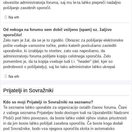
obvestite administratorja foruma, saj mu le-ta lahko prepreči nadaljno
pošiljanje zasebnih sporočil.
Na vrh
Od nekoga na forumu sem dobil vsiljeno (spam) oz. žaljivo
sporočilo!
Zelo nam je žal, da se je to zgodilo. Obrazec za pošiljanje elektronske
pošte vsebuje varnostne točke, preko katerih poskušamo zaslediti
uporabnike, ki izrabljajo to storitev, zato vas naprošamo, da
administratorju foruma pošljete kopijo celotnega sporočila. Zelo
pomembno je, da ta kopija vsebuje tudi t.i. "header" (del, kjer so
podrobnosti o pošiljatelju), saj bo tako administrator lahko ukrepal.
Na vrh
Prijatelji in Sovražniki
Kdo so moji Prijatelji in Sovražniki na seznamu?
Te sezname lahko uporabite za organizacijo ostalih članov foruma. Člani
z vašega seznama Prijateljev bodo dostopni tudi na Uporabniški Nadzorni
Plošči pod hitro povezavo, da boste lahko videli njihov status prisotnosti
in da jim boste lahko pošiljali zasebna sporočila. Če boste koga dodali
pod Sovražnike, bodo vsa njegova sporočila skrita in avtomatsko