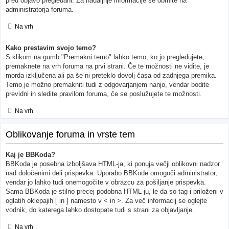
pred objavo pregledani. Za nadaljnje informacije se obrnite na
administratorja foruma.
Na vrh
Kako prestavim svojo temo?
S klikom na gumb "Premakni temo" lahko temo, ko jo pregledujete,
premaknete na vrh foruma na prvi strani. Če te možnosti ne vidite, je
morda izključena ali pa še ni preteklo dovolj časa od zadnjega premika.
Temo je možno premakniti tudi z odgovarjanjem nanjo, vendar bodite
previdni in sledite pravilom foruma, če se poslužujete te možnosti.
Na vrh
Oblikovanje foruma in vrste tem
Kaj je BBKoda?
BBKoda je posebna izboljšava HTML-ja, ki ponuja večji oblikovni nadzor
nad določenimi deli prispevka. Uporabo BBKode omogoči administrator,
vendar jo lahko tudi onemogočite v obrazcu za pošiljanje prispevka.
Sama BBKoda je stilno precej podobna HTML-ju, le da so tag-i priloženi v
oglatih oklepajih [ in ] namesto v < in >. Za več informacij se oglejte
vodnik, do katerega lahko dostopate tudi s strani za objavljanje.
Na vrh