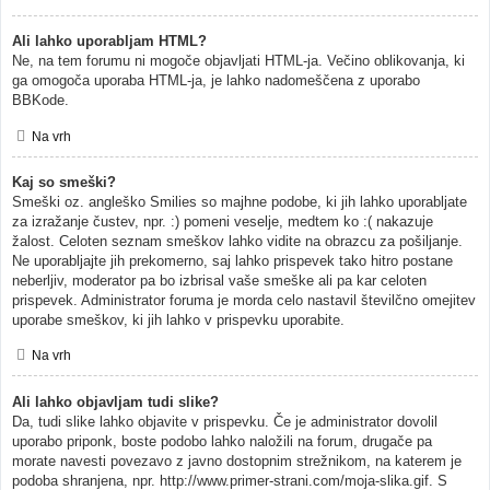
Ali lahko uporabljam HTML?
Ne, na tem forumu ni mogoče objavljati HTML-ja. Večino oblikovanja, ki
ga omogoča uporaba HTML-ja, je lahko nadomeščena z uporabo
BBKode.
Na vrh
Kaj so smeški?
Smeški oz. angleško Smilies so majhne podobe, ki jih lahko uporabljate
za izražanje čustev, npr. :) pomeni veselje, medtem ko :( nakazuje
žalost. Celoten seznam smeškov lahko vidite na obrazcu za pošiljanje.
Ne uporabljajte jih prekomerno, saj lahko prispevek tako hitro postane
neberljiv, moderator pa bo izbrisal vaše smeške ali pa kar celoten
prispevek. Administrator foruma je morda celo nastavil številčno omejitev
uporabe smeškov, ki jih lahko v prispevku uporabite.
Na vrh
Ali lahko objavljam tudi slike?
Da, tudi slike lahko objavite v prispevku. Če je administrator dovolil
uporabo priponk, boste podobo lahko naložili na forum, drugače pa
morate navesti povezavo z javno dostopnim strežnikom, na katerem je
podoba shranjena, npr. http://www.primer-strani.com/moja-slika.gif. S