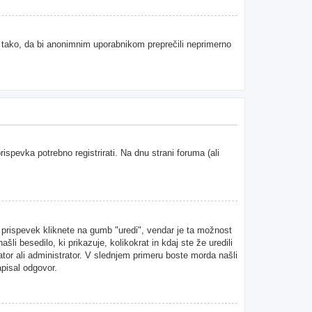
e tako, da bi anonimnim uporabnikom preprečili neprimerno
spevka potrebno registrirati. Na dnu strani foruma (ali
n prispevek kliknete na gumb "uredi", vendar je ta možnost
i besedilo, ki prikazuje, kolikokrat in kdaj ste že uredili
ator ali administrator. V slednjem primeru boste morda našli
apisal odgovor.