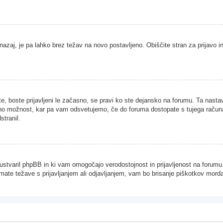
nazaj, je pa lahko brez težav na novo postavljeno. Obiščite stran za prijavo in
te, boste prijavljeni le začasno, se pravi ko ste dejansko na forumu. Ta nast
njeno možnost, kar pa vam odsvetujemo, če do foruma dostopate s tujega računal
stranil.
je ustvaril phpBB in ki vam omogočajo verodostojnost in prijavljenost na forum
imate težave s prijavljanjem ali odjavljanjem, vam bo brisanje piškotkov mor