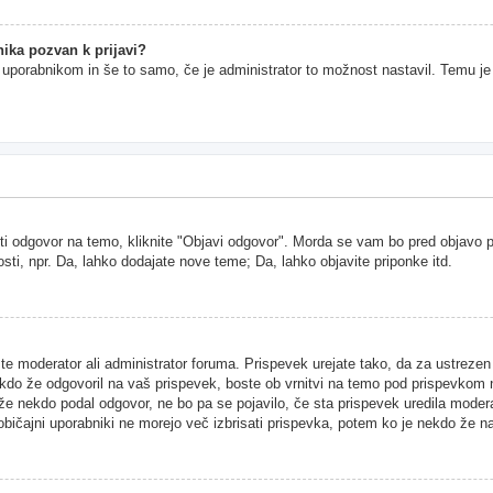
ika pozvan k prijavi?
im uporabnikom in še to samo, če je administrator to možnost nastavil. Temu j
ti odgovor na temo, kliknite "Objavi odgovor". Morda se vam bo pred objavo pri
sti, npr. Da, lahko dodajate nove teme; Da, lahko objavite priponke itd.
ste moderator ali administrator foruma. Prispevek urejate tako, da za ustreze
kdo že odgovoril na vaš prispevek, boste ob vrnitvi na temo pod prispevkom našl
 že nekdo podal odgovor, ne bo pa se pojavilo, če sta prispevek uredila moder
 običajni uporabniki ne morejo več izbrisati prispevka, potem ko je nekdo že n