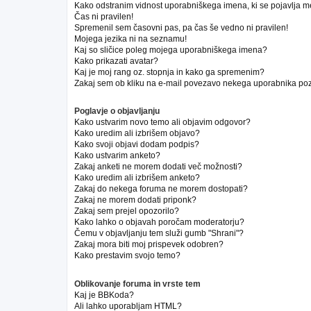
Kako odstranim vidnost uporabniškega imena, ki se pojavlja m
Čas ni pravilen!
Spremenil sem časovni pas, pa čas še vedno ni pravilen!
Mojega jezika ni na seznamu!
Kaj so sličice poleg mojega uporabniškega imena?
Kako prikazati avatar?
Kaj je moj rang oz. stopnja in kako ga spremenim?
Zakaj sem ob kliku na e-mail povezavo nekega uporabnika poz
Poglavje o objavljanju
Kako ustvarim novo temo ali objavim odgovor?
Kako uredim ali izbrišem objavo?
Kako svoji objavi dodam podpis?
Kako ustvarim anketo?
Zakaj anketi ne morem dodati več možnosti?
Kako uredim ali izbrišem anketo?
Zakaj do nekega foruma ne morem dostopati?
Zakaj ne morem dodati priponk?
Zakaj sem prejel opozorilo?
Kako lahko o objavah poročam moderatorju?
Čemu v objavljanju tem služi gumb "Shrani"?
Zakaj mora biti moj prispevek odobren?
Kako prestavim svojo temo?
Oblikovanje foruma in vrste tem
Kaj je BBKoda?
Ali lahko uporabljam HTML?