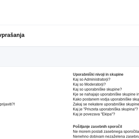
vprašanja
Uporabniški nivoji in skupine
Kaj so Administratorji?
Kaj so Moderatorji?
Kaj so uporabniške skupine?
Kje se nahajajo uporabniške skupine in 
Kako postanem vodja uporabniške sku
ijaviti?!
Zakaj se nekatere uporabniške skupine 
Kaj je "Privzeta uporabniška skupina"?
Kaj je povezava "Ekipa"?
Pošiljanje zasebnih sporočil
Ne morem poslati zasebnega sporočila
Nenehno dobivam nezaželena zasebna