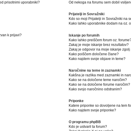
ed prisotnimi uporabniki?
Od nekoga na forumu sem dobil vsiljeno
Prijatelji in Sovražniki
Kdo so moji Prijatelji in Sovražniki na
Kako lahko uporabnike dodam na oz. od
van k prijavi?
Iskanje po forumih
Kako lahko preiščem forum oz. forume
Zakaj je moje iskanje brez rezultatov?
Zakaj je odgovor na moje iskanje zgolj
Kako poiščem določene člane?
Kako najdem svoje objave in teme?
Naročnine na teme in zaznamki
Kakšna je razlika med zaznamki in na
Kako se na določene teme naročim?
Kako se na določene forume naročim?
Kako svojo naročnino odstranim?
Priponke
Katere priponke so dovoljene na tem 
Kako najdem svoje priponke?
O programu phpBB
Kdo je ustvaril ta forum?