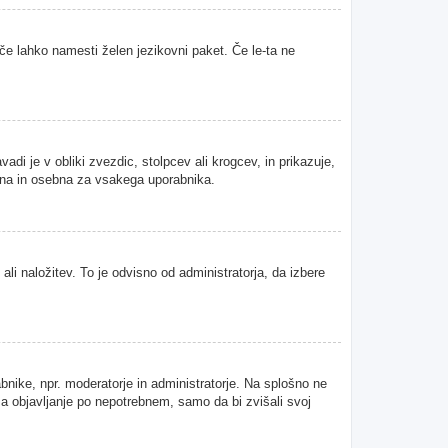
 če lahko namesti želen jezikovni paket. Če le-ta ne
i je v obliki zvezdic, stolpcev ali krogcev, in prikazuje,
tvena in osebna za vsakega uporabnika.
ali naložitev. To je odvisno od administratorja, da izbere
abnike, npr. moderatorje in administratorje. Na splošno ne
 za objavljanje po nepotrebnem, samo da bi zvišali svoj