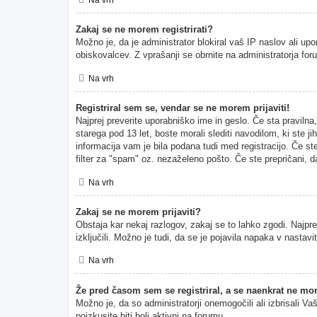
Zakaj se ne morem registrirati?
Možno je, da je administrator blokiral vaš IP naslov ali upo
obiskovalcev. Z vprašanji se obrnite na administratorja for
Na vrh
Registriral sem se, vendar se ne morem prijaviti!
Najprej preverite uporabniško ime in geslo. Če sta pravil
starega pod 13 let, boste morali slediti navodilom, ki ste ji
informacija vam je bila podana tudi med registracijo. Če ste
filter za "spam" oz. nezaželeno pošto. Če ste prepričani, da
Na vrh
Zakaj se ne morem prijaviti?
Obstaja kar nekaj razlogov, zakaj se to lahko zgodi. Najprej
izključili. Možno je tudi, da se je pojavila napaka v nasta
Na vrh
Že pred časom sem se registriral, a se naenkrat ne mor
Možno je, da so administratorji onemogočili ali izbrisali Va
poizkusite biti bolj aktivni na forumu.