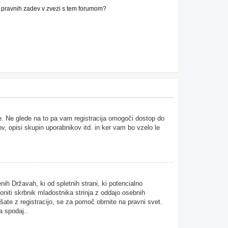
n pravnih zadev v zvezi s tem forumom?
ne. Ne glede na to pa vam registracija omogoči dostop do
ov, opisi skupin uporabnikov itd. in ker vam bo vzelo le
ih Državah, ki od spletnih strani, ki potencialno
niti skrbnik mladostnika strinja z oddajo osebnih
kušate z registracijo, se za pomoč obrnite na pravni svet.
a spodaj..