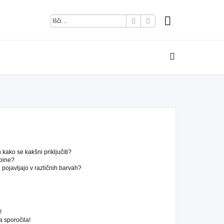
Iskanje
Napredno iskanje
kako se kakšni priključiti?
pine?
pojavljajo v različnih barvah?
!
 sporočila!