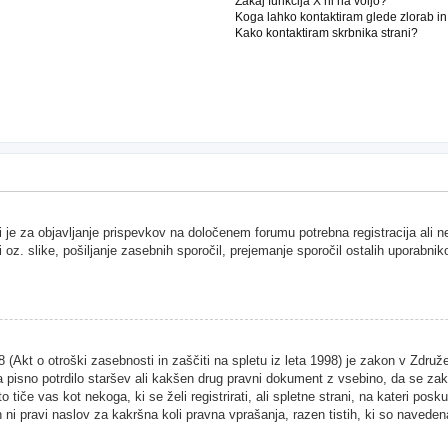
Zakaj funkcija X ni na voljo?
Koga lahko kontaktiram glede zlorab i
Kako kontaktiram skrbnika strani?
i je za objavljanje prispevkov na določenem forumu potrebna registracija ali 
i oz. slike, pošiljanje zasebnih sporočil, prejemanje sporočil ostalih uporabnik
Akt o otroški zasebnosti in zaščiti na spletu iz leta 1998) je zakon v Združen
 pisno potrdilo staršev ali kakšen drug pravni dokument z vsebino, da se zako
 tiče vas kot nekoga, ki se želi registrirati, ali spletne strani, na kateri pos
ni pravi naslov za kakršna koli pravna vprašanja, razen tistih, ki so naveden