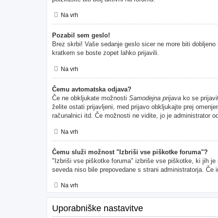
Na vrh
Pozabil sem geslo!
Brez skrbi! Vaše sedanje geslo sicer ne more biti dobljeno 
kratkem se boste zopet lahko prijavili.
Na vrh
Čemu avtomatska odjava?
Če ne obkljukate možnosti
Samodejna prijava
ko se prijavi
želite ostati prijavljeni, med prijavo obkljukajte prej ome
računalnici itd. Če možnosti ne vidite, jo je administrator od
Na vrh
Čemu služi možnost "Izbriši vse piškotke foruma"?
"Izbriši vse piškotke foruma" izbriše vse piškotke, ki jih 
seveda niso bile prepovedane s strani administratorja. Če 
Na vrh
Uporabniške nastavitve