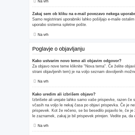
Na vrh
Zakaj sem ob kliku na e-mail povezavo nekega uporabn
Samo registrirani uporabniki lahko pošiljajo e-maile ostal
uporabo sistema spletne pošte.
Na vrh
Poglavje o objavljanju
Kako ustvarim novo temo ali objavim odgovor?
Za objavo nove teme kliknite "Nova tema". Če želite objavi
strani objavljenih tem) je na voljo seznam dovoljenih možno
Na vrh
Kako uredim ali izbrišem objavo?
Izbrišete ali urejate lahko samo vaše prispevke, razen če 
včasih na voljo le nekaj časa po objavi prispevka. Če je ne
prispevek. Kot že rečeno, se bo besedilo pojavilo le, če je
le zaznamek, zakaj je bil prispevek prirejen. Vedite pa, da
Na vrh