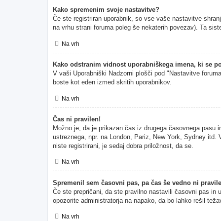
Kako spremenim svoje nastavitve?
Če ste registriran uporabnik, so vse vaše nastavitve shran
na vrhu strani foruma poleg še nekaterih povezav). Ta s
Na vrh
Kako odstranim vidnost uporabniškega imena, ki se po
V vaši Uporabniški Nadzorni plošči pod "Nastavitve forum
boste kot eden izmed skritih uporabnikov.
Na vrh
Čas ni pravilen!
Možno je, da je prikazan čas iz drugega časovnega pasu i
ustreznega, npr. na London, Pariz, New York, Sydney itd. V
niste registrirani, je sedaj dobra priložnost, da se.
Na vrh
Spremenil sem časovni pas, pa čas še vedno ni pravil
Če ste prepričani, da ste pravilno nastavili časovni pas in
opozorite administratorja na napako, da bo lahko rešil teža
Na vrh