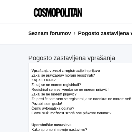
Seznam forumov
Pogosto zastavljena 
Pogosto zastavljena vprašanja
Vprašanja v zvezi z registracijo in prijavo
Zakaj se pravzaprav moram registrirati?
Kaj je COPPA?
Zakaj se ne morem registrirati?
Registriral sem se, vendar se ne morem prijaviti!
Zakaj se ne morem prijaviti?
Že pred časom sem se registriral, a se naenkrat ne morem več pr
Pozabil sem geslo!
Čemu avtomatska odjava?
Čemu služi možnost "Izbriši vse piškotke foruma"?
Uporabniške nastavitve
Kako spremenim svoje nastavitve?