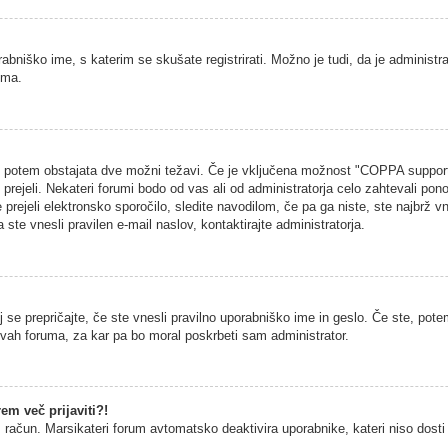
rabniško ime, s katerim se skušate registrirati. Možno je tudi, da je administra
uma.
na, potem obstajata dve možni težavi. Če je vključena možnost "COPPA support
h prejeli. Nekateri forumi bodo od vas ali od administratorja celo zahtevali pono
 prejeli elektronsko sporočilo, sledite navodilom, če pa ga niste, ste najbrž vn
 ste vnesli pravilen e-mail naslov, kontaktirajte administratorja.
 se prepričajte, če ste vnesli pravilno uporabniško ime in geslo. Če ste, potem
vitvah foruma, za kar pa bo moral poskrbeti sam administrator.
em več prijaviti?!
š račun. Marsikateri forum avtomatsko deaktivira uporabnike, kateri niso dosti č