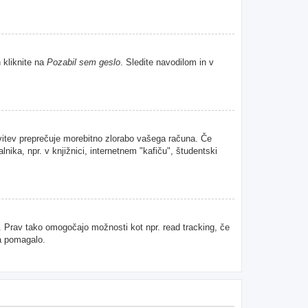
 kliknite na
Pozabil sem geslo
. Sledite navodilom in v
avitev preprečuje morebitno zlorabo vašega računa. Če
nika, npr. v knjižnici, internetnem "kafiču", študentski
u. Prav tako omogočajo možnosti kot npr. read tracking, če
da pomagalo.