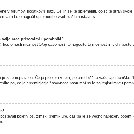
jene v forumovi podatkovni bazi. Če jih želite spremeniti, obiščite stran sv
istem vam bo omogočil spremembo vseh vaših nastavitev.
javlja med prisotnimi uporabniki?
a" boste našli možnost
Skrij prisotnost
. Omogočite to možnost in vidni boste 
n je zato nepravilen. Če je problem v tem, potem obiščite vašo Uporabniško
edite pa, da je spreminjanje časovnega pasu možno le za registrirane uporabni
en!
 upoštevali poletni oz. zimski premik ure, čas pa je še vedno napačen, potem 
vo.