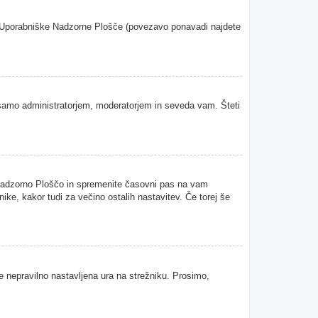
oje Uporabniške Nadzorne Plošče (povezavo ponavadi najdete
samo administratorjem, moderatorjem in seveda vam. Šteti
 Nadzorno Ploščo in spremenite časovni pas na vam
ke, kakor tudi za večino ostalih nastavitev. Če torej še
je nepravilno nastavljena ura na strežniku. Prosimo,