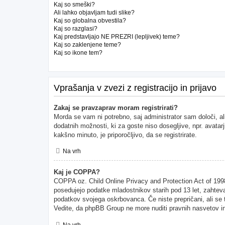
Kaj so smeški?
Ali lahko objavljam tudi slike?
Kaj so globalna obvestila?
Kaj so razglasi?
Kaj predstavljajo NE PREZRI (lepljivek) teme?
Kaj so zaklenjene teme?
Kaj so ikone tem?
Vprašanja v zvezi z registracijo in prijavo
Zakaj se pravzaprav moram registrirati?
Morda se vam ni potrebno, saj administrator sam določi, al
dodatnih možnosti, ki za goste niso dosegljive, npr. avatarj
kakšno minuto, je priporočljivo, da se registrirate.
Na vrh
Kaj je COPPA?
COPPA oz. Child Online Privacy and Protection Act of 1998 (
posedujejo podatke mladostnikov starih pod 13 let, zahteva
podatkov svojega oskrbovanca. Če niste prepričani, ali se to
Vedite, da phpBB Group ne more nuditi pravnih nasvetov in 
Na vrh