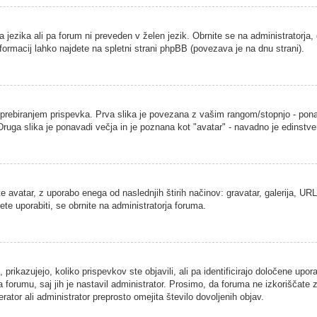
a jezika ali pa forum ni preveden v želen jezik. Obrnite se na administratorja,
nformacij lahko najdete na spletni strani phpBB (povezava je na dnu strani).
ebiranjem prispevka. Prva slika je povezana z vašim rangom/stopnjo - ponavad
. Druga slika je ponavadi večja in je poznana kot "avatar" - navadno je edins
 avatar, z uporabo enega od naslednjih štirih načinov: gravatar, galerija, URL 
ete uporabiti, se obrnite na administratorja foruma.
rikazujejo, koliko prispevkov ste objavili, ali pa identificirajo določene upor
 forumu, saj jih je nastavil administrator. Prosimo, da foruma ne izkoriščate
ator ali administrator preprosto omejita število dovoljenih objav.