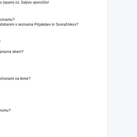
 (spam) oz. žaljivo sporočilo!
 seznamu?
stranim s seznama Prijateljev in Sovražnikov?
?
 prazna stran!?
ročninami na teme?
forumu?