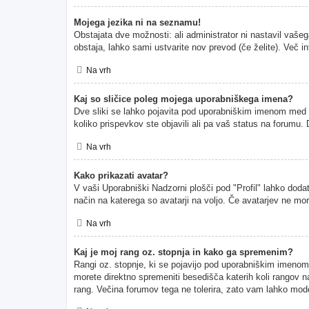
Mojega jezika ni na seznamu!
Obstajata dve možnosti: ali administrator ni nastavil vašeg
obstaja, lahko sami ustvarite nov prevod (če želite). Več i
Na vrh
Kaj so sličice poleg mojega uporabniškega imena?
Dve sliki se lahko pojavita pod uporabniškim imenom med pr
koliko prispevkov ste objavili ali pa vaš status na forumu
Na vrh
Kako prikazati avatar?
V vaši Uporabniški Nadzorni plošči pod "Profil" lahko dodate
način na katerega so avatarji na voljo. Če avatarjev ne mor
Na vrh
Kaj je moj rang oz. stopnja in kako ga spremenim?
Rangi oz. stopnje, ki se pojavijo pod uporabniškim imenom, p
morete direktno spremeniti besedišča katerih koli rangov na
rang. Večina forumov tega ne tolerira, zato vam lahko moder