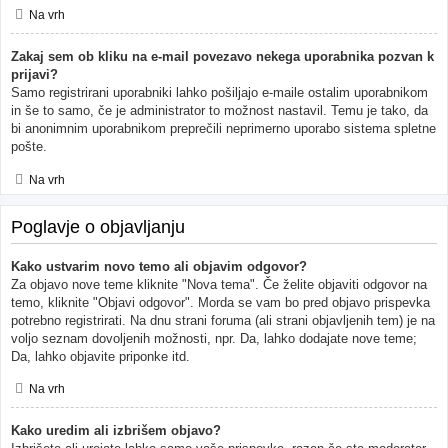
Na vrh
Zakaj sem ob kliku na e-mail povezavo nekega uporabnika pozvan k
prijavi?
Samo registrirani uporabniki lahko pošiljajo e-maile ostalim uporabnikom
in še to samo, če je administrator to možnost nastavil. Temu je tako, da
bi anonimnim uporabnikom preprečili neprimerno uporabo sistema spletne
pošte.
Na vrh
Poglavje o objavljanju
Kako ustvarim novo temo ali objavim odgovor?
Za objavo nove teme kliknite "Nova tema". Če želite objaviti odgovor na
temo, kliknite "Objavi odgovor". Morda se vam bo pred objavo prispevka
potrebno registrirati. Na dnu strani foruma (ali strani objavljenih tem) je na
voljo seznam dovoljenih možnosti, npr. Da, lahko dodajate nove teme;
Da, lahko objavite priponke itd.
Na vrh
Kako uredim ali izbrišem objavo?