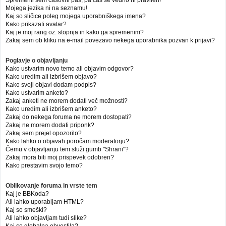
Mojega jezika ni na seznamu!
Kaj so sličice poleg mojega uporabniškega imena?
Kako prikazati avatar?
Kaj je moj rang oz. stopnja in kako ga spremenim?
Zakaj sem ob kliku na e-mail povezavo nekega uporabnika pozvan k prijavi?
Poglavje o objavljanju
Kako ustvarim novo temo ali objavim odgovor?
Kako uredim ali izbrišem objavo?
Kako svoji objavi dodam podpis?
Kako ustvarim anketo?
Zakaj anketi ne morem dodati več možnosti?
Kako uredim ali izbrišem anketo?
Zakaj do nekega foruma ne morem dostopati?
Zakaj ne morem dodati priponk?
Zakaj sem prejel opozorilo?
Kako lahko o objavah poročam moderatorju?
Čemu v objavljanju tem služi gumb "Shrani"?
Zakaj mora biti moj prispevek odobren?
Kako prestavim svojo temo?
Oblikovanje foruma in vrste tem
Kaj je BBKoda?
Ali lahko uporabljam HTML?
Kaj so smeški?
Ali lahko objavljam tudi slike?