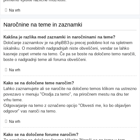
Na vrh
Naročnine na teme in zaznamki
Kakšna je razlika med zaznamki in naročninami na teme?
Določanje zaznamkov je na phpBB3-ju precej podobno kot na spletnem
iskalniku. O morebitnih nadgradnjah niste obveščeni, vendar se lahko
kasneje zopet vrnete na temo. Če pa se boste na določeno temo naročili,
boste o nadgradnji teme ali foruma obveščeni.
Na vrh
Kako se na določene teme naročim?
Lahko zaznamujete ali se naročite na določeno temos klikom na ustrezno
povezavo v menuju "Orodja za temo", na priročnem mestu na dnu ter
vrhu teme.
Odgovarjanje na temo z označeno opcijo "Obvesti me, ko bo objavljen
odgovor" vas naroči na temo.
Na vrh
Kako se na določene forume naročim?