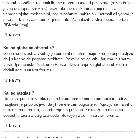
slikami na vašem računalniku ne morete ustvariti povezave (razen če je
javno dostopen strežnik), prav tako ne s slikami shranjenimi za
verodostojnimi mehanizmi, npr. s poštnimi nabiralniki hotmail ali yahoo, s
stranmi, ki so zaščitene z geslom itd. Za naložitev slike uporabite tag
BBKode [img].
Na vrh
Kaj so globalna obvestila?
Globalna obvestila vsebujejo pomembne informacije, zato je priporočljivo,
da jih kar se da pogosto prebirate. Pojavijo se na vrhu foruma in znotraj
vaše Uporabniške Nadzorne Plošče. Dovoljenja za globalna obvestila
dodeli administrator foruma.
Na vrh
Kaj so razglasi?
Razglasi pogosto vsebujejo za forum pomembne informacije in tudi za
razglase je priporočljivo, da jih berete čim pogosteje. Pojavijo se na vrhu
vsake strani foruma, na katerega so poslana. Kakor že za globalna
obvestila tudi za razglase dodeli dovoljenja administrator foruma.
Na vrh