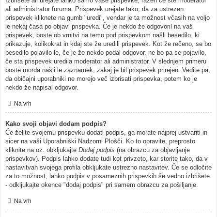
Izbrišete ali urejate lahko samo vaše prispevke, razen če ste moderator
ali administrator foruma. Prispevek urejate tako, da za ustrezen
prispevek kliknete na gumb "uredi", vendar je ta možnost včasih na voljo
le nekaj časa po objavi prispevka. Če je nekdo že odgovoril na vaš
prispevek, boste ob vrnitvi na temo pod prispevkom našli besedilo, ki
prikazuje, kolikokrat in kdaj ste že uredili prispevek. Kot že rečeno, se bo
besedilo pojavilo le, če je že nekdo podal odgovor, ne bo pa se pojavilo,
če sta prispevek uredila moderator ali administrator. V slednjem primeru
boste morda našli le zaznamek, zakaj je bil prispevek prirejen. Vedite pa,
da običajni uporabniki ne morejo več izbrisati prispevka, potem ko je
nekdo že napisal odgovor.
Na vrh
Kako svoji objavi dodam podpis?
Če želite svojemu prispevku dodati podpis, ga morate najprej ustvariti in
sicer na vaši Uporabniški Nadzorni Plošči. Ko to opravite, preprosto
kliknite na oz. obkljukajte
Dodaj podpis
(na obrazcu za objavljanje
prispevkov). Podpis lahko dodate tudi kot privzeto, kar storite tako, da v
nastavitvah svojega profila obkljukate ustrezno nastavitev. Če se odločite
za to možnost, lahko podpis v posameznih prispevkih še vedno izbrišete
- odkljukajte okence "dodaj podpis" pri samem obrazcu za pošiljanje.
Na vrh