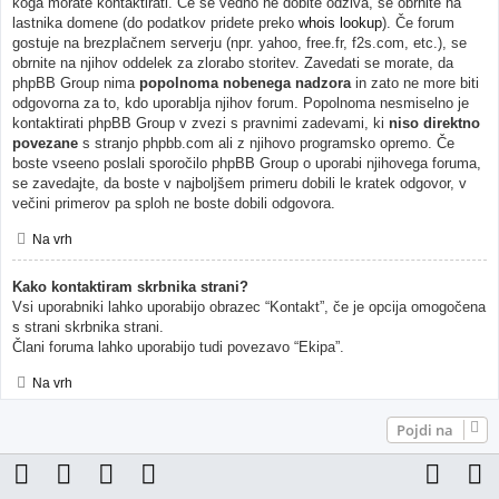
koga morate kontaktirati. Če še vedno ne dobite odziva, se obrnite na
lastnika domene (do podatkov pridete preko
whois lookup
). Če forum
gostuje na brezplačnem serverju (npr. yahoo, free.fr, f2s.com, etc.), se
obrnite na njihov oddelek za zlorabo storitev. Zavedati se morate, da
phpBB Group nima
popolnoma nobenega nadzora
in zato ne more biti
odgovorna za to, kdo uporablja njihov forum. Popolnoma nesmiselno je
kontaktirati phpBB Group v zvezi s pravnimi zadevami, ki
niso direktno
povezane
s stranjo phpbb.com ali z njihovo programsko opremo. Če
boste vseeno poslali sporočilo phpBB Group o uporabi njihovega foruma,
se zavedajte, da boste v najboljšem primeru dobili le kratek odgovor, v
večini primerov pa sploh ne boste dobili odgovora.
Na vrh
Kako kontaktiram skrbnika strani?
Vsi uporabniki lahko uporabijo obrazec “Kontakt”, če je opcija omogočena
s strani skrbnika strani.
Člani foruma lahko uporabijo tudi povezavo “Ekipa”.
Na vrh
Pojdi na