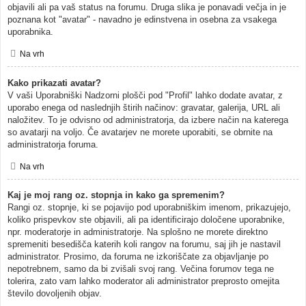
objavili ali pa vaš status na forumu. Druga slika je ponavadi večja in je
poznana kot "avatar" - navadno je edinstvena in osebna za vsakega
uporabnika.
Na vrh
Kako prikazati avatar?
V vaši Uporabniški Nadzorni plošči pod "Profil" lahko dodate avatar, z
uporabo enega od naslednjih štirih načinov: gravatar, galerija, URL ali
naložitev. To je odvisno od administratorja, da izbere način na katerega
so avatarji na voljo. Če avatarjev ne morete uporabiti, se obrnite na
administratorja foruma.
Na vrh
Kaj je moj rang oz. stopnja in kako ga spremenim?
Rangi oz. stopnje, ki se pojavijo pod uporabniškim imenom, prikazujejo,
koliko prispevkov ste objavili, ali pa identificirajo določene uporabnike,
npr. moderatorje in administratorje. Na splošno ne morete direktno
spremeniti besedišča katerih koli rangov na forumu, saj jih je nastavil
administrator. Prosimo, da foruma ne izkoriščate za objavljanje po
nepotrebnem, samo da bi zvišali svoj rang. Večina forumov tega ne
tolerira, zato vam lahko moderator ali administrator preprosto omejita
število dovoljenih objav.