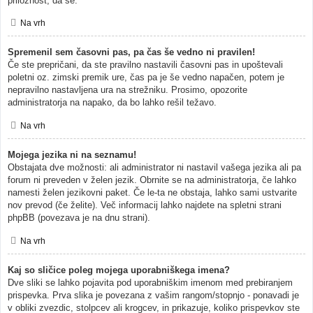
priložnost, da se.
Na vrh
Spremenil sem časovni pas, pa čas še vedno ni pravilen!
Če ste prepričani, da ste pravilno nastavili časovni pas in upoštevali
poletni oz. zimski premik ure, čas pa je še vedno napačen, potem je
nepravilno nastavljena ura na strežniku. Prosimo, opozorite
administratorja na napako, da bo lahko rešil težavo.
Na vrh
Mojega jezika ni na seznamu!
Obstajata dve možnosti: ali administrator ni nastavil vašega jezika ali pa
forum ni preveden v želen jezik. Obrnite se na administratorja, če lahko
namesti želen jezikovni paket. Če le-ta ne obstaja, lahko sami ustvarite
nov prevod (če želite). Več informacij lahko najdete na spletni strani
phpBB (povezava je na dnu strani).
Na vrh
Kaj so sličice poleg mojega uporabniškega imena?
Dve sliki se lahko pojavita pod uporabniškim imenom med prebiranjem
prispevka. Prva slika je povezana z vašim rangom/stopnjo - ponavadi je
v obliki zvezdic, stolpcev ali krogcev, in prikazuje, koliko prispevkov ste