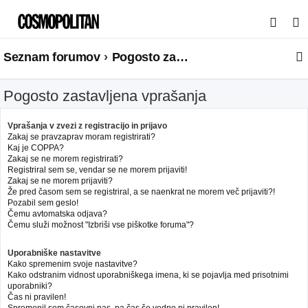
I
s
Seznam forumov
Pogosto zastavljena vprašanja
k
a
Pogosto zastavljena vprašanja
n
j
Vprašanja v zvezi z registracijo in prijavo
e
Zakaj se pravzaprav moram registrirati?
Kaj je COPPA?
Zakaj se ne morem registrirati?
Registriral sem se, vendar se ne morem prijaviti!
Zakaj se ne morem prijaviti?
Že pred časom sem se registriral, a se naenkrat ne morem več prijaviti?!
Pozabil sem geslo!
Čemu avtomatska odjava?
Čemu služi možnost "Izbriši vse piškotke foruma"?
Uporabniške nastavitve
Kako spremenim svoje nastavitve?
Kako odstranim vidnost uporabniškega imena, ki se pojavlja med prisotnimi
uporabniki?
Čas ni pravilen!
Spremenil sem časovni pas, pa čas še vedno ni pravilen!