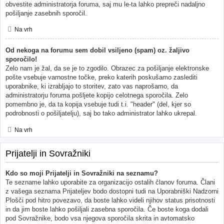
obvestite administratorja foruma, saj mu le-ta lahko prepreči nadaljno
pošiljanje zasebnih sporočil.
Na vrh
Od nekoga na forumu sem dobil vsiljeno (spam) oz. žaljivo
sporočilo!
Zelo nam je žal, da se je to zgodilo. Obrazec za pošiljanje elektronske
pošte vsebuje varnostne točke, preko katerih poskušamo zaslediti
uporabnike, ki izrabljajo to storitev, zato vas naprošamo, da
administratorju foruma pošljete kopijo celotnega sporočila. Zelo
pomembno je, da ta kopija vsebuje tudi t.i. "header" (del, kjer so
podrobnosti o pošiljatelju), saj bo tako administrator lahko ukrepal.
Na vrh
Prijatelji in Sovražniki
Kdo so moji Prijatelji in Sovražniki na seznamu?
Te sezname lahko uporabite za organizacijo ostalih članov foruma. Člani
z vašega seznama Prijateljev bodo dostopni tudi na Uporabniški Nadzorni
Plošči pod hitro povezavo, da boste lahko videli njihov status prisotnosti
in da jim boste lahko pošiljali zasebna sporočila. Če boste koga dodali
pod Sovražnike, bodo vsa njegova sporočila skrita in avtomatsko