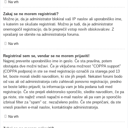
Na vrh
Zakaj se ne morem registrirati?
Možno je, da je administrator blokiral vaš IP naslov ali uporabniško ime,
s katerim se skušate registrirati. Možno je tudi, da je administrator
onemogočil registracijo, da bi preprečil vstop novih obiskovalcev. Z
vprašanji se obrnite na administratorja foruma.
Na vrh
Registriral sem se, vendar se ne morem prijaviti!
Najprej preverite uporabniško ime in geslo. Če sta pravilna, potem
obstajata dve možni težavi. Če je vključena možnost "COPPA support"
(COPPA podpora) in ste se med registracijo označili za starega pod 13
let, boste morali slediti navodilom, ki ste jih prejeli. Nekateri forumi bodo
od vas ali od administratorja celo zahtevali ponovno registracijo, predno
se boste lahko prijavili; ta informacija vam je bila podana tudi med
registracijo. Če ste prejeli elektronsko sporočilo, sledite navodilom, če pa
ga niste, ste najbrž vnesli napačni e-mail naslov ali pa vam je sporočilo
izbrisal filter za "spam" oz. nezaželeno pošto. Če ste prepričani, da ste
vnesli pravilen e-mail naslov, kontaktirajte administratorja.
Na vrh