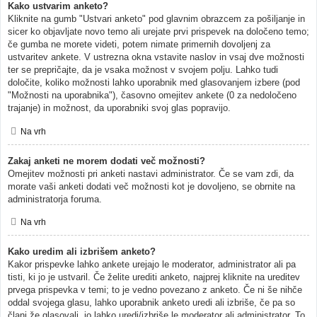
Kako ustvarim anketo?
Kliknite na gumb "Ustvari anketo" pod glavnim obrazcem za pošiljanje in
sicer ko objavljate novo temo ali urejate prvi prispevek na določeno temo;
če gumba ne morete videti, potem nimate primernih dovoljenj za
ustvaritev ankete. V ustrezna okna vstavite naslov in vsaj dve možnosti
ter se prepričajte, da je vsaka možnost v svojem polju. Lahko tudi
določite, koliko možnosti lahko uporabnik med glasovanjem izbere (pod
"Možnosti na uporabnika"), časovno omejitev ankete (0 za nedoločeno
trajanje) in možnost, da uporabniki svoj glas popravijo.
Na vrh
Zakaj anketi ne morem dodati več možnosti?
Omejitev možnosti pri anketi nastavi administrator. Če se vam zdi, da
morate vaši anketi dodati več možnosti kot je dovoljeno, se obrnite na
administratorja foruma.
Na vrh
Kako uredim ali izbrišem anketo?
Kakor prispevke lahko ankete urejajo le moderator, administrator ali pa
tisti, ki jo je ustvaril. Če želite urediti anketo, najprej kliknite na ureditev
prvega prispevka v temi; to je vedno povezano z anketo. Če ni še nihče
oddal svojega glasu, lahko uporabnik anketo uredi ali izbriše, če pa so
člani že glasovali, jo lahko uredi/izbriše le moderator ali administrator. To