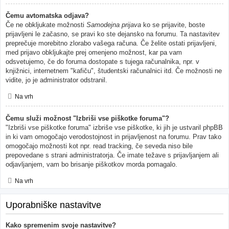
Čemu avtomatska odjava?
Če ne obkljukate možnosti
Samodejna prijava
ko se prijavite, boste
prijavljeni le začasno, se pravi ko ste dejansko na forumu. Ta nastavitev
preprečuje morebitno zlorabo vašega računa. Če želite ostati prijavljeni,
med prijavo obkljukajte prej omenjeno možnost, kar pa vam
odsvetujemo, če do foruma dostopate s tujega računalnika, npr. v
knjižnici, internetnem "kafiču", študentski računalnici itd. Če možnosti ne
vidite, jo je administrator odstranil.
Na vrh
Čemu služi možnost "Izbriši vse piškotke foruma"?
"Izbriši vse piškotke foruma" izbriše vse piškotke, ki jih je ustvaril phpBB
in ki vam omogočajo verodostojnost in prijavljenost na forumu. Prav tako
omogočajo možnosti kot npr. read tracking, če seveda niso bile
prepovedane s strani administratorja. Če imate težave s prijavljanjem ali
odjavljanjem, vam bo brisanje piškotkov morda pomagalo.
Na vrh
Uporabniške nastavitve
Kako spremenim svoje nastavitve?