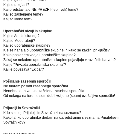
Kaj so globalna obvestila?
Kaj so razglasi?
Kaj predstavljajo NE PREZRI (lepljivek) teme?
Kaj so zaklenjene teme?
Kaj so ikone tem?
Uporabniški nivoji in skupine
Kaj so Administratorji?
Kaj so Moderatorji?
Kaj so uporabniške skupine?
Kje se nahajajo uporabniške skupine in kako se kakšni priključiti?
Kako postanem vodja uporabniške skupine?
Zakaj se nekatere uporabniške skupine pojavljajo v različnih barvah?
Kaj je "Privzeta uporabniška skupina"?
Kaj je povezava "Ekipa"?
Pošiljanje zasebnih sporočil
Ne morem poslati zasebnega sporočila!
Nenehno dobivam nezaželena zasebna sporočila!
Od nekoga na forumu sem dobil vsiljeno (spam) oz. žaljivo sporočilo!
Prijatelji in Sovražniki
Kdo so moji Prijatelji in Sovražniki na seznamu?
Kako lahko uporabnike dodam na oz. odstranim s seznama Prijateljev in
Sovražnikov?