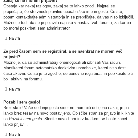
Zakaj se ne morem prijaviti?
Obstaja kar nekaj razlogov, zakaj se to lahko zgodi. Najprej se
prepričajte, če ste vnesli pravilno uporabniško ime in geslo. Če ste,
potem kontaktirajte administratorja in se prepričajte, da vas niso izključili.
Možno je tudi, da se je pojavila napaka v nastavitvah foruma, za kar pa
bo moral poskrbeti sam administrator.
Na vrh
Že pred časom sem se registriral, a se naenkrat ne morem več
prijaviti?!
Možno je, da so administratorji onemogočili ali izbrisali Vaš račun.
Marsikateri forum avtomatsko deaktivira uporabnike, kateri niso dosti
časa aktivni. Če se je to zgodilo, se ponovno registrirati in poizkusite biti
bolj aktivni na forumu.
Na vrh
Pozabil sem geslo!
Brez skrbi! Vaše sedanje geslo sicer ne more biti dobljeno nazaj, je pa
lahko brez težav na novo postavljeno. Obiščite stran za prijavo in kliknite
na
Pozabil sem geslo
. Sledite navodilom in v kratkem se boste zopet
lahko prijavili.
Na vrh