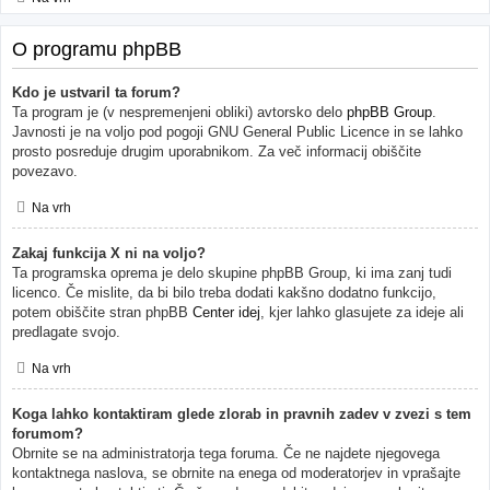
O programu phpBB
Kdo je ustvaril ta forum?
Ta program je (v nespremenjeni obliki) avtorsko delo
phpBB Group
.
Javnosti je na voljo pod pogoji GNU General Public Licence in se lahko
prosto posreduje drugim uporabnikom. Za več informacij obiščite
povezavo.
Na vrh
Zakaj funkcija X ni na voljo?
Ta programska oprema je delo skupine phpBB Group, ki ima zanj tudi
licenco. Če mislite, da bi bilo treba dodati kakšno dodatno funkcijo,
potem obiščite stran phpBB
Center idej
, kjer lahko glasujete za ideje ali
predlagate svojo.
Na vrh
Koga lahko kontaktiram glede zlorab in pravnih zadev v zvezi s tem
forumom?
Obrnite se na administratorja tega foruma. Če ne najdete njegovega
kontaktnega naslova, se obrnite na enega od moderatorjev in vprašajte