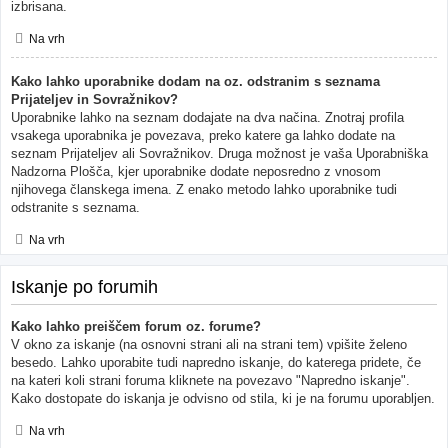
izbrisana.
Na vrh
Kako lahko uporabnike dodam na oz. odstranim s seznama
Prijateljev in Sovražnikov?
Uporabnike lahko na seznam dodajate na dva načina. Znotraj profila
vsakega uporabnika je povezava, preko katere ga lahko dodate na
seznam Prijateljev ali Sovražnikov. Druga možnost je vaša Uporabniška
Nadzorna Plošča, kjer uporabnike dodate neposredno z vnosom
njihovega članskega imena. Z enako metodo lahko uporabnike tudi
odstranite s seznama.
Na vrh
Iskanje po forumih
Kako lahko preiščem forum oz. forume?
V okno za iskanje (na osnovni strani ali na strani tem) vpišite želeno
besedo. Lahko uporabite tudi napredno iskanje, do katerega pridete, če
na kateri koli strani foruma kliknete na povezavo "Napredno iskanje".
Kako dostopate do iskanja je odvisno od stila, ki je na forumu uporabljen.
Na vrh