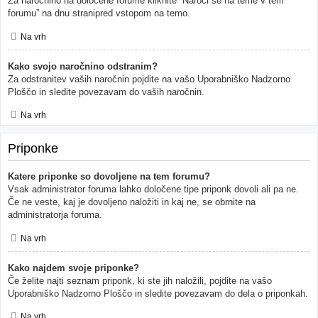
Za naročnino na določene forume kliknite “Naroči se na teme v tem
forumu” na dnu stranipred vstopom na temo.
Na vrh
Kako svojo naročnino odstranim?
Za odstranitev vaših naročnin pojdite na vašo Uporabniško Nadzorno
Ploščo in sledite povezavam do vaših naročnin.
Na vrh
Priponke
Katere priponke so dovoljene na tem forumu?
Vsak administrator foruma lahko določene tipe priponk dovoli ali pa ne.
Če ne veste, kaj je dovoljeno naložiti in kaj ne, se obrnite na
administratorja foruma.
Na vrh
Kako najdem svoje priponke?
Če želite najti seznam priponk, ki ste jih naložili, pojdite na vašo
Uporabniško Nadzorno Ploščo in sledite povezavam do dela o priponkah.
Na vrh