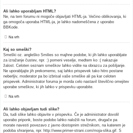
Ali lahko uporabljam HTML?
Ne, na tem forumu ni mogoče objavljati HTML-ja. Večino oblikovanja, ki
ga omogoča uporaba HTML-ja, je lahko nadomeščena z uporabo
BBKode.
Na vrh
Kaj so smeški?
Smeški oz. angleško Smilies so majhne podobe, ki jih lahko uporabljate
za izražanje čustev, npr. :) pomeni veselje, medtem ko :( nakazuje
žalost. Celoten seznam smeškov lahko vidite na obrazcu za pošiljanje.
Ne uporabljajte jih prekomerno, saj lahko prispevek tako hitro postane
neberljiv, moderator pa bo izbrisal vaše smeške ali pa kar celoten
prispevek. Administrator foruma je morda celo nastavil številčno omejitev
uporabe smeškov, ki jih lahko v prispevku uporabite.
Na vrh
Ali lahko objavljam tudi slike?
Da, tudi slike lahko objavite v prispevku. Če je administrator dovolil
uporabo priponk, boste podobo lahko naložili na forum, drugače pa
morate navesti povezavo z javno dostopnim strežnikom, na katerem je
podoba shranjena, npr. http://www.primer-strani.com/moja-slika.gif. S