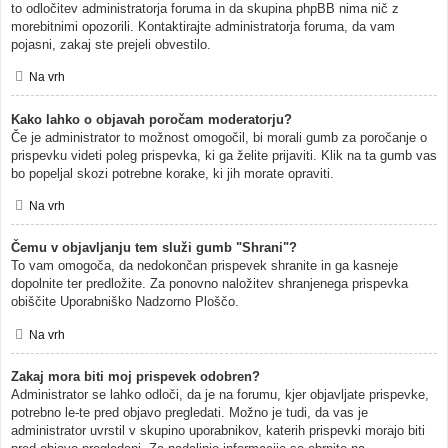
to odločitev administratorja foruma in da skupina phpBB nima nič z
morebitnimi opozorili. Kontaktirajte administratorja foruma, da vam
pojasni, zakaj ste prejeli obvestilo.
Na vrh
Kako lahko o objavah poročam moderatorju?
Če je administrator to možnost omogočil, bi morali gumb za poročanje o
prispevku videti poleg prispevka, ki ga želite prijaviti. Klik na ta gumb vas
bo popeljal skozi potrebne korake, ki jih morate opraviti.
Na vrh
Čemu v objavljanju tem služi gumb "Shrani"?
To vam omogoča, da nedokončan prispevek shranite in ga kasneje
dopolnite ter predložite. Za ponovno naložitev shranjenega prispevka
obiščite Uporabniško Nadzorno Ploščo.
Na vrh
Zakaj mora biti moj prispevek odobren?
Administrator se lahko odloči, da je na forumu, kjer objavljate prispevke,
potrebno le-te pred objavo pregledati. Možno je tudi, da vas je
administrator uvrstil v skupino uporabnikov, katerih prispevki morajo biti