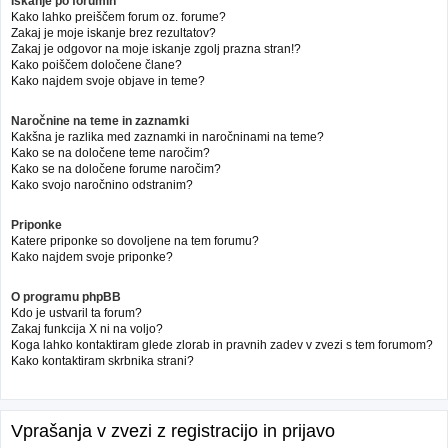
Iskanje po forumih
Kako lahko preiščem forum oz. forume?
Zakaj je moje iskanje brez rezultatov?
Zakaj je odgovor na moje iskanje zgolj prazna stran!?
Kako poiščem določene člane?
Kako najdem svoje objave in teme?
Naročnine na teme in zaznamki
Kakšna je razlika med zaznamki in naročninami na teme?
Kako se na določene teme naročim?
Kako se na določene forume naročim?
Kako svojo naročnino odstranim?
Priponke
Katere priponke so dovoljene na tem forumu?
Kako najdem svoje priponke?
O programu phpBB
Kdo je ustvaril ta forum?
Zakaj funkcija X ni na voljo?
Koga lahko kontaktiram glede zlorab in pravnih zadev v zvezi s tem forumom?
Kako kontaktiram skrbnika strani?
Vprašanja v zvezi z registracijo in prijavo