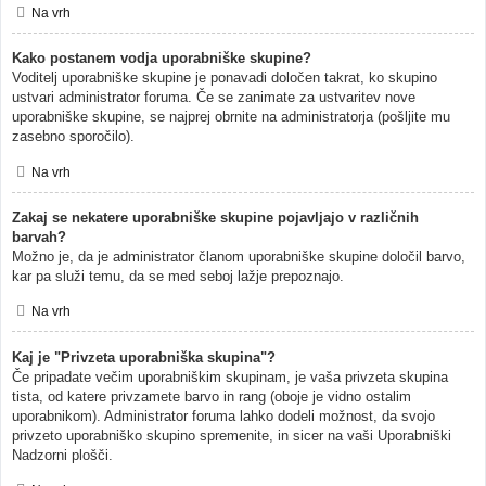
Na vrh
Kako postanem vodja uporabniške skupine?
Voditelj uporabniške skupine je ponavadi določen takrat, ko skupino
ustvari administrator foruma. Če se zanimate za ustvaritev nove
uporabniške skupine, se najprej obrnite na administratorja (pošljite mu
zasebno sporočilo).
Na vrh
Zakaj se nekatere uporabniške skupine pojavljajo v različnih
barvah?
Možno je, da je administrator članom uporabniške skupine določil barvo,
kar pa služi temu, da se med seboj lažje prepoznajo.
Na vrh
Kaj je "Privzeta uporabniška skupina"?
Če pripadate večim uporabniškim skupinam, je vaša privzeta skupina
tista, od katere privzamete barvo in rang (oboje je vidno ostalim
uporabnikom). Administrator foruma lahko dodeli možnost, da svojo
privzeto uporabniško skupino spremenite, in sicer na vaši Uporabniški
Nadzorni plošči.