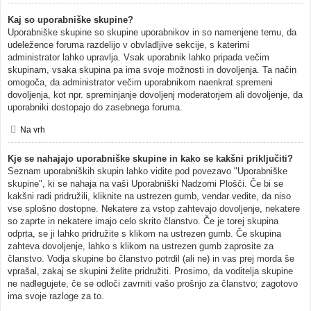
Kaj so uporabniške skupine?
Uporabniške skupine so skupine uporabnikov in so namenjene temu, da
udeležence foruma razdelijo v obvladljive sekcije, s katerimi
administrator lahko upravlja. Vsak uporabnik lahko pripada večim
skupinam, vsaka skupina pa ima svoje možnosti in dovoljenja. Ta način
omogoča, da administrator večim uporabnikom naenkrat spremeni
dovoljenja, kot npr. spreminjanje dovoljenj moderatorjem ali dovoljenje, da
uporabniki dostopajo do zasebnega foruma.
Na vrh
Kje se nahajajo uporabniške skupine in kako se kakšni priključiti?
Seznam uporabniških skupin lahko vidite pod povezavo "Uporabniške
skupine", ki se nahaja na vaši Uporabniški Nadzorni Plošči. Če bi se
kakšni radi pridružili, kliknite na ustrezen gumb, vendar vedite, da niso
vse splošno dostopne. Nekatere za vstop zahtevajo dovoljenje, nekatere
so zaprte in nekatere imajo celo skrito članstvo. Če je torej skupina
odprta, se ji lahko pridružite s klikom na ustrezen gumb. Če skupina
zahteva dovoljenje, lahko s klikom na ustrezen gumb zaprosite za
članstvo. Vodja skupine bo članstvo potrdil (ali ne) in vas prej morda še
vprašal, zakaj se skupini želite pridružiti. Prosimo, da voditelja skupine
ne nadlegujete, če se odloči zavrniti vašo prošnjo za članstvo; zagotovo
ima svoje razloge za to.