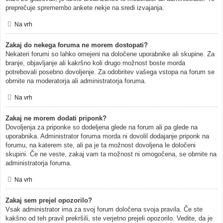
preprečuje spremembo ankete nekje na sredi izvajanja.
Na vrh
Zakaj do nekega foruma ne morem dostopati?
Nekateri forumi so lahko omejeni na določene uporabnike ali skupine. Za
branje, objavljanje ali kakršno koli drugo možnost boste morda
potrebovali posebno dovoljenje. Za odobritev vašega vstopa na forum se
obrnite na moderatorja ali administratorja foruma.
Na vrh
Zakaj ne morem dodati priponk?
Dovoljenja za priponke so dodeljena glede na forum ali pa glede na
uporabnika. Administrator foruma morda ni dovolil dodajanje priponk na
forumu, na katerem ste, ali pa je ta možnost dovoljena le določeni
skupini. Če ne veste, zakaj vam ta možnost ni omogočena, se obrnite na
administratorja foruma.
Na vrh
Zakaj sem prejel opozorilo?
Vsak administrator ima za svoj forum določena svoja pravila. Če ste
kakšno od teh pravil prekršili, ste verjetno prejeli opozorilo. Vedite, da je