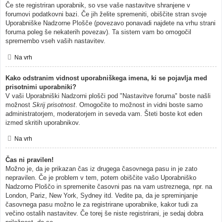
Če ste registriran uporabnik, so vse vaše nastavitve shranjene v
forumovi podatkovni bazi. Če jih želite spremeniti, obiščite stran svoje
Uporabniške Nadzorne Plošče (povezavo ponavadi najdete na vrhu strani
foruma poleg še nekaterih povezav). Ta sistem vam bo omogočil
spremembo vseh vaših nastavitev.
Na vrh
Kako odstranim vidnost uporabniškega imena, ki se pojavlja med
prisotnimi uporabniki?
V vaši Uporabniški Nadzorni plošči pod "Nastavitve foruma" boste našli
možnost
Skrij prisotnost
. Omogočite to možnost in vidni boste samo
administratorjem, moderatorjem in seveda vam. Šteti boste kot eden
izmed skritih uporabnikov.
Na vrh
Čas ni pravilen!
Možno je, da je prikazan čas iz drugega časovnega pasu in je zato
nepravilen. Če je problem v tem, potem obiščite vašo Uporabniško
Nadzorno Ploščo in spremenite časovni pas na vam ustreznega, npr. na
London, Pariz, New York, Sydney itd. Vedite pa, da je spreminjanje
časovnega pasu možno le za registrirane uporabnike, kakor tudi za
večino ostalih nastavitev. Če torej še niste registrirani, je sedaj dobra