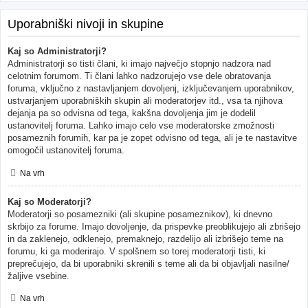
Uporabniški nivoji in skupine
Kaj so Administratorji?
Administratorji so tisti člani, ki imajo največjo stopnjo nadzora nad
celotnim forumom. Ti člani lahko nadzorujejo vse dele obratovanja
foruma, vključno z nastavljanjem dovoljenj, izključevanjem uporabnikov,
ustvarjanjem uporabniških skupin ali moderatorjev itd., vsa ta njihova
dejanja pa so odvisna od tega, kakšna dovoljenja jim je dodelil
ustanovitelj foruma. Lahko imajo celo vse moderatorske zmožnosti
posameznih forumih, kar pa je zopet odvisno od tega, ali je te nastavitve
omogočil ustanovitelj foruma.
Na vrh
Kaj so Moderatorji?
Moderatorji so posamezniki (ali skupine posameznikov), ki dnevno
skrbijo za forume. Imajo dovoljenje, da prispevke preoblikujejo ali zbrišejo
in da zaklenejo, odklenejo, premaknejo, razdelijo ali izbrišejo teme na
forumu, ki ga moderirajo. V spolšnem so torej moderatorji tisti, ki
preprečujejo, da bi uporabniki skrenili s teme ali da bi objavljali nasilne/
žaljive vsebine.
Na vrh