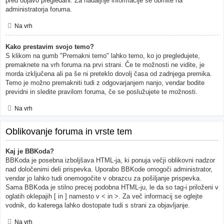
pred objavo pregledani. Za nadaljnje informacije se obrnite na
administratorja foruma.
Na vrh
Kako prestavim svojo temo?
S klikom na gumb "Premakni temo" lahko temo, ko jo pregledujete,
premaknete na vrh foruma na prvi strani. Če te možnosti ne vidite, je
morda izključena ali pa še ni preteklo dovolj časa od zadnjega premika.
Temo je možno premakniti tudi z odgovarjanjem nanjo, vendar bodite
previdni in sledite pravilom foruma, če se poslužujete te možnosti.
Na vrh
Oblikovanje foruma in vrste tem
Kaj je BBKoda?
BBKoda je posebna izboljšava HTML-ja, ki ponuja večji oblikovni nadzor
nad določenimi deli prispevka. Uporabo BBKode omogoči administrator,
vendar jo lahko tudi onemogočite v obrazcu za pošiljanje prispevka.
Sama BBKoda je stilno precej podobna HTML-ju, le da so tag-i priloženi v
oglatih oklepajih [ in ] namesto v < in >. Za več informacij se oglejte
vodnik, do katerega lahko dostopate tudi s strani za objavljanje.
Na vrh