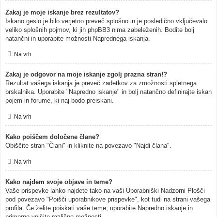
Zakaj je moje iskanje brez rezultatov?
Iskano geslo je bilo verjetno preveč splošno in je posledično vključevalo
veliko splošnih pojmov, ki jih phpBB3 nima zabeleženih. Bodite bolj
natančni in uporabite možnosti Naprednega iskanja.
Na vrh
Zakaj je odgovor na moje iskanje zgolj prazna stran!?
Rezultat vašega iskanja je preveč zadetkov za zmožnosti spletnega
brskalnika. Uporabite "Napredno iskanje" in bolj natančno definirajte iskan
pojem in forume, ki naj bodo preiskani.
Na vrh
Kako poiščem določene člane?
Obiščite stran "Člani" in kliknite na povezavo "Najdi člana".
Na vrh
Kako najdem svoje objave in teme?
Vaše prispevke lahko najdete tako na vaši Uporabniški Nadzorni Plošči
pod povezavo "Poišči uporabnikove prispevke", kot tudi na strani vašega
profila. Če želite poiskati vaše teme, uporabite Napredno iskanje in
primerno vpišite različne možnosti.