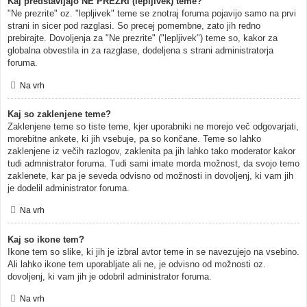
Kaj predstavljajo NE PREZRI (lepljivek) teme?
"Ne prezrite" oz. "lepljivek" teme se znotraj foruma pojavijo samo na prvi
strani in sicer pod razglasi. So precej pomembne, zato jih redno
prebirajte. Dovoljenja za "Ne prezrite" ("lepljivek") teme so, kakor za
globalna obvestila in za razglase, dodeljena s strani administratorja
foruma.
Na vrh
Kaj so zaklenjene teme?
Zaklenjene teme so tiste teme, kjer uporabniki ne morejo več odgovarjati,
morebitne ankete, ki jih vsebuje, pa so končane. Teme so lahko
zaklenjene iz večih razlogov, zaklenita pa jih lahko tako moderator kakor
tudi admnistrator foruma. Tudi sami imate morda možnost, da svojo temo
zaklenete, kar pa je seveda odvisno od možnosti in dovoljenj, ki vam jih
je dodelil administrator foruma.
Na vrh
Kaj so ikone tem?
Ikone tem so slike, ki jih je izbral avtor teme in se navezujejo na vsebino.
Ali lahko ikone tem uporabljate ali ne, je odvisno od možnosti oz.
dovoljenj, ki vam jih je odobril administrator foruma.
Na vrh