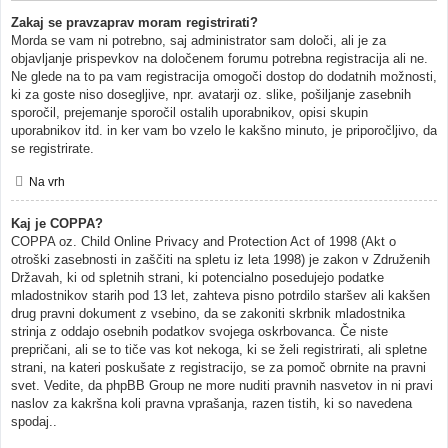
Zakaj se pravzaprav moram registrirati?
Morda se vam ni potrebno, saj administrator sam določi, ali je za
objavljanje prispevkov na določenem forumu potrebna registracija ali ne.
Ne glede na to pa vam registracija omogoči dostop do dodatnih možnosti,
ki za goste niso dosegljive, npr. avatarji oz. slike, pošiljanje zasebnih
sporočil, prejemanje sporočil ostalih uporabnikov, opisi skupin
uporabnikov itd. in ker vam bo vzelo le kakšno minuto, je priporočljivo, da
se registrirate.
Na vrh
Kaj je COPPA?
COPPA oz. Child Online Privacy and Protection Act of 1998 (Akt o
otroški zasebnosti in zaščiti na spletu iz leta 1998) je zakon v Združenih
Državah, ki od spletnih strani, ki potencialno posedujejo podatke
mladostnikov starih pod 13 let, zahteva pisno potrdilo staršev ali kakšen
drug pravni dokument z vsebino, da se zakoniti skrbnik mladostnika
strinja z oddajo osebnih podatkov svojega oskrbovanca. Če niste
prepričani, ali se to tiče vas kot nekoga, ki se želi registrirati, ali spletne
strani, na kateri poskušate z registracijo, se za pomoč obrnite na pravni
svet. Vedite, da phpBB Group ne more nuditi pravnih nasvetov in ni pravi
naslov za kakršna koli pravna vprašanja, razen tistih, ki so navedena
spodaj..