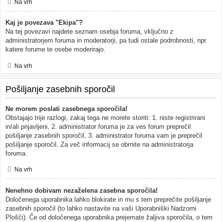
Na vrh
Kaj je povezava "Ekipa"?
Na tej povezavi najdete seznam osebja foruma, vključno z
administratorjem foruma in moderatorji, pa tudi ostale podrobnosti, npr.
katere forume te osebe moderirajo.
Na vrh
Pošiljanje zasebnih sporočil
Ne morem poslati zasebnega sporočila!
Obstajajo trije razlogi, zakaj tega ne morete storiti: 1. niste registrirani
in/ali prijavljeni, 2. administrator foruma je za ves forum preprečil
pošiljanje zasebnih sporočil, 3. administrator foruma vam je preprečil
pošiljanje sporočil. Za več informacij se obrnite na administratorja
foruma.
Na vrh
Nenehno dobivam nezaželena zasebna sporočila!
Določenega uporabnika lahko blokirate in mu s tem preprečite pošiljanje
zasebnih sporočil (to lahko nastavite na vaši Uporabniški Nadzorni
Plošči). Če od določenega uporabnika prejemate žaljiva sporočila, o tem