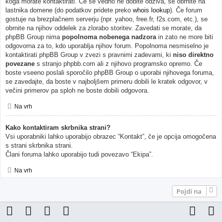
koga morate kontaktirati. Če še vedno ne dobite odziva, se obrnite na
lastnika domene (do podatkov pridete preko
whois lookup
). Če forum
gostuje na brezplačnem serverju (npr. yahoo, free.fr, f2s.com, etc.), se
obrnite na njihov oddelek za zlorabo storitev. Zavedati se morate, da
phpBB Group nima
popolnoma nobenega nadzora
in zato ne more biti
odgovorna za to, kdo uporablja njihov forum. Popolnoma nesmiselno je
kontaktirati phpBB Group v zvezi s pravnimi zadevami, ki
niso direktno
povezane
s stranjo phpbb.com ali z njihovo programsko opremo. Če
boste vseeno poslali sporočilo phpBB Group o uporabi njihovega foruma,
se zavedajte, da boste v najboljšem primeru dobili le kratek odgovor, v
večini primerov pa sploh ne boste dobili odgovora.
Na vrh
Kako kontaktiram skrbnika strani?
Vsi uporabniki lahko uporabijo obrazec “Kontakt”, če je opcija omogočena
s strani skrbnika strani.
Člani foruma lahko uporabijo tudi povezavo “Ekipa”.
Na vrh
Pojdi na