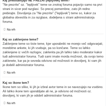
Kaj predstavljajo NE PREZRI (lepljivek) teme?
"Ne prezrite" oz. "lepljivek" teme se znotraj foruma pojavijo samo na prvi
strani in sicer pod razglasi. So precej pomembne, zato jih redno
prebirajte. Dovoljenja za "Ne prezrite" ("lepljivek") teme so, kakor za
globalna obvestila in za razglase, dodeljena s strani administratorja
foruma.
Na vrh
Kaj so zaklenjene teme?
Zaklenjene teme so tiste teme, kjer uporabniki ne morejo več odgovarjati,
morebitne ankete, ki jih vsebuje, pa so končane. Teme so lahko
zaklenjene iz večih razlogov, zaklenita pa jih lahko tako moderator kakor
tudi admnistrator foruma. Tudi sami imate morda možnost, da svojo temo
zaklenete, kar pa je seveda odvisno od možnosti in dovoljenj, ki vam jih
je dodelil administrator foruma.
Na vrh
Kaj so ikone tem?
Ikone tem so slike, ki jih je izbral avtor teme in se navezujejo na vsebino.
Ali lahko ikone tem uporabljate ali ne, je odvisno od možnosti oz.
dovoljenj, ki vam jih je odobril administrator foruma.
Na vrh