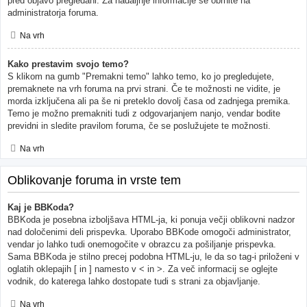
pred objavo pregledani. Za nadaljnje informacije se obrnite na
administratorja foruma.
Na vrh
Kako prestavim svojo temo?
S klikom na gumb "Premakni temo" lahko temo, ko jo pregledujete,
premaknete na vrh foruma na prvi strani. Če te možnosti ne vidite, je
morda izključena ali pa še ni preteklo dovolj časa od zadnjega premika.
Temo je možno premakniti tudi z odgovarjanjem nanjo, vendar bodite
previdni in sledite pravilom foruma, če se poslužujete te možnosti.
Na vrh
Oblikovanje foruma in vrste tem
Kaj je BBKoda?
BBKoda je posebna izboljšava HTML-ja, ki ponuja večji oblikovni nadzor
nad določenimi deli prispevka. Uporabo BBKode omogoči administrator,
vendar jo lahko tudi onemogočite v obrazcu za pošiljanje prispevka.
Sama BBKoda je stilno precej podobna HTML-ju, le da so tag-i priloženi v
oglatih oklepajih [ in ] namesto v < in >. Za več informacij se oglejte
vodnik, do katerega lahko dostopate tudi s strani za objavljanje.
Na vrh