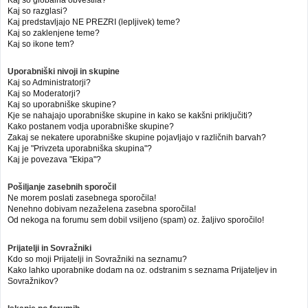
Kaj so globalna obvestila?
Kaj so razglasi?
Kaj predstavljajo NE PREZRI (lepljivek) teme?
Kaj so zaklenjene teme?
Kaj so ikone tem?
Uporabniški nivoji in skupine
Kaj so Administratorji?
Kaj so Moderatorji?
Kaj so uporabniške skupine?
Kje se nahajajo uporabniške skupine in kako se kakšni priključiti?
Kako postanem vodja uporabniške skupine?
Zakaj se nekatere uporabniške skupine pojavljajo v različnih barvah?
Kaj je "Privzeta uporabniška skupina"?
Kaj je povezava "Ekipa"?
Pošiljanje zasebnih sporočil
Ne morem poslati zasebnega sporočila!
Nenehno dobivam nezaželena zasebna sporočila!
Od nekoga na forumu sem dobil vsiljeno (spam) oz. žaljivo sporočilo!
Prijatelji in Sovražniki
Kdo so moji Prijatelji in Sovražniki na seznamu?
Kako lahko uporabnike dodam na oz. odstranim s seznama Prijateljev in
Sovražnikov?