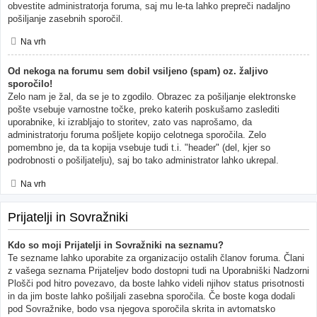
obvestite administratorja foruma, saj mu le-ta lahko prepreči nadaljno
pošiljanje zasebnih sporočil.
Na vrh
Od nekoga na forumu sem dobil vsiljeno (spam) oz. žaljivo
sporočilo!
Zelo nam je žal, da se je to zgodilo. Obrazec za pošiljanje elektronske
pošte vsebuje varnostne točke, preko katerih poskušamo zaslediti
uporabnike, ki izrabljajo to storitev, zato vas naprošamo, da
administratorju foruma pošljete kopijo celotnega sporočila. Zelo
pomembno je, da ta kopija vsebuje tudi t.i. "header" (del, kjer so
podrobnosti o pošiljatelju), saj bo tako administrator lahko ukrepal.
Na vrh
Prijatelji in Sovražniki
Kdo so moji Prijatelji in Sovražniki na seznamu?
Te sezname lahko uporabite za organizacijo ostalih članov foruma. Člani
z vašega seznama Prijateljev bodo dostopni tudi na Uporabniški Nadzorni
Plošči pod hitro povezavo, da boste lahko videli njihov status prisotnosti
in da jim boste lahko pošiljali zasebna sporočila. Če boste koga dodali
pod Sovražnike, bodo vsa njegova sporočila skrita in avtomatsko