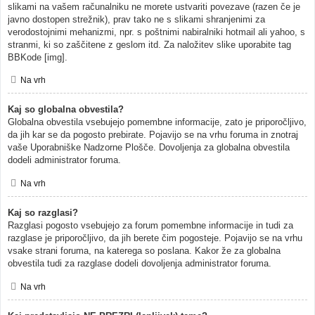
slikami na vašem računalniku ne morete ustvariti povezave (razen če je
javno dostopen strežnik), prav tako ne s slikami shranjenimi za
verodostojnimi mehanizmi, npr. s poštnimi nabiralniki hotmail ali yahoo, s
stranmi, ki so zaščitene z geslom itd. Za naložitev slike uporabite tag
BBKode [img].
Na vrh
Kaj so globalna obvestila?
Globalna obvestila vsebujejo pomembne informacije, zato je priporočljivo,
da jih kar se da pogosto prebirate. Pojavijo se na vrhu foruma in znotraj
vaše Uporabniške Nadzorne Plošče. Dovoljenja za globalna obvestila
dodeli administrator foruma.
Na vrh
Kaj so razglasi?
Razglasi pogosto vsebujejo za forum pomembne informacije in tudi za
razglase je priporočljivo, da jih berete čim pogosteje. Pojavijo se na vrhu
vsake strani foruma, na katerega so poslana. Kakor že za globalna
obvestila tudi za razglase dodeli dovoljenja administrator foruma.
Na vrh