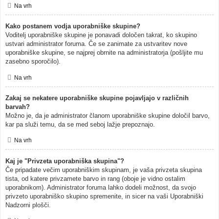
Na vrh
Kako postanem vodja uporabniške skupine?
Voditelj uporabniške skupine je ponavadi določen takrat, ko skupino
ustvari administrator foruma. Če se zanimate za ustvaritev nove
uporabniške skupine, se najprej obrnite na administratorja (pošljite mu
zasebno sporočilo).
Na vrh
Zakaj se nekatere uporabniške skupine pojavljajo v različnih
barvah?
Možno je, da je administrator članom uporabniške skupine določil barvo,
kar pa služi temu, da se med seboj lažje prepoznajo.
Na vrh
Kaj je "Privzeta uporabniška skupina"?
Če pripadate večim uporabniškim skupinam, je vaša privzeta skupina
tista, od katere privzamete barvo in rang (oboje je vidno ostalim
uporabnikom). Administrator foruma lahko dodeli možnost, da svojo
privzeto uporabniško skupino spremenite, in sicer na vaši Uporabniški
Nadzorni plošči.