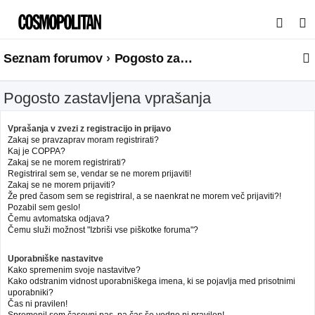
I
s
Seznam forumov
Pogosto zastavljena vprašanja
k
a
Pogosto zastavljena vprašanja
n
j
Vprašanja v zvezi z registracijo in prijavo
e
Zakaj se pravzaprav moram registrirati?
Kaj je COPPA?
Zakaj se ne morem registrirati?
Registriral sem se, vendar se ne morem prijaviti!
Zakaj se ne morem prijaviti?
Že pred časom sem se registriral, a se naenkrat ne morem več prijaviti?!
Pozabil sem geslo!
Čemu avtomatska odjava?
Čemu služi možnost "Izbriši vse piškotke foruma"?
Uporabniške nastavitve
Kako spremenim svoje nastavitve?
Kako odstranim vidnost uporabniškega imena, ki se pojavlja med prisotnimi
uporabniki?
Čas ni pravilen!
Spremenil sem časovni pas, pa čas še vedno ni pravilen!