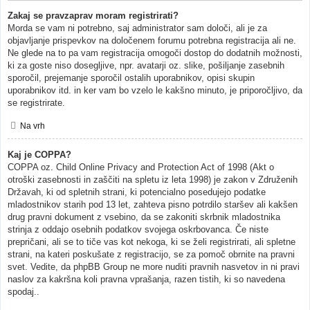
Zakaj se pravzaprav moram registrirati?
Morda se vam ni potrebno, saj administrator sam določi, ali je za
objavljanje prispevkov na določenem forumu potrebna registracija ali ne.
Ne glede na to pa vam registracija omogoči dostop do dodatnih možnosti,
ki za goste niso dosegljive, npr. avatarji oz. slike, pošiljanje zasebnih
sporočil, prejemanje sporočil ostalih uporabnikov, opisi skupin
uporabnikov itd. in ker vam bo vzelo le kakšno minuto, je priporočljivo, da
se registrirate.
Na vrh
Kaj je COPPA?
COPPA oz. Child Online Privacy and Protection Act of 1998 (Akt o
otroški zasebnosti in zaščiti na spletu iz leta 1998) je zakon v Združenih
Državah, ki od spletnih strani, ki potencialno posedujejo podatke
mladostnikov starih pod 13 let, zahteva pisno potrdilo staršev ali kakšen
drug pravni dokument z vsebino, da se zakoniti skrbnik mladostnika
strinja z oddajo osebnih podatkov svojega oskrbovanca. Če niste
prepričani, ali se to tiče vas kot nekoga, ki se želi registrirati, ali spletne
strani, na kateri poskušate z registracijo, se za pomoč obrnite na pravni
svet. Vedite, da phpBB Group ne more nuditi pravnih nasvetov in ni pravi
naslov za kakršna koli pravna vprašanja, razen tistih, ki so navedena
spodaj..