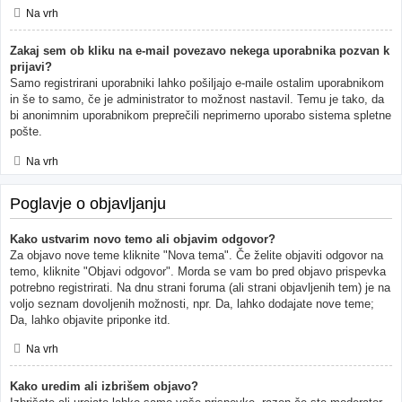
Na vrh
Zakaj sem ob kliku na e-mail povezavo nekega uporabnika pozvan k
prijavi?
Samo registrirani uporabniki lahko pošiljajo e-maile ostalim uporabnikom
in še to samo, če je administrator to možnost nastavil. Temu je tako, da
bi anonimnim uporabnikom preprečili neprimerno uporabo sistema spletne
pošte.
Na vrh
Poglavje o objavljanju
Kako ustvarim novo temo ali objavim odgovor?
Za objavo nove teme kliknite "Nova tema". Če želite objaviti odgovor na
temo, kliknite "Objavi odgovor". Morda se vam bo pred objavo prispevka
potrebno registrirati. Na dnu strani foruma (ali strani objavljenih tem) je na
voljo seznam dovoljenih možnosti, npr. Da, lahko dodajate nove teme;
Da, lahko objavite priponke itd.
Na vrh
Kako uredim ali izbrišem objavo?