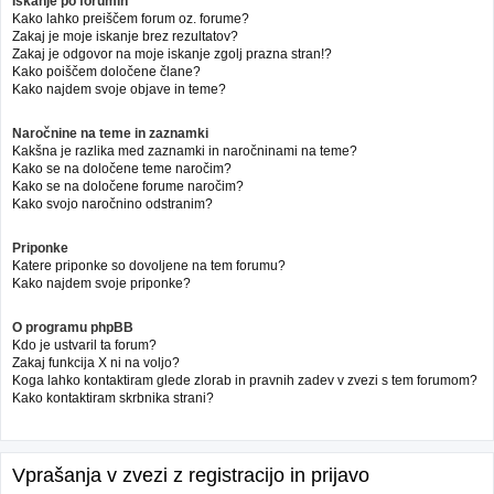
Iskanje po forumih
Kako lahko preiščem forum oz. forume?
Zakaj je moje iskanje brez rezultatov?
Zakaj je odgovor na moje iskanje zgolj prazna stran!?
Kako poiščem določene člane?
Kako najdem svoje objave in teme?
Naročnine na teme in zaznamki
Kakšna je razlika med zaznamki in naročninami na teme?
Kako se na določene teme naročim?
Kako se na določene forume naročim?
Kako svojo naročnino odstranim?
Priponke
Katere priponke so dovoljene na tem forumu?
Kako najdem svoje priponke?
O programu phpBB
Kdo je ustvaril ta forum?
Zakaj funkcija X ni na voljo?
Koga lahko kontaktiram glede zlorab in pravnih zadev v zvezi s tem forumom?
Kako kontaktiram skrbnika strani?
Vprašanja v zvezi z registracijo in prijavo