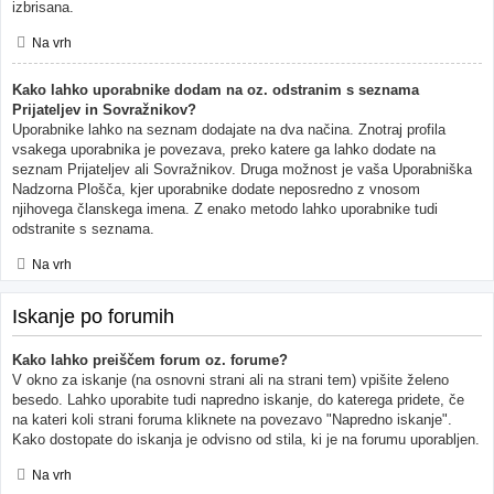
izbrisana.
Na vrh
Kako lahko uporabnike dodam na oz. odstranim s seznama
Prijateljev in Sovražnikov?
Uporabnike lahko na seznam dodajate na dva načina. Znotraj profila
vsakega uporabnika je povezava, preko katere ga lahko dodate na
seznam Prijateljev ali Sovražnikov. Druga možnost je vaša Uporabniška
Nadzorna Plošča, kjer uporabnike dodate neposredno z vnosom
njihovega članskega imena. Z enako metodo lahko uporabnike tudi
odstranite s seznama.
Na vrh
Iskanje po forumih
Kako lahko preiščem forum oz. forume?
V okno za iskanje (na osnovni strani ali na strani tem) vpišite želeno
besedo. Lahko uporabite tudi napredno iskanje, do katerega pridete, če
na kateri koli strani foruma kliknete na povezavo "Napredno iskanje".
Kako dostopate do iskanja je odvisno od stila, ki je na forumu uporabljen.
Na vrh