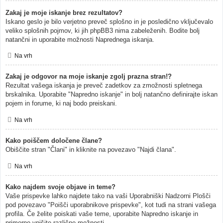
Zakaj je moje iskanje brez rezultatov?
Iskano geslo je bilo verjetno preveč splošno in je posledično vključevalo
veliko splošnih pojmov, ki jih phpBB3 nima zabeleženih. Bodite bolj
natančni in uporabite možnosti Naprednega iskanja.
Na vrh
Zakaj je odgovor na moje iskanje zgolj prazna stran!?
Rezultat vašega iskanja je preveč zadetkov za zmožnosti spletnega
brskalnika. Uporabite "Napredno iskanje" in bolj natančno definirajte iskan
pojem in forume, ki naj bodo preiskani.
Na vrh
Kako poiščem določene člane?
Obiščite stran "Člani" in kliknite na povezavo "Najdi člana".
Na vrh
Kako najdem svoje objave in teme?
Vaše prispevke lahko najdete tako na vaši Uporabniški Nadzorni Plošči
pod povezavo "Poišči uporabnikove prispevke", kot tudi na strani vašega
profila. Če želite poiskati vaše teme, uporabite Napredno iskanje in
primerno vpišite različne možnosti.