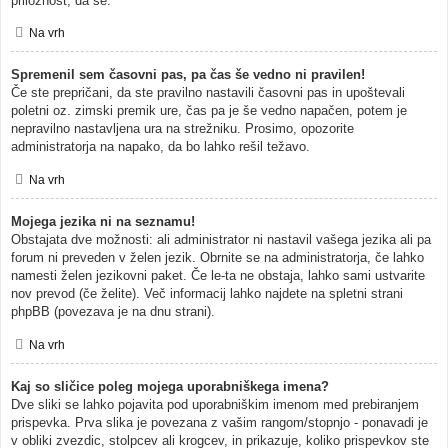
priložnost, da se.
Na vrh
Spremenil sem časovni pas, pa čas še vedno ni pravilen!
Če ste prepričani, da ste pravilno nastavili časovni pas in upoštevali
poletni oz. zimski premik ure, čas pa je še vedno napačen, potem je
nepravilno nastavljena ura na strežniku. Prosimo, opozorite
administratorja na napako, da bo lahko rešil težavo.
Na vrh
Mojega jezika ni na seznamu!
Obstajata dve možnosti: ali administrator ni nastavil vašega jezika ali pa
forum ni preveden v želen jezik. Obrnite se na administratorja, če lahko
namesti želen jezikovni paket. Če le-ta ne obstaja, lahko sami ustvarite
nov prevod (če želite). Več informacij lahko najdete na spletni strani
phpBB (povezava je na dnu strani).
Na vrh
Kaj so sličice poleg mojega uporabniškega imena?
Dve sliki se lahko pojavita pod uporabniškim imenom med prebiranjem
prispevka. Prva slika je povezana z vašim rangom/stopnjo - ponavadi je
v obliki zvezdic, stolpcev ali krogcev, in prikazuje, koliko prispevkov ste