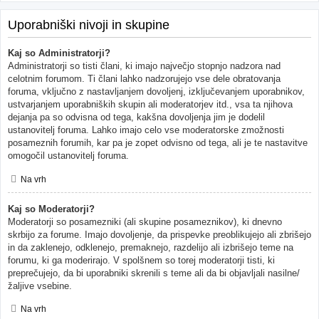
Uporabniški nivoji in skupine
Kaj so Administratorji?
Administratorji so tisti člani, ki imajo največjo stopnjo nadzora nad
celotnim forumom. Ti člani lahko nadzorujejo vse dele obratovanja
foruma, vključno z nastavljanjem dovoljenj, izključevanjem uporabnikov,
ustvarjanjem uporabniških skupin ali moderatorjev itd., vsa ta njihova
dejanja pa so odvisna od tega, kakšna dovoljenja jim je dodelil
ustanovitelj foruma. Lahko imajo celo vse moderatorske zmožnosti
posameznih forumih, kar pa je zopet odvisno od tega, ali je te nastavitve
omogočil ustanovitelj foruma.
Na vrh
Kaj so Moderatorji?
Moderatorji so posamezniki (ali skupine posameznikov), ki dnevno
skrbijo za forume. Imajo dovoljenje, da prispevke preoblikujejo ali zbrišejo
in da zaklenejo, odklenejo, premaknejo, razdelijo ali izbrišejo teme na
forumu, ki ga moderirajo. V spolšnem so torej moderatorji tisti, ki
preprečujejo, da bi uporabniki skrenili s teme ali da bi objavljali nasilne/
žaljive vsebine.
Na vrh