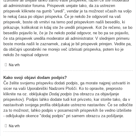
Izbrišete ali urejate lahko samo vaše prispevke, razen če ste moderator
ali administrator foruma. Prispevek urejate tako, da za ustrezen
prispevek kliknete na gumb "uredi", vendar je ta možnost včasih na voljo
le nekaj časa po objavi prispevka. Če je nekdo že odgovoril na vaš
prispevek, boste ob vrnitvi na temo pod prispevkom našli besedilo, ki
prikazuje, kolikokrat in kdaj ste že uredili prispevek. Kot že rečeno, se bo
besedilo pojavilo le, če je že nekdo podal odgovor, ne bo pa se pojavilo,
če sta prispevek uredila moderator ali administrator. V slednjem primeru
boste morda našli le zaznamek, zakaj je bil prispevek prirejen. Vedite pa,
da običajni uporabniki ne morejo več izbrisati prispevka, potem ko je
nekdo že napisal odgovor.
Na vrh
Kako svoji objavi dodam podpis?
Če želite svojemu prispevku dodati podpis, ga morate najprej ustvariti in
sicer na vaši Uporabniški Nadzorni Plošči. Ko to opravite, preprosto
kliknite na oz. obkljukajte
Dodaj podpis
(na obrazcu za objavljanje
prispevkov). Podpis lahko dodate tudi kot privzeto, kar storite tako, da v
nastavitvah svojega profila obkljukate ustrezno nastavitev. Če se odločite
za to možnost, lahko podpis v posameznih prispevkih še vedno izbrišete
- odkljukajte okence "dodaj podpis" pri samem obrazcu za pošiljanje.
Na vrh