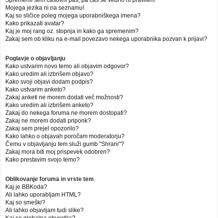
Mojega jezika ni na seznamu!
Kaj so sličice poleg mojega uporabniškega imena?
Kako prikazati avatar?
Kaj je moj rang oz. stopnja in kako ga spremenim?
Zakaj sem ob kliku na e-mail povezavo nekega uporabnika pozvan k prijavi?
Poglavje o objavljanju
Kako ustvarim novo temo ali objavim odgovor?
Kako uredim ali izbrišem objavo?
Kako svoji objavi dodam podpis?
Kako ustvarim anketo?
Zakaj anketi ne morem dodati več možnosti?
Kako uredim ali izbrišem anketo?
Zakaj do nekega foruma ne morem dostopati?
Zakaj ne morem dodati priponk?
Zakaj sem prejel opozorilo?
Kako lahko o objavah poročam moderatorju?
Čemu v objavljanju tem služi gumb "Shrani"?
Zakaj mora biti moj prispevek odobren?
Kako prestavim svojo temo?
Oblikovanje foruma in vrste tem
Kaj je BBKoda?
Ali lahko uporabljam HTML?
Kaj so smeški?
Ali lahko objavljam tudi slike?