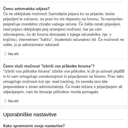
Čemu avtomatska odjava?
Če ne obkljukate možnosti
Samodejna prijava
ko se prijavite, boste
prijavljeni le začasno, se pravi ko ste dejansko na forumu. Ta nastavitev
preprečuje morebitno zlorabo vašega računa. Če želite ostati prijavljeni,
med prijavo obkljukajte prej omenjeno možnost, kar pa vam
odsvetujemo, če do foruma dostopate s tujega računalnika, npr. v
knjižnici, internetnem "kafiču", študentski računalnici itd. Če možnosti ne
vidite, jo je administrator odstranil.
Na vrh
Čemu služi možnost "Izbriši vse piškotke foruma"?
"Izbriši vse piškotke foruma" izbriše vse piškotke, ki jih je ustvaril phpBB
in ki vam omogočajo verodostojnost in prijavljenost na forumu. Prav tako
omogočajo možnosti kot npr. read tracking, če seveda niso bile
prepovedane s strani administratorja. Če imate težave s prijavljanjem ali
odjavljanjem, vam bo brisanje piškotkov morda pomagalo.
Na vrh
Uporabniške nastavitve
Kako spremenim svoje nastavitve?