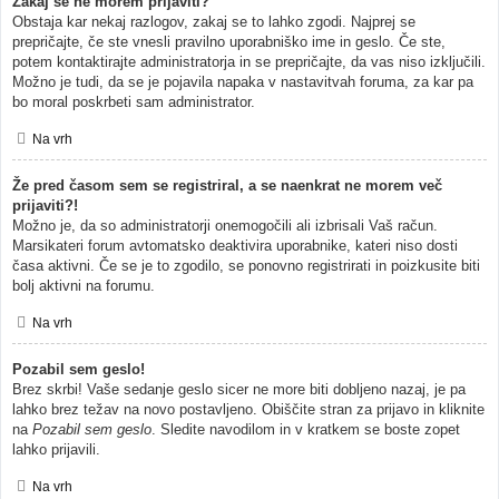
Zakaj se ne morem prijaviti?
Obstaja kar nekaj razlogov, zakaj se to lahko zgodi. Najprej se
prepričajte, če ste vnesli pravilno uporabniško ime in geslo. Če ste,
potem kontaktirajte administratorja in se prepričajte, da vas niso izključili.
Možno je tudi, da se je pojavila napaka v nastavitvah foruma, za kar pa
bo moral poskrbeti sam administrator.
Na vrh
Že pred časom sem se registriral, a se naenkrat ne morem več
prijaviti?!
Možno je, da so administratorji onemogočili ali izbrisali Vaš račun.
Marsikateri forum avtomatsko deaktivira uporabnike, kateri niso dosti
časa aktivni. Če se je to zgodilo, se ponovno registrirati in poizkusite biti
bolj aktivni na forumu.
Na vrh
Pozabil sem geslo!
Brez skrbi! Vaše sedanje geslo sicer ne more biti dobljeno nazaj, je pa
lahko brez težav na novo postavljeno. Obiščite stran za prijavo in kliknite
na
Pozabil sem geslo
. Sledite navodilom in v kratkem se boste zopet
lahko prijavili.
Na vrh