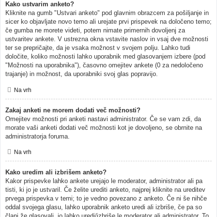
Kako ustvarim anketo?
Kliknite na gumb "Ustvari anketo" pod glavnim obrazcem za pošiljanje in
sicer ko objavljate novo temo ali urejate prvi prispevek na določeno temo;
če gumba ne morete videti, potem nimate primernih dovoljenj za
ustvaritev ankete. V ustrezna okna vstavite naslov in vsaj dve možnosti
ter se prepričajte, da je vsaka možnost v svojem polju. Lahko tudi
določite, koliko možnosti lahko uporabnik med glasovanjem izbere (pod
"Možnosti na uporabnika"), časovno omejitev ankete (0 za nedoločeno
trajanje) in možnost, da uporabniki svoj glas popravijo.
Na vrh
Zakaj anketi ne morem dodati več možnosti?
Omejitev možnosti pri anketi nastavi administrator. Če se vam zdi, da
morate vaši anketi dodati več možnosti kot je dovoljeno, se obrnite na
administratorja foruma.
Na vrh
Kako uredim ali izbrišem anketo?
Kakor prispevke lahko ankete urejajo le moderator, administrator ali pa
tisti, ki jo je ustvaril. Če želite urediti anketo, najprej kliknite na ureditev
prvega prispevka v temi; to je vedno povezano z anketo. Če ni še nihče
oddal svojega glasu, lahko uporabnik anketo uredi ali izbriše, če pa so
člani že glasovali, jo lahko uredi/izbriše le moderator ali administrator. To