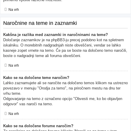
Na vrh
Naročnine na teme in zaznamki
Kakšna je razlika med zaznamki in naročninami na teme?
Določanje zaznamkov je na phpBB3-ju precej podobno kot na spletnem
iskalniku. O morebitnih nadgradnjah niste obveščeni, vendar se lahko
kasneje zopet vrnete na temo. Če pa se boste na določeno temo naročili,
boste o nadgradnji teme ali foruma obveščeni.
Na vrh
Kako se na določene teme naročim?
Lahko zaznamujete ali se naročite na določeno temos klikom na ustrezno
povezavo v menuju "Orodja za temo", na priročnem mestu na dnu ter
vrhu teme.
Odgovarjanje na temo z označeno opcijo "Obvesti me, ko bo objavljen
odgovor" vas naroči na temo.
Na vrh
Kako se na določene forume naročim?