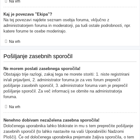
Na vrh
Kaj je povezava "Ekipa"?
Na tej povezavi najdete seznam osebja foruma, vključno z
administratorjem foruma in moderatorji, pa tudi ostale podrobnosti, npr.
katere forume te osebe moderirajo.
Na vrh
Pošiljanje zasebnih sporočil
Ne morem poslati zasebnega sporočila!
Obstajajo trije razlogi, zakaj tega ne morete storiti: 1. niste registrirani
in/ali prijavljeni, 2. administrator foruma je za ves forum preprečil
pošiljanje zasebnih sporočil, 3. administrator foruma vam je preprečil
pošiljanje sporočil. Za več informacij se obrnite na administratorja
foruma.
Na vrh
Nenehno dobivam nezaželena zasebna sporočila!
Določenega uporabnika lahko blokirate in mu s tem preprečite pošiljanje
zasebnih sporočil (to lahko nastavite na vaši Uporabniški Nadzorni
Plošči). Če od določenega uporabnika prejemate žaljiva sporočila, o tem