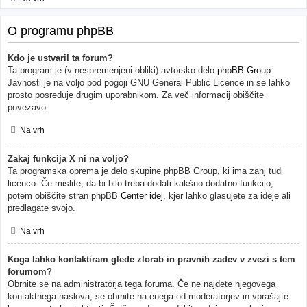
O programu phpBB
Kdo je ustvaril ta forum?
Ta program je (v nespremenjeni obliki) avtorsko delo
phpBB Group
.
Javnosti je na voljo pod pogoji GNU General Public Licence in se lahko
prosto posreduje drugim uporabnikom. Za več informacij obiščite
povezavo.
Na vrh
Zakaj funkcija X ni na voljo?
Ta programska oprema je delo skupine phpBB Group, ki ima zanj tudi
licenco. Če mislite, da bi bilo treba dodati kakšno dodatno funkcijo,
potem obiščite stran phpBB
Center idej
, kjer lahko glasujete za ideje ali
predlagate svojo.
Na vrh
Koga lahko kontaktiram glede zlorab in pravnih zadev v zvezi s tem
forumom?
Obrnite se na administratorja tega foruma. Če ne najdete njegovega
kontaktnega naslova, se obrnite na enega od moderatorjev in vprašajte