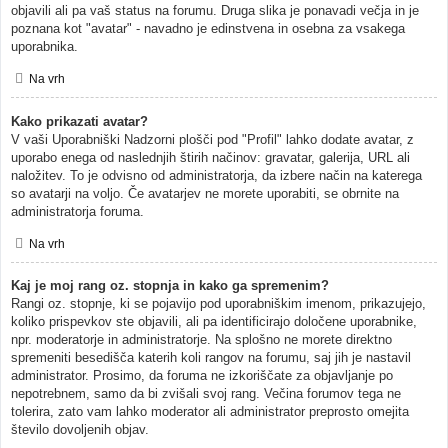
objavili ali pa vaš status na forumu. Druga slika je ponavadi večja in je
poznana kot "avatar" - navadno je edinstvena in osebna za vsakega
uporabnika.
Na vrh
Kako prikazati avatar?
V vaši Uporabniški Nadzorni plošči pod "Profil" lahko dodate avatar, z
uporabo enega od naslednjih štirih načinov: gravatar, galerija, URL ali
naložitev. To je odvisno od administratorja, da izbere način na katerega
so avatarji na voljo. Če avatarjev ne morete uporabiti, se obrnite na
administratorja foruma.
Na vrh
Kaj je moj rang oz. stopnja in kako ga spremenim?
Rangi oz. stopnje, ki se pojavijo pod uporabniškim imenom, prikazujejo,
koliko prispevkov ste objavili, ali pa identificirajo določene uporabnike,
npr. moderatorje in administratorje. Na splošno ne morete direktno
spremeniti besedišča katerih koli rangov na forumu, saj jih je nastavil
administrator. Prosimo, da foruma ne izkoriščate za objavljanje po
nepotrebnem, samo da bi zvišali svoj rang. Večina forumov tega ne
tolerira, zato vam lahko moderator ali administrator preprosto omejita
število dovoljenih objav.