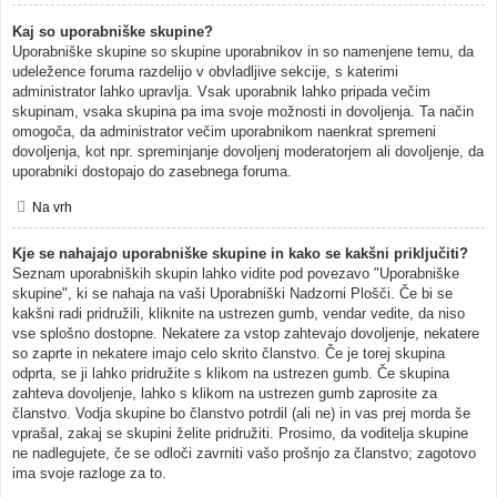
Kaj so uporabniške skupine?
Uporabniške skupine so skupine uporabnikov in so namenjene temu, da
udeležence foruma razdelijo v obvladljive sekcije, s katerimi
administrator lahko upravlja. Vsak uporabnik lahko pripada večim
skupinam, vsaka skupina pa ima svoje možnosti in dovoljenja. Ta način
omogoča, da administrator večim uporabnikom naenkrat spremeni
dovoljenja, kot npr. spreminjanje dovoljenj moderatorjem ali dovoljenje, da
uporabniki dostopajo do zasebnega foruma.
Na vrh
Kje se nahajajo uporabniške skupine in kako se kakšni priključiti?
Seznam uporabniških skupin lahko vidite pod povezavo "Uporabniške
skupine", ki se nahaja na vaši Uporabniški Nadzorni Plošči. Če bi se
kakšni radi pridružili, kliknite na ustrezen gumb, vendar vedite, da niso
vse splošno dostopne. Nekatere za vstop zahtevajo dovoljenje, nekatere
so zaprte in nekatere imajo celo skrito članstvo. Če je torej skupina
odprta, se ji lahko pridružite s klikom na ustrezen gumb. Če skupina
zahteva dovoljenje, lahko s klikom na ustrezen gumb zaprosite za
članstvo. Vodja skupine bo članstvo potrdil (ali ne) in vas prej morda še
vprašal, zakaj se skupini želite pridružiti. Prosimo, da voditelja skupine
ne nadlegujete, če se odloči zavrniti vašo prošnjo za članstvo; zagotovo
ima svoje razloge za to.