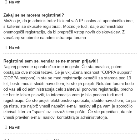
Na vrh
Zakaj se ne morem registrirati?
Možno je, da je administrator blokiral vaš IP naslov ali uporabniško ime,
s katerim se skušate registrirati. Možno je tudi, da je administrator
onemogočil registracijo, da bi preprečil vstop novih obiskovalcev. Z
vprašanji se obrnite na administratorja foruma.
Na vrh
Registriral sem se, vendar se ne morem prijaviti!
Najprej preverite uporabniško ime in geslo. Če sta pravilna, potem
obstajata dve možni težavi. Če je vključena možnost "COPPA support"
(COPPA podpora) in ste se med registracijo označili za starega pod 13
let, boste morali slediti navodilom, ki ste jih prejeli. Nekateri forumi bodo
od vas ali od administratorja celo zahtevali ponovno registracijo, predno
se boste lahko prijavili; ta informacija vam je bila podana tudi med
registracijo. Če ste prejeli elektronsko sporočilo, sledite navodilom, če pa
ga niste, ste najbrž vnesli napačni e-mail naslov ali pa vam je sporočilo
izbrisal filter za "spam" oz. nezaželeno pošto. Če ste prepričani, da ste
vnesli pravilen e-mail naslov, kontaktirajte administratorja.
Na vrh