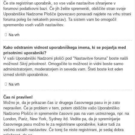
Če ste registriran uporabnik, so vse vaše nastavitve shranjene v
forumovi podatkovni bazi. Če jih želite spremeniti, obiščite stran svoje
Uporabniške Nadzorne Plošče (povezavo ponavadi najdete na vrhu strani
foruma poleg še nekaterih povezav). Ta sistem vam bo omogočil
spremembo vseh vaših nastavitev.
Na vrh
Kako odstranim vidnost uporabniškega imena, ki se pojavlja med
prisotnimi uporabniki?
V vaši Uporabniški Nadzorni plošči pod "Nastavitve foruma" boste našli
možnost
Skrij prisotnost
. Omogočite to možnost in vidni boste samo
administratorjem, moderatorjem in seveda vam. Šteti boste kot eden
izmed skritih uporabnikov.
Na vrh
Čas ni pravilen!
Možno je, da je prikazan čas iz drugega časovnega pasu in je zato
nepravilen. Če je problem v tem, potem obiščite vašo Uporabniško
Nadzorno Ploščo in spremenite časovni pas na vam ustreznega, npr. na
London, Pariz, New York, Sydney itd. Vedite pa, da je spreminjanje
časovnega pasu možno le za registrirane uporabnike, kakor tudi za
večino ostalih nastavitev. Če torej še niste registrirani, je sedaj dobra