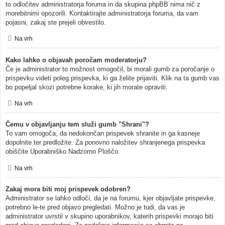
to odločitev administratorja foruma in da skupina phpBB nima nič z
morebitnimi opozorili. Kontaktirajte administratorja foruma, da vam
pojasni, zakaj ste prejeli obvestilo.
Na vrh
Kako lahko o objavah poročam moderatorju?
Če je administrator to možnost omogočil, bi morali gumb za poročanje o
prispevku videti poleg prispevka, ki ga želite prijaviti. Klik na ta gumb vas
bo popeljal skozi potrebne korake, ki jih morate opraviti.
Na vrh
Čemu v objavljanju tem služi gumb "Shrani"?
To vam omogoča, da nedokončan prispevek shranite in ga kasneje
dopolnite ter predložite. Za ponovno naložitev shranjenega prispevka
obiščite Uporabniško Nadzorno Ploščo.
Na vrh
Zakaj mora biti moj prispevek odobren?
Administrator se lahko odloči, da je na forumu, kjer objavljate prispevke,
potrebno le-te pred objavo pregledati. Možno je tudi, da vas je
administrator uvrstil v skupino uporabnikov, katerih prispevki morajo biti