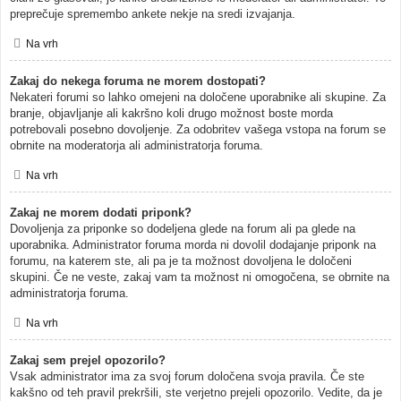
preprečuje spremembo ankete nekje na sredi izvajanja.
Na vrh
Zakaj do nekega foruma ne morem dostopati?
Nekateri forumi so lahko omejeni na določene uporabnike ali skupine. Za
branje, objavljanje ali kakršno koli drugo možnost boste morda
potrebovali posebno dovoljenje. Za odobritev vašega vstopa na forum se
obrnite na moderatorja ali administratorja foruma.
Na vrh
Zakaj ne morem dodati priponk?
Dovoljenja za priponke so dodeljena glede na forum ali pa glede na
uporabnika. Administrator foruma morda ni dovolil dodajanje priponk na
forumu, na katerem ste, ali pa je ta možnost dovoljena le določeni
skupini. Če ne veste, zakaj vam ta možnost ni omogočena, se obrnite na
administratorja foruma.
Na vrh
Zakaj sem prejel opozorilo?
Vsak administrator ima za svoj forum določena svoja pravila. Če ste
kakšno od teh pravil prekršili, ste verjetno prejeli opozorilo. Vedite, da je