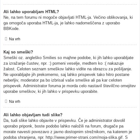
Ali lahko uporabljam HTML?
Ne, na tem forumu ni mogoče objavljati HTML-ja. Večino oblikovanja, ki
ga omogoča uporaba HTML-ja, je lahko nadomeščena z uporabo
BBKode.
Na vrh
Kaj so smeški?
Smeški oz. angleško Smilies so majhne podobe, ki jih lahko uporabljate
za izražanje čustev, npr. :) pomeni veselje, medtem ko :( nakazuje
žalost. Celoten seznam smeškov lahko vidite na obrazcu za pošiljanje.
Ne uporabljajte jih prekomerno, saj lahko prispevek tako hitro postane
neberljiv, moderator pa bo izbrisal vaše smeške ali pa kar celoten
prispevek. Administrator foruma je morda celo nastavil številčno omejitev
uporabe smeškov, ki jih lahko v prispevku uporabite.
Na vrh
Ali lahko objavljam tudi slike?
Da, tudi slike lahko objavite v prispevku. Če je administrator dovolil
uporabo priponk, boste podobo lahko naložili na forum, drugače pa
morate navesti povezavo z javno dostopnim strežnikom, na katerem je
podoba shranjena, npr. http://www.primer-strani.com/moja-slika.gif. S