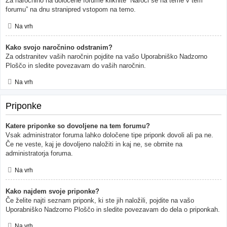
Za naročnino na določene forume kliknite “Naroči se na teme v tem
forumu” na dnu stranipred vstopom na temo.
Na vrh
Kako svojo naročnino odstranim?
Za odstranitev vaših naročnin pojdite na vašo Uporabniško Nadzorno
Ploščo in sledite povezavam do vaših naročnin.
Na vrh
Priponke
Katere priponke so dovoljene na tem forumu?
Vsak administrator foruma lahko določene tipe priponk dovoli ali pa ne.
Če ne veste, kaj je dovoljeno naložiti in kaj ne, se obrnite na
administratorja foruma.
Na vrh
Kako najdem svoje priponke?
Če želite najti seznam priponk, ki ste jih naložili, pojdite na vašo
Uporabniško Nadzorno Ploščo in sledite povezavam do dela o priponkah.
Na vrh