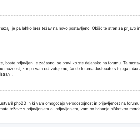
nazaj, je pa lahko brez težav na novo postavljeno. Obiščite stran za prijavo in
te, boste prijavljeni le začasno, se pravi ko ste dejansko na forumu. Ta nast
njeno možnost, kar pa vam odsvetujemo, če do foruma dostopate s tujega računal
stranil.
je ustvaril phpBB in ki vam omogočajo verodostojnost in prijavljenost na forum
imate težave s prijavljanjem ali odjavljanjem, vam bo brisanje piškotkov mor