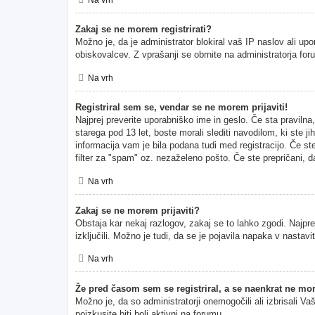
Zakaj se ne morem registrirati?
Možno je, da je administrator blokiral vaš IP naslov ali upo
obiskovalcev. Z vprašanji se obrnite na administratorja for
Na vrh
Registriral sem se, vendar se ne morem prijaviti!
Najprej preverite uporabniško ime in geslo. Če sta pravil
starega pod 13 let, boste morali slediti navodilom, ki ste ji
informacija vam je bila podana tudi med registracijo. Če ste
filter za "spam" oz. nezaželeno pošto. Če ste prepričani, da
Na vrh
Zakaj se ne morem prijaviti?
Obstaja kar nekaj razlogov, zakaj se to lahko zgodi. Najprej
izključili. Možno je tudi, da se je pojavila napaka v nasta
Na vrh
Že pred časom sem se registriral, a se naenkrat ne mor
Možno je, da so administratorji onemogočili ali izbrisali Va
poizkusite biti bolj aktivni na forumu.