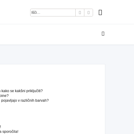
Iskanje
Napredno iskanje
kako se kakšni priključiti?
pine?
pojavljajo v različnih barvah?
!
 sporočila!