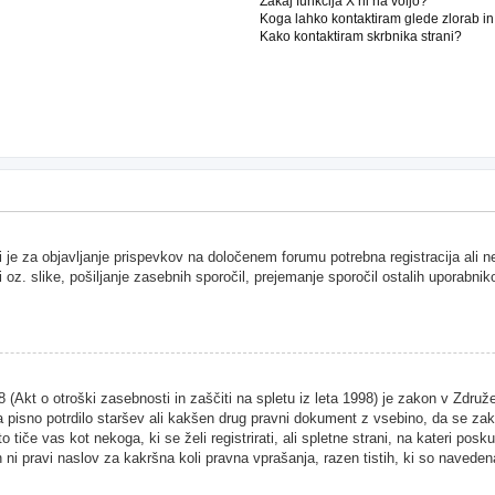
Zakaj funkcija X ni na voljo?
Koga lahko kontaktiram glede zlorab i
Kako kontaktiram skrbnika strani?
i je za objavljanje prispevkov na določenem forumu potrebna registracija ali 
i oz. slike, pošiljanje zasebnih sporočil, prejemanje sporočil ostalih uporabnik
Akt o otroški zasebnosti in zaščiti na spletu iz leta 1998) je zakon v Združen
 pisno potrdilo staršev ali kakšen drug pravni dokument z vsebino, da se zako
 tiče vas kot nekoga, ki se želi registrirati, ali spletne strani, na kateri pos
ni pravi naslov za kakršna koli pravna vprašanja, razen tistih, ki so naveden