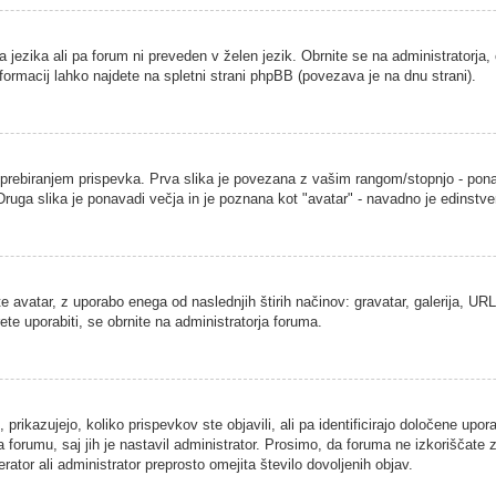
a jezika ali pa forum ni preveden v želen jezik. Obrnite se na administratorja,
nformacij lahko najdete na spletni strani phpBB (povezava je na dnu strani).
ebiranjem prispevka. Prva slika je povezana z vašim rangom/stopnjo - ponavad
. Druga slika je ponavadi večja in je poznana kot "avatar" - navadno je edins
 avatar, z uporabo enega od naslednjih štirih načinov: gravatar, galerija, URL 
ete uporabiti, se obrnite na administratorja foruma.
rikazujejo, koliko prispevkov ste objavili, ali pa identificirajo določene upor
 forumu, saj jih je nastavil administrator. Prosimo, da foruma ne izkoriščate
ator ali administrator preprosto omejita število dovoljenih objav.