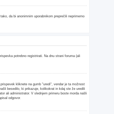
e tako, da bi anonimnim uporabnikom preprečili neprimerno
spevka potrebno registrirati. Na dnu strani foruma (ali
n prispevek kliknete na gumb "uredi", vendar je ta možnost
i besedilo, ki prikazuje, kolikokrat in kdaj ste že uredili
ator ali administrator. V slednjem primeru boste morda našli
apisal odgovor.