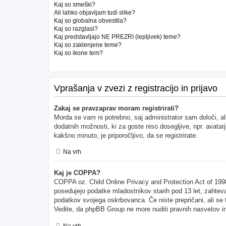
Kaj so smeški?
Ali lahko objavljam tudi slike?
Kaj so globalna obvestila?
Kaj so razglasi?
Kaj predstavljajo NE PREZRI (lepljivek) teme?
Kaj so zaklenjene teme?
Kaj so ikone tem?
Vprašanja v zvezi z registracijo in prijavo
Zakaj se pravzaprav moram registrirati?
Morda se vam ni potrebno, saj administrator sam določi, al
dodatnih možnosti, ki za goste niso dosegljive, npr. avatarj
kakšno minuto, je priporočljivo, da se registrirate.
Na vrh
Kaj je COPPA?
COPPA oz. Child Online Privacy and Protection Act of 1998 (
posedujejo podatke mladostnikov starih pod 13 let, zahteva
podatkov svojega oskrbovanca. Če niste prepričani, ali se to
Vedite, da phpBB Group ne more nuditi pravnih nasvetov in 
Na vrh