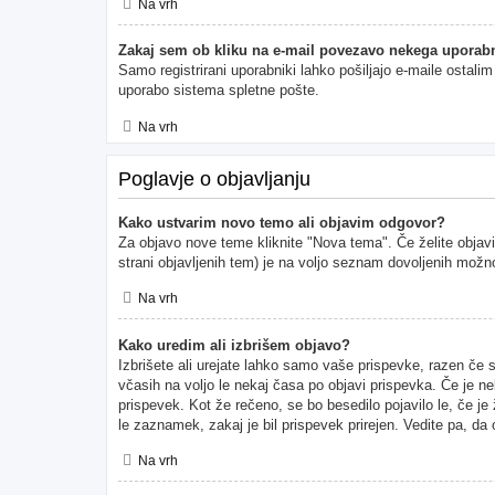
Na vrh
Zakaj sem ob kliku na e-mail povezavo nekega uporabn
Samo registrirani uporabniki lahko pošiljajo e-maile ostal
uporabo sistema spletne pošte.
Na vrh
Poglavje o objavljanju
Kako ustvarim novo temo ali objavim odgovor?
Za objavo nove teme kliknite "Nova tema". Če želite objavi
strani objavljenih tem) je na voljo seznam dovoljenih možno
Na vrh
Kako uredim ali izbrišem objavo?
Izbrišete ali urejate lahko samo vaše prispevke, razen če 
včasih na voljo le nekaj časa po objavi prispevka. Če je ne
prispevek. Kot že rečeno, se bo besedilo pojavilo le, če je
le zaznamek, zakaj je bil prispevek prirejen. Vedite pa, da
Na vrh