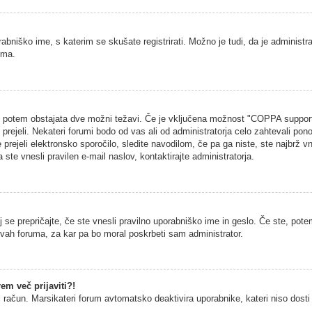
rabniško ime, s katerim se skušate registrirati. Možno je tudi, da je administra
uma.
na, potem obstajata dve možni težavi. Če je vključena možnost "COPPA support
h prejeli. Nekateri forumi bodo od vas ali od administratorja celo zahtevali pono
 prejeli elektronsko sporočilo, sledite navodilom, če pa ga niste, ste najbrž vn
 ste vnesli pravilen e-mail naslov, kontaktirajte administratorja.
 se prepričajte, če ste vnesli pravilno uporabniško ime in geslo. Če ste, potem
vitvah foruma, za kar pa bo moral poskrbeti sam administrator.
em več prijaviti?!
š račun. Marsikateri forum avtomatsko deaktivira uporabnike, kateri niso dosti č