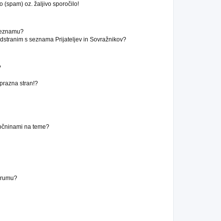
 (spam) oz. žaljivo sporočilo!
 seznamu?
stranim s seznama Prijateljev in Sovražnikov?
?
 prazna stran!?
ročninami na teme?
forumu?