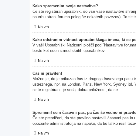
Kako spremenim svoje nastavitve?
Če ste registriran uporabnik, so vse vaše nastavitve shran
na vrhu strani foruma poleg še nekaterih povezav). Ta s
Na vrh
Kako odstranim vidnost uporabniškega imena, ki se po
V vaši Uporabniški Nadzorni plošči pod "Nastavitve forum
boste kot eden izmed skritih uporabnikov.
Na vrh
Čas ni pravilen!
Možno je, da je prikazan čas iz drugega časovnega pasu i
ustreznega, npr. na London, Pariz, New York, Sydney itd. V
niste registrirani, je sedaj dobra priložnost, da se.
Na vrh
Spremenil sem časovni pas, pa čas še vedno ni pravil
Če ste prepričani, da ste pravilno nastavili časovni pas in
opozorite administratorja na napako, da bo lahko rešil teža
Na vrh