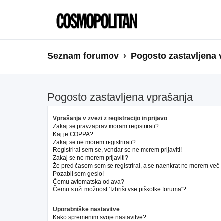
Seznam forumov
Pogosto zastavljena 
Pogosto zastavljena vprašanja
Vprašanja v zvezi z registracijo in prijavo
Zakaj se pravzaprav moram registrirati?
Kaj je COPPA?
Zakaj se ne morem registrirati?
Registriral sem se, vendar se ne morem prijaviti!
Zakaj se ne morem prijaviti?
Že pred časom sem se registriral, a se naenkrat ne morem več pr
Pozabil sem geslo!
Čemu avtomatska odjava?
Čemu služi možnost "Izbriši vse piškotke foruma"?
Uporabniške nastavitve
Kako spremenim svoje nastavitve?