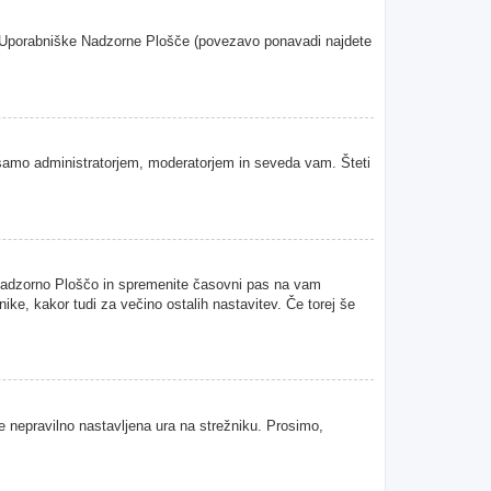
oje Uporabniške Nadzorne Plošče (povezavo ponavadi najdete
samo administratorjem, moderatorjem in seveda vam. Šteti
 Nadzorno Ploščo in spremenite časovni pas na vam
ke, kakor tudi za večino ostalih nastavitev. Če torej še
je nepravilno nastavljena ura na strežniku. Prosimo,