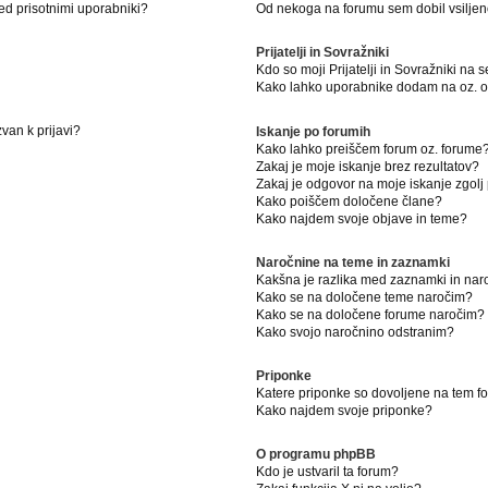
ed prisotnimi uporabniki?
Od nekoga na forumu sem dobil vsiljeno
Prijatelji in Sovražniki
Kdo so moji Prijatelji in Sovražniki na
Kako lahko uporabnike dodam na oz. od
van k prijavi?
Iskanje po forumih
Kako lahko preiščem forum oz. forume
Zakaj je moje iskanje brez rezultatov?
Zakaj je odgovor na moje iskanje zgolj
Kako poiščem določene člane?
Kako najdem svoje objave in teme?
Naročnine na teme in zaznamki
Kakšna je razlika med zaznamki in na
Kako se na določene teme naročim?
Kako se na določene forume naročim?
Kako svojo naročnino odstranim?
Priponke
Katere priponke so dovoljene na tem 
Kako najdem svoje priponke?
O programu phpBB
Kdo je ustvaril ta forum?