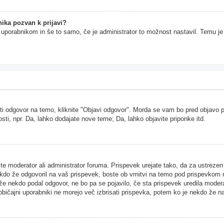
ika pozvan k prijavi?
im uporabnikom in še to samo, če je administrator to možnost nastavil. Temu j
ti odgovor na temo, kliknite "Objavi odgovor". Morda se vam bo pred objavo pri
sti, npr. Da, lahko dodajate nove teme; Da, lahko objavite priponke itd.
ste moderator ali administrator foruma. Prispevek urejate tako, da za ustreze
kdo že odgovoril na vaš prispevek, boste ob vrnitvi na temo pod prispevkom našl
 že nekdo podal odgovor, ne bo pa se pojavilo, če sta prispevek uredila moder
 običajni uporabniki ne morejo več izbrisati prispevka, potem ko je nekdo že n