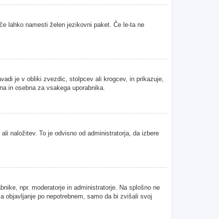
 če lahko namesti želen jezikovni paket. Če le-ta ne
i je v obliki zvezdic, stolpcev ali krogcev, in prikazuje,
tvena in osebna za vsakega uporabnika.
ali naložitev. To je odvisno od administratorja, da izbere
abnike, npr. moderatorje in administratorje. Na splošno ne
 za objavljanje po nepotrebnem, samo da bi zvišali svoj