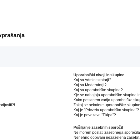
vprašanja
Uporabniški nivoji in skupine
Kaj so Administratorji?
Kaj so Moderatorji?
Kaj so uporabniške skupine?
Kje se nahajajo uporabniške skupine in 
Kako postanem vodja uporabniške sku
ijaviti?!
Zakaj se nekatere uporabniške skupine 
Kaj je "Privzeta uporabniška skupina"?
Kaj je povezava "Ekipa"?
Pošiljanje zasebnih sporočil
Ne morem poslati zasebnega sporočila
Nenehno dobivam nezaželena zasebna