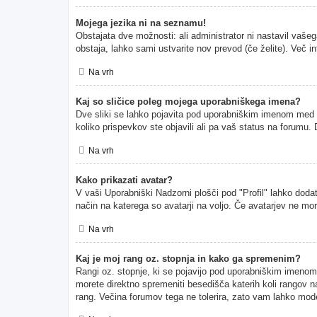
Mojega jezika ni na seznamu!
Obstajata dve možnosti: ali administrator ni nastavil vašeg
obstaja, lahko sami ustvarite nov prevod (če želite). Več i
Na vrh
Kaj so sličice poleg mojega uporabniškega imena?
Dve sliki se lahko pojavita pod uporabniškim imenom med pr
koliko prispevkov ste objavili ali pa vaš status na forumu
Na vrh
Kako prikazati avatar?
V vaši Uporabniški Nadzorni plošči pod "Profil" lahko dodate
način na katerega so avatarji na voljo. Če avatarjev ne mor
Na vrh
Kaj je moj rang oz. stopnja in kako ga spremenim?
Rangi oz. stopnje, ki se pojavijo pod uporabniškim imenom, p
morete direktno spremeniti besedišča katerih koli rangov na
rang. Večina forumov tega ne tolerira, zato vam lahko moder