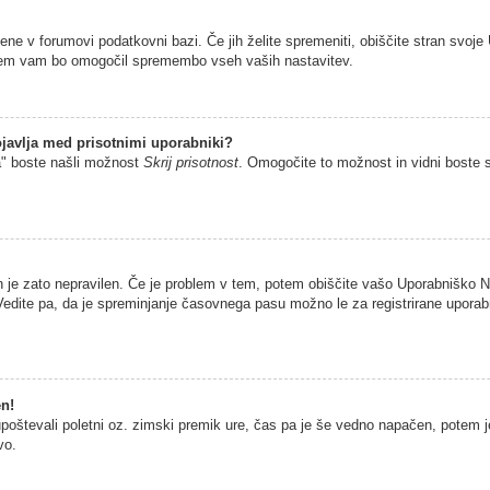
jene v forumovi podatkovni bazi. Če jih želite spremeniti, obiščite stran sv
istem vam bo omogočil spremembo vseh vaših nastavitev.
javlja med prisotnimi uporabniki?
a" boste našli možnost
Skrij prisotnost
. Omogočite to možnost in vidni boste 
n je zato nepravilen. Če je problem v tem, potem obiščite vašo Uporabniško
edite pa, da je spreminjanje časovnega pasu možno le za registrirane uporabni
en!
 upoštevali poletni oz. zimski premik ure, čas pa je še vedno napačen, potem 
vo.