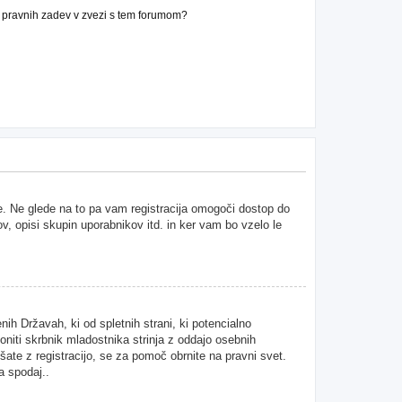
n pravnih zadev v zvezi s tem forumom?
ne. Ne glede na to pa vam registracija omogoči dostop do
ov, opisi skupin uporabnikov itd. in ker vam bo vzelo le
ih Državah, ki od spletnih strani, ki potencialno
niti skrbnik mladostnika strinja z oddajo osebnih
kušate z registracijo, se za pomoč obrnite na pravni svet.
a spodaj..