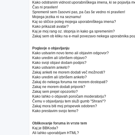
Kako odstranim vidnost uporabniškega imena, ki se pojavlja m
Čas ni pravilen!
Spremenil sem časovni pas, pa čas še vedno ni pravilen!
Mojega jezika ni na seznamu!
Kaj so sličice poleg mojega uporabniškega imena?
Kako prikazati avatar?
Kaj je moj rang oz. stopnja in kako ga spremenim?
Zakaj sem ob kliku na e-mail povezavo nekega uporabnika poz
Poglavje o objavljanju
Kako ustvarim novo temo ali objavim odgovor?
Kako uredim ali izbrišem objavo?
Kako svoji objavi dodam podpis?
Kako ustvarim anketo?
Zakaj anketi ne morem dodati več možnosti?
Kako uredim ali izbrišem anketo?
Zakaj do nekega foruma ne morem dostopati?
Zakaj ne morem dodati priponk?
Zakaj sem prejel opozorilo?
Kako lahko o objavah poročam moderatorju?
Čemu v objavljanju tem služi gumb "Shrani"?
Zakaj mora biti moj prispevek odobren?
Kako prestavim svojo temo?
Oblikovanje foruma in vrste tem
Kaj je BBKoda?
Ali lahko uporabljam HTML?