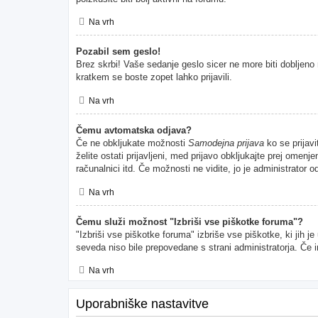
Na vrh
Pozabil sem geslo!
Brez skrbi! Vaše sedanje geslo sicer ne more biti dobljeno 
kratkem se boste zopet lahko prijavili.
Na vrh
Čemu avtomatska odjava?
Če ne obkljukate možnosti
Samodejna prijava
ko se prijavi
želite ostati prijavljeni, med prijavo obkljukajte prej ome
računalnici itd. Če možnosti ne vidite, jo je administrator od
Na vrh
Čemu služi možnost "Izbriši vse piškotke foruma"?
"Izbriši vse piškotke foruma" izbriše vse piškotke, ki jih 
seveda niso bile prepovedane s strani administratorja. Če 
Na vrh
Uporabniške nastavitve