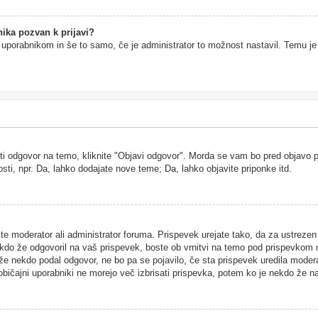
ika pozvan k prijavi?
im uporabnikom in še to samo, če je administrator to možnost nastavil. Temu j
ti odgovor na temo, kliknite "Objavi odgovor". Morda se vam bo pred objavo pri
sti, npr. Da, lahko dodajate nove teme; Da, lahko objavite priponke itd.
ste moderator ali administrator foruma. Prispevek urejate tako, da za ustreze
kdo že odgovoril na vaš prispevek, boste ob vrnitvi na temo pod prispevkom našl
 že nekdo podal odgovor, ne bo pa se pojavilo, če sta prispevek uredila moder
 običajni uporabniki ne morejo več izbrisati prispevka, potem ko je nekdo že n