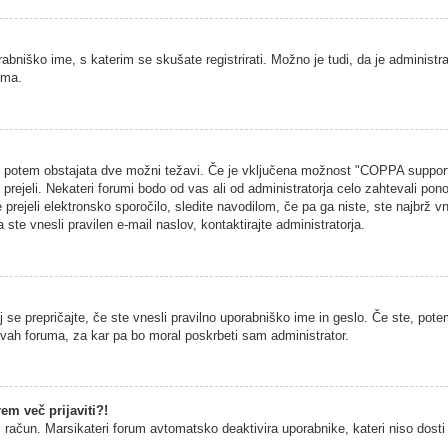
rabniško ime, s katerim se skušate registrirati. Možno je tudi, da je administra
uma.
na, potem obstajata dve možni težavi. Če je vključena možnost "COPPA support
h prejeli. Nekateri forumi bodo od vas ali od administratorja celo zahtevali pono
 prejeli elektronsko sporočilo, sledite navodilom, če pa ga niste, ste najbrž vn
 ste vnesli pravilen e-mail naslov, kontaktirajte administratorja.
 se prepričajte, če ste vnesli pravilno uporabniško ime in geslo. Če ste, potem
vitvah foruma, za kar pa bo moral poskrbeti sam administrator.
em več prijaviti?!
š račun. Marsikateri forum avtomatsko deaktivira uporabnike, kateri niso dosti č