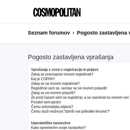
Seznam forumov
Pogosto zastavljena 
Pogosto zastavljena vprašanja
Vprašanja v zvezi z registracijo in prijavo
Zakaj se pravzaprav moram registrirati?
Kaj je COPPA?
Zakaj se ne morem registrirati?
Registriral sem se, vendar se ne morem prijaviti!
Zakaj se ne morem prijaviti?
Že pred časom sem se registriral, a se naenkrat ne morem več pr
Pozabil sem geslo!
Čemu avtomatska odjava?
Čemu služi možnost "Izbriši vse piškotke foruma"?
Uporabniške nastavitve
Kako spremenim svoje nastavitve?