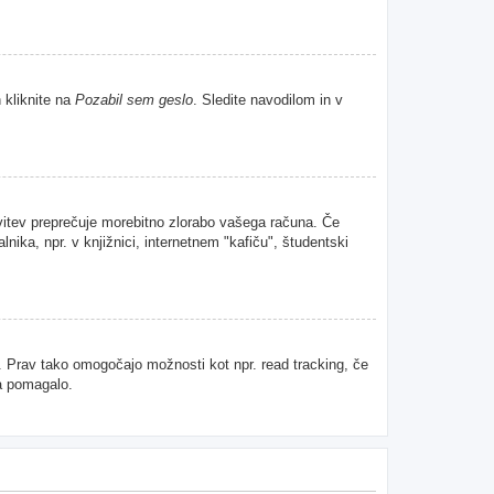
 kliknite na
Pozabil sem geslo
. Sledite navodilom in v
avitev preprečuje morebitno zlorabo vašega računa. Če
nika, npr. v knjižnici, internetnem "kafiču", študentski
u. Prav tako omogočajo možnosti kot npr. read tracking, če
da pomagalo.