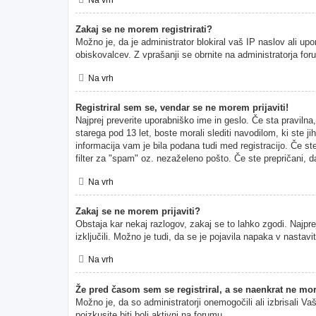
Zakaj se ne morem registrirati?
Možno je, da je administrator blokiral vaš IP naslov ali upo
obiskovalcev. Z vprašanji se obrnite na administratorja for
Na vrh
Registriral sem se, vendar se ne morem prijaviti!
Najprej preverite uporabniško ime in geslo. Če sta pravil
starega pod 13 let, boste morali slediti navodilom, ki ste ji
informacija vam je bila podana tudi med registracijo. Če ste
filter za "spam" oz. nezaželeno pošto. Če ste prepričani, da
Na vrh
Zakaj se ne morem prijaviti?
Obstaja kar nekaj razlogov, zakaj se to lahko zgodi. Najprej
izključili. Možno je tudi, da se je pojavila napaka v nasta
Na vrh
Že pred časom sem se registriral, a se naenkrat ne mor
Možno je, da so administratorji onemogočili ali izbrisali Va
poizkusite biti bolj aktivni na forumu.