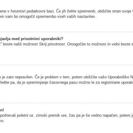
jene v forumovi podatkovni bazi. Če jih želite spremeniti, obiščite stran sv
istem vam bo omogočil spremembo vseh vaših nastavitev.
javlja med prisotnimi uporabniki?
a" boste našli možnost
Skrij prisotnost
. Omogočite to možnost in vidni boste 
n je zato nepravilen. Če je problem v tem, potem obiščite vašo Uporabniško
edite pa, da je spreminjanje časovnega pasu možno le za registrirane uporabni
en!
 upoštevali poletni oz. zimski premik ure, čas pa je še vedno napačen, potem 
vo.