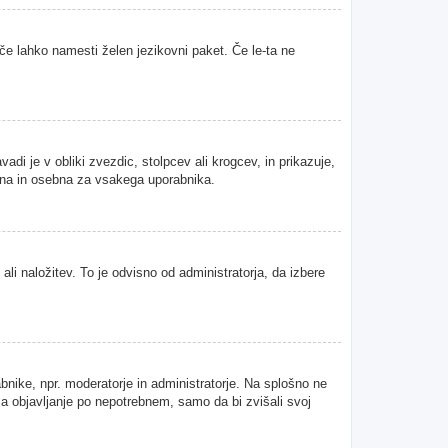
 če lahko namesti želen jezikovni paket. Če le-ta ne
i je v obliki zvezdic, stolpcev ali krogcev, in prikazuje,
tvena in osebna za vsakega uporabnika.
ali naložitev. To je odvisno od administratorja, da izbere
abnike, npr. moderatorje in administratorje. Na splošno ne
 za objavljanje po nepotrebnem, samo da bi zvišali svoj