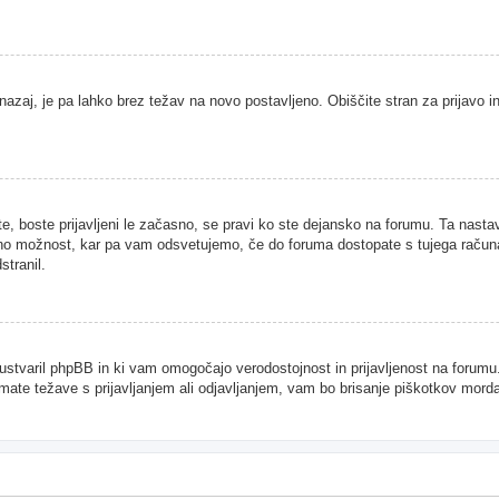
nazaj, je pa lahko brez težav na novo postavljeno. Obiščite stran za prijavo in
te, boste prijavljeni le začasno, se pravi ko ste dejansko na forumu. Ta nast
njeno možnost, kar pa vam odsvetujemo, če do foruma dostopate s tujega računal
stranil.
je ustvaril phpBB in ki vam omogočajo verodostojnost in prijavljenost na forum
imate težave s prijavljanjem ali odjavljanjem, vam bo brisanje piškotkov mor