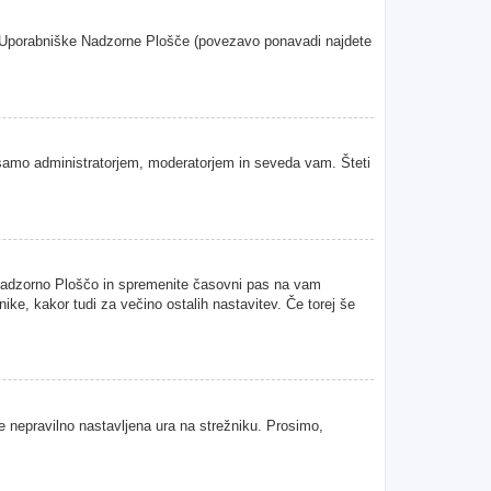
oje Uporabniške Nadzorne Plošče (povezavo ponavadi najdete
samo administratorjem, moderatorjem in seveda vam. Šteti
 Nadzorno Ploščo in spremenite časovni pas na vam
ke, kakor tudi za večino ostalih nastavitev. Če torej še
je nepravilno nastavljena ura na strežniku. Prosimo,