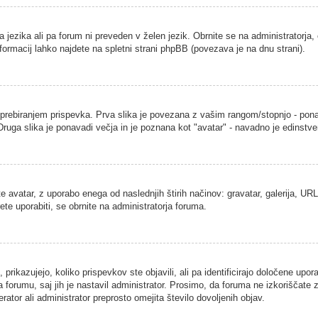
a jezika ali pa forum ni preveden v želen jezik. Obrnite se na administratorja,
nformacij lahko najdete na spletni strani phpBB (povezava je na dnu strani).
ebiranjem prispevka. Prva slika je povezana z vašim rangom/stopnjo - ponavad
. Druga slika je ponavadi večja in je poznana kot "avatar" - navadno je edins
 avatar, z uporabo enega od naslednjih štirih načinov: gravatar, galerija, URL 
ete uporabiti, se obrnite na administratorja foruma.
rikazujejo, koliko prispevkov ste objavili, ali pa identificirajo določene upor
 forumu, saj jih je nastavil administrator. Prosimo, da foruma ne izkoriščate
ator ali administrator preprosto omejita število dovoljenih objav.