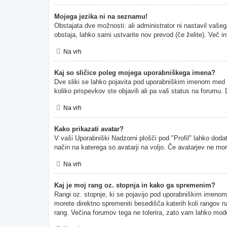
Mojega jezika ni na seznamu!
Obstajata dve možnosti: ali administrator ni nastavil vašeg
obstaja, lahko sami ustvarite nov prevod (če želite). Več i
Na vrh
Kaj so sličice poleg mojega uporabniškega imena?
Dve sliki se lahko pojavita pod uporabniškim imenom med pr
koliko prispevkov ste objavili ali pa vaš status na forumu
Na vrh
Kako prikazati avatar?
V vaši Uporabniški Nadzorni plošči pod "Profil" lahko dodate
način na katerega so avatarji na voljo. Če avatarjev ne mor
Na vrh
Kaj je moj rang oz. stopnja in kako ga spremenim?
Rangi oz. stopnje, ki se pojavijo pod uporabniškim imenom, p
morete direktno spremeniti besedišča katerih koli rangov na
rang. Večina forumov tega ne tolerira, zato vam lahko moder