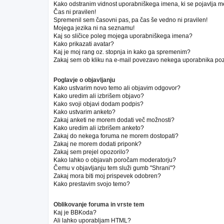
Kako odstranim vidnost uporabniškega imena, ki se pojavlja m
Čas ni pravilen!
Spremenil sem časovni pas, pa čas še vedno ni pravilen!
Mojega jezika ni na seznamu!
Kaj so sličice poleg mojega uporabniškega imena?
Kako prikazati avatar?
Kaj je moj rang oz. stopnja in kako ga spremenim?
Zakaj sem ob kliku na e-mail povezavo nekega uporabnika poz
Poglavje o objavljanju
Kako ustvarim novo temo ali objavim odgovor?
Kako uredim ali izbrišem objavo?
Kako svoji objavi dodam podpis?
Kako ustvarim anketo?
Zakaj anketi ne morem dodati več možnosti?
Kako uredim ali izbrišem anketo?
Zakaj do nekega foruma ne morem dostopati?
Zakaj ne morem dodati priponk?
Zakaj sem prejel opozorilo?
Kako lahko o objavah poročam moderatorju?
Čemu v objavljanju tem služi gumb "Shrani"?
Zakaj mora biti moj prispevek odobren?
Kako prestavim svojo temo?
Oblikovanje foruma in vrste tem
Kaj je BBKoda?
Ali lahko uporabljam HTML?