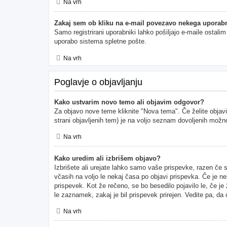
Na vrh
Zakaj sem ob kliku na e-mail povezavo nekega uporabn
Samo registrirani uporabniki lahko pošiljajo e-maile ostal
uporabo sistema spletne pošte.
Na vrh
Poglavje o objavljanju
Kako ustvarim novo temo ali objavim odgovor?
Za objavo nove teme kliknite "Nova tema". Če želite objavi
strani objavljenih tem) je na voljo seznam dovoljenih možno
Na vrh
Kako uredim ali izbrišem objavo?
Izbrišete ali urejate lahko samo vaše prispevke, razen če 
včasih na voljo le nekaj časa po objavi prispevka. Če je ne
prispevek. Kot že rečeno, se bo besedilo pojavilo le, če je
le zaznamek, zakaj je bil prispevek prirejen. Vedite pa, da
Na vrh