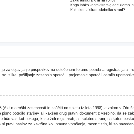
Zakaj funkcija X ni na voljo?
Koga lahko kontaktiram glede zlorab i
Kako kontaktiram skrbnika strani?
i je za objavljanje prispevkov na določenem forumu potrebna registracija ali 
i oz. slike, pošiljanje zasebnih sporočil, prejemanje sporočil ostalih uporabnik
Akt o otroški zasebnosti in zaščiti na spletu iz leta 1998) je zakon v Združen
 pisno potrdilo staršev ali kakšen drug pravni dokument z vsebino, da se zako
 tiče vas kot nekoga, ki se želi registrirati, ali spletne strani, na kateri pos
ni pravi naslov za kakršna koli pravna vprašanja, razen tistih, ki so naveden