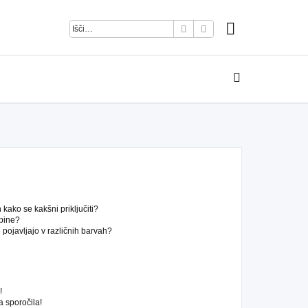
Iskanje
Napredno iskanje
kako se kakšni priključiti?
pine?
pojavljajo v različnih barvah?
!
 sporočila!