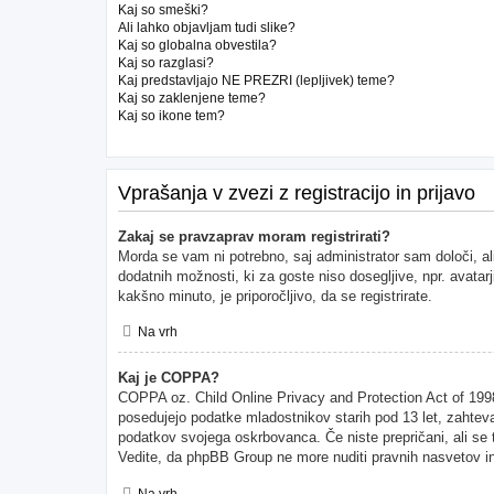
Kaj so smeški?
Ali lahko objavljam tudi slike?
Kaj so globalna obvestila?
Kaj so razglasi?
Kaj predstavljajo NE PREZRI (lepljivek) teme?
Kaj so zaklenjene teme?
Kaj so ikone tem?
Vprašanja v zvezi z registracijo in prijavo
Zakaj se pravzaprav moram registrirati?
Morda se vam ni potrebno, saj administrator sam določi, al
dodatnih možnosti, ki za goste niso dosegljive, npr. avatarj
kakšno minuto, je priporočljivo, da se registrirate.
Na vrh
Kaj je COPPA?
COPPA oz. Child Online Privacy and Protection Act of 1998 (
posedujejo podatke mladostnikov starih pod 13 let, zahteva
podatkov svojega oskrbovanca. Če niste prepričani, ali se to
Vedite, da phpBB Group ne more nuditi pravnih nasvetov in 
Na vrh