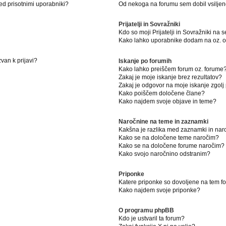
ed prisotnimi uporabniki?
Od nekoga na forumu sem dobil vsiljeno
Prijatelji in Sovražniki
Kdo so moji Prijatelji in Sovražniki na
Kako lahko uporabnike dodam na oz. od
van k prijavi?
Iskanje po forumih
Kako lahko preiščem forum oz. forume
Zakaj je moje iskanje brez rezultatov?
Zakaj je odgovor na moje iskanje zgolj
Kako poiščem določene člane?
Kako najdem svoje objave in teme?
Naročnine na teme in zaznamki
Kakšna je razlika med zaznamki in na
Kako se na določene teme naročim?
Kako se na določene forume naročim?
Kako svojo naročnino odstranim?
Priponke
Katere priponke so dovoljene na tem 
Kako najdem svoje priponke?
O programu phpBB
Kdo je ustvaril ta forum?