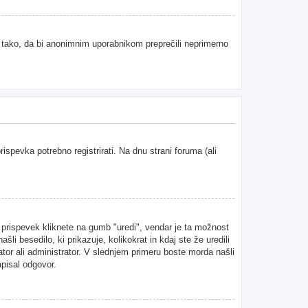
e tako, da bi anonimnim uporabnikom preprečili neprimerno
spevka potrebno registrirati. Na dnu strani foruma (ali
n prispevek kliknete na gumb "uredi", vendar je ta možnost
i besedilo, ki prikazuje, kolikokrat in kdaj ste že uredili
ator ali administrator. V slednjem primeru boste morda našli
apisal odgovor.