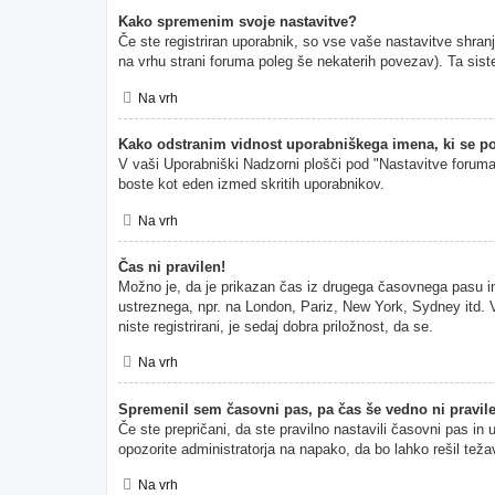
Kako spremenim svoje nastavitve?
Če ste registriran uporabnik, so vse vaše nastavitve shran
na vrhu strani foruma poleg še nekaterih povezav). Ta s
Na vrh
Kako odstranim vidnost uporabniškega imena, ki se po
V vaši Uporabniški Nadzorni plošči pod "Nastavitve forum
boste kot eden izmed skritih uporabnikov.
Na vrh
Čas ni pravilen!
Možno je, da je prikazan čas iz drugega časovnega pasu i
ustreznega, npr. na London, Pariz, New York, Sydney itd. V
niste registrirani, je sedaj dobra priložnost, da se.
Na vrh
Spremenil sem časovni pas, pa čas še vedno ni pravil
Če ste prepričani, da ste pravilno nastavili časovni pas in
opozorite administratorja na napako, da bo lahko rešil teža
Na vrh