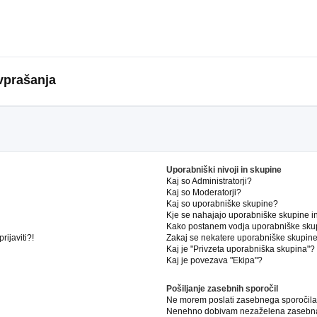
vprašanja
Uporabniški nivoji in skupine
Kaj so Administratorji?
Kaj so Moderatorji?
Kaj so uporabniške skupine?
Kje se nahajajo uporabniške skupine in 
Kako postanem vodja uporabniške sku
ijaviti?!
Zakaj se nekatere uporabniške skupine 
Kaj je "Privzeta uporabniška skupina"?
Kaj je povezava "Ekipa"?
Pošiljanje zasebnih sporočil
Ne morem poslati zasebnega sporočila
Nenehno dobivam nezaželena zasebna