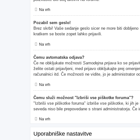
Na vrh
Pozabil sem geslo!
Brez skrbi! Vaše sedanje geslo sicer ne more biti dobljeno 
kratkem se boste zopet lahko prijavili.
Na vrh
Čemu avtomatska odjava?
Če ne obkljukate možnosti
Samodejna prijava
ko se prijavi
želite ostati prijavljeni, med prijavo obkljukajte prej ome
računalnici itd. Če možnosti ne vidite, jo je administrator od
Na vrh
Čemu služi možnost "Izbriši vse piškotke foruma"?
"Izbriši vse piškotke foruma" izbriše vse piškotke, ki jih 
seveda niso bile prepovedane s strani administratorja. Če 
Na vrh
Uporabniške nastavitve