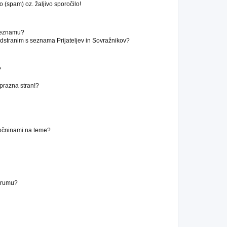
 (spam) oz. žaljivo sporočilo!
 seznamu?
stranim s seznama Prijateljev in Sovražnikov?
?
 prazna stran!?
ročninami na teme?
forumu?