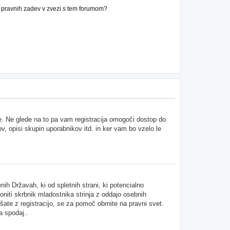
n pravnih zadev v zvezi s tem forumom?
ne. Ne glede na to pa vam registracija omogoči dostop do
ov, opisi skupin uporabnikov itd. in ker vam bo vzelo le
ih Državah, ki od spletnih strani, ki potencialno
niti skrbnik mladostnika strinja z oddajo osebnih
kušate z registracijo, se za pomoč obrnite na pravni svet.
a spodaj..