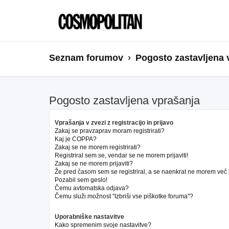
Seznam forumov
Pogosto zastavljena 
Pogosto zastavljena vprašanja
Vprašanja v zvezi z registracijo in prijavo
Zakaj se pravzaprav moram registrirati?
Kaj je COPPA?
Zakaj se ne morem registrirati?
Registriral sem se, vendar se ne morem prijaviti!
Zakaj se ne morem prijaviti?
Že pred časom sem se registriral, a se naenkrat ne morem več pr
Pozabil sem geslo!
Čemu avtomatska odjava?
Čemu služi možnost "Izbriši vse piškotke foruma"?
Uporabniške nastavitve
Kako spremenim svoje nastavitve?