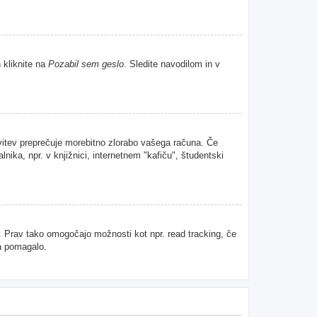
 kliknite na
Pozabil sem geslo
. Sledite navodilom in v
avitev preprečuje morebitno zlorabo vašega računa. Če
nika, npr. v knjižnici, internetnem "kafiču", študentski
u. Prav tako omogočajo možnosti kot npr. read tracking, če
da pomagalo.