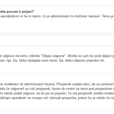
ika pozvan k prijavi?
im uporabnikom in še to samo, če je administrator to možnost nastavil. Temu j
ti odgovor na temo, kliknite "Objavi odgovor". Morda se vam bo pred objavo pri
sti, npr. Da, lahko dodajate nove teme; Da, lahko objavite priponke itd.
ste moderator ali administrator foruma. Prispevek urejate tako, da za ustreze
kdo že odgovoril na vaš prispevek, boste ob vrnitvi na temo pod prispevkom našl
 že nekdo podal odgovor, ne bo pa se pojavilo, če sta prispevek uredila moder
 običajni uporabniki ne morejo več izbrisati prispevka, potem ko je nekdo že n