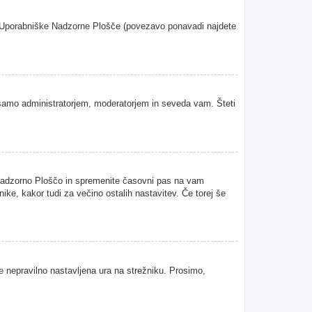
oje Uporabniške Nadzorne Plošče (povezavo ponavadi najdete
samo administratorjem, moderatorjem in seveda vam. Šteti
 Nadzorno Ploščo in spremenite časovni pas na vam
ke, kakor tudi za večino ostalih nastavitev. Če torej še
je nepravilno nastavljena ura na strežniku. Prosimo,