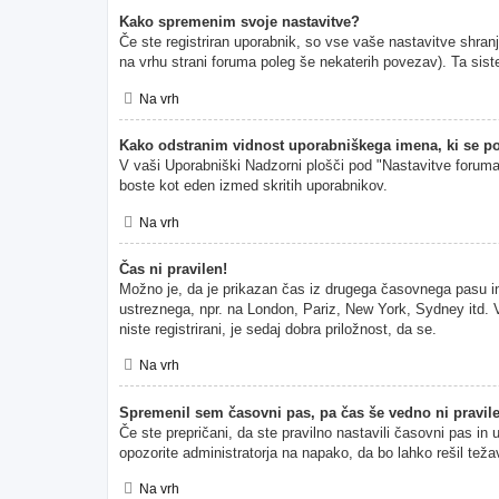
Kako spremenim svoje nastavitve?
Če ste registriran uporabnik, so vse vaše nastavitve shran
na vrhu strani foruma poleg še nekaterih povezav). Ta s
Na vrh
Kako odstranim vidnost uporabniškega imena, ki se po
V vaši Uporabniški Nadzorni plošči pod "Nastavitve forum
boste kot eden izmed skritih uporabnikov.
Na vrh
Čas ni pravilen!
Možno je, da je prikazan čas iz drugega časovnega pasu i
ustreznega, npr. na London, Pariz, New York, Sydney itd. V
niste registrirani, je sedaj dobra priložnost, da se.
Na vrh
Spremenil sem časovni pas, pa čas še vedno ni pravil
Če ste prepričani, da ste pravilno nastavili časovni pas in
opozorite administratorja na napako, da bo lahko rešil teža
Na vrh