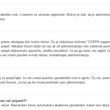
rabniško ime, s katerim se skušate registrirati. Možno je tudi, da je administra
uma.
na, potem obstajata dve možni težavi. Če je vključena možnost "COPPA support
h prejeli. Nekateri forumi bodo od vas ali od administratorja celo zahtevali pono
 prejeli elektronsko sporočilo, sledite navodilom, če pa ga niste, ste najbrž vn
 ste vnesli pravilen e-mail naslov, kontaktirajte administratorja.
 se prepričajte, če ste vnesli pravilno uporabniško ime in geslo. Če ste, potem
vitvah foruma, za kar pa bo moral poskrbeti sam administrator.
em več prijaviti?!
š račun. Marsikateri forum avtomatsko deaktivira uporabnike, kateri niso dosti č