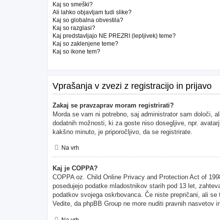
Kaj so smeški?
Ali lahko objavljam tudi slike?
Kaj so globalna obvestila?
Kaj so razglasi?
Kaj predstavljajo NE PREZRI (lepljivek) teme?
Kaj so zaklenjene teme?
Kaj so ikone tem?
Vprašanja v zvezi z registracijo in prijavo
Zakaj se pravzaprav moram registrirati?
Morda se vam ni potrebno, saj administrator sam določi, al
dodatnih možnosti, ki za goste niso dosegljive, npr. avatarj
kakšno minuto, je priporočljivo, da se registrirate.
Na vrh
Kaj je COPPA?
COPPA oz. Child Online Privacy and Protection Act of 1998 (
posedujejo podatke mladostnikov starih pod 13 let, zahteva
podatkov svojega oskrbovanca. Če niste prepričani, ali se to
Vedite, da phpBB Group ne more nuditi pravnih nasvetov in 
Na vrh