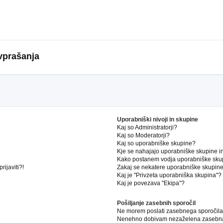
vprašanja
Uporabniški nivoji in skupine
Kaj so Administratorji?
Kaj so Moderatorji?
Kaj so uporabniške skupine?
Kje se nahajajo uporabniške skupine in 
Kako postanem vodja uporabniške sku
ijaviti?!
Zakaj se nekatere uporabniške skupine 
Kaj je "Privzeta uporabniška skupina"?
Kaj je povezava "Ekipa"?
Pošiljanje zasebnih sporočil
Ne morem poslati zasebnega sporočila
Nenehno dobivam nezaželena zasebna