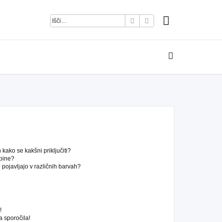
Iskanje
Napredno iskanje
kako se kakšni priključiti?
pine?
pojavljajo v različnih barvah?
!
 sporočila!