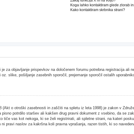
Zakaj funkcija X ni na voljo?
Koga lahko kontaktiram glede zlorab i
Kako kontaktiram skrbnika strani?
i je za objavljanje prispevkov na določenem forumu potrebna registracija ali 
i oz. slike, pošiljanje zasebnih sporočil, prejemanje sporočil ostalih uporabnik
Akt o otroški zasebnosti in zaščiti na spletu iz leta 1998) je zakon v Združen
 pisno potrdilo staršev ali kakšen drug pravni dokument z vsebino, da se zako
 tiče vas kot nekoga, ki se želi registrirati, ali spletne strani, na kateri pos
ni pravi naslov za kakršna koli pravna vprašanja, razen tistih, ki so naveden