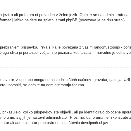
a jezika ali pa forum ni preveden v želen jezik. Obrnite se na administratorja,
nformacij lahko najdete na spletni strani phpBB (povezava je na dnu strani).
ebiranjem prispevka. Prva slika je povezana z vašim rangom/stopnjo - ponavad
. Druga slika je ponavadi večja in je poznana kot "avatar" - navadno je edins
 avatar, z uporabo enega od naslednjih štirih načinov: gravatar, galerija, URL 
ete uporabiti, se obrnite na administratorja foruma.
rikazujejo, koliko prispevkov ste objavili, ali pa identificirajo določene upor
 forumu, saj jih je nastavil administrator. Prosimo, da foruma ne izkoriščate
ator ali administrator preprosto omejita število dovoljenih objav.