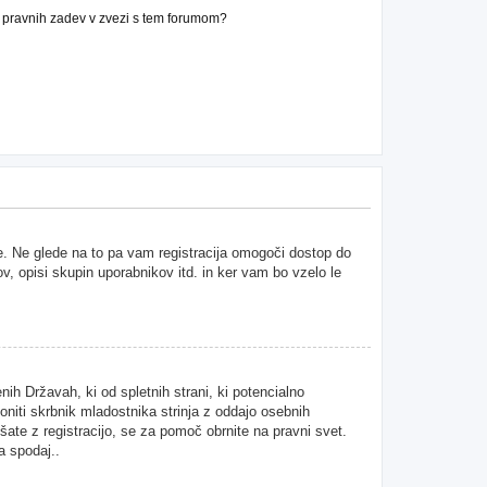
n pravnih zadev v zvezi s tem forumom?
ne. Ne glede na to pa vam registracija omogoči dostop do
ov, opisi skupin uporabnikov itd. in ker vam bo vzelo le
ih Državah, ki od spletnih strani, ki potencialno
niti skrbnik mladostnika strinja z oddajo osebnih
kušate z registracijo, se za pomoč obrnite na pravni svet.
a spodaj..