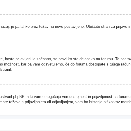
nazaj, je pa lahko brez težav na novo postavljeno. Obiščite stran za prijavo in
te, boste prijavljeni le začasno, se pravi ko ste dejansko na forumu. Ta nast
njeno možnost, kar pa vam odsvetujemo, če do foruma dostopate s tujega računal
stranil.
je ustvaril phpBB in ki vam omogočajo verodostojnost in prijavljenost na forum
imate težave s prijavljanjem ali odjavljanjem, vam bo brisanje piškotkov mor