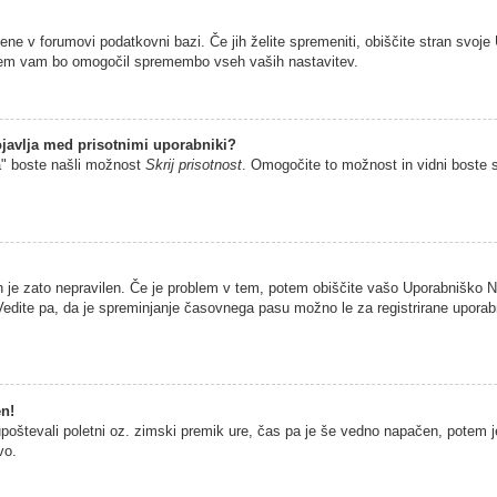
jene v forumovi podatkovni bazi. Če jih želite spremeniti, obiščite stran sv
istem vam bo omogočil spremembo vseh vaših nastavitev.
javlja med prisotnimi uporabniki?
a" boste našli možnost
Skrij prisotnost
. Omogočite to možnost in vidni boste 
n je zato nepravilen. Če je problem v tem, potem obiščite vašo Uporabniško
edite pa, da je spreminjanje časovnega pasu možno le za registrirane uporabni
en!
 upoštevali poletni oz. zimski premik ure, čas pa je še vedno napačen, potem 
vo.