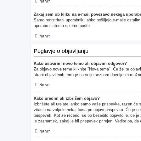
Na vrh
Zakaj sem ob kliku na e-mail povezavo nekega uporabn
Samo registrirani uporabniki lahko pošiljajo e-maile ostal
uporabo sistema spletne pošte.
Na vrh
Poglavje o objavljanju
Kako ustvarim novo temo ali objavim odgovor?
Za objavo nove teme kliknite "Nova tema". Če želite objavi
strani objavljenih tem) je na voljo seznam dovoljenih možno
Na vrh
Kako uredim ali izbrišem objavo?
Izbrišete ali urejate lahko samo vaše prispevke, razen če 
včasih na voljo le nekaj časa po objavi prispevka. Če je ne
prispevek. Kot že rečeno, se bo besedilo pojavilo le, če je
le zaznamek, zakaj je bil prispevek prirejen. Vedite pa, da
Na vrh