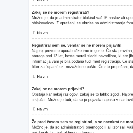
Zakaj se ne morem registrirati?
Možno je, da je administrator blokiral vaš IP naslov ali upo
obiskovalcev. Z vprašanji se obrnite na administratorja for
Na vrh
Registriral sem se, vendar se ne morem prijaviti!
Najprej preverite uporabniško ime in geslo. Če sta pravil
starega pod 13 let, boste morali slediti navodilom, ki ste ji
informacija vam je bila podana tudi med registracijo. Če ste
filter za "spam" oz. nezaželeno pošto. Če ste prepričani, da
Na vrh
Zakaj se ne morem prijaviti?
Obstaja kar nekaj razlogov, zakaj se to lahko zgodi. Najprej
izključili. Možno je tudi, da se je pojavila napaka v nasta
Na vrh
Že pred časom sem se registriral, a se naenkrat ne mor
Možno je, da so administratorji onemogočili ali izbrisali Va
poizkusite biti bolj aktivni na forumu.