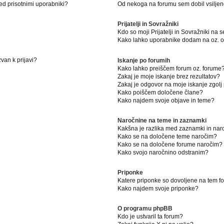
ed prisotnimi uporabniki?
Od nekoga na forumu sem dobil vsiljeno
Prijatelji in Sovražniki
Kdo so moji Prijatelji in Sovražniki na
Kako lahko uporabnike dodam na oz. od
van k prijavi?
Iskanje po forumih
Kako lahko preiščem forum oz. forume
Zakaj je moje iskanje brez rezultatov?
Zakaj je odgovor na moje iskanje zgolj
Kako poiščem določene člane?
Kako najdem svoje objave in teme?
Naročnine na teme in zaznamki
Kakšna je razlika med zaznamki in na
Kako se na določene teme naročim?
Kako se na določene forume naročim?
Kako svojo naročnino odstranim?
Priponke
Katere priponke so dovoljene na tem 
Kako najdem svoje priponke?
O programu phpBB
Kdo je ustvaril ta forum?