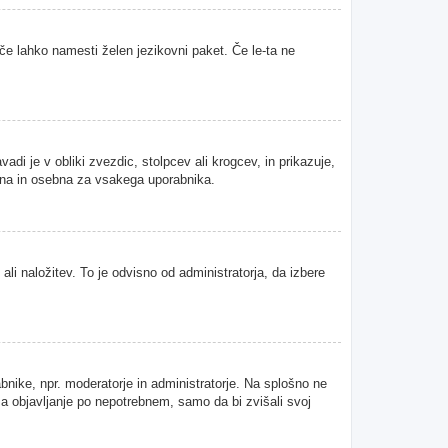
 če lahko namesti želen jezikovni paket. Če le-ta ne
i je v obliki zvezdic, stolpcev ali krogcev, in prikazuje,
tvena in osebna za vsakega uporabnika.
ali naložitev. To je odvisno od administratorja, da izbere
abnike, npr. moderatorje in administratorje. Na splošno ne
 za objavljanje po nepotrebnem, samo da bi zvišali svoj