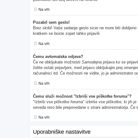
Na vrh
Pozabil sem geslo!
Brez skrbi! Vaše sedanje geslo sicer ne more biti dobljeno 
kratkem se boste zopet lahko prijavili.
Na vrh
Čemu avtomatska odjava?
Če ne obkljukate možnosti
Samodejna prijava
ko se prijavi
želite ostati prijavljeni, med prijavo obkljukajte prej ome
računalnici itd. Če možnosti ne vidite, jo je administrator od
Na vrh
Čemu služi možnost "Izbriši vse piškotke foruma"?
"Izbriši vse piškotke foruma" izbriše vse piškotke, ki jih 
seveda niso bile prepovedane s strani administratorja. Če 
Na vrh
Uporabniške nastavitve