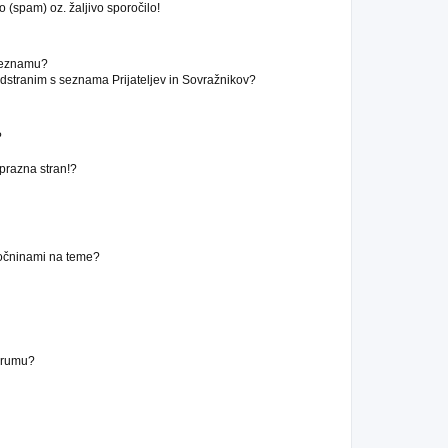
 (spam) oz. žaljivo sporočilo!
 seznamu?
stranim s seznama Prijateljev in Sovražnikov?
?
 prazna stran!?
ročninami na teme?
forumu?