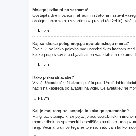
Mojega jezika ni na seznamu!
Obstajata dve možnosti: ali administrator ni nastavil vašeg
obstaja, lahko sami ustvarite nov prevod (če želite). Več i
Na vrh
Kaj so sličice poleg mojega uporabniškega imena?
Dve sliki se lahko pojavita pod uporabniškim imenom med pr
koliko prispevkov ste objavili ali pa vaš status na forumu
Na vrh
Kako prikazati avatar?
V vaši Uporabniški Nadzorni plošči pod "Profil" lahko dodate
način na katerega so avatarji na voljo. Če avatarjev ne mor
Na vrh
Kaj je moj rang oz. stopnja in kako ga spremenim?
Rangi oz. stopnje, ki se pojavijo pod uporabniškim imenom, p
morete direktno spremeniti besedišča katerih koli rangov na
rang. Večina forumov tega ne tolerira, zato vam lahko moder