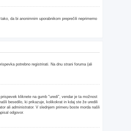
e tako, da bi anonimnim uporabnikom preprečili neprimerno
spevka potrebno registrirati. Na dnu strani foruma (ali
n prispevek kliknete na gumb "uredi", vendar je ta možnost
i besedilo, ki prikazuje, kolikokrat in kdaj ste že uredili
ator ali administrator. V slednjem primeru boste morda našli
apisal odgovor.