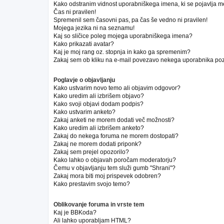
Kako odstranim vidnost uporabniškega imena, ki se pojavlja m
Čas ni pravilen!
Spremenil sem časovni pas, pa čas še vedno ni pravilen!
Mojega jezika ni na seznamu!
Kaj so sličice poleg mojega uporabniškega imena?
Kako prikazati avatar?
Kaj je moj rang oz. stopnja in kako ga spremenim?
Zakaj sem ob kliku na e-mail povezavo nekega uporabnika poz
Poglavje o objavljanju
Kako ustvarim novo temo ali objavim odgovor?
Kako uredim ali izbrišem objavo?
Kako svoji objavi dodam podpis?
Kako ustvarim anketo?
Zakaj anketi ne morem dodati več možnosti?
Kako uredim ali izbrišem anketo?
Zakaj do nekega foruma ne morem dostopati?
Zakaj ne morem dodati priponk?
Zakaj sem prejel opozorilo?
Kako lahko o objavah poročam moderatorju?
Čemu v objavljanju tem služi gumb "Shrani"?
Zakaj mora biti moj prispevek odobren?
Kako prestavim svojo temo?
Oblikovanje foruma in vrste tem
Kaj je BBKoda?
Ali lahko uporabljam HTML?