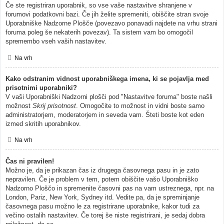
Če ste registriran uporabnik, so vse vaše nastavitve shranjene v
forumovi podatkovni bazi. Če jih želite spremeniti, obiščite stran svoje
Uporabniške Nadzorne Plošče (povezavo ponavadi najdete na vrhu strani
foruma poleg še nekaterih povezav). Ta sistem vam bo omogočil
spremembo vseh vaših nastavitev.
Na vrh
Kako odstranim vidnost uporabniškega imena, ki se pojavlja med
prisotnimi uporabniki?
V vaši Uporabniški Nadzorni plošči pod "Nastavitve foruma" boste našli
možnost
Skrij prisotnost
. Omogočite to možnost in vidni boste samo
administratorjem, moderatorjem in seveda vam. Šteti boste kot eden
izmed skritih uporabnikov.
Na vrh
Čas ni pravilen!
Možno je, da je prikazan čas iz drugega časovnega pasu in je zato
nepravilen. Če je problem v tem, potem obiščite vašo Uporabniško
Nadzorno Ploščo in spremenite časovni pas na vam ustreznega, npr. na
London, Pariz, New York, Sydney itd. Vedite pa, da je spreminjanje
časovnega pasu možno le za registrirane uporabnike, kakor tudi za
večino ostalih nastavitev. Če torej še niste registrirani, je sedaj dobra