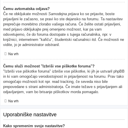
Čemu avtomatska odjava?
Če ne obkljukate možnosti
Samodejna prijava
ko se prijavite, boste
prijavljeni le začasno, se pravi ko ste dejansko na forumu. Ta nastavitev
preprečuje morebitno zlorabo vašega računa. Če želite ostati prijavljeni,
med prijavo obkljukajte prej omenjeno možnost, kar pa vam
odsvetujemo, če do foruma dostopate s tujega računalnika, npr. v
knjižnici, internetnem "kafiču", študentski računalnici itd. Če možnosti ne
vidite, jo je administrator odstranil.
Na vrh
Čemu služi možnost "Izbriši vse piškotke foruma"?
"Izbriši vse piškotke foruma" izbriše vse piškotke, ki jih je ustvaril phpBB
in ki vam omogočajo verodostojnost in prijavljenost na forumu. Prav tako
omogočajo možnosti kot npr. read tracking, če seveda niso bile
prepovedane s strani administratorja. Če imate težave s prijavljanjem ali
odjavljanjem, vam bo brisanje piškotkov morda pomagalo.
Na vrh
Uporabniške nastavitve
Kako spremenim svoje nastavitve?