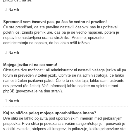
priložnost, da se.
Na vrh
Spremenil sem časovni pas, pa čas še vedno ni pravilen!
Če ste prepričani, da ste pravilno nastavili časovni pas in upoštevali
poletni oz. zimski premik ure, čas pa je še vedno napačen, potem je
nepravilno nastavljena ura na strežniku. Prosimo, opozorite
administratorja na napako, da bo lahko rešil težavo.
Na vrh
Mojega jezika ni na seznamu!
Obstajata dve možnosti: ali administrator ni nastavil vašega jezika ali pa
forum ni preveden v želen jezik. Obrnite se na administratorja, če lahko
namesti želen jezikovni paket. Če le-ta ne obstaja, lahko sami ustvarite
nov prevod (če želite). Več informacij lahko najdete na spletni strani
phpBB (povezava je na dnu strani).
Na vrh
Kaj so sličice poleg mojega uporabniškega imena?
Dve sliki se lahko pojavita pod uporabniškim imenom med prebiranjem
prispevka. Prva slika je povezana z vašim rangom/stopnjo - ponavadi je
v obliki zvezdic, stolpcev ali krogcev, in prikazuje, koliko prispevkov ste