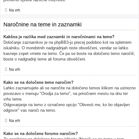
Na vrh
Naročnine na teme in zaznamki
Kakšna je razlika med zaznamki in naročninami na teme?
Določanje zaznamkov je na phpBB3-ju precej podobno kot na spletnem
iskalniku. O morebitnih nadgradnjah niste obveščeni, vendar se lahko
kasneje zopet vrnete na temo. Če pa se boste na določeno temo naročili,
boste o nadgradnji teme ali foruma obveščeni.
Na vrh
Kako se na določene teme naročim?
Lahko zaznamujete ali se naročite na določeno temos klikom na ustrezno
povezavo v menuju "Orodja za temo", na priročnem mestu na dnu ter
vrhu teme.
Odgovarjanje na temo z označeno opcijo "Obvesti me, ko bo objavljen
odgovor" vas naroči na temo.
Na vrh
Kako se na določene forume naročim?