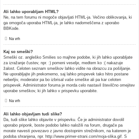
Ali lahko uporabljam HTML?
Ne, na tem forumu ni mogoče objavljati HTML-ja. Večino oblikovanja, ki
ga omogoča uporaba HTML-ja, je lahko nadomeščena z uporabo
BBKode.
Na vrh
Kaj so smeški?
Smeški oz. angleško Smilies so majhne podobe, ki jih lahko uporabljate
za izražanje čustev, npr. :) pomeni veselje, medtem ko :( nakazuje
žalost. Celoten seznam smeškov lahko vidite na obrazcu za pošiljanje.
Ne uporabljajte jih prekomerno, saj lahko prispevek tako hitro postane
neberljiv, moderator pa bo izbrisal vaše smeške ali pa kar celoten
prispevek. Administrator foruma je morda celo nastavil številčno omejitev
uporabe smeškov, ki jih lahko v prispevku uporabite.
Na vrh
Ali lahko objavljam tudi slike?
Da, tudi slike lahko objavite v prispevku. Če je administrator dovolil
uporabo priponk, boste podobo lahko naložili na forum, drugače pa
morate navesti povezavo z javno dostopnim strežnikom, na katerem je
podoba shranjena, npr. http://www.primer-strani.com/moja-slika.gif. S