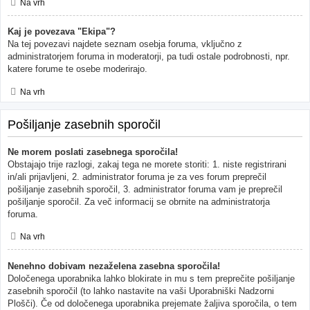
Na vrh
Kaj je povezava "Ekipa"?
Na tej povezavi najdete seznam osebja foruma, vključno z
administratorjem foruma in moderatorji, pa tudi ostale podrobnosti, npr.
katere forume te osebe moderirajo.
Na vrh
Pošiljanje zasebnih sporočil
Ne morem poslati zasebnega sporočila!
Obstajajo trije razlogi, zakaj tega ne morete storiti: 1. niste registrirani
in/ali prijavljeni, 2. administrator foruma je za ves forum preprečil
pošiljanje zasebnih sporočil, 3. administrator foruma vam je preprečil
pošiljanje sporočil. Za več informacij se obrnite na administratorja
foruma.
Na vrh
Nenehno dobivam nezaželena zasebna sporočila!
Določenega uporabnika lahko blokirate in mu s tem preprečite pošiljanje
zasebnih sporočil (to lahko nastavite na vaši Uporabniški Nadzorni
Plošči). Če od določenega uporabnika prejemate žaljiva sporočila, o tem