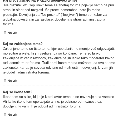
Kaj predstavljajo NE PREZRI (lepljivek) teme?
"Ne prezrite" oz. "lepljivek" teme se znotraj foruma pojavijo samo na prvi
strani in sicer pod razglasi. So precej pomembne, zato jih redno
prebirajte. Dovoljenja za "Ne prezrite" ("lepljivek") teme so, kakor za
globalna obvestila in za razglase, dodeljena s strani administratorja
foruma.
Na vrh
Kaj so zaklenjene teme?
Zaklenjene teme so tiste teme, kjer uporabniki ne morejo več odgovarjati,
morebitne ankete, ki jih vsebuje, pa so končane. Teme so lahko
zaklenjene iz večih razlogov, zaklenita pa jih lahko tako moderator kakor
tudi admnistrator foruma. Tudi sami imate morda možnost, da svojo temo
zaklenete, kar pa je seveda odvisno od možnosti in dovoljenj, ki vam jih
je dodelil administrator foruma.
Na vrh
Kaj so ikone tem?
Ikone tem so slike, ki jih je izbral avtor teme in se navezujejo na vsebino.
Ali lahko ikone tem uporabljate ali ne, je odvisno od možnosti oz.
dovoljenj, ki vam jih je odobril administrator foruma.
Na vrh