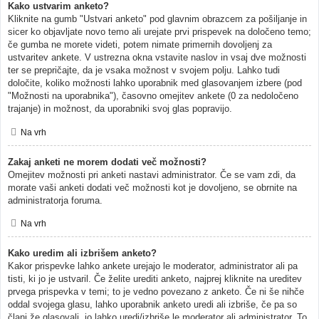
Kako ustvarim anketo?
Kliknite na gumb "Ustvari anketo" pod glavnim obrazcem za pošiljanje in
sicer ko objavljate novo temo ali urejate prvi prispevek na določeno temo;
če gumba ne morete videti, potem nimate primernih dovoljenj za
ustvaritev ankete. V ustrezna okna vstavite naslov in vsaj dve možnosti
ter se prepričajte, da je vsaka možnost v svojem polju. Lahko tudi
določite, koliko možnosti lahko uporabnik med glasovanjem izbere (pod
"Možnosti na uporabnika"), časovno omejitev ankete (0 za nedoločeno
trajanje) in možnost, da uporabniki svoj glas popravijo.
Na vrh
Zakaj anketi ne morem dodati več možnosti?
Omejitev možnosti pri anketi nastavi administrator. Če se vam zdi, da
morate vaši anketi dodati več možnosti kot je dovoljeno, se obrnite na
administratorja foruma.
Na vrh
Kako uredim ali izbrišem anketo?
Kakor prispevke lahko ankete urejajo le moderator, administrator ali pa
tisti, ki jo je ustvaril. Če želite urediti anketo, najprej kliknite na ureditev
prvega prispevka v temi; to je vedno povezano z anketo. Če ni še nihče
oddal svojega glasu, lahko uporabnik anketo uredi ali izbriše, če pa so
člani že glasovali, jo lahko uredi/izbriše le moderator ali administrator. To