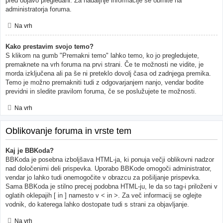
pred objavo pregledani. Za nadaljnje informacije se obrnite na
administratorja foruma.
Na vrh
Kako prestavim svojo temo?
S klikom na gumb "Premakni temo" lahko temo, ko jo pregledujete,
premaknete na vrh foruma na prvi strani. Če te možnosti ne vidite, je
morda izključena ali pa še ni preteklo dovolj časa od zadnjega premika.
Temo je možno premakniti tudi z odgovarjanjem nanjo, vendar bodite
previdni in sledite pravilom foruma, če se poslužujete te možnosti.
Na vrh
Oblikovanje foruma in vrste tem
Kaj je BBKoda?
BBKoda je posebna izboljšava HTML-ja, ki ponuja večji oblikovni nadzor
nad določenimi deli prispevka. Uporabo BBKode omogoči administrator,
vendar jo lahko tudi onemogočite v obrazcu za pošiljanje prispevka.
Sama BBKoda je stilno precej podobna HTML-ju, le da so tag-i priloženi v
oglatih oklepajih [ in ] namesto v < in >. Za več informacij se oglejte
vodnik, do katerega lahko dostopate tudi s strani za objavljanje.
Na vrh