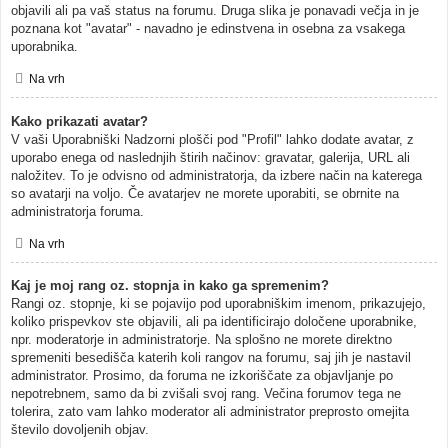
objavili ali pa vaš status na forumu. Druga slika je ponavadi večja in je
poznana kot "avatar" - navadno je edinstvena in osebna za vsakega
uporabnika.
Na vrh
Kako prikazati avatar?
V vaši Uporabniški Nadzorni plošči pod "Profil" lahko dodate avatar, z
uporabo enega od naslednjih štirih načinov: gravatar, galerija, URL ali
naložitev. To je odvisno od administratorja, da izbere način na katerega
so avatarji na voljo. Če avatarjev ne morete uporabiti, se obrnite na
administratorja foruma.
Na vrh
Kaj je moj rang oz. stopnja in kako ga spremenim?
Rangi oz. stopnje, ki se pojavijo pod uporabniškim imenom, prikazujejo,
koliko prispevkov ste objavili, ali pa identificirajo določene uporabnike,
npr. moderatorje in administratorje. Na splošno ne morete direktno
spremeniti besedišča katerih koli rangov na forumu, saj jih je nastavil
administrator. Prosimo, da foruma ne izkoriščate za objavljanje po
nepotrebnem, samo da bi zvišali svoj rang. Večina forumov tega ne
tolerira, zato vam lahko moderator ali administrator preprosto omejita
število dovoljenih objav.