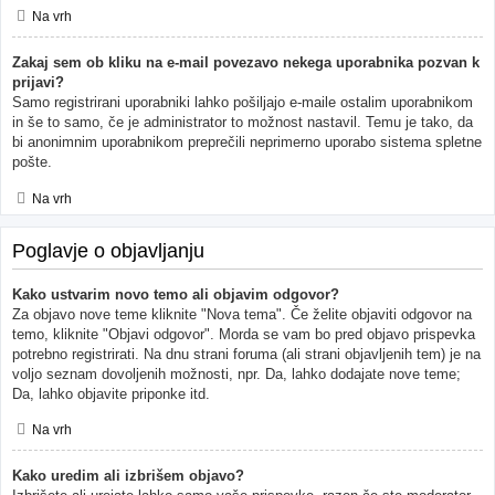
Na vrh
Zakaj sem ob kliku na e-mail povezavo nekega uporabnika pozvan k
prijavi?
Samo registrirani uporabniki lahko pošiljajo e-maile ostalim uporabnikom
in še to samo, če je administrator to možnost nastavil. Temu je tako, da
bi anonimnim uporabnikom preprečili neprimerno uporabo sistema spletne
pošte.
Na vrh
Poglavje o objavljanju
Kako ustvarim novo temo ali objavim odgovor?
Za objavo nove teme kliknite "Nova tema". Če želite objaviti odgovor na
temo, kliknite "Objavi odgovor". Morda se vam bo pred objavo prispevka
potrebno registrirati. Na dnu strani foruma (ali strani objavljenih tem) je na
voljo seznam dovoljenih možnosti, npr. Da, lahko dodajate nove teme;
Da, lahko objavite priponke itd.
Na vrh
Kako uredim ali izbrišem objavo?