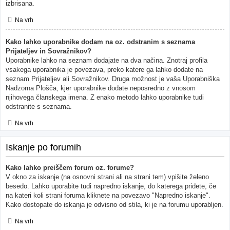
izbrisana.
Na vrh
Kako lahko uporabnike dodam na oz. odstranim s seznama
Prijateljev in Sovražnikov?
Uporabnike lahko na seznam dodajate na dva načina. Znotraj profila
vsakega uporabnika je povezava, preko katere ga lahko dodate na
seznam Prijateljev ali Sovražnikov. Druga možnost je vaša Uporabniška
Nadzorna Plošča, kjer uporabnike dodate neposredno z vnosom
njihovega članskega imena. Z enako metodo lahko uporabnike tudi
odstranite s seznama.
Na vrh
Iskanje po forumih
Kako lahko preiščem forum oz. forume?
V okno za iskanje (na osnovni strani ali na strani tem) vpišite želeno
besedo. Lahko uporabite tudi napredno iskanje, do katerega pridete, če
na kateri koli strani foruma kliknete na povezavo "Napredno iskanje".
Kako dostopate do iskanja je odvisno od stila, ki je na forumu uporabljen.
Na vrh