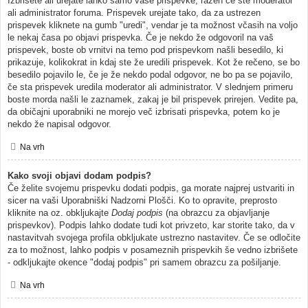
Izbrišete ali urejate lahko samo vaše prispevke, razen če ste moderator
ali administrator foruma. Prispevek urejate tako, da za ustrezen
prispevek kliknete na gumb "uredi", vendar je ta možnost včasih na voljo
le nekaj časa po objavi prispevka. Če je nekdo že odgovoril na vaš
prispevek, boste ob vrnitvi na temo pod prispevkom našli besedilo, ki
prikazuje, kolikokrat in kdaj ste že uredili prispevek. Kot že rečeno, se bo
besedilo pojavilo le, če je že nekdo podal odgovor, ne bo pa se pojavilo,
če sta prispevek uredila moderator ali administrator. V slednjem primeru
boste morda našli le zaznamek, zakaj je bil prispevek prirejen. Vedite pa,
da običajni uporabniki ne morejo več izbrisati prispevka, potem ko je
nekdo že napisal odgovor.
Na vrh
Kako svoji objavi dodam podpis?
Če želite svojemu prispevku dodati podpis, ga morate najprej ustvariti in
sicer na vaši Uporabniški Nadzorni Plošči. Ko to opravite, preprosto
kliknite na oz. obkljukajte
Dodaj podpis
(na obrazcu za objavljanje
prispevkov). Podpis lahko dodate tudi kot privzeto, kar storite tako, da v
nastavitvah svojega profila obkljukate ustrezno nastavitev. Če se odločite
za to možnost, lahko podpis v posameznih prispevkih še vedno izbrišete
- odkljukajte okence "dodaj podpis" pri samem obrazcu za pošiljanje.
Na vrh