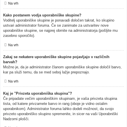
Na vrh
Kako postanem vodja uporabniške skupine?
Voditelj uporabniške skupine je ponavadi določen takrat, ko skupino
ustvari administrator foruma. Če se zanimate za ustvaritev nove
uporabniške skupine, se najprej obrnite na administratorja (pošljite mu
zasebno sporočilo).
Na vrh
Zakaj se nekatere uporabniške skupine pojavljajo v različnih
barvah?
Možno je, da je administrator članom uporabniške skupine določil barvo,
kar pa služi temu, da se med seboj lažje prepoznajo.
Na vrh
Kaj je "Privzeta uporabniška skupina"?
Če pripadate večim uporabniškim skupinam, je vaša privzeta skupina
tista, od katere privzamete barvo in rang (oboje je vidno ostalim
uporabnikom). Administrator foruma lahko dodeli možnost, da svojo
privzeto uporabniško skupino spremenite, in sicer na vaši Uporabniški
Nadzorni plošči.