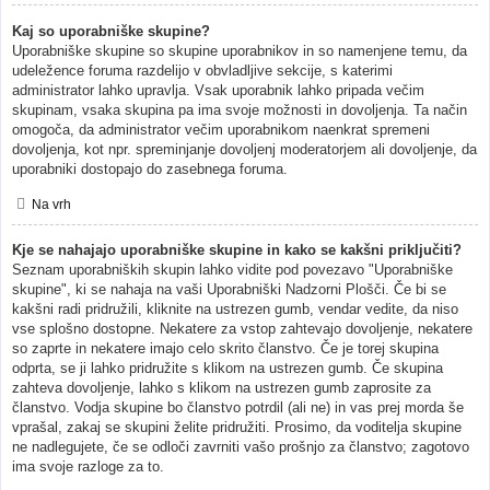
Kaj so uporabniške skupine?
Uporabniške skupine so skupine uporabnikov in so namenjene temu, da
udeležence foruma razdelijo v obvladljive sekcije, s katerimi
administrator lahko upravlja. Vsak uporabnik lahko pripada večim
skupinam, vsaka skupina pa ima svoje možnosti in dovoljenja. Ta način
omogoča, da administrator večim uporabnikom naenkrat spremeni
dovoljenja, kot npr. spreminjanje dovoljenj moderatorjem ali dovoljenje, da
uporabniki dostopajo do zasebnega foruma.
Na vrh
Kje se nahajajo uporabniške skupine in kako se kakšni priključiti?
Seznam uporabniških skupin lahko vidite pod povezavo "Uporabniške
skupine", ki se nahaja na vaši Uporabniški Nadzorni Plošči. Če bi se
kakšni radi pridružili, kliknite na ustrezen gumb, vendar vedite, da niso
vse splošno dostopne. Nekatere za vstop zahtevajo dovoljenje, nekatere
so zaprte in nekatere imajo celo skrito članstvo. Če je torej skupina
odprta, se ji lahko pridružite s klikom na ustrezen gumb. Če skupina
zahteva dovoljenje, lahko s klikom na ustrezen gumb zaprosite za
članstvo. Vodja skupine bo članstvo potrdil (ali ne) in vas prej morda še
vprašal, zakaj se skupini želite pridružiti. Prosimo, da voditelja skupine
ne nadlegujete, če se odloči zavrniti vašo prošnjo za članstvo; zagotovo
ima svoje razloge za to.