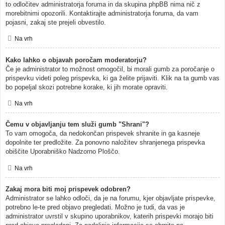
to odločitev administratorja foruma in da skupina phpBB nima nič z
morebitnimi opozorili. Kontaktirajte administratorja foruma, da vam
pojasni, zakaj ste prejeli obvestilo.
Na vrh
Kako lahko o objavah poročam moderatorju?
Če je administrator to možnost omogočil, bi morali gumb za poročanje o
prispevku videti poleg prispevka, ki ga želite prijaviti. Klik na ta gumb vas
bo popeljal skozi potrebne korake, ki jih morate opraviti.
Na vrh
Čemu v objavljanju tem služi gumb "Shrani"?
To vam omogoča, da nedokončan prispevek shranite in ga kasneje
dopolnite ter predložite. Za ponovno naložitev shranjenega prispevka
obiščite Uporabniško Nadzorno Ploščo.
Na vrh
Zakaj mora biti moj prispevek odobren?
Administrator se lahko odloči, da je na forumu, kjer objavljate prispevke,
potrebno le-te pred objavo pregledati. Možno je tudi, da vas je
administrator uvrstil v skupino uporabnikov, katerih prispevki morajo biti