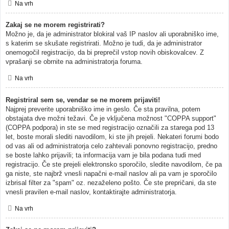
Na vrh
Zakaj se ne morem registrirati?
Možno je, da je administrator blokiral vaš IP naslov ali uporabniško ime,
s katerim se skušate registrirati. Možno je tudi, da je administrator
onemogočil registracijo, da bi preprečil vstop novih obiskovalcev. Z
vprašanji se obrnite na administratorja foruma.
Na vrh
Registriral sem se, vendar se ne morem prijaviti!
Najprej preverite uporabniško ime in geslo. Če sta pravilna, potem
obstajata dve možni težavi. Če je vključena možnost "COPPA support"
(COPPA podpora) in ste se med registracijo označili za starega pod 13
let, boste morali slediti navodilom, ki ste jih prejeli. Nekateri forumi bodo
od vas ali od administratorja celo zahtevali ponovno registracijo, predno
se boste lahko prijavili; ta informacija vam je bila podana tudi med
registracijo. Če ste prejeli elektronsko sporočilo, sledite navodilom, če pa
ga niste, ste najbrž vnesli napačni e-mail naslov ali pa vam je sporočilo
izbrisal filter za "spam" oz. nezaželeno pošto. Če ste prepričani, da ste
vnesli pravilen e-mail naslov, kontaktirajte administratorja.
Na vrh