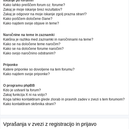
Iskanje po forumih
Kako lahko preiščem forum oz. forume?
Zakaj je moje iskanje brez rezultatov?
Zakaj je odgovor na moje iskanje zgolj prazna stran!?
Kako poiščem določene člane?
Kako najdem svoje objave in teme?
Naročnine na teme in zaznamki
Kakšna je razlika med zaznamki in naročninami na teme?
Kako se na določene teme naročim?
Kako se na določene forume naročim?
Kako svojo naročnino odstranim?
Priponke
Katere priponke so dovoljene na tem forumu?
Kako najdem svoje priponke?
O programu phpBB
Kdo je ustvaril ta forum?
Zakaj funkcija X ni na voljo?
Koga lahko kontaktiram glede zlorab in pravnih zadev v zvezi s tem forumom?
Kako kontaktiram skrbnika strani?
Vprašanja v zvezi z registracijo in prijavo