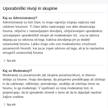
Uporabniški nivoji in skupine
Kaj so Administratorji?
Administratorji so tisti člani, ki imajo največjo stopnjo nadzora nad
celotnim forumom. Ti člani lahko nadzorujejo vse dele obratovanja
foruma, vključno z nastavljanjem dovoljenj, izključevanjem uporabnikov,
ustvarjanjem uporabniških skupin ali moderatorjev itd., vsa ta njihova
dejanja pa so odvisna od tega, kakšna dovoljenja jim je dodelil
ustanovitelj foruma. Lahko imajo celo vse moderatorske zmožnosti
posameznih forumih, kar pa je zopet odvisno od tega, ali je te nastavitve
omogočil ustanovitelj foruma.
Na vrh
Kaj so Moderatorji?
Moderatorji so posamezniki (ali skupine posameznikov), ki dnevno
skrbijo za forume. Imajo dovoljenje, da prispevke preoblikujejo ali zbrišejo
in da zaklenejo, odklenejo, premaknejo, razdelijo ali izbrišejo teme na
forumu, ki ga moderirajo. V spolšnem so torej moderatorji tisti, ki
preprečujejo, da bi uporabniki skrenili s teme ali da bi objavljali nasilne/
žaljive vsebine.
Na vrh