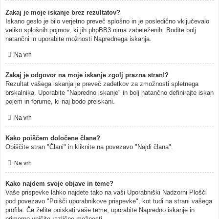
Zakaj je moje iskanje brez rezultatov?
Iskano geslo je bilo verjetno preveč splošno in je posledično vključevalo
veliko splošnih pojmov, ki jih phpBB3 nima zabeleženih. Bodite bolj
natančni in uporabite možnosti Naprednega iskanja.
Na vrh
Zakaj je odgovor na moje iskanje zgolj prazna stran!?
Rezultat vašega iskanja je preveč zadetkov za zmožnosti spletnega
brskalnika. Uporabite "Napredno iskanje" in bolj natančno definirajte iskan
pojem in forume, ki naj bodo preiskani.
Na vrh
Kako poiščem določene člane?
Obiščite stran "Člani" in kliknite na povezavo "Najdi člana".
Na vrh
Kako najdem svoje objave in teme?
Vaše prispevke lahko najdete tako na vaši Uporabniški Nadzorni Plošči
pod povezavo "Poišči uporabnikove prispevke", kot tudi na strani vašega
profila. Če želite poiskati vaše teme, uporabite Napredno iskanje in
primerno vpišite različne možnosti.