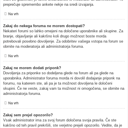
preprečuje spremembo ankete nekje na sredi izvajanja.
Na vrh
Zakaj do nekega foruma ne morem dostopati?
Nekateri forumi so lahko omejeni na določene uporabnike ali skupine. Za
branje, objavljanje ali kakršno koli drugo možnost boste morda
potrebovali posebno dovoljenje. Za odobritev vašega vstopa na forum se
obrnite na moderatorja ali administratorja foruma.
Na vrh
Zakaj ne morem dodati priponk?
Dovoljenja za priponke so dodeljena glede na forum ali pa glede na
uporabnika. Administrator foruma morda ni dovolil dodajanje priponk na
forumu, na katerem ste, ali pa je ta možnost dovoljena le določeni
skupini. Če ne veste, zakaj vam ta možnost ni omogočena, se obrnite na
administratorja foruma.
Na vrh
Zakaj sem prejel opozorilo?
Vsak administrator ima za svoj forum določena svoja pravila. Če ste
kakšno od teh pravil prekršili, ste verjetno prejeli opozorilo. Vedite, da je