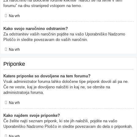
Za naročnino na določene forume kliknite “Naroči se na teme v tem
forumu” na dnu stranipred vstopom na temo.
Na vrh
Kako svojo naročnino odstranim?
Za odstranitev vaših naročnin pojdite na vašo Uporabniško Nadzorno
Ploščo in sledite povezavam do vaših naročnin.
Na vrh
Priponke
Katere priponke so dovoljene na tem forumu?
Vsak administrator foruma lahko določene tipe priponk dovoli ali pa ne.
Če ne veste, kaj je dovoljeno naložiti in kaj ne, se obrnite na
administratorja foruma.
Na vrh
Kako najdem svoje priponke?
Če želite najti seznam priponk, ki ste jih naložili, pojdite na vašo
Uporabniško Nadzorno Ploščo in sledite povezavam do dela o priponkah.
Na vrh