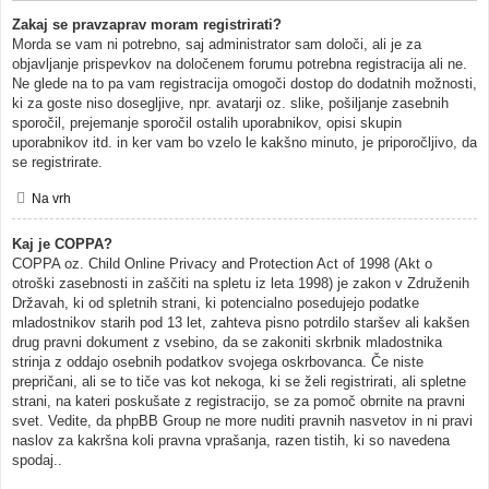
Zakaj se pravzaprav moram registrirati?
Morda se vam ni potrebno, saj administrator sam določi, ali je za
objavljanje prispevkov na določenem forumu potrebna registracija ali ne.
Ne glede na to pa vam registracija omogoči dostop do dodatnih možnosti,
ki za goste niso dosegljive, npr. avatarji oz. slike, pošiljanje zasebnih
sporočil, prejemanje sporočil ostalih uporabnikov, opisi skupin
uporabnikov itd. in ker vam bo vzelo le kakšno minuto, je priporočljivo, da
se registrirate.
Na vrh
Kaj je COPPA?
COPPA oz. Child Online Privacy and Protection Act of 1998 (Akt o
otroški zasebnosti in zaščiti na spletu iz leta 1998) je zakon v Združenih
Državah, ki od spletnih strani, ki potencialno posedujejo podatke
mladostnikov starih pod 13 let, zahteva pisno potrdilo staršev ali kakšen
drug pravni dokument z vsebino, da se zakoniti skrbnik mladostnika
strinja z oddajo osebnih podatkov svojega oskrbovanca. Če niste
prepričani, ali se to tiče vas kot nekoga, ki se želi registrirati, ali spletne
strani, na kateri poskušate z registracijo, se za pomoč obrnite na pravni
svet. Vedite, da phpBB Group ne more nuditi pravnih nasvetov in ni pravi
naslov za kakršna koli pravna vprašanja, razen tistih, ki so navedena
spodaj..