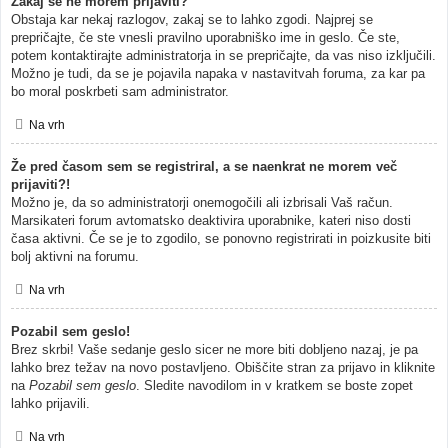
Zakaj se ne morem prijaviti?
Obstaja kar nekaj razlogov, zakaj se to lahko zgodi. Najprej se
prepričajte, če ste vnesli pravilno uporabniško ime in geslo. Če ste,
potem kontaktirajte administratorja in se prepričajte, da vas niso izključili.
Možno je tudi, da se je pojavila napaka v nastavitvah foruma, za kar pa
bo moral poskrbeti sam administrator.
Na vrh
Že pred časom sem se registriral, a se naenkrat ne morem več
prijaviti?!
Možno je, da so administratorji onemogočili ali izbrisali Vaš račun.
Marsikateri forum avtomatsko deaktivira uporabnike, kateri niso dosti
časa aktivni. Če se je to zgodilo, se ponovno registrirati in poizkusite biti
bolj aktivni na forumu.
Na vrh
Pozabil sem geslo!
Brez skrbi! Vaše sedanje geslo sicer ne more biti dobljeno nazaj, je pa
lahko brez težav na novo postavljeno. Obiščite stran za prijavo in kliknite
na
Pozabil sem geslo
. Sledite navodilom in v kratkem se boste zopet
lahko prijavili.
Na vrh