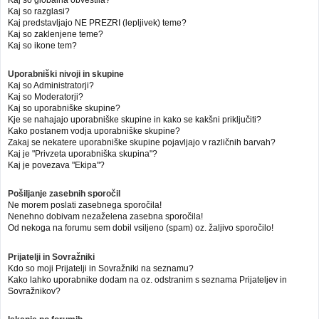
Kaj so globalna obvestila?
Kaj so razglasi?
Kaj predstavljajo NE PREZRI (lepljivek) teme?
Kaj so zaklenjene teme?
Kaj so ikone tem?
Uporabniški nivoji in skupine
Kaj so Administratorji?
Kaj so Moderatorji?
Kaj so uporabniške skupine?
Kje se nahajajo uporabniške skupine in kako se kakšni priključiti?
Kako postanem vodja uporabniške skupine?
Zakaj se nekatere uporabniške skupine pojavljajo v različnih barvah?
Kaj je "Privzeta uporabniška skupina"?
Kaj je povezava "Ekipa"?
Pošiljanje zasebnih sporočil
Ne morem poslati zasebnega sporočila!
Nenehno dobivam nezaželena zasebna sporočila!
Od nekoga na forumu sem dobil vsiljeno (spam) oz. žaljivo sporočilo!
Prijatelji in Sovražniki
Kdo so moji Prijatelji in Sovražniki na seznamu?
Kako lahko uporabnike dodam na oz. odstranim s seznama Prijateljev in
Sovražnikov?