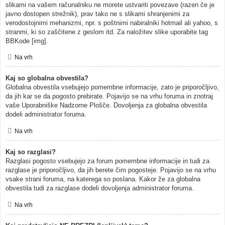
slikami na vašem računalniku ne morete ustvariti povezave (razen če je
javno dostopen strežnik), prav tako ne s slikami shranjenimi za
verodostojnimi mehanizmi, npr. s poštnimi nabiralniki hotmail ali yahoo, s
stranmi, ki so zaščitene z geslom itd. Za naložitev slike uporabite tag
BBKode [img].
Na vrh
Kaj so globalna obvestila?
Globalna obvestila vsebujejo pomembne informacije, zato je priporočljivo,
da jih kar se da pogosto prebirate. Pojavijo se na vrhu foruma in znotraj
vaše Uporabniške Nadzorne Plošče. Dovoljenja za globalna obvestila
dodeli administrator foruma.
Na vrh
Kaj so razglasi?
Razglasi pogosto vsebujejo za forum pomembne informacije in tudi za
razglase je priporočljivo, da jih berete čim pogosteje. Pojavijo se na vrhu
vsake strani foruma, na katerega so poslana. Kakor že za globalna
obvestila tudi za razglase dodeli dovoljenja administrator foruma.
Na vrh