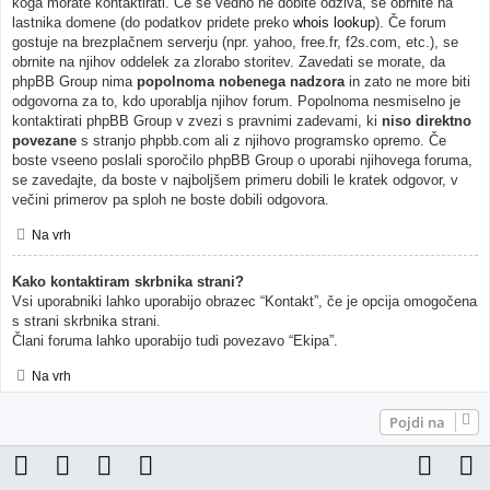
koga morate kontaktirati. Če še vedno ne dobite odziva, se obrnite na
lastnika domene (do podatkov pridete preko
whois lookup
). Če forum
gostuje na brezplačnem serverju (npr. yahoo, free.fr, f2s.com, etc.), se
obrnite na njihov oddelek za zlorabo storitev. Zavedati se morate, da
phpBB Group nima
popolnoma nobenega nadzora
in zato ne more biti
odgovorna za to, kdo uporablja njihov forum. Popolnoma nesmiselno je
kontaktirati phpBB Group v zvezi s pravnimi zadevami, ki
niso direktno
povezane
s stranjo phpbb.com ali z njihovo programsko opremo. Če
boste vseeno poslali sporočilo phpBB Group o uporabi njihovega foruma,
se zavedajte, da boste v najboljšem primeru dobili le kratek odgovor, v
večini primerov pa sploh ne boste dobili odgovora.
Na vrh
Kako kontaktiram skrbnika strani?
Vsi uporabniki lahko uporabijo obrazec “Kontakt”, če je opcija omogočena
s strani skrbnika strani.
Člani foruma lahko uporabijo tudi povezavo “Ekipa”.
Na vrh
Pojdi na