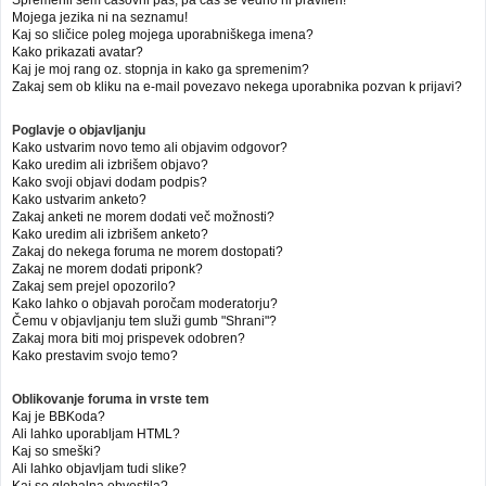
Mojega jezika ni na seznamu!
Kaj so sličice poleg mojega uporabniškega imena?
Kako prikazati avatar?
Kaj je moj rang oz. stopnja in kako ga spremenim?
Zakaj sem ob kliku na e-mail povezavo nekega uporabnika pozvan k prijavi?
Poglavje o objavljanju
Kako ustvarim novo temo ali objavim odgovor?
Kako uredim ali izbrišem objavo?
Kako svoji objavi dodam podpis?
Kako ustvarim anketo?
Zakaj anketi ne morem dodati več možnosti?
Kako uredim ali izbrišem anketo?
Zakaj do nekega foruma ne morem dostopati?
Zakaj ne morem dodati priponk?
Zakaj sem prejel opozorilo?
Kako lahko o objavah poročam moderatorju?
Čemu v objavljanju tem služi gumb "Shrani"?
Zakaj mora biti moj prispevek odobren?
Kako prestavim svojo temo?
Oblikovanje foruma in vrste tem
Kaj je BBKoda?
Ali lahko uporabljam HTML?
Kaj so smeški?
Ali lahko objavljam tudi slike?