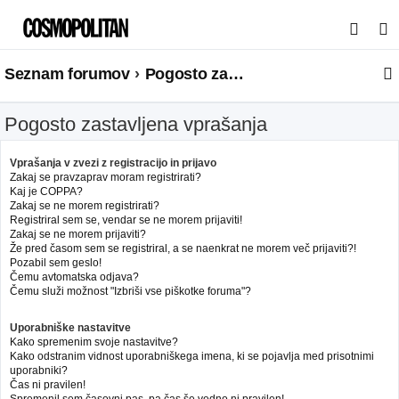
I
s
Seznam forumov
Pogosto zastavljena vprašanja
k
a
Pogosto zastavljena vprašanja
n
j
Vprašanja v zvezi z registracijo in prijavo
e
Zakaj se pravzaprav moram registrirati?
Kaj je COPPA?
Zakaj se ne morem registrirati?
Registriral sem se, vendar se ne morem prijaviti!
Zakaj se ne morem prijaviti?
Že pred časom sem se registriral, a se naenkrat ne morem več prijaviti?!
Pozabil sem geslo!
Čemu avtomatska odjava?
Čemu služi možnost "Izbriši vse piškotke foruma"?
Uporabniške nastavitve
Kako spremenim svoje nastavitve?
Kako odstranim vidnost uporabniškega imena, ki se pojavlja med prisotnimi
uporabniki?
Čas ni pravilen!
Spremenil sem časovni pas, pa čas še vedno ni pravilen!