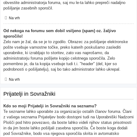
obvestite administratorja foruma, saj mu le-ta lahko prepreči nadaljno
pošiljanje zasebnih sporočil.
Na vrh
Od nekoga na forumu sem dobil vsiljeno (spam) oz. žaljivo
sporočilo!
Zelo nam je žal, da se je to zgodilo. Obrazec za pošiljanje elektronske
pošte vsebuje varnostne točke, preko katerih poskušamo zaslediti
uporabnike, ki izrabljajo to storitev, zato vas naprošamo, da
administratorju foruma pošljete kopijo celotnega sporočila. Zelo
pomembno je, da ta kopija vsebuje tudi t.i. "header" (del, kjer so
podrobnosti o pošiljatelju), saj bo tako administrator lahko ukrepal.
Na vrh
Prijatelji in Sovražniki
Kdo so moji Prijatelji in Sovražniki na seznamu?
Te sezname lahko uporabite za organizacijo ostalih članov foruma. Člani
z vašega seznama Prijateljev bodo dostopni tudi na Uporabniški Nadzorni
Plošči pod hitro povezavo, da boste lahko videli njihov status prisotnosti
in da jim boste lahko pošiljali zasebna sporočila. Če boste koga dodali
pod Sovražnike, bodo vsa njegova sporočila skrita in avtomatsko