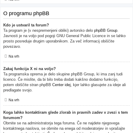
O programu phpBB
Kdo je ustvaril ta forum?
Ta program je (v nespremenjeni obliki) avtorsko delo
phpBB Group
.
Javnosti je na voljo pod pogoji GNU General Public Licence in se lahko
prosto posreduje drugim uporabnikom. Za več informacij obiščite
povezavo.
Na vrh
Zakaj funkcija X ni na voljo?
Ta programska oprema je delo skupine phpBB Group, ki ima zanj tudi
licenco. Če mislite, da bi bilo treba dodati kakšno dodatno funkcijo,
potem obiščite stran phpBB
Center idej
, kjer lahko glasujete za ideje ali
predlagate svojo.
Na vrh
Koga lahko kontaktiram glede zlorab in pravnih zadev v zvezi s tem
forumom?
Obrnite se na administratorja tega foruma. Če ne najdete njegovega
kontaktnega naslova, se obrnite na enega od moderatorjev in vprašajte