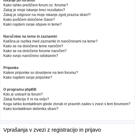
Iskanje po forumih
Kako lahko preiščem forum oz. forume?
Zakaj je moje iskanje brez rezultatov?
Zakaj je odgovor na moje iskanje zgolj prazna stran!?
Kako poiščem določene člane?
Kako najdem svoje objave in teme?
Naročnine na teme in zaznamki
Kakšna je razlika med zaznamki in naročninami na teme?
Kako se na določene teme naročim?
Kako se na določene forume naročim?
Kako svojo naročnino odstranim?
Priponke
Katere priponke so dovoljene na tem forumu?
Kako najdem svoje priponke?
O programu phpBB
Kdo je ustvaril ta forum?
Zakaj funkcija X ni na voljo?
Koga lahko kontaktiram glede zlorab in pravnih zadev v zvezi s tem forumom?
Kako kontaktiram skrbnika strani?
Vprašanja v zvezi z registracijo in prijavo