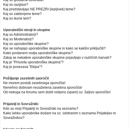
Kaj so globalna obvestila?
Kaj so razglasi?
Kaj predstavljajo NE PREZRI (lepljivek) teme?
Kaj so zaklenjene teme?
Kaj so ikone tem?
Uporabniški nivoji in skupine
Kaj so Administratorji?
Kaj so Moderatorji?
Kaj so uporabniške skupine?
Kje se nahajajo uporabniške skupine in kako se kakšni priključiti?
Kako postanem vodja uporabniške skupine?
Zakaj se nekatere uporabniške skupine pojavljajo v različnih barvah?
Kaj je "Privzeta uporabniška skupina"?
Kaj je povezava "Ekipa"?
Pošiljanje zasebnih sporočil
Ne morem poslati zasebnega sporočila!
Nenehno dobivam nezaželena zasebna sporočila!
Od nekoga na forumu sem dobil vsiljeno (spam) oz. žaljivo sporočilo!
Prijatelji in Sovražniki
Kdo so moji Prijatelji in Sovražniki na seznamu?
Kako lahko uporabnike dodam na oz. odstranim s seznama Prijateljev in
Sovražnikov?