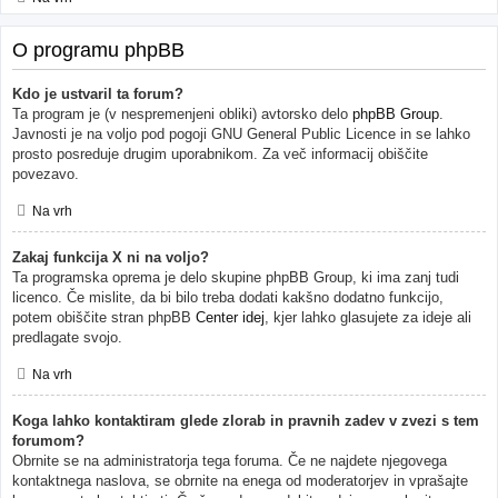
O programu phpBB
Kdo je ustvaril ta forum?
Ta program je (v nespremenjeni obliki) avtorsko delo
phpBB Group
.
Javnosti je na voljo pod pogoji GNU General Public Licence in se lahko
prosto posreduje drugim uporabnikom. Za več informacij obiščite
povezavo.
Na vrh
Zakaj funkcija X ni na voljo?
Ta programska oprema je delo skupine phpBB Group, ki ima zanj tudi
licenco. Če mislite, da bi bilo treba dodati kakšno dodatno funkcijo,
potem obiščite stran phpBB
Center idej
, kjer lahko glasujete za ideje ali
predlagate svojo.
Na vrh
Koga lahko kontaktiram glede zlorab in pravnih zadev v zvezi s tem
forumom?
Obrnite se na administratorja tega foruma. Če ne najdete njegovega
kontaktnega naslova, se obrnite na enega od moderatorjev in vprašajte