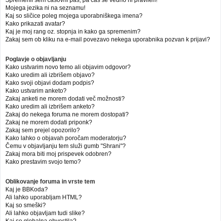
Mojega jezika ni na seznamu!
Kaj so sličice poleg mojega uporabniškega imena?
Kako prikazati avatar?
Kaj je moj rang oz. stopnja in kako ga spremenim?
Zakaj sem ob kliku na e-mail povezavo nekega uporabnika pozvan k prijavi?
Poglavje o objavljanju
Kako ustvarim novo temo ali objavim odgovor?
Kako uredim ali izbrišem objavo?
Kako svoji objavi dodam podpis?
Kako ustvarim anketo?
Zakaj anketi ne morem dodati več možnosti?
Kako uredim ali izbrišem anketo?
Zakaj do nekega foruma ne morem dostopati?
Zakaj ne morem dodati priponk?
Zakaj sem prejel opozorilo?
Kako lahko o objavah poročam moderatorju?
Čemu v objavljanju tem služi gumb "Shrani"?
Zakaj mora biti moj prispevek odobren?
Kako prestavim svojo temo?
Oblikovanje foruma in vrste tem
Kaj je BBKoda?
Ali lahko uporabljam HTML?
Kaj so smeški?
Ali lahko objavljam tudi slike?