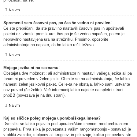
priložnost, da se.
Na vrh
Spremenil sem časovni pas, pa čas še vedno ni pravilen!
Če ste prepričani, da ste pravilno nastavili časovni pas in upoštevali
poletni oz. zimski premik ure, čas pa je še vedno napačen, potem je
nepravilno nastavljena ura na strežniku. Prosimo, opozorite
administratorja na napako, da bo lahko rešil težavo.
Na vrh
Mojega jezika ni na seznamu!
Obstajata dve možnosti: ali administrator ni nastavil vašega jezika ali pa
forum ni preveden v želen jezik. Obrnite se na administratorja, če lahko
namesti želen jezikovni paket. Če le-ta ne obstaja, lahko sami ustvarite
nov prevod (če želite). Več informacij lahko najdete na spletni strani
phpBB (povezava je na dnu strani).
Na vrh
Kaj so sličice poleg mojega uporabniškega imena?
Dve sliki se lahko pojavita pod uporabniškim imenom med prebiranjem
prispevka. Prva slika je povezana z vašim rangom/stopnjo - ponavadi je
v obliki zvezdic, stolpcev ali krogcev, in prikazuje, koliko prispevkov ste