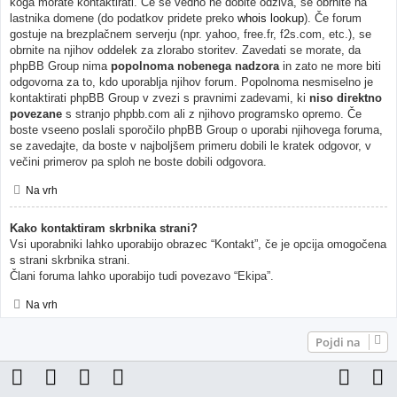
koga morate kontaktirati. Če še vedno ne dobite odziva, se obrnite na
lastnika domene (do podatkov pridete preko
whois lookup
). Če forum
gostuje na brezplačnem serverju (npr. yahoo, free.fr, f2s.com, etc.), se
obrnite na njihov oddelek za zlorabo storitev. Zavedati se morate, da
phpBB Group nima
popolnoma nobenega nadzora
in zato ne more biti
odgovorna za to, kdo uporablja njihov forum. Popolnoma nesmiselno je
kontaktirati phpBB Group v zvezi s pravnimi zadevami, ki
niso direktno
povezane
s stranjo phpbb.com ali z njihovo programsko opremo. Če
boste vseeno poslali sporočilo phpBB Group o uporabi njihovega foruma,
se zavedajte, da boste v najboljšem primeru dobili le kratek odgovor, v
večini primerov pa sploh ne boste dobili odgovora.
Na vrh
Kako kontaktiram skrbnika strani?
Vsi uporabniki lahko uporabijo obrazec “Kontakt”, če je opcija omogočena
s strani skrbnika strani.
Člani foruma lahko uporabijo tudi povezavo “Ekipa”.
Na vrh
Pojdi na