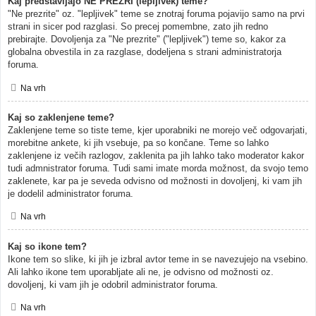
Kaj predstavljajo NE PREZRI (lepljivek) teme?
"Ne prezrite" oz. "lepljivek" teme se znotraj foruma pojavijo samo na prvi
strani in sicer pod razglasi. So precej pomembne, zato jih redno
prebirajte. Dovoljenja za "Ne prezrite" ("lepljivek") teme so, kakor za
globalna obvestila in za razglase, dodeljena s strani administratorja
foruma.
Na vrh
Kaj so zaklenjene teme?
Zaklenjene teme so tiste teme, kjer uporabniki ne morejo več odgovarjati,
morebitne ankete, ki jih vsebuje, pa so končane. Teme so lahko
zaklenjene iz večih razlogov, zaklenita pa jih lahko tako moderator kakor
tudi admnistrator foruma. Tudi sami imate morda možnost, da svojo temo
zaklenete, kar pa je seveda odvisno od možnosti in dovoljenj, ki vam jih
je dodelil administrator foruma.
Na vrh
Kaj so ikone tem?
Ikone tem so slike, ki jih je izbral avtor teme in se navezujejo na vsebino.
Ali lahko ikone tem uporabljate ali ne, je odvisno od možnosti oz.
dovoljenj, ki vam jih je odobril administrator foruma.
Na vrh