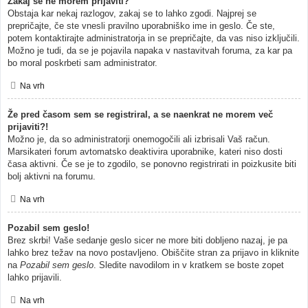
Zakaj se ne morem prijaviti?
Obstaja kar nekaj razlogov, zakaj se to lahko zgodi. Najprej se
prepričajte, če ste vnesli pravilno uporabniško ime in geslo. Če ste,
potem kontaktirajte administratorja in se prepričajte, da vas niso izključili.
Možno je tudi, da se je pojavila napaka v nastavitvah foruma, za kar pa
bo moral poskrbeti sam administrator.
Na vrh
Že pred časom sem se registriral, a se naenkrat ne morem več
prijaviti?!
Možno je, da so administratorji onemogočili ali izbrisali Vaš račun.
Marsikateri forum avtomatsko deaktivira uporabnike, kateri niso dosti
časa aktivni. Če se je to zgodilo, se ponovno registrirati in poizkusite biti
bolj aktivni na forumu.
Na vrh
Pozabil sem geslo!
Brez skrbi! Vaše sedanje geslo sicer ne more biti dobljeno nazaj, je pa
lahko brez težav na novo postavljeno. Obiščite stran za prijavo in kliknite
na
Pozabil sem geslo
. Sledite navodilom in v kratkem se boste zopet
lahko prijavili.
Na vrh