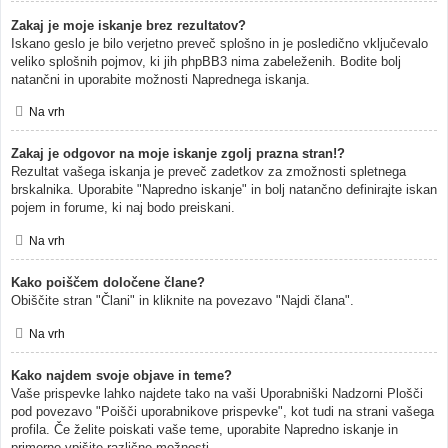
Zakaj je moje iskanje brez rezultatov?
Iskano geslo je bilo verjetno preveč splošno in je posledično vključevalo
veliko splošnih pojmov, ki jih phpBB3 nima zabeleženih. Bodite bolj
natančni in uporabite možnosti Naprednega iskanja.
Na vrh
Zakaj je odgovor na moje iskanje zgolj prazna stran!?
Rezultat vašega iskanja je preveč zadetkov za zmožnosti spletnega
brskalnika. Uporabite "Napredno iskanje" in bolj natančno definirajte iskan
pojem in forume, ki naj bodo preiskani.
Na vrh
Kako poiščem določene člane?
Obiščite stran "Člani" in kliknite na povezavo "Najdi člana".
Na vrh
Kako najdem svoje objave in teme?
Vaše prispevke lahko najdete tako na vaši Uporabniški Nadzorni Plošči
pod povezavo "Poišči uporabnikove prispevke", kot tudi na strani vašega
profila. Če želite poiskati vaše teme, uporabite Napredno iskanje in
primerno vpišite različne možnosti.