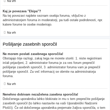
Na vrh
Kaj je povezava "Ekipa"?
Na tej povezavi najdete seznam osebja foruma, vključno z
administratorjem foruma in moderatorji, pa tudi ostale podrobnosti, npr.
katere forume te osebe moderirajo.
Na vrh
Pošiljanje zasebnih sporočil
Ne morem poslati zasebnega sporočila!
Obstajajo trije razlogi, zakaj tega ne morete storiti: 1. niste registrirani
in/ali prijavljeni, 2. administrator foruma je za ves forum preprečil
pošiljanje zasebnih sporočil, 3. administrator foruma vam je preprečil
pošiljanje sporočil. Za več informacij se obrnite na administratorja
foruma.
Na vrh
Nenehno dobivam nezaželena zasebna sporočila!
Določenega uporabnika lahko blokirate in mu s tem preprečite pošiljanje
zasebnih sporočil (to lahko nastavite na vaši Uporabniški Nadzorni
Plošči). Če od določenega uporabnika prejemate žaljiva sporočila, o tem