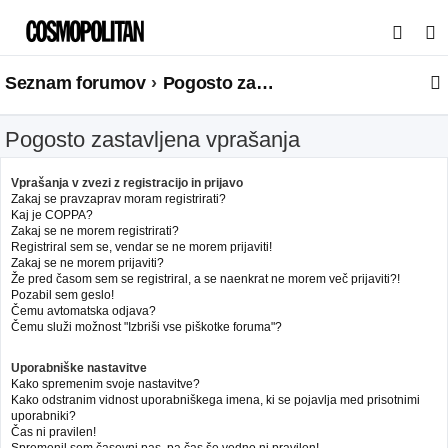
I
s
Seznam forumov
Pogosto zastavljena vprašanja
k
a
Pogosto zastavljena vprašanja
n
j
Vprašanja v zvezi z registracijo in prijavo
e
Zakaj se pravzaprav moram registrirati?
Kaj je COPPA?
Zakaj se ne morem registrirati?
Registriral sem se, vendar se ne morem prijaviti!
Zakaj se ne morem prijaviti?
Že pred časom sem se registriral, a se naenkrat ne morem več prijaviti?!
Pozabil sem geslo!
Čemu avtomatska odjava?
Čemu služi možnost "Izbriši vse piškotke foruma"?
Uporabniške nastavitve
Kako spremenim svoje nastavitve?
Kako odstranim vidnost uporabniškega imena, ki se pojavlja med prisotnimi
uporabniki?
Čas ni pravilen!
Spremenil sem časovni pas, pa čas še vedno ni pravilen!