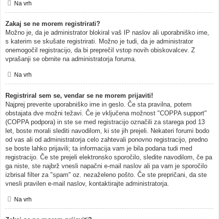
Na vrh
Zakaj se ne morem registrirati?
Možno je, da je administrator blokiral vaš IP naslov ali uporabniško ime,
s katerim se skušate registrirati. Možno je tudi, da je administrator
onemogočil registracijo, da bi preprečil vstop novih obiskovalcev. Z
vprašanji se obrnite na administratorja foruma.
Na vrh
Registriral sem se, vendar se ne morem prijaviti!
Najprej preverite uporabniško ime in geslo. Če sta pravilna, potem
obstajata dve možni težavi. Če je vključena možnost "COPPA support"
(COPPA podpora) in ste se med registracijo označili za starega pod 13
let, boste morali slediti navodilom, ki ste jih prejeli. Nekateri forumi bodo
od vas ali od administratorja celo zahtevali ponovno registracijo, predno
se boste lahko prijavili; ta informacija vam je bila podana tudi med
registracijo. Če ste prejeli elektronsko sporočilo, sledite navodilom, če pa
ga niste, ste najbrž vnesli napačni e-mail naslov ali pa vam je sporočilo
izbrisal filter za "spam" oz. nezaželeno pošto. Če ste prepričani, da ste
vnesli pravilen e-mail naslov, kontaktirajte administratorja.
Na vrh