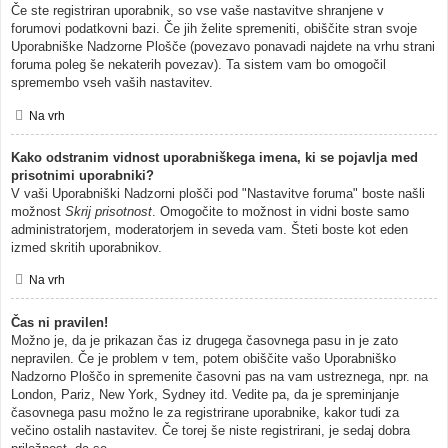
Če ste registriran uporabnik, so vse vaše nastavitve shranjene v
forumovi podatkovni bazi. Če jih želite spremeniti, obiščite stran svoje
Uporabniške Nadzorne Plošče (povezavo ponavadi najdete na vrhu strani
foruma poleg še nekaterih povezav). Ta sistem vam bo omogočil
spremembo vseh vaših nastavitev.
Na vrh
Kako odstranim vidnost uporabniškega imena, ki se pojavlja med
prisotnimi uporabniki?
V vaši Uporabniški Nadzorni plošči pod "Nastavitve foruma" boste našli
možnost
Skrij prisotnost
. Omogočite to možnost in vidni boste samo
administratorjem, moderatorjem in seveda vam. Šteti boste kot eden
izmed skritih uporabnikov.
Na vrh
Čas ni pravilen!
Možno je, da je prikazan čas iz drugega časovnega pasu in je zato
nepravilen. Če je problem v tem, potem obiščite vašo Uporabniško
Nadzorno Ploščo in spremenite časovni pas na vam ustreznega, npr. na
London, Pariz, New York, Sydney itd. Vedite pa, da je spreminjanje
časovnega pasu možno le za registrirane uporabnike, kakor tudi za
večino ostalih nastavitev. Če torej še niste registrirani, je sedaj dobra