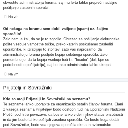
obvestite administratorja foruma, saj mu le-ta lahko prepreči nadaljno
pošiljanje zasebnih sporočil.
Na vrh
Od nekoga na forumu sem dobil vsiljeno (spam) oz. žaljivo
sporočilo!
Zelo nam je žal, da se je to zgodilo. Obrazec za pošiljanje elektronske
pošte vsebuje varnostne točke, preko katerih poskušamo zaslediti
uporabnike, ki izrabljajo to storitev, zato vas naprošamo, da
administratorju foruma pošljete kopijo celotnega sporočila. Zelo
pomembno je, da ta kopija vsebuje tudi t.i. "header" (del, kjer so
podrobnosti o pošiljatelju), saj bo tako administrator lahko ukrepal.
Na vrh
Prijatelji in Sovražniki
Kdo so moji Prijatelji in Sovražniki na seznamu?
Te sezname lahko uporabite za organizacijo ostalih članov foruma. Člani
z vašega seznama Prijateljev bodo dostopni tudi na Uporabniški Nadzorni
Plošči pod hitro povezavo, da boste lahko videli njihov status prisotnosti
in da jim boste lahko pošiljali zasebna sporočila. Če boste koga dodali
pod Sovražnike, bodo vsa njegova sporočila skrita in avtomatsko