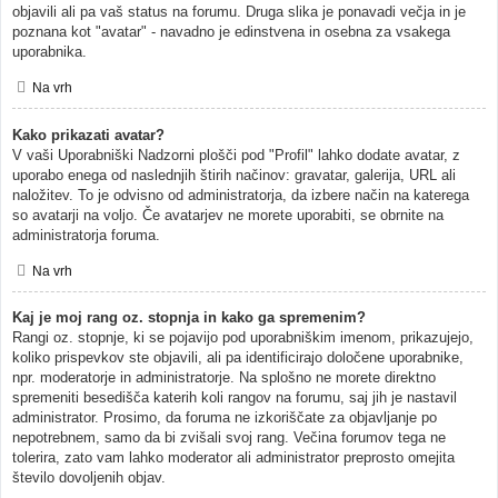
objavili ali pa vaš status na forumu. Druga slika je ponavadi večja in je
poznana kot "avatar" - navadno je edinstvena in osebna za vsakega
uporabnika.
Na vrh
Kako prikazati avatar?
V vaši Uporabniški Nadzorni plošči pod "Profil" lahko dodate avatar, z
uporabo enega od naslednjih štirih načinov: gravatar, galerija, URL ali
naložitev. To je odvisno od administratorja, da izbere način na katerega
so avatarji na voljo. Če avatarjev ne morete uporabiti, se obrnite na
administratorja foruma.
Na vrh
Kaj je moj rang oz. stopnja in kako ga spremenim?
Rangi oz. stopnje, ki se pojavijo pod uporabniškim imenom, prikazujejo,
koliko prispevkov ste objavili, ali pa identificirajo določene uporabnike,
npr. moderatorje in administratorje. Na splošno ne morete direktno
spremeniti besedišča katerih koli rangov na forumu, saj jih je nastavil
administrator. Prosimo, da foruma ne izkoriščate za objavljanje po
nepotrebnem, samo da bi zvišali svoj rang. Večina forumov tega ne
tolerira, zato vam lahko moderator ali administrator preprosto omejita
število dovoljenih objav.