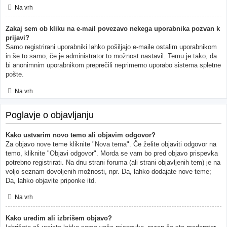
Na vrh
Zakaj sem ob kliku na e-mail povezavo nekega uporabnika pozvan k
prijavi?
Samo registrirani uporabniki lahko pošiljajo e-maile ostalim uporabnikom
in še to samo, če je administrator to možnost nastavil. Temu je tako, da
bi anonimnim uporabnikom preprečili neprimerno uporabo sistema spletne
pošte.
Na vrh
Poglavje o objavljanju
Kako ustvarim novo temo ali objavim odgovor?
Za objavo nove teme kliknite "Nova tema". Če želite objaviti odgovor na
temo, kliknite "Objavi odgovor". Morda se vam bo pred objavo prispevka
potrebno registrirati. Na dnu strani foruma (ali strani objavljenih tem) je na
voljo seznam dovoljenih možnosti, npr. Da, lahko dodajate nove teme;
Da, lahko objavite priponke itd.
Na vrh
Kako uredim ali izbrišem objavo?