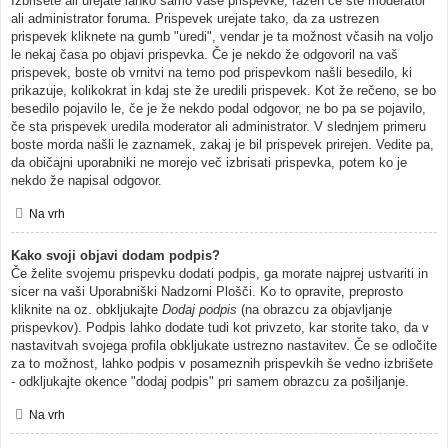
Izbrišete ali urejate lahko samo vaše prispevke, razen če ste moderator
ali administrator foruma. Prispevek urejate tako, da za ustrezen
prispevek kliknete na gumb "uredi", vendar je ta možnost včasih na voljo
le nekaj časa po objavi prispevka. Če je nekdo že odgovoril na vaš
prispevek, boste ob vrnitvi na temo pod prispevkom našli besedilo, ki
prikazuje, kolikokrat in kdaj ste že uredili prispevek. Kot že rečeno, se bo
besedilo pojavilo le, če je že nekdo podal odgovor, ne bo pa se pojavilo,
če sta prispevek uredila moderator ali administrator. V slednjem primeru
boste morda našli le zaznamek, zakaj je bil prispevek prirejen. Vedite pa,
da običajni uporabniki ne morejo več izbrisati prispevka, potem ko je
nekdo že napisal odgovor.
Na vrh
Kako svoji objavi dodam podpis?
Če želite svojemu prispevku dodati podpis, ga morate najprej ustvariti in
sicer na vaši Uporabniški Nadzorni Plošči. Ko to opravite, preprosto
kliknite na oz. obkljukajte
Dodaj podpis
(na obrazcu za objavljanje
prispevkov). Podpis lahko dodate tudi kot privzeto, kar storite tako, da v
nastavitvah svojega profila obkljukate ustrezno nastavitev. Če se odločite
za to možnost, lahko podpis v posameznih prispevkih še vedno izbrišete
- odkljukajte okence "dodaj podpis" pri samem obrazcu za pošiljanje.
Na vrh