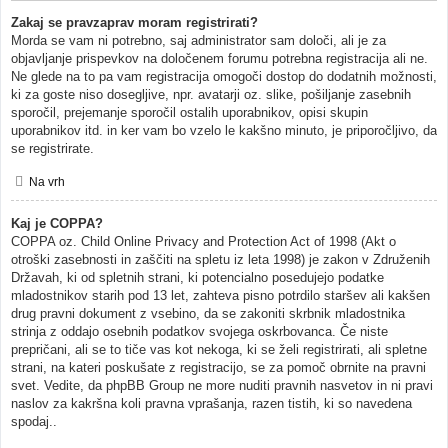
Zakaj se pravzaprav moram registrirati?
Morda se vam ni potrebno, saj administrator sam določi, ali je za
objavljanje prispevkov na določenem forumu potrebna registracija ali ne.
Ne glede na to pa vam registracija omogoči dostop do dodatnih možnosti,
ki za goste niso dosegljive, npr. avatarji oz. slike, pošiljanje zasebnih
sporočil, prejemanje sporočil ostalih uporabnikov, opisi skupin
uporabnikov itd. in ker vam bo vzelo le kakšno minuto, je priporočljivo, da
se registrirate.
Na vrh
Kaj je COPPA?
COPPA oz. Child Online Privacy and Protection Act of 1998 (Akt o
otroški zasebnosti in zaščiti na spletu iz leta 1998) je zakon v Združenih
Državah, ki od spletnih strani, ki potencialno posedujejo podatke
mladostnikov starih pod 13 let, zahteva pisno potrdilo staršev ali kakšen
drug pravni dokument z vsebino, da se zakoniti skrbnik mladostnika
strinja z oddajo osebnih podatkov svojega oskrbovanca. Če niste
prepričani, ali se to tiče vas kot nekoga, ki se želi registrirati, ali spletne
strani, na kateri poskušate z registracijo, se za pomoč obrnite na pravni
svet. Vedite, da phpBB Group ne more nuditi pravnih nasvetov in ni pravi
naslov za kakršna koli pravna vprašanja, razen tistih, ki so navedena
spodaj..