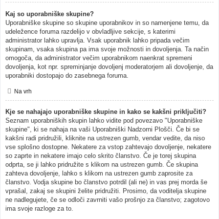
Kaj so uporabniške skupine?
Uporabniške skupine so skupine uporabnikov in so namenjene temu, da
udeležence foruma razdelijo v obvladljive sekcije, s katerimi
administrator lahko upravlja. Vsak uporabnik lahko pripada večim
skupinam, vsaka skupina pa ima svoje možnosti in dovoljenja. Ta način
omogoča, da administrator večim uporabnikom naenkrat spremeni
dovoljenja, kot npr. spreminjanje dovoljenj moderatorjem ali dovoljenje, da
uporabniki dostopajo do zasebnega foruma.
Na vrh
Kje se nahajajo uporabniške skupine in kako se kakšni priključiti?
Seznam uporabniških skupin lahko vidite pod povezavo "Uporabniške
skupine", ki se nahaja na vaši Uporabniški Nadzorni Plošči. Če bi se
kakšni radi pridružili, kliknite na ustrezen gumb, vendar vedite, da niso
vse splošno dostopne. Nekatere za vstop zahtevajo dovoljenje, nekatere
so zaprte in nekatere imajo celo skrito članstvo. Če je torej skupina
odprta, se ji lahko pridružite s klikom na ustrezen gumb. Če skupina
zahteva dovoljenje, lahko s klikom na ustrezen gumb zaprosite za
članstvo. Vodja skupine bo članstvo potrdil (ali ne) in vas prej morda še
vprašal, zakaj se skupini želite pridružiti. Prosimo, da voditelja skupine
ne nadlegujete, če se odloči zavrniti vašo prošnjo za članstvo; zagotovo
ima svoje razloge za to.