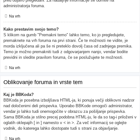
pred objavo pregledani. Za nadaljnje informacije se obrnite na
administratorja foruma.
Na vrh
Kako prestavim svojo temo?
S klikom na gumb "Premakni temo" lahko temo, ko jo pregledujete,
premaknete na vrh foruma na prvi strani. Če te možnosti ne vidite, je
morda izključena ali pa še ni preteklo dovolj časa od zadnjega premika.
Temo je možno premakniti tudi z odgovarjanjem nanjo, vendar bodite
previdni in sledite pravilom foruma, če se poslužujete te možnosti.
Na vrh
Oblikovanje foruma in vrste tem
Kaj je BBKoda?
BBKoda je posebna izboljšava HTML-ja, ki ponuja večji oblikovni nadzor
nad določenimi deli prispevka. Uporabo BBKode omogoči administrator,
vendar jo lahko tudi onemogočite v obrazcu za pošiljanje prispevka.
Sama BBKoda je stilno precej podobna HTML-ju, le da so tag-i priloženi v
oglatih oklepajih [ in ] namesto v < in >. Za več informacij se oglejte
vodnik, do katerega lahko dostopate tudi s strani za objavljanje.
Na vrh