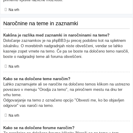
Na vrh
Naročnine na teme in zaznamki
Kakšna je razlika med zaznamki in naročninami na teme?
Določanje zaznamkov je na phpBB3-ju precej podobno kot na spletnem
iskalniku. O morebitnih nadgradnjah niste obveščeni, vendar se lahko
kasneje zopet vrnete na temo. Če pa se boste na določeno temo naročili,
boste o nadgradnji teme ali foruma obveščeni.
Na vrh
Kako se na določene teme naročim?
Lahko zaznamujete ali se naročite na določeno temos klikom na ustrezno
povezavo v menuju "Orodja za temo", na priročnem mestu na dnu ter
vrhu teme.
Odgovarjanje na temo z označeno opcijo "Obvesti me, ko bo objavljen
odgovor" vas naroči na temo.
Na vrh
Kako se na določene forume naročim?