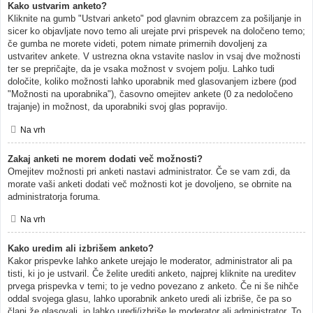
Kako ustvarim anketo?
Kliknite na gumb "Ustvari anketo" pod glavnim obrazcem za pošiljanje in
sicer ko objavljate novo temo ali urejate prvi prispevek na določeno temo;
če gumba ne morete videti, potem nimate primernih dovoljenj za
ustvaritev ankete. V ustrezna okna vstavite naslov in vsaj dve možnosti
ter se prepričajte, da je vsaka možnost v svojem polju. Lahko tudi
določite, koliko možnosti lahko uporabnik med glasovanjem izbere (pod
"Možnosti na uporabnika"), časovno omejitev ankete (0 za nedoločeno
trajanje) in možnost, da uporabniki svoj glas popravijo.
Na vrh
Zakaj anketi ne morem dodati več možnosti?
Omejitev možnosti pri anketi nastavi administrator. Če se vam zdi, da
morate vaši anketi dodati več možnosti kot je dovoljeno, se obrnite na
administratorja foruma.
Na vrh
Kako uredim ali izbrišem anketo?
Kakor prispevke lahko ankete urejajo le moderator, administrator ali pa
tisti, ki jo je ustvaril. Če želite urediti anketo, najprej kliknite na ureditev
prvega prispevka v temi; to je vedno povezano z anketo. Če ni še nihče
oddal svojega glasu, lahko uporabnik anketo uredi ali izbriše, če pa so
člani že glasovali, jo lahko uredi/izbriše le moderator ali administrator. To