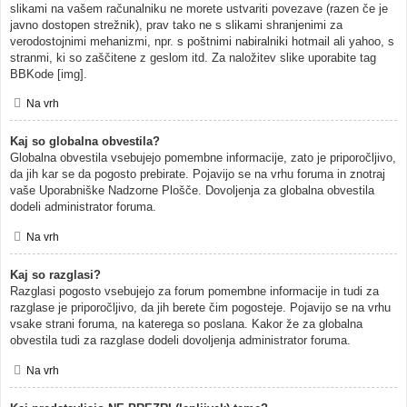
slikami na vašem računalniku ne morete ustvariti povezave (razen če je
javno dostopen strežnik), prav tako ne s slikami shranjenimi za
verodostojnimi mehanizmi, npr. s poštnimi nabiralniki hotmail ali yahoo, s
stranmi, ki so zaščitene z geslom itd. Za naložitev slike uporabite tag
BBKode [img].
Na vrh
Kaj so globalna obvestila?
Globalna obvestila vsebujejo pomembne informacije, zato je priporočljivo,
da jih kar se da pogosto prebirate. Pojavijo se na vrhu foruma in znotraj
vaše Uporabniške Nadzorne Plošče. Dovoljenja za globalna obvestila
dodeli administrator foruma.
Na vrh
Kaj so razglasi?
Razglasi pogosto vsebujejo za forum pomembne informacije in tudi za
razglase je priporočljivo, da jih berete čim pogosteje. Pojavijo se na vrhu
vsake strani foruma, na katerega so poslana. Kakor že za globalna
obvestila tudi za razglase dodeli dovoljenja administrator foruma.
Na vrh