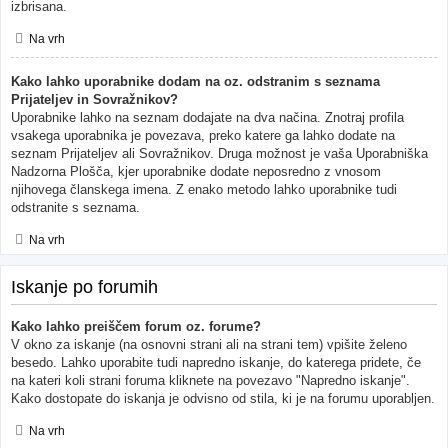
izbrisana.
Na vrh
Kako lahko uporabnike dodam na oz. odstranim s seznama
Prijateljev in Sovražnikov?
Uporabnike lahko na seznam dodajate na dva načina. Znotraj profila
vsakega uporabnika je povezava, preko katere ga lahko dodate na
seznam Prijateljev ali Sovražnikov. Druga možnost je vaša Uporabniška
Nadzorna Plošča, kjer uporabnike dodate neposredno z vnosom
njihovega članskega imena. Z enako metodo lahko uporabnike tudi
odstranite s seznama.
Na vrh
Iskanje po forumih
Kako lahko preiščem forum oz. forume?
V okno za iskanje (na osnovni strani ali na strani tem) vpišite želeno
besedo. Lahko uporabite tudi napredno iskanje, do katerega pridete, če
na kateri koli strani foruma kliknete na povezavo "Napredno iskanje".
Kako dostopate do iskanja je odvisno od stila, ki je na forumu uporabljen.
Na vrh