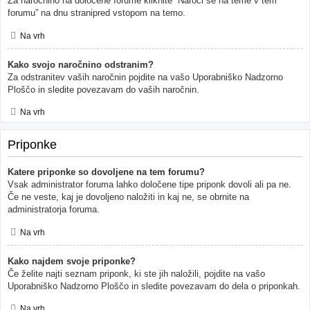
Za naročnino na določene forume kliknite “Naroči se na teme v tem
forumu” na dnu stranipred vstopom na temo.
Na vrh
Kako svojo naročnino odstranim?
Za odstranitev vaših naročnin pojdite na vašo Uporabniško Nadzorno
Ploščo in sledite povezavam do vaših naročnin.
Na vrh
Priponke
Katere priponke so dovoljene na tem forumu?
Vsak administrator foruma lahko določene tipe priponk dovoli ali pa ne.
Če ne veste, kaj je dovoljeno naložiti in kaj ne, se obrnite na
administratorja foruma.
Na vrh
Kako najdem svoje priponke?
Če želite najti seznam priponk, ki ste jih naložili, pojdite na vašo
Uporabniško Nadzorno Ploščo in sledite povezavam do dela o priponkah.
Na vrh