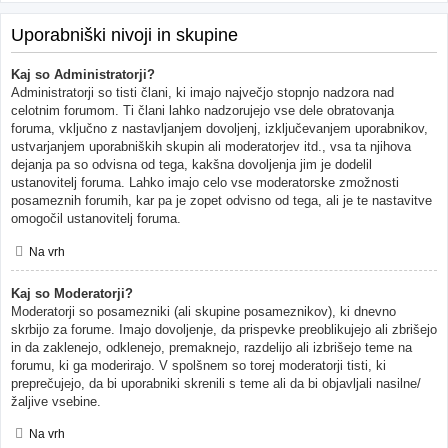
Uporabniški nivoji in skupine
Kaj so Administratorji?
Administratorji so tisti člani, ki imajo največjo stopnjo nadzora nad
celotnim forumom. Ti člani lahko nadzorujejo vse dele obratovanja
foruma, vključno z nastavljanjem dovoljenj, izključevanjem uporabnikov,
ustvarjanjem uporabniških skupin ali moderatorjev itd., vsa ta njihova
dejanja pa so odvisna od tega, kakšna dovoljenja jim je dodelil
ustanovitelj foruma. Lahko imajo celo vse moderatorske zmožnosti
posameznih forumih, kar pa je zopet odvisno od tega, ali je te nastavitve
omogočil ustanovitelj foruma.
Na vrh
Kaj so Moderatorji?
Moderatorji so posamezniki (ali skupine posameznikov), ki dnevno
skrbijo za forume. Imajo dovoljenje, da prispevke preoblikujejo ali zbrišejo
in da zaklenejo, odklenejo, premaknejo, razdelijo ali izbrišejo teme na
forumu, ki ga moderirajo. V spolšnem so torej moderatorji tisti, ki
preprečujejo, da bi uporabniki skrenili s teme ali da bi objavljali nasilne/
žaljive vsebine.
Na vrh