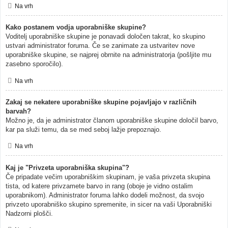
Na vrh
Kako postanem vodja uporabniške skupine?
Voditelj uporabniške skupine je ponavadi določen takrat, ko skupino
ustvari administrator foruma. Če se zanimate za ustvaritev nove
uporabniške skupine, se najprej obrnite na administratorja (pošljite mu
zasebno sporočilo).
Na vrh
Zakaj se nekatere uporabniške skupine pojavljajo v različnih
barvah?
Možno je, da je administrator članom uporabniške skupine določil barvo,
kar pa služi temu, da se med seboj lažje prepoznajo.
Na vrh
Kaj je "Privzeta uporabniška skupina"?
Če pripadate večim uporabniškim skupinam, je vaša privzeta skupina
tista, od katere privzamete barvo in rang (oboje je vidno ostalim
uporabnikom). Administrator foruma lahko dodeli možnost, da svojo
privzeto uporabniško skupino spremenite, in sicer na vaši Uporabniški
Nadzorni plošči.