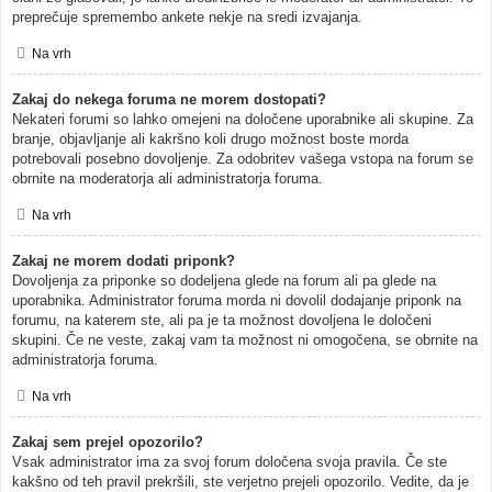
preprečuje spremembo ankete nekje na sredi izvajanja.
Na vrh
Zakaj do nekega foruma ne morem dostopati?
Nekateri forumi so lahko omejeni na določene uporabnike ali skupine. Za
branje, objavljanje ali kakršno koli drugo možnost boste morda
potrebovali posebno dovoljenje. Za odobritev vašega vstopa na forum se
obrnite na moderatorja ali administratorja foruma.
Na vrh
Zakaj ne morem dodati priponk?
Dovoljenja za priponke so dodeljena glede na forum ali pa glede na
uporabnika. Administrator foruma morda ni dovolil dodajanje priponk na
forumu, na katerem ste, ali pa je ta možnost dovoljena le določeni
skupini. Če ne veste, zakaj vam ta možnost ni omogočena, se obrnite na
administratorja foruma.
Na vrh
Zakaj sem prejel opozorilo?
Vsak administrator ima za svoj forum določena svoja pravila. Če ste
kakšno od teh pravil prekršili, ste verjetno prejeli opozorilo. Vedite, da je