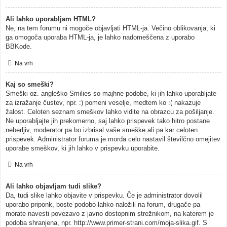
Ali lahko uporabljam HTML?
Ne, na tem forumu ni mogoče objavljati HTML-ja. Večino oblikovanja, ki
ga omogoča uporaba HTML-ja, je lahko nadomeščena z uporabo
BBKode.
Na vrh
Kaj so smeški?
Smeški oz. angleško Smilies so majhne podobe, ki jih lahko uporabljate
za izražanje čustev, npr. :) pomeni veselje, medtem ko :( nakazuje
žalost. Celoten seznam smeškov lahko vidite na obrazcu za pošiljanje.
Ne uporabljajte jih prekomerno, saj lahko prispevek tako hitro postane
neberljiv, moderator pa bo izbrisal vaše smeške ali pa kar celoten
prispevek. Administrator foruma je morda celo nastavil številčno omejitev
uporabe smeškov, ki jih lahko v prispevku uporabite.
Na vrh
Ali lahko objavljam tudi slike?
Da, tudi slike lahko objavite v prispevku. Če je administrator dovolil
uporabo priponk, boste podobo lahko naložili na forum, drugače pa
morate navesti povezavo z javno dostopnim strežnikom, na katerem je
podoba shranjena, npr. http://www.primer-strani.com/moja-slika.gif. S