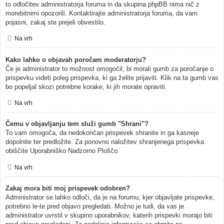
to odločitev administratorja foruma in da skupina phpBB nima nič z
morebitnimi opozorili. Kontaktirajte administratorja foruma, da vam
pojasni, zakaj ste prejeli obvestilo.
Na vrh
Kako lahko o objavah poročam moderatorju?
Če je administrator to možnost omogočil, bi morali gumb za poročanje o
prispevku videti poleg prispevka, ki ga želite prijaviti. Klik na ta gumb vas
bo popeljal skozi potrebne korake, ki jih morate opraviti.
Na vrh
Čemu v objavljanju tem služi gumb "Shrani"?
To vam omogoča, da nedokončan prispevek shranite in ga kasneje
dopolnite ter predložite. Za ponovno naložitev shranjenega prispevka
obiščite Uporabniško Nadzorno Ploščo.
Na vrh
Zakaj mora biti moj prispevek odobren?
Administrator se lahko odloči, da je na forumu, kjer objavljate prispevke,
potrebno le-te pred objavo pregledati. Možno je tudi, da vas je
administrator uvrstil v skupino uporabnikov, katerih prispevki morajo biti