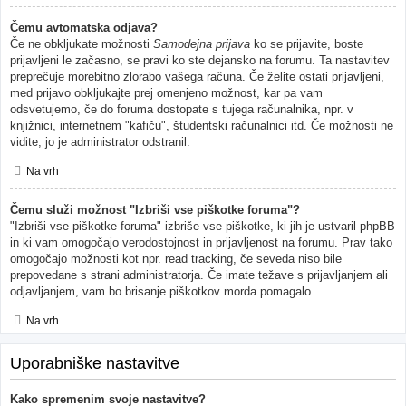
Čemu avtomatska odjava?
Če ne obkljukate možnosti
Samodejna prijava
ko se prijavite, boste
prijavljeni le začasno, se pravi ko ste dejansko na forumu. Ta nastavitev
preprečuje morebitno zlorabo vašega računa. Če želite ostati prijavljeni,
med prijavo obkljukajte prej omenjeno možnost, kar pa vam
odsvetujemo, če do foruma dostopate s tujega računalnika, npr. v
knjižnici, internetnem "kafiču", študentski računalnici itd. Če možnosti ne
vidite, jo je administrator odstranil.
Na vrh
Čemu služi možnost "Izbriši vse piškotke foruma"?
"Izbriši vse piškotke foruma" izbriše vse piškotke, ki jih je ustvaril phpBB
in ki vam omogočajo verodostojnost in prijavljenost na forumu. Prav tako
omogočajo možnosti kot npr. read tracking, če seveda niso bile
prepovedane s strani administratorja. Če imate težave s prijavljanjem ali
odjavljanjem, vam bo brisanje piškotkov morda pomagalo.
Na vrh
Uporabniške nastavitve
Kako spremenim svoje nastavitve?