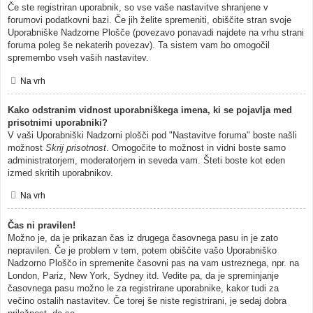
Če ste registriran uporabnik, so vse vaše nastavitve shranjene v
forumovi podatkovni bazi. Če jih želite spremeniti, obiščite stran svoje
Uporabniške Nadzorne Plošče (povezavo ponavadi najdete na vrhu strani
foruma poleg še nekaterih povezav). Ta sistem vam bo omogočil
spremembo vseh vaših nastavitev.
Na vrh
Kako odstranim vidnost uporabniškega imena, ki se pojavlja med
prisotnimi uporabniki?
V vaši Uporabniški Nadzorni plošči pod "Nastavitve foruma" boste našli
možnost
Skrij prisotnost
. Omogočite to možnost in vidni boste samo
administratorjem, moderatorjem in seveda vam. Šteti boste kot eden
izmed skritih uporabnikov.
Na vrh
Čas ni pravilen!
Možno je, da je prikazan čas iz drugega časovnega pasu in je zato
nepravilen. Če je problem v tem, potem obiščite vašo Uporabniško
Nadzorno Ploščo in spremenite časovni pas na vam ustreznega, npr. na
London, Pariz, New York, Sydney itd. Vedite pa, da je spreminjanje
časovnega pasu možno le za registrirane uporabnike, kakor tudi za
večino ostalih nastavitev. Če torej še niste registrirani, je sedaj dobra