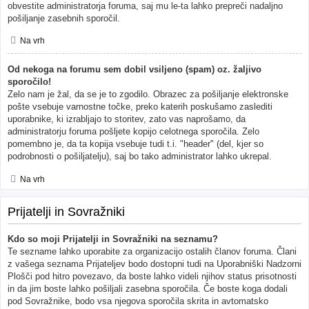
obvestite administratorja foruma, saj mu le-ta lahko prepreči nadaljno
pošiljanje zasebnih sporočil.
Na vrh
Od nekoga na forumu sem dobil vsiljeno (spam) oz. žaljivo
sporočilo!
Zelo nam je žal, da se je to zgodilo. Obrazec za pošiljanje elektronske
pošte vsebuje varnostne točke, preko katerih poskušamo zaslediti
uporabnike, ki izrabljajo to storitev, zato vas naprošamo, da
administratorju foruma pošljete kopijo celotnega sporočila. Zelo
pomembno je, da ta kopija vsebuje tudi t.i. "header" (del, kjer so
podrobnosti o pošiljatelju), saj bo tako administrator lahko ukrepal.
Na vrh
Prijatelji in Sovražniki
Kdo so moji Prijatelji in Sovražniki na seznamu?
Te sezname lahko uporabite za organizacijo ostalih članov foruma. Člani
z vašega seznama Prijateljev bodo dostopni tudi na Uporabniški Nadzorni
Plošči pod hitro povezavo, da boste lahko videli njihov status prisotnosti
in da jim boste lahko pošiljali zasebna sporočila. Če boste koga dodali
pod Sovražnike, bodo vsa njegova sporočila skrita in avtomatsko