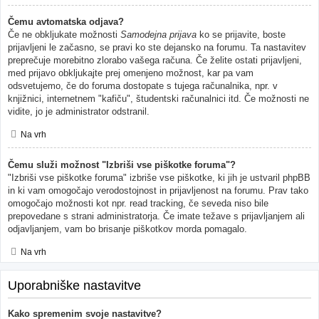
Čemu avtomatska odjava?
Če ne obkljukate možnosti
Samodejna prijava
ko se prijavite, boste
prijavljeni le začasno, se pravi ko ste dejansko na forumu. Ta nastavitev
preprečuje morebitno zlorabo vašega računa. Če želite ostati prijavljeni,
med prijavo obkljukajte prej omenjeno možnost, kar pa vam
odsvetujemo, če do foruma dostopate s tujega računalnika, npr. v
knjižnici, internetnem "kafiču", študentski računalnici itd. Če možnosti ne
vidite, jo je administrator odstranil.
Na vrh
Čemu služi možnost "Izbriši vse piškotke foruma"?
"Izbriši vse piškotke foruma" izbriše vse piškotke, ki jih je ustvaril phpBB
in ki vam omogočajo verodostojnost in prijavljenost na forumu. Prav tako
omogočajo možnosti kot npr. read tracking, če seveda niso bile
prepovedane s strani administratorja. Če imate težave s prijavljanjem ali
odjavljanjem, vam bo brisanje piškotkov morda pomagalo.
Na vrh
Uporabniške nastavitve
Kako spremenim svoje nastavitve?