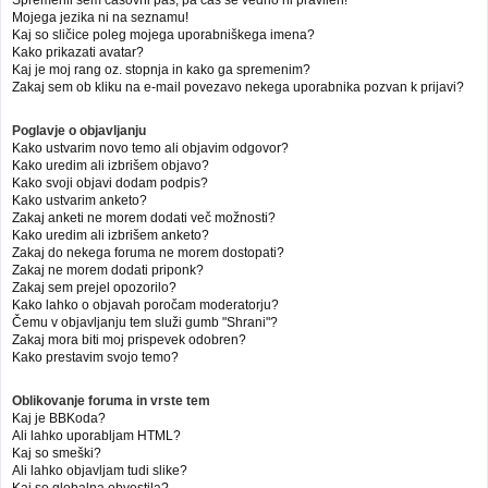
Mojega jezika ni na seznamu!
Kaj so sličice poleg mojega uporabniškega imena?
Kako prikazati avatar?
Kaj je moj rang oz. stopnja in kako ga spremenim?
Zakaj sem ob kliku na e-mail povezavo nekega uporabnika pozvan k prijavi?
Poglavje o objavljanju
Kako ustvarim novo temo ali objavim odgovor?
Kako uredim ali izbrišem objavo?
Kako svoji objavi dodam podpis?
Kako ustvarim anketo?
Zakaj anketi ne morem dodati več možnosti?
Kako uredim ali izbrišem anketo?
Zakaj do nekega foruma ne morem dostopati?
Zakaj ne morem dodati priponk?
Zakaj sem prejel opozorilo?
Kako lahko o objavah poročam moderatorju?
Čemu v objavljanju tem služi gumb "Shrani"?
Zakaj mora biti moj prispevek odobren?
Kako prestavim svojo temo?
Oblikovanje foruma in vrste tem
Kaj je BBKoda?
Ali lahko uporabljam HTML?
Kaj so smeški?
Ali lahko objavljam tudi slike?