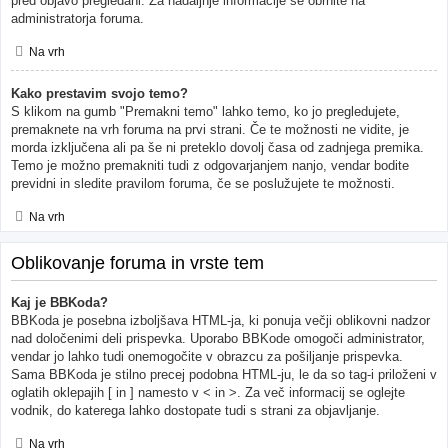
pred objavo pregledani. Za nadaljnje informacije se obrnite na
administratorja foruma.
Na vrh
Kako prestavim svojo temo?
S klikom na gumb "Premakni temo" lahko temo, ko jo pregledujete,
premaknete na vrh foruma na prvi strani. Če te možnosti ne vidite, je
morda izključena ali pa še ni preteklo dovolj časa od zadnjega premika.
Temo je možno premakniti tudi z odgovarjanjem nanjo, vendar bodite
previdni in sledite pravilom foruma, če se poslužujete te možnosti.
Na vrh
Oblikovanje foruma in vrste tem
Kaj je BBKoda?
BBKoda je posebna izboljšava HTML-ja, ki ponuja večji oblikovni nadzor
nad določenimi deli prispevka. Uporabo BBKode omogoči administrator,
vendar jo lahko tudi onemogočite v obrazcu za pošiljanje prispevka.
Sama BBKoda je stilno precej podobna HTML-ju, le da so tag-i priloženi v
oglatih oklepajih [ in ] namesto v < in >. Za več informacij se oglejte
vodnik, do katerega lahko dostopate tudi s strani za objavljanje.
Na vrh