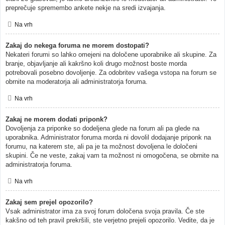
preprečuje spremembo ankete nekje na sredi izvajanja.
Na vrh
Zakaj do nekega foruma ne morem dostopati?
Nekateri forumi so lahko omejeni na določene uporabnike ali skupine. Za
branje, objavljanje ali kakršno koli drugo možnost boste morda
potrebovali posebno dovoljenje. Za odobritev vašega vstopa na forum se
obrnite na moderatorja ali administratorja foruma.
Na vrh
Zakaj ne morem dodati priponk?
Dovoljenja za priponke so dodeljena glede na forum ali pa glede na
uporabnika. Administrator foruma morda ni dovolil dodajanje priponk na
forumu, na katerem ste, ali pa je ta možnost dovoljena le določeni
skupini. Če ne veste, zakaj vam ta možnost ni omogočena, se obrnite na
administratorja foruma.
Na vrh
Zakaj sem prejel opozorilo?
Vsak administrator ima za svoj forum določena svoja pravila. Če ste
kakšno od teh pravil prekršili, ste verjetno prejeli opozorilo. Vedite, da je