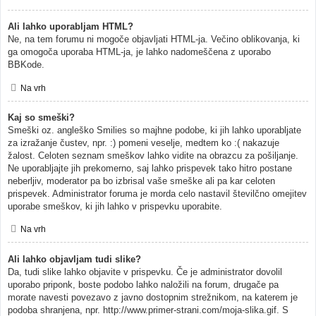
Ali lahko uporabljam HTML?
Ne, na tem forumu ni mogoče objavljati HTML-ja. Večino oblikovanja, ki
ga omogoča uporaba HTML-ja, je lahko nadomeščena z uporabo
BBKode.
Na vrh
Kaj so smeški?
Smeški oz. angleško Smilies so majhne podobe, ki jih lahko uporabljate
za izražanje čustev, npr. :) pomeni veselje, medtem ko :( nakazuje
žalost. Celoten seznam smeškov lahko vidite na obrazcu za pošiljanje.
Ne uporabljajte jih prekomerno, saj lahko prispevek tako hitro postane
neberljiv, moderator pa bo izbrisal vaše smeške ali pa kar celoten
prispevek. Administrator foruma je morda celo nastavil številčno omejitev
uporabe smeškov, ki jih lahko v prispevku uporabite.
Na vrh
Ali lahko objavljam tudi slike?
Da, tudi slike lahko objavite v prispevku. Če je administrator dovolil
uporabo priponk, boste podobo lahko naložili na forum, drugače pa
morate navesti povezavo z javno dostopnim strežnikom, na katerem je
podoba shranjena, npr. http://www.primer-strani.com/moja-slika.gif. S