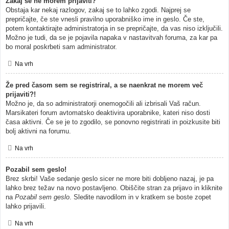
Zakaj se ne morem prijaviti?
Obstaja kar nekaj razlogov, zakaj se to lahko zgodi. Najprej se
prepričajte, če ste vnesli pravilno uporabniško ime in geslo. Če ste,
potem kontaktirajte administratorja in se prepričajte, da vas niso izključili.
Možno je tudi, da se je pojavila napaka v nastavitvah foruma, za kar pa
bo moral poskrbeti sam administrator.
Na vrh
Že pred časom sem se registriral, a se naenkrat ne morem več
prijaviti?!
Možno je, da so administratorji onemogočili ali izbrisali Vaš račun.
Marsikateri forum avtomatsko deaktivira uporabnike, kateri niso dosti
časa aktivni. Če se je to zgodilo, se ponovno registrirati in poizkusite biti
bolj aktivni na forumu.
Na vrh
Pozabil sem geslo!
Brez skrbi! Vaše sedanje geslo sicer ne more biti dobljeno nazaj, je pa
lahko brez težav na novo postavljeno. Obiščite stran za prijavo in kliknite
na
Pozabil sem geslo
. Sledite navodilom in v kratkem se boste zopet
lahko prijavili.
Na vrh