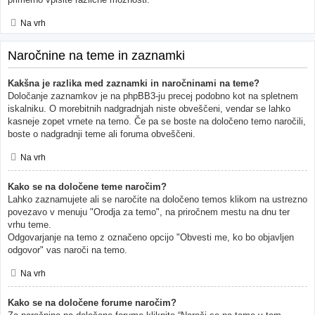
Na vrh
Naročnine na teme in zaznamki
Kakšna je razlika med zaznamki in naročninami na teme?
Določanje zaznamkov je na phpBB3-ju precej podobno kot na spletnem
iskalniku. O morebitnih nadgradnjah niste obveščeni, vendar se lahko
kasneje zopet vrnete na temo. Če pa se boste na določeno temo naročili,
boste o nadgradnji teme ali foruma obveščeni.
Na vrh
Kako se na določene teme naročim?
Lahko zaznamujete ali se naročite na določeno temos klikom na ustrezno
povezavo v menuju "Orodja za temo", na priročnem mestu na dnu ter
vrhu teme.
Odgovarjanje na temo z označeno opcijo "Obvesti me, ko bo objavljen
odgovor" vas naroči na temo.
Na vrh
Kako se na določene forume naročim?