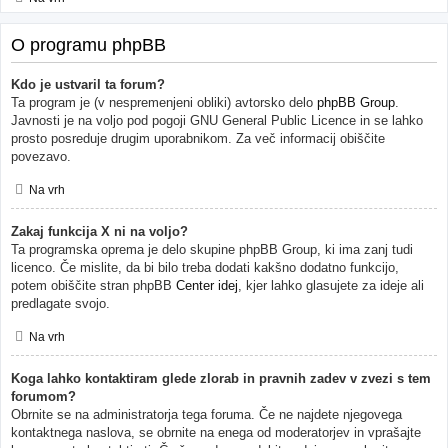
O programu phpBB
Kdo je ustvaril ta forum?
Ta program je (v nespremenjeni obliki) avtorsko delo
phpBB Group
.
Javnosti je na voljo pod pogoji GNU General Public Licence in se lahko
prosto posreduje drugim uporabnikom. Za več informacij obiščite
povezavo.
Na vrh
Zakaj funkcija X ni na voljo?
Ta programska oprema je delo skupine phpBB Group, ki ima zanj tudi
licenco. Če mislite, da bi bilo treba dodati kakšno dodatno funkcijo,
potem obiščite stran phpBB
Center idej
, kjer lahko glasujete za ideje ali
predlagate svojo.
Na vrh
Koga lahko kontaktiram glede zlorab in pravnih zadev v zvezi s tem
forumom?
Obrnite se na administratorja tega foruma. Če ne najdete njegovega
kontaktnega naslova, se obrnite na enega od moderatorjev in vprašajte