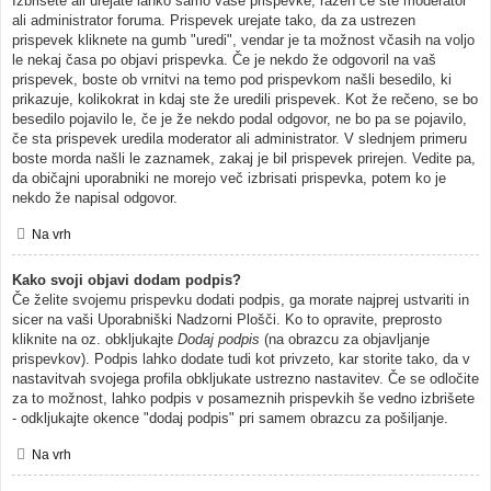
Izbrišete ali urejate lahko samo vaše prispevke, razen če ste moderator
ali administrator foruma. Prispevek urejate tako, da za ustrezen
prispevek kliknete na gumb "uredi", vendar je ta možnost včasih na voljo
le nekaj časa po objavi prispevka. Če je nekdo že odgovoril na vaš
prispevek, boste ob vrnitvi na temo pod prispevkom našli besedilo, ki
prikazuje, kolikokrat in kdaj ste že uredili prispevek. Kot že rečeno, se bo
besedilo pojavilo le, če je že nekdo podal odgovor, ne bo pa se pojavilo,
če sta prispevek uredila moderator ali administrator. V slednjem primeru
boste morda našli le zaznamek, zakaj je bil prispevek prirejen. Vedite pa,
da običajni uporabniki ne morejo več izbrisati prispevka, potem ko je
nekdo že napisal odgovor.
Na vrh
Kako svoji objavi dodam podpis?
Če želite svojemu prispevku dodati podpis, ga morate najprej ustvariti in
sicer na vaši Uporabniški Nadzorni Plošči. Ko to opravite, preprosto
kliknite na oz. obkljukajte
Dodaj podpis
(na obrazcu za objavljanje
prispevkov). Podpis lahko dodate tudi kot privzeto, kar storite tako, da v
nastavitvah svojega profila obkljukate ustrezno nastavitev. Če se odločite
za to možnost, lahko podpis v posameznih prispevkih še vedno izbrišete
- odkljukajte okence "dodaj podpis" pri samem obrazcu za pošiljanje.
Na vrh