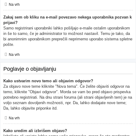
Na vrh
Zakaj sem ob kliku na e-mail povezavo nekega uporabnika pozvan k
prijavi?
Samo registrirani uporabniki lahko pošiljajo e-maile ostalim uporabnikom
in še to samo, če je administrator to možnost nastavil. Temu je tako, da
bi anonimnim uporabnikom preprečili neprimerno uporabo sistema spletne
pošte.
Na vrh
Poglavje o objavljanju
Kako ustvarim novo temo ali objavim odgovor?
Za objavo nove teme kliknite "Nova tema". Če želite objaviti odgovor na
temo, kliknite "Objavi odgovor". Morda se vam bo pred objavo prispevka
potrebno registrirati. Na dnu strani foruma (ali strani objavljenih tem) je na
voljo seznam dovoljenih možnosti, npr. Da, lahko dodajate nove teme;
Da, lahko objavite priponke itd.
Na vrh
Kako uredim ali izbrišem objavo?