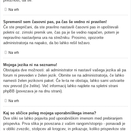
priložnost, da se.
Na vrh
Spremenil sem časovni pas, pa čas še vedno ni pravilen!
Če ste prepričani, da ste pravilno nastavili časovni pas in upoštevali
poletni oz. zimski premik ure, čas pa je še vedno napačen, potem je
nepravilno nastavljena ura na strežniku. Prosimo, opozorite
administratorja na napako, da bo lahko rešil težavo.
Na vrh
Mojega jezika ni na seznamu!
Obstajata dve možnosti: ali administrator ni nastavil vašega jezika ali pa
forum ni preveden v želen jezik. Obrnite se na administratorja, če lahko
namesti želen jezikovni paket. Če le-ta ne obstaja, lahko sami ustvarite
nov prevod (če želite). Več informacij lahko najdete na spletni strani
phpBB (povezava je na dnu strani).
Na vrh
Kaj so sličice poleg mojega uporabniškega imena?
Dve sliki se lahko pojavita pod uporabniškim imenom med prebiranjem
prispevka. Prva slika je povezana z vašim rangom/stopnjo - ponavadi je
v obliki zvezdic, stolpcev ali krogcev, in prikazuje, koliko prispevkov ste