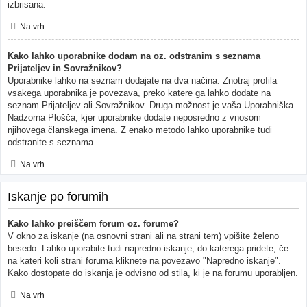
izbrisana.
Na vrh
Kako lahko uporabnike dodam na oz. odstranim s seznama
Prijateljev in Sovražnikov?
Uporabnike lahko na seznam dodajate na dva načina. Znotraj profila
vsakega uporabnika je povezava, preko katere ga lahko dodate na
seznam Prijateljev ali Sovražnikov. Druga možnost je vaša Uporabniška
Nadzorna Plošča, kjer uporabnike dodate neposredno z vnosom
njihovega članskega imena. Z enako metodo lahko uporabnike tudi
odstranite s seznama.
Na vrh
Iskanje po forumih
Kako lahko preiščem forum oz. forume?
V okno za iskanje (na osnovni strani ali na strani tem) vpišite želeno
besedo. Lahko uporabite tudi napredno iskanje, do katerega pridete, če
na kateri koli strani foruma kliknete na povezavo "Napredno iskanje".
Kako dostopate do iskanja je odvisno od stila, ki je na forumu uporabljen.
Na vrh