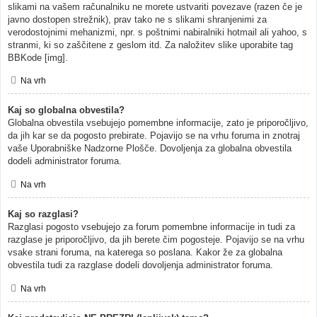
slikami na vašem računalniku ne morete ustvariti povezave (razen če je
javno dostopen strežnik), prav tako ne s slikami shranjenimi za
verodostojnimi mehanizmi, npr. s poštnimi nabiralniki hotmail ali yahoo, s
stranmi, ki so zaščitene z geslom itd. Za naložitev slike uporabite tag
BBKode [img].
Na vrh
Kaj so globalna obvestila?
Globalna obvestila vsebujejo pomembne informacije, zato je priporočljivo,
da jih kar se da pogosto prebirate. Pojavijo se na vrhu foruma in znotraj
vaše Uporabniške Nadzorne Plošče. Dovoljenja za globalna obvestila
dodeli administrator foruma.
Na vrh
Kaj so razglasi?
Razglasi pogosto vsebujejo za forum pomembne informacije in tudi za
razglase je priporočljivo, da jih berete čim pogosteje. Pojavijo se na vrhu
vsake strani foruma, na katerega so poslana. Kakor že za globalna
obvestila tudi za razglase dodeli dovoljenja administrator foruma.
Na vrh