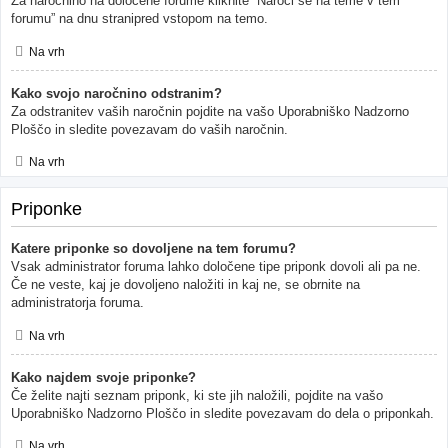
Za naročnino na določene forume kliknite “Naroči se na teme v tem
forumu” na dnu stranipred vstopom na temo.
Na vrh
Kako svojo naročnino odstranim?
Za odstranitev vaših naročnin pojdite na vašo Uporabniško Nadzorno
Ploščo in sledite povezavam do vaših naročnin.
Na vrh
Priponke
Katere priponke so dovoljene na tem forumu?
Vsak administrator foruma lahko določene tipe priponk dovoli ali pa ne.
Če ne veste, kaj je dovoljeno naložiti in kaj ne, se obrnite na
administratorja foruma.
Na vrh
Kako najdem svoje priponke?
Če želite najti seznam priponk, ki ste jih naložili, pojdite na vašo
Uporabniško Nadzorno Ploščo in sledite povezavam do dela o priponkah.
Na vrh