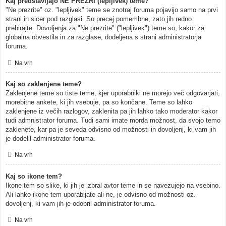
Kaj predstavljajo NE PREZRI (lepljivek) teme?
"Ne prezrite" oz. "lepljivek" teme se znotraj foruma pojavijo samo na prvi
strani in sicer pod razglasi. So precej pomembne, zato jih redno
prebirajte. Dovoljenja za "Ne prezrite" ("lepljivek") teme so, kakor za
globalna obvestila in za razglase, dodeljena s strani administratorja
foruma.
Na vrh
Kaj so zaklenjene teme?
Zaklenjene teme so tiste teme, kjer uporabniki ne morejo več odgovarjati,
morebitne ankete, ki jih vsebuje, pa so končane. Teme so lahko
zaklenjene iz večih razlogov, zaklenita pa jih lahko tako moderator kakor
tudi admnistrator foruma. Tudi sami imate morda možnost, da svojo temo
zaklenete, kar pa je seveda odvisno od možnosti in dovoljenj, ki vam jih
je dodelil administrator foruma.
Na vrh
Kaj so ikone tem?
Ikone tem so slike, ki jih je izbral avtor teme in se navezujejo na vsebino.
Ali lahko ikone tem uporabljate ali ne, je odvisno od možnosti oz.
dovoljenj, ki vam jih je odobril administrator foruma.
Na vrh