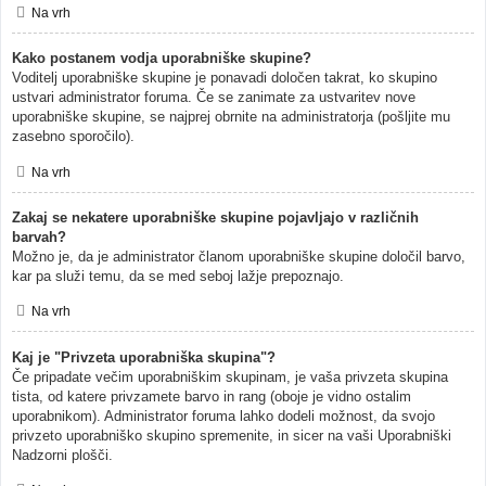
Na vrh
Kako postanem vodja uporabniške skupine?
Voditelj uporabniške skupine je ponavadi določen takrat, ko skupino
ustvari administrator foruma. Če se zanimate za ustvaritev nove
uporabniške skupine, se najprej obrnite na administratorja (pošljite mu
zasebno sporočilo).
Na vrh
Zakaj se nekatere uporabniške skupine pojavljajo v različnih
barvah?
Možno je, da je administrator članom uporabniške skupine določil barvo,
kar pa služi temu, da se med seboj lažje prepoznajo.
Na vrh
Kaj je "Privzeta uporabniška skupina"?
Če pripadate večim uporabniškim skupinam, je vaša privzeta skupina
tista, od katere privzamete barvo in rang (oboje je vidno ostalim
uporabnikom). Administrator foruma lahko dodeli možnost, da svojo
privzeto uporabniško skupino spremenite, in sicer na vaši Uporabniški
Nadzorni plošči.