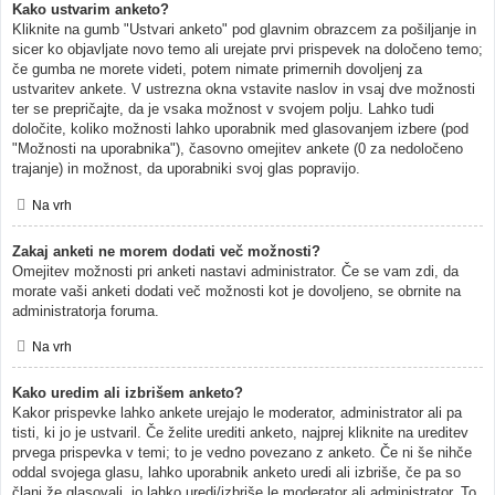
Kako ustvarim anketo?
Kliknite na gumb "Ustvari anketo" pod glavnim obrazcem za pošiljanje in
sicer ko objavljate novo temo ali urejate prvi prispevek na določeno temo;
če gumba ne morete videti, potem nimate primernih dovoljenj za
ustvaritev ankete. V ustrezna okna vstavite naslov in vsaj dve možnosti
ter se prepričajte, da je vsaka možnost v svojem polju. Lahko tudi
določite, koliko možnosti lahko uporabnik med glasovanjem izbere (pod
"Možnosti na uporabnika"), časovno omejitev ankete (0 za nedoločeno
trajanje) in možnost, da uporabniki svoj glas popravijo.
Na vrh
Zakaj anketi ne morem dodati več možnosti?
Omejitev možnosti pri anketi nastavi administrator. Če se vam zdi, da
morate vaši anketi dodati več možnosti kot je dovoljeno, se obrnite na
administratorja foruma.
Na vrh
Kako uredim ali izbrišem anketo?
Kakor prispevke lahko ankete urejajo le moderator, administrator ali pa
tisti, ki jo je ustvaril. Če želite urediti anketo, najprej kliknite na ureditev
prvega prispevka v temi; to je vedno povezano z anketo. Če ni še nihče
oddal svojega glasu, lahko uporabnik anketo uredi ali izbriše, če pa so
člani že glasovali, jo lahko uredi/izbriše le moderator ali administrator. To