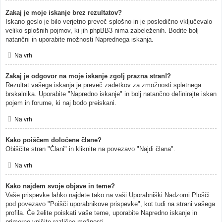
Zakaj je moje iskanje brez rezultatov?
Iskano geslo je bilo verjetno preveč splošno in je posledično vključevalo
veliko splošnih pojmov, ki jih phpBB3 nima zabeleženih. Bodite bolj
natančni in uporabite možnosti Naprednega iskanja.
Na vrh
Zakaj je odgovor na moje iskanje zgolj prazna stran!?
Rezultat vašega iskanja je preveč zadetkov za zmožnosti spletnega
brskalnika. Uporabite "Napredno iskanje" in bolj natančno definirajte iskan
pojem in forume, ki naj bodo preiskani.
Na vrh
Kako poiščem določene člane?
Obiščite stran "Člani" in kliknite na povezavo "Najdi člana".
Na vrh
Kako najdem svoje objave in teme?
Vaše prispevke lahko najdete tako na vaši Uporabniški Nadzorni Plošči
pod povezavo "Poišči uporabnikove prispevke", kot tudi na strani vašega
profila. Če želite poiskati vaše teme, uporabite Napredno iskanje in
primerno vpišite različne možnosti.