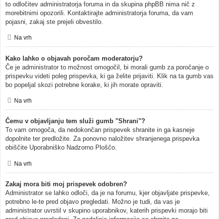
to odločitev administratorja foruma in da skupina phpBB nima nič z
morebitnimi opozorili. Kontaktirajte administratorja foruma, da vam
pojasni, zakaj ste prejeli obvestilo.
Na vrh
Kako lahko o objavah poročam moderatorju?
Če je administrator to možnost omogočil, bi morali gumb za poročanje o
prispevku videti poleg prispevka, ki ga želite prijaviti. Klik na ta gumb vas
bo popeljal skozi potrebne korake, ki jih morate opraviti.
Na vrh
Čemu v objavljanju tem služi gumb "Shrani"?
To vam omogoča, da nedokončan prispevek shranite in ga kasneje
dopolnite ter predložite. Za ponovno naložitev shranjenega prispevka
obiščite Uporabniško Nadzorno Ploščo.
Na vrh
Zakaj mora biti moj prispevek odobren?
Administrator se lahko odloči, da je na forumu, kjer objavljate prispevke,
potrebno le-te pred objavo pregledati. Možno je tudi, da vas je
administrator uvrstil v skupino uporabnikov, katerih prispevki morajo biti