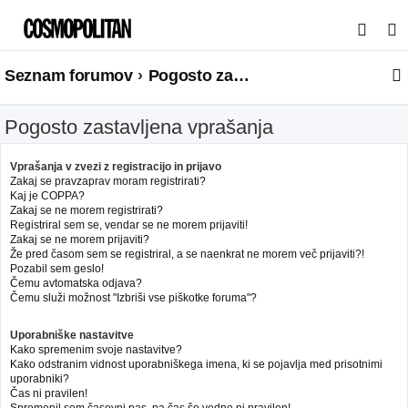
I
s
Seznam forumov
Pogosto zastavljena vprašanja
k
a
Pogosto zastavljena vprašanja
n
j
Vprašanja v zvezi z registracijo in prijavo
e
Zakaj se pravzaprav moram registrirati?
Kaj je COPPA?
Zakaj se ne morem registrirati?
Registriral sem se, vendar se ne morem prijaviti!
Zakaj se ne morem prijaviti?
Že pred časom sem se registriral, a se naenkrat ne morem več prijaviti?!
Pozabil sem geslo!
Čemu avtomatska odjava?
Čemu služi možnost "Izbriši vse piškotke foruma"?
Uporabniške nastavitve
Kako spremenim svoje nastavitve?
Kako odstranim vidnost uporabniškega imena, ki se pojavlja med prisotnimi
uporabniki?
Čas ni pravilen!
Spremenil sem časovni pas, pa čas še vedno ni pravilen!