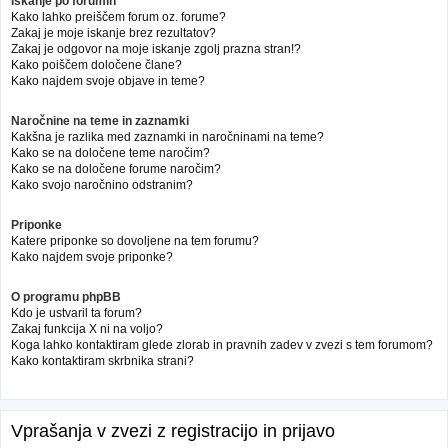
Iskanje po forumih
Kako lahko preiščem forum oz. forume?
Zakaj je moje iskanje brez rezultatov?
Zakaj je odgovor na moje iskanje zgolj prazna stran!?
Kako poiščem določene člane?
Kako najdem svoje objave in teme?
Naročnine na teme in zaznamki
Kakšna je razlika med zaznamki in naročninami na teme?
Kako se na določene teme naročim?
Kako se na določene forume naročim?
Kako svojo naročnino odstranim?
Priponke
Katere priponke so dovoljene na tem forumu?
Kako najdem svoje priponke?
O programu phpBB
Kdo je ustvaril ta forum?
Zakaj funkcija X ni na voljo?
Koga lahko kontaktiram glede zlorab in pravnih zadev v zvezi s tem forumom?
Kako kontaktiram skrbnika strani?
Vprašanja v zvezi z registracijo in prijavo