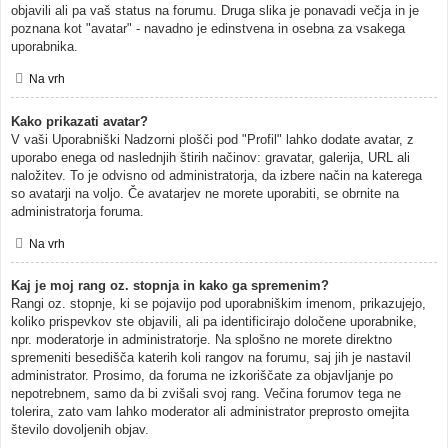
objavili ali pa vaš status na forumu. Druga slika je ponavadi večja in je
poznana kot "avatar" - navadno je edinstvena in osebna za vsakega
uporabnika.
Na vrh
Kako prikazati avatar?
V vaši Uporabniški Nadzorni plošči pod "Profil" lahko dodate avatar, z
uporabo enega od naslednjih štirih načinov: gravatar, galerija, URL ali
naložitev. To je odvisno od administratorja, da izbere način na katerega
so avatarji na voljo. Če avatarjev ne morete uporabiti, se obrnite na
administratorja foruma.
Na vrh
Kaj je moj rang oz. stopnja in kako ga spremenim?
Rangi oz. stopnje, ki se pojavijo pod uporabniškim imenom, prikazujejo,
koliko prispevkov ste objavili, ali pa identificirajo določene uporabnike,
npr. moderatorje in administratorje. Na splošno ne morete direktno
spremeniti besedišča katerih koli rangov na forumu, saj jih je nastavil
administrator. Prosimo, da foruma ne izkoriščate za objavljanje po
nepotrebnem, samo da bi zvišali svoj rang. Večina forumov tega ne
tolerira, zato vam lahko moderator ali administrator preprosto omejita
število dovoljenih objav.