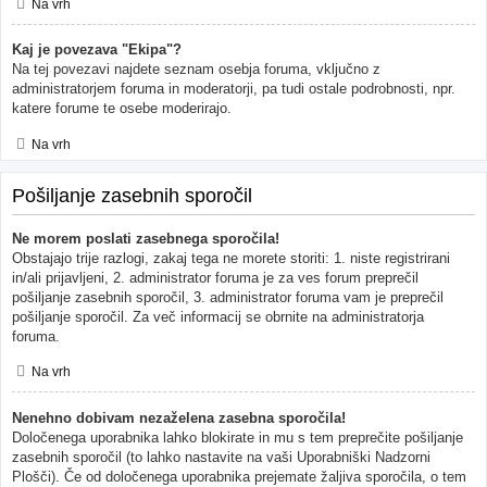
Na vrh
Kaj je povezava "Ekipa"?
Na tej povezavi najdete seznam osebja foruma, vključno z
administratorjem foruma in moderatorji, pa tudi ostale podrobnosti, npr.
katere forume te osebe moderirajo.
Na vrh
Pošiljanje zasebnih sporočil
Ne morem poslati zasebnega sporočila!
Obstajajo trije razlogi, zakaj tega ne morete storiti: 1. niste registrirani
in/ali prijavljeni, 2. administrator foruma je za ves forum preprečil
pošiljanje zasebnih sporočil, 3. administrator foruma vam je preprečil
pošiljanje sporočil. Za več informacij se obrnite na administratorja
foruma.
Na vrh
Nenehno dobivam nezaželena zasebna sporočila!
Določenega uporabnika lahko blokirate in mu s tem preprečite pošiljanje
zasebnih sporočil (to lahko nastavite na vaši Uporabniški Nadzorni
Plošči). Če od določenega uporabnika prejemate žaljiva sporočila, o tem