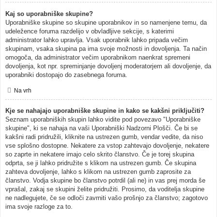
Kaj so uporabniške skupine?
Uporabniške skupine so skupine uporabnikov in so namenjene temu, da
udeležence foruma razdelijo v obvladljive sekcije, s katerimi
administrator lahko upravlja. Vsak uporabnik lahko pripada večim
skupinam, vsaka skupina pa ima svoje možnosti in dovoljenja. Ta način
omogoča, da administrator večim uporabnikom naenkrat spremeni
dovoljenja, kot npr. spreminjanje dovoljenj moderatorjem ali dovoljenje, da
uporabniki dostopajo do zasebnega foruma.
Na vrh
Kje se nahajajo uporabniške skupine in kako se kakšni priključiti?
Seznam uporabniških skupin lahko vidite pod povezavo "Uporabniške
skupine", ki se nahaja na vaši Uporabniški Nadzorni Plošči. Če bi se
kakšni radi pridružili, kliknite na ustrezen gumb, vendar vedite, da niso
vse splošno dostopne. Nekatere za vstop zahtevajo dovoljenje, nekatere
so zaprte in nekatere imajo celo skrito članstvo. Če je torej skupina
odprta, se ji lahko pridružite s klikom na ustrezen gumb. Če skupina
zahteva dovoljenje, lahko s klikom na ustrezen gumb zaprosite za
članstvo. Vodja skupine bo članstvo potrdil (ali ne) in vas prej morda še
vprašal, zakaj se skupini želite pridružiti. Prosimo, da voditelja skupine
ne nadlegujete, če se odloči zavrniti vašo prošnjo za članstvo; zagotovo
ima svoje razloge za to.