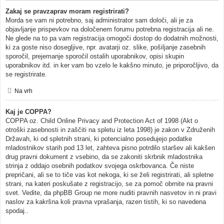
Zakaj se pravzaprav moram registrirati?
Morda se vam ni potrebno, saj administrator sam določi, ali je za
objavljanje prispevkov na določenem forumu potrebna registracija ali ne.
Ne glede na to pa vam registracija omogoči dostop do dodatnih možnosti,
ki za goste niso dosegljive, npr. avatarji oz. slike, pošiljanje zasebnih
sporočil, prejemanje sporočil ostalih uporabnikov, opisi skupin
uporabnikov itd. in ker vam bo vzelo le kakšno minuto, je priporočljivo, da
se registrirate.
Na vrh
Kaj je COPPA?
COPPA oz. Child Online Privacy and Protection Act of 1998 (Akt o
otroški zasebnosti in zaščiti na spletu iz leta 1998) je zakon v Združenih
Državah, ki od spletnih strani, ki potencialno posedujejo podatke
mladostnikov starih pod 13 let, zahteva pisno potrdilo staršev ali kakšen
drug pravni dokument z vsebino, da se zakoniti skrbnik mladostnika
strinja z oddajo osebnih podatkov svojega oskrbovanca. Če niste
prepričani, ali se to tiče vas kot nekoga, ki se želi registrirati, ali spletne
strani, na kateri poskušate z registracijo, se za pomoč obrnite na pravni
svet. Vedite, da phpBB Group ne more nuditi pravnih nasvetov in ni pravi
naslov za kakršna koli pravna vprašanja, razen tistih, ki so navedena
spodaj..