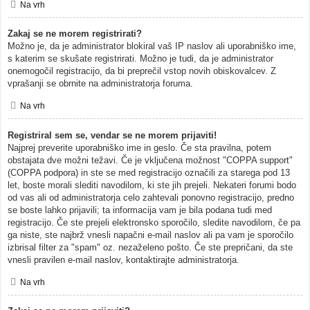
Na vrh
Zakaj se ne morem registrirati?
Možno je, da je administrator blokiral vaš IP naslov ali uporabniško ime,
s katerim se skušate registrirati. Možno je tudi, da je administrator
onemogočil registracijo, da bi preprečil vstop novih obiskovalcev. Z
vprašanji se obrnite na administratorja foruma.
Na vrh
Registriral sem se, vendar se ne morem prijaviti!
Najprej preverite uporabniško ime in geslo. Če sta pravilna, potem
obstajata dve možni težavi. Če je vključena možnost "COPPA support"
(COPPA podpora) in ste se med registracijo označili za starega pod 13
let, boste morali slediti navodilom, ki ste jih prejeli. Nekateri forumi bodo
od vas ali od administratorja celo zahtevali ponovno registracijo, predno
se boste lahko prijavili; ta informacija vam je bila podana tudi med
registracijo. Če ste prejeli elektronsko sporočilo, sledite navodilom, če pa
ga niste, ste najbrž vnesli napačni e-mail naslov ali pa vam je sporočilo
izbrisal filter za "spam" oz. nezaželeno pošto. Če ste prepričani, da ste
vnesli pravilen e-mail naslov, kontaktirajte administratorja.
Na vrh