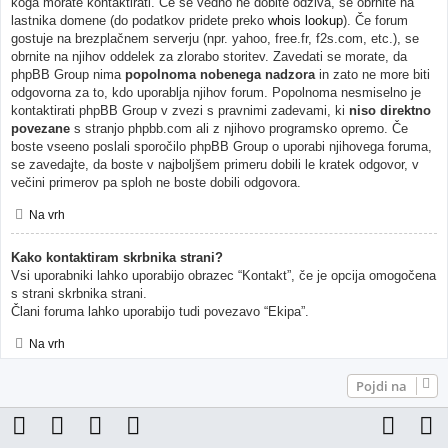
koga morate kontaktirati. Če še vedno ne dobite odziva, se obrnite na
lastnika domene (do podatkov pridete preko
whois lookup
). Če forum
gostuje na brezplačnem serverju (npr. yahoo, free.fr, f2s.com, etc.), se
obrnite na njihov oddelek za zlorabo storitev. Zavedati se morate, da
phpBB Group nima
popolnoma nobenega nadzora
in zato ne more biti
odgovorna za to, kdo uporablja njihov forum. Popolnoma nesmiselno je
kontaktirati phpBB Group v zvezi s pravnimi zadevami, ki
niso direktno
povezane
s stranjo phpbb.com ali z njihovo programsko opremo. Če
boste vseeno poslali sporočilo phpBB Group o uporabi njihovega foruma,
se zavedajte, da boste v najboljšem primeru dobili le kratek odgovor, v
večini primerov pa sploh ne boste dobili odgovora.
Na vrh
Kako kontaktiram skrbnika strani?
Vsi uporabniki lahko uporabijo obrazec “Kontakt”, če je opcija omogočena
s strani skrbnika strani.
Člani foruma lahko uporabijo tudi povezavo “Ekipa”.
Na vrh
Pojdi na