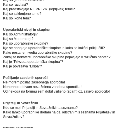
Kaj so globalna obvestila?
Kaj so razglasi?
Kaj predstavljajo NE PREZRI (lepljivek) teme?
Kaj so zaklenjene teme?
Kaj so ikone tem?
Uporabniški nivoji in skupine
Kaj so Administratorji?
Kaj so Moderatorji?
Kaj so uporabniške skupine?
Kje se nahajajo uporabniške skupine in kako se kakšni priključiti?
Kako postanem vodja uporabniške skupine?
Zakaj se nekatere uporabniške skupine pojavljajo v različnih barvah?
Kaj je "Privzeta uporabniška skupina"?
Kaj je povezava "Ekipa"?
Pošiljanje zasebnih sporočil
Ne morem poslati zasebnega sporočila!
Nenehno dobivam nezaželena zasebna sporočila!
Od nekoga na forumu sem dobil vsiljeno (spam) oz. žaljivo sporočilo!
Prijatelji in Sovražniki
Kdo so moji Prijatelji in Sovražniki na seznamu?
Kako lahko uporabnike dodam na oz. odstranim s seznama Prijateljev in
Sovražnikov?