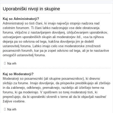
Uporabniški nivoji in skupine
Kaj so Administratorji?
Administratorji so tisti člani, ki imajo največjo stopnjo nadzora nad
celotnim forumom. Ti člani lahko nadzorujejo vse dele obratovanja
foruma, vključno z nastavljanjem dovoljenj, izključevanjem uporabnikov,
ustvarjanjem uporabniških skupin ali moderatorjev itd., vsa ta njihova
dejanja pa so odvisna od tega, kakšna dovoljenja jim je dodelil
ustanovitelj foruma. Lahko imajo celo vse moderatorske zmožnosti
posameznih forumih, kar pa je zopet odvisno od tega, ali je te nastavitve
omogočil ustanovitelj foruma.
Na vrh
Kaj so Moderatorji?
Moderatorji so posamezniki (ali skupine posameznikov), ki dnevno
skrbijo za forume. Imajo dovoljenje, da prispevke preoblikujejo ali zbrišejo
in da zaklenejo, odklenejo, premaknejo, razdelijo ali izbrišejo teme na
forumu, ki ga moderirajo. V spolšnem so torej moderatorji tisti, ki
preprečujejo, da bi uporabniki skrenili s teme ali da bi objavljali nasilne/
žaljive vsebine.
Na vrh