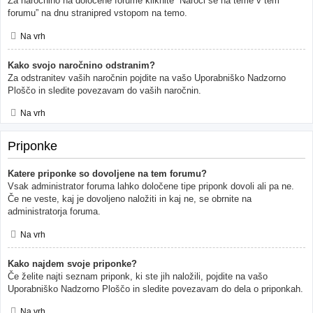
Za naročnino na določene forume kliknite “Naroči se na teme v tem
forumu” na dnu stranipred vstopom na temo.
Na vrh
Kako svojo naročnino odstranim?
Za odstranitev vaših naročnin pojdite na vašo Uporabniško Nadzorno
Ploščo in sledite povezavam do vaših naročnin.
Na vrh
Priponke
Katere priponke so dovoljene na tem forumu?
Vsak administrator foruma lahko določene tipe priponk dovoli ali pa ne.
Če ne veste, kaj je dovoljeno naložiti in kaj ne, se obrnite na
administratorja foruma.
Na vrh
Kako najdem svoje priponke?
Če želite najti seznam priponk, ki ste jih naložili, pojdite na vašo
Uporabniško Nadzorno Ploščo in sledite povezavam do dela o priponkah.
Na vrh