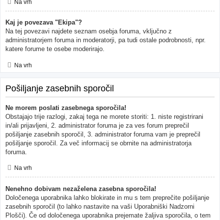
Na vrh
Kaj je povezava "Ekipa"?
Na tej povezavi najdete seznam osebja foruma, vključno z
administratorjem foruma in moderatorji, pa tudi ostale podrobnosti, npr.
katere forume te osebe moderirajo.
Na vrh
Pošiljanje zasebnih sporočil
Ne morem poslati zasebnega sporočila!
Obstajajo trije razlogi, zakaj tega ne morete storiti: 1. niste registrirani
in/ali prijavljeni, 2. administrator foruma je za ves forum preprečil
pošiljanje zasebnih sporočil, 3. administrator foruma vam je preprečil
pošiljanje sporočil. Za več informacij se obrnite na administratorja
foruma.
Na vrh
Nenehno dobivam nezaželena zasebna sporočila!
Določenega uporabnika lahko blokirate in mu s tem preprečite pošiljanje
zasebnih sporočil (to lahko nastavite na vaši Uporabniški Nadzorni
Plošči). Če od določenega uporabnika prejemate žaljiva sporočila, o tem