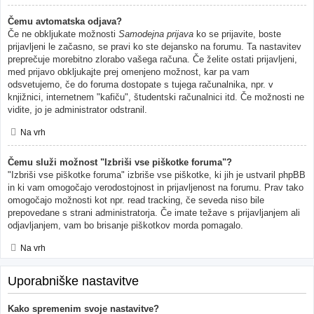
Čemu avtomatska odjava?
Če ne obkljukate možnosti
Samodejna prijava
ko se prijavite, boste
prijavljeni le začasno, se pravi ko ste dejansko na forumu. Ta nastavitev
preprečuje morebitno zlorabo vašega računa. Če želite ostati prijavljeni,
med prijavo obkljukajte prej omenjeno možnost, kar pa vam
odsvetujemo, če do foruma dostopate s tujega računalnika, npr. v
knjižnici, internetnem "kafiču", študentski računalnici itd. Če možnosti ne
vidite, jo je administrator odstranil.
Na vrh
Čemu služi možnost "Izbriši vse piškotke foruma"?
"Izbriši vse piškotke foruma" izbriše vse piškotke, ki jih je ustvaril phpBB
in ki vam omogočajo verodostojnost in prijavljenost na forumu. Prav tako
omogočajo možnosti kot npr. read tracking, če seveda niso bile
prepovedane s strani administratorja. Če imate težave s prijavljanjem ali
odjavljanjem, vam bo brisanje piškotkov morda pomagalo.
Na vrh
Uporabniške nastavitve
Kako spremenim svoje nastavitve?