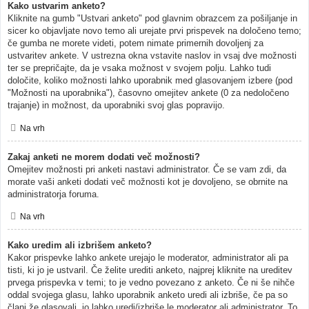
Kako ustvarim anketo?
Kliknite na gumb "Ustvari anketo" pod glavnim obrazcem za pošiljanje in
sicer ko objavljate novo temo ali urejate prvi prispevek na določeno temo;
če gumba ne morete videti, potem nimate primernih dovoljenj za
ustvaritev ankete. V ustrezna okna vstavite naslov in vsaj dve možnosti
ter se prepričajte, da je vsaka možnost v svojem polju. Lahko tudi
določite, koliko možnosti lahko uporabnik med glasovanjem izbere (pod
"Možnosti na uporabnika"), časovno omejitev ankete (0 za nedoločeno
trajanje) in možnost, da uporabniki svoj glas popravijo.
Na vrh
Zakaj anketi ne morem dodati več možnosti?
Omejitev možnosti pri anketi nastavi administrator. Če se vam zdi, da
morate vaši anketi dodati več možnosti kot je dovoljeno, se obrnite na
administratorja foruma.
Na vrh
Kako uredim ali izbrišem anketo?
Kakor prispevke lahko ankete urejajo le moderator, administrator ali pa
tisti, ki jo je ustvaril. Če želite urediti anketo, najprej kliknite na ureditev
prvega prispevka v temi; to je vedno povezano z anketo. Če ni še nihče
oddal svojega glasu, lahko uporabnik anketo uredi ali izbriše, če pa so
člani že glasovali, jo lahko uredi/izbriše le moderator ali administrator. To