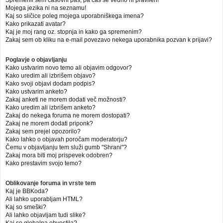
Mojega jezika ni na seznamu!
Kaj so sličice poleg mojega uporabniškega imena?
Kako prikazati avatar?
Kaj je moj rang oz. stopnja in kako ga spremenim?
Zakaj sem ob kliku na e-mail povezavo nekega uporabnika pozvan k prijavi?
Poglavje o objavljanju
Kako ustvarim novo temo ali objavim odgovor?
Kako uredim ali izbrišem objavo?
Kako svoji objavi dodam podpis?
Kako ustvarim anketo?
Zakaj anketi ne morem dodati več možnosti?
Kako uredim ali izbrišem anketo?
Zakaj do nekega foruma ne morem dostopati?
Zakaj ne morem dodati priponk?
Zakaj sem prejel opozorilo?
Kako lahko o objavah poročam moderatorju?
Čemu v objavljanju tem služi gumb "Shrani"?
Zakaj mora biti moj prispevek odobren?
Kako prestavim svojo temo?
Oblikovanje foruma in vrste tem
Kaj je BBKoda?
Ali lahko uporabljam HTML?
Kaj so smeški?
Ali lahko objavljam tudi slike?