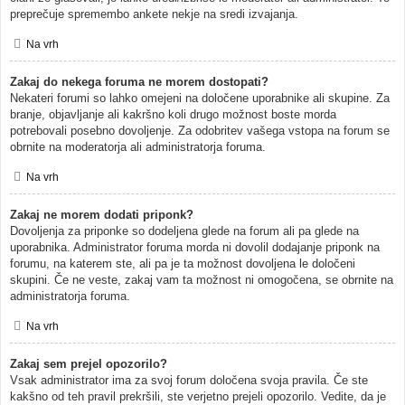
preprečuje spremembo ankete nekje na sredi izvajanja.
Na vrh
Zakaj do nekega foruma ne morem dostopati?
Nekateri forumi so lahko omejeni na določene uporabnike ali skupine. Za
branje, objavljanje ali kakršno koli drugo možnost boste morda
potrebovali posebno dovoljenje. Za odobritev vašega vstopa na forum se
obrnite na moderatorja ali administratorja foruma.
Na vrh
Zakaj ne morem dodati priponk?
Dovoljenja za priponke so dodeljena glede na forum ali pa glede na
uporabnika. Administrator foruma morda ni dovolil dodajanje priponk na
forumu, na katerem ste, ali pa je ta možnost dovoljena le določeni
skupini. Če ne veste, zakaj vam ta možnost ni omogočena, se obrnite na
administratorja foruma.
Na vrh
Zakaj sem prejel opozorilo?
Vsak administrator ima za svoj forum določena svoja pravila. Če ste
kakšno od teh pravil prekršili, ste verjetno prejeli opozorilo. Vedite, da je