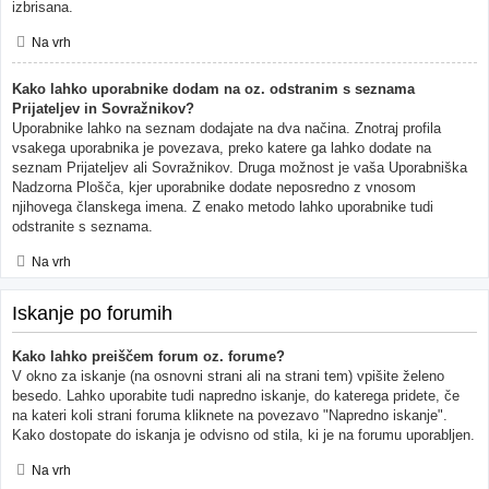
izbrisana.
Na vrh
Kako lahko uporabnike dodam na oz. odstranim s seznama
Prijateljev in Sovražnikov?
Uporabnike lahko na seznam dodajate na dva načina. Znotraj profila
vsakega uporabnika je povezava, preko katere ga lahko dodate na
seznam Prijateljev ali Sovražnikov. Druga možnost je vaša Uporabniška
Nadzorna Plošča, kjer uporabnike dodate neposredno z vnosom
njihovega članskega imena. Z enako metodo lahko uporabnike tudi
odstranite s seznama.
Na vrh
Iskanje po forumih
Kako lahko preiščem forum oz. forume?
V okno za iskanje (na osnovni strani ali na strani tem) vpišite želeno
besedo. Lahko uporabite tudi napredno iskanje, do katerega pridete, če
na kateri koli strani foruma kliknete na povezavo "Napredno iskanje".
Kako dostopate do iskanja je odvisno od stila, ki je na forumu uporabljen.
Na vrh