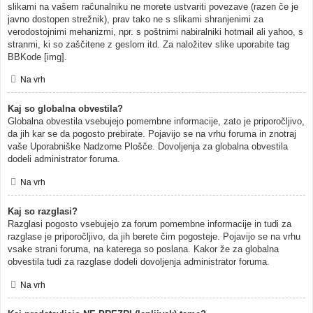
slikami na vašem računalniku ne morete ustvariti povezave (razen če je
javno dostopen strežnik), prav tako ne s slikami shranjenimi za
verodostojnimi mehanizmi, npr. s poštnimi nabiralniki hotmail ali yahoo, s
stranmi, ki so zaščitene z geslom itd. Za naložitev slike uporabite tag
BBKode [img].
Na vrh
Kaj so globalna obvestila?
Globalna obvestila vsebujejo pomembne informacije, zato je priporočljivo,
da jih kar se da pogosto prebirate. Pojavijo se na vrhu foruma in znotraj
vaše Uporabniške Nadzorne Plošče. Dovoljenja za globalna obvestila
dodeli administrator foruma.
Na vrh
Kaj so razglasi?
Razglasi pogosto vsebujejo za forum pomembne informacije in tudi za
razglase je priporočljivo, da jih berete čim pogosteje. Pojavijo se na vrhu
vsake strani foruma, na katerega so poslana. Kakor že za globalna
obvestila tudi za razglase dodeli dovoljenja administrator foruma.
Na vrh