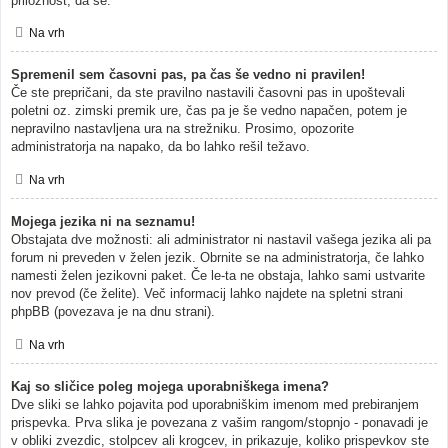
priložnost, da se.
Na vrh
Spremenil sem časovni pas, pa čas še vedno ni pravilen!
Če ste prepričani, da ste pravilno nastavili časovni pas in upoštevali
poletni oz. zimski premik ure, čas pa je še vedno napačen, potem je
nepravilno nastavljena ura na strežniku. Prosimo, opozorite
administratorja na napako, da bo lahko rešil težavo.
Na vrh
Mojega jezika ni na seznamu!
Obstajata dve možnosti: ali administrator ni nastavil vašega jezika ali pa
forum ni preveden v želen jezik. Obrnite se na administratorja, če lahko
namesti želen jezikovni paket. Če le-ta ne obstaja, lahko sami ustvarite
nov prevod (če želite). Več informacij lahko najdete na spletni strani
phpBB (povezava je na dnu strani).
Na vrh
Kaj so sličice poleg mojega uporabniškega imena?
Dve sliki se lahko pojavita pod uporabniškim imenom med prebiranjem
prispevka. Prva slika je povezana z vašim rangom/stopnjo - ponavadi je
v obliki zvezdic, stolpcev ali krogcev, in prikazuje, koliko prispevkov ste