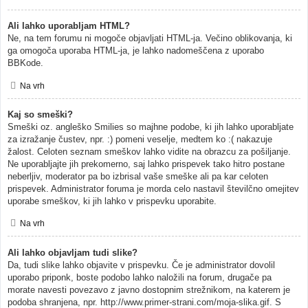
Ali lahko uporabljam HTML?
Ne, na tem forumu ni mogoče objavljati HTML-ja. Večino oblikovanja, ki
ga omogoča uporaba HTML-ja, je lahko nadomeščena z uporabo
BBKode.
Na vrh
Kaj so smeški?
Smeški oz. angleško Smilies so majhne podobe, ki jih lahko uporabljate
za izražanje čustev, npr. :) pomeni veselje, medtem ko :( nakazuje
žalost. Celoten seznam smeškov lahko vidite na obrazcu za pošiljanje.
Ne uporabljajte jih prekomerno, saj lahko prispevek tako hitro postane
neberljiv, moderator pa bo izbrisal vaše smeške ali pa kar celoten
prispevek. Administrator foruma je morda celo nastavil številčno omejitev
uporabe smeškov, ki jih lahko v prispevku uporabite.
Na vrh
Ali lahko objavljam tudi slike?
Da, tudi slike lahko objavite v prispevku. Če je administrator dovolil
uporabo priponk, boste podobo lahko naložili na forum, drugače pa
morate navesti povezavo z javno dostopnim strežnikom, na katerem je
podoba shranjena, npr. http://www.primer-strani.com/moja-slika.gif. S