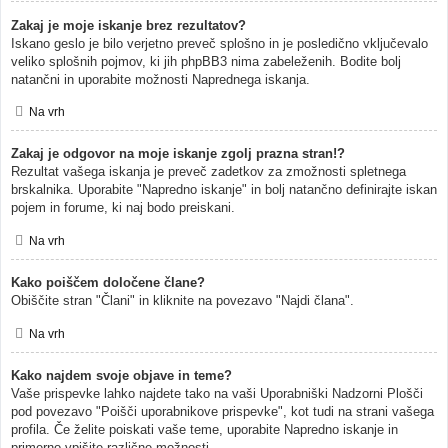
Zakaj je moje iskanje brez rezultatov?
Iskano geslo je bilo verjetno preveč splošno in je posledično vključevalo
veliko splošnih pojmov, ki jih phpBB3 nima zabeleženih. Bodite bolj
natančni in uporabite možnosti Naprednega iskanja.
Na vrh
Zakaj je odgovor na moje iskanje zgolj prazna stran!?
Rezultat vašega iskanja je preveč zadetkov za zmožnosti spletnega
brskalnika. Uporabite "Napredno iskanje" in bolj natančno definirajte iskan
pojem in forume, ki naj bodo preiskani.
Na vrh
Kako poiščem določene člane?
Obiščite stran "Člani" in kliknite na povezavo "Najdi člana".
Na vrh
Kako najdem svoje objave in teme?
Vaše prispevke lahko najdete tako na vaši Uporabniški Nadzorni Plošči
pod povezavo "Poišči uporabnikove prispevke", kot tudi na strani vašega
profila. Če želite poiskati vaše teme, uporabite Napredno iskanje in
primerno vpišite različne možnosti.