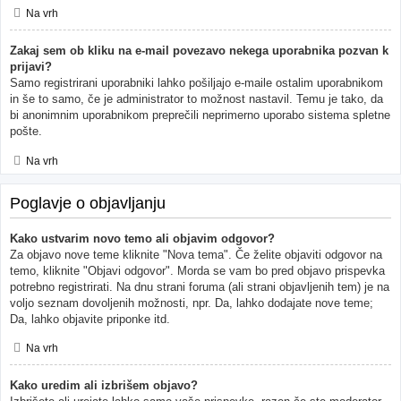
Na vrh
Zakaj sem ob kliku na e-mail povezavo nekega uporabnika pozvan k
prijavi?
Samo registrirani uporabniki lahko pošiljajo e-maile ostalim uporabnikom
in še to samo, če je administrator to možnost nastavil. Temu je tako, da
bi anonimnim uporabnikom preprečili neprimerno uporabo sistema spletne
pošte.
Na vrh
Poglavje o objavljanju
Kako ustvarim novo temo ali objavim odgovor?
Za objavo nove teme kliknite "Nova tema". Če želite objaviti odgovor na
temo, kliknite "Objavi odgovor". Morda se vam bo pred objavo prispevka
potrebno registrirati. Na dnu strani foruma (ali strani objavljenih tem) je na
voljo seznam dovoljenih možnosti, npr. Da, lahko dodajate nove teme;
Da, lahko objavite priponke itd.
Na vrh
Kako uredim ali izbrišem objavo?