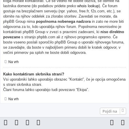
koga morate kontaktirati. Če še vedno ne dobite odziva, se obrnite na
lastnika domene (do podatkov pridete preko
whois lookup
). Če forum
gostuje na brezplačnem serverju (npr. yahoo, free.fr, f2s.com, etc.), se
obrnite na njihov oddelek za zlorabo storitev. Zavedati se morate, da
phpBB Group nima
popolnoma nobenega nadzora
in zato ne more biti
odgovorna za to, kdo uporablja njihov forum. Popolnoma nesmiselno je
kontaktirati phpBB Group v zvezi s pravnimi zadevami, ki
niso direktno
povezane
s stranjo phpbb.com ali z njihovo programsko opremo. Če
boste vseeno poslali sporočilo phpBB Group o uporabi njihovega foruma,
se zavedajte, da boste v najboljšem primeru dobili le kratek odgovor, v
večini primerov pa sploh ne boste dobili odgovora.
Na vrh
Kako kontaktiram skrbnika strani?
Vsi uporabniki lahko uporabijo obrazec “Kontakt”, če je opcija omogočena
s strani skrbnika strani.
Člani foruma lahko uporabijo tudi povezavo “Ekipa”.
Na vrh
Pojdi na