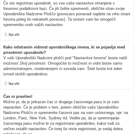
Če ste registriran uporabnik, so vse vaše nastavitve shranjene v
forumovi podatkovni bazi. Če jih želite spremeniti, obiščite stran svoje
Uporabniške Nadzorne Plošče (povezavo ponavadi najdete na vrhu strani
foruma poleg še nekaterih povezav). Ta sistem vam bo omogočil
spremembo vseh vaših nastavitev.
Na vrh
Kako odstranim vidnost uporabniškega imena, ki se pojavlja med
prisotnimi uporabniki?
V vaši Uporabniški Nadzorni plošči pod "Nastavitve foruma" boste našli
možnost
Skrij prisotnost
. Omogočite to možnost in vidni boste samo
administratorjem, moderatorjem in seveda vam. Šteti boste kot eden
izmed skritih uporabnikov.
Na vrh
Čas ni pravilen!
Možno je, da je prikazan čas iz drugega časovnega pasu in je zato
nepravilen. Če je problem v tem, potem obiščite vašo Uporabniško
Nadzorno Ploščo in spremenite časovni pas na vam ustreznega, npr. na
London, Pariz, New York, Sydney itd. Vedite pa, da je spreminjanje
časovnega pasu možno le za registrirane uporabnike, kakor tudi za
večino ostalih nastavitev. Če torej še niste registrirani, je sedaj dobra