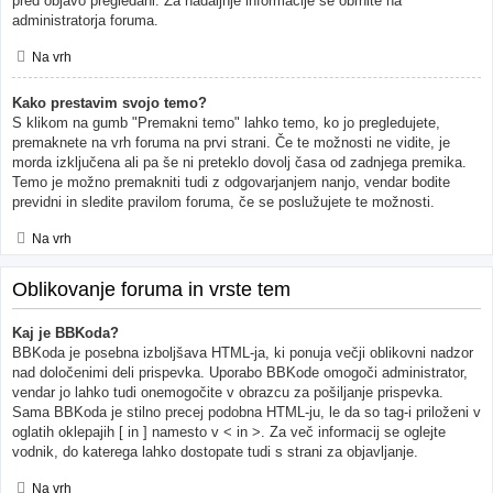
pred objavo pregledani. Za nadaljnje informacije se obrnite na
administratorja foruma.
Na vrh
Kako prestavim svojo temo?
S klikom na gumb "Premakni temo" lahko temo, ko jo pregledujete,
premaknete na vrh foruma na prvi strani. Če te možnosti ne vidite, je
morda izključena ali pa še ni preteklo dovolj časa od zadnjega premika.
Temo je možno premakniti tudi z odgovarjanjem nanjo, vendar bodite
previdni in sledite pravilom foruma, če se poslužujete te možnosti.
Na vrh
Oblikovanje foruma in vrste tem
Kaj je BBKoda?
BBKoda je posebna izboljšava HTML-ja, ki ponuja večji oblikovni nadzor
nad določenimi deli prispevka. Uporabo BBKode omogoči administrator,
vendar jo lahko tudi onemogočite v obrazcu za pošiljanje prispevka.
Sama BBKoda je stilno precej podobna HTML-ju, le da so tag-i priloženi v
oglatih oklepajih [ in ] namesto v < in >. Za več informacij se oglejte
vodnik, do katerega lahko dostopate tudi s strani za objavljanje.
Na vrh