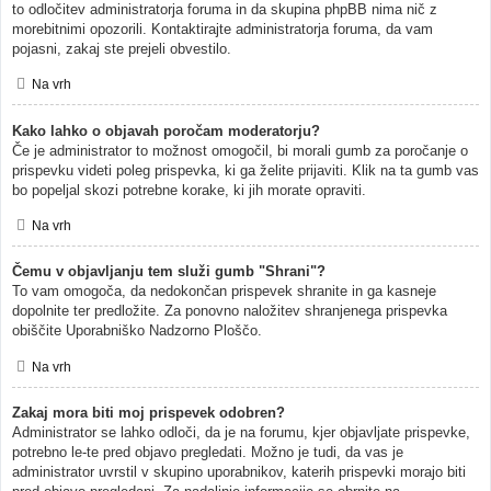
to odločitev administratorja foruma in da skupina phpBB nima nič z
morebitnimi opozorili. Kontaktirajte administratorja foruma, da vam
pojasni, zakaj ste prejeli obvestilo.
Na vrh
Kako lahko o objavah poročam moderatorju?
Če je administrator to možnost omogočil, bi morali gumb za poročanje o
prispevku videti poleg prispevka, ki ga želite prijaviti. Klik na ta gumb vas
bo popeljal skozi potrebne korake, ki jih morate opraviti.
Na vrh
Čemu v objavljanju tem služi gumb "Shrani"?
To vam omogoča, da nedokončan prispevek shranite in ga kasneje
dopolnite ter predložite. Za ponovno naložitev shranjenega prispevka
obiščite Uporabniško Nadzorno Ploščo.
Na vrh
Zakaj mora biti moj prispevek odobren?
Administrator se lahko odloči, da je na forumu, kjer objavljate prispevke,
potrebno le-te pred objavo pregledati. Možno je tudi, da vas je
administrator uvrstil v skupino uporabnikov, katerih prispevki morajo biti