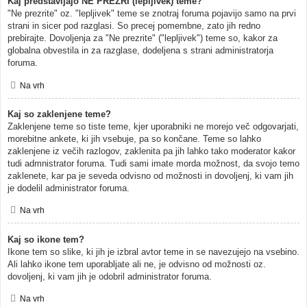
Kaj predstavljajo NE PREZRI (lepljivek) teme?
"Ne prezrite" oz. "lepljivek" teme se znotraj foruma pojavijo samo na prvi
strani in sicer pod razglasi. So precej pomembne, zato jih redno
prebirajte. Dovoljenja za "Ne prezrite" ("lepljivek") teme so, kakor za
globalna obvestila in za razglase, dodeljena s strani administratorja
foruma.
Na vrh
Kaj so zaklenjene teme?
Zaklenjene teme so tiste teme, kjer uporabniki ne morejo več odgovarjati,
morebitne ankete, ki jih vsebuje, pa so končane. Teme so lahko
zaklenjene iz večih razlogov, zaklenita pa jih lahko tako moderator kakor
tudi admnistrator foruma. Tudi sami imate morda možnost, da svojo temo
zaklenete, kar pa je seveda odvisno od možnosti in dovoljenj, ki vam jih
je dodelil administrator foruma.
Na vrh
Kaj so ikone tem?
Ikone tem so slike, ki jih je izbral avtor teme in se navezujejo na vsebino.
Ali lahko ikone tem uporabljate ali ne, je odvisno od možnosti oz.
dovoljenj, ki vam jih je odobril administrator foruma.
Na vrh