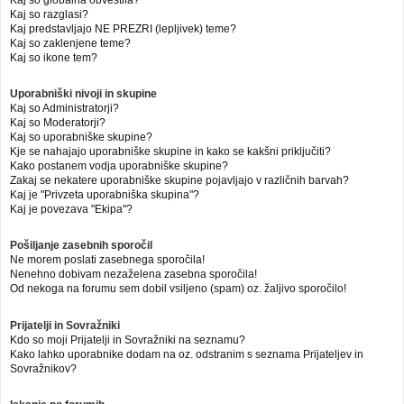
Kaj so globalna obvestila?
Kaj so razglasi?
Kaj predstavljajo NE PREZRI (lepljivek) teme?
Kaj so zaklenjene teme?
Kaj so ikone tem?
Uporabniški nivoji in skupine
Kaj so Administratorji?
Kaj so Moderatorji?
Kaj so uporabniške skupine?
Kje se nahajajo uporabniške skupine in kako se kakšni priključiti?
Kako postanem vodja uporabniške skupine?
Zakaj se nekatere uporabniške skupine pojavljajo v različnih barvah?
Kaj je "Privzeta uporabniška skupina"?
Kaj je povezava "Ekipa"?
Pošiljanje zasebnih sporočil
Ne morem poslati zasebnega sporočila!
Nenehno dobivam nezaželena zasebna sporočila!
Od nekoga na forumu sem dobil vsiljeno (spam) oz. žaljivo sporočilo!
Prijatelji in Sovražniki
Kdo so moji Prijatelji in Sovražniki na seznamu?
Kako lahko uporabnike dodam na oz. odstranim s seznama Prijateljev in
Sovražnikov?