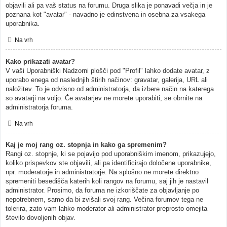
objavili ali pa vaš status na forumu. Druga slika je ponavadi večja in je
poznana kot "avatar" - navadno je edinstvena in osebna za vsakega
uporabnika.
Na vrh
Kako prikazati avatar?
V vaši Uporabniški Nadzorni plošči pod "Profil" lahko dodate avatar, z
uporabo enega od naslednjih štirih načinov: gravatar, galerija, URL ali
naložitev. To je odvisno od administratorja, da izbere način na katerega
so avatarji na voljo. Če avatarjev ne morete uporabiti, se obrnite na
administratorja foruma.
Na vrh
Kaj je moj rang oz. stopnja in kako ga spremenim?
Rangi oz. stopnje, ki se pojavijo pod uporabniškim imenom, prikazujejo,
koliko prispevkov ste objavili, ali pa identificirajo določene uporabnike,
npr. moderatorje in administratorje. Na splošno ne morete direktno
spremeniti besedišča katerih koli rangov na forumu, saj jih je nastavil
administrator. Prosimo, da foruma ne izkoriščate za objavljanje po
nepotrebnem, samo da bi zvišali svoj rang. Večina forumov tega ne
tolerira, zato vam lahko moderator ali administrator preprosto omejita
število dovoljenih objav.