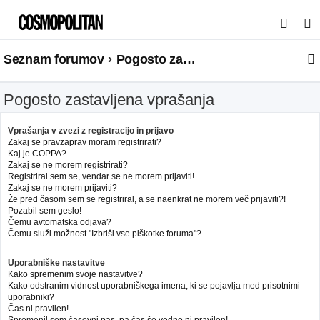
I
s
Seznam forumov
Pogosto zastavljena vprašanja
k
a
Pogosto zastavljena vprašanja
n
j
Vprašanja v zvezi z registracijo in prijavo
e
Zakaj se pravzaprav moram registrirati?
Kaj je COPPA?
Zakaj se ne morem registrirati?
Registriral sem se, vendar se ne morem prijaviti!
Zakaj se ne morem prijaviti?
Že pred časom sem se registriral, a se naenkrat ne morem več prijaviti?!
Pozabil sem geslo!
Čemu avtomatska odjava?
Čemu služi možnost "Izbriši vse piškotke foruma"?
Uporabniške nastavitve
Kako spremenim svoje nastavitve?
Kako odstranim vidnost uporabniškega imena, ki se pojavlja med prisotnimi
uporabniki?
Čas ni pravilen!
Spremenil sem časovni pas, pa čas še vedno ni pravilen!