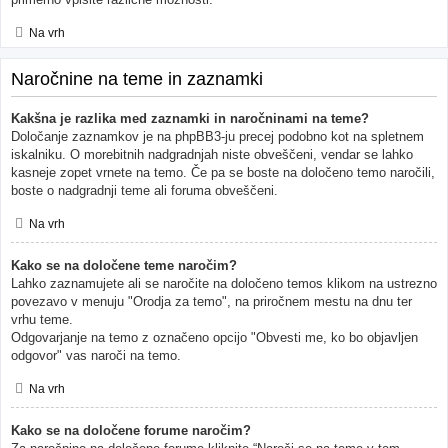
Na vrh
Naročnine na teme in zaznamki
Kakšna je razlika med zaznamki in naročninami na teme?
Določanje zaznamkov je na phpBB3-ju precej podobno kot na spletnem
iskalniku. O morebitnih nadgradnjah niste obveščeni, vendar se lahko
kasneje zopet vrnete na temo. Če pa se boste na določeno temo naročili,
boste o nadgradnji teme ali foruma obveščeni.
Na vrh
Kako se na določene teme naročim?
Lahko zaznamujete ali se naročite na določeno temos klikom na ustrezno
povezavo v menuju "Orodja za temo", na priročnem mestu na dnu ter
vrhu teme.
Odgovarjanje na temo z označeno opcijo "Obvesti me, ko bo objavljen
odgovor" vas naroči na temo.
Na vrh
Kako se na določene forume naročim?