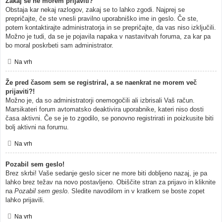
Zakaj se ne morem prijaviti?
Obstaja kar nekaj razlogov, zakaj se to lahko zgodi. Najprej se
prepričajte, če ste vnesli pravilno uporabniško ime in geslo. Če ste,
potem kontaktirajte administratorja in se prepričajte, da vas niso izključili.
Možno je tudi, da se je pojavila napaka v nastavitvah foruma, za kar pa
bo moral poskrbeti sam administrator.
Na vrh
Že pred časom sem se registriral, a se naenkrat ne morem več
prijaviti?!
Možno je, da so administratorji onemogočili ali izbrisali Vaš račun.
Marsikateri forum avtomatsko deaktivira uporabnike, kateri niso dosti
časa aktivni. Če se je to zgodilo, se ponovno registrirati in poizkusite biti
bolj aktivni na forumu.
Na vrh
Pozabil sem geslo!
Brez skrbi! Vaše sedanje geslo sicer ne more biti dobljeno nazaj, je pa
lahko brez težav na novo postavljeno. Obiščite stran za prijavo in kliknite
na
Pozabil sem geslo
. Sledite navodilom in v kratkem se boste zopet
lahko prijavili.
Na vrh