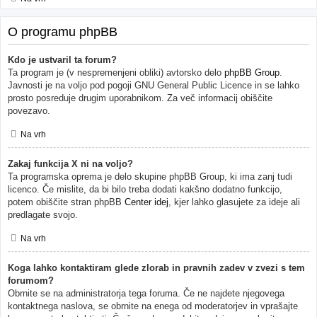
O programu phpBB
Kdo je ustvaril ta forum?
Ta program je (v nespremenjeni obliki) avtorsko delo
phpBB Group
.
Javnosti je na voljo pod pogoji GNU General Public Licence in se lahko
prosto posreduje drugim uporabnikom. Za več informacij obiščite
povezavo.
Na vrh
Zakaj funkcija X ni na voljo?
Ta programska oprema je delo skupine phpBB Group, ki ima zanj tudi
licenco. Če mislite, da bi bilo treba dodati kakšno dodatno funkcijo,
potem obiščite stran phpBB
Center idej
, kjer lahko glasujete za ideje ali
predlagate svojo.
Na vrh
Koga lahko kontaktiram glede zlorab in pravnih zadev v zvezi s tem
forumom?
Obrnite se na administratorja tega foruma. Če ne najdete njegovega
kontaktnega naslova, se obrnite na enega od moderatorjev in vprašajte