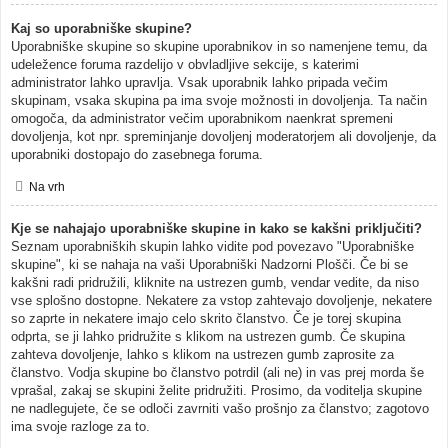
Kaj so uporabniške skupine?
Uporabniške skupine so skupine uporabnikov in so namenjene temu, da
udeležence foruma razdelijo v obvladljive sekcije, s katerimi
administrator lahko upravlja. Vsak uporabnik lahko pripada večim
skupinam, vsaka skupina pa ima svoje možnosti in dovoljenja. Ta način
omogoča, da administrator večim uporabnikom naenkrat spremeni
dovoljenja, kot npr. spreminjanje dovoljenj moderatorjem ali dovoljenje, da
uporabniki dostopajo do zasebnega foruma.
Na vrh
Kje se nahajajo uporabniške skupine in kako se kakšni priključiti?
Seznam uporabniških skupin lahko vidite pod povezavo "Uporabniške
skupine", ki se nahaja na vaši Uporabniški Nadzorni Plošči. Če bi se
kakšni radi pridružili, kliknite na ustrezen gumb, vendar vedite, da niso
vse splošno dostopne. Nekatere za vstop zahtevajo dovoljenje, nekatere
so zaprte in nekatere imajo celo skrito članstvo. Če je torej skupina
odprta, se ji lahko pridružite s klikom na ustrezen gumb. Če skupina
zahteva dovoljenje, lahko s klikom na ustrezen gumb zaprosite za
članstvo. Vodja skupine bo članstvo potrdil (ali ne) in vas prej morda še
vprašal, zakaj se skupini želite pridružiti. Prosimo, da voditelja skupine
ne nadlegujete, če se odloči zavrniti vašo prošnjo za članstvo; zagotovo
ima svoje razloge za to.