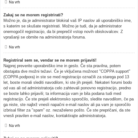
Na vrh
Zakaj se ne morem registrirati?
Možno je, da je administrator blokiral vaš IP naslov ali uporabniško ime,
s katerim se skušate registrirati. Možno je tudi, da je administrator
onemogočil registracijo, da bi preprečil vstop novih obiskovalcev. Z
vprašanji se obrnite na administratorja foruma.
Na vrh
Registriral sem se, vendar se ne morem prijaviti!
Najprej preverite uporabniško ime in geslo. Če sta pravilna, potem
obstajata dve možni težavi. Če je vključena možnost "COPPA support"
(COPPA podpora) in ste se med registracijo označili za starega pod 13
let, boste morali slediti navodilom, ki ste jih prejeli. Nekateri forumi bodo
od vas ali od administratorja celo zahtevali ponovno registracijo, predno
se boste lahko prijavili; ta informacija vam je bila podana tudi med
registracijo. Če ste prejeli elektronsko sporočilo, sledite navodilom, če pa
ga niste, ste najbrž vnesli napačni e-mail naslov ali pa vam je sporočilo
izbrisal filter za "spam" oz. nezaželeno pošto. Če ste prepričani, da ste
vnesli pravilen e-mail naslov, kontaktirajte administratorja.
Na vrh