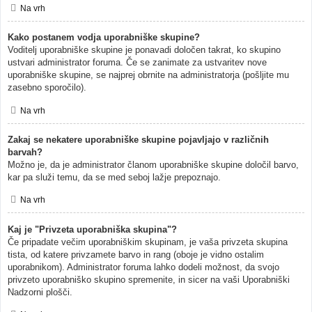
Na vrh
Kako postanem vodja uporabniške skupine?
Voditelj uporabniške skupine je ponavadi določen takrat, ko skupino
ustvari administrator foruma. Če se zanimate za ustvaritev nove
uporabniške skupine, se najprej obrnite na administratorja (pošljite mu
zasebno sporočilo).
Na vrh
Zakaj se nekatere uporabniške skupine pojavljajo v različnih
barvah?
Možno je, da je administrator članom uporabniške skupine določil barvo,
kar pa služi temu, da se med seboj lažje prepoznajo.
Na vrh
Kaj je "Privzeta uporabniška skupina"?
Če pripadate večim uporabniškim skupinam, je vaša privzeta skupina
tista, od katere privzamete barvo in rang (oboje je vidno ostalim
uporabnikom). Administrator foruma lahko dodeli možnost, da svojo
privzeto uporabniško skupino spremenite, in sicer na vaši Uporabniški
Nadzorni plošči.