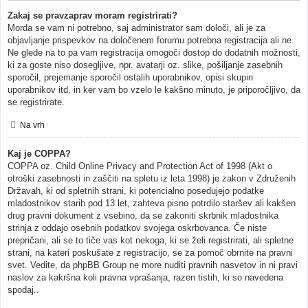
Zakaj se pravzaprav moram registrirati?
Morda se vam ni potrebno, saj administrator sam določi, ali je za
objavljanje prispevkov na določenem forumu potrebna registracija ali ne.
Ne glede na to pa vam registracija omogoči dostop do dodatnih možnosti,
ki za goste niso dosegljive, npr. avatarji oz. slike, pošiljanje zasebnih
sporočil, prejemanje sporočil ostalih uporabnikov, opisi skupin
uporabnikov itd. in ker vam bo vzelo le kakšno minuto, je priporočljivo, da
se registrirate.
Na vrh
Kaj je COPPA?
COPPA oz. Child Online Privacy and Protection Act of 1998 (Akt o
otroški zasebnosti in zaščiti na spletu iz leta 1998) je zakon v Združenih
Državah, ki od spletnih strani, ki potencialno posedujejo podatke
mladostnikov starih pod 13 let, zahteva pisno potrdilo staršev ali kakšen
drug pravni dokument z vsebino, da se zakoniti skrbnik mladostnika
strinja z oddajo osebnih podatkov svojega oskrbovanca. Če niste
prepričani, ali se to tiče vas kot nekoga, ki se želi registrirati, ali spletne
strani, na kateri poskušate z registracijo, se za pomoč obrnite na pravni
svet. Vedite, da phpBB Group ne more nuditi pravnih nasvetov in ni pravi
naslov za kakršna koli pravna vprašanja, razen tistih, ki so navedena
spodaj..