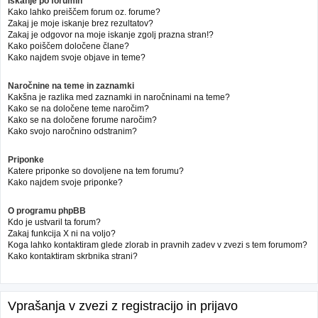
Iskanje po forumih
Kako lahko preiščem forum oz. forume?
Zakaj je moje iskanje brez rezultatov?
Zakaj je odgovor na moje iskanje zgolj prazna stran!?
Kako poiščem določene člane?
Kako najdem svoje objave in teme?
Naročnine na teme in zaznamki
Kakšna je razlika med zaznamki in naročninami na teme?
Kako se na določene teme naročim?
Kako se na določene forume naročim?
Kako svojo naročnino odstranim?
Priponke
Katere priponke so dovoljene na tem forumu?
Kako najdem svoje priponke?
O programu phpBB
Kdo je ustvaril ta forum?
Zakaj funkcija X ni na voljo?
Koga lahko kontaktiram glede zlorab in pravnih zadev v zvezi s tem forumom?
Kako kontaktiram skrbnika strani?
Vprašanja v zvezi z registracijo in prijavo