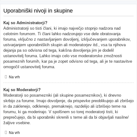
Uporabniški nivoji in skupine
Kaj so Administratorji?
Administratorji so tisti člani, ki imajo največjo stopnjo nadzora nad
celotnim forumom. Ti člani lahko nadzorujejo vse dele obratovanja
foruma, vključno z nastavljanjem dovoljenj, izključevanjem uporabnikov,
ustvarjanjem uporabniških skupin ali moderatorjev itd., vsa ta njihova
dejanja pa so odvisna od tega, kakšna dovoljenja jim je dodelil
ustanovitelj foruma. Lahko imajo celo vse moderatorske zmožnosti
posameznih forumih, kar pa je zopet odvisno od tega, ali je te nastavitve
omogočil ustanovitelj foruma.
Na vrh
Kaj so Moderatorji?
Moderatorji so posamezniki (ali skupine posameznikov), ki dnevno
skrbijo za forume. Imajo dovoljenje, da prispevke preoblikujejo ali zbrišejo
in da zaklenejo, odklenejo, premaknejo, razdelijo ali izbrišejo teme na
forumu, ki ga moderirajo. V spolšnem so torej moderatorji tisti, ki
preprečujejo, da bi uporabniki skrenili s teme ali da bi objavljali nasilne/
žaljive vsebine.
Na vrh