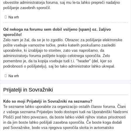
obvestite administratorja foruma, saj mu le-ta lahko prepreči nadaljno
pošiljanje zasebnih sporočil.
Na vrh
Od nekoga na forumu sem dobil vsiljeno (spam) oz. žaljivo
sporočilo!
Zelo nam je žal, da se je to zgodilo. Obrazec za pošiljanje elektronske
pošte vsebuje varnostne točke, preko katerih poskušamo zaslediti
uporabnike, ki izrabljajo to storitev, zato vas naprošamo, da
administratorju foruma pošljete kopijo celotnega sporočila. Zelo
pomembno je, da ta kopija vsebuje tudi t.i. "header" (del, kjer so
podrobnosti o pošiljatelju), saj bo tako administrator lahko ukrepal.
Na vrh
Prijatelji in Sovražniki
Kdo so moji Prijatelji in Sovražniki na seznamu?
Te sezname lahko uporabite za organizacijo ostalih članov foruma. Člani
z vašega seznama Prijateljev bodo dostopni tudi na Uporabniški Nadzorni
Plošči pod hitro povezavo, da boste lahko videli njihov status prisotnosti
in da jim boste lahko pošiljali zasebna sporočila. Če boste koga dodali
pod Sovražnike, bodo vsa njegova sporočila skrita in avtomatsko