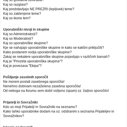
Kaj so globalna obvestila?
Kaj so razglasi?
Kaj predstavljajo NE PREZRI (lepljivek) teme?
Kaj so zaklenjene teme?
Kaj so ikone tem?
Uporabniški nivoji in skupine
Kaj so Administratorji?
Kaj so Moderatorji?
Kaj so uporabniške skupine?
Kje se nahajajo uporabniške skupine in kako se kakšni priključiti?
Kako postanem vodja uporabniške skupine?
Zakaj se nekatere uporabniške skupine pojavljajo v različnih barvah?
Kaj je "Privzeta uporabniška skupina"?
Kaj je povezava "Ekipa"?
Pošiljanje zasebnih sporočil
Ne morem poslati zasebnega sporočila!
Nenehno dobivam nezaželena zasebna sporočila!
Od nekoga na forumu sem dobil vsiljeno (spam) oz. žaljivo sporočilo!
Prijatelji in Sovražniki
Kdo so moji Prijatelji in Sovražniki na seznamu?
Kako lahko uporabnike dodam na oz. odstranim s seznama Prijateljev in
Sovražnikov?