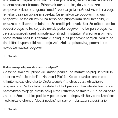
Izbrišete ali urejate lahko samo vaše prispevke, razen če ste moderator
ali administrator foruma. Prispevek urejate tako, da za ustrezen
prispevek kliknete na gumb "uredi", vendar je ta možnost včasih na voljo
le nekaj časa po objavi prispevka. Če je nekdo že odgovoril na vaš
prispevek, boste ob vrnitvi na temo pod prispevkom našli besedilo, ki
prikazuje, kolikokrat in kdaj ste že uredili prispevek. Kot že rečeno, se bo
besedilo pojavilo le, če je že nekdo podal odgovor, ne bo pa se pojavilo,
če sta prispevek uredila moderator ali administrator. V slednjem primeru
boste morda našli le zaznamek, zakaj je bil prispevek prirejen. Vedite pa,
da običajni uporabniki ne morejo več izbrisati prispevka, potem ko je
nekdo že napisal odgovor.
Na vrh
Kako svoji objavi dodam podpis?
Če želite svojemu prispevku dodati podpis, ga morate najprej ustvariti in
sicer na vaši Uporabniški Nadzorni Plošči. Ko to opravite, preprosto
kliknite na oz. obkljukajte
Dodaj podpis
(na obrazcu za objavljanje
prispevkov). Podpis lahko dodate tudi kot privzeto, kar storite tako, da v
nastavitvah svojega profila obkljukate ustrezno nastavitev. Če se odločite
za to možnost, lahko podpis v posameznih prispevkih še vedno izbrišete
- odkljukajte okence "dodaj podpis" pri samem obrazcu za pošiljanje.
Na vrh