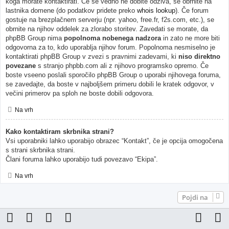
koga morate kontaktirati. Če še vedno ne dobite odziva, se obrnite na
lastnika domene (do podatkov pridete preko
whois lookup
). Če forum
gostuje na brezplačnem serverju (npr. yahoo, free.fr, f2s.com, etc.), se
obrnite na njihov oddelek za zlorabo storitev. Zavedati se morate, da
phpBB Group nima
popolnoma nobenega nadzora
in zato ne more biti
odgovorna za to, kdo uporablja njihov forum. Popolnoma nesmiselno je
kontaktirati phpBB Group v zvezi s pravnimi zadevami, ki
niso direktno
povezane
s stranjo phpbb.com ali z njihovo programsko opremo. Če
boste vseeno poslali sporočilo phpBB Group o uporabi njihovega foruma,
se zavedajte, da boste v najboljšem primeru dobili le kratek odgovor, v
večini primerov pa sploh ne boste dobili odgovora.
Na vrh
Kako kontaktiram skrbnika strani?
Vsi uporabniki lahko uporabijo obrazec “Kontakt”, če je opcija omogočena
s strani skrbnika strani.
Člani foruma lahko uporabijo tudi povezavo “Ekipa”.
Na vrh
Pojdi na