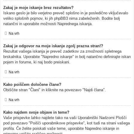
Zakaj je moje iskanje brez rezultatov?
Iskano geslo je bilo verjetno preveč splošno in je posledično vključevalo
veliko splošnih pojmov, ki jih phpBB3 nima zabeleženih. Bodite bolj
natančni in uporabite možnosti Naprednega iskanja.
Na vrh
Zakaj je odgovor na moje iskanje zgolj prazna stran!?
Rezultat vašega iskanja je preveč zadetkov za zmožnosti spletnega
brskalnika. Uporabite "Napredno iskanje" in bolj natančno definirajte iskan
pojem in forume, ki naj bodo preiskani.
Na vrh
Kako poiščem določene člane?
Obiščite stran "Člani" in kliknite na povezavo "Najdi člana".
Na vrh
Kako najdem svoje objave in teme?
Vaše prispevke lahko najdete tako na vaši Uporabniški Nadzorni Plošči
pod povezavo "Poišči uporabnikove prispevke", kot tudi na strani vašega
profila. Če želite poiskati vaše teme, uporabite Napredno iskanje in
primerno vpišite različne možnosti.