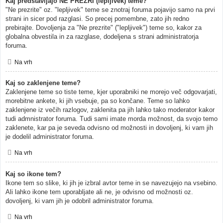
Kaj predstavljajo NE PREZRI (lepljivek) teme?
"Ne prezrite" oz. "lepljivek" teme se znotraj foruma pojavijo samo na prvi
strani in sicer pod razglasi. So precej pomembne, zato jih redno
prebirajte. Dovoljenja za "Ne prezrite" ("lepljivek") teme so, kakor za
globalna obvestila in za razglase, dodeljena s strani administratorja
foruma.
Na vrh
Kaj so zaklenjene teme?
Zaklenjene teme so tiste teme, kjer uporabniki ne morejo več odgovarjati,
morebitne ankete, ki jih vsebuje, pa so končane. Teme so lahko
zaklenjene iz večih razlogov, zaklenita pa jih lahko tako moderator kakor
tudi admnistrator foruma. Tudi sami imate morda možnost, da svojo temo
zaklenete, kar pa je seveda odvisno od možnosti in dovoljenj, ki vam jih
je dodelil administrator foruma.
Na vrh
Kaj so ikone tem?
Ikone tem so slike, ki jih je izbral avtor teme in se navezujejo na vsebino.
Ali lahko ikone tem uporabljate ali ne, je odvisno od možnosti oz.
dovoljenj, ki vam jih je odobril administrator foruma.
Na vrh