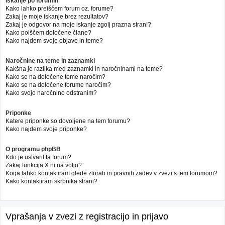
Iskanje po forumih
Kako lahko preiščem forum oz. forume?
Zakaj je moje iskanje brez rezultatov?
Zakaj je odgovor na moje iskanje zgolj prazna stran!?
Kako poiščem določene člane?
Kako najdem svoje objave in teme?
Naročnine na teme in zaznamki
Kakšna je razlika med zaznamki in naročninami na teme?
Kako se na določene teme naročim?
Kako se na določene forume naročim?
Kako svojo naročnino odstranim?
Priponke
Katere priponke so dovoljene na tem forumu?
Kako najdem svoje priponke?
O programu phpBB
Kdo je ustvaril ta forum?
Zakaj funkcija X ni na voljo?
Koga lahko kontaktiram glede zlorab in pravnih zadev v zvezi s tem forumom?
Kako kontaktiram skrbnika strani?
Vprašanja v zvezi z registracijo in prijavo