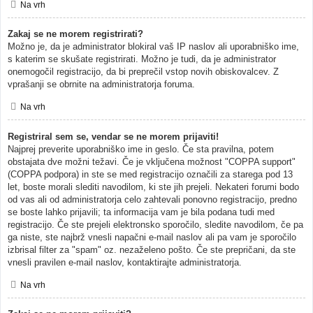
Na vrh
Zakaj se ne morem registrirati?
Možno je, da je administrator blokiral vaš IP naslov ali uporabniško ime,
s katerim se skušate registrirati. Možno je tudi, da je administrator
onemogočil registracijo, da bi preprečil vstop novih obiskovalcev. Z
vprašanji se obrnite na administratorja foruma.
Na vrh
Registriral sem se, vendar se ne morem prijaviti!
Najprej preverite uporabniško ime in geslo. Če sta pravilna, potem
obstajata dve možni težavi. Če je vključena možnost "COPPA support"
(COPPA podpora) in ste se med registracijo označili za starega pod 13
let, boste morali slediti navodilom, ki ste jih prejeli. Nekateri forumi bodo
od vas ali od administratorja celo zahtevali ponovno registracijo, predno
se boste lahko prijavili; ta informacija vam je bila podana tudi med
registracijo. Če ste prejeli elektronsko sporočilo, sledite navodilom, če pa
ga niste, ste najbrž vnesli napačni e-mail naslov ali pa vam je sporočilo
izbrisal filter za "spam" oz. nezaželeno pošto. Če ste prepričani, da ste
vnesli pravilen e-mail naslov, kontaktirajte administratorja.
Na vrh