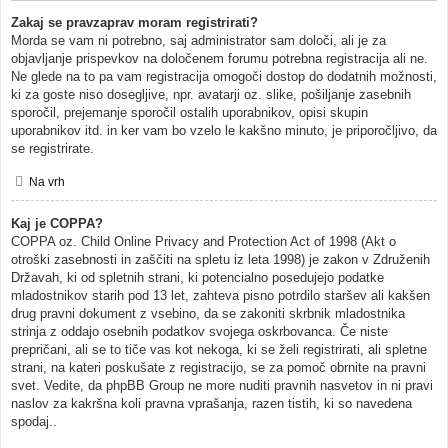
Zakaj se pravzaprav moram registrirati?
Morda se vam ni potrebno, saj administrator sam določi, ali je za
objavljanje prispevkov na določenem forumu potrebna registracija ali ne.
Ne glede na to pa vam registracija omogoči dostop do dodatnih možnosti,
ki za goste niso dosegljive, npr. avatarji oz. slike, pošiljanje zasebnih
sporočil, prejemanje sporočil ostalih uporabnikov, opisi skupin
uporabnikov itd. in ker vam bo vzelo le kakšno minuto, je priporočljivo, da
se registrirate.
Na vrh
Kaj je COPPA?
COPPA oz. Child Online Privacy and Protection Act of 1998 (Akt o
otroški zasebnosti in zaščiti na spletu iz leta 1998) je zakon v Združenih
Državah, ki od spletnih strani, ki potencialno posedujejo podatke
mladostnikov starih pod 13 let, zahteva pisno potrdilo staršev ali kakšen
drug pravni dokument z vsebino, da se zakoniti skrbnik mladostnika
strinja z oddajo osebnih podatkov svojega oskrbovanca. Če niste
prepričani, ali se to tiče vas kot nekoga, ki se želi registrirati, ali spletne
strani, na kateri poskušate z registracijo, se za pomoč obrnite na pravni
svet. Vedite, da phpBB Group ne more nuditi pravnih nasvetov in ni pravi
naslov za kakršna koli pravna vprašanja, razen tistih, ki so navedena
spodaj..