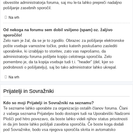
obvestite administratorja foruma, saj mu le-ta lahko prepreči nadaljno
pošiljanje zasebnih sporočil.
Na vrh
Od nekoga na forumu sem dobil vsiljeno (spam) oz. žaljivo
sporočilo!
Zelo nam je žal, da se je to zgodilo. Obrazec za pošiljanje elektronske
pošte vsebuje varnostne točke, preko katerih poskušamo zaslediti
uporabnike, ki izrabljajo to storitev, zato vas naprošamo, da
administratorju foruma pošljete kopijo celotnega sporočila. Zelo
pomembno je, da ta kopija vsebuje tudi t.i. "header" (del, kjer so
podrobnosti o pošiljatelju), saj bo tako administrator lahko ukrepal.
Na vrh
Prijatelji in Sovražniki
Kdo so moji Prijatelji in Sovražniki na seznamu?
Te sezname lahko uporabite za organizacijo ostalih članov foruma. Člani
z vašega seznama Prijateljev bodo dostopni tudi na Uporabniški Nadzorni
Plošči pod hitro povezavo, da boste lahko videli njihov status prisotnosti
in da jim boste lahko pošiljali zasebna sporočila. Če boste koga dodali
pod Sovražnike, bodo vsa njegova sporočila skrita in avtomatsko