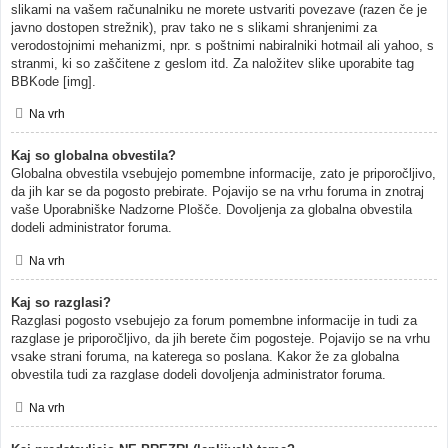
slikami na vašem računalniku ne morete ustvariti povezave (razen če je
javno dostopen strežnik), prav tako ne s slikami shranjenimi za
verodostojnimi mehanizmi, npr. s poštnimi nabiralniki hotmail ali yahoo, s
stranmi, ki so zaščitene z geslom itd. Za naložitev slike uporabite tag
BBKode [img].
Na vrh
Kaj so globalna obvestila?
Globalna obvestila vsebujejo pomembne informacije, zato je priporočljivo,
da jih kar se da pogosto prebirate. Pojavijo se na vrhu foruma in znotraj
vaše Uporabniške Nadzorne Plošče. Dovoljenja za globalna obvestila
dodeli administrator foruma.
Na vrh
Kaj so razglasi?
Razglasi pogosto vsebujejo za forum pomembne informacije in tudi za
razglase je priporočljivo, da jih berete čim pogosteje. Pojavijo se na vrhu
vsake strani foruma, na katerega so poslana. Kakor že za globalna
obvestila tudi za razglase dodeli dovoljenja administrator foruma.
Na vrh