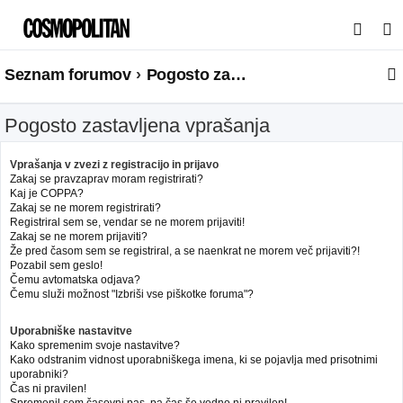
I
s
Seznam forumov
Pogosto zastavljena vprašanja
k
a
Pogosto zastavljena vprašanja
n
j
Vprašanja v zvezi z registracijo in prijavo
e
Zakaj se pravzaprav moram registrirati?
Kaj je COPPA?
Zakaj se ne morem registrirati?
Registriral sem se, vendar se ne morem prijaviti!
Zakaj se ne morem prijaviti?
Že pred časom sem se registriral, a se naenkrat ne morem več prijaviti?!
Pozabil sem geslo!
Čemu avtomatska odjava?
Čemu služi možnost "Izbriši vse piškotke foruma"?
Uporabniške nastavitve
Kako spremenim svoje nastavitve?
Kako odstranim vidnost uporabniškega imena, ki se pojavlja med prisotnimi
uporabniki?
Čas ni pravilen!
Spremenil sem časovni pas, pa čas še vedno ni pravilen!