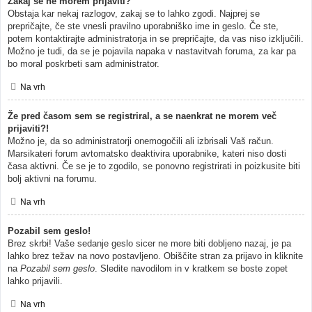
Zakaj se ne morem prijaviti?
Obstaja kar nekaj razlogov, zakaj se to lahko zgodi. Najprej se
prepričajte, če ste vnesli pravilno uporabniško ime in geslo. Če ste,
potem kontaktirajte administratorja in se prepričajte, da vas niso izključili.
Možno je tudi, da se je pojavila napaka v nastavitvah foruma, za kar pa
bo moral poskrbeti sam administrator.
Na vrh
Že pred časom sem se registriral, a se naenkrat ne morem več
prijaviti?!
Možno je, da so administratorji onemogočili ali izbrisali Vaš račun.
Marsikateri forum avtomatsko deaktivira uporabnike, kateri niso dosti
časa aktivni. Če se je to zgodilo, se ponovno registrirati in poizkusite biti
bolj aktivni na forumu.
Na vrh
Pozabil sem geslo!
Brez skrbi! Vaše sedanje geslo sicer ne more biti dobljeno nazaj, je pa
lahko brez težav na novo postavljeno. Obiščite stran za prijavo in kliknite
na
Pozabil sem geslo
. Sledite navodilom in v kratkem se boste zopet
lahko prijavili.
Na vrh