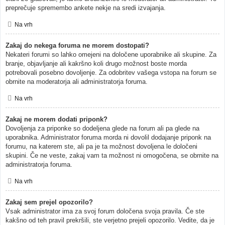
preprečuje spremembo ankete nekje na sredi izvajanja.
Na vrh
Zakaj do nekega foruma ne morem dostopati?
Nekateri forumi so lahko omejeni na določene uporabnike ali skupine. Za
branje, objavljanje ali kakršno koli drugo možnost boste morda
potrebovali posebno dovoljenje. Za odobritev vašega vstopa na forum se
obrnite na moderatorja ali administratorja foruma.
Na vrh
Zakaj ne morem dodati priponk?
Dovoljenja za priponke so dodeljena glede na forum ali pa glede na
uporabnika. Administrator foruma morda ni dovolil dodajanje priponk na
forumu, na katerem ste, ali pa je ta možnost dovoljena le določeni
skupini. Če ne veste, zakaj vam ta možnost ni omogočena, se obrnite na
administratorja foruma.
Na vrh
Zakaj sem prejel opozorilo?
Vsak administrator ima za svoj forum določena svoja pravila. Če ste
kakšno od teh pravil prekršili, ste verjetno prejeli opozorilo. Vedite, da je