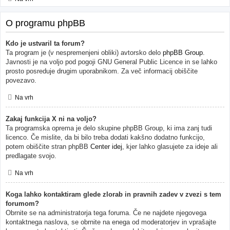
O programu phpBB
Kdo je ustvaril ta forum?
Ta program je (v nespremenjeni obliki) avtorsko delo
phpBB Group
.
Javnosti je na voljo pod pogoji GNU General Public Licence in se lahko
prosto posreduje drugim uporabnikom. Za več informacij obiščite
povezavo.
Na vrh
Zakaj funkcija X ni na voljo?
Ta programska oprema je delo skupine phpBB Group, ki ima zanj tudi
licenco. Če mislite, da bi bilo treba dodati kakšno dodatno funkcijo,
potem obiščite stran phpBB
Center idej
, kjer lahko glasujete za ideje ali
predlagate svojo.
Na vrh
Koga lahko kontaktiram glede zlorab in pravnih zadev v zvezi s tem
forumom?
Obrnite se na administratorja tega foruma. Če ne najdete njegovega
kontaktnega naslova, se obrnite na enega od moderatorjev in vprašajte