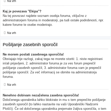
Na vrh
Kaj je povezava "Ekipa"?
Na tej povezavi najdete seznam osebja foruma, vključno z
administratorjem foruma in moderatorji, pa tudi ostale podrobnosti, npr.
katere forume te osebe moderirajo.
Na vrh
Pošiljanje zasebnih sporočil
Ne morem poslati zasebnega sporočila!
Obstajajo trije razlogi, zakaj tega ne morete storiti: 1. niste registrirani
in/ali prijavljeni, 2. administrator foruma je za ves forum preprečil
pošiljanje zasebnih sporočil, 3. administrator foruma vam je preprečil
pošiljanje sporočil. Za več informacij se obrnite na administratorja
foruma.
Na vrh
Nenehno dobivam nezaželena zasebna sporočila!
Določenega uporabnika lahko blokirate in mu s tem preprečite pošiljanje
zasebnih sporočil (to lahko nastavite na vaši Uporabniški Nadzorni
Plošči). Če od določenega uporabnika prejemate žaljiva sporočila, o tem