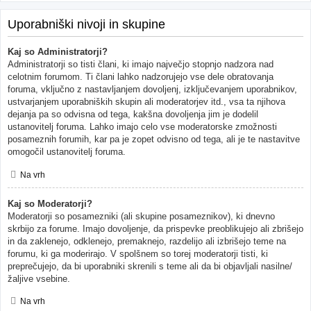
Uporabniški nivoji in skupine
Kaj so Administratorji?
Administratorji so tisti člani, ki imajo največjo stopnjo nadzora nad
celotnim forumom. Ti člani lahko nadzorujejo vse dele obratovanja
foruma, vključno z nastavljanjem dovoljenj, izključevanjem uporabnikov,
ustvarjanjem uporabniških skupin ali moderatorjev itd., vsa ta njihova
dejanja pa so odvisna od tega, kakšna dovoljenja jim je dodelil
ustanovitelj foruma. Lahko imajo celo vse moderatorske zmožnosti
posameznih forumih, kar pa je zopet odvisno od tega, ali je te nastavitve
omogočil ustanovitelj foruma.
Na vrh
Kaj so Moderatorji?
Moderatorji so posamezniki (ali skupine posameznikov), ki dnevno
skrbijo za forume. Imajo dovoljenje, da prispevke preoblikujejo ali zbrišejo
in da zaklenejo, odklenejo, premaknejo, razdelijo ali izbrišejo teme na
forumu, ki ga moderirajo. V spolšnem so torej moderatorji tisti, ki
preprečujejo, da bi uporabniki skrenili s teme ali da bi objavljali nasilne/
žaljive vsebine.
Na vrh