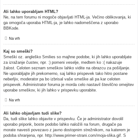
Ali lahko uporabljam HTML?
Ne, na tem forumu ni mogoče objavljati HTML-ja. Večino oblikovanja, ki
ga omogoča uporaba HTML-ja, je lahko nadomeščena z uporabo
BBKode.
Na vrh
Kaj so smeški?
Smeški oz. angleško Smilies so majhne podobe, ki jih lahko uporabljate
za izražanje čustev, npr. :) pomeni veselje, medtem ko :( nakazuje
žalost. Celoten seznam smeškov lahko vidite na obrazcu za pošiljanje.
Ne uporabljajte jih prekomerno, saj lahko prispevek tako hitro postane
neberljiv, moderator pa bo izbrisal vaše smeške ali pa kar celoten
prispevek. Administrator foruma je morda celo nastavil številčno omejitev
uporabe smeškov, ki jih lahko v prispevku uporabite.
Na vrh
Ali lahko objavljam tudi slike?
Da, tudi slike lahko objavite v prispevku. Če je administrator dovolil
uporabo priponk, boste podobo lahko naložili na forum, drugače pa
morate navesti povezavo z javno dostopnim strežnikom, na katerem je
podoba shranjena, npr. http://www.primer-strani.com/moja-slika.gif. S