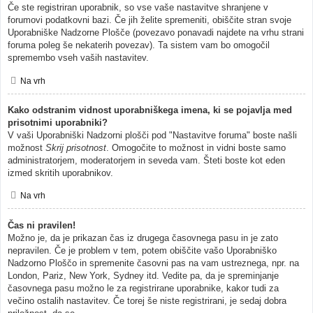
Če ste registriran uporabnik, so vse vaše nastavitve shranjene v
forumovi podatkovni bazi. Če jih želite spremeniti, obiščite stran svoje
Uporabniške Nadzorne Plošče (povezavo ponavadi najdete na vrhu strani
foruma poleg še nekaterih povezav). Ta sistem vam bo omogočil
spremembo vseh vaših nastavitev.
Na vrh
Kako odstranim vidnost uporabniškega imena, ki se pojavlja med
prisotnimi uporabniki?
V vaši Uporabniški Nadzorni plošči pod "Nastavitve foruma" boste našli
možnost
Skrij prisotnost
. Omogočite to možnost in vidni boste samo
administratorjem, moderatorjem in seveda vam. Šteti boste kot eden
izmed skritih uporabnikov.
Na vrh
Čas ni pravilen!
Možno je, da je prikazan čas iz drugega časovnega pasu in je zato
nepravilen. Če je problem v tem, potem obiščite vašo Uporabniško
Nadzorno Ploščo in spremenite časovni pas na vam ustreznega, npr. na
London, Pariz, New York, Sydney itd. Vedite pa, da je spreminjanje
časovnega pasu možno le za registrirane uporabnike, kakor tudi za
večino ostalih nastavitev. Če torej še niste registrirani, je sedaj dobra