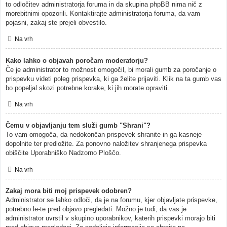
to odločitev administratorja foruma in da skupina phpBB nima nič z
morebitnimi opozorili. Kontaktirajte administratorja foruma, da vam
pojasni, zakaj ste prejeli obvestilo.
Na vrh
Kako lahko o objavah poročam moderatorju?
Če je administrator to možnost omogočil, bi morali gumb za poročanje o
prispevku videti poleg prispevka, ki ga želite prijaviti. Klik na ta gumb vas
bo popeljal skozi potrebne korake, ki jih morate opraviti.
Na vrh
Čemu v objavljanju tem služi gumb "Shrani"?
To vam omogoča, da nedokončan prispevek shranite in ga kasneje
dopolnite ter predložite. Za ponovno naložitev shranjenega prispevka
obiščite Uporabniško Nadzorno Ploščo.
Na vrh
Zakaj mora biti moj prispevek odobren?
Administrator se lahko odloči, da je na forumu, kjer objavljate prispevke,
potrebno le-te pred objavo pregledati. Možno je tudi, da vas je
administrator uvrstil v skupino uporabnikov, katerih prispevki morajo biti