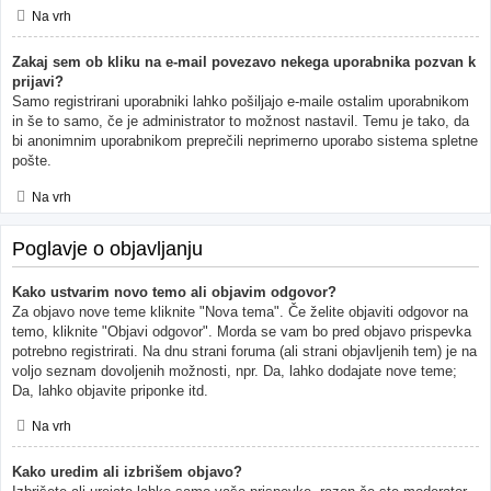
Na vrh
Zakaj sem ob kliku na e-mail povezavo nekega uporabnika pozvan k
prijavi?
Samo registrirani uporabniki lahko pošiljajo e-maile ostalim uporabnikom
in še to samo, če je administrator to možnost nastavil. Temu je tako, da
bi anonimnim uporabnikom preprečili neprimerno uporabo sistema spletne
pošte.
Na vrh
Poglavje o objavljanju
Kako ustvarim novo temo ali objavim odgovor?
Za objavo nove teme kliknite "Nova tema". Če želite objaviti odgovor na
temo, kliknite "Objavi odgovor". Morda se vam bo pred objavo prispevka
potrebno registrirati. Na dnu strani foruma (ali strani objavljenih tem) je na
voljo seznam dovoljenih možnosti, npr. Da, lahko dodajate nove teme;
Da, lahko objavite priponke itd.
Na vrh
Kako uredim ali izbrišem objavo?