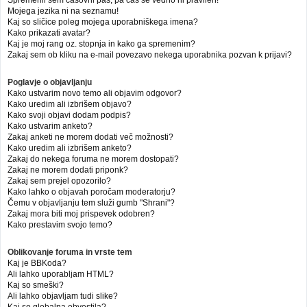
Mojega jezika ni na seznamu!
Kaj so sličice poleg mojega uporabniškega imena?
Kako prikazati avatar?
Kaj je moj rang oz. stopnja in kako ga spremenim?
Zakaj sem ob kliku na e-mail povezavo nekega uporabnika pozvan k prijavi?
Poglavje o objavljanju
Kako ustvarim novo temo ali objavim odgovor?
Kako uredim ali izbrišem objavo?
Kako svoji objavi dodam podpis?
Kako ustvarim anketo?
Zakaj anketi ne morem dodati več možnosti?
Kako uredim ali izbrišem anketo?
Zakaj do nekega foruma ne morem dostopati?
Zakaj ne morem dodati priponk?
Zakaj sem prejel opozorilo?
Kako lahko o objavah poročam moderatorju?
Čemu v objavljanju tem služi gumb "Shrani"?
Zakaj mora biti moj prispevek odobren?
Kako prestavim svojo temo?
Oblikovanje foruma in vrste tem
Kaj je BBKoda?
Ali lahko uporabljam HTML?
Kaj so smeški?
Ali lahko objavljam tudi slike?