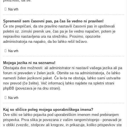
priložnost, da se.
Na vrh
Spremenil sem časovni pas, pa čas še vedno ni pravilen!
Če ste prepričani, da ste pravilno nastavili časovni pas in upoštevali
poletni oz. zimski premik ure, čas pa je še vedno napačen, potem je
nepravilno nastavljena ura na strežniku. Prosimo, opozorite
administratorja na napako, da bo lahko rešil težavo.
Na vrh
Mojega jezika ni na seznamu!
Obstajata dve možnosti: ali administrator ni nastavil vašega jezika ali pa
forum ni preveden v želen jezik. Obrnite se na administratorja, če lahko
namesti želen jezikovni paket. Če le-ta ne obstaja, lahko sami ustvarite
nov prevod (če želite). Več informacij lahko najdete na spletni strani
phpBB (povezava je na dnu strani).
Na vrh
Kaj so sličice poleg mojega uporabniškega imena?
Dve sliki se lahko pojavita pod uporabniškim imenom med prebiranjem
prispevka. Prva slika je povezana z vašim rangom/stopnjo - ponavadi je
v obliki zvezdic, stolpcev ali krogcev, in prikazuje, koliko prispevkov ste