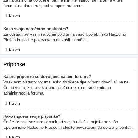
Za naročnino na določene forume kliknite “Naroči se na teme v tem
forumu” na dnu stranipred vstopom na temo.
Na vrh
Kako svojo naročnino odstranim?
Za odstranitev vaših naročnin pojdite na vašo Uporabniško Nadzorno
Ploščo in sledite povezavam do vaših naročnin.
Na vrh
Priponke
Katere priponke so dovoljene na tem forumu?
Vsak administrator foruma lahko določene tipe priponk dovoli ali pa ne.
Če ne veste, kaj je dovoljeno naložiti in kaj ne, se obrnite na
administratorja foruma.
Na vrh
Kako najdem svoje priponke?
Če želite najti seznam priponk, ki ste jih naložili, pojdite na vašo
Uporabniško Nadzorno Ploščo in sledite povezavam do dela o priponkah.
Na vrh