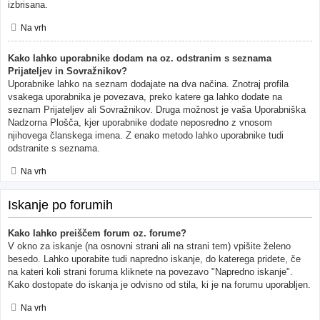
izbrisana.
Na vrh
Kako lahko uporabnike dodam na oz. odstranim s seznama
Prijateljev in Sovražnikov?
Uporabnike lahko na seznam dodajate na dva načina. Znotraj profila
vsakega uporabnika je povezava, preko katere ga lahko dodate na
seznam Prijateljev ali Sovražnikov. Druga možnost je vaša Uporabniška
Nadzorna Plošča, kjer uporabnike dodate neposredno z vnosom
njihovega članskega imena. Z enako metodo lahko uporabnike tudi
odstranite s seznama.
Na vrh
Iskanje po forumih
Kako lahko preiščem forum oz. forume?
V okno za iskanje (na osnovni strani ali na strani tem) vpišite želeno
besedo. Lahko uporabite tudi napredno iskanje, do katerega pridete, če
na kateri koli strani foruma kliknete na povezavo "Napredno iskanje".
Kako dostopate do iskanja je odvisno od stila, ki je na forumu uporabljen.
Na vrh