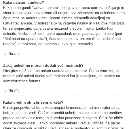
Kako ustvarim anketo?
Kliknite na gumb "Ustvari anketo" pod glavnim obrazcem za pošiljanje in
sicer ko objavljate novo temo ali urejate prvi prispevek na določeno temo;
če gumba ne morete videti, potem nimate primernih dovoljenj za
ustvaritev ankete. V ustrezna okna vstavite naslov in vsaj dve možnosti
ter se prepričajte, da je vsaka možnost v svojem polju. Lahko tudi
določite, koliko možnosti lahko uporabnik med glasovanjem izbere (pod
"Možnosti na uporabnika"), časovno omejitev ankete (0 za nedoločeno
trajanje) in možnost, da uporabniki svoj glas popravijo.
Na vrh
Zakaj anketi ne morem dodati več možnosti?
Omejitev možnosti pri anketi nastavi administrator. Če se vam zdi, da
morate vaši anketi dodati več možnosti kot je dovoljeno, se obrnite na
administratorja foruma.
Na vrh
Kako uredim ali izbrišem anketo?
Kakor prispevke lahko ankete urejajo le moderator, administrator ali pa
tisti, ki jo je ustvaril. Če želite urediti anketo, najprej kliknite na ureditev
prvega prispevka v temi; to je vedno povezano z anketo. Če ni še nihče
oddal svojega glasu, lahko uporabnik anketo uredi ali izbriše, če pa so
člani že glasovali, jo lahko uredi/izbriše le moderator ali administrator. To