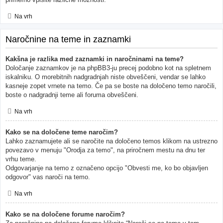
Na vrh
Naročnine na teme in zaznamki
Kakšna je razlika med zaznamki in naročninami na teme?
Določanje zaznamkov je na phpBB3-ju precej podobno kot na spletnem
iskalniku. O morebitnih nadgradnjah niste obveščeni, vendar se lahko
kasneje zopet vrnete na temo. Če pa se boste na določeno temo naročili,
boste o nadgradnji teme ali foruma obveščeni.
Na vrh
Kako se na določene teme naročim?
Lahko zaznamujete ali se naročite na določeno temos klikom na ustrezno
povezavo v menuju "Orodja za temo", na priročnem mestu na dnu ter
vrhu teme.
Odgovarjanje na temo z označeno opcijo "Obvesti me, ko bo objavljen
odgovor" vas naroči na temo.
Na vrh
Kako se na določene forume naročim?