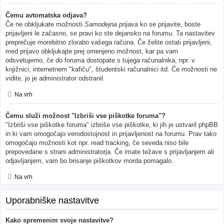
Čemu avtomatska odjava?
Če ne obkljukate možnosti
Samodejna prijava
ko se prijavite, boste
prijavljeni le začasno, se pravi ko ste dejansko na forumu. Ta nastavitev
preprečuje morebitno zlorabo vašega računa. Če želite ostati prijavljeni,
med prijavo obkljukajte prej omenjeno možnost, kar pa vam
odsvetujemo, če do foruma dostopate s tujega računalnika, npr. v
knjižnici, internetnem "kafiču", študentski računalnici itd. Če možnosti ne
vidite, jo je administrator odstranil.
Na vrh
Čemu služi možnost "Izbriši vse piškotke foruma"?
"Izbriši vse piškotke foruma" izbriše vse piškotke, ki jih je ustvaril phpBB
in ki vam omogočajo verodostojnost in prijavljenost na forumu. Prav tako
omogočajo možnosti kot npr. read tracking, če seveda niso bile
prepovedane s strani administratorja. Če imate težave s prijavljanjem ali
odjavljanjem, vam bo brisanje piškotkov morda pomagalo.
Na vrh
Uporabniške nastavitve
Kako spremenim svoje nastavitve?