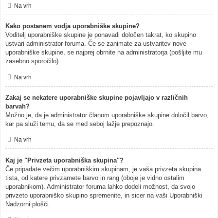
Na vrh
Kako postanem vodja uporabniške skupine?
Voditelj uporabniške skupine je ponavadi določen takrat, ko skupino
ustvari administrator foruma. Če se zanimate za ustvaritev nove
uporabniške skupine, se najprej obrnite na administratorja (pošljite mu
zasebno sporočilo).
Na vrh
Zakaj se nekatere uporabniške skupine pojavljajo v različnih
barvah?
Možno je, da je administrator članom uporabniške skupine določil barvo,
kar pa služi temu, da se med seboj lažje prepoznajo.
Na vrh
Kaj je "Privzeta uporabniška skupina"?
Če pripadate večim uporabniškim skupinam, je vaša privzeta skupina
tista, od katere privzamete barvo in rang (oboje je vidno ostalim
uporabnikom). Administrator foruma lahko dodeli možnost, da svojo
privzeto uporabniško skupino spremenite, in sicer na vaši Uporabniški
Nadzorni plošči.