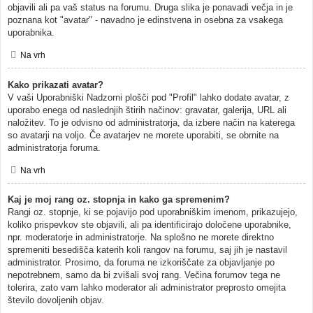
objavili ali pa vaš status na forumu. Druga slika je ponavadi večja in je
poznana kot "avatar" - navadno je edinstvena in osebna za vsakega
uporabnika.
Na vrh
Kako prikazati avatar?
V vaši Uporabniški Nadzorni plošči pod "Profil" lahko dodate avatar, z
uporabo enega od naslednjih štirih načinov: gravatar, galerija, URL ali
naložitev. To je odvisno od administratorja, da izbere način na katerega
so avatarji na voljo. Če avatarjev ne morete uporabiti, se obrnite na
administratorja foruma.
Na vrh
Kaj je moj rang oz. stopnja in kako ga spremenim?
Rangi oz. stopnje, ki se pojavijo pod uporabniškim imenom, prikazujejo,
koliko prispevkov ste objavili, ali pa identificirajo določene uporabnike,
npr. moderatorje in administratorje. Na splošno ne morete direktno
spremeniti besedišča katerih koli rangov na forumu, saj jih je nastavil
administrator. Prosimo, da foruma ne izkoriščate za objavljanje po
nepotrebnem, samo da bi zvišali svoj rang. Večina forumov tega ne
tolerira, zato vam lahko moderator ali administrator preprosto omejita
število dovoljenih objav.