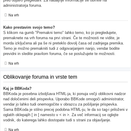
pred objavo pregledani. Za nadaljnje informacije se obrnite na
administratorja foruma.
Na vrh
Kako prestavim svojo temo?
S klikom na gumb "Premakni temo" lahko temo, ko jo pregledujete,
premaknete na vrh foruma na prvi strani. Če te možnosti ne vidite, je
morda izključena ali pa še ni preteklo dovolj časa od zadnjega premika.
Temo je možno premakniti tudi z odgovarjanjem nanjo, vendar bodite
previdni in sledite pravilom foruma, če se poslužujete te možnosti.
Na vrh
Oblikovanje foruma in vrste tem
Kaj je BBKoda?
BBKoda je posebna izboljšava HTML-ja, ki ponuja večji oblikovni nadzor
nad določenimi deli prispevka. Uporabo BBKode omogoči administrator,
vendar jo lahko tudi onemogočite v obrazcu za pošiljanje prispevka.
Sama BBKoda je stilno precej podobna HTML-ju, le da so tag-i priloženi v
oglatih oklepajih [ in ] namesto v < in >. Za več informacij se oglejte
vodnik, do katerega lahko dostopate tudi s strani za objavljanje.
Na vrh