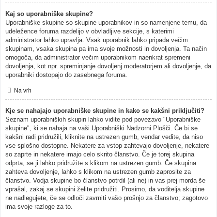
Kaj so uporabniške skupine?
Uporabniške skupine so skupine uporabnikov in so namenjene temu, da
udeležence foruma razdelijo v obvladljive sekcije, s katerimi
administrator lahko upravlja. Vsak uporabnik lahko pripada večim
skupinam, vsaka skupina pa ima svoje možnosti in dovoljenja. Ta način
omogoča, da administrator večim uporabnikom naenkrat spremeni
dovoljenja, kot npr. spreminjanje dovoljenj moderatorjem ali dovoljenje, da
uporabniki dostopajo do zasebnega foruma.
Na vrh
Kje se nahajajo uporabniške skupine in kako se kakšni priključiti?
Seznam uporabniških skupin lahko vidite pod povezavo "Uporabniške
skupine", ki se nahaja na vaši Uporabniški Nadzorni Plošči. Če bi se
kakšni radi pridružili, kliknite na ustrezen gumb, vendar vedite, da niso
vse splošno dostopne. Nekatere za vstop zahtevajo dovoljenje, nekatere
so zaprte in nekatere imajo celo skrito članstvo. Če je torej skupina
odprta, se ji lahko pridružite s klikom na ustrezen gumb. Če skupina
zahteva dovoljenje, lahko s klikom na ustrezen gumb zaprosite za
članstvo. Vodja skupine bo članstvo potrdil (ali ne) in vas prej morda še
vprašal, zakaj se skupini želite pridružiti. Prosimo, da voditelja skupine
ne nadlegujete, če se odloči zavrniti vašo prošnjo za članstvo; zagotovo
ima svoje razloge za to.