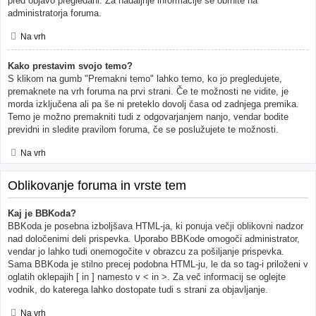
pred objavo pregledani. Za nadaljnje informacije se obrnite na
administratorja foruma.
Na vrh
Kako prestavim svojo temo?
S klikom na gumb "Premakni temo" lahko temo, ko jo pregledujete,
premaknete na vrh foruma na prvi strani. Če te možnosti ne vidite, je
morda izključena ali pa še ni preteklo dovolj časa od zadnjega premika.
Temo je možno premakniti tudi z odgovarjanjem nanjo, vendar bodite
previdni in sledite pravilom foruma, če se poslužujete te možnosti.
Na vrh
Oblikovanje foruma in vrste tem
Kaj je BBKoda?
BBKoda je posebna izboljšava HTML-ja, ki ponuja večji oblikovni nadzor
nad določenimi deli prispevka. Uporabo BBKode omogoči administrator,
vendar jo lahko tudi onemogočite v obrazcu za pošiljanje prispevka.
Sama BBKoda je stilno precej podobna HTML-ju, le da so tag-i priloženi v
oglatih oklepajih [ in ] namesto v < in >. Za več informacij se oglejte
vodnik, do katerega lahko dostopate tudi s strani za objavljanje.
Na vrh