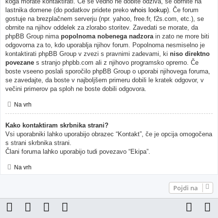
koga morate kontaktirati. Če še vedno ne dobite odziva, se obrnite na
lastnika domene (do podatkov pridete preko
whois lookup
). Če forum
gostuje na brezplačnem serverju (npr. yahoo, free.fr, f2s.com, etc.), se
obrnite na njihov oddelek za zlorabo storitev. Zavedati se morate, da
phpBB Group nima
popolnoma nobenega nadzora
in zato ne more biti
odgovorna za to, kdo uporablja njihov forum. Popolnoma nesmiselno je
kontaktirati phpBB Group v zvezi s pravnimi zadevami, ki
niso direktno
povezane
s stranjo phpbb.com ali z njihovo programsko opremo. Če
boste vseeno poslali sporočilo phpBB Group o uporabi njihovega foruma,
se zavedajte, da boste v najboljšem primeru dobili le kratek odgovor, v
večini primerov pa sploh ne boste dobili odgovora.
Na vrh
Kako kontaktiram skrbnika strani?
Vsi uporabniki lahko uporabijo obrazec “Kontakt”, če je opcija omogočena
s strani skrbnika strani.
Člani foruma lahko uporabijo tudi povezavo “Ekipa”.
Na vrh
Pojdi na