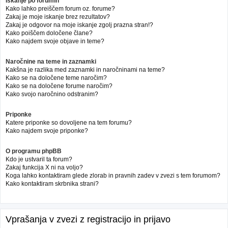
Iskanje po forumih
Kako lahko preiščem forum oz. forume?
Zakaj je moje iskanje brez rezultatov?
Zakaj je odgovor na moje iskanje zgolj prazna stran!?
Kako poiščem določene člane?
Kako najdem svoje objave in teme?
Naročnine na teme in zaznamki
Kakšna je razlika med zaznamki in naročninami na teme?
Kako se na določene teme naročim?
Kako se na določene forume naročim?
Kako svojo naročnino odstranim?
Priponke
Katere priponke so dovoljene na tem forumu?
Kako najdem svoje priponke?
O programu phpBB
Kdo je ustvaril ta forum?
Zakaj funkcija X ni na voljo?
Koga lahko kontaktiram glede zlorab in pravnih zadev v zvezi s tem forumom?
Kako kontaktiram skrbnika strani?
Vprašanja v zvezi z registracijo in prijavo