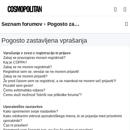
I
s
Seznam forumov
Pogosto zastavljena vprašanja
k
a
Pogosto zastavljena vprašanja
n
j
Vprašanja v zvezi z registracijo in prijavo
e
Zakaj se pravzaprav moram registrirati?
Kaj je COPPA?
Zakaj se ne morem registrirati?
Registriral sem se, vendar se ne morem prijaviti!
Zakaj se ne morem prijaviti?
Že pred časom sem se registriral, a se naenkrat ne morem več prijaviti?!
Pozabil sem geslo!
Čemu avtomatska odjava?
Čemu služi možnost "Izbriši vse piškotke foruma"?
Uporabniške nastavitve
Kako spremenim svoje nastavitve?
Kako odstranim vidnost uporabniškega imena, ki se pojavlja med prisotnimi
uporabniki?
Čas ni pravilen!
Spremenil sem časovni pas, pa čas še vedno ni pravilen!