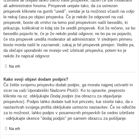
Izbrišete ali urejate lahko samo vaše prispevke, razen če ste moderator
ali administrator foruma. Prispevek urejate tako, da za ustrezen
prispevek kliknete na gumb "uredi", vendar je ta možnost včasih na voljo
le nekaj časa po objavi prispevka. Če je nekdo že odgovoril na vaš
prispevek, boste ob vrnitvi na temo pod prispevkom našli besedilo, ki
prikazuje, kolikokrat in kdaj ste že uredili prispevek. Kot že rečeno, se bo
besedilo pojavilo le, če je že nekdo podal odgovor, ne bo pa se pojavilo,
če sta prispevek uredila moderator ali administrator. V slednjem primeru
boste morda našli le zaznamek, zakaj je bil prispevek prirejen. Vedite pa,
da običajni uporabniki ne morejo več izbrisati prispevka, potem ko je
nekdo že napisal odgovor.
Na vrh
Kako svoji objavi dodam podpis?
Če želite svojemu prispevku dodati podpis, ga morate najprej ustvariti in
sicer na vaši Uporabniški Nadzorni Plošči. Ko to opravite, preprosto
kliknite na oz. obkljukajte
Dodaj podpis
(na obrazcu za objavljanje
prispevkov). Podpis lahko dodate tudi kot privzeto, kar storite tako, da v
nastavitvah svojega profila obkljukate ustrezno nastavitev. Če se odločite
za to možnost, lahko podpis v posameznih prispevkih še vedno izbrišete
- odkljukajte okence "dodaj podpis" pri samem obrazcu za pošiljanje.
Na vrh