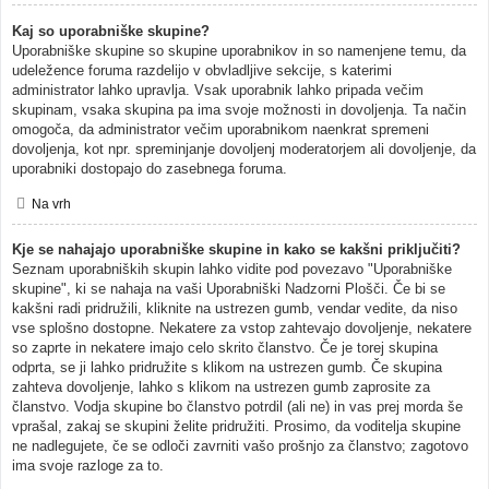
Kaj so uporabniške skupine?
Uporabniške skupine so skupine uporabnikov in so namenjene temu, da
udeležence foruma razdelijo v obvladljive sekcije, s katerimi
administrator lahko upravlja. Vsak uporabnik lahko pripada večim
skupinam, vsaka skupina pa ima svoje možnosti in dovoljenja. Ta način
omogoča, da administrator večim uporabnikom naenkrat spremeni
dovoljenja, kot npr. spreminjanje dovoljenj moderatorjem ali dovoljenje, da
uporabniki dostopajo do zasebnega foruma.
Na vrh
Kje se nahajajo uporabniške skupine in kako se kakšni priključiti?
Seznam uporabniških skupin lahko vidite pod povezavo "Uporabniške
skupine", ki se nahaja na vaši Uporabniški Nadzorni Plošči. Če bi se
kakšni radi pridružili, kliknite na ustrezen gumb, vendar vedite, da niso
vse splošno dostopne. Nekatere za vstop zahtevajo dovoljenje, nekatere
so zaprte in nekatere imajo celo skrito članstvo. Če je torej skupina
odprta, se ji lahko pridružite s klikom na ustrezen gumb. Če skupina
zahteva dovoljenje, lahko s klikom na ustrezen gumb zaprosite za
članstvo. Vodja skupine bo članstvo potrdil (ali ne) in vas prej morda še
vprašal, zakaj se skupini želite pridružiti. Prosimo, da voditelja skupine
ne nadlegujete, če se odloči zavrniti vašo prošnjo za članstvo; zagotovo
ima svoje razloge za to.