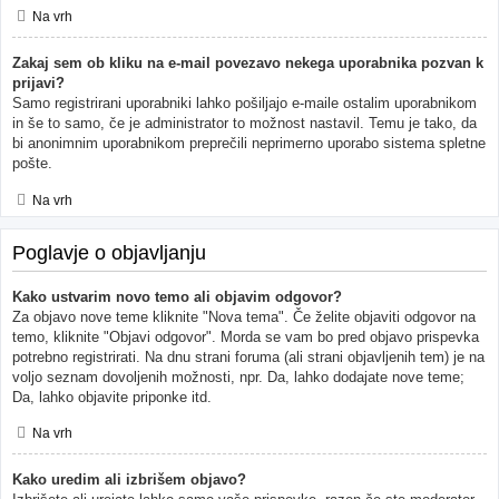
Na vrh
Zakaj sem ob kliku na e-mail povezavo nekega uporabnika pozvan k
prijavi?
Samo registrirani uporabniki lahko pošiljajo e-maile ostalim uporabnikom
in še to samo, če je administrator to možnost nastavil. Temu je tako, da
bi anonimnim uporabnikom preprečili neprimerno uporabo sistema spletne
pošte.
Na vrh
Poglavje o objavljanju
Kako ustvarim novo temo ali objavim odgovor?
Za objavo nove teme kliknite "Nova tema". Če želite objaviti odgovor na
temo, kliknite "Objavi odgovor". Morda se vam bo pred objavo prispevka
potrebno registrirati. Na dnu strani foruma (ali strani objavljenih tem) je na
voljo seznam dovoljenih možnosti, npr. Da, lahko dodajate nove teme;
Da, lahko objavite priponke itd.
Na vrh
Kako uredim ali izbrišem objavo?