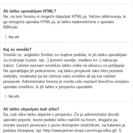
Ali lahko uporabljam HTML?
Ne, na tem forumu ni mogoče objavljati HTML-ja. Večino oblikovanja, ki
ga omogoča uporaba HTML-ja, je lahko nadomeščena z uporabo
BBKode.
Na vrh
Kaj so smeški?
Smeški oz. angleško Smilies so majhne podobe, ki jih lahko uporabljate
za izražanje čustev, npr. :) pomeni veselje, medtem ko :( nakazuje
žalost. Celoten seznam smeškov lahko vidite na obrazcu za pošiljanje.
Ne uporabljajte jih prekomerno, saj lahko prispevek tako hitro postane
neberljiv, moderator pa bo izbrisal vaše smeške ali pa kar celoten
prispevek. Administrator foruma je morda celo nastavil številčno omejitev
uporabe smeškov, ki jih lahko v prispevku uporabite.
Na vrh
Ali lahko objavljam tudi slike?
Da, tudi slike lahko objavite v prispevku. Če je administrator dovolil
uporabo priponk, boste podobo lahko naložili na forum, drugače pa
morate navesti povezavo z javno dostopnim strežnikom, na katerem je
podoba shranjena, npr. http://www.primer-strani.com/moja-slika.gif. S