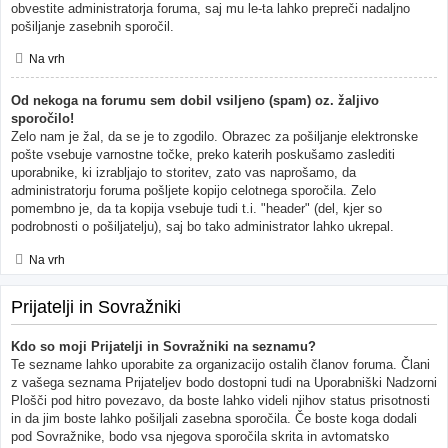
obvestite administratorja foruma, saj mu le-ta lahko prepreči nadaljno
pošiljanje zasebnih sporočil.
Na vrh
Od nekoga na forumu sem dobil vsiljeno (spam) oz. žaljivo
sporočilo!
Zelo nam je žal, da se je to zgodilo. Obrazec za pošiljanje elektronske
pošte vsebuje varnostne točke, preko katerih poskušamo zaslediti
uporabnike, ki izrabljajo to storitev, zato vas naprošamo, da
administratorju foruma pošljete kopijo celotnega sporočila. Zelo
pomembno je, da ta kopija vsebuje tudi t.i. "header" (del, kjer so
podrobnosti o pošiljatelju), saj bo tako administrator lahko ukrepal.
Na vrh
Prijatelji in Sovražniki
Kdo so moji Prijatelji in Sovražniki na seznamu?
Te sezname lahko uporabite za organizacijo ostalih članov foruma. Člani
z vašega seznama Prijateljev bodo dostopni tudi na Uporabniški Nadzorni
Plošči pod hitro povezavo, da boste lahko videli njihov status prisotnosti
in da jim boste lahko pošiljali zasebna sporočila. Če boste koga dodali
pod Sovražnike, bodo vsa njegova sporočila skrita in avtomatsko