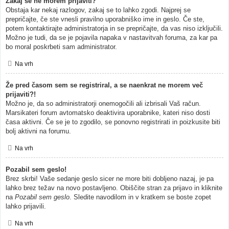
Zakaj se ne morem prijaviti?
Obstaja kar nekaj razlogov, zakaj se to lahko zgodi. Najprej se
prepričajte, če ste vnesli pravilno uporabniško ime in geslo. Če ste,
potem kontaktirajte administratorja in se prepričajte, da vas niso izključili.
Možno je tudi, da se je pojavila napaka v nastavitvah foruma, za kar pa
bo moral poskrbeti sam administrator.
Na vrh
Že pred časom sem se registriral, a se naenkrat ne morem več
prijaviti?!
Možno je, da so administratorji onemogočili ali izbrisali Vaš račun.
Marsikateri forum avtomatsko deaktivira uporabnike, kateri niso dosti
časa aktivni. Če se je to zgodilo, se ponovno registrirati in poizkusite biti
bolj aktivni na forumu.
Na vrh
Pozabil sem geslo!
Brez skrbi! Vaše sedanje geslo sicer ne more biti dobljeno nazaj, je pa
lahko brez težav na novo postavljeno. Obiščite stran za prijavo in kliknite
na
Pozabil sem geslo
. Sledite navodilom in v kratkem se boste zopet
lahko prijavili.
Na vrh