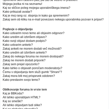
Mojega jezika ni na seznamu!
Kaj so sličice poleg mojega uporabniškega imena?
Kako prikazati avatar?
Kaj je moj rang oz. stopnja in kako ga spremenim?
Zakaj sem ob kliku na e-mail povezavo nekega uporabnika pozvan k prijavi?
Poglavje o objavljanju
Kako ustvarim novo temo ali objavim odgovor?
Kako uredim ali izbrišem objavo?
Kako svoji objavi dodam podpis?
Kako ustvarim anketo?
Zakaj anketi ne morem dodati več možnosti?
Kako uredim ali izbrišem anketo?
Zakaj do nekega foruma ne morem dostopati?
Zakaj ne morem dodati priponk?
Zakaj sem prejel opozorilo?
Kako lahko o objavah poročam moderatorju?
Čemu v objavljanju tem služi gumb "Shrani"?
Zakaj mora biti moj prispevek odobren?
Kako prestavim svojo temo?
Oblikovanje foruma in vrste tem
Kaj je BBKoda?
Ali lahko uporabljam HTML?
Kaj so smeški?
Ali lahko objavljam tudi slike?