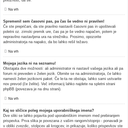
priložnost, da se.
Na vrh
Spremenil sem časovni pas, pa čas še vedno ni pravilen!
Če ste prepričani, da ste pravilno nastavili časovni pas in upoštevali
poletni oz. zimski premik ure, čas pa je še vedno napačen, potem je
nepravilno nastavljena ura na strežniku. Prosimo, opozorite
administratorja na napako, da bo lahko rešil težavo.
Na vrh
Mojega jezika ni na seznamu!
Obstajata dve možnosti: ali administrator ni nastavil vašega jezika ali pa
forum ni preveden v želen jezik. Obrnite se na administratorja, če lahko
namesti želen jezikovni paket. Če le-ta ne obstaja, lahko sami ustvarite
nov prevod (če želite). Več informacij lahko najdete na spletni strani
phpBB (povezava je na dnu strani).
Na vrh
Kaj so sličice poleg mojega uporabniškega imena?
Dve sliki se lahko pojavita pod uporabniškim imenom med prebiranjem
prispevka. Prva slika je povezana z vašim rangom/stopnjo - ponavadi je
v obliki zvezdic, stolpcev ali krogcev, in prikazuje, koliko prispevkov ste