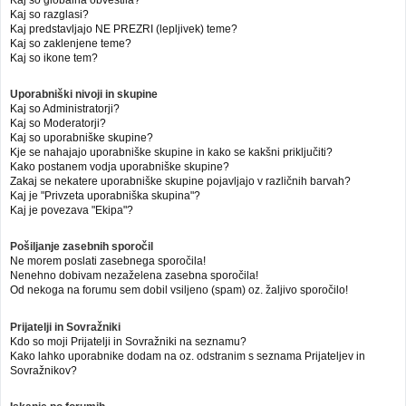
Kaj so globalna obvestila?
Kaj so razglasi?
Kaj predstavljajo NE PREZRI (lepljivek) teme?
Kaj so zaklenjene teme?
Kaj so ikone tem?
Uporabniški nivoji in skupine
Kaj so Administratorji?
Kaj so Moderatorji?
Kaj so uporabniške skupine?
Kje se nahajajo uporabniške skupine in kako se kakšni priključiti?
Kako postanem vodja uporabniške skupine?
Zakaj se nekatere uporabniške skupine pojavljajo v različnih barvah?
Kaj je "Privzeta uporabniška skupina"?
Kaj je povezava "Ekipa"?
Pošiljanje zasebnih sporočil
Ne morem poslati zasebnega sporočila!
Nenehno dobivam nezaželena zasebna sporočila!
Od nekoga na forumu sem dobil vsiljeno (spam) oz. žaljivo sporočilo!
Prijatelji in Sovražniki
Kdo so moji Prijatelji in Sovražniki na seznamu?
Kako lahko uporabnike dodam na oz. odstranim s seznama Prijateljev in
Sovražnikov?