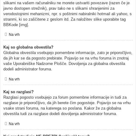
slikami na vašem računalniku ne morete ustvariti povezave (razen če je
javno dostopen strežnik), prav tako ne s slikami shranjenimi za
verodostojnimi mehanizmi, npr. s poštnimi nabiralniki hotmail ali yahoo, s
stranmi, ki so zaščitene z geslom itd. Za naložitev slike uporabite tag
BBKode [img].
Na vrh
Kaj so globalna obvestila?
Globalna obvestila vsebujejo pomembne informacije, zato je priporočljivo,
da jih kar se da pogosto prebirate. Pojavijo se na vrhu foruma in znotraj
vaše Uporabniške Nadzorne Plošče. Dovoljenja za globalna obvestila
dodeli administrator foruma.
Na vrh
Kaj so razglasi?
Razglasi pogosto vsebujejo za forum pomembne informacije in tudi za
razglase je priporočljivo, da jih berete čim pogosteje. Pojavijo se na vrhu
vsake strani foruma, na katerega so poslana. Kakor že za globalna
obvestila tudi za razglase dodeli dovoljenja administrator foruma.
Na vrh