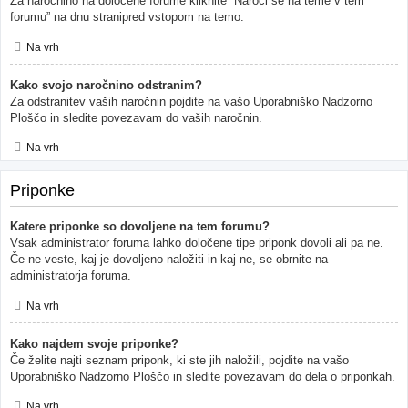
Za naročnino na določene forume kliknite “Naroči se na teme v tem
forumu” na dnu stranipred vstopom na temo.
Na vrh
Kako svojo naročnino odstranim?
Za odstranitev vaših naročnin pojdite na vašo Uporabniško Nadzorno
Ploščo in sledite povezavam do vaših naročnin.
Na vrh
Priponke
Katere priponke so dovoljene na tem forumu?
Vsak administrator foruma lahko določene tipe priponk dovoli ali pa ne.
Če ne veste, kaj je dovoljeno naložiti in kaj ne, se obrnite na
administratorja foruma.
Na vrh
Kako najdem svoje priponke?
Če želite najti seznam priponk, ki ste jih naložili, pojdite na vašo
Uporabniško Nadzorno Ploščo in sledite povezavam do dela o priponkah.
Na vrh