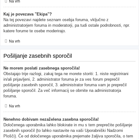
Na vrh
Kaj je povezava "Ekipa"?
Na tej povezavi najdete seznam osebja foruma, vključno z
administratorjem foruma in moderatorji, pa tudi ostale podrobnosti, npr.
katere forume te osebe moderirajo.
Na vrh
Pošiljanje zasebnih sporočil
Ne morem poslati zasebnega sporočila!
Obstajajo trije razlogi, zakaj tega ne morete storiti: 1. niste registrirani
in/ali prijavljeni, 2. administrator foruma je za ves forum preprečil
pošiljanje zasebnih sporočil, 3. administrator foruma vam je preprečil
pošiljanje sporočil. Za več informacij se obrnite na administratorja
foruma.
Na vrh
Nenehno dobivam nezaželena zasebna sporočila!
Določenega uporabnika lahko blokirate in mu s tem preprečite pošiljanje
zasebnih sporočil (to lahko nastavite na vaši Uporabniški Nadzorni
Plošči). Če od določenega uporabnika prejemate žaljiva sporočila, o tem