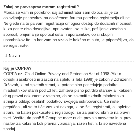
Zakaj se pravzaprav moram registrirati?
Morda se vam ni potrebno, saj administrator sam določi, ali je za
objavljanje prispevkov na določenem forumu potrebna registracija ali ne.
Ne glede na to pa vam registracija omogoči dostop do dodatnih možnosti,
ki za goste niso dosegljive, npr. avatarji oz. slike, pošiljanje zasebnih
sporočil, prejemanje sporočil ostalih uporabnikov, opisi skupin
uporabnikov itd. in ker vam bo vzelo le kakšno minuto, je priporočljivo, da
se registrirate.
Na vrh
Kaj je COPPA?
COPPA oz. Child Online Privacy and Protection Act of 1998 (Akt o
otroški zasebnosti in zaščiti na spletu iz leta 1998) je zakon v Združenih
Državah, ki od spletnih strani, ki potencialno posedujejo podatke
mladostnikov starih pod 13 let, zahteva pisno potrdilo staršev ali kakšen
drug pravni dokument z vsebino, da se zakoniti skrbnik mladostnika
strinja z oddajo osebnih podatkov svojega oskrbovanca. Če niste
prepričani, ali se to tiče vas kot nekoga, ki se želi registrirati, ali spletne
strani, na kateri poskušate z registracijo, se za pomoč obrnite na pravni
svet. Vedite, da phpBB Group ne more nuditi pravnih nasvetov in ni pravi
naslov za kakršna koli pravna vprašanja, razen tistih, ki so navedena
spodaj..