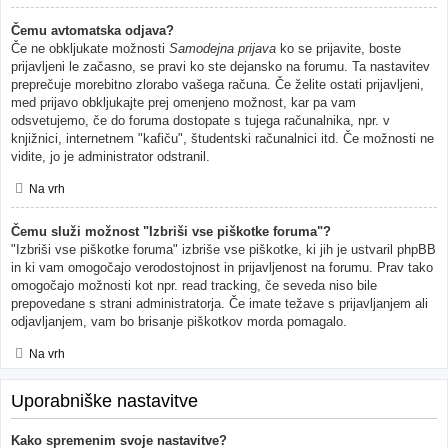
Čemu avtomatska odjava?
Če ne obkljukate možnosti
Samodejna prijava
ko se prijavite, boste
prijavljeni le začasno, se pravi ko ste dejansko na forumu. Ta nastavitev
preprečuje morebitno zlorabo vašega računa. Če želite ostati prijavljeni,
med prijavo obkljukajte prej omenjeno možnost, kar pa vam
odsvetujemo, če do foruma dostopate s tujega računalnika, npr. v
knjižnici, internetnem "kafiču", študentski računalnici itd. Če možnosti ne
vidite, jo je administrator odstranil.
Na vrh
Čemu služi možnost "Izbriši vse piškotke foruma"?
"Izbriši vse piškotke foruma" izbriše vse piškotke, ki jih je ustvaril phpBB
in ki vam omogočajo verodostojnost in prijavljenost na forumu. Prav tako
omogočajo možnosti kot npr. read tracking, če seveda niso bile
prepovedane s strani administratorja. Če imate težave s prijavljanjem ali
odjavljanjem, vam bo brisanje piškotkov morda pomagalo.
Na vrh
Uporabniške nastavitve
Kako spremenim svoje nastavitve?