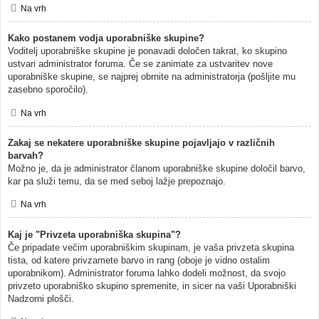
Na vrh
Kako postanem vodja uporabniške skupine?
Voditelj uporabniške skupine je ponavadi določen takrat, ko skupino
ustvari administrator foruma. Če se zanimate za ustvaritev nove
uporabniške skupine, se najprej obrnite na administratorja (pošljite mu
zasebno sporočilo).
Na vrh
Zakaj se nekatere uporabniške skupine pojavljajo v različnih
barvah?
Možno je, da je administrator članom uporabniške skupine določil barvo,
kar pa služi temu, da se med seboj lažje prepoznajo.
Na vrh
Kaj je "Privzeta uporabniška skupina"?
Če pripadate večim uporabniškim skupinam, je vaša privzeta skupina
tista, od katere privzamete barvo in rang (oboje je vidno ostalim
uporabnikom). Administrator foruma lahko dodeli možnost, da svojo
privzeto uporabniško skupino spremenite, in sicer na vaši Uporabniški
Nadzorni plošči.