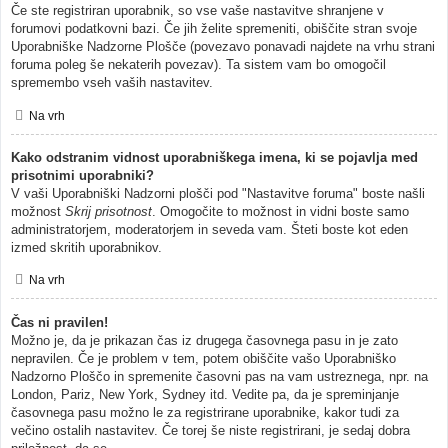
Če ste registriran uporabnik, so vse vaše nastavitve shranjene v
forumovi podatkovni bazi. Če jih želite spremeniti, obiščite stran svoje
Uporabniške Nadzorne Plošče (povezavo ponavadi najdete na vrhu strani
foruma poleg še nekaterih povezav). Ta sistem vam bo omogočil
spremembo vseh vaših nastavitev.
Na vrh
Kako odstranim vidnost uporabniškega imena, ki se pojavlja med
prisotnimi uporabniki?
V vaši Uporabniški Nadzorni plošči pod "Nastavitve foruma" boste našli
možnost
Skrij prisotnost
. Omogočite to možnost in vidni boste samo
administratorjem, moderatorjem in seveda vam. Šteti boste kot eden
izmed skritih uporabnikov.
Na vrh
Čas ni pravilen!
Možno je, da je prikazan čas iz drugega časovnega pasu in je zato
nepravilen. Če je problem v tem, potem obiščite vašo Uporabniško
Nadzorno Ploščo in spremenite časovni pas na vam ustreznega, npr. na
London, Pariz, New York, Sydney itd. Vedite pa, da je spreminjanje
časovnega pasu možno le za registrirane uporabnike, kakor tudi za
večino ostalih nastavitev. Če torej še niste registrirani, je sedaj dobra