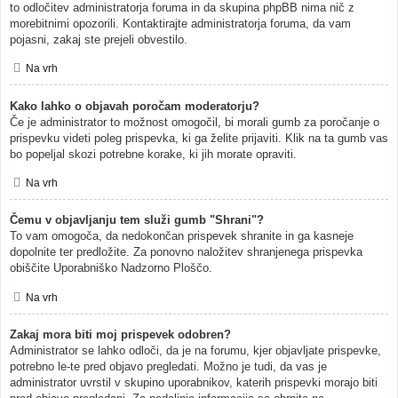
to odločitev administratorja foruma in da skupina phpBB nima nič z
morebitnimi opozorili. Kontaktirajte administratorja foruma, da vam
pojasni, zakaj ste prejeli obvestilo.
Na vrh
Kako lahko o objavah poročam moderatorju?
Če je administrator to možnost omogočil, bi morali gumb za poročanje o
prispevku videti poleg prispevka, ki ga želite prijaviti. Klik na ta gumb vas
bo popeljal skozi potrebne korake, ki jih morate opraviti.
Na vrh
Čemu v objavljanju tem služi gumb "Shrani"?
To vam omogoča, da nedokončan prispevek shranite in ga kasneje
dopolnite ter predložite. Za ponovno naložitev shranjenega prispevka
obiščite Uporabniško Nadzorno Ploščo.
Na vrh
Zakaj mora biti moj prispevek odobren?
Administrator se lahko odloči, da je na forumu, kjer objavljate prispevke,
potrebno le-te pred objavo pregledati. Možno je tudi, da vas je
administrator uvrstil v skupino uporabnikov, katerih prispevki morajo biti