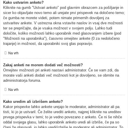
Kako ustvarim anketo?
Kliknite na gumb "Ustvari anketo" pod glavnim obrazcem za pošiljanje in
sicer ko objavljate novo temo ali urejate prvi prispevek na določeno temo;
če gumba ne morete videti, potem nimate primernih dovoljenj za
ustvaritev ankete. V ustrezna okna vstavite naslov in vsaj dve možnosti
ter se prepričajte, da je vsaka možnost v svojem polju. Lahko tudi
določite, koliko možnosti lahko uporabnik med glasovanjem izbere (pod
"Možnosti na uporabnika"), časovno omejitev ankete (0 za nedoločeno
trajanje) in možnost, da uporabniki svoj glas popravijo.
Na vrh
Zakaj anketi ne morem dodati več možnosti?
Omejitev možnosti pri anketi nastavi administrator. Če se vam zdi, da
morate vaši anketi dodati več možnosti kot je dovoljeno, se obrnite na
administratorja foruma.
Na vrh
Kako uredim ali izbrišem anketo?
Kakor prispevke lahko ankete urejajo le moderator, administrator ali pa
tisti, ki jo je ustvaril. Če želite urediti anketo, najprej kliknite na ureditev
prvega prispevka v temi; to je vedno povezano z anketo. Če ni še nihče
oddal svojega glasu, lahko uporabnik anketo uredi ali izbriše, če pa so
člani že glasovali, jo lahko uredi/izbriše le moderator ali administrator. To