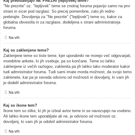
Kaj predstavljajo NE PREZRI (lepljivek) teme?
"Ne prezrite" oz. "lepljivek" teme se znotraj foruma pojavijo samo na prvi
strani in sicer pod razglasi. So precej pomembne, zato jih redno
prebirajte. Dovoljenja za "Ne prezrite" ("lepljivek") teme so, kakor za
globalna obvestila in za razglase, dodeljena s strani administratorja
foruma.
Na vrh
Kaj so zaklenjene teme?
Zaklenjene teme so tiste teme, kjer uporabniki ne morejo več odgovarjati,
morebitne ankete, ki jih vsebuje, pa so končane. Teme so lahko
zaklenjene iz večih razlogov, zaklenita pa jih lahko tako moderator kakor
tudi admnistrator foruma. Tudi sami imate morda možnost, da svojo temo
zaklenete, kar pa je seveda odvisno od možnosti in dovoljenj, ki vam jih
je dodelil administrator foruma.
Na vrh
Kaj so ikone tem?
Ikone tem so slike, ki jih je izbral avtor teme in se navezujejo na vsebino.
Ali lahko ikone tem uporabljate ali ne, je odvisno od možnosti oz.
dovoljenj, ki vam jih je odobril administrator foruma.
Na vrh