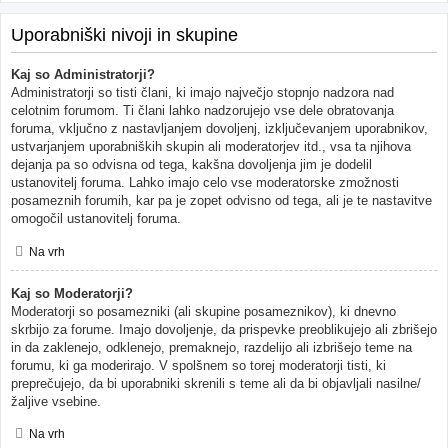
Uporabniški nivoji in skupine
Kaj so Administratorji?
Administratorji so tisti člani, ki imajo največjo stopnjo nadzora nad
celotnim forumom. Ti člani lahko nadzorujejo vse dele obratovanja
foruma, vključno z nastavljanjem dovoljenj, izključevanjem uporabnikov,
ustvarjanjem uporabniških skupin ali moderatorjev itd., vsa ta njihova
dejanja pa so odvisna od tega, kakšna dovoljenja jim je dodelil
ustanovitelj foruma. Lahko imajo celo vse moderatorske zmožnosti
posameznih forumih, kar pa je zopet odvisno od tega, ali je te nastavitve
omogočil ustanovitelj foruma.
Na vrh
Kaj so Moderatorji?
Moderatorji so posamezniki (ali skupine posameznikov), ki dnevno
skrbijo za forume. Imajo dovoljenje, da prispevke preoblikujejo ali zbrišejo
in da zaklenejo, odklenejo, premaknejo, razdelijo ali izbrišejo teme na
forumu, ki ga moderirajo. V spolšnem so torej moderatorji tisti, ki
preprečujejo, da bi uporabniki skrenili s teme ali da bi objavljali nasilne/
žaljive vsebine.
Na vrh