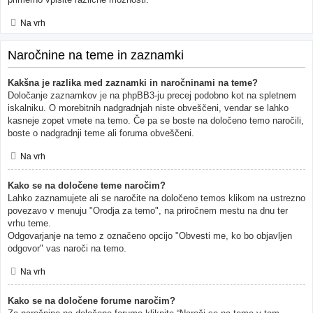
Na vrh
Naročnine na teme in zaznamki
Kakšna je razlika med zaznamki in naročninami na teme?
Določanje zaznamkov je na phpBB3-ju precej podobno kot na spletnem
iskalniku. O morebitnih nadgradnjah niste obveščeni, vendar se lahko
kasneje zopet vrnete na temo. Če pa se boste na določeno temo naročili,
boste o nadgradnji teme ali foruma obveščeni.
Na vrh
Kako se na določene teme naročim?
Lahko zaznamujete ali se naročite na določeno temos klikom na ustrezno
povezavo v menuju "Orodja za temo", na priročnem mestu na dnu ter
vrhu teme.
Odgovarjanje na temo z označeno opcijo "Obvesti me, ko bo objavljen
odgovor" vas naroči na temo.
Na vrh
Kako se na določene forume naročim?