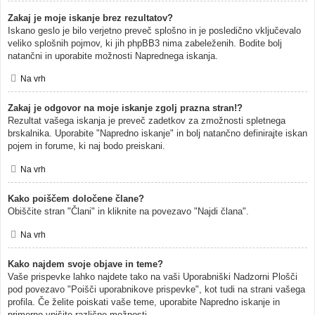
Zakaj je moje iskanje brez rezultatov?
Iskano geslo je bilo verjetno preveč splošno in je posledično vključevalo
veliko splošnih pojmov, ki jih phpBB3 nima zabeleženih. Bodite bolj
natančni in uporabite možnosti Naprednega iskanja.
Na vrh
Zakaj je odgovor na moje iskanje zgolj prazna stran!?
Rezultat vašega iskanja je preveč zadetkov za zmožnosti spletnega
brskalnika. Uporabite "Napredno iskanje" in bolj natančno definirajte iskan
pojem in forume, ki naj bodo preiskani.
Na vrh
Kako poiščem določene člane?
Obiščite stran "Člani" in kliknite na povezavo "Najdi člana".
Na vrh
Kako najdem svoje objave in teme?
Vaše prispevke lahko najdete tako na vaši Uporabniški Nadzorni Plošči
pod povezavo "Poišči uporabnikove prispevke", kot tudi na strani vašega
profila. Če želite poiskati vaše teme, uporabite Napredno iskanje in
primerno vpišite različne možnosti.