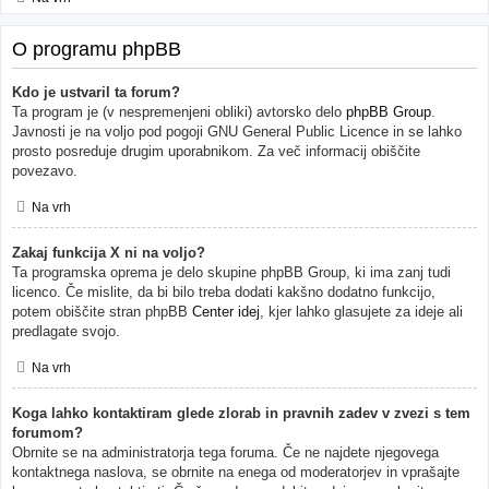
O programu phpBB
Kdo je ustvaril ta forum?
Ta program je (v nespremenjeni obliki) avtorsko delo
phpBB Group
.
Javnosti je na voljo pod pogoji GNU General Public Licence in se lahko
prosto posreduje drugim uporabnikom. Za več informacij obiščite
povezavo.
Na vrh
Zakaj funkcija X ni na voljo?
Ta programska oprema je delo skupine phpBB Group, ki ima zanj tudi
licenco. Če mislite, da bi bilo treba dodati kakšno dodatno funkcijo,
potem obiščite stran phpBB
Center idej
, kjer lahko glasujete za ideje ali
predlagate svojo.
Na vrh
Koga lahko kontaktiram glede zlorab in pravnih zadev v zvezi s tem
forumom?
Obrnite se na administratorja tega foruma. Če ne najdete njegovega
kontaktnega naslova, se obrnite na enega od moderatorjev in vprašajte