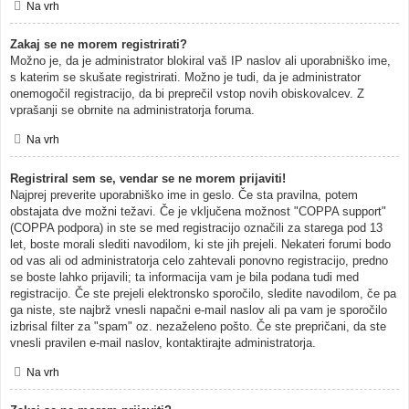
Na vrh
Zakaj se ne morem registrirati?
Možno je, da je administrator blokiral vaš IP naslov ali uporabniško ime,
s katerim se skušate registrirati. Možno je tudi, da je administrator
onemogočil registracijo, da bi preprečil vstop novih obiskovalcev. Z
vprašanji se obrnite na administratorja foruma.
Na vrh
Registriral sem se, vendar se ne morem prijaviti!
Najprej preverite uporabniško ime in geslo. Če sta pravilna, potem
obstajata dve možni težavi. Če je vključena možnost "COPPA support"
(COPPA podpora) in ste se med registracijo označili za starega pod 13
let, boste morali slediti navodilom, ki ste jih prejeli. Nekateri forumi bodo
od vas ali od administratorja celo zahtevali ponovno registracijo, predno
se boste lahko prijavili; ta informacija vam je bila podana tudi med
registracijo. Če ste prejeli elektronsko sporočilo, sledite navodilom, če pa
ga niste, ste najbrž vnesli napačni e-mail naslov ali pa vam je sporočilo
izbrisal filter za "spam" oz. nezaželeno pošto. Če ste prepričani, da ste
vnesli pravilen e-mail naslov, kontaktirajte administratorja.
Na vrh