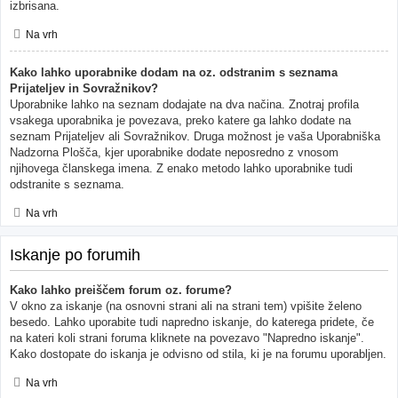
izbrisana.
Na vrh
Kako lahko uporabnike dodam na oz. odstranim s seznama
Prijateljev in Sovražnikov?
Uporabnike lahko na seznam dodajate na dva načina. Znotraj profila
vsakega uporabnika je povezava, preko katere ga lahko dodate na
seznam Prijateljev ali Sovražnikov. Druga možnost je vaša Uporabniška
Nadzorna Plošča, kjer uporabnike dodate neposredno z vnosom
njihovega članskega imena. Z enako metodo lahko uporabnike tudi
odstranite s seznama.
Na vrh
Iskanje po forumih
Kako lahko preiščem forum oz. forume?
V okno za iskanje (na osnovni strani ali na strani tem) vpišite želeno
besedo. Lahko uporabite tudi napredno iskanje, do katerega pridete, če
na kateri koli strani foruma kliknete na povezavo "Napredno iskanje".
Kako dostopate do iskanja je odvisno od stila, ki je na forumu uporabljen.
Na vrh