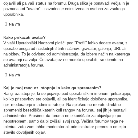
objavili ali pa vaš status na forumu. Druga slika je ponavadi večja in je
poznana kot "avatar" - navadno je edinstvena in osebna za vsakega
uporabnika.
Na vrh
Kako prikazati avatar?
V vaši Uporabniški Nadzorni plošči pod "Profil" lahko dodate avatar, z
uporabo enega od naslednjih štirih načinov: gravatar, galerija, URL ali
naložitev. To je odvisno od administratorja, da izbere način na katerega
so avatarji na voljo. Če avatarjev ne morete uporabiti, se obrnite na
administratorja foruma.
Na vrh
Kaj je moj rang oz. stopnja in kako ga spremenim?
Rangi oz. stopnje, ki se pojavijo pod uporabniškim imenom, prikazujejo,
koliko prispevkov ste objavili, ali pa identificirajo določene uporabnike,
npr. moderatorje in administratorje. Na splošno ne morete direktno
spremeniti besedišča katerih koli rangov na forumu, saj jih je nastavil
administrator. Prosimo, da foruma ne izkoriščate za objavljanje po
nepotrebnem, samo da bi zvišali svoj rang. Večina forumov tega ne
tolerira, zato vam lahko moderator ali administrator preprosto omejita
število dovoljenih objav.