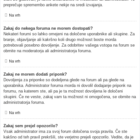
preprečuje spremembo ankete nekje na sredi izvajanja.
Na vrh
Zakaj do nekega foruma ne morem dostopati?
Nekateri forumi so lahko omejeni na določene uporabnike ali skupine. Za
branje, objavljanje ali kakršno koli drugo možnost boste morda
potrebovali posebno dovoljenje. Za odobritev vašega vstopa na forum se
obrnite na moderatorja ali administratorja foruma.
Na vrh
Zakaj ne morem dodati priponk?
Dovoljenja za priponke so dodeljena glede na forum ali pa glede na
uporabnika. Administrator foruma morda ni dovolil dodajanje priponk na
forumu, na katerem ste, ali pa je ta možnost dovoljena le določeni
skupini. Če ne veste, zakaj vam ta možnost ni omogočena, se obrnite na
administratorja foruma.
Na vrh
Zakaj sem prejel opozorilo?
Vsak administrator ima za svoj forum določena svoja pravila. Če ste
kakšno od teh pravil prekršili, ste verjetno prejeli opozorilo. Vedite, da je