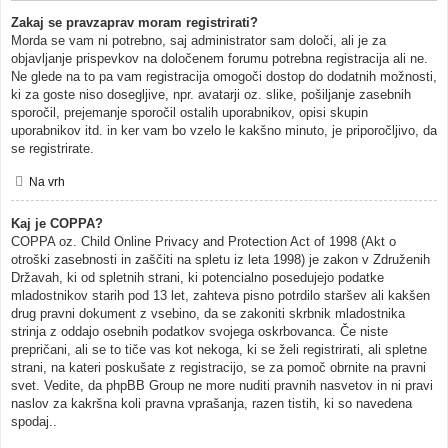
Zakaj se pravzaprav moram registrirati?
Morda se vam ni potrebno, saj administrator sam določi, ali je za
objavljanje prispevkov na določenem forumu potrebna registracija ali ne.
Ne glede na to pa vam registracija omogoči dostop do dodatnih možnosti,
ki za goste niso dosegljive, npr. avatarji oz. slike, pošiljanje zasebnih
sporočil, prejemanje sporočil ostalih uporabnikov, opisi skupin
uporabnikov itd. in ker vam bo vzelo le kakšno minuto, je priporočljivo, da
se registrirate.
Na vrh
Kaj je COPPA?
COPPA oz. Child Online Privacy and Protection Act of 1998 (Akt o
otroški zasebnosti in zaščiti na spletu iz leta 1998) je zakon v Združenih
Državah, ki od spletnih strani, ki potencialno posedujejo podatke
mladostnikov starih pod 13 let, zahteva pisno potrdilo staršev ali kakšen
drug pravni dokument z vsebino, da se zakoniti skrbnik mladostnika
strinja z oddajo osebnih podatkov svojega oskrbovanca. Če niste
prepričani, ali se to tiče vas kot nekoga, ki se želi registrirati, ali spletne
strani, na kateri poskušate z registracijo, se za pomoč obrnite na pravni
svet. Vedite, da phpBB Group ne more nuditi pravnih nasvetov in ni pravi
naslov za kakršna koli pravna vprašanja, razen tistih, ki so navedena
spodaj..