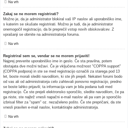
Na vrh
Zakaj se ne morem registrirati?
Možno je, da je administrator blokiral vaš IP naslov ali uporabniško ime,
s katerim se skušate registrirati. Možno je tudi, da je administrator
onemogočil registracijo, da bi preprečil vstop novih obiskovalcev. Z
vprašanji se obrnite na administratorja foruma.
Na vrh
Registriral sem se, vendar se ne morem prijaviti!
Najprej preverite uporabniško ime in geslo. Če sta pravilna, potem
obstajata dve možni težavi. Če je vključena možnost "COPPA support"
(COPPA podpora) in ste se med registracijo označili za starega pod 13
let, boste morali slediti navodilom, ki ste jih prejeli. Nekateri forumi bodo
od vas ali od administratorja celo zahtevali ponovno registracijo, predno
se boste lahko prijavili; ta informacija vam je bila podana tudi med
registracijo. Če ste prejeli elektronsko sporočilo, sledite navodilom, če pa
ga niste, ste najbrž vnesli napačni e-mail naslov ali pa vam je sporočilo
izbrisal filter za "spam" oz. nezaželeno pošto. Če ste prepričani, da ste
vnesli pravilen e-mail naslov, kontaktirajte administratorja.
Na vrh