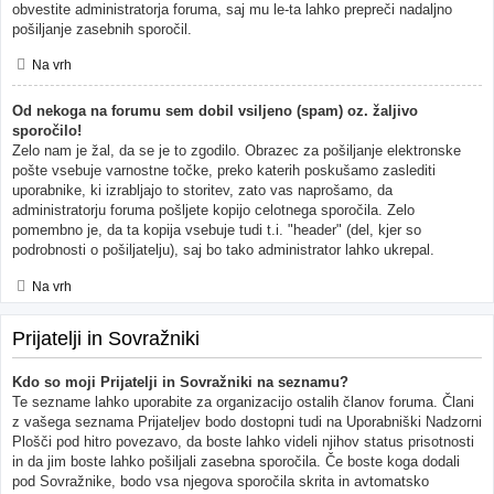
obvestite administratorja foruma, saj mu le-ta lahko prepreči nadaljno
pošiljanje zasebnih sporočil.
Na vrh
Od nekoga na forumu sem dobil vsiljeno (spam) oz. žaljivo
sporočilo!
Zelo nam je žal, da se je to zgodilo. Obrazec za pošiljanje elektronske
pošte vsebuje varnostne točke, preko katerih poskušamo zaslediti
uporabnike, ki izrabljajo to storitev, zato vas naprošamo, da
administratorju foruma pošljete kopijo celotnega sporočila. Zelo
pomembno je, da ta kopija vsebuje tudi t.i. "header" (del, kjer so
podrobnosti o pošiljatelju), saj bo tako administrator lahko ukrepal.
Na vrh
Prijatelji in Sovražniki
Kdo so moji Prijatelji in Sovražniki na seznamu?
Te sezname lahko uporabite za organizacijo ostalih članov foruma. Člani
z vašega seznama Prijateljev bodo dostopni tudi na Uporabniški Nadzorni
Plošči pod hitro povezavo, da boste lahko videli njihov status prisotnosti
in da jim boste lahko pošiljali zasebna sporočila. Če boste koga dodali
pod Sovražnike, bodo vsa njegova sporočila skrita in avtomatsko