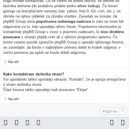
koga morate kontaktirati. Če še vedno ne dobite odziva, se obrnite na
lastnika domene (do podatkov pridete preko
whois lookup
). Če forum
gostuje na brezplačnem serverju (npr. yahoo, free.fr, f2s.com, etc.), se
obrnite na njihov oddelek za zlorabo storitev. Zavedati se morate, da
phpBB Group nima
popolnoma nobenega nadzora
in zato ne more biti
odgovorna za to, kdo uporablja njihov forum. Popolnoma nesmiselno je
kontaktirati phpBB Group v zvezi s pravnimi zadevami, ki
niso direktno
povezane
s stranjo phpbb.com ali z njihovo programsko opremo. Če
boste vseeno poslali sporočilo phpBB Group o uporabi njihovega foruma,
se zavedajte, da boste v najboljšem primeru dobili le kratek odgovor, v
večini primerov pa sploh ne boste dobili odgovora.
Na vrh
Kako kontaktiram skrbnika strani?
Vsi uporabniki lahko uporabijo obrazec “Kontakt”, če je opcija omogočena
s strani skrbnika strani.
Člani foruma lahko uporabijo tudi povezavo “Ekipa”.
Na vrh
Pojdi na