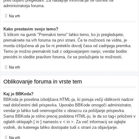
pred objavo pregledani. Za nadaljnje informacije se obrnite na
administratorja foruma.
Na vrh
Kako prestavim svojo temo?
S klikom na gumb "Premakni temo" lahko temo, ko jo pregledujete,
premaknete na vrh foruma na prvi strani. Če te možnosti ne vidite, je
morda izključena ali pa še ni preteklo dovolj časa od zadnjega premika.
Temo je možno premakniti tudi z odgovarjanjem nanjo, vendar bodite
previdni in sledite pravilom foruma, če se poslužujete te možnosti.
Na vrh
Oblikovanje foruma in vrste tem
Kaj je BBKoda?
BBKoda je posebna izboljšava HTML-ja, ki ponuja večji oblikovni nadzor
nad določenimi deli prispevka. Uporabo BBKode omogoči administrator,
vendar jo lahko tudi onemogočite v obrazcu za pošiljanje prispevka.
Sama BBKoda je stilno precej podobna HTML-ju, le da so tag-i priloženi v
oglatih oklepajih [ in ] namesto v < in >. Za več informacij se oglejte
vodnik, do katerega lahko dostopate tudi s strani za objavljanje.
Na vrh