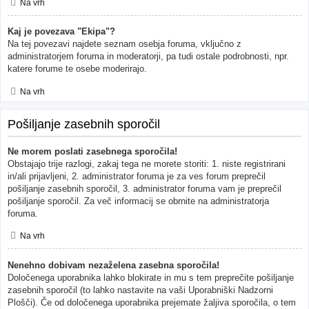
Na vrh
Kaj je povezava "Ekipa"?
Na tej povezavi najdete seznam osebja foruma, vključno z
administratorjem foruma in moderatorji, pa tudi ostale podrobnosti, npr.
katere forume te osebe moderirajo.
Na vrh
Pošiljanje zasebnih sporočil
Ne morem poslati zasebnega sporočila!
Obstajajo trije razlogi, zakaj tega ne morete storiti: 1. niste registrirani
in/ali prijavljeni, 2. administrator foruma je za ves forum preprečil
pošiljanje zasebnih sporočil, 3. administrator foruma vam je preprečil
pošiljanje sporočil. Za več informacij se obrnite na administratorja
foruma.
Na vrh
Nenehno dobivam nezaželena zasebna sporočila!
Določenega uporabnika lahko blokirate in mu s tem preprečite pošiljanje
zasebnih sporočil (to lahko nastavite na vaši Uporabniški Nadzorni
Plošči). Če od določenega uporabnika prejemate žaljiva sporočila, o tem