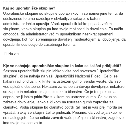
Kaj so uporabniške skupine?
Uporabniške skupine so skupine uporabnikov in so namenjene temu, da
udeležence foruma razdelijo v obvladljive sekcije, s katerimi
administrator lahko upravlja. Vsak uporabnik lahko pripada večim
skupinam, vsaka skupina pa ima svoje možnosti in dovoljenja. Ta način
omogoča, da administrator večim uporabnikom naenkrat spremeni
dovoljenja, kot npr. spreminjanje dovoljenj moderatorjem ali dovoljenje, da
uporabniki dostopajo do zasebnega foruma.
Na vrh
Kje se nahajajo uporabniške skupine in kako se kakšni priključiti?
Seznam uporabniških skupin lahko vidite pod povezavo "Uporabniške
skupine", ki se nahaja na vaši Uporabniški Nadzorni Plošči. Če bi se
kakšni radi pridružili, kliknite na ustrezen gumb, vendar vedite, da niso
vse splošno dostopne. Nekatere za vstop zahtevajo dovoljenje, nekatere
so zaprte in nekatere imajo celo skrito članstvo. Če je torej skupina
odprta, se ji lahko pridružite s klikom na ustrezen gumb. Če skupina
zahteva dovoljenje, lahko s klikom na ustrezen gumb zaprosite za
članstvo. Vodja skupine bo članstvo potrdil (ali ne) in vas prej morda še
vprašal, zakaj se skupini želite pridružiti. Prosimo, da voditelja skupine
ne nadlegujete, če se odloči zavrniti vašo prošnjo za članstvo; zagotovo
ima svoje razloge za to.