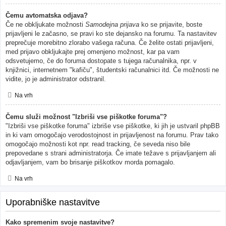
Čemu avtomatska odjava?
Če ne obkljukate možnosti
Samodejna prijava
ko se prijavite, boste
prijavljeni le začasno, se pravi ko ste dejansko na forumu. Ta nastavitev
preprečuje morebitno zlorabo vašega računa. Če želite ostati prijavljeni,
med prijavo obkljukajte prej omenjeno možnost, kar pa vam
odsvetujemo, če do foruma dostopate s tujega računalnika, npr. v
knjižnici, internetnem "kafiču", študentski računalnici itd. Če možnosti ne
vidite, jo je administrator odstranil.
Na vrh
Čemu služi možnost "Izbriši vse piškotke foruma"?
"Izbriši vse piškotke foruma" izbriše vse piškotke, ki jih je ustvaril phpBB
in ki vam omogočajo verodostojnost in prijavljenost na forumu. Prav tako
omogočajo možnosti kot npr. read tracking, če seveda niso bile
prepovedane s strani administratorja. Če imate težave s prijavljanjem ali
odjavljanjem, vam bo brisanje piškotkov morda pomagalo.
Na vrh
Uporabniške nastavitve
Kako spremenim svoje nastavitve?