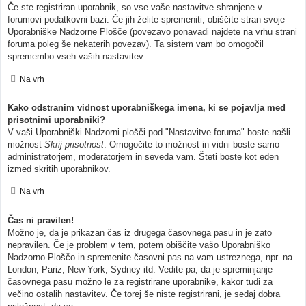
Če ste registriran uporabnik, so vse vaše nastavitve shranjene v
forumovi podatkovni bazi. Če jih želite spremeniti, obiščite stran svoje
Uporabniške Nadzorne Plošče (povezavo ponavadi najdete na vrhu strani
foruma poleg še nekaterih povezav). Ta sistem vam bo omogočil
spremembo vseh vaših nastavitev.
Na vrh
Kako odstranim vidnost uporabniškega imena, ki se pojavlja med
prisotnimi uporabniki?
V vaši Uporabniški Nadzorni plošči pod "Nastavitve foruma" boste našli
možnost
Skrij prisotnost
. Omogočite to možnost in vidni boste samo
administratorjem, moderatorjem in seveda vam. Šteti boste kot eden
izmed skritih uporabnikov.
Na vrh
Čas ni pravilen!
Možno je, da je prikazan čas iz drugega časovnega pasu in je zato
nepravilen. Če je problem v tem, potem obiščite vašo Uporabniško
Nadzorno Ploščo in spremenite časovni pas na vam ustreznega, npr. na
London, Pariz, New York, Sydney itd. Vedite pa, da je spreminjanje
časovnega pasu možno le za registrirane uporabnike, kakor tudi za
večino ostalih nastavitev. Če torej še niste registrirani, je sedaj dobra