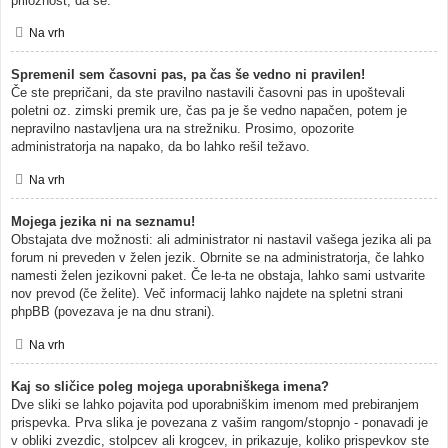
priložnost, da se.
Na vrh
Spremenil sem časovni pas, pa čas še vedno ni pravilen!
Če ste prepričani, da ste pravilno nastavili časovni pas in upoštevali
poletni oz. zimski premik ure, čas pa je še vedno napačen, potem je
nepravilno nastavljena ura na strežniku. Prosimo, opozorite
administratorja na napako, da bo lahko rešil težavo.
Na vrh
Mojega jezika ni na seznamu!
Obstajata dve možnosti: ali administrator ni nastavil vašega jezika ali pa
forum ni preveden v želen jezik. Obrnite se na administratorja, če lahko
namesti želen jezikovni paket. Če le-ta ne obstaja, lahko sami ustvarite
nov prevod (če želite). Več informacij lahko najdete na spletni strani
phpBB (povezava je na dnu strani).
Na vrh
Kaj so sličice poleg mojega uporabniškega imena?
Dve sliki se lahko pojavita pod uporabniškim imenom med prebiranjem
prispevka. Prva slika je povezana z vašim rangom/stopnjo - ponavadi je
v obliki zvezdic, stolpcev ali krogcev, in prikazuje, koliko prispevkov ste