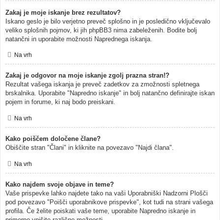
Zakaj je moje iskanje brez rezultatov?
Iskano geslo je bilo verjetno preveč splošno in je posledično vključevalo
veliko splošnih pojmov, ki jih phpBB3 nima zabeleženih. Bodite bolj
natančni in uporabite možnosti Naprednega iskanja.
Na vrh
Zakaj je odgovor na moje iskanje zgolj prazna stran!?
Rezultat vašega iskanja je preveč zadetkov za zmožnosti spletnega
brskalnika. Uporabite "Napredno iskanje" in bolj natančno definirajte iskan
pojem in forume, ki naj bodo preiskani.
Na vrh
Kako poiščem določene člane?
Obiščite stran "Člani" in kliknite na povezavo "Najdi člana".
Na vrh
Kako najdem svoje objave in teme?
Vaše prispevke lahko najdete tako na vaši Uporabniški Nadzorni Plošči
pod povezavo "Poišči uporabnikove prispevke", kot tudi na strani vašega
profila. Če želite poiskati vaše teme, uporabite Napredno iskanje in
primerno vpišite različne možnosti.