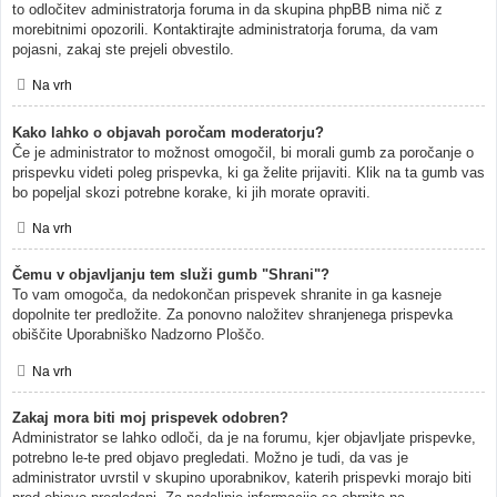
to odločitev administratorja foruma in da skupina phpBB nima nič z
morebitnimi opozorili. Kontaktirajte administratorja foruma, da vam
pojasni, zakaj ste prejeli obvestilo.
Na vrh
Kako lahko o objavah poročam moderatorju?
Če je administrator to možnost omogočil, bi morali gumb za poročanje o
prispevku videti poleg prispevka, ki ga želite prijaviti. Klik na ta gumb vas
bo popeljal skozi potrebne korake, ki jih morate opraviti.
Na vrh
Čemu v objavljanju tem služi gumb "Shrani"?
To vam omogoča, da nedokončan prispevek shranite in ga kasneje
dopolnite ter predložite. Za ponovno naložitev shranjenega prispevka
obiščite Uporabniško Nadzorno Ploščo.
Na vrh
Zakaj mora biti moj prispevek odobren?
Administrator se lahko odloči, da je na forumu, kjer objavljate prispevke,
potrebno le-te pred objavo pregledati. Možno je tudi, da vas je
administrator uvrstil v skupino uporabnikov, katerih prispevki morajo biti