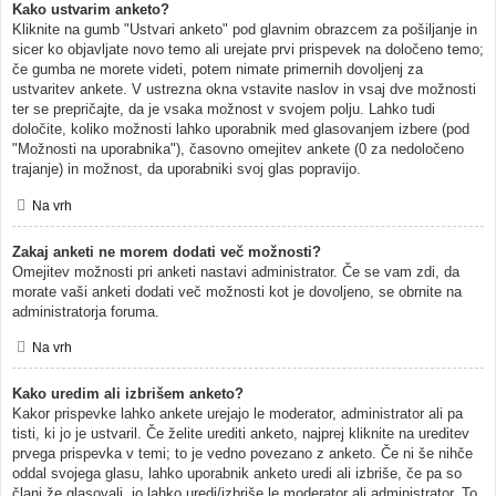
Kako ustvarim anketo?
Kliknite na gumb "Ustvari anketo" pod glavnim obrazcem za pošiljanje in
sicer ko objavljate novo temo ali urejate prvi prispevek na določeno temo;
če gumba ne morete videti, potem nimate primernih dovoljenj za
ustvaritev ankete. V ustrezna okna vstavite naslov in vsaj dve možnosti
ter se prepričajte, da je vsaka možnost v svojem polju. Lahko tudi
določite, koliko možnosti lahko uporabnik med glasovanjem izbere (pod
"Možnosti na uporabnika"), časovno omejitev ankete (0 za nedoločeno
trajanje) in možnost, da uporabniki svoj glas popravijo.
Na vrh
Zakaj anketi ne morem dodati več možnosti?
Omejitev možnosti pri anketi nastavi administrator. Če se vam zdi, da
morate vaši anketi dodati več možnosti kot je dovoljeno, se obrnite na
administratorja foruma.
Na vrh
Kako uredim ali izbrišem anketo?
Kakor prispevke lahko ankete urejajo le moderator, administrator ali pa
tisti, ki jo je ustvaril. Če želite urediti anketo, najprej kliknite na ureditev
prvega prispevka v temi; to je vedno povezano z anketo. Če ni še nihče
oddal svojega glasu, lahko uporabnik anketo uredi ali izbriše, če pa so
člani že glasovali, jo lahko uredi/izbriše le moderator ali administrator. To