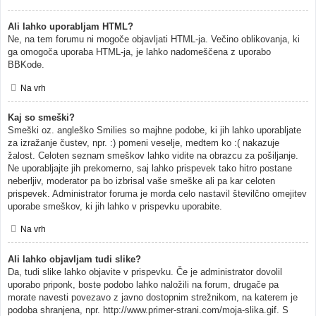
Ali lahko uporabljam HTML?
Ne, na tem forumu ni mogoče objavljati HTML-ja. Večino oblikovanja, ki
ga omogoča uporaba HTML-ja, je lahko nadomeščena z uporabo
BBKode.
Na vrh
Kaj so smeški?
Smeški oz. angleško Smilies so majhne podobe, ki jih lahko uporabljate
za izražanje čustev, npr. :) pomeni veselje, medtem ko :( nakazuje
žalost. Celoten seznam smeškov lahko vidite na obrazcu za pošiljanje.
Ne uporabljajte jih prekomerno, saj lahko prispevek tako hitro postane
neberljiv, moderator pa bo izbrisal vaše smeške ali pa kar celoten
prispevek. Administrator foruma je morda celo nastavil številčno omejitev
uporabe smeškov, ki jih lahko v prispevku uporabite.
Na vrh
Ali lahko objavljam tudi slike?
Da, tudi slike lahko objavite v prispevku. Če je administrator dovolil
uporabo priponk, boste podobo lahko naložili na forum, drugače pa
morate navesti povezavo z javno dostopnim strežnikom, na katerem je
podoba shranjena, npr. http://www.primer-strani.com/moja-slika.gif. S