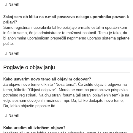
Na vrh
Zakaj sem ob kliku na e-mail povezavo nekega uporabnika pozvan k
prijavi?
Samo registrirani uporabniki lahko pošiljajo e-maile ostalim uporabnikom
in še to samo, če je administrator to možnost nastavil. Temu je tako, da
bi anonimnim uporabnikom preprečili neprimerno uporabo sistema spletne
pošte.
Na vrh
Poglavje o objavljanju
Kako ustvarim novo temo ali objavim odgovor?
Za objavo nove teme kliknite "Nova tema". Če želite objaviti odgovor na
temo, kliknite "Objavi odgovor". Morda se vam bo pred objavo prispevka
potrebno registrirati. Na dnu strani foruma (ali strani objavljenih tem) je na
voljo seznam dovoljenih možnosti, npr. Da, lahko dodajate nove teme;
Da, lahko objavite priponke itd.
Na vrh
Kako uredim ali izbrišem objavo?