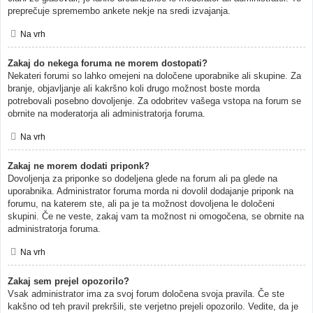
preprečuje spremembo ankete nekje na sredi izvajanja.
Na vrh
Zakaj do nekega foruma ne morem dostopati?
Nekateri forumi so lahko omejeni na določene uporabnike ali skupine. Za
branje, objavljanje ali kakršno koli drugo možnost boste morda
potrebovali posebno dovoljenje. Za odobritev vašega vstopa na forum se
obrnite na moderatorja ali administratorja foruma.
Na vrh
Zakaj ne morem dodati priponk?
Dovoljenja za priponke so dodeljena glede na forum ali pa glede na
uporabnika. Administrator foruma morda ni dovolil dodajanje priponk na
forumu, na katerem ste, ali pa je ta možnost dovoljena le določeni
skupini. Če ne veste, zakaj vam ta možnost ni omogočena, se obrnite na
administratorja foruma.
Na vrh
Zakaj sem prejel opozorilo?
Vsak administrator ima za svoj forum določena svoja pravila. Če ste
kakšno od teh pravil prekršili, ste verjetno prejeli opozorilo. Vedite, da je