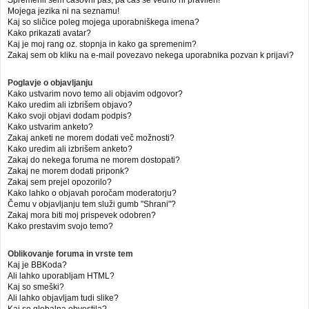
Mojega jezika ni na seznamu!
Kaj so sličice poleg mojega uporabniškega imena?
Kako prikazati avatar?
Kaj je moj rang oz. stopnja in kako ga spremenim?
Zakaj sem ob kliku na e-mail povezavo nekega uporabnika pozvan k prijavi?
Poglavje o objavljanju
Kako ustvarim novo temo ali objavim odgovor?
Kako uredim ali izbrišem objavo?
Kako svoji objavi dodam podpis?
Kako ustvarim anketo?
Zakaj anketi ne morem dodati več možnosti?
Kako uredim ali izbrišem anketo?
Zakaj do nekega foruma ne morem dostopati?
Zakaj ne morem dodati priponk?
Zakaj sem prejel opozorilo?
Kako lahko o objavah poročam moderatorju?
Čemu v objavljanju tem služi gumb "Shrani"?
Zakaj mora biti moj prispevek odobren?
Kako prestavim svojo temo?
Oblikovanje foruma in vrste tem
Kaj je BBKoda?
Ali lahko uporabljam HTML?
Kaj so smeški?
Ali lahko objavljam tudi slike?