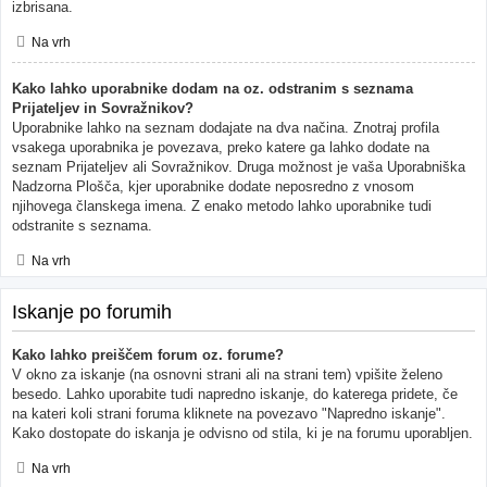
izbrisana.
Na vrh
Kako lahko uporabnike dodam na oz. odstranim s seznama
Prijateljev in Sovražnikov?
Uporabnike lahko na seznam dodajate na dva načina. Znotraj profila
vsakega uporabnika je povezava, preko katere ga lahko dodate na
seznam Prijateljev ali Sovražnikov. Druga možnost je vaša Uporabniška
Nadzorna Plošča, kjer uporabnike dodate neposredno z vnosom
njihovega članskega imena. Z enako metodo lahko uporabnike tudi
odstranite s seznama.
Na vrh
Iskanje po forumih
Kako lahko preiščem forum oz. forume?
V okno za iskanje (na osnovni strani ali na strani tem) vpišite želeno
besedo. Lahko uporabite tudi napredno iskanje, do katerega pridete, če
na kateri koli strani foruma kliknete na povezavo "Napredno iskanje".
Kako dostopate do iskanja je odvisno od stila, ki je na forumu uporabljen.
Na vrh