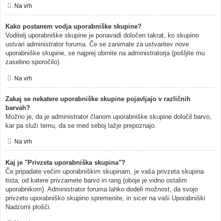
Na vrh
Kako postanem vodja uporabniške skupine?
Voditelj uporabniške skupine je ponavadi določen takrat, ko skupino
ustvari administrator foruma. Če se zanimate za ustvaritev nove
uporabniške skupine, se najprej obrnite na administratorja (pošljite mu
zasebno sporočilo).
Na vrh
Zakaj se nekatere uporabniške skupine pojavljajo v različnih
barvah?
Možno je, da je administrator članom uporabniške skupine določil barvo,
kar pa služi temu, da se med seboj lažje prepoznajo.
Na vrh
Kaj je "Privzeta uporabniška skupina"?
Če pripadate večim uporabniškim skupinam, je vaša privzeta skupina
tista, od katere privzamete barvo in rang (oboje je vidno ostalim
uporabnikom). Administrator foruma lahko dodeli možnost, da svojo
privzeto uporabniško skupino spremenite, in sicer na vaši Uporabniški
Nadzorni plošči.