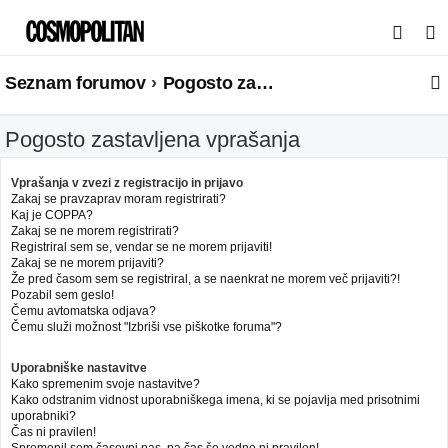
I
s
Seznam forumov
Pogosto zastavljena vprašanja
k
a
Pogosto zastavljena vprašanja
n
j
Vprašanja v zvezi z registracijo in prijavo
e
Zakaj se pravzaprav moram registrirati?
Kaj je COPPA?
Zakaj se ne morem registrirati?
Registriral sem se, vendar se ne morem prijaviti!
Zakaj se ne morem prijaviti?
Že pred časom sem se registriral, a se naenkrat ne morem več prijaviti?!
Pozabil sem geslo!
Čemu avtomatska odjava?
Čemu služi možnost "Izbriši vse piškotke foruma"?
Uporabniške nastavitve
Kako spremenim svoje nastavitve?
Kako odstranim vidnost uporabniškega imena, ki se pojavlja med prisotnimi
uporabniki?
Čas ni pravilen!
Spremenil sem časovni pas, pa čas še vedno ni pravilen!