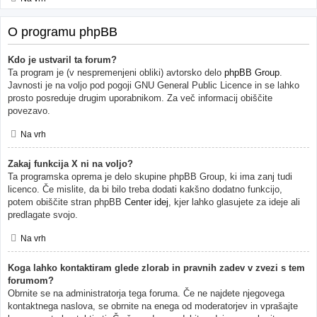
O programu phpBB
Kdo je ustvaril ta forum?
Ta program je (v nespremenjeni obliki) avtorsko delo
phpBB Group
.
Javnosti je na voljo pod pogoji GNU General Public Licence in se lahko
prosto posreduje drugim uporabnikom. Za več informacij obiščite
povezavo.
Na vrh
Zakaj funkcija X ni na voljo?
Ta programska oprema je delo skupine phpBB Group, ki ima zanj tudi
licenco. Če mislite, da bi bilo treba dodati kakšno dodatno funkcijo,
potem obiščite stran phpBB
Center idej
, kjer lahko glasujete za ideje ali
predlagate svojo.
Na vrh
Koga lahko kontaktiram glede zlorab in pravnih zadev v zvezi s tem
forumom?
Obrnite se na administratorja tega foruma. Če ne najdete njegovega
kontaktnega naslova, se obrnite na enega od moderatorjev in vprašajte