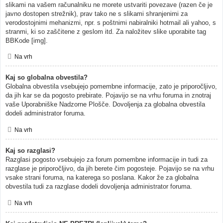
slikami na vašem računalniku ne morete ustvariti povezave (razen če je
javno dostopen strežnik), prav tako ne s slikami shranjenimi za
verodostojnimi mehanizmi, npr. s poštnimi nabiralniki hotmail ali yahoo, s
stranmi, ki so zaščitene z geslom itd. Za naložitev slike uporabite tag
BBKode [img].
Na vrh
Kaj so globalna obvestila?
Globalna obvestila vsebujejo pomembne informacije, zato je priporočljivo,
da jih kar se da pogosto prebirate. Pojavijo se na vrhu foruma in znotraj
vaše Uporabniške Nadzorne Plošče. Dovoljenja za globalna obvestila
dodeli administrator foruma.
Na vrh
Kaj so razglasi?
Razglasi pogosto vsebujejo za forum pomembne informacije in tudi za
razglase je priporočljivo, da jih berete čim pogosteje. Pojavijo se na vrhu
vsake strani foruma, na katerega so poslana. Kakor že za globalna
obvestila tudi za razglase dodeli dovoljenja administrator foruma.
Na vrh