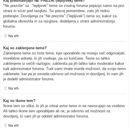
Kaj predstavljajo NE PREZRI (lepljivek) teme?
"Ne prezrite" oz. "lepljivek" teme se znotraj foruma pojavijo samo na prvi
strani in sicer pod razglasi. So precej pomembne, zato jih redno
prebirajte. Dovoljenja za "Ne prezrite" ("lepljivek") teme so, kakor za
globalna obvestila in za razglase, dodeljena s strani administratorja
foruma.
Na vrh
Kaj so zaklenjene teme?
Zaklenjene teme so tiste teme, kjer uporabniki ne morejo več odgovarjati,
morebitne ankete, ki jih vsebuje, pa so končane. Teme so lahko
zaklenjene iz večih razlogov, zaklenita pa jih lahko tako moderator kakor
tudi admnistrator foruma. Tudi sami imate morda možnost, da svojo temo
zaklenete, kar pa je seveda odvisno od možnosti in dovoljenj, ki vam jih
je dodelil administrator foruma.
Na vrh
Kaj so ikone tem?
Ikone tem so slike, ki jih je izbral avtor teme in se navezujejo na vsebino.
Ali lahko ikone tem uporabljate ali ne, je odvisno od možnosti oz.
dovoljenj, ki vam jih je odobril administrator foruma.
Na vrh