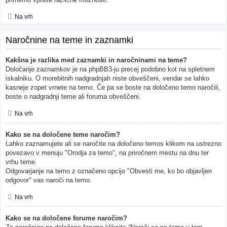
Na vrh
Naročnine na teme in zaznamki
Kakšna je razlika med zaznamki in naročninami na teme?
Določanje zaznamkov je na phpBB3-ju precej podobno kot na spletnem
iskalniku. O morebitnih nadgradnjah niste obveščeni, vendar se lahko
kasneje zopet vrnete na temo. Če pa se boste na določeno temo naročili,
boste o nadgradnji teme ali foruma obveščeni.
Na vrh
Kako se na določene teme naročim?
Lahko zaznamujete ali se naročite na določeno temos klikom na ustrezno
povezavo v menuju "Orodja za temo", na priročnem mestu na dnu ter
vrhu teme.
Odgovarjanje na temo z označeno opcijo "Obvesti me, ko bo objavljen
odgovor" vas naroči na temo.
Na vrh
Kako se na določene forume naročim?