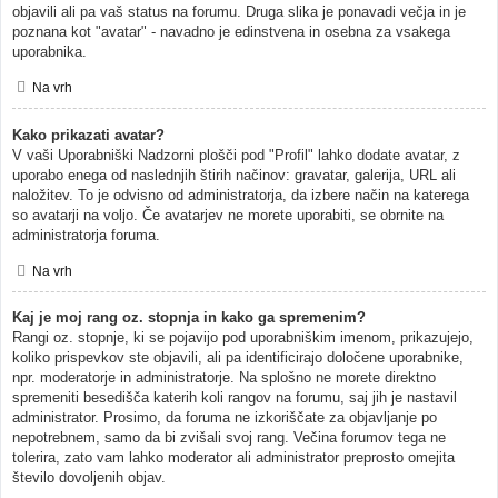
objavili ali pa vaš status na forumu. Druga slika je ponavadi večja in je
poznana kot "avatar" - navadno je edinstvena in osebna za vsakega
uporabnika.
Na vrh
Kako prikazati avatar?
V vaši Uporabniški Nadzorni plošči pod "Profil" lahko dodate avatar, z
uporabo enega od naslednjih štirih načinov: gravatar, galerija, URL ali
naložitev. To je odvisno od administratorja, da izbere način na katerega
so avatarji na voljo. Če avatarjev ne morete uporabiti, se obrnite na
administratorja foruma.
Na vrh
Kaj je moj rang oz. stopnja in kako ga spremenim?
Rangi oz. stopnje, ki se pojavijo pod uporabniškim imenom, prikazujejo,
koliko prispevkov ste objavili, ali pa identificirajo določene uporabnike,
npr. moderatorje in administratorje. Na splošno ne morete direktno
spremeniti besedišča katerih koli rangov na forumu, saj jih je nastavil
administrator. Prosimo, da foruma ne izkoriščate za objavljanje po
nepotrebnem, samo da bi zvišali svoj rang. Večina forumov tega ne
tolerira, zato vam lahko moderator ali administrator preprosto omejita
število dovoljenih objav.