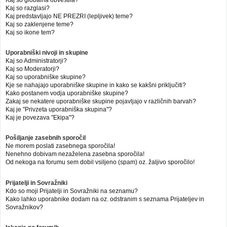
Kaj so globalna obvestila?
Kaj so razglasi?
Kaj predstavljajo NE PREZRI (lepljivek) teme?
Kaj so zaklenjene teme?
Kaj so ikone tem?
Uporabniški nivoji in skupine
Kaj so Administratorji?
Kaj so Moderatorji?
Kaj so uporabniške skupine?
Kje se nahajajo uporabniške skupine in kako se kakšni priključiti?
Kako postanem vodja uporabniške skupine?
Zakaj se nekatere uporabniške skupine pojavljajo v različnih barvah?
Kaj je "Privzeta uporabniška skupina"?
Kaj je povezava "Ekipa"?
Pošiljanje zasebnih sporočil
Ne morem poslati zasebnega sporočila!
Nenehno dobivam nezaželena zasebna sporočila!
Od nekoga na forumu sem dobil vsiljeno (spam) oz. žaljivo sporočilo!
Prijatelji in Sovražniki
Kdo so moji Prijatelji in Sovražniki na seznamu?
Kako lahko uporabnike dodam na oz. odstranim s seznama Prijateljev in
Sovražnikov?