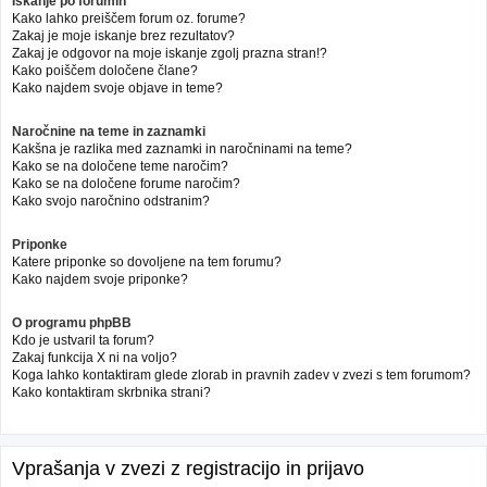
Iskanje po forumih
Kako lahko preiščem forum oz. forume?
Zakaj je moje iskanje brez rezultatov?
Zakaj je odgovor na moje iskanje zgolj prazna stran!?
Kako poiščem določene člane?
Kako najdem svoje objave in teme?
Naročnine na teme in zaznamki
Kakšna je razlika med zaznamki in naročninami na teme?
Kako se na določene teme naročim?
Kako se na določene forume naročim?
Kako svojo naročnino odstranim?
Priponke
Katere priponke so dovoljene na tem forumu?
Kako najdem svoje priponke?
O programu phpBB
Kdo je ustvaril ta forum?
Zakaj funkcija X ni na voljo?
Koga lahko kontaktiram glede zlorab in pravnih zadev v zvezi s tem forumom?
Kako kontaktiram skrbnika strani?
Vprašanja v zvezi z registracijo in prijavo