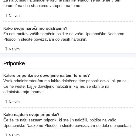
Za naročnino na določene forume kliknite “Naroči se na teme v tem
forumu” na dnu stranipred vstopom na temo.
Na vrh
Kako svojo naročnino odstranim?
Za odstranitev vaših naročnin pojdite na vašo Uporabniško Nadzorno
Ploščo in sledite povezavam do vaših naročnin.
Na vrh
Priponke
Katere priponke so dovoljene na tem forumu?
Vsak administrator foruma lahko določene tipe priponk dovoli ali pa ne.
Če ne veste, kaj je dovoljeno naložiti in kaj ne, se obrnite na
administratorja foruma.
Na vrh
Kako najdem svoje priponke?
Če želite najti seznam priponk, ki ste jih naložili, pojdite na vašo
Uporabniško Nadzorno Ploščo in sledite povezavam do dela o priponkah.
Na vrh