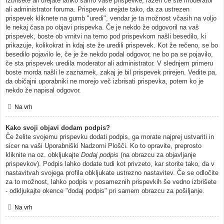
Izbrišete ali urejate lahko samo vaše prispevke, razen če ste moderator
ali administrator foruma. Prispevek urejate tako, da za ustrezen
prispevek kliknete na gumb "uredi", vendar je ta možnost včasih na voljo
le nekaj časa po objavi prispevka. Če je nekdo že odgovoril na vaš
prispevek, boste ob vrnitvi na temo pod prispevkom našli besedilo, ki
prikazuje, kolikokrat in kdaj ste že uredili prispevek. Kot že rečeno, se bo
besedilo pojavilo le, če je že nekdo podal odgovor, ne bo pa se pojavilo,
če sta prispevek uredila moderator ali administrator. V slednjem primeru
boste morda našli le zaznamek, zakaj je bil prispevek prirejen. Vedite pa,
da običajni uporabniki ne morejo več izbrisati prispevka, potem ko je
nekdo že napisal odgovor.
Na vrh
Kako svoji objavi dodam podpis?
Če želite svojemu prispevku dodati podpis, ga morate najprej ustvariti in
sicer na vaši Uporabniški Nadzorni Plošči. Ko to opravite, preprosto
kliknite na oz. obkljukajte
Dodaj podpis
(na obrazcu za objavljanje
prispevkov). Podpis lahko dodate tudi kot privzeto, kar storite tako, da v
nastavitvah svojega profila obkljukate ustrezno nastavitev. Če se odločite
za to možnost, lahko podpis v posameznih prispevkih še vedno izbrišete
- odkljukajte okence "dodaj podpis" pri samem obrazcu za pošiljanje.
Na vrh