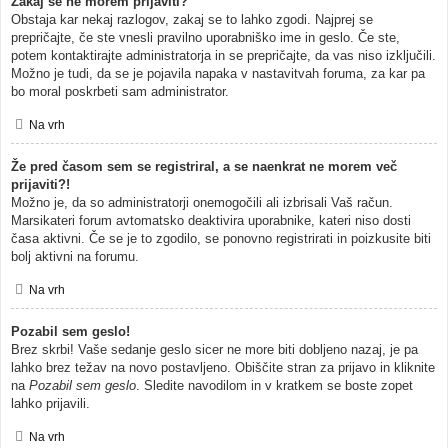
Zakaj se ne morem prijaviti?
Obstaja kar nekaj razlogov, zakaj se to lahko zgodi. Najprej se
prepričajte, če ste vnesli pravilno uporabniško ime in geslo. Če ste,
potem kontaktirajte administratorja in se prepričajte, da vas niso izključili.
Možno je tudi, da se je pojavila napaka v nastavitvah foruma, za kar pa
bo moral poskrbeti sam administrator.
Na vrh
Že pred časom sem se registriral, a se naenkrat ne morem več
prijaviti?!
Možno je, da so administratorji onemogočili ali izbrisali Vaš račun.
Marsikateri forum avtomatsko deaktivira uporabnike, kateri niso dosti
časa aktivni. Če se je to zgodilo, se ponovno registrirati in poizkusite biti
bolj aktivni na forumu.
Na vrh
Pozabil sem geslo!
Brez skrbi! Vaše sedanje geslo sicer ne more biti dobljeno nazaj, je pa
lahko brez težav na novo postavljeno. Obiščite stran za prijavo in kliknite
na
Pozabil sem geslo
. Sledite navodilom in v kratkem se boste zopet
lahko prijavili.
Na vrh