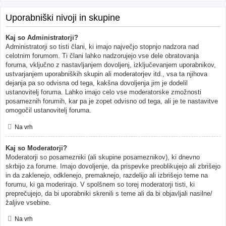
Uporabniški nivoji in skupine
Kaj so Administratorji?
Administratorji so tisti člani, ki imajo največjo stopnjo nadzora nad
celotnim forumom. Ti člani lahko nadzorujejo vse dele obratovanja
foruma, vključno z nastavljanjem dovoljenj, izključevanjem uporabnikov,
ustvarjanjem uporabniških skupin ali moderatorjev itd., vsa ta njihova
dejanja pa so odvisna od tega, kakšna dovoljenja jim je dodelil
ustanovitelj foruma. Lahko imajo celo vse moderatorske zmožnosti
posameznih forumih, kar pa je zopet odvisno od tega, ali je te nastavitve
omogočil ustanovitelj foruma.
Na vrh
Kaj so Moderatorji?
Moderatorji so posamezniki (ali skupine posameznikov), ki dnevno
skrbijo za forume. Imajo dovoljenje, da prispevke preoblikujejo ali zbrišejo
in da zaklenejo, odklenejo, premaknejo, razdelijo ali izbrišejo teme na
forumu, ki ga moderirajo. V spolšnem so torej moderatorji tisti, ki
preprečujejo, da bi uporabniki skrenili s teme ali da bi objavljali nasilne/
žaljive vsebine.
Na vrh