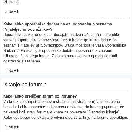
izbrisana.
Na vrh
Kako lahko uporabnike dodam na oz. odstranim s seznama
Prijateljev in Sovražnikov?
Uporabnike lahko na seznam dodajate na dva načina. Znotraj profila
vsakega uporabnika je povezava, preko katere ga lahko dodate na
seznam Prijateljev ali Sovražnikov. Druga možnost je vaša Uporabniška
Nadzorna Plošča, kjer uporabnike dodate neposredno z vnosom
njihovega članskega imena. Z enako metodo lahko uporabnike tudi
odstranite s seznama.
Na vrh
Iskanje po forumih
Kako lahko preiščem forum oz. forume?
V okno za iskanje (na osnovni strani ali na strani tem) vpišite želeno
besedo. Lahko uporabite tudi napredno iskanje, do katerega pridete, če
na kateri koli strani foruma kliknete na povezavo "Napredno iskanje".
Kako dostopate do iskanja je odvisno od stila, ki je na forumu uporabljen.
Na vrh