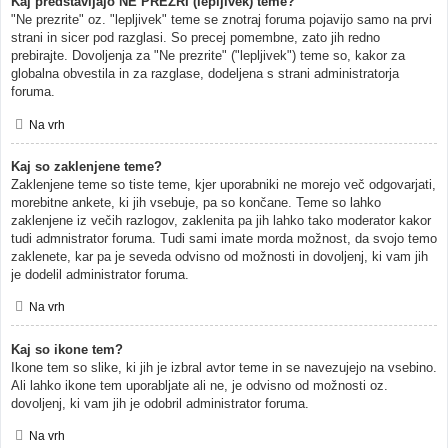
Kaj predstavljajo NE PREZRI (lepljivek) teme?
"Ne prezrite" oz. "lepljivek" teme se znotraj foruma pojavijo samo na prvi
strani in sicer pod razglasi. So precej pomembne, zato jih redno
prebirajte. Dovoljenja za "Ne prezrite" ("lepljivek") teme so, kakor za
globalna obvestila in za razglase, dodeljena s strani administratorja
foruma.
Na vrh
Kaj so zaklenjene teme?
Zaklenjene teme so tiste teme, kjer uporabniki ne morejo več odgovarjati,
morebitne ankete, ki jih vsebuje, pa so končane. Teme so lahko
zaklenjene iz večih razlogov, zaklenita pa jih lahko tako moderator kakor
tudi admnistrator foruma. Tudi sami imate morda možnost, da svojo temo
zaklenete, kar pa je seveda odvisno od možnosti in dovoljenj, ki vam jih
je dodelil administrator foruma.
Na vrh
Kaj so ikone tem?
Ikone tem so slike, ki jih je izbral avtor teme in se navezujejo na vsebino.
Ali lahko ikone tem uporabljate ali ne, je odvisno od možnosti oz.
dovoljenj, ki vam jih je odobril administrator foruma.
Na vrh