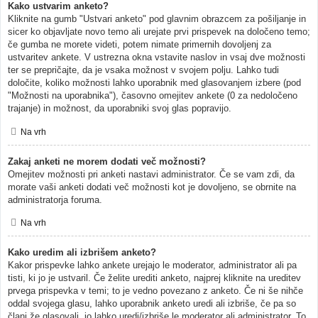
Kako ustvarim anketo?
Kliknite na gumb "Ustvari anketo" pod glavnim obrazcem za pošiljanje in
sicer ko objavljate novo temo ali urejate prvi prispevek na določeno temo;
če gumba ne morete videti, potem nimate primernih dovoljenj za
ustvaritev ankete. V ustrezna okna vstavite naslov in vsaj dve možnosti
ter se prepričajte, da je vsaka možnost v svojem polju. Lahko tudi
določite, koliko možnosti lahko uporabnik med glasovanjem izbere (pod
"Možnosti na uporabnika"), časovno omejitev ankete (0 za nedoločeno
trajanje) in možnost, da uporabniki svoj glas popravijo.
Na vrh
Zakaj anketi ne morem dodati več možnosti?
Omejitev možnosti pri anketi nastavi administrator. Če se vam zdi, da
morate vaši anketi dodati več možnosti kot je dovoljeno, se obrnite na
administratorja foruma.
Na vrh
Kako uredim ali izbrišem anketo?
Kakor prispevke lahko ankete urejajo le moderator, administrator ali pa
tisti, ki jo je ustvaril. Če želite urediti anketo, najprej kliknite na ureditev
prvega prispevka v temi; to je vedno povezano z anketo. Če ni še nihče
oddal svojega glasu, lahko uporabnik anketo uredi ali izbriše, če pa so
člani že glasovali, jo lahko uredi/izbriše le moderator ali administrator. To