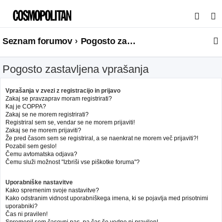
I
s
Seznam forumov
Pogosto zastavljena vprašanja
k
a
Pogosto zastavljena vprašanja
n
j
Vprašanja v zvezi z registracijo in prijavo
e
Zakaj se pravzaprav moram registrirati?
Kaj je COPPA?
Zakaj se ne morem registrirati?
Registriral sem se, vendar se ne morem prijaviti!
Zakaj se ne morem prijaviti?
Že pred časom sem se registriral, a se naenkrat ne morem več prijaviti?!
Pozabil sem geslo!
Čemu avtomatska odjava?
Čemu služi možnost "Izbriši vse piškotke foruma"?
Uporabniške nastavitve
Kako spremenim svoje nastavitve?
Kako odstranim vidnost uporabniškega imena, ki se pojavlja med prisotnimi
uporabniki?
Čas ni pravilen!
Spremenil sem časovni pas, pa čas še vedno ni pravilen!