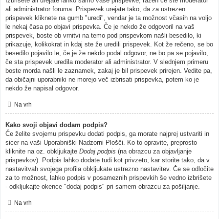
Izbrišete ali urejate lahko samo vaše prispevke, razen če ste moderator
ali administrator foruma. Prispevek urejate tako, da za ustrezen
prispevek kliknete na gumb "uredi", vendar je ta možnost včasih na voljo
le nekaj časa po objavi prispevka. Če je nekdo že odgovoril na vaš
prispevek, boste ob vrnitvi na temo pod prispevkom našli besedilo, ki
prikazuje, kolikokrat in kdaj ste že uredili prispevek. Kot že rečeno, se bo
besedilo pojavilo le, če je že nekdo podal odgovor, ne bo pa se pojavilo,
če sta prispevek uredila moderator ali administrator. V slednjem primeru
boste morda našli le zaznamek, zakaj je bil prispevek prirejen. Vedite pa,
da običajni uporabniki ne morejo več izbrisati prispevka, potem ko je
nekdo že napisal odgovor.
Na vrh
Kako svoji objavi dodam podpis?
Če želite svojemu prispevku dodati podpis, ga morate najprej ustvariti in
sicer na vaši Uporabniški Nadzorni Plošči. Ko to opravite, preprosto
kliknite na oz. obkljukajte
Dodaj podpis
(na obrazcu za objavljanje
prispevkov). Podpis lahko dodate tudi kot privzeto, kar storite tako, da v
nastavitvah svojega profila obkljukate ustrezno nastavitev. Če se odločite
za to možnost, lahko podpis v posameznih prispevkih še vedno izbrišete
- odkljukajte okence "dodaj podpis" pri samem obrazcu za pošiljanje.
Na vrh