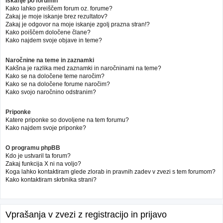
Iskanje po forumih
Kako lahko preiščem forum oz. forume?
Zakaj je moje iskanje brez rezultatov?
Zakaj je odgovor na moje iskanje zgolj prazna stran!?
Kako poiščem določene člane?
Kako najdem svoje objave in teme?
Naročnine na teme in zaznamki
Kakšna je razlika med zaznamki in naročninami na teme?
Kako se na določene teme naročim?
Kako se na določene forume naročim?
Kako svojo naročnino odstranim?
Priponke
Katere priponke so dovoljene na tem forumu?
Kako najdem svoje priponke?
O programu phpBB
Kdo je ustvaril ta forum?
Zakaj funkcija X ni na voljo?
Koga lahko kontaktiram glede zlorab in pravnih zadev v zvezi s tem forumom?
Kako kontaktiram skrbnika strani?
Vprašanja v zvezi z registracijo in prijavo