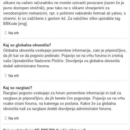
slikami na vašem računalniku ne morete ustvariti povezave (razen če je
javno dostopen strežnik), prav tako ne s slikami shranjenimi za
verodostojnimi mehanizmi, npr. s poštnimi nabiralniki hotmail ali yahoo, s
stranmi, ki so zaščitene z geslom itd. Za naložitev slike uporabite tag
BBKode [img].
Na vrh
Kaj so globalna obvestila?
Globalna obvestila vsebujejo pomembne informacije, zato je priporočljivo,
da jih kar se da pogosto prebirate. Pojavijo se na vrhu foruma in znotraj
vaše Uporabniške Nadzorne Plošče. Dovoljenja za globalna obvestila
dodeli administrator foruma.
Na vrh
Kaj so razglasi?
Razglasi pogosto vsebujejo za forum pomembne informacije in tudi za
razglase je priporočljivo, da jih berete čim pogosteje. Pojavijo se na vrhu
vsake strani foruma, na katerega so poslana. Kakor že za globalna
obvestila tudi za razglase dodeli dovoljenja administrator foruma.
Na vrh