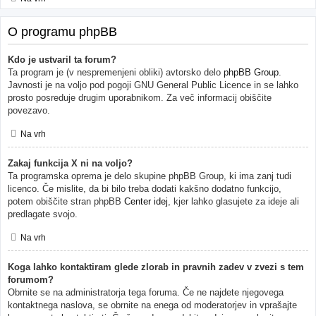
O programu phpBB
Kdo je ustvaril ta forum?
Ta program je (v nespremenjeni obliki) avtorsko delo
phpBB Group
.
Javnosti je na voljo pod pogoji GNU General Public Licence in se lahko
prosto posreduje drugim uporabnikom. Za več informacij obiščite
povezavo.
Na vrh
Zakaj funkcija X ni na voljo?
Ta programska oprema je delo skupine phpBB Group, ki ima zanj tudi
licenco. Če mislite, da bi bilo treba dodati kakšno dodatno funkcijo,
potem obiščite stran phpBB
Center idej
, kjer lahko glasujete za ideje ali
predlagate svojo.
Na vrh
Koga lahko kontaktiram glede zlorab in pravnih zadev v zvezi s tem
forumom?
Obrnite se na administratorja tega foruma. Če ne najdete njegovega
kontaktnega naslova, se obrnite na enega od moderatorjev in vprašajte