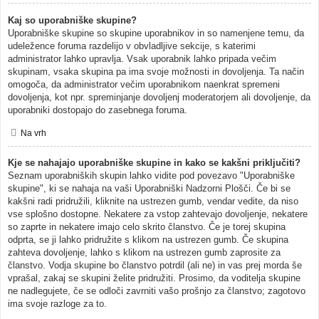
Kaj so uporabniške skupine?
Uporabniške skupine so skupine uporabnikov in so namenjene temu, da
udeležence foruma razdelijo v obvladljive sekcije, s katerimi
administrator lahko upravlja. Vsak uporabnik lahko pripada večim
skupinam, vsaka skupina pa ima svoje možnosti in dovoljenja. Ta način
omogoča, da administrator večim uporabnikom naenkrat spremeni
dovoljenja, kot npr. spreminjanje dovoljenj moderatorjem ali dovoljenje, da
uporabniki dostopajo do zasebnega foruma.
Na vrh
Kje se nahajajo uporabniške skupine in kako se kakšni priključiti?
Seznam uporabniških skupin lahko vidite pod povezavo "Uporabniške
skupine", ki se nahaja na vaši Uporabniški Nadzorni Plošči. Če bi se
kakšni radi pridružili, kliknite na ustrezen gumb, vendar vedite, da niso
vse splošno dostopne. Nekatere za vstop zahtevajo dovoljenje, nekatere
so zaprte in nekatere imajo celo skrito članstvo. Če je torej skupina
odprta, se ji lahko pridružite s klikom na ustrezen gumb. Če skupina
zahteva dovoljenje, lahko s klikom na ustrezen gumb zaprosite za
članstvo. Vodja skupine bo članstvo potrdil (ali ne) in vas prej morda še
vprašal, zakaj se skupini želite pridružiti. Prosimo, da voditelja skupine
ne nadlegujete, če se odloči zavrniti vašo prošnjo za članstvo; zagotovo
ima svoje razloge za to.