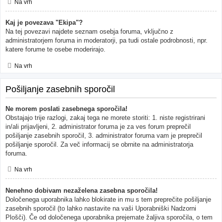
Na vrh
Kaj je povezava "Ekipa"?
Na tej povezavi najdete seznam osebja foruma, vključno z
administratorjem foruma in moderatorji, pa tudi ostale podrobnosti, npr.
katere forume te osebe moderirajo.
Na vrh
Pošiljanje zasebnih sporočil
Ne morem poslati zasebnega sporočila!
Obstajajo trije razlogi, zakaj tega ne morete storiti: 1. niste registrirani
in/ali prijavljeni, 2. administrator foruma je za ves forum preprečil
pošiljanje zasebnih sporočil, 3. administrator foruma vam je preprečil
pošiljanje sporočil. Za več informacij se obrnite na administratorja
foruma.
Na vrh
Nenehno dobivam nezaželena zasebna sporočila!
Določenega uporabnika lahko blokirate in mu s tem preprečite pošiljanje
zasebnih sporočil (to lahko nastavite na vaši Uporabniški Nadzorni
Plošči). Če od določenega uporabnika prejemate žaljiva sporočila, o tem