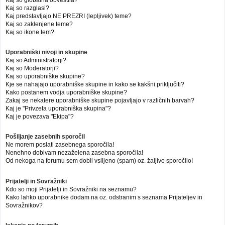
Kaj so globalna obvestila?
Kaj so razglasi?
Kaj predstavljajo NE PREZRI (lepljivek) teme?
Kaj so zaklenjene teme?
Kaj so ikone tem?
Uporabniški nivoji in skupine
Kaj so Administratorji?
Kaj so Moderatorji?
Kaj so uporabniške skupine?
Kje se nahajajo uporabniške skupine in kako se kakšni priključiti?
Kako postanem vodja uporabniške skupine?
Zakaj se nekatere uporabniške skupine pojavljajo v različnih barvah?
Kaj je "Privzeta uporabniška skupina"?
Kaj je povezava "Ekipa"?
Pošiljanje zasebnih sporočil
Ne morem poslati zasebnega sporočila!
Nenehno dobivam nezaželena zasebna sporočila!
Od nekoga na forumu sem dobil vsiljeno (spam) oz. žaljivo sporočilo!
Prijatelji in Sovražniki
Kdo so moji Prijatelji in Sovražniki na seznamu?
Kako lahko uporabnike dodam na oz. odstranim s seznama Prijateljev in
Sovražnikov?