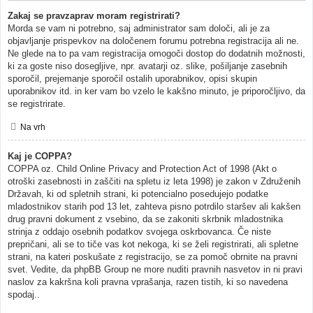
Zakaj se pravzaprav moram registrirati?
Morda se vam ni potrebno, saj administrator sam določi, ali je za
objavljanje prispevkov na določenem forumu potrebna registracija ali ne.
Ne glede na to pa vam registracija omogoči dostop do dodatnih možnosti,
ki za goste niso dosegljive, npr. avatarji oz. slike, pošiljanje zasebnih
sporočil, prejemanje sporočil ostalih uporabnikov, opisi skupin
uporabnikov itd. in ker vam bo vzelo le kakšno minuto, je priporočljivo, da
se registrirate.
Na vrh
Kaj je COPPA?
COPPA oz. Child Online Privacy and Protection Act of 1998 (Akt o
otroški zasebnosti in zaščiti na spletu iz leta 1998) je zakon v Združenih
Državah, ki od spletnih strani, ki potencialno posedujejo podatke
mladostnikov starih pod 13 let, zahteva pisno potrdilo staršev ali kakšen
drug pravni dokument z vsebino, da se zakoniti skrbnik mladostnika
strinja z oddajo osebnih podatkov svojega oskrbovanca. Če niste
prepričani, ali se to tiče vas kot nekoga, ki se želi registrirati, ali spletne
strani, na kateri poskušate z registracijo, se za pomoč obrnite na pravni
svet. Vedite, da phpBB Group ne more nuditi pravnih nasvetov in ni pravi
naslov za kakršna koli pravna vprašanja, razen tistih, ki so navedena
spodaj..