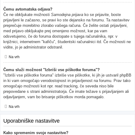
Čemu avtomatska odjava?
Če ne obkljukate možnosti
Samodejna prijava
ko se prijavite, boste
prijavljeni le začasno, se pravi ko ste dejansko na forumu. Ta nastavitev
preprečuje morebitno zlorabo vašega računa. Če želite ostati prijavljeni,
med prijavo obkljukajte prej omenjeno možnost, kar pa vam
odsvetujemo, če do foruma dostopate s tujega računalnika, npr. v
knjižnici, internetnem "kafiču", študentski računalnici itd. Če možnosti ne
vidite, jo je administrator odstranil.
Na vrh
Čemu služi možnost "Izbriši vse piškotke foruma"?
"Izbriši vse piškotke foruma" izbriše vse piškotke, ki jih je ustvaril phpBB
in ki vam omogočajo verodostojnost in prijavljenost na forumu. Prav tako
omogočajo možnosti kot npr. read tracking, če seveda niso bile
prepovedane s strani administratorja. Če imate težave s prijavljanjem ali
odjavljanjem, vam bo brisanje piškotkov morda pomagalo.
Na vrh
Uporabniške nastavitve
Kako spremenim svoje nastavitve?