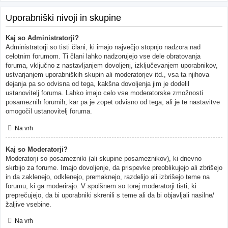
Uporabniški nivoji in skupine
Kaj so Administratorji?
Administratorji so tisti člani, ki imajo največjo stopnjo nadzora nad
celotnim forumom. Ti člani lahko nadzorujejo vse dele obratovanja
foruma, vključno z nastavljanjem dovoljenj, izključevanjem uporabnikov,
ustvarjanjem uporabniških skupin ali moderatorjev itd., vsa ta njihova
dejanja pa so odvisna od tega, kakšna dovoljenja jim je dodelil
ustanovitelj foruma. Lahko imajo celo vse moderatorske zmožnosti
posameznih forumih, kar pa je zopet odvisno od tega, ali je te nastavitve
omogočil ustanovitelj foruma.
Na vrh
Kaj so Moderatorji?
Moderatorji so posamezniki (ali skupine posameznikov), ki dnevno
skrbijo za forume. Imajo dovoljenje, da prispevke preoblikujejo ali zbrišejo
in da zaklenejo, odklenejo, premaknejo, razdelijo ali izbrišejo teme na
forumu, ki ga moderirajo. V spolšnem so torej moderatorji tisti, ki
preprečujejo, da bi uporabniki skrenili s teme ali da bi objavljali nasilne/
žaljive vsebine.
Na vrh