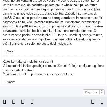
koga morate kontaktirati. Če še vedno ne dobite odziva, se obrnite na
lastnika domene (do podatkov pridete preko
whois lookup
). Če forum
gostuje na brezplačnem serverju (npr. yahoo, free.fr, f2s.com, etc.), se
obrnite na njihov oddelek za zlorabo storitev. Zavedati se morate, da
phpBB Group nima
popolnoma nobenega nadzora
in zato ne more biti
odgovorna za to, kdo uporablja njihov forum. Popolnoma nesmiselno je
kontaktirati phpBB Group v zvezi s pravnimi zadevami, ki
niso direktno
povezane
s stranjo phpbb.com ali z njihovo programsko opremo. Če
boste vseeno poslali sporočilo phpBB Group o uporabi njihovega foruma,
se zavedajte, da boste v najboljšem primeru dobili le kratek odgovor, v
večini primerov pa sploh ne boste dobili odgovora.
Na vrh
Kako kontaktiram skrbnika strani?
Vsi uporabniki lahko uporabijo obrazec “Kontakt”, če je opcija omogočena
s strani skrbnika strani.
Člani foruma lahko uporabijo tudi povezavo “Ekipa”.
Na vrh
Pojdi na