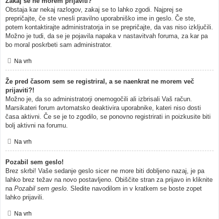
Zakaj se ne morem prijaviti?
Obstaja kar nekaj razlogov, zakaj se to lahko zgodi. Najprej se
prepričajte, če ste vnesli pravilno uporabniško ime in geslo. Če ste,
potem kontaktirajte administratorja in se prepričajte, da vas niso izključili.
Možno je tudi, da se je pojavila napaka v nastavitvah foruma, za kar pa
bo moral poskrbeti sam administrator.
Na vrh
Že pred časom sem se registriral, a se naenkrat ne morem več
prijaviti?!
Možno je, da so administratorji onemogočili ali izbrisali Vaš račun.
Marsikateri forum avtomatsko deaktivira uporabnike, kateri niso dosti
časa aktivni. Če se je to zgodilo, se ponovno registrirati in poizkusite biti
bolj aktivni na forumu.
Na vrh
Pozabil sem geslo!
Brez skrbi! Vaše sedanje geslo sicer ne more biti dobljeno nazaj, je pa
lahko brez težav na novo postavljeno. Obiščite stran za prijavo in kliknite
na
Pozabil sem geslo
. Sledite navodilom in v kratkem se boste zopet
lahko prijavili.
Na vrh