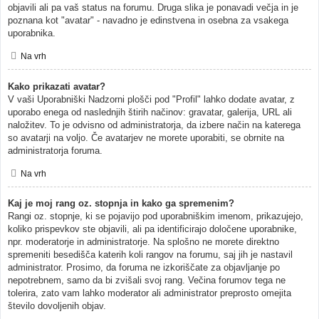
objavili ali pa vaš status na forumu. Druga slika je ponavadi večja in je
poznana kot "avatar" - navadno je edinstvena in osebna za vsakega
uporabnika.
Na vrh
Kako prikazati avatar?
V vaši Uporabniški Nadzorni plošči pod "Profil" lahko dodate avatar, z
uporabo enega od naslednjih štirih načinov: gravatar, galerija, URL ali
naložitev. To je odvisno od administratorja, da izbere način na katerega
so avatarji na voljo. Če avatarjev ne morete uporabiti, se obrnite na
administratorja foruma.
Na vrh
Kaj je moj rang oz. stopnja in kako ga spremenim?
Rangi oz. stopnje, ki se pojavijo pod uporabniškim imenom, prikazujejo,
koliko prispevkov ste objavili, ali pa identificirajo določene uporabnike,
npr. moderatorje in administratorje. Na splošno ne morete direktno
spremeniti besedišča katerih koli rangov na forumu, saj jih je nastavil
administrator. Prosimo, da foruma ne izkoriščate za objavljanje po
nepotrebnem, samo da bi zvišali svoj rang. Večina forumov tega ne
tolerira, zato vam lahko moderator ali administrator preprosto omejita
število dovoljenih objav.