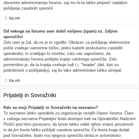
obvestite administratorja foruma, saj mu le-ta lahko prepreči nadaljno
pošiljanje zasebnih sporočil.
Na vrh
Od nekoga na forumu sem dobil vsiljeno (spam) oz. žaljivo
sporočilo!
Zelo nam je žal, da se je to zgodilo. Obrazec za pošiljanje elektronske
pošte vsebuje varnostne točke, preko katerih poskušamo zaslediti
uporabnike, ki izrabljajo to storitev, zato vas naprošamo, da
administratorju foruma pošljete kopijo celotnega sporočila. Zelo
pomembno je, da ta kopija vsebuje tudi t.i. "header" (del, kjer so
podrobnosti o pošiljatelju), saj bo tako administrator lahko ukrepal.
Na vrh
Prijatelji in Sovražniki
Kdo so moji Prijatelji in Sovražniki na seznamu?
Te sezname lahko uporabite za organizacijo ostalih članov foruma. Člani
z vašega seznama Prijateljev bodo dostopni tudi na Uporabniški Nadzorni
Plošči pod hitro povezavo, da boste lahko videli njihov status prisotnosti
in da jim boste lahko pošiljali zasebna sporočila. Če boste koga dodali
pod Sovražnike, bodo vsa njegova sporočila skrita in avtomatsko