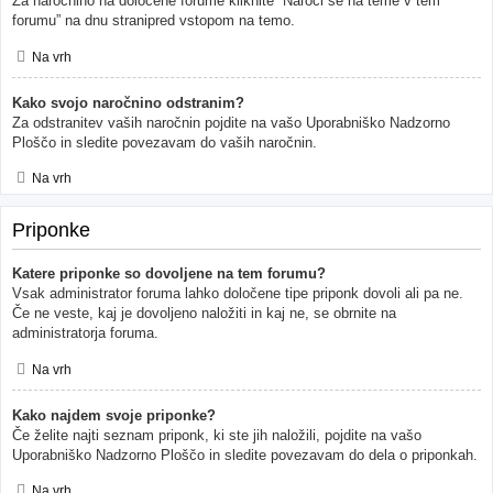
Za naročnino na določene forume kliknite “Naroči se na teme v tem
forumu” na dnu stranipred vstopom na temo.
Na vrh
Kako svojo naročnino odstranim?
Za odstranitev vaših naročnin pojdite na vašo Uporabniško Nadzorno
Ploščo in sledite povezavam do vaših naročnin.
Na vrh
Priponke
Katere priponke so dovoljene na tem forumu?
Vsak administrator foruma lahko določene tipe priponk dovoli ali pa ne.
Če ne veste, kaj je dovoljeno naložiti in kaj ne, se obrnite na
administratorja foruma.
Na vrh
Kako najdem svoje priponke?
Če želite najti seznam priponk, ki ste jih naložili, pojdite na vašo
Uporabniško Nadzorno Ploščo in sledite povezavam do dela o priponkah.
Na vrh