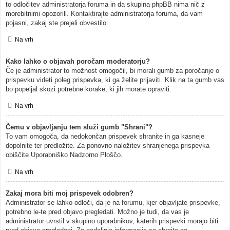
to odločitev administratorja foruma in da skupina phpBB nima nič z
morebitnimi opozorili. Kontaktirajte administratorja foruma, da vam
pojasni, zakaj ste prejeli obvestilo.
Na vrh
Kako lahko o objavah poročam moderatorju?
Če je administrator to možnost omogočil, bi morali gumb za poročanje o
prispevku videti poleg prispevka, ki ga želite prijaviti. Klik na ta gumb vas
bo popeljal skozi potrebne korake, ki jih morate opraviti.
Na vrh
Čemu v objavljanju tem služi gumb "Shrani"?
To vam omogoča, da nedokončan prispevek shranite in ga kasneje
dopolnite ter predložite. Za ponovno naložitev shranjenega prispevka
obiščite Uporabniško Nadzorno Ploščo.
Na vrh
Zakaj mora biti moj prispevek odobren?
Administrator se lahko odloči, da je na forumu, kjer objavljate prispevke,
potrebno le-te pred objavo pregledati. Možno je tudi, da vas je
administrator uvrstil v skupino uporabnikov, katerih prispevki morajo biti