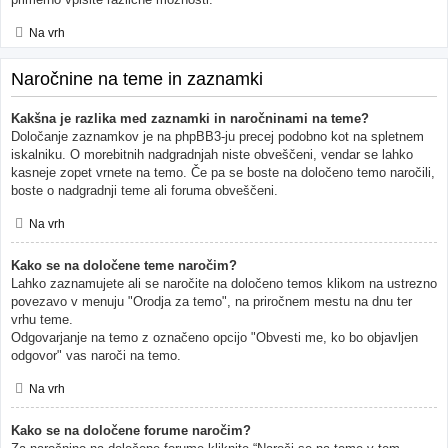
Na vrh
Naročnine na teme in zaznamki
Kakšna je razlika med zaznamki in naročninami na teme?
Določanje zaznamkov je na phpBB3-ju precej podobno kot na spletnem
iskalniku. O morebitnih nadgradnjah niste obveščeni, vendar se lahko
kasneje zopet vrnete na temo. Če pa se boste na določeno temo naročili,
boste o nadgradnji teme ali foruma obveščeni.
Na vrh
Kako se na določene teme naročim?
Lahko zaznamujete ali se naročite na določeno temos klikom na ustrezno
povezavo v menuju "Orodja za temo", na priročnem mestu na dnu ter
vrhu teme.
Odgovarjanje na temo z označeno opcijo "Obvesti me, ko bo objavljen
odgovor" vas naroči na temo.
Na vrh
Kako se na določene forume naročim?