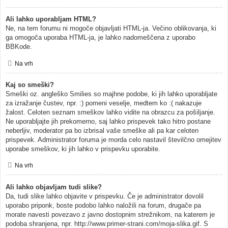
Ali lahko uporabljam HTML?
Ne, na tem forumu ni mogoče objavljati HTML-ja. Večino oblikovanja, ki
ga omogoča uporaba HTML-ja, je lahko nadomeščena z uporabo
BBKode.
Na vrh
Kaj so smeški?
Smeški oz. angleško Smilies so majhne podobe, ki jih lahko uporabljate
za izražanje čustev, npr. :) pomeni veselje, medtem ko :( nakazuje
žalost. Celoten seznam smeškov lahko vidite na obrazcu za pošiljanje.
Ne uporabljajte jih prekomerno, saj lahko prispevek tako hitro postane
neberljiv, moderator pa bo izbrisal vaše smeške ali pa kar celoten
prispevek. Administrator foruma je morda celo nastavil številčno omejitev
uporabe smeškov, ki jih lahko v prispevku uporabite.
Na vrh
Ali lahko objavljam tudi slike?
Da, tudi slike lahko objavite v prispevku. Če je administrator dovolil
uporabo priponk, boste podobo lahko naložili na forum, drugače pa
morate navesti povezavo z javno dostopnim strežnikom, na katerem je
podoba shranjena, npr. http://www.primer-strani.com/moja-slika.gif. S