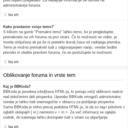
pred objavo pregledani. Za nadaljnje informacije se obrnite na
administratorja foruma.
Na vrh
Kako prestavim svojo temo?
S klikom na gumb "Premakni temo" lahko temo, ko jo pregledujete,
premaknete na vrh foruma na prvi strani. Če te možnosti ne vidite, je
morda izključena ali pa še ni preteklo dovolj časa od zadnjega premika.
Temo je možno premakniti tudi z odgovarjanjem nanjo, vendar bodite
previdni in sledite pravilom foruma, če se poslužujete te možnosti.
Na vrh
Oblikovanje foruma in vrste tem
Kaj je BBKoda?
BBKoda je posebna izboljšava HTML-ja, ki ponuja večji oblikovni nadzor
nad določenimi deli prispevka. Uporabo BBKode omogoči administrator,
vendar jo lahko tudi onemogočite v obrazcu za pošiljanje prispevka.
Sama BBKoda je stilno precej podobna HTML-ju, le da so tag-i priloženi v
oglatih oklepajih [ in ] namesto v < in >. Za več informacij se oglejte
vodnik, do katerega lahko dostopate tudi s strani za objavljanje.
Na vrh