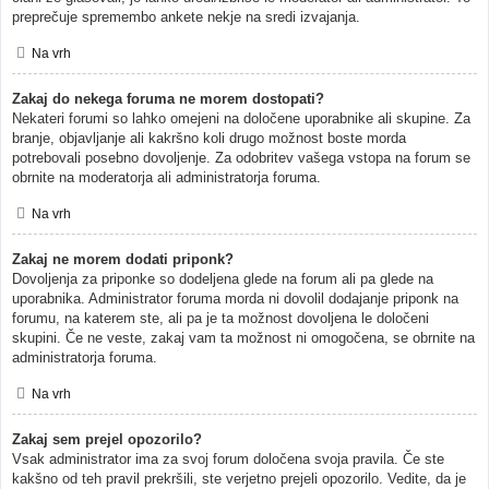
preprečuje spremembo ankete nekje na sredi izvajanja.
Na vrh
Zakaj do nekega foruma ne morem dostopati?
Nekateri forumi so lahko omejeni na določene uporabnike ali skupine. Za
branje, objavljanje ali kakršno koli drugo možnost boste morda
potrebovali posebno dovoljenje. Za odobritev vašega vstopa na forum se
obrnite na moderatorja ali administratorja foruma.
Na vrh
Zakaj ne morem dodati priponk?
Dovoljenja za priponke so dodeljena glede na forum ali pa glede na
uporabnika. Administrator foruma morda ni dovolil dodajanje priponk na
forumu, na katerem ste, ali pa je ta možnost dovoljena le določeni
skupini. Če ne veste, zakaj vam ta možnost ni omogočena, se obrnite na
administratorja foruma.
Na vrh
Zakaj sem prejel opozorilo?
Vsak administrator ima za svoj forum določena svoja pravila. Če ste
kakšno od teh pravil prekršili, ste verjetno prejeli opozorilo. Vedite, da je