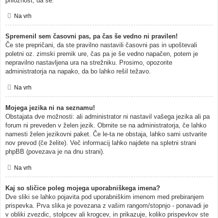
priložnost, da se.
Na vrh
Spremenil sem časovni pas, pa čas še vedno ni pravilen!
Če ste prepričani, da ste pravilno nastavili časovni pas in upoštevali
poletni oz. zimski premik ure, čas pa je še vedno napačen, potem je
nepravilno nastavljena ura na strežniku. Prosimo, opozorite
administratorja na napako, da bo lahko rešil težavo.
Na vrh
Mojega jezika ni na seznamu!
Obstajata dve možnosti: ali administrator ni nastavil vašega jezika ali pa
forum ni preveden v želen jezik. Obrnite se na administratorja, če lahko
namesti želen jezikovni paket. Če le-ta ne obstaja, lahko sami ustvarite
nov prevod (če želite). Več informacij lahko najdete na spletni strani
phpBB (povezava je na dnu strani).
Na vrh
Kaj so sličice poleg mojega uporabniškega imena?
Dve sliki se lahko pojavita pod uporabniškim imenom med prebiranjem
prispevka. Prva slika je povezana z vašim rangom/stopnjo - ponavadi je
v obliki zvezdic, stolpcev ali krogcev, in prikazuje, koliko prispevkov ste