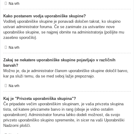
Na vrh
Kako postanem vodja uporabniške skupine?
Voditelj uporabniške skupine je ponavadi določen takrat, ko skupino
ustvari administrator foruma. Če se zanimate za ustvaritev nove
uporabniške skupine, se najprej obrnite na administratorja (pošljite mu
zasebno sporočilo).
Na vrh
Zakaj se nekatere uporabniške skupine pojavljajo v različnih
barvah?
Možno je, da je administrator članom uporabniške skupine določil barvo,
kar pa služi temu, da se med seboj lažje prepoznajo.
Na vrh
Kaj je "Privzeta uporabniška skupina"?
Če pripadate večim uporabniškim skupinam, je vaša privzeta skupina
tista, od katere privzamete barvo in rang (oboje je vidno ostalim
uporabnikom). Administrator foruma lahko dodeli možnost, da svojo
privzeto uporabniško skupino spremenite, in sicer na vaši Uporabniški
Nadzorni plošči.