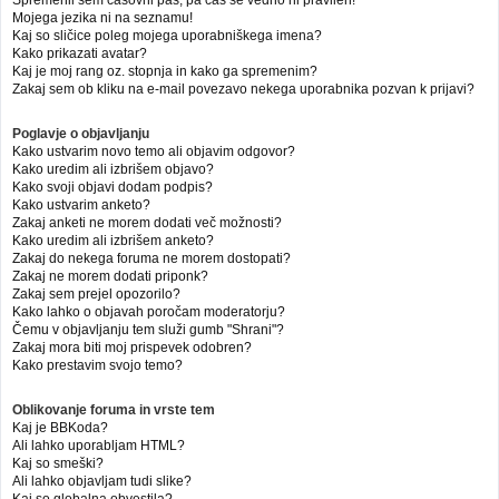
Mojega jezika ni na seznamu!
Kaj so sličice poleg mojega uporabniškega imena?
Kako prikazati avatar?
Kaj je moj rang oz. stopnja in kako ga spremenim?
Zakaj sem ob kliku na e-mail povezavo nekega uporabnika pozvan k prijavi?
Poglavje o objavljanju
Kako ustvarim novo temo ali objavim odgovor?
Kako uredim ali izbrišem objavo?
Kako svoji objavi dodam podpis?
Kako ustvarim anketo?
Zakaj anketi ne morem dodati več možnosti?
Kako uredim ali izbrišem anketo?
Zakaj do nekega foruma ne morem dostopati?
Zakaj ne morem dodati priponk?
Zakaj sem prejel opozorilo?
Kako lahko o objavah poročam moderatorju?
Čemu v objavljanju tem služi gumb "Shrani"?
Zakaj mora biti moj prispevek odobren?
Kako prestavim svojo temo?
Oblikovanje foruma in vrste tem
Kaj je BBKoda?
Ali lahko uporabljam HTML?
Kaj so smeški?
Ali lahko objavljam tudi slike?