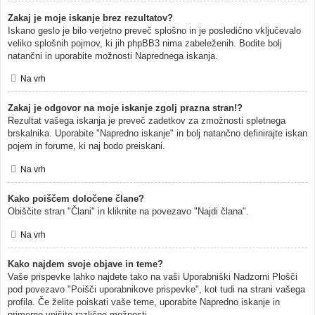
Zakaj je moje iskanje brez rezultatov?
Iskano geslo je bilo verjetno preveč splošno in je posledično vključevalo
veliko splošnih pojmov, ki jih phpBB3 nima zabeleženih. Bodite bolj
natančni in uporabite možnosti Naprednega iskanja.
Na vrh
Zakaj je odgovor na moje iskanje zgolj prazna stran!?
Rezultat vašega iskanja je preveč zadetkov za zmožnosti spletnega
brskalnika. Uporabite "Napredno iskanje" in bolj natančno definirajte iskan
pojem in forume, ki naj bodo preiskani.
Na vrh
Kako poiščem določene člane?
Obiščite stran "Člani" in kliknite na povezavo "Najdi člana".
Na vrh
Kako najdem svoje objave in teme?
Vaše prispevke lahko najdete tako na vaši Uporabniški Nadzorni Plošči
pod povezavo "Poišči uporabnikove prispevke", kot tudi na strani vašega
profila. Če želite poiskati vaše teme, uporabite Napredno iskanje in
primerno vpišite različne možnosti.