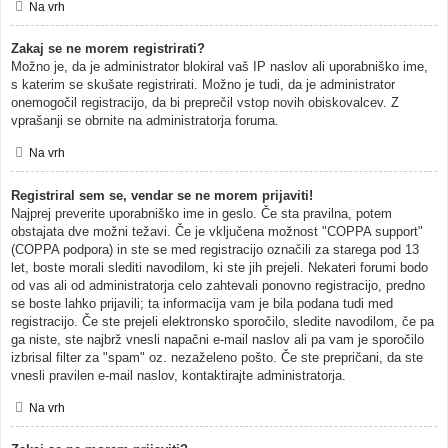
Na vrh
Zakaj se ne morem registrirati?
Možno je, da je administrator blokiral vaš IP naslov ali uporabniško ime,
s katerim se skušate registrirati. Možno je tudi, da je administrator
onemogočil registracijo, da bi preprečil vstop novih obiskovalcev. Z
vprašanji se obrnite na administratorja foruma.
Na vrh
Registriral sem se, vendar se ne morem prijaviti!
Najprej preverite uporabniško ime in geslo. Če sta pravilna, potem
obstajata dve možni težavi. Če je vključena možnost "COPPA support"
(COPPA podpora) in ste se med registracijo označili za starega pod 13
let, boste morali slediti navodilom, ki ste jih prejeli. Nekateri forumi bodo
od vas ali od administratorja celo zahtevali ponovno registracijo, predno
se boste lahko prijavili; ta informacija vam je bila podana tudi med
registracijo. Če ste prejeli elektronsko sporočilo, sledite navodilom, če pa
ga niste, ste najbrž vnesli napačni e-mail naslov ali pa vam je sporočilo
izbrisal filter za "spam" oz. nezaželeno pošto. Če ste prepričani, da ste
vnesli pravilen e-mail naslov, kontaktirajte administratorja.
Na vrh