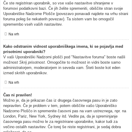
Če ste registriran uporabnik, so vse vaše nastavitve shranjene v
forumovi podatkovni bazi. Če jih želite spremeniti, obiščite stran svoje
Uporabniške Nadzorne Plošče (povezavo ponavadi najdete na vrhu strani
foruma poleg še nekaterih povezav). Ta sistem vam bo omogočil
spremembo vseh vaših nastavitev.
Na vrh
Kako odstranim vidnost uporabniškega imena, ki se pojavlja med
prisotnimi uporabniki?
V vaši Uporabniški Nadzorni plošči pod "Nastavitve foruma" boste našli
možnost
Skrij prisotnost
. Omogočite to možnost in vidni boste samo
administratorjem, moderatorjem in seveda vam. Šteti boste kot eden
izmed skritih uporabnikov.
Na vrh
Čas ni pravilen!
Možno je, da je prikazan čas iz drugega časovnega pasu in je zato
nepravilen. Če je problem v tem, potem obiščite vašo Uporabniško
Nadzorno Ploščo in spremenite časovni pas na vam ustreznega, npr. na
London, Pariz, New York, Sydney itd. Vedite pa, da je spreminjanje
časovnega pasu možno le za registrirane uporabnike, kakor tudi za
večino ostalih nastavitev. Če torej še niste registrirani, je sedaj dobra