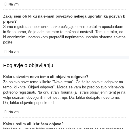
Na vrh
Zakaj sem ob kliku na e-mail povezavo nekega uporabnika pozvan k
prijavi?
Samo registrirani uporabniki lahko pošiljajo e-maile ostalim uporabnikom
in še to samo, če je administrator to možnost nastavil. Temu je tako, da
bi anonimnim uporabnikom preprečili neprimerno uporabo sistema spletne
pošte.
Na vrh
Poglavje o objavljanju
Kako ustvarim novo temo ali objavim odgovor?
Za objavo nove teme kliknite "Nova tema". Če želite objaviti odgovor na
temo, kliknite "Objavi odgovor". Morda se vam bo pred objavo prispevka
potrebno registrirati. Na dnu strani foruma (ali strani objavljenih tem) je na
voljo seznam dovoljenih možnosti, npr. Da, lahko dodajate nove teme;
Da, lahko objavite priponke itd.
Na vrh
Kako uredim ali izbrišem objavo?