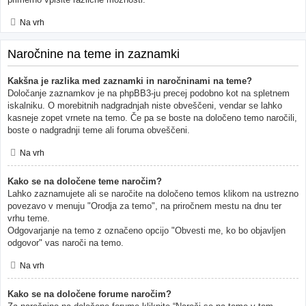
Na vrh
Naročnine na teme in zaznamki
Kakšna je razlika med zaznamki in naročninami na teme?
Določanje zaznamkov je na phpBB3-ju precej podobno kot na spletnem
iskalniku. O morebitnih nadgradnjah niste obveščeni, vendar se lahko
kasneje zopet vrnete na temo. Če pa se boste na določeno temo naročili,
boste o nadgradnji teme ali foruma obveščeni.
Na vrh
Kako se na določene teme naročim?
Lahko zaznamujete ali se naročite na določeno temos klikom na ustrezno
povezavo v menuju "Orodja za temo", na priročnem mestu na dnu ter
vrhu teme.
Odgovarjanje na temo z označeno opcijo "Obvesti me, ko bo objavljen
odgovor" vas naroči na temo.
Na vrh
Kako se na določene forume naročim?