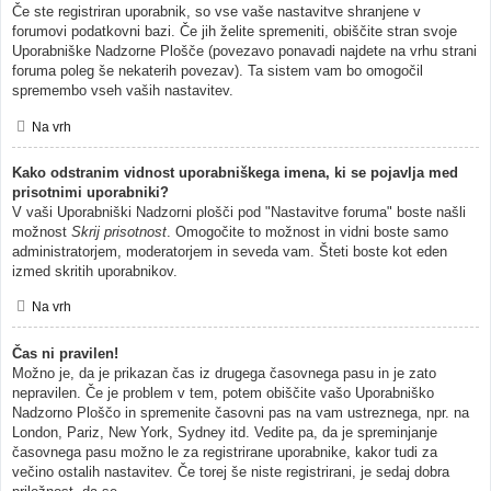
Če ste registriran uporabnik, so vse vaše nastavitve shranjene v
forumovi podatkovni bazi. Če jih želite spremeniti, obiščite stran svoje
Uporabniške Nadzorne Plošče (povezavo ponavadi najdete na vrhu strani
foruma poleg še nekaterih povezav). Ta sistem vam bo omogočil
spremembo vseh vaših nastavitev.
Na vrh
Kako odstranim vidnost uporabniškega imena, ki se pojavlja med
prisotnimi uporabniki?
V vaši Uporabniški Nadzorni plošči pod "Nastavitve foruma" boste našli
možnost
Skrij prisotnost
. Omogočite to možnost in vidni boste samo
administratorjem, moderatorjem in seveda vam. Šteti boste kot eden
izmed skritih uporabnikov.
Na vrh
Čas ni pravilen!
Možno je, da je prikazan čas iz drugega časovnega pasu in je zato
nepravilen. Če je problem v tem, potem obiščite vašo Uporabniško
Nadzorno Ploščo in spremenite časovni pas na vam ustreznega, npr. na
London, Pariz, New York, Sydney itd. Vedite pa, da je spreminjanje
časovnega pasu možno le za registrirane uporabnike, kakor tudi za
večino ostalih nastavitev. Če torej še niste registrirani, je sedaj dobra