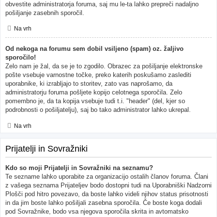
obvestite administratorja foruma, saj mu le-ta lahko prepreči nadaljno
pošiljanje zasebnih sporočil.
Na vrh
Od nekoga na forumu sem dobil vsiljeno (spam) oz. žaljivo
sporočilo!
Zelo nam je žal, da se je to zgodilo. Obrazec za pošiljanje elektronske
pošte vsebuje varnostne točke, preko katerih poskušamo zaslediti
uporabnike, ki izrabljajo to storitev, zato vas naprošamo, da
administratorju foruma pošljete kopijo celotnega sporočila. Zelo
pomembno je, da ta kopija vsebuje tudi t.i. "header" (del, kjer so
podrobnosti o pošiljatelju), saj bo tako administrator lahko ukrepal.
Na vrh
Prijatelji in Sovražniki
Kdo so moji Prijatelji in Sovražniki na seznamu?
Te sezname lahko uporabite za organizacijo ostalih članov foruma. Člani
z vašega seznama Prijateljev bodo dostopni tudi na Uporabniški Nadzorni
Plošči pod hitro povezavo, da boste lahko videli njihov status prisotnosti
in da jim boste lahko pošiljali zasebna sporočila. Če boste koga dodali
pod Sovražnike, bodo vsa njegova sporočila skrita in avtomatsko