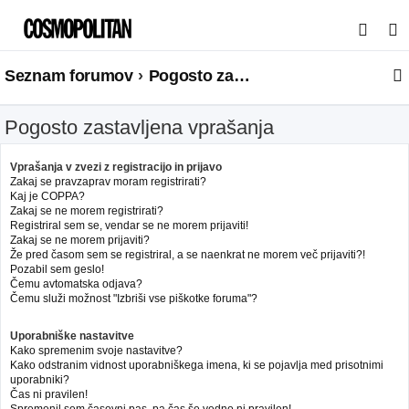
I
s
Seznam forumov
Pogosto zastavljena vprašanja
k
a
Pogosto zastavljena vprašanja
n
j
Vprašanja v zvezi z registracijo in prijavo
e
Zakaj se pravzaprav moram registrirati?
Kaj je COPPA?
Zakaj se ne morem registrirati?
Registriral sem se, vendar se ne morem prijaviti!
Zakaj se ne morem prijaviti?
Že pred časom sem se registriral, a se naenkrat ne morem več prijaviti?!
Pozabil sem geslo!
Čemu avtomatska odjava?
Čemu služi možnost "Izbriši vse piškotke foruma"?
Uporabniške nastavitve
Kako spremenim svoje nastavitve?
Kako odstranim vidnost uporabniškega imena, ki se pojavlja med prisotnimi
uporabniki?
Čas ni pravilen!
Spremenil sem časovni pas, pa čas še vedno ni pravilen!