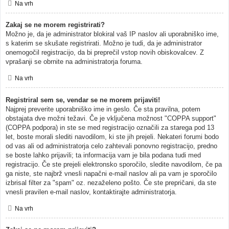
Na vrh
Zakaj se ne morem registrirati?
Možno je, da je administrator blokiral vaš IP naslov ali uporabniško ime,
s katerim se skušate registrirati. Možno je tudi, da je administrator
onemogočil registracijo, da bi preprečil vstop novih obiskovalcev. Z
vprašanji se obrnite na administratorja foruma.
Na vrh
Registriral sem se, vendar se ne morem prijaviti!
Najprej preverite uporabniško ime in geslo. Če sta pravilna, potem
obstajata dve možni težavi. Če je vključena možnost "COPPA support"
(COPPA podpora) in ste se med registracijo označili za starega pod 13
let, boste morali slediti navodilom, ki ste jih prejeli. Nekateri forumi bodo
od vas ali od administratorja celo zahtevali ponovno registracijo, predno
se boste lahko prijavili; ta informacija vam je bila podana tudi med
registracijo. Če ste prejeli elektronsko sporočilo, sledite navodilom, če pa
ga niste, ste najbrž vnesli napačni e-mail naslov ali pa vam je sporočilo
izbrisal filter za "spam" oz. nezaželeno pošto. Če ste prepričani, da ste
vnesli pravilen e-mail naslov, kontaktirajte administratorja.
Na vrh