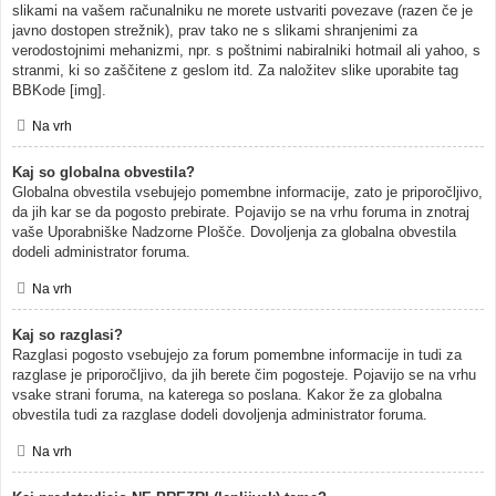
slikami na vašem računalniku ne morete ustvariti povezave (razen če je
javno dostopen strežnik), prav tako ne s slikami shranjenimi za
verodostojnimi mehanizmi, npr. s poštnimi nabiralniki hotmail ali yahoo, s
stranmi, ki so zaščitene z geslom itd. Za naložitev slike uporabite tag
BBKode [img].
Na vrh
Kaj so globalna obvestila?
Globalna obvestila vsebujejo pomembne informacije, zato je priporočljivo,
da jih kar se da pogosto prebirate. Pojavijo se na vrhu foruma in znotraj
vaše Uporabniške Nadzorne Plošče. Dovoljenja za globalna obvestila
dodeli administrator foruma.
Na vrh
Kaj so razglasi?
Razglasi pogosto vsebujejo za forum pomembne informacije in tudi za
razglase je priporočljivo, da jih berete čim pogosteje. Pojavijo se na vrhu
vsake strani foruma, na katerega so poslana. Kakor že za globalna
obvestila tudi za razglase dodeli dovoljenja administrator foruma.
Na vrh