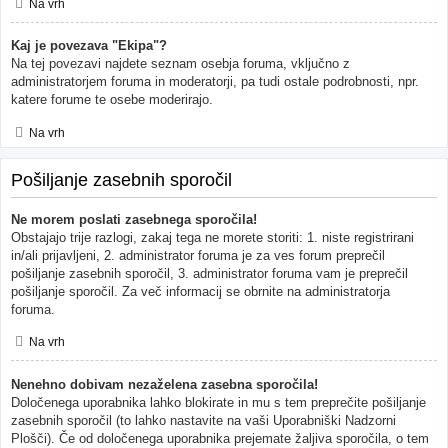
Na vrh
Kaj je povezava "Ekipa"?
Na tej povezavi najdete seznam osebja foruma, vključno z
administratorjem foruma in moderatorji, pa tudi ostale podrobnosti, npr.
katere forume te osebe moderirajo.
Na vrh
Pošiljanje zasebnih sporočil
Ne morem poslati zasebnega sporočila!
Obstajajo trije razlogi, zakaj tega ne morete storiti: 1. niste registrirani
in/ali prijavljeni, 2. administrator foruma je za ves forum preprečil
pošiljanje zasebnih sporočil, 3. administrator foruma vam je preprečil
pošiljanje sporočil. Za več informacij se obrnite na administratorja
foruma.
Na vrh
Nenehno dobivam nezaželena zasebna sporočila!
Določenega uporabnika lahko blokirate in mu s tem preprečite pošiljanje
zasebnih sporočil (to lahko nastavite na vaši Uporabniški Nadzorni
Plošči). Če od določenega uporabnika prejemate žaljiva sporočila, o tem