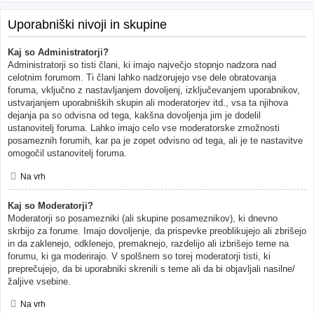
Uporabniški nivoji in skupine
Kaj so Administratorji?
Administratorji so tisti člani, ki imajo največjo stopnjo nadzora nad
celotnim forumom. Ti člani lahko nadzorujejo vse dele obratovanja
foruma, vključno z nastavljanjem dovoljenj, izključevanjem uporabnikov,
ustvarjanjem uporabniških skupin ali moderatorjev itd., vsa ta njihova
dejanja pa so odvisna od tega, kakšna dovoljenja jim je dodelil
ustanovitelj foruma. Lahko imajo celo vse moderatorske zmožnosti
posameznih forumih, kar pa je zopet odvisno od tega, ali je te nastavitve
omogočil ustanovitelj foruma.
Na vrh
Kaj so Moderatorji?
Moderatorji so posamezniki (ali skupine posameznikov), ki dnevno
skrbijo za forume. Imajo dovoljenje, da prispevke preoblikujejo ali zbrišejo
in da zaklenejo, odklenejo, premaknejo, razdelijo ali izbrišejo teme na
forumu, ki ga moderirajo. V spolšnem so torej moderatorji tisti, ki
preprečujejo, da bi uporabniki skrenili s teme ali da bi objavljali nasilne/
žaljive vsebine.
Na vrh