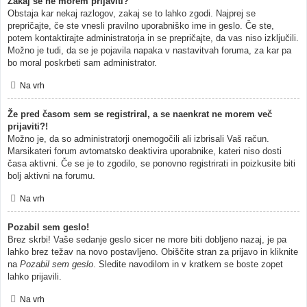
Zakaj se ne morem prijaviti?
Obstaja kar nekaj razlogov, zakaj se to lahko zgodi. Najprej se
prepričajte, če ste vnesli pravilno uporabniško ime in geslo. Če ste,
potem kontaktirajte administratorja in se prepričajte, da vas niso izključili.
Možno je tudi, da se je pojavila napaka v nastavitvah foruma, za kar pa
bo moral poskrbeti sam administrator.
Na vrh
Že pred časom sem se registriral, a se naenkrat ne morem več
prijaviti?!
Možno je, da so administratorji onemogočili ali izbrisali Vaš račun.
Marsikateri forum avtomatsko deaktivira uporabnike, kateri niso dosti
časa aktivni. Če se je to zgodilo, se ponovno registrirati in poizkusite biti
bolj aktivni na forumu.
Na vrh
Pozabil sem geslo!
Brez skrbi! Vaše sedanje geslo sicer ne more biti dobljeno nazaj, je pa
lahko brez težav na novo postavljeno. Obiščite stran za prijavo in kliknite
na
Pozabil sem geslo
. Sledite navodilom in v kratkem se boste zopet
lahko prijavili.
Na vrh