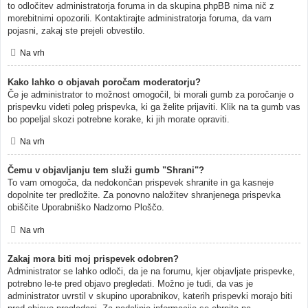
to odločitev administratorja foruma in da skupina phpBB nima nič z
morebitnimi opozorili. Kontaktirajte administratorja foruma, da vam
pojasni, zakaj ste prejeli obvestilo.
Na vrh
Kako lahko o objavah poročam moderatorju?
Če je administrator to možnost omogočil, bi morali gumb za poročanje o
prispevku videti poleg prispevka, ki ga želite prijaviti. Klik na ta gumb vas
bo popeljal skozi potrebne korake, ki jih morate opraviti.
Na vrh
Čemu v objavljanju tem služi gumb "Shrani"?
To vam omogoča, da nedokončan prispevek shranite in ga kasneje
dopolnite ter predložite. Za ponovno naložitev shranjenega prispevka
obiščite Uporabniško Nadzorno Ploščo.
Na vrh
Zakaj mora biti moj prispevek odobren?
Administrator se lahko odloči, da je na forumu, kjer objavljate prispevke,
potrebno le-te pred objavo pregledati. Možno je tudi, da vas je
administrator uvrstil v skupino uporabnikov, katerih prispevki morajo biti