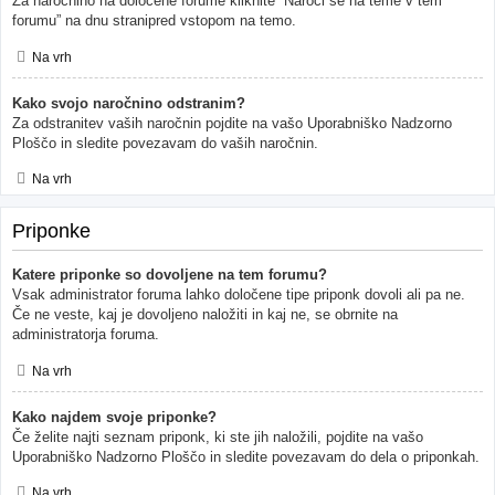
Za naročnino na določene forume kliknite “Naroči se na teme v tem
forumu” na dnu stranipred vstopom na temo.
Na vrh
Kako svojo naročnino odstranim?
Za odstranitev vaših naročnin pojdite na vašo Uporabniško Nadzorno
Ploščo in sledite povezavam do vaših naročnin.
Na vrh
Priponke
Katere priponke so dovoljene na tem forumu?
Vsak administrator foruma lahko določene tipe priponk dovoli ali pa ne.
Če ne veste, kaj je dovoljeno naložiti in kaj ne, se obrnite na
administratorja foruma.
Na vrh
Kako najdem svoje priponke?
Če želite najti seznam priponk, ki ste jih naložili, pojdite na vašo
Uporabniško Nadzorno Ploščo in sledite povezavam do dela o priponkah.
Na vrh