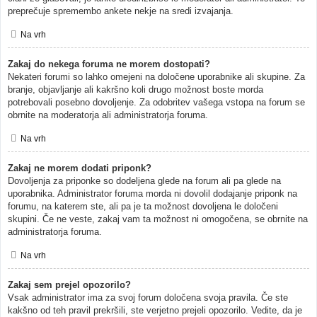
preprečuje spremembo ankete nekje na sredi izvajanja.
Na vrh
Zakaj do nekega foruma ne morem dostopati?
Nekateri forumi so lahko omejeni na določene uporabnike ali skupine. Za
branje, objavljanje ali kakršno koli drugo možnost boste morda
potrebovali posebno dovoljenje. Za odobritev vašega vstopa na forum se
obrnite na moderatorja ali administratorja foruma.
Na vrh
Zakaj ne morem dodati priponk?
Dovoljenja za priponke so dodeljena glede na forum ali pa glede na
uporabnika. Administrator foruma morda ni dovolil dodajanje priponk na
forumu, na katerem ste, ali pa je ta možnost dovoljena le določeni
skupini. Če ne veste, zakaj vam ta možnost ni omogočena, se obrnite na
administratorja foruma.
Na vrh
Zakaj sem prejel opozorilo?
Vsak administrator ima za svoj forum določena svoja pravila. Če ste
kakšno od teh pravil prekršili, ste verjetno prejeli opozorilo. Vedite, da je