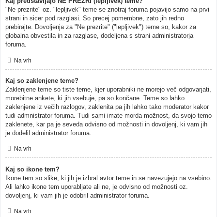
Kaj predstavljajo NE PREZRI (lepljivek) teme?
"Ne prezrite" oz. "lepljivek" teme se znotraj foruma pojavijo samo na prvi
strani in sicer pod razglasi. So precej pomembne, zato jih redno
prebirajte. Dovoljenja za "Ne prezrite" ("lepljivek") teme so, kakor za
globalna obvestila in za razglase, dodeljena s strani administratorja
foruma.
Na vrh
Kaj so zaklenjene teme?
Zaklenjene teme so tiste teme, kjer uporabniki ne morejo več odgovarjati,
morebitne ankete, ki jih vsebuje, pa so končane. Teme so lahko
zaklenjene iz večih razlogov, zaklenita pa jih lahko tako moderator kakor
tudi admnistrator foruma. Tudi sami imate morda možnost, da svojo temo
zaklenete, kar pa je seveda odvisno od možnosti in dovoljenj, ki vam jih
je dodelil administrator foruma.
Na vrh
Kaj so ikone tem?
Ikone tem so slike, ki jih je izbral avtor teme in se navezujejo na vsebino.
Ali lahko ikone tem uporabljate ali ne, je odvisno od možnosti oz.
dovoljenj, ki vam jih je odobril administrator foruma.
Na vrh