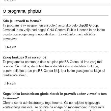
O programu phpBB
Kdo je ustvaril ta forum?
Ta program je (v nespremenjeni obliki) avtorsko delo
phpBB Group
.
Javnosti je na voljo pod pogoji GNU General Public Licence in se lahko
prosto posreduje drugim uporabnikom. Za več informacij obiščite
povezavo.
Na vrh
Zakaj funkcija X ni na voljo?
Ta programska oprema je delo skupine phpBB Group, ki ima zanj tudi
licenco. Če mislite, da bi bilo treba dodati kakšno dodatno funkcijo,
potem obiščite stran phpBB
Center idej
, kjer lahko glasujete za ideje ali
predlagate svojo.
Na vrh
Koga lahko kontaktiram glede zlorab in pravnih zadev v zvezi s tem
forumom?
Obrnite se na administratorja tega foruma. Če ne najdete njegovega
kontaktnega naslova, se obrnite na enega od moderatorjev in vprašajte