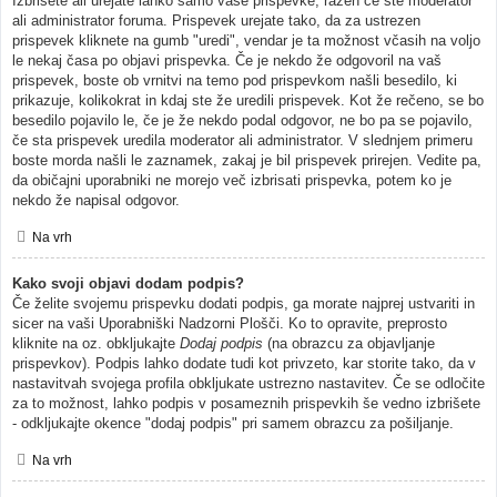
Izbrišete ali urejate lahko samo vaše prispevke, razen če ste moderator
ali administrator foruma. Prispevek urejate tako, da za ustrezen
prispevek kliknete na gumb "uredi", vendar je ta možnost včasih na voljo
le nekaj časa po objavi prispevka. Če je nekdo že odgovoril na vaš
prispevek, boste ob vrnitvi na temo pod prispevkom našli besedilo, ki
prikazuje, kolikokrat in kdaj ste že uredili prispevek. Kot že rečeno, se bo
besedilo pojavilo le, če je že nekdo podal odgovor, ne bo pa se pojavilo,
če sta prispevek uredila moderator ali administrator. V slednjem primeru
boste morda našli le zaznamek, zakaj je bil prispevek prirejen. Vedite pa,
da običajni uporabniki ne morejo več izbrisati prispevka, potem ko je
nekdo že napisal odgovor.
Na vrh
Kako svoji objavi dodam podpis?
Če želite svojemu prispevku dodati podpis, ga morate najprej ustvariti in
sicer na vaši Uporabniški Nadzorni Plošči. Ko to opravite, preprosto
kliknite na oz. obkljukajte
Dodaj podpis
(na obrazcu za objavljanje
prispevkov). Podpis lahko dodate tudi kot privzeto, kar storite tako, da v
nastavitvah svojega profila obkljukate ustrezno nastavitev. Če se odločite
za to možnost, lahko podpis v posameznih prispevkih še vedno izbrišete
- odkljukajte okence "dodaj podpis" pri samem obrazcu za pošiljanje.
Na vrh