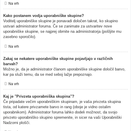
Na vrh
Kako postanem vodja uporabniške skupine?
Voditelj uporabniške skupine je ponavadi določen takrat, ko skupino
ustvari administrator foruma. Če se zanimate za ustvaritev nove
uporabniške skupine, se najprej obrnite na administratorja (pošljite mu
zasebno sporočilo).
Na vrh
Zakaj se nekatere uporabniške skupine pojavljajo v različnih
barvah?
Možno je, da je administrator članom uporabniške skupine določil barvo,
kar pa služi temu, da se med seboj lažje prepoznajo.
Na vrh
Kaj je "Privzeta uporabniška skupina"?
Če pripadate večim uporabniškim skupinam, je vaša privzeta skupina
tista, od katere privzamete barvo in rang (oboje je vidno ostalim
uporabnikom). Administrator foruma lahko dodeli možnost, da svojo
privzeto uporabniško skupino spremenite, in sicer na vaši Uporabniški
Nadzorni plošči.