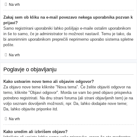
Na vrh
Zakaj sem ob kliku na e-mail povezavo nekega uporabnika pozvan k
prijavi?
Samo registrirani uporabniki lahko pošiljajo e-maile ostalim uporabnikom
in še to samo, če je administrator to možnost nastavil. Temu je tako, da
bi anonimnim uporabnikom preprečili neprimerno uporabo sistema spletne
pošte.
Na vrh
Poglavje o objavljanju
Kako ustvarim novo temo ali objavim odgovor?
Za objavo nove teme kliknite "Nova tema". Če želite objaviti odgovor na
temo, kliknite "Objavi odgovor". Morda se vam bo pred objavo prispevka
potrebno registrirati. Na dnu strani foruma (ali strani objavljenih tem) je na
voljo seznam dovoljenih možnosti, npr. Da, lahko dodajate nove teme;
Da, lahko objavite priponke itd.
Na vrh
Kako uredim ali izbrišem objavo?