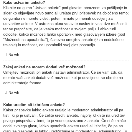
Kako ustvarim anketo?
Kliknite na gumb "Ustvari anketo" pod glavnim obrazcem za pošiljanje in
sicer ko objavljate novo temo ali urejate prvi prispevek na določeno temo;
če gumba ne morete videti, potem nimate primernih dovoljenj za
ustvaritev ankete. V ustrezna okna vstavite naslov in vsaj dve možnosti
ter se prepričajte, da je vsaka možnost v svojem polju. Lahko tudi
določite, koliko možnosti lahko uporabnik med glasovanjem izbere (pod
"Možnosti na uporabnika"), časovno omejitev ankete (0 za nedoločeno
trajanje) in možnost, da uporabniki svoj glas popravijo.
Na vrh
Zakaj anketi ne morem dodati več možnosti?
Omejitev možnosti pri anketi nastavi administrator. Če se vam zdi, da
morate vaši anketi dodati več možnosti kot je dovoljeno, se obrnite na
administratorja foruma.
Na vrh
Kako uredim ali izbrišem anketo?
Kakor prispevke lahko ankete urejajo le moderator, administrator ali pa
tisti, ki jo je ustvaril. Če želite urediti anketo, najprej kliknite na ureditev
prvega prispevka v temi; to je vedno povezano z anketo. Če ni še nihče
oddal svojega glasu, lahko uporabnik anketo uredi ali izbriše, če pa so
člani že glasovali, jo lahko uredi/izbriše le moderator ali administrator. To