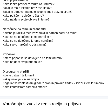
Iskanje po forumih
Kako lahko preiščem forum oz. forume?
Zakaj je moje iskanje brez rezultatov?
Zakaj je odgovor na moje iskanje zgolj prazna stran!?
Kako poiščem določene člane?
Kako najdem svoje objave in teme?
Naročnine na teme in zaznamki
Kakšna je razlika med zaznamki in naročninami na teme?
Kako se na določene teme naročim?
Kako se na določene forume naročim?
Kako svojo naročnino odstranim?
Priponke
Katere priponke so dovoljene na tem forumu?
Kako najdem svoje priponke?
O programu phpBB
Kdo je ustvaril ta forum?
Zakaj funkcija X ni na voljo?
Koga lahko kontaktiram glede zlorab in pravnih zadev v zvezi s tem forumom?
Kako kontaktiram skrbnika strani?
Vprašanja v zvezi z registracijo in prijavo