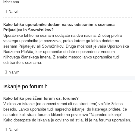
izbrisana.
Na vrh
Kako lahko uporabnike dodam na oz. odstranim s seznama
Prijateljev in Sovražnikov?
Uporabnike lahko na seznam dodajate na dva načina. Znotraj profila
vsakega uporabnika je povezava, preko katere ga lahko dodate na
seznam Prijateljev ali Sovražnikov. Druga možnost je vaša Uporabniška
Nadzorna Plošča, kjer uporabnike dodate neposredno z vnosom
njihovega članskega imena. Z enako metodo lahko uporabnike tudi
odstranite s seznama.
Na vrh
Iskanje po forumih
Kako lahko preiščem forum oz. forume?
V okno za iskanje (na osnovni strani ali na strani tem) vpišite želeno
besedo. Lahko uporabite tudi napredno iskanje, do katerega pridete, če
na kateri koli strani foruma kliknete na povezavo "Napredno iskanje".
Kako dostopate do iskanja je odvisno od stila, ki je na forumu uporabljen.
Na vrh