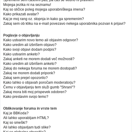
Mojega jezika ni na seznamu!
Kaj so sličice poleg mojega uporabniškega imena?
Kako prikazati avatar?
Kaj je moj rang oz. stopnja in kako ga spremenim?
Zakaj sem ob kliku na e-mail povezavo nekega uporabnika pozvan k prijavi?
Poglavje o objavljanju
Kako ustvarim novo temo ali objavim odgovor?
Kako uredim ali izbrišem objavo?
Kako svoji objavi dodam podpis?
Kako ustvarim anketo?
Zakaj anketi ne morem dodati več možnosti?
Kako uredim ali izbrišem anketo?
Zakaj do nekega foruma ne morem dostopati?
Zakaj ne morem dodati priponk?
Zakaj sem prejel opozorilo?
Kako lahko o objavah poročam moderatorju?
Čemu v objavljanju tem služi gumb "Shrani"?
Zakaj mora biti moj prispevek odobren?
Kako prestavim svojo temo?
Oblikovanje foruma in vrste tem
Kaj je BBKoda?
Ali lahko uporabljam HTML?
Kaj so smeški?
Ali lahko objavljam tudi slike?