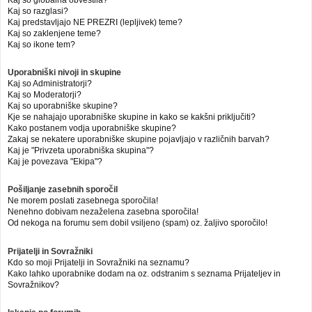
Kaj so globalna obvestila?
Kaj so razglasi?
Kaj predstavljajo NE PREZRI (lepljivek) teme?
Kaj so zaklenjene teme?
Kaj so ikone tem?
Uporabniški nivoji in skupine
Kaj so Administratorji?
Kaj so Moderatorji?
Kaj so uporabniške skupine?
Kje se nahajajo uporabniške skupine in kako se kakšni priključiti?
Kako postanem vodja uporabniške skupine?
Zakaj se nekatere uporabniške skupine pojavljajo v različnih barvah?
Kaj je "Privzeta uporabniška skupina"?
Kaj je povezava "Ekipa"?
Pošiljanje zasebnih sporočil
Ne morem poslati zasebnega sporočila!
Nenehno dobivam nezaželena zasebna sporočila!
Od nekoga na forumu sem dobil vsiljeno (spam) oz. žaljivo sporočilo!
Prijatelji in Sovražniki
Kdo so moji Prijatelji in Sovražniki na seznamu?
Kako lahko uporabnike dodam na oz. odstranim s seznama Prijateljev in
Sovražnikov?