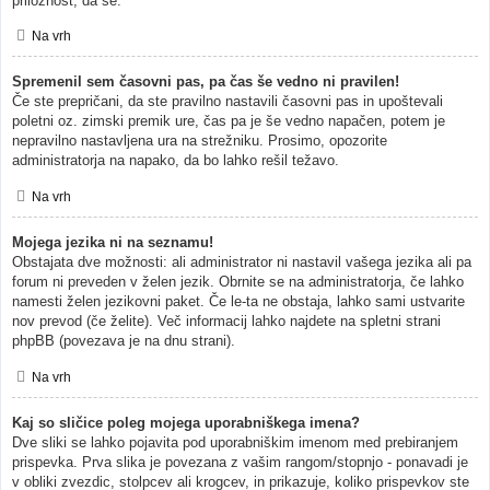
priložnost, da se.
Na vrh
Spremenil sem časovni pas, pa čas še vedno ni pravilen!
Če ste prepričani, da ste pravilno nastavili časovni pas in upoštevali
poletni oz. zimski premik ure, čas pa je še vedno napačen, potem je
nepravilno nastavljena ura na strežniku. Prosimo, opozorite
administratorja na napako, da bo lahko rešil težavo.
Na vrh
Mojega jezika ni na seznamu!
Obstajata dve možnosti: ali administrator ni nastavil vašega jezika ali pa
forum ni preveden v želen jezik. Obrnite se na administratorja, če lahko
namesti želen jezikovni paket. Če le-ta ne obstaja, lahko sami ustvarite
nov prevod (če želite). Več informacij lahko najdete na spletni strani
phpBB (povezava je na dnu strani).
Na vrh
Kaj so sličice poleg mojega uporabniškega imena?
Dve sliki se lahko pojavita pod uporabniškim imenom med prebiranjem
prispevka. Prva slika je povezana z vašim rangom/stopnjo - ponavadi je
v obliki zvezdic, stolpcev ali krogcev, in prikazuje, koliko prispevkov ste