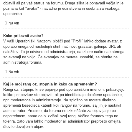
objavili ali pa vaš status na forumu. Druga slika je ponavadi večja in je
poznana kot "avatar" - navadno je edinstvena in osebna za vsakega
uporabnika.
Na vrh
Kako prikazati avatar?
V vaši Uporabniški Nadzorni plošči pod "Profil" lahko dodate avatar, z
uporabo enega od naslednjih štirih načinov: gravatar, galerija, URL ali
naložitev. To je odvisno od administratorja, da izbere način na katerega
so avatarji na voljo. Če avatarjev ne morete uporabiti, se obrnite na
administratorja foruma.
Na vrh
Kaj je moj rang oz. stopnja in kako ga spremenim?
Rangi oz. stopnje, ki se pojavijo pod uporabniškim imenom, prikazujejo,
koliko prispevkov ste objavili, ali pa identificirajo določene uporabnike,
npr. moderatorje in administratorje. Na splošno ne morete direktno
spremeniti besedišča katerih koli rangov na forumu, saj jih je nastavil
administrator. Prosimo, da foruma ne izkoriščate za objavljanje po
nepotrebnem, samo da bi zvišali svoj rang. Večina forumov tega ne
tolerira, zato vam lahko moderator ali administrator preprosto omejita
število dovoljenih objav.