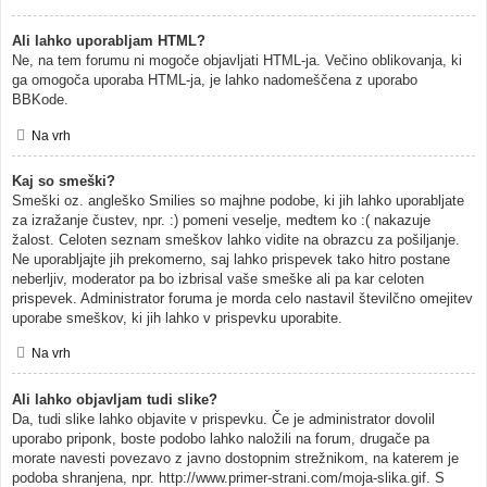
Ali lahko uporabljam HTML?
Ne, na tem forumu ni mogoče objavljati HTML-ja. Večino oblikovanja, ki
ga omogoča uporaba HTML-ja, je lahko nadomeščena z uporabo
BBKode.
Na vrh
Kaj so smeški?
Smeški oz. angleško Smilies so majhne podobe, ki jih lahko uporabljate
za izražanje čustev, npr. :) pomeni veselje, medtem ko :( nakazuje
žalost. Celoten seznam smeškov lahko vidite na obrazcu za pošiljanje.
Ne uporabljajte jih prekomerno, saj lahko prispevek tako hitro postane
neberljiv, moderator pa bo izbrisal vaše smeške ali pa kar celoten
prispevek. Administrator foruma je morda celo nastavil številčno omejitev
uporabe smeškov, ki jih lahko v prispevku uporabite.
Na vrh
Ali lahko objavljam tudi slike?
Da, tudi slike lahko objavite v prispevku. Če je administrator dovolil
uporabo priponk, boste podobo lahko naložili na forum, drugače pa
morate navesti povezavo z javno dostopnim strežnikom, na katerem je
podoba shranjena, npr. http://www.primer-strani.com/moja-slika.gif. S