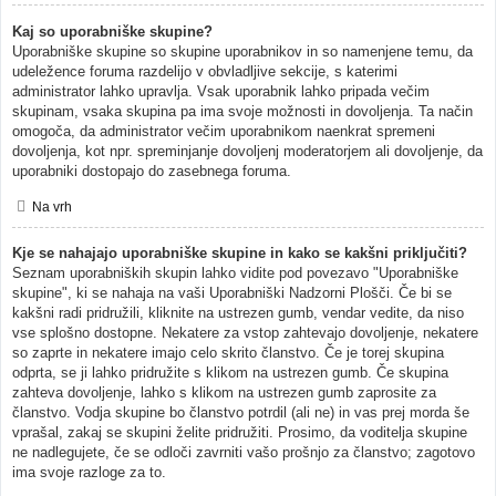
Kaj so uporabniške skupine?
Uporabniške skupine so skupine uporabnikov in so namenjene temu, da
udeležence foruma razdelijo v obvladljive sekcije, s katerimi
administrator lahko upravlja. Vsak uporabnik lahko pripada večim
skupinam, vsaka skupina pa ima svoje možnosti in dovoljenja. Ta način
omogoča, da administrator večim uporabnikom naenkrat spremeni
dovoljenja, kot npr. spreminjanje dovoljenj moderatorjem ali dovoljenje, da
uporabniki dostopajo do zasebnega foruma.
Na vrh
Kje se nahajajo uporabniške skupine in kako se kakšni priključiti?
Seznam uporabniških skupin lahko vidite pod povezavo "Uporabniške
skupine", ki se nahaja na vaši Uporabniški Nadzorni Plošči. Če bi se
kakšni radi pridružili, kliknite na ustrezen gumb, vendar vedite, da niso
vse splošno dostopne. Nekatere za vstop zahtevajo dovoljenje, nekatere
so zaprte in nekatere imajo celo skrito članstvo. Če je torej skupina
odprta, se ji lahko pridružite s klikom na ustrezen gumb. Če skupina
zahteva dovoljenje, lahko s klikom na ustrezen gumb zaprosite za
članstvo. Vodja skupine bo članstvo potrdil (ali ne) in vas prej morda še
vprašal, zakaj se skupini želite pridružiti. Prosimo, da voditelja skupine
ne nadlegujete, če se odloči zavrniti vašo prošnjo za članstvo; zagotovo
ima svoje razloge za to.