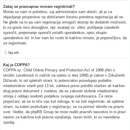
Zakaj se pravzaprav moram registrirati?
Morda se vam ni potrebno, saj administrator sam določi, ali je za
objavljanje prispevkov na določenem forumu potrebna registracija ali ne.
Ne glede na to pa vam registracija omogoči dostop do dodatnih možnosti,
ki za goste niso dosegljive, npr. avatarji oz. slike, pošiljanje zasebnih
sporočil, prejemanje sporočil ostalih uporabnikov, opisi skupin
uporabnikov itd. in ker vam bo vzelo le kakšno minuto, je priporočljivo, da
se registrirate.
Na vrh
Kaj je COPPA?
COPPA oz. Child Online Privacy and Protection Act of 1998 (Akt o
otroški zasebnosti in zaščiti na spletu iz leta 1998) je zakon v Združenih
Državah, ki od spletnih strani, ki potencialno posedujejo podatke
mladostnikov starih pod 13 let, zahteva pisno potrdilo staršev ali kakšen
drug pravni dokument z vsebino, da se zakoniti skrbnik mladostnika
strinja z oddajo osebnih podatkov svojega oskrbovanca. Če niste
prepričani, ali se to tiče vas kot nekoga, ki se želi registrirati, ali spletne
strani, na kateri poskušate z registracijo, se za pomoč obrnite na pravni
svet. Vedite, da phpBB Group ne more nuditi pravnih nasvetov in ni pravi
naslov za kakršna koli pravna vprašanja, razen tistih, ki so navedena
spodaj..