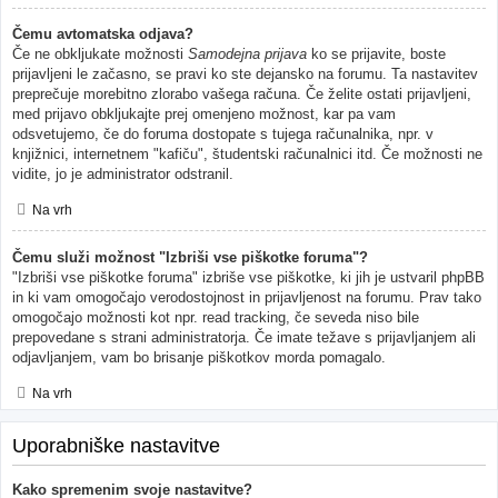
Čemu avtomatska odjava?
Če ne obkljukate možnosti
Samodejna prijava
ko se prijavite, boste
prijavljeni le začasno, se pravi ko ste dejansko na forumu. Ta nastavitev
preprečuje morebitno zlorabo vašega računa. Če želite ostati prijavljeni,
med prijavo obkljukajte prej omenjeno možnost, kar pa vam
odsvetujemo, če do foruma dostopate s tujega računalnika, npr. v
knjižnici, internetnem "kafiču", študentski računalnici itd. Če možnosti ne
vidite, jo je administrator odstranil.
Na vrh
Čemu služi možnost "Izbriši vse piškotke foruma"?
"Izbriši vse piškotke foruma" izbriše vse piškotke, ki jih je ustvaril phpBB
in ki vam omogočajo verodostojnost in prijavljenost na forumu. Prav tako
omogočajo možnosti kot npr. read tracking, če seveda niso bile
prepovedane s strani administratorja. Če imate težave s prijavljanjem ali
odjavljanjem, vam bo brisanje piškotkov morda pomagalo.
Na vrh
Uporabniške nastavitve
Kako spremenim svoje nastavitve?