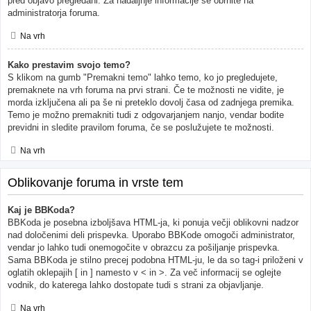
pred objavo pregledani. Za nadaljnje informacije se obrnite na
administratorja foruma.
Na vrh
Kako prestavim svojo temo?
S klikom na gumb "Premakni temo" lahko temo, ko jo pregledujete,
premaknete na vrh foruma na prvi strani. Če te možnosti ne vidite, je
morda izključena ali pa še ni preteklo dovolj časa od zadnjega premika.
Temo je možno premakniti tudi z odgovarjanjem nanjo, vendar bodite
previdni in sledite pravilom foruma, če se poslužujete te možnosti.
Na vrh
Oblikovanje foruma in vrste tem
Kaj je BBKoda?
BBKoda je posebna izboljšava HTML-ja, ki ponuja večji oblikovni nadzor
nad določenimi deli prispevka. Uporabo BBKode omogoči administrator,
vendar jo lahko tudi onemogočite v obrazcu za pošiljanje prispevka.
Sama BBKoda je stilno precej podobna HTML-ju, le da so tag-i priloženi v
oglatih oklepajih [ in ] namesto v < in >. Za več informacij se oglejte
vodnik, do katerega lahko dostopate tudi s strani za objavljanje.
Na vrh