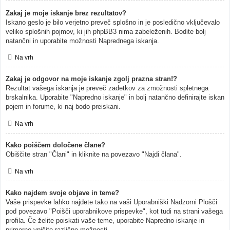
Zakaj je moje iskanje brez rezultatov?
Iskano geslo je bilo verjetno preveč splošno in je posledično vključevalo
veliko splošnih pojmov, ki jih phpBB3 nima zabeleženih. Bodite bolj
natančni in uporabite možnosti Naprednega iskanja.
Na vrh
Zakaj je odgovor na moje iskanje zgolj prazna stran!?
Rezultat vašega iskanja je preveč zadetkov za zmožnosti spletnega
brskalnika. Uporabite "Napredno iskanje" in bolj natančno definirajte iskan
pojem in forume, ki naj bodo preiskani.
Na vrh
Kako poiščem določene člane?
Obiščite stran "Člani" in kliknite na povezavo "Najdi člana".
Na vrh
Kako najdem svoje objave in teme?
Vaše prispevke lahko najdete tako na vaši Uporabniški Nadzorni Plošči
pod povezavo "Poišči uporabnikove prispevke", kot tudi na strani vašega
profila. Če želite poiskati vaše teme, uporabite Napredno iskanje in
primerno vpišite različne možnosti.