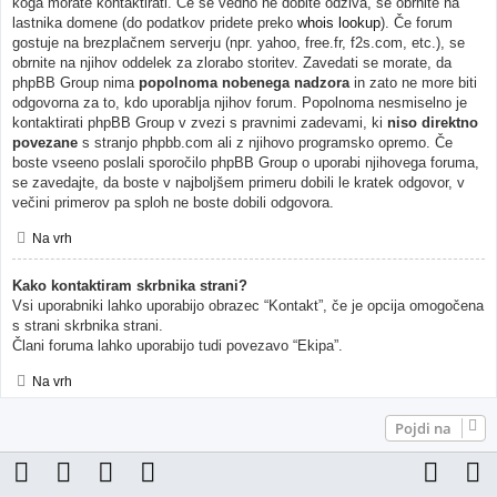
koga morate kontaktirati. Če še vedno ne dobite odziva, se obrnite na
lastnika domene (do podatkov pridete preko
whois lookup
). Če forum
gostuje na brezplačnem serverju (npr. yahoo, free.fr, f2s.com, etc.), se
obrnite na njihov oddelek za zlorabo storitev. Zavedati se morate, da
phpBB Group nima
popolnoma nobenega nadzora
in zato ne more biti
odgovorna za to, kdo uporablja njihov forum. Popolnoma nesmiselno je
kontaktirati phpBB Group v zvezi s pravnimi zadevami, ki
niso direktno
povezane
s stranjo phpbb.com ali z njihovo programsko opremo. Če
boste vseeno poslali sporočilo phpBB Group o uporabi njihovega foruma,
se zavedajte, da boste v najboljšem primeru dobili le kratek odgovor, v
večini primerov pa sploh ne boste dobili odgovora.
Na vrh
Kako kontaktiram skrbnika strani?
Vsi uporabniki lahko uporabijo obrazec “Kontakt”, če je opcija omogočena
s strani skrbnika strani.
Člani foruma lahko uporabijo tudi povezavo “Ekipa”.
Na vrh
Pojdi na