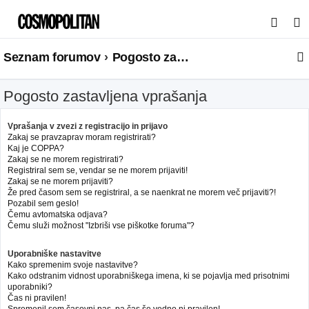
I
s
Seznam forumov
Pogosto zastavljena vprašanja
k
a
Pogosto zastavljena vprašanja
n
j
Vprašanja v zvezi z registracijo in prijavo
e
Zakaj se pravzaprav moram registrirati?
Kaj je COPPA?
Zakaj se ne morem registrirati?
Registriral sem se, vendar se ne morem prijaviti!
Zakaj se ne morem prijaviti?
Že pred časom sem se registriral, a se naenkrat ne morem več prijaviti?!
Pozabil sem geslo!
Čemu avtomatska odjava?
Čemu služi možnost "Izbriši vse piškotke foruma"?
Uporabniške nastavitve
Kako spremenim svoje nastavitve?
Kako odstranim vidnost uporabniškega imena, ki se pojavlja med prisotnimi
uporabniki?
Čas ni pravilen!
Spremenil sem časovni pas, pa čas še vedno ni pravilen!