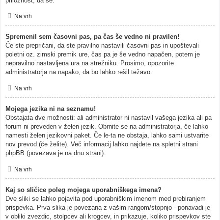
priložnost, da se.
Na vrh
Spremenil sem časovni pas, pa čas še vedno ni pravilen!
Če ste prepričani, da ste pravilno nastavili časovni pas in upoštevali
poletni oz. zimski premik ure, čas pa je še vedno napačen, potem je
nepravilno nastavljena ura na strežniku. Prosimo, opozorite
administratorja na napako, da bo lahko rešil težavo.
Na vrh
Mojega jezika ni na seznamu!
Obstajata dve možnosti: ali administrator ni nastavil vašega jezika ali pa
forum ni preveden v želen jezik. Obrnite se na administratorja, če lahko
namesti želen jezikovni paket. Če le-ta ne obstaja, lahko sami ustvarite
nov prevod (če želite). Več informacij lahko najdete na spletni strani
phpBB (povezava je na dnu strani).
Na vrh
Kaj so sličice poleg mojega uporabniškega imena?
Dve sliki se lahko pojavita pod uporabniškim imenom med prebiranjem
prispevka. Prva slika je povezana z vašim rangom/stopnjo - ponavadi je
v obliki zvezdic, stolpcev ali krogcev, in prikazuje, koliko prispevkov ste