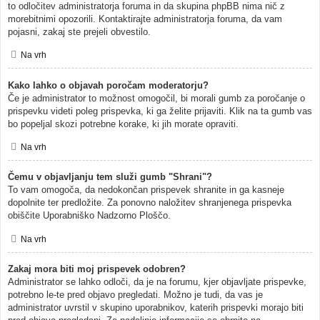
to odločitev administratorja foruma in da skupina phpBB nima nič z
morebitnimi opozorili. Kontaktirajte administratorja foruma, da vam
pojasni, zakaj ste prejeli obvestilo.
Na vrh
Kako lahko o objavah poročam moderatorju?
Če je administrator to možnost omogočil, bi morali gumb za poročanje o
prispevku videti poleg prispevka, ki ga želite prijaviti. Klik na ta gumb vas
bo popeljal skozi potrebne korake, ki jih morate opraviti.
Na vrh
Čemu v objavljanju tem služi gumb "Shrani"?
To vam omogoča, da nedokončan prispevek shranite in ga kasneje
dopolnite ter predložite. Za ponovno naložitev shranjenega prispevka
obiščite Uporabniško Nadzorno Ploščo.
Na vrh
Zakaj mora biti moj prispevek odobren?
Administrator se lahko odloči, da je na forumu, kjer objavljate prispevke,
potrebno le-te pred objavo pregledati. Možno je tudi, da vas je
administrator uvrstil v skupino uporabnikov, katerih prispevki morajo biti