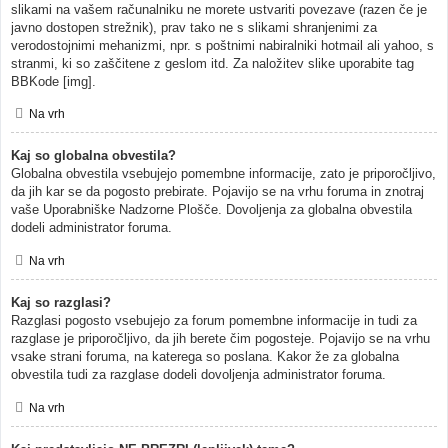
slikami na vašem računalniku ne morete ustvariti povezave (razen če je
javno dostopen strežnik), prav tako ne s slikami shranjenimi za
verodostojnimi mehanizmi, npr. s poštnimi nabiralniki hotmail ali yahoo, s
stranmi, ki so zaščitene z geslom itd. Za naložitev slike uporabite tag
BBKode [img].
Na vrh
Kaj so globalna obvestila?
Globalna obvestila vsebujejo pomembne informacije, zato je priporočljivo,
da jih kar se da pogosto prebirate. Pojavijo se na vrhu foruma in znotraj
vaše Uporabniške Nadzorne Plošče. Dovoljenja za globalna obvestila
dodeli administrator foruma.
Na vrh
Kaj so razglasi?
Razglasi pogosto vsebujejo za forum pomembne informacije in tudi za
razglase je priporočljivo, da jih berete čim pogosteje. Pojavijo se na vrhu
vsake strani foruma, na katerega so poslana. Kakor že za globalna
obvestila tudi za razglase dodeli dovoljenja administrator foruma.
Na vrh