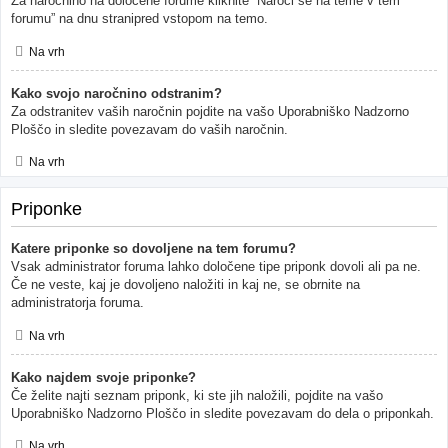
Za naročnino na določene forume kliknite “Naroči se na teme v tem
forumu” na dnu stranipred vstopom na temo.
Na vrh
Kako svojo naročnino odstranim?
Za odstranitev vaših naročnin pojdite na vašo Uporabniško Nadzorno
Ploščo in sledite povezavam do vaših naročnin.
Na vrh
Priponke
Katere priponke so dovoljene na tem forumu?
Vsak administrator foruma lahko določene tipe priponk dovoli ali pa ne.
Če ne veste, kaj je dovoljeno naložiti in kaj ne, se obrnite na
administratorja foruma.
Na vrh
Kako najdem svoje priponke?
Če želite najti seznam priponk, ki ste jih naložili, pojdite na vašo
Uporabniško Nadzorno Ploščo in sledite povezavam do dela o priponkah.
Na vrh