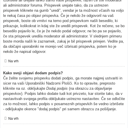
Izbrišete ali urejate lahko samo vaše prispevke, razen če ste moderator
ali administrator foruma. Prispevek urejate tako, da za ustrezen
prispevek kliknete na gumb "uredi", vendar je ta možnost včasih na voljo
le nekaj časa po objavi prispevka. Če je nekdo že odgovoril na vaš
prispevek, boste ob vrnitvi na temo pod prispevkom našli besedilo, ki
prikazuje, kolikokrat in kdaj ste že uredili prispevek. Kot že rečeno, se bo
besedilo pojavilo le, če je že nekdo podal odgovor, ne bo pa se pojavilo,
če sta prispevek uredila moderator ali administrator. V slednjem primeru
boste morda našli le zaznamek, zakaj je bil prispevek prirejen. Vedite pa,
da običajni uporabniki ne morejo več izbrisati prispevka, potem ko je
nekdo že napisal odgovor.
Na vrh
Kako svoji objavi dodam podpis?
Če želite svojemu prispevku dodati podpis, ga morate najprej ustvariti in
sicer na vaši Uporabniški Nadzorni Plošči. Ko to opravite, preprosto
kliknite na oz. obkljukajte
Dodaj podpis
(na obrazcu za objavljanje
prispevkov). Podpis lahko dodate tudi kot privzeto, kar storite tako, da v
nastavitvah svojega profila obkljukate ustrezno nastavitev. Če se odločite
za to možnost, lahko podpis v posameznih prispevkih še vedno izbrišete
- odkljukajte okence "dodaj podpis" pri samem obrazcu za pošiljanje.
Na vrh