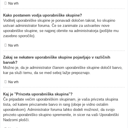
Na vrh
Kako postanem vodja uporabniške skupine?
Voditelj uporabniške skupine je ponavadi določen takrat, ko skupino
ustvari administrator foruma. Če se zanimate za ustvaritev nove
uporabniške skupine, se najprej obrnite na administratorja (pošljite mu
zasebno sporočilo).
Na vrh
Zakaj se nekatere uporabniške skupine pojavljajo v različnih
barvah?
Možno je, da je administrator članom uporabniške skupine določil barvo,
kar pa služi temu, da se med seboj lažje prepoznajo.
Na vrh
Kaj je "Privzeta uporabniška skupina"?
Če pripadate večim uporabniškim skupinam, je vaša privzeta skupina
tista, od katere privzamete barvo in rang (oboje je vidno ostalim
uporabnikom). Administrator foruma lahko dodeli možnost, da svojo
privzeto uporabniško skupino spremenite, in sicer na vaši Uporabniški
Nadzorni plošči.