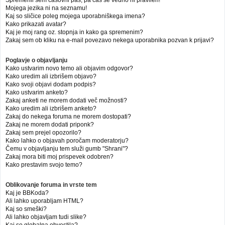
Mojega jezika ni na seznamu!
Kaj so sličice poleg mojega uporabniškega imena?
Kako prikazati avatar?
Kaj je moj rang oz. stopnja in kako ga spremenim?
Zakaj sem ob kliku na e-mail povezavo nekega uporabnika pozvan k prijavi?
Poglavje o objavljanju
Kako ustvarim novo temo ali objavim odgovor?
Kako uredim ali izbrišem objavo?
Kako svoji objavi dodam podpis?
Kako ustvarim anketo?
Zakaj anketi ne morem dodati več možnosti?
Kako uredim ali izbrišem anketo?
Zakaj do nekega foruma ne morem dostopati?
Zakaj ne morem dodati priponk?
Zakaj sem prejel opozorilo?
Kako lahko o objavah poročam moderatorju?
Čemu v objavljanju tem služi gumb "Shrani"?
Zakaj mora biti moj prispevek odobren?
Kako prestavim svojo temo?
Oblikovanje foruma in vrste tem
Kaj je BBKoda?
Ali lahko uporabljam HTML?
Kaj so smeški?
Ali lahko objavljam tudi slike?