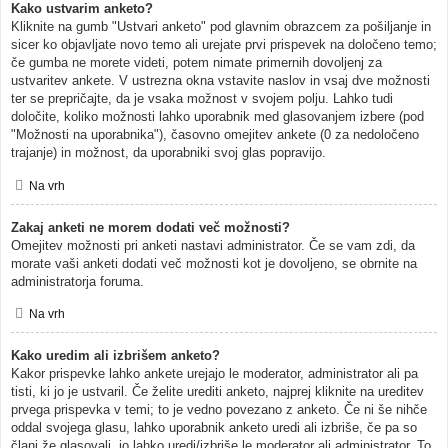
Kako ustvarim anketo?
Kliknite na gumb "Ustvari anketo" pod glavnim obrazcem za pošiljanje in
sicer ko objavljate novo temo ali urejate prvi prispevek na določeno temo;
če gumba ne morete videti, potem nimate primernih dovoljenj za
ustvaritev ankete. V ustrezna okna vstavite naslov in vsaj dve možnosti
ter se prepričajte, da je vsaka možnost v svojem polju. Lahko tudi
določite, koliko možnosti lahko uporabnik med glasovanjem izbere (pod
"Možnosti na uporabnika"), časovno omejitev ankete (0 za nedoločeno
trajanje) in možnost, da uporabniki svoj glas popravijo.
Na vrh
Zakaj anketi ne morem dodati več možnosti?
Omejitev možnosti pri anketi nastavi administrator. Če se vam zdi, da
morate vaši anketi dodati več možnosti kot je dovoljeno, se obrnite na
administratorja foruma.
Na vrh
Kako uredim ali izbrišem anketo?
Kakor prispevke lahko ankete urejajo le moderator, administrator ali pa
tisti, ki jo je ustvaril. Če želite urediti anketo, najprej kliknite na ureditev
prvega prispevka v temi; to je vedno povezano z anketo. Če ni še nihče
oddal svojega glasu, lahko uporabnik anketo uredi ali izbriše, če pa so
člani že glasovali, jo lahko uredi/izbriše le moderator ali administrator. To