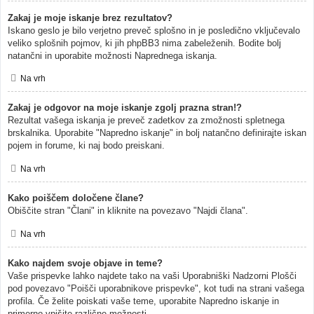
Zakaj je moje iskanje brez rezultatov?
Iskano geslo je bilo verjetno preveč splošno in je posledično vključevalo
veliko splošnih pojmov, ki jih phpBB3 nima zabeleženih. Bodite bolj
natančni in uporabite možnosti Naprednega iskanja.
Na vrh
Zakaj je odgovor na moje iskanje zgolj prazna stran!?
Rezultat vašega iskanja je preveč zadetkov za zmožnosti spletnega
brskalnika. Uporabite "Napredno iskanje" in bolj natančno definirajte iskan
pojem in forume, ki naj bodo preiskani.
Na vrh
Kako poiščem določene člane?
Obiščite stran "Člani" in kliknite na povezavo "Najdi člana".
Na vrh
Kako najdem svoje objave in teme?
Vaše prispevke lahko najdete tako na vaši Uporabniški Nadzorni Plošči
pod povezavo "Poišči uporabnikove prispevke", kot tudi na strani vašega
profila. Če želite poiskati vaše teme, uporabite Napredno iskanje in
primerno vpišite različne možnosti.