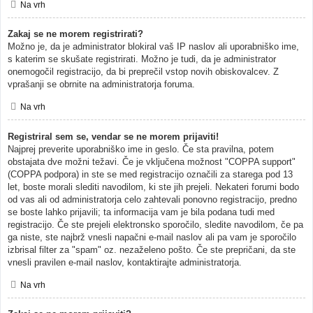
Na vrh
Zakaj se ne morem registrirati?
Možno je, da je administrator blokiral vaš IP naslov ali uporabniško ime,
s katerim se skušate registrirati. Možno je tudi, da je administrator
onemogočil registracijo, da bi preprečil vstop novih obiskovalcev. Z
vprašanji se obrnite na administratorja foruma.
Na vrh
Registriral sem se, vendar se ne morem prijaviti!
Najprej preverite uporabniško ime in geslo. Če sta pravilna, potem
obstajata dve možni težavi. Če je vključena možnost "COPPA support"
(COPPA podpora) in ste se med registracijo označili za starega pod 13
let, boste morali slediti navodilom, ki ste jih prejeli. Nekateri forumi bodo
od vas ali od administratorja celo zahtevali ponovno registracijo, predno
se boste lahko prijavili; ta informacija vam je bila podana tudi med
registracijo. Če ste prejeli elektronsko sporočilo, sledite navodilom, če pa
ga niste, ste najbrž vnesli napačni e-mail naslov ali pa vam je sporočilo
izbrisal filter za "spam" oz. nezaželeno pošto. Če ste prepričani, da ste
vnesli pravilen e-mail naslov, kontaktirajte administratorja.
Na vrh