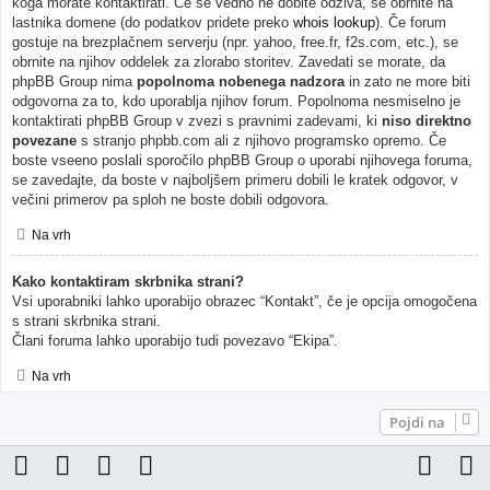
koga morate kontaktirati. Če še vedno ne dobite odziva, se obrnite na
lastnika domene (do podatkov pridete preko
whois lookup
). Če forum
gostuje na brezplačnem serverju (npr. yahoo, free.fr, f2s.com, etc.), se
obrnite na njihov oddelek za zlorabo storitev. Zavedati se morate, da
phpBB Group nima
popolnoma nobenega nadzora
in zato ne more biti
odgovorna za to, kdo uporablja njihov forum. Popolnoma nesmiselno je
kontaktirati phpBB Group v zvezi s pravnimi zadevami, ki
niso direktno
povezane
s stranjo phpbb.com ali z njihovo programsko opremo. Če
boste vseeno poslali sporočilo phpBB Group o uporabi njihovega foruma,
se zavedajte, da boste v najboljšem primeru dobili le kratek odgovor, v
večini primerov pa sploh ne boste dobili odgovora.
Na vrh
Kako kontaktiram skrbnika strani?
Vsi uporabniki lahko uporabijo obrazec “Kontakt”, če je opcija omogočena
s strani skrbnika strani.
Člani foruma lahko uporabijo tudi povezavo “Ekipa”.
Na vrh
Pojdi na