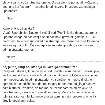
objavili ali pa vaš status na forumu. Druga slika je ponavadi večja in je
poznana kot "avatar" - navadno je edinstvena in osebna za vsakega
uporabnika.
Na vrh
Kako prikazati avatar?
V vaši Uporabniški Nadzorni plošči pod "Profil" lahko dodate avatar, z
uporabo enega od naslednjih štirih načinov: gravatar, galerija, URL ali
naložitev. To je odvisno od administratorja, da izbere način na katerega
so avatarji na voljo. Če avatarjev ne morete uporabiti, se obrnite na
administratorja foruma.
Na vrh
Kaj je moj rang oz. stopnja in kako ga spremenim?
Rangi oz. stopnje, ki se pojavijo pod uporabniškim imenom, prikazujejo,
koliko prispevkov ste objavili, ali pa identificirajo določene uporabnike,
npr. moderatorje in administratorje. Na splošno ne morete direktno
spremeniti besedišča katerih koli rangov na forumu, saj jih je nastavil
administrator. Prosimo, da foruma ne izkoriščate za objavljanje po
nepotrebnem, samo da bi zvišali svoj rang. Večina forumov tega ne
tolerira, zato vam lahko moderator ali administrator preprosto omejita
število dovoljenih objav.