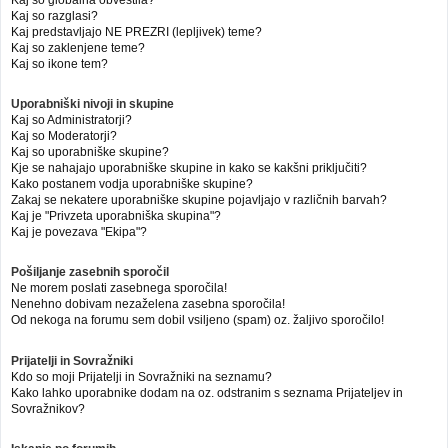
Kaj so globalna obvestila?
Kaj so razglasi?
Kaj predstavljajo NE PREZRI (lepljivek) teme?
Kaj so zaklenjene teme?
Kaj so ikone tem?
Uporabniški nivoji in skupine
Kaj so Administratorji?
Kaj so Moderatorji?
Kaj so uporabniške skupine?
Kje se nahajajo uporabniške skupine in kako se kakšni priključiti?
Kako postanem vodja uporabniške skupine?
Zakaj se nekatere uporabniške skupine pojavljajo v različnih barvah?
Kaj je "Privzeta uporabniška skupina"?
Kaj je povezava "Ekipa"?
Pošiljanje zasebnih sporočil
Ne morem poslati zasebnega sporočila!
Nenehno dobivam nezaželena zasebna sporočila!
Od nekoga na forumu sem dobil vsiljeno (spam) oz. žaljivo sporočilo!
Prijatelji in Sovražniki
Kdo so moji Prijatelji in Sovražniki na seznamu?
Kako lahko uporabnike dodam na oz. odstranim s seznama Prijateljev in
Sovražnikov?