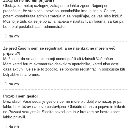
Zakaj se ne morem prijaviti?
Obstaja kar nekaj razlogov, zakaj se to lahko zgodi. Najprej se
prepričajte, če ste vnesli pravilno uporabniško ime in geslo. Če ste,
potem kontaktirajte administratorja in se prepričajte, da vas niso izključili.
Možno je tudi, da se je pojavila napaka v nastavitvah foruma, za kar pa
bo moral poskrbeti sam administrator.
Na vrh
Že pred časom sem se registriral, a se naenkrat ne morem več
prijaviti?!
Možno je, da so administratorji onemogočili ali izbrisali Vaš račun.
Marsikateri forum avtomatsko deaktivira uporabnike, kateri niso dosti
časa aktivni. Če se je to zgodilo, se ponovno registrirati in poizkusite biti
bolj aktivni na forumu.
Na vrh
Pozabil sem geslo!
Brez skrbi! Vaše sedanje geslo sicer ne more biti dobljeno nazaj, je pa
lahko brez težav na novo postavljeno. Obiščite stran za prijavo in kliknite
na
Pozabil sem geslo
. Sledite navodilom in v kratkem se boste zopet
lahko prijavili.
Na vrh