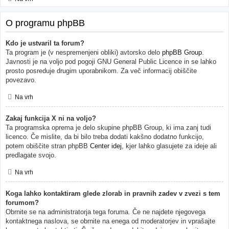
O programu phpBB
Kdo je ustvaril ta forum?
Ta program je (v nespremenjeni obliki) avtorsko delo
phpBB Group
.
Javnosti je na voljo pod pogoji GNU General Public Licence in se lahko
prosto posreduje drugim uporabnikom. Za več informacij obiščite
povezavo.
Na vrh
Zakaj funkcija X ni na voljo?
Ta programska oprema je delo skupine phpBB Group, ki ima zanj tudi
licenco. Če mislite, da bi bilo treba dodati kakšno dodatno funkcijo,
potem obiščite stran phpBB
Center idej
, kjer lahko glasujete za ideje ali
predlagate svojo.
Na vrh
Koga lahko kontaktiram glede zlorab in pravnih zadev v zvezi s tem
forumom?
Obrnite se na administratorja tega foruma. Če ne najdete njegovega
kontaktnega naslova, se obrnite na enega od moderatorjev in vprašajte