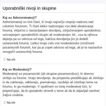
Uporabniški nivoji in skupine
Kaj so Administratorji?
Administratorji so tisti člani, ki imajo največjo stopnjo nadzora nad
celotnim forumom. Ti člani lahko nadzorujejo vse dele obratovanja
foruma, vključno z nastavljanjem dovoljenj, izključevanjem uporabnikov,
ustvarjanjem uporabniških skupin ali moderatorjev itd., vsa ta njihova
dejanja pa so odvisna od tega, kakšna dovoljenja jim je dodelil
ustanovitelj foruma. Lahko imajo celo vse moderatorske zmožnosti
posameznih forumih, kar pa je zopet odvisno od tega, ali je te nastavitve
omogočil ustanovitelj foruma.
Na vrh
Kaj so Moderatorji?
Moderatorji so posamezniki (ali skupine posameznikov), ki dnevno
skrbijo za forume. Imajo dovoljenje, da prispevke preoblikujejo ali zbrišejo
in da zaklenejo, odklenejo, premaknejo, razdelijo ali izbrišejo teme na
forumu, ki ga moderirajo. V spolšnem so torej moderatorji tisti, ki
preprečujejo, da bi uporabniki skrenili s teme ali da bi objavljali nasilne/
žaljive vsebine.
Na vrh