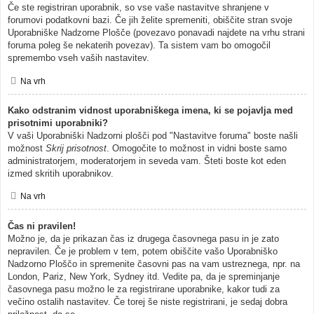
Če ste registriran uporabnik, so vse vaše nastavitve shranjene v
forumovi podatkovni bazi. Če jih želite spremeniti, obiščite stran svoje
Uporabniške Nadzorne Plošče (povezavo ponavadi najdete na vrhu strani
foruma poleg še nekaterih povezav). Ta sistem vam bo omogočil
spremembo vseh vaših nastavitev.
Na vrh
Kako odstranim vidnost uporabniškega imena, ki se pojavlja med
prisotnimi uporabniki?
V vaši Uporabniški Nadzorni plošči pod "Nastavitve foruma" boste našli
možnost
Skrij prisotnost
. Omogočite to možnost in vidni boste samo
administratorjem, moderatorjem in seveda vam. Šteti boste kot eden
izmed skritih uporabnikov.
Na vrh
Čas ni pravilen!
Možno je, da je prikazan čas iz drugega časovnega pasu in je zato
nepravilen. Če je problem v tem, potem obiščite vašo Uporabniško
Nadzorno Ploščo in spremenite časovni pas na vam ustreznega, npr. na
London, Pariz, New York, Sydney itd. Vedite pa, da je spreminjanje
časovnega pasu možno le za registrirane uporabnike, kakor tudi za
večino ostalih nastavitev. Če torej še niste registrirani, je sedaj dobra