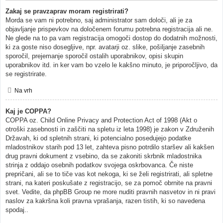
Zakaj se pravzaprav moram registrirati?
Morda se vam ni potrebno, saj administrator sam določi, ali je za
objavljanje prispevkov na določenem forumu potrebna registracija ali ne.
Ne glede na to pa vam registracija omogoči dostop do dodatnih možnosti,
ki za goste niso dosegljive, npr. avatarji oz. slike, pošiljanje zasebnih
sporočil, prejemanje sporočil ostalih uporabnikov, opisi skupin
uporabnikov itd. in ker vam bo vzelo le kakšno minuto, je priporočljivo, da
se registrirate.
Na vrh
Kaj je COPPA?
COPPA oz. Child Online Privacy and Protection Act of 1998 (Akt o
otroški zasebnosti in zaščiti na spletu iz leta 1998) je zakon v Združenih
Državah, ki od spletnih strani, ki potencialno posedujejo podatke
mladostnikov starih pod 13 let, zahteva pisno potrdilo staršev ali kakšen
drug pravni dokument z vsebino, da se zakoniti skrbnik mladostnika
strinja z oddajo osebnih podatkov svojega oskrbovanca. Če niste
prepričani, ali se to tiče vas kot nekoga, ki se želi registrirati, ali spletne
strani, na kateri poskušate z registracijo, se za pomoč obrnite na pravni
svet. Vedite, da phpBB Group ne more nuditi pravnih nasvetov in ni pravi
naslov za kakršna koli pravna vprašanja, razen tistih, ki so navedena
spodaj..