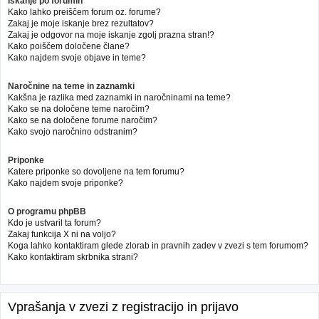
Iskanje po forumih
Kako lahko preiščem forum oz. forume?
Zakaj je moje iskanje brez rezultatov?
Zakaj je odgovor na moje iskanje zgolj prazna stran!?
Kako poiščem določene člane?
Kako najdem svoje objave in teme?
Naročnine na teme in zaznamki
Kakšna je razlika med zaznamki in naročninami na teme?
Kako se na določene teme naročim?
Kako se na določene forume naročim?
Kako svojo naročnino odstranim?
Priponke
Katere priponke so dovoljene na tem forumu?
Kako najdem svoje priponke?
O programu phpBB
Kdo je ustvaril ta forum?
Zakaj funkcija X ni na voljo?
Koga lahko kontaktiram glede zlorab in pravnih zadev v zvezi s tem forumom?
Kako kontaktiram skrbnika strani?
Vprašanja v zvezi z registracijo in prijavo