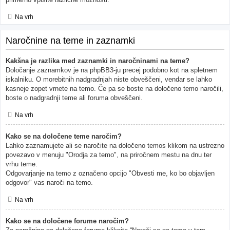
Na vrh
Naročnine na teme in zaznamki
Kakšna je razlika med zaznamki in naročninami na teme?
Določanje zaznamkov je na phpBB3-ju precej podobno kot na spletnem
iskalniku. O morebitnih nadgradnjah niste obveščeni, vendar se lahko
kasneje zopet vrnete na temo. Če pa se boste na določeno temo naročili,
boste o nadgradnji teme ali foruma obveščeni.
Na vrh
Kako se na določene teme naročim?
Lahko zaznamujete ali se naročite na določeno temos klikom na ustrezno
povezavo v menuju "Orodja za temo", na priročnem mestu na dnu ter
vrhu teme.
Odgovarjanje na temo z označeno opcijo "Obvesti me, ko bo objavljen
odgovor" vas naroči na temo.
Na vrh
Kako se na določene forume naročim?