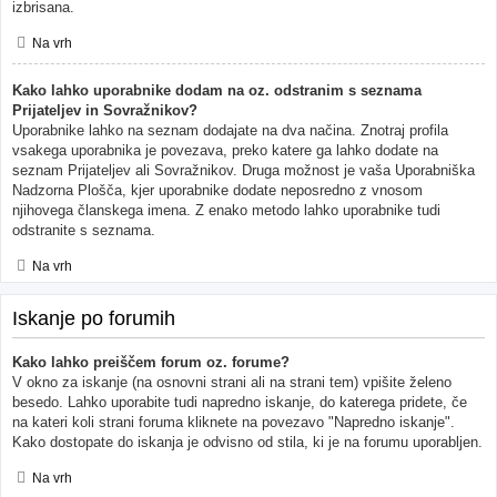
izbrisana.
Na vrh
Kako lahko uporabnike dodam na oz. odstranim s seznama
Prijateljev in Sovražnikov?
Uporabnike lahko na seznam dodajate na dva načina. Znotraj profila
vsakega uporabnika je povezava, preko katere ga lahko dodate na
seznam Prijateljev ali Sovražnikov. Druga možnost je vaša Uporabniška
Nadzorna Plošča, kjer uporabnike dodate neposredno z vnosom
njihovega članskega imena. Z enako metodo lahko uporabnike tudi
odstranite s seznama.
Na vrh
Iskanje po forumih
Kako lahko preiščem forum oz. forume?
V okno za iskanje (na osnovni strani ali na strani tem) vpišite želeno
besedo. Lahko uporabite tudi napredno iskanje, do katerega pridete, če
na kateri koli strani foruma kliknete na povezavo "Napredno iskanje".
Kako dostopate do iskanja je odvisno od stila, ki je na forumu uporabljen.
Na vrh