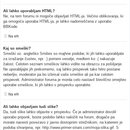
Ali lahko uporabljam HTML?
Ne, na tem forumu ni mogoče objavljati HTML-ja. Večino oblikovanja, ki
ga omogoča uporaba HTML-ja, je lahko nadomeščena z uporabo
BBKode.
Na vrh
Kaj so smeški?
Smeški oz. angleško Smilies so majhne podobe, ki jih lahko uporabljate
za izražanje čustev, npr. :) pomeni veselje, medtem ko :( nakazuje
žalost. Celoten seznam smeškov lahko vidite na obrazcu za pošiljanje.
Ne uporabljajte jih prekomerno, saj lahko prispevek tako hitro postane
neberljiv, moderator pa bo izbrisal vaše smeške ali pa kar celoten
prispevek. Administrator foruma je morda celo nastavil številčno omejitev
uporabe smeškov, ki jih lahko v prispevku uporabite.
Na vrh
Ali lahko objavljam tudi slike?
Da, tudi slike lahko objavite v prispevku. Če je administrator dovolil
uporabo priponk, boste podobo lahko naložili na forum, drugače pa
morate navesti povezavo z javno dostopnim strežnikom, na katerem je
podoba shranjena, npr. http://www.primer-strani.com/moja-slika.gif. S