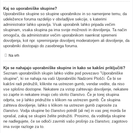
Kaj so uporabniške skupine?
Uporabniške skupine so skupine uporabnikov in so namenjene temu, da
udeležence foruma razdelijo v obvladljive sekcije, s katerimi
administrator lahko upravlja. Vsak uporabnik lahko pripada večim
skupinam, vsaka skupina pa ima svoje možnosti in dovoljenja. Ta način
omogoča, da administrator večim uporabnikom naenkrat spremeni
dovoljenja, kot npr. spreminjanje dovoljenj moderatorjem ali dovoljenje, da
uporabniki dostopajo do zasebnega foruma.
Na vrh
Kje se nahajajo uporabniške skupine in kako se kakšni priključiti?
Seznam uporabniških skupin lahko vidite pod povezavo "Uporabniške
skupine", ki se nahaja na vaši Uporabniški Nadzorni Plošči. Če bi se
kakšni radi pridružili, kliknite na ustrezen gumb, vendar vedite, da niso
vse splošno dostopne. Nekatere za vstop zahtevajo dovoljenje, nekatere
so zaprte in nekatere imajo celo skrito članstvo. Če je torej skupina
odprta, se ji lahko pridružite s klikom na ustrezen gumb. Če skupina
zahteva dovoljenje, lahko s klikom na ustrezen gumb zaprosite za
članstvo. Vodja skupine bo članstvo potrdil (ali ne) in vas prej morda še
vprašal, zakaj se skupini želite pridružiti. Prosimo, da voditelja skupine
ne nadlegujete, če se odloči zavrniti vašo prošnjo za članstvo; zagotovo
ima svoje razloge za to.