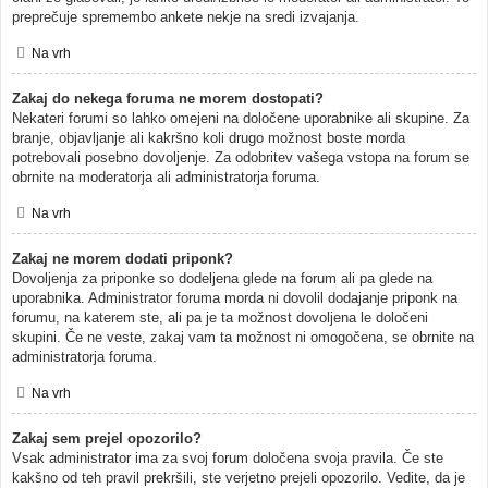
preprečuje spremembo ankete nekje na sredi izvajanja.
Na vrh
Zakaj do nekega foruma ne morem dostopati?
Nekateri forumi so lahko omejeni na določene uporabnike ali skupine. Za
branje, objavljanje ali kakršno koli drugo možnost boste morda
potrebovali posebno dovoljenje. Za odobritev vašega vstopa na forum se
obrnite na moderatorja ali administratorja foruma.
Na vrh
Zakaj ne morem dodati priponk?
Dovoljenja za priponke so dodeljena glede na forum ali pa glede na
uporabnika. Administrator foruma morda ni dovolil dodajanje priponk na
forumu, na katerem ste, ali pa je ta možnost dovoljena le določeni
skupini. Če ne veste, zakaj vam ta možnost ni omogočena, se obrnite na
administratorja foruma.
Na vrh
Zakaj sem prejel opozorilo?
Vsak administrator ima za svoj forum določena svoja pravila. Če ste
kakšno od teh pravil prekršili, ste verjetno prejeli opozorilo. Vedite, da je