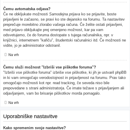
Čemu avtomatska odjava?
Če ne obkljukate možnosti
Samodejna prijava
ko se prijavite, boste
prijavljeni le začasno, se pravi ko ste dejansko na forumu. Ta nastavitev
preprečuje morebitno zlorabo vašega računa. Če želite ostati prijavljeni,
med prijavo obkljukajte prej omenjeno možnost, kar pa vam
odsvetujemo, če do foruma dostopate s tujega računalnika, npr. v
knjižnici, internetnem "kafiču", študentski računalnici itd. Če možnosti ne
vidite, jo je administrator odstranil.
Na vrh
Čemu služi možnost "Izbriši vse piškotke foruma"?
"Izbriši vse piškotke foruma" izbriše vse piškotke, ki jih je ustvaril phpBB
in ki vam omogočajo verodostojnost in prijavljenost na forumu. Prav tako
omogočajo možnosti kot npr. read tracking, če seveda niso bile
prepovedane s strani administratorja. Če imate težave s prijavljanjem ali
odjavljanjem, vam bo brisanje piškotkov morda pomagalo.
Na vrh
Uporabniške nastavitve
Kako spremenim svoje nastavitve?