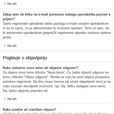
Na vrh
Zakaj sem ob kliku na e-mail povezavo nekega uporabnika pozvan k
prijavi?
Samo registrirani uporabniki lahko pošiljajo e-maile ostalim uporabnikom
in še to samo, če je administrator to možnost nastavil. Temu je tako, da
bi anonimnim uporabnikom preprečili neprimerno uporabo sistema spletne
pošte.
Na vrh
Poglavje o objavljanju
Kako ustvarim novo temo ali objavim odgovor?
Za objavo nove teme kliknite "Nova tema". Če želite objaviti odgovor na
temo, kliknite "Objavi odgovor". Morda se vam bo pred objavo prispevka
potrebno registrirati. Na dnu strani foruma (ali strani objavljenih tem) je na
voljo seznam dovoljenih možnosti, npr. Da, lahko dodajate nove teme;
Da, lahko objavite priponke itd.
Na vrh
Kako uredim ali izbrišem objavo?