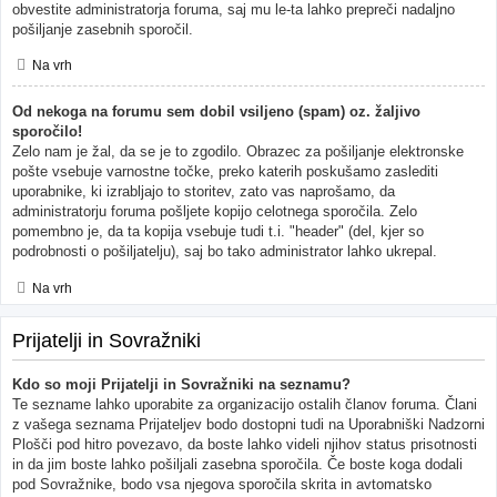
obvestite administratorja foruma, saj mu le-ta lahko prepreči nadaljno
pošiljanje zasebnih sporočil.
Na vrh
Od nekoga na forumu sem dobil vsiljeno (spam) oz. žaljivo
sporočilo!
Zelo nam je žal, da se je to zgodilo. Obrazec za pošiljanje elektronske
pošte vsebuje varnostne točke, preko katerih poskušamo zaslediti
uporabnike, ki izrabljajo to storitev, zato vas naprošamo, da
administratorju foruma pošljete kopijo celotnega sporočila. Zelo
pomembno je, da ta kopija vsebuje tudi t.i. "header" (del, kjer so
podrobnosti o pošiljatelju), saj bo tako administrator lahko ukrepal.
Na vrh
Prijatelji in Sovražniki
Kdo so moji Prijatelji in Sovražniki na seznamu?
Te sezname lahko uporabite za organizacijo ostalih članov foruma. Člani
z vašega seznama Prijateljev bodo dostopni tudi na Uporabniški Nadzorni
Plošči pod hitro povezavo, da boste lahko videli njihov status prisotnosti
in da jim boste lahko pošiljali zasebna sporočila. Če boste koga dodali
pod Sovražnike, bodo vsa njegova sporočila skrita in avtomatsko