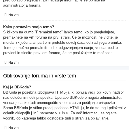
pred objavo pregledani. Za nadaljnje informacije se obrnite na
administratorja foruma.
Na vrh
Kako prestavim svojo temo?
S klikom na gumb "Premakni temo" lahko temo, ko jo pregledujete,
premaknete na vrh foruma na prvi strani. Če te možnosti ne vidite, je
morda izključena ali pa še ni preteklo dovolj časa od zadnjega premika.
Temo je možno premakniti tudi z odgovarjanjem nanjo, vendar bodite
previdni in sledite pravilom foruma, če se poslužujete te možnosti.
Na vrh
Oblikovanje foruma in vrste tem
Kaj je BBKoda?
BBKoda je posebna izboljšava HTML-ja, ki ponuja večji oblikovni nadzor
nad določenimi deli prispevka. Uporabo BBKode omogoči administrator,
vendar jo lahko tudi onemogočite v obrazcu za pošiljanje prispevka.
Sama BBKoda je stilno precej podobna HTML-ju, le da so tag-i priloženi v
oglatih oklepajih [ in ] namesto v < in >. Za več informacij se oglejte
vodnik, do katerega lahko dostopate tudi s strani za objavljanje.
Na vrh