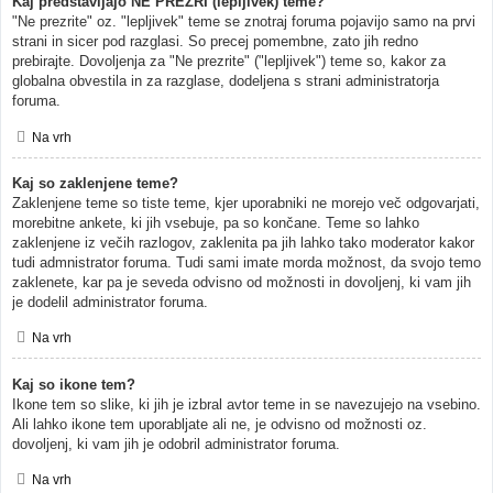
Kaj predstavljajo NE PREZRI (lepljivek) teme?
"Ne prezrite" oz. "lepljivek" teme se znotraj foruma pojavijo samo na prvi
strani in sicer pod razglasi. So precej pomembne, zato jih redno
prebirajte. Dovoljenja za "Ne prezrite" ("lepljivek") teme so, kakor za
globalna obvestila in za razglase, dodeljena s strani administratorja
foruma.
Na vrh
Kaj so zaklenjene teme?
Zaklenjene teme so tiste teme, kjer uporabniki ne morejo več odgovarjati,
morebitne ankete, ki jih vsebuje, pa so končane. Teme so lahko
zaklenjene iz večih razlogov, zaklenita pa jih lahko tako moderator kakor
tudi admnistrator foruma. Tudi sami imate morda možnost, da svojo temo
zaklenete, kar pa je seveda odvisno od možnosti in dovoljenj, ki vam jih
je dodelil administrator foruma.
Na vrh
Kaj so ikone tem?
Ikone tem so slike, ki jih je izbral avtor teme in se navezujejo na vsebino.
Ali lahko ikone tem uporabljate ali ne, je odvisno od možnosti oz.
dovoljenj, ki vam jih je odobril administrator foruma.
Na vrh