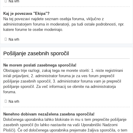
Na vrh
Kaj je povezava "Ekipa"?
Na tej povezavi najdete seznam osebja foruma, vključno z
administratorjem foruma in moderatorji, pa tudi ostale podrobnosti, npr.
katere forume te osebe moderirajo.
Na vrh
Pošiljanje zasebnih sporočil
Ne morem poslati zasebnega sporočila!
Obstajajo trije razlogi, zakaj tega ne morete storiti: 1. niste registrirani
in/ali prijavljeni, 2. administrator foruma je za ves forum preprečil
pošiljanje zasebnih sporočil, 3. administrator foruma vam je preprečil
pošiljanje sporočil. Za več informacij se obrnite na administratorja
foruma.
Na vrh
Nenehno dobivam nezaželena zasebna sporočila!
Določenega uporabnika lahko blokirate in mu s tem preprečite pošiljanje
zasebnih sporočil (to lahko nastavite na vaši Uporabniški Nadzorni
Plošči). Če od določenega uporabnika prejemate žaljiva sporočila, o tem