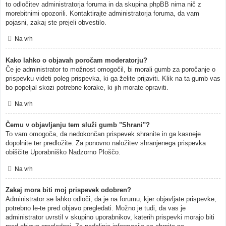
to odločitev administratorja foruma in da skupina phpBB nima nič z
morebitnimi opozorili. Kontaktirajte administratorja foruma, da vam
pojasni, zakaj ste prejeli obvestilo.
Na vrh
Kako lahko o objavah poročam moderatorju?
Če je administrator to možnost omogočil, bi morali gumb za poročanje o
prispevku videti poleg prispevka, ki ga želite prijaviti. Klik na ta gumb vas
bo popeljal skozi potrebne korake, ki jih morate opraviti.
Na vrh
Čemu v objavljanju tem služi gumb "Shrani"?
To vam omogoča, da nedokončan prispevek shranite in ga kasneje
dopolnite ter predložite. Za ponovno naložitev shranjenega prispevka
obiščite Uporabniško Nadzorno Ploščo.
Na vrh
Zakaj mora biti moj prispevek odobren?
Administrator se lahko odloči, da je na forumu, kjer objavljate prispevke,
potrebno le-te pred objavo pregledati. Možno je tudi, da vas je
administrator uvrstil v skupino uporabnikov, katerih prispevki morajo biti