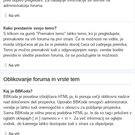
pred objavo pregledani. Za nadaljnje informacije se obrnite na
administratorja foruma.
Na vrh
Kako prestavim svojo temo?
S klikom na gumb "Premakni temo" lahko temo, ko jo pregledujete,
premaknete na vrh foruma na prvi strani. Če te možnosti ne vidite, je
morda izključena ali pa še ni preteklo dovolj časa od zadnjega premika.
Temo je možno premakniti tudi z odgovarjanjem nanjo, vendar bodite
previdni in sledite pravilom foruma, če se poslužujete te možnosti.
Na vrh
Oblikovanje foruma in vrste tem
Kaj je BBKoda?
BBKoda je posebna izboljšava HTML-ja, ki ponuja večji oblikovni nadzor
nad določenimi deli prispevka. Uporabo BBKode omogoči administrator,
vendar jo lahko tudi onemogočite v obrazcu za pošiljanje prispevka.
Sama BBKoda je stilno precej podobna HTML-ju, le da so tag-i priloženi v
oglatih oklepajih [ in ] namesto v < in >. Za več informacij se oglejte
vodnik, do katerega lahko dostopate tudi s strani za objavljanje.
Na vrh