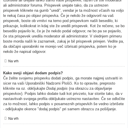
Izbrišete ali urejate lahko samo vaše prispevke, razen če ste moderator
ali administrator foruma. Prispevek urejate tako, da za ustrezen
prispevek kliknete na gumb "uredi", vendar je ta možnost včasih na voljo
le nekaj časa po objavi prispevka. Če je nekdo že odgovoril na vaš
prispevek, boste ob vrnitvi na temo pod prispevkom našli besedilo, ki
prikazuje, kolikokrat in kdaj ste že uredili prispevek. Kot že rečeno, se bo
besedilo pojavilo le, če je že nekdo podal odgovor, ne bo pa se pojavilo,
če sta prispevek uredila moderator ali administrator. V slednjem primeru
boste morda našli le zaznamek, zakaj je bil prispevek prirejen. Vedite pa,
da običajni uporabniki ne morejo več izbrisati prispevka, potem ko je
nekdo že napisal odgovor.
Na vrh
Kako svoji objavi dodam podpis?
Če želite svojemu prispevku dodati podpis, ga morate najprej ustvariti in
sicer na vaši Uporabniški Nadzorni Plošči. Ko to opravite, preprosto
kliknite na oz. obkljukajte
Dodaj podpis
(na obrazcu za objavljanje
prispevkov). Podpis lahko dodate tudi kot privzeto, kar storite tako, da v
nastavitvah svojega profila obkljukate ustrezno nastavitev. Če se odločite
za to možnost, lahko podpis v posameznih prispevkih še vedno izbrišete
- odkljukajte okence "dodaj podpis" pri samem obrazcu za pošiljanje.
Na vrh