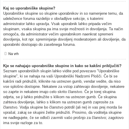
Kaj so uporabniške skupine?
Uporabniške skupine so skupine uporabnikov in so namenjene temu, da
udeležence foruma razdelijo v obvladljive sekcije, s katerimi
administrator lahko upravlja. Vsak uporabnik lahko pripada večim
skupinam, vsaka skupina pa ima svoje možnosti in dovoljenja. Ta način
omogoča, da administrator večim uporabnikom naenkrat spremeni
dovoljenja, kot npr. spreminjanje dovoljenj moderatorjem ali dovoljenje, da
uporabniki dostopajo do zasebnega foruma.
Na vrh
Kje se nahajajo uporabniške skupine in kako se kakšni priključiti?
Seznam uporabniških skupin lahko vidite pod povezavo "Uporabniške
skupine", ki se nahaja na vaši Uporabniški Nadzorni Plošči. Če bi se
kakšni radi pridružili, kliknite na ustrezen gumb, vendar vedite, da niso
vse splošno dostopne. Nekatere za vstop zahtevajo dovoljenje, nekatere
so zaprte in nekatere imajo celo skrito članstvo. Če je torej skupina
odprta, se ji lahko pridružite s klikom na ustrezen gumb. Če skupina
zahteva dovoljenje, lahko s klikom na ustrezen gumb zaprosite za
članstvo. Vodja skupine bo članstvo potrdil (ali ne) in vas prej morda še
vprašal, zakaj se skupini želite pridružiti. Prosimo, da voditelja skupine
ne nadlegujete, če se odloči zavrniti vašo prošnjo za članstvo; zagotovo
ima svoje razloge za to.