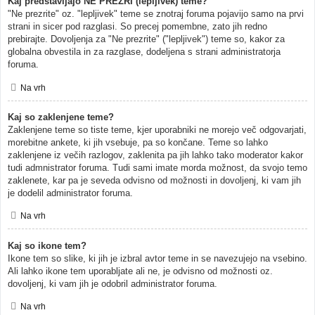
Kaj predstavljajo NE PREZRI (lepljivek) teme?
"Ne prezrite" oz. "lepljivek" teme se znotraj foruma pojavijo samo na prvi
strani in sicer pod razglasi. So precej pomembne, zato jih redno
prebirajte. Dovoljenja za "Ne prezrite" ("lepljivek") teme so, kakor za
globalna obvestila in za razglase, dodeljena s strani administratorja
foruma.
Na vrh
Kaj so zaklenjene teme?
Zaklenjene teme so tiste teme, kjer uporabniki ne morejo več odgovarjati,
morebitne ankete, ki jih vsebuje, pa so končane. Teme so lahko
zaklenjene iz večih razlogov, zaklenita pa jih lahko tako moderator kakor
tudi admnistrator foruma. Tudi sami imate morda možnost, da svojo temo
zaklenete, kar pa je seveda odvisno od možnosti in dovoljenj, ki vam jih
je dodelil administrator foruma.
Na vrh
Kaj so ikone tem?
Ikone tem so slike, ki jih je izbral avtor teme in se navezujejo na vsebino.
Ali lahko ikone tem uporabljate ali ne, je odvisno od možnosti oz.
dovoljenj, ki vam jih je odobril administrator foruma.
Na vrh