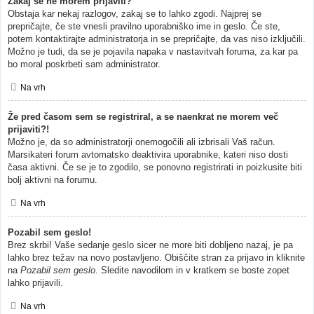
Zakaj se ne morem prijaviti?
Obstaja kar nekaj razlogov, zakaj se to lahko zgodi. Najprej se
prepričajte, če ste vnesli pravilno uporabniško ime in geslo. Če ste,
potem kontaktirajte administratorja in se prepričajte, da vas niso izključili.
Možno je tudi, da se je pojavila napaka v nastavitvah foruma, za kar pa
bo moral poskrbeti sam administrator.
Na vrh
Že pred časom sem se registriral, a se naenkrat ne morem več
prijaviti?!
Možno je, da so administratorji onemogočili ali izbrisali Vaš račun.
Marsikateri forum avtomatsko deaktivira uporabnike, kateri niso dosti
časa aktivni. Če se je to zgodilo, se ponovno registrirati in poizkusite biti
bolj aktivni na forumu.
Na vrh
Pozabil sem geslo!
Brez skrbi! Vaše sedanje geslo sicer ne more biti dobljeno nazaj, je pa
lahko brez težav na novo postavljeno. Obiščite stran za prijavo in kliknite
na
Pozabil sem geslo
. Sledite navodilom in v kratkem se boste zopet
lahko prijavili.
Na vrh