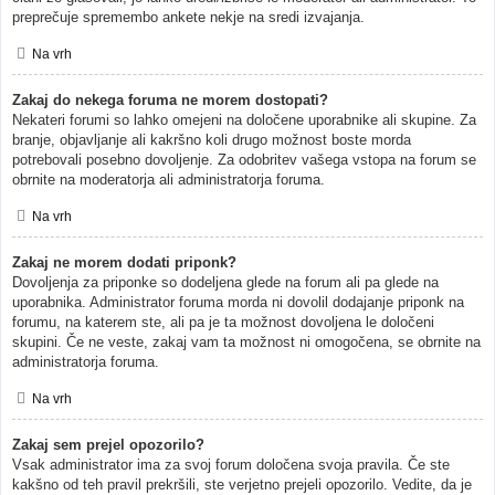
preprečuje spremembo ankete nekje na sredi izvajanja.
Na vrh
Zakaj do nekega foruma ne morem dostopati?
Nekateri forumi so lahko omejeni na določene uporabnike ali skupine. Za
branje, objavljanje ali kakršno koli drugo možnost boste morda
potrebovali posebno dovoljenje. Za odobritev vašega vstopa na forum se
obrnite na moderatorja ali administratorja foruma.
Na vrh
Zakaj ne morem dodati priponk?
Dovoljenja za priponke so dodeljena glede na forum ali pa glede na
uporabnika. Administrator foruma morda ni dovolil dodajanje priponk na
forumu, na katerem ste, ali pa je ta možnost dovoljena le določeni
skupini. Če ne veste, zakaj vam ta možnost ni omogočena, se obrnite na
administratorja foruma.
Na vrh
Zakaj sem prejel opozorilo?
Vsak administrator ima za svoj forum določena svoja pravila. Če ste
kakšno od teh pravil prekršili, ste verjetno prejeli opozorilo. Vedite, da je