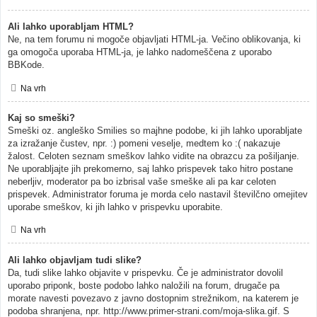
Ali lahko uporabljam HTML?
Ne, na tem forumu ni mogoče objavljati HTML-ja. Večino oblikovanja, ki
ga omogoča uporaba HTML-ja, je lahko nadomeščena z uporabo
BBKode.
Na vrh
Kaj so smeški?
Smeški oz. angleško Smilies so majhne podobe, ki jih lahko uporabljate
za izražanje čustev, npr. :) pomeni veselje, medtem ko :( nakazuje
žalost. Celoten seznam smeškov lahko vidite na obrazcu za pošiljanje.
Ne uporabljajte jih prekomerno, saj lahko prispevek tako hitro postane
neberljiv, moderator pa bo izbrisal vaše smeške ali pa kar celoten
prispevek. Administrator foruma je morda celo nastavil številčno omejitev
uporabe smeškov, ki jih lahko v prispevku uporabite.
Na vrh
Ali lahko objavljam tudi slike?
Da, tudi slike lahko objavite v prispevku. Če je administrator dovolil
uporabo priponk, boste podobo lahko naložili na forum, drugače pa
morate navesti povezavo z javno dostopnim strežnikom, na katerem je
podoba shranjena, npr. http://www.primer-strani.com/moja-slika.gif. S