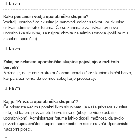
Na vrh
Kako postanem vodja uporabniške skupine?
Voditelj uporabniške skupine je ponavadi določen takrat, ko skupino
ustvari administrator foruma. Če se zanimate za ustvaritev nove
uporabniške skupine, se najprej obrnite na administratorja (pošljite mu
zasebno sporočilo).
Na vrh
Zakaj se nekatere uporabniške skupine pojavljajo v različnih
barvah?
Možno je, da je administrator članom uporabniške skupine določil barvo,
kar pa služi temu, da se med seboj lažje prepoznajo.
Na vrh
Kaj je "Privzeta uporabniška skupina"?
Če pripadate večim uporabniškim skupinam, je vaša privzeta skupina
tista, od katere privzamete barvo in rang (oboje je vidno ostalim
uporabnikom). Administrator foruma lahko dodeli možnost, da svojo
privzeto uporabniško skupino spremenite, in sicer na vaši Uporabniški
Nadzorni plošči.