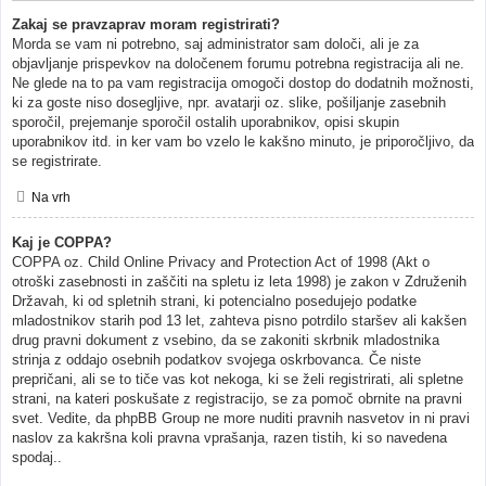
Zakaj se pravzaprav moram registrirati?
Morda se vam ni potrebno, saj administrator sam določi, ali je za
objavljanje prispevkov na določenem forumu potrebna registracija ali ne.
Ne glede na to pa vam registracija omogoči dostop do dodatnih možnosti,
ki za goste niso dosegljive, npr. avatarji oz. slike, pošiljanje zasebnih
sporočil, prejemanje sporočil ostalih uporabnikov, opisi skupin
uporabnikov itd. in ker vam bo vzelo le kakšno minuto, je priporočljivo, da
se registrirate.
Na vrh
Kaj je COPPA?
COPPA oz. Child Online Privacy and Protection Act of 1998 (Akt o
otroški zasebnosti in zaščiti na spletu iz leta 1998) je zakon v Združenih
Državah, ki od spletnih strani, ki potencialno posedujejo podatke
mladostnikov starih pod 13 let, zahteva pisno potrdilo staršev ali kakšen
drug pravni dokument z vsebino, da se zakoniti skrbnik mladostnika
strinja z oddajo osebnih podatkov svojega oskrbovanca. Če niste
prepričani, ali se to tiče vas kot nekoga, ki se želi registrirati, ali spletne
strani, na kateri poskušate z registracijo, se za pomoč obrnite na pravni
svet. Vedite, da phpBB Group ne more nuditi pravnih nasvetov in ni pravi
naslov za kakršna koli pravna vprašanja, razen tistih, ki so navedena
spodaj..