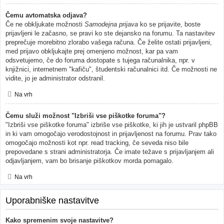
Čemu avtomatska odjava?
Če ne obkljukate možnosti
Samodejna prijava
ko se prijavite, boste
prijavljeni le začasno, se pravi ko ste dejansko na forumu. Ta nastavitev
preprečuje morebitno zlorabo vašega računa. Če želite ostati prijavljeni,
med prijavo obkljukajte prej omenjeno možnost, kar pa vam
odsvetujemo, če do foruma dostopate s tujega računalnika, npr. v
knjižnici, internetnem "kafiču", študentski računalnici itd. Če možnosti ne
vidite, jo je administrator odstranil.
Na vrh
Čemu služi možnost "Izbriši vse piškotke foruma"?
"Izbriši vse piškotke foruma" izbriše vse piškotke, ki jih je ustvaril phpBB
in ki vam omogočajo verodostojnost in prijavljenost na forumu. Prav tako
omogočajo možnosti kot npr. read tracking, če seveda niso bile
prepovedane s strani administratorja. Če imate težave s prijavljanjem ali
odjavljanjem, vam bo brisanje piškotkov morda pomagalo.
Na vrh
Uporabniške nastavitve
Kako spremenim svoje nastavitve?