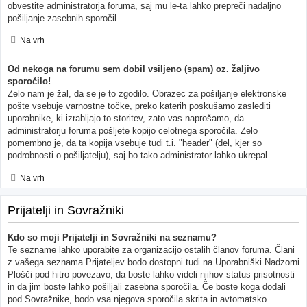
obvestite administratorja foruma, saj mu le-ta lahko prepreči nadaljno
pošiljanje zasebnih sporočil.
Na vrh
Od nekoga na forumu sem dobil vsiljeno (spam) oz. žaljivo
sporočilo!
Zelo nam je žal, da se je to zgodilo. Obrazec za pošiljanje elektronske
pošte vsebuje varnostne točke, preko katerih poskušamo zaslediti
uporabnike, ki izrabljajo to storitev, zato vas naprošamo, da
administratorju foruma pošljete kopijo celotnega sporočila. Zelo
pomembno je, da ta kopija vsebuje tudi t.i. "header" (del, kjer so
podrobnosti o pošiljatelju), saj bo tako administrator lahko ukrepal.
Na vrh
Prijatelji in Sovražniki
Kdo so moji Prijatelji in Sovražniki na seznamu?
Te sezname lahko uporabite za organizacijo ostalih članov foruma. Člani
z vašega seznama Prijateljev bodo dostopni tudi na Uporabniški Nadzorni
Plošči pod hitro povezavo, da boste lahko videli njihov status prisotnosti
in da jim boste lahko pošiljali zasebna sporočila. Če boste koga dodali
pod Sovražnike, bodo vsa njegova sporočila skrita in avtomatsko