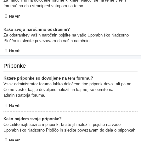
Za naročnino na določene forume kliknite “Naroči se na teme v tem
forumu” na dnu stranipred vstopom na temo.
Na vrh
Kako svojo naročnino odstranim?
Za odstranitev vaših naročnin pojdite na vašo Uporabniško Nadzorno
Ploščo in sledite povezavam do vaših naročnin.
Na vrh
Priponke
Katere priponke so dovoljene na tem forumu?
Vsak administrator foruma lahko določene tipe priponk dovoli ali pa ne.
Če ne veste, kaj je dovoljeno naložiti in kaj ne, se obrnite na
administratorja foruma.
Na vrh
Kako najdem svoje priponke?
Če želite najti seznam priponk, ki ste jih naložili, pojdite na vašo
Uporabniško Nadzorno Ploščo in sledite povezavam do dela o priponkah.
Na vrh