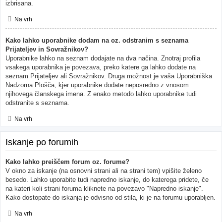
izbrisana.
Na vrh
Kako lahko uporabnike dodam na oz. odstranim s seznama
Prijateljev in Sovražnikov?
Uporabnike lahko na seznam dodajate na dva načina. Znotraj profila
vsakega uporabnika je povezava, preko katere ga lahko dodate na
seznam Prijateljev ali Sovražnikov. Druga možnost je vaša Uporabniška
Nadzorna Plošča, kjer uporabnike dodate neposredno z vnosom
njihovega članskega imena. Z enako metodo lahko uporabnike tudi
odstranite s seznama.
Na vrh
Iskanje po forumih
Kako lahko preiščem forum oz. forume?
V okno za iskanje (na osnovni strani ali na strani tem) vpišite želeno
besedo. Lahko uporabite tudi napredno iskanje, do katerega pridete, če
na kateri koli strani foruma kliknete na povezavo "Napredno iskanje".
Kako dostopate do iskanja je odvisno od stila, ki je na forumu uporabljen.
Na vrh