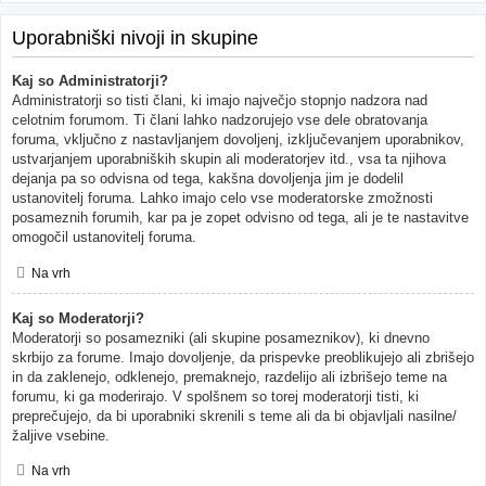
Uporabniški nivoji in skupine
Kaj so Administratorji?
Administratorji so tisti člani, ki imajo največjo stopnjo nadzora nad
celotnim forumom. Ti člani lahko nadzorujejo vse dele obratovanja
foruma, vključno z nastavljanjem dovoljenj, izključevanjem uporabnikov,
ustvarjanjem uporabniških skupin ali moderatorjev itd., vsa ta njihova
dejanja pa so odvisna od tega, kakšna dovoljenja jim je dodelil
ustanovitelj foruma. Lahko imajo celo vse moderatorske zmožnosti
posameznih forumih, kar pa je zopet odvisno od tega, ali je te nastavitve
omogočil ustanovitelj foruma.
Na vrh
Kaj so Moderatorji?
Moderatorji so posamezniki (ali skupine posameznikov), ki dnevno
skrbijo za forume. Imajo dovoljenje, da prispevke preoblikujejo ali zbrišejo
in da zaklenejo, odklenejo, premaknejo, razdelijo ali izbrišejo teme na
forumu, ki ga moderirajo. V spolšnem so torej moderatorji tisti, ki
preprečujejo, da bi uporabniki skrenili s teme ali da bi objavljali nasilne/
žaljive vsebine.
Na vrh