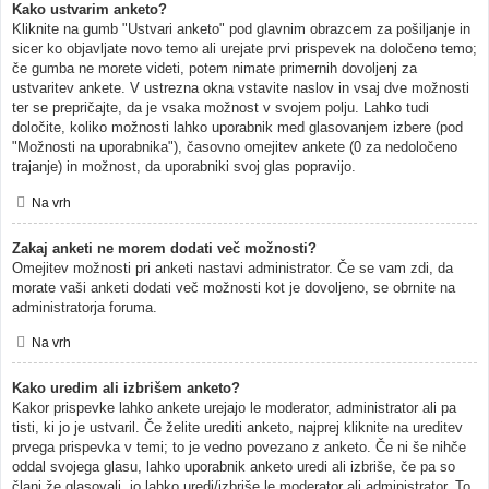
Kako ustvarim anketo?
Kliknite na gumb "Ustvari anketo" pod glavnim obrazcem za pošiljanje in
sicer ko objavljate novo temo ali urejate prvi prispevek na določeno temo;
če gumba ne morete videti, potem nimate primernih dovoljenj za
ustvaritev ankete. V ustrezna okna vstavite naslov in vsaj dve možnosti
ter se prepričajte, da je vsaka možnost v svojem polju. Lahko tudi
določite, koliko možnosti lahko uporabnik med glasovanjem izbere (pod
"Možnosti na uporabnika"), časovno omejitev ankete (0 za nedoločeno
trajanje) in možnost, da uporabniki svoj glas popravijo.
Na vrh
Zakaj anketi ne morem dodati več možnosti?
Omejitev možnosti pri anketi nastavi administrator. Če se vam zdi, da
morate vaši anketi dodati več možnosti kot je dovoljeno, se obrnite na
administratorja foruma.
Na vrh
Kako uredim ali izbrišem anketo?
Kakor prispevke lahko ankete urejajo le moderator, administrator ali pa
tisti, ki jo je ustvaril. Če želite urediti anketo, najprej kliknite na ureditev
prvega prispevka v temi; to je vedno povezano z anketo. Če ni še nihče
oddal svojega glasu, lahko uporabnik anketo uredi ali izbriše, če pa so
člani že glasovali, jo lahko uredi/izbriše le moderator ali administrator. To