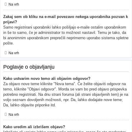
Na vrh
Zakaj sem ob kliku na e-mail povezavo nekega uporabnika pozvan k
prijavi?
Samo registrirani uporabniki lahko pošiljajo e-maile ostalim uporabnikom
in še to samo, če je administrator to možnost nastavil. Temu je tako, da
bi anonimnim uporabnikom preprečili neprimerno uporabo sistema spletne
pošte.
Na vrh
Poglavje o objavljanju
Kako ustvarim novo temo ali objavim odgovor?
Za objavo nove teme kliknite "Nova tema". Če želite objaviti odgovor na
temo, kliknite "Objavi odgovor". Morda se vam bo pred objavo prispevka
potrebno registrirati. Na dnu strani foruma (ali strani objavljenih tem) je na
voljo seznam dovoljenih možnosti, npr. Da, lahko dodajate nove teme;
Da, lahko objavite priponke itd.
Na vrh
Kako uredim ali izbrišem objavo?