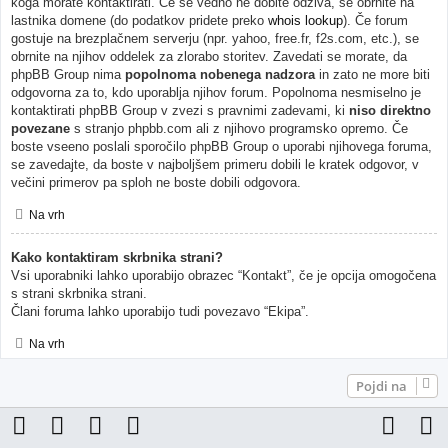
koga morate kontaktirati. Če še vedno ne dobite odziva, se obrnite na
lastnika domene (do podatkov pridete preko
whois lookup
). Če forum
gostuje na brezplačnem serverju (npr. yahoo, free.fr, f2s.com, etc.), se
obrnite na njihov oddelek za zlorabo storitev. Zavedati se morate, da
phpBB Group nima
popolnoma nobenega nadzora
in zato ne more biti
odgovorna za to, kdo uporablja njihov forum. Popolnoma nesmiselno je
kontaktirati phpBB Group v zvezi s pravnimi zadevami, ki
niso direktno
povezane
s stranjo phpbb.com ali z njihovo programsko opremo. Če
boste vseeno poslali sporočilo phpBB Group o uporabi njihovega foruma,
se zavedajte, da boste v najboljšem primeru dobili le kratek odgovor, v
večini primerov pa sploh ne boste dobili odgovora.
Na vrh
Kako kontaktiram skrbnika strani?
Vsi uporabniki lahko uporabijo obrazec “Kontakt”, če je opcija omogočena
s strani skrbnika strani.
Člani foruma lahko uporabijo tudi povezavo “Ekipa”.
Na vrh
Pojdi na