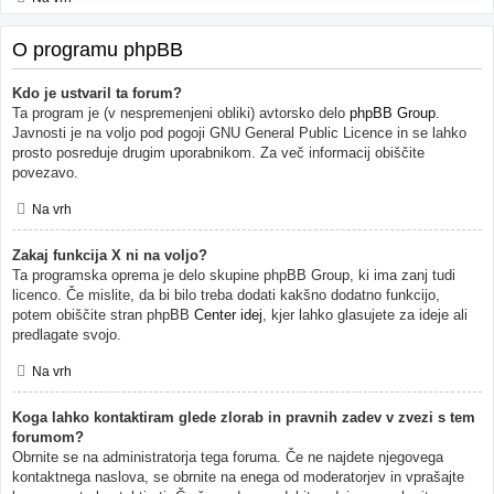
O programu phpBB
Kdo je ustvaril ta forum?
Ta program je (v nespremenjeni obliki) avtorsko delo
phpBB Group
.
Javnosti je na voljo pod pogoji GNU General Public Licence in se lahko
prosto posreduje drugim uporabnikom. Za več informacij obiščite
povezavo.
Na vrh
Zakaj funkcija X ni na voljo?
Ta programska oprema je delo skupine phpBB Group, ki ima zanj tudi
licenco. Če mislite, da bi bilo treba dodati kakšno dodatno funkcijo,
potem obiščite stran phpBB
Center idej
, kjer lahko glasujete za ideje ali
predlagate svojo.
Na vrh
Koga lahko kontaktiram glede zlorab in pravnih zadev v zvezi s tem
forumom?
Obrnite se na administratorja tega foruma. Če ne najdete njegovega
kontaktnega naslova, se obrnite na enega od moderatorjev in vprašajte