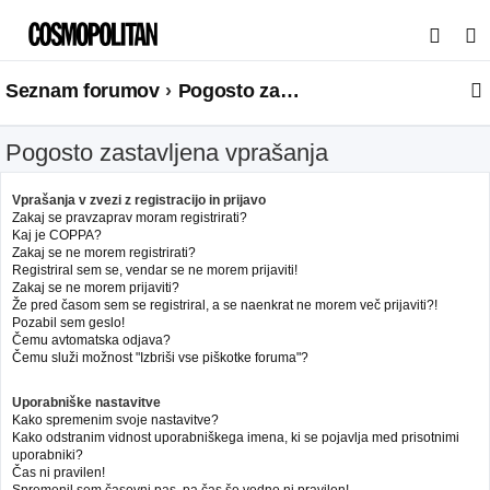
I
s
Seznam forumov
Pogosto zastavljena vprašanja
k
a
Pogosto zastavljena vprašanja
n
j
Vprašanja v zvezi z registracijo in prijavo
e
Zakaj se pravzaprav moram registrirati?
Kaj je COPPA?
Zakaj se ne morem registrirati?
Registriral sem se, vendar se ne morem prijaviti!
Zakaj se ne morem prijaviti?
Že pred časom sem se registriral, a se naenkrat ne morem več prijaviti?!
Pozabil sem geslo!
Čemu avtomatska odjava?
Čemu služi možnost "Izbriši vse piškotke foruma"?
Uporabniške nastavitve
Kako spremenim svoje nastavitve?
Kako odstranim vidnost uporabniškega imena, ki se pojavlja med prisotnimi
uporabniki?
Čas ni pravilen!
Spremenil sem časovni pas, pa čas še vedno ni pravilen!