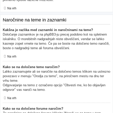
Na vrh
Naročnine na teme in zaznamki
Kakšna je razlika med zaznamki in naročninami na teme?
Določanje zaznamkov je na phpBB3-ju precej podobno kot na spletnem
iskalniku. O morebitnih nadgradnjah niste obveščeni, vendar se lahko
kasneje zopet vrnete na temo. Če pa se boste na določeno temo naročili,
boste o nadgradnji teme ali foruma obveščeni.
Na vrh
Kako se na določene teme naročim?
Lahko zaznamujete ali se naročite na določeno temos klikom na ustrezno
povezavo v menuju "Orodja za temo", na priročnem mestu na dnu ter
vrhu teme.
Odgovarjanje na temo z označeno opcijo "Obvesti me, ko bo objavljen
odgovor" vas naroči na temo.
Na vrh
Kako se na določene forume naročim?