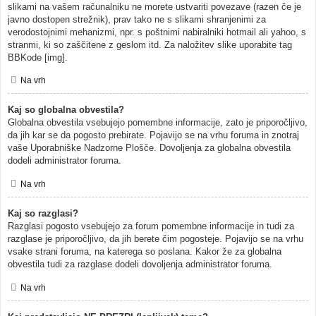
slikami na vašem računalniku ne morete ustvariti povezave (razen če je
javno dostopen strežnik), prav tako ne s slikami shranjenimi za
verodostojnimi mehanizmi, npr. s poštnimi nabiralniki hotmail ali yahoo, s
stranmi, ki so zaščitene z geslom itd. Za naložitev slike uporabite tag
BBKode [img].
Na vrh
Kaj so globalna obvestila?
Globalna obvestila vsebujejo pomembne informacije, zato je priporočljivo,
da jih kar se da pogosto prebirate. Pojavijo se na vrhu foruma in znotraj
vaše Uporabniške Nadzorne Plošče. Dovoljenja za globalna obvestila
dodeli administrator foruma.
Na vrh
Kaj so razglasi?
Razglasi pogosto vsebujejo za forum pomembne informacije in tudi za
razglase je priporočljivo, da jih berete čim pogosteje. Pojavijo se na vrhu
vsake strani foruma, na katerega so poslana. Kakor že za globalna
obvestila tudi za razglase dodeli dovoljenja administrator foruma.
Na vrh