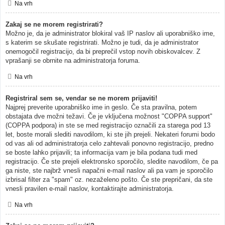
Na vrh
Zakaj se ne morem registrirati?
Možno je, da je administrator blokiral vaš IP naslov ali uporabniško ime,
s katerim se skušate registrirati. Možno je tudi, da je administrator
onemogočil registracijo, da bi preprečil vstop novih obiskovalcev. Z
vprašanji se obrnite na administratorja foruma.
Na vrh
Registriral sem se, vendar se ne morem prijaviti!
Najprej preverite uporabniško ime in geslo. Če sta pravilna, potem
obstajata dve možni težavi. Če je vključena možnost "COPPA support"
(COPPA podpora) in ste se med registracijo označili za starega pod 13
let, boste morali slediti navodilom, ki ste jih prejeli. Nekateri forumi bodo
od vas ali od administratorja celo zahtevali ponovno registracijo, predno
se boste lahko prijavili; ta informacija vam je bila podana tudi med
registracijo. Če ste prejeli elektronsko sporočilo, sledite navodilom, če pa
ga niste, ste najbrž vnesli napačni e-mail naslov ali pa vam je sporočilo
izbrisal filter za "spam" oz. nezaželeno pošto. Če ste prepričani, da ste
vnesli pravilen e-mail naslov, kontaktirajte administratorja.
Na vrh