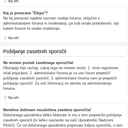
Na vrh
Kaj je povezava "Ekipa"?
Na tej povezavi najdete seznam osebja foruma, vključno z
administratorjem foruma in moderatorji, pa tudi ostale podrobnosti, npr.
katere forume te osebe moderirajo.
Na vrh
Pošiljanje zasebnih sporočil
Ne morem poslati zasebnega sporočila!
Obstajajo trije razlogi, zakaj tega ne morete storiti: 1. niste registrirani
in/ali prijavljeni, 2. administrator foruma je za ves forum preprečil
pošiljanje zasebnih sporočil, 3. administrator foruma vam je preprečil
pošiljanje sporočil. Za več informacij se obrnite na administratorja
foruma.
Na vrh
Nenehno dobivam nezaželena zasebna sporočila!
Določenega uporabnika lahko blokirate in mu s tem preprečite pošiljanje
zasebnih sporočil (to lahko nastavite na vaši Uporabniški Nadzorni
Plošči). Če od določenega uporabnika prejemate žaljiva sporočila, o tem