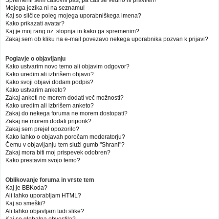
Mojega jezika ni na seznamu!
Kaj so sličice poleg mojega uporabniškega imena?
Kako prikazati avatar?
Kaj je moj rang oz. stopnja in kako ga spremenim?
Zakaj sem ob kliku na e-mail povezavo nekega uporabnika pozvan k prijavi?
Poglavje o objavljanju
Kako ustvarim novo temo ali objavim odgovor?
Kako uredim ali izbrišem objavo?
Kako svoji objavi dodam podpis?
Kako ustvarim anketo?
Zakaj anketi ne morem dodati več možnosti?
Kako uredim ali izbrišem anketo?
Zakaj do nekega foruma ne morem dostopati?
Zakaj ne morem dodati priponk?
Zakaj sem prejel opozorilo?
Kako lahko o objavah poročam moderatorju?
Čemu v objavljanju tem služi gumb "Shrani"?
Zakaj mora biti moj prispevek odobren?
Kako prestavim svojo temo?
Oblikovanje foruma in vrste tem
Kaj je BBKoda?
Ali lahko uporabljam HTML?
Kaj so smeški?
Ali lahko objavljam tudi slike?