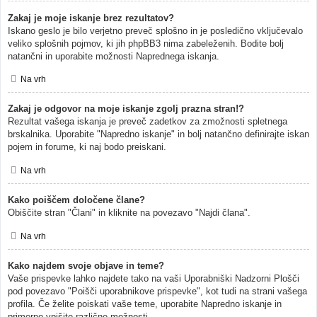
Zakaj je moje iskanje brez rezultatov?
Iskano geslo je bilo verjetno preveč splošno in je posledično vključevalo
veliko splošnih pojmov, ki jih phpBB3 nima zabeleženih. Bodite bolj
natančni in uporabite možnosti Naprednega iskanja.
Na vrh
Zakaj je odgovor na moje iskanje zgolj prazna stran!?
Rezultat vašega iskanja je preveč zadetkov za zmožnosti spletnega
brskalnika. Uporabite "Napredno iskanje" in bolj natančno definirajte iskan
pojem in forume, ki naj bodo preiskani.
Na vrh
Kako poiščem določene člane?
Obiščite stran "Člani" in kliknite na povezavo "Najdi člana".
Na vrh
Kako najdem svoje objave in teme?
Vaše prispevke lahko najdete tako na vaši Uporabniški Nadzorni Plošči
pod povezavo "Poišči uporabnikove prispevke", kot tudi na strani vašega
profila. Če želite poiskati vaše teme, uporabite Napredno iskanje in
primerno vpišite različne možnosti.