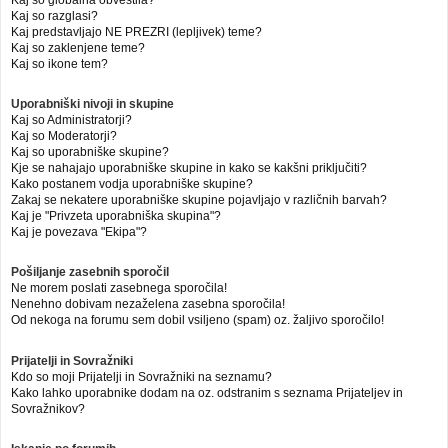
Kaj so globalna obvestila?
Kaj so razglasi?
Kaj predstavljajo NE PREZRI (lepljivek) teme?
Kaj so zaklenjene teme?
Kaj so ikone tem?
Uporabniški nivoji in skupine
Kaj so Administratorji?
Kaj so Moderatorji?
Kaj so uporabniške skupine?
Kje se nahajajo uporabniške skupine in kako se kakšni priključiti?
Kako postanem vodja uporabniške skupine?
Zakaj se nekatere uporabniške skupine pojavljajo v različnih barvah?
Kaj je "Privzeta uporabniška skupina"?
Kaj je povezava "Ekipa"?
Pošiljanje zasebnih sporočil
Ne morem poslati zasebnega sporočila!
Nenehno dobivam nezaželena zasebna sporočila!
Od nekoga na forumu sem dobil vsiljeno (spam) oz. žaljivo sporočilo!
Prijatelji in Sovražniki
Kdo so moji Prijatelji in Sovražniki na seznamu?
Kako lahko uporabnike dodam na oz. odstranim s seznama Prijateljev in
Sovražnikov?