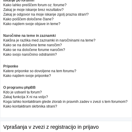
Iskanje po forumih
Kako lahko preiščem forum oz. forume?
Zakaj je moje iskanje brez rezultatov?
Zakaj je odgovor na moje iskanje zgolj prazna stran!?
Kako poiščem določene člane?
Kako najdem svoje objave in teme?
Naročnine na teme in zaznamki
Kakšna je razlika med zaznamki in naročninami na teme?
Kako se na določene teme naročim?
Kako se na določene forume naročim?
Kako svojo naročnino odstranim?
Priponke
Katere priponke so dovoljene na tem forumu?
Kako najdem svoje priponke?
O programu phpBB
Kdo je ustvaril ta forum?
Zakaj funkcija X ni na voljo?
Koga lahko kontaktiram glede zlorab in pravnih zadev v zvezi s tem forumom?
Kako kontaktiram skrbnika strani?
Vprašanja v zvezi z registracijo in prijavo