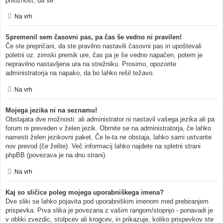
priložnost, da se.
Na vrh
Spremenil sem časovni pas, pa čas še vedno ni pravilen!
Če ste prepričani, da ste pravilno nastavili časovni pas in upoštevali
poletni oz. zimski premik ure, čas pa je še vedno napačen, potem je
nepravilno nastavljena ura na strežniku. Prosimo, opozorite
administratorja na napako, da bo lahko rešil težavo.
Na vrh
Mojega jezika ni na seznamu!
Obstajata dve možnosti: ali administrator ni nastavil vašega jezika ali pa
forum ni preveden v želen jezik. Obrnite se na administratorja, če lahko
namesti želen jezikovni paket. Če le-ta ne obstaja, lahko sami ustvarite
nov prevod (če želite). Več informacij lahko najdete na spletni strani
phpBB (povezava je na dnu strani).
Na vrh
Kaj so sličice poleg mojega uporabniškega imena?
Dve sliki se lahko pojavita pod uporabniškim imenom med prebiranjem
prispevka. Prva slika je povezana z vašim rangom/stopnjo - ponavadi je
v obliki zvezdic, stolpcev ali krogcev, in prikazuje, koliko prispevkov ste