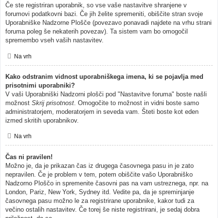
Če ste registriran uporabnik, so vse vaše nastavitve shranjene v
forumovi podatkovni bazi. Če jih želite spremeniti, obiščite stran svoje
Uporabniške Nadzorne Plošče (povezavo ponavadi najdete na vrhu strani
foruma poleg še nekaterih povezav). Ta sistem vam bo omogočil
spremembo vseh vaših nastavitev.
Na vrh
Kako odstranim vidnost uporabniškega imena, ki se pojavlja med
prisotnimi uporabniki?
V vaši Uporabniški Nadzorni plošči pod "Nastavitve foruma" boste našli
možnost
Skrij prisotnost
. Omogočite to možnost in vidni boste samo
administratorjem, moderatorjem in seveda vam. Šteti boste kot eden
izmed skritih uporabnikov.
Na vrh
Čas ni pravilen!
Možno je, da je prikazan čas iz drugega časovnega pasu in je zato
nepravilen. Če je problem v tem, potem obiščite vašo Uporabniško
Nadzorno Ploščo in spremenite časovni pas na vam ustreznega, npr. na
London, Pariz, New York, Sydney itd. Vedite pa, da je spreminjanje
časovnega pasu možno le za registrirane uporabnike, kakor tudi za
večino ostalih nastavitev. Če torej še niste registrirani, je sedaj dobra