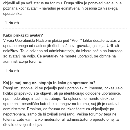
objavili ali pa vaš status na forumu. Druga slika je ponavadi večja in je
poznana kot "avatar" - navadno je edinstvena in osebna za vsakega
uporabnika.
Na vrh
Kako prikazati avatar?
V vaši Uporabniški Nadzorni plošči pod "Profil" lahko dodate avatar, z
uporabo enega od naslednjih štirih načinov: gravatar, galerija, URL ali
naložitev. To je odvisno od administratorja, da izbere način na katerega
so avatarji na voljo. Če avatarjev ne morete uporabiti, se obrnite na
administratorja foruma.
Na vrh
Kaj je moj rang oz. stopnja in kako ga spremenim?
Rangi oz. stopnje, ki se pojavijo pod uporabniškim imenom, prikazujejo,
koliko prispevkov ste objavili, ali pa identificirajo določene uporabnike,
npr. moderatorje in administratorje. Na splošno ne morete direktno
spremeniti besedišča katerih koli rangov na forumu, saj jih je nastavil
administrator. Prosimo, da foruma ne izkoriščate za objavljanje po
nepotrebnem, samo da bi zvišali svoj rang. Večina forumov tega ne
tolerira, zato vam lahko moderator ali administrator preprosto omejita
število dovoljenih objav.