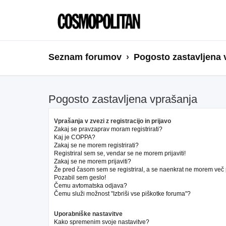
Seznam forumov
Pogosto zastavljena 
Pogosto zastavljena vprašanja
Vprašanja v zvezi z registracijo in prijavo
Zakaj se pravzaprav moram registrirati?
Kaj je COPPA?
Zakaj se ne morem registrirati?
Registriral sem se, vendar se ne morem prijaviti!
Zakaj se ne morem prijaviti?
Že pred časom sem se registriral, a se naenkrat ne morem več pr
Pozabil sem geslo!
Čemu avtomatska odjava?
Čemu služi možnost "Izbriši vse piškotke foruma"?
Uporabniške nastavitve
Kako spremenim svoje nastavitve?