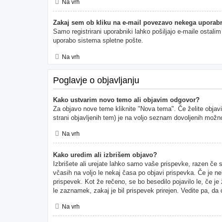
Na vrh
Zakaj sem ob kliku na e-mail povezavo nekega uporabn
Samo registrirani uporabniki lahko pošiljajo e-maile ostal
uporabo sistema spletne pošte.
Na vrh
Poglavje o objavljanju
Kako ustvarim novo temo ali objavim odgovor?
Za objavo nove teme kliknite "Nova tema". Če želite objavi
strani objavljenih tem) je na voljo seznam dovoljenih možno
Na vrh
Kako uredim ali izbrišem objavo?
Izbrišete ali urejate lahko samo vaše prispevke, razen če 
včasih na voljo le nekaj časa po objavi prispevka. Če je ne
prispevek. Kot že rečeno, se bo besedilo pojavilo le, če je
le zaznamek, zakaj je bil prispevek prirejen. Vedite pa, da
Na vrh