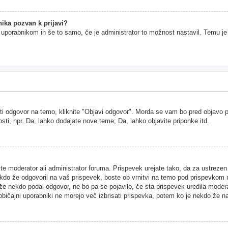
ika pozvan k prijavi?
im uporabnikom in še to samo, če je administrator to možnost nastavil. Temu j
ti odgovor na temo, kliknite "Objavi odgovor". Morda se vam bo pred objavo pri
sti, npr. Da, lahko dodajate nove teme; Da, lahko objavite priponke itd.
ste moderator ali administrator foruma. Prispevek urejate tako, da za ustreze
kdo že odgovoril na vaš prispevek, boste ob vrnitvi na temo pod prispevkom našl
 že nekdo podal odgovor, ne bo pa se pojavilo, če sta prispevek uredila moder
 običajni uporabniki ne morejo več izbrisati prispevka, potem ko je nekdo že n