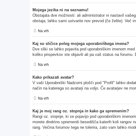
Mojega jezika ni na seznamu!
Obstajata dve možnosti: ali administrator ni nastavil vašeg
obstaja, lahko sami ustvarite nov prevod (če želite). Več i
Na vrh
Kaj so sličice poleg mojega uporabniškega imena?
Dve sliki se lahko pojavita pod uporabniškim imenom med pr
koliko prispevkov ste objavili ali pa vaš status na forumu
Na vrh
Kako prikazati avatar?
V vaši Uporabniški Nadzorni plošči pod "Profil" lahko dodate
način na katerega so avatarji na voljo. Če avatarjev ne mor
Na vrh
Kaj je moj rang oz. stopnja in kako ga spremenim?
Rangi oz. stopnje, ki se pojavijo pod uporabniškim imenom, p
morete direktno spremeniti besedišča katerih koli rangov na
rang. Večina forumov tega ne tolerira, zato vam lahko moder