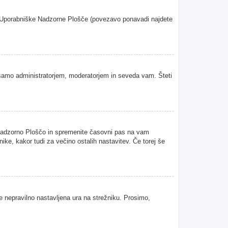
oje Uporabniške Nadzorne Plošče (povezavo ponavadi najdete
samo administratorjem, moderatorjem in seveda vam. Šteti
 Nadzorno Ploščo in spremenite časovni pas na vam
ke, kakor tudi za večino ostalih nastavitev. Če torej še
je nepravilno nastavljena ura na strežniku. Prosimo,