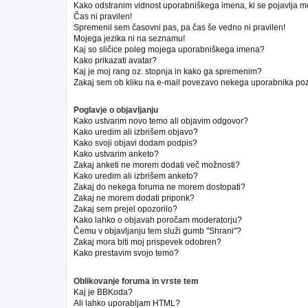
Kako odstranim vidnost uporabniškega imena, ki se pojavlja m
Čas ni pravilen!
Spremenil sem časovni pas, pa čas še vedno ni pravilen!
Mojega jezika ni na seznamu!
Kaj so sličice poleg mojega uporabniškega imena?
Kako prikazati avatar?
Kaj je moj rang oz. stopnja in kako ga spremenim?
Zakaj sem ob kliku na e-mail povezavo nekega uporabnika poz
Poglavje o objavljanju
Kako ustvarim novo temo ali objavim odgovor?
Kako uredim ali izbrišem objavo?
Kako svoji objavi dodam podpis?
Kako ustvarim anketo?
Zakaj anketi ne morem dodati več možnosti?
Kako uredim ali izbrišem anketo?
Zakaj do nekega foruma ne morem dostopati?
Zakaj ne morem dodati priponk?
Zakaj sem prejel opozorilo?
Kako lahko o objavah poročam moderatorju?
Čemu v objavljanju tem služi gumb "Shrani"?
Zakaj mora biti moj prispevek odobren?
Kako prestavim svojo temo?
Oblikovanje foruma in vrste tem
Kaj je BBKoda?
Ali lahko uporabljam HTML?