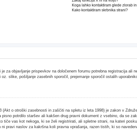
Zakaj funkcija X ni na voljo?
Koga lahko kontaktiram glede zlorab i
Kako kontaktiram skrbnika strani?
i je za objavljanje prispevkov na določenem forumu potrebna registracija ali 
i oz. slike, pošiljanje zasebnih sporočil, prejemanje sporočil ostalih uporabnik
Akt o otroški zasebnosti in zaščiti na spletu iz leta 1998) je zakon v Združen
 pisno potrdilo staršev ali kakšen drug pravni dokument z vsebino, da se zako
 tiče vas kot nekoga, ki se želi registrirati, ali spletne strani, na kateri pos
ni pravi naslov za kakršna koli pravna vprašanja, razen tistih, ki so naveden