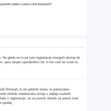
n pravnih zadev v zvezi s tem forumom?
ne. Ne glede na to pa vam registracija omogoči dostop do
ov, opisi skupin uporabnikov itd. in ker vam bo vzelo le
ih Državah, ki od spletnih strani, ki potencialno
niti skrbnik mladostnika strinja z oddajo osebnih
kušate z registracijo, se za pomoč obrnite na pravni svet.
a spodaj..