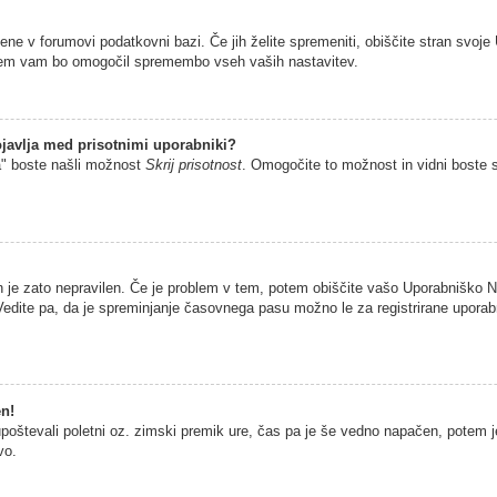
jene v forumovi podatkovni bazi. Če jih želite spremeniti, obiščite stran sv
istem vam bo omogočil spremembo vseh vaših nastavitev.
javlja med prisotnimi uporabniki?
a" boste našli možnost
Skrij prisotnost
. Omogočite to možnost in vidni boste 
n je zato nepravilen. Če je problem v tem, potem obiščite vašo Uporabniško
edite pa, da je spreminjanje časovnega pasu možno le za registrirane uporabni
en!
 upoštevali poletni oz. zimski premik ure, čas pa je še vedno napačen, potem 
vo.