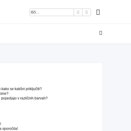
Iskanje
Napredno iskanje
kako se kakšni priključiti?
pine?
pojavljajo v različnih barvah?
!
 sporočila!