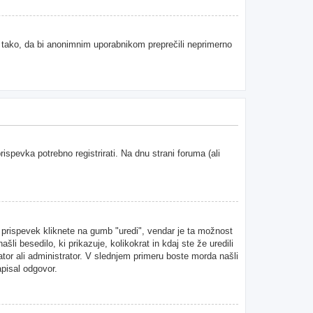
e tako, da bi anonimnim uporabnikom preprečili neprimerno
spevka potrebno registrirati. Na dnu strani foruma (ali
n prispevek kliknete na gumb "uredi", vendar je ta možnost
i besedilo, ki prikazuje, kolikokrat in kdaj ste že uredili
ator ali administrator. V slednjem primeru boste morda našli
apisal odgovor.