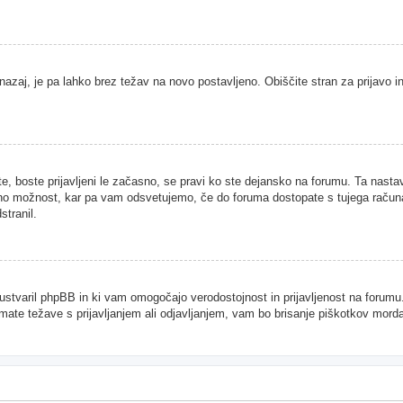
nazaj, je pa lahko brez težav na novo postavljeno. Obiščite stran za prijavo in
te, boste prijavljeni le začasno, se pravi ko ste dejansko na forumu. Ta nast
njeno možnost, kar pa vam odsvetujemo, če do foruma dostopate s tujega računal
stranil.
je ustvaril phpBB in ki vam omogočajo verodostojnost in prijavljenost na forum
imate težave s prijavljanjem ali odjavljanjem, vam bo brisanje piškotkov mor