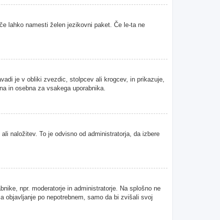
 če lahko namesti želen jezikovni paket. Če le-ta ne
i je v obliki zvezdic, stolpcev ali krogcev, in prikazuje,
tvena in osebna za vsakega uporabnika.
ali naložitev. To je odvisno od administratorja, da izbere
abnike, npr. moderatorje in administratorje. Na splošno ne
 za objavljanje po nepotrebnem, samo da bi zvišali svoj