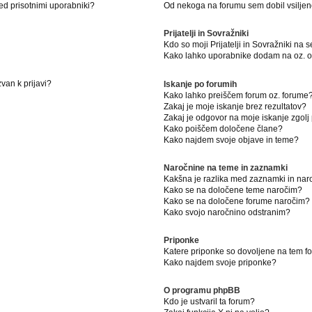
ed prisotnimi uporabniki?
Od nekoga na forumu sem dobil vsiljeno
Prijatelji in Sovražniki
Kdo so moji Prijatelji in Sovražniki na
Kako lahko uporabnike dodam na oz. od
van k prijavi?
Iskanje po forumih
Kako lahko preiščem forum oz. forume
Zakaj je moje iskanje brez rezultatov?
Zakaj je odgovor na moje iskanje zgolj
Kako poiščem določene člane?
Kako najdem svoje objave in teme?
Naročnine na teme in zaznamki
Kakšna je razlika med zaznamki in na
Kako se na določene teme naročim?
Kako se na določene forume naročim?
Kako svojo naročnino odstranim?
Priponke
Katere priponke so dovoljene na tem 
Kako najdem svoje priponke?
O programu phpBB
Kdo je ustvaril ta forum?