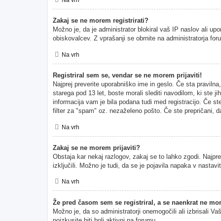
Zakaj se ne morem registrirati?
Možno je, da je administrator blokiral vaš IP naslov ali upo
obiskovalcev. Z vprašanji se obrnite na administratorja for
Na vrh
Registriral sem se, vendar se ne morem prijaviti!
Najprej preverite uporabniško ime in geslo. Če sta pravil
starega pod 13 let, boste morali slediti navodilom, ki ste ji
informacija vam je bila podana tudi med registracijo. Če ste
filter za "spam" oz. nezaželeno pošto. Če ste prepričani, da
Na vrh
Zakaj se ne morem prijaviti?
Obstaja kar nekaj razlogov, zakaj se to lahko zgodi. Najprej
izključili. Možno je tudi, da se je pojavila napaka v nasta
Na vrh
Že pred časom sem se registriral, a se naenkrat ne mor
Možno je, da so administratorji onemogočili ali izbrisali Va
poizkusite biti bolj aktivni na forumu.