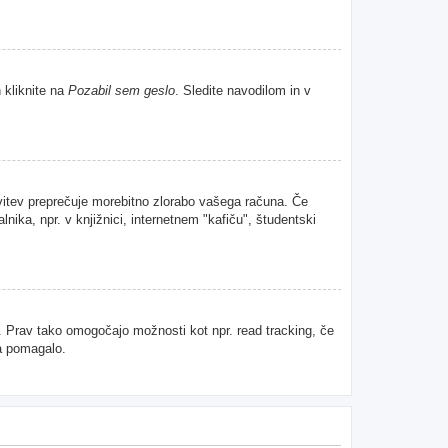
 kliknite na
Pozabil sem geslo
. Sledite navodilom in v
avitev preprečuje morebitno zlorabo vašega računa. Če
nika, npr. v knjižnici, internetnem "kafiču", študentski
u. Prav tako omogočajo možnosti kot npr. read tracking, če
da pomagalo.