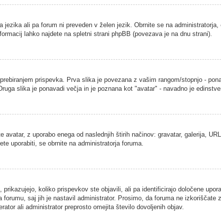
a jezika ali pa forum ni preveden v želen jezik. Obrnite se na administratorja,
nformacij lahko najdete na spletni strani phpBB (povezava je na dnu strani).
ebiranjem prispevka. Prva slika je povezana z vašim rangom/stopnjo - ponavad
. Druga slika je ponavadi večja in je poznana kot "avatar" - navadno je edins
 avatar, z uporabo enega od naslednjih štirih načinov: gravatar, galerija, URL 
ete uporabiti, se obrnite na administratorja foruma.
rikazujejo, koliko prispevkov ste objavili, ali pa identificirajo določene upor
 forumu, saj jih je nastavil administrator. Prosimo, da foruma ne izkoriščate
ator ali administrator preprosto omejita število dovoljenih objav.