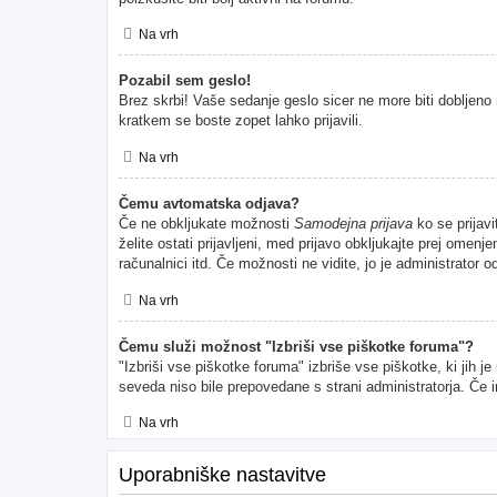
Na vrh
Pozabil sem geslo!
Brez skrbi! Vaše sedanje geslo sicer ne more biti dobljeno 
kratkem se boste zopet lahko prijavili.
Na vrh
Čemu avtomatska odjava?
Če ne obkljukate možnosti
Samodejna prijava
ko se prijavi
želite ostati prijavljeni, med prijavo obkljukajte prej ome
računalnici itd. Če možnosti ne vidite, jo je administrator od
Na vrh
Čemu služi možnost "Izbriši vse piškotke foruma"?
"Izbriši vse piškotke foruma" izbriše vse piškotke, ki jih 
seveda niso bile prepovedane s strani administratorja. Če 
Na vrh
Uporabniške nastavitve