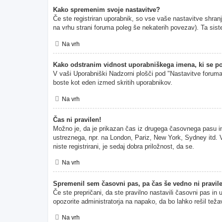
Kako spremenim svoje nastavitve?
Če ste registriran uporabnik, so vse vaše nastavitve shran
na vrhu strani foruma poleg še nekaterih povezav). Ta s
Na vrh
Kako odstranim vidnost uporabniškega imena, ki se po
V vaši Uporabniški Nadzorni plošči pod "Nastavitve forum
boste kot eden izmed skritih uporabnikov.
Na vrh
Čas ni pravilen!
Možno je, da je prikazan čas iz drugega časovnega pasu i
ustreznega, npr. na London, Pariz, New York, Sydney itd. V
niste registrirani, je sedaj dobra priložnost, da se.
Na vrh
Spremenil sem časovni pas, pa čas še vedno ni pravil
Če ste prepričani, da ste pravilno nastavili časovni pas in
opozorite administratorja na napako, da bo lahko rešil teža
Na vrh