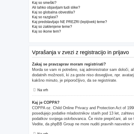
Kaj so smeški?
Ali lahko objavljam tudi slike?
Kaj so globalna obvestila?
Kaj so razglasi?
Kaj predstavljajo NE PREZRI (lepljivek) teme?
Kaj so zaklenjene teme?
Kaj so ikone tem?
Vprašanja v zvezi z registracijo in prijavo
Zakaj se pravzaprav moram registrirati?
Morda se vam ni potrebno, saj administrator sam določi, al
dodatnih možnosti, ki za goste niso dosegljive, npr. avatarj
kakšno minuto, je priporočljivo, da se registrirate.
Na vrh
Kaj je COPPA?
COPPA oz. Child Online Privacy and Protection Act of 1998 (
posedujejo podatke mladostnikov starih pod 13 let, zahteva
podatkov svojega oskrbovanca. Če niste prepričani, ali se to
Vedite, da phpBB Group ne more nuditi pravnih nasvetov in 
Na vrh