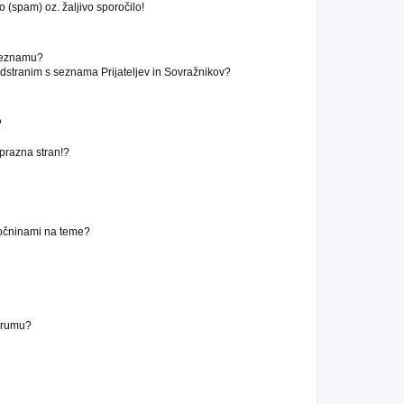
 (spam) oz. žaljivo sporočilo!
 seznamu?
stranim s seznama Prijateljev in Sovražnikov?
?
 prazna stran!?
ročninami na teme?
forumu?