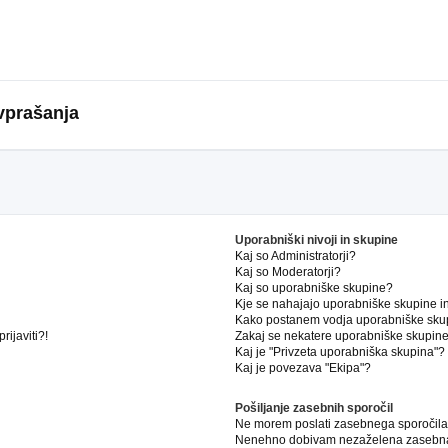
vprašanja
Uporabniški nivoji in skupine
Kaj so Administratorji?
Kaj so Moderatorji?
Kaj so uporabniške skupine?
Kje se nahajajo uporabniške skupine in 
Kako postanem vodja uporabniške sku
ijaviti?!
Zakaj se nekatere uporabniške skupine 
Kaj je "Privzeta uporabniška skupina"?
Kaj je povezava "Ekipa"?
Pošiljanje zasebnih sporočil
Ne morem poslati zasebnega sporočila
Nenehno dobivam nezaželena zasebna