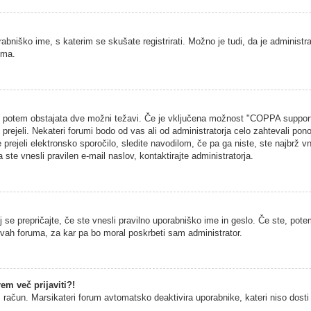
rabniško ime, s katerim se skušate registrirati. Možno je tudi, da je administra
uma.
na, potem obstajata dve možni težavi. Če je vključena možnost "COPPA support
h prejeli. Nekateri forumi bodo od vas ali od administratorja celo zahtevali pono
 prejeli elektronsko sporočilo, sledite navodilom, če pa ga niste, ste najbrž vn
 ste vnesli pravilen e-mail naslov, kontaktirajte administratorja.
 se prepričajte, če ste vnesli pravilno uporabniško ime in geslo. Če ste, potem
vitvah foruma, za kar pa bo moral poskrbeti sam administrator.
em več prijaviti?!
š račun. Marsikateri forum avtomatsko deaktivira uporabnike, kateri niso dosti č