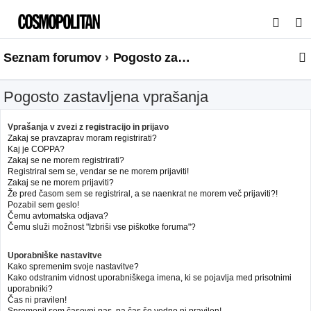
I
s
Seznam forumov
Pogosto zastavljena vprašanja
k
a
Pogosto zastavljena vprašanja
n
j
Vprašanja v zvezi z registracijo in prijavo
e
Zakaj se pravzaprav moram registrirati?
Kaj je COPPA?
Zakaj se ne morem registrirati?
Registriral sem se, vendar se ne morem prijaviti!
Zakaj se ne morem prijaviti?
Že pred časom sem se registriral, a se naenkrat ne morem več prijaviti?!
Pozabil sem geslo!
Čemu avtomatska odjava?
Čemu služi možnost "Izbriši vse piškotke foruma"?
Uporabniške nastavitve
Kako spremenim svoje nastavitve?
Kako odstranim vidnost uporabniškega imena, ki se pojavlja med prisotnimi
uporabniki?
Čas ni pravilen!
Spremenil sem časovni pas, pa čas še vedno ni pravilen!