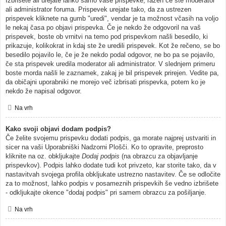
Izbrišete ali urejate lahko samo vaše prispevke, razen če ste moderator
ali administrator foruma. Prispevek urejate tako, da za ustrezen
prispevek kliknete na gumb "uredi", vendar je ta možnost včasih na voljo
le nekaj časa po objavi prispevka. Če je nekdo že odgovoril na vaš
prispevek, boste ob vrnitvi na temo pod prispevkom našli besedilo, ki
prikazuje, kolikokrat in kdaj ste že uredili prispevek. Kot že rečeno, se bo
besedilo pojavilo le, če je že nekdo podal odgovor, ne bo pa se pojavilo,
če sta prispevek uredila moderator ali administrator. V slednjem primeru
boste morda našli le zaznamek, zakaj je bil prispevek prirejen. Vedite pa,
da običajni uporabniki ne morejo več izbrisati prispevka, potem ko je
nekdo že napisal odgovor.
Na vrh
Kako svoji objavi dodam podpis?
Če želite svojemu prispevku dodati podpis, ga morate najprej ustvariti in
sicer na vaši Uporabniški Nadzorni Plošči. Ko to opravite, preprosto
kliknite na oz. obkljukajte
Dodaj podpis
(na obrazcu za objavljanje
prispevkov). Podpis lahko dodate tudi kot privzeto, kar storite tako, da v
nastavitvah svojega profila obkljukate ustrezno nastavitev. Če se odločite
za to možnost, lahko podpis v posameznih prispevkih še vedno izbrišete
- odkljukajte okence "dodaj podpis" pri samem obrazcu za pošiljanje.
Na vrh