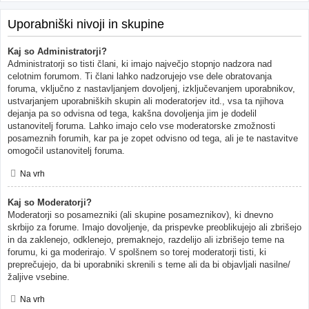
Uporabniški nivoji in skupine
Kaj so Administratorji?
Administratorji so tisti člani, ki imajo največjo stopnjo nadzora nad
celotnim forumom. Ti člani lahko nadzorujejo vse dele obratovanja
foruma, vključno z nastavljanjem dovoljenj, izključevanjem uporabnikov,
ustvarjanjem uporabniških skupin ali moderatorjev itd., vsa ta njihova
dejanja pa so odvisna od tega, kakšna dovoljenja jim je dodelil
ustanovitelj foruma. Lahko imajo celo vse moderatorske zmožnosti
posameznih forumih, kar pa je zopet odvisno od tega, ali je te nastavitve
omogočil ustanovitelj foruma.
Na vrh
Kaj so Moderatorji?
Moderatorji so posamezniki (ali skupine posameznikov), ki dnevno
skrbijo za forume. Imajo dovoljenje, da prispevke preoblikujejo ali zbrišejo
in da zaklenejo, odklenejo, premaknejo, razdelijo ali izbrišejo teme na
forumu, ki ga moderirajo. V spolšnem so torej moderatorji tisti, ki
preprečujejo, da bi uporabniki skrenili s teme ali da bi objavljali nasilne/
žaljive vsebine.
Na vrh