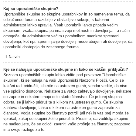
Kaj so uporabniške skupine?
Uporabniške skupine so skupine uporabnikov in so namenjene temu, da
udeležence foruma razdelijo v obvladljive sekcije, s katerimi
administrator lahko upravlja. Vsak uporabnik lahko pripada večim
skupinam, vsaka skupina pa ima svoje možnosti in dovoljenja. Ta način
omogoča, da administrator večim uporabnikom naenkrat spremeni
dovoljenja, kot npr. spreminjanje dovoljenj moderatorjem ali dovoljenje, da
uporabniki dostopajo do zasebnega foruma.
Na vrh
Kje se nahajajo uporabniške skupine in kako se kakšni priključiti?
Seznam uporabniških skupin lahko vidite pod povezavo "Uporabniške
skupine", ki se nahaja na vaši Uporabniški Nadzorni Plošči. Če bi se
kakšni radi pridružili, kliknite na ustrezen gumb, vendar vedite, da niso
vse splošno dostopne. Nekatere za vstop zahtevajo dovoljenje, nekatere
so zaprte in nekatere imajo celo skrito članstvo. Če je torej skupina
odprta, se ji lahko pridružite s klikom na ustrezen gumb. Če skupina
zahteva dovoljenje, lahko s klikom na ustrezen gumb zaprosite za
članstvo. Vodja skupine bo članstvo potrdil (ali ne) in vas prej morda še
vprašal, zakaj se skupini želite pridružiti. Prosimo, da voditelja skupine
ne nadlegujete, če se odloči zavrniti vašo prošnjo za članstvo; zagotovo
ima svoje razloge za to.