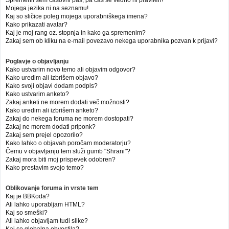
Mojega jezika ni na seznamu!
Kaj so sličice poleg mojega uporabniškega imena?
Kako prikazati avatar?
Kaj je moj rang oz. stopnja in kako ga spremenim?
Zakaj sem ob kliku na e-mail povezavo nekega uporabnika pozvan k prijavi?
Poglavje o objavljanju
Kako ustvarim novo temo ali objavim odgovor?
Kako uredim ali izbrišem objavo?
Kako svoji objavi dodam podpis?
Kako ustvarim anketo?
Zakaj anketi ne morem dodati več možnosti?
Kako uredim ali izbrišem anketo?
Zakaj do nekega foruma ne morem dostopati?
Zakaj ne morem dodati priponk?
Zakaj sem prejel opozorilo?
Kako lahko o objavah poročam moderatorju?
Čemu v objavljanju tem služi gumb "Shrani"?
Zakaj mora biti moj prispevek odobren?
Kako prestavim svojo temo?
Oblikovanje foruma in vrste tem
Kaj je BBKoda?
Ali lahko uporabljam HTML?
Kaj so smeški?
Ali lahko objavljam tudi slike?