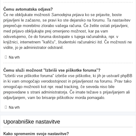
Čemu avtomatska odjava?
Če ne obkljukate možnosti
Samodejna prijava
ko se prijavite, boste
prijavljeni le začasno, se pravi ko ste dejansko na forumu. Ta nastavitev
preprečuje morebitno zlorabo vašega računa. Če želite ostati prijavljeni,
med prijavo obkljukajte prej omenjeno možnost, kar pa vam
odsvetujemo, če do foruma dostopate s tujega računalnika, npr. v
knjižnici, internetnem "kafiču", študentski računalnici itd. Če možnosti ne
vidite, jo je administrator odstranil.
Na vrh
Čemu služi možnost "Izbriši vse piškotke foruma"?
"Izbriši vse piškotke foruma" izbriše vse piškotke, ki jih je ustvaril phpBB
in ki vam omogočajo verodostojnost in prijavljenost na forumu. Prav tako
omogočajo možnosti kot npr. read tracking, če seveda niso bile
prepovedane s strani administratorja. Če imate težave s prijavljanjem ali
odjavljanjem, vam bo brisanje piškotkov morda pomagalo.
Na vrh
Uporabniške nastavitve
Kako spremenim svoje nastavitve?