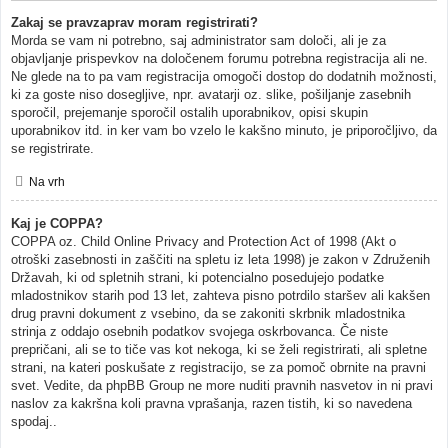
Zakaj se pravzaprav moram registrirati?
Morda se vam ni potrebno, saj administrator sam določi, ali je za
objavljanje prispevkov na določenem forumu potrebna registracija ali ne.
Ne glede na to pa vam registracija omogoči dostop do dodatnih možnosti,
ki za goste niso dosegljive, npr. avatarji oz. slike, pošiljanje zasebnih
sporočil, prejemanje sporočil ostalih uporabnikov, opisi skupin
uporabnikov itd. in ker vam bo vzelo le kakšno minuto, je priporočljivo, da
se registrirate.
Na vrh
Kaj je COPPA?
COPPA oz. Child Online Privacy and Protection Act of 1998 (Akt o
otroški zasebnosti in zaščiti na spletu iz leta 1998) je zakon v Združenih
Državah, ki od spletnih strani, ki potencialno posedujejo podatke
mladostnikov starih pod 13 let, zahteva pisno potrdilo staršev ali kakšen
drug pravni dokument z vsebino, da se zakoniti skrbnik mladostnika
strinja z oddajo osebnih podatkov svojega oskrbovanca. Če niste
prepričani, ali se to tiče vas kot nekoga, ki se želi registrirati, ali spletne
strani, na kateri poskušate z registracijo, se za pomoč obrnite na pravni
svet. Vedite, da phpBB Group ne more nuditi pravnih nasvetov in ni pravi
naslov za kakršna koli pravna vprašanja, razen tistih, ki so navedena
spodaj..