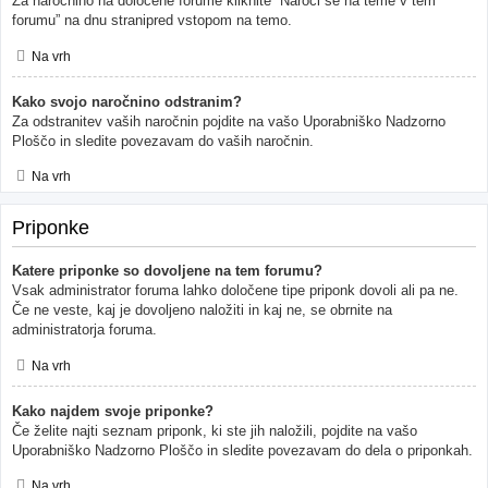
Za naročnino na določene forume kliknite “Naroči se na teme v tem
forumu” na dnu stranipred vstopom na temo.
Na vrh
Kako svojo naročnino odstranim?
Za odstranitev vaših naročnin pojdite na vašo Uporabniško Nadzorno
Ploščo in sledite povezavam do vaših naročnin.
Na vrh
Priponke
Katere priponke so dovoljene na tem forumu?
Vsak administrator foruma lahko določene tipe priponk dovoli ali pa ne.
Če ne veste, kaj je dovoljeno naložiti in kaj ne, se obrnite na
administratorja foruma.
Na vrh
Kako najdem svoje priponke?
Če želite najti seznam priponk, ki ste jih naložili, pojdite na vašo
Uporabniško Nadzorno Ploščo in sledite povezavam do dela o priponkah.
Na vrh