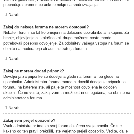
preprečuje spremembo ankete nekje na sredi izvajanja.
Na vrh
Zakaj do nekega foruma ne morem dostopati?
Nekateri forumi so lahko omejeni na določene uporabnike ali skupine. Za
branje, objavljanje ali kakršno koli drugo možnost boste morda
potrebovali posebno dovoljenje. Za odobritev vašega vstopa na forum se
obrnite na moderatorja ali administratorja foruma.
Na vrh
Zakaj ne morem dodati priponk?
Dovoljenja za priponke so dodeljena glede na forum ali pa glede na
uporabnika. Administrator foruma morda ni dovolil dodajanje priponk na
forumu, na katerem ste, ali pa je ta možnost dovoljena le določeni
skupini. Če ne veste, zakaj vam ta možnost ni omogočena, se obrnite na
administratorja foruma.
Na vrh
Zakaj sem prejel opozorilo?
Vsak administrator ima za svoj forum določena svoja pravila. Če ste
kakšno od teh pravil prekršili, ste verjetno prejeli opozorilo. Vedite, da je