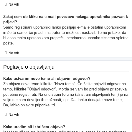
Na vrh
Zakaj sem ob kliku na e-mail povezavo nekega uporabnika pozvan k
prijavi?
Samo registrirani uporabniki lahko pošiljajo e-maile ostalim uporabnikom
in še to samo, če je administrator to možnost nastavil. Temu je tako, da
bi anonimnim uporabnikom preprečili neprimerno uporabo sistema spletne
pošte.
Na vrh
Poglavje o objavljanju
Kako ustvarim novo temo ali objavim odgovor?
Za objavo nove teme kliknite "Nova tema". Če želite objaviti odgovor na
temo, kliknite "Objavi odgovor". Morda se vam bo pred objavo prispevka
potrebno registrirati. Na dnu strani foruma (ali strani objavljenih tem) je na
voljo seznam dovoljenih možnosti, npr. Da, lahko dodajate nove teme;
Da, lahko objavite priponke itd.
Na vrh
Kako uredim ali izbrišem objavo?