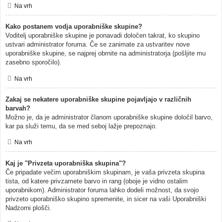
Na vrh
Kako postanem vodja uporabniške skupine?
Voditelj uporabniške skupine je ponavadi določen takrat, ko skupino
ustvari administrator foruma. Če se zanimate za ustvaritev nove
uporabniške skupine, se najprej obrnite na administratorja (pošljite mu
zasebno sporočilo).
Na vrh
Zakaj se nekatere uporabniške skupine pojavljajo v različnih
barvah?
Možno je, da je administrator članom uporabniške skupine določil barvo,
kar pa služi temu, da se med seboj lažje prepoznajo.
Na vrh
Kaj je "Privzeta uporabniška skupina"?
Če pripadate večim uporabniškim skupinam, je vaša privzeta skupina
tista, od katere privzamete barvo in rang (oboje je vidno ostalim
uporabnikom). Administrator foruma lahko dodeli možnost, da svojo
privzeto uporabniško skupino spremenite, in sicer na vaši Uporabniški
Nadzorni plošči.