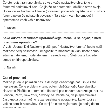
Če ste registriran uporabnik, so vse vaše nastavitve shranjene v
forumovi podatkovni bazi. Če jih želite spremeniti, obiščite stran svoje
Uporabniške Nadzorne Plošče (povezavo ponavadi najdete na vrhu strani
foruma poleg še nekaterih povezav). Ta sistem vam bo omogočil
spremembo vseh vaših nastavitev.
Na vrh
Kako odstranim vidnost uporabniškega imena, ki se pojavlja med
prisotnimi uporabniki?
V vaši Uporabniški Nadzorni plošči pod "Nastavitve foruma" boste našli
možnost
Skrij prisotnost
. Omogočite to možnost in vidni boste samo
administratorjem, moderatorjem in seveda vam. Šteti boste kot eden
izmed skritih uporabnikov.
Na vrh
Čas ni pravilen!
Možno je, da je prikazan čas iz drugega časovnega pasu in je zato
nepravilen. Če je problem v tem, potem obiščite vašo Uporabniško
Nadzorno Ploščo in spremenite časovni pas na vam ustreznega, npr. na
London, Pariz, New York, Sydney itd. Vedite pa, da je spreminjanje
časovnega pasu možno le za registrirane uporabnike, kakor tudi za
večino ostalih nastavitev. Če torej še niste registrirani, je sedaj dobra