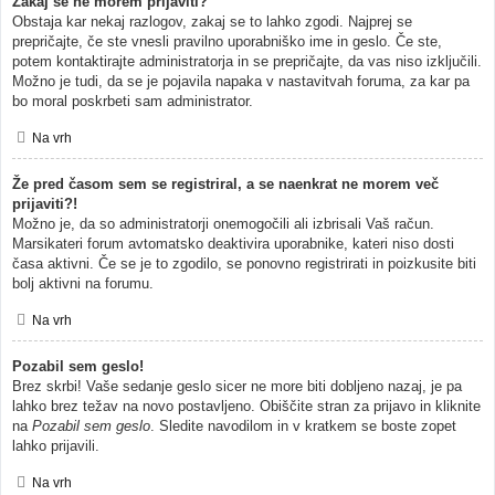
Zakaj se ne morem prijaviti?
Obstaja kar nekaj razlogov, zakaj se to lahko zgodi. Najprej se
prepričajte, če ste vnesli pravilno uporabniško ime in geslo. Če ste,
potem kontaktirajte administratorja in se prepričajte, da vas niso izključili.
Možno je tudi, da se je pojavila napaka v nastavitvah foruma, za kar pa
bo moral poskrbeti sam administrator.
Na vrh
Že pred časom sem se registriral, a se naenkrat ne morem več
prijaviti?!
Možno je, da so administratorji onemogočili ali izbrisali Vaš račun.
Marsikateri forum avtomatsko deaktivira uporabnike, kateri niso dosti
časa aktivni. Če se je to zgodilo, se ponovno registrirati in poizkusite biti
bolj aktivni na forumu.
Na vrh
Pozabil sem geslo!
Brez skrbi! Vaše sedanje geslo sicer ne more biti dobljeno nazaj, je pa
lahko brez težav na novo postavljeno. Obiščite stran za prijavo in kliknite
na
Pozabil sem geslo
. Sledite navodilom in v kratkem se boste zopet
lahko prijavili.
Na vrh