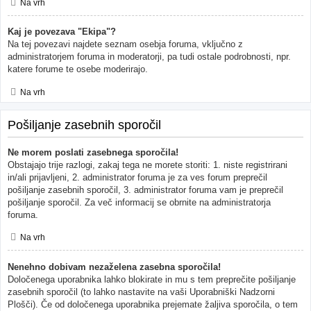
Na vrh
Kaj je povezava "Ekipa"?
Na tej povezavi najdete seznam osebja foruma, vključno z
administratorjem foruma in moderatorji, pa tudi ostale podrobnosti, npr.
katere forume te osebe moderirajo.
Na vrh
Pošiljanje zasebnih sporočil
Ne morem poslati zasebnega sporočila!
Obstajajo trije razlogi, zakaj tega ne morete storiti: 1. niste registrirani
in/ali prijavljeni, 2. administrator foruma je za ves forum preprečil
pošiljanje zasebnih sporočil, 3. administrator foruma vam je preprečil
pošiljanje sporočil. Za več informacij se obrnite na administratorja
foruma.
Na vrh
Nenehno dobivam nezaželena zasebna sporočila!
Določenega uporabnika lahko blokirate in mu s tem preprečite pošiljanje
zasebnih sporočil (to lahko nastavite na vaši Uporabniški Nadzorni
Plošči). Če od določenega uporabnika prejemate žaljiva sporočila, o tem