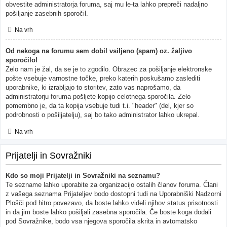
obvestite administratorja foruma, saj mu le-ta lahko prepreči nadaljno
pošiljanje zasebnih sporočil.
Na vrh
Od nekoga na forumu sem dobil vsiljeno (spam) oz. žaljivo
sporočilo!
Zelo nam je žal, da se je to zgodilo. Obrazec za pošiljanje elektronske
pošte vsebuje varnostne točke, preko katerih poskušamo zaslediti
uporabnike, ki izrabljajo to storitev, zato vas naprošamo, da
administratorju foruma pošljete kopijo celotnega sporočila. Zelo
pomembno je, da ta kopija vsebuje tudi t.i. "header" (del, kjer so
podrobnosti o pošiljatelju), saj bo tako administrator lahko ukrepal.
Na vrh
Prijatelji in Sovražniki
Kdo so moji Prijatelji in Sovražniki na seznamu?
Te sezname lahko uporabite za organizacijo ostalih članov foruma. Člani
z vašega seznama Prijateljev bodo dostopni tudi na Uporabniški Nadzorni
Plošči pod hitro povezavo, da boste lahko videli njihov status prisotnosti
in da jim boste lahko pošiljali zasebna sporočila. Če boste koga dodali
pod Sovražnike, bodo vsa njegova sporočila skrita in avtomatsko