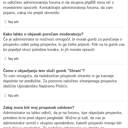
to odločitev administratorja foruma in da skupina phpBB nima nič z
morebitnimi opozorili. Kontaktirajte administratorja foruma, da vam
pojasni, zakaj ste prejeli obvestilo.
Na vrh
Kako lahko o objavah poročam moderatorju?
Če je administrator to možnost omogočil, bi morali gumb za poročanje o
prispevku videti poleg prispevka, ki ga želite prijaviti. Klik na ta gumb vas
bo popeljal skozi potrebne korake, ki jih morate opraviti.
Na vrh
Čemu v objavljanju tem služi gumb "Shrani"?
To vam omogoča, da nedokončan prispevek shranite in ga kasneje
dopolnite ter predložite. Za ponovno naložitev shranjenega prispevka
obiščite Uporabniško Nadzorno Ploščo.
Na vrh
Zakaj mora biti moj prispevek odobren?
Administrator se lahko odloči, da je na forumu, kjer objavljate prispevke,
potrebno le-te pred objavo pregledati. Možno je tudi, da vas je
administrator uvrstil v skupino uporabnikov, katerih prispevki morajo biti