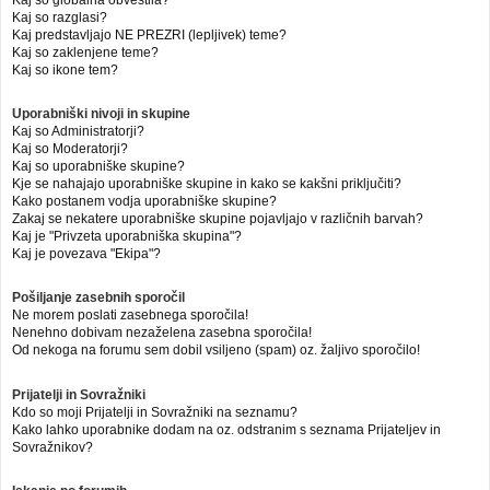
Kaj so globalna obvestila?
Kaj so razglasi?
Kaj predstavljajo NE PREZRI (lepljivek) teme?
Kaj so zaklenjene teme?
Kaj so ikone tem?
Uporabniški nivoji in skupine
Kaj so Administratorji?
Kaj so Moderatorji?
Kaj so uporabniške skupine?
Kje se nahajajo uporabniške skupine in kako se kakšni priključiti?
Kako postanem vodja uporabniške skupine?
Zakaj se nekatere uporabniške skupine pojavljajo v različnih barvah?
Kaj je "Privzeta uporabniška skupina"?
Kaj je povezava "Ekipa"?
Pošiljanje zasebnih sporočil
Ne morem poslati zasebnega sporočila!
Nenehno dobivam nezaželena zasebna sporočila!
Od nekoga na forumu sem dobil vsiljeno (spam) oz. žaljivo sporočilo!
Prijatelji in Sovražniki
Kdo so moji Prijatelji in Sovražniki na seznamu?
Kako lahko uporabnike dodam na oz. odstranim s seznama Prijateljev in
Sovražnikov?