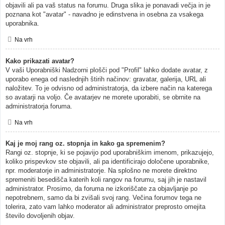
objavili ali pa vaš status na forumu. Druga slika je ponavadi večja in je
poznana kot "avatar" - navadno je edinstvena in osebna za vsakega
uporabnika.
Na vrh
Kako prikazati avatar?
V vaši Uporabniški Nadzorni plošči pod "Profil" lahko dodate avatar, z
uporabo enega od naslednjih štirih načinov: gravatar, galerija, URL ali
naložitev. To je odvisno od administratorja, da izbere način na katerega
so avatarji na voljo. Če avatarjev ne morete uporabiti, se obrnite na
administratorja foruma.
Na vrh
Kaj je moj rang oz. stopnja in kako ga spremenim?
Rangi oz. stopnje, ki se pojavijo pod uporabniškim imenom, prikazujejo,
koliko prispevkov ste objavili, ali pa identificirajo določene uporabnike,
npr. moderatorje in administratorje. Na splošno ne morete direktno
spremeniti besedišča katerih koli rangov na forumu, saj jih je nastavil
administrator. Prosimo, da foruma ne izkoriščate za objavljanje po
nepotrebnem, samo da bi zvišali svoj rang. Večina forumov tega ne
tolerira, zato vam lahko moderator ali administrator preprosto omejita
število dovoljenih objav.