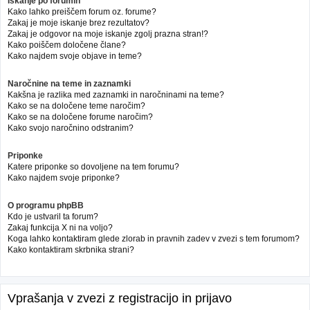
Iskanje po forumih
Kako lahko preiščem forum oz. forume?
Zakaj je moje iskanje brez rezultatov?
Zakaj je odgovor na moje iskanje zgolj prazna stran!?
Kako poiščem določene člane?
Kako najdem svoje objave in teme?
Naročnine na teme in zaznamki
Kakšna je razlika med zaznamki in naročninami na teme?
Kako se na določene teme naročim?
Kako se na določene forume naročim?
Kako svojo naročnino odstranim?
Priponke
Katere priponke so dovoljene na tem forumu?
Kako najdem svoje priponke?
O programu phpBB
Kdo je ustvaril ta forum?
Zakaj funkcija X ni na voljo?
Koga lahko kontaktiram glede zlorab in pravnih zadev v zvezi s tem forumom?
Kako kontaktiram skrbnika strani?
Vprašanja v zvezi z registracijo in prijavo