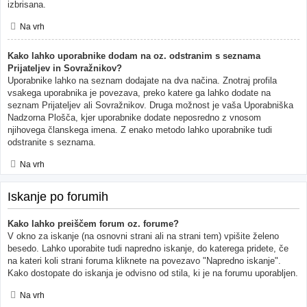
izbrisana.
Na vrh
Kako lahko uporabnike dodam na oz. odstranim s seznama
Prijateljev in Sovražnikov?
Uporabnike lahko na seznam dodajate na dva načina. Znotraj profila
vsakega uporabnika je povezava, preko katere ga lahko dodate na
seznam Prijateljev ali Sovražnikov. Druga možnost je vaša Uporabniška
Nadzorna Plošča, kjer uporabnike dodate neposredno z vnosom
njihovega članskega imena. Z enako metodo lahko uporabnike tudi
odstranite s seznama.
Na vrh
Iskanje po forumih
Kako lahko preiščem forum oz. forume?
V okno za iskanje (na osnovni strani ali na strani tem) vpišite želeno
besedo. Lahko uporabite tudi napredno iskanje, do katerega pridete, če
na kateri koli strani foruma kliknete na povezavo "Napredno iskanje".
Kako dostopate do iskanja je odvisno od stila, ki je na forumu uporabljen.
Na vrh