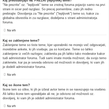
Kaj predstavljajo NE PREZRI (lepljivek) teme?
"Ne prezrite" oz. "lepljivek" teme se znotraj foruma pojavijo samo na prvi
strani in sicer pod razglasi. So precej pomembne, zato jih redno
prebirajte. Dovoljenja za "Ne prezrite" ("lepljivek") teme so, kakor za
globalna obvestila in za razglase, dodeljena s strani administratorja
foruma.
Na vrh
Kaj so zaklenjene teme?
Zaklenjene teme so tiste teme, kjer uporabniki ne morejo več odgovarjati,
morebitne ankete, ki jih vsebuje, pa so končane. Teme so lahko
zaklenjene iz večih razlogov, zaklenita pa jih lahko tako moderator kakor
tudi admnistrator foruma. Tudi sami imate morda možnost, da svojo temo
zaklenete, kar pa je seveda odvisno od možnosti in dovoljenj, ki vam jih
je dodelil administrator foruma.
Na vrh
Kaj so ikone tem?
Ikone tem so slike, ki jih je izbral avtor teme in se navezujejo na vsebino.
Ali lahko ikone tem uporabljate ali ne, je odvisno od možnosti oz.
dovoljenj, ki vam jih je odobril administrator foruma.
Na vrh