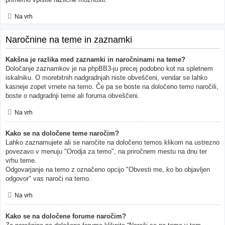
Na vrh
Naročnine na teme in zaznamki
Kakšna je razlika med zaznamki in naročninami na teme?
Določanje zaznamkov je na phpBB3-ju precej podobno kot na spletnem
iskalniku. O morebitnih nadgradnjah niste obveščeni, vendar se lahko
kasneje zopet vrnete na temo. Če pa se boste na določeno temo naročili,
boste o nadgradnji teme ali foruma obveščeni.
Na vrh
Kako se na določene teme naročim?
Lahko zaznamujete ali se naročite na določeno temos klikom na ustrezno
povezavo v menuju "Orodja za temo", na priročnem mestu na dnu ter
vrhu teme.
Odgovarjanje na temo z označeno opcijo "Obvesti me, ko bo objavljen
odgovor" vas naroči na temo.
Na vrh
Kako se na določene forume naročim?