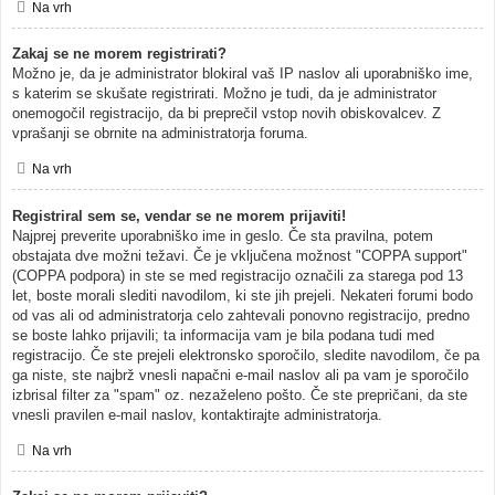
Na vrh
Zakaj se ne morem registrirati?
Možno je, da je administrator blokiral vaš IP naslov ali uporabniško ime,
s katerim se skušate registrirati. Možno je tudi, da je administrator
onemogočil registracijo, da bi preprečil vstop novih obiskovalcev. Z
vprašanji se obrnite na administratorja foruma.
Na vrh
Registriral sem se, vendar se ne morem prijaviti!
Najprej preverite uporabniško ime in geslo. Če sta pravilna, potem
obstajata dve možni težavi. Če je vključena možnost "COPPA support"
(COPPA podpora) in ste se med registracijo označili za starega pod 13
let, boste morali slediti navodilom, ki ste jih prejeli. Nekateri forumi bodo
od vas ali od administratorja celo zahtevali ponovno registracijo, predno
se boste lahko prijavili; ta informacija vam je bila podana tudi med
registracijo. Če ste prejeli elektronsko sporočilo, sledite navodilom, če pa
ga niste, ste najbrž vnesli napačni e-mail naslov ali pa vam je sporočilo
izbrisal filter za "spam" oz. nezaželeno pošto. Če ste prepričani, da ste
vnesli pravilen e-mail naslov, kontaktirajte administratorja.
Na vrh