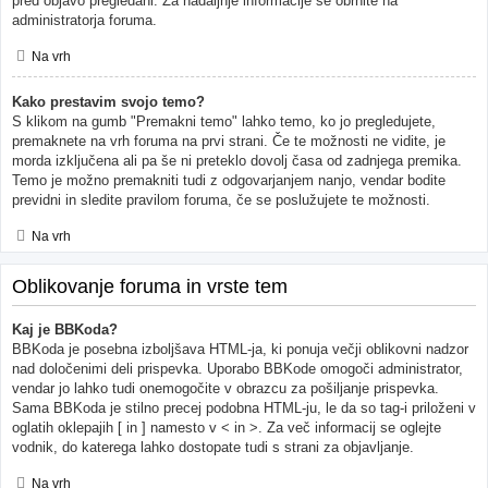
pred objavo pregledani. Za nadaljnje informacije se obrnite na
administratorja foruma.
Na vrh
Kako prestavim svojo temo?
S klikom na gumb "Premakni temo" lahko temo, ko jo pregledujete,
premaknete na vrh foruma na prvi strani. Če te možnosti ne vidite, je
morda izključena ali pa še ni preteklo dovolj časa od zadnjega premika.
Temo je možno premakniti tudi z odgovarjanjem nanjo, vendar bodite
previdni in sledite pravilom foruma, če se poslužujete te možnosti.
Na vrh
Oblikovanje foruma in vrste tem
Kaj je BBKoda?
BBKoda je posebna izboljšava HTML-ja, ki ponuja večji oblikovni nadzor
nad določenimi deli prispevka. Uporabo BBKode omogoči administrator,
vendar jo lahko tudi onemogočite v obrazcu za pošiljanje prispevka.
Sama BBKoda je stilno precej podobna HTML-ju, le da so tag-i priloženi v
oglatih oklepajih [ in ] namesto v < in >. Za več informacij se oglejte
vodnik, do katerega lahko dostopate tudi s strani za objavljanje.
Na vrh