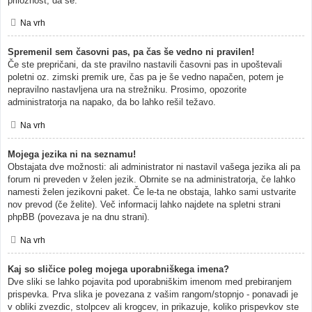
priložnost, da se.
Na vrh
Spremenil sem časovni pas, pa čas še vedno ni pravilen!
Če ste prepričani, da ste pravilno nastavili časovni pas in upoštevali
poletni oz. zimski premik ure, čas pa je še vedno napačen, potem je
nepravilno nastavljena ura na strežniku. Prosimo, opozorite
administratorja na napako, da bo lahko rešil težavo.
Na vrh
Mojega jezika ni na seznamu!
Obstajata dve možnosti: ali administrator ni nastavil vašega jezika ali pa
forum ni preveden v želen jezik. Obrnite se na administratorja, če lahko
namesti želen jezikovni paket. Če le-ta ne obstaja, lahko sami ustvarite
nov prevod (če želite). Več informacij lahko najdete na spletni strani
phpBB (povezava je na dnu strani).
Na vrh
Kaj so sličice poleg mojega uporabniškega imena?
Dve sliki se lahko pojavita pod uporabniškim imenom med prebiranjem
prispevka. Prva slika je povezana z vašim rangom/stopnjo - ponavadi je
v obliki zvezdic, stolpcev ali krogcev, in prikazuje, koliko prispevkov ste