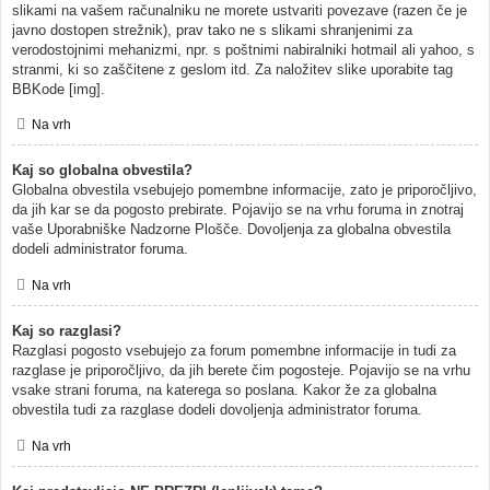
slikami na vašem računalniku ne morete ustvariti povezave (razen če je
javno dostopen strežnik), prav tako ne s slikami shranjenimi za
verodostojnimi mehanizmi, npr. s poštnimi nabiralniki hotmail ali yahoo, s
stranmi, ki so zaščitene z geslom itd. Za naložitev slike uporabite tag
BBKode [img].
Na vrh
Kaj so globalna obvestila?
Globalna obvestila vsebujejo pomembne informacije, zato je priporočljivo,
da jih kar se da pogosto prebirate. Pojavijo se na vrhu foruma in znotraj
vaše Uporabniške Nadzorne Plošče. Dovoljenja za globalna obvestila
dodeli administrator foruma.
Na vrh
Kaj so razglasi?
Razglasi pogosto vsebujejo za forum pomembne informacije in tudi za
razglase je priporočljivo, da jih berete čim pogosteje. Pojavijo se na vrhu
vsake strani foruma, na katerega so poslana. Kakor že za globalna
obvestila tudi za razglase dodeli dovoljenja administrator foruma.
Na vrh