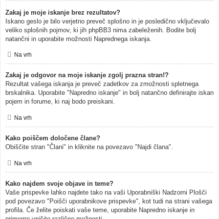
Zakaj je moje iskanje brez rezultatov?
Iskano geslo je bilo verjetno preveč splošno in je posledično vključevalo
veliko splošnih pojmov, ki jih phpBB3 nima zabeleženih. Bodite bolj
natančni in uporabite možnosti Naprednega iskanja.
Na vrh
Zakaj je odgovor na moje iskanje zgolj prazna stran!?
Rezultat vašega iskanja je preveč zadetkov za zmožnosti spletnega
brskalnika. Uporabite "Napredno iskanje" in bolj natančno definirajte iskan
pojem in forume, ki naj bodo preiskani.
Na vrh
Kako poiščem določene člane?
Obiščite stran "Člani" in kliknite na povezavo "Najdi člana".
Na vrh
Kako najdem svoje objave in teme?
Vaše prispevke lahko najdete tako na vaši Uporabniški Nadzorni Plošči
pod povezavo "Poišči uporabnikove prispevke", kot tudi na strani vašega
profila. Če želite poiskati vaše teme, uporabite Napredno iskanje in
primerno vpišite različne možnosti.