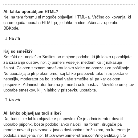
Ali lahko uporabljam HTML?
Ne, na tem forumu ni mogoče objavljati HTML-ja. Večino oblikovanja, ki
ga omogoča uporaba HTML-ja, je lahko nadomeščena z uporabo
BBKode.
Na vrh
Kaj so smeški?
Smeški oz. angleško Smilies so majhne podobe, ki jih lahko uporabljate
za izražanje čustev, npr. :) pomeni veselje, medtem ko :( nakazuje
žalost. Celoten seznam smeškov lahko vidite na obrazcu za pošiljanje.
Ne uporabljajte jih prekomerno, saj lahko prispevek tako hitro postane
neberljiv, moderator pa bo izbrisal vaše smeške ali pa kar celoten
prispevek. Administrator foruma je morda celo nastavil številčno omejitev
uporabe smeškov, ki jih lahko v prispevku uporabite.
Na vrh
Ali lahko objavljam tudi slike?
Da, tudi slike lahko objavite v prispevku. Če je administrator dovolil
uporabo priponk, boste podobo lahko naložili na forum, drugače pa
morate navesti povezavo z javno dostopnim strežnikom, na katerem je
podoba shranjena, npr. http://www.primer-strani.com/moja-slika.gif. S