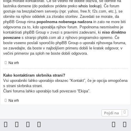
koga morate kontaktirati. Če še vedno ne dobite odziva, se obrnite na
lastnika domene (do podatkov pridete preko
whois lookup
). Če forum
gostuje na brezplačnem serverju (npr. yahoo, free.fr, f2s.com, etc.), se
obrnite na njihov oddelek za zlorabo storitev. Zavedati se morate, da
phpBB Group nima
popolnoma nobenega nadzora
in zato ne more biti
odgovorna za to, kdo uporablja njihov forum. Popolnoma nesmiselno je
kontaktirati phpBB Group v zvezi s pravnimi zadevami, ki
niso direktno
povezane
s stranjo phpbb.com ali z njihovo programsko opremo. Če
boste vseeno poslali sporočilo phpBB Group o uporabi njihovega foruma,
se zavedajte, da boste v najboljšem primeru dobili le kratek odgovor, v
večini primerov pa sploh ne boste dobili odgovora.
Na vrh
Kako kontaktiram skrbnika strani?
Vsi uporabniki lahko uporabijo obrazec “Kontakt”, če je opcija omogočena
s strani skrbnika strani.
Člani foruma lahko uporabijo tudi povezavo “Ekipa”.
Na vrh
Pojdi na