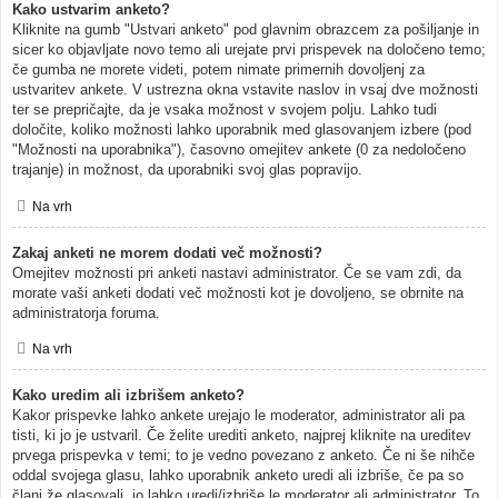
Kako ustvarim anketo?
Kliknite na gumb "Ustvari anketo" pod glavnim obrazcem za pošiljanje in
sicer ko objavljate novo temo ali urejate prvi prispevek na določeno temo;
če gumba ne morete videti, potem nimate primernih dovoljenj za
ustvaritev ankete. V ustrezna okna vstavite naslov in vsaj dve možnosti
ter se prepričajte, da je vsaka možnost v svojem polju. Lahko tudi
določite, koliko možnosti lahko uporabnik med glasovanjem izbere (pod
"Možnosti na uporabnika"), časovno omejitev ankete (0 za nedoločeno
trajanje) in možnost, da uporabniki svoj glas popravijo.
Na vrh
Zakaj anketi ne morem dodati več možnosti?
Omejitev možnosti pri anketi nastavi administrator. Če se vam zdi, da
morate vaši anketi dodati več možnosti kot je dovoljeno, se obrnite na
administratorja foruma.
Na vrh
Kako uredim ali izbrišem anketo?
Kakor prispevke lahko ankete urejajo le moderator, administrator ali pa
tisti, ki jo je ustvaril. Če želite urediti anketo, najprej kliknite na ureditev
prvega prispevka v temi; to je vedno povezano z anketo. Če ni še nihče
oddal svojega glasu, lahko uporabnik anketo uredi ali izbriše, če pa so
člani že glasovali, jo lahko uredi/izbriše le moderator ali administrator. To