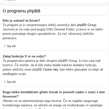
O programu phpBB
Kdo je ustvaril ta forum?
Ta program je (v nespremenjeni obliki) avtorsko delo
phpBB Group
.
Javnosti je na voljo pod pogoji GNU General Public Licence in se lahko
prosto posreduje drugim uporabnikom. Za več informacij obiščite
povezavo.
Na vrh
Zakaj funkcija X ni na voljo?
Ta programska oprema je delo skupine phpBB Group, ki ima zanj tudi
licenco. Če mislite, da bi bilo treba dodati kakšno dodatno funkcijo,
potem obiščite stran phpBB
Center idej
, kjer lahko glasujete za ideje ali
predlagate svojo.
Na vrh
Koga lahko kontaktiram glede zlorab in pravnih zadev v zvezi s tem
forumom?
Obrnite se na administratorja tega foruma. Če ne najdete njegovega
kontaktnega naslova, se obrnite na enega od moderatorjev in vprašajte