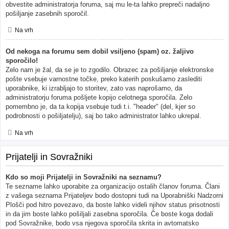
obvestite administratorja foruma, saj mu le-ta lahko prepreči nadaljno
pošiljanje zasebnih sporočil.
Na vrh
Od nekoga na forumu sem dobil vsiljeno (spam) oz. žaljivo
sporočilo!
Zelo nam je žal, da se je to zgodilo. Obrazec za pošiljanje elektronske
pošte vsebuje varnostne točke, preko katerih poskušamo zaslediti
uporabnike, ki izrabljajo to storitev, zato vas naprošamo, da
administratorju foruma pošljete kopijo celotnega sporočila. Zelo
pomembno je, da ta kopija vsebuje tudi t.i. "header" (del, kjer so
podrobnosti o pošiljatelju), saj bo tako administrator lahko ukrepal.
Na vrh
Prijatelji in Sovražniki
Kdo so moji Prijatelji in Sovražniki na seznamu?
Te sezname lahko uporabite za organizacijo ostalih članov foruma. Člani
z vašega seznama Prijateljev bodo dostopni tudi na Uporabniški Nadzorni
Plošči pod hitro povezavo, da boste lahko videli njihov status prisotnosti
in da jim boste lahko pošiljali zasebna sporočila. Če boste koga dodali
pod Sovražnike, bodo vsa njegova sporočila skrita in avtomatsko