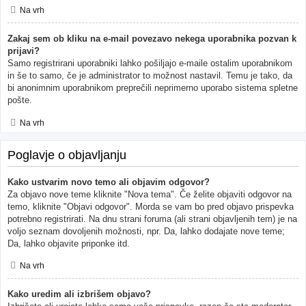
Na vrh
Zakaj sem ob kliku na e-mail povezavo nekega uporabnika pozvan k
prijavi?
Samo registrirani uporabniki lahko pošiljajo e-maile ostalim uporabnikom
in še to samo, če je administrator to možnost nastavil. Temu je tako, da
bi anonimnim uporabnikom preprečili neprimerno uporabo sistema spletne
pošte.
Na vrh
Poglavje o objavljanju
Kako ustvarim novo temo ali objavim odgovor?
Za objavo nove teme kliknite "Nova tema". Če želite objaviti odgovor na
temo, kliknite "Objavi odgovor". Morda se vam bo pred objavo prispevka
potrebno registrirati. Na dnu strani foruma (ali strani objavljenih tem) je na
voljo seznam dovoljenih možnosti, npr. Da, lahko dodajate nove teme;
Da, lahko objavite priponke itd.
Na vrh
Kako uredim ali izbrišem objavo?