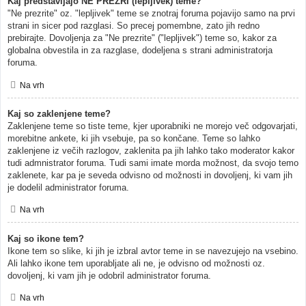
Kaj predstavljajo NE PREZRI (lepljivek) teme?
"Ne prezrite" oz. "lepljivek" teme se znotraj foruma pojavijo samo na prvi
strani in sicer pod razglasi. So precej pomembne, zato jih redno
prebirajte. Dovoljenja za "Ne prezrite" ("lepljivek") teme so, kakor za
globalna obvestila in za razglase, dodeljena s strani administratorja
foruma.
Na vrh
Kaj so zaklenjene teme?
Zaklenjene teme so tiste teme, kjer uporabniki ne morejo več odgovarjati,
morebitne ankete, ki jih vsebuje, pa so končane. Teme so lahko
zaklenjene iz večih razlogov, zaklenita pa jih lahko tako moderator kakor
tudi admnistrator foruma. Tudi sami imate morda možnost, da svojo temo
zaklenete, kar pa je seveda odvisno od možnosti in dovoljenj, ki vam jih
je dodelil administrator foruma.
Na vrh
Kaj so ikone tem?
Ikone tem so slike, ki jih je izbral avtor teme in se navezujejo na vsebino.
Ali lahko ikone tem uporabljate ali ne, je odvisno od možnosti oz.
dovoljenj, ki vam jih je odobril administrator foruma.
Na vrh