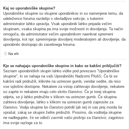
Kaj so uporabniške skupine?
Uporabniške skupine so skupine uporabnikov in so namenjene temu, da
udeležence foruma razdelijo v obvladljive sekcije, s katerimi
administrator lahko upravlja. Vsak uporabnik lahko pripada večim
skupinam, vsaka skupina pa ima svoje možnosti in dovoljenja. Ta način
omogoča, da administrator večim uporabnikom naenkrat spremeni
dovoljenja, kot npr. spreminjanje dovoljenj moderatorjem ali dovoljenje, da
uporabniki dostopajo do zasebnega foruma.
Na vrh
Kje se nahajajo uporabniške skupine in kako se kakšni priključiti?
Seznam uporabniških skupin lahko vidite pod povezavo "Uporabniške
skupine", ki se nahaja na vaši Uporabniški Nadzorni Plošči. Če bi se
kakšni radi pridružili, kliknite na ustrezen gumb, vendar vedite, da niso
vse splošno dostopne. Nekatere za vstop zahtevajo dovoljenje, nekatere
so zaprte in nekatere imajo celo skrito članstvo. Če je torej skupina
odprta, se ji lahko pridružite s klikom na ustrezen gumb. Če skupina
zahteva dovoljenje, lahko s klikom na ustrezen gumb zaprosite za
članstvo. Vodja skupine bo članstvo potrdil (ali ne) in vas prej morda še
vprašal, zakaj se skupini želite pridružiti. Prosimo, da voditelja skupine
ne nadlegujete, če se odloči zavrniti vašo prošnjo za članstvo; zagotovo
ima svoje razloge za to.