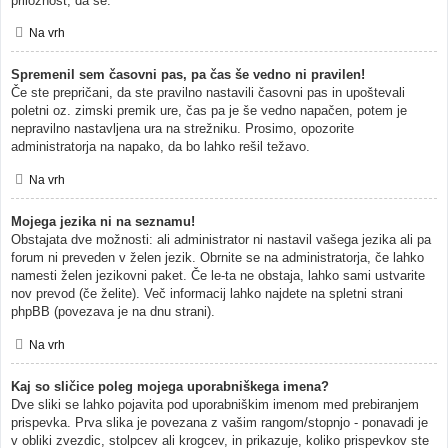
priložnost, da se.
Na vrh
Spremenil sem časovni pas, pa čas še vedno ni pravilen!
Če ste prepričani, da ste pravilno nastavili časovni pas in upoštevali
poletni oz. zimski premik ure, čas pa je še vedno napačen, potem je
nepravilno nastavljena ura na strežniku. Prosimo, opozorite
administratorja na napako, da bo lahko rešil težavo.
Na vrh
Mojega jezika ni na seznamu!
Obstajata dve možnosti: ali administrator ni nastavil vašega jezika ali pa
forum ni preveden v želen jezik. Obrnite se na administratorja, če lahko
namesti želen jezikovni paket. Če le-ta ne obstaja, lahko sami ustvarite
nov prevod (če želite). Več informacij lahko najdete na spletni strani
phpBB (povezava je na dnu strani).
Na vrh
Kaj so sličice poleg mojega uporabniškega imena?
Dve sliki se lahko pojavita pod uporabniškim imenom med prebiranjem
prispevka. Prva slika je povezana z vašim rangom/stopnjo - ponavadi je
v obliki zvezdic, stolpcev ali krogcev, in prikazuje, koliko prispevkov ste