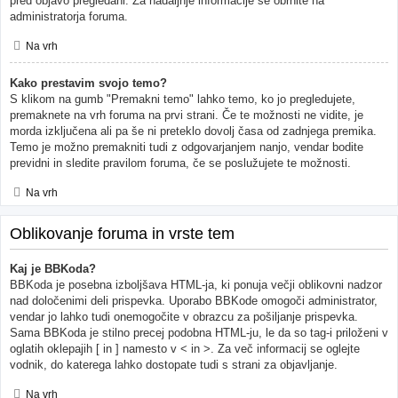
pred objavo pregledani. Za nadaljnje informacije se obrnite na
administratorja foruma.
Na vrh
Kako prestavim svojo temo?
S klikom na gumb "Premakni temo" lahko temo, ko jo pregledujete,
premaknete na vrh foruma na prvi strani. Če te možnosti ne vidite, je
morda izključena ali pa še ni preteklo dovolj časa od zadnjega premika.
Temo je možno premakniti tudi z odgovarjanjem nanjo, vendar bodite
previdni in sledite pravilom foruma, če se poslužujete te možnosti.
Na vrh
Oblikovanje foruma in vrste tem
Kaj je BBKoda?
BBKoda je posebna izboljšava HTML-ja, ki ponuja večji oblikovni nadzor
nad določenimi deli prispevka. Uporabo BBKode omogoči administrator,
vendar jo lahko tudi onemogočite v obrazcu za pošiljanje prispevka.
Sama BBKoda je stilno precej podobna HTML-ju, le da so tag-i priloženi v
oglatih oklepajih [ in ] namesto v < in >. Za več informacij se oglejte
vodnik, do katerega lahko dostopate tudi s strani za objavljanje.
Na vrh