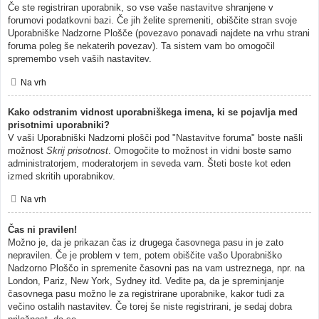
Če ste registriran uporabnik, so vse vaše nastavitve shranjene v
forumovi podatkovni bazi. Če jih želite spremeniti, obiščite stran svoje
Uporabniške Nadzorne Plošče (povezavo ponavadi najdete na vrhu strani
foruma poleg še nekaterih povezav). Ta sistem vam bo omogočil
spremembo vseh vaših nastavitev.
Na vrh
Kako odstranim vidnost uporabniškega imena, ki se pojavlja med
prisotnimi uporabniki?
V vaši Uporabniški Nadzorni plošči pod "Nastavitve foruma" boste našli
možnost
Skrij prisotnost
. Omogočite to možnost in vidni boste samo
administratorjem, moderatorjem in seveda vam. Šteti boste kot eden
izmed skritih uporabnikov.
Na vrh
Čas ni pravilen!
Možno je, da je prikazan čas iz drugega časovnega pasu in je zato
nepravilen. Če je problem v tem, potem obiščite vašo Uporabniško
Nadzorno Ploščo in spremenite časovni pas na vam ustreznega, npr. na
London, Pariz, New York, Sydney itd. Vedite pa, da je spreminjanje
časovnega pasu možno le za registrirane uporabnike, kakor tudi za
večino ostalih nastavitev. Če torej še niste registrirani, je sedaj dobra