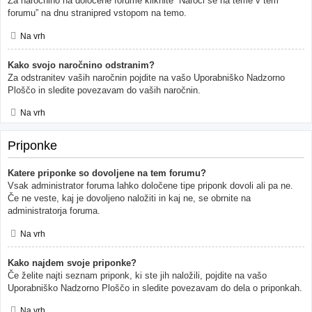
Za naročnino na določene forume kliknite “Naroči se na teme v tem
forumu” na dnu stranipred vstopom na temo.
Na vrh
Kako svojo naročnino odstranim?
Za odstranitev vaših naročnin pojdite na vašo Uporabniško Nadzorno
Ploščo in sledite povezavam do vaših naročnin.
Na vrh
Priponke
Katere priponke so dovoljene na tem forumu?
Vsak administrator foruma lahko določene tipe priponk dovoli ali pa ne.
Če ne veste, kaj je dovoljeno naložiti in kaj ne, se obrnite na
administratorja foruma.
Na vrh
Kako najdem svoje priponke?
Če želite najti seznam priponk, ki ste jih naložili, pojdite na vašo
Uporabniško Nadzorno Ploščo in sledite povezavam do dela o priponkah.
Na vrh