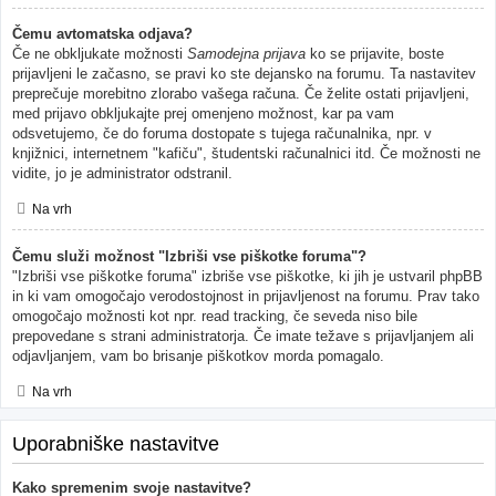
Čemu avtomatska odjava?
Če ne obkljukate možnosti
Samodejna prijava
ko se prijavite, boste
prijavljeni le začasno, se pravi ko ste dejansko na forumu. Ta nastavitev
preprečuje morebitno zlorabo vašega računa. Če želite ostati prijavljeni,
med prijavo obkljukajte prej omenjeno možnost, kar pa vam
odsvetujemo, če do foruma dostopate s tujega računalnika, npr. v
knjižnici, internetnem "kafiču", študentski računalnici itd. Če možnosti ne
vidite, jo je administrator odstranil.
Na vrh
Čemu služi možnost "Izbriši vse piškotke foruma"?
"Izbriši vse piškotke foruma" izbriše vse piškotke, ki jih je ustvaril phpBB
in ki vam omogočajo verodostojnost in prijavljenost na forumu. Prav tako
omogočajo možnosti kot npr. read tracking, če seveda niso bile
prepovedane s strani administratorja. Če imate težave s prijavljanjem ali
odjavljanjem, vam bo brisanje piškotkov morda pomagalo.
Na vrh
Uporabniške nastavitve
Kako spremenim svoje nastavitve?