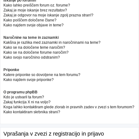
Iskanje po forumih
Kako lahko preiščem forum oz. forume?
Zakaj je moje iskanje brez rezultatov?
Zakaj je odgovor na moje iskanje zgolj prazna stran!?
Kako poiščem določene člane?
Kako najdem svoje objave in teme?
Naročnine na teme in zaznamki
Kakšna je razlika med zaznamki in naročninami na teme?
Kako se na določene teme naročim?
Kako se na določene forume naročim?
Kako svojo naročnino odstranim?
Priponke
Katere priponke so dovoljene na tem forumu?
Kako najdem svoje priponke?
O programu phpBB
Kdo je ustvaril ta forum?
Zakaj funkcija X ni na voljo?
Koga lahko kontaktiram glede zlorab in pravnih zadev v zvezi s tem forumom?
Kako kontaktiram skrbnika strani?
Vprašanja v zvezi z registracijo in prijavo