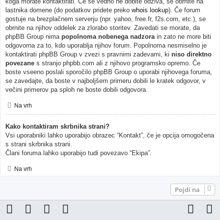
koga morate kontaktirati. Če še vedno ne dobite odziva, se obrnite na
lastnika domene (do podatkov pridete preko
whois lookup
). Če forum
gostuje na brezplačnem serverju (npr. yahoo, free.fr, f2s.com, etc.), se
obrnite na njihov oddelek za zlorabo storitev. Zavedati se morate, da
phpBB Group nima
popolnoma nobenega nadzora
in zato ne more biti
odgovorna za to, kdo uporablja njihov forum. Popolnoma nesmiselno je
kontaktirati phpBB Group v zvezi s pravnimi zadevami, ki
niso direktno
povezane
s stranjo phpbb.com ali z njihovo programsko opremo. Če
boste vseeno poslali sporočilo phpBB Group o uporabi njihovega foruma,
se zavedajte, da boste v najboljšem primeru dobili le kratek odgovor, v
večini primerov pa sploh ne boste dobili odgovora.
Na vrh
Kako kontaktiram skrbnika strani?
Vsi uporabniki lahko uporabijo obrazec “Kontakt”, če je opcija omogočena
s strani skrbnika strani.
Člani foruma lahko uporabijo tudi povezavo “Ekipa”.
Na vrh
Pojdi na