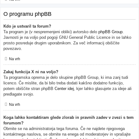
O programu phpBB
Kdo je ustvaril ta forum?
Ta program je (v nespremenjeni obliki) avtorsko delo
phpBB Group
.
Javnosti je na voljo pod pogoji GNU General Public Licence in se lahko
prosto posreduje drugim uporabnikom. Za več informacij obiščite
povezavo.
Na vrh
Zakaj funkcija X ni na voljo?
Ta programska oprema je delo skupine phpBB Group, ki ima zanj tudi
licenco. Če mislite, da bi bilo treba dodati kakšno dodatno funkcijo,
potem obiščite stran phpBB
Center idej
, kjer lahko glasujete za ideje ali
predlagate svojo.
Na vrh
Koga lahko kontaktiram glede zlorab in pravnih zadev v zvezi s tem
forumom?
Obrnite se na administratorja tega foruma. Če ne najdete njegovega
kontaktnega naslova, se obrnite na enega od moderatorjev in vprašajte