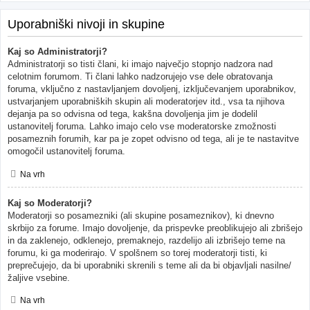
Uporabniški nivoji in skupine
Kaj so Administratorji?
Administratorji so tisti člani, ki imajo največjo stopnjo nadzora nad
celotnim forumom. Ti člani lahko nadzorujejo vse dele obratovanja
foruma, vključno z nastavljanjem dovoljenj, izključevanjem uporabnikov,
ustvarjanjem uporabniških skupin ali moderatorjev itd., vsa ta njihova
dejanja pa so odvisna od tega, kakšna dovoljenja jim je dodelil
ustanovitelj foruma. Lahko imajo celo vse moderatorske zmožnosti
posameznih forumih, kar pa je zopet odvisno od tega, ali je te nastavitve
omogočil ustanovitelj foruma.
Na vrh
Kaj so Moderatorji?
Moderatorji so posamezniki (ali skupine posameznikov), ki dnevno
skrbijo za forume. Imajo dovoljenje, da prispevke preoblikujejo ali zbrišejo
in da zaklenejo, odklenejo, premaknejo, razdelijo ali izbrišejo teme na
forumu, ki ga moderirajo. V spolšnem so torej moderatorji tisti, ki
preprečujejo, da bi uporabniki skrenili s teme ali da bi objavljali nasilne/
žaljive vsebine.
Na vrh