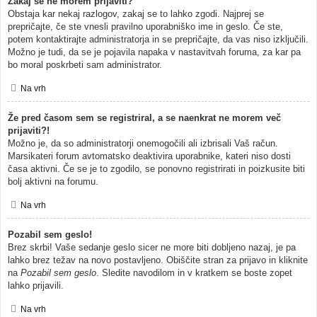
Zakaj se ne morem prijaviti?
Obstaja kar nekaj razlogov, zakaj se to lahko zgodi. Najprej se
prepričajte, če ste vnesli pravilno uporabniško ime in geslo. Če ste,
potem kontaktirajte administratorja in se prepričajte, da vas niso izključili.
Možno je tudi, da se je pojavila napaka v nastavitvah foruma, za kar pa
bo moral poskrbeti sam administrator.
Na vrh
Že pred časom sem se registriral, a se naenkrat ne morem več
prijaviti?!
Možno je, da so administratorji onemogočili ali izbrisali Vaš račun.
Marsikateri forum avtomatsko deaktivira uporabnike, kateri niso dosti
časa aktivni. Če se je to zgodilo, se ponovno registrirati in poizkusite biti
bolj aktivni na forumu.
Na vrh
Pozabil sem geslo!
Brez skrbi! Vaše sedanje geslo sicer ne more biti dobljeno nazaj, je pa
lahko brez težav na novo postavljeno. Obiščite stran za prijavo in kliknite
na
Pozabil sem geslo
. Sledite navodilom in v kratkem se boste zopet
lahko prijavili.
Na vrh