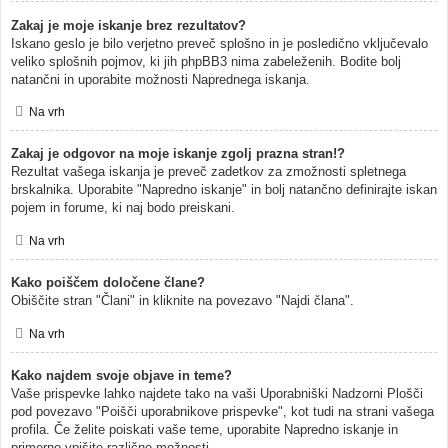
Zakaj je moje iskanje brez rezultatov?
Iskano geslo je bilo verjetno preveč splošno in je posledično vključevalo
veliko splošnih pojmov, ki jih phpBB3 nima zabeleženih. Bodite bolj
natančni in uporabite možnosti Naprednega iskanja.
Na vrh
Zakaj je odgovor na moje iskanje zgolj prazna stran!?
Rezultat vašega iskanja je preveč zadetkov za zmožnosti spletnega
brskalnika. Uporabite "Napredno iskanje" in bolj natančno definirajte iskan
pojem in forume, ki naj bodo preiskani.
Na vrh
Kako poiščem določene člane?
Obiščite stran "Člani" in kliknite na povezavo "Najdi člana".
Na vrh
Kako najdem svoje objave in teme?
Vaše prispevke lahko najdete tako na vaši Uporabniški Nadzorni Plošči
pod povezavo "Poišči uporabnikove prispevke", kot tudi na strani vašega
profila. Če želite poiskati vaše teme, uporabite Napredno iskanje in
primerno vpišite različne možnosti.