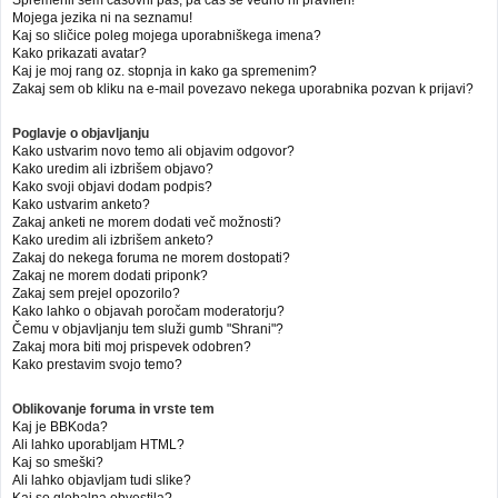
Mojega jezika ni na seznamu!
Kaj so sličice poleg mojega uporabniškega imena?
Kako prikazati avatar?
Kaj je moj rang oz. stopnja in kako ga spremenim?
Zakaj sem ob kliku na e-mail povezavo nekega uporabnika pozvan k prijavi?
Poglavje o objavljanju
Kako ustvarim novo temo ali objavim odgovor?
Kako uredim ali izbrišem objavo?
Kako svoji objavi dodam podpis?
Kako ustvarim anketo?
Zakaj anketi ne morem dodati več možnosti?
Kako uredim ali izbrišem anketo?
Zakaj do nekega foruma ne morem dostopati?
Zakaj ne morem dodati priponk?
Zakaj sem prejel opozorilo?
Kako lahko o objavah poročam moderatorju?
Čemu v objavljanju tem služi gumb "Shrani"?
Zakaj mora biti moj prispevek odobren?
Kako prestavim svojo temo?
Oblikovanje foruma in vrste tem
Kaj je BBKoda?
Ali lahko uporabljam HTML?
Kaj so smeški?
Ali lahko objavljam tudi slike?