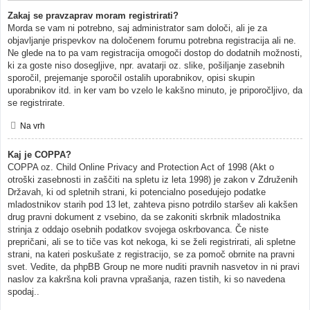
Zakaj se pravzaprav moram registrirati?
Morda se vam ni potrebno, saj administrator sam določi, ali je za
objavljanje prispevkov na določenem forumu potrebna registracija ali ne.
Ne glede na to pa vam registracija omogoči dostop do dodatnih možnosti,
ki za goste niso dosegljive, npr. avatarji oz. slike, pošiljanje zasebnih
sporočil, prejemanje sporočil ostalih uporabnikov, opisi skupin
uporabnikov itd. in ker vam bo vzelo le kakšno minuto, je priporočljivo, da
se registrirate.
Na vrh
Kaj je COPPA?
COPPA oz. Child Online Privacy and Protection Act of 1998 (Akt o
otroški zasebnosti in zaščiti na spletu iz leta 1998) je zakon v Združenih
Državah, ki od spletnih strani, ki potencialno posedujejo podatke
mladostnikov starih pod 13 let, zahteva pisno potrdilo staršev ali kakšen
drug pravni dokument z vsebino, da se zakoniti skrbnik mladostnika
strinja z oddajo osebnih podatkov svojega oskrbovanca. Če niste
prepričani, ali se to tiče vas kot nekoga, ki se želi registrirati, ali spletne
strani, na kateri poskušate z registracijo, se za pomoč obrnite na pravni
svet. Vedite, da phpBB Group ne more nuditi pravnih nasvetov in ni pravi
naslov za kakršna koli pravna vprašanja, razen tistih, ki so navedena
spodaj..