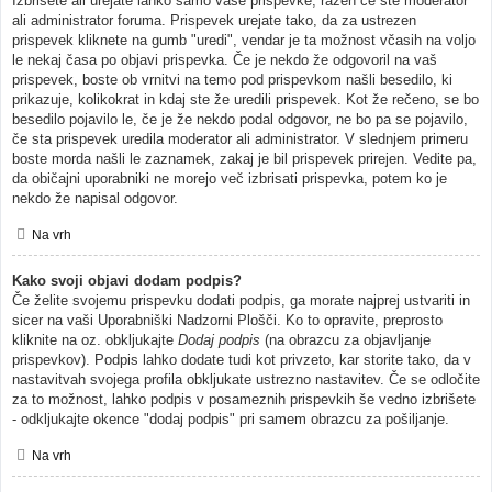
Izbrišete ali urejate lahko samo vaše prispevke, razen če ste moderator
ali administrator foruma. Prispevek urejate tako, da za ustrezen
prispevek kliknete na gumb "uredi", vendar je ta možnost včasih na voljo
le nekaj časa po objavi prispevka. Če je nekdo že odgovoril na vaš
prispevek, boste ob vrnitvi na temo pod prispevkom našli besedilo, ki
prikazuje, kolikokrat in kdaj ste že uredili prispevek. Kot že rečeno, se bo
besedilo pojavilo le, če je že nekdo podal odgovor, ne bo pa se pojavilo,
če sta prispevek uredila moderator ali administrator. V slednjem primeru
boste morda našli le zaznamek, zakaj je bil prispevek prirejen. Vedite pa,
da običajni uporabniki ne morejo več izbrisati prispevka, potem ko je
nekdo že napisal odgovor.
Na vrh
Kako svoji objavi dodam podpis?
Če želite svojemu prispevku dodati podpis, ga morate najprej ustvariti in
sicer na vaši Uporabniški Nadzorni Plošči. Ko to opravite, preprosto
kliknite na oz. obkljukajte
Dodaj podpis
(na obrazcu za objavljanje
prispevkov). Podpis lahko dodate tudi kot privzeto, kar storite tako, da v
nastavitvah svojega profila obkljukate ustrezno nastavitev. Če se odločite
za to možnost, lahko podpis v posameznih prispevkih še vedno izbrišete
- odkljukajte okence "dodaj podpis" pri samem obrazcu za pošiljanje.
Na vrh