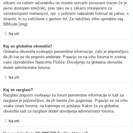
slikami na vašem računalniku ne morete ustvariti povezave (razen če je
javno dostopen strežnik), prav tako ne s slikami shranjenimi za
verodostojnimi mehanizmi, npr. s poštnimi nabiralniki hotmail ali yahoo, s
stranmi, ki so zaščitene z geslom itd. Za naložitev slike uporabite tag
BBKode [img].
Na vrh
Kaj so globalna obvestila?
Globalna obvestila vsebujejo pomembne informacije, zato je priporočljivo,
da jih kar se da pogosto prebirate. Pojavijo se na vrhu foruma in znotraj
vaše Uporabniške Nadzorne Plošče. Dovoljenja za globalna obvestila
dodeli administrator foruma.
Na vrh
Kaj so razglasi?
Razglasi pogosto vsebujejo za forum pomembne informacije in tudi za
razglase je priporočljivo, da jih berete čim pogosteje. Pojavijo se na vrhu
vsake strani foruma, na katerega so poslana. Kakor že za globalna
obvestila tudi za razglase dodeli dovoljenja administrator foruma.
Na vrh