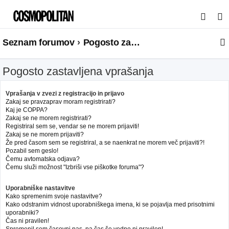
I
s
Seznam forumov
Pogosto zastavljena vprašanja
k
a
Pogosto zastavljena vprašanja
n
j
Vprašanja v zvezi z registracijo in prijavo
e
Zakaj se pravzaprav moram registrirati?
Kaj je COPPA?
Zakaj se ne morem registrirati?
Registriral sem se, vendar se ne morem prijaviti!
Zakaj se ne morem prijaviti?
Že pred časom sem se registriral, a se naenkrat ne morem več prijaviti?!
Pozabil sem geslo!
Čemu avtomatska odjava?
Čemu služi možnost "Izbriši vse piškotke foruma"?
Uporabniške nastavitve
Kako spremenim svoje nastavitve?
Kako odstranim vidnost uporabniškega imena, ki se pojavlja med prisotnimi
uporabniki?
Čas ni pravilen!
Spremenil sem časovni pas, pa čas še vedno ni pravilen!