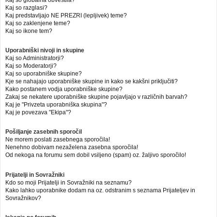
Kaj so globalna obvestila?
Kaj so razglasi?
Kaj predstavljajo NE PREZRI (lepljivek) teme?
Kaj so zaklenjene teme?
Kaj so ikone tem?
Uporabniški nivoji in skupine
Kaj so Administratorji?
Kaj so Moderatorji?
Kaj so uporabniške skupine?
Kje se nahajajo uporabniške skupine in kako se kakšni priključiti?
Kako postanem vodja uporabniške skupine?
Zakaj se nekatere uporabniške skupine pojavljajo v različnih barvah?
Kaj je "Privzeta uporabniška skupina"?
Kaj je povezava "Ekipa"?
Pošiljanje zasebnih sporočil
Ne morem poslati zasebnega sporočila!
Nenehno dobivam nezaželena zasebna sporočila!
Od nekoga na forumu sem dobil vsiljeno (spam) oz. žaljivo sporočilo!
Prijatelji in Sovražniki
Kdo so moji Prijatelji in Sovražniki na seznamu?
Kako lahko uporabnike dodam na oz. odstranim s seznama Prijateljev in
Sovražnikov?