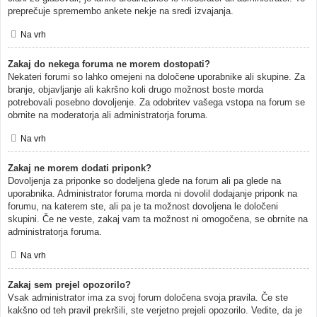
preprečuje spremembo ankete nekje na sredi izvajanja.
Na vrh
Zakaj do nekega foruma ne morem dostopati?
Nekateri forumi so lahko omejeni na določene uporabnike ali skupine. Za
branje, objavljanje ali kakršno koli drugo možnost boste morda
potrebovali posebno dovoljenje. Za odobritev vašega vstopa na forum se
obrnite na moderatorja ali administratorja foruma.
Na vrh
Zakaj ne morem dodati priponk?
Dovoljenja za priponke so dodeljena glede na forum ali pa glede na
uporabnika. Administrator foruma morda ni dovolil dodajanje priponk na
forumu, na katerem ste, ali pa je ta možnost dovoljena le določeni
skupini. Če ne veste, zakaj vam ta možnost ni omogočena, se obrnite na
administratorja foruma.
Na vrh
Zakaj sem prejel opozorilo?
Vsak administrator ima za svoj forum določena svoja pravila. Če ste
kakšno od teh pravil prekršili, ste verjetno prejeli opozorilo. Vedite, da je