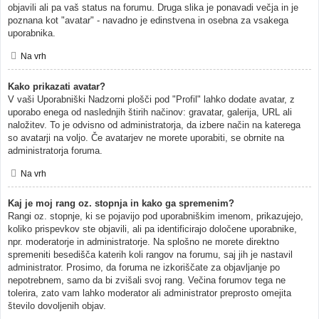
objavili ali pa vaš status na forumu. Druga slika je ponavadi večja in je
poznana kot "avatar" - navadno je edinstvena in osebna za vsakega
uporabnika.
Na vrh
Kako prikazati avatar?
V vaši Uporabniški Nadzorni plošči pod "Profil" lahko dodate avatar, z
uporabo enega od naslednjih štirih načinov: gravatar, galerija, URL ali
naložitev. To je odvisno od administratorja, da izbere način na katerega
so avatarji na voljo. Če avatarjev ne morete uporabiti, se obrnite na
administratorja foruma.
Na vrh
Kaj je moj rang oz. stopnja in kako ga spremenim?
Rangi oz. stopnje, ki se pojavijo pod uporabniškim imenom, prikazujejo,
koliko prispevkov ste objavili, ali pa identificirajo določene uporabnike,
npr. moderatorje in administratorje. Na splošno ne morete direktno
spremeniti besedišča katerih koli rangov na forumu, saj jih je nastavil
administrator. Prosimo, da foruma ne izkoriščate za objavljanje po
nepotrebnem, samo da bi zvišali svoj rang. Večina forumov tega ne
tolerira, zato vam lahko moderator ali administrator preprosto omejita
število dovoljenih objav.