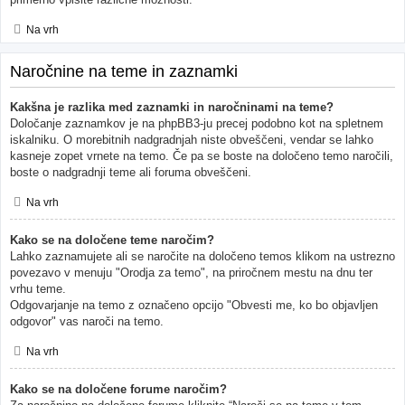
Na vrh
Naročnine na teme in zaznamki
Kakšna je razlika med zaznamki in naročninami na teme?
Določanje zaznamkov je na phpBB3-ju precej podobno kot na spletnem
iskalniku. O morebitnih nadgradnjah niste obveščeni, vendar se lahko
kasneje zopet vrnete na temo. Če pa se boste na določeno temo naročili,
boste o nadgradnji teme ali foruma obveščeni.
Na vrh
Kako se na določene teme naročim?
Lahko zaznamujete ali se naročite na določeno temos klikom na ustrezno
povezavo v menuju "Orodja za temo", na priročnem mestu na dnu ter
vrhu teme.
Odgovarjanje na temo z označeno opcijo "Obvesti me, ko bo objavljen
odgovor" vas naroči na temo.
Na vrh
Kako se na določene forume naročim?