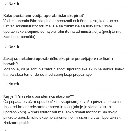
Na vrh
Kako postanem vodja uporabniške skupine?
Voditelj uporabniške skupine je ponavadi določen takrat, ko skupino
ustvari administrator foruma. Če se zanimate za ustvaritev nove
uporabniške skupine, se najprej obrnite na administratorja (pošljite mu
zasebno sporočilo).
Na vrh
Zakaj se nekatere uporabniške skupine pojavljajo v različnih
barvah?
Možno je, da je administrator članom uporabniške skupine določil barvo,
kar pa služi temu, da se med seboj lažje prepoznajo.
Na vrh
Kaj je "Privzeta uporabniška skupina"?
Če pripadate večim uporabniškim skupinam, je vaša privzeta skupina
tista, od katere privzamete barvo in rang (oboje je vidno ostalim
uporabnikom). Administrator foruma lahko dodeli možnost, da svojo
privzeto uporabniško skupino spremenite, in sicer na vaši Uporabniški
Nadzorni plošči.