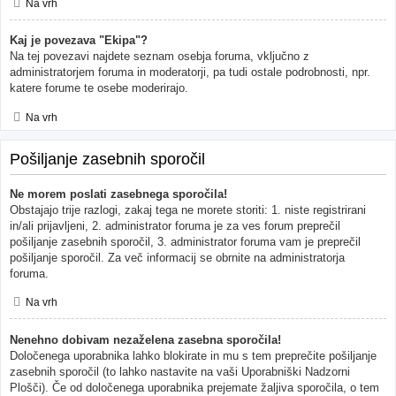
Na vrh
Kaj je povezava "Ekipa"?
Na tej povezavi najdete seznam osebja foruma, vključno z
administratorjem foruma in moderatorji, pa tudi ostale podrobnosti, npr.
katere forume te osebe moderirajo.
Na vrh
Pošiljanje zasebnih sporočil
Ne morem poslati zasebnega sporočila!
Obstajajo trije razlogi, zakaj tega ne morete storiti: 1. niste registrirani
in/ali prijavljeni, 2. administrator foruma je za ves forum preprečil
pošiljanje zasebnih sporočil, 3. administrator foruma vam je preprečil
pošiljanje sporočil. Za več informacij se obrnite na administratorja
foruma.
Na vrh
Nenehno dobivam nezaželena zasebna sporočila!
Določenega uporabnika lahko blokirate in mu s tem preprečite pošiljanje
zasebnih sporočil (to lahko nastavite na vaši Uporabniški Nadzorni
Plošči). Če od določenega uporabnika prejemate žaljiva sporočila, o tem