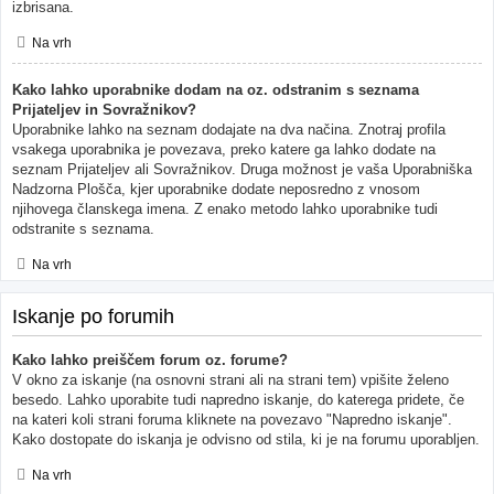
izbrisana.
Na vrh
Kako lahko uporabnike dodam na oz. odstranim s seznama
Prijateljev in Sovražnikov?
Uporabnike lahko na seznam dodajate na dva načina. Znotraj profila
vsakega uporabnika je povezava, preko katere ga lahko dodate na
seznam Prijateljev ali Sovražnikov. Druga možnost je vaša Uporabniška
Nadzorna Plošča, kjer uporabnike dodate neposredno z vnosom
njihovega članskega imena. Z enako metodo lahko uporabnike tudi
odstranite s seznama.
Na vrh
Iskanje po forumih
Kako lahko preiščem forum oz. forume?
V okno za iskanje (na osnovni strani ali na strani tem) vpišite želeno
besedo. Lahko uporabite tudi napredno iskanje, do katerega pridete, če
na kateri koli strani foruma kliknete na povezavo "Napredno iskanje".
Kako dostopate do iskanja je odvisno od stila, ki je na forumu uporabljen.
Na vrh