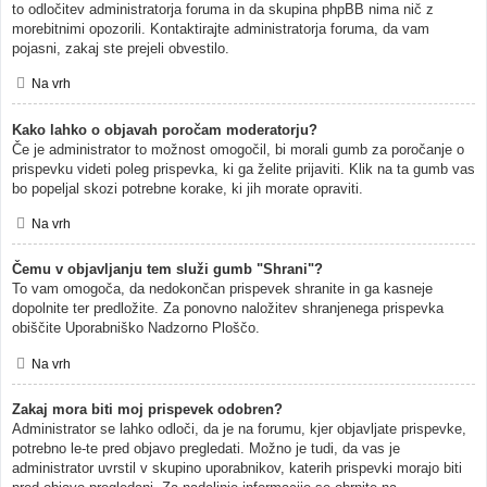
to odločitev administratorja foruma in da skupina phpBB nima nič z
morebitnimi opozorili. Kontaktirajte administratorja foruma, da vam
pojasni, zakaj ste prejeli obvestilo.
Na vrh
Kako lahko o objavah poročam moderatorju?
Če je administrator to možnost omogočil, bi morali gumb za poročanje o
prispevku videti poleg prispevka, ki ga želite prijaviti. Klik na ta gumb vas
bo popeljal skozi potrebne korake, ki jih morate opraviti.
Na vrh
Čemu v objavljanju tem služi gumb "Shrani"?
To vam omogoča, da nedokončan prispevek shranite in ga kasneje
dopolnite ter predložite. Za ponovno naložitev shranjenega prispevka
obiščite Uporabniško Nadzorno Ploščo.
Na vrh
Zakaj mora biti moj prispevek odobren?
Administrator se lahko odloči, da je na forumu, kjer objavljate prispevke,
potrebno le-te pred objavo pregledati. Možno je tudi, da vas je
administrator uvrstil v skupino uporabnikov, katerih prispevki morajo biti