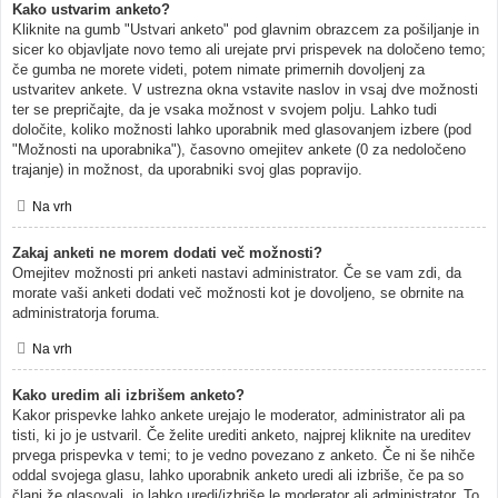
Kako ustvarim anketo?
Kliknite na gumb "Ustvari anketo" pod glavnim obrazcem za pošiljanje in
sicer ko objavljate novo temo ali urejate prvi prispevek na določeno temo;
če gumba ne morete videti, potem nimate primernih dovoljenj za
ustvaritev ankete. V ustrezna okna vstavite naslov in vsaj dve možnosti
ter se prepričajte, da je vsaka možnost v svojem polju. Lahko tudi
določite, koliko možnosti lahko uporabnik med glasovanjem izbere (pod
"Možnosti na uporabnika"), časovno omejitev ankete (0 za nedoločeno
trajanje) in možnost, da uporabniki svoj glas popravijo.
Na vrh
Zakaj anketi ne morem dodati več možnosti?
Omejitev možnosti pri anketi nastavi administrator. Če se vam zdi, da
morate vaši anketi dodati več možnosti kot je dovoljeno, se obrnite na
administratorja foruma.
Na vrh
Kako uredim ali izbrišem anketo?
Kakor prispevke lahko ankete urejajo le moderator, administrator ali pa
tisti, ki jo je ustvaril. Če želite urediti anketo, najprej kliknite na ureditev
prvega prispevka v temi; to je vedno povezano z anketo. Če ni še nihče
oddal svojega glasu, lahko uporabnik anketo uredi ali izbriše, če pa so
člani že glasovali, jo lahko uredi/izbriše le moderator ali administrator. To