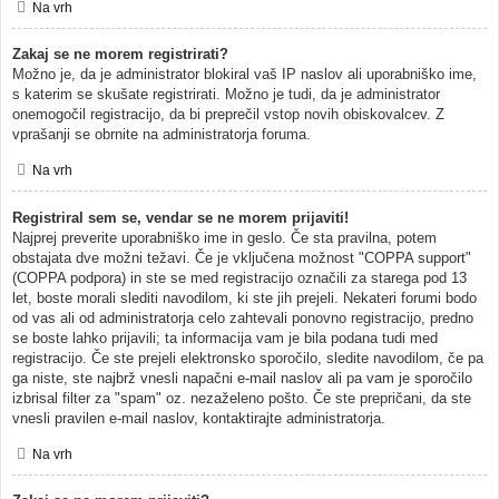
Na vrh
Zakaj se ne morem registrirati?
Možno je, da je administrator blokiral vaš IP naslov ali uporabniško ime,
s katerim se skušate registrirati. Možno je tudi, da je administrator
onemogočil registracijo, da bi preprečil vstop novih obiskovalcev. Z
vprašanji se obrnite na administratorja foruma.
Na vrh
Registriral sem se, vendar se ne morem prijaviti!
Najprej preverite uporabniško ime in geslo. Če sta pravilna, potem
obstajata dve možni težavi. Če je vključena možnost "COPPA support"
(COPPA podpora) in ste se med registracijo označili za starega pod 13
let, boste morali slediti navodilom, ki ste jih prejeli. Nekateri forumi bodo
od vas ali od administratorja celo zahtevali ponovno registracijo, predno
se boste lahko prijavili; ta informacija vam je bila podana tudi med
registracijo. Če ste prejeli elektronsko sporočilo, sledite navodilom, če pa
ga niste, ste najbrž vnesli napačni e-mail naslov ali pa vam je sporočilo
izbrisal filter za "spam" oz. nezaželeno pošto. Če ste prepričani, da ste
vnesli pravilen e-mail naslov, kontaktirajte administratorja.
Na vrh