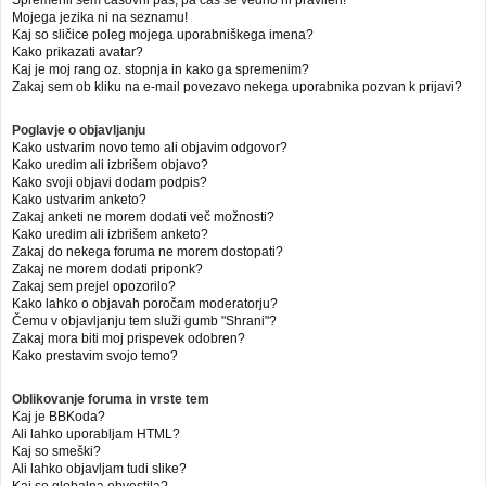
Mojega jezika ni na seznamu!
Kaj so sličice poleg mojega uporabniškega imena?
Kako prikazati avatar?
Kaj je moj rang oz. stopnja in kako ga spremenim?
Zakaj sem ob kliku na e-mail povezavo nekega uporabnika pozvan k prijavi?
Poglavje o objavljanju
Kako ustvarim novo temo ali objavim odgovor?
Kako uredim ali izbrišem objavo?
Kako svoji objavi dodam podpis?
Kako ustvarim anketo?
Zakaj anketi ne morem dodati več možnosti?
Kako uredim ali izbrišem anketo?
Zakaj do nekega foruma ne morem dostopati?
Zakaj ne morem dodati priponk?
Zakaj sem prejel opozorilo?
Kako lahko o objavah poročam moderatorju?
Čemu v objavljanju tem služi gumb "Shrani"?
Zakaj mora biti moj prispevek odobren?
Kako prestavim svojo temo?
Oblikovanje foruma in vrste tem
Kaj je BBKoda?
Ali lahko uporabljam HTML?
Kaj so smeški?
Ali lahko objavljam tudi slike?