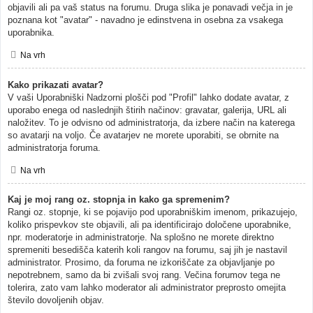
objavili ali pa vaš status na forumu. Druga slika je ponavadi večja in je
poznana kot "avatar" - navadno je edinstvena in osebna za vsakega
uporabnika.
Na vrh
Kako prikazati avatar?
V vaši Uporabniški Nadzorni plošči pod "Profil" lahko dodate avatar, z
uporabo enega od naslednjih štirih načinov: gravatar, galerija, URL ali
naložitev. To je odvisno od administratorja, da izbere način na katerega
so avatarji na voljo. Če avatarjev ne morete uporabiti, se obrnite na
administratorja foruma.
Na vrh
Kaj je moj rang oz. stopnja in kako ga spremenim?
Rangi oz. stopnje, ki se pojavijo pod uporabniškim imenom, prikazujejo,
koliko prispevkov ste objavili, ali pa identificirajo določene uporabnike,
npr. moderatorje in administratorje. Na splošno ne morete direktno
spremeniti besedišča katerih koli rangov na forumu, saj jih je nastavil
administrator. Prosimo, da foruma ne izkoriščate za objavljanje po
nepotrebnem, samo da bi zvišali svoj rang. Večina forumov tega ne
tolerira, zato vam lahko moderator ali administrator preprosto omejita
število dovoljenih objav.