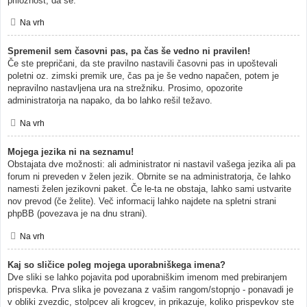
priložnost, da se.
Na vrh
Spremenil sem časovni pas, pa čas še vedno ni pravilen!
Če ste prepričani, da ste pravilno nastavili časovni pas in upoštevali
poletni oz. zimski premik ure, čas pa je še vedno napačen, potem je
nepravilno nastavljena ura na strežniku. Prosimo, opozorite
administratorja na napako, da bo lahko rešil težavo.
Na vrh
Mojega jezika ni na seznamu!
Obstajata dve možnosti: ali administrator ni nastavil vašega jezika ali pa
forum ni preveden v želen jezik. Obrnite se na administratorja, če lahko
namesti želen jezikovni paket. Če le-ta ne obstaja, lahko sami ustvarite
nov prevod (če želite). Več informacij lahko najdete na spletni strani
phpBB (povezava je na dnu strani).
Na vrh
Kaj so sličice poleg mojega uporabniškega imena?
Dve sliki se lahko pojavita pod uporabniškim imenom med prebiranjem
prispevka. Prva slika je povezana z vašim rangom/stopnjo - ponavadi je
v obliki zvezdic, stolpcev ali krogcev, in prikazuje, koliko prispevkov ste