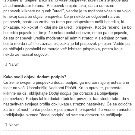
Izbrišete ali urejate lahko samo vaše prispevke, razen če ste moderator
ali administrator foruma. Prispevek urejate tako, da za ustrezen
prispevek kliknete na gumb "uredi", vendar je ta možnost včasih na voljo
le nekaj časa po objavi prispevka. Če je nekdo že odgovoril na vaš
prispevek, boste ob vrnitvi na temo pod prispevkom našli besedilo, ki
prikazuje, kolikokrat in kdaj ste že uredili prispevek. Kot že rečeno, se bo
besedilo pojavilo le, če je že nekdo podal odgovor, ne bo pa se pojavilo,
če sta prispevek uredila moderator ali administrator. V slednjem primeru
boste morda našli le zaznamek, zakaj je bil prispevek prirejen. Vedite pa,
da običajni uporabniki ne morejo več izbrisati prispevka, potem ko je
nekdo že napisal odgovor.
Na vrh
Kako svoji objavi dodam podpis?
Če želite svojemu prispevku dodati podpis, ga morate najprej ustvariti in
sicer na vaši Uporabniški Nadzorni Plošči. Ko to opravite, preprosto
kliknite na oz. obkljukajte
Dodaj podpis
(na obrazcu za objavljanje
prispevkov). Podpis lahko dodate tudi kot privzeto, kar storite tako, da v
nastavitvah svojega profila obkljukate ustrezno nastavitev. Če se odločite
za to možnost, lahko podpis v posameznih prispevkih še vedno izbrišete
- odkljukajte okence "dodaj podpis" pri samem obrazcu za pošiljanje.
Na vrh