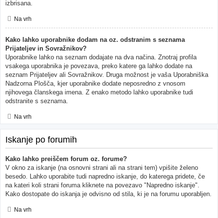
izbrisana.
Na vrh
Kako lahko uporabnike dodam na oz. odstranim s seznama
Prijateljev in Sovražnikov?
Uporabnike lahko na seznam dodajate na dva načina. Znotraj profila
vsakega uporabnika je povezava, preko katere ga lahko dodate na
seznam Prijateljev ali Sovražnikov. Druga možnost je vaša Uporabniška
Nadzorna Plošča, kjer uporabnike dodate neposredno z vnosom
njihovega članskega imena. Z enako metodo lahko uporabnike tudi
odstranite s seznama.
Na vrh
Iskanje po forumih
Kako lahko preiščem forum oz. forume?
V okno za iskanje (na osnovni strani ali na strani tem) vpišite želeno
besedo. Lahko uporabite tudi napredno iskanje, do katerega pridete, če
na kateri koli strani foruma kliknete na povezavo "Napredno iskanje".
Kako dostopate do iskanja je odvisno od stila, ki je na forumu uporabljen.
Na vrh