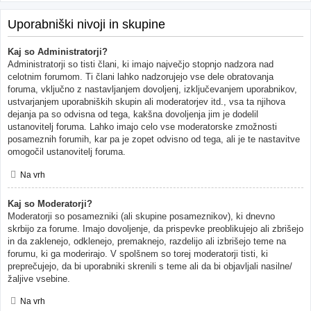
Uporabniški nivoji in skupine
Kaj so Administratorji?
Administratorji so tisti člani, ki imajo največjo stopnjo nadzora nad
celotnim forumom. Ti člani lahko nadzorujejo vse dele obratovanja
foruma, vključno z nastavljanjem dovoljenj, izključevanjem uporabnikov,
ustvarjanjem uporabniških skupin ali moderatorjev itd., vsa ta njihova
dejanja pa so odvisna od tega, kakšna dovoljenja jim je dodelil
ustanovitelj foruma. Lahko imajo celo vse moderatorske zmožnosti
posameznih forumih, kar pa je zopet odvisno od tega, ali je te nastavitve
omogočil ustanovitelj foruma.
Na vrh
Kaj so Moderatorji?
Moderatorji so posamezniki (ali skupine posameznikov), ki dnevno
skrbijo za forume. Imajo dovoljenje, da prispevke preoblikujejo ali zbrišejo
in da zaklenejo, odklenejo, premaknejo, razdelijo ali izbrišejo teme na
forumu, ki ga moderirajo. V spolšnem so torej moderatorji tisti, ki
preprečujejo, da bi uporabniki skrenili s teme ali da bi objavljali nasilne/
žaljive vsebine.
Na vrh