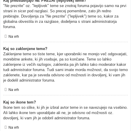
Kaj predstavljajo NE PREZRI (lepljivek) teme?
"Ne prezrite" oz. "lepljivek" teme se znotraj foruma pojavijo samo na prvi
strani in sicer pod razglasi. So precej pomembne, zato jih redno
prebirajte. Dovoljenja za "Ne prezrite" ("lepljivek") teme so, kakor za
globalna obvestila in za razglase, dodeljena s strani administratorja
foruma.
Na vrh
Kaj so zaklenjene teme?
Zaklenjene teme so tiste teme, kjer uporabniki ne morejo več odgovarjati,
morebitne ankete, ki jih vsebuje, pa so končane. Teme so lahko
zaklenjene iz večih razlogov, zaklenita pa jih lahko tako moderator kakor
tudi admnistrator foruma. Tudi sami imate morda možnost, da svojo temo
zaklenete, kar pa je seveda odvisno od možnosti in dovoljenj, ki vam jih
je dodelil administrator foruma.
Na vrh
Kaj so ikone tem?
Ikone tem so slike, ki jih je izbral avtor teme in se navezujejo na vsebino.
Ali lahko ikone tem uporabljate ali ne, je odvisno od možnosti oz.
dovoljenj, ki vam jih je odobril administrator foruma.
Na vrh