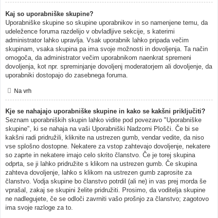
Kaj so uporabniške skupine?
Uporabniške skupine so skupine uporabnikov in so namenjene temu, da
udeležence foruma razdelijo v obvladljive sekcije, s katerimi
administrator lahko upravlja. Vsak uporabnik lahko pripada večim
skupinam, vsaka skupina pa ima svoje možnosti in dovoljenja. Ta način
omogoča, da administrator večim uporabnikom naenkrat spremeni
dovoljenja, kot npr. spreminjanje dovoljenj moderatorjem ali dovoljenje, da
uporabniki dostopajo do zasebnega foruma.
Na vrh
Kje se nahajajo uporabniške skupine in kako se kakšni priključiti?
Seznam uporabniških skupin lahko vidite pod povezavo "Uporabniške
skupine", ki se nahaja na vaši Uporabniški Nadzorni Plošči. Če bi se
kakšni radi pridružili, kliknite na ustrezen gumb, vendar vedite, da niso
vse splošno dostopne. Nekatere za vstop zahtevajo dovoljenje, nekatere
so zaprte in nekatere imajo celo skrito članstvo. Če je torej skupina
odprta, se ji lahko pridružite s klikom na ustrezen gumb. Če skupina
zahteva dovoljenje, lahko s klikom na ustrezen gumb zaprosite za
članstvo. Vodja skupine bo članstvo potrdil (ali ne) in vas prej morda še
vprašal, zakaj se skupini želite pridružiti. Prosimo, da voditelja skupine
ne nadlegujete, če se odloči zavrniti vašo prošnjo za članstvo; zagotovo
ima svoje razloge za to.