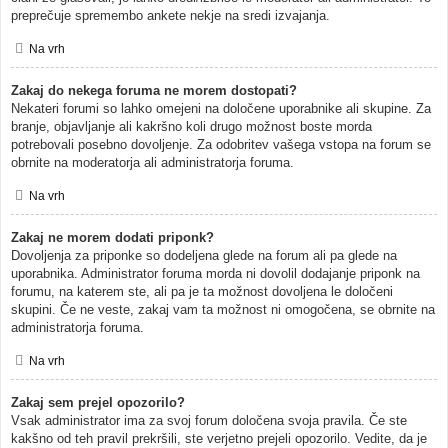
preprečuje spremembo ankete nekje na sredi izvajanja.
Na vrh
Zakaj do nekega foruma ne morem dostopati?
Nekateri forumi so lahko omejeni na določene uporabnike ali skupine. Za
branje, objavljanje ali kakršno koli drugo možnost boste morda
potrebovali posebno dovoljenje. Za odobritev vašega vstopa na forum se
obrnite na moderatorja ali administratorja foruma.
Na vrh
Zakaj ne morem dodati priponk?
Dovoljenja za priponke so dodeljena glede na forum ali pa glede na
uporabnika. Administrator foruma morda ni dovolil dodajanje priponk na
forumu, na katerem ste, ali pa je ta možnost dovoljena le določeni
skupini. Če ne veste, zakaj vam ta možnost ni omogočena, se obrnite na
administratorja foruma.
Na vrh
Zakaj sem prejel opozorilo?
Vsak administrator ima za svoj forum določena svoja pravila. Če ste
kakšno od teh pravil prekršili, ste verjetno prejeli opozorilo. Vedite, da je