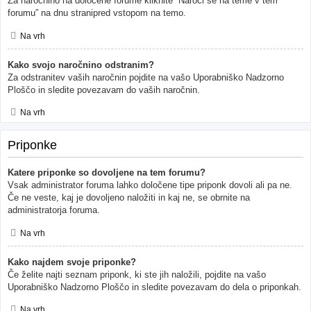
Za naročnino na določene forume kliknite “Naroči se na teme v tem
forumu” na dnu stranipred vstopom na temo.
Na vrh
Kako svojo naročnino odstranim?
Za odstranitev vaših naročnin pojdite na vašo Uporabniško Nadzorno
Ploščo in sledite povezavam do vaših naročnin.
Na vrh
Priponke
Katere priponke so dovoljene na tem forumu?
Vsak administrator foruma lahko določene tipe priponk dovoli ali pa ne.
Če ne veste, kaj je dovoljeno naložiti in kaj ne, se obrnite na
administratorja foruma.
Na vrh
Kako najdem svoje priponke?
Če želite najti seznam priponk, ki ste jih naložili, pojdite na vašo
Uporabniško Nadzorno Ploščo in sledite povezavam do dela o priponkah.
Na vrh