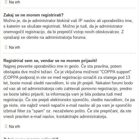
Na vrh
Zakaj se ne morem registrirati?
Možno je, da je administrator blokiral vaš IP naslov ali uporabniško ime,
s katerim se skušate registrirati. Možno je tudi, da je administrator
onemogočil registracijo, da bi preprečil vstop novih obiskovalcev. Z
vprašanji se obrnite na administratorja foruma.
Na vrh
Registriral sem se, vendar se ne morem prijaviti!
Najprej preverite uporabniško ime in geslo. Če sta pravilna, potem
obstajata dve možni težavi. Če je vključena možnost "COPPA support"
(COPPA podpora) in ste se med registracijo označili za starega pod 13
let, boste morali slediti navodilom, ki ste jih prejeli. Nekateri forumi bodo
od vas ali od administratorja celo zahtevali ponovno registracijo, predno
se boste lahko prijavili; ta informacija vam je bila podana tudi med
registracijo. Če ste prejeli elektronsko sporočilo, sledite navodilom, če pa
ga niste, ste najbrž vnesli napačni e-mail naslov ali pa vam je sporočilo
izbrisal filter za "spam" oz. nezaželeno pošto. Če ste prepričani, da ste
vnesli pravilen e-mail naslov, kontaktirajte administratorja.
Na vrh