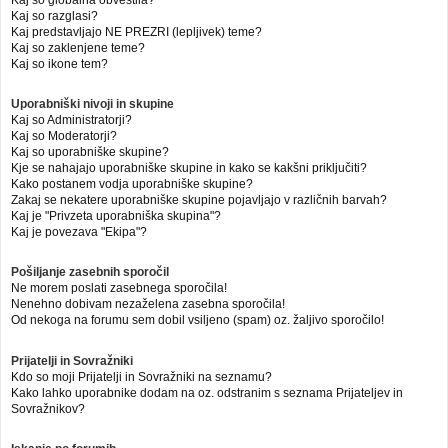
Kaj so globalna obvestila?
Kaj so razglasi?
Kaj predstavljajo NE PREZRI (lepljivek) teme?
Kaj so zaklenjene teme?
Kaj so ikone tem?
Uporabniški nivoji in skupine
Kaj so Administratorji?
Kaj so Moderatorji?
Kaj so uporabniške skupine?
Kje se nahajajo uporabniške skupine in kako se kakšni priključiti?
Kako postanem vodja uporabniške skupine?
Zakaj se nekatere uporabniške skupine pojavljajo v različnih barvah?
Kaj je "Privzeta uporabniška skupina"?
Kaj je povezava "Ekipa"?
Pošiljanje zasebnih sporočil
Ne morem poslati zasebnega sporočila!
Nenehno dobivam nezaželena zasebna sporočila!
Od nekoga na forumu sem dobil vsiljeno (spam) oz. žaljivo sporočilo!
Prijatelji in Sovražniki
Kdo so moji Prijatelji in Sovražniki na seznamu?
Kako lahko uporabnike dodam na oz. odstranim s seznama Prijateljev in
Sovražnikov?