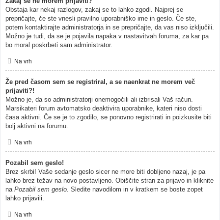
Zakaj se ne morem prijaviti?
Obstaja kar nekaj razlogov, zakaj se to lahko zgodi. Najprej se
prepričajte, če ste vnesli pravilno uporabniško ime in geslo. Če ste,
potem kontaktirajte administratorja in se prepričajte, da vas niso izključili.
Možno je tudi, da se je pojavila napaka v nastavitvah foruma, za kar pa
bo moral poskrbeti sam administrator.
Na vrh
Že pred časom sem se registriral, a se naenkrat ne morem več
prijaviti?!
Možno je, da so administratorji onemogočili ali izbrisali Vaš račun.
Marsikateri forum avtomatsko deaktivira uporabnike, kateri niso dosti
časa aktivni. Če se je to zgodilo, se ponovno registrirati in poizkusite biti
bolj aktivni na forumu.
Na vrh
Pozabil sem geslo!
Brez skrbi! Vaše sedanje geslo sicer ne more biti dobljeno nazaj, je pa
lahko brez težav na novo postavljeno. Obiščite stran za prijavo in kliknite
na
Pozabil sem geslo
. Sledite navodilom in v kratkem se boste zopet
lahko prijavili.
Na vrh