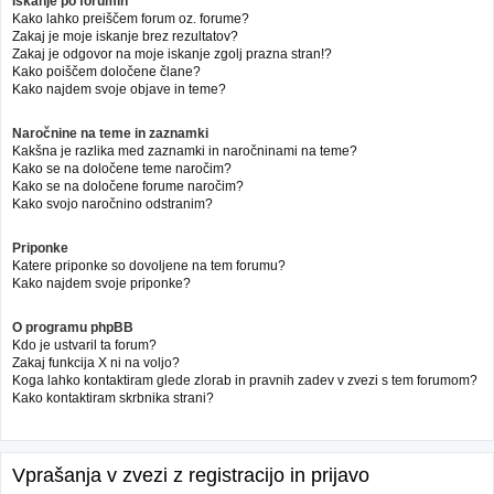
Iskanje po forumih
Kako lahko preiščem forum oz. forume?
Zakaj je moje iskanje brez rezultatov?
Zakaj je odgovor na moje iskanje zgolj prazna stran!?
Kako poiščem določene člane?
Kako najdem svoje objave in teme?
Naročnine na teme in zaznamki
Kakšna je razlika med zaznamki in naročninami na teme?
Kako se na določene teme naročim?
Kako se na določene forume naročim?
Kako svojo naročnino odstranim?
Priponke
Katere priponke so dovoljene na tem forumu?
Kako najdem svoje priponke?
O programu phpBB
Kdo je ustvaril ta forum?
Zakaj funkcija X ni na voljo?
Koga lahko kontaktiram glede zlorab in pravnih zadev v zvezi s tem forumom?
Kako kontaktiram skrbnika strani?
Vprašanja v zvezi z registracijo in prijavo