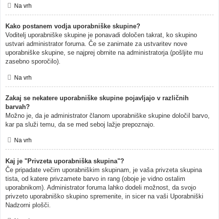
Na vrh
Kako postanem vodja uporabniške skupine?
Voditelj uporabniške skupine je ponavadi določen takrat, ko skupino
ustvari administrator foruma. Če se zanimate za ustvaritev nove
uporabniške skupine, se najprej obrnite na administratorja (pošljite mu
zasebno sporočilo).
Na vrh
Zakaj se nekatere uporabniške skupine pojavljajo v različnih
barvah?
Možno je, da je administrator članom uporabniške skupine določil barvo,
kar pa služi temu, da se med seboj lažje prepoznajo.
Na vrh
Kaj je "Privzeta uporabniška skupina"?
Če pripadate večim uporabniškim skupinam, je vaša privzeta skupina
tista, od katere privzamete barvo in rang (oboje je vidno ostalim
uporabnikom). Administrator foruma lahko dodeli možnost, da svojo
privzeto uporabniško skupino spremenite, in sicer na vaši Uporabniški
Nadzorni plošči.