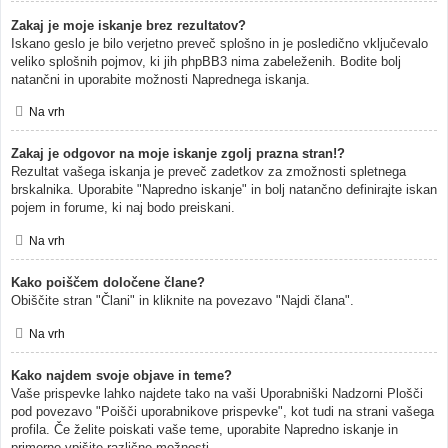
Zakaj je moje iskanje brez rezultatov?
Iskano geslo je bilo verjetno preveč splošno in je posledično vključevalo
veliko splošnih pojmov, ki jih phpBB3 nima zabeleženih. Bodite bolj
natančni in uporabite možnosti Naprednega iskanja.
Na vrh
Zakaj je odgovor na moje iskanje zgolj prazna stran!?
Rezultat vašega iskanja je preveč zadetkov za zmožnosti spletnega
brskalnika. Uporabite "Napredno iskanje" in bolj natančno definirajte iskan
pojem in forume, ki naj bodo preiskani.
Na vrh
Kako poiščem določene člane?
Obiščite stran "Člani" in kliknite na povezavo "Najdi člana".
Na vrh
Kako najdem svoje objave in teme?
Vaše prispevke lahko najdete tako na vaši Uporabniški Nadzorni Plošči
pod povezavo "Poišči uporabnikove prispevke", kot tudi na strani vašega
profila. Če želite poiskati vaše teme, uporabite Napredno iskanje in
primerno vpišite različne možnosti.