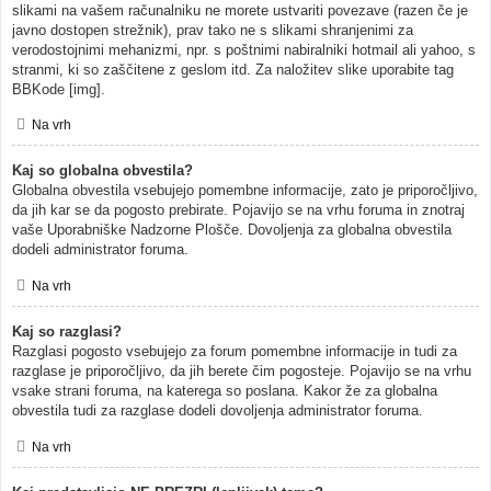
slikami na vašem računalniku ne morete ustvariti povezave (razen če je
javno dostopen strežnik), prav tako ne s slikami shranjenimi za
verodostojnimi mehanizmi, npr. s poštnimi nabiralniki hotmail ali yahoo, s
stranmi, ki so zaščitene z geslom itd. Za naložitev slike uporabite tag
BBKode [img].
Na vrh
Kaj so globalna obvestila?
Globalna obvestila vsebujejo pomembne informacije, zato je priporočljivo,
da jih kar se da pogosto prebirate. Pojavijo se na vrhu foruma in znotraj
vaše Uporabniške Nadzorne Plošče. Dovoljenja za globalna obvestila
dodeli administrator foruma.
Na vrh
Kaj so razglasi?
Razglasi pogosto vsebujejo za forum pomembne informacije in tudi za
razglase je priporočljivo, da jih berete čim pogosteje. Pojavijo se na vrhu
vsake strani foruma, na katerega so poslana. Kakor že za globalna
obvestila tudi za razglase dodeli dovoljenja administrator foruma.
Na vrh