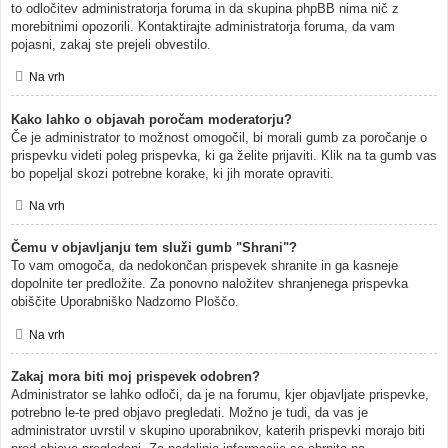
to odločitev administratorja foruma in da skupina phpBB nima nič z
morebitnimi opozorili. Kontaktirajte administratorja foruma, da vam
pojasni, zakaj ste prejeli obvestilo.
Na vrh
Kako lahko o objavah poročam moderatorju?
Če je administrator to možnost omogočil, bi morali gumb za poročanje o
prispevku videti poleg prispevka, ki ga želite prijaviti. Klik na ta gumb vas
bo popeljal skozi potrebne korake, ki jih morate opraviti.
Na vrh
Čemu v objavljanju tem služi gumb "Shrani"?
To vam omogoča, da nedokončan prispevek shranite in ga kasneje
dopolnite ter predložite. Za ponovno naložitev shranjenega prispevka
obiščite Uporabniško Nadzorno Ploščo.
Na vrh
Zakaj mora biti moj prispevek odobren?
Administrator se lahko odloči, da je na forumu, kjer objavljate prispevke,
potrebno le-te pred objavo pregledati. Možno je tudi, da vas je
administrator uvrstil v skupino uporabnikov, katerih prispevki morajo biti