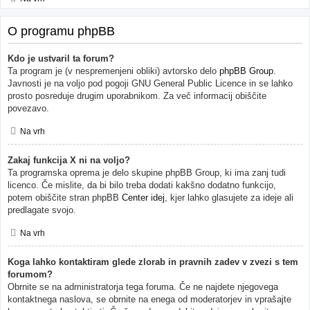
O programu phpBB
Kdo je ustvaril ta forum?
Ta program je (v nespremenjeni obliki) avtorsko delo
phpBB Group
.
Javnosti je na voljo pod pogoji GNU General Public Licence in se lahko
prosto posreduje drugim uporabnikom. Za več informacij obiščite
povezavo.
Na vrh
Zakaj funkcija X ni na voljo?
Ta programska oprema je delo skupine phpBB Group, ki ima zanj tudi
licenco. Če mislite, da bi bilo treba dodati kakšno dodatno funkcijo,
potem obiščite stran phpBB
Center idej
, kjer lahko glasujete za ideje ali
predlagate svojo.
Na vrh
Koga lahko kontaktiram glede zlorab in pravnih zadev v zvezi s tem
forumom?
Obrnite se na administratorja tega foruma. Če ne najdete njegovega
kontaktnega naslova, se obrnite na enega od moderatorjev in vprašajte