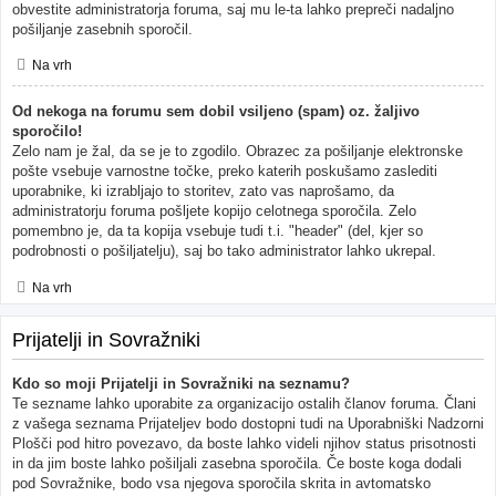
obvestite administratorja foruma, saj mu le-ta lahko prepreči nadaljno
pošiljanje zasebnih sporočil.
Na vrh
Od nekoga na forumu sem dobil vsiljeno (spam) oz. žaljivo
sporočilo!
Zelo nam je žal, da se je to zgodilo. Obrazec za pošiljanje elektronske
pošte vsebuje varnostne točke, preko katerih poskušamo zaslediti
uporabnike, ki izrabljajo to storitev, zato vas naprošamo, da
administratorju foruma pošljete kopijo celotnega sporočila. Zelo
pomembno je, da ta kopija vsebuje tudi t.i. "header" (del, kjer so
podrobnosti o pošiljatelju), saj bo tako administrator lahko ukrepal.
Na vrh
Prijatelji in Sovražniki
Kdo so moji Prijatelji in Sovražniki na seznamu?
Te sezname lahko uporabite za organizacijo ostalih članov foruma. Člani
z vašega seznama Prijateljev bodo dostopni tudi na Uporabniški Nadzorni
Plošči pod hitro povezavo, da boste lahko videli njihov status prisotnosti
in da jim boste lahko pošiljali zasebna sporočila. Če boste koga dodali
pod Sovražnike, bodo vsa njegova sporočila skrita in avtomatsko