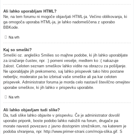
Ali lahko uporabljam HTML?
Ne, na tem forumu ni mogoče objavljati HTML-ja. Večino oblikovanja, ki
ga omogoča uporaba HTML-ja, je lahko nadomeščena z uporabo
BBKode.
Na vrh
Kaj so smeški?
Smeški oz. angleško Smilies so majhne podobe, ki jih lahko uporabljate
za izražanje čustev, npr. :) pomeni veselje, medtem ko :( nakazuje
žalost. Celoten seznam smeškov lahko vidite na obrazcu za pošiljanje.
Ne uporabljajte jih prekomerno, saj lahko prispevek tako hitro postane
neberljiv, moderator pa bo izbrisal vaše smeške ali pa kar celoten
prispevek. Administrator foruma je morda celo nastavil številčno omejitev
uporabe smeškov, ki jih lahko v prispevku uporabite.
Na vrh
Ali lahko objavljam tudi slike?
Da, tudi slike lahko objavite v prispevku. Če je administrator dovolil
uporabo priponk, boste podobo lahko naložili na forum, drugače pa
morate navesti povezavo z javno dostopnim strežnikom, na katerem je
podoba shranjena, npr. http://www.primer-strani.com/moja-slika.gif. S