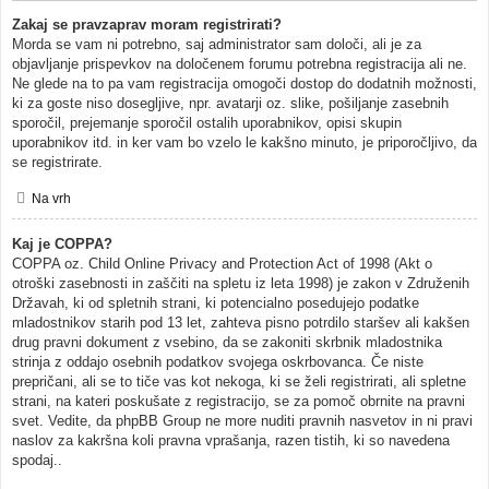
Zakaj se pravzaprav moram registrirati?
Morda se vam ni potrebno, saj administrator sam določi, ali je za
objavljanje prispevkov na določenem forumu potrebna registracija ali ne.
Ne glede na to pa vam registracija omogoči dostop do dodatnih možnosti,
ki za goste niso dosegljive, npr. avatarji oz. slike, pošiljanje zasebnih
sporočil, prejemanje sporočil ostalih uporabnikov, opisi skupin
uporabnikov itd. in ker vam bo vzelo le kakšno minuto, je priporočljivo, da
se registrirate.
Na vrh
Kaj je COPPA?
COPPA oz. Child Online Privacy and Protection Act of 1998 (Akt o
otroški zasebnosti in zaščiti na spletu iz leta 1998) je zakon v Združenih
Državah, ki od spletnih strani, ki potencialno posedujejo podatke
mladostnikov starih pod 13 let, zahteva pisno potrdilo staršev ali kakšen
drug pravni dokument z vsebino, da se zakoniti skrbnik mladostnika
strinja z oddajo osebnih podatkov svojega oskrbovanca. Če niste
prepričani, ali se to tiče vas kot nekoga, ki se želi registrirati, ali spletne
strani, na kateri poskušate z registracijo, se za pomoč obrnite na pravni
svet. Vedite, da phpBB Group ne more nuditi pravnih nasvetov in ni pravi
naslov za kakršna koli pravna vprašanja, razen tistih, ki so navedena
spodaj..