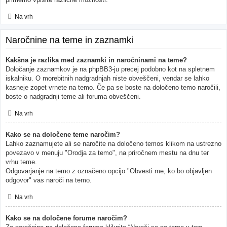
Na vrh
Naročnine na teme in zaznamki
Kakšna je razlika med zaznamki in naročninami na teme?
Določanje zaznamkov je na phpBB3-ju precej podobno kot na spletnem
iskalniku. O morebitnih nadgradnjah niste obveščeni, vendar se lahko
kasneje zopet vrnete na temo. Če pa se boste na določeno temo naročili,
boste o nadgradnji teme ali foruma obveščeni.
Na vrh
Kako se na določene teme naročim?
Lahko zaznamujete ali se naročite na določeno temos klikom na ustrezno
povezavo v menuju "Orodja za temo", na priročnem mestu na dnu ter
vrhu teme.
Odgovarjanje na temo z označeno opcijo "Obvesti me, ko bo objavljen
odgovor" vas naroči na temo.
Na vrh
Kako se na določene forume naročim?