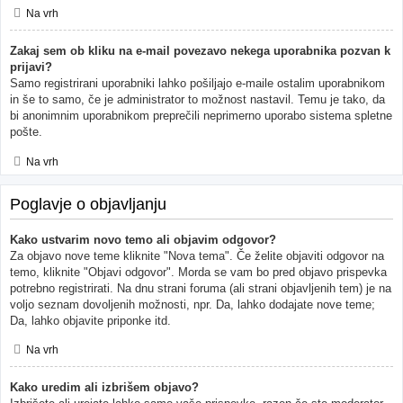
Na vrh
Zakaj sem ob kliku na e-mail povezavo nekega uporabnika pozvan k
prijavi?
Samo registrirani uporabniki lahko pošiljajo e-maile ostalim uporabnikom
in še to samo, če je administrator to možnost nastavil. Temu je tako, da
bi anonimnim uporabnikom preprečili neprimerno uporabo sistema spletne
pošte.
Na vrh
Poglavje o objavljanju
Kako ustvarim novo temo ali objavim odgovor?
Za objavo nove teme kliknite "Nova tema". Če želite objaviti odgovor na
temo, kliknite "Objavi odgovor". Morda se vam bo pred objavo prispevka
potrebno registrirati. Na dnu strani foruma (ali strani objavljenih tem) je na
voljo seznam dovoljenih možnosti, npr. Da, lahko dodajate nove teme;
Da, lahko objavite priponke itd.
Na vrh
Kako uredim ali izbrišem objavo?