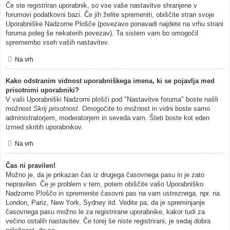
Če ste registriran uporabnik, so vse vaše nastavitve shranjene v
forumovi podatkovni bazi. Če jih želite spremeniti, obiščite stran svoje
Uporabniške Nadzorne Plošče (povezavo ponavadi najdete na vrhu strani
foruma poleg še nekaterih povezav). Ta sistem vam bo omogočil
spremembo vseh vaših nastavitev.
Na vrh
Kako odstranim vidnost uporabniškega imena, ki se pojavlja med
prisotnimi uporabniki?
V vaši Uporabniški Nadzorni plošči pod "Nastavitve foruma" boste našli
možnost
Skrij prisotnost
. Omogočite to možnost in vidni boste samo
administratorjem, moderatorjem in seveda vam. Šteti boste kot eden
izmed skritih uporabnikov.
Na vrh
Čas ni pravilen!
Možno je, da je prikazan čas iz drugega časovnega pasu in je zato
nepravilen. Če je problem v tem, potem obiščite vašo Uporabniško
Nadzorno Ploščo in spremenite časovni pas na vam ustreznega, npr. na
London, Pariz, New York, Sydney itd. Vedite pa, da je spreminjanje
časovnega pasu možno le za registrirane uporabnike, kakor tudi za
večino ostalih nastavitev. Če torej še niste registrirani, je sedaj dobra