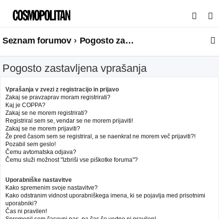
I
s
Seznam forumov
Pogosto zastavljena vprašanja
k
a
Pogosto zastavljena vprašanja
n
j
Vprašanja v zvezi z registracijo in prijavo
e
Zakaj se pravzaprav moram registrirati?
Kaj je COPPA?
Zakaj se ne morem registrirati?
Registriral sem se, vendar se ne morem prijaviti!
Zakaj se ne morem prijaviti?
Že pred časom sem se registriral, a se naenkrat ne morem več prijaviti?!
Pozabil sem geslo!
Čemu avtomatska odjava?
Čemu služi možnost "Izbriši vse piškotke foruma"?
Uporabniške nastavitve
Kako spremenim svoje nastavitve?
Kako odstranim vidnost uporabniškega imena, ki se pojavlja med prisotnimi
uporabniki?
Čas ni pravilen!
Spremenil sem časovni pas, pa čas še vedno ni pravilen!