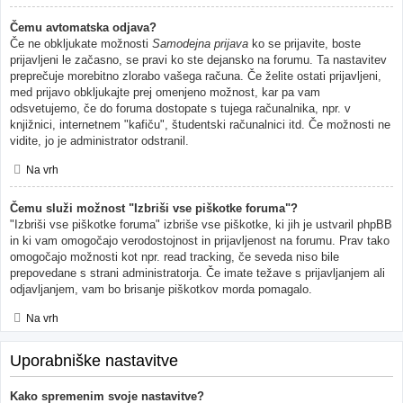
Čemu avtomatska odjava?
Če ne obkljukate možnosti
Samodejna prijava
ko se prijavite, boste
prijavljeni le začasno, se pravi ko ste dejansko na forumu. Ta nastavitev
preprečuje morebitno zlorabo vašega računa. Če želite ostati prijavljeni,
med prijavo obkljukajte prej omenjeno možnost, kar pa vam
odsvetujemo, če do foruma dostopate s tujega računalnika, npr. v
knjižnici, internetnem "kafiču", študentski računalnici itd. Če možnosti ne
vidite, jo je administrator odstranil.
Na vrh
Čemu služi možnost "Izbriši vse piškotke foruma"?
"Izbriši vse piškotke foruma" izbriše vse piškotke, ki jih je ustvaril phpBB
in ki vam omogočajo verodostojnost in prijavljenost na forumu. Prav tako
omogočajo možnosti kot npr. read tracking, če seveda niso bile
prepovedane s strani administratorja. Če imate težave s prijavljanjem ali
odjavljanjem, vam bo brisanje piškotkov morda pomagalo.
Na vrh
Uporabniške nastavitve
Kako spremenim svoje nastavitve?