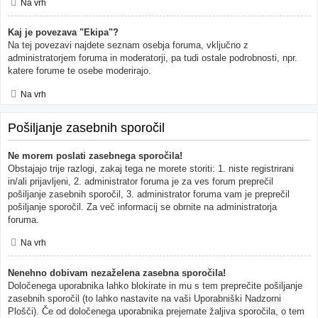
Na vrh
Kaj je povezava "Ekipa"?
Na tej povezavi najdete seznam osebja foruma, vključno z
administratorjem foruma in moderatorji, pa tudi ostale podrobnosti, npr.
katere forume te osebe moderirajo.
Na vrh
Pošiljanje zasebnih sporočil
Ne morem poslati zasebnega sporočila!
Obstajajo trije razlogi, zakaj tega ne morete storiti: 1. niste registrirani
in/ali prijavljeni, 2. administrator foruma je za ves forum preprečil
pošiljanje zasebnih sporočil, 3. administrator foruma vam je preprečil
pošiljanje sporočil. Za več informacij se obrnite na administratorja
foruma.
Na vrh
Nenehno dobivam nezaželena zasebna sporočila!
Določenega uporabnika lahko blokirate in mu s tem preprečite pošiljanje
zasebnih sporočil (to lahko nastavite na vaši Uporabniški Nadzorni
Plošči). Če od določenega uporabnika prejemate žaljiva sporočila, o tem