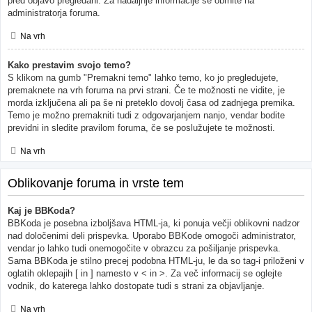
pred objavo pregledani. Za nadaljnje informacije se obrnite na
administratorja foruma.
Na vrh
Kako prestavim svojo temo?
S klikom na gumb "Premakni temo" lahko temo, ko jo pregledujete,
premaknete na vrh foruma na prvi strani. Če te možnosti ne vidite, je
morda izključena ali pa še ni preteklo dovolj časa od zadnjega premika.
Temo je možno premakniti tudi z odgovarjanjem nanjo, vendar bodite
previdni in sledite pravilom foruma, če se poslužujete te možnosti.
Na vrh
Oblikovanje foruma in vrste tem
Kaj je BBKoda?
BBKoda je posebna izboljšava HTML-ja, ki ponuja večji oblikovni nadzor
nad določenimi deli prispevka. Uporabo BBKode omogoči administrator,
vendar jo lahko tudi onemogočite v obrazcu za pošiljanje prispevka.
Sama BBKoda je stilno precej podobna HTML-ju, le da so tag-i priloženi v
oglatih oklepajih [ in ] namesto v < in >. Za več informacij se oglejte
vodnik, do katerega lahko dostopate tudi s strani za objavljanje.
Na vrh