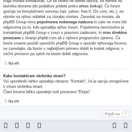
koga morate kontaktirati. Če še vedno ne dobite odziva, se obrnite na
lastnika domene (do podatkov pridete preko
whois lookup
). Če forum
gostuje na brezplačnem serverju (npr. yahoo, free.fr, f2s.com, etc.), se
obrnite na njihov oddelek za zlorabo storitev. Zavedati se morate, da
phpBB Group nima
popolnoma nobenega nadzora
in zato ne more biti
odgovorna za to, kdo uporablja njihov forum. Popolnoma nesmiselno je
kontaktirati phpBB Group v zvezi s pravnimi zadevami, ki
niso direktno
povezane
s stranjo phpbb.com ali z njihovo programsko opremo. Če
boste vseeno poslali sporočilo phpBB Group o uporabi njihovega foruma,
se zavedajte, da boste v najboljšem primeru dobili le kratek odgovor, v
večini primerov pa sploh ne boste dobili odgovora.
Na vrh
Kako kontaktiram skrbnika strani?
Vsi uporabniki lahko uporabijo obrazec “Kontakt”, če je opcija omogočena
s strani skrbnika strani.
Člani foruma lahko uporabijo tudi povezavo “Ekipa”.
Na vrh
Pojdi na