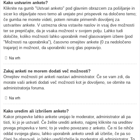
Kako ustvarim anketo?
Kliknite na gumb "Ustvari anketo" pod glavnim obrazcem za pošiljanje in
sicer ko objavljate novo temo ali urejate prvi prispevek na določeno temo;
če gumba ne morete videti, potem nimate primernih dovoljenj za
ustvaritev ankete. V ustrezna okna vstavite naslov in vsaj dve možnosti
ter se prepričajte, da je vsaka možnost v svojem polju. Lahko tudi
določite, koliko možnosti lahko uporabnik med glasovanjem izbere (pod
"Možnosti na uporabnika"), časovno omejitev ankete (0 za nedoločeno
trajanje) in možnost, da uporabniki svoj glas popravijo.
Na vrh
Zakaj anketi ne morem dodati več možnosti?
Omejitev možnosti pri anketi nastavi administrator. Če se vam zdi, da
morate vaši anketi dodati več možnosti kot je dovoljeno, se obrnite na
administratorja foruma.
Na vrh
Kako uredim ali izbrišem anketo?
Kakor prispevke lahko ankete urejajo le moderator, administrator ali pa
tisti, ki jo je ustvaril. Če želite urediti anketo, najprej kliknite na ureditev
prvega prispevka v temi; to je vedno povezano z anketo. Če ni še nihče
oddal svojega glasu, lahko uporabnik anketo uredi ali izbriše, če pa so
člani že glasovali, jo lahko uredi/izbriše le moderator ali administrator. To