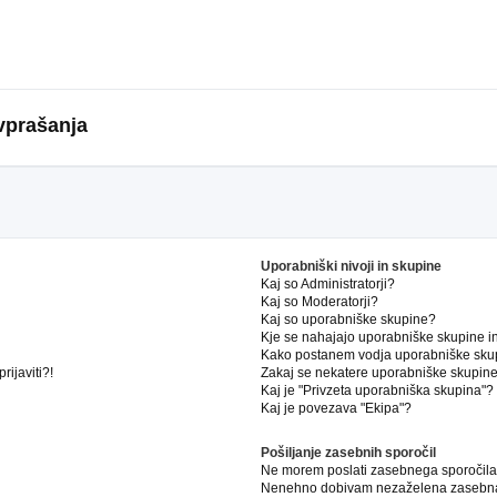
vprašanja
Uporabniški nivoji in skupine
Kaj so Administratorji?
Kaj so Moderatorji?
Kaj so uporabniške skupine?
Kje se nahajajo uporabniške skupine in 
Kako postanem vodja uporabniške sku
ijaviti?!
Zakaj se nekatere uporabniške skupine 
Kaj je "Privzeta uporabniška skupina"?
Kaj je povezava "Ekipa"?
Pošiljanje zasebnih sporočil
Ne morem poslati zasebnega sporočila
Nenehno dobivam nezaželena zasebna