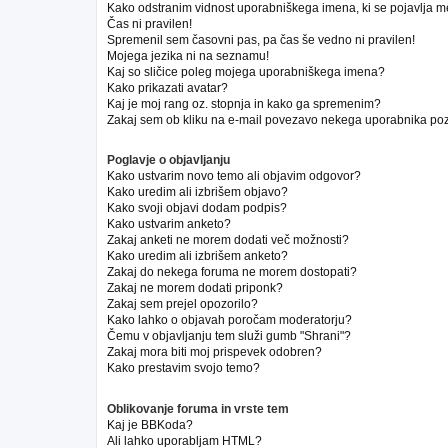
Kako odstranim vidnost uporabniškega imena, ki se pojavlja m
Čas ni pravilen!
Spremenil sem časovni pas, pa čas še vedno ni pravilen!
Mojega jezika ni na seznamu!
Kaj so sličice poleg mojega uporabniškega imena?
Kako prikazati avatar?
Kaj je moj rang oz. stopnja in kako ga spremenim?
Zakaj sem ob kliku na e-mail povezavo nekega uporabnika poz
Poglavje o objavljanju
Kako ustvarim novo temo ali objavim odgovor?
Kako uredim ali izbrišem objavo?
Kako svoji objavi dodam podpis?
Kako ustvarim anketo?
Zakaj anketi ne morem dodati več možnosti?
Kako uredim ali izbrišem anketo?
Zakaj do nekega foruma ne morem dostopati?
Zakaj ne morem dodati priponk?
Zakaj sem prejel opozorilo?
Kako lahko o objavah poročam moderatorju?
Čemu v objavljanju tem služi gumb "Shrani"?
Zakaj mora biti moj prispevek odobren?
Kako prestavim svojo temo?
Oblikovanje foruma in vrste tem
Kaj je BBKoda?
Ali lahko uporabljam HTML?