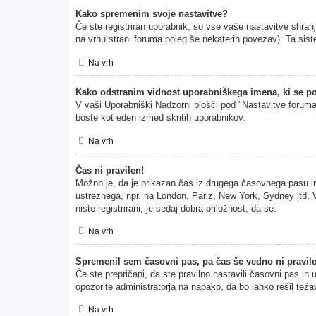
Kako spremenim svoje nastavitve?
Če ste registriran uporabnik, so vse vaše nastavitve shran
na vrhu strani foruma poleg še nekaterih povezav). Ta s
Na vrh
Kako odstranim vidnost uporabniškega imena, ki se po
V vaši Uporabniški Nadzorni plošči pod "Nastavitve forum
boste kot eden izmed skritih uporabnikov.
Na vrh
Čas ni pravilen!
Možno je, da je prikazan čas iz drugega časovnega pasu i
ustreznega, npr. na London, Pariz, New York, Sydney itd. V
niste registrirani, je sedaj dobra priložnost, da se.
Na vrh
Spremenil sem časovni pas, pa čas še vedno ni pravil
Če ste prepričani, da ste pravilno nastavili časovni pas in
opozorite administratorja na napako, da bo lahko rešil teža
Na vrh