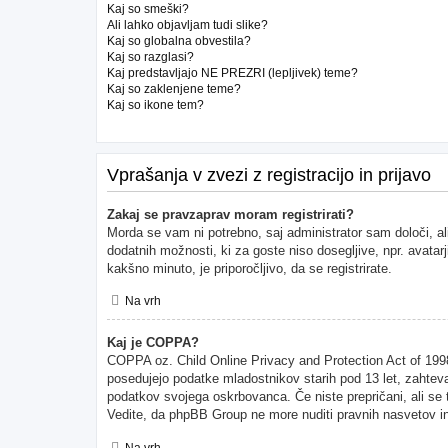
Kaj so smeški?
Ali lahko objavljam tudi slike?
Kaj so globalna obvestila?
Kaj so razglasi?
Kaj predstavljajo NE PREZRI (lepljivek) teme?
Kaj so zaklenjene teme?
Kaj so ikone tem?
Vprašanja v zvezi z registracijo in prijavo
Zakaj se pravzaprav moram registrirati?
Morda se vam ni potrebno, saj administrator sam določi, al
dodatnih možnosti, ki za goste niso dosegljive, npr. avatarj
kakšno minuto, je priporočljivo, da se registrirate.
Na vrh
Kaj je COPPA?
COPPA oz. Child Online Privacy and Protection Act of 1998 (
posedujejo podatke mladostnikov starih pod 13 let, zahteva
podatkov svojega oskrbovanca. Če niste prepričani, ali se to
Vedite, da phpBB Group ne more nuditi pravnih nasvetov in 
Na vrh