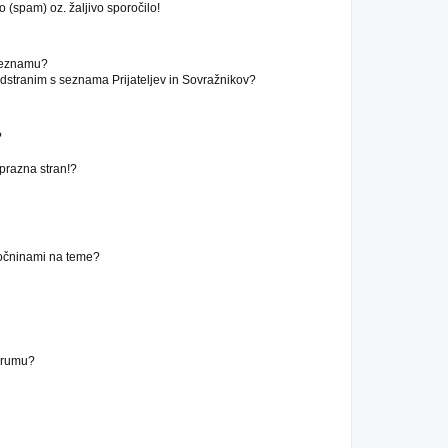
 (spam) oz. žaljivo sporočilo!
 seznamu?
stranim s seznama Prijateljev in Sovražnikov?
?
 prazna stran!?
ročninami na teme?
forumu?