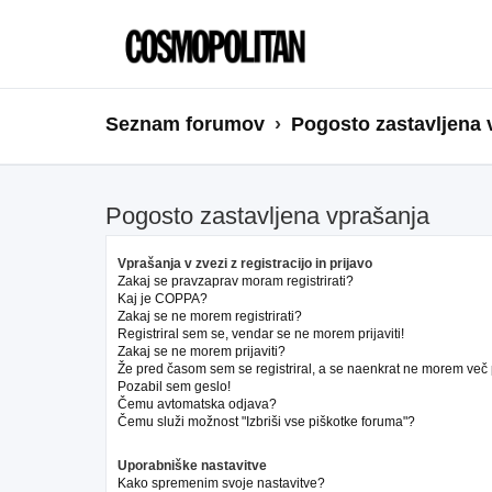
Seznam forumov
Pogosto zastavljena 
Pogosto zastavljena vprašanja
Vprašanja v zvezi z registracijo in prijavo
Zakaj se pravzaprav moram registrirati?
Kaj je COPPA?
Zakaj se ne morem registrirati?
Registriral sem se, vendar se ne morem prijaviti!
Zakaj se ne morem prijaviti?
Že pred časom sem se registriral, a se naenkrat ne morem več pr
Pozabil sem geslo!
Čemu avtomatska odjava?
Čemu služi možnost "Izbriši vse piškotke foruma"?
Uporabniške nastavitve
Kako spremenim svoje nastavitve?