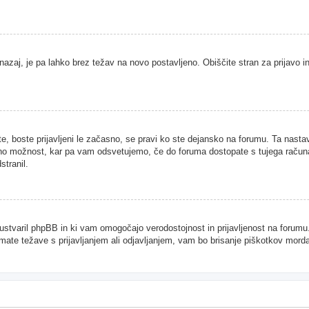
nazaj, je pa lahko brez težav na novo postavljeno. Obiščite stran za prijavo in
te, boste prijavljeni le začasno, se pravi ko ste dejansko na forumu. Ta nast
njeno možnost, kar pa vam odsvetujemo, če do foruma dostopate s tujega računal
stranil.
je ustvaril phpBB in ki vam omogočajo verodostojnost in prijavljenost na forum
imate težave s prijavljanjem ali odjavljanjem, vam bo brisanje piškotkov mor