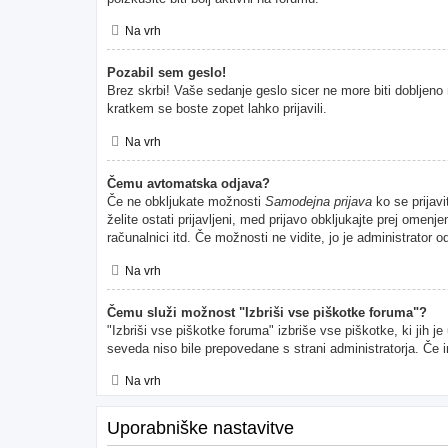
Na vrh
Pozabil sem geslo!
Brez skrbi! Vaše sedanje geslo sicer ne more biti dobljeno 
kratkem se boste zopet lahko prijavili.
Na vrh
Čemu avtomatska odjava?
Če ne obkljukate možnosti
Samodejna prijava
ko se prijavi
želite ostati prijavljeni, med prijavo obkljukajte prej ome
računalnici itd. Če možnosti ne vidite, jo je administrator od
Na vrh
Čemu služi možnost "Izbriši vse piškotke foruma"?
"Izbriši vse piškotke foruma" izbriše vse piškotke, ki jih 
seveda niso bile prepovedane s strani administratorja. Če 
Na vrh
Uporabniške nastavitve