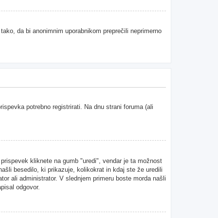
e tako, da bi anonimnim uporabnikom preprečili neprimerno
spevka potrebno registrirati. Na dnu strani foruma (ali
n prispevek kliknete na gumb "uredi", vendar je ta možnost
i besedilo, ki prikazuje, kolikokrat in kdaj ste že uredili
ator ali administrator. V slednjem primeru boste morda našli
apisal odgovor.