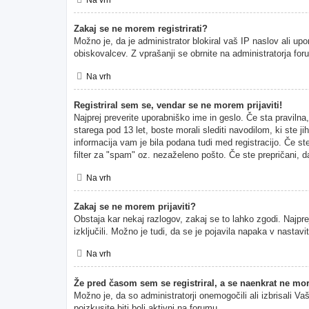
Zakaj se ne morem registrirati?
Možno je, da je administrator blokiral vaš IP naslov ali upo
obiskovalcev. Z vprašanji se obrnite na administratorja for
Na vrh
Registriral sem se, vendar se ne morem prijaviti!
Najprej preverite uporabniško ime in geslo. Če sta pravil
starega pod 13 let, boste morali slediti navodilom, ki ste ji
informacija vam je bila podana tudi med registracijo. Če ste
filter za "spam" oz. nezaželeno pošto. Če ste prepričani, da
Na vrh
Zakaj se ne morem prijaviti?
Obstaja kar nekaj razlogov, zakaj se to lahko zgodi. Najprej
izključili. Možno je tudi, da se je pojavila napaka v nasta
Na vrh
Že pred časom sem se registriral, a se naenkrat ne mor
Možno je, da so administratorji onemogočili ali izbrisali Va
poizkusite biti bolj aktivni na forumu.