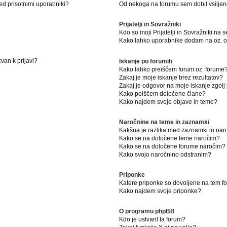
ed prisotnimi uporabniki?
Od nekoga na forumu sem dobil vsiljeno
Prijatelji in Sovražniki
Kdo so moji Prijatelji in Sovražniki na
Kako lahko uporabnike dodam na oz. od
van k prijavi?
Iskanje po forumih
Kako lahko preiščem forum oz. forume
Zakaj je moje iskanje brez rezultatov?
Zakaj je odgovor na moje iskanje zgolj
Kako poiščem določene člane?
Kako najdem svoje objave in teme?
Naročnine na teme in zaznamki
Kakšna je razlika med zaznamki in na
Kako se na določene teme naročim?
Kako se na določene forume naročim?
Kako svojo naročnino odstranim?
Priponke
Katere priponke so dovoljene na tem 
Kako najdem svoje priponke?
O programu phpBB
Kdo je ustvaril ta forum?