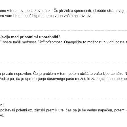
jene v forumovi podatkovni bazi. Če jih želite spremeniti, obiščite stran sv
istem vam bo omogočil spremembo vseh vaših nastavitev.
javlja med prisotnimi uporabniki?
a" boste našli možnost
Skrij prisotnost
. Omogočite to možnost in vidni boste 
n je zato nepravilen. Če je problem v tem, potem obiščite vašo Uporabniško
edite pa, da je spreminjanje časovnega pasu možno le za registrirane uporabni
en!
 upoštevali poletni oz. zimski premik ure, čas pa je še vedno napačen, potem 
vo.