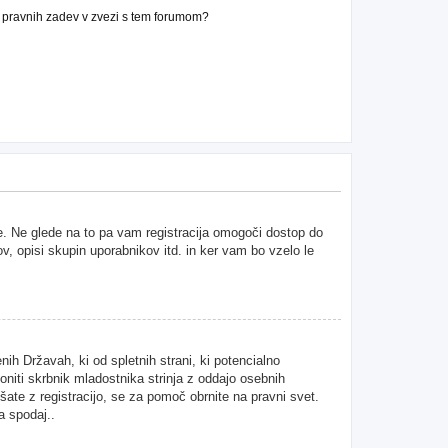
n pravnih zadev v zvezi s tem forumom?
ne. Ne glede na to pa vam registracija omogoči dostop do
ov, opisi skupin uporabnikov itd. in ker vam bo vzelo le
ih Državah, ki od spletnih strani, ki potencialno
niti skrbnik mladostnika strinja z oddajo osebnih
kušate z registracijo, se za pomoč obrnite na pravni svet.
a spodaj..