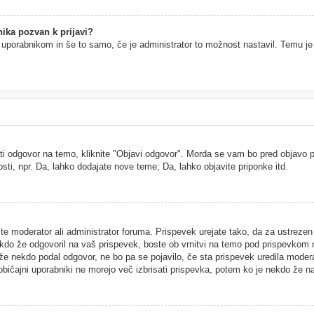
ika pozvan k prijavi?
im uporabnikom in še to samo, če je administrator to možnost nastavil. Temu j
ti odgovor na temo, kliknite "Objavi odgovor". Morda se vam bo pred objavo pri
sti, npr. Da, lahko dodajate nove teme; Da, lahko objavite priponke itd.
ste moderator ali administrator foruma. Prispevek urejate tako, da za ustreze
kdo že odgovoril na vaš prispevek, boste ob vrnitvi na temo pod prispevkom našl
 že nekdo podal odgovor, ne bo pa se pojavilo, če sta prispevek uredila moder
 običajni uporabniki ne morejo več izbrisati prispevka, potem ko je nekdo že n