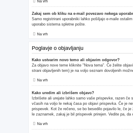
Na vrh
Zakaj sem ob kliku na e-mail povezavo nekega uporabn
Samo registrirani uporabniki lahko pošiljajo e-maile ostal
uporabo sistema spletne pošte.
Na vrh
Poglavje o objavljanju
Kako ustvarim novo temo ali objavim odgovor?
Za objavo nove teme kliknite "Nova tema". Če želite objavi
strani objavljenih tem) je na voljo seznam dovoljenih možno
Na vrh
Kako uredim ali izbrišem objavo?
Izbrišete ali urejate lahko samo vaše prispevke, razen če 
včasih na voljo le nekaj časa po objavi prispevka. Če je ne
prispevek. Kot že rečeno, se bo besedilo pojavilo le, če je
le zaznamek, zakaj je bil prispevek prirejen. Vedite pa, da
Na vrh