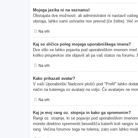
Mojega jezika ni na seznamu!
Obstajata dve možnosti: ali administrator ni nastavil vašeg
obstaja, lahko sami ustvarite nov prevod (če želite). Več i
Na vrh
Kaj so sličice poleg mojega uporabniškega imena?
Dve sliki se lahko pojavita pod uporabniškim imenom med pr
koliko prispevkov ste objavili ali pa vaš status na forumu
Na vrh
Kako prikazati avatar?
V vaši Uporabniški Nadzorni plošči pod "Profil" lahko dodate
način na katerega so avatarji na voljo. Če avatarjev ne mor
Na vrh
Kaj je moj rang oz. stopnja in kako ga spremenim?
Rangi oz. stopnje, ki se pojavijo pod uporabniškim imenom, p
morete direktno spremeniti besedišča katerih koli rangov na
rang. Večina forumov tega ne tolerira, zato vam lahko moder