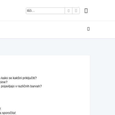
Iskanje
Napredno iskanje
kako se kakšni priključiti?
pine?
pojavljajo v različnih barvah?
!
 sporočila!