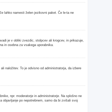
 če lahko namesti želen jezikovni paket. Če le-ta ne
i je v obliki zvezdic, stolpcev ali krogcev, in prikazuje,
tvena in osebna za vsakega uporabnika.
ali naložitev. To je odvisno od administratorja, da izbere
abnike, npr. moderatorje in administratorje. Na splošno ne
 za objavljanje po nepotrebnem, samo da bi zvišali svoj