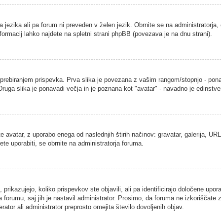
a jezika ali pa forum ni preveden v želen jezik. Obrnite se na administratorja,
nformacij lahko najdete na spletni strani phpBB (povezava je na dnu strani).
ebiranjem prispevka. Prva slika je povezana z vašim rangom/stopnjo - ponavad
. Druga slika je ponavadi večja in je poznana kot "avatar" - navadno je edins
 avatar, z uporabo enega od naslednjih štirih načinov: gravatar, galerija, URL 
ete uporabiti, se obrnite na administratorja foruma.
rikazujejo, koliko prispevkov ste objavili, ali pa identificirajo določene upor
 forumu, saj jih je nastavil administrator. Prosimo, da foruma ne izkoriščate
ator ali administrator preprosto omejita število dovoljenih objav.