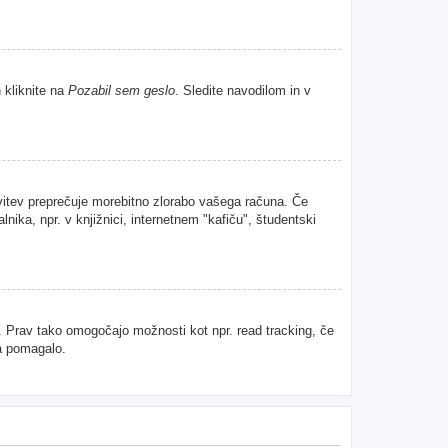
 kliknite na
Pozabil sem geslo
. Sledite navodilom in v
avitev preprečuje morebitno zlorabo vašega računa. Če
nika, npr. v knjižnici, internetnem "kafiču", študentski
u. Prav tako omogočajo možnosti kot npr. read tracking, če
da pomagalo.