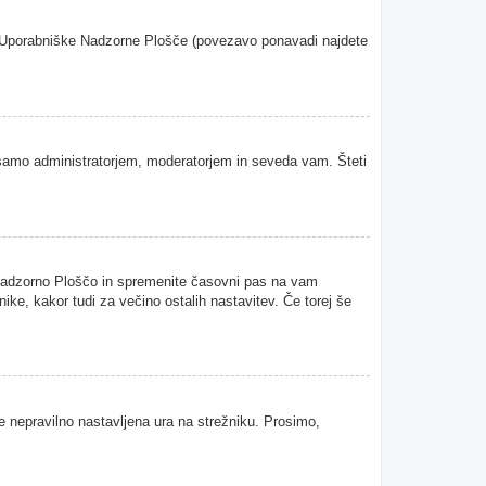
oje Uporabniške Nadzorne Plošče (povezavo ponavadi najdete
samo administratorjem, moderatorjem in seveda vam. Šteti
 Nadzorno Ploščo in spremenite časovni pas na vam
ke, kakor tudi za večino ostalih nastavitev. Če torej še
je nepravilno nastavljena ura na strežniku. Prosimo,