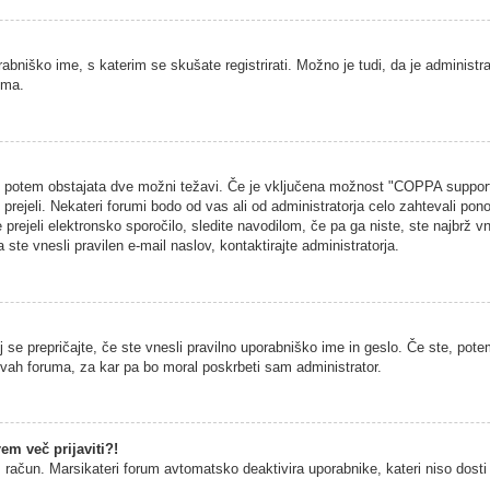
rabniško ime, s katerim se skušate registrirati. Možno je tudi, da je administra
uma.
na, potem obstajata dve možni težavi. Če je vključena možnost "COPPA support
h prejeli. Nekateri forumi bodo od vas ali od administratorja celo zahtevali pono
 prejeli elektronsko sporočilo, sledite navodilom, če pa ga niste, ste najbrž vn
 ste vnesli pravilen e-mail naslov, kontaktirajte administratorja.
 se prepričajte, če ste vnesli pravilno uporabniško ime in geslo. Če ste, potem
vitvah foruma, za kar pa bo moral poskrbeti sam administrator.
em več prijaviti?!
š račun. Marsikateri forum avtomatsko deaktivira uporabnike, kateri niso dosti č