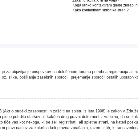
Zakaj funkcija X ni na voljo?
Koga lahko kontaktiram glede zlorab i
Kako kontaktiram skrbnika strani?
i je za objavljanje prispevkov na določenem forumu potrebna registracija ali 
i oz. slike, pošiljanje zasebnih sporočil, prejemanje sporočil ostalih uporabnik
Akt o otroški zasebnosti in zaščiti na spletu iz leta 1998) je zakon v Združen
 pisno potrdilo staršev ali kakšen drug pravni dokument z vsebino, da se zako
 tiče vas kot nekoga, ki se želi registrirati, ali spletne strani, na kateri pos
ni pravi naslov za kakršna koli pravna vprašanja, razen tistih, ki so naveden