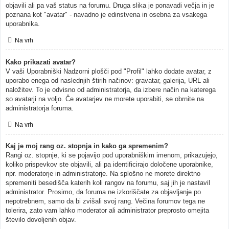
objavili ali pa vaš status na forumu. Druga slika je ponavadi večja in je
poznana kot "avatar" - navadno je edinstvena in osebna za vsakega
uporabnika.
Na vrh
Kako prikazati avatar?
V vaši Uporabniški Nadzorni plošči pod "Profil" lahko dodate avatar, z
uporabo enega od naslednjih štirih načinov: gravatar, galerija, URL ali
naložitev. To je odvisno od administratorja, da izbere način na katerega
so avatarji na voljo. Če avatarjev ne morete uporabiti, se obrnite na
administratorja foruma.
Na vrh
Kaj je moj rang oz. stopnja in kako ga spremenim?
Rangi oz. stopnje, ki se pojavijo pod uporabniškim imenom, prikazujejo,
koliko prispevkov ste objavili, ali pa identificirajo določene uporabnike,
npr. moderatorje in administratorje. Na splošno ne morete direktno
spremeniti besedišča katerih koli rangov na forumu, saj jih je nastavil
administrator. Prosimo, da foruma ne izkoriščate za objavljanje po
nepotrebnem, samo da bi zvišali svoj rang. Večina forumov tega ne
tolerira, zato vam lahko moderator ali administrator preprosto omejita
število dovoljenih objav.