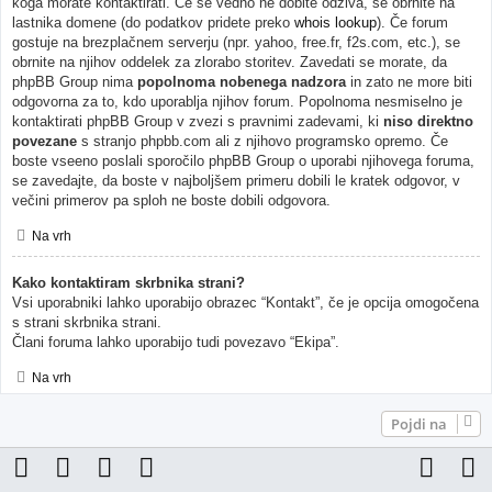
koga morate kontaktirati. Če še vedno ne dobite odziva, se obrnite na
lastnika domene (do podatkov pridete preko
whois lookup
). Če forum
gostuje na brezplačnem serverju (npr. yahoo, free.fr, f2s.com, etc.), se
obrnite na njihov oddelek za zlorabo storitev. Zavedati se morate, da
phpBB Group nima
popolnoma nobenega nadzora
in zato ne more biti
odgovorna za to, kdo uporablja njihov forum. Popolnoma nesmiselno je
kontaktirati phpBB Group v zvezi s pravnimi zadevami, ki
niso direktno
povezane
s stranjo phpbb.com ali z njihovo programsko opremo. Če
boste vseeno poslali sporočilo phpBB Group o uporabi njihovega foruma,
se zavedajte, da boste v najboljšem primeru dobili le kratek odgovor, v
večini primerov pa sploh ne boste dobili odgovora.
Na vrh
Kako kontaktiram skrbnika strani?
Vsi uporabniki lahko uporabijo obrazec “Kontakt”, če je opcija omogočena
s strani skrbnika strani.
Člani foruma lahko uporabijo tudi povezavo “Ekipa”.
Na vrh
Pojdi na