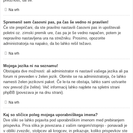
priložnost, da se.
Na vrh
Spremenil sem časovni pas, pa čas še vedno ni pravilen!
Če ste prepričani, da ste pravilno nastavili časovni pas in upoštevali
poletni oz. zimski premik ure, čas pa je še vedno napačen, potem je
nepravilno nastavljena ura na strežniku. Prosimo, opozorite
administratorja na napako, da bo lahko rešil težavo.
Na vrh
Mojega jezika ni na seznamu!
Obstajata dve možnosti: ali administrator ni nastavil vašega jezika ali pa
forum ni preveden v želen jezik. Obrnite se na administratorja, če lahko
namesti želen jezikovni paket. Če le-ta ne obstaja, lahko sami ustvarite
nov prevod (če želite). Več informacij lahko najdete na spletni strani
phpBB (povezava je na dnu strani).
Na vrh
Kaj so sličice poleg mojega uporabniškega imena?
Dve sliki se lahko pojavita pod uporabniškim imenom med prebiranjem
prispevka. Prva slika je povezana z vašim rangom/stopnjo - ponavadi je
v obliki zvezdic, stolpcev ali krogcev, in prikazuje, koliko prispevkov ste