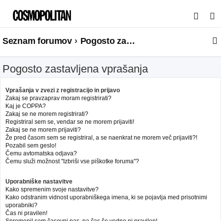
I
s
Seznam forumov
Pogosto zastavljena vprašanja
k
a
Pogosto zastavljena vprašanja
n
j
Vprašanja v zvezi z registracijo in prijavo
e
Zakaj se pravzaprav moram registrirati?
Kaj je COPPA?
Zakaj se ne morem registrirati?
Registriral sem se, vendar se ne morem prijaviti!
Zakaj se ne morem prijaviti?
Že pred časom sem se registriral, a se naenkrat ne morem več prijaviti?!
Pozabil sem geslo!
Čemu avtomatska odjava?
Čemu služi možnost "Izbriši vse piškotke foruma"?
Uporabniške nastavitve
Kako spremenim svoje nastavitve?
Kako odstranim vidnost uporabniškega imena, ki se pojavlja med prisotnimi
uporabniki?
Čas ni pravilen!
Spremenil sem časovni pas, pa čas še vedno ni pravilen!