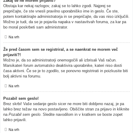
Zakaj se ne morem prijaviti?
Obstaja kar nekaj razlogov, zakaj se to lahko zgodi. Najprej se
prepričajte, če ste vnesli pravilno uporabniško ime in geslo. Če ste,
potem kontaktirajte administratorja in se prepričajte, da vas niso izključili.
Možno je tudi, da se je pojavila napaka v nastavitvah foruma, za kar pa
bo moral poskrbeti sam administrator.
Na vrh
Že pred časom sem se registriral, a se naenkrat ne morem več
prijaviti?!
Možno je, da so administratorji onemogočili ali izbrisali Vaš račun.
Marsikateri forum avtomatsko deaktivira uporabnike, kateri niso dosti
časa aktivni. Če se je to zgodilo, se ponovno registrirati in poizkusite biti
bolj aktivni na forumu.
Na vrh
Pozabil sem geslo!
Brez skrbi! Vaše sedanje geslo sicer ne more biti dobljeno nazaj, je pa
lahko brez težav na novo postavljeno. Obiščite stran za prijavo in kliknite
na
Pozabil sem geslo
. Sledite navodilom in v kratkem se boste zopet
lahko prijavili.
Na vrh