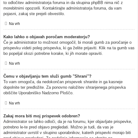
to odločitev administratorja foruma in da skupina phpBB nima nič z
morebitnimi opozorili. Kontaktirajte administratorja foruma, da vam
pojasni, zakaj ste prejeli obvestilo.
Na vrh
Kako lahko o objavah poročam moderatorju?
Če je administrator to možnost omogočil, bi morali gumb za poročanje o
prispevku videti poleg prispevka, ki ga želite prijaviti. Klik na ta gumb vas
bo popeljal skozi potrebne korake, ki jih morate opraviti.
Na vrh
Čemu v objavljanju tem služi gumb "Shrani"?
To vam omogoča, da nedokončan prispevek shranite in ga kasneje
dopolnite ter predložite. Za ponovno naložitev shranjenega prispevka
obiščite Uporabniško Nadzorno Ploščo.
Na vrh
Zakaj mora biti moj prispevek odobren?
Administrator se lahko odloči, da je na forumu, kjer objavljate prispevke,
potrebno le-te pred objavo pregledati. Možno je tudi, da vas je
administrator uvrstil v skupino uporabnikov, katerih prispevki morajo biti