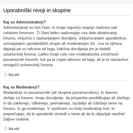
Uporabniški nivoji in skupine
Kaj so Administratorji?
Administratorji so tisti člani, ki imajo največjo stopnjo nadzora nad
celotnim forumom. Ti člani lahko nadzorujejo vse dele obratovanja
foruma, vključno z nastavljanjem dovoljenj, izključevanjem uporabnikov,
ustvarjanjem uporabniških skupin ali moderatorjev itd., vsa ta njihova
dejanja pa so odvisna od tega, kakšna dovoljenja jim je dodelil
ustanovitelj foruma. Lahko imajo celo vse moderatorske zmožnosti
posameznih forumih, kar pa je zopet odvisno od tega, ali je te nastavitve
omogočil ustanovitelj foruma.
Na vrh
Kaj so Moderatorji?
Moderatorji so posamezniki (ali skupine posameznikov), ki dnevno
skrbijo za forume. Imajo dovoljenje, da prispevke preoblikujejo ali zbrišejo
in da zaklenejo, odklenejo, premaknejo, razdelijo ali izbrišejo teme na
forumu, ki ga moderirajo. V spolšnem so torej moderatorji tisti, ki
preprečujejo, da bi uporabniki skrenili s teme ali da bi objavljali nasilne/
žaljive vsebine.
Na vrh