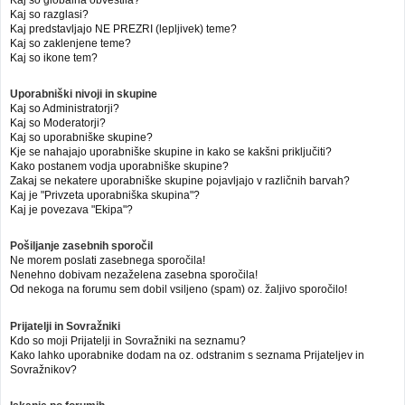
Kaj so globalna obvestila?
Kaj so razglasi?
Kaj predstavljajo NE PREZRI (lepljivek) teme?
Kaj so zaklenjene teme?
Kaj so ikone tem?
Uporabniški nivoji in skupine
Kaj so Administratorji?
Kaj so Moderatorji?
Kaj so uporabniške skupine?
Kje se nahajajo uporabniške skupine in kako se kakšni priključiti?
Kako postanem vodja uporabniške skupine?
Zakaj se nekatere uporabniške skupine pojavljajo v različnih barvah?
Kaj je "Privzeta uporabniška skupina"?
Kaj je povezava "Ekipa"?
Pošiljanje zasebnih sporočil
Ne morem poslati zasebnega sporočila!
Nenehno dobivam nezaželena zasebna sporočila!
Od nekoga na forumu sem dobil vsiljeno (spam) oz. žaljivo sporočilo!
Prijatelji in Sovražniki
Kdo so moji Prijatelji in Sovražniki na seznamu?
Kako lahko uporabnike dodam na oz. odstranim s seznama Prijateljev in
Sovražnikov?