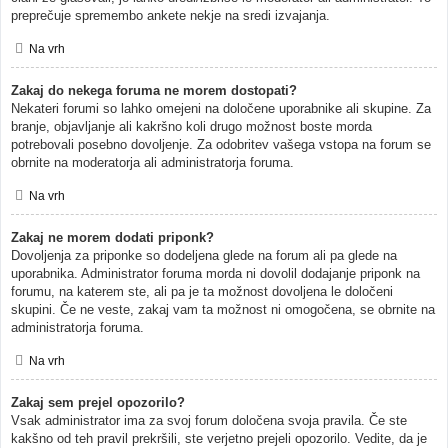
preprečuje spremembo ankete nekje na sredi izvajanja.
Na vrh
Zakaj do nekega foruma ne morem dostopati?
Nekateri forumi so lahko omejeni na določene uporabnike ali skupine. Za
branje, objavljanje ali kakršno koli drugo možnost boste morda
potrebovali posebno dovoljenje. Za odobritev vašega vstopa na forum se
obrnite na moderatorja ali administratorja foruma.
Na vrh
Zakaj ne morem dodati priponk?
Dovoljenja za priponke so dodeljena glede na forum ali pa glede na
uporabnika. Administrator foruma morda ni dovolil dodajanje priponk na
forumu, na katerem ste, ali pa je ta možnost dovoljena le določeni
skupini. Če ne veste, zakaj vam ta možnost ni omogočena, se obrnite na
administratorja foruma.
Na vrh
Zakaj sem prejel opozorilo?
Vsak administrator ima za svoj forum določena svoja pravila. Če ste
kakšno od teh pravil prekršili, ste verjetno prejeli opozorilo. Vedite, da je