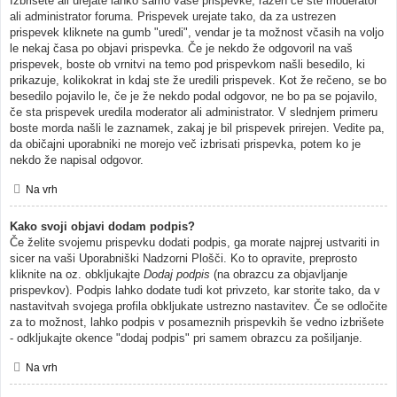
Izbrišete ali urejate lahko samo vaše prispevke, razen če ste moderator
ali administrator foruma. Prispevek urejate tako, da za ustrezen
prispevek kliknete na gumb "uredi", vendar je ta možnost včasih na voljo
le nekaj časa po objavi prispevka. Če je nekdo že odgovoril na vaš
prispevek, boste ob vrnitvi na temo pod prispevkom našli besedilo, ki
prikazuje, kolikokrat in kdaj ste že uredili prispevek. Kot že rečeno, se bo
besedilo pojavilo le, če je že nekdo podal odgovor, ne bo pa se pojavilo,
če sta prispevek uredila moderator ali administrator. V slednjem primeru
boste morda našli le zaznamek, zakaj je bil prispevek prirejen. Vedite pa,
da običajni uporabniki ne morejo več izbrisati prispevka, potem ko je
nekdo že napisal odgovor.
Na vrh
Kako svoji objavi dodam podpis?
Če želite svojemu prispevku dodati podpis, ga morate najprej ustvariti in
sicer na vaši Uporabniški Nadzorni Plošči. Ko to opravite, preprosto
kliknite na oz. obkljukajte
Dodaj podpis
(na obrazcu za objavljanje
prispevkov). Podpis lahko dodate tudi kot privzeto, kar storite tako, da v
nastavitvah svojega profila obkljukate ustrezno nastavitev. Če se odločite
za to možnost, lahko podpis v posameznih prispevkih še vedno izbrišete
- odkljukajte okence "dodaj podpis" pri samem obrazcu za pošiljanje.
Na vrh