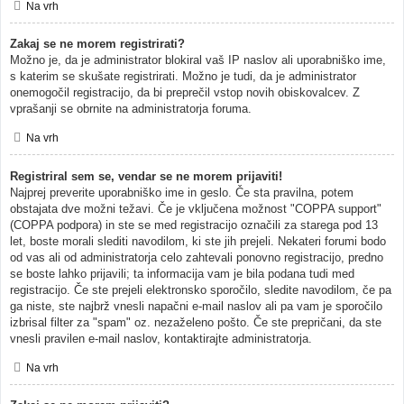
Na vrh
Zakaj se ne morem registrirati?
Možno je, da je administrator blokiral vaš IP naslov ali uporabniško ime,
s katerim se skušate registrirati. Možno je tudi, da je administrator
onemogočil registracijo, da bi preprečil vstop novih obiskovalcev. Z
vprašanji se obrnite na administratorja foruma.
Na vrh
Registriral sem se, vendar se ne morem prijaviti!
Najprej preverite uporabniško ime in geslo. Če sta pravilna, potem
obstajata dve možni težavi. Če je vključena možnost "COPPA support"
(COPPA podpora) in ste se med registracijo označili za starega pod 13
let, boste morali slediti navodilom, ki ste jih prejeli. Nekateri forumi bodo
od vas ali od administratorja celo zahtevali ponovno registracijo, predno
se boste lahko prijavili; ta informacija vam je bila podana tudi med
registracijo. Če ste prejeli elektronsko sporočilo, sledite navodilom, če pa
ga niste, ste najbrž vnesli napačni e-mail naslov ali pa vam je sporočilo
izbrisal filter za "spam" oz. nezaželeno pošto. Če ste prepričani, da ste
vnesli pravilen e-mail naslov, kontaktirajte administratorja.
Na vrh