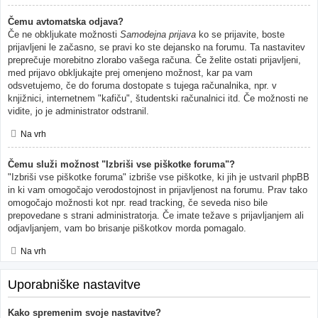
Čemu avtomatska odjava?
Če ne obkljukate možnosti
Samodejna prijava
ko se prijavite, boste
prijavljeni le začasno, se pravi ko ste dejansko na forumu. Ta nastavitev
preprečuje morebitno zlorabo vašega računa. Če želite ostati prijavljeni,
med prijavo obkljukajte prej omenjeno možnost, kar pa vam
odsvetujemo, če do foruma dostopate s tujega računalnika, npr. v
knjižnici, internetnem "kafiču", študentski računalnici itd. Če možnosti ne
vidite, jo je administrator odstranil.
Na vrh
Čemu služi možnost "Izbriši vse piškotke foruma"?
"Izbriši vse piškotke foruma" izbriše vse piškotke, ki jih je ustvaril phpBB
in ki vam omogočajo verodostojnost in prijavljenost na forumu. Prav tako
omogočajo možnosti kot npr. read tracking, če seveda niso bile
prepovedane s strani administratorja. Če imate težave s prijavljanjem ali
odjavljanjem, vam bo brisanje piškotkov morda pomagalo.
Na vrh
Uporabniške nastavitve
Kako spremenim svoje nastavitve?