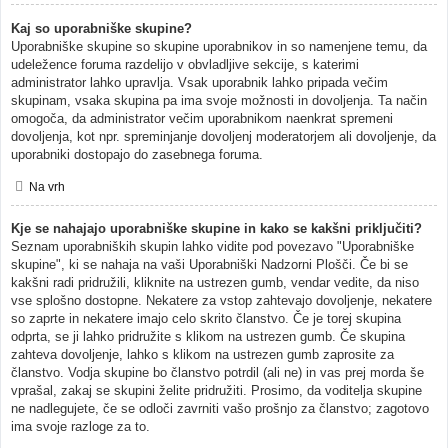
Kaj so uporabniške skupine?
Uporabniške skupine so skupine uporabnikov in so namenjene temu, da
udeležence foruma razdelijo v obvladljive sekcije, s katerimi
administrator lahko upravlja. Vsak uporabnik lahko pripada večim
skupinam, vsaka skupina pa ima svoje možnosti in dovoljenja. Ta način
omogoča, da administrator večim uporabnikom naenkrat spremeni
dovoljenja, kot npr. spreminjanje dovoljenj moderatorjem ali dovoljenje, da
uporabniki dostopajo do zasebnega foruma.
Na vrh
Kje se nahajajo uporabniške skupine in kako se kakšni priključiti?
Seznam uporabniških skupin lahko vidite pod povezavo "Uporabniške
skupine", ki se nahaja na vaši Uporabniški Nadzorni Plošči. Če bi se
kakšni radi pridružili, kliknite na ustrezen gumb, vendar vedite, da niso
vse splošno dostopne. Nekatere za vstop zahtevajo dovoljenje, nekatere
so zaprte in nekatere imajo celo skrito članstvo. Če je torej skupina
odprta, se ji lahko pridružite s klikom na ustrezen gumb. Če skupina
zahteva dovoljenje, lahko s klikom na ustrezen gumb zaprosite za
članstvo. Vodja skupine bo članstvo potrdil (ali ne) in vas prej morda še
vprašal, zakaj se skupini želite pridružiti. Prosimo, da voditelja skupine
ne nadlegujete, če se odloči zavrniti vašo prošnjo za članstvo; zagotovo
ima svoje razloge za to.