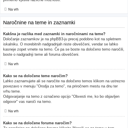
Na vrh
Naročnine na teme in zaznamki
Kakšna je razlika med zaznamki in naročninami na teme?
Določanje zaznamkov je na phpBB3-ju precej podobno kot na spletnem
iskalniku. O morebitnih nadgradnjah niste obveščeni, vendar se lahko
kasneje zopet vrnete na temo. Če pa se boste na določeno temo naročili,
boste o nadgradnji teme ali foruma obveščeni.
Na vrh
Kako se na določene teme naročim?
Lahko zaznamujete ali se naročite na določeno temos klikom na ustrezno
povezavo v menuju "Orodja za temo", na priročnem mestu na dnu ter
vrhu teme.
Odgovarjanje na temo z označeno opcijo "Obvesti me, ko bo objavljen
odgovor" vas naroči na temo.
Na vrh
Kako se na določene forume naročim?