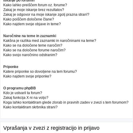
Iskanje po forumih
Kako lahko preiščem forum oz. forume?
Zakaj je moje iskanje brez rezultatov?
Zakaj je odgovor na moje iskanje zgolj prazna stran!?
Kako poiščem določene člane?
Kako najdem svoje objave in teme?
Naročnine na teme in zaznamki
Kakšna je razlika med zaznamki in naročninami na teme?
Kako se na določene teme naročim?
Kako se na določene forume naročim?
Kako svojo naročnino odstranim?
Priponke
Katere priponke so dovoljene na tem forumu?
Kako najdem svoje priponke?
O programu phpBB
Kdo je ustvaril ta forum?
Zakaj funkcija X ni na voljo?
Koga lahko kontaktiram glede zlorab in pravnih zadev v zvezi s tem forumom?
Kako kontaktiram skrbnika strani?
Vprašanja v zvezi z registracijo in prijavo