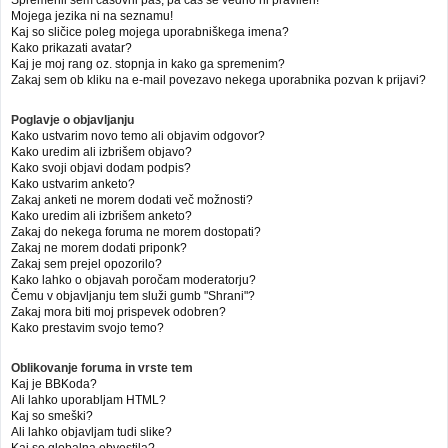
Mojega jezika ni na seznamu!
Kaj so sličice poleg mojega uporabniškega imena?
Kako prikazati avatar?
Kaj je moj rang oz. stopnja in kako ga spremenim?
Zakaj sem ob kliku na e-mail povezavo nekega uporabnika pozvan k prijavi?
Poglavje o objavljanju
Kako ustvarim novo temo ali objavim odgovor?
Kako uredim ali izbrišem objavo?
Kako svoji objavi dodam podpis?
Kako ustvarim anketo?
Zakaj anketi ne morem dodati več možnosti?
Kako uredim ali izbrišem anketo?
Zakaj do nekega foruma ne morem dostopati?
Zakaj ne morem dodati priponk?
Zakaj sem prejel opozorilo?
Kako lahko o objavah poročam moderatorju?
Čemu v objavljanju tem služi gumb "Shrani"?
Zakaj mora biti moj prispevek odobren?
Kako prestavim svojo temo?
Oblikovanje foruma in vrste tem
Kaj je BBKoda?
Ali lahko uporabljam HTML?
Kaj so smeški?
Ali lahko objavljam tudi slike?