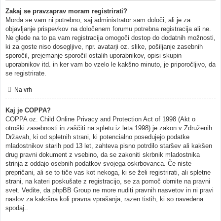
Zakaj se pravzaprav moram registrirati?
Morda se vam ni potrebno, saj administrator sam določi, ali je za
objavljanje prispevkov na določenem forumu potrebna registracija ali ne.
Ne glede na to pa vam registracija omogoči dostop do dodatnih možnosti,
ki za goste niso dosegljive, npr. avatarji oz. slike, pošiljanje zasebnih
sporočil, prejemanje sporočil ostalih uporabnikov, opisi skupin
uporabnikov itd. in ker vam bo vzelo le kakšno minuto, je priporočljivo, da
se registrirate.
Na vrh
Kaj je COPPA?
COPPA oz. Child Online Privacy and Protection Act of 1998 (Akt o
otroški zasebnosti in zaščiti na spletu iz leta 1998) je zakon v Združenih
Državah, ki od spletnih strani, ki potencialno posedujejo podatke
mladostnikov starih pod 13 let, zahteva pisno potrdilo staršev ali kakšen
drug pravni dokument z vsebino, da se zakoniti skrbnik mladostnika
strinja z oddajo osebnih podatkov svojega oskrbovanca. Če niste
prepričani, ali se to tiče vas kot nekoga, ki se želi registrirati, ali spletne
strani, na kateri poskušate z registracijo, se za pomoč obrnite na pravni
svet. Vedite, da phpBB Group ne more nuditi pravnih nasvetov in ni pravi
naslov za kakršna koli pravna vprašanja, razen tistih, ki so navedena
spodaj..