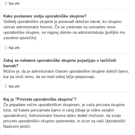
Na vrh
Kako postanem vodja uporabniške skupine?
Voditelj uporabniške skupine je ponavadi določen takrat, ko skupino
ustvari administrator foruma. Če se zanimate za ustvaritev nove
uporabniške skupine, se najprej obrnite na administratorja (pošljite mu
zasebno sporočilo).
Na vrh
Zakaj se nekatere uporabniške skupine pojavljajo v različnih
barvah?
Možno je, da je administrator članom uporabniške skupine določil barvo,
kar pa služi temu, da se med seboj lažje prepoznajo.
Na vrh
Kaj je "Privzeta uporabniška skupina"?
Če pripadate večim uporabniškim skupinam, je vaša privzeta skupina
tista, od katere privzamete barvo in rang (oboje je vidno ostalim
uporabnikom). Administrator foruma lahko dodeli možnost, da svojo
privzeto uporabniško skupino spremenite, in sicer na vaši Uporabniški
Nadzorni plošči.