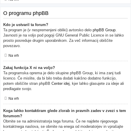
O programu phpBB
Kdo je ustvaril ta forum?
Ta program je (v nespremenjeni obliki) avtorsko delo
phpBB Group
.
Javnosti je na voljo pod pogoji GNU General Public Licence in se lahko
prosto posreduje drugim uporabnikom. Za več informacij obiščite
povezavo.
Na vrh
Zakaj funkcija X ni na voljo?
Ta programska oprema je delo skupine phpBB Group, ki ima zanj tudi
licenco. Če mislite, da bi bilo treba dodati kakšno dodatno funkcijo,
potem obiščite stran phpBB
Center idej
, kjer lahko glasujete za ideje ali
predlagate svojo.
Na vrh
Koga lahko kontaktiram glede zlorab in pravnih zadev v zvezi s tem
forumom?
Obrnite se na administratorja tega foruma. Če ne najdete njegovega
kontaktnega naslova, se obrnite na enega od moderatorjev in vprašajte