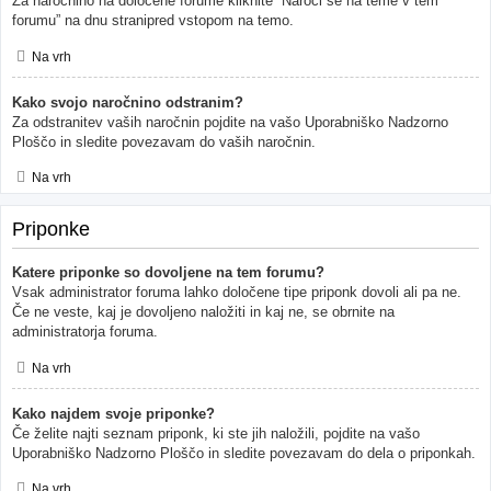
Za naročnino na določene forume kliknite “Naroči se na teme v tem
forumu” na dnu stranipred vstopom na temo.
Na vrh
Kako svojo naročnino odstranim?
Za odstranitev vaših naročnin pojdite na vašo Uporabniško Nadzorno
Ploščo in sledite povezavam do vaših naročnin.
Na vrh
Priponke
Katere priponke so dovoljene na tem forumu?
Vsak administrator foruma lahko določene tipe priponk dovoli ali pa ne.
Če ne veste, kaj je dovoljeno naložiti in kaj ne, se obrnite na
administratorja foruma.
Na vrh
Kako najdem svoje priponke?
Če želite najti seznam priponk, ki ste jih naložili, pojdite na vašo
Uporabniško Nadzorno Ploščo in sledite povezavam do dela o priponkah.
Na vrh