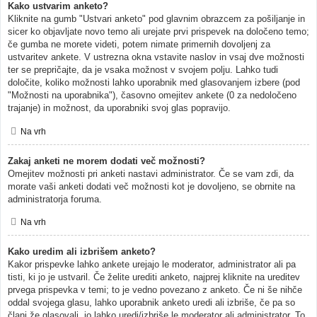
Kako ustvarim anketo?
Kliknite na gumb "Ustvari anketo" pod glavnim obrazcem za pošiljanje in
sicer ko objavljate novo temo ali urejate prvi prispevek na določeno temo;
če gumba ne morete videti, potem nimate primernih dovoljenj za
ustvaritev ankete. V ustrezna okna vstavite naslov in vsaj dve možnosti
ter se prepričajte, da je vsaka možnost v svojem polju. Lahko tudi
določite, koliko možnosti lahko uporabnik med glasovanjem izbere (pod
"Možnosti na uporabnika"), časovno omejitev ankete (0 za nedoločeno
trajanje) in možnost, da uporabniki svoj glas popravijo.
Na vrh
Zakaj anketi ne morem dodati več možnosti?
Omejitev možnosti pri anketi nastavi administrator. Če se vam zdi, da
morate vaši anketi dodati več možnosti kot je dovoljeno, se obrnite na
administratorja foruma.
Na vrh
Kako uredim ali izbrišem anketo?
Kakor prispevke lahko ankete urejajo le moderator, administrator ali pa
tisti, ki jo je ustvaril. Če želite urediti anketo, najprej kliknite na ureditev
prvega prispevka v temi; to je vedno povezano z anketo. Če ni še nihče
oddal svojega glasu, lahko uporabnik anketo uredi ali izbriše, če pa so
člani že glasovali, jo lahko uredi/izbriše le moderator ali administrator. To