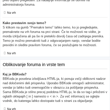
pred objavo pregledani. Za nadaljnje informacije se obrnite na
administratorja foruma.
Na vrh
Kako prestavim svojo temo?
S klikom na gumb "Premakni temo" lahko temo, ko jo pregledujete,
premaknete na vrh foruma na prvi strani. Če te možnosti ne vidite, je
morda izključena ali pa še ni preteklo dovolj časa od zadnjega premika.
Temo je možno premakniti tudi z odgovarjanjem nanjo, vendar bodite
previdni in sledite pravilom foruma, če se poslužujete te možnosti.
Na vrh
Oblikovanje foruma in vrste tem
Kaj je BBKoda?
BBKoda je posebna izboljšava HTML-ja, ki ponuja večji oblikovni nadzor
nad določenimi deli prispevka. Uporabo BBKode omogoči administrator,
vendar jo lahko tudi onemogočite v obrazcu za pošiljanje prispevka.
Sama BBKoda je stilno precej podobna HTML-ju, le da so tag-i priloženi v
oglatih oklepajih [ in ] namesto v < in >. Za več informacij se oglejte
vodnik, do katerega lahko dostopate tudi s strani za objavljanje.
Na vrh