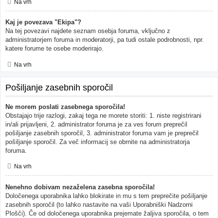
Na vrh
Kaj je povezava "Ekipa"?
Na tej povezavi najdete seznam osebja foruma, vključno z
administratorjem foruma in moderatorji, pa tudi ostale podrobnosti, npr.
katere forume te osebe moderirajo.
Na vrh
Pošiljanje zasebnih sporočil
Ne morem poslati zasebnega sporočila!
Obstajajo trije razlogi, zakaj tega ne morete storiti: 1. niste registrirani
in/ali prijavljeni, 2. administrator foruma je za ves forum preprečil
pošiljanje zasebnih sporočil, 3. administrator foruma vam je preprečil
pošiljanje sporočil. Za več informacij se obrnite na administratorja
foruma.
Na vrh
Nenehno dobivam nezaželena zasebna sporočila!
Določenega uporabnika lahko blokirate in mu s tem preprečite pošiljanje
zasebnih sporočil (to lahko nastavite na vaši Uporabniški Nadzorni
Plošči). Če od določenega uporabnika prejemate žaljiva sporočila, o tem