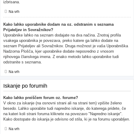
izbrisana.
Na vrh
Kako lahko uporabnike dodam na oz. odstranim s seznama
Prijateljev in Sovražnikov?
Uporabnike lahko na seznam dodajate na dva načina. Znotraj profila
vsakega uporabnika je povezava, preko katere ga lahko dodate na
seznam Prijateljev ali Sovražnikov. Druga možnost je vaša Uporabniška
Nadzorna Plošča, kjer uporabnike dodate neposredno z vnosom
njihovega članskega imena. Z enako metodo lahko uporabnike tudi
odstranite s seznama.
Na vrh
Iskanje po forumih
Kako lahko preiščem forum oz. forume?
V okno za iskanje (na osnovni strani ali na strani tem) vpišite želeno
besedo. Lahko uporabite tudi napredno iskanje, do katerega pridete, če
na kateri koli strani foruma kliknete na povezavo "Napredno iskanje".
Kako dostopate do iskanja je odvisno od stila, ki je na forumu uporabljen.
Na vrh