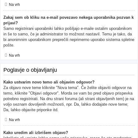
Na vrh
Zakaj sem ob kliku na e-mail povezavo nekega uporabnika pozvan k
prijavi?
Samo registrirani uporabniki lahko pošiljajo e-maile ostalim uporabnikom
in še to samo, če je administrator to možnost nastavil. Temu je tako, da
bi anonimnim uporabnikom preprečili neprimerno uporabo sistema spletne
pošte.
Na vrh
Poglavje o objavljanju
Kako ustvarim novo temo ali objavim odgovor?
Za objavo nove teme kliknite "Nova tema". Če želite objaviti odgovor na
temo, kliknite "Objavi odgovor". Morda se vam bo pred objavo prispevka
potrebno registrirati. Na dnu strani foruma (ali strani objavljenih tem) je na
voljo seznam dovoljenih možnosti, npr. Da, lahko dodajate nove teme;
Da, lahko objavite priponke itd.
Na vrh
Kako uredim ali izbrišem objavo?