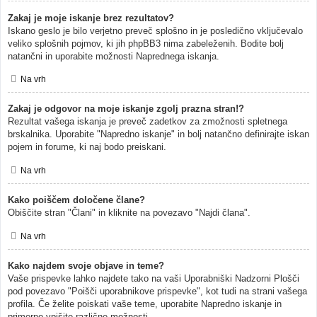
Zakaj je moje iskanje brez rezultatov?
Iskano geslo je bilo verjetno preveč splošno in je posledično vključevalo
veliko splošnih pojmov, ki jih phpBB3 nima zabeleženih. Bodite bolj
natančni in uporabite možnosti Naprednega iskanja.
Na vrh
Zakaj je odgovor na moje iskanje zgolj prazna stran!?
Rezultat vašega iskanja je preveč zadetkov za zmožnosti spletnega
brskalnika. Uporabite "Napredno iskanje" in bolj natančno definirajte iskan
pojem in forume, ki naj bodo preiskani.
Na vrh
Kako poiščem določene člane?
Obiščite stran "Člani" in kliknite na povezavo "Najdi člana".
Na vrh
Kako najdem svoje objave in teme?
Vaše prispevke lahko najdete tako na vaši Uporabniški Nadzorni Plošči
pod povezavo "Poišči uporabnikove prispevke", kot tudi na strani vašega
profila. Če želite poiskati vaše teme, uporabite Napredno iskanje in
primerno vpišite različne možnosti.