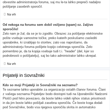
obvestite administratorja foruma, saj mu le-ta lahko prepreči nadaljno
pošiljanje zasebnih sporočil.
Na vrh
Od nekoga na forumu sem dobil vsiljeno (spam) oz. žaljivo
sporočilo!
Zelo nam je žal, da se je to zgodilo. Obrazec za pošiljanje elektronske
pošte vsebuje varnostne točke, preko katerih poskušamo zaslediti
uporabnike, ki izrabljajo to storitev, zato vas naprošamo, da
administratorju foruma pošljete kopijo celotnega sporočila. Zelo
pomembno je, da ta kopija vsebuje tudi t.i. "header" (del, kjer so
podrobnosti o pošiljatelju), saj bo tako administrator lahko ukrepal.
Na vrh
Prijatelji in Sovražniki
Kdo so moji Prijatelji in Sovražniki na seznamu?
Te sezname lahko uporabite za organizacijo ostalih članov foruma. Člani
z vašega seznama Prijateljev bodo dostopni tudi na Uporabniški Nadzorni
Plošči pod hitro povezavo, da boste lahko videli njihov status prisotnosti
in da jim boste lahko pošiljali zasebna sporočila. Če boste koga dodali
pod Sovražnike, bodo vsa njegova sporočila skrita in avtomatsko