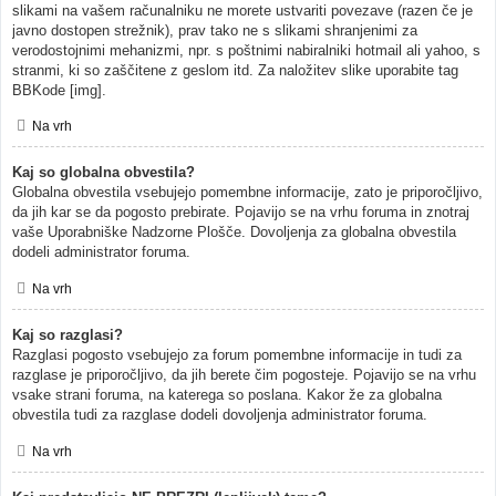
slikami na vašem računalniku ne morete ustvariti povezave (razen če je
javno dostopen strežnik), prav tako ne s slikami shranjenimi za
verodostojnimi mehanizmi, npr. s poštnimi nabiralniki hotmail ali yahoo, s
stranmi, ki so zaščitene z geslom itd. Za naložitev slike uporabite tag
BBKode [img].
Na vrh
Kaj so globalna obvestila?
Globalna obvestila vsebujejo pomembne informacije, zato je priporočljivo,
da jih kar se da pogosto prebirate. Pojavijo se na vrhu foruma in znotraj
vaše Uporabniške Nadzorne Plošče. Dovoljenja za globalna obvestila
dodeli administrator foruma.
Na vrh
Kaj so razglasi?
Razglasi pogosto vsebujejo za forum pomembne informacije in tudi za
razglase je priporočljivo, da jih berete čim pogosteje. Pojavijo se na vrhu
vsake strani foruma, na katerega so poslana. Kakor že za globalna
obvestila tudi za razglase dodeli dovoljenja administrator foruma.
Na vrh