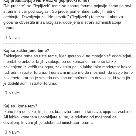
Kaj predstavljajo NE PREZRI (lepljivek) teme?
"Ne prezrite" oz. "lepljivek" teme se znotraj foruma pojavijo samo na prvi
strani in sicer pod razglasi. So precej pomembne, zato jih redno
prebirajte. Dovoljenja za "Ne prezrite" ("lepljivek") teme so, kakor za
globalna obvestila in za razglase, dodeljena s strani administratorja
foruma.
Na vrh
Kaj so zaklenjene teme?
Zaklenjene teme so tiste teme, kjer uporabniki ne morejo več odgovarjati,
morebitne ankete, ki jih vsebuje, pa so končane. Teme so lahko
zaklenjene iz večih razlogov, zaklenita pa jih lahko tako moderator kakor
tudi admnistrator foruma. Tudi sami imate morda možnost, da svojo temo
zaklenete, kar pa je seveda odvisno od možnosti in dovoljenj, ki vam jih
je dodelil administrator foruma.
Na vrh
Kaj so ikone tem?
Ikone tem so slike, ki jih je izbral avtor teme in se navezujejo na vsebino.
Ali lahko ikone tem uporabljate ali ne, je odvisno od možnosti oz.
dovoljenj, ki vam jih je odobril administrator foruma.
Na vrh