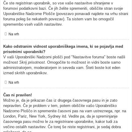
Če ste registriran uporabnik, so vse vaše nastavitve shranjene v
forumovi podatkovni bazi. Če jih želite spremeniti, obiščite stran svoje
Uporabniške Nadzorne Plošče (povezavo ponavadi najdete na vrhu strani
foruma poleg še nekaterih povezav). Ta sistem vam bo omogočil
spremembo vseh vaših nastavitev.
Na vrh
Kako odstranim vidnost uporabniškega imena, ki se pojavlja med
prisotnimi uporabniki?
V vaši Uporabniški Nadzorni plošči pod "Nastavitve foruma" boste našli
možnost
Skrij prisotnost
. Omogočite to možnost in vidni boste samo
administratorjem, moderatorjem in seveda vam. Šteti boste kot eden
izmed skritih uporabnikov.
Na vrh
Čas ni pravilen!
Možno je, da je prikazan čas iz drugega časovnega pasu in je zato
nepravilen. Če je problem v tem, potem obiščite vašo Uporabniško
Nadzorno Ploščo in spremenite časovni pas na vam ustreznega, npr. na
London, Pariz, New York, Sydney itd. Vedite pa, da je spreminjanje
časovnega pasu možno le za registrirane uporabnike, kakor tudi za
večino ostalih nastavitev. Če torej še niste registrirani, je sedaj dobra