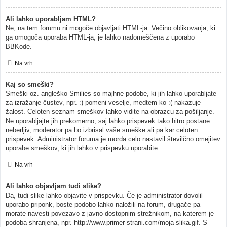
Ali lahko uporabljam HTML?
Ne, na tem forumu ni mogoče objavljati HTML-ja. Večino oblikovanja, ki
ga omogoča uporaba HTML-ja, je lahko nadomeščena z uporabo
BBKode.
Na vrh
Kaj so smeški?
Smeški oz. angleško Smilies so majhne podobe, ki jih lahko uporabljate
za izražanje čustev, npr. :) pomeni veselje, medtem ko :( nakazuje
žalost. Celoten seznam smeškov lahko vidite na obrazcu za pošiljanje.
Ne uporabljajte jih prekomerno, saj lahko prispevek tako hitro postane
neberljiv, moderator pa bo izbrisal vaše smeške ali pa kar celoten
prispevek. Administrator foruma je morda celo nastavil številčno omejitev
uporabe smeškov, ki jih lahko v prispevku uporabite.
Na vrh
Ali lahko objavljam tudi slike?
Da, tudi slike lahko objavite v prispevku. Če je administrator dovolil
uporabo priponk, boste podobo lahko naložili na forum, drugače pa
morate navesti povezavo z javno dostopnim strežnikom, na katerem je
podoba shranjena, npr. http://www.primer-strani.com/moja-slika.gif. S