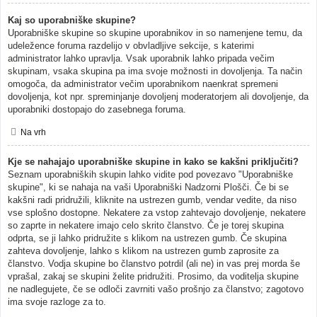
Kaj so uporabniške skupine?
Uporabniške skupine so skupine uporabnikov in so namenjene temu, da
udeležence foruma razdelijo v obvladljive sekcije, s katerimi
administrator lahko upravlja. Vsak uporabnik lahko pripada večim
skupinam, vsaka skupina pa ima svoje možnosti in dovoljenja. Ta način
omogoča, da administrator večim uporabnikom naenkrat spremeni
dovoljenja, kot npr. spreminjanje dovoljenj moderatorjem ali dovoljenje, da
uporabniki dostopajo do zasebnega foruma.
Na vrh
Kje se nahajajo uporabniške skupine in kako se kakšni priključiti?
Seznam uporabniških skupin lahko vidite pod povezavo "Uporabniške
skupine", ki se nahaja na vaši Uporabniški Nadzorni Plošči. Če bi se
kakšni radi pridružili, kliknite na ustrezen gumb, vendar vedite, da niso
vse splošno dostopne. Nekatere za vstop zahtevajo dovoljenje, nekatere
so zaprte in nekatere imajo celo skrito članstvo. Če je torej skupina
odprta, se ji lahko pridružite s klikom na ustrezen gumb. Če skupina
zahteva dovoljenje, lahko s klikom na ustrezen gumb zaprosite za
članstvo. Vodja skupine bo članstvo potrdil (ali ne) in vas prej morda še
vprašal, zakaj se skupini želite pridružiti. Prosimo, da voditelja skupine
ne nadlegujete, če se odloči zavrniti vašo prošnjo za članstvo; zagotovo
ima svoje razloge za to.