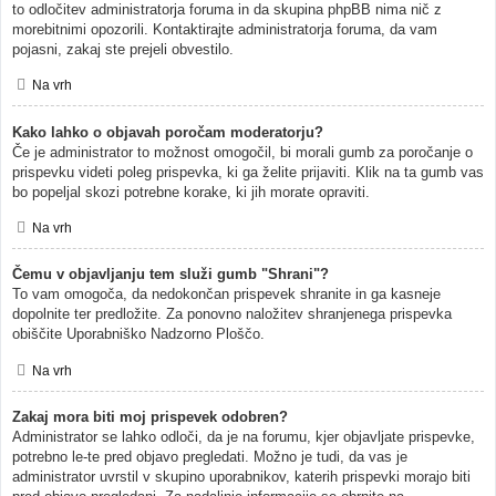
to odločitev administratorja foruma in da skupina phpBB nima nič z
morebitnimi opozorili. Kontaktirajte administratorja foruma, da vam
pojasni, zakaj ste prejeli obvestilo.
Na vrh
Kako lahko o objavah poročam moderatorju?
Če je administrator to možnost omogočil, bi morali gumb za poročanje o
prispevku videti poleg prispevka, ki ga želite prijaviti. Klik na ta gumb vas
bo popeljal skozi potrebne korake, ki jih morate opraviti.
Na vrh
Čemu v objavljanju tem služi gumb "Shrani"?
To vam omogoča, da nedokončan prispevek shranite in ga kasneje
dopolnite ter predložite. Za ponovno naložitev shranjenega prispevka
obiščite Uporabniško Nadzorno Ploščo.
Na vrh
Zakaj mora biti moj prispevek odobren?
Administrator se lahko odloči, da je na forumu, kjer objavljate prispevke,
potrebno le-te pred objavo pregledati. Možno je tudi, da vas je
administrator uvrstil v skupino uporabnikov, katerih prispevki morajo biti