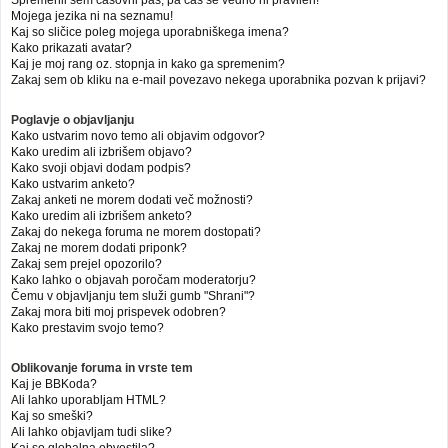
Mojega jezika ni na seznamu!
Kaj so sličice poleg mojega uporabniškega imena?
Kako prikazati avatar?
Kaj je moj rang oz. stopnja in kako ga spremenim?
Zakaj sem ob kliku na e-mail povezavo nekega uporabnika pozvan k prijavi?
Poglavje o objavljanju
Kako ustvarim novo temo ali objavim odgovor?
Kako uredim ali izbrišem objavo?
Kako svoji objavi dodam podpis?
Kako ustvarim anketo?
Zakaj anketi ne morem dodati več možnosti?
Kako uredim ali izbrišem anketo?
Zakaj do nekega foruma ne morem dostopati?
Zakaj ne morem dodati priponk?
Zakaj sem prejel opozorilo?
Kako lahko o objavah poročam moderatorju?
Čemu v objavljanju tem služi gumb "Shrani"?
Zakaj mora biti moj prispevek odobren?
Kako prestavim svojo temo?
Oblikovanje foruma in vrste tem
Kaj je BBKoda?
Ali lahko uporabljam HTML?
Kaj so smeški?
Ali lahko objavljam tudi slike?