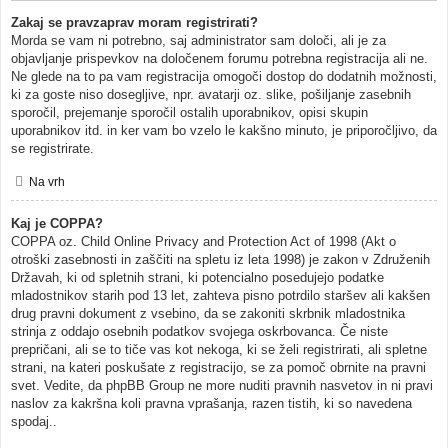
Zakaj se pravzaprav moram registrirati?
Morda se vam ni potrebno, saj administrator sam določi, ali je za
objavljanje prispevkov na določenem forumu potrebna registracija ali ne.
Ne glede na to pa vam registracija omogoči dostop do dodatnih možnosti,
ki za goste niso dosegljive, npr. avatarji oz. slike, pošiljanje zasebnih
sporočil, prejemanje sporočil ostalih uporabnikov, opisi skupin
uporabnikov itd. in ker vam bo vzelo le kakšno minuto, je priporočljivo, da
se registrirate.
Na vrh
Kaj je COPPA?
COPPA oz. Child Online Privacy and Protection Act of 1998 (Akt o
otroški zasebnosti in zaščiti na spletu iz leta 1998) je zakon v Združenih
Državah, ki od spletnih strani, ki potencialno posedujejo podatke
mladostnikov starih pod 13 let, zahteva pisno potrdilo staršev ali kakšen
drug pravni dokument z vsebino, da se zakoniti skrbnik mladostnika
strinja z oddajo osebnih podatkov svojega oskrbovanca. Če niste
prepričani, ali se to tiče vas kot nekoga, ki se želi registrirati, ali spletne
strani, na kateri poskušate z registracijo, se za pomoč obrnite na pravni
svet. Vedite, da phpBB Group ne more nuditi pravnih nasvetov in ni pravi
naslov za kakršna koli pravna vprašanja, razen tistih, ki so navedena
spodaj..