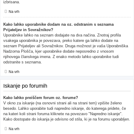
izbrisana.
Na vrh
Kako lahko uporabnike dodam na oz. odstranim s seznama
Prijateljev in Sovražnikov?
Uporabnike lahko na seznam dodajate na dva načina. Znotraj profila
vsakega uporabnika je povezava, preko katere ga lahko dodate na
seznam Prijateljev ali Sovražnikov. Druga možnost je vaša Uporabniška
Nadzorna Plošča, kjer uporabnike dodate neposredno z vnosom
njihovega članskega imena. Z enako metodo lahko uporabnike tudi
odstranite s seznama.
Na vrh
Iskanje po forumih
Kako lahko preiščem forum oz. forume?
V okno za iskanje (na osnovni strani ali na strani tem) vpišite želeno
besedo. Lahko uporabite tudi napredno iskanje, do katerega pridete, če
na kateri koli strani foruma kliknete na povezavo "Napredno iskanje".
Kako dostopate do iskanja je odvisno od stila, ki je na forumu uporabljen.
Na vrh