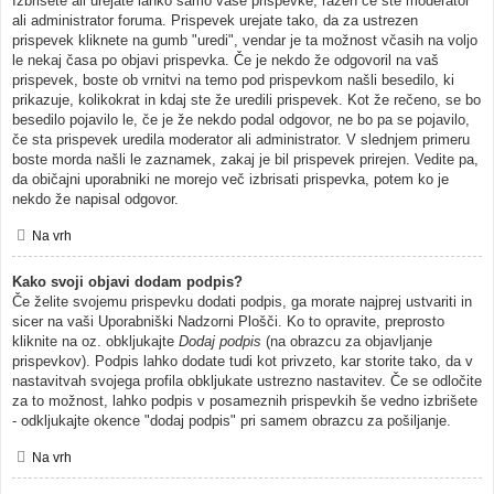
Izbrišete ali urejate lahko samo vaše prispevke, razen če ste moderator
ali administrator foruma. Prispevek urejate tako, da za ustrezen
prispevek kliknete na gumb "uredi", vendar je ta možnost včasih na voljo
le nekaj časa po objavi prispevka. Če je nekdo že odgovoril na vaš
prispevek, boste ob vrnitvi na temo pod prispevkom našli besedilo, ki
prikazuje, kolikokrat in kdaj ste že uredili prispevek. Kot že rečeno, se bo
besedilo pojavilo le, če je že nekdo podal odgovor, ne bo pa se pojavilo,
če sta prispevek uredila moderator ali administrator. V slednjem primeru
boste morda našli le zaznamek, zakaj je bil prispevek prirejen. Vedite pa,
da običajni uporabniki ne morejo več izbrisati prispevka, potem ko je
nekdo že napisal odgovor.
Na vrh
Kako svoji objavi dodam podpis?
Če želite svojemu prispevku dodati podpis, ga morate najprej ustvariti in
sicer na vaši Uporabniški Nadzorni Plošči. Ko to opravite, preprosto
kliknite na oz. obkljukajte
Dodaj podpis
(na obrazcu za objavljanje
prispevkov). Podpis lahko dodate tudi kot privzeto, kar storite tako, da v
nastavitvah svojega profila obkljukate ustrezno nastavitev. Če se odločite
za to možnost, lahko podpis v posameznih prispevkih še vedno izbrišete
- odkljukajte okence "dodaj podpis" pri samem obrazcu za pošiljanje.
Na vrh