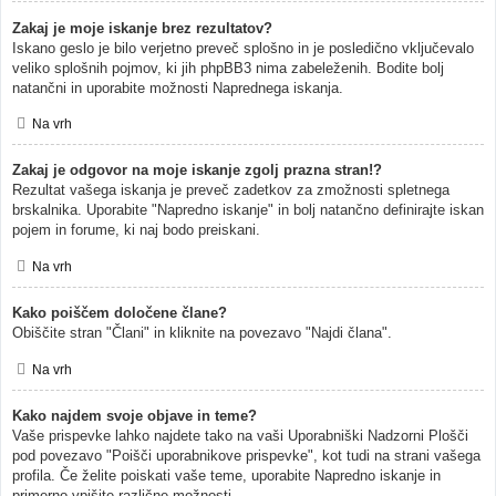
Zakaj je moje iskanje brez rezultatov?
Iskano geslo je bilo verjetno preveč splošno in je posledično vključevalo
veliko splošnih pojmov, ki jih phpBB3 nima zabeleženih. Bodite bolj
natančni in uporabite možnosti Naprednega iskanja.
Na vrh
Zakaj je odgovor na moje iskanje zgolj prazna stran!?
Rezultat vašega iskanja je preveč zadetkov za zmožnosti spletnega
brskalnika. Uporabite "Napredno iskanje" in bolj natančno definirajte iskan
pojem in forume, ki naj bodo preiskani.
Na vrh
Kako poiščem določene člane?
Obiščite stran "Člani" in kliknite na povezavo "Najdi člana".
Na vrh
Kako najdem svoje objave in teme?
Vaše prispevke lahko najdete tako na vaši Uporabniški Nadzorni Plošči
pod povezavo "Poišči uporabnikove prispevke", kot tudi na strani vašega
profila. Če želite poiskati vaše teme, uporabite Napredno iskanje in
primerno vpišite različne možnosti.