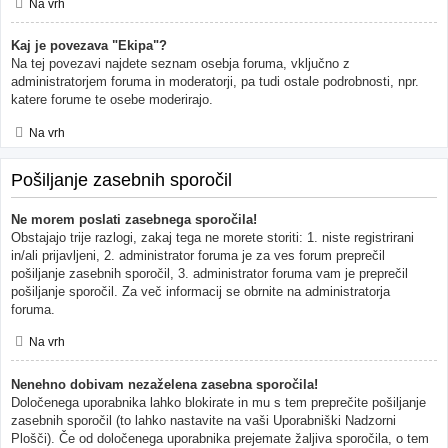
Na vrh
Kaj je povezava "Ekipa"?
Na tej povezavi najdete seznam osebja foruma, vključno z
administratorjem foruma in moderatorji, pa tudi ostale podrobnosti, npr.
katere forume te osebe moderirajo.
Na vrh
Pošiljanje zasebnih sporočil
Ne morem poslati zasebnega sporočila!
Obstajajo trije razlogi, zakaj tega ne morete storiti: 1. niste registrirani
in/ali prijavljeni, 2. administrator foruma je za ves forum preprečil
pošiljanje zasebnih sporočil, 3. administrator foruma vam je preprečil
pošiljanje sporočil. Za več informacij se obrnite na administratorja
foruma.
Na vrh
Nenehno dobivam nezaželena zasebna sporočila!
Določenega uporabnika lahko blokirate in mu s tem preprečite pošiljanje
zasebnih sporočil (to lahko nastavite na vaši Uporabniški Nadzorni
Plošči). Če od določenega uporabnika prejemate žaljiva sporočila, o tem