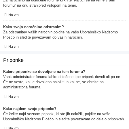
Za naročnino na določene forume kliknite “Naroči se na teme v tem
forumu” na dnu stranipred vstopom na temo.
Na vrh
Kako svojo naročnino odstranim?
Za odstranitev vaših naročnin pojdite na vašo Uporabniško Nadzorno
Ploščo in sledite povezavam do vaših naročnin.
Na vrh
Priponke
Katere priponke so dovoljene na tem forumu?
Vsak administrator foruma lahko določene tipe priponk dovoli ali pa ne.
Če ne veste, kaj je dovoljeno naložiti in kaj ne, se obrnite na
administratorja foruma.
Na vrh
Kako najdem svoje priponke?
Če želite najti seznam priponk, ki ste jih naložili, pojdite na vašo
Uporabniško Nadzorno Ploščo in sledite povezavam do dela o priponkah.
Na vrh