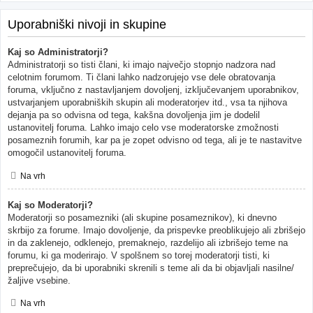
Uporabniški nivoji in skupine
Kaj so Administratorji?
Administratorji so tisti člani, ki imajo največjo stopnjo nadzora nad
celotnim forumom. Ti člani lahko nadzorujejo vse dele obratovanja
foruma, vključno z nastavljanjem dovoljenj, izključevanjem uporabnikov,
ustvarjanjem uporabniških skupin ali moderatorjev itd., vsa ta njihova
dejanja pa so odvisna od tega, kakšna dovoljenja jim je dodelil
ustanovitelj foruma. Lahko imajo celo vse moderatorske zmožnosti
posameznih forumih, kar pa je zopet odvisno od tega, ali je te nastavitve
omogočil ustanovitelj foruma.
Na vrh
Kaj so Moderatorji?
Moderatorji so posamezniki (ali skupine posameznikov), ki dnevno
skrbijo za forume. Imajo dovoljenje, da prispevke preoblikujejo ali zbrišejo
in da zaklenejo, odklenejo, premaknejo, razdelijo ali izbrišejo teme na
forumu, ki ga moderirajo. V spolšnem so torej moderatorji tisti, ki
preprečujejo, da bi uporabniki skrenili s teme ali da bi objavljali nasilne/
žaljive vsebine.
Na vrh