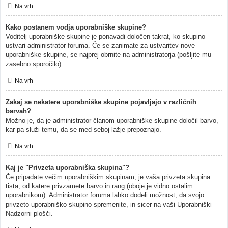
Na vrh
Kako postanem vodja uporabniške skupine?
Voditelj uporabniške skupine je ponavadi določen takrat, ko skupino
ustvari administrator foruma. Če se zanimate za ustvaritev nove
uporabniške skupine, se najprej obrnite na administratorja (pošljite mu
zasebno sporočilo).
Na vrh
Zakaj se nekatere uporabniške skupine pojavljajo v različnih
barvah?
Možno je, da je administrator članom uporabniške skupine določil barvo,
kar pa služi temu, da se med seboj lažje prepoznajo.
Na vrh
Kaj je "Privzeta uporabniška skupina"?
Če pripadate večim uporabniškim skupinam, je vaša privzeta skupina
tista, od katere privzamete barvo in rang (oboje je vidno ostalim
uporabnikom). Administrator foruma lahko dodeli možnost, da svojo
privzeto uporabniško skupino spremenite, in sicer na vaši Uporabniški
Nadzorni plošči.