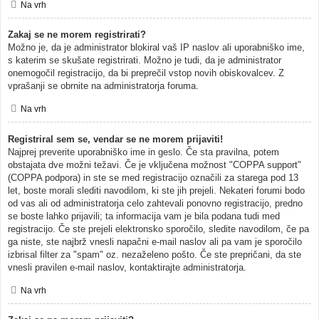
Na vrh
Zakaj se ne morem registrirati?
Možno je, da je administrator blokiral vaš IP naslov ali uporabniško ime,
s katerim se skušate registrirati. Možno je tudi, da je administrator
onemogočil registracijo, da bi preprečil vstop novih obiskovalcev. Z
vprašanji se obrnite na administratorja foruma.
Na vrh
Registriral sem se, vendar se ne morem prijaviti!
Najprej preverite uporabniško ime in geslo. Če sta pravilna, potem
obstajata dve možni težavi. Če je vključena možnost "COPPA support"
(COPPA podpora) in ste se med registracijo označili za starega pod 13
let, boste morali slediti navodilom, ki ste jih prejeli. Nekateri forumi bodo
od vas ali od administratorja celo zahtevali ponovno registracijo, predno
se boste lahko prijavili; ta informacija vam je bila podana tudi med
registracijo. Če ste prejeli elektronsko sporočilo, sledite navodilom, če pa
ga niste, ste najbrž vnesli napačni e-mail naslov ali pa vam je sporočilo
izbrisal filter za "spam" oz. nezaželeno pošto. Če ste prepričani, da ste
vnesli pravilen e-mail naslov, kontaktirajte administratorja.
Na vrh