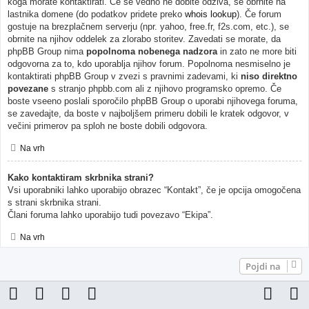
koga morate kontaktirati. Če še vedno ne dobite odziva, se obrnite na
lastnika domene (do podatkov pridete preko
whois lookup
). Če forum
gostuje na brezplačnem serverju (npr. yahoo, free.fr, f2s.com, etc.), se
obrnite na njihov oddelek za zlorabo storitev. Zavedati se morate, da
phpBB Group nima
popolnoma nobenega nadzora
in zato ne more biti
odgovorna za to, kdo uporablja njihov forum. Popolnoma nesmiselno je
kontaktirati phpBB Group v zvezi s pravnimi zadevami, ki
niso direktno
povezane
s stranjo phpbb.com ali z njihovo programsko opremo. Če
boste vseeno poslali sporočilo phpBB Group o uporabi njihovega foruma,
se zavedajte, da boste v najboljšem primeru dobili le kratek odgovor, v
večini primerov pa sploh ne boste dobili odgovora.
Na vrh
Kako kontaktiram skrbnika strani?
Vsi uporabniki lahko uporabijo obrazec “Kontakt”, če je opcija omogočena
s strani skrbnika strani.
Člani foruma lahko uporabijo tudi povezavo “Ekipa”.
Na vrh
Pojdi na