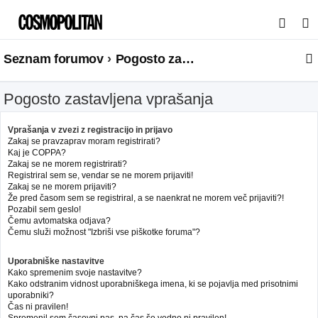
I
s
Seznam forumov
Pogosto zastavljena vprašanja
k
a
Pogosto zastavljena vprašanja
n
j
Vprašanja v zvezi z registracijo in prijavo
e
Zakaj se pravzaprav moram registrirati?
Kaj je COPPA?
Zakaj se ne morem registrirati?
Registriral sem se, vendar se ne morem prijaviti!
Zakaj se ne morem prijaviti?
Že pred časom sem se registriral, a se naenkrat ne morem več prijaviti?!
Pozabil sem geslo!
Čemu avtomatska odjava?
Čemu služi možnost "Izbriši vse piškotke foruma"?
Uporabniške nastavitve
Kako spremenim svoje nastavitve?
Kako odstranim vidnost uporabniškega imena, ki se pojavlja med prisotnimi
uporabniki?
Čas ni pravilen!
Spremenil sem časovni pas, pa čas še vedno ni pravilen!