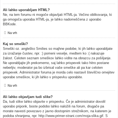
Ali lahko uporabljam HTML?
Ne, na tem forumu ni mogoče objavljati HTML-ja. Večino oblikovanja, ki
ga omogoča uporaba HTML-ja, je lahko nadomeščena z uporabo
BBKode.
Na vrh
Kaj so smeški?
Smeški oz. angleško Smilies so majhne podobe, ki jih lahko uporabljate
za izražanje čustev, npr. :) pomeni veselje, medtem ko :( nakazuje
žalost. Celoten seznam smeškov lahko vidite na obrazcu za pošiljanje.
Ne uporabljajte jih prekomerno, saj lahko prispevek tako hitro postane
neberljiv, moderator pa bo izbrisal vaše smeške ali pa kar celoten
prispevek. Administrator foruma je morda celo nastavil številčno omejitev
uporabe smeškov, ki jih lahko v prispevku uporabite.
Na vrh
Ali lahko objavljam tudi slike?
Da, tudi slike lahko objavite v prispevku. Če je administrator dovolil
uporabo priponk, boste podobo lahko naložili na forum, drugače pa
morate navesti povezavo z javno dostopnim strežnikom, na katerem je
podoba shranjena, npr. http://www.primer-strani.com/moja-slika.gif. S