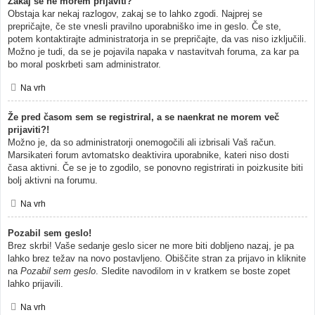
Zakaj se ne morem prijaviti?
Obstaja kar nekaj razlogov, zakaj se to lahko zgodi. Najprej se
prepričajte, če ste vnesli pravilno uporabniško ime in geslo. Če ste,
potem kontaktirajte administratorja in se prepričajte, da vas niso izključili.
Možno je tudi, da se je pojavila napaka v nastavitvah foruma, za kar pa
bo moral poskrbeti sam administrator.
Na vrh
Že pred časom sem se registriral, a se naenkrat ne morem več
prijaviti?!
Možno je, da so administratorji onemogočili ali izbrisali Vaš račun.
Marsikateri forum avtomatsko deaktivira uporabnike, kateri niso dosti
časa aktivni. Če se je to zgodilo, se ponovno registrirati in poizkusite biti
bolj aktivni na forumu.
Na vrh
Pozabil sem geslo!
Brez skrbi! Vaše sedanje geslo sicer ne more biti dobljeno nazaj, je pa
lahko brez težav na novo postavljeno. Obiščite stran za prijavo in kliknite
na
Pozabil sem geslo
. Sledite navodilom in v kratkem se boste zopet
lahko prijavili.
Na vrh