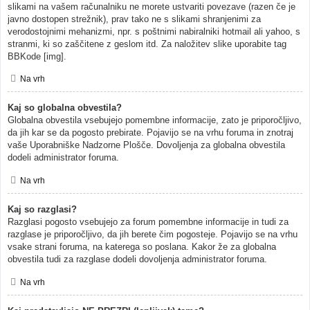
slikami na vašem računalniku ne morete ustvariti povezave (razen če je
javno dostopen strežnik), prav tako ne s slikami shranjenimi za
verodostojnimi mehanizmi, npr. s poštnimi nabiralniki hotmail ali yahoo, s
stranmi, ki so zaščitene z geslom itd. Za naložitev slike uporabite tag
BBKode [img].
Na vrh
Kaj so globalna obvestila?
Globalna obvestila vsebujejo pomembne informacije, zato je priporočljivo,
da jih kar se da pogosto prebirate. Pojavijo se na vrhu foruma in znotraj
vaše Uporabniške Nadzorne Plošče. Dovoljenja za globalna obvestila
dodeli administrator foruma.
Na vrh
Kaj so razglasi?
Razglasi pogosto vsebujejo za forum pomembne informacije in tudi za
razglase je priporočljivo, da jih berete čim pogosteje. Pojavijo se na vrhu
vsake strani foruma, na katerega so poslana. Kakor že za globalna
obvestila tudi za razglase dodeli dovoljenja administrator foruma.
Na vrh