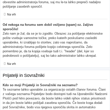
obvestite administratorja foruma, saj mu le-ta lahko prepreči nadaljno
pošiljanje zasebnih sporočil.
Na vrh
Od nekoga na forumu sem dobil vsiljeno (spam) oz. žaljivo
sporočilo!
Zelo nam je žal, da se je to zgodilo. Obrazec za pošiljanje elektronske
pošte vsebuje varnostne točke, preko katerih poskušamo zaslediti
uporabnike, ki izrabljajo to storitev, zato vas naprošamo, da
administratorju foruma pošljete kopijo celotnega sporočila. Zelo
pomembno je, da ta kopija vsebuje tudi t.i. "header" (del, kjer so
podrobnosti o pošiljatelju), saj bo tako administrator lahko ukrepal.
Na vrh
Prijatelji in Sovražniki
Kdo so moji Prijatelji in Sovražniki na seznamu?
Te sezname lahko uporabite za organizacijo ostalih članov foruma. Člani
z vašega seznama Prijateljev bodo dostopni tudi na Uporabniški Nadzorni
Plošči pod hitro povezavo, da boste lahko videli njihov status prisotnosti
in da jim boste lahko pošiljali zasebna sporočila. Če boste koga dodali
pod Sovražnike, bodo vsa njegova sporočila skrita in avtomatsko