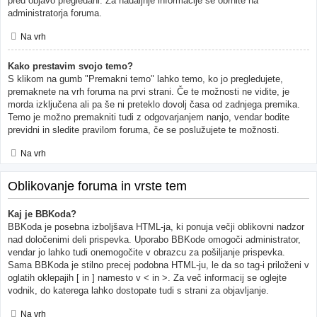
pred objavo pregledani. Za nadaljnje informacije se obrnite na
administratorja foruma.
Na vrh
Kako prestavim svojo temo?
S klikom na gumb "Premakni temo" lahko temo, ko jo pregledujete,
premaknete na vrh foruma na prvi strani. Če te možnosti ne vidite, je
morda izključena ali pa še ni preteklo dovolj časa od zadnjega premika.
Temo je možno premakniti tudi z odgovarjanjem nanjo, vendar bodite
previdni in sledite pravilom foruma, če se poslužujete te možnosti.
Na vrh
Oblikovanje foruma in vrste tem
Kaj je BBKoda?
BBKoda je posebna izboljšava HTML-ja, ki ponuja večji oblikovni nadzor
nad določenimi deli prispevka. Uporabo BBKode omogoči administrator,
vendar jo lahko tudi onemogočite v obrazcu za pošiljanje prispevka.
Sama BBKoda je stilno precej podobna HTML-ju, le da so tag-i priloženi v
oglatih oklepajih [ in ] namesto v < in >. Za več informacij se oglejte
vodnik, do katerega lahko dostopate tudi s strani za objavljanje.
Na vrh