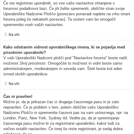
Če ste registriran uporabnik, so vse vaše nastavitve shranjene v
forumovi podatkovni bazi. Če jih želite spremeniti, obiščite stran svoje
Uporabniške Nadzorne Plošče (povezavo ponavadi najdete na vrhu strani
foruma poleg še nekaterih povezav). Ta sistem vam bo omogočil
spremembo vseh vaših nastavitev.
Na vrh
Kako odstranim vidnost uporabniškega imena, ki se pojavlja med
prisotnimi uporabniki?
V vaši Uporabniški Nadzorni plošči pod "Nastavitve foruma" boste našli
možnost
Skrij prisotnost
. Omogočite to možnost in vidni boste samo
administratorjem, moderatorjem in seveda vam. Šteti boste kot eden
izmed skritih uporabnikov.
Na vrh
Čas ni pravilen!
Možno je, da je prikazan čas iz drugega časovnega pasu in je zato
nepravilen. Če je problem v tem, potem obiščite vašo Uporabniško
Nadzorno Ploščo in spremenite časovni pas na vam ustreznega, npr. na
London, Pariz, New York, Sydney itd. Vedite pa, da je spreminjanje
časovnega pasu možno le za registrirane uporabnike, kakor tudi za
večino ostalih nastavitev. Če torej še niste registrirani, je sedaj dobra