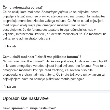
Čemu avtomatska odjava?
Če ne obkljukate možnosti
Samodejna prijava
ko se prijavite, boste
prijavljeni le začasno, se pravi ko ste dejansko na forumu. Ta nastavitev
preprečuje morebitno zlorabo vašega računa. Če želite ostati prijavljeni,
med prijavo obkljukajte prej omenjeno možnost, kar pa vam
odsvetujemo, če do foruma dostopate s tujega računalnika, npr. v
knjižnici, internetnem "kafiču", študentski računalnici itd. Če možnosti ne
vidite, jo je administrator odstranil.
Na vrh
Čemu služi možnost "Izbriši vse piškotke foruma"?
"Izbriši vse piškotke foruma" izbriše vse piškotke, ki jih je ustvaril phpBB
in ki vam omogočajo verodostojnost in prijavljenost na forumu. Prav tako
omogočajo možnosti kot npr. read tracking, če seveda niso bile
prepovedane s strani administratorja. Če imate težave s prijavljanjem ali
odjavljanjem, vam bo brisanje piškotkov morda pomagalo.
Na vrh
Uporabniške nastavitve
Kako spremenim svoje nastavitve?