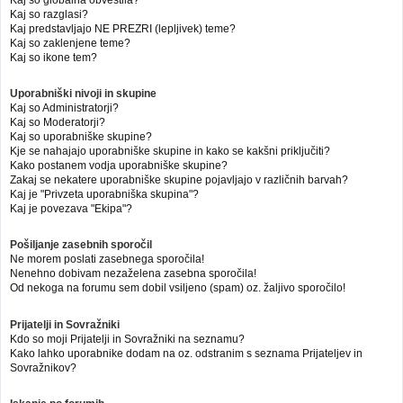
Kaj so globalna obvestila?
Kaj so razglasi?
Kaj predstavljajo NE PREZRI (lepljivek) teme?
Kaj so zaklenjene teme?
Kaj so ikone tem?
Uporabniški nivoji in skupine
Kaj so Administratorji?
Kaj so Moderatorji?
Kaj so uporabniške skupine?
Kje se nahajajo uporabniške skupine in kako se kakšni priključiti?
Kako postanem vodja uporabniške skupine?
Zakaj se nekatere uporabniške skupine pojavljajo v različnih barvah?
Kaj je "Privzeta uporabniška skupina"?
Kaj je povezava "Ekipa"?
Pošiljanje zasebnih sporočil
Ne morem poslati zasebnega sporočila!
Nenehno dobivam nezaželena zasebna sporočila!
Od nekoga na forumu sem dobil vsiljeno (spam) oz. žaljivo sporočilo!
Prijatelji in Sovražniki
Kdo so moji Prijatelji in Sovražniki na seznamu?
Kako lahko uporabnike dodam na oz. odstranim s seznama Prijateljev in
Sovražnikov?