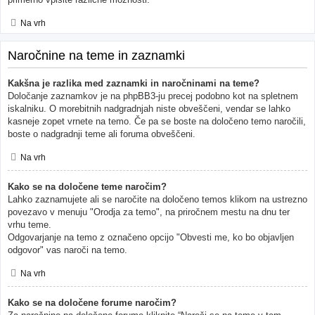
Na vrh
Naročnine na teme in zaznamki
Kakšna je razlika med zaznamki in naročninami na teme?
Določanje zaznamkov je na phpBB3-ju precej podobno kot na spletnem
iskalniku. O morebitnih nadgradnjah niste obveščeni, vendar se lahko
kasneje zopet vrnete na temo. Če pa se boste na določeno temo naročili,
boste o nadgradnji teme ali foruma obveščeni.
Na vrh
Kako se na določene teme naročim?
Lahko zaznamujete ali se naročite na določeno temos klikom na ustrezno
povezavo v menuju "Orodja za temo", na priročnem mestu na dnu ter
vrhu teme.
Odgovarjanje na temo z označeno opcijo "Obvesti me, ko bo objavljen
odgovor" vas naroči na temo.
Na vrh
Kako se na določene forume naročim?