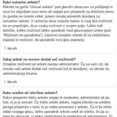
Kako ustvarim anketo?
Kliknite na gumb "Ustvari anketo" pod glavnim obrazcem za pošiljanje in
sicer ko objavljate novo temo ali urejate prvi prispevek na določeno temo;
če gumba ne morete videti, potem nimate primernih dovoljenj za
ustvaritev ankete. V ustrezna okna vstavite naslov in vsaj dve možnosti
ter se prepričajte, da je vsaka možnost v svojem polju. Lahko tudi
določite, koliko možnosti lahko uporabnik med glasovanjem izbere (pod
"Možnosti na uporabnika"), časovno omejitev ankete (0 za nedoločeno
trajanje) in možnost, da uporabniki svoj glas popravijo.
Na vrh
Zakaj anketi ne morem dodati več možnosti?
Omejitev možnosti pri anketi nastavi administrator. Če se vam zdi, da
morate vaši anketi dodati več možnosti kot je dovoljeno, se obrnite na
administratorja foruma.
Na vrh
Kako uredim ali izbrišem anketo?
Kakor prispevke lahko ankete urejajo le moderator, administrator ali pa
tisti, ki jo je ustvaril. Če želite urediti anketo, najprej kliknite na ureditev
prvega prispevka v temi; to je vedno povezano z anketo. Če ni še nihče
oddal svojega glasu, lahko uporabnik anketo uredi ali izbriše, če pa so
člani že glasovali, jo lahko uredi/izbriše le moderator ali administrator. To