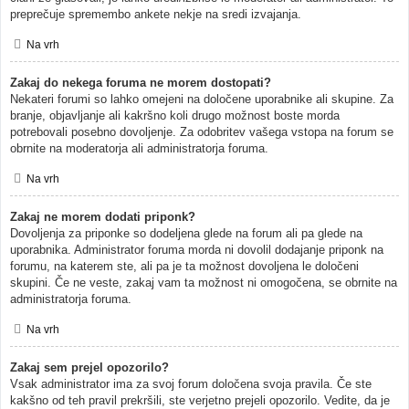
preprečuje spremembo ankete nekje na sredi izvajanja.
Na vrh
Zakaj do nekega foruma ne morem dostopati?
Nekateri forumi so lahko omejeni na določene uporabnike ali skupine. Za
branje, objavljanje ali kakršno koli drugo možnost boste morda
potrebovali posebno dovoljenje. Za odobritev vašega vstopa na forum se
obrnite na moderatorja ali administratorja foruma.
Na vrh
Zakaj ne morem dodati priponk?
Dovoljenja za priponke so dodeljena glede na forum ali pa glede na
uporabnika. Administrator foruma morda ni dovolil dodajanje priponk na
forumu, na katerem ste, ali pa je ta možnost dovoljena le določeni
skupini. Če ne veste, zakaj vam ta možnost ni omogočena, se obrnite na
administratorja foruma.
Na vrh
Zakaj sem prejel opozorilo?
Vsak administrator ima za svoj forum določena svoja pravila. Če ste
kakšno od teh pravil prekršili, ste verjetno prejeli opozorilo. Vedite, da je