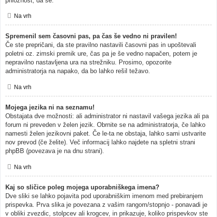
priložnost, da se.
Na vrh
Spremenil sem časovni pas, pa čas še vedno ni pravilen!
Če ste prepričani, da ste pravilno nastavili časovni pas in upoštevali
poletni oz. zimski premik ure, čas pa je še vedno napačen, potem je
nepravilno nastavljena ura na strežniku. Prosimo, opozorite
administratorja na napako, da bo lahko rešil težavo.
Na vrh
Mojega jezika ni na seznamu!
Obstajata dve možnosti: ali administrator ni nastavil vašega jezika ali pa
forum ni preveden v želen jezik. Obrnite se na administratorja, če lahko
namesti želen jezikovni paket. Če le-ta ne obstaja, lahko sami ustvarite
nov prevod (če želite). Več informacij lahko najdete na spletni strani
phpBB (povezava je na dnu strani).
Na vrh
Kaj so sličice poleg mojega uporabniškega imena?
Dve sliki se lahko pojavita pod uporabniškim imenom med prebiranjem
prispevka. Prva slika je povezana z vašim rangom/stopnjo - ponavadi je
v obliki zvezdic, stolpcev ali krogcev, in prikazuje, koliko prispevkov ste