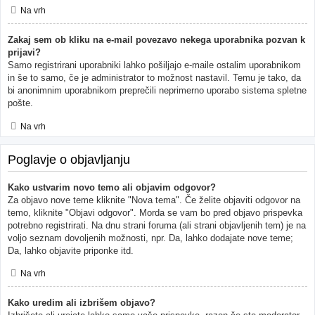
Na vrh
Zakaj sem ob kliku na e-mail povezavo nekega uporabnika pozvan k
prijavi?
Samo registrirani uporabniki lahko pošiljajo e-maile ostalim uporabnikom
in še to samo, če je administrator to možnost nastavil. Temu je tako, da
bi anonimnim uporabnikom preprečili neprimerno uporabo sistema spletne
pošte.
Na vrh
Poglavje o objavljanju
Kako ustvarim novo temo ali objavim odgovor?
Za objavo nove teme kliknite "Nova tema". Če želite objaviti odgovor na
temo, kliknite "Objavi odgovor". Morda se vam bo pred objavo prispevka
potrebno registrirati. Na dnu strani foruma (ali strani objavljenih tem) je na
voljo seznam dovoljenih možnosti, npr. Da, lahko dodajate nove teme;
Da, lahko objavite priponke itd.
Na vrh
Kako uredim ali izbrišem objavo?