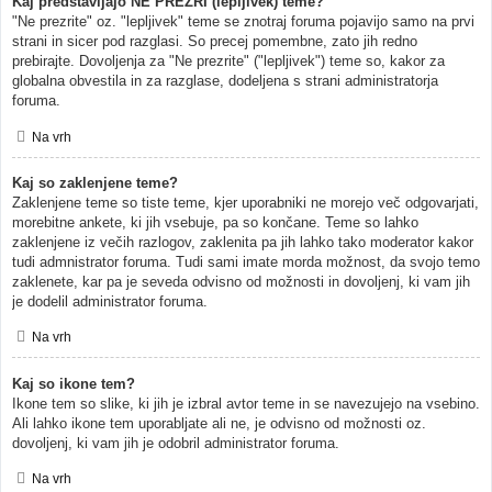
Kaj predstavljajo NE PREZRI (lepljivek) teme?
"Ne prezrite" oz. "lepljivek" teme se znotraj foruma pojavijo samo na prvi
strani in sicer pod razglasi. So precej pomembne, zato jih redno
prebirajte. Dovoljenja za "Ne prezrite" ("lepljivek") teme so, kakor za
globalna obvestila in za razglase, dodeljena s strani administratorja
foruma.
Na vrh
Kaj so zaklenjene teme?
Zaklenjene teme so tiste teme, kjer uporabniki ne morejo več odgovarjati,
morebitne ankete, ki jih vsebuje, pa so končane. Teme so lahko
zaklenjene iz večih razlogov, zaklenita pa jih lahko tako moderator kakor
tudi admnistrator foruma. Tudi sami imate morda možnost, da svojo temo
zaklenete, kar pa je seveda odvisno od možnosti in dovoljenj, ki vam jih
je dodelil administrator foruma.
Na vrh
Kaj so ikone tem?
Ikone tem so slike, ki jih je izbral avtor teme in se navezujejo na vsebino.
Ali lahko ikone tem uporabljate ali ne, je odvisno od možnosti oz.
dovoljenj, ki vam jih je odobril administrator foruma.
Na vrh