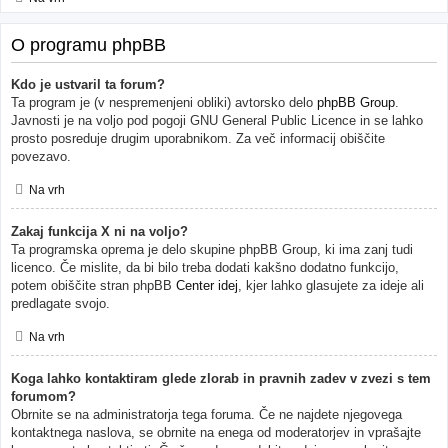
O programu phpBB
Kdo je ustvaril ta forum?
Ta program je (v nespremenjeni obliki) avtorsko delo
phpBB Group
.
Javnosti je na voljo pod pogoji GNU General Public Licence in se lahko
prosto posreduje drugim uporabnikom. Za več informacij obiščite
povezavo.
Na vrh
Zakaj funkcija X ni na voljo?
Ta programska oprema je delo skupine phpBB Group, ki ima zanj tudi
licenco. Če mislite, da bi bilo treba dodati kakšno dodatno funkcijo,
potem obiščite stran phpBB
Center idej
, kjer lahko glasujete za ideje ali
predlagate svojo.
Na vrh
Koga lahko kontaktiram glede zlorab in pravnih zadev v zvezi s tem
forumom?
Obrnite se na administratorja tega foruma. Če ne najdete njegovega
kontaktnega naslova, se obrnite na enega od moderatorjev in vprašajte