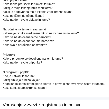
Iskanje po forumih
Kako lahko preiščem forum oz. forume?
Zakaj je moje iskanje brez rezultatov?
Zakaj je odgovor na moje iskanje zgolj prazna stran!?
Kako poiščem določene člane?
Kako najdem svoje objave in teme?
Naročnine na teme in zaznamki
Kakšna je razlika med zaznamki in naročninami na teme?
Kako se na določene teme naročim?
Kako se na določene forume naročim?
Kako svojo naročnino odstranim?
Priponke
Katere priponke so dovoljene na tem forumu?
Kako najdem svoje priponke?
O programu phpBB
Kdo je ustvaril ta forum?
Zakaj funkcija X ni na voljo?
Koga lahko kontaktiram glede zlorab in pravnih zadev v zvezi s tem forumom?
Kako kontaktiram skrbnika strani?
Vprašanja v zvezi z registracijo in prijavo