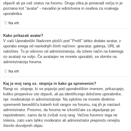
objavili ali pa vaš status na forumu. Druga slika je ponavadi večja in je
poznana kot "avatar" - navadno je edinstvena in osebna za vsakega
uporabnika.
Na vrh
Kako prikazati avatar?
V vaši Uporabniški Nadzorni plošči pod "Profil" lahko dodate avatar, z
uporabo enega od naslednjih štirih načinov: gravatar, galerija, URL ali
naložitev. To je odvisno od administratorja, da izbere način na katerega
so avatarji na voljo. Če avatarjev ne morete uporabiti, se obrnite na
administratorja foruma.
Na vrh
Kaj je moj rang oz. stopnja in kako ga spremenim?
Rangi oz. stopnje, ki se pojavijo pod uporabniškim imenom, prikazujejo,
koliko prispevkov ste objavili, ali pa identificirajo določene uporabnike,
npr. moderatorje in administratorje. Na splošno ne morete direktno
spremeniti besedišča katerih koli rangov na forumu, saj jih je nastavil
administrator. Prosimo, da foruma ne izkoriščate za objavljanje po
nepotrebnem, samo da bi zvišali svoj rang. Večina forumov tega ne
tolerira, zato vam lahko moderator ali administrator preprosto omejita
število dovoljenih objav.