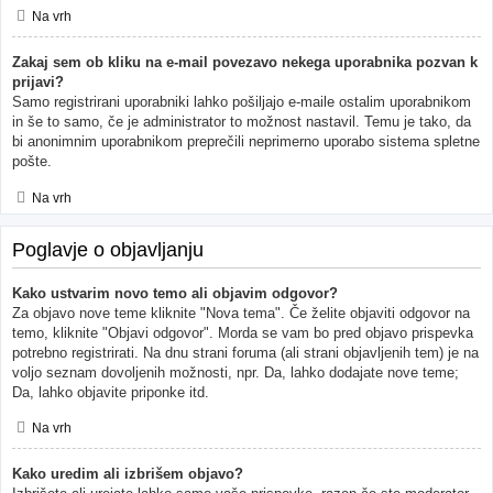
Na vrh
Zakaj sem ob kliku na e-mail povezavo nekega uporabnika pozvan k
prijavi?
Samo registrirani uporabniki lahko pošiljajo e-maile ostalim uporabnikom
in še to samo, če je administrator to možnost nastavil. Temu je tako, da
bi anonimnim uporabnikom preprečili neprimerno uporabo sistema spletne
pošte.
Na vrh
Poglavje o objavljanju
Kako ustvarim novo temo ali objavim odgovor?
Za objavo nove teme kliknite "Nova tema". Če želite objaviti odgovor na
temo, kliknite "Objavi odgovor". Morda se vam bo pred objavo prispevka
potrebno registrirati. Na dnu strani foruma (ali strani objavljenih tem) je na
voljo seznam dovoljenih možnosti, npr. Da, lahko dodajate nove teme;
Da, lahko objavite priponke itd.
Na vrh
Kako uredim ali izbrišem objavo?