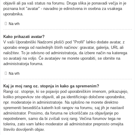
objavili ali pa vaš status na forumu. Druga slika je ponavadi večja in je
poznana kot "avatar" - navadno je edinstvena in osebna za vsakega
uporabnika.
Na vrh
Kako prikazati avatar?
V vaši Uporabniški Nadzorni plošči pod "Profil" lahko dodate avatar, z
uporabo enega od naslednjih štirih načinov: gravatar, galerija, URL ali
naložitev. To je odvisno od administratorja, da izbere način na katerega
so avatarji na voljo. Če avatarjev ne morete uporabiti, se obrnite na
administratorja foruma.
Na vrh
Kaj je moj rang oz. stopnja in kako ga spremenim?
Rangi oz. stopnje, ki se pojavijo pod uporabniškim imenom, prikazujejo,
koliko prispevkov ste objavili, ali pa identificirajo določene uporabnike,
npr. moderatorje in administratorje. Na splošno ne morete direktno
spremeniti besedišča katerih koli rangov na forumu, saj jih je nastavil
administrator. Prosimo, da foruma ne izkoriščate za objavljanje po
nepotrebnem, samo da bi zvišali svoj rang. Večina forumov tega ne
tolerira, zato vam lahko moderator ali administrator preprosto omejita
število dovoljenih objav.