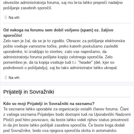
obvestite administratorja foruma, saj mu le-ta lahko prepreči nadaljno
pošiljanje zasebnih sporočil.
Na vrh
Od nekoga na forumu sem dobil vsiljeno (spam) oz. žaljivo
sporočilo!
Zelo nam je žal, da se je to zgodilo. Obrazec za pošiljanje elektronske
pošte vsebuje varnostne točke, preko katerih poskušamo zaslediti
uporabnike, ki izrabljajo to storitev, zato vas naprošamo, da
administratorju foruma pošljete kopijo celotnega sporočila. Zelo
pomembno je, da ta kopija vsebuje tudi t.i. "header" (del, kjer so
podrobnosti o pošiljatelju), saj bo tako administrator lahko ukrepal.
Na vrh
Prijatelji in Sovražniki
Kdo so moji Prijatelji in Sovražniki na seznamu?
Te sezname lahko uporabite za organizacijo ostalih članov foruma. Člani
z vašega seznama Prijateljev bodo dostopni tudi na Uporabniški Nadzorni
Plošči pod hitro povezavo, da boste lahko videli njihov status prisotnosti
in da jim boste lahko pošiljali zasebna sporočila. Če boste koga dodali
pod Sovražnike, bodo vsa njegova sporočila skrita in avtomatsko