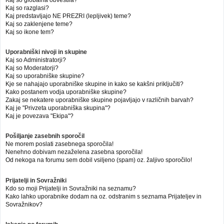
Kaj so globalna obvestila?
Kaj so razglasi?
Kaj predstavljajo NE PREZRI (lepljivek) teme?
Kaj so zaklenjene teme?
Kaj so ikone tem?
Uporabniški nivoji in skupine
Kaj so Administratorji?
Kaj so Moderatorji?
Kaj so uporabniške skupine?
Kje se nahajajo uporabniške skupine in kako se kakšni priključiti?
Kako postanem vodja uporabniške skupine?
Zakaj se nekatere uporabniške skupine pojavljajo v različnih barvah?
Kaj je "Privzeta uporabniška skupina"?
Kaj je povezava "Ekipa"?
Pošiljanje zasebnih sporočil
Ne morem poslati zasebnega sporočila!
Nenehno dobivam nezaželena zasebna sporočila!
Od nekoga na forumu sem dobil vsiljeno (spam) oz. žaljivo sporočilo!
Prijatelji in Sovražniki
Kdo so moji Prijatelji in Sovražniki na seznamu?
Kako lahko uporabnike dodam na oz. odstranim s seznama Prijateljev in
Sovražnikov?