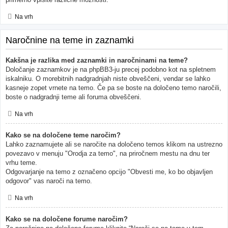
Na vrh
Naročnine na teme in zaznamki
Kakšna je razlika med zaznamki in naročninami na teme?
Določanje zaznamkov je na phpBB3-ju precej podobno kot na spletnem
iskalniku. O morebitnih nadgradnjah niste obveščeni, vendar se lahko
kasneje zopet vrnete na temo. Če pa se boste na določeno temo naročili,
boste o nadgradnji teme ali foruma obveščeni.
Na vrh
Kako se na določene teme naročim?
Lahko zaznamujete ali se naročite na določeno temos klikom na ustrezno
povezavo v menuju "Orodja za temo", na priročnem mestu na dnu ter
vrhu teme.
Odgovarjanje na temo z označeno opcijo "Obvesti me, ko bo objavljen
odgovor" vas naroči na temo.
Na vrh
Kako se na določene forume naročim?