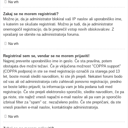
Na vrh
Zakaj se ne morem registrirati?
Možno je, da je administrator blokiral vaš IP naslov ali uporabniško ime,
s katerim se skušate registrirati. Možno je tudi, da je administrator
onemogočil registracijo, da bi preprečil vstop novih obiskovalcev. Z
vprašanji se obrnite na administratorja foruma.
Na vrh
Registriral sem se, vendar se ne morem prijaviti!
Najprej preverite uporabniško ime in geslo. Če sta pravilna, potem
obstajata dve možni težavi. Če je vključena možnost "COPPA support"
(COPPA podpora) in ste se med registracijo označili za starega pod 13
let, boste morali slediti navodilom, ki ste jih prejeli. Nekateri forumi bodo
od vas ali od administratorja celo zahtevali ponovno registracijo, predno
se boste lahko prijavili; ta informacija vam je bila podana tudi med
registracijo. Če ste prejeli elektronsko sporočilo, sledite navodilom, če pa
ga niste, ste najbrž vnesli napačni e-mail naslov ali pa vam je sporočilo
izbrisal filter za "spam" oz. nezaželeno pošto. Če ste prepričani, da ste
vnesli pravilen e-mail naslov, kontaktirajte administratorja.
Na vrh