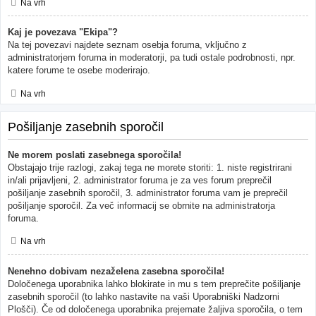
Na vrh
Kaj je povezava "Ekipa"?
Na tej povezavi najdete seznam osebja foruma, vključno z
administratorjem foruma in moderatorji, pa tudi ostale podrobnosti, npr.
katere forume te osebe moderirajo.
Na vrh
Pošiljanje zasebnih sporočil
Ne morem poslati zasebnega sporočila!
Obstajajo trije razlogi, zakaj tega ne morete storiti: 1. niste registrirani
in/ali prijavljeni, 2. administrator foruma je za ves forum preprečil
pošiljanje zasebnih sporočil, 3. administrator foruma vam je preprečil
pošiljanje sporočil. Za več informacij se obrnite na administratorja
foruma.
Na vrh
Nenehno dobivam nezaželena zasebna sporočila!
Določenega uporabnika lahko blokirate in mu s tem preprečite pošiljanje
zasebnih sporočil (to lahko nastavite na vaši Uporabniški Nadzorni
Plošči). Če od določenega uporabnika prejemate žaljiva sporočila, o tem