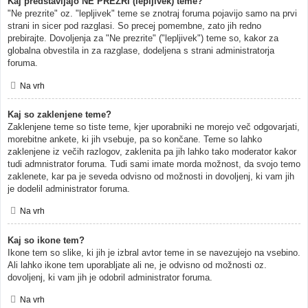
Kaj predstavljajo NE PREZRI (lepljivek) teme?
"Ne prezrite" oz. "lepljivek" teme se znotraj foruma pojavijo samo na prvi
strani in sicer pod razglasi. So precej pomembne, zato jih redno
prebirajte. Dovoljenja za "Ne prezrite" ("lepljivek") teme so, kakor za
globalna obvestila in za razglase, dodeljena s strani administratorja
foruma.
Na vrh
Kaj so zaklenjene teme?
Zaklenjene teme so tiste teme, kjer uporabniki ne morejo več odgovarjati,
morebitne ankete, ki jih vsebuje, pa so končane. Teme so lahko
zaklenjene iz večih razlogov, zaklenita pa jih lahko tako moderator kakor
tudi admnistrator foruma. Tudi sami imate morda možnost, da svojo temo
zaklenete, kar pa je seveda odvisno od možnosti in dovoljenj, ki vam jih
je dodelil administrator foruma.
Na vrh
Kaj so ikone tem?
Ikone tem so slike, ki jih je izbral avtor teme in se navezujejo na vsebino.
Ali lahko ikone tem uporabljate ali ne, je odvisno od možnosti oz.
dovoljenj, ki vam jih je odobril administrator foruma.
Na vrh