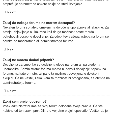
preprečuje spremembo ankete nekje na sredi izvajanja.
Na vrh
Zakaj do nekega foruma ne morem dostopati?
Nekateri forumi so lahko omejeni na določene uporabnike ali skupine. Za
branje, objavljanje ali kakršno koli drugo možnost boste morda
potrebovali posebno dovoljenje. Za odobritev vašega vstopa na forum se
obrnite na moderatorja ali administratorja foruma.
Na vrh
Zakaj ne morem dodati priponk?
Dovoljenja za priponke so dodeljena glede na forum ali pa glede na
uporabnika. Administrator foruma morda ni dovolil dodajanje priponk na
forumu, na katerem ste, ali pa je ta možnost dovoljena le določeni
skupini. Če ne veste, zakaj vam ta možnost ni omogočena, se obrnite na
administratorja foruma.
Na vrh
Zakaj sem prejel opozorilo?
Vsak administrator ima za svoj forum določena svoja pravila. Če ste
kakšno od teh pravil prekršili, ste verjetno prejeli opozorilo. Vedite, da je