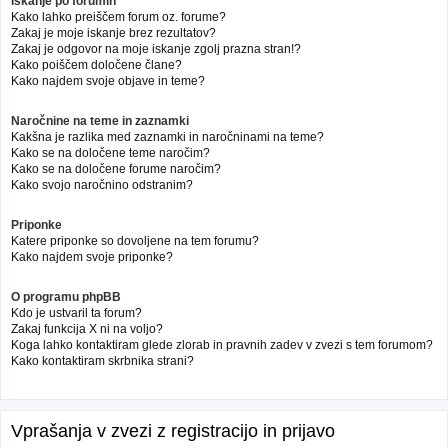
Iskanje po forumih
Kako lahko preiščem forum oz. forume?
Zakaj je moje iskanje brez rezultatov?
Zakaj je odgovor na moje iskanje zgolj prazna stran!?
Kako poiščem določene člane?
Kako najdem svoje objave in teme?
Naročnine na teme in zaznamki
Kakšna je razlika med zaznamki in naročninami na teme?
Kako se na določene teme naročim?
Kako se na določene forume naročim?
Kako svojo naročnino odstranim?
Priponke
Katere priponke so dovoljene na tem forumu?
Kako najdem svoje priponke?
O programu phpBB
Kdo je ustvaril ta forum?
Zakaj funkcija X ni na voljo?
Koga lahko kontaktiram glede zlorab in pravnih zadev v zvezi s tem forumom?
Kako kontaktiram skrbnika strani?
Vprašanja v zvezi z registracijo in prijavo