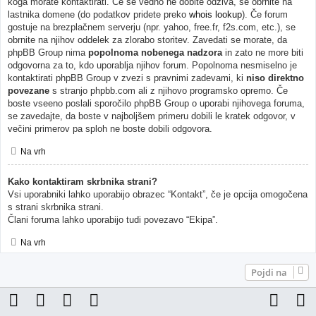
koga morate kontaktirati. Če še vedno ne dobite odziva, se obrnite na
lastnika domene (do podatkov pridete preko
whois lookup
). Če forum
gostuje na brezplačnem serverju (npr. yahoo, free.fr, f2s.com, etc.), se
obrnite na njihov oddelek za zlorabo storitev. Zavedati se morate, da
phpBB Group nima
popolnoma nobenega nadzora
in zato ne more biti
odgovorna za to, kdo uporablja njihov forum. Popolnoma nesmiselno je
kontaktirati phpBB Group v zvezi s pravnimi zadevami, ki
niso direktno
povezane
s stranjo phpbb.com ali z njihovo programsko opremo. Če
boste vseeno poslali sporočilo phpBB Group o uporabi njihovega foruma,
se zavedajte, da boste v najboljšem primeru dobili le kratek odgovor, v
večini primerov pa sploh ne boste dobili odgovora.
Na vrh
Kako kontaktiram skrbnika strani?
Vsi uporabniki lahko uporabijo obrazec “Kontakt”, če je opcija omogočena
s strani skrbnika strani.
Člani foruma lahko uporabijo tudi povezavo “Ekipa”.
Na vrh
Pojdi na