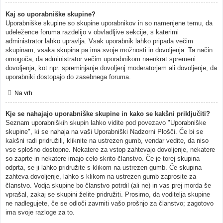
Kaj so uporabniške skupine?
Uporabniške skupine so skupine uporabnikov in so namenjene temu, da
udeležence foruma razdelijo v obvladljive sekcije, s katerimi
administrator lahko upravlja. Vsak uporabnik lahko pripada večim
skupinam, vsaka skupina pa ima svoje možnosti in dovoljenja. Ta način
omogoča, da administrator večim uporabnikom naenkrat spremeni
dovoljenja, kot npr. spreminjanje dovoljenj moderatorjem ali dovoljenje, da
uporabniki dostopajo do zasebnega foruma.
Na vrh
Kje se nahajajo uporabniške skupine in kako se kakšni priključiti?
Seznam uporabniških skupin lahko vidite pod povezavo "Uporabniške
skupine", ki se nahaja na vaši Uporabniški Nadzorni Plošči. Če bi se
kakšni radi pridružili, kliknite na ustrezen gumb, vendar vedite, da niso
vse splošno dostopne. Nekatere za vstop zahtevajo dovoljenje, nekatere
so zaprte in nekatere imajo celo skrito članstvo. Če je torej skupina
odprta, se ji lahko pridružite s klikom na ustrezen gumb. Če skupina
zahteva dovoljenje, lahko s klikom na ustrezen gumb zaprosite za
članstvo. Vodja skupine bo članstvo potrdil (ali ne) in vas prej morda še
vprašal, zakaj se skupini želite pridružiti. Prosimo, da voditelja skupine
ne nadlegujete, če se odloči zavrniti vašo prošnjo za članstvo; zagotovo
ima svoje razloge za to.