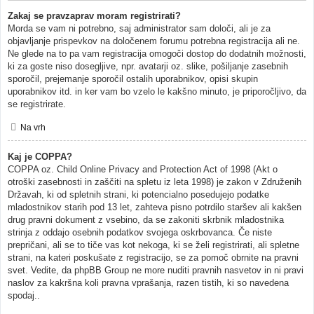
Zakaj se pravzaprav moram registrirati?
Morda se vam ni potrebno, saj administrator sam določi, ali je za
objavljanje prispevkov na določenem forumu potrebna registracija ali ne.
Ne glede na to pa vam registracija omogoči dostop do dodatnih možnosti,
ki za goste niso dosegljive, npr. avatarji oz. slike, pošiljanje zasebnih
sporočil, prejemanje sporočil ostalih uporabnikov, opisi skupin
uporabnikov itd. in ker vam bo vzelo le kakšno minuto, je priporočljivo, da
se registrirate.
Na vrh
Kaj je COPPA?
COPPA oz. Child Online Privacy and Protection Act of 1998 (Akt o
otroški zasebnosti in zaščiti na spletu iz leta 1998) je zakon v Združenih
Državah, ki od spletnih strani, ki potencialno posedujejo podatke
mladostnikov starih pod 13 let, zahteva pisno potrdilo staršev ali kakšen
drug pravni dokument z vsebino, da se zakoniti skrbnik mladostnika
strinja z oddajo osebnih podatkov svojega oskrbovanca. Če niste
prepričani, ali se to tiče vas kot nekoga, ki se želi registrirati, ali spletne
strani, na kateri poskušate z registracijo, se za pomoč obrnite na pravni
svet. Vedite, da phpBB Group ne more nuditi pravnih nasvetov in ni pravi
naslov za kakršna koli pravna vprašanja, razen tistih, ki so navedena
spodaj..