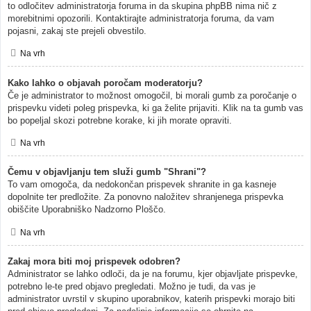
to odločitev administratorja foruma in da skupina phpBB nima nič z
morebitnimi opozorili. Kontaktirajte administratorja foruma, da vam
pojasni, zakaj ste prejeli obvestilo.
Na vrh
Kako lahko o objavah poročam moderatorju?
Če je administrator to možnost omogočil, bi morali gumb za poročanje o
prispevku videti poleg prispevka, ki ga želite prijaviti. Klik na ta gumb vas
bo popeljal skozi potrebne korake, ki jih morate opraviti.
Na vrh
Čemu v objavljanju tem služi gumb "Shrani"?
To vam omogoča, da nedokončan prispevek shranite in ga kasneje
dopolnite ter predložite. Za ponovno naložitev shranjenega prispevka
obiščite Uporabniško Nadzorno Ploščo.
Na vrh
Zakaj mora biti moj prispevek odobren?
Administrator se lahko odloči, da je na forumu, kjer objavljate prispevke,
potrebno le-te pred objavo pregledati. Možno je tudi, da vas je
administrator uvrstil v skupino uporabnikov, katerih prispevki morajo biti