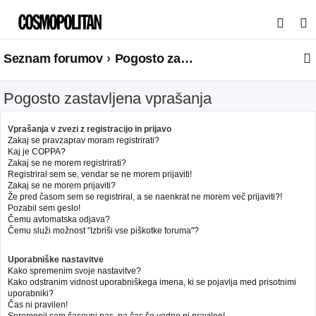
I
s
Seznam forumov
Pogosto zastavljena vprašanja
k
a
Pogosto zastavljena vprašanja
n
j
Vprašanja v zvezi z registracijo in prijavo
e
Zakaj se pravzaprav moram registrirati?
Kaj je COPPA?
Zakaj se ne morem registrirati?
Registriral sem se, vendar se ne morem prijaviti!
Zakaj se ne morem prijaviti?
Že pred časom sem se registriral, a se naenkrat ne morem več prijaviti?!
Pozabil sem geslo!
Čemu avtomatska odjava?
Čemu služi možnost "Izbriši vse piškotke foruma"?
Uporabniške nastavitve
Kako spremenim svoje nastavitve?
Kako odstranim vidnost uporabniškega imena, ki se pojavlja med prisotnimi
uporabniki?
Čas ni pravilen!
Spremenil sem časovni pas, pa čas še vedno ni pravilen!