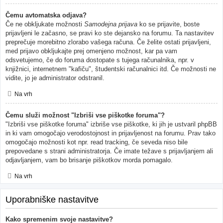
Čemu avtomatska odjava?
Če ne obkljukate možnosti
Samodejna prijava
ko se prijavite, boste
prijavljeni le začasno, se pravi ko ste dejansko na forumu. Ta nastavitev
preprečuje morebitno zlorabo vašega računa. Če želite ostati prijavljeni,
med prijavo obkljukajte prej omenjeno možnost, kar pa vam
odsvetujemo, če do foruma dostopate s tujega računalnika, npr. v
knjižnici, internetnem "kafiču", študentski računalnici itd. Če možnosti ne
vidite, jo je administrator odstranil.
Na vrh
Čemu služi možnost "Izbriši vse piškotke foruma"?
"Izbriši vse piškotke foruma" izbriše vse piškotke, ki jih je ustvaril phpBB
in ki vam omogočajo verodostojnost in prijavljenost na forumu. Prav tako
omogočajo možnosti kot npr. read tracking, če seveda niso bile
prepovedane s strani administratorja. Če imate težave s prijavljanjem ali
odjavljanjem, vam bo brisanje piškotkov morda pomagalo.
Na vrh
Uporabniške nastavitve
Kako spremenim svoje nastavitve?