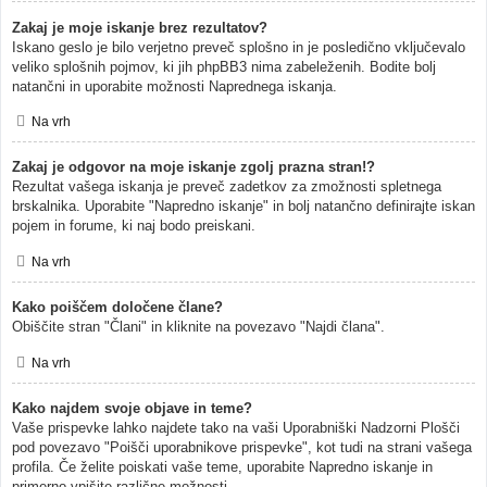
Zakaj je moje iskanje brez rezultatov?
Iskano geslo je bilo verjetno preveč splošno in je posledično vključevalo
veliko splošnih pojmov, ki jih phpBB3 nima zabeleženih. Bodite bolj
natančni in uporabite možnosti Naprednega iskanja.
Na vrh
Zakaj je odgovor na moje iskanje zgolj prazna stran!?
Rezultat vašega iskanja je preveč zadetkov za zmožnosti spletnega
brskalnika. Uporabite "Napredno iskanje" in bolj natančno definirajte iskan
pojem in forume, ki naj bodo preiskani.
Na vrh
Kako poiščem določene člane?
Obiščite stran "Člani" in kliknite na povezavo "Najdi člana".
Na vrh
Kako najdem svoje objave in teme?
Vaše prispevke lahko najdete tako na vaši Uporabniški Nadzorni Plošči
pod povezavo "Poišči uporabnikove prispevke", kot tudi na strani vašega
profila. Če želite poiskati vaše teme, uporabite Napredno iskanje in
primerno vpišite različne možnosti.