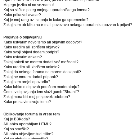
Mojega jezika ni na seznamu!
Kaj so sličice poleg mojega uporabniškega imena?
Kako prikazati avatar?
Kaj je moj rang oz. stopnja in kako ga spremenim?
Zakaj sem ob kliku na e-mail povezavo nekega uporabnika pozvan k prijavi?
Poglavje o objavljanju
Kako ustvarim novo temo ali objavim odgovor?
Kako uredim ali izbrišem objavo?
Kako svoji objavi dodam podpis?
Kako ustvarim anketo?
Zakaj anketi ne morem dodati več možnosti?
Kako uredim ali izbrišem anketo?
Zakaj do nekega foruma ne morem dostopati?
Zakaj ne morem dodati priponk?
Zakaj sem prejel opozorilo?
Kako lahko o objavah poročam moderatorju?
Čemu v objavljanju tem služi gumb "Shrani"?
Zakaj mora biti moj prispevek odobren?
Kako prestavim svojo temo?
Oblikovanje foruma in vrste tem
Kaj je BBKoda?
Ali lahko uporabljam HTML?
Kaj so smeški?
Ali lahko objavljam tudi slike?