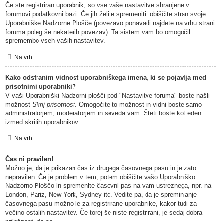
Če ste registriran uporabnik, so vse vaše nastavitve shranjene v
forumovi podatkovni bazi. Če jih želite spremeniti, obiščite stran svoje
Uporabniške Nadzorne Plošče (povezavo ponavadi najdete na vrhu strani
foruma poleg še nekaterih povezav). Ta sistem vam bo omogočil
spremembo vseh vaših nastavitev.
Na vrh
Kako odstranim vidnost uporabniškega imena, ki se pojavlja med
prisotnimi uporabniki?
V vaši Uporabniški Nadzorni plošči pod "Nastavitve foruma" boste našli
možnost
Skrij prisotnost
. Omogočite to možnost in vidni boste samo
administratorjem, moderatorjem in seveda vam. Šteti boste kot eden
izmed skritih uporabnikov.
Na vrh
Čas ni pravilen!
Možno je, da je prikazan čas iz drugega časovnega pasu in je zato
nepravilen. Če je problem v tem, potem obiščite vašo Uporabniško
Nadzorno Ploščo in spremenite časovni pas na vam ustreznega, npr. na
London, Pariz, New York, Sydney itd. Vedite pa, da je spreminjanje
časovnega pasu možno le za registrirane uporabnike, kakor tudi za
večino ostalih nastavitev. Če torej še niste registrirani, je sedaj dobra