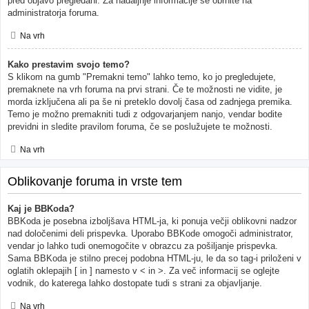
pred objavo pregledani. Za nadaljnje informacije se obrnite na
administratorja foruma.
Na vrh
Kako prestavim svojo temo?
S klikom na gumb "Premakni temo" lahko temo, ko jo pregledujete,
premaknete na vrh foruma na prvi strani. Če te možnosti ne vidite, je
morda izključena ali pa še ni preteklo dovolj časa od zadnjega premika.
Temo je možno premakniti tudi z odgovarjanjem nanjo, vendar bodite
previdni in sledite pravilom foruma, če se poslužujete te možnosti.
Na vrh
Oblikovanje foruma in vrste tem
Kaj je BBKoda?
BBKoda je posebna izboljšava HTML-ja, ki ponuja večji oblikovni nadzor
nad določenimi deli prispevka. Uporabo BBKode omogoči administrator,
vendar jo lahko tudi onemogočite v obrazcu za pošiljanje prispevka.
Sama BBKoda je stilno precej podobna HTML-ju, le da so tag-i priloženi v
oglatih oklepajih [ in ] namesto v < in >. Za več informacij se oglejte
vodnik, do katerega lahko dostopate tudi s strani za objavljanje.
Na vrh