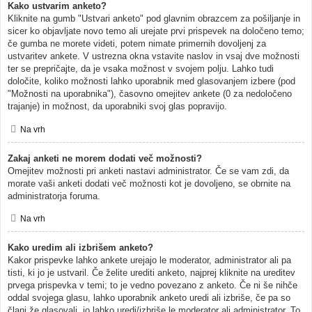
Kako ustvarim anketo?
Kliknite na gumb "Ustvari anketo" pod glavnim obrazcem za pošiljanje in
sicer ko objavljate novo temo ali urejate prvi prispevek na določeno temo;
če gumba ne morete videti, potem nimate primernih dovoljenj za
ustvaritev ankete. V ustrezna okna vstavite naslov in vsaj dve možnosti
ter se prepričajte, da je vsaka možnost v svojem polju. Lahko tudi
določite, koliko možnosti lahko uporabnik med glasovanjem izbere (pod
"Možnosti na uporabnika"), časovno omejitev ankete (0 za nedoločeno
trajanje) in možnost, da uporabniki svoj glas popravijo.
Na vrh
Zakaj anketi ne morem dodati več možnosti?
Omejitev možnosti pri anketi nastavi administrator. Če se vam zdi, da
morate vaši anketi dodati več možnosti kot je dovoljeno, se obrnite na
administratorja foruma.
Na vrh
Kako uredim ali izbrišem anketo?
Kakor prispevke lahko ankete urejajo le moderator, administrator ali pa
tisti, ki jo je ustvaril. Če želite urediti anketo, najprej kliknite na ureditev
prvega prispevka v temi; to je vedno povezano z anketo. Če ni še nihče
oddal svojega glasu, lahko uporabnik anketo uredi ali izbriše, če pa so
člani že glasovali, jo lahko uredi/izbriše le moderator ali administrator. To