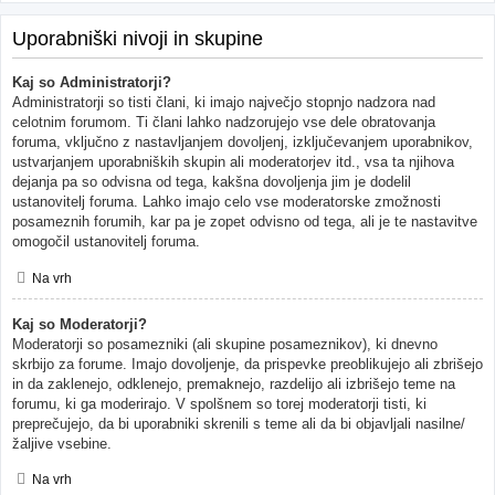
Uporabniški nivoji in skupine
Kaj so Administratorji?
Administratorji so tisti člani, ki imajo največjo stopnjo nadzora nad
celotnim forumom. Ti člani lahko nadzorujejo vse dele obratovanja
foruma, vključno z nastavljanjem dovoljenj, izključevanjem uporabnikov,
ustvarjanjem uporabniških skupin ali moderatorjev itd., vsa ta njihova
dejanja pa so odvisna od tega, kakšna dovoljenja jim je dodelil
ustanovitelj foruma. Lahko imajo celo vse moderatorske zmožnosti
posameznih forumih, kar pa je zopet odvisno od tega, ali je te nastavitve
omogočil ustanovitelj foruma.
Na vrh
Kaj so Moderatorji?
Moderatorji so posamezniki (ali skupine posameznikov), ki dnevno
skrbijo za forume. Imajo dovoljenje, da prispevke preoblikujejo ali zbrišejo
in da zaklenejo, odklenejo, premaknejo, razdelijo ali izbrišejo teme na
forumu, ki ga moderirajo. V spolšnem so torej moderatorji tisti, ki
preprečujejo, da bi uporabniki skrenili s teme ali da bi objavljali nasilne/
žaljive vsebine.
Na vrh