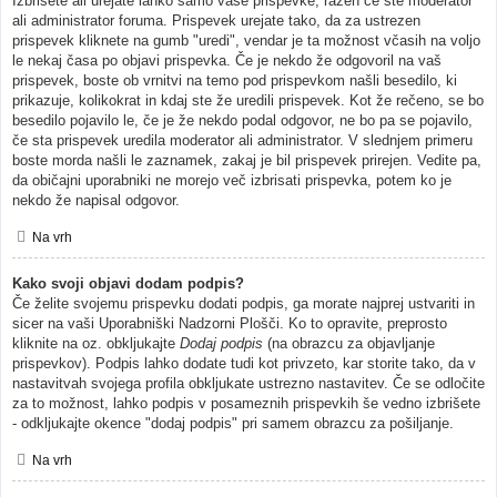
Izbrišete ali urejate lahko samo vaše prispevke, razen če ste moderator
ali administrator foruma. Prispevek urejate tako, da za ustrezen
prispevek kliknete na gumb "uredi", vendar je ta možnost včasih na voljo
le nekaj časa po objavi prispevka. Če je nekdo že odgovoril na vaš
prispevek, boste ob vrnitvi na temo pod prispevkom našli besedilo, ki
prikazuje, kolikokrat in kdaj ste že uredili prispevek. Kot že rečeno, se bo
besedilo pojavilo le, če je že nekdo podal odgovor, ne bo pa se pojavilo,
če sta prispevek uredila moderator ali administrator. V slednjem primeru
boste morda našli le zaznamek, zakaj je bil prispevek prirejen. Vedite pa,
da običajni uporabniki ne morejo več izbrisati prispevka, potem ko je
nekdo že napisal odgovor.
Na vrh
Kako svoji objavi dodam podpis?
Če želite svojemu prispevku dodati podpis, ga morate najprej ustvariti in
sicer na vaši Uporabniški Nadzorni Plošči. Ko to opravite, preprosto
kliknite na oz. obkljukajte
Dodaj podpis
(na obrazcu za objavljanje
prispevkov). Podpis lahko dodate tudi kot privzeto, kar storite tako, da v
nastavitvah svojega profila obkljukate ustrezno nastavitev. Če se odločite
za to možnost, lahko podpis v posameznih prispevkih še vedno izbrišete
- odkljukajte okence "dodaj podpis" pri samem obrazcu za pošiljanje.
Na vrh