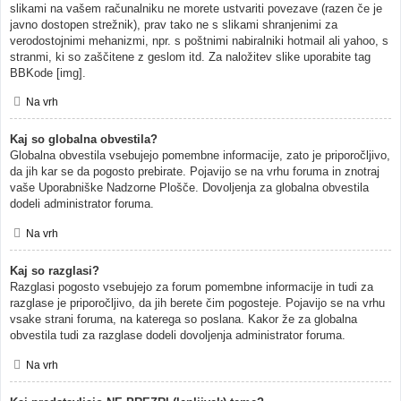
slikami na vašem računalniku ne morete ustvariti povezave (razen če je
javno dostopen strežnik), prav tako ne s slikami shranjenimi za
verodostojnimi mehanizmi, npr. s poštnimi nabiralniki hotmail ali yahoo, s
stranmi, ki so zaščitene z geslom itd. Za naložitev slike uporabite tag
BBKode [img].
Na vrh
Kaj so globalna obvestila?
Globalna obvestila vsebujejo pomembne informacije, zato je priporočljivo,
da jih kar se da pogosto prebirate. Pojavijo se na vrhu foruma in znotraj
vaše Uporabniške Nadzorne Plošče. Dovoljenja za globalna obvestila
dodeli administrator foruma.
Na vrh
Kaj so razglasi?
Razglasi pogosto vsebujejo za forum pomembne informacije in tudi za
razglase je priporočljivo, da jih berete čim pogosteje. Pojavijo se na vrhu
vsake strani foruma, na katerega so poslana. Kakor že za globalna
obvestila tudi za razglase dodeli dovoljenja administrator foruma.
Na vrh