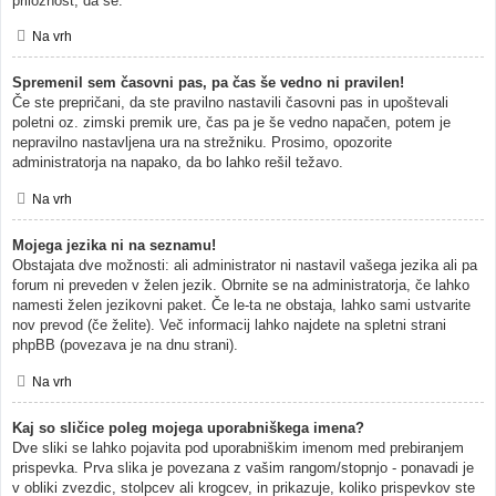
priložnost, da se.
Na vrh
Spremenil sem časovni pas, pa čas še vedno ni pravilen!
Če ste prepričani, da ste pravilno nastavili časovni pas in upoštevali
poletni oz. zimski premik ure, čas pa je še vedno napačen, potem je
nepravilno nastavljena ura na strežniku. Prosimo, opozorite
administratorja na napako, da bo lahko rešil težavo.
Na vrh
Mojega jezika ni na seznamu!
Obstajata dve možnosti: ali administrator ni nastavil vašega jezika ali pa
forum ni preveden v želen jezik. Obrnite se na administratorja, če lahko
namesti želen jezikovni paket. Če le-ta ne obstaja, lahko sami ustvarite
nov prevod (če želite). Več informacij lahko najdete na spletni strani
phpBB (povezava je na dnu strani).
Na vrh
Kaj so sličice poleg mojega uporabniškega imena?
Dve sliki se lahko pojavita pod uporabniškim imenom med prebiranjem
prispevka. Prva slika je povezana z vašim rangom/stopnjo - ponavadi je
v obliki zvezdic, stolpcev ali krogcev, in prikazuje, koliko prispevkov ste