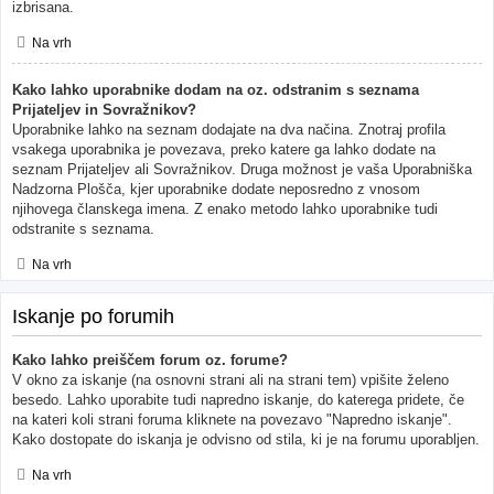
izbrisana.
Na vrh
Kako lahko uporabnike dodam na oz. odstranim s seznama
Prijateljev in Sovražnikov?
Uporabnike lahko na seznam dodajate na dva načina. Znotraj profila
vsakega uporabnika je povezava, preko katere ga lahko dodate na
seznam Prijateljev ali Sovražnikov. Druga možnost je vaša Uporabniška
Nadzorna Plošča, kjer uporabnike dodate neposredno z vnosom
njihovega članskega imena. Z enako metodo lahko uporabnike tudi
odstranite s seznama.
Na vrh
Iskanje po forumih
Kako lahko preiščem forum oz. forume?
V okno za iskanje (na osnovni strani ali na strani tem) vpišite želeno
besedo. Lahko uporabite tudi napredno iskanje, do katerega pridete, če
na kateri koli strani foruma kliknete na povezavo "Napredno iskanje".
Kako dostopate do iskanja je odvisno od stila, ki je na forumu uporabljen.
Na vrh