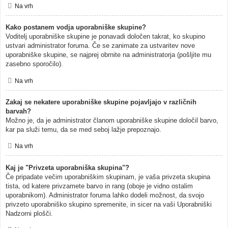
Na vrh
Kako postanem vodja uporabniške skupine?
Voditelj uporabniške skupine je ponavadi določen takrat, ko skupino
ustvari administrator foruma. Če se zanimate za ustvaritev nove
uporabniške skupine, se najprej obrnite na administratorja (pošljite mu
zasebno sporočilo).
Na vrh
Zakaj se nekatere uporabniške skupine pojavljajo v različnih
barvah?
Možno je, da je administrator članom uporabniške skupine določil barvo,
kar pa služi temu, da se med seboj lažje prepoznajo.
Na vrh
Kaj je "Privzeta uporabniška skupina"?
Če pripadate večim uporabniškim skupinam, je vaša privzeta skupina
tista, od katere privzamete barvo in rang (oboje je vidno ostalim
uporabnikom). Administrator foruma lahko dodeli možnost, da svojo
privzeto uporabniško skupino spremenite, in sicer na vaši Uporabniški
Nadzorni plošči.