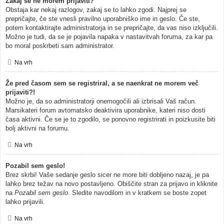
Zakaj se ne morem prijaviti?
Obstaja kar nekaj razlogov, zakaj se to lahko zgodi. Najprej se
prepričajte, če ste vnesli pravilno uporabniško ime in geslo. Če ste,
potem kontaktirajte administratorja in se prepričajte, da vas niso izključili.
Možno je tudi, da se je pojavila napaka v nastavitvah foruma, za kar pa
bo moral poskrbeti sam administrator.
Na vrh
Že pred časom sem se registriral, a se naenkrat ne morem več
prijaviti?!
Možno je, da so administratorji onemogočili ali izbrisali Vaš račun.
Marsikateri forum avtomatsko deaktivira uporabnike, kateri niso dosti
časa aktivni. Če se je to zgodilo, se ponovno registrirati in poizkusite biti
bolj aktivni na forumu.
Na vrh
Pozabil sem geslo!
Brez skrbi! Vaše sedanje geslo sicer ne more biti dobljeno nazaj, je pa
lahko brez težav na novo postavljeno. Obiščite stran za prijavo in kliknite
na
Pozabil sem geslo
. Sledite navodilom in v kratkem se boste zopet
lahko prijavili.
Na vrh