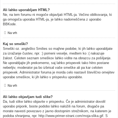
Ali lahko uporabljam HTML?
Ne, na tem forumu ni mogoče objavljati HTML-ja. Večino oblikovanja, ki
ga omogoča uporaba HTML-ja, je lahko nadomeščena z uporabo
BBKode.
Na vrh
Kaj so smeški?
Smeški oz. angleško Smilies so majhne podobe, ki jih lahko uporabljate
za izražanje čustev, npr. :) pomeni veselje, medtem ko :( nakazuje
žalost. Celoten seznam smeškov lahko vidite na obrazcu za pošiljanje.
Ne uporabljajte jih prekomerno, saj lahko prispevek tako hitro postane
neberljiv, moderator pa bo izbrisal vaše smeške ali pa kar celoten
prispevek. Administrator foruma je morda celo nastavil številčno omejitev
uporabe smeškov, ki jih lahko v prispevku uporabite.
Na vrh
Ali lahko objavljam tudi slike?
Da, tudi slike lahko objavite v prispevku. Če je administrator dovolil
uporabo priponk, boste podobo lahko naložili na forum, drugače pa
morate navesti povezavo z javno dostopnim strežnikom, na katerem je
podoba shranjena, npr. http://www.primer-strani.com/moja-slika.gif. S