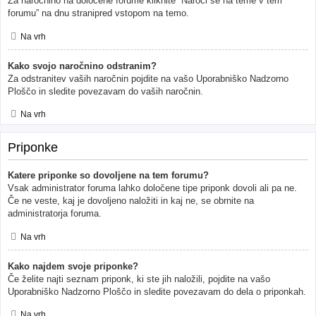
Za naročnino na določene forume kliknite “Naroči se na teme v tem
forumu” na dnu stranipred vstopom na temo.
Na vrh
Kako svojo naročnino odstranim?
Za odstranitev vaših naročnin pojdite na vašo Uporabniško Nadzorno
Ploščo in sledite povezavam do vaših naročnin.
Na vrh
Priponke
Katere priponke so dovoljene na tem forumu?
Vsak administrator foruma lahko določene tipe priponk dovoli ali pa ne.
Če ne veste, kaj je dovoljeno naložiti in kaj ne, se obrnite na
administratorja foruma.
Na vrh
Kako najdem svoje priponke?
Če želite najti seznam priponk, ki ste jih naložili, pojdite na vašo
Uporabniško Nadzorno Ploščo in sledite povezavam do dela o priponkah.
Na vrh