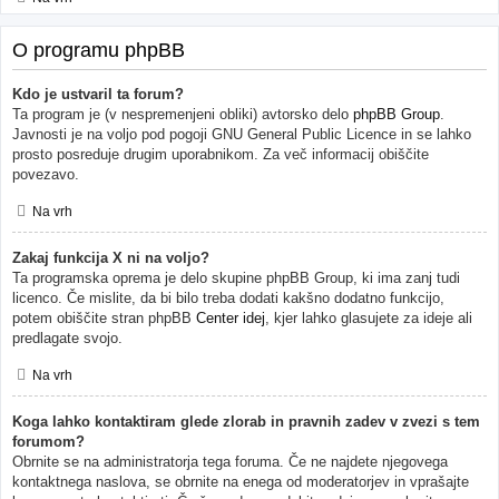
O programu phpBB
Kdo je ustvaril ta forum?
Ta program je (v nespremenjeni obliki) avtorsko delo
phpBB Group
.
Javnosti je na voljo pod pogoji GNU General Public Licence in se lahko
prosto posreduje drugim uporabnikom. Za več informacij obiščite
povezavo.
Na vrh
Zakaj funkcija X ni na voljo?
Ta programska oprema je delo skupine phpBB Group, ki ima zanj tudi
licenco. Če mislite, da bi bilo treba dodati kakšno dodatno funkcijo,
potem obiščite stran phpBB
Center idej
, kjer lahko glasujete za ideje ali
predlagate svojo.
Na vrh
Koga lahko kontaktiram glede zlorab in pravnih zadev v zvezi s tem
forumom?
Obrnite se na administratorja tega foruma. Če ne najdete njegovega
kontaktnega naslova, se obrnite na enega od moderatorjev in vprašajte