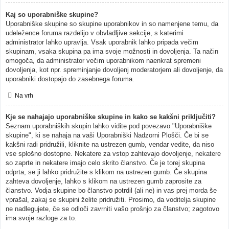
Kaj so uporabniške skupine?
Uporabniške skupine so skupine uporabnikov in so namenjene temu, da
udeležence foruma razdelijo v obvladljive sekcije, s katerimi
administrator lahko upravlja. Vsak uporabnik lahko pripada večim
skupinam, vsaka skupina pa ima svoje možnosti in dovoljenja. Ta način
omogoča, da administrator večim uporabnikom naenkrat spremeni
dovoljenja, kot npr. spreminjanje dovoljenj moderatorjem ali dovoljenje, da
uporabniki dostopajo do zasebnega foruma.
Na vrh
Kje se nahajajo uporabniške skupine in kako se kakšni priključiti?
Seznam uporabniških skupin lahko vidite pod povezavo "Uporabniške
skupine", ki se nahaja na vaši Uporabniški Nadzorni Plošči. Če bi se
kakšni radi pridružili, kliknite na ustrezen gumb, vendar vedite, da niso
vse splošno dostopne. Nekatere za vstop zahtevajo dovoljenje, nekatere
so zaprte in nekatere imajo celo skrito članstvo. Če je torej skupina
odprta, se ji lahko pridružite s klikom na ustrezen gumb. Če skupina
zahteva dovoljenje, lahko s klikom na ustrezen gumb zaprosite za
članstvo. Vodja skupine bo članstvo potrdil (ali ne) in vas prej morda še
vprašal, zakaj se skupini želite pridružiti. Prosimo, da voditelja skupine
ne nadlegujete, če se odloči zavrniti vašo prošnjo za članstvo; zagotovo
ima svoje razloge za to.