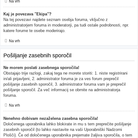
Na vrh
Kaj je povezava "Ekipa"?
Na tej povezavi najdete seznam osebja foruma, vključno z
administratorjem foruma in moderatorji, pa tudi ostale podrobnosti, npr.
katere forume te osebe moderirajo.
Na vrh
Pošiljanje zasebnih sporočil
Ne morem poslati zasebnega sporočila!
Obstajajo trije razlogi, zakaj tega ne morete storiti: 1. niste registrirani
in/ali prijavljeni, 2. administrator foruma je za ves forum preprečil
pošiljanje zasebnih sporočil, 3. administrator foruma vam je preprečil
pošiljanje sporočil. Za več informacij se obrnite na administratorja
foruma.
Na vrh
Nenehno dobivam nezaželena zasebna sporočila!
Določenega uporabnika lahko blokirate in mu s tem preprečite pošiljanje
zasebnih sporočil (to lahko nastavite na vaši Uporabniški Nadzorni
Plošči). Če od določenega uporabnika prejemate žaljiva sporočila, o tem