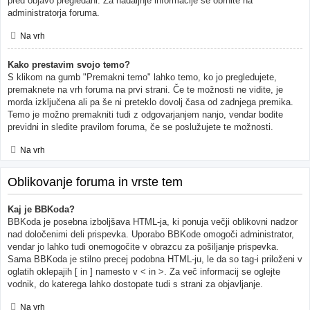
pred objavo pregledani. Za nadaljnje informacije se obrnite na
administratorja foruma.
Na vrh
Kako prestavim svojo temo?
S klikom na gumb "Premakni temo" lahko temo, ko jo pregledujete,
premaknete na vrh foruma na prvi strani. Če te možnosti ne vidite, je
morda izključena ali pa še ni preteklo dovolj časa od zadnjega premika.
Temo je možno premakniti tudi z odgovarjanjem nanjo, vendar bodite
previdni in sledite pravilom foruma, če se poslužujete te možnosti.
Na vrh
Oblikovanje foruma in vrste tem
Kaj je BBKoda?
BBKoda je posebna izboljšava HTML-ja, ki ponuja večji oblikovni nadzor
nad določenimi deli prispevka. Uporabo BBKode omogoči administrator,
vendar jo lahko tudi onemogočite v obrazcu za pošiljanje prispevka.
Sama BBKoda je stilno precej podobna HTML-ju, le da so tag-i priloženi v
oglatih oklepajih [ in ] namesto v < in >. Za več informacij se oglejte
vodnik, do katerega lahko dostopate tudi s strani za objavljanje.
Na vrh