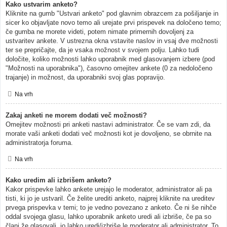
Kako ustvarim anketo?
Kliknite na gumb "Ustvari anketo" pod glavnim obrazcem za pošiljanje in
sicer ko objavljate novo temo ali urejate prvi prispevek na določeno temo;
če gumba ne morete videti, potem nimate primernih dovoljenj za
ustvaritev ankete. V ustrezna okna vstavite naslov in vsaj dve možnosti
ter se prepričajte, da je vsaka možnost v svojem polju. Lahko tudi
določite, koliko možnosti lahko uporabnik med glasovanjem izbere (pod
"Možnosti na uporabnika"), časovno omejitev ankete (0 za nedoločeno
trajanje) in možnost, da uporabniki svoj glas popravijo.
Na vrh
Zakaj anketi ne morem dodati več možnosti?
Omejitev možnosti pri anketi nastavi administrator. Če se vam zdi, da
morate vaši anketi dodati več možnosti kot je dovoljeno, se obrnite na
administratorja foruma.
Na vrh
Kako uredim ali izbrišem anketo?
Kakor prispevke lahko ankete urejajo le moderator, administrator ali pa
tisti, ki jo je ustvaril. Če želite urediti anketo, najprej kliknite na ureditev
prvega prispevka v temi; to je vedno povezano z anketo. Če ni še nihče
oddal svojega glasu, lahko uporabnik anketo uredi ali izbriše, če pa so
člani že glasovali, jo lahko uredi/izbriše le moderator ali administrator. To