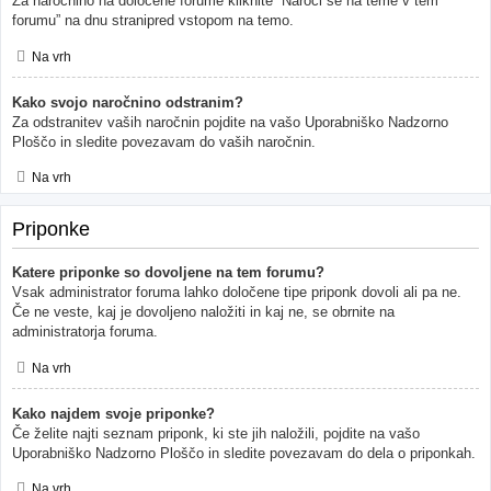
Za naročnino na določene forume kliknite “Naroči se na teme v tem
forumu” na dnu stranipred vstopom na temo.
Na vrh
Kako svojo naročnino odstranim?
Za odstranitev vaših naročnin pojdite na vašo Uporabniško Nadzorno
Ploščo in sledite povezavam do vaših naročnin.
Na vrh
Priponke
Katere priponke so dovoljene na tem forumu?
Vsak administrator foruma lahko določene tipe priponk dovoli ali pa ne.
Če ne veste, kaj je dovoljeno naložiti in kaj ne, se obrnite na
administratorja foruma.
Na vrh
Kako najdem svoje priponke?
Če želite najti seznam priponk, ki ste jih naložili, pojdite na vašo
Uporabniško Nadzorno Ploščo in sledite povezavam do dela o priponkah.
Na vrh