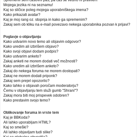
Mojega jezika ni na seznamu!
Kaj so sličice poleg mojega uporabniškega imena?
Kako prikazati avatar?
Kaj je moj rang oz. stopnja in kako ga spremenim?
Zakaj sem ob kliku na e-mail povezavo nekega uporabnika pozvan k prijavi?
Poglavje o objavljanju
Kako ustvarim novo temo ali objavim odgovor?
Kako uredim ali izbrišem objavo?
Kako svoji objavi dodam podpis?
Kako ustvarim anketo?
Zakaj anketi ne morem dodati več možnosti?
Kako uredim ali izbrišem anketo?
Zakaj do nekega foruma ne morem dostopati?
Zakaj ne morem dodati priponk?
Zakaj sem prejel opozorilo?
Kako lahko o objavah poročam moderatorju?
Čemu v objavljanju tem služi gumb "Shrani"?
Zakaj mora biti moj prispevek odobren?
Kako prestavim svojo temo?
Oblikovanje foruma in vrste tem
Kaj je BBKoda?
Ali lahko uporabljam HTML?
Kaj so smeški?
Ali lahko objavljam tudi slike?