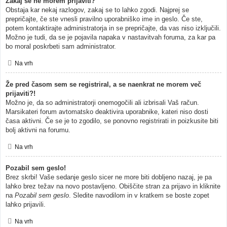
Zakaj se ne morem prijaviti?
Obstaja kar nekaj razlogov, zakaj se to lahko zgodi. Najprej se
prepričajte, če ste vnesli pravilno uporabniško ime in geslo. Če ste,
potem kontaktirajte administratorja in se prepričajte, da vas niso izključili.
Možno je tudi, da se je pojavila napaka v nastavitvah foruma, za kar pa
bo moral poskrbeti sam administrator.
Na vrh
Že pred časom sem se registriral, a se naenkrat ne morem več
prijaviti?!
Možno je, da so administratorji onemogočili ali izbrisali Vaš račun.
Marsikateri forum avtomatsko deaktivira uporabnike, kateri niso dosti
časa aktivni. Če se je to zgodilo, se ponovno registrirati in poizkusite biti
bolj aktivni na forumu.
Na vrh
Pozabil sem geslo!
Brez skrbi! Vaše sedanje geslo sicer ne more biti dobljeno nazaj, je pa
lahko brez težav na novo postavljeno. Obiščite stran za prijavo in kliknite
na
Pozabil sem geslo
. Sledite navodilom in v kratkem se boste zopet
lahko prijavili.
Na vrh