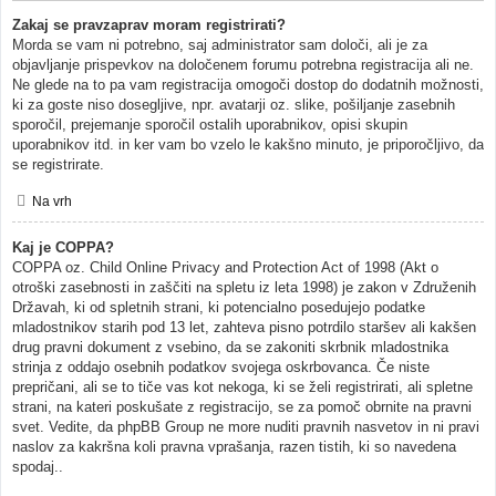
Zakaj se pravzaprav moram registrirati?
Morda se vam ni potrebno, saj administrator sam določi, ali je za
objavljanje prispevkov na določenem forumu potrebna registracija ali ne.
Ne glede na to pa vam registracija omogoči dostop do dodatnih možnosti,
ki za goste niso dosegljive, npr. avatarji oz. slike, pošiljanje zasebnih
sporočil, prejemanje sporočil ostalih uporabnikov, opisi skupin
uporabnikov itd. in ker vam bo vzelo le kakšno minuto, je priporočljivo, da
se registrirate.
Na vrh
Kaj je COPPA?
COPPA oz. Child Online Privacy and Protection Act of 1998 (Akt o
otroški zasebnosti in zaščiti na spletu iz leta 1998) je zakon v Združenih
Državah, ki od spletnih strani, ki potencialno posedujejo podatke
mladostnikov starih pod 13 let, zahteva pisno potrdilo staršev ali kakšen
drug pravni dokument z vsebino, da se zakoniti skrbnik mladostnika
strinja z oddajo osebnih podatkov svojega oskrbovanca. Če niste
prepričani, ali se to tiče vas kot nekoga, ki se želi registrirati, ali spletne
strani, na kateri poskušate z registracijo, se za pomoč obrnite na pravni
svet. Vedite, da phpBB Group ne more nuditi pravnih nasvetov in ni pravi
naslov za kakršna koli pravna vprašanja, razen tistih, ki so navedena
spodaj..