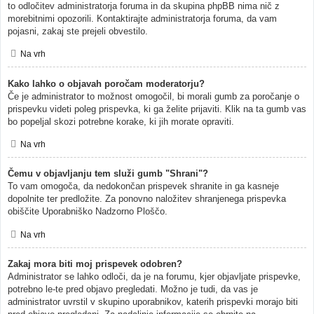
to odločitev administratorja foruma in da skupina phpBB nima nič z
morebitnimi opozorili. Kontaktirajte administratorja foruma, da vam
pojasni, zakaj ste prejeli obvestilo.
Na vrh
Kako lahko o objavah poročam moderatorju?
Če je administrator to možnost omogočil, bi morali gumb za poročanje o
prispevku videti poleg prispevka, ki ga želite prijaviti. Klik na ta gumb vas
bo popeljal skozi potrebne korake, ki jih morate opraviti.
Na vrh
Čemu v objavljanju tem služi gumb "Shrani"?
To vam omogoča, da nedokončan prispevek shranite in ga kasneje
dopolnite ter predložite. Za ponovno naložitev shranjenega prispevka
obiščite Uporabniško Nadzorno Ploščo.
Na vrh
Zakaj mora biti moj prispevek odobren?
Administrator se lahko odloči, da je na forumu, kjer objavljate prispevke,
potrebno le-te pred objavo pregledati. Možno je tudi, da vas je
administrator uvrstil v skupino uporabnikov, katerih prispevki morajo biti