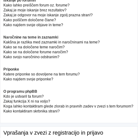
Iskanje po forumih
Kako lahko preiščem forum oz. forume?
Zakaj je moje iskanje brez rezultatov?
Zakaj je odgovor na moje iskanje zgolj prazna stran!?
Kako poiščem določene člane?
Kako najdem svoje objave in teme?
Naročnine na teme in zaznamki
Kakšna je razlika med zaznamki in naročninami na teme?
Kako se na določene teme naročim?
Kako se na določene forume naročim?
Kako svojo naročnino odstranim?
Priponke
Katere priponke so dovoljene na tem forumu?
Kako najdem svoje priponke?
O programu phpBB
Kdo je ustvaril ta forum?
Zakaj funkcija X ni na voljo?
Koga lahko kontaktiram glede zlorab in pravnih zadev v zvezi s tem forumom?
Kako kontaktiram skrbnika strani?
Vprašanja v zvezi z registracijo in prijavo