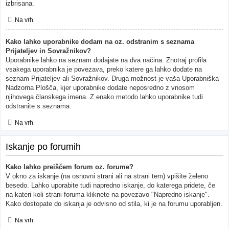
izbrisana.
Na vrh
Kako lahko uporabnike dodam na oz. odstranim s seznama
Prijateljev in Sovražnikov?
Uporabnike lahko na seznam dodajate na dva načina. Znotraj profila
vsakega uporabnika je povezava, preko katere ga lahko dodate na
seznam Prijateljev ali Sovražnikov. Druga možnost je vaša Uporabniška
Nadzorna Plošča, kjer uporabnike dodate neposredno z vnosom
njihovega članskega imena. Z enako metodo lahko uporabnike tudi
odstranite s seznama.
Na vrh
Iskanje po forumih
Kako lahko preiščem forum oz. forume?
V okno za iskanje (na osnovni strani ali na strani tem) vpišite želeno
besedo. Lahko uporabite tudi napredno iskanje, do katerega pridete, če
na kateri koli strani foruma kliknete na povezavo "Napredno iskanje".
Kako dostopate do iskanja je odvisno od stila, ki je na forumu uporabljen.
Na vrh