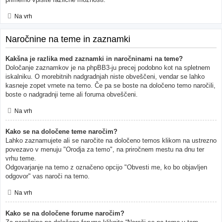
Na vrh
Naročnine na teme in zaznamki
Kakšna je razlika med zaznamki in naročninami na teme?
Določanje zaznamkov je na phpBB3-ju precej podobno kot na spletnem
iskalniku. O morebitnih nadgradnjah niste obveščeni, vendar se lahko
kasneje zopet vrnete na temo. Če pa se boste na določeno temo naročili,
boste o nadgradnji teme ali foruma obveščeni.
Na vrh
Kako se na določene teme naročim?
Lahko zaznamujete ali se naročite na določeno temos klikom na ustrezno
povezavo v menuju "Orodja za temo", na priročnem mestu na dnu ter
vrhu teme.
Odgovarjanje na temo z označeno opcijo "Obvesti me, ko bo objavljen
odgovor" vas naroči na temo.
Na vrh
Kako se na določene forume naročim?