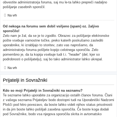
obvestite administratorja foruma, saj mu le-ta lahko prepreči nadaljno
pošiljanje zasebnih sporočil.
Na vrh
Od nekoga na forumu sem dobil vsiljeno (spam) oz. žaljivo
sporočilo!
Zelo nam je žal, da se je to zgodilo. Obrazec za pošiljanje elektronske
pošte vsebuje varnostne točke, preko katerih poskušamo zaslediti
uporabnike, ki izrabljajo to storitev, zato vas naprošamo, da
administratorju foruma pošljete kopijo celotnega sporočila. Zelo
pomembno je, da ta kopija vsebuje tudi t.i. "header" (del, kjer so
podrobnosti o pošiljatelju), saj bo tako administrator lahko ukrepal.
Na vrh
Prijatelji in Sovražniki
Kdo so moji Prijatelji in Sovražniki na seznamu?
Te sezname lahko uporabite za organizacijo ostalih članov foruma. Člani
z vašega seznama Prijateljev bodo dostopni tudi na Uporabniški Nadzorni
Plošči pod hitro povezavo, da boste lahko videli njihov status prisotnosti
in da jim boste lahko pošiljali zasebna sporočila. Če boste koga dodali
pod Sovražnike, bodo vsa njegova sporočila skrita in avtomatsko