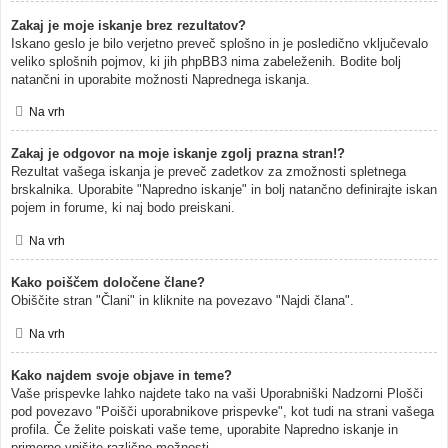
Zakaj je moje iskanje brez rezultatov?
Iskano geslo je bilo verjetno preveč splošno in je posledično vključevalo
veliko splošnih pojmov, ki jih phpBB3 nima zabeleženih. Bodite bolj
natančni in uporabite možnosti Naprednega iskanja.
Na vrh
Zakaj je odgovor na moje iskanje zgolj prazna stran!?
Rezultat vašega iskanja je preveč zadetkov za zmožnosti spletnega
brskalnika. Uporabite "Napredno iskanje" in bolj natančno definirajte iskan
pojem in forume, ki naj bodo preiskani.
Na vrh
Kako poiščem določene člane?
Obiščite stran "Člani" in kliknite na povezavo "Najdi člana".
Na vrh
Kako najdem svoje objave in teme?
Vaše prispevke lahko najdete tako na vaši Uporabniški Nadzorni Plošči
pod povezavo "Poišči uporabnikove prispevke", kot tudi na strani vašega
profila. Če želite poiskati vaše teme, uporabite Napredno iskanje in
primerno vpišite različne možnosti.