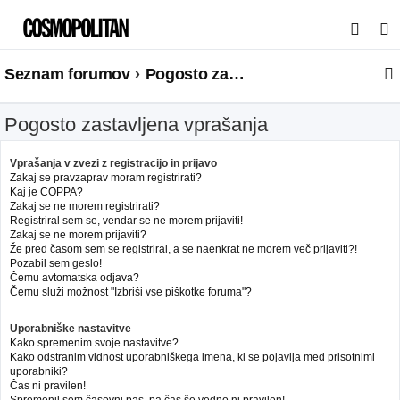
I
s
Seznam forumov
Pogosto zastavljena vprašanja
k
a
Pogosto zastavljena vprašanja
n
j
Vprašanja v zvezi z registracijo in prijavo
e
Zakaj se pravzaprav moram registrirati?
Kaj je COPPA?
Zakaj se ne morem registrirati?
Registriral sem se, vendar se ne morem prijaviti!
Zakaj se ne morem prijaviti?
Že pred časom sem se registriral, a se naenkrat ne morem več prijaviti?!
Pozabil sem geslo!
Čemu avtomatska odjava?
Čemu služi možnost "Izbriši vse piškotke foruma"?
Uporabniške nastavitve
Kako spremenim svoje nastavitve?
Kako odstranim vidnost uporabniškega imena, ki se pojavlja med prisotnimi
uporabniki?
Čas ni pravilen!
Spremenil sem časovni pas, pa čas še vedno ni pravilen!