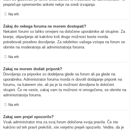
preprečuje spremembo ankete nekje na sredi izvajanja.
Na vrh
Zakaj do nekega foruma ne morem dostopati?
Nekateri forumi so lahko omejeni na določene uporabnike ali skupine. Za
branje, objavljanje ali kakršno koli drugo možnost boste morda
potrebovali posebno dovoljenje. Za odobritev vašega vstopa na forum se
obrnite na moderatorja ali administratorja foruma.
Na vrh
Zakaj ne morem dodati priponk?
Dovoljenja za priponke so dodeljena glede na forum ali pa glede na
uporabnika. Administrator foruma morda ni dovolil dodajanje priponk na
forumu, na katerem ste, ali pa je ta možnost dovoljena le določeni
skupini. Če ne veste, zakaj vam ta možnost ni omogočena, se obrnite na
administratorja foruma.
Na vrh
Zakaj sem prejel opozorilo?
Vsak administrator ima za svoj forum določena svoja pravila. Če ste
kakšno od teh pravil prekršili, ste verjetno prejeli opozorilo. Vedite, da je