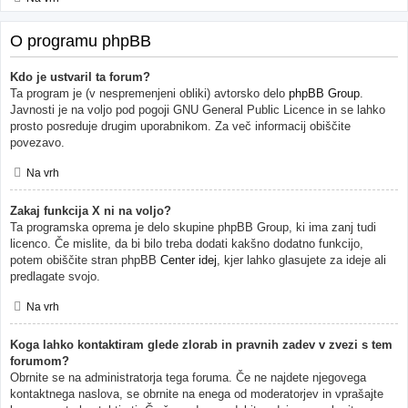
O programu phpBB
Kdo je ustvaril ta forum?
Ta program je (v nespremenjeni obliki) avtorsko delo
phpBB Group
.
Javnosti je na voljo pod pogoji GNU General Public Licence in se lahko
prosto posreduje drugim uporabnikom. Za več informacij obiščite
povezavo.
Na vrh
Zakaj funkcija X ni na voljo?
Ta programska oprema je delo skupine phpBB Group, ki ima zanj tudi
licenco. Če mislite, da bi bilo treba dodati kakšno dodatno funkcijo,
potem obiščite stran phpBB
Center idej
, kjer lahko glasujete za ideje ali
predlagate svojo.
Na vrh
Koga lahko kontaktiram glede zlorab in pravnih zadev v zvezi s tem
forumom?
Obrnite se na administratorja tega foruma. Če ne najdete njegovega
kontaktnega naslova, se obrnite na enega od moderatorjev in vprašajte