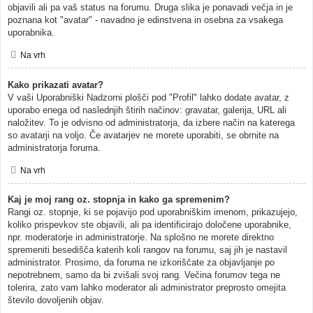
objavili ali pa vaš status na forumu. Druga slika je ponavadi večja in je
poznana kot "avatar" - navadno je edinstvena in osebna za vsakega
uporabnika.
Na vrh
Kako prikazati avatar?
V vaši Uporabniški Nadzorni plošči pod "Profil" lahko dodate avatar, z
uporabo enega od naslednjih štirih načinov: gravatar, galerija, URL ali
naložitev. To je odvisno od administratorja, da izbere način na katerega
so avatarji na voljo. Če avatarjev ne morete uporabiti, se obrnite na
administratorja foruma.
Na vrh
Kaj je moj rang oz. stopnja in kako ga spremenim?
Rangi oz. stopnje, ki se pojavijo pod uporabniškim imenom, prikazujejo,
koliko prispevkov ste objavili, ali pa identificirajo določene uporabnike,
npr. moderatorje in administratorje. Na splošno ne morete direktno
spremeniti besedišča katerih koli rangov na forumu, saj jih je nastavil
administrator. Prosimo, da foruma ne izkoriščate za objavljanje po
nepotrebnem, samo da bi zvišali svoj rang. Večina forumov tega ne
tolerira, zato vam lahko moderator ali administrator preprosto omejita
število dovoljenih objav.