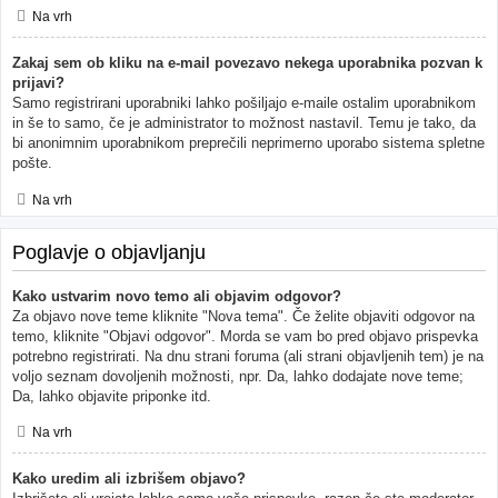
Na vrh
Zakaj sem ob kliku na e-mail povezavo nekega uporabnika pozvan k
prijavi?
Samo registrirani uporabniki lahko pošiljajo e-maile ostalim uporabnikom
in še to samo, če je administrator to možnost nastavil. Temu je tako, da
bi anonimnim uporabnikom preprečili neprimerno uporabo sistema spletne
pošte.
Na vrh
Poglavje o objavljanju
Kako ustvarim novo temo ali objavim odgovor?
Za objavo nove teme kliknite "Nova tema". Če želite objaviti odgovor na
temo, kliknite "Objavi odgovor". Morda se vam bo pred objavo prispevka
potrebno registrirati. Na dnu strani foruma (ali strani objavljenih tem) je na
voljo seznam dovoljenih možnosti, npr. Da, lahko dodajate nove teme;
Da, lahko objavite priponke itd.
Na vrh
Kako uredim ali izbrišem objavo?