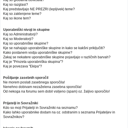
Kaj so globalna obvestila?
Kaj so razglasi?
Kaj predstavljajo NE PREZRI (lepljivek) teme?
Kaj so zaklenjene teme?
Kaj so ikone tem?
Uporabniški nivoji in skupine
Kaj so Administratorji?
Kaj so Moderatorji?
Kaj so uporabniške skupine?
Kje se nahajajo uporabniške skupine in kako se kakšni priključiti?
Kako postanem vodja uporabniške skupine?
Zakaj se nekatere uporabniške skupine pojavljajo v različnih barvah?
Kaj je "Privzeta uporabniška skupina"?
Kaj je povezava "Ekipa"?
Pošiljanje zasebnih sporočil
Ne morem poslati zasebnega sporočila!
Nenehno dobivam nezaželena zasebna sporočila!
Od nekoga na forumu sem dobil vsiljeno (spam) oz. žaljivo sporočilo!
Prijatelji in Sovražniki
Kdo so moji Prijatelji in Sovražniki na seznamu?
Kako lahko uporabnike dodam na oz. odstranim s seznama Prijateljev in
Sovražnikov?