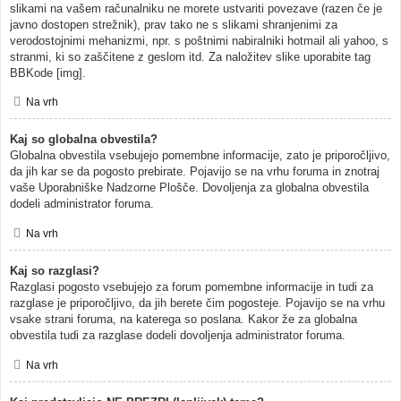
slikami na vašem računalniku ne morete ustvariti povezave (razen če je
javno dostopen strežnik), prav tako ne s slikami shranjenimi za
verodostojnimi mehanizmi, npr. s poštnimi nabiralniki hotmail ali yahoo, s
stranmi, ki so zaščitene z geslom itd. Za naložitev slike uporabite tag
BBKode [img].
Na vrh
Kaj so globalna obvestila?
Globalna obvestila vsebujejo pomembne informacije, zato je priporočljivo,
da jih kar se da pogosto prebirate. Pojavijo se na vrhu foruma in znotraj
vaše Uporabniške Nadzorne Plošče. Dovoljenja za globalna obvestila
dodeli administrator foruma.
Na vrh
Kaj so razglasi?
Razglasi pogosto vsebujejo za forum pomembne informacije in tudi za
razglase je priporočljivo, da jih berete čim pogosteje. Pojavijo se na vrhu
vsake strani foruma, na katerega so poslana. Kakor že za globalna
obvestila tudi za razglase dodeli dovoljenja administrator foruma.
Na vrh