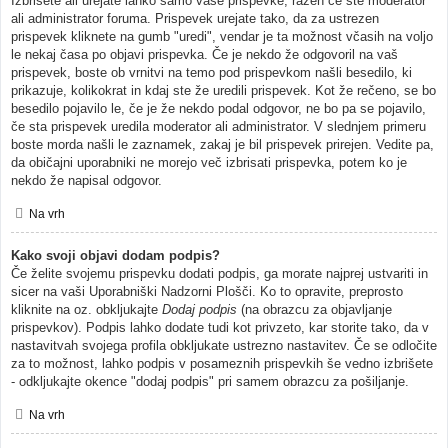
Izbrišete ali urejate lahko samo vaše prispevke, razen če ste moderator
ali administrator foruma. Prispevek urejate tako, da za ustrezen
prispevek kliknete na gumb "uredi", vendar je ta možnost včasih na voljo
le nekaj časa po objavi prispevka. Če je nekdo že odgovoril na vaš
prispevek, boste ob vrnitvi na temo pod prispevkom našli besedilo, ki
prikazuje, kolikokrat in kdaj ste že uredili prispevek. Kot že rečeno, se bo
besedilo pojavilo le, če je že nekdo podal odgovor, ne bo pa se pojavilo,
če sta prispevek uredila moderator ali administrator. V slednjem primeru
boste morda našli le zaznamek, zakaj je bil prispevek prirejen. Vedite pa,
da običajni uporabniki ne morejo več izbrisati prispevka, potem ko je
nekdo že napisal odgovor.
Na vrh
Kako svoji objavi dodam podpis?
Če želite svojemu prispevku dodati podpis, ga morate najprej ustvariti in
sicer na vaši Uporabniški Nadzorni Plošči. Ko to opravite, preprosto
kliknite na oz. obkljukajte
Dodaj podpis
(na obrazcu za objavljanje
prispevkov). Podpis lahko dodate tudi kot privzeto, kar storite tako, da v
nastavitvah svojega profila obkljukate ustrezno nastavitev. Če se odločite
za to možnost, lahko podpis v posameznih prispevkih še vedno izbrišete
- odkljukajte okence "dodaj podpis" pri samem obrazcu za pošiljanje.
Na vrh