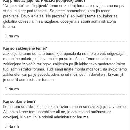
Kaj predstavljajo NE PREZRI (lepljivek) teme?
"Ne prezrite" oz. "lepljivek" teme se znotraj foruma pojavijo samo na prvi
strani in sicer pod razglasi. So precej pomembne, zato jih redno
prebirajte. Dovoljenja za "Ne prezrite" ("lepljivek") teme so, kakor za
globalna obvestila in za razglase, dodeljena s strani administratorja
foruma.
Na vrh
Kaj so zaklenjene teme?
Zaklenjene teme so tiste teme, kjer uporabniki ne morejo več odgovarjati,
morebitne ankete, ki jih vsebuje, pa so končane. Teme so lahko
zaklenjene iz večih razlogov, zaklenita pa jih lahko tako moderator kakor
tudi admnistrator foruma. Tudi sami imate morda možnost, da svojo temo
zaklenete, kar pa je seveda odvisno od možnosti in dovoljenj, ki vam jih
je dodelil administrator foruma.
Na vrh
Kaj so ikone tem?
Ikone tem so slike, ki jih je izbral avtor teme in se navezujejo na vsebino.
Ali lahko ikone tem uporabljate ali ne, je odvisno od možnosti oz.
dovoljenj, ki vam jih je odobril administrator foruma.
Na vrh