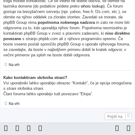
koga morate kontaktirati. Če še vedno ne dobite odziva, se obrnite na
lastnika domene (do podatkov pridete preko
whois lookup
). Če forum
gostuje na brezplačnem serverju (npr. yahoo, free.fr, f2s.com, etc.), se
obrnite na njihov oddelek za zlorabo storitev. Zavedati se morate, da
phpBB Group nima
popolnoma nobenega nadzora
in zato ne more biti
odgovorna za to, kdo uporablja njihov forum. Popolnoma nesmiselno je
kontaktirati phpBB Group v zvezi s pravnimi zadevami, ki
niso direktno
povezane
s stranjo phpbb.com ali z njihovo programsko opremo. Če
boste vseeno poslali sporočilo phpBB Group o uporabi njihovega foruma,
se zavedajte, da boste v najboljšem primeru dobili le kratek odgovor, v
večini primerov pa sploh ne boste dobili odgovora.
Na vrh
Kako kontaktiram skrbnika strani?
Vsi uporabniki lahko uporabijo obrazec “Kontakt”, če je opcija omogočena
s strani skrbnika strani.
Člani foruma lahko uporabijo tudi povezavo “Ekipa”.
Na vrh
Pojdi na