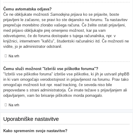
Čemu avtomatska odjava?
Če ne obkljukate možnosti
Samodejna prijava
ko se prijavite, boste
prijavljeni le začasno, se pravi ko ste dejansko na forumu. Ta nastavitev
preprečuje morebitno zlorabo vašega računa. Če želite ostati prijavljeni,
med prijavo obkljukajte prej omenjeno možnost, kar pa vam
odsvetujemo, če do foruma dostopate s tujega računalnika, npr. v
knjižnici, internetnem "kafiču", študentski računalnici itd. Če možnosti ne
vidite, jo je administrator odstranil.
Na vrh
Čemu služi možnost "Izbriši vse piškotke foruma"?
"Izbriši vse piškotke foruma" izbriše vse piškotke, ki jih je ustvaril phpBB
in ki vam omogočajo verodostojnost in prijavljenost na forumu. Prav tako
omogočajo možnosti kot npr. read tracking, če seveda niso bile
prepovedane s strani administratorja. Če imate težave s prijavljanjem ali
odjavljanjem, vam bo brisanje piškotkov morda pomagalo.
Na vrh
Uporabniške nastavitve
Kako spremenim svoje nastavitve?