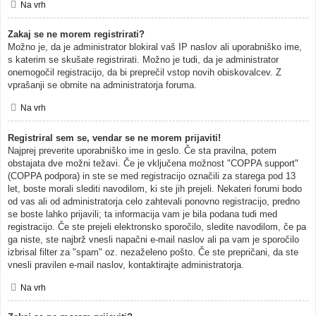
Na vrh
Zakaj se ne morem registrirati?
Možno je, da je administrator blokiral vaš IP naslov ali uporabniško ime,
s katerim se skušate registrirati. Možno je tudi, da je administrator
onemogočil registracijo, da bi preprečil vstop novih obiskovalcev. Z
vprašanji se obrnite na administratorja foruma.
Na vrh
Registriral sem se, vendar se ne morem prijaviti!
Najprej preverite uporabniško ime in geslo. Če sta pravilna, potem
obstajata dve možni težavi. Če je vključena možnost "COPPA support"
(COPPA podpora) in ste se med registracijo označili za starega pod 13
let, boste morali slediti navodilom, ki ste jih prejeli. Nekateri forumi bodo
od vas ali od administratorja celo zahtevali ponovno registracijo, predno
se boste lahko prijavili; ta informacija vam je bila podana tudi med
registracijo. Če ste prejeli elektronsko sporočilo, sledite navodilom, če pa
ga niste, ste najbrž vnesli napačni e-mail naslov ali pa vam je sporočilo
izbrisal filter za "spam" oz. nezaželeno pošto. Če ste prepričani, da ste
vnesli pravilen e-mail naslov, kontaktirajte administratorja.
Na vrh