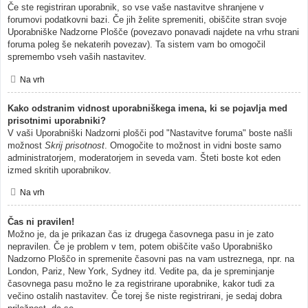
Če ste registriran uporabnik, so vse vaše nastavitve shranjene v
forumovi podatkovni bazi. Če jih želite spremeniti, obiščite stran svoje
Uporabniške Nadzorne Plošče (povezavo ponavadi najdete na vrhu strani
foruma poleg še nekaterih povezav). Ta sistem vam bo omogočil
spremembo vseh vaših nastavitev.
Na vrh
Kako odstranim vidnost uporabniškega imena, ki se pojavlja med
prisotnimi uporabniki?
V vaši Uporabniški Nadzorni plošči pod "Nastavitve foruma" boste našli
možnost
Skrij prisotnost
. Omogočite to možnost in vidni boste samo
administratorjem, moderatorjem in seveda vam. Šteti boste kot eden
izmed skritih uporabnikov.
Na vrh
Čas ni pravilen!
Možno je, da je prikazan čas iz drugega časovnega pasu in je zato
nepravilen. Če je problem v tem, potem obiščite vašo Uporabniško
Nadzorno Ploščo in spremenite časovni pas na vam ustreznega, npr. na
London, Pariz, New York, Sydney itd. Vedite pa, da je spreminjanje
časovnega pasu možno le za registrirane uporabnike, kakor tudi za
večino ostalih nastavitev. Če torej še niste registrirani, je sedaj dobra