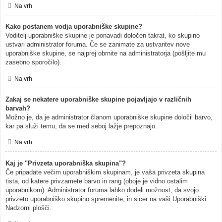
Na vrh
Kako postanem vodja uporabniške skupine?
Voditelj uporabniške skupine je ponavadi določen takrat, ko skupino
ustvari administrator foruma. Če se zanimate za ustvaritev nove
uporabniške skupine, se najprej obrnite na administratorja (pošljite mu
zasebno sporočilo).
Na vrh
Zakaj se nekatere uporabniške skupine pojavljajo v različnih
barvah?
Možno je, da je administrator članom uporabniške skupine določil barvo,
kar pa služi temu, da se med seboj lažje prepoznajo.
Na vrh
Kaj je "Privzeta uporabniška skupina"?
Če pripadate večim uporabniškim skupinam, je vaša privzeta skupina
tista, od katere privzamete barvo in rang (oboje je vidno ostalim
uporabnikom). Administrator foruma lahko dodeli možnost, da svojo
privzeto uporabniško skupino spremenite, in sicer na vaši Uporabniški
Nadzorni plošči.