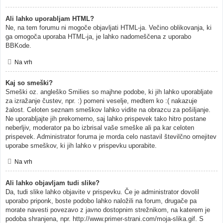
Ali lahko uporabljam HTML?
Ne, na tem forumu ni mogoče objavljati HTML-ja. Večino oblikovanja, ki
ga omogoča uporaba HTML-ja, je lahko nadomeščena z uporabo
BBKode.
Na vrh
Kaj so smeški?
Smeški oz. angleško Smilies so majhne podobe, ki jih lahko uporabljate
za izražanje čustev, npr. :) pomeni veselje, medtem ko :( nakazuje
žalost. Celoten seznam smeškov lahko vidite na obrazcu za pošiljanje.
Ne uporabljajte jih prekomerno, saj lahko prispevek tako hitro postane
neberljiv, moderator pa bo izbrisal vaše smeške ali pa kar celoten
prispevek. Administrator foruma je morda celo nastavil številčno omejitev
uporabe smeškov, ki jih lahko v prispevku uporabite.
Na vrh
Ali lahko objavljam tudi slike?
Da, tudi slike lahko objavite v prispevku. Če je administrator dovolil
uporabo priponk, boste podobo lahko naložili na forum, drugače pa
morate navesti povezavo z javno dostopnim strežnikom, na katerem je
podoba shranjena, npr. http://www.primer-strani.com/moja-slika.gif. S