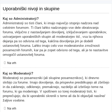
Uporabniški nivoji in skupine
Kaj so Administratorji?
Administratorji so tisti člani, ki imajo največjo stopnjo nadzora nad
celotnim forumom. Ti člani lahko nadzorujejo vse dele obratovanja
foruma, vključno z nastavljanjem dovoljenj, izključevanjem uporabnikov,
ustvarjanjem uporabniških skupin ali moderatorjev itd., vsa ta njihova
dejanja pa so odvisna od tega, kakšna dovoljenja jim je dodelil
ustanovitelj foruma. Lahko imajo celo vse moderatorske zmožnosti
posameznih forumih, kar pa je zopet odvisno od tega, ali je te nastavitve
omogočil ustanovitelj foruma.
Na vrh
Kaj so Moderatorji?
Moderatorji so posamezniki (ali skupine posameznikov), ki dnevno
skrbijo za forume. Imajo dovoljenje, da prispevke preoblikujejo ali zbrišejo
in da zaklenejo, odklenejo, premaknejo, razdelijo ali izbrišejo teme na
forumu, ki ga moderirajo. V spolšnem so torej moderatorji tisti, ki
preprečujejo, da bi uporabniki skrenili s teme ali da bi objavljali nasilne/
žaljive vsebine.
Na vrh