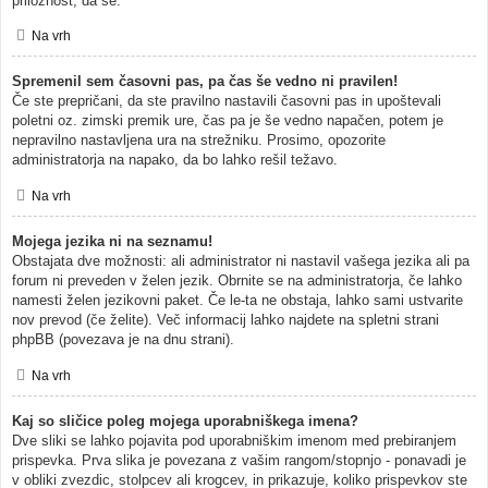
priložnost, da se.
Na vrh
Spremenil sem časovni pas, pa čas še vedno ni pravilen!
Če ste prepričani, da ste pravilno nastavili časovni pas in upoštevali
poletni oz. zimski premik ure, čas pa je še vedno napačen, potem je
nepravilno nastavljena ura na strežniku. Prosimo, opozorite
administratorja na napako, da bo lahko rešil težavo.
Na vrh
Mojega jezika ni na seznamu!
Obstajata dve možnosti: ali administrator ni nastavil vašega jezika ali pa
forum ni preveden v želen jezik. Obrnite se na administratorja, če lahko
namesti želen jezikovni paket. Če le-ta ne obstaja, lahko sami ustvarite
nov prevod (če želite). Več informacij lahko najdete na spletni strani
phpBB (povezava je na dnu strani).
Na vrh
Kaj so sličice poleg mojega uporabniškega imena?
Dve sliki se lahko pojavita pod uporabniškim imenom med prebiranjem
prispevka. Prva slika je povezana z vašim rangom/stopnjo - ponavadi je
v obliki zvezdic, stolpcev ali krogcev, in prikazuje, koliko prispevkov ste