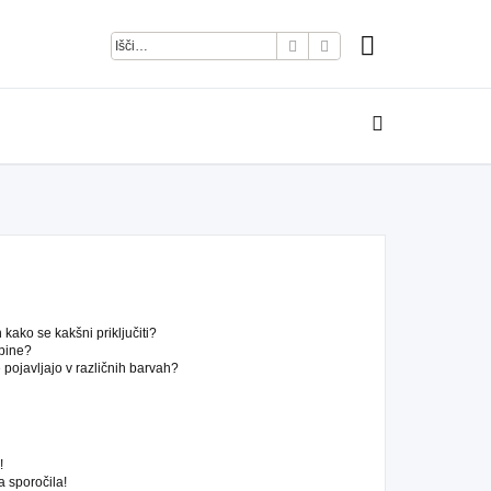
Iskanje
Napredno iskanje
kako se kakšni priključiti?
pine?
pojavljajo v različnih barvah?
!
 sporočila!