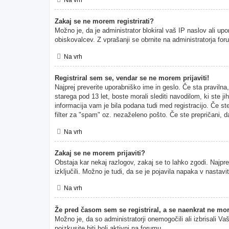
Zakaj se ne morem registrirati?
Možno je, da je administrator blokiral vaš IP naslov ali upo
obiskovalcev. Z vprašanji se obrnite na administratorja for
Na vrh
Registriral sem se, vendar se ne morem prijaviti!
Najprej preverite uporabniško ime in geslo. Če sta pravil
starega pod 13 let, boste morali slediti navodilom, ki ste ji
informacija vam je bila podana tudi med registracijo. Če ste
filter za "spam" oz. nezaželeno pošto. Če ste prepričani, da
Na vrh
Zakaj se ne morem prijaviti?
Obstaja kar nekaj razlogov, zakaj se to lahko zgodi. Najprej
izključili. Možno je tudi, da se je pojavila napaka v nasta
Na vrh
Že pred časom sem se registriral, a se naenkrat ne mor
Možno je, da so administratorji onemogočili ali izbrisali Va
poizkusite biti bolj aktivni na forumu.