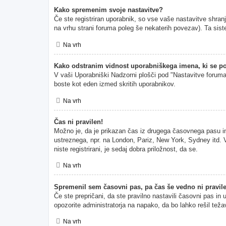
Kako spremenim svoje nastavitve?
Če ste registriran uporabnik, so vse vaše nastavitve shran
na vrhu strani foruma poleg še nekaterih povezav). Ta s
Na vrh
Kako odstranim vidnost uporabniškega imena, ki se po
V vaši Uporabniški Nadzorni plošči pod "Nastavitve forum
boste kot eden izmed skritih uporabnikov.
Na vrh
Čas ni pravilen!
Možno je, da je prikazan čas iz drugega časovnega pasu i
ustreznega, npr. na London, Pariz, New York, Sydney itd. V
niste registrirani, je sedaj dobra priložnost, da se.
Na vrh
Spremenil sem časovni pas, pa čas še vedno ni pravil
Če ste prepričani, da ste pravilno nastavili časovni pas in
opozorite administratorja na napako, da bo lahko rešil teža
Na vrh