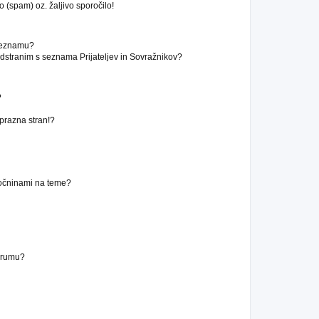
 (spam) oz. žaljivo sporočilo!
 seznamu?
stranim s seznama Prijateljev in Sovražnikov?
?
 prazna stran!?
ročninami na teme?
forumu?