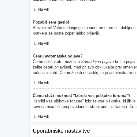
Na vrh
Pozabil sem geslo!
Brez skrbi! Vaše sedanje geslo sicer ne more biti dobljeno 
kratkem se boste zopet lahko prijavili.
Na vrh
Čemu avtomatska odjava?
Če ne obkljukate možnosti
Samodejna prijava
ko se prijavi
želite ostati prijavljeni, med prijavo obkljukajte prej ome
računalnici itd. Če možnosti ne vidite, jo je administrator od
Na vrh
Čemu služi možnost "Izbriši vse piškotke foruma"?
"Izbriši vse piškotke foruma" izbriše vse piškotke, ki jih 
seveda niso bile prepovedane s strani administratorja. Če 
Na vrh
Uporabniške nastavitve