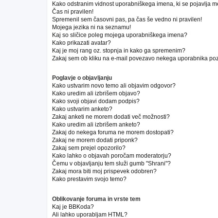
Kako odstranim vidnost uporabniškega imena, ki se pojavlja m
Čas ni pravilen!
Spremenil sem časovni pas, pa čas še vedno ni pravilen!
Mojega jezika ni na seznamu!
Kaj so sličice poleg mojega uporabniškega imena?
Kako prikazati avatar?
Kaj je moj rang oz. stopnja in kako ga spremenim?
Zakaj sem ob kliku na e-mail povezavo nekega uporabnika poz
Poglavje o objavljanju
Kako ustvarim novo temo ali objavim odgovor?
Kako uredim ali izbrišem objavo?
Kako svoji objavi dodam podpis?
Kako ustvarim anketo?
Zakaj anketi ne morem dodati več možnosti?
Kako uredim ali izbrišem anketo?
Zakaj do nekega foruma ne morem dostopati?
Zakaj ne morem dodati priponk?
Zakaj sem prejel opozorilo?
Kako lahko o objavah poročam moderatorju?
Čemu v objavljanju tem služi gumb "Shrani"?
Zakaj mora biti moj prispevek odobren?
Kako prestavim svojo temo?
Oblikovanje foruma in vrste tem
Kaj je BBKoda?
Ali lahko uporabljam HTML?