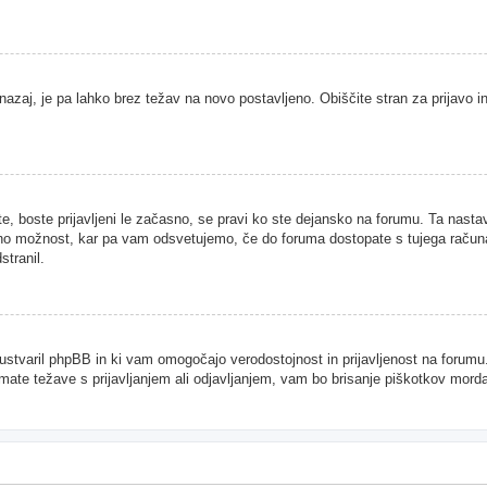
nazaj, je pa lahko brez težav na novo postavljeno. Obiščite stran za prijavo in
te, boste prijavljeni le začasno, se pravi ko ste dejansko na forumu. Ta nast
njeno možnost, kar pa vam odsvetujemo, če do foruma dostopate s tujega računal
stranil.
je ustvaril phpBB in ki vam omogočajo verodostojnost in prijavljenost na forum
imate težave s prijavljanjem ali odjavljanjem, vam bo brisanje piškotkov mor