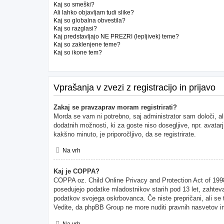
Kaj so smeški?
Ali lahko objavljam tudi slike?
Kaj so globalna obvestila?
Kaj so razglasi?
Kaj predstavljajo NE PREZRI (lepljivek) teme?
Kaj so zaklenjene teme?
Kaj so ikone tem?
Vprašanja v zvezi z registracijo in prijavo
Zakaj se pravzaprav moram registrirati?
Morda se vam ni potrebno, saj administrator sam določi, al
dodatnih možnosti, ki za goste niso dosegljive, npr. avatarj
kakšno minuto, je priporočljivo, da se registrirate.
Na vrh
Kaj je COPPA?
COPPA oz. Child Online Privacy and Protection Act of 1998 (
posedujejo podatke mladostnikov starih pod 13 let, zahteva
podatkov svojega oskrbovanca. Če niste prepričani, ali se to
Vedite, da phpBB Group ne more nuditi pravnih nasvetov in 
Na vrh