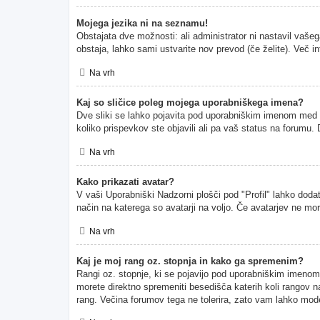
Mojega jezika ni na seznamu!
Obstajata dve možnosti: ali administrator ni nastavil vašeg
obstaja, lahko sami ustvarite nov prevod (če želite). Več i
Na vrh
Kaj so sličice poleg mojega uporabniškega imena?
Dve sliki se lahko pojavita pod uporabniškim imenom med pr
koliko prispevkov ste objavili ali pa vaš status na forumu
Na vrh
Kako prikazati avatar?
V vaši Uporabniški Nadzorni plošči pod "Profil" lahko dodate
način na katerega so avatarji na voljo. Če avatarjev ne mor
Na vrh
Kaj je moj rang oz. stopnja in kako ga spremenim?
Rangi oz. stopnje, ki se pojavijo pod uporabniškim imenom, p
morete direktno spremeniti besedišča katerih koli rangov na
rang. Večina forumov tega ne tolerira, zato vam lahko moder