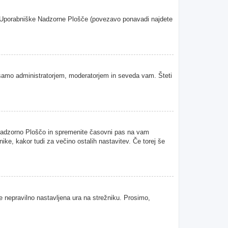
oje Uporabniške Nadzorne Plošče (povezavo ponavadi najdete
samo administratorjem, moderatorjem in seveda vam. Šteti
 Nadzorno Ploščo in spremenite časovni pas na vam
ke, kakor tudi za večino ostalih nastavitev. Če torej še
je nepravilno nastavljena ura na strežniku. Prosimo,