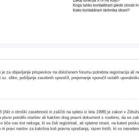
Zakaj funkcija X ni na voljo?
Koga lahko kontaktiram glede zlorab i
Kako kontaktiram skrbnika strani?
i je za objavljanje prispevkov na določenem forumu potrebna registracija ali 
i oz. slike, pošiljanje zasebnih sporočil, prejemanje sporočil ostalih uporabnik
Akt o otroški zasebnosti in zaščiti na spletu iz leta 1998) je zakon v Združen
 pisno potrdilo staršev ali kakšen drug pravni dokument z vsebino, da se zako
 tiče vas kot nekoga, ki se želi registrirati, ali spletne strani, na kateri pos
ni pravi naslov za kakršna koli pravna vprašanja, razen tistih, ki so naveden