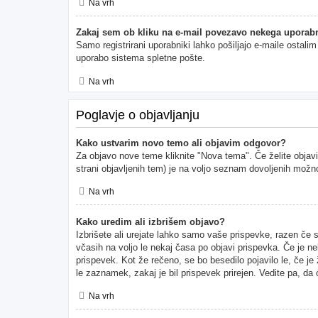
Na vrh
Zakaj sem ob kliku na e-mail povezavo nekega uporabn
Samo registrirani uporabniki lahko pošiljajo e-maile ostal
uporabo sistema spletne pošte.
Na vrh
Poglavje o objavljanju
Kako ustvarim novo temo ali objavim odgovor?
Za objavo nove teme kliknite "Nova tema". Če želite objavi
strani objavljenih tem) je na voljo seznam dovoljenih možno
Na vrh
Kako uredim ali izbrišem objavo?
Izbrišete ali urejate lahko samo vaše prispevke, razen če 
včasih na voljo le nekaj časa po objavi prispevka. Če je ne
prispevek. Kot že rečeno, se bo besedilo pojavilo le, če je
le zaznamek, zakaj je bil prispevek prirejen. Vedite pa, da
Na vrh