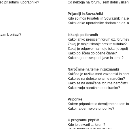
ed prisotnimi uporabniki?
Od nekoga na forumu sem dobil vsiljeno
Prijatelji in Sovražniki
Kdo so moji Prijatelji in Sovražniki na
Kako lahko uporabnike dodam na oz. od
van k prijavi?
Iskanje po forumih
Kako lahko preiščem forum oz. forume
Zakaj je moje iskanje brez rezultatov?
Zakaj je odgovor na moje iskanje zgolj
Kako poiščem določene člane?
Kako najdem svoje objave in teme?
Naročnine na teme in zaznamki
Kakšna je razlika med zaznamki in na
Kako se na določene teme naročim?
Kako se na določene forume naročim?
Kako svojo naročnino odstranim?
Priponke
Katere priponke so dovoljene na tem 
Kako najdem svoje priponke?
O programu phpBB
Kdo je ustvaril ta forum?