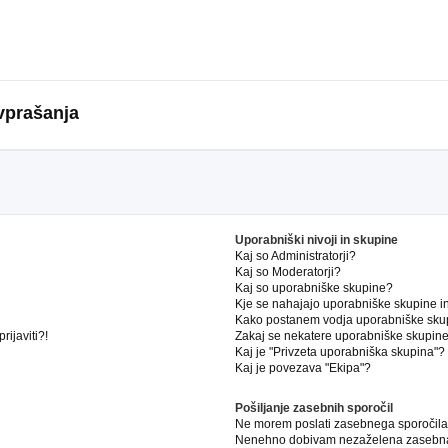
vprašanja
Uporabniški nivoji in skupine
Kaj so Administratorji?
Kaj so Moderatorji?
Kaj so uporabniške skupine?
Kje se nahajajo uporabniške skupine in 
Kako postanem vodja uporabniške sku
ijaviti?!
Zakaj se nekatere uporabniške skupine 
Kaj je "Privzeta uporabniška skupina"?
Kaj je povezava "Ekipa"?
Pošiljanje zasebnih sporočil
Ne morem poslati zasebnega sporočila
Nenehno dobivam nezaželena zasebna