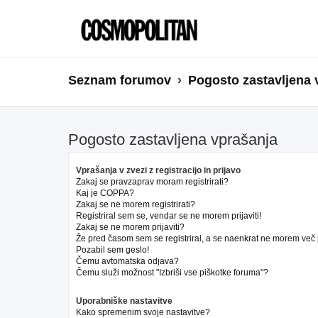
Seznam forumov
Pogosto zastavljena 
Pogosto zastavljena vprašanja
Vprašanja v zvezi z registracijo in prijavo
Zakaj se pravzaprav moram registrirati?
Kaj je COPPA?
Zakaj se ne morem registrirati?
Registriral sem se, vendar se ne morem prijaviti!
Zakaj se ne morem prijaviti?
Že pred časom sem se registriral, a se naenkrat ne morem več pr
Pozabil sem geslo!
Čemu avtomatska odjava?
Čemu služi možnost "Izbriši vse piškotke foruma"?
Uporabniške nastavitve
Kako spremenim svoje nastavitve?