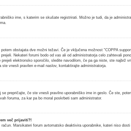
rabniško ime, s katerim se skušate registrirati. Možno je tudi, da je administra
uma.
na, potem obstajata dve možni težavi. Če je vključena možnost "COPPA support
h prejeli. Nekateri forumi bodo od vas ali od administratorja celo zahtevali pono
 prejeli elektronsko sporočilo, sledite navodilom, če pa ga niste, ste najbrž vn
 ste vnesli pravilen e-mail naslov, kontaktirajte administratorja.
 se prepričajte, če ste vnesli pravilno uporabniško ime in geslo. Če ste, potem
vitvah foruma, za kar pa bo moral poskrbeti sam administrator.
em več prijaviti?!
š račun. Marsikateri forum avtomatsko deaktivira uporabnike, kateri niso dosti č