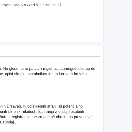
n pravnih zadev v zvezi s tem forumom?
ne. Ne glede na to pa vam registracija omogoči dostop do
ov, opisi skupin uporabnikov itd. in ker vam bo vzelo le
ih Državah, ki od spletnih strani, ki potencialno
niti skrbnik mladostnika strinja z oddajo osebnih
kušate z registracijo, se za pomoč obrnite na pravni svet.
a spodaj..