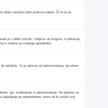
 če lahko namesti želen jezikovni paket. Če le-ta ne
i je v obliki zvezdic, stolpcev ali krogcev, in prikazuje,
tvena in osebna za vsakega uporabnika.
ali naložitev. To je odvisno od administratorja, da izbere
abnike, npr. moderatorje in administratorje. Na splošno ne
 za objavljanje po nepotrebnem, samo da bi zvišali svoj