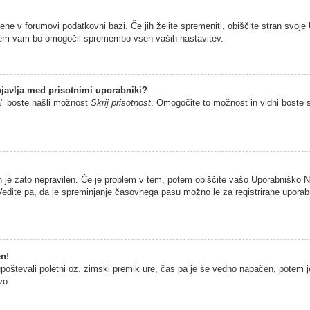
jene v forumovi podatkovni bazi. Če jih želite spremeniti, obiščite stran sv
istem vam bo omogočil spremembo vseh vaših nastavitev.
javlja med prisotnimi uporabniki?
a" boste našli možnost
Skrij prisotnost
. Omogočite to možnost in vidni boste 
n je zato nepravilen. Če je problem v tem, potem obiščite vašo Uporabniško
edite pa, da je spreminjanje časovnega pasu možno le za registrirane uporabni
en!
 upoštevali poletni oz. zimski premik ure, čas pa je še vedno napačen, potem 
vo.