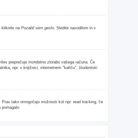
 kliknite na
Pozabil sem geslo
. Sledite navodilom in v
avitev preprečuje morebitno zlorabo vašega računa. Če
nika, npr. v knjižnici, internetnem "kafiču", študentski
u. Prav tako omogočajo možnosti kot npr. read tracking, če
da pomagalo.