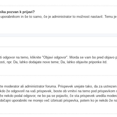
ika pozvan k prijavi?
im uporabnikom in še to samo, če je administrator to možnost nastavil. Temu j
ti odgovor na temo, kliknite "Objavi odgovor". Morda se vam bo pred objavo pri
sti, npr. Da, lahko dodajate nove teme; Da, lahko objavite priponke itd.
ste moderator ali administrator foruma. Prispevek urejate tako, da za ustreze
kdo že odgovoril na vaš prispevek, boste ob vrnitvi na temo pod prispevkom našl
 že nekdo podal odgovor, ne bo pa se pojavilo, če sta prispevek uredila moder
 običajni uporabniki ne morejo več izbrisati prispevka, potem ko je nekdo že n