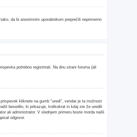
e tako, da bi anonimnim uporabnikom preprečili neprimerno
spevka potrebno registrirati. Na dnu strani foruma (ali
n prispevek kliknete na gumb "uredi", vendar je ta možnost
i besedilo, ki prikazuje, kolikokrat in kdaj ste že uredili
ator ali administrator. V slednjem primeru boste morda našli
apisal odgovor.