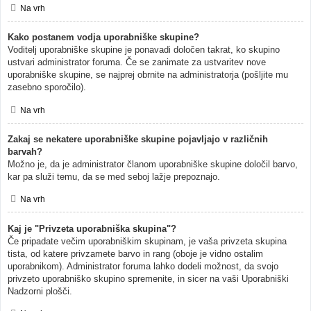
Na vrh
Kako postanem vodja uporabniške skupine?
Voditelj uporabniške skupine je ponavadi določen takrat, ko skupino
ustvari administrator foruma. Če se zanimate za ustvaritev nove
uporabniške skupine, se najprej obrnite na administratorja (pošljite mu
zasebno sporočilo).
Na vrh
Zakaj se nekatere uporabniške skupine pojavljajo v različnih
barvah?
Možno je, da je administrator članom uporabniške skupine določil barvo,
kar pa služi temu, da se med seboj lažje prepoznajo.
Na vrh
Kaj je "Privzeta uporabniška skupina"?
Če pripadate večim uporabniškim skupinam, je vaša privzeta skupina
tista, od katere privzamete barvo in rang (oboje je vidno ostalim
uporabnikom). Administrator foruma lahko dodeli možnost, da svojo
privzeto uporabniško skupino spremenite, in sicer na vaši Uporabniški
Nadzorni plošči.