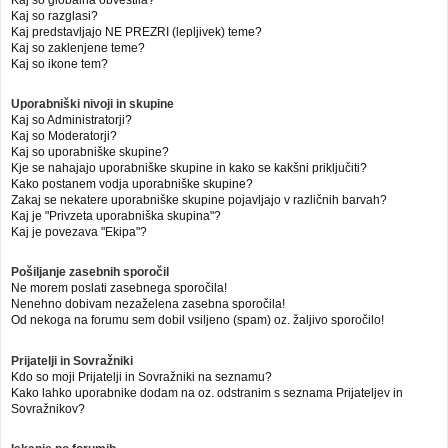
Kaj so globalna obvestila?
Kaj so razglasi?
Kaj predstavljajo NE PREZRI (lepljivek) teme?
Kaj so zaklenjene teme?
Kaj so ikone tem?
Uporabniški nivoji in skupine
Kaj so Administratorji?
Kaj so Moderatorji?
Kaj so uporabniške skupine?
Kje se nahajajo uporabniške skupine in kako se kakšni priključiti?
Kako postanem vodja uporabniške skupine?
Zakaj se nekatere uporabniške skupine pojavljajo v različnih barvah?
Kaj je "Privzeta uporabniška skupina"?
Kaj je povezava "Ekipa"?
Pošiljanje zasebnih sporočil
Ne morem poslati zasebnega sporočila!
Nenehno dobivam nezaželena zasebna sporočila!
Od nekoga na forumu sem dobil vsiljeno (spam) oz. žaljivo sporočilo!
Prijatelji in Sovražniki
Kdo so moji Prijatelji in Sovražniki na seznamu?
Kako lahko uporabnike dodam na oz. odstranim s seznama Prijateljev in
Sovražnikov?