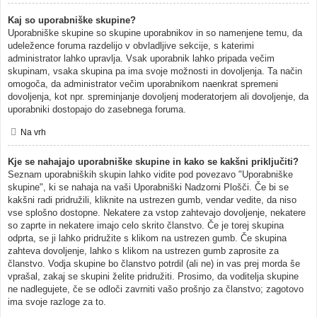
Kaj so uporabniške skupine?
Uporabniške skupine so skupine uporabnikov in so namenjene temu, da
udeležence foruma razdelijo v obvladljive sekcije, s katerimi
administrator lahko upravlja. Vsak uporabnik lahko pripada večim
skupinam, vsaka skupina pa ima svoje možnosti in dovoljenja. Ta način
omogoča, da administrator večim uporabnikom naenkrat spremeni
dovoljenja, kot npr. spreminjanje dovoljenj moderatorjem ali dovoljenje, da
uporabniki dostopajo do zasebnega foruma.
Na vrh
Kje se nahajajo uporabniške skupine in kako se kakšni priključiti?
Seznam uporabniških skupin lahko vidite pod povezavo "Uporabniške
skupine", ki se nahaja na vaši Uporabniški Nadzorni Plošči. Če bi se
kakšni radi pridružili, kliknite na ustrezen gumb, vendar vedite, da niso
vse splošno dostopne. Nekatere za vstop zahtevajo dovoljenje, nekatere
so zaprte in nekatere imajo celo skrito članstvo. Če je torej skupina
odprta, se ji lahko pridružite s klikom na ustrezen gumb. Če skupina
zahteva dovoljenje, lahko s klikom na ustrezen gumb zaprosite za
članstvo. Vodja skupine bo članstvo potrdil (ali ne) in vas prej morda še
vprašal, zakaj se skupini želite pridružiti. Prosimo, da voditelja skupine
ne nadlegujete, če se odloči zavrniti vašo prošnjo za članstvo; zagotovo
ima svoje razloge za to.