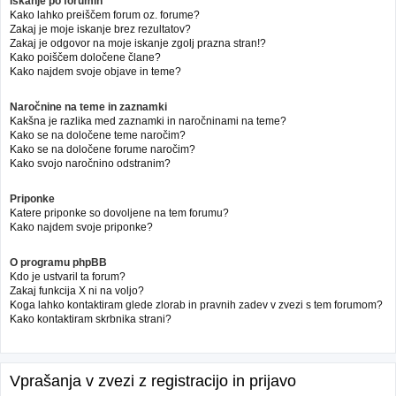
Iskanje po forumih
Kako lahko preiščem forum oz. forume?
Zakaj je moje iskanje brez rezultatov?
Zakaj je odgovor na moje iskanje zgolj prazna stran!?
Kako poiščem določene člane?
Kako najdem svoje objave in teme?
Naročnine na teme in zaznamki
Kakšna je razlika med zaznamki in naročninami na teme?
Kako se na določene teme naročim?
Kako se na določene forume naročim?
Kako svojo naročnino odstranim?
Priponke
Katere priponke so dovoljene na tem forumu?
Kako najdem svoje priponke?
O programu phpBB
Kdo je ustvaril ta forum?
Zakaj funkcija X ni na voljo?
Koga lahko kontaktiram glede zlorab in pravnih zadev v zvezi s tem forumom?
Kako kontaktiram skrbnika strani?
Vprašanja v zvezi z registracijo in prijavo