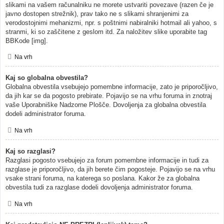
slikami na vašem računalniku ne morete ustvariti povezave (razen če je
javno dostopen strežnik), prav tako ne s slikami shranjenimi za
verodostojnimi mehanizmi, npr. s poštnimi nabiralniki hotmail ali yahoo, s
stranmi, ki so zaščitene z geslom itd. Za naložitev slike uporabite tag
BBKode [img].
Na vrh
Kaj so globalna obvestila?
Globalna obvestila vsebujejo pomembne informacije, zato je priporočljivo,
da jih kar se da pogosto prebirate. Pojavijo se na vrhu foruma in znotraj
vaše Uporabniške Nadzorne Plošče. Dovoljenja za globalna obvestila
dodeli administrator foruma.
Na vrh
Kaj so razglasi?
Razglasi pogosto vsebujejo za forum pomembne informacije in tudi za
razglase je priporočljivo, da jih berete čim pogosteje. Pojavijo se na vrhu
vsake strani foruma, na katerega so poslana. Kakor že za globalna
obvestila tudi za razglase dodeli dovoljenja administrator foruma.
Na vrh