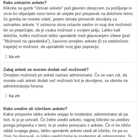
Kako ustvarim anketo?
Kliknite na gumb "Ustvari anketo" pod glavnim obrazcem za pošiljanje in
sicer ko objavljate novo temo ali urejate prvi prispevek na določeno temo;
če gumba ne morete videti, potem nimate primernih dovoljenj za
ustvaritev ankete. V ustrezna okna vstavite naslov in vsaj dve možnosti
ter se prepričajte, da je vsaka možnost v svojem polju. Lahko tudi
določite, koliko možnosti lahko uporabnik med glasovanjem izbere (pod
"Možnosti na uporabnika"), časovno omejitev ankete (0 za nedoločeno
trajanje) in možnost, da uporabniki svoj glas popravijo.
Na vrh
Zakaj anketi ne morem dodati več možnosti?
Omejitev možnosti pri anketi nastavi administrator. Če se vam zdi, da
morate vaši anketi dodati več možnosti kot je dovoljeno, se obrnite na
administratorja foruma.
Na vrh
Kako uredim ali izbrišem anketo?
Kakor prispevke lahko ankete urejajo le moderator, administrator ali pa
tisti, ki jo je ustvaril. Če želite urediti anketo, najprej kliknite na ureditev
prvega prispevka v temi; to je vedno povezano z anketo. Če ni še nihče
oddal svojega glasu, lahko uporabnik anketo uredi ali izbriše, če pa so
člani že glasovali, jo lahko uredi/izbriše le moderator ali administrator. To