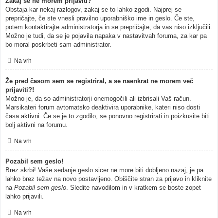
Zakaj se ne morem prijaviti?
Obstaja kar nekaj razlogov, zakaj se to lahko zgodi. Najprej se
prepričajte, če ste vnesli pravilno uporabniško ime in geslo. Če ste,
potem kontaktirajte administratorja in se prepričajte, da vas niso izključili.
Možno je tudi, da se je pojavila napaka v nastavitvah foruma, za kar pa
bo moral poskrbeti sam administrator.
Na vrh
Že pred časom sem se registriral, a se naenkrat ne morem več
prijaviti?!
Možno je, da so administratorji onemogočili ali izbrisali Vaš račun.
Marsikateri forum avtomatsko deaktivira uporabnike, kateri niso dosti
časa aktivni. Če se je to zgodilo, se ponovno registrirati in poizkusite biti
bolj aktivni na forumu.
Na vrh
Pozabil sem geslo!
Brez skrbi! Vaše sedanje geslo sicer ne more biti dobljeno nazaj, je pa
lahko brez težav na novo postavljeno. Obiščite stran za prijavo in kliknite
na
Pozabil sem geslo
. Sledite navodilom in v kratkem se boste zopet
lahko prijavili.
Na vrh