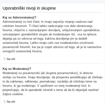
Uporabniški nivoji in skupine
Kaj so Administratorji?
Administratorji so tisti člani, ki imajo največjo stopnjo nadzora nad
celotnim forumom. Ti člani lahko nadzorujejo vse dele obratovanja
foruma, vključno z nastavljanjem dovoljenj, izključevanjem uporabnikov,
ustvarjanjem uporabniških skupin ali moderatorjev itd., vsa ta njihova
dejanja pa so odvisna od tega, kakšna dovoljenja jim je dodelil
ustanovitelj foruma. Lahko imajo celo vse moderatorske zmožnosti
posameznih forumih, kar pa je zopet odvisno od tega, ali je te nastavitve
omogočil ustanovitelj foruma.
Na vrh
Kaj so Moderatorji?
Moderatorji so posamezniki (ali skupine posameznikov), ki dnevno
skrbijo za forume. Imajo dovoljenje, da prispevke preoblikujejo ali zbrišejo
in da zaklenejo, odklenejo, premaknejo, razdelijo ali izbrišejo teme na
forumu, ki ga moderirajo. V spolšnem so torej moderatorji tisti, ki
preprečujejo, da bi uporabniki skrenili s teme ali da bi objavljali nasilne/
žaljive vsebine.
Na vrh