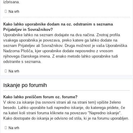
izbrisana.
Na vrh
Kako lahko uporabnike dodam na oz. odstranim s seznama
Prijateljev in Sovražnikov?
Uporabnike lahko na seznam dodajate na dva načina. Znotraj profila
vsakega uporabnika je povezava, preko katere ga lahko dodate na
seznam Prijateljev ali Sovražnikov. Druga možnost je vaša Uporabniška
Nadzorna Plošča, kjer uporabnike dodate neposredno z vnosom
njihovega članskega imena. Z enako metodo lahko uporabnike tudi
odstranite s seznama.
Na vrh
Iskanje po forumih
Kako lahko preiščem forum oz. forume?
V okno za iskanje (na osnovni strani ali na strani tem) vpišite želeno
besedo. Lahko uporabite tudi napredno iskanje, do katerega pridete, če
na kateri koli strani foruma kliknete na povezavo "Napredno iskanje".
Kako dostopate do iskanja je odvisno od stila, ki je na forumu uporabljen.
Na vrh