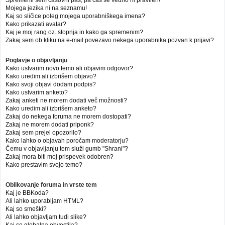
Mojega jezika ni na seznamu!
Kaj so sličice poleg mojega uporabniškega imena?
Kako prikazati avatar?
Kaj je moj rang oz. stopnja in kako ga spremenim?
Zakaj sem ob kliku na e-mail povezavo nekega uporabnika pozvan k prijavi?
Poglavje o objavljanju
Kako ustvarim novo temo ali objavim odgovor?
Kako uredim ali izbrišem objavo?
Kako svoji objavi dodam podpis?
Kako ustvarim anketo?
Zakaj anketi ne morem dodati več možnosti?
Kako uredim ali izbrišem anketo?
Zakaj do nekega foruma ne morem dostopati?
Zakaj ne morem dodati priponk?
Zakaj sem prejel opozorilo?
Kako lahko o objavah poročam moderatorju?
Čemu v objavljanju tem služi gumb "Shrani"?
Zakaj mora biti moj prispevek odobren?
Kako prestavim svojo temo?
Oblikovanje foruma in vrste tem
Kaj je BBKoda?
Ali lahko uporabljam HTML?
Kaj so smeški?
Ali lahko objavljam tudi slike?