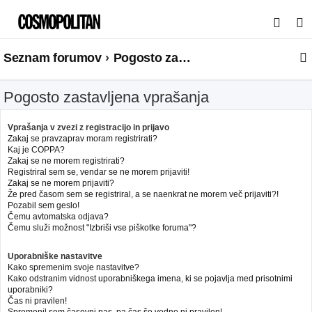
I
s
Seznam forumov
Pogosto zastavljena vprašanja
k
a
Pogosto zastavljena vprašanja
n
j
Vprašanja v zvezi z registracijo in prijavo
e
Zakaj se pravzaprav moram registrirati?
Kaj je COPPA?
Zakaj se ne morem registrirati?
Registriral sem se, vendar se ne morem prijaviti!
Zakaj se ne morem prijaviti?
Že pred časom sem se registriral, a se naenkrat ne morem več prijaviti?!
Pozabil sem geslo!
Čemu avtomatska odjava?
Čemu služi možnost "Izbriši vse piškotke foruma"?
Uporabniške nastavitve
Kako spremenim svoje nastavitve?
Kako odstranim vidnost uporabniškega imena, ki se pojavlja med prisotnimi
uporabniki?
Čas ni pravilen!
Spremenil sem časovni pas, pa čas še vedno ni pravilen!