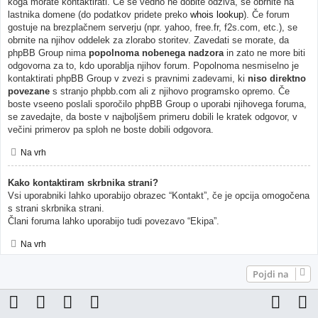
koga morate kontaktirati. Če še vedno ne dobite odziva, se obrnite na
lastnika domene (do podatkov pridete preko
whois lookup
). Če forum
gostuje na brezplačnem serverju (npr. yahoo, free.fr, f2s.com, etc.), se
obrnite na njihov oddelek za zlorabo storitev. Zavedati se morate, da
phpBB Group nima
popolnoma nobenega nadzora
in zato ne more biti
odgovorna za to, kdo uporablja njihov forum. Popolnoma nesmiselno je
kontaktirati phpBB Group v zvezi s pravnimi zadevami, ki
niso direktno
povezane
s stranjo phpbb.com ali z njihovo programsko opremo. Če
boste vseeno poslali sporočilo phpBB Group o uporabi njihovega foruma,
se zavedajte, da boste v najboljšem primeru dobili le kratek odgovor, v
večini primerov pa sploh ne boste dobili odgovora.
Na vrh
Kako kontaktiram skrbnika strani?
Vsi uporabniki lahko uporabijo obrazec “Kontakt”, če je opcija omogočena
s strani skrbnika strani.
Člani foruma lahko uporabijo tudi povezavo “Ekipa”.
Na vrh
Pojdi na