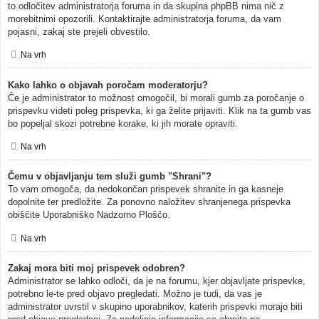
to odločitev administratorja foruma in da skupina phpBB nima nič z
morebitnimi opozorili. Kontaktirajte administratorja foruma, da vam
pojasni, zakaj ste prejeli obvestilo.
Na vrh
Kako lahko o objavah poročam moderatorju?
Če je administrator to možnost omogočil, bi morali gumb za poročanje o
prispevku videti poleg prispevka, ki ga želite prijaviti. Klik na ta gumb vas
bo popeljal skozi potrebne korake, ki jih morate opraviti.
Na vrh
Čemu v objavljanju tem služi gumb "Shrani"?
To vam omogoča, da nedokončan prispevek shranite in ga kasneje
dopolnite ter predložite. Za ponovno naložitev shranjenega prispevka
obiščite Uporabniško Nadzorno Ploščo.
Na vrh
Zakaj mora biti moj prispevek odobren?
Administrator se lahko odloči, da je na forumu, kjer objavljate prispevke,
potrebno le-te pred objavo pregledati. Možno je tudi, da vas je
administrator uvrstil v skupino uporabnikov, katerih prispevki morajo biti