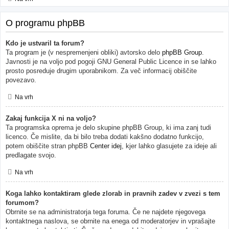
O programu phpBB
Kdo je ustvaril ta forum?
Ta program je (v nespremenjeni obliki) avtorsko delo
phpBB Group
.
Javnosti je na voljo pod pogoji GNU General Public Licence in se lahko
prosto posreduje drugim uporabnikom. Za več informacij obiščite
povezavo.
Na vrh
Zakaj funkcija X ni na voljo?
Ta programska oprema je delo skupine phpBB Group, ki ima zanj tudi
licenco. Če mislite, da bi bilo treba dodati kakšno dodatno funkcijo,
potem obiščite stran phpBB
Center idej
, kjer lahko glasujete za ideje ali
predlagate svojo.
Na vrh
Koga lahko kontaktiram glede zlorab in pravnih zadev v zvezi s tem
forumom?
Obrnite se na administratorja tega foruma. Če ne najdete njegovega
kontaktnega naslova, se obrnite na enega od moderatorjev in vprašajte