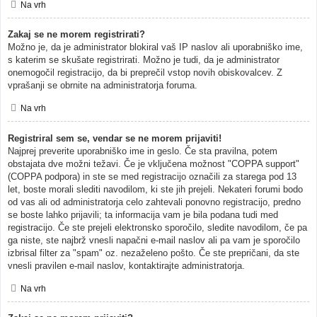
Na vrh
Zakaj se ne morem registrirati?
Možno je, da je administrator blokiral vaš IP naslov ali uporabniško ime,
s katerim se skušate registrirati. Možno je tudi, da je administrator
onemogočil registracijo, da bi preprečil vstop novih obiskovalcev. Z
vprašanji se obrnite na administratorja foruma.
Na vrh
Registriral sem se, vendar se ne morem prijaviti!
Najprej preverite uporabniško ime in geslo. Če sta pravilna, potem
obstajata dve možni težavi. Če je vključena možnost "COPPA support"
(COPPA podpora) in ste se med registracijo označili za starega pod 13
let, boste morali slediti navodilom, ki ste jih prejeli. Nekateri forumi bodo
od vas ali od administratorja celo zahtevali ponovno registracijo, predno
se boste lahko prijavili; ta informacija vam je bila podana tudi med
registracijo. Če ste prejeli elektronsko sporočilo, sledite navodilom, če pa
ga niste, ste najbrž vnesli napačni e-mail naslov ali pa vam je sporočilo
izbrisal filter za "spam" oz. nezaželeno pošto. Če ste prepričani, da ste
vnesli pravilen e-mail naslov, kontaktirajte administratorja.
Na vrh