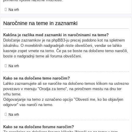
Na vrh
Naročnine na teme in zaznamki
Kakšna je razlika med zaznamki in naročninami na teme?
Določanje zaznamkov je na phpBB3-ju precej podobno kot na spletnem
iskalniku. O morebitnih nadgradnjah niste obveščeni, vendar se lahko
kasneje zopet vrnete na temo. Če pa se boste na določeno temo naročili,
boste o nadgradnji teme ali foruma obveščeni.
Na vrh
Kako se na določene teme naročim?
Lahko zaznamujete ali se naročite na določeno temos klikom na ustrezno
povezavo v menuju "Orodja za temo", na priročnem mestu na dnu ter
vrhu teme.
Odgovarjanje na temo z označeno opcijo "Obvesti me, ko bo objavljen
odgovor" vas naroči na temo.
Na vrh
Kako se na določene forume naročim?