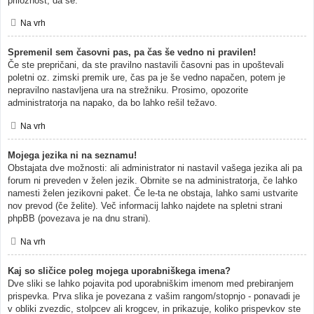
priložnost, da se.
Na vrh
Spremenil sem časovni pas, pa čas še vedno ni pravilen!
Če ste prepričani, da ste pravilno nastavili časovni pas in upoštevali
poletni oz. zimski premik ure, čas pa je še vedno napačen, potem je
nepravilno nastavljena ura na strežniku. Prosimo, opozorite
administratorja na napako, da bo lahko rešil težavo.
Na vrh
Mojega jezika ni na seznamu!
Obstajata dve možnosti: ali administrator ni nastavil vašega jezika ali pa
forum ni preveden v želen jezik. Obrnite se na administratorja, če lahko
namesti želen jezikovni paket. Če le-ta ne obstaja, lahko sami ustvarite
nov prevod (če želite). Več informacij lahko najdete na spletni strani
phpBB (povezava je na dnu strani).
Na vrh
Kaj so sličice poleg mojega uporabniškega imena?
Dve sliki se lahko pojavita pod uporabniškim imenom med prebiranjem
prispevka. Prva slika je povezana z vašim rangom/stopnjo - ponavadi je
v obliki zvezdic, stolpcev ali krogcev, in prikazuje, koliko prispevkov ste