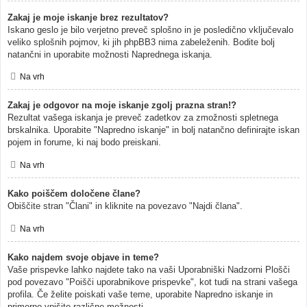
Zakaj je moje iskanje brez rezultatov?
Iskano geslo je bilo verjetno preveč splošno in je posledično vključevalo
veliko splošnih pojmov, ki jih phpBB3 nima zabeleženih. Bodite bolj
natančni in uporabite možnosti Naprednega iskanja.
Na vrh
Zakaj je odgovor na moje iskanje zgolj prazna stran!?
Rezultat vašega iskanja je preveč zadetkov za zmožnosti spletnega
brskalnika. Uporabite "Napredno iskanje" in bolj natančno definirajte iskan
pojem in forume, ki naj bodo preiskani.
Na vrh
Kako poiščem določene člane?
Obiščite stran "Člani" in kliknite na povezavo "Najdi člana".
Na vrh
Kako najdem svoje objave in teme?
Vaše prispevke lahko najdete tako na vaši Uporabniški Nadzorni Plošči
pod povezavo "Poišči uporabnikove prispevke", kot tudi na strani vašega
profila. Če želite poiskati vaše teme, uporabite Napredno iskanje in
primerno vpišite različne možnosti.