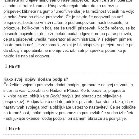
Izbrišete ali urejate lahko samo vaše prispevke, razen če ste moderator
ali administrator foruma. Prispevek urejate tako, da za ustrezen
prispevek kliknete na gumb "uredi", vendar je ta možnost včasih na voljo
le nekaj časa po objavi prispevka. Če je nekdo že odgovoril na vaš
prispevek, boste ob vrnitvi na temo pod prispevkom našli besedilo, ki
prikazuje, kolikokrat in kdaj ste že uredili prispevek. Kot že rečeno, se bo
besedilo pojavilo le, če je že nekdo podal odgovor, ne bo pa se pojavilo,
če sta prispevek uredila moderator ali administrator. V slednjem primeru
boste morda našli le zaznamek, zakaj je bil prispevek prirejen. Vedite pa,
da običajni uporabniki ne morejo več izbrisati prispevka, potem ko je
nekdo že napisal odgovor.
Na vrh
Kako svoji objavi dodam podpis?
Če želite svojemu prispevku dodati podpis, ga morate najprej ustvariti in
sicer na vaši Uporabniški Nadzorni Plošči. Ko to opravite, preprosto
kliknite na oz. obkljukajte
Dodaj podpis
(na obrazcu za objavljanje
prispevkov). Podpis lahko dodate tudi kot privzeto, kar storite tako, da v
nastavitvah svojega profila obkljukate ustrezno nastavitev. Če se odločite
za to možnost, lahko podpis v posameznih prispevkih še vedno izbrišete
- odkljukajte okence "dodaj podpis" pri samem obrazcu za pošiljanje.
Na vrh