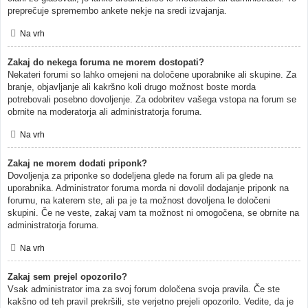
preprečuje spremembo ankete nekje na sredi izvajanja.
Na vrh
Zakaj do nekega foruma ne morem dostopati?
Nekateri forumi so lahko omejeni na določene uporabnike ali skupine. Za
branje, objavljanje ali kakršno koli drugo možnost boste morda
potrebovali posebno dovoljenje. Za odobritev vašega vstopa na forum se
obrnite na moderatorja ali administratorja foruma.
Na vrh
Zakaj ne morem dodati priponk?
Dovoljenja za priponke so dodeljena glede na forum ali pa glede na
uporabnika. Administrator foruma morda ni dovolil dodajanje priponk na
forumu, na katerem ste, ali pa je ta možnost dovoljena le določeni
skupini. Če ne veste, zakaj vam ta možnost ni omogočena, se obrnite na
administratorja foruma.
Na vrh
Zakaj sem prejel opozorilo?
Vsak administrator ima za svoj forum določena svoja pravila. Če ste
kakšno od teh pravil prekršili, ste verjetno prejeli opozorilo. Vedite, da je