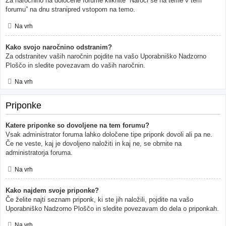
Za naročnino na določene forume kliknite “Naroči se na teme v tem
forumu” na dnu stranipred vstopom na temo.
Na vrh
Kako svojo naročnino odstranim?
Za odstranitev vaših naročnin pojdite na vašo Uporabniško Nadzorno
Ploščo in sledite povezavam do vaših naročnin.
Na vrh
Priponke
Katere priponke so dovoljene na tem forumu?
Vsak administrator foruma lahko določene tipe priponk dovoli ali pa ne.
Če ne veste, kaj je dovoljeno naložiti in kaj ne, se obrnite na
administratorja foruma.
Na vrh
Kako najdem svoje priponke?
Če želite najti seznam priponk, ki ste jih naložili, pojdite na vašo
Uporabniško Nadzorno Ploščo in sledite povezavam do dela o priponkah.
Na vrh