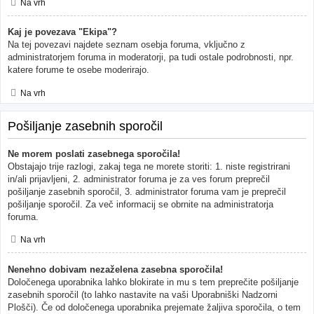
Na vrh
Kaj je povezava "Ekipa"?
Na tej povezavi najdete seznam osebja foruma, vključno z
administratorjem foruma in moderatorji, pa tudi ostale podrobnosti, npr.
katere forume te osebe moderirajo.
Na vrh
Pošiljanje zasebnih sporočil
Ne morem poslati zasebnega sporočila!
Obstajajo trije razlogi, zakaj tega ne morete storiti: 1. niste registrirani
in/ali prijavljeni, 2. administrator foruma je za ves forum preprečil
pošiljanje zasebnih sporočil, 3. administrator foruma vam je preprečil
pošiljanje sporočil. Za več informacij se obrnite na administratorja
foruma.
Na vrh
Nenehno dobivam nezaželena zasebna sporočila!
Določenega uporabnika lahko blokirate in mu s tem preprečite pošiljanje
zasebnih sporočil (to lahko nastavite na vaši Uporabniški Nadzorni
Plošči). Če od določenega uporabnika prejemate žaljiva sporočila, o tem