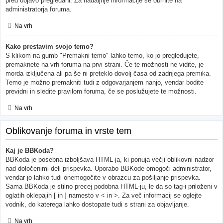
pred objavo pregledani. Za nadaljnje informacije se obrnite na
administratorja foruma.
Na vrh
Kako prestavim svojo temo?
S klikom na gumb "Premakni temo" lahko temo, ko jo pregledujete,
premaknete na vrh foruma na prvi strani. Če te možnosti ne vidite, je
morda izključena ali pa še ni preteklo dovolj časa od zadnjega premika.
Temo je možno premakniti tudi z odgovarjanjem nanjo, vendar bodite
previdni in sledite pravilom foruma, če se poslužujete te možnosti.
Na vrh
Oblikovanje foruma in vrste tem
Kaj je BBKoda?
BBKoda je posebna izboljšava HTML-ja, ki ponuja večji oblikovni nadzor
nad določenimi deli prispevka. Uporabo BBKode omogoči administrator,
vendar jo lahko tudi onemogočite v obrazcu za pošiljanje prispevka.
Sama BBKoda je stilno precej podobna HTML-ju, le da so tag-i priloženi v
oglatih oklepajih [ in ] namesto v < in >. Za več informacij se oglejte
vodnik, do katerega lahko dostopate tudi s strani za objavljanje.
Na vrh