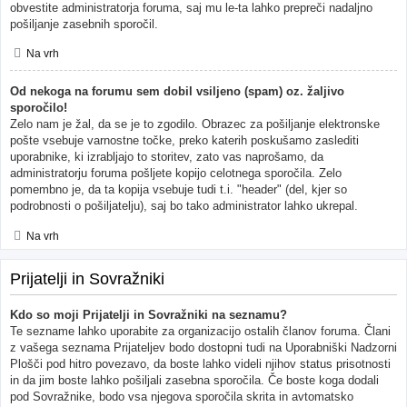
obvestite administratorja foruma, saj mu le-ta lahko prepreči nadaljno
pošiljanje zasebnih sporočil.
Na vrh
Od nekoga na forumu sem dobil vsiljeno (spam) oz. žaljivo
sporočilo!
Zelo nam je žal, da se je to zgodilo. Obrazec za pošiljanje elektronske
pošte vsebuje varnostne točke, preko katerih poskušamo zaslediti
uporabnike, ki izrabljajo to storitev, zato vas naprošamo, da
administratorju foruma pošljete kopijo celotnega sporočila. Zelo
pomembno je, da ta kopija vsebuje tudi t.i. "header" (del, kjer so
podrobnosti o pošiljatelju), saj bo tako administrator lahko ukrepal.
Na vrh
Prijatelji in Sovražniki
Kdo so moji Prijatelji in Sovražniki na seznamu?
Te sezname lahko uporabite za organizacijo ostalih članov foruma. Člani
z vašega seznama Prijateljev bodo dostopni tudi na Uporabniški Nadzorni
Plošči pod hitro povezavo, da boste lahko videli njihov status prisotnosti
in da jim boste lahko pošiljali zasebna sporočila. Če boste koga dodali
pod Sovražnike, bodo vsa njegova sporočila skrita in avtomatsko