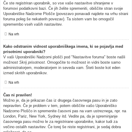
Če ste registriran uporabnik, so vse vaše nastavitve shranjene v
forumovi podatkovni bazi. Če jih želite spremeniti, obiščite stran svoje
Uporabniške Nadzorne Plošče (povezavo ponavadi najdete na vrhu strani
foruma poleg še nekaterih povezav). Ta sistem vam bo omogočil
spremembo vseh vaših nastavitev.
Na vrh
Kako odstranim vidnost uporabniškega imena, ki se pojavlja med
prisotnimi uporabniki?
V vaši Uporabniški Nadzorni plošči pod "Nastavitve foruma" boste našli
možnost
Skrij prisotnost
. Omogočite to možnost in vidni boste samo
administratorjem, moderatorjem in seveda vam. Šteti boste kot eden
izmed skritih uporabnikov.
Na vrh
Čas ni pravilen!
Možno je, da je prikazan čas iz drugega časovnega pasu in je zato
nepravilen. Če je problem v tem, potem obiščite vašo Uporabniško
Nadzorno Ploščo in spremenite časovni pas na vam ustreznega, npr. na
London, Pariz, New York, Sydney itd. Vedite pa, da je spreminjanje
časovnega pasu možno le za registrirane uporabnike, kakor tudi za
večino ostalih nastavitev. Če torej še niste registrirani, je sedaj dobra