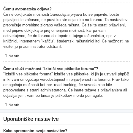
Čemu avtomatska odjava?
Če ne obkljukate možnosti
Samodejna prijava
ko se prijavite, boste
prijavljeni le začasno, se pravi ko ste dejansko na forumu. Ta nastavitev
preprečuje morebitno zlorabo vašega računa. Če želite ostati prijavljeni,
med prijavo obkljukajte prej omenjeno možnost, kar pa vam
odsvetujemo, če do foruma dostopate s tujega računalnika, npr. v
knjižnici, internetnem "kafiču", študentski računalnici itd. Če možnosti ne
vidite, jo je administrator odstranil.
Na vrh
Čemu služi možnost "Izbriši vse piškotke foruma"?
"Izbriši vse piškotke foruma" izbriše vse piškotke, ki jih je ustvaril phpBB
in ki vam omogočajo verodostojnost in prijavljenost na forumu. Prav tako
omogočajo možnosti kot npr. read tracking, če seveda niso bile
prepovedane s strani administratorja. Če imate težave s prijavljanjem ali
odjavljanjem, vam bo brisanje piškotkov morda pomagalo.
Na vrh
Uporabniške nastavitve
Kako spremenim svoje nastavitve?