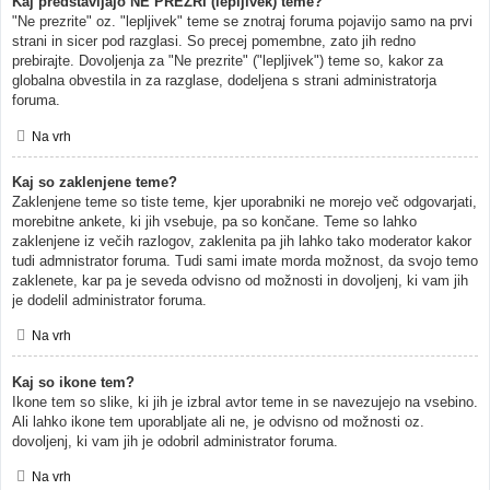
Kaj predstavljajo NE PREZRI (lepljivek) teme?
"Ne prezrite" oz. "lepljivek" teme se znotraj foruma pojavijo samo na prvi
strani in sicer pod razglasi. So precej pomembne, zato jih redno
prebirajte. Dovoljenja za "Ne prezrite" ("lepljivek") teme so, kakor za
globalna obvestila in za razglase, dodeljena s strani administratorja
foruma.
Na vrh
Kaj so zaklenjene teme?
Zaklenjene teme so tiste teme, kjer uporabniki ne morejo več odgovarjati,
morebitne ankete, ki jih vsebuje, pa so končane. Teme so lahko
zaklenjene iz večih razlogov, zaklenita pa jih lahko tako moderator kakor
tudi admnistrator foruma. Tudi sami imate morda možnost, da svojo temo
zaklenete, kar pa je seveda odvisno od možnosti in dovoljenj, ki vam jih
je dodelil administrator foruma.
Na vrh
Kaj so ikone tem?
Ikone tem so slike, ki jih je izbral avtor teme in se navezujejo na vsebino.
Ali lahko ikone tem uporabljate ali ne, je odvisno od možnosti oz.
dovoljenj, ki vam jih je odobril administrator foruma.
Na vrh