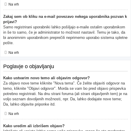
Na vrh
Zakaj sem ob kliku na e-mail povezavo nekega uporabnika pozvan k
prijavi?
Samo registrirani uporabniki lahko pošiljajo e-maile ostalim uporabnikom
in še to samo, če je administrator to možnost nastavil. Temu je tako, da
bi anonimnim uporabnikom preprečili neprimerno uporabo sistema spletne
pošte.
Na vrh
Poglavje o objavljanju
Kako ustvarim novo temo ali objavim odgovor?
Za objavo nove teme kliknite "Nova tema". Če želite objaviti odgovor na
temo, kliknite "Objavi odgovor". Morda se vam bo pred objavo prispevka
potrebno registrirati. Na dnu strani foruma (ali strani objavljenih tem) je na
voljo seznam dovoljenih možnosti, npr. Da, lahko dodajate nove teme;
Da, lahko objavite priponke itd.
Na vrh
Kako uredim ali izbrišem objavo?