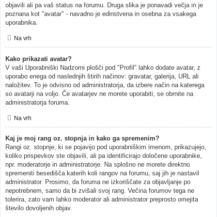
objavili ali pa vaš status na forumu. Druga slika je ponavadi večja in je
poznana kot "avatar" - navadno je edinstvena in osebna za vsakega
uporabnika.
Na vrh
Kako prikazati avatar?
V vaši Uporabniški Nadzorni plošči pod "Profil" lahko dodate avatar, z
uporabo enega od naslednjih štirih načinov: gravatar, galerija, URL ali
naložitev. To je odvisno od administratorja, da izbere način na katerega
so avatarji na voljo. Če avatarjev ne morete uporabiti, se obrnite na
administratorja foruma.
Na vrh
Kaj je moj rang oz. stopnja in kako ga spremenim?
Rangi oz. stopnje, ki se pojavijo pod uporabniškim imenom, prikazujejo,
koliko prispevkov ste objavili, ali pa identificirajo določene uporabnike,
npr. moderatorje in administratorje. Na splošno ne morete direktno
spremeniti besedišča katerih koli rangov na forumu, saj jih je nastavil
administrator. Prosimo, da foruma ne izkoriščate za objavljanje po
nepotrebnem, samo da bi zvišali svoj rang. Večina forumov tega ne
tolerira, zato vam lahko moderator ali administrator preprosto omejita
število dovoljenih objav.