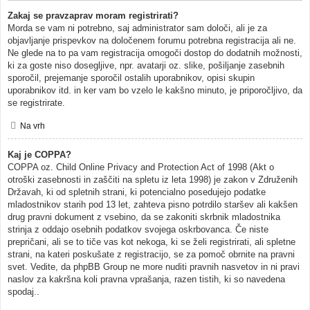
Zakaj se pravzaprav moram registrirati?
Morda se vam ni potrebno, saj administrator sam določi, ali je za
objavljanje prispevkov na določenem forumu potrebna registracija ali ne.
Ne glede na to pa vam registracija omogoči dostop do dodatnih možnosti,
ki za goste niso dosegljive, npr. avatarji oz. slike, pošiljanje zasebnih
sporočil, prejemanje sporočil ostalih uporabnikov, opisi skupin
uporabnikov itd. in ker vam bo vzelo le kakšno minuto, je priporočljivo, da
se registrirate.
Na vrh
Kaj je COPPA?
COPPA oz. Child Online Privacy and Protection Act of 1998 (Akt o
otroški zasebnosti in zaščiti na spletu iz leta 1998) je zakon v Združenih
Državah, ki od spletnih strani, ki potencialno posedujejo podatke
mladostnikov starih pod 13 let, zahteva pisno potrdilo staršev ali kakšen
drug pravni dokument z vsebino, da se zakoniti skrbnik mladostnika
strinja z oddajo osebnih podatkov svojega oskrbovanca. Če niste
prepričani, ali se to tiče vas kot nekoga, ki se želi registrirati, ali spletne
strani, na kateri poskušate z registracijo, se za pomoč obrnite na pravni
svet. Vedite, da phpBB Group ne more nuditi pravnih nasvetov in ni pravi
naslov za kakršna koli pravna vprašanja, razen tistih, ki so navedena
spodaj..