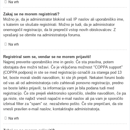
Na vrh
Zakaj se ne morem registrirati?
Možno je, da je administrator blokiral vaš IP naslov ali uporabniško ime,
s katerim se skušate registrirati. Možno je tudi, da je administrator
onemogočil registracijo, da bi preprečil vstop novih obiskovalcev. Z
vprašanji se obrnite na administratorja foruma.
Na vrh
Registriral sem se, vendar se ne morem prijaviti!
Najprej preverite uporabniško ime in geslo. Če sta pravilna, potem
obstajata dve možni težavi. Če je vključena možnost "COPPA support"
(COPPA podpora) in ste se med registracijo označili za starega pod 13
let, boste morali slediti navodilom, ki ste jih prejeli. Nekateri forumi bodo
od vas ali od administratorja celo zahtevali ponovno registracijo, predno
se boste lahko prijavili; ta informacija vam je bila podana tudi med
registracijo. Če ste prejeli elektronsko sporočilo, sledite navodilom, če pa
ga niste, ste najbrž vnesli napačni e-mail naslov ali pa vam je sporočilo
izbrisal filter za "spam" oz. nezaželeno pošto. Če ste prepričani, da ste
vnesli pravilen e-mail naslov, kontaktirajte administratorja.
Na vrh