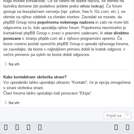
koga morate kontaktirati. Če še vedno ne dobite odziva, se obrnite na
lastnika domene (do podatkov pridete preko
whois lookup
). Če forum
gostuje na brezplačnem serverju (npr. yahoo, free.fr, f2s.com, etc.), se
obrnite na njihov oddelek za zlorabo storitev. Zavedati se morate, da
phpBB Group nima
popolnoma nobenega nadzora
in zato ne more biti
odgovorna za to, kdo uporablja njihov forum. Popolnoma nesmiselno je
kontaktirati phpBB Group v zvezi s pravnimi zadevami, ki
niso direktno
povezane
s stranjo phpbb.com ali z njihovo programsko opremo. Če
boste vseeno poslali sporočilo phpBB Group o uporabi njihovega foruma,
se zavedajte, da boste v najboljšem primeru dobili le kratek odgovor, v
večini primerov pa sploh ne boste dobili odgovora.
Na vrh
Kako kontaktiram skrbnika strani?
Vsi uporabniki lahko uporabijo obrazec “Kontakt”, če je opcija omogočena
s strani skrbnika strani.
Člani foruma lahko uporabijo tudi povezavo “Ekipa”.
Na vrh
Pojdi na