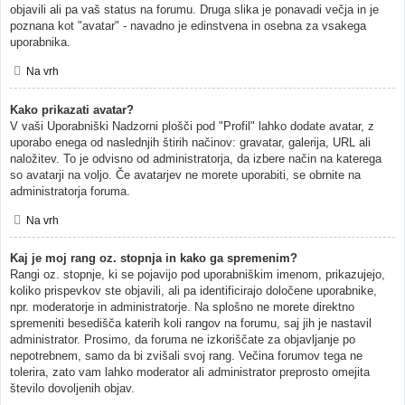
objavili ali pa vaš status na forumu. Druga slika je ponavadi večja in je
poznana kot "avatar" - navadno je edinstvena in osebna za vsakega
uporabnika.
Na vrh
Kako prikazati avatar?
V vaši Uporabniški Nadzorni plošči pod "Profil" lahko dodate avatar, z
uporabo enega od naslednjih štirih načinov: gravatar, galerija, URL ali
naložitev. To je odvisno od administratorja, da izbere način na katerega
so avatarji na voljo. Če avatarjev ne morete uporabiti, se obrnite na
administratorja foruma.
Na vrh
Kaj je moj rang oz. stopnja in kako ga spremenim?
Rangi oz. stopnje, ki se pojavijo pod uporabniškim imenom, prikazujejo,
koliko prispevkov ste objavili, ali pa identificirajo določene uporabnike,
npr. moderatorje in administratorje. Na splošno ne morete direktno
spremeniti besedišča katerih koli rangov na forumu, saj jih je nastavil
administrator. Prosimo, da foruma ne izkoriščate za objavljanje po
nepotrebnem, samo da bi zvišali svoj rang. Večina forumov tega ne
tolerira, zato vam lahko moderator ali administrator preprosto omejita
število dovoljenih objav.