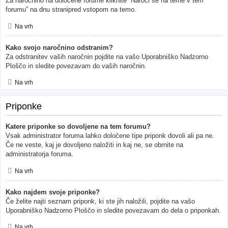
Za naročnino na določene forume kliknite “Naroči se na teme v tem
forumu” na dnu stranipred vstopom na temo.
Na vrh
Kako svojo naročnino odstranim?
Za odstranitev vaših naročnin pojdite na vašo Uporabniško Nadzorno
Ploščo in sledite povezavam do vaših naročnin.
Na vrh
Priponke
Katere priponke so dovoljene na tem forumu?
Vsak administrator foruma lahko določene tipe priponk dovoli ali pa ne.
Če ne veste, kaj je dovoljeno naložiti in kaj ne, se obrnite na
administratorja foruma.
Na vrh
Kako najdem svoje priponke?
Če želite najti seznam priponk, ki ste jih naložili, pojdite na vašo
Uporabniško Nadzorno Ploščo in sledite povezavam do dela o priponkah.
Na vrh