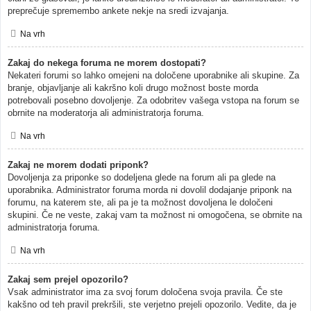
preprečuje spremembo ankete nekje na sredi izvajanja.
Na vrh
Zakaj do nekega foruma ne morem dostopati?
Nekateri forumi so lahko omejeni na določene uporabnike ali skupine. Za
branje, objavljanje ali kakršno koli drugo možnost boste morda
potrebovali posebno dovoljenje. Za odobritev vašega vstopa na forum se
obrnite na moderatorja ali administratorja foruma.
Na vrh
Zakaj ne morem dodati priponk?
Dovoljenja za priponke so dodeljena glede na forum ali pa glede na
uporabnika. Administrator foruma morda ni dovolil dodajanje priponk na
forumu, na katerem ste, ali pa je ta možnost dovoljena le določeni
skupini. Če ne veste, zakaj vam ta možnost ni omogočena, se obrnite na
administratorja foruma.
Na vrh
Zakaj sem prejel opozorilo?
Vsak administrator ima za svoj forum določena svoja pravila. Če ste
kakšno od teh pravil prekršili, ste verjetno prejeli opozorilo. Vedite, da je