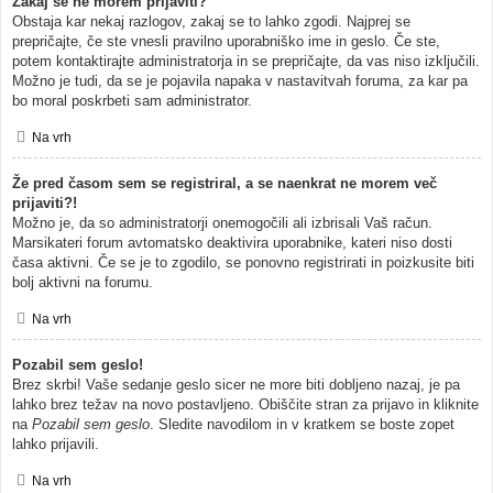
Zakaj se ne morem prijaviti?
Obstaja kar nekaj razlogov, zakaj se to lahko zgodi. Najprej se
prepričajte, če ste vnesli pravilno uporabniško ime in geslo. Če ste,
potem kontaktirajte administratorja in se prepričajte, da vas niso izključili.
Možno je tudi, da se je pojavila napaka v nastavitvah foruma, za kar pa
bo moral poskrbeti sam administrator.
Na vrh
Že pred časom sem se registriral, a se naenkrat ne morem več
prijaviti?!
Možno je, da so administratorji onemogočili ali izbrisali Vaš račun.
Marsikateri forum avtomatsko deaktivira uporabnike, kateri niso dosti
časa aktivni. Če se je to zgodilo, se ponovno registrirati in poizkusite biti
bolj aktivni na forumu.
Na vrh
Pozabil sem geslo!
Brez skrbi! Vaše sedanje geslo sicer ne more biti dobljeno nazaj, je pa
lahko brez težav na novo postavljeno. Obiščite stran za prijavo in kliknite
na
Pozabil sem geslo
. Sledite navodilom in v kratkem se boste zopet
lahko prijavili.
Na vrh