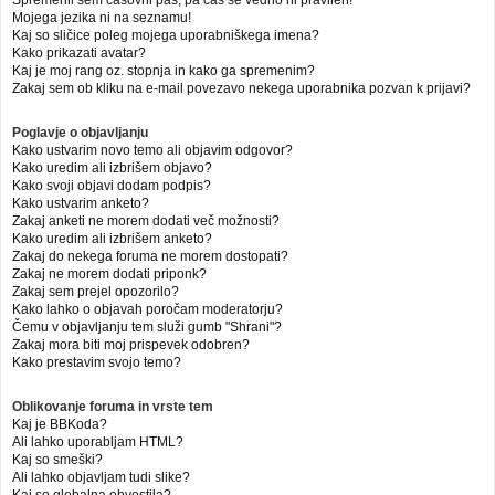
Mojega jezika ni na seznamu!
Kaj so sličice poleg mojega uporabniškega imena?
Kako prikazati avatar?
Kaj je moj rang oz. stopnja in kako ga spremenim?
Zakaj sem ob kliku na e-mail povezavo nekega uporabnika pozvan k prijavi?
Poglavje o objavljanju
Kako ustvarim novo temo ali objavim odgovor?
Kako uredim ali izbrišem objavo?
Kako svoji objavi dodam podpis?
Kako ustvarim anketo?
Zakaj anketi ne morem dodati več možnosti?
Kako uredim ali izbrišem anketo?
Zakaj do nekega foruma ne morem dostopati?
Zakaj ne morem dodati priponk?
Zakaj sem prejel opozorilo?
Kako lahko o objavah poročam moderatorju?
Čemu v objavljanju tem služi gumb "Shrani"?
Zakaj mora biti moj prispevek odobren?
Kako prestavim svojo temo?
Oblikovanje foruma in vrste tem
Kaj je BBKoda?
Ali lahko uporabljam HTML?
Kaj so smeški?
Ali lahko objavljam tudi slike?