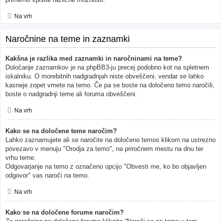
Na vrh
Naročnine na teme in zaznamki
Kakšna je razlika med zaznamki in naročninami na teme?
Določanje zaznamkov je na phpBB3-ju precej podobno kot na spletnem
iskalniku. O morebitnih nadgradnjah niste obveščeni, vendar se lahko
kasneje zopet vrnete na temo. Če pa se boste na določeno temo naročili,
boste o nadgradnji teme ali foruma obveščeni.
Na vrh
Kako se na določene teme naročim?
Lahko zaznamujete ali se naročite na določeno temos klikom na ustrezno
povezavo v menuju "Orodja za temo", na priročnem mestu na dnu ter
vrhu teme.
Odgovarjanje na temo z označeno opcijo "Obvesti me, ko bo objavljen
odgovor" vas naroči na temo.
Na vrh
Kako se na določene forume naročim?