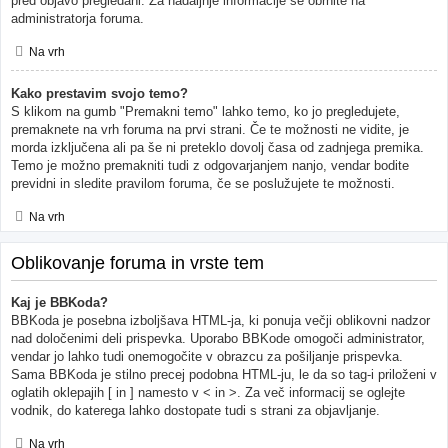
pred objavo pregledani. Za nadaljnje informacije se obrnite na
administratorja foruma.
Na vrh
Kako prestavim svojo temo?
S klikom na gumb "Premakni temo" lahko temo, ko jo pregledujete,
premaknete na vrh foruma na prvi strani. Če te možnosti ne vidite, je
morda izključena ali pa še ni preteklo dovolj časa od zadnjega premika.
Temo je možno premakniti tudi z odgovarjanjem nanjo, vendar bodite
previdni in sledite pravilom foruma, če se poslužujete te možnosti.
Na vrh
Oblikovanje foruma in vrste tem
Kaj je BBKoda?
BBKoda je posebna izboljšava HTML-ja, ki ponuja večji oblikovni nadzor
nad določenimi deli prispevka. Uporabo BBKode omogoči administrator,
vendar jo lahko tudi onemogočite v obrazcu za pošiljanje prispevka.
Sama BBKoda je stilno precej podobna HTML-ju, le da so tag-i priloženi v
oglatih oklepajih [ in ] namesto v < in >. Za več informacij se oglejte
vodnik, do katerega lahko dostopate tudi s strani za objavljanje.
Na vrh