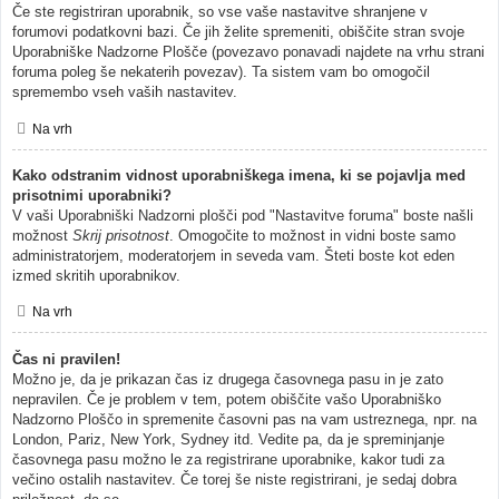
Če ste registriran uporabnik, so vse vaše nastavitve shranjene v
forumovi podatkovni bazi. Če jih želite spremeniti, obiščite stran svoje
Uporabniške Nadzorne Plošče (povezavo ponavadi najdete na vrhu strani
foruma poleg še nekaterih povezav). Ta sistem vam bo omogočil
spremembo vseh vaših nastavitev.
Na vrh
Kako odstranim vidnost uporabniškega imena, ki se pojavlja med
prisotnimi uporabniki?
V vaši Uporabniški Nadzorni plošči pod "Nastavitve foruma" boste našli
možnost
Skrij prisotnost
. Omogočite to možnost in vidni boste samo
administratorjem, moderatorjem in seveda vam. Šteti boste kot eden
izmed skritih uporabnikov.
Na vrh
Čas ni pravilen!
Možno je, da je prikazan čas iz drugega časovnega pasu in je zato
nepravilen. Če je problem v tem, potem obiščite vašo Uporabniško
Nadzorno Ploščo in spremenite časovni pas na vam ustreznega, npr. na
London, Pariz, New York, Sydney itd. Vedite pa, da je spreminjanje
časovnega pasu možno le za registrirane uporabnike, kakor tudi za
večino ostalih nastavitev. Če torej še niste registrirani, je sedaj dobra