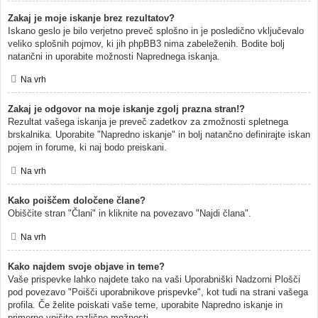
Zakaj je moje iskanje brez rezultatov?
Iskano geslo je bilo verjetno preveč splošno in je posledično vključevalo
veliko splošnih pojmov, ki jih phpBB3 nima zabeleženih. Bodite bolj
natančni in uporabite možnosti Naprednega iskanja.
Na vrh
Zakaj je odgovor na moje iskanje zgolj prazna stran!?
Rezultat vašega iskanja je preveč zadetkov za zmožnosti spletnega
brskalnika. Uporabite "Napredno iskanje" in bolj natančno definirajte iskan
pojem in forume, ki naj bodo preiskani.
Na vrh
Kako poiščem določene člane?
Obiščite stran "Člani" in kliknite na povezavo "Najdi člana".
Na vrh
Kako najdem svoje objave in teme?
Vaše prispevke lahko najdete tako na vaši Uporabniški Nadzorni Plošči
pod povezavo "Poišči uporabnikove prispevke", kot tudi na strani vašega
profila. Če želite poiskati vaše teme, uporabite Napredno iskanje in
primerno vpišite različne možnosti.