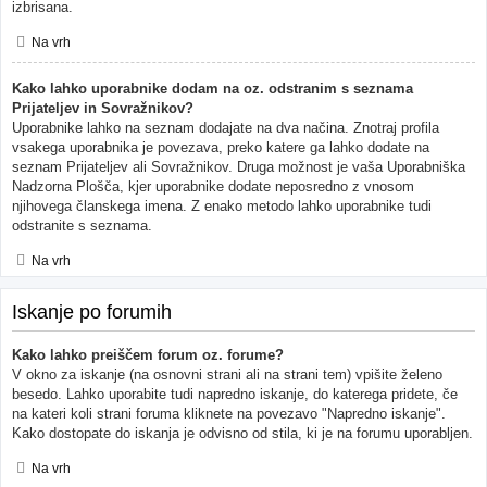
izbrisana.
Na vrh
Kako lahko uporabnike dodam na oz. odstranim s seznama
Prijateljev in Sovražnikov?
Uporabnike lahko na seznam dodajate na dva načina. Znotraj profila
vsakega uporabnika je povezava, preko katere ga lahko dodate na
seznam Prijateljev ali Sovražnikov. Druga možnost je vaša Uporabniška
Nadzorna Plošča, kjer uporabnike dodate neposredno z vnosom
njihovega članskega imena. Z enako metodo lahko uporabnike tudi
odstranite s seznama.
Na vrh
Iskanje po forumih
Kako lahko preiščem forum oz. forume?
V okno za iskanje (na osnovni strani ali na strani tem) vpišite želeno
besedo. Lahko uporabite tudi napredno iskanje, do katerega pridete, če
na kateri koli strani foruma kliknete na povezavo "Napredno iskanje".
Kako dostopate do iskanja je odvisno od stila, ki je na forumu uporabljen.
Na vrh