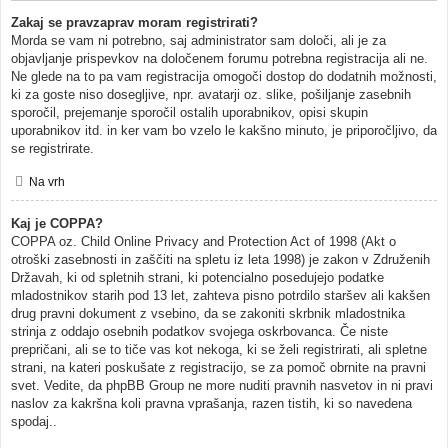
Zakaj se pravzaprav moram registrirati?
Morda se vam ni potrebno, saj administrator sam določi, ali je za
objavljanje prispevkov na določenem forumu potrebna registracija ali ne.
Ne glede na to pa vam registracija omogoči dostop do dodatnih možnosti,
ki za goste niso dosegljive, npr. avatarji oz. slike, pošiljanje zasebnih
sporočil, prejemanje sporočil ostalih uporabnikov, opisi skupin
uporabnikov itd. in ker vam bo vzelo le kakšno minuto, je priporočljivo, da
se registrirate.
Na vrh
Kaj je COPPA?
COPPA oz. Child Online Privacy and Protection Act of 1998 (Akt o
otroški zasebnosti in zaščiti na spletu iz leta 1998) je zakon v Združenih
Državah, ki od spletnih strani, ki potencialno posedujejo podatke
mladostnikov starih pod 13 let, zahteva pisno potrdilo staršev ali kakšen
drug pravni dokument z vsebino, da se zakoniti skrbnik mladostnika
strinja z oddajo osebnih podatkov svojega oskrbovanca. Če niste
prepričani, ali se to tiče vas kot nekoga, ki se želi registrirati, ali spletne
strani, na kateri poskušate z registracijo, se za pomoč obrnite na pravni
svet. Vedite, da phpBB Group ne more nuditi pravnih nasvetov in ni pravi
naslov za kakršna koli pravna vprašanja, razen tistih, ki so navedena
spodaj..