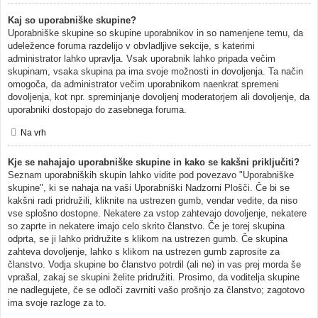
Kaj so uporabniške skupine?
Uporabniške skupine so skupine uporabnikov in so namenjene temu, da
udeležence foruma razdelijo v obvladljive sekcije, s katerimi
administrator lahko upravlja. Vsak uporabnik lahko pripada večim
skupinam, vsaka skupina pa ima svoje možnosti in dovoljenja. Ta način
omogoča, da administrator večim uporabnikom naenkrat spremeni
dovoljenja, kot npr. spreminjanje dovoljenj moderatorjem ali dovoljenje, da
uporabniki dostopajo do zasebnega foruma.
Na vrh
Kje se nahajajo uporabniške skupine in kako se kakšni priključiti?
Seznam uporabniških skupin lahko vidite pod povezavo "Uporabniške
skupine", ki se nahaja na vaši Uporabniški Nadzorni Plošči. Če bi se
kakšni radi pridružili, kliknite na ustrezen gumb, vendar vedite, da niso
vse splošno dostopne. Nekatere za vstop zahtevajo dovoljenje, nekatere
so zaprte in nekatere imajo celo skrito članstvo. Če je torej skupina
odprta, se ji lahko pridružite s klikom na ustrezen gumb. Če skupina
zahteva dovoljenje, lahko s klikom na ustrezen gumb zaprosite za
članstvo. Vodja skupine bo članstvo potrdil (ali ne) in vas prej morda še
vprašal, zakaj se skupini želite pridružiti. Prosimo, da voditelja skupine
ne nadlegujete, če se odloči zavrniti vašo prošnjo za članstvo; zagotovo
ima svoje razloge za to.