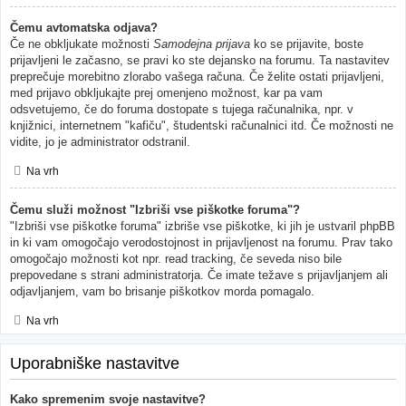
Čemu avtomatska odjava?
Če ne obkljukate možnosti
Samodejna prijava
ko se prijavite, boste
prijavljeni le začasno, se pravi ko ste dejansko na forumu. Ta nastavitev
preprečuje morebitno zlorabo vašega računa. Če želite ostati prijavljeni,
med prijavo obkljukajte prej omenjeno možnost, kar pa vam
odsvetujemo, če do foruma dostopate s tujega računalnika, npr. v
knjižnici, internetnem "kafiču", študentski računalnici itd. Če možnosti ne
vidite, jo je administrator odstranil.
Na vrh
Čemu služi možnost "Izbriši vse piškotke foruma"?
"Izbriši vse piškotke foruma" izbriše vse piškotke, ki jih je ustvaril phpBB
in ki vam omogočajo verodostojnost in prijavljenost na forumu. Prav tako
omogočajo možnosti kot npr. read tracking, če seveda niso bile
prepovedane s strani administratorja. Če imate težave s prijavljanjem ali
odjavljanjem, vam bo brisanje piškotkov morda pomagalo.
Na vrh
Uporabniške nastavitve
Kako spremenim svoje nastavitve?