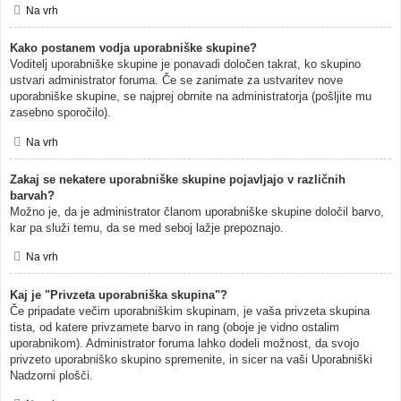
Na vrh
Kako postanem vodja uporabniške skupine?
Voditelj uporabniške skupine je ponavadi določen takrat, ko skupino
ustvari administrator foruma. Če se zanimate za ustvaritev nove
uporabniške skupine, se najprej obrnite na administratorja (pošljite mu
zasebno sporočilo).
Na vrh
Zakaj se nekatere uporabniške skupine pojavljajo v različnih
barvah?
Možno je, da je administrator članom uporabniške skupine določil barvo,
kar pa služi temu, da se med seboj lažje prepoznajo.
Na vrh
Kaj je "Privzeta uporabniška skupina"?
Če pripadate večim uporabniškim skupinam, je vaša privzeta skupina
tista, od katere privzamete barvo in rang (oboje je vidno ostalim
uporabnikom). Administrator foruma lahko dodeli možnost, da svojo
privzeto uporabniško skupino spremenite, in sicer na vaši Uporabniški
Nadzorni plošči.