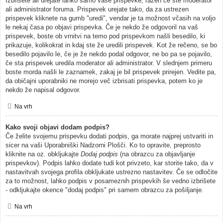
Izbrišete ali urejate lahko samo vaše prispevke, razen če ste moderator
ali administrator foruma. Prispevek urejate tako, da za ustrezen
prispevek kliknete na gumb "uredi", vendar je ta možnost včasih na voljo
le nekaj časa po objavi prispevka. Če je nekdo že odgovoril na vaš
prispevek, boste ob vrnitvi na temo pod prispevkom našli besedilo, ki
prikazuje, kolikokrat in kdaj ste že uredili prispevek. Kot že rečeno, se bo
besedilo pojavilo le, če je že nekdo podal odgovor, ne bo pa se pojavilo,
če sta prispevek uredila moderator ali administrator. V slednjem primeru
boste morda našli le zaznamek, zakaj je bil prispevek prirejen. Vedite pa,
da običajni uporabniki ne morejo več izbrisati prispevka, potem ko je
nekdo že napisal odgovor.
Na vrh
Kako svoji objavi dodam podpis?
Če želite svojemu prispevku dodati podpis, ga morate najprej ustvariti in
sicer na vaši Uporabniški Nadzorni Plošči. Ko to opravite, preprosto
kliknite na oz. obkljukajte
Dodaj podpis
(na obrazcu za objavljanje
prispevkov). Podpis lahko dodate tudi kot privzeto, kar storite tako, da v
nastavitvah svojega profila obkljukate ustrezno nastavitev. Če se odločite
za to možnost, lahko podpis v posameznih prispevkih še vedno izbrišete
- odkljukajte okence "dodaj podpis" pri samem obrazcu za pošiljanje.
Na vrh