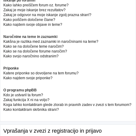
Iskanje po forumih
Kako lahko preiščem forum oz. forume?
Zakaj je moje iskanje brez rezultatov?
Zakaj je odgovor na moje iskanje zgolj prazna stran!?
Kako poiščem določene člane?
Kako najdem svoje objave in teme?
Naročnine na teme in zaznamki
Kakšna je razlika med zaznamki in naročninami na teme?
Kako se na določene teme naročim?
Kako se na določene forume naročim?
Kako svojo naročnino odstranim?
Priponke
Katere priponke so dovoljene na tem forumu?
Kako najdem svoje priponke?
O programu phpBB
Kdo je ustvaril ta forum?
Zakaj funkcija X ni na voljo?
Koga lahko kontaktiram glede zlorab in pravnih zadev v zvezi s tem forumom?
Kako kontaktiram skrbnika strani?
Vprašanja v zvezi z registracijo in prijavo