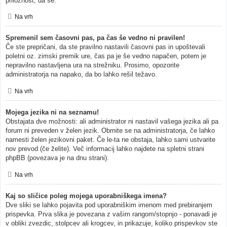
priložnost, da se.
Na vrh
Spremenil sem časovni pas, pa čas še vedno ni pravilen!
Če ste prepričani, da ste pravilno nastavili časovni pas in upoštevali
poletni oz. zimski premik ure, čas pa je še vedno napačen, potem je
nepravilno nastavljena ura na strežniku. Prosimo, opozorite
administratorja na napako, da bo lahko rešil težavo.
Na vrh
Mojega jezika ni na seznamu!
Obstajata dve možnosti: ali administrator ni nastavil vašega jezika ali pa
forum ni preveden v želen jezik. Obrnite se na administratorja, če lahko
namesti želen jezikovni paket. Če le-ta ne obstaja, lahko sami ustvarite
nov prevod (če želite). Več informacij lahko najdete na spletni strani
phpBB (povezava je na dnu strani).
Na vrh
Kaj so sličice poleg mojega uporabniškega imena?
Dve sliki se lahko pojavita pod uporabniškim imenom med prebiranjem
prispevka. Prva slika je povezana z vašim rangom/stopnjo - ponavadi je
v obliki zvezdic, stolpcev ali krogcev, in prikazuje, koliko prispevkov ste