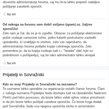
obvestite administratorja foruma, saj mu le-ta lahko prepreči nadaljno
pošiljanje zasebnih sporočil.
Na vrh
Od nekoga na forumu sem dobil vsiljeno (spam) oz. žaljivo
sporočilo!
Zelo nam je žal, da se je to zgodilo. Obrazec za pošiljanje elektronske
pošte vsebuje varnostne točke, preko katerih poskušamo zaslediti
uporabnike, ki izrabljajo to storitev, zato vas naprošamo, da
administratorju foruma pošljete kopijo celotnega sporočila. Zelo
pomembno je, da ta kopija vsebuje tudi t.i. "header" (del, kjer so
podrobnosti o pošiljatelju), saj bo tako administrator lahko ukrepal.
Na vrh
Prijatelji in Sovražniki
Kdo so moji Prijatelji in Sovražniki na seznamu?
Te sezname lahko uporabite za organizacijo ostalih članov foruma. Člani
z vašega seznama Prijateljev bodo dostopni tudi na Uporabniški Nadzorni
Plošči pod hitro povezavo, da boste lahko videli njihov status prisotnosti
in da jim boste lahko pošiljali zasebna sporočila. Če boste koga dodali
pod Sovražnike, bodo vsa njegova sporočila skrita in avtomatsko