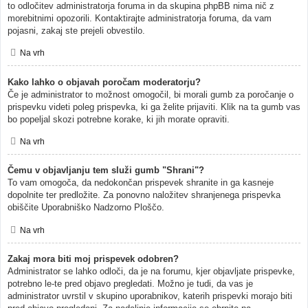
to odločitev administratorja foruma in da skupina phpBB nima nič z
morebitnimi opozorili. Kontaktirajte administratorja foruma, da vam
pojasni, zakaj ste prejeli obvestilo.
Na vrh
Kako lahko o objavah poročam moderatorju?
Če je administrator to možnost omogočil, bi morali gumb za poročanje o
prispevku videti poleg prispevka, ki ga želite prijaviti. Klik na ta gumb vas
bo popeljal skozi potrebne korake, ki jih morate opraviti.
Na vrh
Čemu v objavljanju tem služi gumb "Shrani"?
To vam omogoča, da nedokončan prispevek shranite in ga kasneje
dopolnite ter predložite. Za ponovno naložitev shranjenega prispevka
obiščite Uporabniško Nadzorno Ploščo.
Na vrh
Zakaj mora biti moj prispevek odobren?
Administrator se lahko odloči, da je na forumu, kjer objavljate prispevke,
potrebno le-te pred objavo pregledati. Možno je tudi, da vas je
administrator uvrstil v skupino uporabnikov, katerih prispevki morajo biti