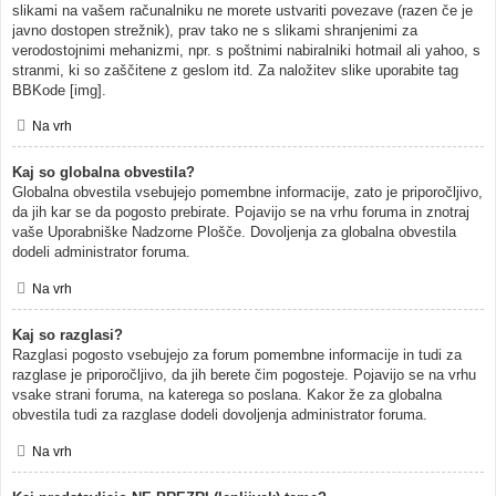
slikami na vašem računalniku ne morete ustvariti povezave (razen če je
javno dostopen strežnik), prav tako ne s slikami shranjenimi za
verodostojnimi mehanizmi, npr. s poštnimi nabiralniki hotmail ali yahoo, s
stranmi, ki so zaščitene z geslom itd. Za naložitev slike uporabite tag
BBKode [img].
Na vrh
Kaj so globalna obvestila?
Globalna obvestila vsebujejo pomembne informacije, zato je priporočljivo,
da jih kar se da pogosto prebirate. Pojavijo se na vrhu foruma in znotraj
vaše Uporabniške Nadzorne Plošče. Dovoljenja za globalna obvestila
dodeli administrator foruma.
Na vrh
Kaj so razglasi?
Razglasi pogosto vsebujejo za forum pomembne informacije in tudi za
razglase je priporočljivo, da jih berete čim pogosteje. Pojavijo se na vrhu
vsake strani foruma, na katerega so poslana. Kakor že za globalna
obvestila tudi za razglase dodeli dovoljenja administrator foruma.
Na vrh