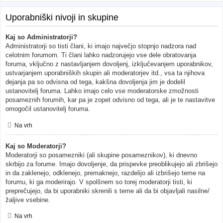
Uporabniški nivoji in skupine
Kaj so Administratorji?
Administratorji so tisti člani, ki imajo največjo stopnjo nadzora nad
celotnim forumom. Ti člani lahko nadzorujejo vse dele obratovanja
foruma, vključno z nastavljanjem dovoljenj, izključevanjem uporabnikov,
ustvarjanjem uporabniških skupin ali moderatorjev itd., vsa ta njihova
dejanja pa so odvisna od tega, kakšna dovoljenja jim je dodelil
ustanovitelj foruma. Lahko imajo celo vse moderatorske zmožnosti
posameznih forumih, kar pa je zopet odvisno od tega, ali je te nastavitve
omogočil ustanovitelj foruma.
Na vrh
Kaj so Moderatorji?
Moderatorji so posamezniki (ali skupine posameznikov), ki dnevno
skrbijo za forume. Imajo dovoljenje, da prispevke preoblikujejo ali zbrišejo
in da zaklenejo, odklenejo, premaknejo, razdelijo ali izbrišejo teme na
forumu, ki ga moderirajo. V spolšnem so torej moderatorji tisti, ki
preprečujejo, da bi uporabniki skrenili s teme ali da bi objavljali nasilne/
žaljive vsebine.
Na vrh