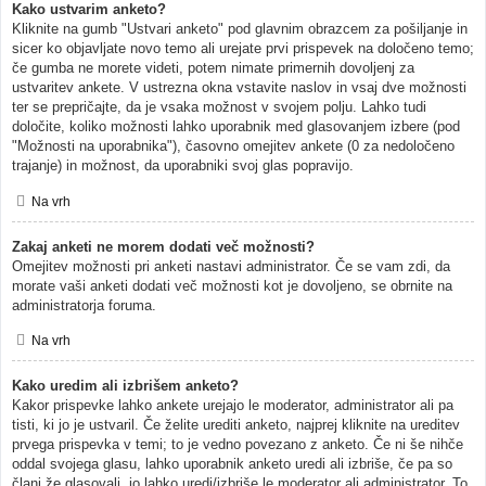
Kako ustvarim anketo?
Kliknite na gumb "Ustvari anketo" pod glavnim obrazcem za pošiljanje in
sicer ko objavljate novo temo ali urejate prvi prispevek na določeno temo;
če gumba ne morete videti, potem nimate primernih dovoljenj za
ustvaritev ankete. V ustrezna okna vstavite naslov in vsaj dve možnosti
ter se prepričajte, da je vsaka možnost v svojem polju. Lahko tudi
določite, koliko možnosti lahko uporabnik med glasovanjem izbere (pod
"Možnosti na uporabnika"), časovno omejitev ankete (0 za nedoločeno
trajanje) in možnost, da uporabniki svoj glas popravijo.
Na vrh
Zakaj anketi ne morem dodati več možnosti?
Omejitev možnosti pri anketi nastavi administrator. Če se vam zdi, da
morate vaši anketi dodati več možnosti kot je dovoljeno, se obrnite na
administratorja foruma.
Na vrh
Kako uredim ali izbrišem anketo?
Kakor prispevke lahko ankete urejajo le moderator, administrator ali pa
tisti, ki jo je ustvaril. Če želite urediti anketo, najprej kliknite na ureditev
prvega prispevka v temi; to je vedno povezano z anketo. Če ni še nihče
oddal svojega glasu, lahko uporabnik anketo uredi ali izbriše, če pa so
člani že glasovali, jo lahko uredi/izbriše le moderator ali administrator. To