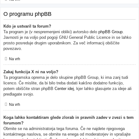
O programu phpBB
Kdo je ustvaril ta forum?
Ta program je (v nespremenjeni obliki) avtorsko delo
phpBB Group
.
Javnosti je na voljo pod pogoji GNU General Public Licence in se lahko
prosto posreduje drugim uporabnikom. Za več informacij obiščite
povezavo.
Na vrh
Zakaj funkcija X ni na voljo?
Ta programska oprema je delo skupine phpBB Group, ki ima zanj tudi
licenco. Če mislite, da bi bilo treba dodati kakšno dodatno funkcijo,
potem obiščite stran phpBB
Center idej
, kjer lahko glasujete za ideje ali
predlagate svojo.
Na vrh
Koga lahko kontaktiram glede zlorab in pravnih zadev v zvezi s tem
forumom?
Obrnite se na administratorja tega foruma. Če ne najdete njegovega
kontaktnega naslova, se obrnite na enega od moderatorjev in vprašajte