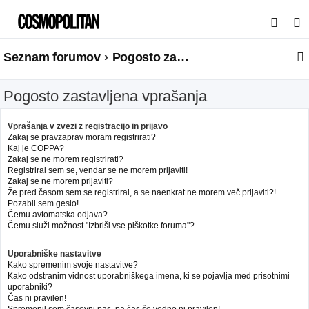
I
s
Seznam forumov
Pogosto zastavljena vprašanja
k
a
Pogosto zastavljena vprašanja
n
j
Vprašanja v zvezi z registracijo in prijavo
e
Zakaj se pravzaprav moram registrirati?
Kaj je COPPA?
Zakaj se ne morem registrirati?
Registriral sem se, vendar se ne morem prijaviti!
Zakaj se ne morem prijaviti?
Že pred časom sem se registriral, a se naenkrat ne morem več prijaviti?!
Pozabil sem geslo!
Čemu avtomatska odjava?
Čemu služi možnost "Izbriši vse piškotke foruma"?
Uporabniške nastavitve
Kako spremenim svoje nastavitve?
Kako odstranim vidnost uporabniškega imena, ki se pojavlja med prisotnimi
uporabniki?
Čas ni pravilen!
Spremenil sem časovni pas, pa čas še vedno ni pravilen!