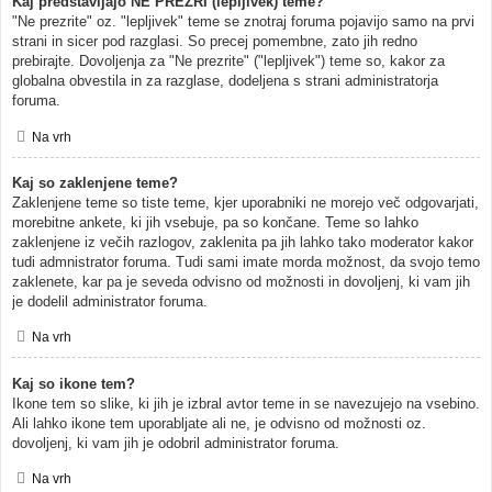
Kaj predstavljajo NE PREZRI (lepljivek) teme?
"Ne prezrite" oz. "lepljivek" teme se znotraj foruma pojavijo samo na prvi
strani in sicer pod razglasi. So precej pomembne, zato jih redno
prebirajte. Dovoljenja za "Ne prezrite" ("lepljivek") teme so, kakor za
globalna obvestila in za razglase, dodeljena s strani administratorja
foruma.
Na vrh
Kaj so zaklenjene teme?
Zaklenjene teme so tiste teme, kjer uporabniki ne morejo več odgovarjati,
morebitne ankete, ki jih vsebuje, pa so končane. Teme so lahko
zaklenjene iz večih razlogov, zaklenita pa jih lahko tako moderator kakor
tudi admnistrator foruma. Tudi sami imate morda možnost, da svojo temo
zaklenete, kar pa je seveda odvisno od možnosti in dovoljenj, ki vam jih
je dodelil administrator foruma.
Na vrh
Kaj so ikone tem?
Ikone tem so slike, ki jih je izbral avtor teme in se navezujejo na vsebino.
Ali lahko ikone tem uporabljate ali ne, je odvisno od možnosti oz.
dovoljenj, ki vam jih je odobril administrator foruma.
Na vrh