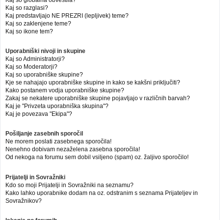
Kaj so globalna obvestila?
Kaj so razglasi?
Kaj predstavljajo NE PREZRI (lepljivek) teme?
Kaj so zaklenjene teme?
Kaj so ikone tem?
Uporabniški nivoji in skupine
Kaj so Administratorji?
Kaj so Moderatorji?
Kaj so uporabniške skupine?
Kje se nahajajo uporabniške skupine in kako se kakšni priključiti?
Kako postanem vodja uporabniške skupine?
Zakaj se nekatere uporabniške skupine pojavljajo v različnih barvah?
Kaj je "Privzeta uporabniška skupina"?
Kaj je povezava "Ekipa"?
Pošiljanje zasebnih sporočil
Ne morem poslati zasebnega sporočila!
Nenehno dobivam nezaželena zasebna sporočila!
Od nekoga na forumu sem dobil vsiljeno (spam) oz. žaljivo sporočilo!
Prijatelji in Sovražniki
Kdo so moji Prijatelji in Sovražniki na seznamu?
Kako lahko uporabnike dodam na oz. odstranim s seznama Prijateljev in
Sovražnikov?