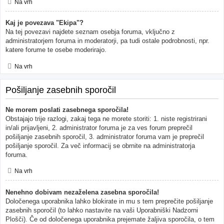
Na vrh
Kaj je povezava "Ekipa"?
Na tej povezavi najdete seznam osebja foruma, vključno z
administratorjem foruma in moderatorji, pa tudi ostale podrobnosti, npr.
katere forume te osebe moderirajo.
Na vrh
Pošiljanje zasebnih sporočil
Ne morem poslati zasebnega sporočila!
Obstajajo trije razlogi, zakaj tega ne morete storiti: 1. niste registrirani
in/ali prijavljeni, 2. administrator foruma je za ves forum preprečil
pošiljanje zasebnih sporočil, 3. administrator foruma vam je preprečil
pošiljanje sporočil. Za več informacij se obrnite na administratorja
foruma.
Na vrh
Nenehno dobivam nezaželena zasebna sporočila!
Določenega uporabnika lahko blokirate in mu s tem preprečite pošiljanje
zasebnih sporočil (to lahko nastavite na vaši Uporabniški Nadzorni
Plošči). Če od določenega uporabnika prejemate žaljiva sporočila, o tem