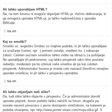
Ali lahko uporabljam HTML?
Ne, na tem forumu ni mogoče objavljati HTML-ja. Večino oblikovanja, ki
ga omogoča uporaba HTML-ja, je lahko nadomeščena z uporabo
BBKode.
Na vrh
Kaj so smeški?
Smeški oz. angleško Smilies so majhne podobe, ki jih lahko uporabljate
za izražanje čustev, npr. :) pomeni veselje, medtem ko :( nakazuje
žalost. Celoten seznam smeškov lahko vidite na obrazcu za pošiljanje.
Ne uporabljajte jih prekomerno, saj lahko prispevek tako hitro postane
neberljiv, moderator pa bo izbrisal vaše smeške ali pa kar celoten
prispevek. Administrator foruma je morda celo nastavil številčno omejitev
uporabe smeškov, ki jih lahko v prispevku uporabite.
Na vrh
Ali lahko objavljam tudi slike?
Da, tudi slike lahko objavite v prispevku. Če je administrator dovolil
uporabo priponk, boste podobo lahko naložili na forum, drugače pa
morate navesti povezavo z javno dostopnim strežnikom, na katerem je
podoba shranjena, npr. http://www.primer-strani.com/moja-slika.gif. S