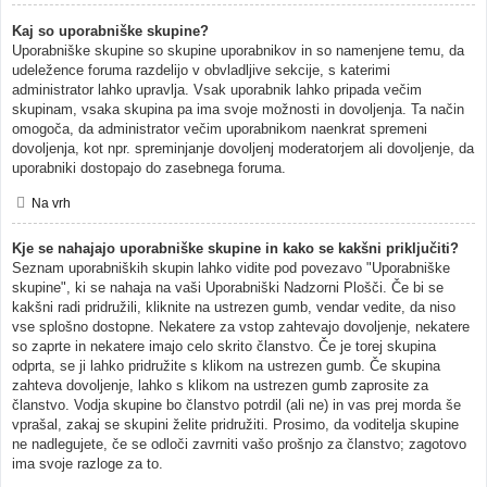
Kaj so uporabniške skupine?
Uporabniške skupine so skupine uporabnikov in so namenjene temu, da
udeležence foruma razdelijo v obvladljive sekcije, s katerimi
administrator lahko upravlja. Vsak uporabnik lahko pripada večim
skupinam, vsaka skupina pa ima svoje možnosti in dovoljenja. Ta način
omogoča, da administrator večim uporabnikom naenkrat spremeni
dovoljenja, kot npr. spreminjanje dovoljenj moderatorjem ali dovoljenje, da
uporabniki dostopajo do zasebnega foruma.
Na vrh
Kje se nahajajo uporabniške skupine in kako se kakšni priključiti?
Seznam uporabniških skupin lahko vidite pod povezavo "Uporabniške
skupine", ki se nahaja na vaši Uporabniški Nadzorni Plošči. Če bi se
kakšni radi pridružili, kliknite na ustrezen gumb, vendar vedite, da niso
vse splošno dostopne. Nekatere za vstop zahtevajo dovoljenje, nekatere
so zaprte in nekatere imajo celo skrito članstvo. Če je torej skupina
odprta, se ji lahko pridružite s klikom na ustrezen gumb. Če skupina
zahteva dovoljenje, lahko s klikom na ustrezen gumb zaprosite za
članstvo. Vodja skupine bo članstvo potrdil (ali ne) in vas prej morda še
vprašal, zakaj se skupini želite pridružiti. Prosimo, da voditelja skupine
ne nadlegujete, če se odloči zavrniti vašo prošnjo za članstvo; zagotovo
ima svoje razloge za to.