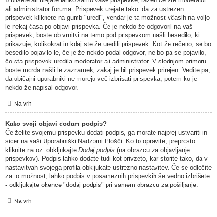
Izbrišete ali urejate lahko samo vaše prispevke, razen če ste moderator
ali administrator foruma. Prispevek urejate tako, da za ustrezen
prispevek kliknete na gumb "uredi", vendar je ta možnost včasih na voljo
le nekaj časa po objavi prispevka. Če je nekdo že odgovoril na vaš
prispevek, boste ob vrnitvi na temo pod prispevkom našli besedilo, ki
prikazuje, kolikokrat in kdaj ste že uredili prispevek. Kot že rečeno, se bo
besedilo pojavilo le, če je že nekdo podal odgovor, ne bo pa se pojavilo,
če sta prispevek uredila moderator ali administrator. V slednjem primeru
boste morda našli le zaznamek, zakaj je bil prispevek prirejen. Vedite pa,
da običajni uporabniki ne morejo več izbrisati prispevka, potem ko je
nekdo že napisal odgovor.
Na vrh
Kako svoji objavi dodam podpis?
Če želite svojemu prispevku dodati podpis, ga morate najprej ustvariti in
sicer na vaši Uporabniški Nadzorni Plošči. Ko to opravite, preprosto
kliknite na oz. obkljukajte
Dodaj podpis
(na obrazcu za objavljanje
prispevkov). Podpis lahko dodate tudi kot privzeto, kar storite tako, da v
nastavitvah svojega profila obkljukate ustrezno nastavitev. Če se odločite
za to možnost, lahko podpis v posameznih prispevkih še vedno izbrišete
- odkljukajte okence "dodaj podpis" pri samem obrazcu za pošiljanje.
Na vrh