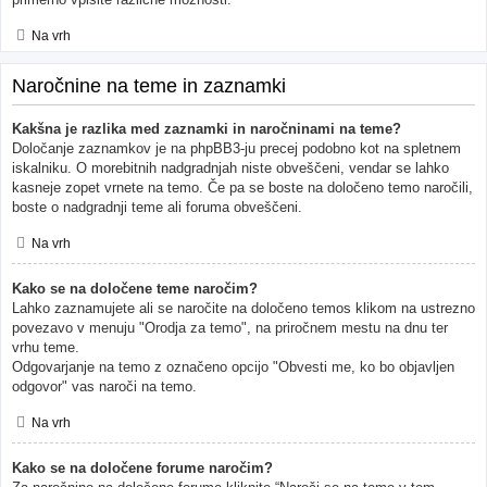
Na vrh
Naročnine na teme in zaznamki
Kakšna je razlika med zaznamki in naročninami na teme?
Določanje zaznamkov je na phpBB3-ju precej podobno kot na spletnem
iskalniku. O morebitnih nadgradnjah niste obveščeni, vendar se lahko
kasneje zopet vrnete na temo. Če pa se boste na določeno temo naročili,
boste o nadgradnji teme ali foruma obveščeni.
Na vrh
Kako se na določene teme naročim?
Lahko zaznamujete ali se naročite na določeno temos klikom na ustrezno
povezavo v menuju "Orodja za temo", na priročnem mestu na dnu ter
vrhu teme.
Odgovarjanje na temo z označeno opcijo "Obvesti me, ko bo objavljen
odgovor" vas naroči na temo.
Na vrh
Kako se na določene forume naročim?