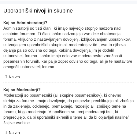
Uporabniški nivoji in skupine
Kaj so Administratorji?
Administratorji so tisti člani, ki imajo največjo stopnjo nadzora nad
celotnim forumom. Ti člani lahko nadzorujejo vse dele obratovanja
foruma, vključno z nastavljanjem dovoljenj, izključevanjem uporabnikov,
ustvarjanjem uporabniških skupin ali moderatorjev itd., vsa ta njihova
dejanja pa so odvisna od tega, kakšna dovoljenja jim je dodelil
ustanovitelj foruma. Lahko imajo celo vse moderatorske zmožnosti
posameznih forumih, kar pa je zopet odvisno od tega, ali je te nastavitve
omogočil ustanovitelj foruma.
Na vrh
Kaj so Moderatorji?
Moderatorji so posamezniki (ali skupine posameznikov), ki dnevno
skrbijo za forume. Imajo dovoljenje, da prispevke preoblikujejo ali zbrišejo
in da zaklenejo, odklenejo, premaknejo, razdelijo ali izbrišejo teme na
forumu, ki ga moderirajo. V spolšnem so torej moderatorji tisti, ki
preprečujejo, da bi uporabniki skrenili s teme ali da bi objavljali nasilne/
žaljive vsebine.
Na vrh