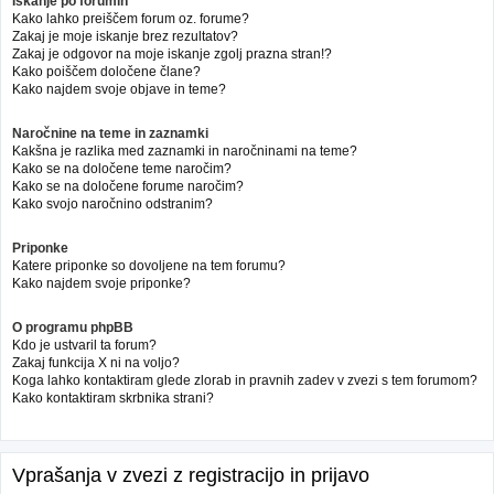
Iskanje po forumih
Kako lahko preiščem forum oz. forume?
Zakaj je moje iskanje brez rezultatov?
Zakaj je odgovor na moje iskanje zgolj prazna stran!?
Kako poiščem določene člane?
Kako najdem svoje objave in teme?
Naročnine na teme in zaznamki
Kakšna je razlika med zaznamki in naročninami na teme?
Kako se na določene teme naročim?
Kako se na določene forume naročim?
Kako svojo naročnino odstranim?
Priponke
Katere priponke so dovoljene na tem forumu?
Kako najdem svoje priponke?
O programu phpBB
Kdo je ustvaril ta forum?
Zakaj funkcija X ni na voljo?
Koga lahko kontaktiram glede zlorab in pravnih zadev v zvezi s tem forumom?
Kako kontaktiram skrbnika strani?
Vprašanja v zvezi z registracijo in prijavo