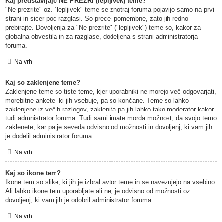
Kaj predstavljajo NE PREZRI (lepljivek) teme?
"Ne prezrite" oz. "lepljivek" teme se znotraj foruma pojavijo samo na prvi
strani in sicer pod razglasi. So precej pomembne, zato jih redno
prebirajte. Dovoljenja za "Ne prezrite" ("lepljivek") teme so, kakor za
globalna obvestila in za razglase, dodeljena s strani administratorja
foruma.
Na vrh
Kaj so zaklenjene teme?
Zaklenjene teme so tiste teme, kjer uporabniki ne morejo več odgovarjati,
morebitne ankete, ki jih vsebuje, pa so končane. Teme so lahko
zaklenjene iz večih razlogov, zaklenita pa jih lahko tako moderator kakor
tudi admnistrator foruma. Tudi sami imate morda možnost, da svojo temo
zaklenete, kar pa je seveda odvisno od možnosti in dovoljenj, ki vam jih
je dodelil administrator foruma.
Na vrh
Kaj so ikone tem?
Ikone tem so slike, ki jih je izbral avtor teme in se navezujejo na vsebino.
Ali lahko ikone tem uporabljate ali ne, je odvisno od možnosti oz.
dovoljenj, ki vam jih je odobril administrator foruma.
Na vrh