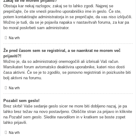
Zakaj se ne morem prijaviti?
Obstaja kar nekaj razlogov, zakaj se to lahko zgodi. Najprej se
prepričajte, če ste vnesli pravilno uporabniško ime in geslo. Če ste,
potem kontaktirajte administratorja in se prepričajte, da vas niso izključili.
Možno je tudi, da se je pojavila napaka v nastavitvah foruma, za kar pa
bo moral poskrbeti sam administrator.
Na vrh
Že pred časom sem se registriral, a se naenkrat ne morem več
prijaviti?!
Možno je, da so administratorji onemogočili ali izbrisali Vaš račun.
Marsikateri forum avtomatsko deaktivira uporabnike, kateri niso dosti
časa aktivni. Če se je to zgodilo, se ponovno registrirati in poizkusite biti
bolj aktivni na forumu.
Na vrh
Pozabil sem geslo!
Brez skrbi! Vaše sedanje geslo sicer ne more biti dobljeno nazaj, je pa
lahko brez težav na novo postavljeno. Obiščite stran za prijavo in kliknite
na
Pozabil sem geslo
. Sledite navodilom in v kratkem se boste zopet
lahko prijavili.
Na vrh