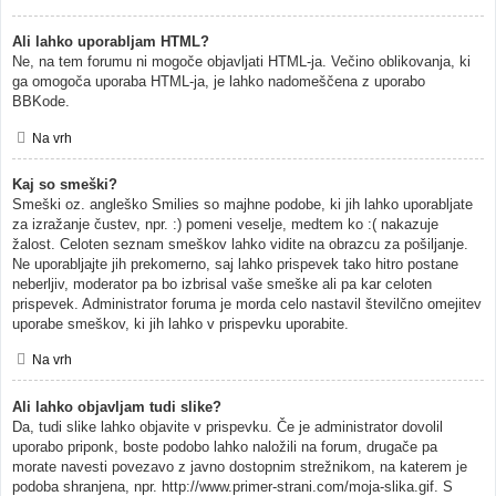
Ali lahko uporabljam HTML?
Ne, na tem forumu ni mogoče objavljati HTML-ja. Večino oblikovanja, ki
ga omogoča uporaba HTML-ja, je lahko nadomeščena z uporabo
BBKode.
Na vrh
Kaj so smeški?
Smeški oz. angleško Smilies so majhne podobe, ki jih lahko uporabljate
za izražanje čustev, npr. :) pomeni veselje, medtem ko :( nakazuje
žalost. Celoten seznam smeškov lahko vidite na obrazcu za pošiljanje.
Ne uporabljajte jih prekomerno, saj lahko prispevek tako hitro postane
neberljiv, moderator pa bo izbrisal vaše smeške ali pa kar celoten
prispevek. Administrator foruma je morda celo nastavil številčno omejitev
uporabe smeškov, ki jih lahko v prispevku uporabite.
Na vrh
Ali lahko objavljam tudi slike?
Da, tudi slike lahko objavite v prispevku. Če je administrator dovolil
uporabo priponk, boste podobo lahko naložili na forum, drugače pa
morate navesti povezavo z javno dostopnim strežnikom, na katerem je
podoba shranjena, npr. http://www.primer-strani.com/moja-slika.gif. S