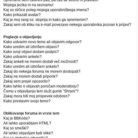
Mojega jezika ni na seznamu!
Kaj so sličice poleg mojega uporabniškega imena?
Kako prikazati avatar?
Kaj je moj rang oz. stopnja in kako ga spremenim?
Zakaj sem ob kliku na e-mail povezavo nekega uporabnika pozvan k prijavi?
Poglavje o objavljanju
Kako ustvarim novo temo ali objavim odgovor?
Kako uredim ali izbrišem objavo?
Kako svoji objavi dodam podpis?
Kako ustvarim anketo?
Zakaj anketi ne morem dodati več možnosti?
Kako uredim ali izbrišem anketo?
Zakaj do nekega foruma ne morem dostopati?
Zakaj ne morem dodati priponk?
Zakaj sem prejel opozorilo?
Kako lahko o objavah poročam moderatorju?
Čemu v objavljanju tem služi gumb "Shrani"?
Zakaj mora biti moj prispevek odobren?
Kako prestavim svojo temo?
Oblikovanje foruma in vrste tem
Kaj je BBKoda?
Ali lahko uporabljam HTML?
Kaj so smeški?
Ali lahko objavljam tudi slike?