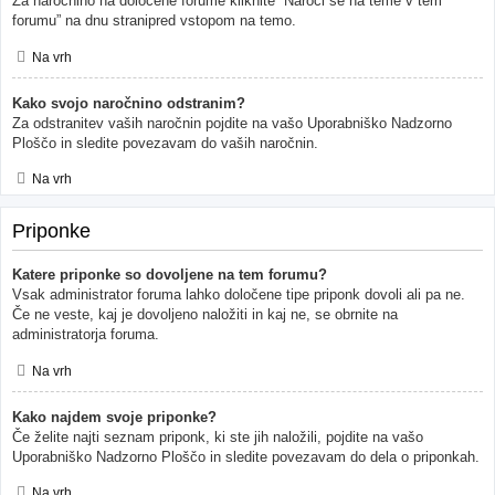
Za naročnino na določene forume kliknite “Naroči se na teme v tem
forumu” na dnu stranipred vstopom na temo.
Na vrh
Kako svojo naročnino odstranim?
Za odstranitev vaših naročnin pojdite na vašo Uporabniško Nadzorno
Ploščo in sledite povezavam do vaših naročnin.
Na vrh
Priponke
Katere priponke so dovoljene na tem forumu?
Vsak administrator foruma lahko določene tipe priponk dovoli ali pa ne.
Če ne veste, kaj je dovoljeno naložiti in kaj ne, se obrnite na
administratorja foruma.
Na vrh
Kako najdem svoje priponke?
Če želite najti seznam priponk, ki ste jih naložili, pojdite na vašo
Uporabniško Nadzorno Ploščo in sledite povezavam do dela o priponkah.
Na vrh