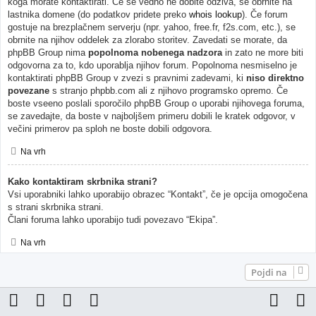
koga morate kontaktirati. Če še vedno ne dobite odziva, se obrnite na
lastnika domene (do podatkov pridete preko
whois lookup
). Če forum
gostuje na brezplačnem serverju (npr. yahoo, free.fr, f2s.com, etc.), se
obrnite na njihov oddelek za zlorabo storitev. Zavedati se morate, da
phpBB Group nima
popolnoma nobenega nadzora
in zato ne more biti
odgovorna za to, kdo uporablja njihov forum. Popolnoma nesmiselno je
kontaktirati phpBB Group v zvezi s pravnimi zadevami, ki
niso direktno
povezane
s stranjo phpbb.com ali z njihovo programsko opremo. Če
boste vseeno poslali sporočilo phpBB Group o uporabi njihovega foruma,
se zavedajte, da boste v najboljšem primeru dobili le kratek odgovor, v
večini primerov pa sploh ne boste dobili odgovora.
Na vrh
Kako kontaktiram skrbnika strani?
Vsi uporabniki lahko uporabijo obrazec “Kontakt”, če je opcija omogočena
s strani skrbnika strani.
Člani foruma lahko uporabijo tudi povezavo “Ekipa”.
Na vrh
Pojdi na