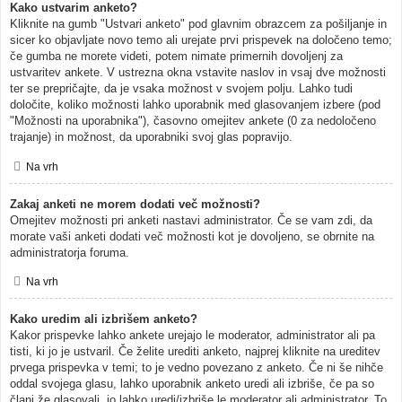
Kako ustvarim anketo?
Kliknite na gumb "Ustvari anketo" pod glavnim obrazcem za pošiljanje in
sicer ko objavljate novo temo ali urejate prvi prispevek na določeno temo;
če gumba ne morete videti, potem nimate primernih dovoljenj za
ustvaritev ankete. V ustrezna okna vstavite naslov in vsaj dve možnosti
ter se prepričajte, da je vsaka možnost v svojem polju. Lahko tudi
določite, koliko možnosti lahko uporabnik med glasovanjem izbere (pod
"Možnosti na uporabnika"), časovno omejitev ankete (0 za nedoločeno
trajanje) in možnost, da uporabniki svoj glas popravijo.
Na vrh
Zakaj anketi ne morem dodati več možnosti?
Omejitev možnosti pri anketi nastavi administrator. Če se vam zdi, da
morate vaši anketi dodati več možnosti kot je dovoljeno, se obrnite na
administratorja foruma.
Na vrh
Kako uredim ali izbrišem anketo?
Kakor prispevke lahko ankete urejajo le moderator, administrator ali pa
tisti, ki jo je ustvaril. Če želite urediti anketo, najprej kliknite na ureditev
prvega prispevka v temi; to je vedno povezano z anketo. Če ni še nihče
oddal svojega glasu, lahko uporabnik anketo uredi ali izbriše, če pa so
člani že glasovali, jo lahko uredi/izbriše le moderator ali administrator. To