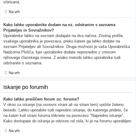
izbrisana.
Na vrh
Kako lahko uporabnike dodam na oz. odstranim s seznama
Prijateljev in Sovražnikov?
Uporabnike lahko na seznam dodajate na dva načina. Znotraj profila
vsakega uporabnika je povezava, preko katere ga lahko dodate na
seznam Prijateljev ali Sovražnikov. Druga možnost je vaša Uporabniška
Nadzorna Plošča, kjer uporabnike dodate neposredno z vnosom
njihovega članskega imena. Z enako metodo lahko uporabnike tudi
odstranite s seznama.
Na vrh
Iskanje po forumih
Kako lahko preiščem forum oz. forume?
V okno za iskanje (na osnovni strani ali na strani tem) vpišite želeno
besedo. Lahko uporabite tudi napredno iskanje, do katerega pridete, če
na kateri koli strani foruma kliknete na povezavo "Napredno iskanje".
Kako dostopate do iskanja je odvisno od stila, ki je na forumu uporabljen.
Na vrh