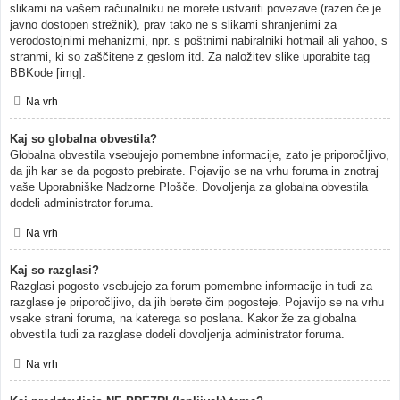
slikami na vašem računalniku ne morete ustvariti povezave (razen če je
javno dostopen strežnik), prav tako ne s slikami shranjenimi za
verodostojnimi mehanizmi, npr. s poštnimi nabiralniki hotmail ali yahoo, s
stranmi, ki so zaščitene z geslom itd. Za naložitev slike uporabite tag
BBKode [img].
Na vrh
Kaj so globalna obvestila?
Globalna obvestila vsebujejo pomembne informacije, zato je priporočljivo,
da jih kar se da pogosto prebirate. Pojavijo se na vrhu foruma in znotraj
vaše Uporabniške Nadzorne Plošče. Dovoljenja za globalna obvestila
dodeli administrator foruma.
Na vrh
Kaj so razglasi?
Razglasi pogosto vsebujejo za forum pomembne informacije in tudi za
razglase je priporočljivo, da jih berete čim pogosteje. Pojavijo se na vrhu
vsake strani foruma, na katerega so poslana. Kakor že za globalna
obvestila tudi za razglase dodeli dovoljenja administrator foruma.
Na vrh