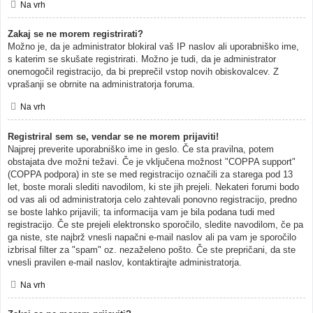
Na vrh
Zakaj se ne morem registrirati?
Možno je, da je administrator blokiral vaš IP naslov ali uporabniško ime,
s katerim se skušate registrirati. Možno je tudi, da je administrator
onemogočil registracijo, da bi preprečil vstop novih obiskovalcev. Z
vprašanji se obrnite na administratorja foruma.
Na vrh
Registriral sem se, vendar se ne morem prijaviti!
Najprej preverite uporabniško ime in geslo. Če sta pravilna, potem
obstajata dve možni težavi. Če je vključena možnost "COPPA support"
(COPPA podpora) in ste se med registracijo označili za starega pod 13
let, boste morali slediti navodilom, ki ste jih prejeli. Nekateri forumi bodo
od vas ali od administratorja celo zahtevali ponovno registracijo, predno
se boste lahko prijavili; ta informacija vam je bila podana tudi med
registracijo. Če ste prejeli elektronsko sporočilo, sledite navodilom, če pa
ga niste, ste najbrž vnesli napačni e-mail naslov ali pa vam je sporočilo
izbrisal filter za "spam" oz. nezaželeno pošto. Če ste prepričani, da ste
vnesli pravilen e-mail naslov, kontaktirajte administratorja.
Na vrh