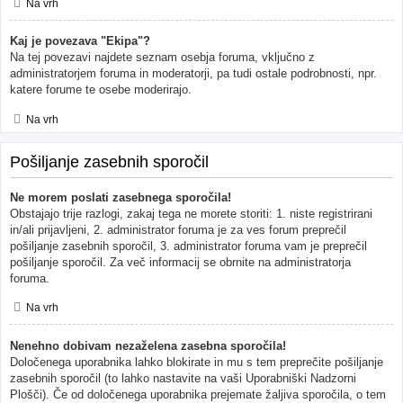
Na vrh
Kaj je povezava "Ekipa"?
Na tej povezavi najdete seznam osebja foruma, vključno z
administratorjem foruma in moderatorji, pa tudi ostale podrobnosti, npr.
katere forume te osebe moderirajo.
Na vrh
Pošiljanje zasebnih sporočil
Ne morem poslati zasebnega sporočila!
Obstajajo trije razlogi, zakaj tega ne morete storiti: 1. niste registrirani
in/ali prijavljeni, 2. administrator foruma je za ves forum preprečil
pošiljanje zasebnih sporočil, 3. administrator foruma vam je preprečil
pošiljanje sporočil. Za več informacij se obrnite na administratorja
foruma.
Na vrh
Nenehno dobivam nezaželena zasebna sporočila!
Določenega uporabnika lahko blokirate in mu s tem preprečite pošiljanje
zasebnih sporočil (to lahko nastavite na vaši Uporabniški Nadzorni
Plošči). Če od določenega uporabnika prejemate žaljiva sporočila, o tem