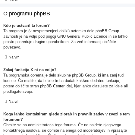
O programu phpBB
Kdo je ustvaril ta forum?
Ta program je (v nespremenjeni obliki) avtorsko delo
phpBB Group
.
Javnosti je na voljo pod pogoji GNU General Public Licence in se lahko
prosto posreduje drugim uporabnikom. Za več informacij obiščite
povezavo.
Na vrh
Zakaj funkcija X ni na voljo?
Ta programska oprema je delo skupine phpBB Group, ki ima zanj tudi
licenco. Če mislite, da bi bilo treba dodati kakšno dodatno funkcijo,
potem obiščite stran phpBB
Center idej
, kjer lahko glasujete za ideje ali
predlagate svojo.
Na vrh
Koga lahko kontaktiram glede zlorab in pravnih zadev v zvezi s tem
forumom?
Obrnite se na administratorja tega foruma. Če ne najdete njegovega
kontaktnega naslova, se obrnite na enega od moderatorjev in vprašajte