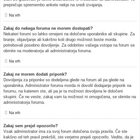
preprečuje spremembo ankete nekje na sredi izvajanja.
Na vrh
Zakaj do nekega foruma ne morem dostopati?
Nekateri forumi so lahko omejeni na določene uporabnike ali skupine. Za
branje, objavljanje ali kakršno koli drugo možnost boste morda
potrebovali posebno dovoljenje. Za odobritev vašega vstopa na forum se
obrnite na moderatorja ali administratorja foruma.
Na vrh
Zakaj ne morem dodati priponk?
Dovoljenja za priponke so dodeljena glede na forum ali pa glede na
uporabnika. Administrator foruma morda ni dovolil dodajanje priponk na
forumu, na katerem ste, ali pa je ta možnost dovoljena le določeni
skupini. Če ne veste, zakaj vam ta možnost ni omogočena, se obrnite na
administratorja foruma.
Na vrh
Zakaj sem prejel opozorilo?
Vsak administrator ima za svoj forum določena svoja pravila. Če ste
kakšno od teh pravil prekršili, ste verjetno prejeli opozorilo. Vedite, da je