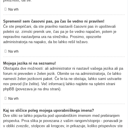
priložnost, da se.
Na vrh
Spremenil sem časovni pas, pa čas še vedno ni pravilen!
Če ste prepričani, da ste pravilno nastavili časovni pas in upoštevali
poletni oz. zimski premik ure, čas pa je še vedno napačen, potem je
nepravilno nastavljena ura na strežniku. Prosimo, opozorite
administratorja na napako, da bo lahko rešil težavo.
Na vrh
Mojega jezika ni na seznamu!
Obstajata dve možnosti: ali administrator ni nastavil vašega jezika ali pa
forum ni preveden v želen jezik. Obrnite se na administratorja, če lahko
namesti želen jezikovni paket. Če le-ta ne obstaja, lahko sami ustvarite
nov prevod (če želite). Več informacij lahko najdete na spletni strani
phpBB (povezava je na dnu strani).
Na vrh
Kaj so sličice poleg mojega uporabniškega imena?
Dve sliki se lahko pojavita pod uporabniškim imenom med prebiranjem
prispevka. Prva slika je povezana z vašim rangom/stopnjo - ponavadi je
v obliki zvezdic, stolpcev ali krogcev, in prikazuje, koliko prispevkov ste