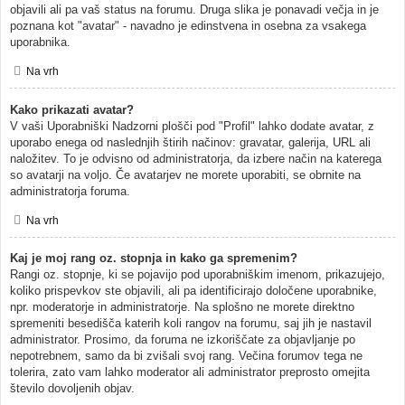
objavili ali pa vaš status na forumu. Druga slika je ponavadi večja in je
poznana kot "avatar" - navadno je edinstvena in osebna za vsakega
uporabnika.
Na vrh
Kako prikazati avatar?
V vaši Uporabniški Nadzorni plošči pod "Profil" lahko dodate avatar, z
uporabo enega od naslednjih štirih načinov: gravatar, galerija, URL ali
naložitev. To je odvisno od administratorja, da izbere način na katerega
so avatarji na voljo. Če avatarjev ne morete uporabiti, se obrnite na
administratorja foruma.
Na vrh
Kaj je moj rang oz. stopnja in kako ga spremenim?
Rangi oz. stopnje, ki se pojavijo pod uporabniškim imenom, prikazujejo,
koliko prispevkov ste objavili, ali pa identificirajo določene uporabnike,
npr. moderatorje in administratorje. Na splošno ne morete direktno
spremeniti besedišča katerih koli rangov na forumu, saj jih je nastavil
administrator. Prosimo, da foruma ne izkoriščate za objavljanje po
nepotrebnem, samo da bi zvišali svoj rang. Večina forumov tega ne
tolerira, zato vam lahko moderator ali administrator preprosto omejita
število dovoljenih objav.