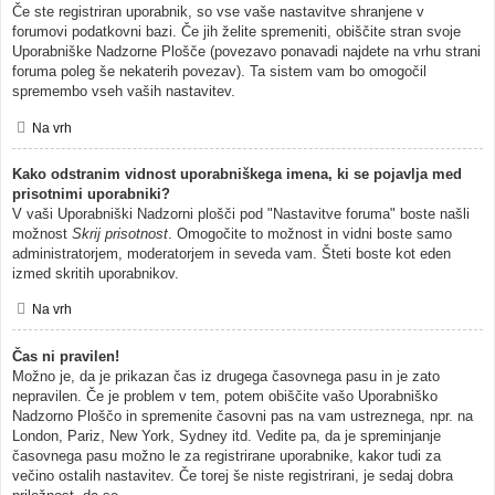
Če ste registriran uporabnik, so vse vaše nastavitve shranjene v
forumovi podatkovni bazi. Če jih želite spremeniti, obiščite stran svoje
Uporabniške Nadzorne Plošče (povezavo ponavadi najdete na vrhu strani
foruma poleg še nekaterih povezav). Ta sistem vam bo omogočil
spremembo vseh vaših nastavitev.
Na vrh
Kako odstranim vidnost uporabniškega imena, ki se pojavlja med
prisotnimi uporabniki?
V vaši Uporabniški Nadzorni plošči pod "Nastavitve foruma" boste našli
možnost
Skrij prisotnost
. Omogočite to možnost in vidni boste samo
administratorjem, moderatorjem in seveda vam. Šteti boste kot eden
izmed skritih uporabnikov.
Na vrh
Čas ni pravilen!
Možno je, da je prikazan čas iz drugega časovnega pasu in je zato
nepravilen. Če je problem v tem, potem obiščite vašo Uporabniško
Nadzorno Ploščo in spremenite časovni pas na vam ustreznega, npr. na
London, Pariz, New York, Sydney itd. Vedite pa, da je spreminjanje
časovnega pasu možno le za registrirane uporabnike, kakor tudi za
večino ostalih nastavitev. Če torej še niste registrirani, je sedaj dobra