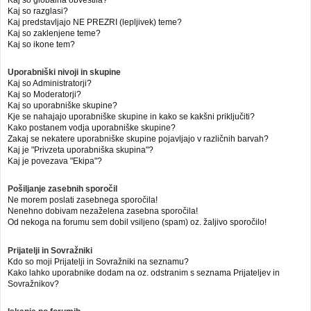
Kaj so globalna obvestila?
Kaj so razglasi?
Kaj predstavljajo NE PREZRI (lepljivek) teme?
Kaj so zaklenjene teme?
Kaj so ikone tem?
Uporabniški nivoji in skupine
Kaj so Administratorji?
Kaj so Moderatorji?
Kaj so uporabniške skupine?
Kje se nahajajo uporabniške skupine in kako se kakšni priključiti?
Kako postanem vodja uporabniške skupine?
Zakaj se nekatere uporabniške skupine pojavljajo v različnih barvah?
Kaj je "Privzeta uporabniška skupina"?
Kaj je povezava "Ekipa"?
Pošiljanje zasebnih sporočil
Ne morem poslati zasebnega sporočila!
Nenehno dobivam nezaželena zasebna sporočila!
Od nekoga na forumu sem dobil vsiljeno (spam) oz. žaljivo sporočilo!
Prijatelji in Sovražniki
Kdo so moji Prijatelji in Sovražniki na seznamu?
Kako lahko uporabnike dodam na oz. odstranim s seznama Prijateljev in
Sovražnikov?