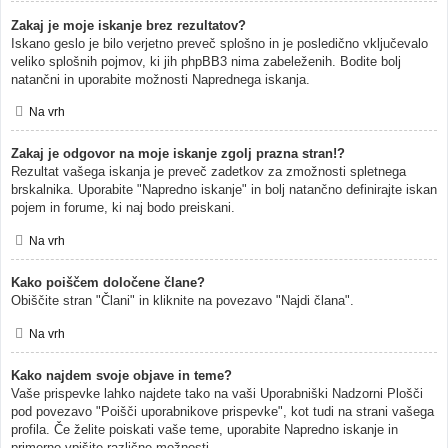
Zakaj je moje iskanje brez rezultatov?
Iskano geslo je bilo verjetno preveč splošno in je posledično vključevalo
veliko splošnih pojmov, ki jih phpBB3 nima zabeleženih. Bodite bolj
natančni in uporabite možnosti Naprednega iskanja.
Na vrh
Zakaj je odgovor na moje iskanje zgolj prazna stran!?
Rezultat vašega iskanja je preveč zadetkov za zmožnosti spletnega
brskalnika. Uporabite "Napredno iskanje" in bolj natančno definirajte iskan
pojem in forume, ki naj bodo preiskani.
Na vrh
Kako poiščem določene člane?
Obiščite stran "Člani" in kliknite na povezavo "Najdi člana".
Na vrh
Kako najdem svoje objave in teme?
Vaše prispevke lahko najdete tako na vaši Uporabniški Nadzorni Plošči
pod povezavo "Poišči uporabnikove prispevke", kot tudi na strani vašega
profila. Če želite poiskati vaše teme, uporabite Napredno iskanje in
primerno vpišite različne možnosti.