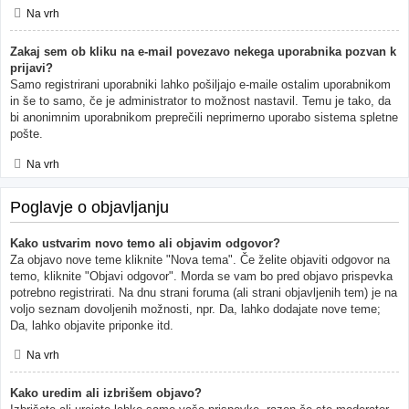
Na vrh
Zakaj sem ob kliku na e-mail povezavo nekega uporabnika pozvan k
prijavi?
Samo registrirani uporabniki lahko pošiljajo e-maile ostalim uporabnikom
in še to samo, če je administrator to možnost nastavil. Temu je tako, da
bi anonimnim uporabnikom preprečili neprimerno uporabo sistema spletne
pošte.
Na vrh
Poglavje o objavljanju
Kako ustvarim novo temo ali objavim odgovor?
Za objavo nove teme kliknite "Nova tema". Če želite objaviti odgovor na
temo, kliknite "Objavi odgovor". Morda se vam bo pred objavo prispevka
potrebno registrirati. Na dnu strani foruma (ali strani objavljenih tem) je na
voljo seznam dovoljenih možnosti, npr. Da, lahko dodajate nove teme;
Da, lahko objavite priponke itd.
Na vrh
Kako uredim ali izbrišem objavo?