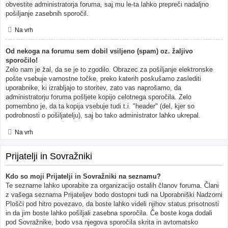
obvestite administratorja foruma, saj mu le-ta lahko prepreči nadaljno
pošiljanje zasebnih sporočil.
Na vrh
Od nekoga na forumu sem dobil vsiljeno (spam) oz. žaljivo
sporočilo!
Zelo nam je žal, da se je to zgodilo. Obrazec za pošiljanje elektronske
pošte vsebuje varnostne točke, preko katerih poskušamo zaslediti
uporabnike, ki izrabljajo to storitev, zato vas naprošamo, da
administratorju foruma pošljete kopijo celotnega sporočila. Zelo
pomembno je, da ta kopija vsebuje tudi t.i. "header" (del, kjer so
podrobnosti o pošiljatelju), saj bo tako administrator lahko ukrepal.
Na vrh
Prijatelji in Sovražniki
Kdo so moji Prijatelji in Sovražniki na seznamu?
Te sezname lahko uporabite za organizacijo ostalih članov foruma. Člani
z vašega seznama Prijateljev bodo dostopni tudi na Uporabniški Nadzorni
Plošči pod hitro povezavo, da boste lahko videli njihov status prisotnosti
in da jim boste lahko pošiljali zasebna sporočila. Če boste koga dodali
pod Sovražnike, bodo vsa njegova sporočila skrita in avtomatsko