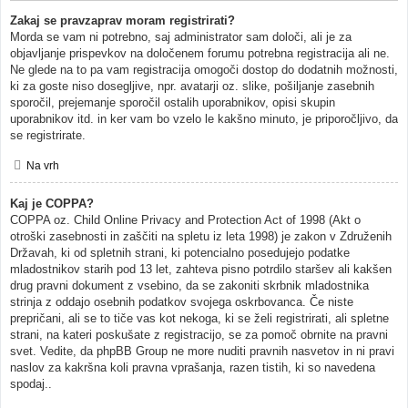
Zakaj se pravzaprav moram registrirati?
Morda se vam ni potrebno, saj administrator sam določi, ali je za
objavljanje prispevkov na določenem forumu potrebna registracija ali ne.
Ne glede na to pa vam registracija omogoči dostop do dodatnih možnosti,
ki za goste niso dosegljive, npr. avatarji oz. slike, pošiljanje zasebnih
sporočil, prejemanje sporočil ostalih uporabnikov, opisi skupin
uporabnikov itd. in ker vam bo vzelo le kakšno minuto, je priporočljivo, da
se registrirate.
Na vrh
Kaj je COPPA?
COPPA oz. Child Online Privacy and Protection Act of 1998 (Akt o
otroški zasebnosti in zaščiti na spletu iz leta 1998) je zakon v Združenih
Državah, ki od spletnih strani, ki potencialno posedujejo podatke
mladostnikov starih pod 13 let, zahteva pisno potrdilo staršev ali kakšen
drug pravni dokument z vsebino, da se zakoniti skrbnik mladostnika
strinja z oddajo osebnih podatkov svojega oskrbovanca. Če niste
prepričani, ali se to tiče vas kot nekoga, ki se želi registrirati, ali spletne
strani, na kateri poskušate z registracijo, se za pomoč obrnite na pravni
svet. Vedite, da phpBB Group ne more nuditi pravnih nasvetov in ni pravi
naslov za kakršna koli pravna vprašanja, razen tistih, ki so navedena
spodaj..