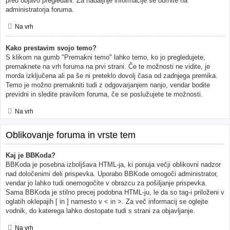
pred objavo pregledani. Za nadaljnje informacije se obrnite na
administratorja foruma.
Na vrh
Kako prestavim svojo temo?
S klikom na gumb "Premakni temo" lahko temo, ko jo pregledujete,
premaknete na vrh foruma na prvi strani. Če te možnosti ne vidite, je
morda izključena ali pa še ni preteklo dovolj časa od zadnjega premika.
Temo je možno premakniti tudi z odgovarjanjem nanjo, vendar bodite
previdni in sledite pravilom foruma, če se poslužujete te možnosti.
Na vrh
Oblikovanje foruma in vrste tem
Kaj je BBKoda?
BBKoda je posebna izboljšava HTML-ja, ki ponuja večji oblikovni nadzor
nad določenimi deli prispevka. Uporabo BBKode omogoči administrator,
vendar jo lahko tudi onemogočite v obrazcu za pošiljanje prispevka.
Sama BBKoda je stilno precej podobna HTML-ju, le da so tag-i priloženi v
oglatih oklepajih [ in ] namesto v < in >. Za več informacij se oglejte
vodnik, do katerega lahko dostopate tudi s strani za objavljanje.
Na vrh