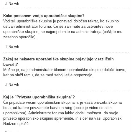
Na vrh
Kako postanem vodja uporabniške skupine?
Voditelj uporabniške skupine je ponavadi določen takrat, ko skupino
ustvari administrator foruma. Če se zanimate za ustvaritev nove
uporabniške skupine, se najprej obrnite na administratorja (pošljite mu
zasebno sporočilo).
Na vrh
Zakaj se nekatere uporabniške skupine pojavljajo v različnih
barvah?
Možno je, da je administrator članom uporabniške skupine določil barvo,
kar pa služi temu, da se med seboj lažje prepoznajo.
Na vrh
Kaj je "Privzeta uporabniška skupina"?
Če pripadate večim uporabniškim skupinam, je vaša privzeta skupina
tista, od katere privzamete barvo in rang (oboje je vidno ostalim
uporabnikom). Administrator foruma lahko dodeli možnost, da svojo
privzeto uporabniško skupino spremenite, in sicer na vaši Uporabniški
Nadzorni plošči.