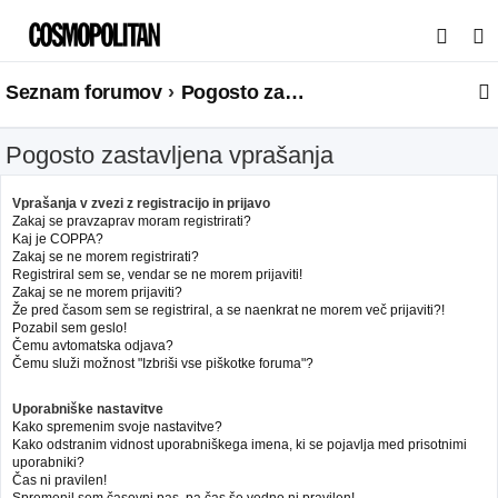
I
s
Seznam forumov
Pogosto zastavljena vprašanja
k
a
Pogosto zastavljena vprašanja
n
j
Vprašanja v zvezi z registracijo in prijavo
e
Zakaj se pravzaprav moram registrirati?
Kaj je COPPA?
Zakaj se ne morem registrirati?
Registriral sem se, vendar se ne morem prijaviti!
Zakaj se ne morem prijaviti?
Že pred časom sem se registriral, a se naenkrat ne morem več prijaviti?!
Pozabil sem geslo!
Čemu avtomatska odjava?
Čemu služi možnost "Izbriši vse piškotke foruma"?
Uporabniške nastavitve
Kako spremenim svoje nastavitve?
Kako odstranim vidnost uporabniškega imena, ki se pojavlja med prisotnimi
uporabniki?
Čas ni pravilen!
Spremenil sem časovni pas, pa čas še vedno ni pravilen!