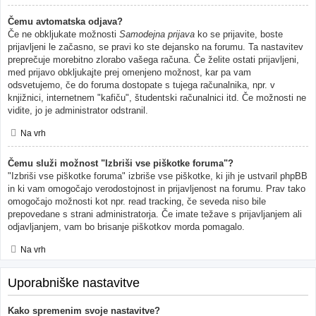
Čemu avtomatska odjava?
Če ne obkljukate možnosti
Samodejna prijava
ko se prijavite, boste
prijavljeni le začasno, se pravi ko ste dejansko na forumu. Ta nastavitev
preprečuje morebitno zlorabo vašega računa. Če želite ostati prijavljeni,
med prijavo obkljukajte prej omenjeno možnost, kar pa vam
odsvetujemo, če do foruma dostopate s tujega računalnika, npr. v
knjižnici, internetnem "kafiču", študentski računalnici itd. Če možnosti ne
vidite, jo je administrator odstranil.
Na vrh
Čemu služi možnost "Izbriši vse piškotke foruma"?
"Izbriši vse piškotke foruma" izbriše vse piškotke, ki jih je ustvaril phpBB
in ki vam omogočajo verodostojnost in prijavljenost na forumu. Prav tako
omogočajo možnosti kot npr. read tracking, če seveda niso bile
prepovedane s strani administratorja. Če imate težave s prijavljanjem ali
odjavljanjem, vam bo brisanje piškotkov morda pomagalo.
Na vrh
Uporabniške nastavitve
Kako spremenim svoje nastavitve?