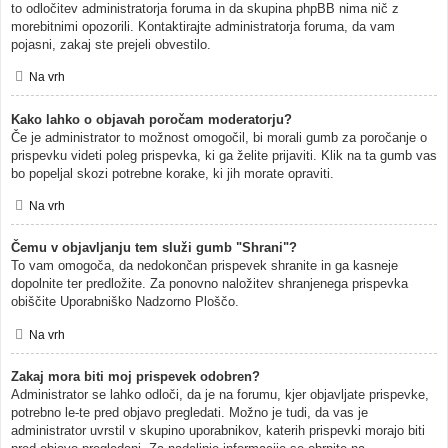
to odločitev administratorja foruma in da skupina phpBB nima nič z
morebitnimi opozorili. Kontaktirajte administratorja foruma, da vam
pojasni, zakaj ste prejeli obvestilo.
Na vrh
Kako lahko o objavah poročam moderatorju?
Če je administrator to možnost omogočil, bi morali gumb za poročanje o
prispevku videti poleg prispevka, ki ga želite prijaviti. Klik na ta gumb vas
bo popeljal skozi potrebne korake, ki jih morate opraviti.
Na vrh
Čemu v objavljanju tem služi gumb "Shrani"?
To vam omogoča, da nedokončan prispevek shranite in ga kasneje
dopolnite ter predložite. Za ponovno naložitev shranjenega prispevka
obiščite Uporabniško Nadzorno Ploščo.
Na vrh
Zakaj mora biti moj prispevek odobren?
Administrator se lahko odloči, da je na forumu, kjer objavljate prispevke,
potrebno le-te pred objavo pregledati. Možno je tudi, da vas je
administrator uvrstil v skupino uporabnikov, katerih prispevki morajo biti