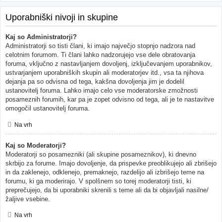
Uporabniški nivoji in skupine
Kaj so Administratorji?
Administratorji so tisti člani, ki imajo največjo stopnjo nadzora nad
celotnim forumom. Ti člani lahko nadzorujejo vse dele obratovanja
foruma, vključno z nastavljanjem dovoljenj, izključevanjem uporabnikov,
ustvarjanjem uporabniških skupin ali moderatorjev itd., vsa ta njihova
dejanja pa so odvisna od tega, kakšna dovoljenja jim je dodelil
ustanovitelj foruma. Lahko imajo celo vse moderatorske zmožnosti
posameznih forumih, kar pa je zopet odvisno od tega, ali je te nastavitve
omogočil ustanovitelj foruma.
Na vrh
Kaj so Moderatorji?
Moderatorji so posamezniki (ali skupine posameznikov), ki dnevno
skrbijo za forume. Imajo dovoljenje, da prispevke preoblikujejo ali zbrišejo
in da zaklenejo, odklenejo, premaknejo, razdelijo ali izbrišejo teme na
forumu, ki ga moderirajo. V spolšnem so torej moderatorji tisti, ki
preprečujejo, da bi uporabniki skrenili s teme ali da bi objavljali nasilne/
žaljive vsebine.
Na vrh