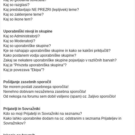
Kaj so globalna obvestila?
Kaj so razglasi?
Kaj predstavljajo NE PREZRI (lepljivek) teme?
Kaj so zaklenjene teme?
Kaj so ikone tem?
Uporabniški nivoji in skupine
Kaj so Administratorji?
Kaj so Moderatorji?
Kaj so uporabniške skupine?
Kje se nahajajo uporabniške skupine in kako se kakšni priključiti?
Kako postanem vodja uporabniške skupine?
Zakaj se nekatere uporabniške skupine pojavljajo v različnih barvah?
Kaj je "Privzeta uporabniška skupina"?
Kaj je povezava "Ekipa"?
Pošiljanje zasebnih sporočil
Ne morem poslati zasebnega sporočila!
Nenehno dobivam nezaželena zasebna sporočila!
Od nekoga na forumu sem dobil vsiljeno (spam) oz. žaljivo sporočilo!
Prijatelji in Sovražniki
Kdo so moji Prijatelji in Sovražniki na seznamu?
Kako lahko uporabnike dodam na oz. odstranim s seznama Prijateljev in
Sovražnikov?