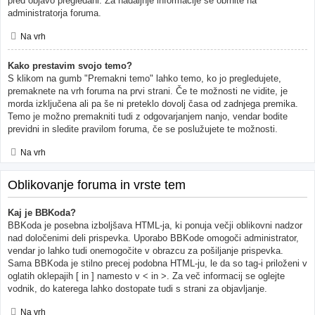
pred objavo pregledani. Za nadaljnje informacije se obrnite na
administratorja foruma.
Na vrh
Kako prestavim svojo temo?
S klikom na gumb "Premakni temo" lahko temo, ko jo pregledujete,
premaknete na vrh foruma na prvi strani. Če te možnosti ne vidite, je
morda izključena ali pa še ni preteklo dovolj časa od zadnjega premika.
Temo je možno premakniti tudi z odgovarjanjem nanjo, vendar bodite
previdni in sledite pravilom foruma, če se poslužujete te možnosti.
Na vrh
Oblikovanje foruma in vrste tem
Kaj je BBKoda?
BBKoda je posebna izboljšava HTML-ja, ki ponuja večji oblikovni nadzor
nad določenimi deli prispevka. Uporabo BBKode omogoči administrator,
vendar jo lahko tudi onemogočite v obrazcu za pošiljanje prispevka.
Sama BBKoda je stilno precej podobna HTML-ju, le da so tag-i priloženi v
oglatih oklepajih [ in ] namesto v < in >. Za več informacij se oglejte
vodnik, do katerega lahko dostopate tudi s strani za objavljanje.
Na vrh