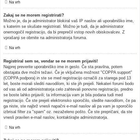
Na vrh
Zakaj se ne morem registrirati?
Možno je, da je administrator blokiral vaš IP naslov ali uporabniško ime,
s katerim se skušate registrirati. Možno je tudi, da je administrator
onemogočil registracijo, da bi preprečil vstop novih obiskovalcev. Z
vprašanji se obrnite na administratorja foruma.
Na vrh
Registriral sem se, vendar se ne morem prijaviti!
Najprej preverite uporabniško ime in geslo. Če sta pravilna, potem
obstajata dve možni težavi. Če je vključena možnost "COPPA support"
(COPPA podpora) in ste se med registracijo označili za starega pod 13
let, boste morali slediti navodilom, ki ste jih prejeli. Nekateri forumi bodo
od vas ali od administratorja celo zahtevali ponovno registracijo, predno
se boste lahko prijavili; ta informacija vam je bila podana tudi med
registracijo. Če ste prejeli elektronsko sporočilo, sledite navodilom, če pa
ga niste, ste najbrž vnesli napačni e-mail naslov ali pa vam je sporočilo
izbrisal filter za "spam" oz. nezaželeno pošto. Če ste prepričani, da ste
vnesli pravilen e-mail naslov, kontaktirajte administratorja.
Na vrh