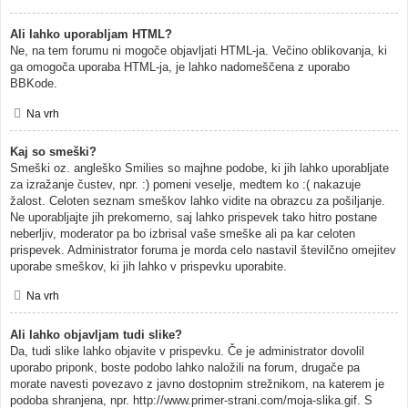
Ali lahko uporabljam HTML?
Ne, na tem forumu ni mogoče objavljati HTML-ja. Večino oblikovanja, ki
ga omogoča uporaba HTML-ja, je lahko nadomeščena z uporabo
BBKode.
Na vrh
Kaj so smeški?
Smeški oz. angleško Smilies so majhne podobe, ki jih lahko uporabljate
za izražanje čustev, npr. :) pomeni veselje, medtem ko :( nakazuje
žalost. Celoten seznam smeškov lahko vidite na obrazcu za pošiljanje.
Ne uporabljajte jih prekomerno, saj lahko prispevek tako hitro postane
neberljiv, moderator pa bo izbrisal vaše smeške ali pa kar celoten
prispevek. Administrator foruma je morda celo nastavil številčno omejitev
uporabe smeškov, ki jih lahko v prispevku uporabite.
Na vrh
Ali lahko objavljam tudi slike?
Da, tudi slike lahko objavite v prispevku. Če je administrator dovolil
uporabo priponk, boste podobo lahko naložili na forum, drugače pa
morate navesti povezavo z javno dostopnim strežnikom, na katerem je
podoba shranjena, npr. http://www.primer-strani.com/moja-slika.gif. S