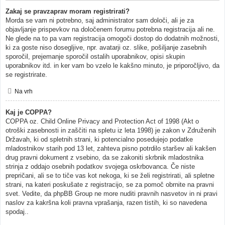
Zakaj se pravzaprav moram registrirati?
Morda se vam ni potrebno, saj administrator sam določi, ali je za
objavljanje prispevkov na določenem forumu potrebna registracija ali ne.
Ne glede na to pa vam registracija omogoči dostop do dodatnih možnosti,
ki za goste niso dosegljive, npr. avatarji oz. slike, pošiljanje zasebnih
sporočil, prejemanje sporočil ostalih uporabnikov, opisi skupin
uporabnikov itd. in ker vam bo vzelo le kakšno minuto, je priporočljivo, da
se registrirate.
Na vrh
Kaj je COPPA?
COPPA oz. Child Online Privacy and Protection Act of 1998 (Akt o
otroški zasebnosti in zaščiti na spletu iz leta 1998) je zakon v Združenih
Državah, ki od spletnih strani, ki potencialno posedujejo podatke
mladostnikov starih pod 13 let, zahteva pisno potrdilo staršev ali kakšen
drug pravni dokument z vsebino, da se zakoniti skrbnik mladostnika
strinja z oddajo osebnih podatkov svojega oskrbovanca. Če niste
prepričani, ali se to tiče vas kot nekoga, ki se želi registrirati, ali spletne
strani, na kateri poskušate z registracijo, se za pomoč obrnite na pravni
svet. Vedite, da phpBB Group ne more nuditi pravnih nasvetov in ni pravi
naslov za kakršna koli pravna vprašanja, razen tistih, ki so navedena
spodaj..