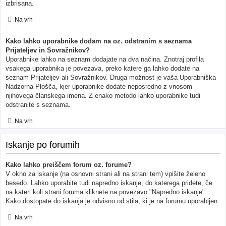
izbrisana.
Na vrh
Kako lahko uporabnike dodam na oz. odstranim s seznama
Prijateljev in Sovražnikov?
Uporabnike lahko na seznam dodajate na dva načina. Znotraj profila
vsakega uporabnika je povezava, preko katere ga lahko dodate na
seznam Prijateljev ali Sovražnikov. Druga možnost je vaša Uporabniška
Nadzorna Plošča, kjer uporabnike dodate neposredno z vnosom
njihovega članskega imena. Z enako metodo lahko uporabnike tudi
odstranite s seznama.
Na vrh
Iskanje po forumih
Kako lahko preiščem forum oz. forume?
V okno za iskanje (na osnovni strani ali na strani tem) vpišite želeno
besedo. Lahko uporabite tudi napredno iskanje, do katerega pridete, če
na kateri koli strani foruma kliknete na povezavo "Napredno iskanje".
Kako dostopate do iskanja je odvisno od stila, ki je na forumu uporabljen.
Na vrh