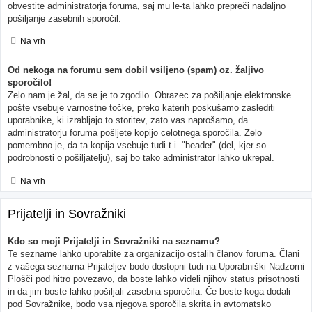
obvestite administratorja foruma, saj mu le-ta lahko prepreči nadaljno
pošiljanje zasebnih sporočil.
Na vrh
Od nekoga na forumu sem dobil vsiljeno (spam) oz. žaljivo
sporočilo!
Zelo nam je žal, da se je to zgodilo. Obrazec za pošiljanje elektronske
pošte vsebuje varnostne točke, preko katerih poskušamo zaslediti
uporabnike, ki izrabljajo to storitev, zato vas naprošamo, da
administratorju foruma pošljete kopijo celotnega sporočila. Zelo
pomembno je, da ta kopija vsebuje tudi t.i. "header" (del, kjer so
podrobnosti o pošiljatelju), saj bo tako administrator lahko ukrepal.
Na vrh
Prijatelji in Sovražniki
Kdo so moji Prijatelji in Sovražniki na seznamu?
Te sezname lahko uporabite za organizacijo ostalih članov foruma. Člani
z vašega seznama Prijateljev bodo dostopni tudi na Uporabniški Nadzorni
Plošči pod hitro povezavo, da boste lahko videli njihov status prisotnosti
in da jim boste lahko pošiljali zasebna sporočila. Če boste koga dodali
pod Sovražnike, bodo vsa njegova sporočila skrita in avtomatsko