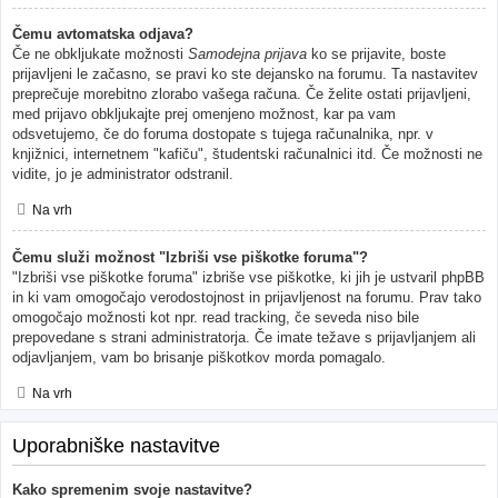
Čemu avtomatska odjava?
Če ne obkljukate možnosti
Samodejna prijava
ko se prijavite, boste
prijavljeni le začasno, se pravi ko ste dejansko na forumu. Ta nastavitev
preprečuje morebitno zlorabo vašega računa. Če želite ostati prijavljeni,
med prijavo obkljukajte prej omenjeno možnost, kar pa vam
odsvetujemo, če do foruma dostopate s tujega računalnika, npr. v
knjižnici, internetnem "kafiču", študentski računalnici itd. Če možnosti ne
vidite, jo je administrator odstranil.
Na vrh
Čemu služi možnost "Izbriši vse piškotke foruma"?
"Izbriši vse piškotke foruma" izbriše vse piškotke, ki jih je ustvaril phpBB
in ki vam omogočajo verodostojnost in prijavljenost na forumu. Prav tako
omogočajo možnosti kot npr. read tracking, če seveda niso bile
prepovedane s strani administratorja. Če imate težave s prijavljanjem ali
odjavljanjem, vam bo brisanje piškotkov morda pomagalo.
Na vrh
Uporabniške nastavitve
Kako spremenim svoje nastavitve?