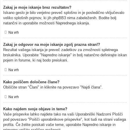
Zakaj je moje iskanje brez rezultatov?
Iskano geslo je bilo verjetno preveč splošno in je posledično vključevalo
veliko splošnih pojmov, ki jih phpBB3 nima zabeleženih. Bodite bolj
natančni in uporabite možnosti Naprednega iskanja.
Na vrh
Zakaj je odgovor na moje iskanje zgolj prazna stran!?
Rezultat vašega iskanja je preveč zadetkov za zmožnosti spletnega
brskalnika. Uporabite "Napredno iskanje" in bolj natančno definirajte iskan
pojem in forume, ki naj bodo preiskani.
Na vrh
Kako poiščem določene člane?
Obiščite stran "Člani" in kliknite na povezavo "Najdi člana".
Na vrh
Kako najdem svoje objave in teme?
Vaše prispevke lahko najdete tako na vaši Uporabniški Nadzorni Plošči
pod povezavo "Poišči uporabnikove prispevke", kot tudi na strani vašega
profila. Če želite poiskati vaše teme, uporabite Napredno iskanje in
primerno vpišite različne možnosti.