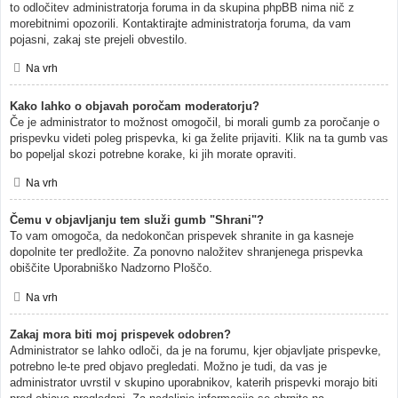
to odločitev administratorja foruma in da skupina phpBB nima nič z
morebitnimi opozorili. Kontaktirajte administratorja foruma, da vam
pojasni, zakaj ste prejeli obvestilo.
Na vrh
Kako lahko o objavah poročam moderatorju?
Če je administrator to možnost omogočil, bi morali gumb za poročanje o
prispevku videti poleg prispevka, ki ga želite prijaviti. Klik na ta gumb vas
bo popeljal skozi potrebne korake, ki jih morate opraviti.
Na vrh
Čemu v objavljanju tem služi gumb "Shrani"?
To vam omogoča, da nedokončan prispevek shranite in ga kasneje
dopolnite ter predložite. Za ponovno naložitev shranjenega prispevka
obiščite Uporabniško Nadzorno Ploščo.
Na vrh
Zakaj mora biti moj prispevek odobren?
Administrator se lahko odloči, da je na forumu, kjer objavljate prispevke,
potrebno le-te pred objavo pregledati. Možno je tudi, da vas je
administrator uvrstil v skupino uporabnikov, katerih prispevki morajo biti