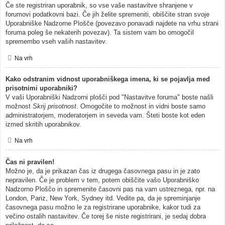
Če ste registriran uporabnik, so vse vaše nastavitve shranjene v
forumovi podatkovni bazi. Če jih želite spremeniti, obiščite stran svoje
Uporabniške Nadzorne Plošče (povezavo ponavadi najdete na vrhu strani
foruma poleg še nekaterih povezav). Ta sistem vam bo omogočil
spremembo vseh vaših nastavitev.
Na vrh
Kako odstranim vidnost uporabniškega imena, ki se pojavlja med
prisotnimi uporabniki?
V vaši Uporabniški Nadzorni plošči pod "Nastavitve foruma" boste našli
možnost
Skrij prisotnost
. Omogočite to možnost in vidni boste samo
administratorjem, moderatorjem in seveda vam. Šteti boste kot eden
izmed skritih uporabnikov.
Na vrh
Čas ni pravilen!
Možno je, da je prikazan čas iz drugega časovnega pasu in je zato
nepravilen. Če je problem v tem, potem obiščite vašo Uporabniško
Nadzorno Ploščo in spremenite časovni pas na vam ustreznega, npr. na
London, Pariz, New York, Sydney itd. Vedite pa, da je spreminjanje
časovnega pasu možno le za registrirane uporabnike, kakor tudi za
večino ostalih nastavitev. Če torej še niste registrirani, je sedaj dobra