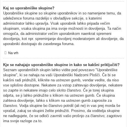
Kaj so uporabniške skupine?
Uporabniške skupine so skupine uporabnikov in so namenjene temu, da
udeležence foruma razdelijo v obvladljive sekcije, s katerimi
administrator lahko upravlja. Vsak uporabnik lahko pripada večim
skupinam, vsaka skupina pa ima svoje možnosti in dovoljenja. Ta način
omogoča, da administrator večim uporabnikom naenkrat spremeni
dovoljenja, kot npr. spreminjanje dovoljenj moderatorjem ali dovoljenje, da
uporabniki dostopajo do zasebnega foruma.
Na vrh
Kje se nahajajo uporabniške skupine in kako se kakšni priključiti?
Seznam uporabniških skupin lahko vidite pod povezavo "Uporabniške
skupine", ki se nahaja na vaši Uporabniški Nadzorni Plošči. Če bi se
kakšni radi pridružili, kliknite na ustrezen gumb, vendar vedite, da niso
vse splošno dostopne. Nekatere za vstop zahtevajo dovoljenje, nekatere
so zaprte in nekatere imajo celo skrito članstvo. Če je torej skupina
odprta, se ji lahko pridružite s klikom na ustrezen gumb. Če skupina
zahteva dovoljenje, lahko s klikom na ustrezen gumb zaprosite za
članstvo. Vodja skupine bo članstvo potrdil (ali ne) in vas prej morda še
vprašal, zakaj se skupini želite pridružiti. Prosimo, da voditelja skupine
ne nadlegujete, če se odloči zavrniti vašo prošnjo za članstvo; zagotovo
ima svoje razloge za to.