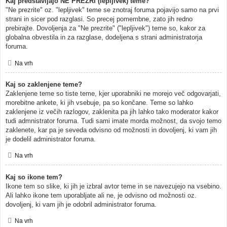
Kaj predstavljajo NE PREZRI (lepljivek) teme?
"Ne prezrite" oz. "lepljivek" teme se znotraj foruma pojavijo samo na prvi
strani in sicer pod razglasi. So precej pomembne, zato jih redno
prebirajte. Dovoljenja za "Ne prezrite" ("lepljivek") teme so, kakor za
globalna obvestila in za razglase, dodeljena s strani administratorja
foruma.
Na vrh
Kaj so zaklenjene teme?
Zaklenjene teme so tiste teme, kjer uporabniki ne morejo več odgovarjati,
morebitne ankete, ki jih vsebuje, pa so končane. Teme so lahko
zaklenjene iz večih razlogov, zaklenita pa jih lahko tako moderator kakor
tudi admnistrator foruma. Tudi sami imate morda možnost, da svojo temo
zaklenete, kar pa je seveda odvisno od možnosti in dovoljenj, ki vam jih
je dodelil administrator foruma.
Na vrh
Kaj so ikone tem?
Ikone tem so slike, ki jih je izbral avtor teme in se navezujejo na vsebino.
Ali lahko ikone tem uporabljate ali ne, je odvisno od možnosti oz.
dovoljenj, ki vam jih je odobril administrator foruma.
Na vrh