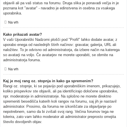
objavili ali pa vaš status na forumu. Druga slika je ponavadi večja in je
poznana kot "avatar" - navadno je edinstvena in osebna za vsakega
uporabnika.
Na vrh
Kako prikazati avatar?
V vaši Uporabniški Nadzorni plošči pod "Profil" lahko dodate avatar, z
uporabo enega od naslednjih štirih načinov: gravatar, galerija, URL ali
naložitev. To je odvisno od administratorja, da izbere način na katerega
so avatarji na voljo. Če avatarjev ne morete uporabiti, se obrnite na
administratorja foruma.
Na vrh
Kaj je moj rang oz. stopnja in kako ga spremenim?
Rangi oz. stopnje, ki se pojavijo pod uporabniškim imenom, prikazujejo,
koliko prispevkov ste objavili, ali pa identificirajo določene uporabnike,
npr. moderatorje in administratorje. Na splošno ne morete direktno
spremeniti besedišča katerih koli rangov na forumu, saj jih je nastavil
administrator. Prosimo, da foruma ne izkoriščate za objavljanje po
nepotrebnem, samo da bi zvišali svoj rang. Večina forumov tega ne
tolerira, zato vam lahko moderator ali administrator preprosto omejita
število dovoljenih objav.