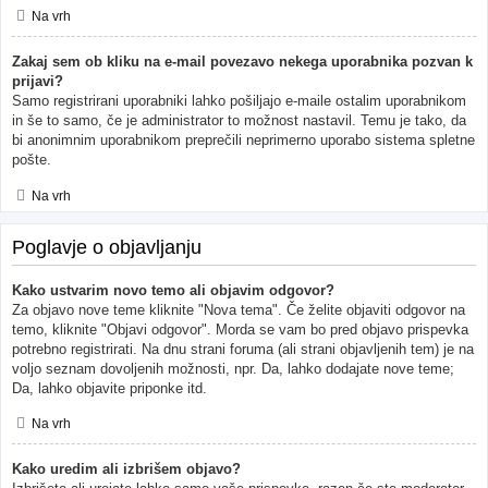
Na vrh
Zakaj sem ob kliku na e-mail povezavo nekega uporabnika pozvan k
prijavi?
Samo registrirani uporabniki lahko pošiljajo e-maile ostalim uporabnikom
in še to samo, če je administrator to možnost nastavil. Temu je tako, da
bi anonimnim uporabnikom preprečili neprimerno uporabo sistema spletne
pošte.
Na vrh
Poglavje o objavljanju
Kako ustvarim novo temo ali objavim odgovor?
Za objavo nove teme kliknite "Nova tema". Če želite objaviti odgovor na
temo, kliknite "Objavi odgovor". Morda se vam bo pred objavo prispevka
potrebno registrirati. Na dnu strani foruma (ali strani objavljenih tem) je na
voljo seznam dovoljenih možnosti, npr. Da, lahko dodajate nove teme;
Da, lahko objavite priponke itd.
Na vrh
Kako uredim ali izbrišem objavo?