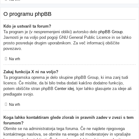
O programu phpBB
Kdo je ustvaril ta forum?
Ta program je (v nespremenjeni obliki) avtorsko delo
phpBB Group
.
Javnosti je na voljo pod pogoji GNU General Public Licence in se lahko
prosto posreduje drugim uporabnikom. Za več informacij obiščite
povezavo.
Na vrh
Zakaj funkcija X ni na voljo?
Ta programska oprema je delo skupine phpBB Group, ki ima zanj tudi
licenco. Če mislite, da bi bilo treba dodati kakšno dodatno funkcijo,
potem obiščite stran phpBB
Center idej
, kjer lahko glasujete za ideje ali
predlagate svojo.
Na vrh
Koga lahko kontaktiram glede zlorab in pravnih zadev v zvezi s tem
forumom?
Obrnite se na administratorja tega foruma. Če ne najdete njegovega
kontaktnega naslova, se obrnite na enega od moderatorjev in vprašajte