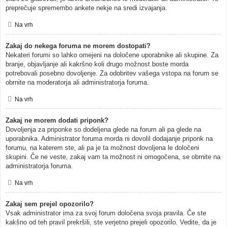
preprečuje spremembo ankete nekje na sredi izvajanja.
Na vrh
Zakaj do nekega foruma ne morem dostopati?
Nekateri forumi so lahko omejeni na določene uporabnike ali skupine. Za
branje, objavljanje ali kakršno koli drugo možnost boste morda
potrebovali posebno dovoljenje. Za odobritev vašega vstopa na forum se
obrnite na moderatorja ali administratorja foruma.
Na vrh
Zakaj ne morem dodati priponk?
Dovoljenja za priponke so dodeljena glede na forum ali pa glede na
uporabnika. Administrator foruma morda ni dovolil dodajanje priponk na
forumu, na katerem ste, ali pa je ta možnost dovoljena le določeni
skupini. Če ne veste, zakaj vam ta možnost ni omogočena, se obrnite na
administratorja foruma.
Na vrh
Zakaj sem prejel opozorilo?
Vsak administrator ima za svoj forum določena svoja pravila. Če ste
kakšno od teh pravil prekršili, ste verjetno prejeli opozorilo. Vedite, da je