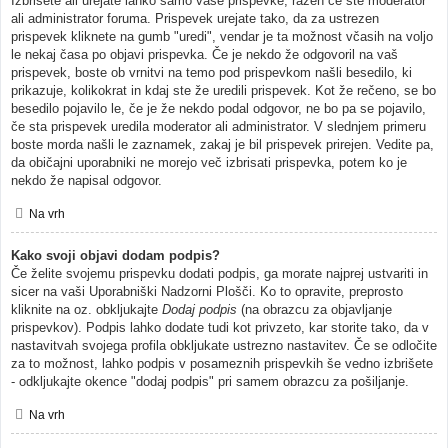
Izbrišete ali urejate lahko samo vaše prispevke, razen če ste moderator
ali administrator foruma. Prispevek urejate tako, da za ustrezen
prispevek kliknete na gumb "uredi", vendar je ta možnost včasih na voljo
le nekaj časa po objavi prispevka. Če je nekdo že odgovoril na vaš
prispevek, boste ob vrnitvi na temo pod prispevkom našli besedilo, ki
prikazuje, kolikokrat in kdaj ste že uredili prispevek. Kot že rečeno, se bo
besedilo pojavilo le, če je že nekdo podal odgovor, ne bo pa se pojavilo,
če sta prispevek uredila moderator ali administrator. V slednjem primeru
boste morda našli le zaznamek, zakaj je bil prispevek prirejen. Vedite pa,
da običajni uporabniki ne morejo več izbrisati prispevka, potem ko je
nekdo že napisal odgovor.
Na vrh
Kako svoji objavi dodam podpis?
Če želite svojemu prispevku dodati podpis, ga morate najprej ustvariti in
sicer na vaši Uporabniški Nadzorni Plošči. Ko to opravite, preprosto
kliknite na oz. obkljukajte
Dodaj podpis
(na obrazcu za objavljanje
prispevkov). Podpis lahko dodate tudi kot privzeto, kar storite tako, da v
nastavitvah svojega profila obkljukate ustrezno nastavitev. Če se odločite
za to možnost, lahko podpis v posameznih prispevkih še vedno izbrišete
- odkljukajte okence "dodaj podpis" pri samem obrazcu za pošiljanje.
Na vrh