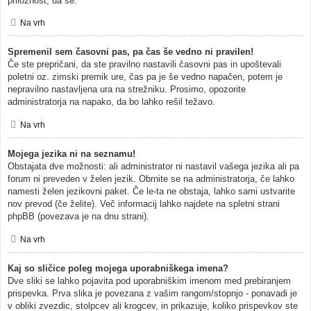
priložnost, da se.
Na vrh
Spremenil sem časovni pas, pa čas še vedno ni pravilen!
Če ste prepričani, da ste pravilno nastavili časovni pas in upoštevali
poletni oz. zimski premik ure, čas pa je še vedno napačen, potem je
nepravilno nastavljena ura na strežniku. Prosimo, opozorite
administratorja na napako, da bo lahko rešil težavo.
Na vrh
Mojega jezika ni na seznamu!
Obstajata dve možnosti: ali administrator ni nastavil vašega jezika ali pa
forum ni preveden v želen jezik. Obrnite se na administratorja, če lahko
namesti želen jezikovni paket. Če le-ta ne obstaja, lahko sami ustvarite
nov prevod (če želite). Več informacij lahko najdete na spletni strani
phpBB (povezava je na dnu strani).
Na vrh
Kaj so sličice poleg mojega uporabniškega imena?
Dve sliki se lahko pojavita pod uporabniškim imenom med prebiranjem
prispevka. Prva slika je povezana z vašim rangom/stopnjo - ponavadi je
v obliki zvezdic, stolpcev ali krogcev, in prikazuje, koliko prispevkov ste