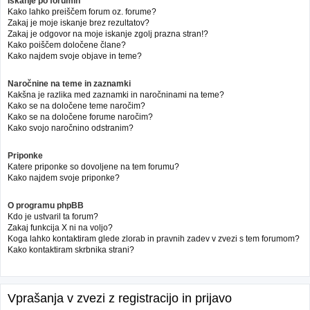
Iskanje po forumih
Kako lahko preiščem forum oz. forume?
Zakaj je moje iskanje brez rezultatov?
Zakaj je odgovor na moje iskanje zgolj prazna stran!?
Kako poiščem določene člane?
Kako najdem svoje objave in teme?
Naročnine na teme in zaznamki
Kakšna je razlika med zaznamki in naročninami na teme?
Kako se na določene teme naročim?
Kako se na določene forume naročim?
Kako svojo naročnino odstranim?
Priponke
Katere priponke so dovoljene na tem forumu?
Kako najdem svoje priponke?
O programu phpBB
Kdo je ustvaril ta forum?
Zakaj funkcija X ni na voljo?
Koga lahko kontaktiram glede zlorab in pravnih zadev v zvezi s tem forumom?
Kako kontaktiram skrbnika strani?
Vprašanja v zvezi z registracijo in prijavo