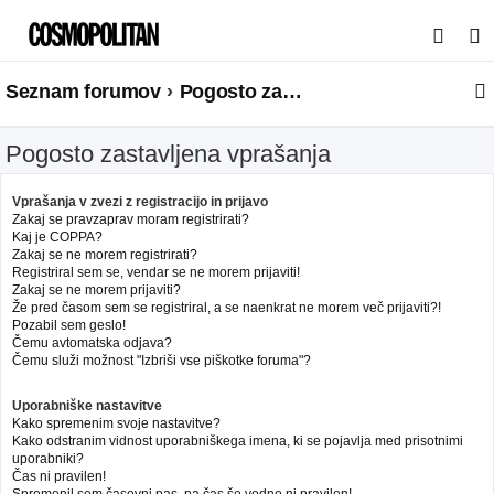
I
s
Seznam forumov
Pogosto zastavljena vprašanja
k
a
Pogosto zastavljena vprašanja
n
j
Vprašanja v zvezi z registracijo in prijavo
e
Zakaj se pravzaprav moram registrirati?
Kaj je COPPA?
Zakaj se ne morem registrirati?
Registriral sem se, vendar se ne morem prijaviti!
Zakaj se ne morem prijaviti?
Že pred časom sem se registriral, a se naenkrat ne morem več prijaviti?!
Pozabil sem geslo!
Čemu avtomatska odjava?
Čemu služi možnost "Izbriši vse piškotke foruma"?
Uporabniške nastavitve
Kako spremenim svoje nastavitve?
Kako odstranim vidnost uporabniškega imena, ki se pojavlja med prisotnimi
uporabniki?
Čas ni pravilen!
Spremenil sem časovni pas, pa čas še vedno ni pravilen!