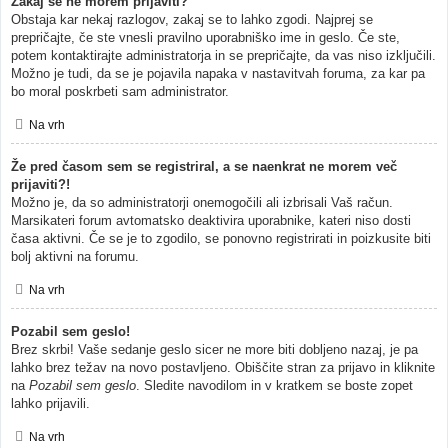
Zakaj se ne morem prijaviti?
Obstaja kar nekaj razlogov, zakaj se to lahko zgodi. Najprej se
prepričajte, če ste vnesli pravilno uporabniško ime in geslo. Če ste,
potem kontaktirajte administratorja in se prepričajte, da vas niso izključili.
Možno je tudi, da se je pojavila napaka v nastavitvah foruma, za kar pa
bo moral poskrbeti sam administrator.
Na vrh
Že pred časom sem se registriral, a se naenkrat ne morem več
prijaviti?!
Možno je, da so administratorji onemogočili ali izbrisali Vaš račun.
Marsikateri forum avtomatsko deaktivira uporabnike, kateri niso dosti
časa aktivni. Če se je to zgodilo, se ponovno registrirati in poizkusite biti
bolj aktivni na forumu.
Na vrh
Pozabil sem geslo!
Brez skrbi! Vaše sedanje geslo sicer ne more biti dobljeno nazaj, je pa
lahko brez težav na novo postavljeno. Obiščite stran za prijavo in kliknite
na
Pozabil sem geslo
. Sledite navodilom in v kratkem se boste zopet
lahko prijavili.
Na vrh