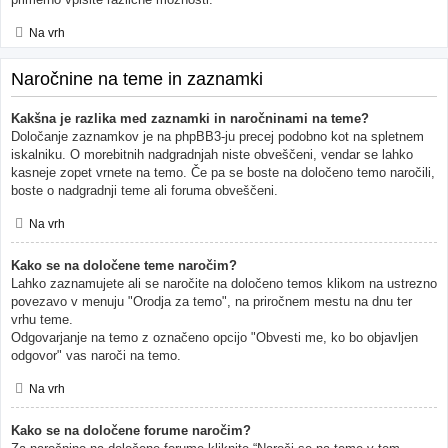
Na vrh
Naročnine na teme in zaznamki
Kakšna je razlika med zaznamki in naročninami na teme?
Določanje zaznamkov je na phpBB3-ju precej podobno kot na spletnem
iskalniku. O morebitnih nadgradnjah niste obveščeni, vendar se lahko
kasneje zopet vrnete na temo. Če pa se boste na določeno temo naročili,
boste o nadgradnji teme ali foruma obveščeni.
Na vrh
Kako se na določene teme naročim?
Lahko zaznamujete ali se naročite na določeno temos klikom na ustrezno
povezavo v menuju "Orodja za temo", na priročnem mestu na dnu ter
vrhu teme.
Odgovarjanje na temo z označeno opcijo "Obvesti me, ko bo objavljen
odgovor" vas naroči na temo.
Na vrh
Kako se na določene forume naročim?