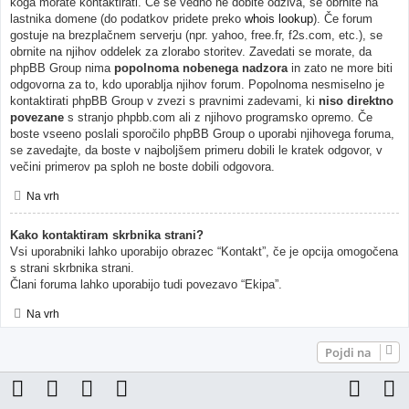
koga morate kontaktirati. Če še vedno ne dobite odziva, se obrnite na
lastnika domene (do podatkov pridete preko
whois lookup
). Če forum
gostuje na brezplačnem serverju (npr. yahoo, free.fr, f2s.com, etc.), se
obrnite na njihov oddelek za zlorabo storitev. Zavedati se morate, da
phpBB Group nima
popolnoma nobenega nadzora
in zato ne more biti
odgovorna za to, kdo uporablja njihov forum. Popolnoma nesmiselno je
kontaktirati phpBB Group v zvezi s pravnimi zadevami, ki
niso direktno
povezane
s stranjo phpbb.com ali z njihovo programsko opremo. Če
boste vseeno poslali sporočilo phpBB Group o uporabi njihovega foruma,
se zavedajte, da boste v najboljšem primeru dobili le kratek odgovor, v
večini primerov pa sploh ne boste dobili odgovora.
Na vrh
Kako kontaktiram skrbnika strani?
Vsi uporabniki lahko uporabijo obrazec “Kontakt”, če je opcija omogočena
s strani skrbnika strani.
Člani foruma lahko uporabijo tudi povezavo “Ekipa”.
Na vrh
Pojdi na