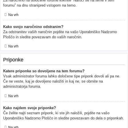
Za naročnino na določene forume kliknite “Naroči se na teme v tem
forumu” na dnu stranipred vstopom na temo.
Na vrh
Kako svojo naročnino odstranim?
Za odstranitev vaših naročnin pojdite na vašo Uporabniško Nadzorno
Ploščo in sledite povezavam do vaših naročnin.
Na vrh
Priponke
Katere priponke so dovoljene na tem forumu?
Vsak administrator foruma lahko določene tipe priponk dovoli ali pa ne.
Če ne veste, kaj je dovoljeno naložiti in kaj ne, se obrnite na
administratorja foruma.
Na vrh
Kako najdem svoje priponke?
Če želite najti seznam priponk, ki ste jih naložili, pojdite na vašo
Uporabniško Nadzorno Ploščo in sledite povezavam do dela o priponkah.
Na vrh