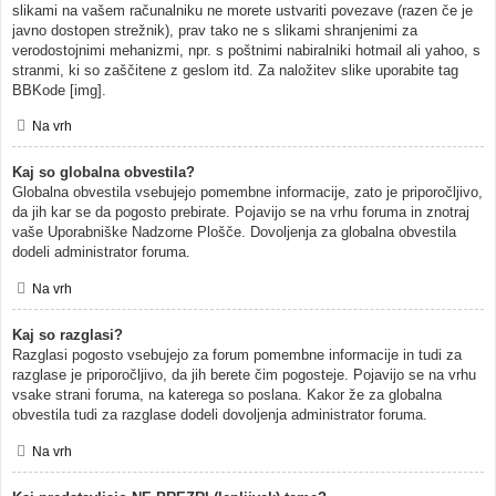
slikami na vašem računalniku ne morete ustvariti povezave (razen če je
javno dostopen strežnik), prav tako ne s slikami shranjenimi za
verodostojnimi mehanizmi, npr. s poštnimi nabiralniki hotmail ali yahoo, s
stranmi, ki so zaščitene z geslom itd. Za naložitev slike uporabite tag
BBKode [img].
Na vrh
Kaj so globalna obvestila?
Globalna obvestila vsebujejo pomembne informacije, zato je priporočljivo,
da jih kar se da pogosto prebirate. Pojavijo se na vrhu foruma in znotraj
vaše Uporabniške Nadzorne Plošče. Dovoljenja za globalna obvestila
dodeli administrator foruma.
Na vrh
Kaj so razglasi?
Razglasi pogosto vsebujejo za forum pomembne informacije in tudi za
razglase je priporočljivo, da jih berete čim pogosteje. Pojavijo se na vrhu
vsake strani foruma, na katerega so poslana. Kakor že za globalna
obvestila tudi za razglase dodeli dovoljenja administrator foruma.
Na vrh