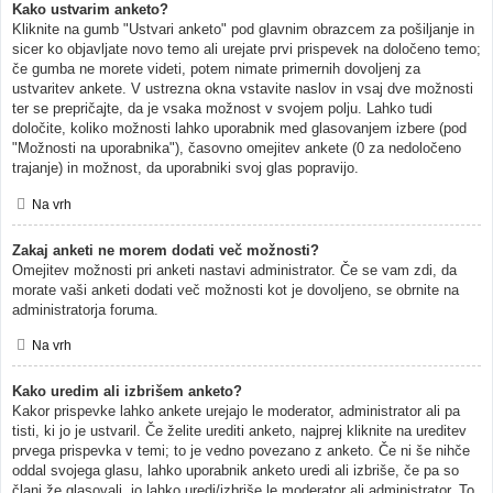
Kako ustvarim anketo?
Kliknite na gumb "Ustvari anketo" pod glavnim obrazcem za pošiljanje in
sicer ko objavljate novo temo ali urejate prvi prispevek na določeno temo;
če gumba ne morete videti, potem nimate primernih dovoljenj za
ustvaritev ankete. V ustrezna okna vstavite naslov in vsaj dve možnosti
ter se prepričajte, da je vsaka možnost v svojem polju. Lahko tudi
določite, koliko možnosti lahko uporabnik med glasovanjem izbere (pod
"Možnosti na uporabnika"), časovno omejitev ankete (0 za nedoločeno
trajanje) in možnost, da uporabniki svoj glas popravijo.
Na vrh
Zakaj anketi ne morem dodati več možnosti?
Omejitev možnosti pri anketi nastavi administrator. Če se vam zdi, da
morate vaši anketi dodati več možnosti kot je dovoljeno, se obrnite na
administratorja foruma.
Na vrh
Kako uredim ali izbrišem anketo?
Kakor prispevke lahko ankete urejajo le moderator, administrator ali pa
tisti, ki jo je ustvaril. Če želite urediti anketo, najprej kliknite na ureditev
prvega prispevka v temi; to je vedno povezano z anketo. Če ni še nihče
oddal svojega glasu, lahko uporabnik anketo uredi ali izbriše, če pa so
člani že glasovali, jo lahko uredi/izbriše le moderator ali administrator. To