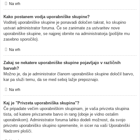
Na vrh
Kako postanem vodja uporabniške skupine?
Voditelj uporabniške skupine je ponavadi določen takrat, ko skupino
ustvari administrator foruma. Če se zanimate za ustvaritev nove
uporabniške skupine, se najprej obrnite na administratorja (pošljite mu
zasebno sporočilo).
Na vrh
Zakaj se nekatere uporabniške skupine pojavljajo v različnih
barvah?
Možno je, da je administrator članom uporabniške skupine določil barvo,
kar pa služi temu, da se med seboj lažje prepoznajo.
Na vrh
Kaj je "Privzeta uporabniška skupina"?
Če pripadate večim uporabniškim skupinam, je vaša privzeta skupina
tista, od katere privzamete barvo in rang (oboje je vidno ostalim
uporabnikom). Administrator foruma lahko dodeli možnost, da svojo
privzeto uporabniško skupino spremenite, in sicer na vaši Uporabniški
Nadzorni plošči.