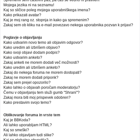
Mojega jezika ni na seznamu!
Kaj so sličice poleg mojega uporabniškega imena?
Kako prikazati avatar?
Kaj je moj rang oz. stopnja in kako ga spremenim?
Zakaj sem ob kliku na e-mail povezavo nekega uporabnika pozvan k prijavi?
Poglavje o objavljanju
Kako ustvarim novo temo ali objavim odgovor?
Kako uredim ali izbrišem objavo?
Kako svoji objavi dodam podpis?
Kako ustvarim anketo?
Zakaj anketi ne morem dodati več možnosti?
Kako uredim ali izbrišem anketo?
Zakaj do nekega foruma ne morem dostopati?
Zakaj ne morem dodati priponk?
Zakaj sem prejel opozorilo?
Kako lahko o objavah poročam moderatorju?
Čemu v objavljanju tem služi gumb "Shrani"?
Zakaj mora biti moj prispevek odobren?
Kako prestavim svojo temo?
Oblikovanje foruma in vrste tem
Kaj je BBKoda?
Ali lahko uporabljam HTML?
Kaj so smeški?
Ali lahko objavljam tudi slike?