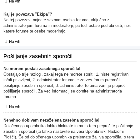
Na vrh
Kaj je povezava "Ekipa"?
Na tej povezavi najdete seznam osebja foruma, vključno z
administratorjem foruma in moderatorji, pa tudi ostale podrobnosti, npr.
katere forume te osebe moderirajo.
Na vrh
Pošiljanje zasebnih sporočil
Ne morem poslati zasebnega sporočila!
Obstajajo trije razlogi, zakaj tega ne morete storiti: 1. niste registrirani
in/ali prijavljeni, 2. administrator foruma je za ves forum preprečil
pošiljanje zasebnih sporočil, 3. administrator foruma vam je preprečil
pošiljanje sporočil. Za več informacij se obrnite na administratorja
foruma.
Na vrh
Nenehno dobivam nezaželena zasebna sporočila!
Določenega uporabnika lahko blokirate in mu s tem preprečite pošiljanje
zasebnih sporočil (to lahko nastavite na vaši Uporabniški Nadzorni
Plošči). Če od določenega uporabnika prejemate žaljiva sporočila, o tem