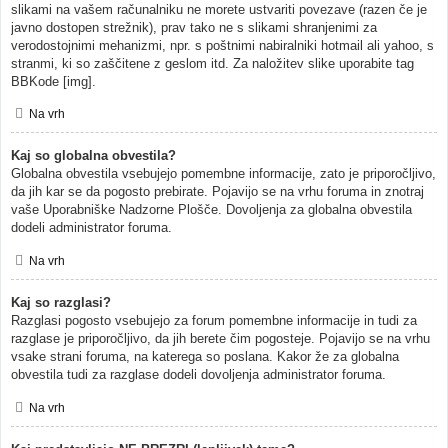
slikami na vašem računalniku ne morete ustvariti povezave (razen če je
javno dostopen strežnik), prav tako ne s slikami shranjenimi za
verodostojnimi mehanizmi, npr. s poštnimi nabiralniki hotmail ali yahoo, s
stranmi, ki so zaščitene z geslom itd. Za naložitev slike uporabite tag
BBKode [img].
Na vrh
Kaj so globalna obvestila?
Globalna obvestila vsebujejo pomembne informacije, zato je priporočljivo,
da jih kar se da pogosto prebirate. Pojavijo se na vrhu foruma in znotraj
vaše Uporabniške Nadzorne Plošče. Dovoljenja za globalna obvestila
dodeli administrator foruma.
Na vrh
Kaj so razglasi?
Razglasi pogosto vsebujejo za forum pomembne informacije in tudi za
razglase je priporočljivo, da jih berete čim pogosteje. Pojavijo se na vrhu
vsake strani foruma, na katerega so poslana. Kakor že za globalna
obvestila tudi za razglase dodeli dovoljenja administrator foruma.
Na vrh