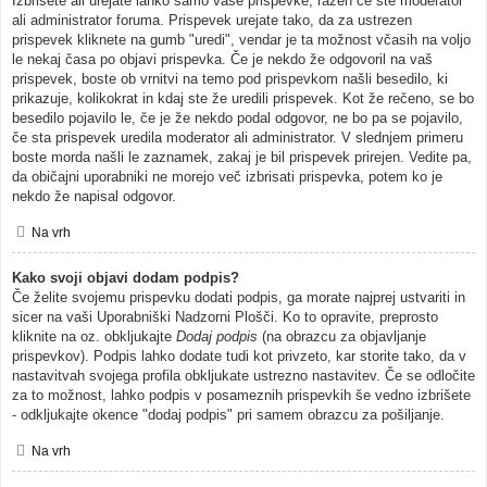
Izbrišete ali urejate lahko samo vaše prispevke, razen če ste moderator
ali administrator foruma. Prispevek urejate tako, da za ustrezen
prispevek kliknete na gumb "uredi", vendar je ta možnost včasih na voljo
le nekaj časa po objavi prispevka. Če je nekdo že odgovoril na vaš
prispevek, boste ob vrnitvi na temo pod prispevkom našli besedilo, ki
prikazuje, kolikokrat in kdaj ste že uredili prispevek. Kot že rečeno, se bo
besedilo pojavilo le, če je že nekdo podal odgovor, ne bo pa se pojavilo,
če sta prispevek uredila moderator ali administrator. V slednjem primeru
boste morda našli le zaznamek, zakaj je bil prispevek prirejen. Vedite pa,
da običajni uporabniki ne morejo več izbrisati prispevka, potem ko je
nekdo že napisal odgovor.
Na vrh
Kako svoji objavi dodam podpis?
Če želite svojemu prispevku dodati podpis, ga morate najprej ustvariti in
sicer na vaši Uporabniški Nadzorni Plošči. Ko to opravite, preprosto
kliknite na oz. obkljukajte
Dodaj podpis
(na obrazcu za objavljanje
prispevkov). Podpis lahko dodate tudi kot privzeto, kar storite tako, da v
nastavitvah svojega profila obkljukate ustrezno nastavitev. Če se odločite
za to možnost, lahko podpis v posameznih prispevkih še vedno izbrišete
- odkljukajte okence "dodaj podpis" pri samem obrazcu za pošiljanje.
Na vrh