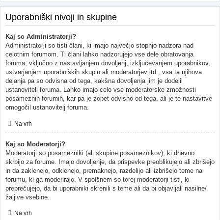
Uporabniški nivoji in skupine
Kaj so Administratorji?
Administratorji so tisti člani, ki imajo največjo stopnjo nadzora nad
celotnim forumom. Ti člani lahko nadzorujejo vse dele obratovanja
foruma, vključno z nastavljanjem dovoljenj, izključevanjem uporabnikov,
ustvarjanjem uporabniških skupin ali moderatorjev itd., vsa ta njihova
dejanja pa so odvisna od tega, kakšna dovoljenja jim je dodelil
ustanovitelj foruma. Lahko imajo celo vse moderatorske zmožnosti
posameznih forumih, kar pa je zopet odvisno od tega, ali je te nastavitve
omogočil ustanovitelj foruma.
Na vrh
Kaj so Moderatorji?
Moderatorji so posamezniki (ali skupine posameznikov), ki dnevno
skrbijo za forume. Imajo dovoljenje, da prispevke preoblikujejo ali zbrišejo
in da zaklenejo, odklenejo, premaknejo, razdelijo ali izbrišejo teme na
forumu, ki ga moderirajo. V spolšnem so torej moderatorji tisti, ki
preprečujejo, da bi uporabniki skrenili s teme ali da bi objavljali nasilne/
žaljive vsebine.
Na vrh