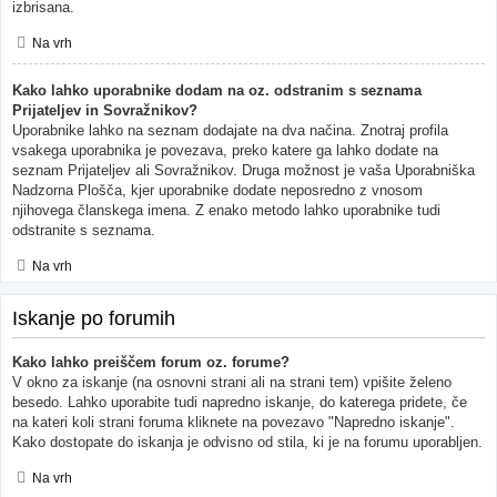
izbrisana.
Na vrh
Kako lahko uporabnike dodam na oz. odstranim s seznama
Prijateljev in Sovražnikov?
Uporabnike lahko na seznam dodajate na dva načina. Znotraj profila
vsakega uporabnika je povezava, preko katere ga lahko dodate na
seznam Prijateljev ali Sovražnikov. Druga možnost je vaša Uporabniška
Nadzorna Plošča, kjer uporabnike dodate neposredno z vnosom
njihovega članskega imena. Z enako metodo lahko uporabnike tudi
odstranite s seznama.
Na vrh
Iskanje po forumih
Kako lahko preiščem forum oz. forume?
V okno za iskanje (na osnovni strani ali na strani tem) vpišite želeno
besedo. Lahko uporabite tudi napredno iskanje, do katerega pridete, če
na kateri koli strani foruma kliknete na povezavo "Napredno iskanje".
Kako dostopate do iskanja je odvisno od stila, ki je na forumu uporabljen.
Na vrh