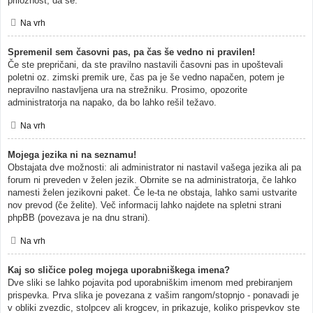
priložnost, da se.
Na vrh
Spremenil sem časovni pas, pa čas še vedno ni pravilen!
Če ste prepričani, da ste pravilno nastavili časovni pas in upoštevali
poletni oz. zimski premik ure, čas pa je še vedno napačen, potem je
nepravilno nastavljena ura na strežniku. Prosimo, opozorite
administratorja na napako, da bo lahko rešil težavo.
Na vrh
Mojega jezika ni na seznamu!
Obstajata dve možnosti: ali administrator ni nastavil vašega jezika ali pa
forum ni preveden v želen jezik. Obrnite se na administratorja, če lahko
namesti želen jezikovni paket. Če le-ta ne obstaja, lahko sami ustvarite
nov prevod (če želite). Več informacij lahko najdete na spletni strani
phpBB (povezava je na dnu strani).
Na vrh
Kaj so sličice poleg mojega uporabniškega imena?
Dve sliki se lahko pojavita pod uporabniškim imenom med prebiranjem
prispevka. Prva slika je povezana z vašim rangom/stopnjo - ponavadi je
v obliki zvezdic, stolpcev ali krogcev, in prikazuje, koliko prispevkov ste