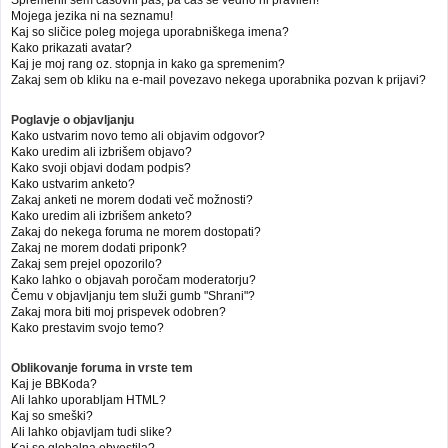
Mojega jezika ni na seznamu!
Kaj so sličice poleg mojega uporabniškega imena?
Kako prikazati avatar?
Kaj je moj rang oz. stopnja in kako ga spremenim?
Zakaj sem ob kliku na e-mail povezavo nekega uporabnika pozvan k prijavi?
Poglavje o objavljanju
Kako ustvarim novo temo ali objavim odgovor?
Kako uredim ali izbrišem objavo?
Kako svoji objavi dodam podpis?
Kako ustvarim anketo?
Zakaj anketi ne morem dodati več možnosti?
Kako uredim ali izbrišem anketo?
Zakaj do nekega foruma ne morem dostopati?
Zakaj ne morem dodati priponk?
Zakaj sem prejel opozorilo?
Kako lahko o objavah poročam moderatorju?
Čemu v objavljanju tem služi gumb "Shrani"?
Zakaj mora biti moj prispevek odobren?
Kako prestavim svojo temo?
Oblikovanje foruma in vrste tem
Kaj je BBKoda?
Ali lahko uporabljam HTML?
Kaj so smeški?
Ali lahko objavljam tudi slike?