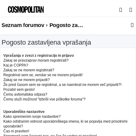
I
s
Seznam forumov
Pogosto zastavljena vprašanja
k
a
Pogosto zastavljena vprašanja
n
j
Vprašanja v zvezi z registracijo in prijavo
e
Zakaj se pravzaprav moram registrirati?
Kaj je COPPA?
Zakaj se ne morem registrirati?
Registriral sem se, vendar se ne morem prijaviti!
Zakaj se ne morem prijaviti?
Že pred časom sem se registriral, a se naenkrat ne morem več prijaviti?!
Pozabil sem geslo!
Čemu avtomatska odjava?
Čemu služi možnost "Izbriši vse piškotke foruma"?
Uporabniške nastavitve
Kako spremenim svoje nastavitve?
Kako odstranim vidnost uporabniškega imena, ki se pojavlja med prisotnimi
uporabniki?
Čas ni pravilen!
Spremenil sem časovni pas, pa čas še vedno ni pravilen!