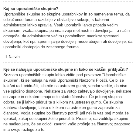
Kaj so uporabniške skupine?
Uporabniške skupine so skupine uporabnikov in so namenjene temu, da
udeležence foruma razdelijo v obvladljive sekcije, s katerimi
administrator lahko upravlja. Vsak uporabnik lahko pripada večim
skupinam, vsaka skupina pa ima svoje možnosti in dovoljenja. Ta način
omogoča, da administrator večim uporabnikom naenkrat spremeni
dovoljenja, kot npr. spreminjanje dovoljenj moderatorjem ali dovoljenje, da
uporabniki dostopajo do zasebnega foruma.
Na vrh
Kje se nahajajo uporabniške skupine in kako se kakšni priključiti?
Seznam uporabniških skupin lahko vidite pod povezavo "Uporabniške
skupine", ki se nahaja na vaši Uporabniški Nadzorni Plošči. Če bi se
kakšni radi pridružili, kliknite na ustrezen gumb, vendar vedite, da niso
vse splošno dostopne. Nekatere za vstop zahtevajo dovoljenje, nekatere
so zaprte in nekatere imajo celo skrito članstvo. Če je torej skupina
odprta, se ji lahko pridružite s klikom na ustrezen gumb. Če skupina
zahteva dovoljenje, lahko s klikom na ustrezen gumb zaprosite za
članstvo. Vodja skupine bo članstvo potrdil (ali ne) in vas prej morda še
vprašal, zakaj se skupini želite pridružiti. Prosimo, da voditelja skupine
ne nadlegujete, če se odloči zavrniti vašo prošnjo za članstvo; zagotovo
ima svoje razloge za to.