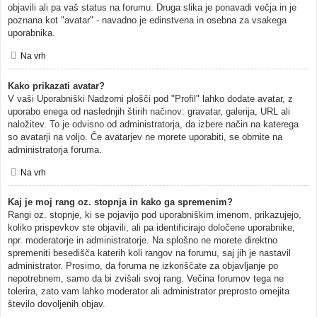
objavili ali pa vaš status na forumu. Druga slika je ponavadi večja in je
poznana kot "avatar" - navadno je edinstvena in osebna za vsakega
uporabnika.
Na vrh
Kako prikazati avatar?
V vaši Uporabniški Nadzorni plošči pod "Profil" lahko dodate avatar, z
uporabo enega od naslednjih štirih načinov: gravatar, galerija, URL ali
naložitev. To je odvisno od administratorja, da izbere način na katerega
so avatarji na voljo. Če avatarjev ne morete uporabiti, se obrnite na
administratorja foruma.
Na vrh
Kaj je moj rang oz. stopnja in kako ga spremenim?
Rangi oz. stopnje, ki se pojavijo pod uporabniškim imenom, prikazujejo,
koliko prispevkov ste objavili, ali pa identificirajo določene uporabnike,
npr. moderatorje in administratorje. Na splošno ne morete direktno
spremeniti besedišča katerih koli rangov na forumu, saj jih je nastavil
administrator. Prosimo, da foruma ne izkoriščate za objavljanje po
nepotrebnem, samo da bi zvišali svoj rang. Večina forumov tega ne
tolerira, zato vam lahko moderator ali administrator preprosto omejita
število dovoljenih objav.