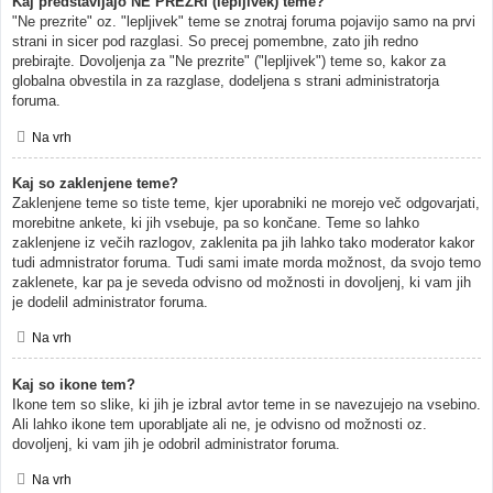
Kaj predstavljajo NE PREZRI (lepljivek) teme?
"Ne prezrite" oz. "lepljivek" teme se znotraj foruma pojavijo samo na prvi
strani in sicer pod razglasi. So precej pomembne, zato jih redno
prebirajte. Dovoljenja za "Ne prezrite" ("lepljivek") teme so, kakor za
globalna obvestila in za razglase, dodeljena s strani administratorja
foruma.
Na vrh
Kaj so zaklenjene teme?
Zaklenjene teme so tiste teme, kjer uporabniki ne morejo več odgovarjati,
morebitne ankete, ki jih vsebuje, pa so končane. Teme so lahko
zaklenjene iz večih razlogov, zaklenita pa jih lahko tako moderator kakor
tudi admnistrator foruma. Tudi sami imate morda možnost, da svojo temo
zaklenete, kar pa je seveda odvisno od možnosti in dovoljenj, ki vam jih
je dodelil administrator foruma.
Na vrh
Kaj so ikone tem?
Ikone tem so slike, ki jih je izbral avtor teme in se navezujejo na vsebino.
Ali lahko ikone tem uporabljate ali ne, je odvisno od možnosti oz.
dovoljenj, ki vam jih je odobril administrator foruma.
Na vrh