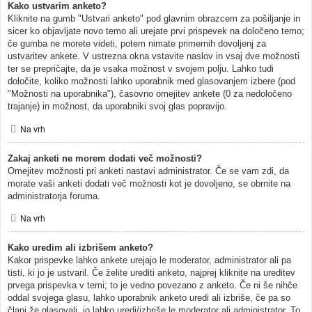
Kako ustvarim anketo?
Kliknite na gumb "Ustvari anketo" pod glavnim obrazcem za pošiljanje in
sicer ko objavljate novo temo ali urejate prvi prispevek na določeno temo;
če gumba ne morete videti, potem nimate primernih dovoljenj za
ustvaritev ankete. V ustrezna okna vstavite naslov in vsaj dve možnosti
ter se prepričajte, da je vsaka možnost v svojem polju. Lahko tudi
določite, koliko možnosti lahko uporabnik med glasovanjem izbere (pod
"Možnosti na uporabnika"), časovno omejitev ankete (0 za nedoločeno
trajanje) in možnost, da uporabniki svoj glas popravijo.
Na vrh
Zakaj anketi ne morem dodati več možnosti?
Omejitev možnosti pri anketi nastavi administrator. Če se vam zdi, da
morate vaši anketi dodati več možnosti kot je dovoljeno, se obrnite na
administratorja foruma.
Na vrh
Kako uredim ali izbrišem anketo?
Kakor prispevke lahko ankete urejajo le moderator, administrator ali pa
tisti, ki jo je ustvaril. Če želite urediti anketo, najprej kliknite na ureditev
prvega prispevka v temi; to je vedno povezano z anketo. Če ni še nihče
oddal svojega glasu, lahko uporabnik anketo uredi ali izbriše, če pa so
člani že glasovali, jo lahko uredi/izbriše le moderator ali administrator. To