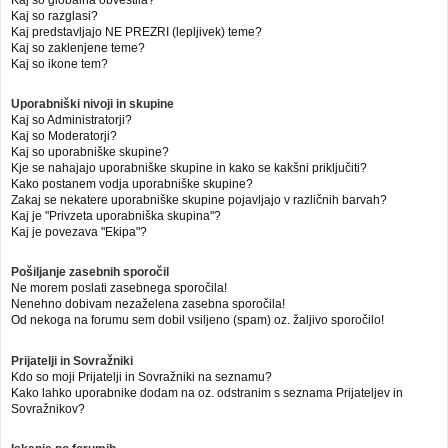
Kaj so globalna obvestila?
Kaj so razglasi?
Kaj predstavljajo NE PREZRI (lepljivek) teme?
Kaj so zaklenjene teme?
Kaj so ikone tem?
Uporabniški nivoji in skupine
Kaj so Administratorji?
Kaj so Moderatorji?
Kaj so uporabniške skupine?
Kje se nahajajo uporabniške skupine in kako se kakšni priključiti?
Kako postanem vodja uporabniške skupine?
Zakaj se nekatere uporabniške skupine pojavljajo v različnih barvah?
Kaj je "Privzeta uporabniška skupina"?
Kaj je povezava "Ekipa"?
Pošiljanje zasebnih sporočil
Ne morem poslati zasebnega sporočila!
Nenehno dobivam nezaželena zasebna sporočila!
Od nekoga na forumu sem dobil vsiljeno (spam) oz. žaljivo sporočilo!
Prijatelji in Sovražniki
Kdo so moji Prijatelji in Sovražniki na seznamu?
Kako lahko uporabnike dodam na oz. odstranim s seznama Prijateljev in
Sovražnikov?