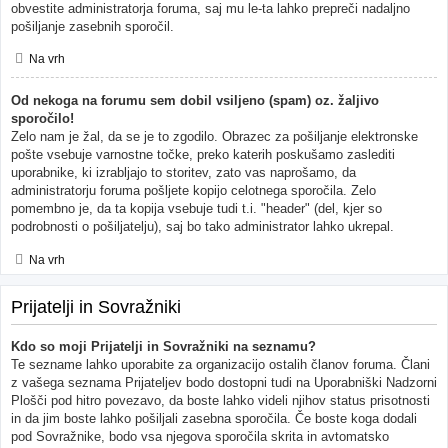
obvestite administratorja foruma, saj mu le-ta lahko prepreči nadaljno
pošiljanje zasebnih sporočil.
Na vrh
Od nekoga na forumu sem dobil vsiljeno (spam) oz. žaljivo
sporočilo!
Zelo nam je žal, da se je to zgodilo. Obrazec za pošiljanje elektronske
pošte vsebuje varnostne točke, preko katerih poskušamo zaslediti
uporabnike, ki izrabljajo to storitev, zato vas naprošamo, da
administratorju foruma pošljete kopijo celotnega sporočila. Zelo
pomembno je, da ta kopija vsebuje tudi t.i. "header" (del, kjer so
podrobnosti o pošiljatelju), saj bo tako administrator lahko ukrepal.
Na vrh
Prijatelji in Sovražniki
Kdo so moji Prijatelji in Sovražniki na seznamu?
Te sezname lahko uporabite za organizacijo ostalih članov foruma. Člani
z vašega seznama Prijateljev bodo dostopni tudi na Uporabniški Nadzorni
Plošči pod hitro povezavo, da boste lahko videli njihov status prisotnosti
in da jim boste lahko pošiljali zasebna sporočila. Če boste koga dodali
pod Sovražnike, bodo vsa njegova sporočila skrita in avtomatsko