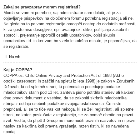
Zakaj se pravzaprav moram registrirati?
Morda se vam ni potrebno, saj administrator sam določi, ali je za
objavljanje prispevkov na določenem forumu potrebna registracija ali ne.
Ne glede na to pa vam registracija omogoči dostop do dodatnih možnosti,
ki za goste niso dosegljive, npr. avatarji oz. slike, pošiljanje zasebnih
sporočil, prejemanje sporočil ostalih uporabnikov, opisi skupin
uporabnikov itd. in ker vam bo vzelo le kakšno minuto, je priporočljivo, da
se registrirate.
Na vrh
Kaj je COPPA?
COPPA oz. Child Online Privacy and Protection Act of 1998 (Akt o
otroški zasebnosti in zaščiti na spletu iz leta 1998) je zakon v Združenih
Državah, ki od spletnih strani, ki potencialno posedujejo podatke
mladostnikov starih pod 13 let, zahteva pisno potrdilo staršev ali kakšen
drug pravni dokument z vsebino, da se zakoniti skrbnik mladostnika
strinja z oddajo osebnih podatkov svojega oskrbovanca. Če niste
prepričani, ali se to tiče vas kot nekoga, ki se želi registrirati, ali spletne
strani, na kateri poskušate z registracijo, se za pomoč obrnite na pravni
svet. Vedite, da phpBB Group ne more nuditi pravnih nasvetov in ni pravi
naslov za kakršna koli pravna vprašanja, razen tistih, ki so navedena
spodaj..