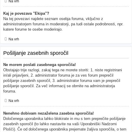
Na vrh
Kaj je povezava "Ekipa"?
Na tej povezavi najdete seznam osebja foruma, vključno z
administratorjem foruma in moderatorji, pa tudi ostale podrobnosti, npr.
katere forume te osebe moderirajo.
Na vrh
Pošiljanje zasebnih sporočil
Ne morem poslati zasebnega sporočila!
Obstajajo trije razlogi, zakaj tega ne morete storiti: 1. niste registrirani
in/ali prijavljeni, 2. administrator foruma je za ves forum preprečil
pošiljanje zasebnih sporočil, 3. administrator foruma vam je preprečil
pošiljanje sporočil. Za več informacij se obrnite na administratorja
foruma.
Na vrh
Nenehno dobivam nezaželena zasebna sporočila!
Določenega uporabnika lahko blokirate in mu s tem preprečite pošiljanje
zasebnih sporočil (to lahko nastavite na vaši Uporabniški Nadzorni
Plošči). Če od določenega uporabnika prejemate žaljiva sporočila, o tem