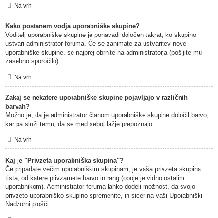
Na vrh
Kako postanem vodja uporabniške skupine?
Voditelj uporabniške skupine je ponavadi določen takrat, ko skupino
ustvari administrator foruma. Če se zanimate za ustvaritev nove
uporabniške skupine, se najprej obrnite na administratorja (pošljite mu
zasebno sporočilo).
Na vrh
Zakaj se nekatere uporabniške skupine pojavljajo v različnih
barvah?
Možno je, da je administrator članom uporabniške skupine določil barvo,
kar pa služi temu, da se med seboj lažje prepoznajo.
Na vrh
Kaj je "Privzeta uporabniška skupina"?
Če pripadate večim uporabniškim skupinam, je vaša privzeta skupina
tista, od katere privzamete barvo in rang (oboje je vidno ostalim
uporabnikom). Administrator foruma lahko dodeli možnost, da svojo
privzeto uporabniško skupino spremenite, in sicer na vaši Uporabniški
Nadzorni plošči.