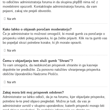
to odločitev administratorja foruma in da skupina phpBB nima nič z
morebitnimi opozorili. Kontaktirajte administratorja foruma, da vam
pojasni, zakaj ste prejeli obvestilo.
Na vrh
Kako lahko o objavah poročam moderatorju?
Če je administrator to možnost omogočil, bi morali gumb za poročanje o
prispevku videti poleg prispevka, ki ga želite prijaviti. Klik na ta gumb vas
bo popeljal skozi potrebne korake, ki jih morate opraviti.
Na vrh
Čemu v objavljanju tem služi gumb "Shrani"?
To vam omogoča, da nedokončan prispevek shranite in ga kasneje
dopolnite ter predložite. Za ponovno naložitev shranjenega prispevka
obiščite Uporabniško Nadzorno Ploščo.
Na vrh
Zakaj mora biti moj prispevek odobren?
Administrator se lahko odloči, da je na forumu, kjer objavljate prispevke,
potrebno le-te pred objavo pregledati. Možno je tudi, da vas je
administrator uvrstil v skupino uporabnikov, katerih prispevki morajo biti