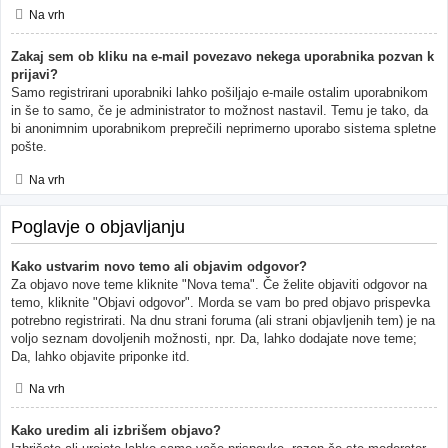
Na vrh
Zakaj sem ob kliku na e-mail povezavo nekega uporabnika pozvan k
prijavi?
Samo registrirani uporabniki lahko pošiljajo e-maile ostalim uporabnikom
in še to samo, če je administrator to možnost nastavil. Temu je tako, da
bi anonimnim uporabnikom preprečili neprimerno uporabo sistema spletne
pošte.
Na vrh
Poglavje o objavljanju
Kako ustvarim novo temo ali objavim odgovor?
Za objavo nove teme kliknite "Nova tema". Če želite objaviti odgovor na
temo, kliknite "Objavi odgovor". Morda se vam bo pred objavo prispevka
potrebno registrirati. Na dnu strani foruma (ali strani objavljenih tem) je na
voljo seznam dovoljenih možnosti, npr. Da, lahko dodajate nove teme;
Da, lahko objavite priponke itd.
Na vrh
Kako uredim ali izbrišem objavo?