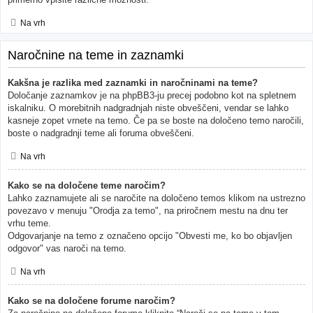
Na vrh
Naročnine na teme in zaznamki
Kakšna je razlika med zaznamki in naročninami na teme?
Določanje zaznamkov je na phpBB3-ju precej podobno kot na spletnem
iskalniku. O morebitnih nadgradnjah niste obveščeni, vendar se lahko
kasneje zopet vrnete na temo. Če pa se boste na določeno temo naročili,
boste o nadgradnji teme ali foruma obveščeni.
Na vrh
Kako se na določene teme naročim?
Lahko zaznamujete ali se naročite na določeno temos klikom na ustrezno
povezavo v menuju "Orodja za temo", na priročnem mestu na dnu ter
vrhu teme.
Odgovarjanje na temo z označeno opcijo "Obvesti me, ko bo objavljen
odgovor" vas naroči na temo.
Na vrh
Kako se na določene forume naročim?