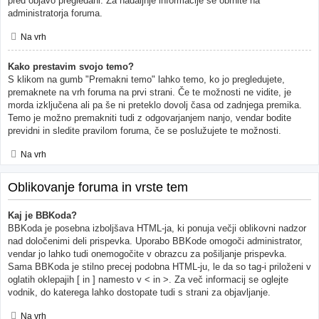
pred objavo pregledani. Za nadaljnje informacije se obrnite na
administratorja foruma.
Na vrh
Kako prestavim svojo temo?
S klikom na gumb "Premakni temo" lahko temo, ko jo pregledujete,
premaknete na vrh foruma na prvi strani. Če te možnosti ne vidite, je
morda izključena ali pa še ni preteklo dovolj časa od zadnjega premika.
Temo je možno premakniti tudi z odgovarjanjem nanjo, vendar bodite
previdni in sledite pravilom foruma, če se poslužujete te možnosti.
Na vrh
Oblikovanje foruma in vrste tem
Kaj je BBKoda?
BBKoda je posebna izboljšava HTML-ja, ki ponuja večji oblikovni nadzor
nad določenimi deli prispevka. Uporabo BBKode omogoči administrator,
vendar jo lahko tudi onemogočite v obrazcu za pošiljanje prispevka.
Sama BBKoda je stilno precej podobna HTML-ju, le da so tag-i priloženi v
oglatih oklepajih [ in ] namesto v < in >. Za več informacij se oglejte
vodnik, do katerega lahko dostopate tudi s strani za objavljanje.
Na vrh