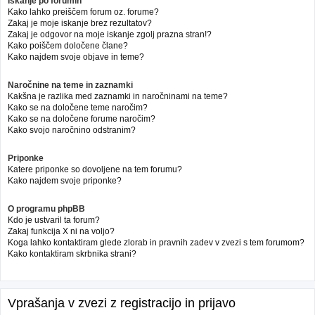
Iskanje po forumih
Kako lahko preiščem forum oz. forume?
Zakaj je moje iskanje brez rezultatov?
Zakaj je odgovor na moje iskanje zgolj prazna stran!?
Kako poiščem določene člane?
Kako najdem svoje objave in teme?
Naročnine na teme in zaznamki
Kakšna je razlika med zaznamki in naročninami na teme?
Kako se na določene teme naročim?
Kako se na določene forume naročim?
Kako svojo naročnino odstranim?
Priponke
Katere priponke so dovoljene na tem forumu?
Kako najdem svoje priponke?
O programu phpBB
Kdo je ustvaril ta forum?
Zakaj funkcija X ni na voljo?
Koga lahko kontaktiram glede zlorab in pravnih zadev v zvezi s tem forumom?
Kako kontaktiram skrbnika strani?
Vprašanja v zvezi z registracijo in prijavo