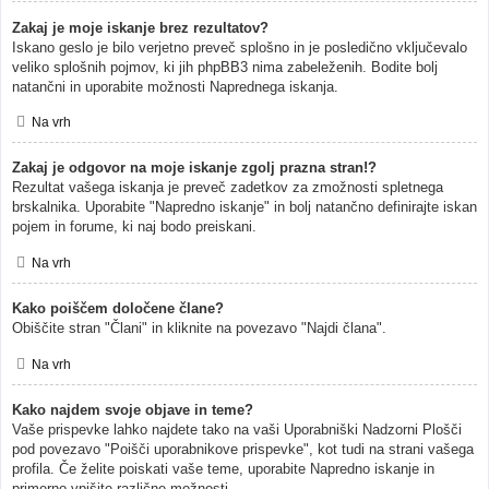
Zakaj je moje iskanje brez rezultatov?
Iskano geslo je bilo verjetno preveč splošno in je posledično vključevalo
veliko splošnih pojmov, ki jih phpBB3 nima zabeleženih. Bodite bolj
natančni in uporabite možnosti Naprednega iskanja.
Na vrh
Zakaj je odgovor na moje iskanje zgolj prazna stran!?
Rezultat vašega iskanja je preveč zadetkov za zmožnosti spletnega
brskalnika. Uporabite "Napredno iskanje" in bolj natančno definirajte iskan
pojem in forume, ki naj bodo preiskani.
Na vrh
Kako poiščem določene člane?
Obiščite stran "Člani" in kliknite na povezavo "Najdi člana".
Na vrh
Kako najdem svoje objave in teme?
Vaše prispevke lahko najdete tako na vaši Uporabniški Nadzorni Plošči
pod povezavo "Poišči uporabnikove prispevke", kot tudi na strani vašega
profila. Če želite poiskati vaše teme, uporabite Napredno iskanje in
primerno vpišite različne možnosti.