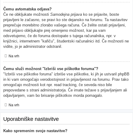
Čemu avtomatska odjava?
Če ne obkljukate možnosti
Samodejna prijava
ko se prijavite, boste
prijavljeni le začasno, se pravi ko ste dejansko na forumu. Ta nastavitev
preprečuje morebitno zlorabo vašega računa. Če želite ostati prijavljeni,
med prijavo obkljukajte prej omenjeno možnost, kar pa vam
odsvetujemo, če do foruma dostopate s tujega računalnika, npr. v
knjižnici, internetnem "kafiču", študentski računalnici itd. Če možnosti ne
vidite, jo je administrator odstranil.
Na vrh
Čemu služi možnost "Izbriši vse piškotke foruma"?
"Izbriši vse piškotke foruma" izbriše vse piškotke, ki jih je ustvaril phpBB
in ki vam omogočajo verodostojnost in prijavljenost na forumu. Prav tako
omogočajo možnosti kot npr. read tracking, če seveda niso bile
prepovedane s strani administratorja. Če imate težave s prijavljanjem ali
odjavljanjem, vam bo brisanje piškotkov morda pomagalo.
Na vrh
Uporabniške nastavitve
Kako spremenim svoje nastavitve?