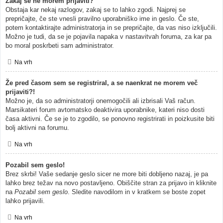
Zakaj se ne morem prijaviti?
Obstaja kar nekaj razlogov, zakaj se to lahko zgodi. Najprej se
prepričajte, če ste vnesli pravilno uporabniško ime in geslo. Če ste,
potem kontaktirajte administratorja in se prepričajte, da vas niso izključili.
Možno je tudi, da se je pojavila napaka v nastavitvah foruma, za kar pa
bo moral poskrbeti sam administrator.
Na vrh
Že pred časom sem se registriral, a se naenkrat ne morem več
prijaviti?!
Možno je, da so administratorji onemogočili ali izbrisali Vaš račun.
Marsikateri forum avtomatsko deaktivira uporabnike, kateri niso dosti
časa aktivni. Če se je to zgodilo, se ponovno registrirati in poizkusite biti
bolj aktivni na forumu.
Na vrh
Pozabil sem geslo!
Brez skrbi! Vaše sedanje geslo sicer ne more biti dobljeno nazaj, je pa
lahko brez težav na novo postavljeno. Obiščite stran za prijavo in kliknite
na
Pozabil sem geslo
. Sledite navodilom in v kratkem se boste zopet
lahko prijavili.
Na vrh