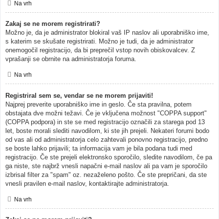
Na vrh
Zakaj se ne morem registrirati?
Možno je, da je administrator blokiral vaš IP naslov ali uporabniško ime,
s katerim se skušate registrirati. Možno je tudi, da je administrator
onemogočil registracijo, da bi preprečil vstop novih obiskovalcev. Z
vprašanji se obrnite na administratorja foruma.
Na vrh
Registriral sem se, vendar se ne morem prijaviti!
Najprej preverite uporabniško ime in geslo. Če sta pravilna, potem
obstajata dve možni težavi. Če je vključena možnost "COPPA support"
(COPPA podpora) in ste se med registracijo označili za starega pod 13
let, boste morali slediti navodilom, ki ste jih prejeli. Nekateri forumi bodo
od vas ali od administratorja celo zahtevali ponovno registracijo, predno
se boste lahko prijavili; ta informacija vam je bila podana tudi med
registracijo. Če ste prejeli elektronsko sporočilo, sledite navodilom, če pa
ga niste, ste najbrž vnesli napačni e-mail naslov ali pa vam je sporočilo
izbrisal filter za "spam" oz. nezaželeno pošto. Če ste prepričani, da ste
vnesli pravilen e-mail naslov, kontaktirajte administratorja.
Na vrh