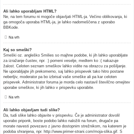
Ali lahko uporabljam HTML?
Ne, na tem forumu ni mogoče objavljati HTML-ja. Večino oblikovanja, ki
ga omogoča uporaba HTML-ja, je lahko nadomeščena z uporabo
BBKode.
Na vrh
Kaj so smeški?
Smeški oz. angleško Smilies so majhne podobe, ki jih lahko uporabljate
za izražanje čustev, npr. :) pomeni veselje, medtem ko :( nakazuje
žalost. Celoten seznam smeškov lahko vidite na obrazcu za pošiljanje.
Ne uporabljajte jih prekomerno, saj lahko prispevek tako hitro postane
neberljiv, moderator pa bo izbrisal vaše smeške ali pa kar celoten
prispevek. Administrator foruma je morda celo nastavil številčno omejitev
uporabe smeškov, ki jih lahko v prispevku uporabite.
Na vrh
Ali lahko objavljam tudi slike?
Da, tudi slike lahko objavite v prispevku. Če je administrator dovolil
uporabo priponk, boste podobo lahko naložili na forum, drugače pa
morate navesti povezavo z javno dostopnim strežnikom, na katerem je
podoba shranjena, npr. http://www.primer-strani.com/moja-slika.gif. S