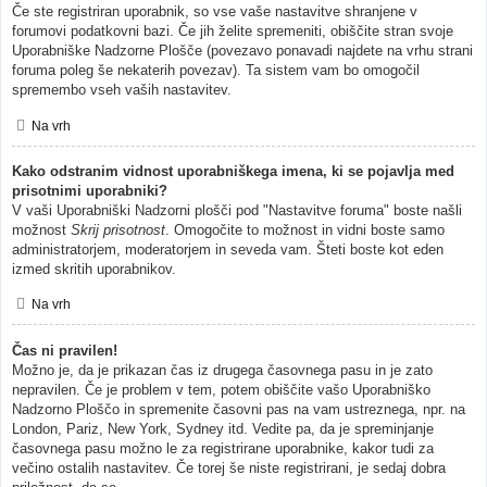
Če ste registriran uporabnik, so vse vaše nastavitve shranjene v
forumovi podatkovni bazi. Če jih želite spremeniti, obiščite stran svoje
Uporabniške Nadzorne Plošče (povezavo ponavadi najdete na vrhu strani
foruma poleg še nekaterih povezav). Ta sistem vam bo omogočil
spremembo vseh vaših nastavitev.
Na vrh
Kako odstranim vidnost uporabniškega imena, ki se pojavlja med
prisotnimi uporabniki?
V vaši Uporabniški Nadzorni plošči pod "Nastavitve foruma" boste našli
možnost
Skrij prisotnost
. Omogočite to možnost in vidni boste samo
administratorjem, moderatorjem in seveda vam. Šteti boste kot eden
izmed skritih uporabnikov.
Na vrh
Čas ni pravilen!
Možno je, da je prikazan čas iz drugega časovnega pasu in je zato
nepravilen. Če je problem v tem, potem obiščite vašo Uporabniško
Nadzorno Ploščo in spremenite časovni pas na vam ustreznega, npr. na
London, Pariz, New York, Sydney itd. Vedite pa, da je spreminjanje
časovnega pasu možno le za registrirane uporabnike, kakor tudi za
večino ostalih nastavitev. Če torej še niste registrirani, je sedaj dobra