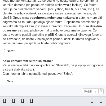
koga morate kontaktirati. Če še vedno ne dobite odziva, se obrnite na
lastnika domene (do podatkov pridete preko
whois lookup
). Če forum
gostuje na brezplačnem serverju (npr. yahoo, free.fr, f2s.com, etc.), se
obrnite na njihov oddelek za zlorabo storitev. Zavedati se morate, da
phpBB Group nima
popolnoma nobenega nadzora
in zato ne more biti
odgovorna za to, kdo uporablja njihov forum. Popolnoma nesmiselno je
kontaktirati phpBB Group v zvezi s pravnimi zadevami, ki
niso direktno
povezane
s stranjo phpbb.com ali z njihovo programsko opremo. Če
boste vseeno poslali sporočilo phpBB Group o uporabi njihovega foruma,
se zavedajte, da boste v najboljšem primeru dobili le kratek odgovor, v
večini primerov pa sploh ne boste dobili odgovora.
Na vrh
Kako kontaktiram skrbnika strani?
Vsi uporabniki lahko uporabijo obrazec “Kontakt”, če je opcija omogočena
s strani skrbnika strani.
Člani foruma lahko uporabijo tudi povezavo “Ekipa”.
Na vrh
Pojdi na