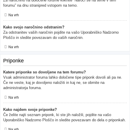
Za naročnino na določene forume kliknite “Naroči se na teme v tem
forumu” na dnu stranipred vstopom na temo.
Na vrh
Kako svojo naročnino odstranim?
Za odstranitev vaših naročnin pojdite na vašo Uporabniško Nadzorno
Ploščo in sledite povezavam do vaših naročnin.
Na vrh
Priponke
Katere priponke so dovoljene na tem forumu?
Vsak administrator foruma lahko določene tipe priponk dovoli ali pa ne.
Če ne veste, kaj je dovoljeno naložiti in kaj ne, se obrnite na
administratorja foruma.
Na vrh
Kako najdem svoje priponke?
Če želite najti seznam priponk, ki ste jih naložili, pojdite na vašo
Uporabniško Nadzorno Ploščo in sledite povezavam do dela o priponkah.
Na vrh