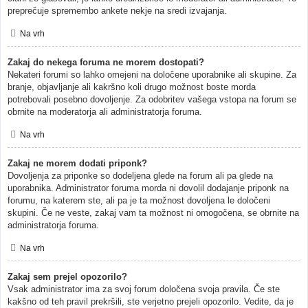
preprečuje spremembo ankete nekje na sredi izvajanja.
Na vrh
Zakaj do nekega foruma ne morem dostopati?
Nekateri forumi so lahko omejeni na določene uporabnike ali skupine. Za
branje, objavljanje ali kakršno koli drugo možnost boste morda
potrebovali posebno dovoljenje. Za odobritev vašega vstopa na forum se
obrnite na moderatorja ali administratorja foruma.
Na vrh
Zakaj ne morem dodati priponk?
Dovoljenja za priponke so dodeljena glede na forum ali pa glede na
uporabnika. Administrator foruma morda ni dovolil dodajanje priponk na
forumu, na katerem ste, ali pa je ta možnost dovoljena le določeni
skupini. Če ne veste, zakaj vam ta možnost ni omogočena, se obrnite na
administratorja foruma.
Na vrh
Zakaj sem prejel opozorilo?
Vsak administrator ima za svoj forum določena svoja pravila. Če ste
kakšno od teh pravil prekršili, ste verjetno prejeli opozorilo. Vedite, da je