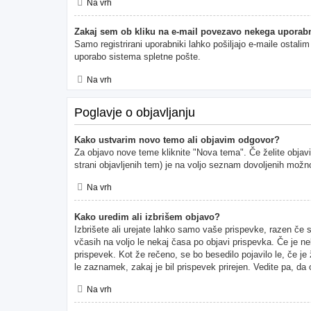
Na vrh
Zakaj sem ob kliku na e-mail povezavo nekega uporabn
Samo registrirani uporabniki lahko pošiljajo e-maile ostal
uporabo sistema spletne pošte.
Na vrh
Poglavje o objavljanju
Kako ustvarim novo temo ali objavim odgovor?
Za objavo nove teme kliknite "Nova tema". Če želite objavi
strani objavljenih tem) je na voljo seznam dovoljenih možno
Na vrh
Kako uredim ali izbrišem objavo?
Izbrišete ali urejate lahko samo vaše prispevke, razen če 
včasih na voljo le nekaj časa po objavi prispevka. Če je ne
prispevek. Kot že rečeno, se bo besedilo pojavilo le, če je
le zaznamek, zakaj je bil prispevek prirejen. Vedite pa, da
Na vrh