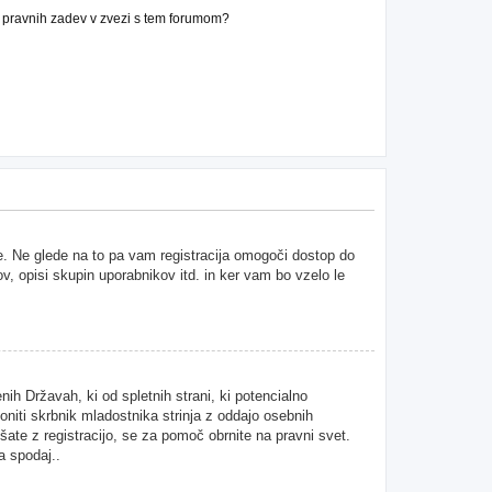
n pravnih zadev v zvezi s tem forumom?
ne. Ne glede na to pa vam registracija omogoči dostop do
ov, opisi skupin uporabnikov itd. in ker vam bo vzelo le
ih Državah, ki od spletnih strani, ki potencialno
niti skrbnik mladostnika strinja z oddajo osebnih
kušate z registracijo, se za pomoč obrnite na pravni svet.
a spodaj..