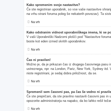
Kako spremenim svoje nastavitve?
Če ste registriran uporabnik, so vse vaše nastavitve shran
na vrhu strani foruma poleg še nekaterih povezav). Ta s
Na vrh
Kako odstranim vidnost uporabniškega imena, ki se po
V vaši Uporabniški Nadzorni plošči pod "Nastavitve forum
boste kot eden izmed skritih uporabnikov.
Na vrh
Čas ni pravilen!
Možno je, da je prikazan čas iz drugega časovnega pasu i
ustreznega, npr. na London, Pariz, New York, Sydney itd. V
niste registrirani, je sedaj dobra priložnost, da se.
Na vrh
Spremenil sem časovni pas, pa čas še vedno ni pravil
Če ste prepričani, da ste pravilno nastavili časovni pas in
opozorite administratorja na napako, da bo lahko rešil teža
Na vrh