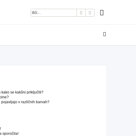
Iskanje
Napredno iskanje
kako se kakšni priključiti?
pine?
pojavljajo v različnih barvah?
!
 sporočila!