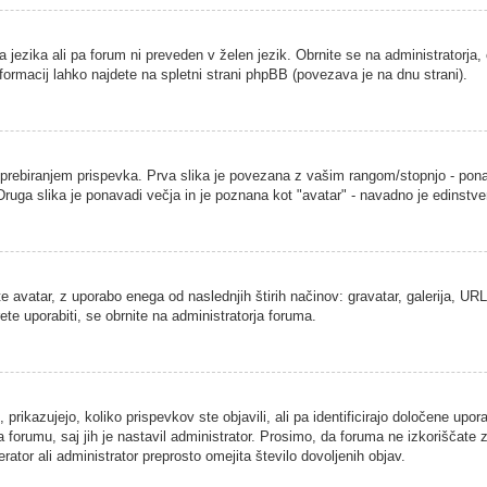
a jezika ali pa forum ni preveden v želen jezik. Obrnite se na administratorja,
nformacij lahko najdete na spletni strani phpBB (povezava je na dnu strani).
ebiranjem prispevka. Prva slika je povezana z vašim rangom/stopnjo - ponavad
. Druga slika je ponavadi večja in je poznana kot "avatar" - navadno je edins
 avatar, z uporabo enega od naslednjih štirih načinov: gravatar, galerija, URL 
ete uporabiti, se obrnite na administratorja foruma.
rikazujejo, koliko prispevkov ste objavili, ali pa identificirajo določene upor
 forumu, saj jih je nastavil administrator. Prosimo, da foruma ne izkoriščate
ator ali administrator preprosto omejita število dovoljenih objav.