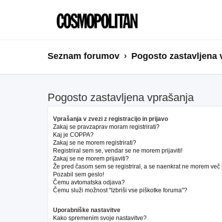
Seznam forumov
Pogosto zastavljena 
Pogosto zastavljena vprašanja
Vprašanja v zvezi z registracijo in prijavo
Zakaj se pravzaprav moram registrirati?
Kaj je COPPA?
Zakaj se ne morem registrirati?
Registriral sem se, vendar se ne morem prijaviti!
Zakaj se ne morem prijaviti?
Že pred časom sem se registriral, a se naenkrat ne morem več pr
Pozabil sem geslo!
Čemu avtomatska odjava?
Čemu služi možnost "Izbriši vse piškotke foruma"?
Uporabniške nastavitve
Kako spremenim svoje nastavitve?