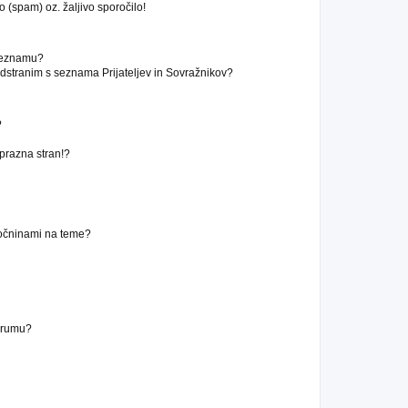
 (spam) oz. žaljivo sporočilo!
 seznamu?
stranim s seznama Prijateljev in Sovražnikov?
?
 prazna stran!?
ročninami na teme?
forumu?