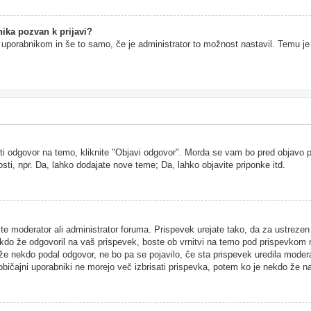
ika pozvan k prijavi?
im uporabnikom in še to samo, če je administrator to možnost nastavil. Temu j
ti odgovor na temo, kliknite "Objavi odgovor". Morda se vam bo pred objavo pri
sti, npr. Da, lahko dodajate nove teme; Da, lahko objavite priponke itd.
ste moderator ali administrator foruma. Prispevek urejate tako, da za ustreze
kdo že odgovoril na vaš prispevek, boste ob vrnitvi na temo pod prispevkom našl
 že nekdo podal odgovor, ne bo pa se pojavilo, če sta prispevek uredila moder
 običajni uporabniki ne morejo več izbrisati prispevka, potem ko je nekdo že n