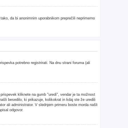
e tako, da bi anonimnim uporabnikom preprečili neprimerno
spevka potrebno registrirati. Na dnu strani foruma (ali
n prispevek kliknete na gumb "uredi", vendar je ta možnost
i besedilo, ki prikazuje, kolikokrat in kdaj ste že uredili
ator ali administrator. V slednjem primeru boste morda našli
apisal odgovor.