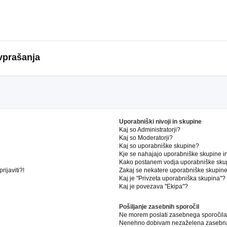
vprašanja
Uporabniški nivoji in skupine
Kaj so Administratorji?
Kaj so Moderatorji?
Kaj so uporabniške skupine?
Kje se nahajajo uporabniške skupine in 
Kako postanem vodja uporabniške sku
ijaviti?!
Zakaj se nekatere uporabniške skupine 
Kaj je "Privzeta uporabniška skupina"?
Kaj je povezava "Ekipa"?
Pošiljanje zasebnih sporočil
Ne morem poslati zasebnega sporočila
Nenehno dobivam nezaželena zasebna