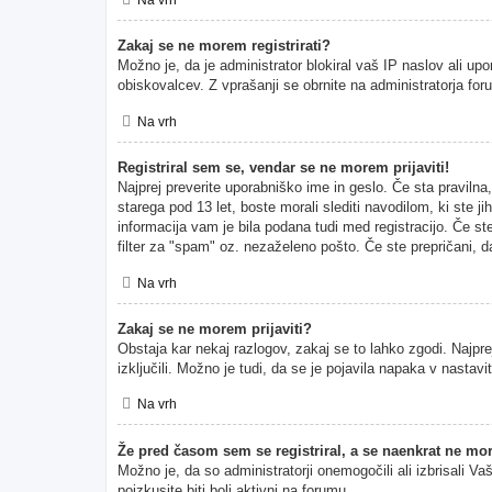
Zakaj se ne morem registrirati?
Možno je, da je administrator blokiral vaš IP naslov ali upo
obiskovalcev. Z vprašanji se obrnite na administratorja for
Na vrh
Registriral sem se, vendar se ne morem prijaviti!
Najprej preverite uporabniško ime in geslo. Če sta pravil
starega pod 13 let, boste morali slediti navodilom, ki ste ji
informacija vam je bila podana tudi med registracijo. Če ste
filter za "spam" oz. nezaželeno pošto. Če ste prepričani, da
Na vrh
Zakaj se ne morem prijaviti?
Obstaja kar nekaj razlogov, zakaj se to lahko zgodi. Najprej
izključili. Možno je tudi, da se je pojavila napaka v nasta
Na vrh
Že pred časom sem se registriral, a se naenkrat ne mor
Možno je, da so administratorji onemogočili ali izbrisali Va
poizkusite biti bolj aktivni na forumu.