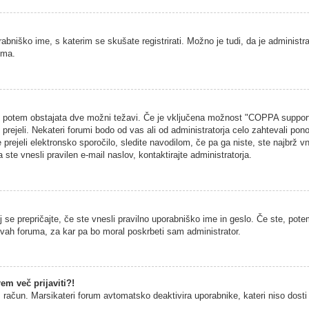
rabniško ime, s katerim se skušate registrirati. Možno je tudi, da je administra
uma.
na, potem obstajata dve možni težavi. Če je vključena možnost "COPPA support
h prejeli. Nekateri forumi bodo od vas ali od administratorja celo zahtevali pono
 prejeli elektronsko sporočilo, sledite navodilom, če pa ga niste, ste najbrž vn
 ste vnesli pravilen e-mail naslov, kontaktirajte administratorja.
 se prepričajte, če ste vnesli pravilno uporabniško ime in geslo. Če ste, potem
vitvah foruma, za kar pa bo moral poskrbeti sam administrator.
em več prijaviti?!
š račun. Marsikateri forum avtomatsko deaktivira uporabnike, kateri niso dosti č