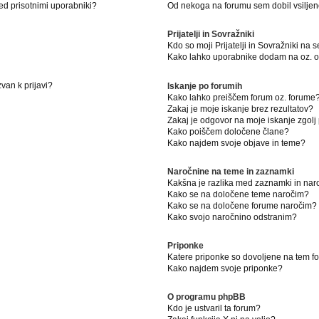
ed prisotnimi uporabniki?
Od nekoga na forumu sem dobil vsiljeno
Prijatelji in Sovražniki
Kdo so moji Prijatelji in Sovražniki na
Kako lahko uporabnike dodam na oz. od
van k prijavi?
Iskanje po forumih
Kako lahko preiščem forum oz. forume
Zakaj je moje iskanje brez rezultatov?
Zakaj je odgovor na moje iskanje zgolj
Kako poiščem določene člane?
Kako najdem svoje objave in teme?
Naročnine na teme in zaznamki
Kakšna je razlika med zaznamki in na
Kako se na določene teme naročim?
Kako se na določene forume naročim?
Kako svojo naročnino odstranim?
Priponke
Katere priponke so dovoljene na tem 
Kako najdem svoje priponke?
O programu phpBB
Kdo je ustvaril ta forum?