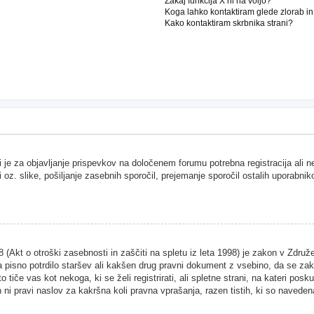
Zakaj funkcija X ni na voljo?
Koga lahko kontaktiram glede zlorab i
Kako kontaktiram skrbnika strani?
i je za objavljanje prispevkov na določenem forumu potrebna registracija ali 
i oz. slike, pošiljanje zasebnih sporočil, prejemanje sporočil ostalih uporabnik
Akt o otroški zasebnosti in zaščiti na spletu iz leta 1998) je zakon v Združen
 pisno potrdilo staršev ali kakšen drug pravni dokument z vsebino, da se zako
 tiče vas kot nekoga, ki se želi registrirati, ali spletne strani, na kateri pos
ni pravi naslov za kakršna koli pravna vprašanja, razen tistih, ki so naveden