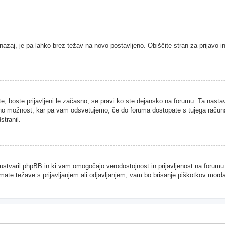
nazaj, je pa lahko brez težav na novo postavljeno. Obiščite stran za prijavo in
te, boste prijavljeni le začasno, se pravi ko ste dejansko na forumu. Ta nast
njeno možnost, kar pa vam odsvetujemo, če do foruma dostopate s tujega računal
stranil.
je ustvaril phpBB in ki vam omogočajo verodostojnost in prijavljenost na forum
imate težave s prijavljanjem ali odjavljanjem, vam bo brisanje piškotkov mor