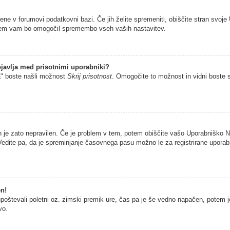
jene v forumovi podatkovni bazi. Če jih želite spremeniti, obiščite stran sv
istem vam bo omogočil spremembo vseh vaših nastavitev.
javlja med prisotnimi uporabniki?
a" boste našli možnost
Skrij prisotnost
. Omogočite to možnost in vidni boste 
n je zato nepravilen. Če je problem v tem, potem obiščite vašo Uporabniško
edite pa, da je spreminjanje časovnega pasu možno le za registrirane uporabni
en!
 upoštevali poletni oz. zimski premik ure, čas pa je še vedno napačen, potem 
vo.