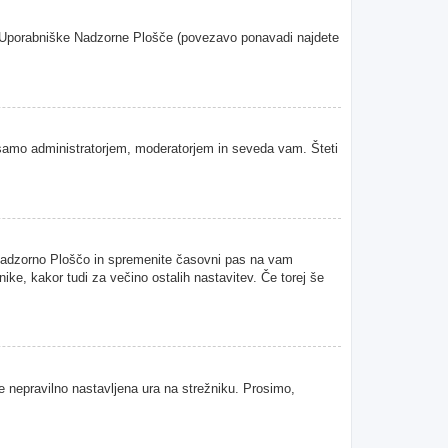
oje Uporabniške Nadzorne Plošče (povezavo ponavadi najdete
samo administratorjem, moderatorjem in seveda vam. Šteti
 Nadzorno Ploščo in spremenite časovni pas na vam
ke, kakor tudi za večino ostalih nastavitev. Če torej še
je nepravilno nastavljena ura na strežniku. Prosimo,