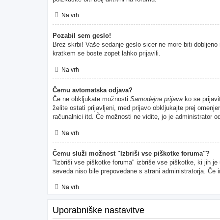
Na vrh
Pozabil sem geslo!
Brez skrbi! Vaše sedanje geslo sicer ne more biti dobljeno 
kratkem se boste zopet lahko prijavili.
Na vrh
Čemu avtomatska odjava?
Če ne obkljukate možnosti
Samodejna prijava
ko se prijavi
želite ostati prijavljeni, med prijavo obkljukajte prej ome
računalnici itd. Če možnosti ne vidite, jo je administrator od
Na vrh
Čemu služi možnost "Izbriši vse piškotke foruma"?
"Izbriši vse piškotke foruma" izbriše vse piškotke, ki jih 
seveda niso bile prepovedane s strani administratorja. Če 
Na vrh
Uporabniške nastavitve