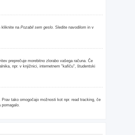
 kliknite na
Pozabil sem geslo
. Sledite navodilom in v
avitev preprečuje morebitno zlorabo vašega računa. Če
nika, npr. v knjižnici, internetnem "kafiču", študentski
u. Prav tako omogočajo možnosti kot npr. read tracking, če
da pomagalo.