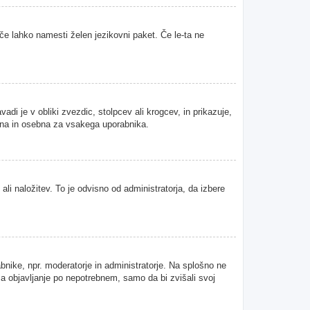
 če lahko namesti želen jezikovni paket. Če le-ta ne
i je v obliki zvezdic, stolpcev ali krogcev, in prikazuje,
tvena in osebna za vsakega uporabnika.
ali naložitev. To je odvisno od administratorja, da izbere
abnike, npr. moderatorje in administratorje. Na splošno ne
 za objavljanje po nepotrebnem, samo da bi zvišali svoj