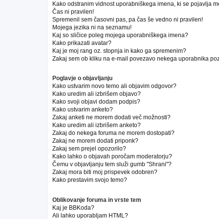
Kako odstranim vidnost uporabniškega imena, ki se pojavlja m
Čas ni pravilen!
Spremenil sem časovni pas, pa čas še vedno ni pravilen!
Mojega jezika ni na seznamu!
Kaj so sličice poleg mojega uporabniškega imena?
Kako prikazati avatar?
Kaj je moj rang oz. stopnja in kako ga spremenim?
Zakaj sem ob kliku na e-mail povezavo nekega uporabnika poz
Poglavje o objavljanju
Kako ustvarim novo temo ali objavim odgovor?
Kako uredim ali izbrišem objavo?
Kako svoji objavi dodam podpis?
Kako ustvarim anketo?
Zakaj anketi ne morem dodati več možnosti?
Kako uredim ali izbrišem anketo?
Zakaj do nekega foruma ne morem dostopati?
Zakaj ne morem dodati priponk?
Zakaj sem prejel opozorilo?
Kako lahko o objavah poročam moderatorju?
Čemu v objavljanju tem služi gumb "Shrani"?
Zakaj mora biti moj prispevek odobren?
Kako prestavim svojo temo?
Oblikovanje foruma in vrste tem
Kaj je BBKoda?
Ali lahko uporabljam HTML?