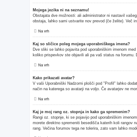
Mojega jezika ni na seznamu!
Obstajata dve možnosti: ali administrator ni nastavil vašeg
obstaja, lahko sami ustvarite nov prevod (če želite). Več i
Na vrh
Kaj so sličice poleg mojega uporabniškega imena?
Dve sliki se lahko pojavita pod uporabniškim imenom med pr
koliko prispevkov ste objavili ali pa vaš status na forumu
Na vrh
Kako prikazati avatar?
V vaši Uporabniški Nadzorni plošči pod "Profil" lahko dodate
način na katerega so avatarji na voljo. Če avatarjev ne mor
Na vrh
Kaj je moj rang oz. stopnja in kako ga spremenim?
Rangi oz. stopnje, ki se pojavijo pod uporabniškim imenom, p
morete direktno spremeniti besedišča katerih koli rangov na
rang. Večina forumov tega ne tolerira, zato vam lahko moder