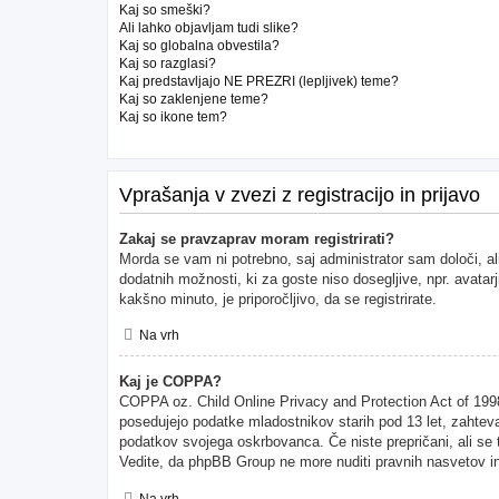
Kaj so smeški?
Ali lahko objavljam tudi slike?
Kaj so globalna obvestila?
Kaj so razglasi?
Kaj predstavljajo NE PREZRI (lepljivek) teme?
Kaj so zaklenjene teme?
Kaj so ikone tem?
Vprašanja v zvezi z registracijo in prijavo
Zakaj se pravzaprav moram registrirati?
Morda se vam ni potrebno, saj administrator sam določi, al
dodatnih možnosti, ki za goste niso dosegljive, npr. avatarj
kakšno minuto, je priporočljivo, da se registrirate.
Na vrh
Kaj je COPPA?
COPPA oz. Child Online Privacy and Protection Act of 1998 (
posedujejo podatke mladostnikov starih pod 13 let, zahteva
podatkov svojega oskrbovanca. Če niste prepričani, ali se to
Vedite, da phpBB Group ne more nuditi pravnih nasvetov in 
Na vrh