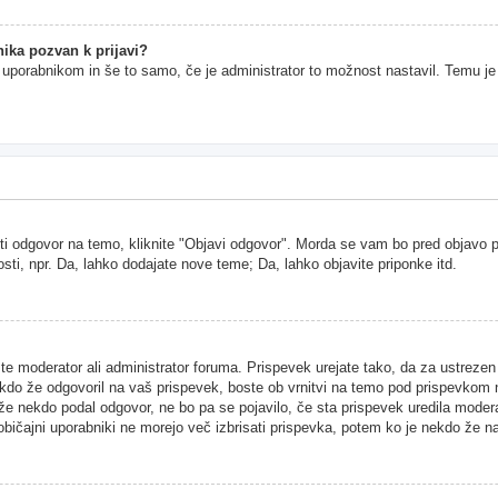
ika pozvan k prijavi?
im uporabnikom in še to samo, če je administrator to možnost nastavil. Temu j
ti odgovor na temo, kliknite "Objavi odgovor". Morda se vam bo pred objavo pri
sti, npr. Da, lahko dodajate nove teme; Da, lahko objavite priponke itd.
ste moderator ali administrator foruma. Prispevek urejate tako, da za ustreze
kdo že odgovoril na vaš prispevek, boste ob vrnitvi na temo pod prispevkom našl
 že nekdo podal odgovor, ne bo pa se pojavilo, če sta prispevek uredila moder
 običajni uporabniki ne morejo več izbrisati prispevka, potem ko je nekdo že n