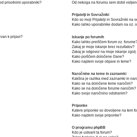
ed prisotnimi uporabniki?
Od nekoga na forumu sem dobil vsiljeno
Prijatelji in Sovražniki
Kdo so moji Prijatelji in Sovražniki na
Kako lahko uporabnike dodam na oz. od
van k prijavi?
Iskanje po forumih
Kako lahko preiščem forum oz. forume
Zakaj je moje iskanje brez rezultatov?
Zakaj je odgovor na moje iskanje zgolj
Kako poiščem določene člane?
Kako najdem svoje objave in teme?
Naročnine na teme in zaznamki
Kakšna je razlika med zaznamki in na
Kako se na določene teme naročim?
Kako se na določene forume naročim?
Kako svojo naročnino odstranim?
Priponke
Katere priponke so dovoljene na tem 
Kako najdem svoje priponke?
O programu phpBB
Kdo je ustvaril ta forum?