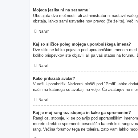
Mojega jezika ni na seznamu!
Obstajata dve možnosti: ali administrator ni nastavil vašeg
obstaja, lahko sami ustvarite nov prevod (če želite). Več i
Na vrh
Kaj so sličice poleg mojega uporabniškega imena?
Dve sliki se lahko pojavita pod uporabniškim imenom med pr
koliko prispevkov ste objavili ali pa vaš status na forumu
Na vrh
Kako prikazati avatar?
V vaši Uporabniški Nadzorni plošči pod "Profil" lahko dodate
način na katerega so avatarji na voljo. Če avatarjev ne mor
Na vrh
Kaj je moj rang oz. stopnja in kako ga spremenim?
Rangi oz. stopnje, ki se pojavijo pod uporabniškim imenom, p
morete direktno spremeniti besedišča katerih koli rangov na
rang. Večina forumov tega ne tolerira, zato vam lahko moder