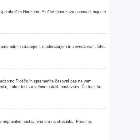
oje Uporabniške Nadzorne Plošče (povezavo ponavadi najdete
samo administratorjem, moderatorjem in seveda vam. Šteti
 Nadzorno Ploščo in spremenite časovni pas na vam
ke, kakor tudi za večino ostalih nastavitev. Če torej še
je nepravilno nastavljena ura na strežniku. Prosimo,