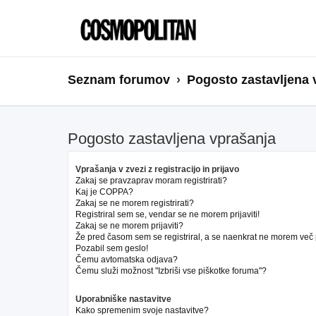
Seznam forumov
Pogosto zastavljena 
Pogosto zastavljena vprašanja
Vprašanja v zvezi z registracijo in prijavo
Zakaj se pravzaprav moram registrirati?
Kaj je COPPA?
Zakaj se ne morem registrirati?
Registriral sem se, vendar se ne morem prijaviti!
Zakaj se ne morem prijaviti?
Že pred časom sem se registriral, a se naenkrat ne morem več pr
Pozabil sem geslo!
Čemu avtomatska odjava?
Čemu služi možnost "Izbriši vse piškotke foruma"?
Uporabniške nastavitve
Kako spremenim svoje nastavitve?