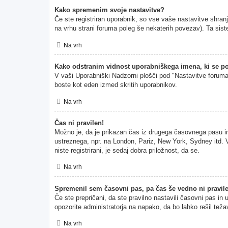
Kako spremenim svoje nastavitve?
Če ste registriran uporabnik, so vse vaše nastavitve shran
na vrhu strani foruma poleg še nekaterih povezav). Ta s
Na vrh
Kako odstranim vidnost uporabniškega imena, ki se po
V vaši Uporabniški Nadzorni plošči pod "Nastavitve forum
boste kot eden izmed skritih uporabnikov.
Na vrh
Čas ni pravilen!
Možno je, da je prikazan čas iz drugega časovnega pasu i
ustreznega, npr. na London, Pariz, New York, Sydney itd. V
niste registrirani, je sedaj dobra priložnost, da se.
Na vrh
Spremenil sem časovni pas, pa čas še vedno ni pravil
Če ste prepričani, da ste pravilno nastavili časovni pas in
opozorite administratorja na napako, da bo lahko rešil teža
Na vrh