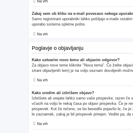
Na vrh
Zakaj sem ob kliku na e-mail povezavo nekega uporabn
Samo registrirani uporabniki lahko pošiljajo e-maile ostal
uporabo sistema spletne pošte.
Na vrh
Poglavje o objavljanju
Kako ustvarim novo temo ali objavim odgovor?
Za objavo nove teme kliknite "Nova tema". Če želite objavi
strani objavljenih tem) je na voljo seznam dovoljenih možno
Na vrh
Kako uredim ali izbrišem objavo?
Izbrišete ali urejate lahko samo vaše prispevke, razen če 
včasih na voljo le nekaj časa po objavi prispevka. Če je ne
prispevek. Kot že rečeno, se bo besedilo pojavilo le, če je
le zaznamek, zakaj je bil prispevek prirejen. Vedite pa, da
Na vrh