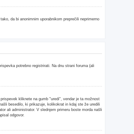
e tako, da bi anonimnim uporabnikom preprečili neprimerno
spevka potrebno registrirati. Na dnu strani foruma (ali
n prispevek kliknete na gumb "uredi", vendar je ta možnost
i besedilo, ki prikazuje, kolikokrat in kdaj ste že uredili
ator ali administrator. V slednjem primeru boste morda našli
apisal odgovor.