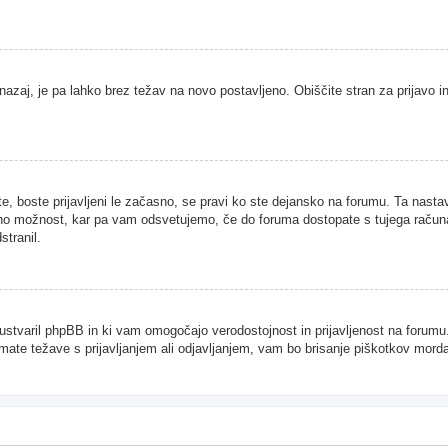
nazaj, je pa lahko brez težav na novo postavljeno. Obiščite stran za prijavo in
te, boste prijavljeni le začasno, se pravi ko ste dejansko na forumu. Ta nast
njeno možnost, kar pa vam odsvetujemo, če do foruma dostopate s tujega računal
stranil.
je ustvaril phpBB in ki vam omogočajo verodostojnost in prijavljenost na forum
imate težave s prijavljanjem ali odjavljanjem, vam bo brisanje piškotkov mor