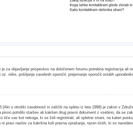
Zakaj funkcija X ni na voljo?
Koga lahko kontaktiram glede zlorab i
Kako kontaktiram skrbnika strani?
i je za objavljanje prispevkov na določenem forumu potrebna registracija ali 
i oz. slike, pošiljanje zasebnih sporočil, prejemanje sporočil ostalih uporabnik
Akt o otroški zasebnosti in zaščiti na spletu iz leta 1998) je zakon v Združen
 pisno potrdilo staršev ali kakšen drug pravni dokument z vsebino, da se zako
 tiče vas kot nekoga, ki se želi registrirati, ali spletne strani, na kateri pos
ni pravi naslov za kakršna koli pravna vprašanja, razen tistih, ki so naveden