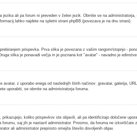
a jezika ali pa forum ni preveden v želen jezik. Obrnite se na administratorja,
nformacij lahko najdete na spletni strani phpBB (povezava je na dnu strani).
ebiranjem prispevka. Prva slika je povezana z vašim rangom/stopnjo - ponavad
. Druga slika je ponavadi večja in je poznana kot "avatar" - navadno je edins
 avatar, z uporabo enega od naslednjih štirih načinov: gravatar, galerija, URL 
ete uporabiti, se obrnite na administratorja foruma.
rikazujejo, koliko prispevkov ste objavili, ali pa identificirajo določene upor
 forumu, saj jih je nastavil administrator. Prosimo, da foruma ne izkoriščate
ator ali administrator preprosto omejita število dovoljenih objav.