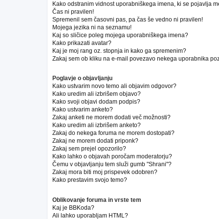
Kako odstranim vidnost uporabniškega imena, ki se pojavlja m
Čas ni pravilen!
Spremenil sem časovni pas, pa čas še vedno ni pravilen!
Mojega jezika ni na seznamu!
Kaj so sličice poleg mojega uporabniškega imena?
Kako prikazati avatar?
Kaj je moj rang oz. stopnja in kako ga spremenim?
Zakaj sem ob kliku na e-mail povezavo nekega uporabnika poz
Poglavje o objavljanju
Kako ustvarim novo temo ali objavim odgovor?
Kako uredim ali izbrišem objavo?
Kako svoji objavi dodam podpis?
Kako ustvarim anketo?
Zakaj anketi ne morem dodati več možnosti?
Kako uredim ali izbrišem anketo?
Zakaj do nekega foruma ne morem dostopati?
Zakaj ne morem dodati priponk?
Zakaj sem prejel opozorilo?
Kako lahko o objavah poročam moderatorju?
Čemu v objavljanju tem služi gumb "Shrani"?
Zakaj mora biti moj prispevek odobren?
Kako prestavim svojo temo?
Oblikovanje foruma in vrste tem
Kaj je BBKoda?
Ali lahko uporabljam HTML?