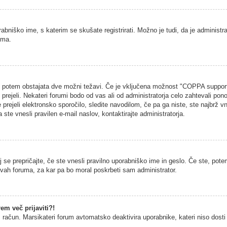
rabniško ime, s katerim se skušate registrirati. Možno je tudi, da je administra
uma.
na, potem obstajata dve možni težavi. Če je vključena možnost "COPPA support
h prejeli. Nekateri forumi bodo od vas ali od administratorja celo zahtevali pono
 prejeli elektronsko sporočilo, sledite navodilom, če pa ga niste, ste najbrž vn
 ste vnesli pravilen e-mail naslov, kontaktirajte administratorja.
 se prepričajte, če ste vnesli pravilno uporabniško ime in geslo. Če ste, potem
vitvah foruma, za kar pa bo moral poskrbeti sam administrator.
em več prijaviti?!
š račun. Marsikateri forum avtomatsko deaktivira uporabnike, kateri niso dosti č