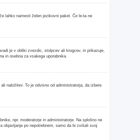
 če lahko namesti želen jezikovni paket. Če le-ta ne
i je v obliki zvezdic, stolpcev ali krogcev, in prikazuje,
tvena in osebna za vsakega uporabnika.
ali naložitev. To je odvisno od administratorja, da izbere
abnike, npr. moderatorje in administratorje. Na splošno ne
 za objavljanje po nepotrebnem, samo da bi zvišali svoj