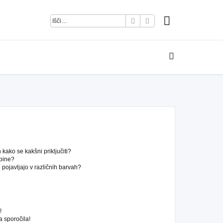
Iskanje
Napredno iskanje
kako se kakšni priključiti?
pine?
pojavljajo v različnih barvah?
!
 sporočila!