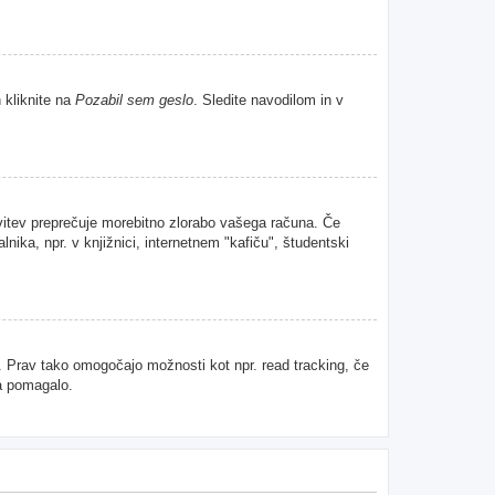
 kliknite na
Pozabil sem geslo
. Sledite navodilom in v
avitev preprečuje morebitno zlorabo vašega računa. Če
nika, npr. v knjižnici, internetnem "kafiču", študentski
u. Prav tako omogočajo možnosti kot npr. read tracking, če
da pomagalo.