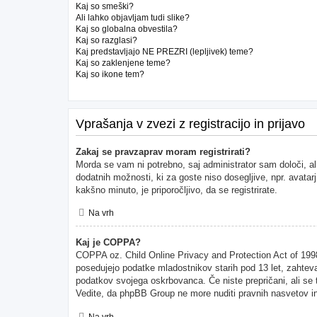
Kaj so smeški?
Ali lahko objavljam tudi slike?
Kaj so globalna obvestila?
Kaj so razglasi?
Kaj predstavljajo NE PREZRI (lepljivek) teme?
Kaj so zaklenjene teme?
Kaj so ikone tem?
Vprašanja v zvezi z registracijo in prijavo
Zakaj se pravzaprav moram registrirati?
Morda se vam ni potrebno, saj administrator sam določi, al
dodatnih možnosti, ki za goste niso dosegljive, npr. avatarj
kakšno minuto, je priporočljivo, da se registrirate.
Na vrh
Kaj je COPPA?
COPPA oz. Child Online Privacy and Protection Act of 1998 (
posedujejo podatke mladostnikov starih pod 13 let, zahteva
podatkov svojega oskrbovanca. Če niste prepričani, ali se to
Vedite, da phpBB Group ne more nuditi pravnih nasvetov in 
Na vrh