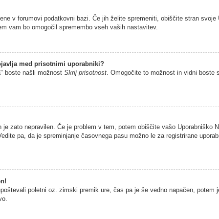
jene v forumovi podatkovni bazi. Če jih želite spremeniti, obiščite stran sv
istem vam bo omogočil spremembo vseh vaših nastavitev.
javlja med prisotnimi uporabniki?
a" boste našli možnost
Skrij prisotnost
. Omogočite to možnost in vidni boste 
n je zato nepravilen. Če je problem v tem, potem obiščite vašo Uporabniško
edite pa, da je spreminjanje časovnega pasu možno le za registrirane uporabni
en!
 upoštevali poletni oz. zimski premik ure, čas pa je še vedno napačen, potem 
vo.