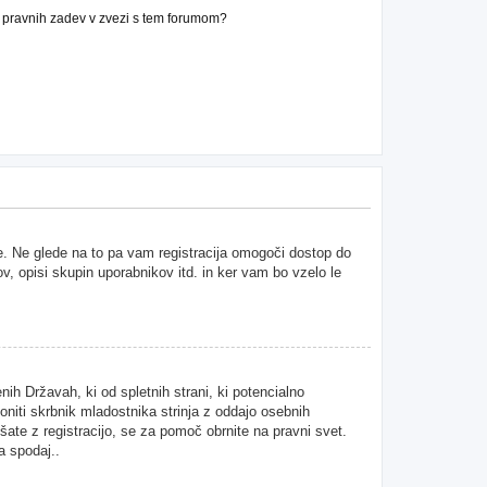
n pravnih zadev v zvezi s tem forumom?
ne. Ne glede na to pa vam registracija omogoči dostop do
ov, opisi skupin uporabnikov itd. in ker vam bo vzelo le
ih Državah, ki od spletnih strani, ki potencialno
niti skrbnik mladostnika strinja z oddajo osebnih
kušate z registracijo, se za pomoč obrnite na pravni svet.
a spodaj..