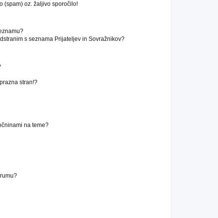
 (spam) oz. žaljivo sporočilo!
 seznamu?
stranim s seznama Prijateljev in Sovražnikov?
?
 prazna stran!?
ročninami na teme?
forumu?