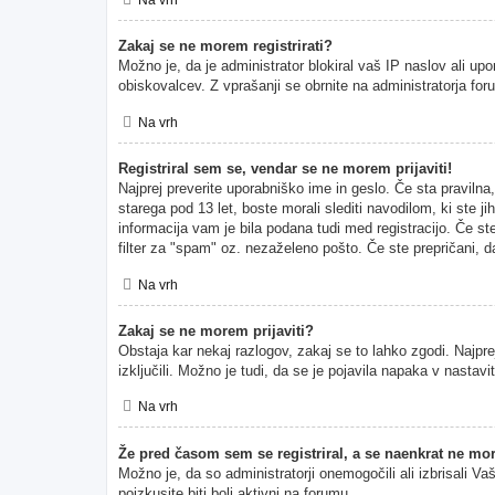
Zakaj se ne morem registrirati?
Možno je, da je administrator blokiral vaš IP naslov ali upo
obiskovalcev. Z vprašanji se obrnite na administratorja for
Na vrh
Registriral sem se, vendar se ne morem prijaviti!
Najprej preverite uporabniško ime in geslo. Če sta pravil
starega pod 13 let, boste morali slediti navodilom, ki ste ji
informacija vam je bila podana tudi med registracijo. Če ste
filter za "spam" oz. nezaželeno pošto. Če ste prepričani, da
Na vrh
Zakaj se ne morem prijaviti?
Obstaja kar nekaj razlogov, zakaj se to lahko zgodi. Najprej
izključili. Možno je tudi, da se je pojavila napaka v nasta
Na vrh
Že pred časom sem se registriral, a se naenkrat ne mor
Možno je, da so administratorji onemogočili ali izbrisali Va
poizkusite biti bolj aktivni na forumu.