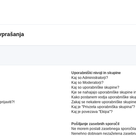
vprašanja
Uporabniški nivoji in skupine
Kaj so Administratorji?
Kaj so Moderatorji?
Kaj so uporabniške skupine?
Kje se nahajajo uporabniške skupine in 
Kako postanem vodja uporabniške sku
ijaviti?!
Zakaj se nekatere uporabniške skupine 
Kaj je "Privzeta uporabniška skupina"?
Kaj je povezava "Ekipa"?
Pošiljanje zasebnih sporočil
Ne morem poslati zasebnega sporočila
Nenehno dobivam nezaželena zasebna