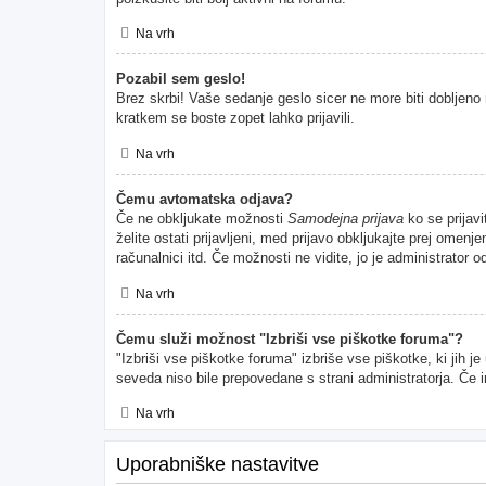
Na vrh
Pozabil sem geslo!
Brez skrbi! Vaše sedanje geslo sicer ne more biti dobljeno 
kratkem se boste zopet lahko prijavili.
Na vrh
Čemu avtomatska odjava?
Če ne obkljukate možnosti
Samodejna prijava
ko se prijavi
želite ostati prijavljeni, med prijavo obkljukajte prej ome
računalnici itd. Če možnosti ne vidite, jo je administrator od
Na vrh
Čemu služi možnost "Izbriši vse piškotke foruma"?
"Izbriši vse piškotke foruma" izbriše vse piškotke, ki jih 
seveda niso bile prepovedane s strani administratorja. Če 
Na vrh
Uporabniške nastavitve