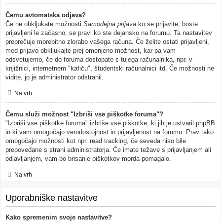
Čemu avtomatska odjava?
Če ne obkljukate možnosti
Samodejna prijava
ko se prijavite, boste
prijavljeni le začasno, se pravi ko ste dejansko na forumu. Ta nastavitev
preprečuje morebitno zlorabo vašega računa. Če želite ostati prijavljeni,
med prijavo obkljukajte prej omenjeno možnost, kar pa vam
odsvetujemo, če do foruma dostopate s tujega računalnika, npr. v
knjižnici, internetnem "kafiču", študentski računalnici itd. Če možnosti ne
vidite, jo je administrator odstranil.
Na vrh
Čemu služi možnost "Izbriši vse piškotke foruma"?
"Izbriši vse piškotke foruma" izbriše vse piškotke, ki jih je ustvaril phpBB
in ki vam omogočajo verodostojnost in prijavljenost na forumu. Prav tako
omogočajo možnosti kot npr. read tracking, če seveda niso bile
prepovedane s strani administratorja. Če imate težave s prijavljanjem ali
odjavljanjem, vam bo brisanje piškotkov morda pomagalo.
Na vrh
Uporabniške nastavitve
Kako spremenim svoje nastavitve?