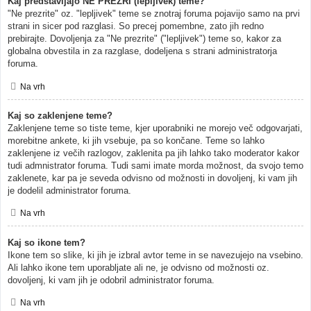
Kaj predstavljajo NE PREZRI (lepljivek) teme?
"Ne prezrite" oz. "lepljivek" teme se znotraj foruma pojavijo samo na prvi
strani in sicer pod razglasi. So precej pomembne, zato jih redno
prebirajte. Dovoljenja za "Ne prezrite" ("lepljivek") teme so, kakor za
globalna obvestila in za razglase, dodeljena s strani administratorja
foruma.
Na vrh
Kaj so zaklenjene teme?
Zaklenjene teme so tiste teme, kjer uporabniki ne morejo več odgovarjati,
morebitne ankete, ki jih vsebuje, pa so končane. Teme so lahko
zaklenjene iz večih razlogov, zaklenita pa jih lahko tako moderator kakor
tudi admnistrator foruma. Tudi sami imate morda možnost, da svojo temo
zaklenete, kar pa je seveda odvisno od možnosti in dovoljenj, ki vam jih
je dodelil administrator foruma.
Na vrh
Kaj so ikone tem?
Ikone tem so slike, ki jih je izbral avtor teme in se navezujejo na vsebino.
Ali lahko ikone tem uporabljate ali ne, je odvisno od možnosti oz.
dovoljenj, ki vam jih je odobril administrator foruma.
Na vrh