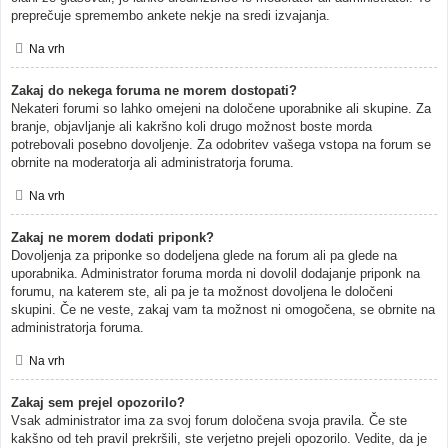
preprečuje spremembo ankete nekje na sredi izvajanja.
Na vrh
Zakaj do nekega foruma ne morem dostopati?
Nekateri forumi so lahko omejeni na določene uporabnike ali skupine. Za
branje, objavljanje ali kakršno koli drugo možnost boste morda
potrebovali posebno dovoljenje. Za odobritev vašega vstopa na forum se
obrnite na moderatorja ali administratorja foruma.
Na vrh
Zakaj ne morem dodati priponk?
Dovoljenja za priponke so dodeljena glede na forum ali pa glede na
uporabnika. Administrator foruma morda ni dovolil dodajanje priponk na
forumu, na katerem ste, ali pa je ta možnost dovoljena le določeni
skupini. Če ne veste, zakaj vam ta možnost ni omogočena, se obrnite na
administratorja foruma.
Na vrh
Zakaj sem prejel opozorilo?
Vsak administrator ima za svoj forum določena svoja pravila. Če ste
kakšno od teh pravil prekršili, ste verjetno prejeli opozorilo. Vedite, da je