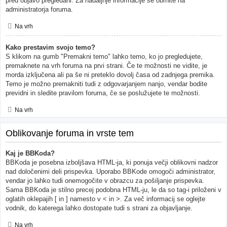
pred objavo pregledani. Za nadaljnje informacije se obrnite na
administratorja foruma.
Na vrh
Kako prestavim svojo temo?
S klikom na gumb "Premakni temo" lahko temo, ko jo pregledujete,
premaknete na vrh foruma na prvi strani. Če te možnosti ne vidite, je
morda izključena ali pa še ni preteklo dovolj časa od zadnjega premika.
Temo je možno premakniti tudi z odgovarjanjem nanjo, vendar bodite
previdni in sledite pravilom foruma, če se poslužujete te možnosti.
Na vrh
Oblikovanje foruma in vrste tem
Kaj je BBKoda?
BBKoda je posebna izboljšava HTML-ja, ki ponuja večji oblikovni nadzor
nad določenimi deli prispevka. Uporabo BBKode omogoči administrator,
vendar jo lahko tudi onemogočite v obrazcu za pošiljanje prispevka.
Sama BBKoda je stilno precej podobna HTML-ju, le da so tag-i priloženi v
oglatih oklepajih [ in ] namesto v < in >. Za več informacij se oglejte
vodnik, do katerega lahko dostopate tudi s strani za objavljanje.
Na vrh