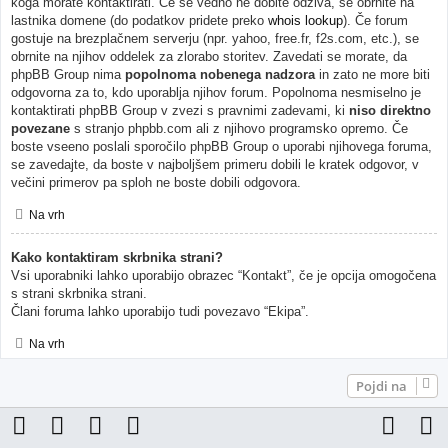
koga morate kontaktirati. Če še vedno ne dobite odziva, se obrnite na
lastnika domene (do podatkov pridete preko
whois lookup
). Če forum
gostuje na brezplačnem serverju (npr. yahoo, free.fr, f2s.com, etc.), se
obrnite na njihov oddelek za zlorabo storitev. Zavedati se morate, da
phpBB Group nima
popolnoma nobenega nadzora
in zato ne more biti
odgovorna za to, kdo uporablja njihov forum. Popolnoma nesmiselno je
kontaktirati phpBB Group v zvezi s pravnimi zadevami, ki
niso direktno
povezane
s stranjo phpbb.com ali z njihovo programsko opremo. Če
boste vseeno poslali sporočilo phpBB Group o uporabi njihovega foruma,
se zavedajte, da boste v najboljšem primeru dobili le kratek odgovor, v
večini primerov pa sploh ne boste dobili odgovora.
Na vrh
Kako kontaktiram skrbnika strani?
Vsi uporabniki lahko uporabijo obrazec “Kontakt”, če je opcija omogočena
s strani skrbnika strani.
Člani foruma lahko uporabijo tudi povezavo “Ekipa”.
Na vrh
Pojdi na