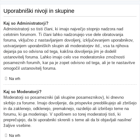
Uporabniški nivoji in skupine
Kaj so Administratorji?
Administratorji so tisti člani, ki imajo največjo stopnjo nadzora nad
celotnim forumom. Ti člani lahko nadzorujejo vse dele obratovanja
foruma, vključno z nastavljanjem dovoljenj, izključevanjem uporabnikov,
ustvarjanjem uporabniških skupin ali moderatorjev itd., vsa ta njihova
dejanja pa so odvisna od tega, kakšna dovoljenja jim je dodelil
ustanovitelj foruma. Lahko imajo celo vse moderatorske zmožnosti
posameznih forumih, kar pa je zopet odvisno od tega, ali je te nastavitve
omogočil ustanovitelj foruma.
Na vrh
Kaj so Moderatorji?
Moderatorji so posamezniki (ali skupine posameznikov), ki dnevno
skrbijo za forume. Imajo dovoljenje, da prispevke preoblikujejo ali zbrišejo
in da zaklenejo, odklenejo, premaknejo, razdelijo ali izbrišejo teme na
forumu, ki ga moderirajo. V spolšnem so torej moderatorji tisti, ki
preprečujejo, da bi uporabniki skrenili s teme ali da bi objavljali nasilne/
žaljive vsebine.
Na vrh