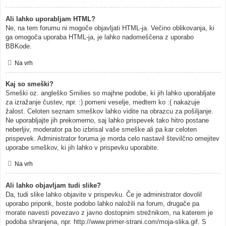
Ali lahko uporabljam HTML?
Ne, na tem forumu ni mogoče objavljati HTML-ja. Večino oblikovanja, ki
ga omogoča uporaba HTML-ja, je lahko nadomeščena z uporabo
BBKode.
Na vrh
Kaj so smeški?
Smeški oz. angleško Smilies so majhne podobe, ki jih lahko uporabljate
za izražanje čustev, npr. :) pomeni veselje, medtem ko :( nakazuje
žalost. Celoten seznam smeškov lahko vidite na obrazcu za pošiljanje.
Ne uporabljajte jih prekomerno, saj lahko prispevek tako hitro postane
neberljiv, moderator pa bo izbrisal vaše smeške ali pa kar celoten
prispevek. Administrator foruma je morda celo nastavil številčno omejitev
uporabe smeškov, ki jih lahko v prispevku uporabite.
Na vrh
Ali lahko objavljam tudi slike?
Da, tudi slike lahko objavite v prispevku. Če je administrator dovolil
uporabo priponk, boste podobo lahko naložili na forum, drugače pa
morate navesti povezavo z javno dostopnim strežnikom, na katerem je
podoba shranjena, npr. http://www.primer-strani.com/moja-slika.gif. S