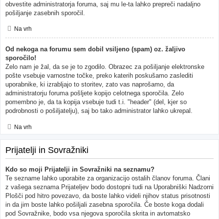
obvestite administratorja foruma, saj mu le-ta lahko prepreči nadaljno
pošiljanje zasebnih sporočil.
Na vrh
Od nekoga na forumu sem dobil vsiljeno (spam) oz. žaljivo
sporočilo!
Zelo nam je žal, da se je to zgodilo. Obrazec za pošiljanje elektronske
pošte vsebuje varnostne točke, preko katerih poskušamo zaslediti
uporabnike, ki izrabljajo to storitev, zato vas naprošamo, da
administratorju foruma pošljete kopijo celotnega sporočila. Zelo
pomembno je, da ta kopija vsebuje tudi t.i. "header" (del, kjer so
podrobnosti o pošiljatelju), saj bo tako administrator lahko ukrepal.
Na vrh
Prijatelji in Sovražniki
Kdo so moji Prijatelji in Sovražniki na seznamu?
Te sezname lahko uporabite za organizacijo ostalih članov foruma. Člani
z vašega seznama Prijateljev bodo dostopni tudi na Uporabniški Nadzorni
Plošči pod hitro povezavo, da boste lahko videli njihov status prisotnosti
in da jim boste lahko pošiljali zasebna sporočila. Če boste koga dodali
pod Sovražnike, bodo vsa njegova sporočila skrita in avtomatsko