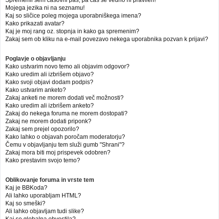
Mojega jezika ni na seznamu!
Kaj so sličice poleg mojega uporabniškega imena?
Kako prikazati avatar?
Kaj je moj rang oz. stopnja in kako ga spremenim?
Zakaj sem ob kliku na e-mail povezavo nekega uporabnika pozvan k prijavi?
Poglavje o objavljanju
Kako ustvarim novo temo ali objavim odgovor?
Kako uredim ali izbrišem objavo?
Kako svoji objavi dodam podpis?
Kako ustvarim anketo?
Zakaj anketi ne morem dodati več možnosti?
Kako uredim ali izbrišem anketo?
Zakaj do nekega foruma ne morem dostopati?
Zakaj ne morem dodati priponk?
Zakaj sem prejel opozorilo?
Kako lahko o objavah poročam moderatorju?
Čemu v objavljanju tem služi gumb "Shrani"?
Zakaj mora biti moj prispevek odobren?
Kako prestavim svojo temo?
Oblikovanje foruma in vrste tem
Kaj je BBKoda?
Ali lahko uporabljam HTML?
Kaj so smeški?
Ali lahko objavljam tudi slike?