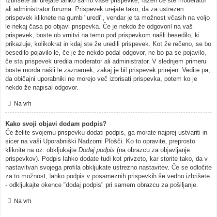
Izbrišete ali urejate lahko samo vaše prispevke, razen če ste moderator
ali administrator foruma. Prispevek urejate tako, da za ustrezen
prispevek kliknete na gumb "uredi", vendar je ta možnost včasih na voljo
le nekaj časa po objavi prispevka. Če je nekdo že odgovoril na vaš
prispevek, boste ob vrnitvi na temo pod prispevkom našli besedilo, ki
prikazuje, kolikokrat in kdaj ste že uredili prispevek. Kot že rečeno, se bo
besedilo pojavilo le, če je že nekdo podal odgovor, ne bo pa se pojavilo,
če sta prispevek uredila moderator ali administrator. V slednjem primeru
boste morda našli le zaznamek, zakaj je bil prispevek prirejen. Vedite pa,
da običajni uporabniki ne morejo več izbrisati prispevka, potem ko je
nekdo že napisal odgovor.
Na vrh
Kako svoji objavi dodam podpis?
Če želite svojemu prispevku dodati podpis, ga morate najprej ustvariti in
sicer na vaši Uporabniški Nadzorni Plošči. Ko to opravite, preprosto
kliknite na oz. obkljukajte
Dodaj podpis
(na obrazcu za objavljanje
prispevkov). Podpis lahko dodate tudi kot privzeto, kar storite tako, da v
nastavitvah svojega profila obkljukate ustrezno nastavitev. Če se odločite
za to možnost, lahko podpis v posameznih prispevkih še vedno izbrišete
- odkljukajte okence "dodaj podpis" pri samem obrazcu za pošiljanje.
Na vrh