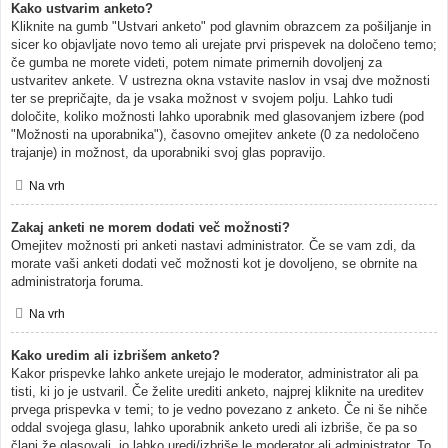
Kako ustvarim anketo?
Kliknite na gumb "Ustvari anketo" pod glavnim obrazcem za pošiljanje in
sicer ko objavljate novo temo ali urejate prvi prispevek na določeno temo;
če gumba ne morete videti, potem nimate primernih dovoljenj za
ustvaritev ankete. V ustrezna okna vstavite naslov in vsaj dve možnosti
ter se prepričajte, da je vsaka možnost v svojem polju. Lahko tudi
določite, koliko možnosti lahko uporabnik med glasovanjem izbere (pod
"Možnosti na uporabnika"), časovno omejitev ankete (0 za nedoločeno
trajanje) in možnost, da uporabniki svoj glas popravijo.
Na vrh
Zakaj anketi ne morem dodati več možnosti?
Omejitev možnosti pri anketi nastavi administrator. Če se vam zdi, da
morate vaši anketi dodati več možnosti kot je dovoljeno, se obrnite na
administratorja foruma.
Na vrh
Kako uredim ali izbrišem anketo?
Kakor prispevke lahko ankete urejajo le moderator, administrator ali pa
tisti, ki jo je ustvaril. Če želite urediti anketo, najprej kliknite na ureditev
prvega prispevka v temi; to je vedno povezano z anketo. Če ni še nihče
oddal svojega glasu, lahko uporabnik anketo uredi ali izbriše, če pa so
člani že glasovali, jo lahko uredi/izbriše le moderator ali administrator. To