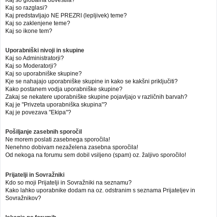
Kaj so globalna obvestila?
Kaj so razglasi?
Kaj predstavljajo NE PREZRI (lepljivek) teme?
Kaj so zaklenjene teme?
Kaj so ikone tem?
Uporabniški nivoji in skupine
Kaj so Administratorji?
Kaj so Moderatorji?
Kaj so uporabniške skupine?
Kje se nahajajo uporabniške skupine in kako se kakšni priključiti?
Kako postanem vodja uporabniške skupine?
Zakaj se nekatere uporabniške skupine pojavljajo v različnih barvah?
Kaj je "Privzeta uporabniška skupina"?
Kaj je povezava "Ekipa"?
Pošiljanje zasebnih sporočil
Ne morem poslati zasebnega sporočila!
Nenehno dobivam nezaželena zasebna sporočila!
Od nekoga na forumu sem dobil vsiljeno (spam) oz. žaljivo sporočilo!
Prijatelji in Sovražniki
Kdo so moji Prijatelji in Sovražniki na seznamu?
Kako lahko uporabnike dodam na oz. odstranim s seznama Prijateljev in
Sovražnikov?