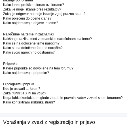
Iskanje po forumih
Kako lahko preiščem forum oz. forume?
Zakaj je moje iskanje brez rezultatov?
Zakaj je odgovor na moje iskanje zgolj prazna stran!?
Kako poiščem določene člane?
Kako najdem svoje objave in teme?
Naročnine na teme in zaznamki
Kakšna je razlika med zaznamki in naročninami na teme?
Kako se na določene teme naročim?
Kako se na določene forume naročim?
Kako svojo naročnino odstranim?
Priponke
Katere priponke so dovoljene na tem forumu?
Kako najdem svoje priponke?
O programu phpBB
Kdo je ustvaril ta forum?
Zakaj funkcija X ni na voljo?
Koga lahko kontaktiram glede zlorab in pravnih zadev v zvezi s tem forumom?
Kako kontaktiram skrbnika strani?
Vprašanja v zvezi z registracijo in prijavo