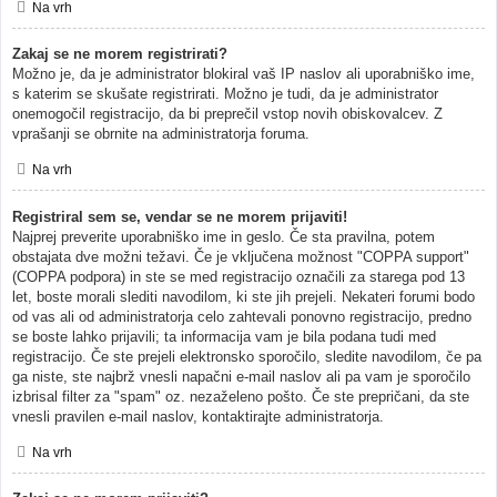
Na vrh
Zakaj se ne morem registrirati?
Možno je, da je administrator blokiral vaš IP naslov ali uporabniško ime,
s katerim se skušate registrirati. Možno je tudi, da je administrator
onemogočil registracijo, da bi preprečil vstop novih obiskovalcev. Z
vprašanji se obrnite na administratorja foruma.
Na vrh
Registriral sem se, vendar se ne morem prijaviti!
Najprej preverite uporabniško ime in geslo. Če sta pravilna, potem
obstajata dve možni težavi. Če je vključena možnost "COPPA support"
(COPPA podpora) in ste se med registracijo označili za starega pod 13
let, boste morali slediti navodilom, ki ste jih prejeli. Nekateri forumi bodo
od vas ali od administratorja celo zahtevali ponovno registracijo, predno
se boste lahko prijavili; ta informacija vam je bila podana tudi med
registracijo. Če ste prejeli elektronsko sporočilo, sledite navodilom, če pa
ga niste, ste najbrž vnesli napačni e-mail naslov ali pa vam je sporočilo
izbrisal filter za "spam" oz. nezaželeno pošto. Če ste prepričani, da ste
vnesli pravilen e-mail naslov, kontaktirajte administratorja.
Na vrh