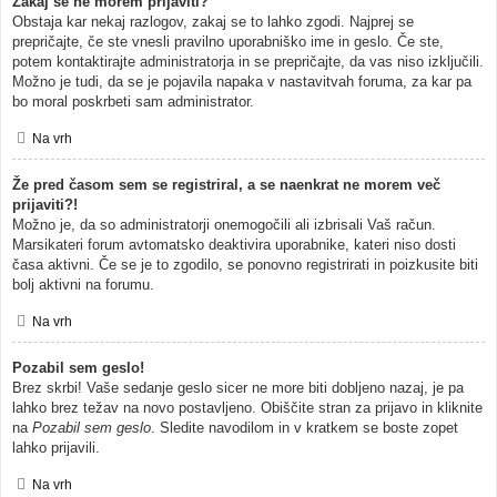
Zakaj se ne morem prijaviti?
Obstaja kar nekaj razlogov, zakaj se to lahko zgodi. Najprej se
prepričajte, če ste vnesli pravilno uporabniško ime in geslo. Če ste,
potem kontaktirajte administratorja in se prepričajte, da vas niso izključili.
Možno je tudi, da se je pojavila napaka v nastavitvah foruma, za kar pa
bo moral poskrbeti sam administrator.
Na vrh
Že pred časom sem se registriral, a se naenkrat ne morem več
prijaviti?!
Možno je, da so administratorji onemogočili ali izbrisali Vaš račun.
Marsikateri forum avtomatsko deaktivira uporabnike, kateri niso dosti
časa aktivni. Če se je to zgodilo, se ponovno registrirati in poizkusite biti
bolj aktivni na forumu.
Na vrh
Pozabil sem geslo!
Brez skrbi! Vaše sedanje geslo sicer ne more biti dobljeno nazaj, je pa
lahko brez težav na novo postavljeno. Obiščite stran za prijavo in kliknite
na
Pozabil sem geslo
. Sledite navodilom in v kratkem se boste zopet
lahko prijavili.
Na vrh