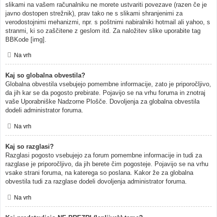
slikami na vašem računalniku ne morete ustvariti povezave (razen če je
javno dostopen strežnik), prav tako ne s slikami shranjenimi za
verodostojnimi mehanizmi, npr. s poštnimi nabiralniki hotmail ali yahoo, s
stranmi, ki so zaščitene z geslom itd. Za naložitev slike uporabite tag
BBKode [img].
Na vrh
Kaj so globalna obvestila?
Globalna obvestila vsebujejo pomembne informacije, zato je priporočljivo,
da jih kar se da pogosto prebirate. Pojavijo se na vrhu foruma in znotraj
vaše Uporabniške Nadzorne Plošče. Dovoljenja za globalna obvestila
dodeli administrator foruma.
Na vrh
Kaj so razglasi?
Razglasi pogosto vsebujejo za forum pomembne informacije in tudi za
razglase je priporočljivo, da jih berete čim pogosteje. Pojavijo se na vrhu
vsake strani foruma, na katerega so poslana. Kakor že za globalna
obvestila tudi za razglase dodeli dovoljenja administrator foruma.
Na vrh