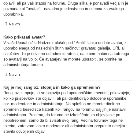
objavili ali pa vaš status na forumu. Druga slika je ponavadi večja in je
poznana kot "avatar" - navadno je edinstvena in osebna za vsakega
uporabnika.
Na vrh
Kako prikazati avatar?
V vaši Uporabniški Nadzorni plošči pod "Profil" lahko dodate avatar, z
uporabo enega od naslednjih štirih načinov: gravatar, galerija, URL ali
naložitev. To je odvisno od administratorja, da izbere način na katerega
so avatarji na voljo. Če avatarjev ne morete uporabiti, se obrnite na
administratorja foruma.
Na vrh
Kaj je moj rang oz. stopnja in kako ga spremenim?
Rangi oz. stopnje, ki se pojavijo pod uporabniškim imenom, prikazujejo,
koliko prispevkov ste objavili, ali pa identificirajo določene uporabnike,
npr. moderatorje in administratorje. Na splošno ne morete direktno
spremeniti besedišča katerih koli rangov na forumu, saj jih je nastavil
administrator. Prosimo, da foruma ne izkoriščate za objavljanje po
nepotrebnem, samo da bi zvišali svoj rang. Večina forumov tega ne
tolerira, zato vam lahko moderator ali administrator preprosto omejita
število dovoljenih objav.