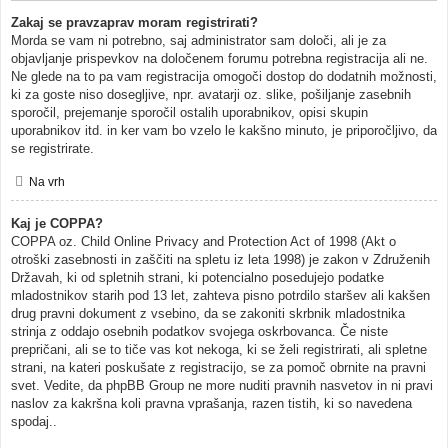
Zakaj se pravzaprav moram registrirati?
Morda se vam ni potrebno, saj administrator sam določi, ali je za
objavljanje prispevkov na določenem forumu potrebna registracija ali ne.
Ne glede na to pa vam registracija omogoči dostop do dodatnih možnosti,
ki za goste niso dosegljive, npr. avatarji oz. slike, pošiljanje zasebnih
sporočil, prejemanje sporočil ostalih uporabnikov, opisi skupin
uporabnikov itd. in ker vam bo vzelo le kakšno minuto, je priporočljivo, da
se registrirate.
Na vrh
Kaj je COPPA?
COPPA oz. Child Online Privacy and Protection Act of 1998 (Akt o
otroški zasebnosti in zaščiti na spletu iz leta 1998) je zakon v Združenih
Državah, ki od spletnih strani, ki potencialno posedujejo podatke
mladostnikov starih pod 13 let, zahteva pisno potrdilo staršev ali kakšen
drug pravni dokument z vsebino, da se zakoniti skrbnik mladostnika
strinja z oddajo osebnih podatkov svojega oskrbovanca. Če niste
prepričani, ali se to tiče vas kot nekoga, ki se želi registrirati, ali spletne
strani, na kateri poskušate z registracijo, se za pomoč obrnite na pravni
svet. Vedite, da phpBB Group ne more nuditi pravnih nasvetov in ni pravi
naslov za kakršna koli pravna vprašanja, razen tistih, ki so navedena
spodaj..