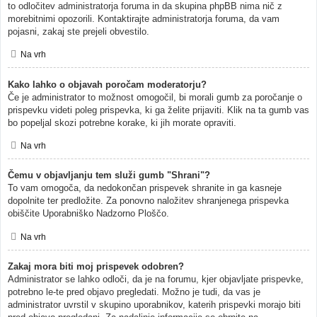
to odločitev administratorja foruma in da skupina phpBB nima nič z
morebitnimi opozorili. Kontaktirajte administratorja foruma, da vam
pojasni, zakaj ste prejeli obvestilo.
Na vrh
Kako lahko o objavah poročam moderatorju?
Če je administrator to možnost omogočil, bi morali gumb za poročanje o
prispevku videti poleg prispevka, ki ga želite prijaviti. Klik na ta gumb vas
bo popeljal skozi potrebne korake, ki jih morate opraviti.
Na vrh
Čemu v objavljanju tem služi gumb "Shrani"?
To vam omogoča, da nedokončan prispevek shranite in ga kasneje
dopolnite ter predložite. Za ponovno naložitev shranjenega prispevka
obiščite Uporabniško Nadzorno Ploščo.
Na vrh
Zakaj mora biti moj prispevek odobren?
Administrator se lahko odloči, da je na forumu, kjer objavljate prispevke,
potrebno le-te pred objavo pregledati. Možno je tudi, da vas je
administrator uvrstil v skupino uporabnikov, katerih prispevki morajo biti