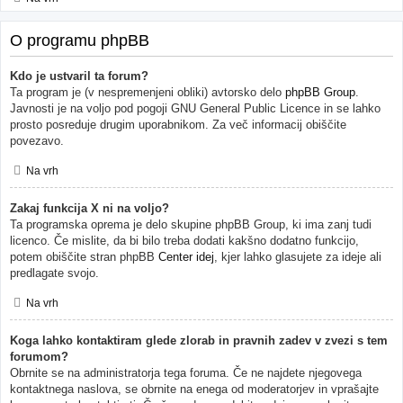
O programu phpBB
Kdo je ustvaril ta forum?
Ta program je (v nespremenjeni obliki) avtorsko delo
phpBB Group
.
Javnosti je na voljo pod pogoji GNU General Public Licence in se lahko
prosto posreduje drugim uporabnikom. Za več informacij obiščite
povezavo.
Na vrh
Zakaj funkcija X ni na voljo?
Ta programska oprema je delo skupine phpBB Group, ki ima zanj tudi
licenco. Če mislite, da bi bilo treba dodati kakšno dodatno funkcijo,
potem obiščite stran phpBB
Center idej
, kjer lahko glasujete za ideje ali
predlagate svojo.
Na vrh
Koga lahko kontaktiram glede zlorab in pravnih zadev v zvezi s tem
forumom?
Obrnite se na administratorja tega foruma. Če ne najdete njegovega
kontaktnega naslova, se obrnite na enega od moderatorjev in vprašajte