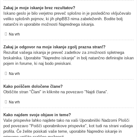
Zakaj je moje iskanje brez rezultatov?
Iskano geslo je bilo verjetno preveč splošno in je posledično vključevalo
veliko splošnih pojmov, ki jih phpBB3 nima zabeleženih. Bodite bolj
natančni in uporabite možnosti Naprednega iskanja.
Na vrh
Zakaj je odgovor na moje iskanje zgolj prazna stran!?
Rezultat vašega iskanja je preveč zadetkov za zmožnosti spletnega
brskalnika. Uporabite "Napredno iskanje" in bolj natančno definirajte iskan
pojem in forume, ki naj bodo preiskani.
Na vrh
Kako poiščem določene člane?
Obiščite stran "Člani" in kliknite na povezavo "Najdi člana".
Na vrh
Kako najdem svoje objave in teme?
Vaše prispevke lahko najdete tako na vaši Uporabniški Nadzorni Plošči
pod povezavo "Poišči uporabnikove prispevke", kot tudi na strani vašega
profila. Če želite poiskati vaše teme, uporabite Napredno iskanje in
primerno vpišite različne možnosti.