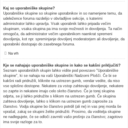
Kaj so uporabniške skupine?
Uporabniške skupine so skupine uporabnikov in so namenjene temu, da
udeležence foruma razdelijo v obvladljive sekcije, s katerimi
administrator lahko upravlja. Vsak uporabnik lahko pripada večim
skupinam, vsaka skupina pa ima svoje možnosti in dovoljenja. Ta način
omogoča, da administrator večim uporabnikom naenkrat spremeni
dovoljenja, kot npr. spreminjanje dovoljenj moderatorjem ali dovoljenje, da
uporabniki dostopajo do zasebnega foruma.
Na vrh
Kje se nahajajo uporabniške skupine in kako se kakšni priključiti?
Seznam uporabniških skupin lahko vidite pod povezavo "Uporabniške
skupine", ki se nahaja na vaši Uporabniški Nadzorni Plošči. Če bi se
kakšni radi pridružili, kliknite na ustrezen gumb, vendar vedite, da niso
vse splošno dostopne. Nekatere za vstop zahtevajo dovoljenje, nekatere
so zaprte in nekatere imajo celo skrito članstvo. Če je torej skupina
odprta, se ji lahko pridružite s klikom na ustrezen gumb. Če skupina
zahteva dovoljenje, lahko s klikom na ustrezen gumb zaprosite za
članstvo. Vodja skupine bo članstvo potrdil (ali ne) in vas prej morda še
vprašal, zakaj se skupini želite pridružiti. Prosimo, da voditelja skupine
ne nadlegujete, če se odloči zavrniti vašo prošnjo za članstvo; zagotovo
ima svoje razloge za to.