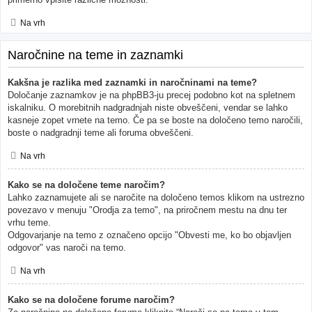
Na vrh
Naročnine na teme in zaznamki
Kakšna je razlika med zaznamki in naročninami na teme?
Določanje zaznamkov je na phpBB3-ju precej podobno kot na spletnem
iskalniku. O morebitnih nadgradnjah niste obveščeni, vendar se lahko
kasneje zopet vrnete na temo. Če pa se boste na določeno temo naročili,
boste o nadgradnji teme ali foruma obveščeni.
Na vrh
Kako se na določene teme naročim?
Lahko zaznamujete ali se naročite na določeno temos klikom na ustrezno
povezavo v menuju "Orodja za temo", na priročnem mestu na dnu ter
vrhu teme.
Odgovarjanje na temo z označeno opcijo "Obvesti me, ko bo objavljen
odgovor" vas naroči na temo.
Na vrh
Kako se na določene forume naročim?