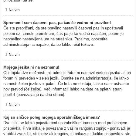
priložnost, da se.
Na vrh
Spremenil sem časovni pas, pa čas še vedno ni pravilen!
Če ste prepričani, da ste pravilno nastavili časovni pas in upoštevali
poletni oz. zimski premik ure, čas pa je še vedno napačen, potem je
nepravilno nastavljena ura na strežniku. Prosimo, opozorite
administratorja na napako, da bo lahko rešil težavo.
Na vrh
Mojega jezika ni na seznamu!
Obstajata dve možnosti: ali administrator ni nastavil vašega jezika ali pa
forum ni preveden v želen jezik. Obrnite se na administratorja, če lahko
namesti želen jezikovni paket. Če le-ta ne obstaja, lahko sami ustvarite
nov prevod (če želite). Več informacij lahko najdete na spletni strani
phpBB (povezava je na dnu strani).
Na vrh
Kaj so sličice poleg mojega uporabniškega imena?
Dve sliki se lahko pojavita pod uporabniškim imenom med prebiranjem
prispevka. Prva slika je povezana z vašim rangom/stopnjo - ponavadi je
v obliki zvezdic, stolpcev ali krogcev, in prikazuje, koliko prispevkov ste