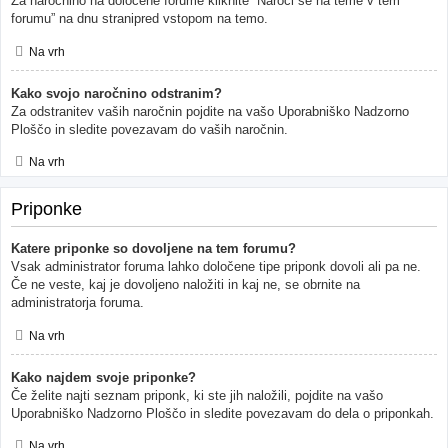
Za naročnino na določene forume kliknite “Naroči se na teme v tem
forumu” na dnu stranipred vstopom na temo.
Na vrh
Kako svojo naročnino odstranim?
Za odstranitev vaših naročnin pojdite na vašo Uporabniško Nadzorno
Ploščo in sledite povezavam do vaših naročnin.
Na vrh
Priponke
Katere priponke so dovoljene na tem forumu?
Vsak administrator foruma lahko določene tipe priponk dovoli ali pa ne.
Če ne veste, kaj je dovoljeno naložiti in kaj ne, se obrnite na
administratorja foruma.
Na vrh
Kako najdem svoje priponke?
Če želite najti seznam priponk, ki ste jih naložili, pojdite na vašo
Uporabniško Nadzorno Ploščo in sledite povezavam do dela o priponkah.
Na vrh