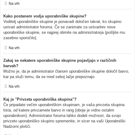
Na vrh
Kako postanem vodja uporabniške skupine?
Voditelj uporabniške skupine je ponavadi določen takrat, ko skupino
ustvari administrator foruma. Če se zanimate za ustvaritev nove
uporabniške skupine, se najprej obrnite na administratorja (pošljite mu
zasebno sporočilo).
Na vrh
Zakaj se nekatere uporabniške skupine pojavljajo v različnih
barvah?
Možno je, da je administrator članom uporabniške skupine določil barvo,
kar pa služi temu, da se med seboj lažje prepoznajo.
Na vrh
Kaj je "Privzeta uporabniška skupina"?
Če pripadate večim uporabniškim skupinam, je vaša privzeta skupina
tista, od katere privzamete barvo in rang (oboje je vidno ostalim
uporabnikom). Administrator foruma lahko dodeli možnost, da svojo
privzeto uporabniško skupino spremenite, in sicer na vaši Uporabniški
Nadzorni plošči.