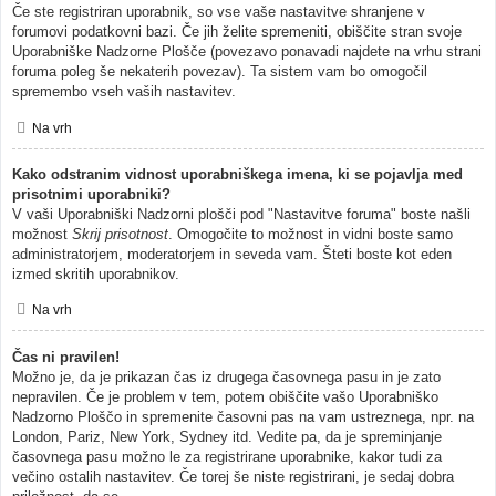
Če ste registriran uporabnik, so vse vaše nastavitve shranjene v
forumovi podatkovni bazi. Če jih želite spremeniti, obiščite stran svoje
Uporabniške Nadzorne Plošče (povezavo ponavadi najdete na vrhu strani
foruma poleg še nekaterih povezav). Ta sistem vam bo omogočil
spremembo vseh vaših nastavitev.
Na vrh
Kako odstranim vidnost uporabniškega imena, ki se pojavlja med
prisotnimi uporabniki?
V vaši Uporabniški Nadzorni plošči pod "Nastavitve foruma" boste našli
možnost
Skrij prisotnost
. Omogočite to možnost in vidni boste samo
administratorjem, moderatorjem in seveda vam. Šteti boste kot eden
izmed skritih uporabnikov.
Na vrh
Čas ni pravilen!
Možno je, da je prikazan čas iz drugega časovnega pasu in je zato
nepravilen. Če je problem v tem, potem obiščite vašo Uporabniško
Nadzorno Ploščo in spremenite časovni pas na vam ustreznega, npr. na
London, Pariz, New York, Sydney itd. Vedite pa, da je spreminjanje
časovnega pasu možno le za registrirane uporabnike, kakor tudi za
večino ostalih nastavitev. Če torej še niste registrirani, je sedaj dobra