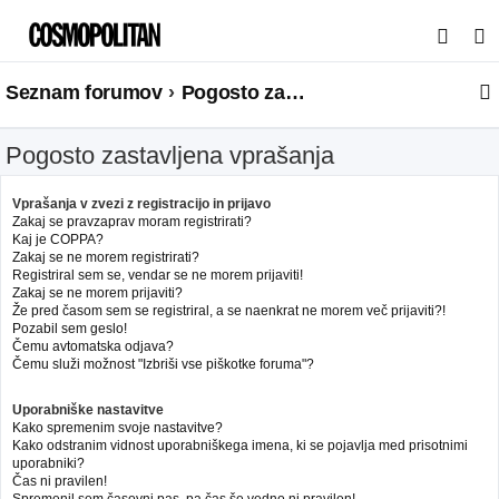
I
s
Seznam forumov
Pogosto zastavljena vprašanja
k
a
Pogosto zastavljena vprašanja
n
j
Vprašanja v zvezi z registracijo in prijavo
e
Zakaj se pravzaprav moram registrirati?
Kaj je COPPA?
Zakaj se ne morem registrirati?
Registriral sem se, vendar se ne morem prijaviti!
Zakaj se ne morem prijaviti?
Že pred časom sem se registriral, a se naenkrat ne morem več prijaviti?!
Pozabil sem geslo!
Čemu avtomatska odjava?
Čemu služi možnost "Izbriši vse piškotke foruma"?
Uporabniške nastavitve
Kako spremenim svoje nastavitve?
Kako odstranim vidnost uporabniškega imena, ki se pojavlja med prisotnimi
uporabniki?
Čas ni pravilen!
Spremenil sem časovni pas, pa čas še vedno ni pravilen!