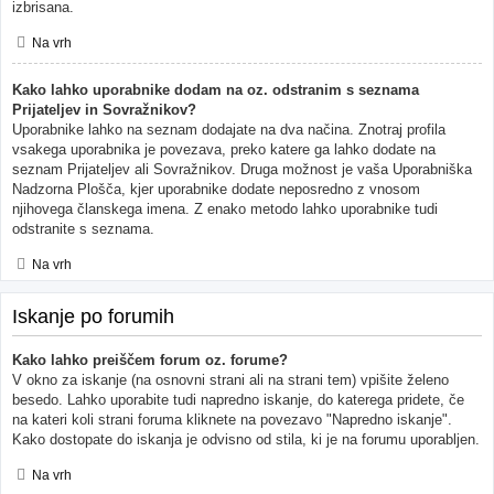
izbrisana.
Na vrh
Kako lahko uporabnike dodam na oz. odstranim s seznama
Prijateljev in Sovražnikov?
Uporabnike lahko na seznam dodajate na dva načina. Znotraj profila
vsakega uporabnika je povezava, preko katere ga lahko dodate na
seznam Prijateljev ali Sovražnikov. Druga možnost je vaša Uporabniška
Nadzorna Plošča, kjer uporabnike dodate neposredno z vnosom
njihovega članskega imena. Z enako metodo lahko uporabnike tudi
odstranite s seznama.
Na vrh
Iskanje po forumih
Kako lahko preiščem forum oz. forume?
V okno za iskanje (na osnovni strani ali na strani tem) vpišite želeno
besedo. Lahko uporabite tudi napredno iskanje, do katerega pridete, če
na kateri koli strani foruma kliknete na povezavo "Napredno iskanje".
Kako dostopate do iskanja je odvisno od stila, ki je na forumu uporabljen.
Na vrh