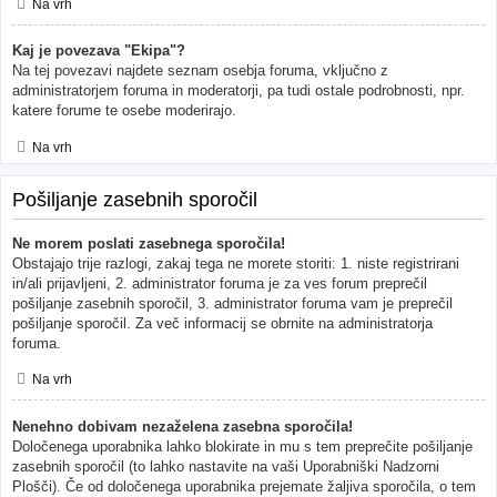
Na vrh
Kaj je povezava "Ekipa"?
Na tej povezavi najdete seznam osebja foruma, vključno z
administratorjem foruma in moderatorji, pa tudi ostale podrobnosti, npr.
katere forume te osebe moderirajo.
Na vrh
Pošiljanje zasebnih sporočil
Ne morem poslati zasebnega sporočila!
Obstajajo trije razlogi, zakaj tega ne morete storiti: 1. niste registrirani
in/ali prijavljeni, 2. administrator foruma je za ves forum preprečil
pošiljanje zasebnih sporočil, 3. administrator foruma vam je preprečil
pošiljanje sporočil. Za več informacij se obrnite na administratorja
foruma.
Na vrh
Nenehno dobivam nezaželena zasebna sporočila!
Določenega uporabnika lahko blokirate in mu s tem preprečite pošiljanje
zasebnih sporočil (to lahko nastavite na vaši Uporabniški Nadzorni
Plošči). Če od določenega uporabnika prejemate žaljiva sporočila, o tem