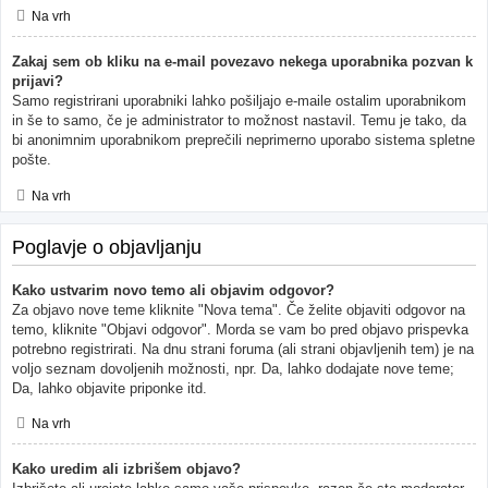
Na vrh
Zakaj sem ob kliku na e-mail povezavo nekega uporabnika pozvan k
prijavi?
Samo registrirani uporabniki lahko pošiljajo e-maile ostalim uporabnikom
in še to samo, če je administrator to možnost nastavil. Temu je tako, da
bi anonimnim uporabnikom preprečili neprimerno uporabo sistema spletne
pošte.
Na vrh
Poglavje o objavljanju
Kako ustvarim novo temo ali objavim odgovor?
Za objavo nove teme kliknite "Nova tema". Če želite objaviti odgovor na
temo, kliknite "Objavi odgovor". Morda se vam bo pred objavo prispevka
potrebno registrirati. Na dnu strani foruma (ali strani objavljenih tem) je na
voljo seznam dovoljenih možnosti, npr. Da, lahko dodajate nove teme;
Da, lahko objavite priponke itd.
Na vrh
Kako uredim ali izbrišem objavo?