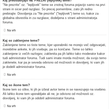
Kaj predstavljajo NE PREZRI (lepljivek) teme?
"Ne prezrite" oz. "lepljivek" teme se znotraj foruma pojavijo samo na prvi
strani in sicer pod razglasi. So precej pomembne, zato jih redno
prebirajte. Dovoljenja za "Ne prezrite" ("lepljivek") teme so, kakor za
globalna obvestila in za razglase, dodeljena s strani administratorja
foruma.
Na vrh
Kaj so zaklenjene teme?
Zaklenjene teme so tiste teme, kjer uporabniki ne morejo več odgovarjati,
morebitne ankete, ki jih vsebuje, pa so končane. Teme so lahko
zaklenjene iz večih razlogov, zaklenita pa jih lahko tako moderator kakor
tudi admnistrator foruma. Tudi sami imate morda možnost, da svojo temo
zaklenete, kar pa je seveda odvisno od možnosti in dovoljenj, ki vam jih
je dodelil administrator foruma.
Na vrh
Kaj so ikone tem?
Ikone tem so slike, ki jih je izbral avtor teme in se navezujejo na vsebino.
Ali lahko ikone tem uporabljate ali ne, je odvisno od možnosti oz.
dovoljenj, ki vam jih je odobril administrator foruma.
Na vrh