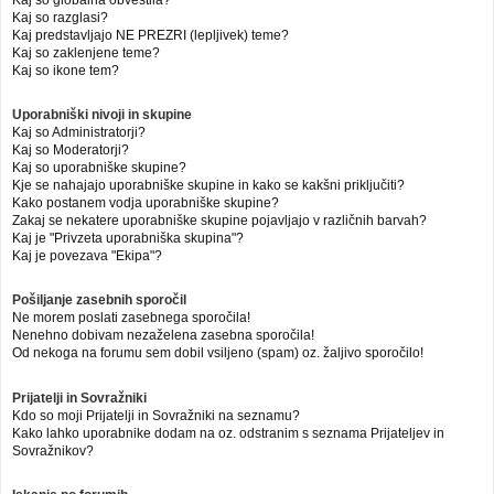
Kaj so globalna obvestila?
Kaj so razglasi?
Kaj predstavljajo NE PREZRI (lepljivek) teme?
Kaj so zaklenjene teme?
Kaj so ikone tem?
Uporabniški nivoji in skupine
Kaj so Administratorji?
Kaj so Moderatorji?
Kaj so uporabniške skupine?
Kje se nahajajo uporabniške skupine in kako se kakšni priključiti?
Kako postanem vodja uporabniške skupine?
Zakaj se nekatere uporabniške skupine pojavljajo v različnih barvah?
Kaj je "Privzeta uporabniška skupina"?
Kaj je povezava "Ekipa"?
Pošiljanje zasebnih sporočil
Ne morem poslati zasebnega sporočila!
Nenehno dobivam nezaželena zasebna sporočila!
Od nekoga na forumu sem dobil vsiljeno (spam) oz. žaljivo sporočilo!
Prijatelji in Sovražniki
Kdo so moji Prijatelji in Sovražniki na seznamu?
Kako lahko uporabnike dodam na oz. odstranim s seznama Prijateljev in
Sovražnikov?