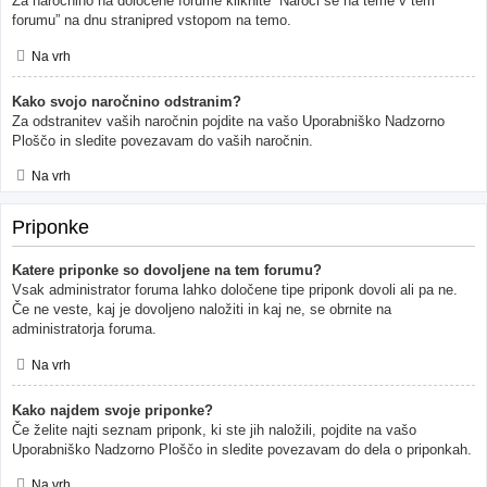
Za naročnino na določene forume kliknite “Naroči se na teme v tem
forumu” na dnu stranipred vstopom na temo.
Na vrh
Kako svojo naročnino odstranim?
Za odstranitev vaših naročnin pojdite na vašo Uporabniško Nadzorno
Ploščo in sledite povezavam do vaših naročnin.
Na vrh
Priponke
Katere priponke so dovoljene na tem forumu?
Vsak administrator foruma lahko določene tipe priponk dovoli ali pa ne.
Če ne veste, kaj je dovoljeno naložiti in kaj ne, se obrnite na
administratorja foruma.
Na vrh
Kako najdem svoje priponke?
Če želite najti seznam priponk, ki ste jih naložili, pojdite na vašo
Uporabniško Nadzorno Ploščo in sledite povezavam do dela o priponkah.
Na vrh