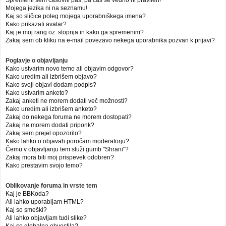
Mojega jezika ni na seznamu!
Kaj so sličice poleg mojega uporabniškega imena?
Kako prikazati avatar?
Kaj je moj rang oz. stopnja in kako ga spremenim?
Zakaj sem ob kliku na e-mail povezavo nekega uporabnika pozvan k prijavi?
Poglavje o objavljanju
Kako ustvarim novo temo ali objavim odgovor?
Kako uredim ali izbrišem objavo?
Kako svoji objavi dodam podpis?
Kako ustvarim anketo?
Zakaj anketi ne morem dodati več možnosti?
Kako uredim ali izbrišem anketo?
Zakaj do nekega foruma ne morem dostopati?
Zakaj ne morem dodati priponk?
Zakaj sem prejel opozorilo?
Kako lahko o objavah poročam moderatorju?
Čemu v objavljanju tem služi gumb "Shrani"?
Zakaj mora biti moj prispevek odobren?
Kako prestavim svojo temo?
Oblikovanje foruma in vrste tem
Kaj je BBKoda?
Ali lahko uporabljam HTML?
Kaj so smeški?
Ali lahko objavljam tudi slike?