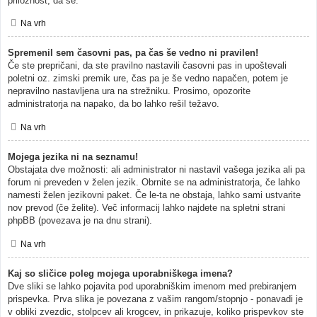
priložnost, da se.
Na vrh
Spremenil sem časovni pas, pa čas še vedno ni pravilen!
Če ste prepričani, da ste pravilno nastavili časovni pas in upoštevali
poletni oz. zimski premik ure, čas pa je še vedno napačen, potem je
nepravilno nastavljena ura na strežniku. Prosimo, opozorite
administratorja na napako, da bo lahko rešil težavo.
Na vrh
Mojega jezika ni na seznamu!
Obstajata dve možnosti: ali administrator ni nastavil vašega jezika ali pa
forum ni preveden v želen jezik. Obrnite se na administratorja, če lahko
namesti želen jezikovni paket. Če le-ta ne obstaja, lahko sami ustvarite
nov prevod (če želite). Več informacij lahko najdete na spletni strani
phpBB (povezava je na dnu strani).
Na vrh
Kaj so sličice poleg mojega uporabniškega imena?
Dve sliki se lahko pojavita pod uporabniškim imenom med prebiranjem
prispevka. Prva slika je povezana z vašim rangom/stopnjo - ponavadi je
v obliki zvezdic, stolpcev ali krogcev, in prikazuje, koliko prispevkov ste