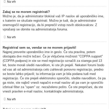
Na vrh
Zakaj se ne morem registrirati?
Možno je, da je administrator blokiral vaš IP naslov ali uporabniško ime,
s katerim se skušate registrirati. Možno je tudi, da je administrator
onemogočil registracijo, da bi preprečil vstop novih obiskovalcev. Z
vprašanji se obrnite na administratorja foruma.
Na vrh
Registriral sem se, vendar se ne morem prijaviti!
Najprej preverite uporabniško ime in geslo. Če sta pravilna, potem
obstajata dve možni težavi. Če je vključena možnost "COPPA support"
(COPPA podpora) in ste se med registracijo označili za starega pod 13
let, boste morali slediti navodilom, ki ste jih prejeli. Nekateri forumi bodo
od vas ali od administratorja celo zahtevali ponovno registracijo, predno
se boste lahko prijavili; ta informacija vam je bila podana tudi med
registracijo. Če ste prejeli elektronsko sporočilo, sledite navodilom, če pa
ga niste, ste najbrž vnesli napačni e-mail naslov ali pa vam je sporočilo
izbrisal filter za "spam" oz. nezaželeno pošto. Če ste prepričani, da ste
vnesli pravilen e-mail naslov, kontaktirajte administratorja.
Na vrh