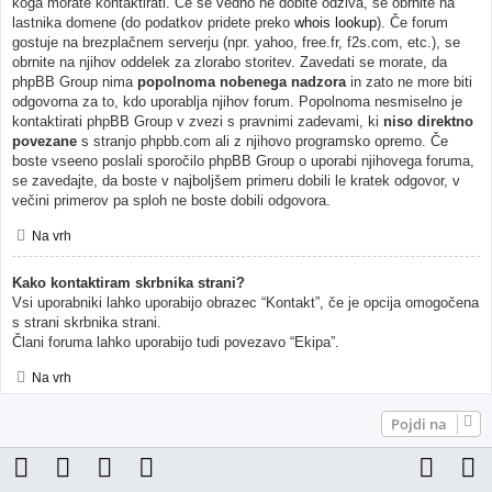
koga morate kontaktirati. Če še vedno ne dobite odziva, se obrnite na
lastnika domene (do podatkov pridete preko
whois lookup
). Če forum
gostuje na brezplačnem serverju (npr. yahoo, free.fr, f2s.com, etc.), se
obrnite na njihov oddelek za zlorabo storitev. Zavedati se morate, da
phpBB Group nima
popolnoma nobenega nadzora
in zato ne more biti
odgovorna za to, kdo uporablja njihov forum. Popolnoma nesmiselno je
kontaktirati phpBB Group v zvezi s pravnimi zadevami, ki
niso direktno
povezane
s stranjo phpbb.com ali z njihovo programsko opremo. Če
boste vseeno poslali sporočilo phpBB Group o uporabi njihovega foruma,
se zavedajte, da boste v najboljšem primeru dobili le kratek odgovor, v
večini primerov pa sploh ne boste dobili odgovora.
Na vrh
Kako kontaktiram skrbnika strani?
Vsi uporabniki lahko uporabijo obrazec “Kontakt”, če je opcija omogočena
s strani skrbnika strani.
Člani foruma lahko uporabijo tudi povezavo “Ekipa”.
Na vrh
Pojdi na