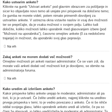
Kako ustvarim anketo?
Kliknite na gumb "Ustvari anketo" pod glavnim obrazcem za pošiljanje in
sicer ko objavljate novo temo ali urejate prvi prispevek na določeno temo;
če gumba ne morete videti, potem nimate primernih dovoljenj za
ustvaritev ankete. V ustrezna okna vstavite naslov in vsaj dve možnosti
ter se prepričajte, da je vsaka možnost v svojem polju. Lahko tudi
določite, koliko možnosti lahko uporabnik med glasovanjem izbere (pod
"Možnosti na uporabnika"), časovno omejitev ankete (0 za nedoločeno
trajanje) in možnost, da uporabniki svoj glas popravijo.
Na vrh
Zakaj anketi ne morem dodati več možnosti?
Omejitev možnosti pri anketi nastavi administrator. Če se vam zdi, da
morate vaši anketi dodati več možnosti kot je dovoljeno, se obrnite na
administratorja foruma.
Na vrh
Kako uredim ali izbrišem anketo?
Kakor prispevke lahko ankete urejajo le moderator, administrator ali pa
tisti, ki jo je ustvaril. Če želite urediti anketo, najprej kliknite na ureditev
prvega prispevka v temi; to je vedno povezano z anketo. Če ni še nihče
oddal svojega glasu, lahko uporabnik anketo uredi ali izbriše, če pa so
člani že glasovali, jo lahko uredi/izbriše le moderator ali administrator. To