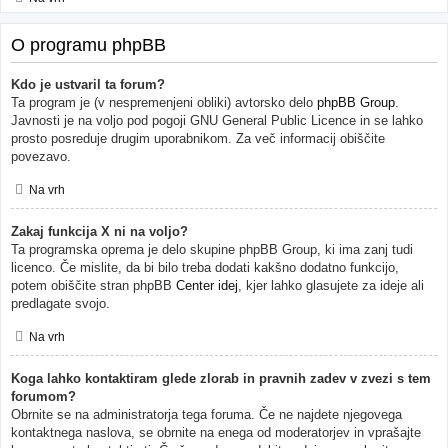
O programu phpBB
Kdo je ustvaril ta forum?
Ta program je (v nespremenjeni obliki) avtorsko delo
phpBB Group
.
Javnosti je na voljo pod pogoji GNU General Public Licence in se lahko
prosto posreduje drugim uporabnikom. Za več informacij obiščite
povezavo.
Na vrh
Zakaj funkcija X ni na voljo?
Ta programska oprema je delo skupine phpBB Group, ki ima zanj tudi
licenco. Če mislite, da bi bilo treba dodati kakšno dodatno funkcijo,
potem obiščite stran phpBB
Center idej
, kjer lahko glasujete za ideje ali
predlagate svojo.
Na vrh
Koga lahko kontaktiram glede zlorab in pravnih zadev v zvezi s tem
forumom?
Obrnite se na administratorja tega foruma. Če ne najdete njegovega
kontaktnega naslova, se obrnite na enega od moderatorjev in vprašajte