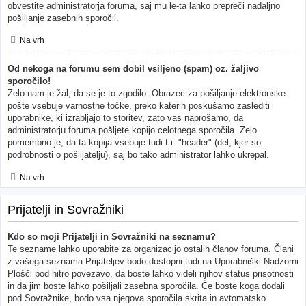
obvestite administratorja foruma, saj mu le-ta lahko prepreči nadaljno
pošiljanje zasebnih sporočil.
Na vrh
Od nekoga na forumu sem dobil vsiljeno (spam) oz. žaljivo
sporočilo!
Zelo nam je žal, da se je to zgodilo. Obrazec za pošiljanje elektronske
pošte vsebuje varnostne točke, preko katerih poskušamo zaslediti
uporabnike, ki izrabljajo to storitev, zato vas naprošamo, da
administratorju foruma pošljete kopijo celotnega sporočila. Zelo
pomembno je, da ta kopija vsebuje tudi t.i. "header" (del, kjer so
podrobnosti o pošiljatelju), saj bo tako administrator lahko ukrepal.
Na vrh
Prijatelji in Sovražniki
Kdo so moji Prijatelji in Sovražniki na seznamu?
Te sezname lahko uporabite za organizacijo ostalih članov foruma. Člani
z vašega seznama Prijateljev bodo dostopni tudi na Uporabniški Nadzorni
Plošči pod hitro povezavo, da boste lahko videli njihov status prisotnosti
in da jim boste lahko pošiljali zasebna sporočila. Če boste koga dodali
pod Sovražnike, bodo vsa njegova sporočila skrita in avtomatsko