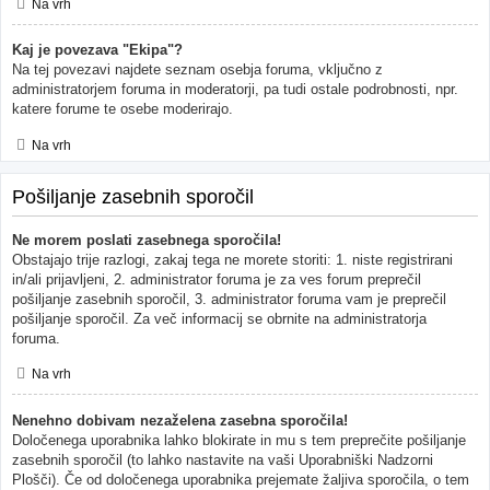
Na vrh
Kaj je povezava "Ekipa"?
Na tej povezavi najdete seznam osebja foruma, vključno z
administratorjem foruma in moderatorji, pa tudi ostale podrobnosti, npr.
katere forume te osebe moderirajo.
Na vrh
Pošiljanje zasebnih sporočil
Ne morem poslati zasebnega sporočila!
Obstajajo trije razlogi, zakaj tega ne morete storiti: 1. niste registrirani
in/ali prijavljeni, 2. administrator foruma je za ves forum preprečil
pošiljanje zasebnih sporočil, 3. administrator foruma vam je preprečil
pošiljanje sporočil. Za več informacij se obrnite na administratorja
foruma.
Na vrh
Nenehno dobivam nezaželena zasebna sporočila!
Določenega uporabnika lahko blokirate in mu s tem preprečite pošiljanje
zasebnih sporočil (to lahko nastavite na vaši Uporabniški Nadzorni
Plošči). Če od določenega uporabnika prejemate žaljiva sporočila, o tem