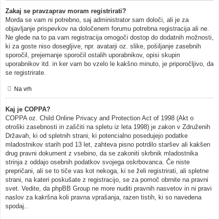
Zakaj se pravzaprav moram registrirati?
Morda se vam ni potrebno, saj administrator sam določi, ali je za
objavljanje prispevkov na določenem forumu potrebna registracija ali ne.
Ne glede na to pa vam registracija omogoči dostop do dodatnih možnosti,
ki za goste niso dosegljive, npr. avatarji oz. slike, pošiljanje zasebnih
sporočil, prejemanje sporočil ostalih uporabnikov, opisi skupin
uporabnikov itd. in ker vam bo vzelo le kakšno minuto, je priporočljivo, da
se registrirate.
Na vrh
Kaj je COPPA?
COPPA oz. Child Online Privacy and Protection Act of 1998 (Akt o
otroški zasebnosti in zaščiti na spletu iz leta 1998) je zakon v Združenih
Državah, ki od spletnih strani, ki potencialno posedujejo podatke
mladostnikov starih pod 13 let, zahteva pisno potrdilo staršev ali kakšen
drug pravni dokument z vsebino, da se zakoniti skrbnik mladostnika
strinja z oddajo osebnih podatkov svojega oskrbovanca. Če niste
prepričani, ali se to tiče vas kot nekoga, ki se želi registrirati, ali spletne
strani, na kateri poskušate z registracijo, se za pomoč obrnite na pravni
svet. Vedite, da phpBB Group ne more nuditi pravnih nasvetov in ni pravi
naslov za kakršna koli pravna vprašanja, razen tistih, ki so navedena
spodaj..