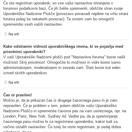
Če ste registriran uporabnik, so vse vaše nastavitve shranjene v
forumovi podatkovni bazi. Če jih želite spremeniti, obiščite stran svoje
Uporabniške Nadzorne Plošče (povezavo ponavadi najdete na vrhu strani
foruma poleg še nekaterih povezav). Ta sistem vam bo omogočil
spremembo vseh vaših nastavitev.
Na vrh
Kako odstranim vidnost uporabniškega imena, ki se pojavlja med
prisotnimi uporabniki?
V vaši Uporabniški Nadzorni plošči pod "Nastavitve foruma" boste našli
možnost
Skrij prisotnost
. Omogočite to možnost in vidni boste samo
administratorjem, moderatorjem in seveda vam. Šteti boste kot eden
izmed skritih uporabnikov.
Na vrh
Čas ni pravilen!
Možno je, da je prikazan čas iz drugega časovnega pasu in je zato
nepravilen. Če je problem v tem, potem obiščite vašo Uporabniško
Nadzorno Ploščo in spremenite časovni pas na vam ustreznega, npr. na
London, Pariz, New York, Sydney itd. Vedite pa, da je spreminjanje
časovnega pasu možno le za registrirane uporabnike, kakor tudi za
večino ostalih nastavitev. Če torej še niste registrirani, je sedaj dobra