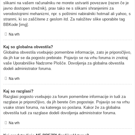
slikami na vašem računalniku ne morete ustvariti povezave (razen če je
javno dostopen strežnik), prav tako ne s slikami shranjenimi za
verodostojnimi mehanizmi, npr. s poštnimi nabiralniki hotmail ali yahoo, s
stranmi, ki so zaščitene z geslom itd. Za naložitev slike uporabite tag
BBKode [img].
Na vrh
Kaj so globalna obvestila?
Globalna obvestila vsebujejo pomembne informacije, zato je priporočljivo,
da jih kar se da pogosto prebirate. Pojavijo se na vrhu foruma in znotraj
vaše Uporabniške Nadzorne Plošče. Dovoljenja za globalna obvestila
dodeli administrator foruma.
Na vrh
Kaj so razglasi?
Razglasi pogosto vsebujejo za forum pomembne informacije in tudi za
razglase je priporočljivo, da jih berete čim pogosteje. Pojavijo se na vrhu
vsake strani foruma, na katerega so poslana. Kakor že za globalna
obvestila tudi za razglase dodeli dovoljenja administrator foruma.
Na vrh