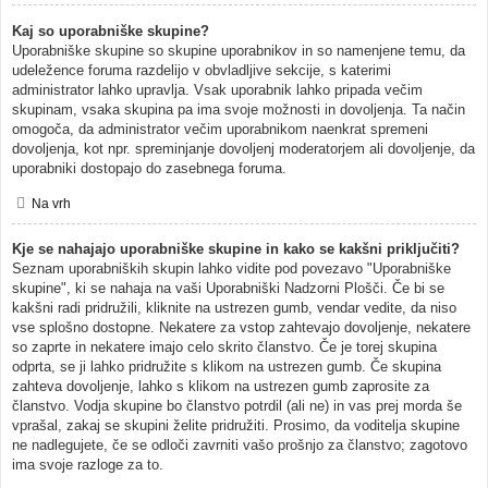
Kaj so uporabniške skupine?
Uporabniške skupine so skupine uporabnikov in so namenjene temu, da
udeležence foruma razdelijo v obvladljive sekcije, s katerimi
administrator lahko upravlja. Vsak uporabnik lahko pripada večim
skupinam, vsaka skupina pa ima svoje možnosti in dovoljenja. Ta način
omogoča, da administrator večim uporabnikom naenkrat spremeni
dovoljenja, kot npr. spreminjanje dovoljenj moderatorjem ali dovoljenje, da
uporabniki dostopajo do zasebnega foruma.
Na vrh
Kje se nahajajo uporabniške skupine in kako se kakšni priključiti?
Seznam uporabniških skupin lahko vidite pod povezavo "Uporabniške
skupine", ki se nahaja na vaši Uporabniški Nadzorni Plošči. Če bi se
kakšni radi pridružili, kliknite na ustrezen gumb, vendar vedite, da niso
vse splošno dostopne. Nekatere za vstop zahtevajo dovoljenje, nekatere
so zaprte in nekatere imajo celo skrito članstvo. Če je torej skupina
odprta, se ji lahko pridružite s klikom na ustrezen gumb. Če skupina
zahteva dovoljenje, lahko s klikom na ustrezen gumb zaprosite za
članstvo. Vodja skupine bo članstvo potrdil (ali ne) in vas prej morda še
vprašal, zakaj se skupini želite pridružiti. Prosimo, da voditelja skupine
ne nadlegujete, če se odloči zavrniti vašo prošnjo za članstvo; zagotovo
ima svoje razloge za to.