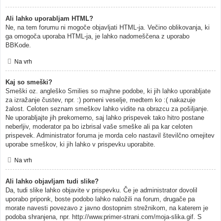
Ali lahko uporabljam HTML?
Ne, na tem forumu ni mogoče objavljati HTML-ja. Večino oblikovanja, ki
ga omogoča uporaba HTML-ja, je lahko nadomeščena z uporabo
BBKode.
Na vrh
Kaj so smeški?
Smeški oz. angleško Smilies so majhne podobe, ki jih lahko uporabljate
za izražanje čustev, npr. :) pomeni veselje, medtem ko :( nakazuje
žalost. Celoten seznam smeškov lahko vidite na obrazcu za pošiljanje.
Ne uporabljajte jih prekomerno, saj lahko prispevek tako hitro postane
neberljiv, moderator pa bo izbrisal vaše smeške ali pa kar celoten
prispevek. Administrator foruma je morda celo nastavil številčno omejitev
uporabe smeškov, ki jih lahko v prispevku uporabite.
Na vrh
Ali lahko objavljam tudi slike?
Da, tudi slike lahko objavite v prispevku. Če je administrator dovolil
uporabo priponk, boste podobo lahko naložili na forum, drugače pa
morate navesti povezavo z javno dostopnim strežnikom, na katerem je
podoba shranjena, npr. http://www.primer-strani.com/moja-slika.gif. S