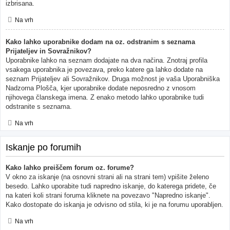
izbrisana.
Na vrh
Kako lahko uporabnike dodam na oz. odstranim s seznama
Prijateljev in Sovražnikov?
Uporabnike lahko na seznam dodajate na dva načina. Znotraj profila
vsakega uporabnika je povezava, preko katere ga lahko dodate na
seznam Prijateljev ali Sovražnikov. Druga možnost je vaša Uporabniška
Nadzorna Plošča, kjer uporabnike dodate neposredno z vnosom
njihovega članskega imena. Z enako metodo lahko uporabnike tudi
odstranite s seznama.
Na vrh
Iskanje po forumih
Kako lahko preiščem forum oz. forume?
V okno za iskanje (na osnovni strani ali na strani tem) vpišite želeno
besedo. Lahko uporabite tudi napredno iskanje, do katerega pridete, če
na kateri koli strani foruma kliknete na povezavo "Napredno iskanje".
Kako dostopate do iskanja je odvisno od stila, ki je na forumu uporabljen.
Na vrh