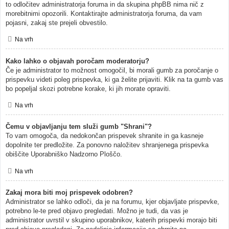
to odločitev administratorja foruma in da skupina phpBB nima nič z
morebitnimi opozorili. Kontaktirajte administratorja foruma, da vam
pojasni, zakaj ste prejeli obvestilo.
Na vrh
Kako lahko o objavah poročam moderatorju?
Če je administrator to možnost omogočil, bi morali gumb za poročanje o
prispevku videti poleg prispevka, ki ga želite prijaviti. Klik na ta gumb vas
bo popeljal skozi potrebne korake, ki jih morate opraviti.
Na vrh
Čemu v objavljanju tem služi gumb "Shrani"?
To vam omogoča, da nedokončan prispevek shranite in ga kasneje
dopolnite ter predložite. Za ponovno naložitev shranjenega prispevka
obiščite Uporabniško Nadzorno Ploščo.
Na vrh
Zakaj mora biti moj prispevek odobren?
Administrator se lahko odloči, da je na forumu, kjer objavljate prispevke,
potrebno le-te pred objavo pregledati. Možno je tudi, da vas je
administrator uvrstil v skupino uporabnikov, katerih prispevki morajo biti