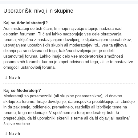
Uporabniški nivoji in skupine
Kaj so Administratorji?
Administratorji so tisti člani, ki imajo največjo stopnjo nadzora nad
celotnim forumom. Ti člani lahko nadzorujejo vse dele obratovanja
foruma, vključno z nastavljanjem dovoljenj, izključevanjem uporabnikov,
ustvarjanjem uporabniških skupin ali moderatorjev itd., vsa ta njihova
dejanja pa so odvisna od tega, kakšna dovoljenja jim je dodelil
ustanovitelj foruma. Lahko imajo celo vse moderatorske zmožnosti
posameznih forumih, kar pa je zopet odvisno od tega, ali je te nastavitve
omogočil ustanovitelj foruma.
Na vrh
Kaj so Moderatorji?
Moderatorji so posamezniki (ali skupine posameznikov), ki dnevno
skrbijo za forume. Imajo dovoljenje, da prispevke preoblikujejo ali zbrišejo
in da zaklenejo, odklenejo, premaknejo, razdelijo ali izbrišejo teme na
forumu, ki ga moderirajo. V spolšnem so torej moderatorji tisti, ki
preprečujejo, da bi uporabniki skrenili s teme ali da bi objavljali nasilne/
žaljive vsebine.
Na vrh