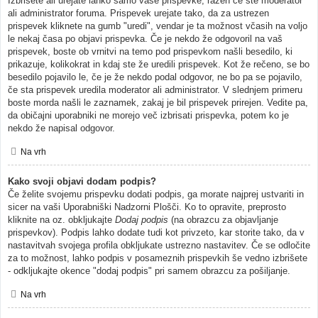
Izbrišete ali urejate lahko samo vaše prispevke, razen če ste moderator
ali administrator foruma. Prispevek urejate tako, da za ustrezen
prispevek kliknete na gumb "uredi", vendar je ta možnost včasih na voljo
le nekaj časa po objavi prispevka. Če je nekdo že odgovoril na vaš
prispevek, boste ob vrnitvi na temo pod prispevkom našli besedilo, ki
prikazuje, kolikokrat in kdaj ste že uredili prispevek. Kot že rečeno, se bo
besedilo pojavilo le, če je že nekdo podal odgovor, ne bo pa se pojavilo,
če sta prispevek uredila moderator ali administrator. V slednjem primeru
boste morda našli le zaznamek, zakaj je bil prispevek prirejen. Vedite pa,
da običajni uporabniki ne morejo več izbrisati prispevka, potem ko je
nekdo že napisal odgovor.
Na vrh
Kako svoji objavi dodam podpis?
Če želite svojemu prispevku dodati podpis, ga morate najprej ustvariti in
sicer na vaši Uporabniški Nadzorni Plošči. Ko to opravite, preprosto
kliknite na oz. obkljukajte
Dodaj podpis
(na obrazcu za objavljanje
prispevkov). Podpis lahko dodate tudi kot privzeto, kar storite tako, da v
nastavitvah svojega profila obkljukate ustrezno nastavitev. Če se odločite
za to možnost, lahko podpis v posameznih prispevkih še vedno izbrišete
- odkljukajte okence "dodaj podpis" pri samem obrazcu za pošiljanje.
Na vrh