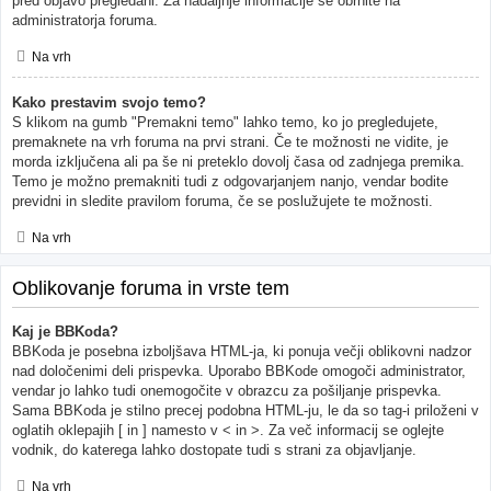
pred objavo pregledani. Za nadaljnje informacije se obrnite na
administratorja foruma.
Na vrh
Kako prestavim svojo temo?
S klikom na gumb "Premakni temo" lahko temo, ko jo pregledujete,
premaknete na vrh foruma na prvi strani. Če te možnosti ne vidite, je
morda izključena ali pa še ni preteklo dovolj časa od zadnjega premika.
Temo je možno premakniti tudi z odgovarjanjem nanjo, vendar bodite
previdni in sledite pravilom foruma, če se poslužujete te možnosti.
Na vrh
Oblikovanje foruma in vrste tem
Kaj je BBKoda?
BBKoda je posebna izboljšava HTML-ja, ki ponuja večji oblikovni nadzor
nad določenimi deli prispevka. Uporabo BBKode omogoči administrator,
vendar jo lahko tudi onemogočite v obrazcu za pošiljanje prispevka.
Sama BBKoda je stilno precej podobna HTML-ju, le da so tag-i priloženi v
oglatih oklepajih [ in ] namesto v < in >. Za več informacij se oglejte
vodnik, do katerega lahko dostopate tudi s strani za objavljanje.
Na vrh