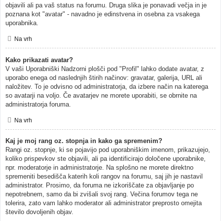
objavili ali pa vaš status na forumu. Druga slika je ponavadi večja in je
poznana kot "avatar" - navadno je edinstvena in osebna za vsakega
uporabnika.
Na vrh
Kako prikazati avatar?
V vaši Uporabniški Nadzorni plošči pod "Profil" lahko dodate avatar, z
uporabo enega od naslednjih štirih načinov: gravatar, galerija, URL ali
naložitev. To je odvisno od administratorja, da izbere način na katerega
so avatarji na voljo. Če avatarjev ne morete uporabiti, se obrnite na
administratorja foruma.
Na vrh
Kaj je moj rang oz. stopnja in kako ga spremenim?
Rangi oz. stopnje, ki se pojavijo pod uporabniškim imenom, prikazujejo,
koliko prispevkov ste objavili, ali pa identificirajo določene uporabnike,
npr. moderatorje in administratorje. Na splošno ne morete direktno
spremeniti besedišča katerih koli rangov na forumu, saj jih je nastavil
administrator. Prosimo, da foruma ne izkoriščate za objavljanje po
nepotrebnem, samo da bi zvišali svoj rang. Večina forumov tega ne
tolerira, zato vam lahko moderator ali administrator preprosto omejita
število dovoljenih objav.