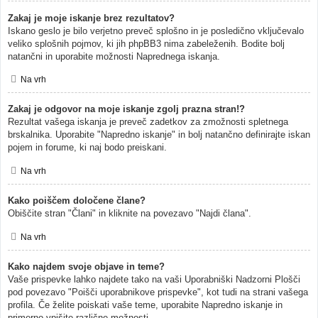
Zakaj je moje iskanje brez rezultatov?
Iskano geslo je bilo verjetno preveč splošno in je posledično vključevalo
veliko splošnih pojmov, ki jih phpBB3 nima zabeleženih. Bodite bolj
natančni in uporabite možnosti Naprednega iskanja.
Na vrh
Zakaj je odgovor na moje iskanje zgolj prazna stran!?
Rezultat vašega iskanja je preveč zadetkov za zmožnosti spletnega
brskalnika. Uporabite "Napredno iskanje" in bolj natančno definirajte iskan
pojem in forume, ki naj bodo preiskani.
Na vrh
Kako poiščem določene člane?
Obiščite stran "Člani" in kliknite na povezavo "Najdi člana".
Na vrh
Kako najdem svoje objave in teme?
Vaše prispevke lahko najdete tako na vaši Uporabniški Nadzorni Plošči
pod povezavo "Poišči uporabnikove prispevke", kot tudi na strani vašega
profila. Če želite poiskati vaše teme, uporabite Napredno iskanje in
primerno vpišite različne možnosti.