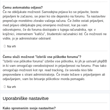
Čemu avtomatska odjava?
Če ne obkljukate možnosti
Samodejna prijava
ko se prijavite, boste
prijavljeni le začasno, se pravi ko ste dejansko na forumu. Ta nastavitev
preprečuje morebitno zlorabo vašega računa. Če želite ostati prijavljeni,
med prijavo obkljukajte prej omenjeno možnost, kar pa vam
odsvetujemo, če do foruma dostopate s tujega računalnika, npr. v
knjižnici, internetnem "kafiču", študentski računalnici itd. Če možnosti ne
vidite, jo je administrator odstranil.
Na vrh
Čemu služi možnost "Izbriši vse piškotke foruma"?
"Izbriši vse piškotke foruma" izbriše vse piškotke, ki jih je ustvaril phpBB
in ki vam omogočajo verodostojnost in prijavljenost na forumu. Prav tako
omogočajo možnosti kot npr. read tracking, če seveda niso bile
prepovedane s strani administratorja. Če imate težave s prijavljanjem ali
odjavljanjem, vam bo brisanje piškotkov morda pomagalo.
Na vrh
Uporabniške nastavitve
Kako spremenim svoje nastavitve?