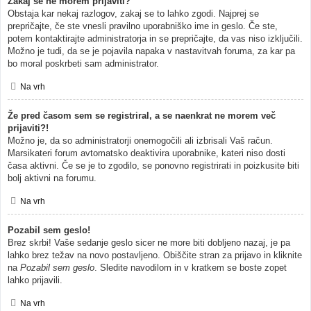
Zakaj se ne morem prijaviti?
Obstaja kar nekaj razlogov, zakaj se to lahko zgodi. Najprej se
prepričajte, če ste vnesli pravilno uporabniško ime in geslo. Če ste,
potem kontaktirajte administratorja in se prepričajte, da vas niso izključili.
Možno je tudi, da se je pojavila napaka v nastavitvah foruma, za kar pa
bo moral poskrbeti sam administrator.
Na vrh
Že pred časom sem se registriral, a se naenkrat ne morem več
prijaviti?!
Možno je, da so administratorji onemogočili ali izbrisali Vaš račun.
Marsikateri forum avtomatsko deaktivira uporabnike, kateri niso dosti
časa aktivni. Če se je to zgodilo, se ponovno registrirati in poizkusite biti
bolj aktivni na forumu.
Na vrh
Pozabil sem geslo!
Brez skrbi! Vaše sedanje geslo sicer ne more biti dobljeno nazaj, je pa
lahko brez težav na novo postavljeno. Obiščite stran za prijavo in kliknite
na
Pozabil sem geslo
. Sledite navodilom in v kratkem se boste zopet
lahko prijavili.
Na vrh