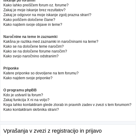
Iskanje po forumih
Kako lahko preiščem forum oz. forume?
Zakaj je moje iskanje brez rezultatov?
Zakaj je odgovor na moje iskanje zgolj prazna stran!?
Kako poiščem določene člane?
Kako najdem svoje objave in teme?
Naročnine na teme in zaznamki
Kakšna je razlika med zaznamki in naročninami na teme?
Kako se na določene teme naročim?
Kako se na določene forume naročim?
Kako svojo naročnino odstranim?
Priponke
Katere priponke so dovoljene na tem forumu?
Kako najdem svoje priponke?
O programu phpBB
Kdo je ustvaril ta forum?
Zakaj funkcija X ni na voljo?
Koga lahko kontaktiram glede zlorab in pravnih zadev v zvezi s tem forumom?
Kako kontaktiram skrbnika strani?
Vprašanja v zvezi z registracijo in prijavo