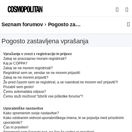
I
s
Seznam forumov
Pogosto zastavljena vprašanja
k
a
Pogosto zastavljena vprašanja
n
j
Vprašanja v zvezi z registracijo in prijavo
e
Zakaj se pravzaprav moram registrirati?
Kaj je COPPA?
Zakaj se ne morem registrirati?
Registriral sem se, vendar se ne morem prijaviti!
Zakaj se ne morem prijaviti?
Že pred časom sem se registriral, a se naenkrat ne morem več prijaviti?!
Pozabil sem geslo!
Čemu avtomatska odjava?
Čemu služi možnost "Izbriši vse piškotke foruma"?
Uporabniške nastavitve
Kako spremenim svoje nastavitve?
Kako odstranim vidnost uporabniškega imena, ki se pojavlja med prisotnimi
uporabniki?
Čas ni pravilen!
Spremenil sem časovni pas, pa čas še vedno ni pravilen!