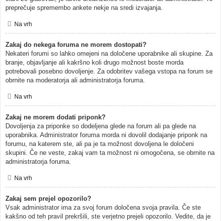
preprečuje spremembo ankete nekje na sredi izvajanja.
Na vrh
Zakaj do nekega foruma ne morem dostopati?
Nekateri forumi so lahko omejeni na določene uporabnike ali skupine. Za
branje, objavljanje ali kakršno koli drugo možnost boste morda
potrebovali posebno dovoljenje. Za odobritev vašega vstopa na forum se
obrnite na moderatorja ali administratorja foruma.
Na vrh
Zakaj ne morem dodati priponk?
Dovoljenja za priponke so dodeljena glede na forum ali pa glede na
uporabnika. Administrator foruma morda ni dovolil dodajanje priponk na
forumu, na katerem ste, ali pa je ta možnost dovoljena le določeni
skupini. Če ne veste, zakaj vam ta možnost ni omogočena, se obrnite na
administratorja foruma.
Na vrh
Zakaj sem prejel opozorilo?
Vsak administrator ima za svoj forum določena svoja pravila. Če ste
kakšno od teh pravil prekršili, ste verjetno prejeli opozorilo. Vedite, da je