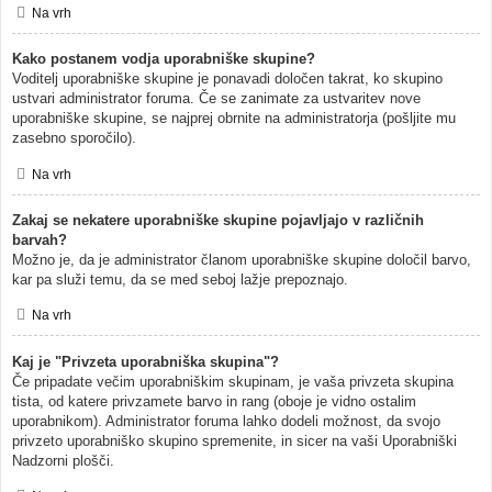
Na vrh
Kako postanem vodja uporabniške skupine?
Voditelj uporabniške skupine je ponavadi določen takrat, ko skupino
ustvari administrator foruma. Če se zanimate za ustvaritev nove
uporabniške skupine, se najprej obrnite na administratorja (pošljite mu
zasebno sporočilo).
Na vrh
Zakaj se nekatere uporabniške skupine pojavljajo v različnih
barvah?
Možno je, da je administrator članom uporabniške skupine določil barvo,
kar pa služi temu, da se med seboj lažje prepoznajo.
Na vrh
Kaj je "Privzeta uporabniška skupina"?
Če pripadate večim uporabniškim skupinam, je vaša privzeta skupina
tista, od katere privzamete barvo in rang (oboje je vidno ostalim
uporabnikom). Administrator foruma lahko dodeli možnost, da svojo
privzeto uporabniško skupino spremenite, in sicer na vaši Uporabniški
Nadzorni plošči.