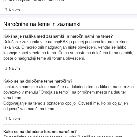
Na vrh
Naročnine na teme in zaznamki
Kakšna je razlika med zaznamki in naročninami na teme?
Določanje zaznamkov je na phpBB3-ju precej podobno kot na spletnem
iskalniku. O morebitnih nadgradnjah niste obveščeni, vendar se lahko
kasneje zopet vrnete na temo. Če pa se boste na določeno temo naročili,
boste o nadgradnji teme ali foruma obveščeni.
Na vrh
Kako se na določene teme naročim?
Lahko zaznamujete ali se naročite na določeno temos klikom na ustrezno
povezavo v menuju "Orodja za temo", na priročnem mestu na dnu ter
vrhu teme.
Odgovarjanje na temo z označeno opcijo "Obvesti me, ko bo objavljen
odgovor" vas naroči na temo.
Na vrh
Kako se na določene forume naročim?