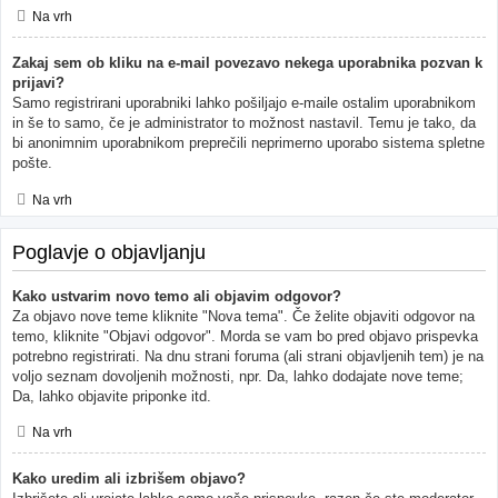
Na vrh
Zakaj sem ob kliku na e-mail povezavo nekega uporabnika pozvan k
prijavi?
Samo registrirani uporabniki lahko pošiljajo e-maile ostalim uporabnikom
in še to samo, če je administrator to možnost nastavil. Temu je tako, da
bi anonimnim uporabnikom preprečili neprimerno uporabo sistema spletne
pošte.
Na vrh
Poglavje o objavljanju
Kako ustvarim novo temo ali objavim odgovor?
Za objavo nove teme kliknite "Nova tema". Če želite objaviti odgovor na
temo, kliknite "Objavi odgovor". Morda se vam bo pred objavo prispevka
potrebno registrirati. Na dnu strani foruma (ali strani objavljenih tem) je na
voljo seznam dovoljenih možnosti, npr. Da, lahko dodajate nove teme;
Da, lahko objavite priponke itd.
Na vrh
Kako uredim ali izbrišem objavo?