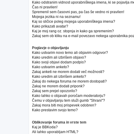
Kako odstranim vidnost uporabniškega imena, ki se pojavlja m
Čas ni pravilen!
Spremenil sem časovni pas, pa čas še vedno ni pravilen!
Mojega jezika ni na seznamu!
Kaj so sličice poleg mojega uporabniškega imena?
Kako prikazati avatar?
Kaj je moj rang oz. stopnja in kako ga spremenim?
Zakaj sem ob kliku na e-mail povezavo nekega uporabnika poz
Poglavje o objavljanju
Kako ustvarim novo temo ali objavim odgovor?
Kako uredim ali izbrišem objavo?
Kako svoji objavi dodam podpis?
Kako ustvarim anketo?
Zakaj anketi ne morem dodati več možnosti?
Kako uredim ali izbrišem anketo?
Zakaj do nekega foruma ne morem dostopati?
Zakaj ne morem dodati priponk?
Zakaj sem prejel opozorilo?
Kako lahko o objavah poročam moderatorju?
Čemu v objavljanju tem služi gumb "Shrani"?
Zakaj mora biti moj prispevek odobren?
Kako prestavim svojo temo?
Oblikovanje foruma in vrste tem
Kaj je BBKoda?
Ali lahko uporabljam HTML?