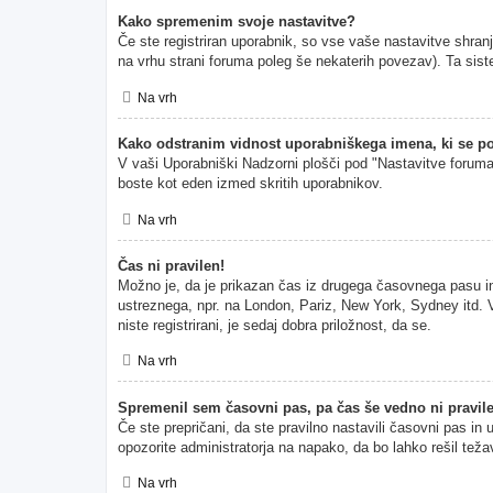
Kako spremenim svoje nastavitve?
Če ste registriran uporabnik, so vse vaše nastavitve shran
na vrhu strani foruma poleg še nekaterih povezav). Ta s
Na vrh
Kako odstranim vidnost uporabniškega imena, ki se po
V vaši Uporabniški Nadzorni plošči pod "Nastavitve forum
boste kot eden izmed skritih uporabnikov.
Na vrh
Čas ni pravilen!
Možno je, da je prikazan čas iz drugega časovnega pasu i
ustreznega, npr. na London, Pariz, New York, Sydney itd. V
niste registrirani, je sedaj dobra priložnost, da se.
Na vrh
Spremenil sem časovni pas, pa čas še vedno ni pravil
Če ste prepričani, da ste pravilno nastavili časovni pas in
opozorite administratorja na napako, da bo lahko rešil teža
Na vrh