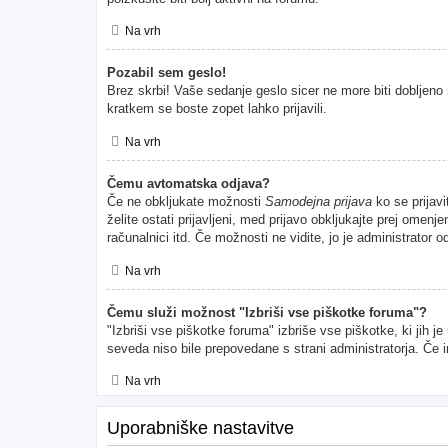
Na vrh
Pozabil sem geslo!
Brez skrbi! Vaše sedanje geslo sicer ne more biti dobljeno 
kratkem se boste zopet lahko prijavili.
Na vrh
Čemu avtomatska odjava?
Če ne obkljukate možnosti
Samodejna prijava
ko se prijavi
želite ostati prijavljeni, med prijavo obkljukajte prej ome
računalnici itd. Če možnosti ne vidite, jo je administrator od
Na vrh
Čemu služi možnost "Izbriši vse piškotke foruma"?
"Izbriši vse piškotke foruma" izbriše vse piškotke, ki jih 
seveda niso bile prepovedane s strani administratorja. Če 
Na vrh
Uporabniške nastavitve