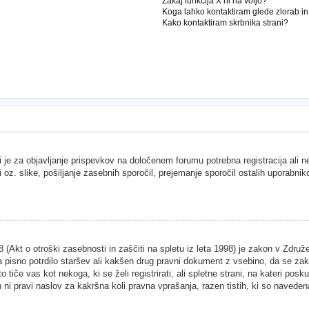
Zakaj funkcija X ni na voljo?
Koga lahko kontaktiram glede zlorab i
Kako kontaktiram skrbnika strani?
i je za objavljanje prispevkov na določenem forumu potrebna registracija ali 
i oz. slike, pošiljanje zasebnih sporočil, prejemanje sporočil ostalih uporabnik
Akt o otroški zasebnosti in zaščiti na spletu iz leta 1998) je zakon v Združen
 pisno potrdilo staršev ali kakšen drug pravni dokument z vsebino, da se zako
 tiče vas kot nekoga, ki se želi registrirati, ali spletne strani, na kateri pos
ni pravi naslov za kakršna koli pravna vprašanja, razen tistih, ki so naveden