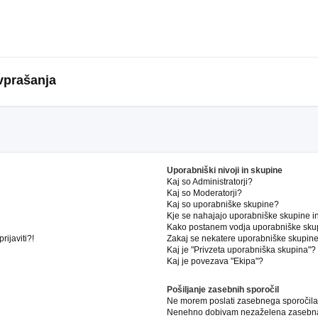
vprašanja
Uporabniški nivoji in skupine
Kaj so Administratorji?
Kaj so Moderatorji?
Kaj so uporabniške skupine?
Kje se nahajajo uporabniške skupine in 
Kako postanem vodja uporabniške sku
ijaviti?!
Zakaj se nekatere uporabniške skupine 
Kaj je "Privzeta uporabniška skupina"?
Kaj je povezava "Ekipa"?
Pošiljanje zasebnih sporočil
Ne morem poslati zasebnega sporočila
Nenehno dobivam nezaželena zasebna