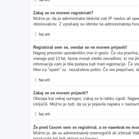
Zakaj se ne morem registrirati?
Možno je, da je administrator blokiral vaš IP naslov ali upo
obiskovalcev. Z vprašanji se obrnite na administratorja for
Na vrh
Registriral sem se, vendar se ne morem prijaviti!
Najprej preverite uporabniško ime in geslo. Če sta pravil
starega pod 13 let, boste morali slediti navodilom, ki ste ji
informacija vam je bila podana tudi med registracijo. Če ste
filter za "spam" oz. nezaželeno pošto. Če ste prepričani, da
Na vrh
Zakaj se ne morem prijaviti?
Obstaja kar nekaj razlogov, zakaj se to lahko zgodi. Najprej
izključili. Možno je tudi, da se je pojavila napaka v nasta
Na vrh
Že pred časom sem se registriral, a se naenkrat ne mor
Možno je, da so administratorji onemogočili ali izbrisali Va
poizkusite biti bolj aktivni na forumu.