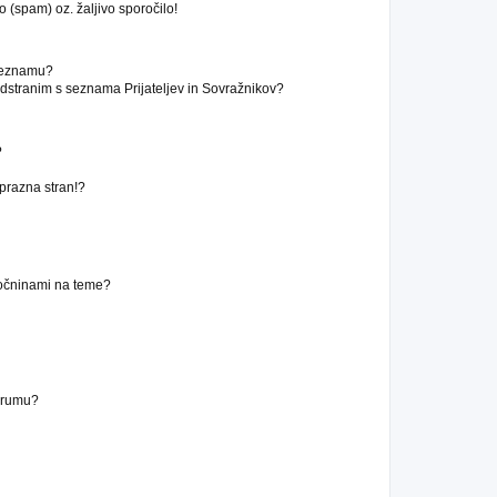
 (spam) oz. žaljivo sporočilo!
 seznamu?
stranim s seznama Prijateljev in Sovražnikov?
?
 prazna stran!?
ročninami na teme?
forumu?