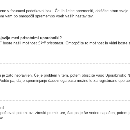
jene v forumovi podatkovni bazi. Če jih želite spremeniti, obiščite stran sv
istem vam bo omogočil spremembo vseh vaših nastavitev.
javlja med prisotnimi uporabniki?
a" boste našli možnost
Skrij prisotnost
. Omogočite to možnost in vidni boste 
n je zato nepravilen. Če je problem v tem, potem obiščite vašo Uporabniško
edite pa, da je spreminjanje časovnega pasu možno le za registrirane uporabni
en!
 upoštevali poletni oz. zimski premik ure, čas pa je še vedno napačen, potem 
vo.