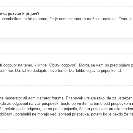
ika pozvan k prijavi?
im uporabnikom in še to samo, če je administrator to možnost nastavil. Temu j
ti odgovor na temo, kliknite "Objavi odgovor". Morda se vam bo pred objavo pri
sti, npr. Da, lahko dodajate nove teme; Da, lahko objavite priponke itd.
ste moderator ali administrator foruma. Prispevek urejate tako, da za ustreze
kdo že odgovoril na vaš prispevek, boste ob vrnitvi na temo pod prispevkom našl
 že nekdo podal odgovor, ne bo pa se pojavilo, če sta prispevek uredila moder
 običajni uporabniki ne morejo več izbrisati prispevka, potem ko je nekdo že n