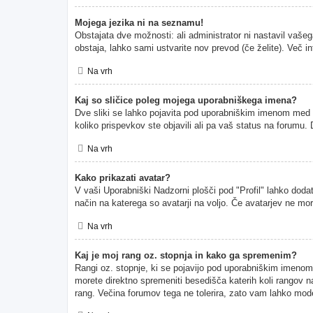
Mojega jezika ni na seznamu!
Obstajata dve možnosti: ali administrator ni nastavil vašeg
obstaja, lahko sami ustvarite nov prevod (če želite). Več i
Na vrh
Kaj so sličice poleg mojega uporabniškega imena?
Dve sliki se lahko pojavita pod uporabniškim imenom med pr
koliko prispevkov ste objavili ali pa vaš status na forumu
Na vrh
Kako prikazati avatar?
V vaši Uporabniški Nadzorni plošči pod "Profil" lahko dodate
način na katerega so avatarji na voljo. Če avatarjev ne mor
Na vrh
Kaj je moj rang oz. stopnja in kako ga spremenim?
Rangi oz. stopnje, ki se pojavijo pod uporabniškim imenom, p
morete direktno spremeniti besedišča katerih koli rangov na
rang. Večina forumov tega ne tolerira, zato vam lahko moder