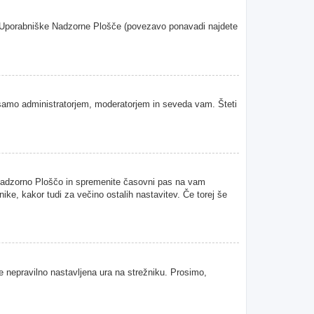
oje Uporabniške Nadzorne Plošče (povezavo ponavadi najdete
samo administratorjem, moderatorjem in seveda vam. Šteti
 Nadzorno Ploščo in spremenite časovni pas na vam
ke, kakor tudi za večino ostalih nastavitev. Če torej še
je nepravilno nastavljena ura na strežniku. Prosimo,