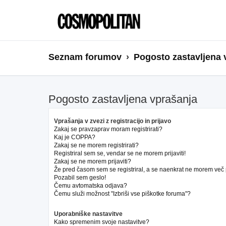
Seznam forumov
Pogosto zastavljena 
Pogosto zastavljena vprašanja
Vprašanja v zvezi z registracijo in prijavo
Zakaj se pravzaprav moram registrirati?
Kaj je COPPA?
Zakaj se ne morem registrirati?
Registriral sem se, vendar se ne morem prijaviti!
Zakaj se ne morem prijaviti?
Že pred časom sem se registriral, a se naenkrat ne morem več pr
Pozabil sem geslo!
Čemu avtomatska odjava?
Čemu služi možnost "Izbriši vse piškotke foruma"?
Uporabniške nastavitve
Kako spremenim svoje nastavitve?