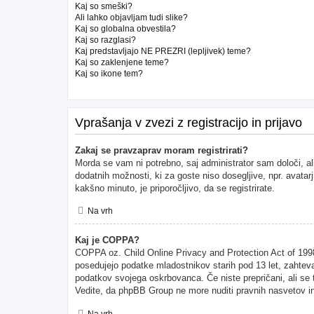
Kaj so smeški?
Ali lahko objavljam tudi slike?
Kaj so globalna obvestila?
Kaj so razglasi?
Kaj predstavljajo NE PREZRI (lepljivek) teme?
Kaj so zaklenjene teme?
Kaj so ikone tem?
Vprašanja v zvezi z registracijo in prijavo
Zakaj se pravzaprav moram registrirati?
Morda se vam ni potrebno, saj administrator sam določi, al
dodatnih možnosti, ki za goste niso dosegljive, npr. avatarj
kakšno minuto, je priporočljivo, da se registrirate.
Na vrh
Kaj je COPPA?
COPPA oz. Child Online Privacy and Protection Act of 1998 (
posedujejo podatke mladostnikov starih pod 13 let, zahteva
podatkov svojega oskrbovanca. Če niste prepričani, ali se to
Vedite, da phpBB Group ne more nuditi pravnih nasvetov in 
Na vrh