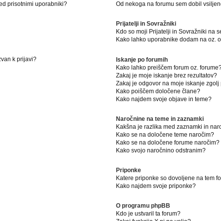
ed prisotnimi uporabniki?
Od nekoga na forumu sem dobil vsiljeno
Prijatelji in Sovražniki
Kdo so moji Prijatelji in Sovražniki na
Kako lahko uporabnike dodam na oz. od
van k prijavi?
Iskanje po forumih
Kako lahko preiščem forum oz. forume
Zakaj je moje iskanje brez rezultatov?
Zakaj je odgovor na moje iskanje zgolj
Kako poiščem določene člane?
Kako najdem svoje objave in teme?
Naročnine na teme in zaznamki
Kakšna je razlika med zaznamki in na
Kako se na določene teme naročim?
Kako se na določene forume naročim?
Kako svojo naročnino odstranim?
Priponke
Katere priponke so dovoljene na tem 
Kako najdem svoje priponke?
O programu phpBB
Kdo je ustvaril ta forum?