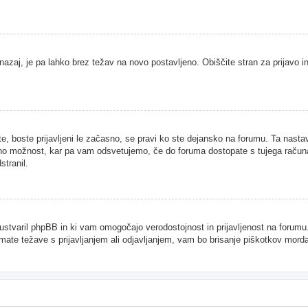
nazaj, je pa lahko brez težav na novo postavljeno. Obiščite stran za prijavo in
te, boste prijavljeni le začasno, se pravi ko ste dejansko na forumu. Ta nast
njeno možnost, kar pa vam odsvetujemo, če do foruma dostopate s tujega računal
stranil.
je ustvaril phpBB in ki vam omogočajo verodostojnost in prijavljenost na forum
imate težave s prijavljanjem ali odjavljanjem, vam bo brisanje piškotkov mor