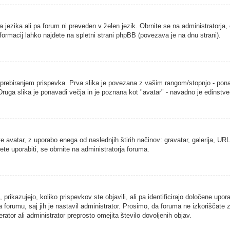
a jezika ali pa forum ni preveden v želen jezik. Obrnite se na administratorja,
nformacij lahko najdete na spletni strani phpBB (povezava je na dnu strani).
ebiranjem prispevka. Prva slika je povezana z vašim rangom/stopnjo - ponavad
. Druga slika je ponavadi večja in je poznana kot "avatar" - navadno je edins
 avatar, z uporabo enega od naslednjih štirih načinov: gravatar, galerija, URL 
ete uporabiti, se obrnite na administratorja foruma.
rikazujejo, koliko prispevkov ste objavili, ali pa identificirajo določene upor
 forumu, saj jih je nastavil administrator. Prosimo, da foruma ne izkoriščate
ator ali administrator preprosto omejita število dovoljenih objav.