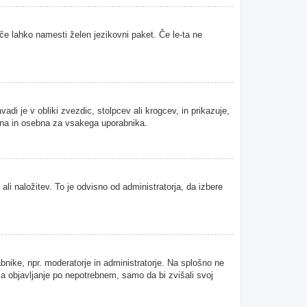
 če lahko namesti želen jezikovni paket. Če le-ta ne
i je v obliki zvezdic, stolpcev ali krogcev, in prikazuje,
tvena in osebna za vsakega uporabnika.
ali naložitev. To je odvisno od administratorja, da izbere
abnike, npr. moderatorje in administratorje. Na splošno ne
 za objavljanje po nepotrebnem, samo da bi zvišali svoj