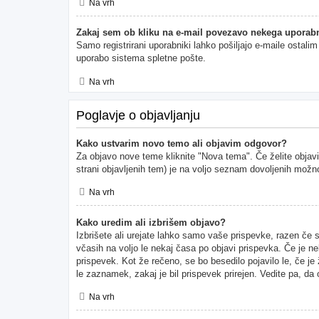
Na vrh
Zakaj sem ob kliku na e-mail povezavo nekega uporabn
Samo registrirani uporabniki lahko pošiljajo e-maile ostal
uporabo sistema spletne pošte.
Na vrh
Poglavje o objavljanju
Kako ustvarim novo temo ali objavim odgovor?
Za objavo nove teme kliknite "Nova tema". Če želite objavi
strani objavljenih tem) je na voljo seznam dovoljenih možno
Na vrh
Kako uredim ali izbrišem objavo?
Izbrišete ali urejate lahko samo vaše prispevke, razen če 
včasih na voljo le nekaj časa po objavi prispevka. Če je ne
prispevek. Kot že rečeno, se bo besedilo pojavilo le, če je
le zaznamek, zakaj je bil prispevek prirejen. Vedite pa, da
Na vrh