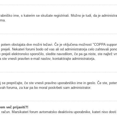
rabniško ime, s katerim se skušate registrirati. Možno je tudi, da je administra
uma.
na, potem obstajata dve možni težavi. Če je vključena možnost "COPPA support
h prejeli. Nekateri forumi bodo od vas ali od administratorja celo zahtevali pono
 prejeli elektronsko sporočilo, sledite navodilom, če pa ga niste, ste najbrž vn
 ste vnesli pravilen e-mail naslov, kontaktirajte administratorja.
 se prepričajte, če ste vnesli pravilno uporabniško ime in geslo. Če ste, potem
vitvah foruma, za kar pa bo moral poskrbeti sam administrator.
em več prijaviti?!
š račun. Marsikateri forum avtomatsko deaktivira uporabnike, kateri niso dosti č