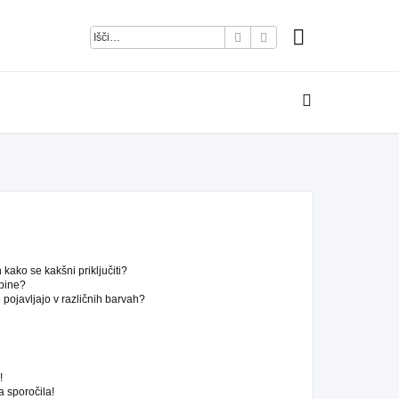
Iskanje
Napredno iskanje
kako se kakšni priključiti?
pine?
pojavljajo v različnih barvah?
!
 sporočila!