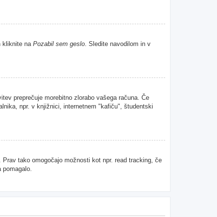
 kliknite na
Pozabil sem geslo
. Sledite navodilom in v
avitev preprečuje morebitno zlorabo vašega računa. Če
nika, npr. v knjižnici, internetnem "kafiču", študentski
u. Prav tako omogočajo možnosti kot npr. read tracking, če
da pomagalo.