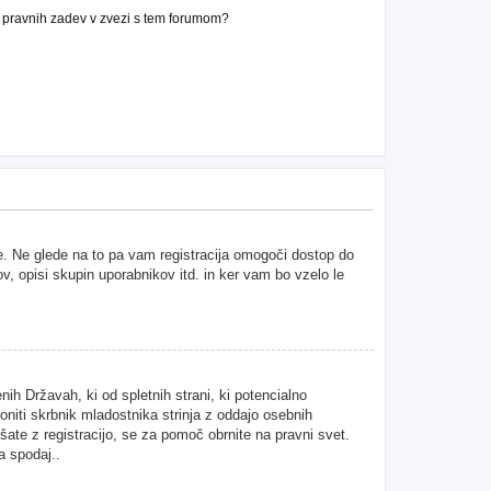
n pravnih zadev v zvezi s tem forumom?
ne. Ne glede na to pa vam registracija omogoči dostop do
ov, opisi skupin uporabnikov itd. in ker vam bo vzelo le
ih Državah, ki od spletnih strani, ki potencialno
niti skrbnik mladostnika strinja z oddajo osebnih
kušate z registracijo, se za pomoč obrnite na pravni svet.
a spodaj..