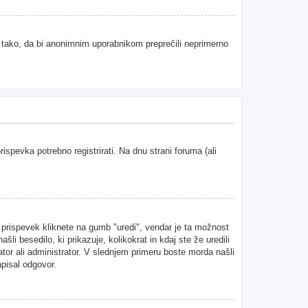
e tako, da bi anonimnim uporabnikom preprečili neprimerno
spevka potrebno registrirati. Na dnu strani foruma (ali
n prispevek kliknete na gumb "uredi", vendar je ta možnost
i besedilo, ki prikazuje, kolikokrat in kdaj ste že uredili
ator ali administrator. V slednjem primeru boste morda našli
apisal odgovor.