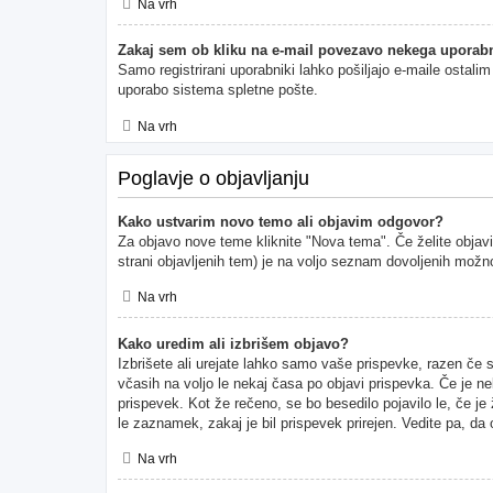
Na vrh
Zakaj sem ob kliku na e-mail povezavo nekega uporabn
Samo registrirani uporabniki lahko pošiljajo e-maile ostal
uporabo sistema spletne pošte.
Na vrh
Poglavje o objavljanju
Kako ustvarim novo temo ali objavim odgovor?
Za objavo nove teme kliknite "Nova tema". Če želite objavi
strani objavljenih tem) je na voljo seznam dovoljenih možno
Na vrh
Kako uredim ali izbrišem objavo?
Izbrišete ali urejate lahko samo vaše prispevke, razen če 
včasih na voljo le nekaj časa po objavi prispevka. Če je ne
prispevek. Kot že rečeno, se bo besedilo pojavilo le, če je
le zaznamek, zakaj je bil prispevek prirejen. Vedite pa, da
Na vrh