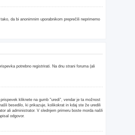
e tako, da bi anonimnim uporabnikom preprečili neprimerno
spevka potrebno registrirati. Na dnu strani foruma (ali
n prispevek kliknete na gumb "uredi", vendar je ta možnost
i besedilo, ki prikazuje, kolikokrat in kdaj ste že uredili
ator ali administrator. V slednjem primeru boste morda našli
apisal odgovor.