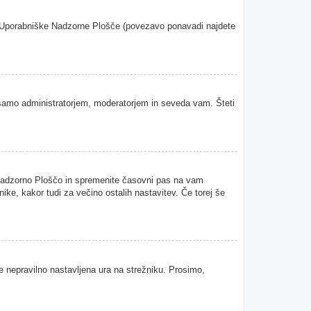
oje Uporabniške Nadzorne Plošče (povezavo ponavadi najdete
samo administratorjem, moderatorjem in seveda vam. Šteti
 Nadzorno Ploščo in spremenite časovni pas na vam
ke, kakor tudi za večino ostalih nastavitev. Če torej še
je nepravilno nastavljena ura na strežniku. Prosimo,