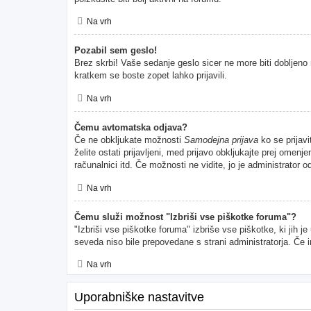
Na vrh
Pozabil sem geslo!
Brez skrbi! Vaše sedanje geslo sicer ne more biti dobljeno 
kratkem se boste zopet lahko prijavili.
Na vrh
Čemu avtomatska odjava?
Če ne obkljukate možnosti
Samodejna prijava
ko se prijavi
želite ostati prijavljeni, med prijavo obkljukajte prej ome
računalnici itd. Če možnosti ne vidite, jo je administrator od
Na vrh
Čemu služi možnost "Izbriši vse piškotke foruma"?
"Izbriši vse piškotke foruma" izbriše vse piškotke, ki jih 
seveda niso bile prepovedane s strani administratorja. Če 
Na vrh
Uporabniške nastavitve