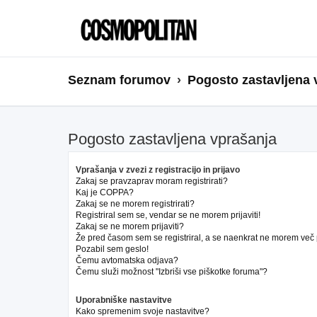
Seznam forumov
Pogosto zastavljena 
Pogosto zastavljena vprašanja
Vprašanja v zvezi z registracijo in prijavo
Zakaj se pravzaprav moram registrirati?
Kaj je COPPA?
Zakaj se ne morem registrirati?
Registriral sem se, vendar se ne morem prijaviti!
Zakaj se ne morem prijaviti?
Že pred časom sem se registriral, a se naenkrat ne morem več pr
Pozabil sem geslo!
Čemu avtomatska odjava?
Čemu služi možnost "Izbriši vse piškotke foruma"?
Uporabniške nastavitve
Kako spremenim svoje nastavitve?