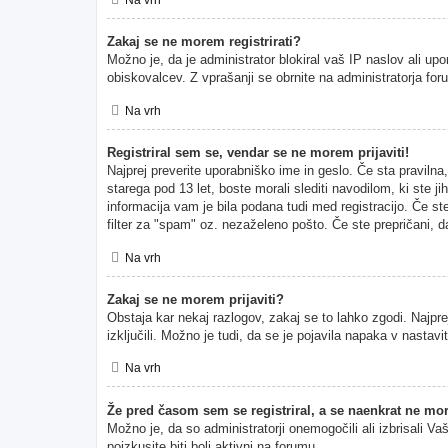
Zakaj se ne morem registrirati?
Možno je, da je administrator blokiral vaš IP naslov ali upo
obiskovalcev. Z vprašanji se obrnite na administratorja for
Na vrh
Registriral sem se, vendar se ne morem prijaviti!
Najprej preverite uporabniško ime in geslo. Če sta pravil
starega pod 13 let, boste morali slediti navodilom, ki ste ji
informacija vam je bila podana tudi med registracijo. Če ste
filter za "spam" oz. nezaželeno pošto. Če ste prepričani, da
Na vrh
Zakaj se ne morem prijaviti?
Obstaja kar nekaj razlogov, zakaj se to lahko zgodi. Najprej
izključili. Možno je tudi, da se je pojavila napaka v nasta
Na vrh
Že pred časom sem se registriral, a se naenkrat ne mor
Možno je, da so administratorji onemogočili ali izbrisali Va
poizkusite biti bolj aktivni na forumu.