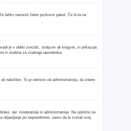
 če lahko namesti želen jezikovni paket. Če le-ta ne
i je v obliki zvezdic, stolpcev ali krogcev, in prikazuje,
tvena in osebna za vsakega uporabnika.
ali naložitev. To je odvisno od administratorja, da izbere
abnike, npr. moderatorje in administratorje. Na splošno ne
 za objavljanje po nepotrebnem, samo da bi zvišali svoj