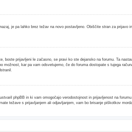
nazaj, je pa lahko brez težav na novo postavljeno. Obiščite stran za prijavo in
te, boste prijavljeni le začasno, se pravi ko ste dejansko na forumu. Ta nast
njeno možnost, kar pa vam odsvetujemo, če do foruma dostopate s tujega računal
stranil.
je ustvaril phpBB in ki vam omogočajo verodostojnost in prijavljenost na forum
imate težave s prijavljanjem ali odjavljanjem, vam bo brisanje piškotkov mor