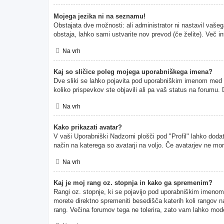
Mojega jezika ni na seznamu!
Obstajata dve možnosti: ali administrator ni nastavil vašeg
obstaja, lahko sami ustvarite nov prevod (če želite). Več i
Na vrh
Kaj so sličice poleg mojega uporabniškega imena?
Dve sliki se lahko pojavita pod uporabniškim imenom med pr
koliko prispevkov ste objavili ali pa vaš status na forumu
Na vrh
Kako prikazati avatar?
V vaši Uporabniški Nadzorni plošči pod "Profil" lahko dodate
način na katerega so avatarji na voljo. Če avatarjev ne mor
Na vrh
Kaj je moj rang oz. stopnja in kako ga spremenim?
Rangi oz. stopnje, ki se pojavijo pod uporabniškim imenom, p
morete direktno spremeniti besedišča katerih koli rangov na
rang. Večina forumov tega ne tolerira, zato vam lahko moder