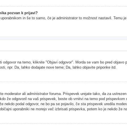
ika pozvan k prijavi?
im uporabnikom in še to samo, če je administrator to možnost nastavil. Temu j
ti odgovor na temo, kliknite "Objavi odgovor". Morda se vam bo pred objavo pri
sti, npr. Da, lahko dodajate nove teme; Da, lahko objavite priponke itd.
ste moderator ali administrator foruma. Prispevek urejate tako, da za ustreze
kdo že odgovoril na vaš prispevek, boste ob vrnitvi na temo pod prispevkom našl
 že nekdo podal odgovor, ne bo pa se pojavilo, če sta prispevek uredila moder
 običajni uporabniki ne morejo več izbrisati prispevka, potem ko je nekdo že n