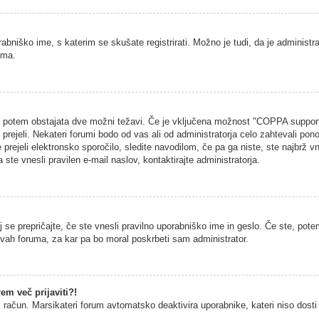
rabniško ime, s katerim se skušate registrirati. Možno je tudi, da je administra
uma.
na, potem obstajata dve možni težavi. Če je vključena možnost "COPPA support
h prejeli. Nekateri forumi bodo od vas ali od administratorja celo zahtevali pono
 prejeli elektronsko sporočilo, sledite navodilom, če pa ga niste, ste najbrž vn
 ste vnesli pravilen e-mail naslov, kontaktirajte administratorja.
 se prepričajte, če ste vnesli pravilno uporabniško ime in geslo. Če ste, potem
vitvah foruma, za kar pa bo moral poskrbeti sam administrator.
em več prijaviti?!
š račun. Marsikateri forum avtomatsko deaktivira uporabnike, kateri niso dosti č