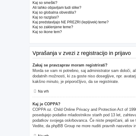
Kaj so smeški?
Ali lahko objavljam tudi slike?
Kaj so globalna obvestila?
Kaj so razglasi?
Kaj predstavljajo NE PREZRI (lepljivek) teme?
Kaj so zaklenjene teme?
Kaj so ikone tem?
Vprašanja v zvezi z registracijo in prijavo
Zakaj se pravzaprav moram registrirati?
Morda se vam ni potrebno, saj administrator sam določi, al
dodatnih možnosti, ki za goste niso dosegljive, npr. avatarj
kakšno minuto, je priporočljivo, da se registrirate.
Na vrh
Kaj je COPPA?
COPPA oz. Child Online Privacy and Protection Act of 1998 (
posedujejo podatke mladostnikov starih pod 13 let, zahteva
podatkov svojega oskrbovanca. Če niste prepričani, ali se to
Vedite, da phpBB Group ne more nuditi pravnih nasvetov in 
Na vrh