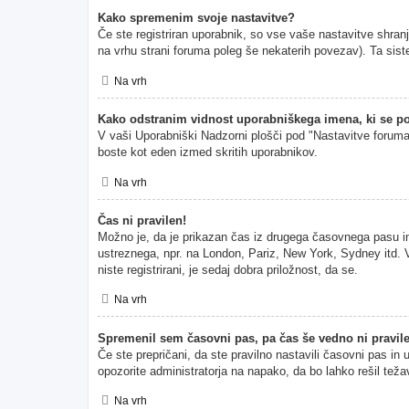
Kako spremenim svoje nastavitve?
Če ste registriran uporabnik, so vse vaše nastavitve shran
na vrhu strani foruma poleg še nekaterih povezav). Ta s
Na vrh
Kako odstranim vidnost uporabniškega imena, ki se po
V vaši Uporabniški Nadzorni plošči pod "Nastavitve forum
boste kot eden izmed skritih uporabnikov.
Na vrh
Čas ni pravilen!
Možno je, da je prikazan čas iz drugega časovnega pasu i
ustreznega, npr. na London, Pariz, New York, Sydney itd. V
niste registrirani, je sedaj dobra priložnost, da se.
Na vrh
Spremenil sem časovni pas, pa čas še vedno ni pravil
Če ste prepričani, da ste pravilno nastavili časovni pas in
opozorite administratorja na napako, da bo lahko rešil teža
Na vrh