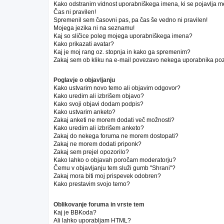
Kako odstranim vidnost uporabniškega imena, ki se pojavlja m
Čas ni pravilen!
Spremenil sem časovni pas, pa čas še vedno ni pravilen!
Mojega jezika ni na seznamu!
Kaj so sličice poleg mojega uporabniškega imena?
Kako prikazati avatar?
Kaj je moj rang oz. stopnja in kako ga spremenim?
Zakaj sem ob kliku na e-mail povezavo nekega uporabnika poz
Poglavje o objavljanju
Kako ustvarim novo temo ali objavim odgovor?
Kako uredim ali izbrišem objavo?
Kako svoji objavi dodam podpis?
Kako ustvarim anketo?
Zakaj anketi ne morem dodati več možnosti?
Kako uredim ali izbrišem anketo?
Zakaj do nekega foruma ne morem dostopati?
Zakaj ne morem dodati priponk?
Zakaj sem prejel opozorilo?
Kako lahko o objavah poročam moderatorju?
Čemu v objavljanju tem služi gumb "Shrani"?
Zakaj mora biti moj prispevek odobren?
Kako prestavim svojo temo?
Oblikovanje foruma in vrste tem
Kaj je BBKoda?
Ali lahko uporabljam HTML?