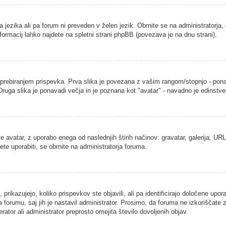
a jezika ali pa forum ni preveden v želen jezik. Obrnite se na administratorja,
nformacij lahko najdete na spletni strani phpBB (povezava je na dnu strani).
ebiranjem prispevka. Prva slika je povezana z vašim rangom/stopnjo - ponavad
. Druga slika je ponavadi večja in je poznana kot "avatar" - navadno je edins
 avatar, z uporabo enega od naslednjih štirih načinov: gravatar, galerija, URL 
ete uporabiti, se obrnite na administratorja foruma.
rikazujejo, koliko prispevkov ste objavili, ali pa identificirajo določene upor
 forumu, saj jih je nastavil administrator. Prosimo, da foruma ne izkoriščate
ator ali administrator preprosto omejita število dovoljenih objav.