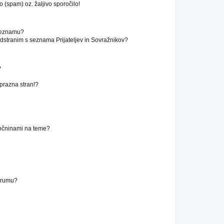
 (spam) oz. žaljivo sporočilo!
 seznamu?
stranim s seznama Prijateljev in Sovražnikov?
?
 prazna stran!?
ročninami na teme?
forumu?