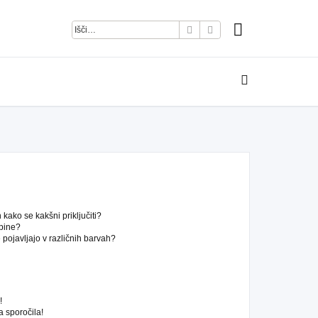
Iskanje
Napredno iskanje
kako se kakšni priključiti?
pine?
pojavljajo v različnih barvah?
!
 sporočila!