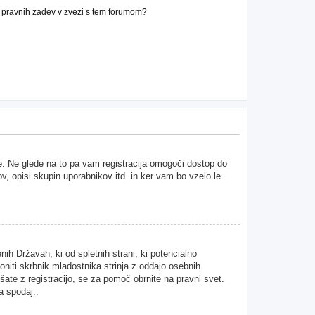
n pravnih zadev v zvezi s tem forumom?
ne. Ne glede na to pa vam registracija omogoči dostop do
ov, opisi skupin uporabnikov itd. in ker vam bo vzelo le
ih Državah, ki od spletnih strani, ki potencialno
niti skrbnik mladostnika strinja z oddajo osebnih
kušate z registracijo, se za pomoč obrnite na pravni svet.
a spodaj..