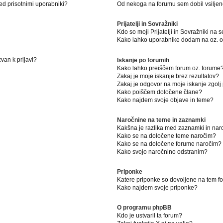
ed prisotnimi uporabniki?
Od nekoga na forumu sem dobil vsiljeno
Prijatelji in Sovražniki
Kdo so moji Prijatelji in Sovražniki na
Kako lahko uporabnike dodam na oz. od
van k prijavi?
Iskanje po forumih
Kako lahko preiščem forum oz. forume
Zakaj je moje iskanje brez rezultatov?
Zakaj je odgovor na moje iskanje zgolj
Kako poiščem določene člane?
Kako najdem svoje objave in teme?
Naročnine na teme in zaznamki
Kakšna je razlika med zaznamki in na
Kako se na določene teme naročim?
Kako se na določene forume naročim?
Kako svojo naročnino odstranim?
Priponke
Katere priponke so dovoljene na tem 
Kako najdem svoje priponke?
O programu phpBB
Kdo je ustvaril ta forum?