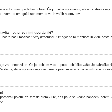
jene v forumovi podatkovni bazi. Če jih želite spremeniti, obiščite stran sv
istem vam bo omogočil spremembo vseh vaših nastavitev.
javlja med prisotnimi uporabniki?
a" boste našli možnost
Skrij prisotnost
. Omogočite to možnost in vidni boste 
n je zato nepravilen. Če je problem v tem, potem obiščite vašo Uporabniško
edite pa, da je spreminjanje časovnega pasu možno le za registrirane uporabni
en!
 upoštevali poletni oz. zimski premik ure, čas pa je še vedno napačen, potem 
vo.