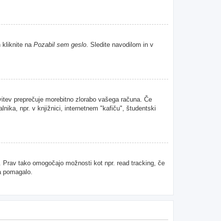
 kliknite na
Pozabil sem geslo
. Sledite navodilom in v
avitev preprečuje morebitno zlorabo vašega računa. Če
nika, npr. v knjižnici, internetnem "kafiču", študentski
u. Prav tako omogočajo možnosti kot npr. read tracking, če
da pomagalo.