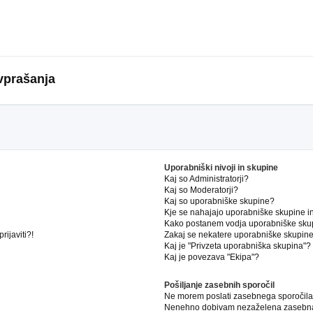
vprašanja
Uporabniški nivoji in skupine
Kaj so Administratorji?
Kaj so Moderatorji?
Kaj so uporabniške skupine?
Kje se nahajajo uporabniške skupine in 
Kako postanem vodja uporabniške sku
ijaviti?!
Zakaj se nekatere uporabniške skupine 
Kaj je "Privzeta uporabniška skupina"?
Kaj je povezava "Ekipa"?
Pošiljanje zasebnih sporočil
Ne morem poslati zasebnega sporočila
Nenehno dobivam nezaželena zasebna