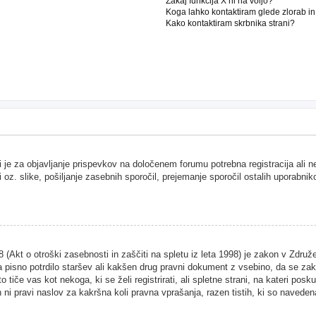
Zakaj funkcija X ni na voljo?
Koga lahko kontaktiram glede zlorab i
Kako kontaktiram skrbnika strani?
i je za objavljanje prispevkov na določenem forumu potrebna registracija ali 
i oz. slike, pošiljanje zasebnih sporočil, prejemanje sporočil ostalih uporabnik
Akt o otroški zasebnosti in zaščiti na spletu iz leta 1998) je zakon v Združen
 pisno potrdilo staršev ali kakšen drug pravni dokument z vsebino, da se zako
 tiče vas kot nekoga, ki se želi registrirati, ali spletne strani, na kateri pos
ni pravi naslov za kakršna koli pravna vprašanja, razen tistih, ki so naveden