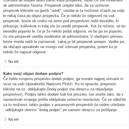
Izbrišete ali urejate lahko samo vaše prispevke, razen če ste moderator
ali administrator foruma. Prispevek urejate tako, da za ustrezen
prispevek kliknete na gumb "uredi", vendar je ta možnost včasih na voljo
le nekaj časa po objavi prispevka. Če je nekdo že odgovoril na vaš
prispevek, boste ob vrnitvi na temo pod prispevkom našli besedilo, ki
prikazuje, kolikokrat in kdaj ste že uredili prispevek. Kot že rečeno, se bo
besedilo pojavilo le, če je že nekdo podal odgovor, ne bo pa se pojavilo,
če sta prispevek uredila moderator ali administrator. V slednjem primeru
boste morda našli le zaznamek, zakaj je bil prispevek prirejen. Vedite pa,
da običajni uporabniki ne morejo več izbrisati prispevka, potem ko je
nekdo že napisal odgovor.
Na vrh
Kako svoji objavi dodam podpis?
Če želite svojemu prispevku dodati podpis, ga morate najprej ustvariti in
sicer na vaši Uporabniški Nadzorni Plošči. Ko to opravite, preprosto
kliknite na oz. obkljukajte
Dodaj podpis
(na obrazcu za objavljanje
prispevkov). Podpis lahko dodate tudi kot privzeto, kar storite tako, da v
nastavitvah svojega profila obkljukate ustrezno nastavitev. Če se odločite
za to možnost, lahko podpis v posameznih prispevkih še vedno izbrišete
- odkljukajte okence "dodaj podpis" pri samem obrazcu za pošiljanje.
Na vrh