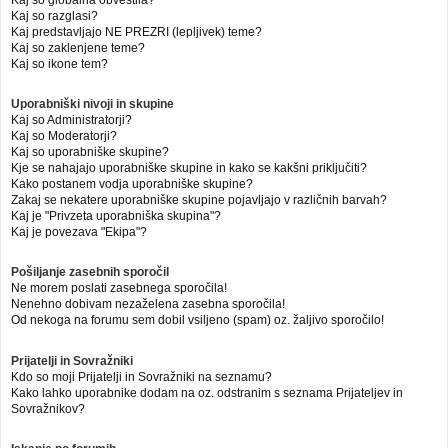
Kaj so globalna obvestila?
Kaj so razglasi?
Kaj predstavljajo NE PREZRI (lepljivek) teme?
Kaj so zaklenjene teme?
Kaj so ikone tem?
Uporabniški nivoji in skupine
Kaj so Administratorji?
Kaj so Moderatorji?
Kaj so uporabniške skupine?
Kje se nahajajo uporabniške skupine in kako se kakšni priključiti?
Kako postanem vodja uporabniške skupine?
Zakaj se nekatere uporabniške skupine pojavljajo v različnih barvah?
Kaj je "Privzeta uporabniška skupina"?
Kaj je povezava "Ekipa"?
Pošiljanje zasebnih sporočil
Ne morem poslati zasebnega sporočila!
Nenehno dobivam nezaželena zasebna sporočila!
Od nekoga na forumu sem dobil vsiljeno (spam) oz. žaljivo sporočilo!
Prijatelji in Sovražniki
Kdo so moji Prijatelji in Sovražniki na seznamu?
Kako lahko uporabnike dodam na oz. odstranim s seznama Prijateljev in
Sovražnikov?