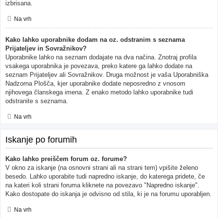
izbrisana.
Na vrh
Kako lahko uporabnike dodam na oz. odstranim s seznama
Prijateljev in Sovražnikov?
Uporabnike lahko na seznam dodajate na dva načina. Znotraj profila
vsakega uporabnika je povezava, preko katere ga lahko dodate na
seznam Prijateljev ali Sovražnikov. Druga možnost je vaša Uporabniška
Nadzorna Plošča, kjer uporabnike dodate neposredno z vnosom
njihovega članskega imena. Z enako metodo lahko uporabnike tudi
odstranite s seznama.
Na vrh
Iskanje po forumih
Kako lahko preiščem forum oz. forume?
V okno za iskanje (na osnovni strani ali na strani tem) vpišite želeno
besedo. Lahko uporabite tudi napredno iskanje, do katerega pridete, če
na kateri koli strani foruma kliknete na povezavo "Napredno iskanje".
Kako dostopate do iskanja je odvisno od stila, ki je na forumu uporabljen.
Na vrh