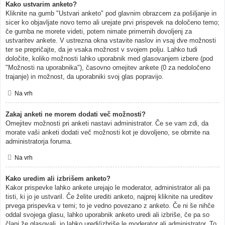
Kako ustvarim anketo?
Kliknite na gumb "Ustvari anketo" pod glavnim obrazcem za pošiljanje in
sicer ko objavljate novo temo ali urejate prvi prispevek na določeno temo;
če gumba ne morete videti, potem nimate primernih dovoljenj za
ustvaritev ankete. V ustrezna okna vstavite naslov in vsaj dve možnosti
ter se prepričajte, da je vsaka možnost v svojem polju. Lahko tudi
določite, koliko možnosti lahko uporabnik med glasovanjem izbere (pod
"Možnosti na uporabnika"), časovno omejitev ankete (0 za nedoločeno
trajanje) in možnost, da uporabniki svoj glas popravijo.
Na vrh
Zakaj anketi ne morem dodati več možnosti?
Omejitev možnosti pri anketi nastavi administrator. Če se vam zdi, da
morate vaši anketi dodati več možnosti kot je dovoljeno, se obrnite na
administratorja foruma.
Na vrh
Kako uredim ali izbrišem anketo?
Kakor prispevke lahko ankete urejajo le moderator, administrator ali pa
tisti, ki jo je ustvaril. Če želite urediti anketo, najprej kliknite na ureditev
prvega prispevka v temi; to je vedno povezano z anketo. Če ni še nihče
oddal svojega glasu, lahko uporabnik anketo uredi ali izbriše, če pa so
člani že glasovali, jo lahko uredi/izbriše le moderator ali administrator. To