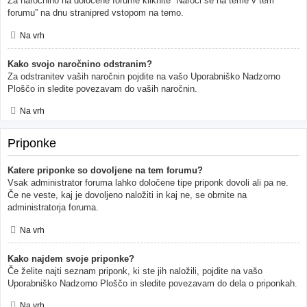
Za naročnino na določene forume kliknite “Naroči se na teme v tem
forumu” na dnu stranipred vstopom na temo.
Na vrh
Kako svojo naročnino odstranim?
Za odstranitev vaših naročnin pojdite na vašo Uporabniško Nadzorno
Ploščo in sledite povezavam do vaših naročnin.
Na vrh
Priponke
Katere priponke so dovoljene na tem forumu?
Vsak administrator foruma lahko določene tipe priponk dovoli ali pa ne.
Če ne veste, kaj je dovoljeno naložiti in kaj ne, se obrnite na
administratorja foruma.
Na vrh
Kako najdem svoje priponke?
Če želite najti seznam priponk, ki ste jih naložili, pojdite na vašo
Uporabniško Nadzorno Ploščo in sledite povezavam do dela o priponkah.
Na vrh