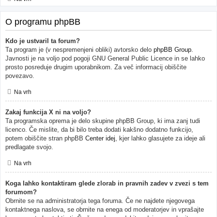
O programu phpBB
Kdo je ustvaril ta forum?
Ta program je (v nespremenjeni obliki) avtorsko delo
phpBB Group
.
Javnosti je na voljo pod pogoji GNU General Public Licence in se lahko
prosto posreduje drugim uporabnikom. Za več informacij obiščite
povezavo.
Na vrh
Zakaj funkcija X ni na voljo?
Ta programska oprema je delo skupine phpBB Group, ki ima zanj tudi
licenco. Če mislite, da bi bilo treba dodati kakšno dodatno funkcijo,
potem obiščite stran phpBB
Center idej
, kjer lahko glasujete za ideje ali
predlagate svojo.
Na vrh
Koga lahko kontaktiram glede zlorab in pravnih zadev v zvezi s tem
forumom?
Obrnite se na administratorja tega foruma. Če ne najdete njegovega
kontaktnega naslova, se obrnite na enega od moderatorjev in vprašajte