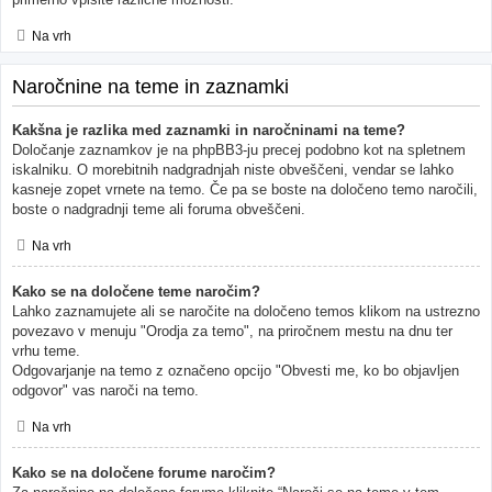
Na vrh
Naročnine na teme in zaznamki
Kakšna je razlika med zaznamki in naročninami na teme?
Določanje zaznamkov je na phpBB3-ju precej podobno kot na spletnem
iskalniku. O morebitnih nadgradnjah niste obveščeni, vendar se lahko
kasneje zopet vrnete na temo. Če pa se boste na določeno temo naročili,
boste o nadgradnji teme ali foruma obveščeni.
Na vrh
Kako se na določene teme naročim?
Lahko zaznamujete ali se naročite na določeno temos klikom na ustrezno
povezavo v menuju "Orodja za temo", na priročnem mestu na dnu ter
vrhu teme.
Odgovarjanje na temo z označeno opcijo "Obvesti me, ko bo objavljen
odgovor" vas naroči na temo.
Na vrh
Kako se na določene forume naročim?