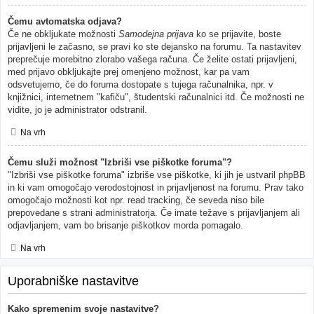
Čemu avtomatska odjava?
Če ne obkljukate možnosti
Samodejna prijava
ko se prijavite, boste
prijavljeni le začasno, se pravi ko ste dejansko na forumu. Ta nastavitev
preprečuje morebitno zlorabo vašega računa. Če želite ostati prijavljeni,
med prijavo obkljukajte prej omenjeno možnost, kar pa vam
odsvetujemo, če do foruma dostopate s tujega računalnika, npr. v
knjižnici, internetnem "kafiču", študentski računalnici itd. Če možnosti ne
vidite, jo je administrator odstranil.
Na vrh
Čemu služi možnost "Izbriši vse piškotke foruma"?
"Izbriši vse piškotke foruma" izbriše vse piškotke, ki jih je ustvaril phpBB
in ki vam omogočajo verodostojnost in prijavljenost na forumu. Prav tako
omogočajo možnosti kot npr. read tracking, če seveda niso bile
prepovedane s strani administratorja. Če imate težave s prijavljanjem ali
odjavljanjem, vam bo brisanje piškotkov morda pomagalo.
Na vrh
Uporabniške nastavitve
Kako spremenim svoje nastavitve?