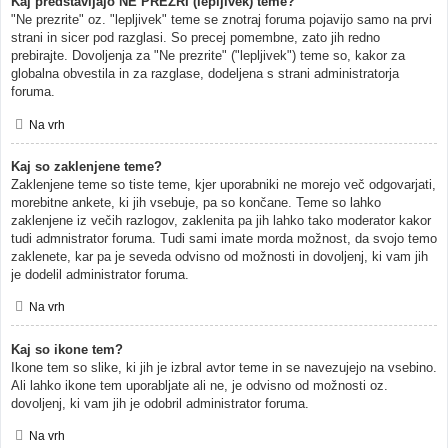
Kaj predstavljajo NE PREZRI (lepljivek) teme?
"Ne prezrite" oz. "lepljivek" teme se znotraj foruma pojavijo samo na prvi
strani in sicer pod razglasi. So precej pomembne, zato jih redno
prebirajte. Dovoljenja za "Ne prezrite" ("lepljivek") teme so, kakor za
globalna obvestila in za razglase, dodeljena s strani administratorja
foruma.
Na vrh
Kaj so zaklenjene teme?
Zaklenjene teme so tiste teme, kjer uporabniki ne morejo več odgovarjati,
morebitne ankete, ki jih vsebuje, pa so končane. Teme so lahko
zaklenjene iz večih razlogov, zaklenita pa jih lahko tako moderator kakor
tudi admnistrator foruma. Tudi sami imate morda možnost, da svojo temo
zaklenete, kar pa je seveda odvisno od možnosti in dovoljenj, ki vam jih
je dodelil administrator foruma.
Na vrh
Kaj so ikone tem?
Ikone tem so slike, ki jih je izbral avtor teme in se navezujejo na vsebino.
Ali lahko ikone tem uporabljate ali ne, je odvisno od možnosti oz.
dovoljenj, ki vam jih je odobril administrator foruma.
Na vrh