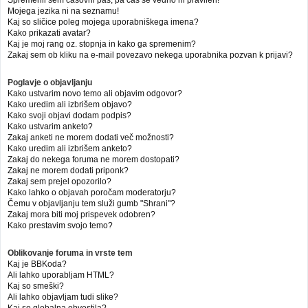
Mojega jezika ni na seznamu!
Kaj so sličice poleg mojega uporabniškega imena?
Kako prikazati avatar?
Kaj je moj rang oz. stopnja in kako ga spremenim?
Zakaj sem ob kliku na e-mail povezavo nekega uporabnika pozvan k prijavi?
Poglavje o objavljanju
Kako ustvarim novo temo ali objavim odgovor?
Kako uredim ali izbrišem objavo?
Kako svoji objavi dodam podpis?
Kako ustvarim anketo?
Zakaj anketi ne morem dodati več možnosti?
Kako uredim ali izbrišem anketo?
Zakaj do nekega foruma ne morem dostopati?
Zakaj ne morem dodati priponk?
Zakaj sem prejel opozorilo?
Kako lahko o objavah poročam moderatorju?
Čemu v objavljanju tem služi gumb "Shrani"?
Zakaj mora biti moj prispevek odobren?
Kako prestavim svojo temo?
Oblikovanje foruma in vrste tem
Kaj je BBKoda?
Ali lahko uporabljam HTML?
Kaj so smeški?
Ali lahko objavljam tudi slike?