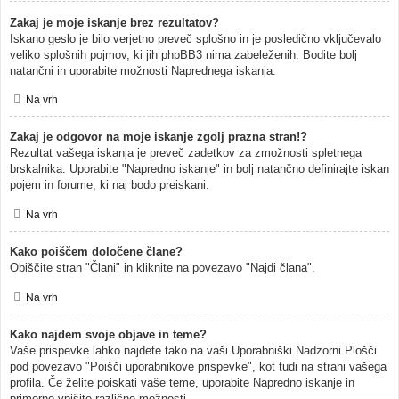
Zakaj je moje iskanje brez rezultatov?
Iskano geslo je bilo verjetno preveč splošno in je posledično vključevalo
veliko splošnih pojmov, ki jih phpBB3 nima zabeleženih. Bodite bolj
natančni in uporabite možnosti Naprednega iskanja.
Na vrh
Zakaj je odgovor na moje iskanje zgolj prazna stran!?
Rezultat vašega iskanja je preveč zadetkov za zmožnosti spletnega
brskalnika. Uporabite "Napredno iskanje" in bolj natančno definirajte iskan
pojem in forume, ki naj bodo preiskani.
Na vrh
Kako poiščem določene člane?
Obiščite stran "Člani" in kliknite na povezavo "Najdi člana".
Na vrh
Kako najdem svoje objave in teme?
Vaše prispevke lahko najdete tako na vaši Uporabniški Nadzorni Plošči
pod povezavo "Poišči uporabnikove prispevke", kot tudi na strani vašega
profila. Če želite poiskati vaše teme, uporabite Napredno iskanje in
primerno vpišite različne možnosti.