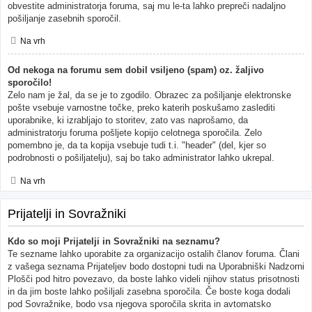
obvestite administratorja foruma, saj mu le-ta lahko prepreči nadaljno
pošiljanje zasebnih sporočil.
Na vrh
Od nekoga na forumu sem dobil vsiljeno (spam) oz. žaljivo
sporočilo!
Zelo nam je žal, da se je to zgodilo. Obrazec za pošiljanje elektronske
pošte vsebuje varnostne točke, preko katerih poskušamo zaslediti
uporabnike, ki izrabljajo to storitev, zato vas naprošamo, da
administratorju foruma pošljete kopijo celotnega sporočila. Zelo
pomembno je, da ta kopija vsebuje tudi t.i. "header" (del, kjer so
podrobnosti o pošiljatelju), saj bo tako administrator lahko ukrepal.
Na vrh
Prijatelji in Sovražniki
Kdo so moji Prijatelji in Sovražniki na seznamu?
Te sezname lahko uporabite za organizacijo ostalih članov foruma. Člani
z vašega seznama Prijateljev bodo dostopni tudi na Uporabniški Nadzorni
Plošči pod hitro povezavo, da boste lahko videli njihov status prisotnosti
in da jim boste lahko pošiljali zasebna sporočila. Če boste koga dodali
pod Sovražnike, bodo vsa njegova sporočila skrita in avtomatsko