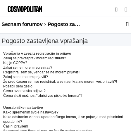
I
s
Seznam forumov
Pogosto zastavljena vprašanja
k
a
Pogosto zastavljena vprašanja
n
j
Vprašanja v zvezi z registracijo in prijavo
e
Zakaj se pravzaprav moram registrirati?
Kaj je COPPA?
Zakaj se ne morem registrirati?
Registriral sem se, vendar se ne morem prijaviti!
Zakaj se ne morem prijaviti?
Že pred časom sem se registriral, a se naenkrat ne morem več prijaviti?!
Pozabil sem geslo!
Čemu avtomatska odjava?
Čemu služi možnost "Izbriši vse piškotke foruma"?
Uporabniške nastavitve
Kako spremenim svoje nastavitve?
Kako odstranim vidnost uporabniškega imena, ki se pojavlja med prisotnimi
uporabniki?
Čas ni pravilen!
Spremenil sem časovni pas, pa čas še vedno ni pravilen!