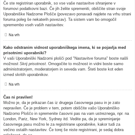
Če ste registriran uporabnik, so vse vaše nastavitve shranjene v
forumovi podatkovni bazi. Če jih želite spremeniti, obiščite stran svoje
Uporabniške Nadzorne Plošče (povezavo ponavadi najdete na vrhu strani
foruma poleg še nekaterih povezav). Ta sistem vam bo omogočil
spremembo vseh vaših nastavitev.
Na vrh
Kako odstranim vidnost uporabniškega imena, ki se pojavlja med
prisotnimi uporabniki?
V vaši Uporabniški Nadzorni plošči pod "Nastavitve foruma" boste našli
možnost
Skrij prisotnost
. Omogočite to možnost in vidni boste samo
administratorjem, moderatorjem in seveda vam. Šteti boste kot eden
izmed skritih uporabnikov.
Na vrh
Čas ni pravilen!
Možno je, da je prikazan čas iz drugega časovnega pasu in je zato
nepravilen. Če je problem v tem, potem obiščite vašo Uporabniško
Nadzorno Ploščo in spremenite časovni pas na vam ustreznega, npr. na
London, Pariz, New York, Sydney itd. Vedite pa, da je spreminjanje
časovnega pasu možno le za registrirane uporabnike, kakor tudi za
večino ostalih nastavitev. Če torej še niste registrirani, je sedaj dobra