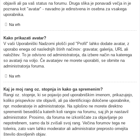
objavili ali pa vaš status na forumu. Druga slika je ponavadi večja in je
poznana kot "avatar" - navadno je edinstvena in osebna za vsakega
uporabnika.
Na vrh
Kako prikazati avatar?
V vaši Uporabniški Nadzorni plošči pod "Profil" lahko dodate avatar, z
uporabo enega od naslednjih štirih načinov: gravatar, galerija, URL ali
naložitev. To je odvisno od administratorja, da izbere način na katerega
so avatarji na voljo. Če avatarjev ne morete uporabiti, se obrnite na
administratorja foruma.
Na vrh
Kaj je moj rang oz. stopnja in kako ga spremenim?
Rangi oz. stopnje, ki se pojavijo pod uporabniškim imenom, prikazujejo,
koliko prispevkov ste objavili, ali pa identificirajo določene uporabnike,
npr. moderatorje in administratorje. Na splošno ne morete direktno
spremeniti besedišča katerih koli rangov na forumu, saj jih je nastavil
administrator. Prosimo, da foruma ne izkoriščate za objavljanje po
nepotrebnem, samo da bi zvišali svoj rang. Večina forumov tega ne
tolerira, zato vam lahko moderator ali administrator preprosto omejita
število dovoljenih objav.