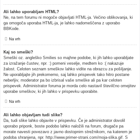
Ali lahko uporabljam HTML?
Ne, na tem forumu ni mogoče objavljati HTML-ja. Večino oblikovanja, ki
ga omogoča uporaba HTML-ja, je lahko nadomeščena z uporabo
BBKode.
Na vrh
Kaj so smeški?
Smeški oz. angleško Smilies so majhne podobe, ki jih lahko uporabljate
za izražanje čustev, npr. :) pomeni veselje, medtem ko :( nakazuje
žalost. Celoten seznam smeškov lahko vidite na obrazcu za pošiljanje.
Ne uporabljajte jih prekomerno, saj lahko prispevek tako hitro postane
neberljiv, moderator pa bo izbrisal vaše smeške ali pa kar celoten
prispevek. Administrator foruma je morda celo nastavil številčno omejitev
uporabe smeškov, ki jih lahko v prispevku uporabite.
Na vrh
Ali lahko objavljam tudi slike?
Da, tudi slike lahko objavite v prispevku. Če je administrator dovolil
uporabo priponk, boste podobo lahko naložili na forum, drugače pa
morate navesti povezavo z javno dostopnim strežnikom, na katerem je
podoba shranjena, npr. http://www.primer-strani.com/moja-slika.gif. S