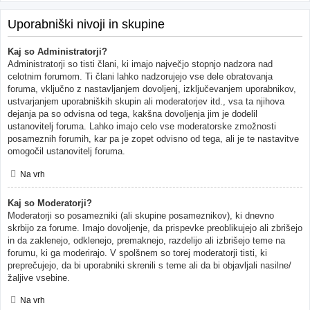
Uporabniški nivoji in skupine
Kaj so Administratorji?
Administratorji so tisti člani, ki imajo največjo stopnjo nadzora nad
celotnim forumom. Ti člani lahko nadzorujejo vse dele obratovanja
foruma, vključno z nastavljanjem dovoljenj, izključevanjem uporabnikov,
ustvarjanjem uporabniških skupin ali moderatorjev itd., vsa ta njihova
dejanja pa so odvisna od tega, kakšna dovoljenja jim je dodelil
ustanovitelj foruma. Lahko imajo celo vse moderatorske zmožnosti
posameznih forumih, kar pa je zopet odvisno od tega, ali je te nastavitve
omogočil ustanovitelj foruma.
Na vrh
Kaj so Moderatorji?
Moderatorji so posamezniki (ali skupine posameznikov), ki dnevno
skrbijo za forume. Imajo dovoljenje, da prispevke preoblikujejo ali zbrišejo
in da zaklenejo, odklenejo, premaknejo, razdelijo ali izbrišejo teme na
forumu, ki ga moderirajo. V spolšnem so torej moderatorji tisti, ki
preprečujejo, da bi uporabniki skrenili s teme ali da bi objavljali nasilne/
žaljive vsebine.
Na vrh