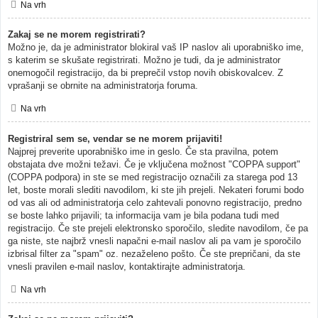
Na vrh
Zakaj se ne morem registrirati?
Možno je, da je administrator blokiral vaš IP naslov ali uporabniško ime,
s katerim se skušate registrirati. Možno je tudi, da je administrator
onemogočil registracijo, da bi preprečil vstop novih obiskovalcev. Z
vprašanji se obrnite na administratorja foruma.
Na vrh
Registriral sem se, vendar se ne morem prijaviti!
Najprej preverite uporabniško ime in geslo. Če sta pravilna, potem
obstajata dve možni težavi. Če je vključena možnost "COPPA support"
(COPPA podpora) in ste se med registracijo označili za starega pod 13
let, boste morali slediti navodilom, ki ste jih prejeli. Nekateri forumi bodo
od vas ali od administratorja celo zahtevali ponovno registracijo, predno
se boste lahko prijavili; ta informacija vam je bila podana tudi med
registracijo. Če ste prejeli elektronsko sporočilo, sledite navodilom, če pa
ga niste, ste najbrž vnesli napačni e-mail naslov ali pa vam je sporočilo
izbrisal filter za "spam" oz. nezaželeno pošto. Če ste prepričani, da ste
vnesli pravilen e-mail naslov, kontaktirajte administratorja.
Na vrh