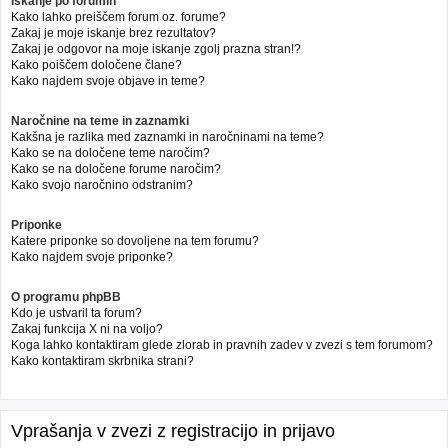
Iskanje po forumih
Kako lahko preiščem forum oz. forume?
Zakaj je moje iskanje brez rezultatov?
Zakaj je odgovor na moje iskanje zgolj prazna stran!?
Kako poiščem določene člane?
Kako najdem svoje objave in teme?
Naročnine na teme in zaznamki
Kakšna je razlika med zaznamki in naročninami na teme?
Kako se na določene teme naročim?
Kako se na določene forume naročim?
Kako svojo naročnino odstranim?
Priponke
Katere priponke so dovoljene na tem forumu?
Kako najdem svoje priponke?
O programu phpBB
Kdo je ustvaril ta forum?
Zakaj funkcija X ni na voljo?
Koga lahko kontaktiram glede zlorab in pravnih zadev v zvezi s tem forumom?
Kako kontaktiram skrbnika strani?
Vprašanja v zvezi z registracijo in prijavo