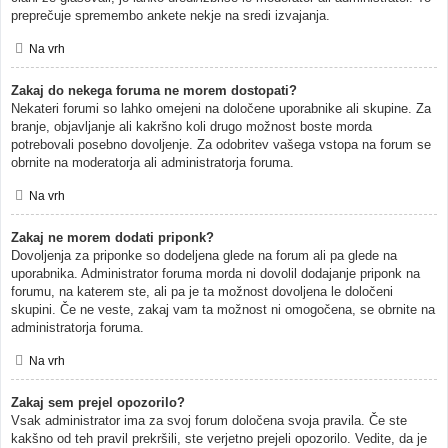
preprečuje spremembo ankete nekje na sredi izvajanja.
Na vrh
Zakaj do nekega foruma ne morem dostopati?
Nekateri forumi so lahko omejeni na določene uporabnike ali skupine. Za
branje, objavljanje ali kakršno koli drugo možnost boste morda
potrebovali posebno dovoljenje. Za odobritev vašega vstopa na forum se
obrnite na moderatorja ali administratorja foruma.
Na vrh
Zakaj ne morem dodati priponk?
Dovoljenja za priponke so dodeljena glede na forum ali pa glede na
uporabnika. Administrator foruma morda ni dovolil dodajanje priponk na
forumu, na katerem ste, ali pa je ta možnost dovoljena le določeni
skupini. Če ne veste, zakaj vam ta možnost ni omogočena, se obrnite na
administratorja foruma.
Na vrh
Zakaj sem prejel opozorilo?
Vsak administrator ima za svoj forum določena svoja pravila. Če ste
kakšno od teh pravil prekršili, ste verjetno prejeli opozorilo. Vedite, da je