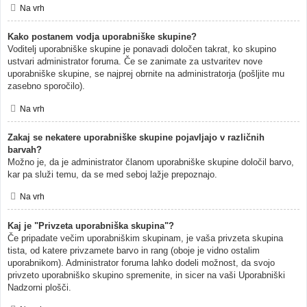
Na vrh
Kako postanem vodja uporabniške skupine?
Voditelj uporabniške skupine je ponavadi določen takrat, ko skupino
ustvari administrator foruma. Če se zanimate za ustvaritev nove
uporabniške skupine, se najprej obrnite na administratorja (pošljite mu
zasebno sporočilo).
Na vrh
Zakaj se nekatere uporabniške skupine pojavljajo v različnih
barvah?
Možno je, da je administrator članom uporabniške skupine določil barvo,
kar pa služi temu, da se med seboj lažje prepoznajo.
Na vrh
Kaj je "Privzeta uporabniška skupina"?
Če pripadate večim uporabniškim skupinam, je vaša privzeta skupina
tista, od katere privzamete barvo in rang (oboje je vidno ostalim
uporabnikom). Administrator foruma lahko dodeli možnost, da svojo
privzeto uporabniško skupino spremenite, in sicer na vaši Uporabniški
Nadzorni plošči.