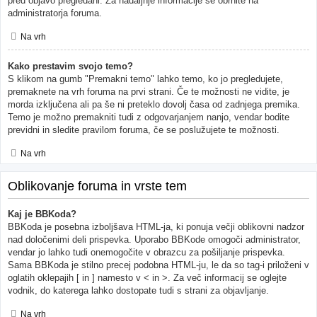
pred objavo pregledani. Za nadaljnje informacije se obrnite na
administratorja foruma.
Na vrh
Kako prestavim svojo temo?
S klikom na gumb "Premakni temo" lahko temo, ko jo pregledujete,
premaknete na vrh foruma na prvi strani. Če te možnosti ne vidite, je
morda izključena ali pa še ni preteklo dovolj časa od zadnjega premika.
Temo je možno premakniti tudi z odgovarjanjem nanjo, vendar bodite
previdni in sledite pravilom foruma, če se poslužujete te možnosti.
Na vrh
Oblikovanje foruma in vrste tem
Kaj je BBKoda?
BBKoda je posebna izboljšava HTML-ja, ki ponuja večji oblikovni nadzor
nad določenimi deli prispevka. Uporabo BBKode omogoči administrator,
vendar jo lahko tudi onemogočite v obrazcu za pošiljanje prispevka.
Sama BBKoda je stilno precej podobna HTML-ju, le da so tag-i priloženi v
oglatih oklepajih [ in ] namesto v < in >. Za več informacij se oglejte
vodnik, do katerega lahko dostopate tudi s strani za objavljanje.
Na vrh