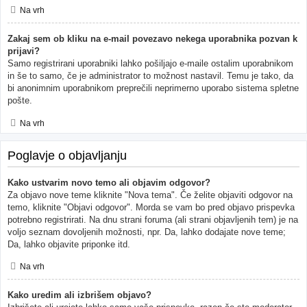
Na vrh
Zakaj sem ob kliku na e-mail povezavo nekega uporabnika pozvan k
prijavi?
Samo registrirani uporabniki lahko pošiljajo e-maile ostalim uporabnikom
in še to samo, če je administrator to možnost nastavil. Temu je tako, da
bi anonimnim uporabnikom preprečili neprimerno uporabo sistema spletne
pošte.
Na vrh
Poglavje o objavljanju
Kako ustvarim novo temo ali objavim odgovor?
Za objavo nove teme kliknite "Nova tema". Če želite objaviti odgovor na
temo, kliknite "Objavi odgovor". Morda se vam bo pred objavo prispevka
potrebno registrirati. Na dnu strani foruma (ali strani objavljenih tem) je na
voljo seznam dovoljenih možnosti, npr. Da, lahko dodajate nove teme;
Da, lahko objavite priponke itd.
Na vrh
Kako uredim ali izbrišem objavo?