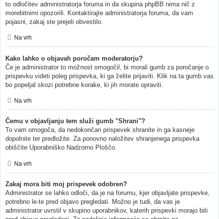
to odločitev administratorja foruma in da skupina phpBB nima nič z
morebitnimi opozorili. Kontaktirajte administratorja foruma, da vam
pojasni, zakaj ste prejeli obvestilo.
Na vrh
Kako lahko o objavah poročam moderatorju?
Če je administrator to možnost omogočil, bi morali gumb za poročanje o
prispevku videti poleg prispevka, ki ga želite prijaviti. Klik na ta gumb vas
bo popeljal skozi potrebne korake, ki jih morate opraviti.
Na vrh
Čemu v objavljanju tem služi gumb "Shrani"?
To vam omogoča, da nedokončan prispevek shranite in ga kasneje
dopolnite ter predložite. Za ponovno naložitev shranjenega prispevka
obiščite Uporabniško Nadzorno Ploščo.
Na vrh
Zakaj mora biti moj prispevek odobren?
Administrator se lahko odloči, da je na forumu, kjer objavljate prispevke,
potrebno le-te pred objavo pregledati. Možno je tudi, da vas je
administrator uvrstil v skupino uporabnikov, katerih prispevki morajo biti