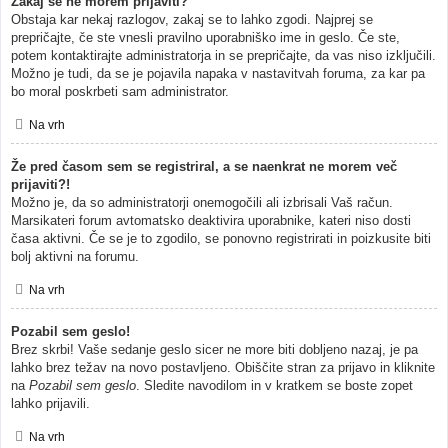
Zakaj se ne morem prijaviti?
Obstaja kar nekaj razlogov, zakaj se to lahko zgodi. Najprej se
prepričajte, če ste vnesli pravilno uporabniško ime in geslo. Če ste,
potem kontaktirajte administratorja in se prepričajte, da vas niso izključili.
Možno je tudi, da se je pojavila napaka v nastavitvah foruma, za kar pa
bo moral poskrbeti sam administrator.
Na vrh
Že pred časom sem se registriral, a se naenkrat ne morem več
prijaviti?!
Možno je, da so administratorji onemogočili ali izbrisali Vaš račun.
Marsikateri forum avtomatsko deaktivira uporabnike, kateri niso dosti
časa aktivni. Če se je to zgodilo, se ponovno registrirati in poizkusite biti
bolj aktivni na forumu.
Na vrh
Pozabil sem geslo!
Brez skrbi! Vaše sedanje geslo sicer ne more biti dobljeno nazaj, je pa
lahko brez težav na novo postavljeno. Obiščite stran za prijavo in kliknite
na
Pozabil sem geslo
. Sledite navodilom in v kratkem se boste zopet
lahko prijavili.
Na vrh