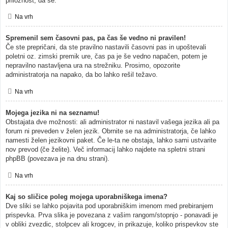
priložnost, da se.
Na vrh
Spremenil sem časovni pas, pa čas še vedno ni pravilen!
Če ste prepričani, da ste pravilno nastavili časovni pas in upoštevali
poletni oz. zimski premik ure, čas pa je še vedno napačen, potem je
nepravilno nastavljena ura na strežniku. Prosimo, opozorite
administratorja na napako, da bo lahko rešil težavo.
Na vrh
Mojega jezika ni na seznamu!
Obstajata dve možnosti: ali administrator ni nastavil vašega jezika ali pa
forum ni preveden v želen jezik. Obrnite se na administratorja, če lahko
namesti želen jezikovni paket. Če le-ta ne obstaja, lahko sami ustvarite
nov prevod (če želite). Več informacij lahko najdete na spletni strani
phpBB (povezava je na dnu strani).
Na vrh
Kaj so sličice poleg mojega uporabniškega imena?
Dve sliki se lahko pojavita pod uporabniškim imenom med prebiranjem
prispevka. Prva slika je povezana z vašim rangom/stopnjo - ponavadi je
v obliki zvezdic, stolpcev ali krogcev, in prikazuje, koliko prispevkov ste