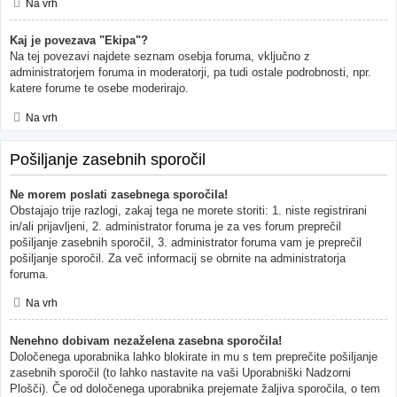
Na vrh
Kaj je povezava "Ekipa"?
Na tej povezavi najdete seznam osebja foruma, vključno z
administratorjem foruma in moderatorji, pa tudi ostale podrobnosti, npr.
katere forume te osebe moderirajo.
Na vrh
Pošiljanje zasebnih sporočil
Ne morem poslati zasebnega sporočila!
Obstajajo trije razlogi, zakaj tega ne morete storiti: 1. niste registrirani
in/ali prijavljeni, 2. administrator foruma je za ves forum preprečil
pošiljanje zasebnih sporočil, 3. administrator foruma vam je preprečil
pošiljanje sporočil. Za več informacij se obrnite na administratorja
foruma.
Na vrh
Nenehno dobivam nezaželena zasebna sporočila!
Določenega uporabnika lahko blokirate in mu s tem preprečite pošiljanje
zasebnih sporočil (to lahko nastavite na vaši Uporabniški Nadzorni
Plošči). Če od določenega uporabnika prejemate žaljiva sporočila, o tem