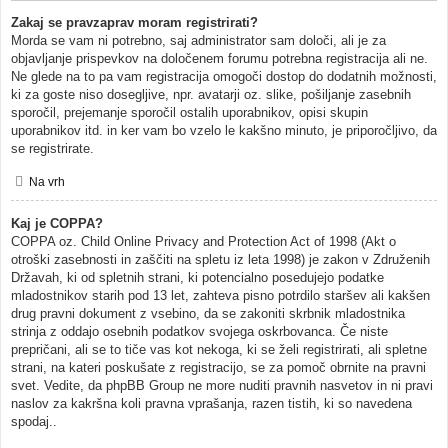
Zakaj se pravzaprav moram registrirati?
Morda se vam ni potrebno, saj administrator sam določi, ali je za
objavljanje prispevkov na določenem forumu potrebna registracija ali ne.
Ne glede na to pa vam registracija omogoči dostop do dodatnih možnosti,
ki za goste niso dosegljive, npr. avatarji oz. slike, pošiljanje zasebnih
sporočil, prejemanje sporočil ostalih uporabnikov, opisi skupin
uporabnikov itd. in ker vam bo vzelo le kakšno minuto, je priporočljivo, da
se registrirate.
Na vrh
Kaj je COPPA?
COPPA oz. Child Online Privacy and Protection Act of 1998 (Akt o
otroški zasebnosti in zaščiti na spletu iz leta 1998) je zakon v Združenih
Državah, ki od spletnih strani, ki potencialno posedujejo podatke
mladostnikov starih pod 13 let, zahteva pisno potrdilo staršev ali kakšen
drug pravni dokument z vsebino, da se zakoniti skrbnik mladostnika
strinja z oddajo osebnih podatkov svojega oskrbovanca. Če niste
prepričani, ali se to tiče vas kot nekoga, ki se želi registrirati, ali spletne
strani, na kateri poskušate z registracijo, se za pomoč obrnite na pravni
svet. Vedite, da phpBB Group ne more nuditi pravnih nasvetov in ni pravi
naslov za kakršna koli pravna vprašanja, razen tistih, ki so navedena
spodaj..