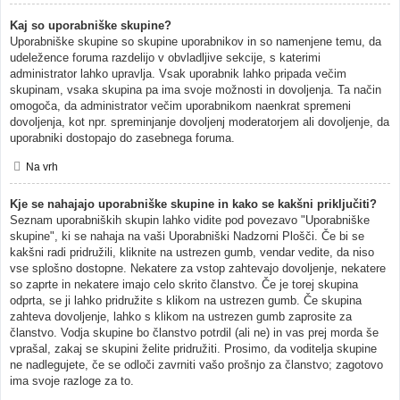
Kaj so uporabniške skupine?
Uporabniške skupine so skupine uporabnikov in so namenjene temu, da
udeležence foruma razdelijo v obvladljive sekcije, s katerimi
administrator lahko upravlja. Vsak uporabnik lahko pripada večim
skupinam, vsaka skupina pa ima svoje možnosti in dovoljenja. Ta način
omogoča, da administrator večim uporabnikom naenkrat spremeni
dovoljenja, kot npr. spreminjanje dovoljenj moderatorjem ali dovoljenje, da
uporabniki dostopajo do zasebnega foruma.
Na vrh
Kje se nahajajo uporabniške skupine in kako se kakšni priključiti?
Seznam uporabniških skupin lahko vidite pod povezavo "Uporabniške
skupine", ki se nahaja na vaši Uporabniški Nadzorni Plošči. Če bi se
kakšni radi pridružili, kliknite na ustrezen gumb, vendar vedite, da niso
vse splošno dostopne. Nekatere za vstop zahtevajo dovoljenje, nekatere
so zaprte in nekatere imajo celo skrito članstvo. Če je torej skupina
odprta, se ji lahko pridružite s klikom na ustrezen gumb. Če skupina
zahteva dovoljenje, lahko s klikom na ustrezen gumb zaprosite za
članstvo. Vodja skupine bo članstvo potrdil (ali ne) in vas prej morda še
vprašal, zakaj se skupini želite pridružiti. Prosimo, da voditelja skupine
ne nadlegujete, če se odloči zavrniti vašo prošnjo za članstvo; zagotovo
ima svoje razloge za to.