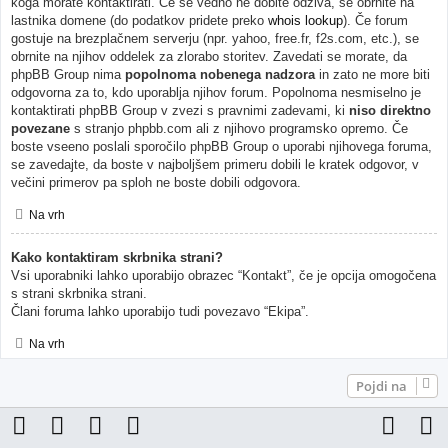
koga morate kontaktirati. Če še vedno ne dobite odziva, se obrnite na
lastnika domene (do podatkov pridete preko
whois lookup
). Če forum
gostuje na brezplačnem serverju (npr. yahoo, free.fr, f2s.com, etc.), se
obrnite na njihov oddelek za zlorabo storitev. Zavedati se morate, da
phpBB Group nima
popolnoma nobenega nadzora
in zato ne more biti
odgovorna za to, kdo uporablja njihov forum. Popolnoma nesmiselno je
kontaktirati phpBB Group v zvezi s pravnimi zadevami, ki
niso direktno
povezane
s stranjo phpbb.com ali z njihovo programsko opremo. Če
boste vseeno poslali sporočilo phpBB Group o uporabi njihovega foruma,
se zavedajte, da boste v najboljšem primeru dobili le kratek odgovor, v
večini primerov pa sploh ne boste dobili odgovora.
Na vrh
Kako kontaktiram skrbnika strani?
Vsi uporabniki lahko uporabijo obrazec “Kontakt”, če je opcija omogočena
s strani skrbnika strani.
Člani foruma lahko uporabijo tudi povezavo “Ekipa”.
Na vrh
Pojdi na