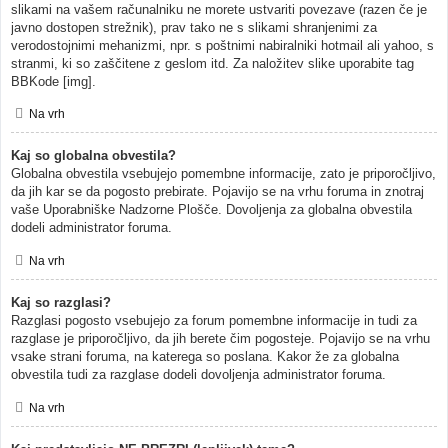
slikami na vašem računalniku ne morete ustvariti povezave (razen če je
javno dostopen strežnik), prav tako ne s slikami shranjenimi za
verodostojnimi mehanizmi, npr. s poštnimi nabiralniki hotmail ali yahoo, s
stranmi, ki so zaščitene z geslom itd. Za naložitev slike uporabite tag
BBKode [img].
Na vrh
Kaj so globalna obvestila?
Globalna obvestila vsebujejo pomembne informacije, zato je priporočljivo,
da jih kar se da pogosto prebirate. Pojavijo se na vrhu foruma in znotraj
vaše Uporabniške Nadzorne Plošče. Dovoljenja za globalna obvestila
dodeli administrator foruma.
Na vrh
Kaj so razglasi?
Razglasi pogosto vsebujejo za forum pomembne informacije in tudi za
razglase je priporočljivo, da jih berete čim pogosteje. Pojavijo se na vrhu
vsake strani foruma, na katerega so poslana. Kakor že za globalna
obvestila tudi za razglase dodeli dovoljenja administrator foruma.
Na vrh