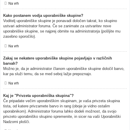
Na vrh
Kako postanem vodja uporabniške skupine?
Voditelj uporabniške skupine je ponavadi določen takrat, ko skupino
ustvari administrator foruma. Če se zanimate za ustvaritev nove
uporabniške skupine, se najprej obrnite na administratorja (pošljite mu
zasebno sporočilo).
Na vrh
Zakaj se nekatere uporabniške skupine pojavljajo v različnih
barvah?
Možno je, da je administrator članom uporabniške skupine določil barvo,
kar pa služi temu, da se med seboj lažje prepoznajo.
Na vrh
Kaj je "Privzeta uporabniška skupina"?
Če pripadate večim uporabniškim skupinam, je vaša privzeta skupina
tista, od katere privzamete barvo in rang (oboje je vidno ostalim
uporabnikom). Administrator foruma lahko dodeli možnost, da svojo
privzeto uporabniško skupino spremenite, in sicer na vaši Uporabniški
Nadzorni plošči.