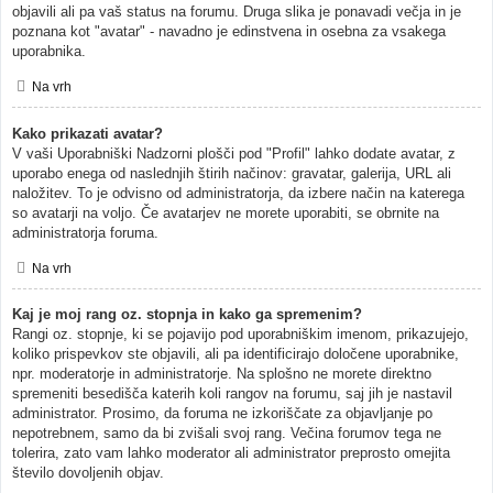
objavili ali pa vaš status na forumu. Druga slika je ponavadi večja in je
poznana kot "avatar" - navadno je edinstvena in osebna za vsakega
uporabnika.
Na vrh
Kako prikazati avatar?
V vaši Uporabniški Nadzorni plošči pod "Profil" lahko dodate avatar, z
uporabo enega od naslednjih štirih načinov: gravatar, galerija, URL ali
naložitev. To je odvisno od administratorja, da izbere način na katerega
so avatarji na voljo. Če avatarjev ne morete uporabiti, se obrnite na
administratorja foruma.
Na vrh
Kaj je moj rang oz. stopnja in kako ga spremenim?
Rangi oz. stopnje, ki se pojavijo pod uporabniškim imenom, prikazujejo,
koliko prispevkov ste objavili, ali pa identificirajo določene uporabnike,
npr. moderatorje in administratorje. Na splošno ne morete direktno
spremeniti besedišča katerih koli rangov na forumu, saj jih je nastavil
administrator. Prosimo, da foruma ne izkoriščate za objavljanje po
nepotrebnem, samo da bi zvišali svoj rang. Večina forumov tega ne
tolerira, zato vam lahko moderator ali administrator preprosto omejita
število dovoljenih objav.