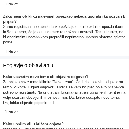
Na vrh
Zakaj sem ob kliku na e-mail povezavo nekega uporabnika pozvan k
prijavi?
Samo registrirani uporabniki lahko pošiljajo e-maile ostalim uporabnikom
in še to samo, če je administrator to možnost nastavil. Temu je tako, da
bi anonimnim uporabnikom preprečili neprimerno uporabo sistema spletne
pošte.
Na vrh
Poglavje o objavljanju
Kako ustvarim novo temo ali objavim odgovor?
Za objavo nove teme kliknite "Nova tema". Če želite objaviti odgovor na
temo, kliknite "Objavi odgovor". Morda se vam bo pred objavo prispevka
potrebno registrirati. Na dnu strani foruma (ali strani objavljenih tem) je na
voljo seznam dovoljenih možnosti, npr. Da, lahko dodajate nove teme;
Da, lahko objavite priponke itd.
Na vrh
Kako uredim ali izbrišem objavo?