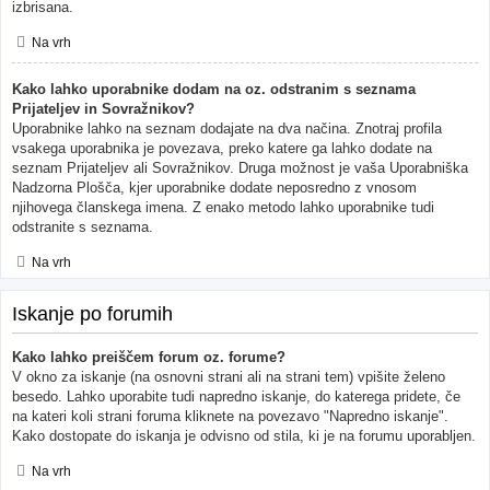
izbrisana.
Na vrh
Kako lahko uporabnike dodam na oz. odstranim s seznama
Prijateljev in Sovražnikov?
Uporabnike lahko na seznam dodajate na dva načina. Znotraj profila
vsakega uporabnika je povezava, preko katere ga lahko dodate na
seznam Prijateljev ali Sovražnikov. Druga možnost je vaša Uporabniška
Nadzorna Plošča, kjer uporabnike dodate neposredno z vnosom
njihovega članskega imena. Z enako metodo lahko uporabnike tudi
odstranite s seznama.
Na vrh
Iskanje po forumih
Kako lahko preiščem forum oz. forume?
V okno za iskanje (na osnovni strani ali na strani tem) vpišite želeno
besedo. Lahko uporabite tudi napredno iskanje, do katerega pridete, če
na kateri koli strani foruma kliknete na povezavo "Napredno iskanje".
Kako dostopate do iskanja je odvisno od stila, ki je na forumu uporabljen.
Na vrh