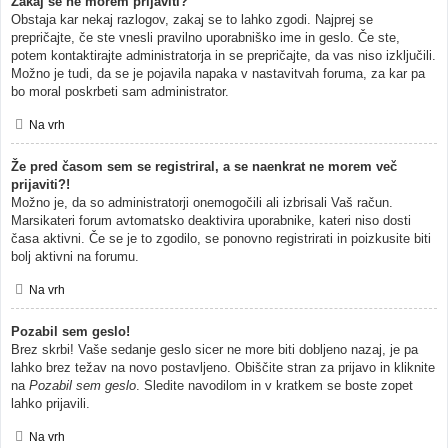
Zakaj se ne morem prijaviti?
Obstaja kar nekaj razlogov, zakaj se to lahko zgodi. Najprej se
prepričajte, če ste vnesli pravilno uporabniško ime in geslo. Če ste,
potem kontaktirajte administratorja in se prepričajte, da vas niso izključili.
Možno je tudi, da se je pojavila napaka v nastavitvah foruma, za kar pa
bo moral poskrbeti sam administrator.
Na vrh
Že pred časom sem se registriral, a se naenkrat ne morem več
prijaviti?!
Možno je, da so administratorji onemogočili ali izbrisali Vaš račun.
Marsikateri forum avtomatsko deaktivira uporabnike, kateri niso dosti
časa aktivni. Če se je to zgodilo, se ponovno registrirati in poizkusite biti
bolj aktivni na forumu.
Na vrh
Pozabil sem geslo!
Brez skrbi! Vaše sedanje geslo sicer ne more biti dobljeno nazaj, je pa
lahko brez težav na novo postavljeno. Obiščite stran za prijavo in kliknite
na
Pozabil sem geslo
. Sledite navodilom in v kratkem se boste zopet
lahko prijavili.
Na vrh