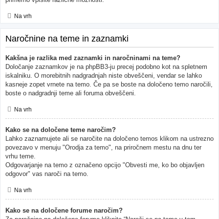
Na vrh
Naročnine na teme in zaznamki
Kakšna je razlika med zaznamki in naročninami na teme?
Določanje zaznamkov je na phpBB3-ju precej podobno kot na spletnem
iskalniku. O morebitnih nadgradnjah niste obveščeni, vendar se lahko
kasneje zopet vrnete na temo. Če pa se boste na določeno temo naročili,
boste o nadgradnji teme ali foruma obveščeni.
Na vrh
Kako se na določene teme naročim?
Lahko zaznamujete ali se naročite na določeno temos klikom na ustrezno
povezavo v menuju "Orodja za temo", na priročnem mestu na dnu ter
vrhu teme.
Odgovarjanje na temo z označeno opcijo "Obvesti me, ko bo objavljen
odgovor" vas naroči na temo.
Na vrh
Kako se na določene forume naročim?