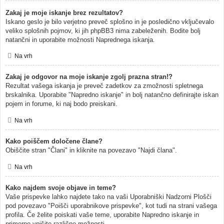
Zakaj je moje iskanje brez rezultatov?
Iskano geslo je bilo verjetno preveč splošno in je posledično vključevalo
veliko splošnih pojmov, ki jih phpBB3 nima zabeleženih. Bodite bolj
natančni in uporabite možnosti Naprednega iskanja.
Na vrh
Zakaj je odgovor na moje iskanje zgolj prazna stran!?
Rezultat vašega iskanja je preveč zadetkov za zmožnosti spletnega
brskalnika. Uporabite "Napredno iskanje" in bolj natančno definirajte iskan
pojem in forume, ki naj bodo preiskani.
Na vrh
Kako poiščem določene člane?
Obiščite stran "Člani" in kliknite na povezavo "Najdi člana".
Na vrh
Kako najdem svoje objave in teme?
Vaše prispevke lahko najdete tako na vaši Uporabniški Nadzorni Plošči
pod povezavo "Poišči uporabnikove prispevke", kot tudi na strani vašega
profila. Če želite poiskati vaše teme, uporabite Napredno iskanje in
primerno vpišite različne možnosti.