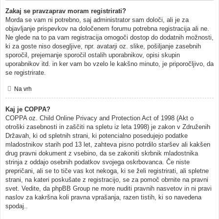
Zakaj se pravzaprav moram registrirati?
Morda se vam ni potrebno, saj administrator sam določi, ali je za
objavljanje prispevkov na določenem forumu potrebna registracija ali ne.
Ne glede na to pa vam registracija omogoči dostop do dodatnih možnosti,
ki za goste niso dosegljive, npr. avatarji oz. slike, pošiljanje zasebnih
sporočil, prejemanje sporočil ostalih uporabnikov, opisi skupin
uporabnikov itd. in ker vam bo vzelo le kakšno minuto, je priporočljivo, da
se registrirate.
Na vrh
Kaj je COPPA?
COPPA oz. Child Online Privacy and Protection Act of 1998 (Akt o
otroški zasebnosti in zaščiti na spletu iz leta 1998) je zakon v Združenih
Državah, ki od spletnih strani, ki potencialno posedujejo podatke
mladostnikov starih pod 13 let, zahteva pisno potrdilo staršev ali kakšen
drug pravni dokument z vsebino, da se zakoniti skrbnik mladostnika
strinja z oddajo osebnih podatkov svojega oskrbovanca. Če niste
prepričani, ali se to tiče vas kot nekoga, ki se želi registrirati, ali spletne
strani, na kateri poskušate z registracijo, se za pomoč obrnite na pravni
svet. Vedite, da phpBB Group ne more nuditi pravnih nasvetov in ni pravi
naslov za kakršna koli pravna vprašanja, razen tistih, ki so navedena
spodaj..