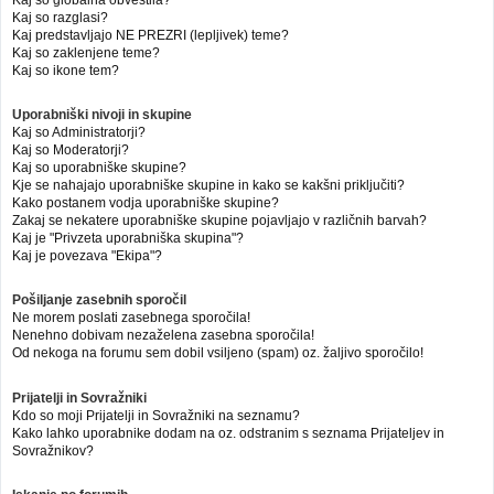
Kaj so globalna obvestila?
Kaj so razglasi?
Kaj predstavljajo NE PREZRI (lepljivek) teme?
Kaj so zaklenjene teme?
Kaj so ikone tem?
Uporabniški nivoji in skupine
Kaj so Administratorji?
Kaj so Moderatorji?
Kaj so uporabniške skupine?
Kje se nahajajo uporabniške skupine in kako se kakšni priključiti?
Kako postanem vodja uporabniške skupine?
Zakaj se nekatere uporabniške skupine pojavljajo v različnih barvah?
Kaj je "Privzeta uporabniška skupina"?
Kaj je povezava "Ekipa"?
Pošiljanje zasebnih sporočil
Ne morem poslati zasebnega sporočila!
Nenehno dobivam nezaželena zasebna sporočila!
Od nekoga na forumu sem dobil vsiljeno (spam) oz. žaljivo sporočilo!
Prijatelji in Sovražniki
Kdo so moji Prijatelji in Sovražniki na seznamu?
Kako lahko uporabnike dodam na oz. odstranim s seznama Prijateljev in
Sovražnikov?