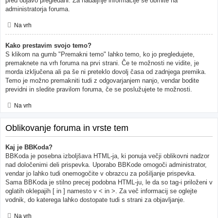
pred objavo pregledani. Za nadaljnje informacije se obrnite na
administratorja foruma.
Na vrh
Kako prestavim svojo temo?
S klikom na gumb "Premakni temo" lahko temo, ko jo pregledujete,
premaknete na vrh foruma na prvi strani. Če te možnosti ne vidite, je
morda izključena ali pa še ni preteklo dovolj časa od zadnjega premika.
Temo je možno premakniti tudi z odgovarjanjem nanjo, vendar bodite
previdni in sledite pravilom foruma, če se poslužujete te možnosti.
Na vrh
Oblikovanje foruma in vrste tem
Kaj je BBKoda?
BBKoda je posebna izboljšava HTML-ja, ki ponuja večji oblikovni nadzor
nad določenimi deli prispevka. Uporabo BBKode omogoči administrator,
vendar jo lahko tudi onemogočite v obrazcu za pošiljanje prispevka.
Sama BBKoda je stilno precej podobna HTML-ju, le da so tag-i priloženi v
oglatih oklepajih [ in ] namesto v < in >. Za več informacij se oglejte
vodnik, do katerega lahko dostopate tudi s strani za objavljanje.
Na vrh