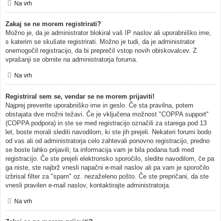
Na vrh
Zakaj se ne morem registrirati?
Možno je, da je administrator blokiral vaš IP naslov ali uporabniško ime,
s katerim se skušate registrirati. Možno je tudi, da je administrator
onemogočil registracijo, da bi preprečil vstop novih obiskovalcev. Z
vprašanji se obrnite na administratorja foruma.
Na vrh
Registriral sem se, vendar se ne morem prijaviti!
Najprej preverite uporabniško ime in geslo. Če sta pravilna, potem
obstajata dve možni težavi. Če je vključena možnost "COPPA support"
(COPPA podpora) in ste se med registracijo označili za starega pod 13
let, boste morali slediti navodilom, ki ste jih prejeli. Nekateri forumi bodo
od vas ali od administratorja celo zahtevali ponovno registracijo, predno
se boste lahko prijavili; ta informacija vam je bila podana tudi med
registracijo. Če ste prejeli elektronsko sporočilo, sledite navodilom, če pa
ga niste, ste najbrž vnesli napačni e-mail naslov ali pa vam je sporočilo
izbrisal filter za "spam" oz. nezaželeno pošto. Če ste prepričani, da ste
vnesli pravilen e-mail naslov, kontaktirajte administratorja.
Na vrh