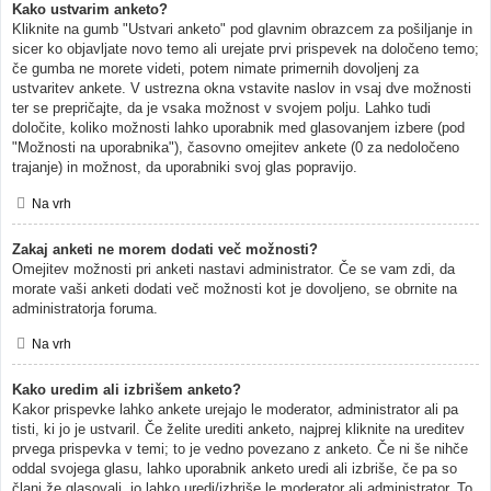
Kako ustvarim anketo?
Kliknite na gumb "Ustvari anketo" pod glavnim obrazcem za pošiljanje in
sicer ko objavljate novo temo ali urejate prvi prispevek na določeno temo;
če gumba ne morete videti, potem nimate primernih dovoljenj za
ustvaritev ankete. V ustrezna okna vstavite naslov in vsaj dve možnosti
ter se prepričajte, da je vsaka možnost v svojem polju. Lahko tudi
določite, koliko možnosti lahko uporabnik med glasovanjem izbere (pod
"Možnosti na uporabnika"), časovno omejitev ankete (0 za nedoločeno
trajanje) in možnost, da uporabniki svoj glas popravijo.
Na vrh
Zakaj anketi ne morem dodati več možnosti?
Omejitev možnosti pri anketi nastavi administrator. Če se vam zdi, da
morate vaši anketi dodati več možnosti kot je dovoljeno, se obrnite na
administratorja foruma.
Na vrh
Kako uredim ali izbrišem anketo?
Kakor prispevke lahko ankete urejajo le moderator, administrator ali pa
tisti, ki jo je ustvaril. Če želite urediti anketo, najprej kliknite na ureditev
prvega prispevka v temi; to je vedno povezano z anketo. Če ni še nihče
oddal svojega glasu, lahko uporabnik anketo uredi ali izbriše, če pa so
člani že glasovali, jo lahko uredi/izbriše le moderator ali administrator. To