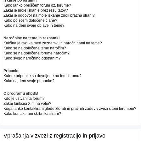
Iskanje po forumih
Kako lahko preiščem forum oz. forume?
Zakaj je moje iskanje brez rezultatov?
Zakaj je odgovor na moje iskanje zgolj prazna stran!?
Kako poiščem določene člane?
Kako najdem svoje objave in teme?
Naročnine na teme in zaznamki
Kakšna je razlika med zaznamki in naročninami na teme?
Kako se na določene teme naročim?
Kako se na določene forume naročim?
Kako svojo naročnino odstranim?
Priponke
Katere priponke so dovoljene na tem forumu?
Kako najdem svoje priponke?
O programu phpBB
Kdo je ustvaril ta forum?
Zakaj funkcija X ni na voljo?
Koga lahko kontaktiram glede zlorab in pravnih zadev v zvezi s tem forumom?
Kako kontaktiram skrbnika strani?
Vprašanja v zvezi z registracijo in prijavo