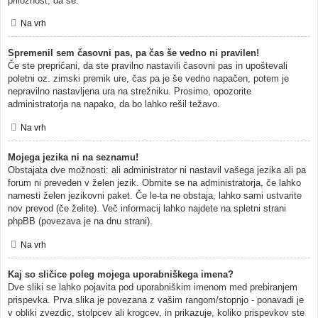
priložnost, da se.
Na vrh
Spremenil sem časovni pas, pa čas še vedno ni pravilen!
Če ste prepričani, da ste pravilno nastavili časovni pas in upoštevali
poletni oz. zimski premik ure, čas pa je še vedno napačen, potem je
nepravilno nastavljena ura na strežniku. Prosimo, opozorite
administratorja na napako, da bo lahko rešil težavo.
Na vrh
Mojega jezika ni na seznamu!
Obstajata dve možnosti: ali administrator ni nastavil vašega jezika ali pa
forum ni preveden v želen jezik. Obrnite se na administratorja, če lahko
namesti želen jezikovni paket. Če le-ta ne obstaja, lahko sami ustvarite
nov prevod (če želite). Več informacij lahko najdete na spletni strani
phpBB (povezava je na dnu strani).
Na vrh
Kaj so sličice poleg mojega uporabniškega imena?
Dve sliki se lahko pojavita pod uporabniškim imenom med prebiranjem
prispevka. Prva slika je povezana z vašim rangom/stopnjo - ponavadi je
v obliki zvezdic, stolpcev ali krogcev, in prikazuje, koliko prispevkov ste