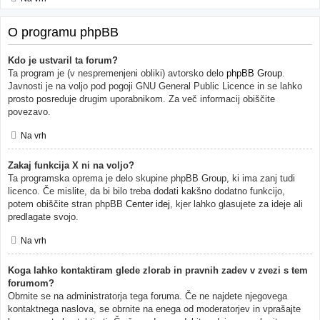
O programu phpBB
Kdo je ustvaril ta forum?
Ta program je (v nespremenjeni obliki) avtorsko delo
phpBB Group
.
Javnosti je na voljo pod pogoji GNU General Public Licence in se lahko
prosto posreduje drugim uporabnikom. Za več informacij obiščite
povezavo.
Na vrh
Zakaj funkcija X ni na voljo?
Ta programska oprema je delo skupine phpBB Group, ki ima zanj tudi
licenco. Če mislite, da bi bilo treba dodati kakšno dodatno funkcijo,
potem obiščite stran phpBB
Center idej
, kjer lahko glasujete za ideje ali
predlagate svojo.
Na vrh
Koga lahko kontaktiram glede zlorab in pravnih zadev v zvezi s tem
forumom?
Obrnite se na administratorja tega foruma. Če ne najdete njegovega
kontaktnega naslova, se obrnite na enega od moderatorjev in vprašajte