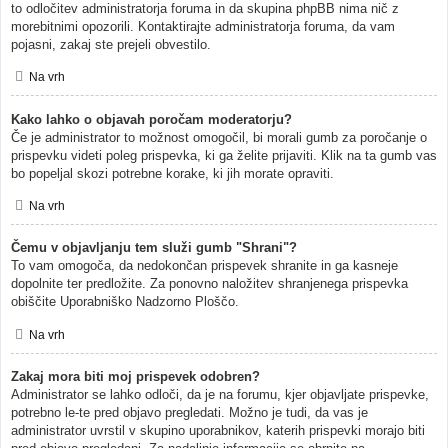
to odločitev administratorja foruma in da skupina phpBB nima nič z
morebitnimi opozorili. Kontaktirajte administratorja foruma, da vam
pojasni, zakaj ste prejeli obvestilo.
Na vrh
Kako lahko o objavah poročam moderatorju?
Če je administrator to možnost omogočil, bi morali gumb za poročanje o
prispevku videti poleg prispevka, ki ga želite prijaviti. Klik na ta gumb vas
bo popeljal skozi potrebne korake, ki jih morate opraviti.
Na vrh
Čemu v objavljanju tem služi gumb "Shrani"?
To vam omogoča, da nedokončan prispevek shranite in ga kasneje
dopolnite ter predložite. Za ponovno naložitev shranjenega prispevka
obiščite Uporabniško Nadzorno Ploščo.
Na vrh
Zakaj mora biti moj prispevek odobren?
Administrator se lahko odloči, da je na forumu, kjer objavljate prispevke,
potrebno le-te pred objavo pregledati. Možno je tudi, da vas je
administrator uvrstil v skupino uporabnikov, katerih prispevki morajo biti