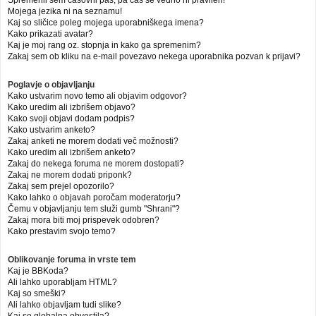
Mojega jezika ni na seznamu!
Kaj so sličice poleg mojega uporabniškega imena?
Kako prikazati avatar?
Kaj je moj rang oz. stopnja in kako ga spremenim?
Zakaj sem ob kliku na e-mail povezavo nekega uporabnika pozvan k prijavi?
Poglavje o objavljanju
Kako ustvarim novo temo ali objavim odgovor?
Kako uredim ali izbrišem objavo?
Kako svoji objavi dodam podpis?
Kako ustvarim anketo?
Zakaj anketi ne morem dodati več možnosti?
Kako uredim ali izbrišem anketo?
Zakaj do nekega foruma ne morem dostopati?
Zakaj ne morem dodati priponk?
Zakaj sem prejel opozorilo?
Kako lahko o objavah poročam moderatorju?
Čemu v objavljanju tem služi gumb "Shrani"?
Zakaj mora biti moj prispevek odobren?
Kako prestavim svojo temo?
Oblikovanje foruma in vrste tem
Kaj je BBKoda?
Ali lahko uporabljam HTML?
Kaj so smeški?
Ali lahko objavljam tudi slike?