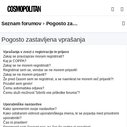
I
s
Seznam forumov
Pogosto zastavljena vprašanja
k
a
Pogosto zastavljena vprašanja
n
j
Vprašanja v zvezi z registracijo in prijavo
e
Zakaj se pravzaprav moram registrirati?
Kaj je COPPA?
Zakaj se ne morem registrirati?
Registriral sem se, vendar se ne morem prijaviti!
Zakaj se ne morem prijaviti?
Že pred časom sem se registriral, a se naenkrat ne morem več prijaviti?!
Pozabil sem geslo!
Čemu avtomatska odjava?
Čemu služi možnost "Izbriši vse piškotke foruma"?
Uporabniške nastavitve
Kako spremenim svoje nastavitve?
Kako odstranim vidnost uporabniškega imena, ki se pojavlja med prisotnimi
uporabniki?
Čas ni pravilen!
Spremenil sem časovni pas, pa čas še vedno ni pravilen!