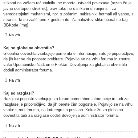
slikami na vašem računalniku ne morete ustvariti povezave (razen če je
javno dostopen strežnik), prav tako ne s slikami shranjenimi za
verodostojnimi mehanizmi, npr. s poštnimi nabiralniki hotmail ali yahoo, s
stranmi, ki so zaščitene z geslom itd. Za naložitev slike uporabite tag
BBKode [img].
Na vrh
Kaj so globalna obvestila?
Globalna obvestila vsebujejo pomembne informacije, zato je priporočljivo,
da jih kar se da pogosto prebirate. Pojavijo se na vrhu foruma in znotraj
vaše Uporabniške Nadzorne Plošče. Dovoljenja za globalna obvestila
dodeli administrator foruma.
Na vrh
Kaj so razglasi?
Razglasi pogosto vsebujejo za forum pomembne informacije in tudi za
razglase je priporočljivo, da jih berete čim pogosteje. Pojavijo se na vrhu
vsake strani foruma, na katerega so poslana. Kakor že za globalna
obvestila tudi za razglase dodeli dovoljenja administrator foruma.
Na vrh