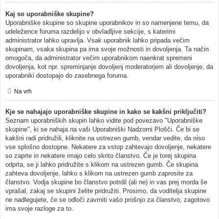
Kaj so uporabniške skupine?
Uporabniške skupine so skupine uporabnikov in so namenjene temu, da
udeležence foruma razdelijo v obvladljive sekcije, s katerimi
administrator lahko upravlja. Vsak uporabnik lahko pripada večim
skupinam, vsaka skupina pa ima svoje možnosti in dovoljenja. Ta način
omogoča, da administrator večim uporabnikom naenkrat spremeni
dovoljenja, kot npr. spreminjanje dovoljenj moderatorjem ali dovoljenje, da
uporabniki dostopajo do zasebnega foruma.
Na vrh
Kje se nahajajo uporabniške skupine in kako se kakšni priključiti?
Seznam uporabniških skupin lahko vidite pod povezavo "Uporabniške
skupine", ki se nahaja na vaši Uporabniški Nadzorni Plošči. Če bi se
kakšni radi pridružili, kliknite na ustrezen gumb, vendar vedite, da niso
vse splošno dostopne. Nekatere za vstop zahtevajo dovoljenje, nekatere
so zaprte in nekatere imajo celo skrito članstvo. Če je torej skupina
odprta, se ji lahko pridružite s klikom na ustrezen gumb. Če skupina
zahteva dovoljenje, lahko s klikom na ustrezen gumb zaprosite za
članstvo. Vodja skupine bo članstvo potrdil (ali ne) in vas prej morda še
vprašal, zakaj se skupini želite pridružiti. Prosimo, da voditelja skupine
ne nadlegujete, če se odloči zavrniti vašo prošnjo za članstvo; zagotovo
ima svoje razloge za to.