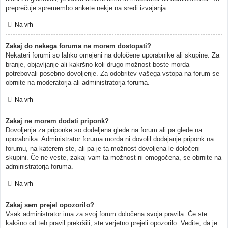
preprečuje spremembo ankete nekje na sredi izvajanja.
Na vrh
Zakaj do nekega foruma ne morem dostopati?
Nekateri forumi so lahko omejeni na določene uporabnike ali skupine. Za
branje, objavljanje ali kakršno koli drugo možnost boste morda
potrebovali posebno dovoljenje. Za odobritev vašega vstopa na forum se
obrnite na moderatorja ali administratorja foruma.
Na vrh
Zakaj ne morem dodati priponk?
Dovoljenja za priponke so dodeljena glede na forum ali pa glede na
uporabnika. Administrator foruma morda ni dovolil dodajanje priponk na
forumu, na katerem ste, ali pa je ta možnost dovoljena le določeni
skupini. Če ne veste, zakaj vam ta možnost ni omogočena, se obrnite na
administratorja foruma.
Na vrh
Zakaj sem prejel opozorilo?
Vsak administrator ima za svoj forum določena svoja pravila. Če ste
kakšno od teh pravil prekršili, ste verjetno prejeli opozorilo. Vedite, da je