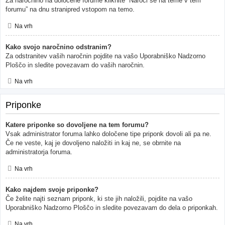
Za naročnino na določene forume kliknite “Naroči se na teme v tem
forumu” na dnu stranipred vstopom na temo.
Na vrh
Kako svojo naročnino odstranim?
Za odstranitev vaših naročnin pojdite na vašo Uporabniško Nadzorno
Ploščo in sledite povezavam do vaših naročnin.
Na vrh
Priponke
Katere priponke so dovoljene na tem forumu?
Vsak administrator foruma lahko določene tipe priponk dovoli ali pa ne.
Če ne veste, kaj je dovoljeno naložiti in kaj ne, se obrnite na
administratorja foruma.
Na vrh
Kako najdem svoje priponke?
Če želite najti seznam priponk, ki ste jih naložili, pojdite na vašo
Uporabniško Nadzorno Ploščo in sledite povezavam do dela o priponkah.
Na vrh