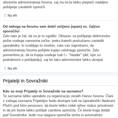
obvestite administratorja foruma, saj mu le-ta lahko prepreči nadaljno
pošiljanje zasebnih sporočil.
Na vrh
Od nekoga na forumu sem dobil vsiljeno (spam) oz. žaljivo
sporočilo!
Zelo nam je žal, da se je to zgodilo. Obrazec za pošiljanje elektronske
pošte vsebuje varnostne točke, preko katerih poskušamo zaslediti
uporabnike, ki izrabljajo to storitev, zato vas naprošamo, da
administratorju foruma pošljete kopijo celotnega sporočila. Zelo
pomembno je, da ta kopija vsebuje tudi t.i. "header" (del, kjer so
podrobnosti o pošiljatelju), saj bo tako administrator lahko ukrepal.
Na vrh
Prijatelji in Sovražniki
Kdo so moji Prijatelji in Sovražniki na seznamu?
Te sezname lahko uporabite za organizacijo ostalih članov foruma. Člani
z vašega seznama Prijateljev bodo dostopni tudi na Uporabniški Nadzorni
Plošči pod hitro povezavo, da boste lahko videli njihov status prisotnosti
in da jim boste lahko pošiljali zasebna sporočila. Če boste koga dodali
pod Sovražnike, bodo vsa njegova sporočila skrita in avtomatsko