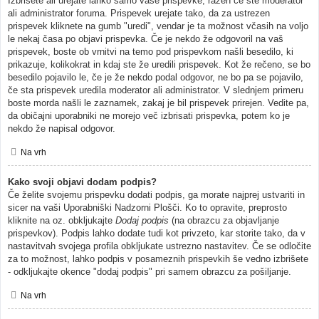
Izbrišete ali urejate lahko samo vaše prispevke, razen če ste moderator
ali administrator foruma. Prispevek urejate tako, da za ustrezen
prispevek kliknete na gumb "uredi", vendar je ta možnost včasih na voljo
le nekaj časa po objavi prispevka. Če je nekdo že odgovoril na vaš
prispevek, boste ob vrnitvi na temo pod prispevkom našli besedilo, ki
prikazuje, kolikokrat in kdaj ste že uredili prispevek. Kot že rečeno, se bo
besedilo pojavilo le, če je že nekdo podal odgovor, ne bo pa se pojavilo,
če sta prispevek uredila moderator ali administrator. V slednjem primeru
boste morda našli le zaznamek, zakaj je bil prispevek prirejen. Vedite pa,
da običajni uporabniki ne morejo več izbrisati prispevka, potem ko je
nekdo že napisal odgovor.
Na vrh
Kako svoji objavi dodam podpis?
Če želite svojemu prispevku dodati podpis, ga morate najprej ustvariti in
sicer na vaši Uporabniški Nadzorni Plošči. Ko to opravite, preprosto
kliknite na oz. obkljukajte
Dodaj podpis
(na obrazcu za objavljanje
prispevkov). Podpis lahko dodate tudi kot privzeto, kar storite tako, da v
nastavitvah svojega profila obkljukate ustrezno nastavitev. Če se odločite
za to možnost, lahko podpis v posameznih prispevkih še vedno izbrišete
- odkljukajte okence "dodaj podpis" pri samem obrazcu za pošiljanje.
Na vrh