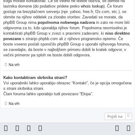
koga morate kontaktirati. Če še vedno ne dobite odziva, se obrnite na
lastnika domene (do podatkov pridete preko
whois lookup
). Če forum
gostuje na brezplačnem serverju (npr. yahoo, free.fr, f2s.com, etc.), se
obrnite na njihov oddelek za zlorabo storitev. Zavedati se morate, da
phpBB Group nima
popolnoma nobenega nadzora
in zato ne more biti
odgovorna za to, kdo uporablja njihov forum. Popolnoma nesmiselno je
kontaktirati phpBB Group v zvezi s pravnimi zadevami, ki
niso direktno
povezane
s stranjo phpbb.com ali z njihovo programsko opremo. Če
boste vseeno poslali sporočilo phpBB Group o uporabi njihovega foruma,
se zavedajte, da boste v najboljšem primeru dobili le kratek odgovor, v
večini primerov pa sploh ne boste dobili odgovora.
Na vrh
Kako kontaktiram skrbnika strani?
Vsi uporabniki lahko uporabijo obrazec “Kontakt”, če je opcija omogočena
s strani skrbnika strani.
Člani foruma lahko uporabijo tudi povezavo “Ekipa”.
Na vrh
Pojdi na