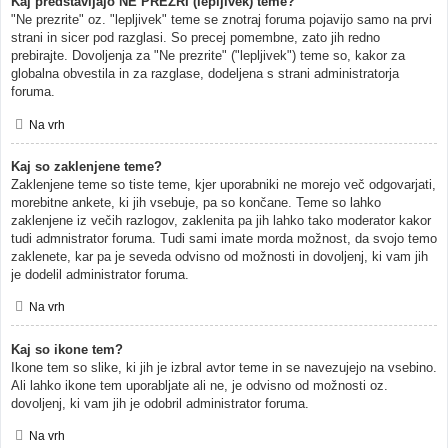
Kaj predstavljajo NE PREZRI (lepljivek) teme?
"Ne prezrite" oz. "lepljivek" teme se znotraj foruma pojavijo samo na prvi
strani in sicer pod razglasi. So precej pomembne, zato jih redno
prebirajte. Dovoljenja za "Ne prezrite" ("lepljivek") teme so, kakor za
globalna obvestila in za razglase, dodeljena s strani administratorja
foruma.
Na vrh
Kaj so zaklenjene teme?
Zaklenjene teme so tiste teme, kjer uporabniki ne morejo več odgovarjati,
morebitne ankete, ki jih vsebuje, pa so končane. Teme so lahko
zaklenjene iz večih razlogov, zaklenita pa jih lahko tako moderator kakor
tudi admnistrator foruma. Tudi sami imate morda možnost, da svojo temo
zaklenete, kar pa je seveda odvisno od možnosti in dovoljenj, ki vam jih
je dodelil administrator foruma.
Na vrh
Kaj so ikone tem?
Ikone tem so slike, ki jih je izbral avtor teme in se navezujejo na vsebino.
Ali lahko ikone tem uporabljate ali ne, je odvisno od možnosti oz.
dovoljenj, ki vam jih je odobril administrator foruma.
Na vrh