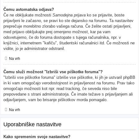
Čemu avtomatska odjava?
Če ne obkljukate možnosti
Samodejna prijava
ko se prijavite, boste
prijavljeni le začasno, se pravi ko ste dejansko na forumu. Ta nastavitev
preprečuje morebitno zlorabo vašega računa. Če želite ostati prijavljeni,
med prijavo obkljukajte prej omenjeno možnost, kar pa vam
odsvetujemo, če do foruma dostopate s tujega računalnika, npr. v
knjižnici, internetnem "kafiču", študentski računalnici itd. Če možnosti ne
vidite, jo je administrator odstranil.
Na vrh
Čemu služi možnost "Izbriši vse piškotke foruma"?
"Izbriši vse piškotke foruma" izbriše vse piškotke, ki jih je ustvaril phpBB
in ki vam omogočajo verodostojnost in prijavljenost na forumu. Prav tako
omogočajo možnosti kot npr. read tracking, če seveda niso bile
prepovedane s strani administratorja. Če imate težave s prijavljanjem ali
odjavljanjem, vam bo brisanje piškotkov morda pomagalo.
Na vrh
Uporabniške nastavitve
Kako spremenim svoje nastavitve?