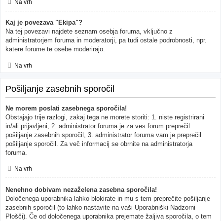
Na vrh
Kaj je povezava "Ekipa"?
Na tej povezavi najdete seznam osebja foruma, vključno z
administratorjem foruma in moderatorji, pa tudi ostale podrobnosti, npr.
katere forume te osebe moderirajo.
Na vrh
Pošiljanje zasebnih sporočil
Ne morem poslati zasebnega sporočila!
Obstajajo trije razlogi, zakaj tega ne morete storiti: 1. niste registrirani
in/ali prijavljeni, 2. administrator foruma je za ves forum preprečil
pošiljanje zasebnih sporočil, 3. administrator foruma vam je preprečil
pošiljanje sporočil. Za več informacij se obrnite na administratorja
foruma.
Na vrh
Nenehno dobivam nezaželena zasebna sporočila!
Določenega uporabnika lahko blokirate in mu s tem preprečite pošiljanje
zasebnih sporočil (to lahko nastavite na vaši Uporabniški Nadzorni
Plošči). Če od določenega uporabnika prejemate žaljiva sporočila, o tem