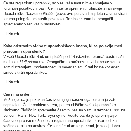
Če ste registriran uporabnik, so vse vaše nastavitve shranjene v
forumovi podatkovni bazi. Če jih želite spremeniti, obiščite stran svoje
Uporabniške Nadzorne Plošče (povezavo ponavadi najdete na vrhu strani
foruma poleg še nekaterih povezav). Ta sistem vam bo omogočil
spremembo vseh vaših nastavitev.
Na vrh
Kako odstranim vidnost uporabniškega imena, ki se pojavlja med
prisotnimi uporabniki?
V vaši Uporabniški Nadzorni plošči pod "Nastavitve foruma" boste našli
možnost
Skrij prisotnost
. Omogočite to možnost in vidni boste samo
administratorjem, moderatorjem in seveda vam. Šteti boste kot eden
izmed skritih uporabnikov.
Na vrh
Čas ni pravilen!
Možno je, da je prikazan čas iz drugega časovnega pasu in je zato
nepravilen. Če je problem v tem, potem obiščite vašo Uporabniško
Nadzorno Ploščo in spremenite časovni pas na vam ustreznega, npr. na
London, Pariz, New York, Sydney itd. Vedite pa, da je spreminjanje
časovnega pasu možno le za registrirane uporabnike, kakor tudi za
večino ostalih nastavitev. Če torej še niste registrirani, je sedaj dobra