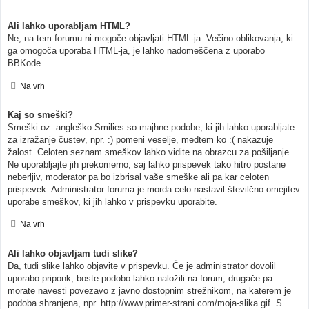
Ali lahko uporabljam HTML?
Ne, na tem forumu ni mogoče objavljati HTML-ja. Večino oblikovanja, ki
ga omogoča uporaba HTML-ja, je lahko nadomeščena z uporabo
BBKode.
Na vrh
Kaj so smeški?
Smeški oz. angleško Smilies so majhne podobe, ki jih lahko uporabljate
za izražanje čustev, npr. :) pomeni veselje, medtem ko :( nakazuje
žalost. Celoten seznam smeškov lahko vidite na obrazcu za pošiljanje.
Ne uporabljajte jih prekomerno, saj lahko prispevek tako hitro postane
neberljiv, moderator pa bo izbrisal vaše smeške ali pa kar celoten
prispevek. Administrator foruma je morda celo nastavil številčno omejitev
uporabe smeškov, ki jih lahko v prispevku uporabite.
Na vrh
Ali lahko objavljam tudi slike?
Da, tudi slike lahko objavite v prispevku. Če je administrator dovolil
uporabo priponk, boste podobo lahko naložili na forum, drugače pa
morate navesti povezavo z javno dostopnim strežnikom, na katerem je
podoba shranjena, npr. http://www.primer-strani.com/moja-slika.gif. S