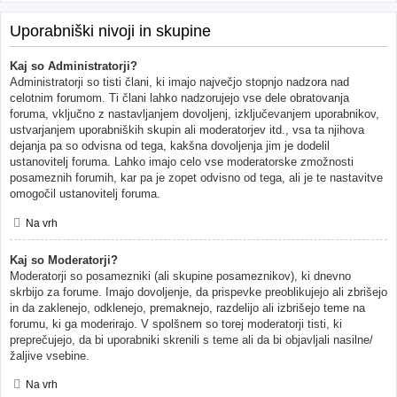
Uporabniški nivoji in skupine
Kaj so Administratorji?
Administratorji so tisti člani, ki imajo največjo stopnjo nadzora nad
celotnim forumom. Ti člani lahko nadzorujejo vse dele obratovanja
foruma, vključno z nastavljanjem dovoljenj, izključevanjem uporabnikov,
ustvarjanjem uporabniških skupin ali moderatorjev itd., vsa ta njihova
dejanja pa so odvisna od tega, kakšna dovoljenja jim je dodelil
ustanovitelj foruma. Lahko imajo celo vse moderatorske zmožnosti
posameznih forumih, kar pa je zopet odvisno od tega, ali je te nastavitve
omogočil ustanovitelj foruma.
Na vrh
Kaj so Moderatorji?
Moderatorji so posamezniki (ali skupine posameznikov), ki dnevno
skrbijo za forume. Imajo dovoljenje, da prispevke preoblikujejo ali zbrišejo
in da zaklenejo, odklenejo, premaknejo, razdelijo ali izbrišejo teme na
forumu, ki ga moderirajo. V spolšnem so torej moderatorji tisti, ki
preprečujejo, da bi uporabniki skrenili s teme ali da bi objavljali nasilne/
žaljive vsebine.
Na vrh