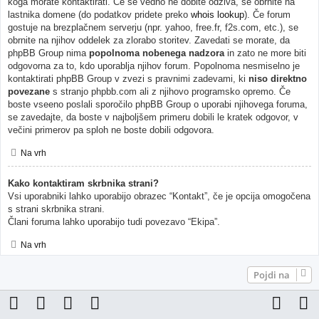
koga morate kontaktirati. Če še vedno ne dobite odziva, se obrnite na
lastnika domene (do podatkov pridete preko
whois lookup
). Če forum
gostuje na brezplačnem serverju (npr. yahoo, free.fr, f2s.com, etc.), se
obrnite na njihov oddelek za zlorabo storitev. Zavedati se morate, da
phpBB Group nima
popolnoma nobenega nadzora
in zato ne more biti
odgovorna za to, kdo uporablja njihov forum. Popolnoma nesmiselno je
kontaktirati phpBB Group v zvezi s pravnimi zadevami, ki
niso direktno
povezane
s stranjo phpbb.com ali z njihovo programsko opremo. Če
boste vseeno poslali sporočilo phpBB Group o uporabi njihovega foruma,
se zavedajte, da boste v najboljšem primeru dobili le kratek odgovor, v
večini primerov pa sploh ne boste dobili odgovora.
Na vrh
Kako kontaktiram skrbnika strani?
Vsi uporabniki lahko uporabijo obrazec “Kontakt”, če je opcija omogočena
s strani skrbnika strani.
Člani foruma lahko uporabijo tudi povezavo “Ekipa”.
Na vrh
Pojdi na