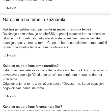
Na vrh
Naročnine na teme in zaznamki
Kakšna je razlika med zaznamki in naročninami na teme?
Določanje zaznamkov je na phpBB3-ju precej podobno kot na spletnem
iskalniku. O morebitnih nadgradnjah niste obveščeni, vendar se lahko
kasneje zopet vrnete na temo. Če pa se boste na določeno temo naročili,
boste o nadgradnji teme ali foruma obveščeni.
Na vrh
Kako se na določene teme naročim?
Lahko zaznamujete ali se naročite na določeno temos klikom na ustrezno
povezavo v menuju "Orodja za temo", na priročnem mestu na dnu ter
vrhu teme.
Odgovarjanje na temo z označeno opcijo "Obvesti me, ko bo objavljen
odgovor" vas naroči na temo.
Na vrh
Kako se na določene forume naročim?