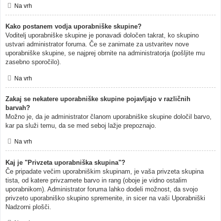
Na vrh
Kako postanem vodja uporabniške skupine?
Voditelj uporabniške skupine je ponavadi določen takrat, ko skupino
ustvari administrator foruma. Če se zanimate za ustvaritev nove
uporabniške skupine, se najprej obrnite na administratorja (pošljite mu
zasebno sporočilo).
Na vrh
Zakaj se nekatere uporabniške skupine pojavljajo v različnih
barvah?
Možno je, da je administrator članom uporabniške skupine določil barvo,
kar pa služi temu, da se med seboj lažje prepoznajo.
Na vrh
Kaj je "Privzeta uporabniška skupina"?
Če pripadate večim uporabniškim skupinam, je vaša privzeta skupina
tista, od katere privzamete barvo in rang (oboje je vidno ostalim
uporabnikom). Administrator foruma lahko dodeli možnost, da svojo
privzeto uporabniško skupino spremenite, in sicer na vaši Uporabniški
Nadzorni plošči.