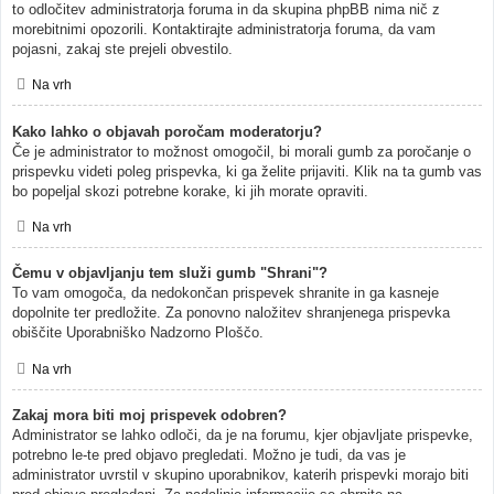
to odločitev administratorja foruma in da skupina phpBB nima nič z
morebitnimi opozorili. Kontaktirajte administratorja foruma, da vam
pojasni, zakaj ste prejeli obvestilo.
Na vrh
Kako lahko o objavah poročam moderatorju?
Če je administrator to možnost omogočil, bi morali gumb za poročanje o
prispevku videti poleg prispevka, ki ga želite prijaviti. Klik na ta gumb vas
bo popeljal skozi potrebne korake, ki jih morate opraviti.
Na vrh
Čemu v objavljanju tem služi gumb "Shrani"?
To vam omogoča, da nedokončan prispevek shranite in ga kasneje
dopolnite ter predložite. Za ponovno naložitev shranjenega prispevka
obiščite Uporabniško Nadzorno Ploščo.
Na vrh
Zakaj mora biti moj prispevek odobren?
Administrator se lahko odloči, da je na forumu, kjer objavljate prispevke,
potrebno le-te pred objavo pregledati. Možno je tudi, da vas je
administrator uvrstil v skupino uporabnikov, katerih prispevki morajo biti