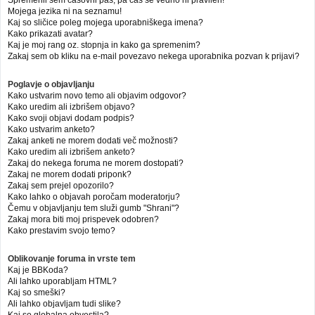
Mojega jezika ni na seznamu!
Kaj so sličice poleg mojega uporabniškega imena?
Kako prikazati avatar?
Kaj je moj rang oz. stopnja in kako ga spremenim?
Zakaj sem ob kliku na e-mail povezavo nekega uporabnika pozvan k prijavi?
Poglavje o objavljanju
Kako ustvarim novo temo ali objavim odgovor?
Kako uredim ali izbrišem objavo?
Kako svoji objavi dodam podpis?
Kako ustvarim anketo?
Zakaj anketi ne morem dodati več možnosti?
Kako uredim ali izbrišem anketo?
Zakaj do nekega foruma ne morem dostopati?
Zakaj ne morem dodati priponk?
Zakaj sem prejel opozorilo?
Kako lahko o objavah poročam moderatorju?
Čemu v objavljanju tem služi gumb "Shrani"?
Zakaj mora biti moj prispevek odobren?
Kako prestavim svojo temo?
Oblikovanje foruma in vrste tem
Kaj je BBKoda?
Ali lahko uporabljam HTML?
Kaj so smeški?
Ali lahko objavljam tudi slike?