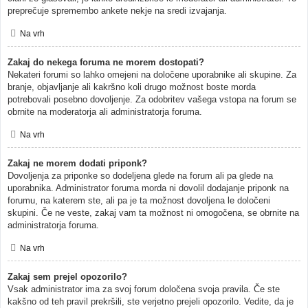
preprečuje spremembo ankete nekje na sredi izvajanja.
Na vrh
Zakaj do nekega foruma ne morem dostopati?
Nekateri forumi so lahko omejeni na določene uporabnike ali skupine. Za
branje, objavljanje ali kakršno koli drugo možnost boste morda
potrebovali posebno dovoljenje. Za odobritev vašega vstopa na forum se
obrnite na moderatorja ali administratorja foruma.
Na vrh
Zakaj ne morem dodati priponk?
Dovoljenja za priponke so dodeljena glede na forum ali pa glede na
uporabnika. Administrator foruma morda ni dovolil dodajanje priponk na
forumu, na katerem ste, ali pa je ta možnost dovoljena le določeni
skupini. Če ne veste, zakaj vam ta možnost ni omogočena, se obrnite na
administratorja foruma.
Na vrh
Zakaj sem prejel opozorilo?
Vsak administrator ima za svoj forum določena svoja pravila. Če ste
kakšno od teh pravil prekršili, ste verjetno prejeli opozorilo. Vedite, da je