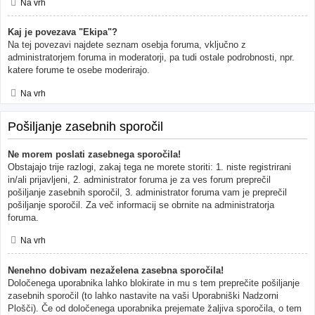
Na vrh
Kaj je povezava "Ekipa"?
Na tej povezavi najdete seznam osebja foruma, vključno z
administratorjem foruma in moderatorji, pa tudi ostale podrobnosti, npr.
katere forume te osebe moderirajo.
Na vrh
Pošiljanje zasebnih sporočil
Ne morem poslati zasebnega sporočila!
Obstajajo trije razlogi, zakaj tega ne morete storiti: 1. niste registrirani
in/ali prijavljeni, 2. administrator foruma je za ves forum preprečil
pošiljanje zasebnih sporočil, 3. administrator foruma vam je preprečil
pošiljanje sporočil. Za več informacij se obrnite na administratorja
foruma.
Na vrh
Nenehno dobivam nezaželena zasebna sporočila!
Določenega uporabnika lahko blokirate in mu s tem preprečite pošiljanje
zasebnih sporočil (to lahko nastavite na vaši Uporabniški Nadzorni
Plošči). Če od določenega uporabnika prejemate žaljiva sporočila, o tem