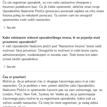
Če ste registriran uporabnik, so vse vaše nastavitve shranjene v
forumovi podatkovni bazi. Če jih želite spremeniti, obiščite stran svoje
Uporabniške Nadzorne Plošče (povezavo ponavadi najdete na vrhu strani
foruma poleg še nekaterih povezav). Ta sistem vam bo omogočil
spremembo vseh vaših nastavitev.
Na vrh
Kako odstranim vidnost uporabniškega imena, ki se pojavlja med
prisotnimi uporabniki?
V vaši Uporabniški Nadzorni plošči pod "Nastavitve foruma" boste našli
možnost
Skrij prisotnost
. Omogočite to možnost in vidni boste samo
administratorjem, moderatorjem in seveda vam. Šteti boste kot eden
izmed skritih uporabnikov.
Na vrh
Čas ni pravilen!
Možno je, da je prikazan čas iz drugega časovnega pasu in je zato
nepravilen. Če je problem v tem, potem obiščite vašo Uporabniško
Nadzorno Ploščo in spremenite časovni pas na vam ustreznega, npr. na
London, Pariz, New York, Sydney itd. Vedite pa, da je spreminjanje
časovnega pasu možno le za registrirane uporabnike, kakor tudi za
večino ostalih nastavitev. Če torej še niste registrirani, je sedaj dobra