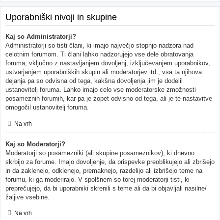
Uporabniški nivoji in skupine
Kaj so Administratorji?
Administratorji so tisti člani, ki imajo največjo stopnjo nadzora nad
celotnim forumom. Ti člani lahko nadzorujejo vse dele obratovanja
foruma, vključno z nastavljanjem dovoljenj, izključevanjem uporabnikov,
ustvarjanjem uporabniških skupin ali moderatorjev itd., vsa ta njihova
dejanja pa so odvisna od tega, kakšna dovoljenja jim je dodelil
ustanovitelj foruma. Lahko imajo celo vse moderatorske zmožnosti
posameznih forumih, kar pa je zopet odvisno od tega, ali je te nastavitve
omogočil ustanovitelj foruma.
Na vrh
Kaj so Moderatorji?
Moderatorji so posamezniki (ali skupine posameznikov), ki dnevno
skrbijo za forume. Imajo dovoljenje, da prispevke preoblikujejo ali zbrišejo
in da zaklenejo, odklenejo, premaknejo, razdelijo ali izbrišejo teme na
forumu, ki ga moderirajo. V spolšnem so torej moderatorji tisti, ki
preprečujejo, da bi uporabniki skrenili s teme ali da bi objavljali nasilne/
žaljive vsebine.
Na vrh