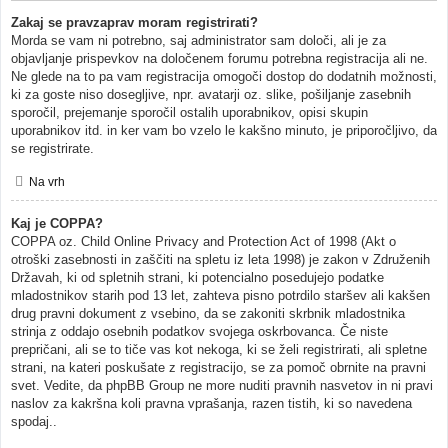
Zakaj se pravzaprav moram registrirati?
Morda se vam ni potrebno, saj administrator sam določi, ali je za
objavljanje prispevkov na določenem forumu potrebna registracija ali ne.
Ne glede na to pa vam registracija omogoči dostop do dodatnih možnosti,
ki za goste niso dosegljive, npr. avatarji oz. slike, pošiljanje zasebnih
sporočil, prejemanje sporočil ostalih uporabnikov, opisi skupin
uporabnikov itd. in ker vam bo vzelo le kakšno minuto, je priporočljivo, da
se registrirate.
Na vrh
Kaj je COPPA?
COPPA oz. Child Online Privacy and Protection Act of 1998 (Akt o
otroški zasebnosti in zaščiti na spletu iz leta 1998) je zakon v Združenih
Državah, ki od spletnih strani, ki potencialno posedujejo podatke
mladostnikov starih pod 13 let, zahteva pisno potrdilo staršev ali kakšen
drug pravni dokument z vsebino, da se zakoniti skrbnik mladostnika
strinja z oddajo osebnih podatkov svojega oskrbovanca. Če niste
prepričani, ali se to tiče vas kot nekoga, ki se želi registrirati, ali spletne
strani, na kateri poskušate z registracijo, se za pomoč obrnite na pravni
svet. Vedite, da phpBB Group ne more nuditi pravnih nasvetov in ni pravi
naslov za kakršna koli pravna vprašanja, razen tistih, ki so navedena
spodaj..