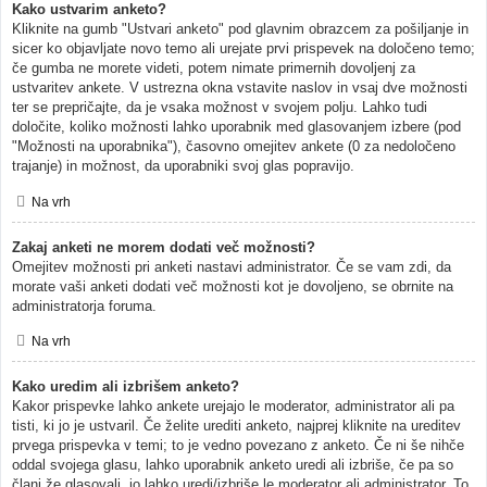
Kako ustvarim anketo?
Kliknite na gumb "Ustvari anketo" pod glavnim obrazcem za pošiljanje in
sicer ko objavljate novo temo ali urejate prvi prispevek na določeno temo;
če gumba ne morete videti, potem nimate primernih dovoljenj za
ustvaritev ankete. V ustrezna okna vstavite naslov in vsaj dve možnosti
ter se prepričajte, da je vsaka možnost v svojem polju. Lahko tudi
določite, koliko možnosti lahko uporabnik med glasovanjem izbere (pod
"Možnosti na uporabnika"), časovno omejitev ankete (0 za nedoločeno
trajanje) in možnost, da uporabniki svoj glas popravijo.
Na vrh
Zakaj anketi ne morem dodati več možnosti?
Omejitev možnosti pri anketi nastavi administrator. Če se vam zdi, da
morate vaši anketi dodati več možnosti kot je dovoljeno, se obrnite na
administratorja foruma.
Na vrh
Kako uredim ali izbrišem anketo?
Kakor prispevke lahko ankete urejajo le moderator, administrator ali pa
tisti, ki jo je ustvaril. Če želite urediti anketo, najprej kliknite na ureditev
prvega prispevka v temi; to je vedno povezano z anketo. Če ni še nihče
oddal svojega glasu, lahko uporabnik anketo uredi ali izbriše, če pa so
člani že glasovali, jo lahko uredi/izbriše le moderator ali administrator. To