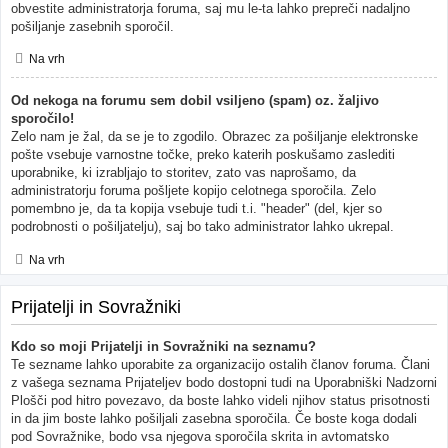
obvestite administratorja foruma, saj mu le-ta lahko prepreči nadaljno
pošiljanje zasebnih sporočil.
Na vrh
Od nekoga na forumu sem dobil vsiljeno (spam) oz. žaljivo
sporočilo!
Zelo nam je žal, da se je to zgodilo. Obrazec za pošiljanje elektronske
pošte vsebuje varnostne točke, preko katerih poskušamo zaslediti
uporabnike, ki izrabljajo to storitev, zato vas naprošamo, da
administratorju foruma pošljete kopijo celotnega sporočila. Zelo
pomembno je, da ta kopija vsebuje tudi t.i. "header" (del, kjer so
podrobnosti o pošiljatelju), saj bo tako administrator lahko ukrepal.
Na vrh
Prijatelji in Sovražniki
Kdo so moji Prijatelji in Sovražniki na seznamu?
Te sezname lahko uporabite za organizacijo ostalih članov foruma. Člani
z vašega seznama Prijateljev bodo dostopni tudi na Uporabniški Nadzorni
Plošči pod hitro povezavo, da boste lahko videli njihov status prisotnosti
in da jim boste lahko pošiljali zasebna sporočila. Če boste koga dodali
pod Sovražnike, bodo vsa njegova sporočila skrita in avtomatsko