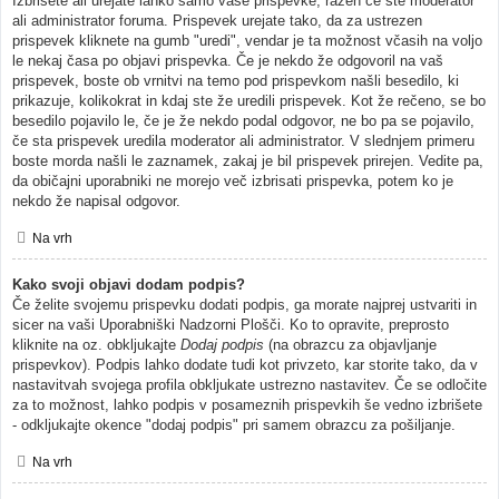
Izbrišete ali urejate lahko samo vaše prispevke, razen če ste moderator
ali administrator foruma. Prispevek urejate tako, da za ustrezen
prispevek kliknete na gumb "uredi", vendar je ta možnost včasih na voljo
le nekaj časa po objavi prispevka. Če je nekdo že odgovoril na vaš
prispevek, boste ob vrnitvi na temo pod prispevkom našli besedilo, ki
prikazuje, kolikokrat in kdaj ste že uredili prispevek. Kot že rečeno, se bo
besedilo pojavilo le, če je že nekdo podal odgovor, ne bo pa se pojavilo,
če sta prispevek uredila moderator ali administrator. V slednjem primeru
boste morda našli le zaznamek, zakaj je bil prispevek prirejen. Vedite pa,
da običajni uporabniki ne morejo več izbrisati prispevka, potem ko je
nekdo že napisal odgovor.
Na vrh
Kako svoji objavi dodam podpis?
Če želite svojemu prispevku dodati podpis, ga morate najprej ustvariti in
sicer na vaši Uporabniški Nadzorni Plošči. Ko to opravite, preprosto
kliknite na oz. obkljukajte
Dodaj podpis
(na obrazcu za objavljanje
prispevkov). Podpis lahko dodate tudi kot privzeto, kar storite tako, da v
nastavitvah svojega profila obkljukate ustrezno nastavitev. Če se odločite
za to možnost, lahko podpis v posameznih prispevkih še vedno izbrišete
- odkljukajte okence "dodaj podpis" pri samem obrazcu za pošiljanje.
Na vrh