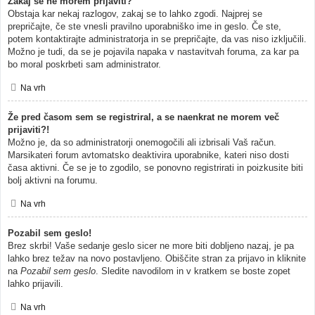
Zakaj se ne morem prijaviti?
Obstaja kar nekaj razlogov, zakaj se to lahko zgodi. Najprej se
prepričajte, če ste vnesli pravilno uporabniško ime in geslo. Če ste,
potem kontaktirajte administratorja in se prepričajte, da vas niso izključili.
Možno je tudi, da se je pojavila napaka v nastavitvah foruma, za kar pa
bo moral poskrbeti sam administrator.
Na vrh
Že pred časom sem se registriral, a se naenkrat ne morem več
prijaviti?!
Možno je, da so administratorji onemogočili ali izbrisali Vaš račun.
Marsikateri forum avtomatsko deaktivira uporabnike, kateri niso dosti
časa aktivni. Če se je to zgodilo, se ponovno registrirati in poizkusite biti
bolj aktivni na forumu.
Na vrh
Pozabil sem geslo!
Brez skrbi! Vaše sedanje geslo sicer ne more biti dobljeno nazaj, je pa
lahko brez težav na novo postavljeno. Obiščite stran za prijavo in kliknite
na
Pozabil sem geslo
. Sledite navodilom in v kratkem se boste zopet
lahko prijavili.
Na vrh