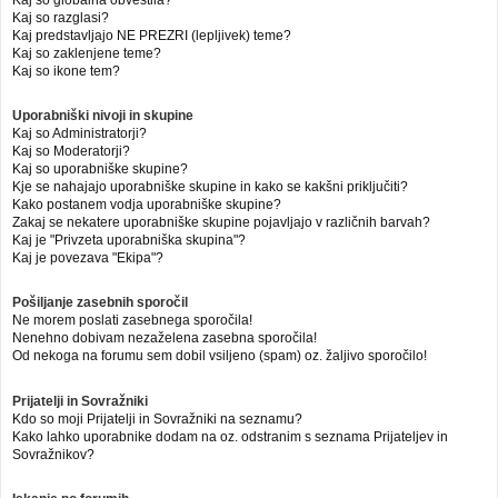
Kaj so globalna obvestila?
Kaj so razglasi?
Kaj predstavljajo NE PREZRI (lepljivek) teme?
Kaj so zaklenjene teme?
Kaj so ikone tem?
Uporabniški nivoji in skupine
Kaj so Administratorji?
Kaj so Moderatorji?
Kaj so uporabniške skupine?
Kje se nahajajo uporabniške skupine in kako se kakšni priključiti?
Kako postanem vodja uporabniške skupine?
Zakaj se nekatere uporabniške skupine pojavljajo v različnih barvah?
Kaj je "Privzeta uporabniška skupina"?
Kaj je povezava "Ekipa"?
Pošiljanje zasebnih sporočil
Ne morem poslati zasebnega sporočila!
Nenehno dobivam nezaželena zasebna sporočila!
Od nekoga na forumu sem dobil vsiljeno (spam) oz. žaljivo sporočilo!
Prijatelji in Sovražniki
Kdo so moji Prijatelji in Sovražniki na seznamu?
Kako lahko uporabnike dodam na oz. odstranim s seznama Prijateljev in
Sovražnikov?