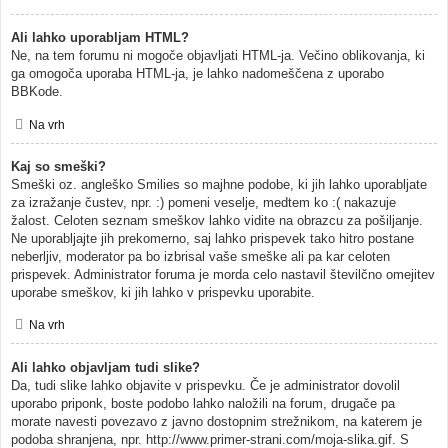
Ali lahko uporabljam HTML?
Ne, na tem forumu ni mogoče objavljati HTML-ja. Večino oblikovanja, ki
ga omogoča uporaba HTML-ja, je lahko nadomeščena z uporabo
BBKode.
Na vrh
Kaj so smeški?
Smeški oz. angleško Smilies so majhne podobe, ki jih lahko uporabljate
za izražanje čustev, npr. :) pomeni veselje, medtem ko :( nakazuje
žalost. Celoten seznam smeškov lahko vidite na obrazcu za pošiljanje.
Ne uporabljajte jih prekomerno, saj lahko prispevek tako hitro postane
neberljiv, moderator pa bo izbrisal vaše smeške ali pa kar celoten
prispevek. Administrator foruma je morda celo nastavil številčno omejitev
uporabe smeškov, ki jih lahko v prispevku uporabite.
Na vrh
Ali lahko objavljam tudi slike?
Da, tudi slike lahko objavite v prispevku. Če je administrator dovolil
uporabo priponk, boste podobo lahko naložili na forum, drugače pa
morate navesti povezavo z javno dostopnim strežnikom, na katerem je
podoba shranjena, npr. http://www.primer-strani.com/moja-slika.gif. S