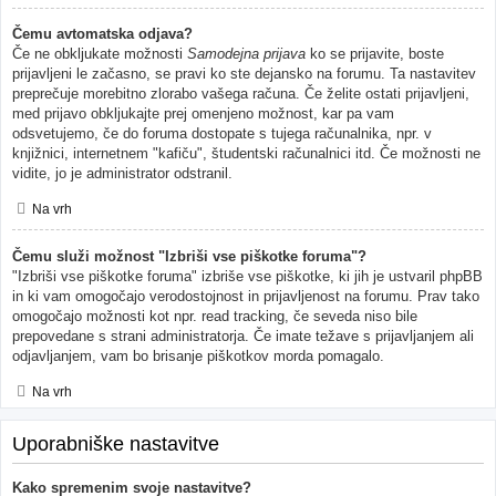
Čemu avtomatska odjava?
Če ne obkljukate možnosti
Samodejna prijava
ko se prijavite, boste
prijavljeni le začasno, se pravi ko ste dejansko na forumu. Ta nastavitev
preprečuje morebitno zlorabo vašega računa. Če želite ostati prijavljeni,
med prijavo obkljukajte prej omenjeno možnost, kar pa vam
odsvetujemo, če do foruma dostopate s tujega računalnika, npr. v
knjižnici, internetnem "kafiču", študentski računalnici itd. Če možnosti ne
vidite, jo je administrator odstranil.
Na vrh
Čemu služi možnost "Izbriši vse piškotke foruma"?
"Izbriši vse piškotke foruma" izbriše vse piškotke, ki jih je ustvaril phpBB
in ki vam omogočajo verodostojnost in prijavljenost na forumu. Prav tako
omogočajo možnosti kot npr. read tracking, če seveda niso bile
prepovedane s strani administratorja. Če imate težave s prijavljanjem ali
odjavljanjem, vam bo brisanje piškotkov morda pomagalo.
Na vrh
Uporabniške nastavitve
Kako spremenim svoje nastavitve?