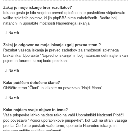
Zakaj je moje iskanje brez rezultatov?
Iskano geslo je bilo verjetno preveč splošno in je posledično vključevalo
veliko splošnih pojmov, ki jih phpBB3 nima zabeleženih. Bodite bolj
natančni in uporabite možnosti Naprednega iskanja.
Na vrh
Zakaj je odgovor na moje iskanje zgolj prazna stran!?
Rezultat vašega iskanja je preveč zadetkov za zmožnosti spletnega
brskalnika. Uporabite "Napredno iskanje" in bolj natančno definirajte iskan
pojem in forume, ki naj bodo preiskani.
Na vrh
Kako poiščem določene člane?
Obiščite stran "Člani" in kliknite na povezavo "Najdi člana".
Na vrh
Kako najdem svoje objave in teme?
Vaše prispevke lahko najdete tako na vaši Uporabniški Nadzorni Plošči
pod povezavo "Poišči uporabnikove prispevke", kot tudi na strani vašega
profila. Če želite poiskati vaše teme, uporabite Napredno iskanje in
primerno vpišite različne možnosti.