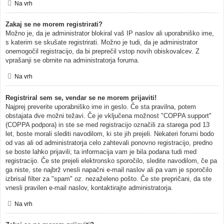
Na vrh
Zakaj se ne morem registrirati?
Možno je, da je administrator blokiral vaš IP naslov ali uporabniško ime,
s katerim se skušate registrirati. Možno je tudi, da je administrator
onemogočil registracijo, da bi preprečil vstop novih obiskovalcev. Z
vprašanji se obrnite na administratorja foruma.
Na vrh
Registriral sem se, vendar se ne morem prijaviti!
Najprej preverite uporabniško ime in geslo. Če sta pravilna, potem
obstajata dve možni težavi. Če je vključena možnost "COPPA support"
(COPPA podpora) in ste se med registracijo označili za starega pod 13
let, boste morali slediti navodilom, ki ste jih prejeli. Nekateri forumi bodo
od vas ali od administratorja celo zahtevali ponovno registracijo, predno
se boste lahko prijavili; ta informacija vam je bila podana tudi med
registracijo. Če ste prejeli elektronsko sporočilo, sledite navodilom, če pa
ga niste, ste najbrž vnesli napačni e-mail naslov ali pa vam je sporočilo
izbrisal filter za "spam" oz. nezaželeno pošto. Če ste prepričani, da ste
vnesli pravilen e-mail naslov, kontaktirajte administratorja.
Na vrh