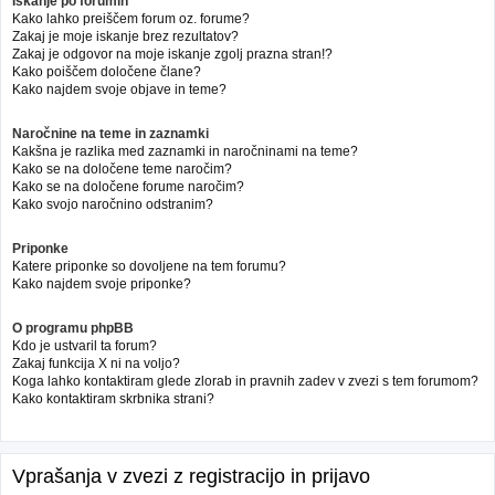
Iskanje po forumih
Kako lahko preiščem forum oz. forume?
Zakaj je moje iskanje brez rezultatov?
Zakaj je odgovor na moje iskanje zgolj prazna stran!?
Kako poiščem določene člane?
Kako najdem svoje objave in teme?
Naročnine na teme in zaznamki
Kakšna je razlika med zaznamki in naročninami na teme?
Kako se na določene teme naročim?
Kako se na določene forume naročim?
Kako svojo naročnino odstranim?
Priponke
Katere priponke so dovoljene na tem forumu?
Kako najdem svoje priponke?
O programu phpBB
Kdo je ustvaril ta forum?
Zakaj funkcija X ni na voljo?
Koga lahko kontaktiram glede zlorab in pravnih zadev v zvezi s tem forumom?
Kako kontaktiram skrbnika strani?
Vprašanja v zvezi z registracijo in prijavo