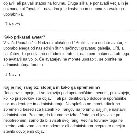
objavili ali pa vaš status na forumu. Druga slika je ponavadi večja in je
poznana kot "avatar" - navadno je edinstvena in osebna za vsakega
uporabnika.
Na vrh
Kako prikazati avatar?
V vaši Uporabniški Nadzorni plošči pod "Profil" lahko dodate avatar, z
uporabo enega od naslednjih štirih načinov: gravatar, galerija, URL ali
naložitev. To je odvisno od administratorja, da izbere način na katerega
so avatarji na voljo. Če avatarjev ne morete uporabiti, se obrnite na
administratorja foruma.
Na vrh
Kaj je moj rang oz. stopnja in kako ga spremenim?
Rangi oz. stopnje, ki se pojavijo pod uporabniškim imenom, prikazujejo,
koliko prispevkov ste objavili, ali pa identificirajo določene uporabnike,
npr. moderatorje in administratorje. Na splošno ne morete direktno
spremeniti besedišča katerih koli rangov na forumu, saj jih je nastavil
administrator. Prosimo, da foruma ne izkoriščate za objavljanje po
nepotrebnem, samo da bi zvišali svoj rang. Večina forumov tega ne
tolerira, zato vam lahko moderator ali administrator preprosto omejita
število dovoljenih objav.