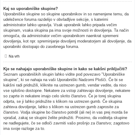
Kaj so uporabniške skupine?
Uporabniške skupine so skupine uporabnikov in so namenjene temu, da
udeležence foruma razdelijo v obvladljive sekcije, s katerimi
administrator lahko upravlja. Vsak uporabnik lahko pripada večim
skupinam, vsaka skupina pa ima svoje možnosti in dovoljenja. Ta način
omogoča, da administrator večim uporabnikom naenkrat spremeni
dovoljenja, kot npr. spreminjanje dovoljenj moderatorjem ali dovoljenje, da
uporabniki dostopajo do zasebnega foruma.
Na vrh
Kje se nahajajo uporabniške skupine in kako se kakšni priključiti?
Seznam uporabniških skupin lahko vidite pod povezavo "Uporabniške
skupine", ki se nahaja na vaši Uporabniški Nadzorni Plošči. Če bi se
kakšni radi pridružili, kliknite na ustrezen gumb, vendar vedite, da niso
vse splošno dostopne. Nekatere za vstop zahtevajo dovoljenje, nekatere
so zaprte in nekatere imajo celo skrito članstvo. Če je torej skupina
odprta, se ji lahko pridružite s klikom na ustrezen gumb. Če skupina
zahteva dovoljenje, lahko s klikom na ustrezen gumb zaprosite za
članstvo. Vodja skupine bo članstvo potrdil (ali ne) in vas prej morda še
vprašal, zakaj se skupini želite pridružiti. Prosimo, da voditelja skupine
ne nadlegujete, če se odloči zavrniti vašo prošnjo za članstvo; zagotovo
ima svoje razloge za to.