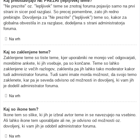
Kaj predstavljajo NE PREZRI (lepljivek) teme?
"Ne prezrite" oz. "lepljivek" teme se znotraj foruma pojavijo samo na prvi
strani in sicer pod razglasi. So precej pomembne, zato jih redno
prebirajte. Dovoljenja za "Ne prezrite" ("lepljivek") teme so, kakor za
globalna obvestila in za razglase, dodeljena s strani administratorja
foruma.
Na vrh
Kaj so zaklenjene teme?
Zaklenjene teme so tiste teme, kjer uporabniki ne morejo več odgovarjati,
morebitne ankete, ki jih vsebuje, pa so končane. Teme so lahko
zaklenjene iz večih razlogov, zaklenita pa jih lahko tako moderator kakor
tudi admnistrator foruma. Tudi sami imate morda možnost, da svojo temo
zaklenete, kar pa je seveda odvisno od možnosti in dovoljenj, ki vam jih
je dodelil administrator foruma.
Na vrh
Kaj so ikone tem?
Ikone tem so slike, ki jih je izbral avtor teme in se navezujejo na vsebino.
Ali lahko ikone tem uporabljate ali ne, je odvisno od možnosti oz.
dovoljenj, ki vam jih je odobril administrator foruma.
Na vrh