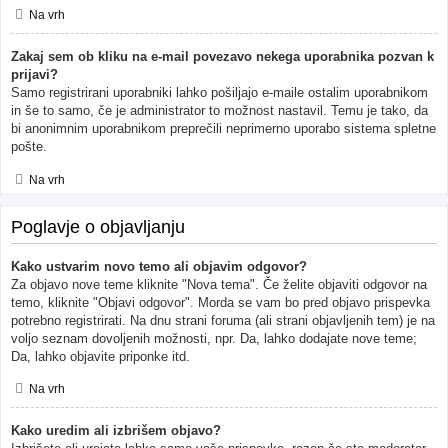
Na vrh
Zakaj sem ob kliku na e-mail povezavo nekega uporabnika pozvan k
prijavi?
Samo registrirani uporabniki lahko pošiljajo e-maile ostalim uporabnikom
in še to samo, če je administrator to možnost nastavil. Temu je tako, da
bi anonimnim uporabnikom preprečili neprimerno uporabo sistema spletne
pošte.
Na vrh
Poglavje o objavljanju
Kako ustvarim novo temo ali objavim odgovor?
Za objavo nove teme kliknite "Nova tema". Če želite objaviti odgovor na
temo, kliknite "Objavi odgovor". Morda se vam bo pred objavo prispevka
potrebno registrirati. Na dnu strani foruma (ali strani objavljenih tem) je na
voljo seznam dovoljenih možnosti, npr. Da, lahko dodajate nove teme;
Da, lahko objavite priponke itd.
Na vrh
Kako uredim ali izbrišem objavo?