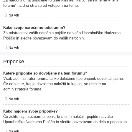
Za naročnino na določene forume kliknite “Naroči se na teme v tem
forumu” na dnu stranipred vstopom na temo.
Na vrh
Kako svojo naročnino odstranim?
Za odstranitev vaših naročnin pojdite na vašo Uporabniško Nadzorno
Ploščo in sledite povezavam do vaših naročnin.
Na vrh
Priponke
Katere priponke so dovoljene na tem forumu?
Vsak administrator foruma lahko določene tipe priponk dovoli ali pa ne.
Če ne veste, kaj je dovoljeno naložiti in kaj ne, se obrnite na
administratorja foruma.
Na vrh
Kako najdem svoje priponke?
Če želite najti seznam priponk, ki ste jih naložili, pojdite na vašo
Uporabniško Nadzorno Ploščo in sledite povezavam do dela o priponkah.
Na vrh