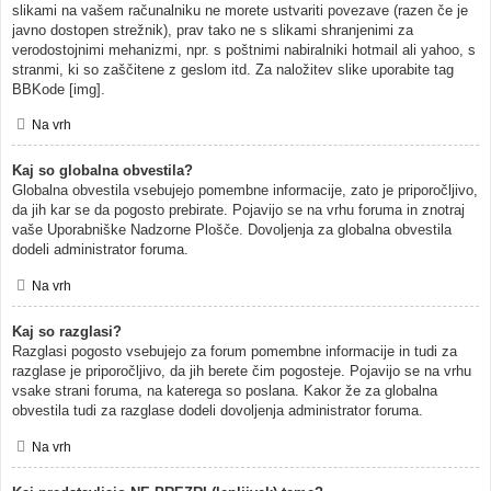
slikami na vašem računalniku ne morete ustvariti povezave (razen če je
javno dostopen strežnik), prav tako ne s slikami shranjenimi za
verodostojnimi mehanizmi, npr. s poštnimi nabiralniki hotmail ali yahoo, s
stranmi, ki so zaščitene z geslom itd. Za naložitev slike uporabite tag
BBKode [img].
Na vrh
Kaj so globalna obvestila?
Globalna obvestila vsebujejo pomembne informacije, zato je priporočljivo,
da jih kar se da pogosto prebirate. Pojavijo se na vrhu foruma in znotraj
vaše Uporabniške Nadzorne Plošče. Dovoljenja za globalna obvestila
dodeli administrator foruma.
Na vrh
Kaj so razglasi?
Razglasi pogosto vsebujejo za forum pomembne informacije in tudi za
razglase je priporočljivo, da jih berete čim pogosteje. Pojavijo se na vrhu
vsake strani foruma, na katerega so poslana. Kakor že za globalna
obvestila tudi za razglase dodeli dovoljenja administrator foruma.
Na vrh