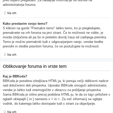
pred objavo pregledani. Za nadaljnje informacije se obrnite na
administratorja foruma.
Na vrh
Kako prestavim svojo temo?
S klikom na gumb "Premakni temo" lahko temo, ko jo pregledujete,
premaknete na vrh foruma na prvi strani. Če te možnosti ne vidite, je
morda izključena ali pa še ni preteklo dovolj časa od zadnjega premika.
Temo je možno premakniti tudi z odgovarjanjem nanjo, vendar bodite
previdni in sledite pravilom foruma, če se poslužujete te možnosti.
Na vrh
Oblikovanje foruma in vrste tem
Kaj je BBKoda?
BBKoda je posebna izboljšava HTML-ja, ki ponuja večji oblikovni nadzor
nad določenimi deli prispevka. Uporabo BBKode omogoči administrator,
vendar jo lahko tudi onemogočite v obrazcu za pošiljanje prispevka.
Sama BBKoda je stilno precej podobna HTML-ju, le da so tag-i priloženi v
oglatih oklepajih [ in ] namesto v < in >. Za več informacij se oglejte
vodnik, do katerega lahko dostopate tudi s strani za objavljanje.
Na vrh