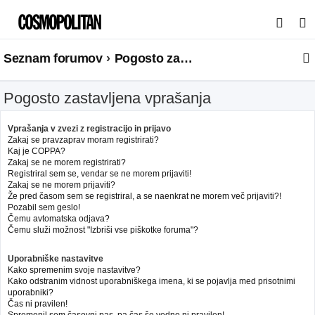
I
s
Seznam forumov
Pogosto zastavljena vprašanja
k
a
Pogosto zastavljena vprašanja
n
j
Vprašanja v zvezi z registracijo in prijavo
e
Zakaj se pravzaprav moram registrirati?
Kaj je COPPA?
Zakaj se ne morem registrirati?
Registriral sem se, vendar se ne morem prijaviti!
Zakaj se ne morem prijaviti?
Že pred časom sem se registriral, a se naenkrat ne morem več prijaviti?!
Pozabil sem geslo!
Čemu avtomatska odjava?
Čemu služi možnost "Izbriši vse piškotke foruma"?
Uporabniške nastavitve
Kako spremenim svoje nastavitve?
Kako odstranim vidnost uporabniškega imena, ki se pojavlja med prisotnimi
uporabniki?
Čas ni pravilen!
Spremenil sem časovni pas, pa čas še vedno ni pravilen!