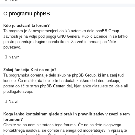
O programu phpBB
Kdo je ustvaril ta forum?
Ta program je (v nespremenjeni obliki) avtorsko delo
phpBB Group
.
Javnosti je na voljo pod pogoji GNU General Public Licence in se lahko
prosto posreduje drugim uporabnikom. Za več informacij obiščite
povezavo.
Na vrh
Zakaj funkcija X ni na voljo?
Ta programska oprema je delo skupine phpBB Group, ki ima zanj tudi
licenco. Če mislite, da bi bilo treba dodati kakšno dodatno funkcijo,
potem obiščite stran phpBB
Center idej
, kjer lahko glasujete za ideje ali
predlagate svojo.
Na vrh
Koga lahko kontaktiram glede zlorab in pravnih zadev v zvezi s tem
forumom?
Obrnite se na administratorja tega foruma. Če ne najdete njegovega
kontaktnega naslova, se obrnite na enega od moderatorjev in vprašajte