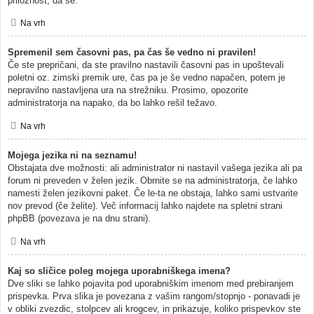
priložnost, da se.
Na vrh
Spremenil sem časovni pas, pa čas še vedno ni pravilen!
Če ste prepričani, da ste pravilno nastavili časovni pas in upoštevali
poletni oz. zimski premik ure, čas pa je še vedno napačen, potem je
nepravilno nastavljena ura na strežniku. Prosimo, opozorite
administratorja na napako, da bo lahko rešil težavo.
Na vrh
Mojega jezika ni na seznamu!
Obstajata dve možnosti: ali administrator ni nastavil vašega jezika ali pa
forum ni preveden v želen jezik. Obrnite se na administratorja, če lahko
namesti želen jezikovni paket. Če le-ta ne obstaja, lahko sami ustvarite
nov prevod (če želite). Več informacij lahko najdete na spletni strani
phpBB (povezava je na dnu strani).
Na vrh
Kaj so sličice poleg mojega uporabniškega imena?
Dve sliki se lahko pojavita pod uporabniškim imenom med prebiranjem
prispevka. Prva slika je povezana z vašim rangom/stopnjo - ponavadi je
v obliki zvezdic, stolpcev ali krogcev, in prikazuje, koliko prispevkov ste