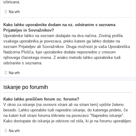
izbrisana.
Na vrh
Kako lahko uporabnike dodam na oz. odstranim s seznama
Prijateljev in Sovražnikov?
Uporabnike lahko na seznam dodajate na dva načina. Znotraj profila
vsakega uporabnika je povezava, preko katere ga lahko dodate na
seznam Prijateljev ali Sovražnikov. Druga možnost je vaša Uporabniška
Nadzorna Plošča, kjer uporabnike dodate neposredno z vnosom
njihovega članskega imena. Z enako metodo lahko uporabnike tudi
odstranite s seznama.
Na vrh
Iskanje po forumih
Kako lahko preiščem forum oz. forume?
V okno za iskanje (na osnovni strani ali na strani tem) vpišite želeno
besedo. Lahko uporabite tudi napredno iskanje, do katerega pridete, če
na kateri koli strani foruma kliknete na povezavo "Napredno iskanje".
Kako dostopate do iskanja je odvisno od stila, ki je na forumu uporabljen.
Na vrh