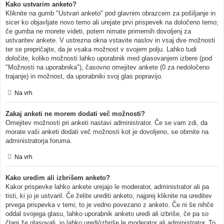
Kako ustvarim anketo?
Kliknite na gumb "Ustvari anketo" pod glavnim obrazcem za pošiljanje in
sicer ko objavljate novo temo ali urejate prvi prispevek na določeno temo;
če gumba ne morete videti, potem nimate primernih dovoljenj za
ustvaritev ankete. V ustrezna okna vstavite naslov in vsaj dve možnosti
ter se prepričajte, da je vsaka možnost v svojem polju. Lahko tudi
določite, koliko možnosti lahko uporabnik med glasovanjem izbere (pod
"Možnosti na uporabnika"), časovno omejitev ankete (0 za nedoločeno
trajanje) in možnost, da uporabniki svoj glas popravijo.
Na vrh
Zakaj anketi ne morem dodati več možnosti?
Omejitev možnosti pri anketi nastavi administrator. Če se vam zdi, da
morate vaši anketi dodati več možnosti kot je dovoljeno, se obrnite na
administratorja foruma.
Na vrh
Kako uredim ali izbrišem anketo?
Kakor prispevke lahko ankete urejajo le moderator, administrator ali pa
tisti, ki jo je ustvaril. Če želite urediti anketo, najprej kliknite na ureditev
prvega prispevka v temi; to je vedno povezano z anketo. Če ni še nihče
oddal svojega glasu, lahko uporabnik anketo uredi ali izbriše, če pa so
člani že glasovali, jo lahko uredi/izbriše le moderator ali administrator. To