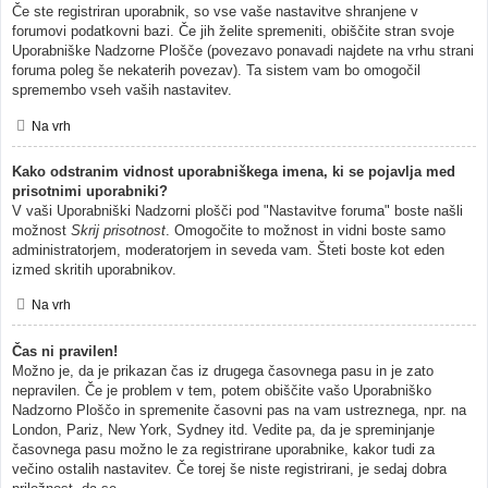
Če ste registriran uporabnik, so vse vaše nastavitve shranjene v
forumovi podatkovni bazi. Če jih želite spremeniti, obiščite stran svoje
Uporabniške Nadzorne Plošče (povezavo ponavadi najdete na vrhu strani
foruma poleg še nekaterih povezav). Ta sistem vam bo omogočil
spremembo vseh vaših nastavitev.
Na vrh
Kako odstranim vidnost uporabniškega imena, ki se pojavlja med
prisotnimi uporabniki?
V vaši Uporabniški Nadzorni plošči pod "Nastavitve foruma" boste našli
možnost
Skrij prisotnost
. Omogočite to možnost in vidni boste samo
administratorjem, moderatorjem in seveda vam. Šteti boste kot eden
izmed skritih uporabnikov.
Na vrh
Čas ni pravilen!
Možno je, da je prikazan čas iz drugega časovnega pasu in je zato
nepravilen. Če je problem v tem, potem obiščite vašo Uporabniško
Nadzorno Ploščo in spremenite časovni pas na vam ustreznega, npr. na
London, Pariz, New York, Sydney itd. Vedite pa, da je spreminjanje
časovnega pasu možno le za registrirane uporabnike, kakor tudi za
večino ostalih nastavitev. Če torej še niste registrirani, je sedaj dobra