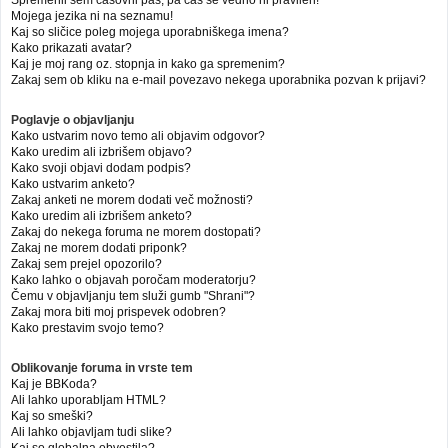
Mojega jezika ni na seznamu!
Kaj so sličice poleg mojega uporabniškega imena?
Kako prikazati avatar?
Kaj je moj rang oz. stopnja in kako ga spremenim?
Zakaj sem ob kliku na e-mail povezavo nekega uporabnika pozvan k prijavi?
Poglavje o objavljanju
Kako ustvarim novo temo ali objavim odgovor?
Kako uredim ali izbrišem objavo?
Kako svoji objavi dodam podpis?
Kako ustvarim anketo?
Zakaj anketi ne morem dodati več možnosti?
Kako uredim ali izbrišem anketo?
Zakaj do nekega foruma ne morem dostopati?
Zakaj ne morem dodati priponk?
Zakaj sem prejel opozorilo?
Kako lahko o objavah poročam moderatorju?
Čemu v objavljanju tem služi gumb "Shrani"?
Zakaj mora biti moj prispevek odobren?
Kako prestavim svojo temo?
Oblikovanje foruma in vrste tem
Kaj je BBKoda?
Ali lahko uporabljam HTML?
Kaj so smeški?
Ali lahko objavljam tudi slike?