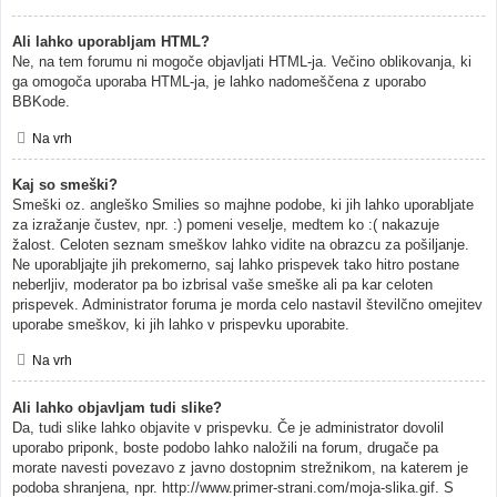
Ali lahko uporabljam HTML?
Ne, na tem forumu ni mogoče objavljati HTML-ja. Večino oblikovanja, ki
ga omogoča uporaba HTML-ja, je lahko nadomeščena z uporabo
BBKode.
Na vrh
Kaj so smeški?
Smeški oz. angleško Smilies so majhne podobe, ki jih lahko uporabljate
za izražanje čustev, npr. :) pomeni veselje, medtem ko :( nakazuje
žalost. Celoten seznam smeškov lahko vidite na obrazcu za pošiljanje.
Ne uporabljajte jih prekomerno, saj lahko prispevek tako hitro postane
neberljiv, moderator pa bo izbrisal vaše smeške ali pa kar celoten
prispevek. Administrator foruma je morda celo nastavil številčno omejitev
uporabe smeškov, ki jih lahko v prispevku uporabite.
Na vrh
Ali lahko objavljam tudi slike?
Da, tudi slike lahko objavite v prispevku. Če je administrator dovolil
uporabo priponk, boste podobo lahko naložili na forum, drugače pa
morate navesti povezavo z javno dostopnim strežnikom, na katerem je
podoba shranjena, npr. http://www.primer-strani.com/moja-slika.gif. S