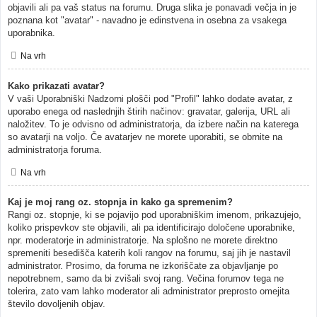
objavili ali pa vaš status na forumu. Druga slika je ponavadi večja in je
poznana kot "avatar" - navadno je edinstvena in osebna za vsakega
uporabnika.
Na vrh
Kako prikazati avatar?
V vaši Uporabniški Nadzorni plošči pod "Profil" lahko dodate avatar, z
uporabo enega od naslednjih štirih načinov: gravatar, galerija, URL ali
naložitev. To je odvisno od administratorja, da izbere način na katerega
so avatarji na voljo. Če avatarjev ne morete uporabiti, se obrnite na
administratorja foruma.
Na vrh
Kaj je moj rang oz. stopnja in kako ga spremenim?
Rangi oz. stopnje, ki se pojavijo pod uporabniškim imenom, prikazujejo,
koliko prispevkov ste objavili, ali pa identificirajo določene uporabnike,
npr. moderatorje in administratorje. Na splošno ne morete direktno
spremeniti besedišča katerih koli rangov na forumu, saj jih je nastavil
administrator. Prosimo, da foruma ne izkoriščate za objavljanje po
nepotrebnem, samo da bi zvišali svoj rang. Večina forumov tega ne
tolerira, zato vam lahko moderator ali administrator preprosto omejita
število dovoljenih objav.