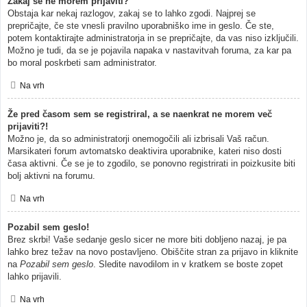
Zakaj se ne morem prijaviti?
Obstaja kar nekaj razlogov, zakaj se to lahko zgodi. Najprej se
prepričajte, če ste vnesli pravilno uporabniško ime in geslo. Če ste,
potem kontaktirajte administratorja in se prepričajte, da vas niso izključili.
Možno je tudi, da se je pojavila napaka v nastavitvah foruma, za kar pa
bo moral poskrbeti sam administrator.
Na vrh
Že pred časom sem se registriral, a se naenkrat ne morem več
prijaviti?!
Možno je, da so administratorji onemogočili ali izbrisali Vaš račun.
Marsikateri forum avtomatsko deaktivira uporabnike, kateri niso dosti
časa aktivni. Če se je to zgodilo, se ponovno registrirati in poizkusite biti
bolj aktivni na forumu.
Na vrh
Pozabil sem geslo!
Brez skrbi! Vaše sedanje geslo sicer ne more biti dobljeno nazaj, je pa
lahko brez težav na novo postavljeno. Obiščite stran za prijavo in kliknite
na
Pozabil sem geslo
. Sledite navodilom in v kratkem se boste zopet
lahko prijavili.
Na vrh