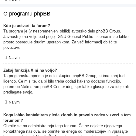
O programu phpBB
Kdo je ustvaril ta forum?
Ta program je (v nespremenjeni obliki) avtorsko delo
phpBB Group
.
Javnosti je na voljo pod pogoji GNU General Public Licence in se lahko
prosto posreduje drugim uporabnikom. Za več informacij obiščite
povezavo.
Na vrh
Zakaj funkcija X ni na voljo?
Ta programska oprema je delo skupine phpBB Group, ki ima zanj tudi
licenco. Če mislite, da bi bilo treba dodati kakšno dodatno funkcijo,
potem obiščite stran phpBB
Center idej
, kjer lahko glasujete za ideje ali
predlagate svojo.
Na vrh
Koga lahko kontaktiram glede zlorab in pravnih zadev v zvezi s tem
forumom?
Obrnite se na administratorja tega foruma. Če ne najdete njegovega
kontaktnega naslova, se obrnite na enega od moderatorjev in vprašajte