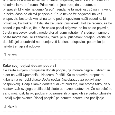
Izbrišete ali urejate lahko samo vaše prispevke, razen če ste moderator
ali administrator foruma. Prispevek urejate tako, da za ustrezen
prispevek kliknete na gumb "uredi", vendar je ta možnost včasih na voljo
le nekaj časa po objavi prispevka. Če je nekdo že odgovoril na vaš
prispevek, boste ob vrnitvi na temo pod prispevkom našli besedilo, ki
prikazuje, kolikokrat in kdaj ste že uredili prispevek. Kot že rečeno, se bo
besedilo pojavilo le, če je že nekdo podal odgovor, ne bo pa se pojavilo,
če sta prispevek uredila moderator ali administrator. V slednjem primeru
boste morda našli le zaznamek, zakaj je bil prispevek prirejen. Vedite pa,
da običajni uporabniki ne morejo več izbrisati prispevka, potem ko je
nekdo že napisal odgovor.
Na vrh
Kako svoji objavi dodam podpis?
Če želite svojemu prispevku dodati podpis, ga morate najprej ustvariti in
sicer na vaši Uporabniški Nadzorni Plošči. Ko to opravite, preprosto
kliknite na oz. obkljukajte
Dodaj podpis
(na obrazcu za objavljanje
prispevkov). Podpis lahko dodate tudi kot privzeto, kar storite tako, da v
nastavitvah svojega profila obkljukate ustrezno nastavitev. Če se odločite
za to možnost, lahko podpis v posameznih prispevkih še vedno izbrišete
- odkljukajte okence "dodaj podpis" pri samem obrazcu za pošiljanje.
Na vrh