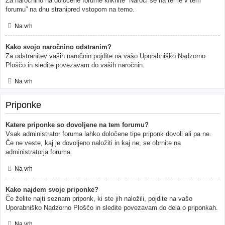
Za naročnino na določene forume kliknite “Naroči se na teme v tem
forumu” na dnu stranipred vstopom na temo.
Na vrh
Kako svojo naročnino odstranim?
Za odstranitev vaših naročnin pojdite na vašo Uporabniško Nadzorno
Ploščo in sledite povezavam do vaših naročnin.
Na vrh
Priponke
Katere priponke so dovoljene na tem forumu?
Vsak administrator foruma lahko določene tipe priponk dovoli ali pa ne.
Če ne veste, kaj je dovoljeno naložiti in kaj ne, se obrnite na
administratorja foruma.
Na vrh
Kako najdem svoje priponke?
Če želite najti seznam priponk, ki ste jih naložili, pojdite na vašo
Uporabniško Nadzorno Ploščo in sledite povezavam do dela o priponkah.
Na vrh