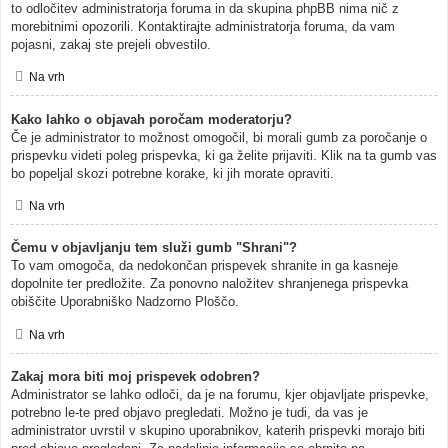
to odločitev administratorja foruma in da skupina phpBB nima nič z
morebitnimi opozorili. Kontaktirajte administratorja foruma, da vam
pojasni, zakaj ste prejeli obvestilo.
Na vrh
Kako lahko o objavah poročam moderatorju?
Če je administrator to možnost omogočil, bi morali gumb za poročanje o
prispevku videti poleg prispevka, ki ga želite prijaviti. Klik na ta gumb vas
bo popeljal skozi potrebne korake, ki jih morate opraviti.
Na vrh
Čemu v objavljanju tem služi gumb "Shrani"?
To vam omogoča, da nedokončan prispevek shranite in ga kasneje
dopolnite ter predložite. Za ponovno naložitev shranjenega prispevka
obiščite Uporabniško Nadzorno Ploščo.
Na vrh
Zakaj mora biti moj prispevek odobren?
Administrator se lahko odloči, da je na forumu, kjer objavljate prispevke,
potrebno le-te pred objavo pregledati. Možno je tudi, da vas je
administrator uvrstil v skupino uporabnikov, katerih prispevki morajo biti