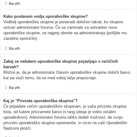
Na vrh
Kako postanem vodja uporabniške skupine?
Voditelj uporabniške skupine je ponavadi določen takrat, ko skupino
ustvari administrator foruma. Če se zanimate za ustvaritev nove
uporabniške skupine, se najprej obrnite na administratorja (pošljite mu
zasebno sporočilo).
Na vrh
Zakaj se nekatere uporabniške skupine pojavljajo v različnih
barvah?
Možno je, da je administrator članom uporabniške skupine določil barvo,
kar pa služi temu, da se med seboj lažje prepoznajo.
Na vrh
Kaj je "Privzeta uporabniška skupina"?
Če pripadate večim uporabniškim skupinam, je vaša privzeta skupina
tista, od katere privzamete barvo in rang (oboje je vidno ostalim
uporabnikom). Administrator foruma lahko dodeli možnost, da svojo
privzeto uporabniško skupino spremenite, in sicer na vaši Uporabniški
Nadzorni plošči.