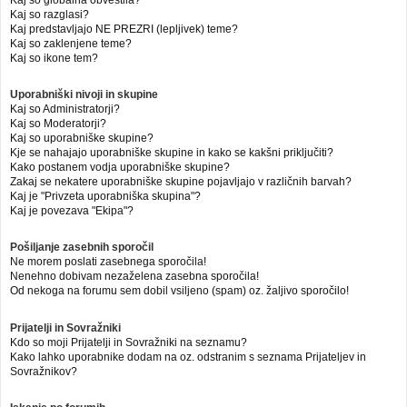
Kaj so globalna obvestila?
Kaj so razglasi?
Kaj predstavljajo NE PREZRI (lepljivek) teme?
Kaj so zaklenjene teme?
Kaj so ikone tem?
Uporabniški nivoji in skupine
Kaj so Administratorji?
Kaj so Moderatorji?
Kaj so uporabniške skupine?
Kje se nahajajo uporabniške skupine in kako se kakšni priključiti?
Kako postanem vodja uporabniške skupine?
Zakaj se nekatere uporabniške skupine pojavljajo v različnih barvah?
Kaj je "Privzeta uporabniška skupina"?
Kaj je povezava "Ekipa"?
Pošiljanje zasebnih sporočil
Ne morem poslati zasebnega sporočila!
Nenehno dobivam nezaželena zasebna sporočila!
Od nekoga na forumu sem dobil vsiljeno (spam) oz. žaljivo sporočilo!
Prijatelji in Sovražniki
Kdo so moji Prijatelji in Sovražniki na seznamu?
Kako lahko uporabnike dodam na oz. odstranim s seznama Prijateljev in
Sovražnikov?