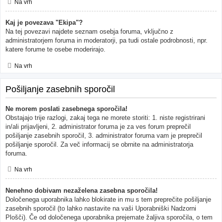
Na vrh
Kaj je povezava "Ekipa"?
Na tej povezavi najdete seznam osebja foruma, vključno z
administratorjem foruma in moderatorji, pa tudi ostale podrobnosti, npr.
katere forume te osebe moderirajo.
Na vrh
Pošiljanje zasebnih sporočil
Ne morem poslati zasebnega sporočila!
Obstajajo trije razlogi, zakaj tega ne morete storiti: 1. niste registrirani
in/ali prijavljeni, 2. administrator foruma je za ves forum preprečil
pošiljanje zasebnih sporočil, 3. administrator foruma vam je preprečil
pošiljanje sporočil. Za več informacij se obrnite na administratorja
foruma.
Na vrh
Nenehno dobivam nezaželena zasebna sporočila!
Določenega uporabnika lahko blokirate in mu s tem preprečite pošiljanje
zasebnih sporočil (to lahko nastavite na vaši Uporabniški Nadzorni
Plošči). Če od določenega uporabnika prejemate žaljiva sporočila, o tem