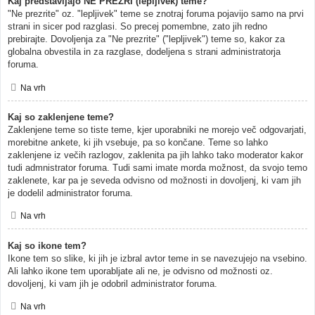
Kaj predstavljajo NE PREZRI (lepljivek) teme?
"Ne prezrite" oz. "lepljivek" teme se znotraj foruma pojavijo samo na prvi
strani in sicer pod razglasi. So precej pomembne, zato jih redno
prebirajte. Dovoljenja za "Ne prezrite" ("lepljivek") teme so, kakor za
globalna obvestila in za razglase, dodeljena s strani administratorja
foruma.
Na vrh
Kaj so zaklenjene teme?
Zaklenjene teme so tiste teme, kjer uporabniki ne morejo več odgovarjati,
morebitne ankete, ki jih vsebuje, pa so končane. Teme so lahko
zaklenjene iz večih razlogov, zaklenita pa jih lahko tako moderator kakor
tudi admnistrator foruma. Tudi sami imate morda možnost, da svojo temo
zaklenete, kar pa je seveda odvisno od možnosti in dovoljenj, ki vam jih
je dodelil administrator foruma.
Na vrh
Kaj so ikone tem?
Ikone tem so slike, ki jih je izbral avtor teme in se navezujejo na vsebino.
Ali lahko ikone tem uporabljate ali ne, je odvisno od možnosti oz.
dovoljenj, ki vam jih je odobril administrator foruma.
Na vrh