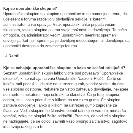
Kaj so uporabniške skupine?
Uporabniške skupine so skupine uporabnikov in so namenjene temu, da
udeležence foruma razdelijo v obvladljive sekcije, s katerimi
administrator lahko upravlja. Vsak uporabnik lahko pripada večim
skupinam, vsaka skupina pa ima svoje možnosti in dovoljenja. Ta način
omogoča, da administrator večim uporabnikom naenkrat spremeni
dovoljenja, kot npr. spreminjanje dovoljenj moderatorjem ali dovoljenje, da
uporabniki dostopajo do zasebnega foruma.
Na vrh
Kje se nahajajo uporabniške skupine in kako se kakšni priključiti?
Seznam uporabniških skupin lahko vidite pod povezavo "Uporabniške
skupine", ki se nahaja na vaši Uporabniški Nadzorni Plošči. Če bi se
kakšni radi pridružili, kliknite na ustrezen gumb, vendar vedite, da niso
vse splošno dostopne. Nekatere za vstop zahtevajo dovoljenje, nekatere
so zaprte in nekatere imajo celo skrito članstvo. Če je torej skupina
odprta, se ji lahko pridružite s klikom na ustrezen gumb. Če skupina
zahteva dovoljenje, lahko s klikom na ustrezen gumb zaprosite za
članstvo. Vodja skupine bo članstvo potrdil (ali ne) in vas prej morda še
vprašal, zakaj se skupini želite pridružiti. Prosimo, da voditelja skupine
ne nadlegujete, če se odloči zavrniti vašo prošnjo za članstvo; zagotovo
ima svoje razloge za to.