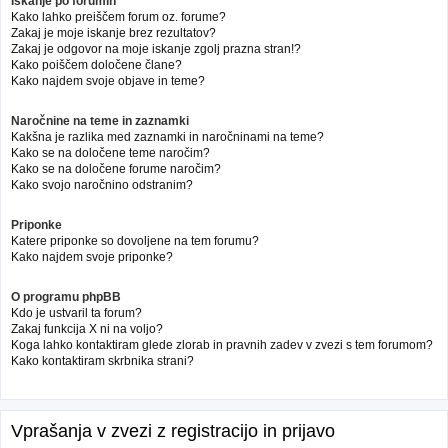
Iskanje po forumih
Kako lahko preiščem forum oz. forume?
Zakaj je moje iskanje brez rezultatov?
Zakaj je odgovor na moje iskanje zgolj prazna stran!?
Kako poiščem določene člane?
Kako najdem svoje objave in teme?
Naročnine na teme in zaznamki
Kakšna je razlika med zaznamki in naročninami na teme?
Kako se na določene teme naročim?
Kako se na določene forume naročim?
Kako svojo naročnino odstranim?
Priponke
Katere priponke so dovoljene na tem forumu?
Kako najdem svoje priponke?
O programu phpBB
Kdo je ustvaril ta forum?
Zakaj funkcija X ni na voljo?
Koga lahko kontaktiram glede zlorab in pravnih zadev v zvezi s tem forumom?
Kako kontaktiram skrbnika strani?
Vprašanja v zvezi z registracijo in prijavo