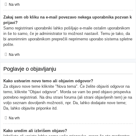
Na vrh
Zakaj sem ob kliku na e-mail povezavo nekega uporabnika pozvan k
prijavi?
Samo registrirani uporabniki lahko pošiljajo e-maile ostalim uporabnikom
in še to samo, če je administrator to možnost nastavil. Temu je tako, da
bi anonimnim uporabnikom preprečili neprimerno uporabo sistema spletne
pošte.
Na vrh
Poglavje o objavljanju
Kako ustvarim novo temo ali objavim odgovor?
Za objavo nove teme kliknite "Nova tema". Če želite objaviti odgovor na
temo, kliknite "Objavi odgovor". Morda se vam bo pred objavo prispevka
potrebno registrirati. Na dnu strani foruma (ali strani objavljenih tem) je na
voljo seznam dovoljenih možnosti, npr. Da, lahko dodajate nove teme;
Da, lahko objavite priponke itd.
Na vrh
Kako uredim ali izbrišem objavo?