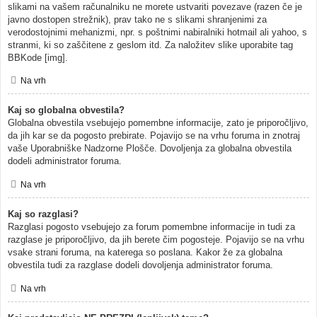
slikami na vašem računalniku ne morete ustvariti povezave (razen če je
javno dostopen strežnik), prav tako ne s slikami shranjenimi za
verodostojnimi mehanizmi, npr. s poštnimi nabiralniki hotmail ali yahoo, s
stranmi, ki so zaščitene z geslom itd. Za naložitev slike uporabite tag
BBKode [img].
Na vrh
Kaj so globalna obvestila?
Globalna obvestila vsebujejo pomembne informacije, zato je priporočljivo,
da jih kar se da pogosto prebirate. Pojavijo se na vrhu foruma in znotraj
vaše Uporabniške Nadzorne Plošče. Dovoljenja za globalna obvestila
dodeli administrator foruma.
Na vrh
Kaj so razglasi?
Razglasi pogosto vsebujejo za forum pomembne informacije in tudi za
razglase je priporočljivo, da jih berete čim pogosteje. Pojavijo se na vrhu
vsake strani foruma, na katerega so poslana. Kakor že za globalna
obvestila tudi za razglase dodeli dovoljenja administrator foruma.
Na vrh