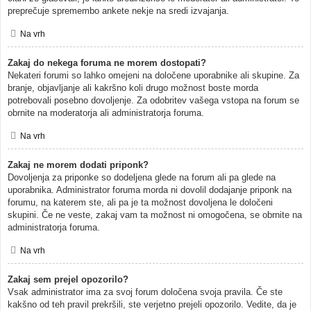
preprečuje spremembo ankete nekje na sredi izvajanja.
Na vrh
Zakaj do nekega foruma ne morem dostopati?
Nekateri forumi so lahko omejeni na določene uporabnike ali skupine. Za
branje, objavljanje ali kakršno koli drugo možnost boste morda
potrebovali posebno dovoljenje. Za odobritev vašega vstopa na forum se
obrnite na moderatorja ali administratorja foruma.
Na vrh
Zakaj ne morem dodati priponk?
Dovoljenja za priponke so dodeljena glede na forum ali pa glede na
uporabnika. Administrator foruma morda ni dovolil dodajanje priponk na
forumu, na katerem ste, ali pa je ta možnost dovoljena le določeni
skupini. Če ne veste, zakaj vam ta možnost ni omogočena, se obrnite na
administratorja foruma.
Na vrh
Zakaj sem prejel opozorilo?
Vsak administrator ima za svoj forum določena svoja pravila. Če ste
kakšno od teh pravil prekršili, ste verjetno prejeli opozorilo. Vedite, da je