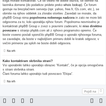
koga morate kontaktirati. Če še vedno ne dobite odziva, se obrnite na
lastnika domene (do podatkov pridete preko
whois lookup
). Če forum
gostuje na brezplačnem serverju (npr. yahoo, free.fr, f2s.com, etc.), se
obrnite na njihov oddelek za zlorabo storitev. Zavedati se morate, da
phpBB Group nima
popolnoma nobenega nadzora
in zato ne more biti
odgovorna za to, kdo uporablja njihov forum. Popolnoma nesmiselno je
kontaktirati phpBB Group v zvezi s pravnimi zadevami, ki
niso direktno
povezane
s stranjo phpbb.com ali z njihovo programsko opremo. Če
boste vseeno poslali sporočilo phpBB Group o uporabi njihovega foruma,
se zavedajte, da boste v najboljšem primeru dobili le kratek odgovor, v
večini primerov pa sploh ne boste dobili odgovora.
Na vrh
Kako kontaktiram skrbnika strani?
Vsi uporabniki lahko uporabijo obrazec “Kontakt”, če je opcija omogočena
s strani skrbnika strani.
Člani foruma lahko uporabijo tudi povezavo “Ekipa”.
Na vrh
Pojdi na