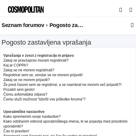
I
s
Seznam forumov
Pogosto zastavljena vprašanja
k
a
Pogosto zastavljena vprašanja
n
j
Vprašanja v zvezi z registracijo in prijavo
e
Zakaj se pravzaprav moram registrirati?
Kaj je COPPA?
Zakaj se ne morem registrirati?
Registriral sem se, vendar se ne morem prijaviti!
Zakaj se ne morem prijaviti?
Že pred časom sem se registriral, a se naenkrat ne morem več prijaviti?!
Pozabil sem geslo!
Čemu avtomatska odjava?
Čemu služi možnost "Izbriši vse piškotke foruma"?
Uporabniške nastavitve
Kako spremenim svoje nastavitve?
Kako odstranim vidnost uporabniškega imena, ki se pojavlja med prisotnimi
uporabniki?
Čas ni pravilen!
Spremenil sem časovni pas, pa čas še vedno ni pravilen!