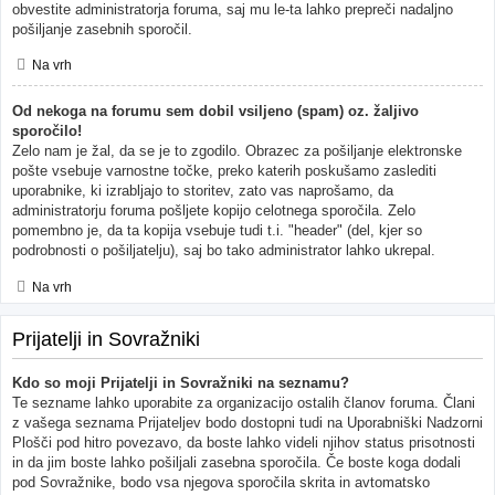
obvestite administratorja foruma, saj mu le-ta lahko prepreči nadaljno
pošiljanje zasebnih sporočil.
Na vrh
Od nekoga na forumu sem dobil vsiljeno (spam) oz. žaljivo
sporočilo!
Zelo nam je žal, da se je to zgodilo. Obrazec za pošiljanje elektronske
pošte vsebuje varnostne točke, preko katerih poskušamo zaslediti
uporabnike, ki izrabljajo to storitev, zato vas naprošamo, da
administratorju foruma pošljete kopijo celotnega sporočila. Zelo
pomembno je, da ta kopija vsebuje tudi t.i. "header" (del, kjer so
podrobnosti o pošiljatelju), saj bo tako administrator lahko ukrepal.
Na vrh
Prijatelji in Sovražniki
Kdo so moji Prijatelji in Sovražniki na seznamu?
Te sezname lahko uporabite za organizacijo ostalih članov foruma. Člani
z vašega seznama Prijateljev bodo dostopni tudi na Uporabniški Nadzorni
Plošči pod hitro povezavo, da boste lahko videli njihov status prisotnosti
in da jim boste lahko pošiljali zasebna sporočila. Če boste koga dodali
pod Sovražnike, bodo vsa njegova sporočila skrita in avtomatsko