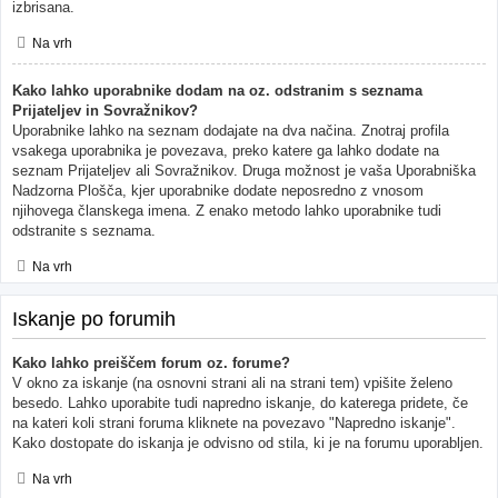
izbrisana.
Na vrh
Kako lahko uporabnike dodam na oz. odstranim s seznama
Prijateljev in Sovražnikov?
Uporabnike lahko na seznam dodajate na dva načina. Znotraj profila
vsakega uporabnika je povezava, preko katere ga lahko dodate na
seznam Prijateljev ali Sovražnikov. Druga možnost je vaša Uporabniška
Nadzorna Plošča, kjer uporabnike dodate neposredno z vnosom
njihovega članskega imena. Z enako metodo lahko uporabnike tudi
odstranite s seznama.
Na vrh
Iskanje po forumih
Kako lahko preiščem forum oz. forume?
V okno za iskanje (na osnovni strani ali na strani tem) vpišite želeno
besedo. Lahko uporabite tudi napredno iskanje, do katerega pridete, če
na kateri koli strani foruma kliknete na povezavo "Napredno iskanje".
Kako dostopate do iskanja je odvisno od stila, ki je na forumu uporabljen.
Na vrh