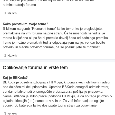
pred objavo pregledani. Za nadaljnje informacije se obrnite na
administratorja foruma.
Na vrh
Kako prestavim svojo temo?
S klikom na gumb "Premakni temo" lahko temo, ko jo pregledujete,
premaknete na vrh foruma na prvi strani. Če te možnosti ne vidite, je
morda izključena ali pa še ni preteklo dovolj časa od zadnjega premika.
Temo je možno premakniti tudi z odgovarjanjem nanjo, vendar bodite
previdni in sledite pravilom foruma, če se poslužujete te možnosti.
Na vrh
Oblikovanje foruma in vrste tem
Kaj je BBKoda?
BBKoda je posebna izboljšava HTML-ja, ki ponuja večji oblikovni nadzor
nad določenimi deli prispevka. Uporabo BBKode omogoči administrator,
vendar jo lahko tudi onemogočite v obrazcu za pošiljanje prispevka.
Sama BBKoda je stilno precej podobna HTML-ju, le da so tag-i priloženi v
oglatih oklepajih [ in ] namesto v < in >. Za več informacij se oglejte
vodnik, do katerega lahko dostopate tudi s strani za objavljanje.
Na vrh