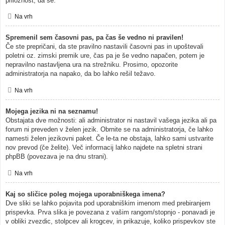
priložnost, da se.
Na vrh
Spremenil sem časovni pas, pa čas še vedno ni pravilen!
Če ste prepričani, da ste pravilno nastavili časovni pas in upoštevali
poletni oz. zimski premik ure, čas pa je še vedno napačen, potem je
nepravilno nastavljena ura na strežniku. Prosimo, opozorite
administratorja na napako, da bo lahko rešil težavo.
Na vrh
Mojega jezika ni na seznamu!
Obstajata dve možnosti: ali administrator ni nastavil vašega jezika ali pa
forum ni preveden v želen jezik. Obrnite se na administratorja, če lahko
namesti želen jezikovni paket. Če le-ta ne obstaja, lahko sami ustvarite
nov prevod (če želite). Več informacij lahko najdete na spletni strani
phpBB (povezava je na dnu strani).
Na vrh
Kaj so sličice poleg mojega uporabniškega imena?
Dve sliki se lahko pojavita pod uporabniškim imenom med prebiranjem
prispevka. Prva slika je povezana z vašim rangom/stopnjo - ponavadi je
v obliki zvezdic, stolpcev ali krogcev, in prikazuje, koliko prispevkov ste