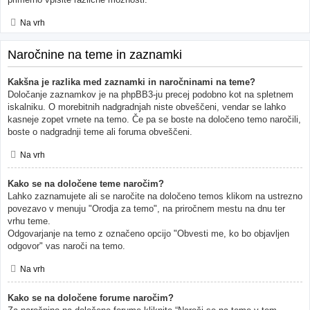
Na vrh
Naročnine na teme in zaznamki
Kakšna je razlika med zaznamki in naročninami na teme?
Določanje zaznamkov je na phpBB3-ju precej podobno kot na spletnem
iskalniku. O morebitnih nadgradnjah niste obveščeni, vendar se lahko
kasneje zopet vrnete na temo. Če pa se boste na določeno temo naročili,
boste o nadgradnji teme ali foruma obveščeni.
Na vrh
Kako se na določene teme naročim?
Lahko zaznamujete ali se naročite na določeno temos klikom na ustrezno
povezavo v menuju "Orodja za temo", na priročnem mestu na dnu ter
vrhu teme.
Odgovarjanje na temo z označeno opcijo "Obvesti me, ko bo objavljen
odgovor" vas naroči na temo.
Na vrh
Kako se na določene forume naročim?