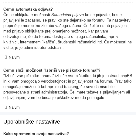
Čemu avtomatska odjava?
Če ne obkljukate možnosti
Samodejna prijava
ko se prijavite, boste
prijavljeni le začasno, se pravi ko ste dejansko na forumu. Ta nastavitev
preprečuje morebitno zlorabo vašega računa. Če želite ostati prijavljeni,
med prijavo obkljukajte prej omenjeno možnost, kar pa vam
odsvetujemo, če do foruma dostopate s tujega računalnika, npr. v
knjižnici, internetnem "kafiču", študentski računalnici itd. Če možnosti ne
vidite, jo je administrator odstranil.
Na vrh
Čemu služi možnost "Izbriši vse piškotke foruma"?
"Izbriši vse piškotke foruma" izbriše vse piškotke, ki jih je ustvaril phpBB
in ki vam omogočajo verodostojnost in prijavljenost na forumu. Prav tako
omogočajo možnosti kot npr. read tracking, če seveda niso bile
prepovedane s strani administratorja. Če imate težave s prijavljanjem ali
odjavljanjem, vam bo brisanje piškotkov morda pomagalo.
Na vrh
Uporabniške nastavitve
Kako spremenim svoje nastavitve?