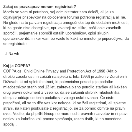
Zakaj se pravzaprav moram registrirati?
Morda se vam ni potrebno, saj administrator sam določi, ali je za
objavljanje prispevkov na določenem forumu potrebna registracija ali ne.
Ne glede na to pa vam registracija omogoči dostop do dodatnih možnosti,
ki za goste niso dosegljive, npr. avatarji oz. slike, pošiljanje zasebnih
sporočil, prejemanje sporočil ostalih uporabnikov, opisi skupin
uporabnikov itd. in ker vam bo vzelo le kakšno minuto, je priporočljivo, da
se registrirate.
Na vrh
Kaj je COPPA?
COPPA oz. Child Online Privacy and Protection Act of 1998 (Akt o
otroški zasebnosti in zaščiti na spletu iz leta 1998) je zakon v Združenih
Državah, ki od spletnih strani, ki potencialno posedujejo podatke
mladostnikov starih pod 13 let, zahteva pisno potrdilo staršev ali kakšen
drug pravni dokument z vsebino, da se zakoniti skrbnik mladostnika
strinja z oddajo osebnih podatkov svojega oskrbovanca. Če niste
prepričani, ali se to tiče vas kot nekoga, ki se želi registrirati, ali spletne
strani, na kateri poskušate z registracijo, se za pomoč obrnite na pravni
svet. Vedite, da phpBB Group ne more nuditi pravnih nasvetov in ni pravi
naslov za kakršna koli pravna vprašanja, razen tistih, ki so navedena
spodaj..