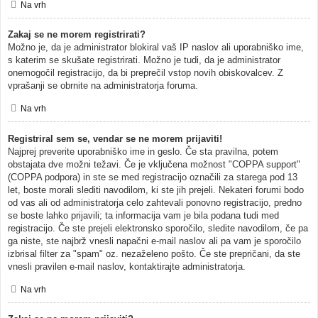
Na vrh
Zakaj se ne morem registrirati?
Možno je, da je administrator blokiral vaš IP naslov ali uporabniško ime,
s katerim se skušate registrirati. Možno je tudi, da je administrator
onemogočil registracijo, da bi preprečil vstop novih obiskovalcev. Z
vprašanji se obrnite na administratorja foruma.
Na vrh
Registriral sem se, vendar se ne morem prijaviti!
Najprej preverite uporabniško ime in geslo. Če sta pravilna, potem
obstajata dve možni težavi. Če je vključena možnost "COPPA support"
(COPPA podpora) in ste se med registracijo označili za starega pod 13
let, boste morali slediti navodilom, ki ste jih prejeli. Nekateri forumi bodo
od vas ali od administratorja celo zahtevali ponovno registracijo, predno
se boste lahko prijavili; ta informacija vam je bila podana tudi med
registracijo. Če ste prejeli elektronsko sporočilo, sledite navodilom, če pa
ga niste, ste najbrž vnesli napačni e-mail naslov ali pa vam je sporočilo
izbrisal filter za "spam" oz. nezaželeno pošto. Če ste prepričani, da ste
vnesli pravilen e-mail naslov, kontaktirajte administratorja.
Na vrh