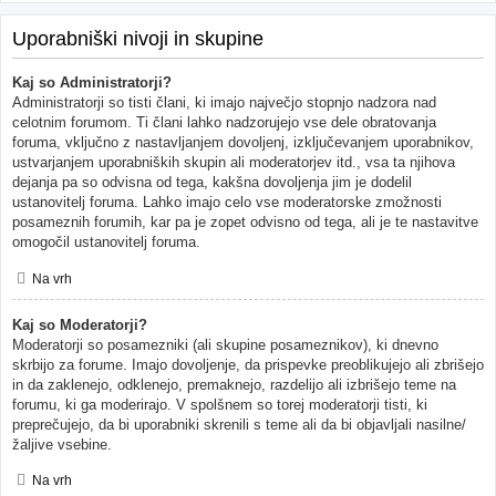
Uporabniški nivoji in skupine
Kaj so Administratorji?
Administratorji so tisti člani, ki imajo največjo stopnjo nadzora nad
celotnim forumom. Ti člani lahko nadzorujejo vse dele obratovanja
foruma, vključno z nastavljanjem dovoljenj, izključevanjem uporabnikov,
ustvarjanjem uporabniških skupin ali moderatorjev itd., vsa ta njihova
dejanja pa so odvisna od tega, kakšna dovoljenja jim je dodelil
ustanovitelj foruma. Lahko imajo celo vse moderatorske zmožnosti
posameznih forumih, kar pa je zopet odvisno od tega, ali je te nastavitve
omogočil ustanovitelj foruma.
Na vrh
Kaj so Moderatorji?
Moderatorji so posamezniki (ali skupine posameznikov), ki dnevno
skrbijo za forume. Imajo dovoljenje, da prispevke preoblikujejo ali zbrišejo
in da zaklenejo, odklenejo, premaknejo, razdelijo ali izbrišejo teme na
forumu, ki ga moderirajo. V spolšnem so torej moderatorji tisti, ki
preprečujejo, da bi uporabniki skrenili s teme ali da bi objavljali nasilne/
žaljive vsebine.
Na vrh