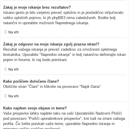
Zakaj je moje iskanje brez rezultatov?
Iskano geslo je bilo verjetno preveč splošno in je posledično vključevalo
veliko splošnih pojmov, ki jih phpBB3 nima zabeleženih. Bodite bolj
natančni in uporabite možnosti Naprednega iskanja.
Na vrh
Zakaj je odgovor na moje iskanje zgolj prazna stran!?
Rezultat vašega iskanja je preveč zadetkov za zmožnosti spletnega
brskalnika. Uporabite "Napredno iskanje" in bolj natančno definirajte iskan
pojem in forume, ki naj bodo preiskani.
Na vrh
Kako poiščem določene člane?
Obiščite stran "Člani" in kliknite na povezavo "Najdi člana".
Na vrh
Kako najdem svoje objave in teme?
Vaše prispevke lahko najdete tako na vaši Uporabniški Nadzorni Plošči
pod povezavo "Poišči uporabnikove prispevke", kot tudi na strani vašega
profila. Če želite poiskati vaše teme, uporabite Napredno iskanje in
primerno vpišite različne možnosti.