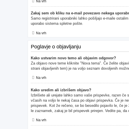
Na vrh
Zakaj sem ob kliku na e-mail povezavo nekega uporabn
Samo registrirani uporabniki lahko pošiljajo e-maile ostal
uporabo sistema spletne pošte.
Na vrh
Poglavje o objavljanju
Kako ustvarim novo temo ali objavim odgovor?
Za objavo nove teme kliknite "Nova tema". Če želite objavi
strani objavljenih tem) je na voljo seznam dovoljenih možno
Na vrh
Kako uredim ali izbrišem objavo?
Izbrišete ali urejate lahko samo vaše prispevke, razen če 
včasih na voljo le nekaj časa po objavi prispevka. Če je ne
prispevek. Kot že rečeno, se bo besedilo pojavilo le, če je
le zaznamek, zakaj je bil prispevek prirejen. Vedite pa, da
Na vrh