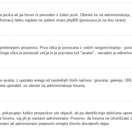
a jezika ali pa forum ni preveden v želen jezik. Obrnite se na administratorja,
nformacij lahko najdete na spletni strani phpBB (povezava je na dnu strani).
ebiranjem prispevka. Prva slika je povezana z vašim rangom/stopnjo - ponavad
. Druga slika je ponavadi večja in je poznana kot "avatar" - navadno je edins
 avatar, z uporabo enega od naslednjih štirih načinov: gravatar, galerija, URL 
ete uporabiti, se obrnite na administratorja foruma.
rikazujejo, koliko prispevkov ste objavili, ali pa identificirajo določene upor
 forumu, saj jih je nastavil administrator. Prosimo, da foruma ne izkoriščate
ator ali administrator preprosto omejita število dovoljenih objav.