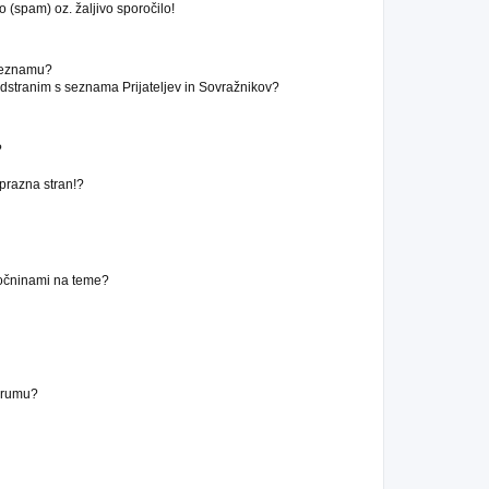
 (spam) oz. žaljivo sporočilo!
 seznamu?
stranim s seznama Prijateljev in Sovražnikov?
?
 prazna stran!?
ročninami na teme?
forumu?