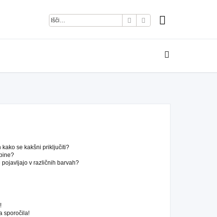
Iskanje
Napredno iskanje
kako se kakšni priključiti?
pine?
pojavljajo v različnih barvah?
!
 sporočila!