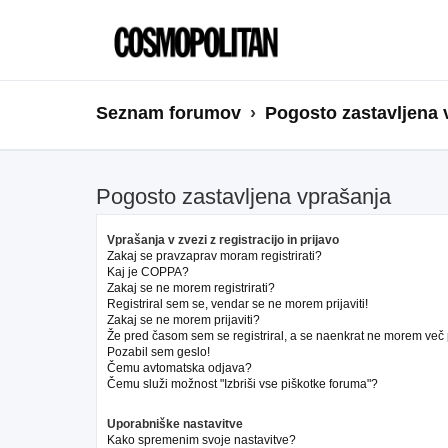
Seznam forumov
Pogosto zastavljena 
Pogosto zastavljena vprašanja
Vprašanja v zvezi z registracijo in prijavo
Zakaj se pravzaprav moram registrirati?
Kaj je COPPA?
Zakaj se ne morem registrirati?
Registriral sem se, vendar se ne morem prijaviti!
Zakaj se ne morem prijaviti?
Že pred časom sem se registriral, a se naenkrat ne morem več pr
Pozabil sem geslo!
Čemu avtomatska odjava?
Čemu služi možnost "Izbriši vse piškotke foruma"?
Uporabniške nastavitve
Kako spremenim svoje nastavitve?