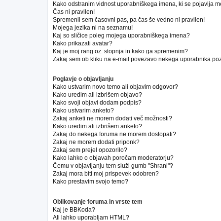
Kako odstranim vidnost uporabniškega imena, ki se pojavlja m
Čas ni pravilen!
Spremenil sem časovni pas, pa čas še vedno ni pravilen!
Mojega jezika ni na seznamu!
Kaj so sličice poleg mojega uporabniškega imena?
Kako prikazati avatar?
Kaj je moj rang oz. stopnja in kako ga spremenim?
Zakaj sem ob kliku na e-mail povezavo nekega uporabnika poz
Poglavje o objavljanju
Kako ustvarim novo temo ali objavim odgovor?
Kako uredim ali izbrišem objavo?
Kako svoji objavi dodam podpis?
Kako ustvarim anketo?
Zakaj anketi ne morem dodati več možnosti?
Kako uredim ali izbrišem anketo?
Zakaj do nekega foruma ne morem dostopati?
Zakaj ne morem dodati priponk?
Zakaj sem prejel opozorilo?
Kako lahko o objavah poročam moderatorju?
Čemu v objavljanju tem služi gumb "Shrani"?
Zakaj mora biti moj prispevek odobren?
Kako prestavim svojo temo?
Oblikovanje foruma in vrste tem
Kaj je BBKoda?
Ali lahko uporabljam HTML?