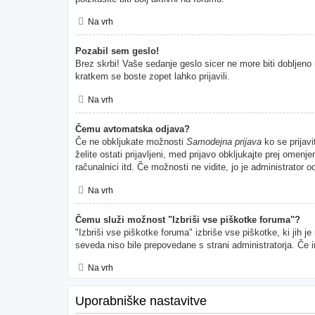
Na vrh
Pozabil sem geslo!
Brez skrbi! Vaše sedanje geslo sicer ne more biti dobljeno 
kratkem se boste zopet lahko prijavili.
Na vrh
Čemu avtomatska odjava?
Če ne obkljukate možnosti
Samodejna prijava
ko se prijavi
želite ostati prijavljeni, med prijavo obkljukajte prej ome
računalnici itd. Če možnosti ne vidite, jo je administrator od
Na vrh
Čemu služi možnost "Izbriši vse piškotke foruma"?
"Izbriši vse piškotke foruma" izbriše vse piškotke, ki jih 
seveda niso bile prepovedane s strani administratorja. Če 
Na vrh
Uporabniške nastavitve