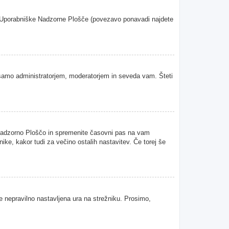
oje Uporabniške Nadzorne Plošče (povezavo ponavadi najdete
samo administratorjem, moderatorjem in seveda vam. Šteti
 Nadzorno Ploščo in spremenite časovni pas na vam
ke, kakor tudi za večino ostalih nastavitev. Če torej še
je nepravilno nastavljena ura na strežniku. Prosimo,