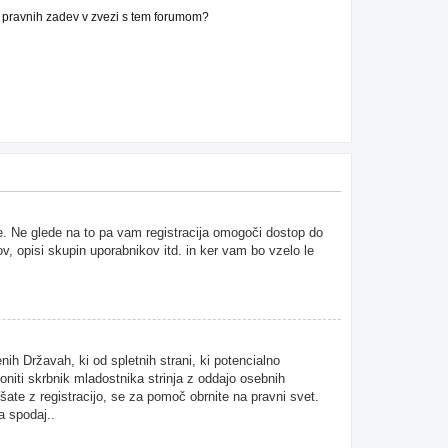
n pravnih zadev v zvezi s tem forumom?
ne. Ne glede na to pa vam registracija omogoči dostop do
ov, opisi skupin uporabnikov itd. in ker vam bo vzelo le
ih Državah, ki od spletnih strani, ki potencialno
niti skrbnik mladostnika strinja z oddajo osebnih
kušate z registracijo, se za pomoč obrnite na pravni svet.
a spodaj..