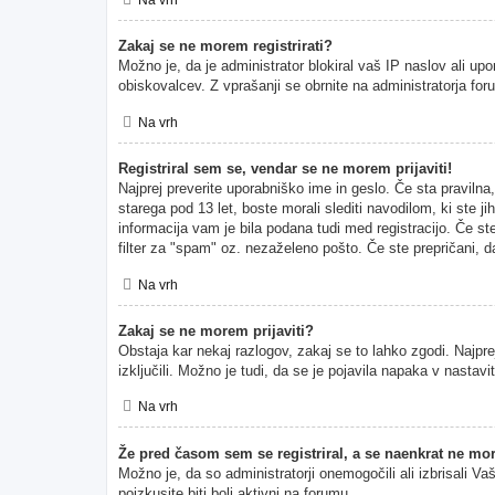
Zakaj se ne morem registrirati?
Možno je, da je administrator blokiral vaš IP naslov ali upo
obiskovalcev. Z vprašanji se obrnite na administratorja for
Na vrh
Registriral sem se, vendar se ne morem prijaviti!
Najprej preverite uporabniško ime in geslo. Če sta pravil
starega pod 13 let, boste morali slediti navodilom, ki ste ji
informacija vam je bila podana tudi med registracijo. Če ste
filter za "spam" oz. nezaželeno pošto. Če ste prepričani, da
Na vrh
Zakaj se ne morem prijaviti?
Obstaja kar nekaj razlogov, zakaj se to lahko zgodi. Najprej
izključili. Možno je tudi, da se je pojavila napaka v nasta
Na vrh
Že pred časom sem se registriral, a se naenkrat ne mor
Možno je, da so administratorji onemogočili ali izbrisali Va
poizkusite biti bolj aktivni na forumu.