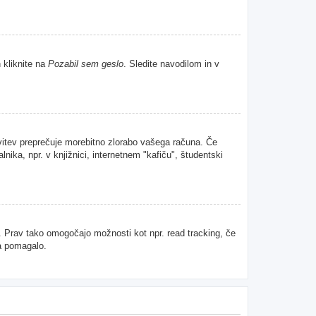
 kliknite na
Pozabil sem geslo
. Sledite navodilom in v
avitev preprečuje morebitno zlorabo vašega računa. Če
nika, npr. v knjižnici, internetnem "kafiču", študentski
u. Prav tako omogočajo možnosti kot npr. read tracking, če
da pomagalo.