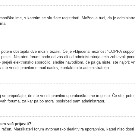
rabniško ime, s katerim se skušate registrirati. Možno je tudi, da je administra
uma.
na, potem obstajata dve možni težavi. Če je vključena možnost "COPPA support
h prejeli. Nekateri forumi bodo od vas ali od administratorja celo zahtevali pono
 prejeli elektronsko sporočilo, sledite navodilom, če pa ga niste, ste najbrž vn
 ste vnesli pravilen e-mail naslov, kontaktirajte administratorja.
 se prepričajte, če ste vnesli pravilno uporabniško ime in geslo. Če ste, potem
vitvah foruma, za kar pa bo moral poskrbeti sam administrator.
em več prijaviti?!
š račun. Marsikateri forum avtomatsko deaktivira uporabnike, kateri niso dosti č