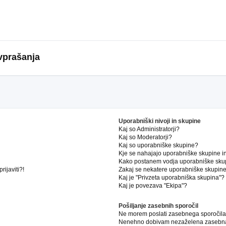
vprašanja
Uporabniški nivoji in skupine
Kaj so Administratorji?
Kaj so Moderatorji?
Kaj so uporabniške skupine?
Kje se nahajajo uporabniške skupine in 
Kako postanem vodja uporabniške sku
ijaviti?!
Zakaj se nekatere uporabniške skupine 
Kaj je "Privzeta uporabniška skupina"?
Kaj je povezava "Ekipa"?
Pošiljanje zasebnih sporočil
Ne morem poslati zasebnega sporočila
Nenehno dobivam nezaželena zasebna