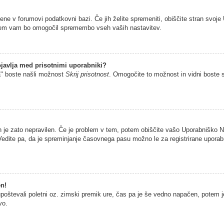
jene v forumovi podatkovni bazi. Če jih želite spremeniti, obiščite stran sv
istem vam bo omogočil spremembo vseh vaših nastavitev.
javlja med prisotnimi uporabniki?
a" boste našli možnost
Skrij prisotnost
. Omogočite to možnost in vidni boste 
n je zato nepravilen. Če je problem v tem, potem obiščite vašo Uporabniško
edite pa, da je spreminjanje časovnega pasu možno le za registrirane uporabni
en!
 upoštevali poletni oz. zimski premik ure, čas pa je še vedno napačen, potem 
vo.