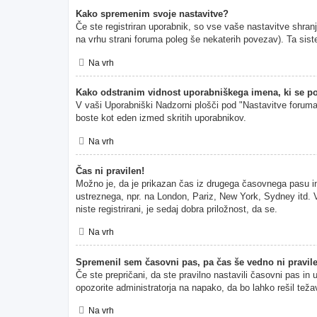
Kako spremenim svoje nastavitve?
Če ste registriran uporabnik, so vse vaše nastavitve shran
na vrhu strani foruma poleg še nekaterih povezav). Ta s
Na vrh
Kako odstranim vidnost uporabniškega imena, ki se po
V vaši Uporabniški Nadzorni plošči pod "Nastavitve forum
boste kot eden izmed skritih uporabnikov.
Na vrh
Čas ni pravilen!
Možno je, da je prikazan čas iz drugega časovnega pasu i
ustreznega, npr. na London, Pariz, New York, Sydney itd. V
niste registrirani, je sedaj dobra priložnost, da se.
Na vrh
Spremenil sem časovni pas, pa čas še vedno ni pravil
Če ste prepričani, da ste pravilno nastavili časovni pas in
opozorite administratorja na napako, da bo lahko rešil teža
Na vrh