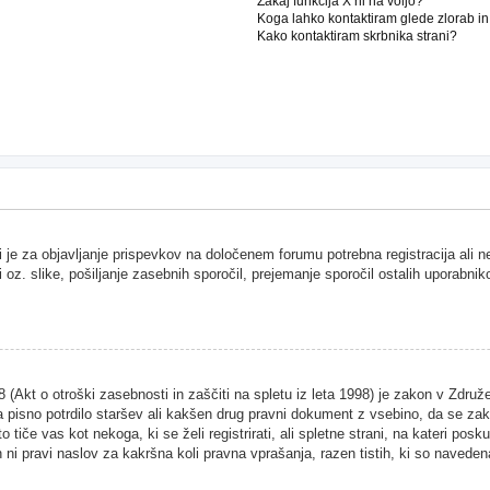
Zakaj funkcija X ni na voljo?
Koga lahko kontaktiram glede zlorab i
Kako kontaktiram skrbnika strani?
i je za objavljanje prispevkov na določenem forumu potrebna registracija ali 
i oz. slike, pošiljanje zasebnih sporočil, prejemanje sporočil ostalih uporabnik
Akt o otroški zasebnosti in zaščiti na spletu iz leta 1998) je zakon v Združen
 pisno potrdilo staršev ali kakšen drug pravni dokument z vsebino, da se zako
 tiče vas kot nekoga, ki se želi registrirati, ali spletne strani, na kateri pos
ni pravi naslov za kakršna koli pravna vprašanja, razen tistih, ki so naveden