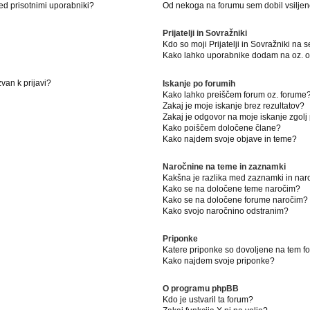
ed prisotnimi uporabniki?
Od nekoga na forumu sem dobil vsiljeno
Prijatelji in Sovražniki
Kdo so moji Prijatelji in Sovražniki na
Kako lahko uporabnike dodam na oz. od
van k prijavi?
Iskanje po forumih
Kako lahko preiščem forum oz. forume
Zakaj je moje iskanje brez rezultatov?
Zakaj je odgovor na moje iskanje zgolj
Kako poiščem določene člane?
Kako najdem svoje objave in teme?
Naročnine na teme in zaznamki
Kakšna je razlika med zaznamki in na
Kako se na določene teme naročim?
Kako se na določene forume naročim?
Kako svojo naročnino odstranim?
Priponke
Katere priponke so dovoljene na tem 
Kako najdem svoje priponke?
O programu phpBB
Kdo je ustvaril ta forum?