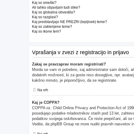
Kaj so smeški?
Ali lahko objavljam tudi slike?
Kaj so globalna obvestila?
Kaj so razglasi?
Kaj predstavljajo NE PREZRI (lepljivek) teme?
Kaj so zaklenjene teme?
Kaj so ikone tem?
Vprašanja v zvezi z registracijo in prijavo
Zakaj se pravzaprav moram registrirati?
Morda se vam ni potrebno, saj administrator sam določi, al
dodatnih možnosti, ki za goste niso dosegljive, npr. avatarj
kakšno minuto, je priporočljivo, da se registrirate.
Na vrh
Kaj je COPPA?
COPPA oz. Child Online Privacy and Protection Act of 1998 (
posedujejo podatke mladostnikov starih pod 13 let, zahteva
podatkov svojega oskrbovanca. Če niste prepričani, ali se to
Vedite, da phpBB Group ne more nuditi pravnih nasvetov in 
Na vrh