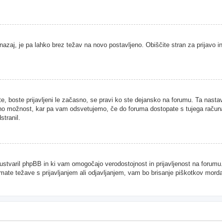
nazaj, je pa lahko brez težav na novo postavljeno. Obiščite stran za prijavo in
te, boste prijavljeni le začasno, se pravi ko ste dejansko na forumu. Ta nast
njeno možnost, kar pa vam odsvetujemo, če do foruma dostopate s tujega računal
stranil.
je ustvaril phpBB in ki vam omogočajo verodostojnost in prijavljenost na forum
imate težave s prijavljanjem ali odjavljanjem, vam bo brisanje piškotkov mor