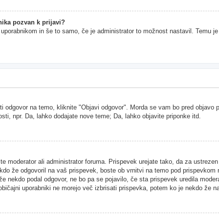
ika pozvan k prijavi?
im uporabnikom in še to samo, če je administrator to možnost nastavil. Temu j
ti odgovor na temo, kliknite "Objavi odgovor". Morda se vam bo pred objavo pri
sti, npr. Da, lahko dodajate nove teme; Da, lahko objavite priponke itd.
ste moderator ali administrator foruma. Prispevek urejate tako, da za ustreze
kdo že odgovoril na vaš prispevek, boste ob vrnitvi na temo pod prispevkom našl
 že nekdo podal odgovor, ne bo pa se pojavilo, če sta prispevek uredila moder
 običajni uporabniki ne morejo več izbrisati prispevka, potem ko je nekdo že n