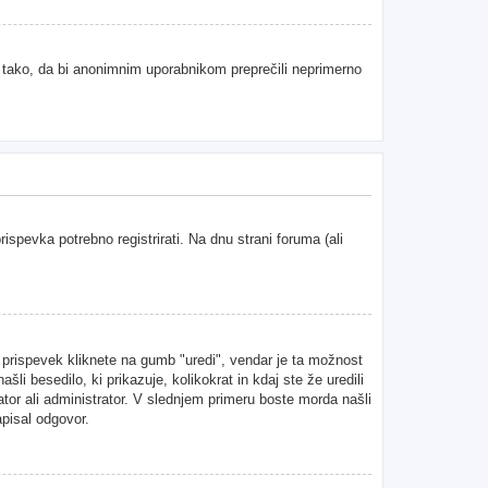
e tako, da bi anonimnim uporabnikom preprečili neprimerno
spevka potrebno registrirati. Na dnu strani foruma (ali
n prispevek kliknete na gumb "uredi", vendar je ta možnost
i besedilo, ki prikazuje, kolikokrat in kdaj ste že uredili
ator ali administrator. V slednjem primeru boste morda našli
apisal odgovor.