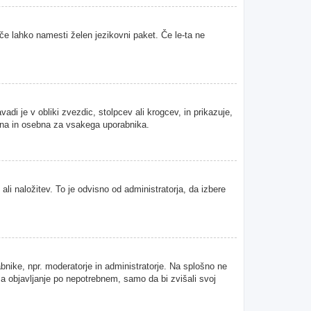
 če lahko namesti želen jezikovni paket. Če le-ta ne
i je v obliki zvezdic, stolpcev ali krogcev, in prikazuje,
tvena in osebna za vsakega uporabnika.
ali naložitev. To je odvisno od administratorja, da izbere
abnike, npr. moderatorje in administratorje. Na splošno ne
 za objavljanje po nepotrebnem, samo da bi zvišali svoj