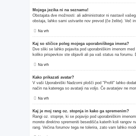
Mojega jezika ni na seznamu!
Obstajata dve možnosti: ali administrator ni nastavil vašeg
obstaja, lahko sami ustvarite nov prevod (če želite). Več i
Na vrh
Kaj so sličice poleg mojega uporabniškega imena?
Dve sliki se lahko pojavita pod uporabniškim imenom med pr
koliko prispevkov ste objavili ali pa vaš status na forumu
Na vrh
Kako prikazati avatar?
V vaši Uporabniški Nadzorni plošči pod "Profil" lahko dodate
način na katerega so avatarji na voljo. Če avatarjev ne mor
Na vrh
Kaj je moj rang oz. stopnja in kako ga spremenim?
Rangi oz. stopnje, ki se pojavijo pod uporabniškim imenom, p
morete direktno spremeniti besedišča katerih koli rangov na
rang. Večina forumov tega ne tolerira, zato vam lahko moder